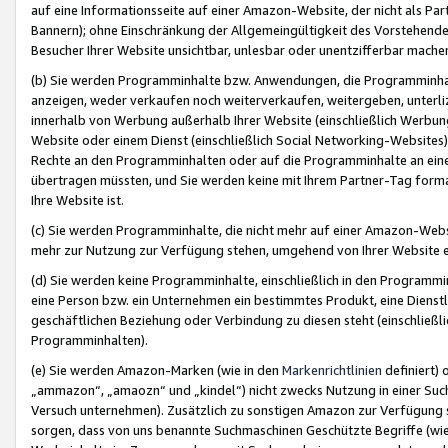
auf eine Informationsseite auf einer Amazon-Website, der nicht als Part
Bannern); ohne Einschränkung der Allgemeingültigkeit des Vorstehende
Besucher Ihrer Website unsichtbar, unlesbar oder unentzifferbar mache
(b) Sie werden Programminhalte bzw. Anwendungen, die Programminhalt
anzeigen, weder verkaufen noch weiterverkaufen, weitergeben, unterli
innerhalb von Werbung außerhalb Ihrer Website (einschließlich Werbun
Website oder einem Dienst (einschließlich Social Networking-Website
Rechte an den Programminhalten oder auf die Programminhalte an eine a
übertragen müssten, und Sie werden keine mit Ihrem Partner-Tag formati
Ihre Website ist.
(c) Sie werden Programminhalte, die nicht mehr auf einer Amazon-Websit
mehr zur Nutzung zur Verfügung stehen, umgehend von Ihrer Website e
(d) Sie werden keine Programminhalte, einschließlich in den Programmin
eine Person bzw. ein Unternehmen ein bestimmtes Produkt, eine Dienstle
geschäftlichen Beziehung oder Verbindung zu diesen steht (einschließli
Programminhalten).
(e) Sie werden Amazon-Marken (wie in den
Markenrichtlinien
definiert) 
„ammazon“, „amaozn“ und „kindel“) nicht zwecks Nutzung in einer Suc
Versuch unternehmen). Zusätzlich zu sonstigen Amazon zur Verfügung 
sorgen, dass von uns benannte Suchmaschinen Geschützte Begriffe (wie 