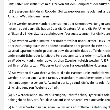
umzuleiten (einschließlich mit Hilfe von auf den Computern der Nutzer i
(s) Sie werden nicht durch Roboter, Softwareprogramme oder auf andere
Amazon-Website generieren.
(t) Sie werden unsere Kundenrezensionen oder Sternebewertungen wed
nutzen, es sei denn, Sie haben über die Creators API und die PA API e
erfüllen die in der Lizenz beschriebenen Voraussetzungen für die Nutzu
(u) Sie werden weder unmittelbar noch mittelbar über Partner-Links P
oder zu Nutzung durch eine andere natürliche oder juristische Person,
Geschäftspartnern nicht gestatten bzw. diese nicht dazu auffordern od
andere natürliche oder juristische Person, unmittelbar oder mittelbar
zu Wiederverkaufs- oder gewerblichen Zwecken (gleich welcher Art) 
auf Ihrer Website zum Wiederverkauf oder für gewerbliche Nutzungen 
(v) Sie werden die URL Ihrer Website, die die Partner-Links enthält b
werden, nicht in einer Weise tarnen, verstecken, manipulieren oder and
nicht mit angemessenem Aufwand in der Lage sind, die Website oder A
Links eine Amazon-Website aufruft.
(w) Sie werden keine Link-Verkürzungen, Schaltflächen, Hyperlinks ode
dahingehend hervorrufen, dass Sie auf eine Amazon-Website verlinken
(x) Auf unser Verlangen hin legen Sie uns eine schriftliche Bestätigung