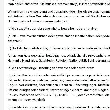
Materialien enthalten. Sie müssen Ihre Website(s) in Ihrer Anwendung ide
Wir prüfen Ihre Anwendung und benachrichtigen Sie, ob sie angenommen
auf Aufnahme Ihrer Website in das Partnerprogramm und Sie dürfen kei
Ungeeignet sind unter anderem Websites:
(a) die sexuelle oder obszöne Inhalte bewerben oder enthalten;
(b) die Gewalt verherrlichen oder gewalttätige Inhalte haben oder pot
anstiften,;
(c) die falsche, irreführende, diffamierende oder verleumderische Inha
(d) die von Hass geprägte, belästigende, schädliche, die Privatsphäre v
Herkunft, Hautfarbe, Geschlecht, Religion, Nationalität, Behinderung, 
(e) die rechtswidrige Handlungen bewerben oder ausführen;
(f) sich an Kinder richten oder wissentlich personenbezogene Daten vo
geltenden Gesetzen definiert) erheben, verwenden oder offenlegen, Vo
Regeln, Vorschriften, Anordnungen, Lizenzen, Genehmigungen, Richtlini
Entscheidungen oder andere Anforderungen einer zuständigen Regierung
Privacy Protection Act (15 U.S.C. §§ 6501-6506) oder Vorschriften, di
Internet erlassen wurden);
(g) die Marken von Amazon oder unseren verbundenen Unternehmen b