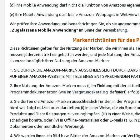
(d) Ihre Mobile Anwendung darf nicht die Funktion von Amazons eige
(e) Ihre Mobile Anwendung darf keine Amazon-Webpages in WebView 
Wir prüfen Ihre Anwendung und benachrichtigen Sie, ob sie angenomm
„
Zugelassene Mobile Anwendung
“ im Sinne der
Vereinbarung
.
Markenrichtlinien für das 
Diese Richtlinien gelten für die Nutzung der Marken, die wir Ihnen als 
müssen jederzeit strikt eingehalten werden, und jede Nutzung der Ama
Lizenzen bezüglich Ihrer Nutzung der Amazon-Marken.
1. SIE DÜRFEN DIE AMAZON-MARKEN AUSSCHLIESSLICH DURCH DARS
AUF EINER AMAZON-WEBSITE MITTELS EINES ENTSPRECHENDEN PART
2. Ihre Nutzung der Amazon-Marken muss (i) im Einklang mit der aktuells
Programmdokumentation (wie im
Vergütungskatalog
definiert) erfolg
3. Sie dürfen die Amazon-Marken ausschließlich für den in der Progr
nicht wie folgt nutzen oder darstellen: (i) in einer Weise, die ein Spo
Produkte und Dienstleistungen zu verunglimpfen, (iii) in einer Weise
schädigen könnte, oder (iv) in Offline-Materialien oder E-Mails (z. B.
Dokumenten oder mündlicher Werbung).
4. Wir werden Ihnen ein Bild bzw. Bilder der Amazon-Marken zur Verfüg