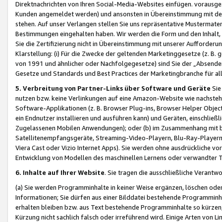
Direktnachrichten von Ihren Social-Media-Websites einfügen. vorausg
Kunden angemeldet werden) und ansonsten in Übereinstimmung mit der
stehen. Auf unser Verlangen stellen Sie uns repräsentative Mustermater
Bestimmungen eingehalten haben. Wir werden die Form und den Inhalt, di
Sie die Zertifizierung nicht in Übereinstimmung mit unserer Aufforderu
Klarstellung: (i) Für die Zwecke der geltenden Marketinggesetze (z. 
von 1991 und ähnlicher oder Nachfolgegesetze) sind Sie der „Absender“ j
Gesetze und Standards und Best Practices der Marketingbranche für 
5. Verbreitung von Partner-Links über Software und Geräte
Sie
nutzen bzw. keine Verlinkungen auf eine Amazon-Website wie nachsteh
Software-Applikationen (z. B. Browser Plug-ins, Browser Helper Objec
ein Endnutzer installieren und ausführen kann) und Geräten, einschlie
Zugelassenen Mobilen Anwendungen); oder (b) im Zusammenhang mit bzw.
Satellitenempfangsgeräte, Streaming-Video-Playern, Blu-Ray-Playern 
Viera Cast oder Vizio Internet Apps). Sie werden ohne ausdrückliche v
Entwicklung von Modellen des maschinellen Lernens oder verwandter 
6. Inhalte auf Ihrer Website
. Sie tragen die ausschließliche Verantwo
(a) Sie werden Programminhalte in keiner Weise ergänzen, löschen oder
Informationen; Sie dürfen aus einer Bilddatei bestehende Programminhal
erhalten bleiben bzw. aus Text bestehende Programminhalte so kürzen, 
Kürzung nicht sachlich falsch oder irreführend wird. Einige Arten von L