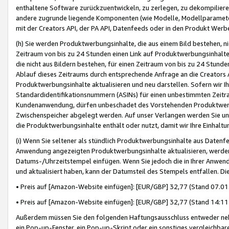
enthaltene Software zurückzuentwickeln, zu zerlegen, zu dekompilier
andere zugrunde liegende Komponenten (wie Modelle, Modellparameter
mit der Creators API, der PA API, Datenfeeds oder in den Produkt Werb
(h) Sie werden Produktwerbungsinhalte, die aus einem Bild bestehen, ni
Zeitraum von bis zu 24 Stunden einen Link auf Produktwerbungsinhalte
die nicht aus Bildern bestehen, für einen Zeitraum von bis zu 24 Stund
Ablauf dieses Zeitraums durch entsprechende Anfrage an die Creators 
Produktwerbungsinhalte aktualisieren und neu darstellen. Sofern wir Ih
Standardidentifikationsnummern (ASINs) für einen unbestimmten Zeitra
Kundenanwendung, dürfen unbeschadet des Vorstehenden Produktwerbu
Zwischenspeicher abgelegt werden. Auf unser Verlangen werden Sie un
die Produktwerbungsinhalte enthält oder nutzt, damit wir Ihre Einhalt
(i) Wenn Sie seltener als stündlich Produktwerbungsinhalte aus Datenfe
Anwendung angezeigten Produktwerbungsinhalte aktualisieren, werden 
Datums-/Uhrzeitstempel einfügen. Wenn Sie jedoch die in Ihrer Anwe
und aktualisiert haben, kann der Datumsteil des Stempels entfallen. Dies
• Preis auf [Amazon-Website einfügen]: [EUR/GBP] 32,77 (Stand 07.01.
• Preis auf [Amazon-Website einfügen]: [EUR/GBP] 32,77 (Stand 14:11 
Außerdem müssen Sie den folgenden Haftungsausschluss entweder neb
ein Pop-up-Fenster, ein Pop-up-Skript oder ein sonstiges vergleichba