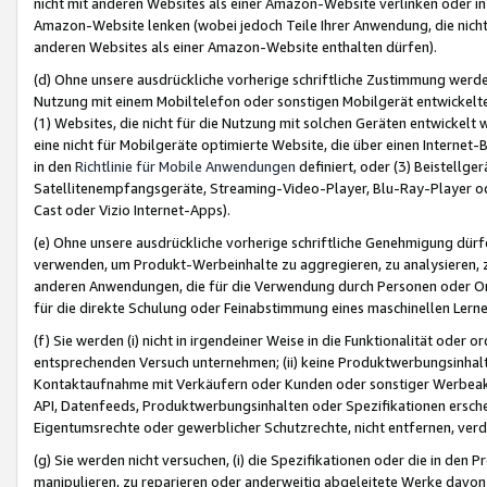
nicht mit anderen Websites als einer Amazon-Website verlinken oder i
Amazon-Website lenken (wobei jedoch Teile Ihrer Anwendung, die nich
anderen Websites als einer Amazon-Website enthalten dürfen).
(d) Ohne unsere ausdrückliche vorherige schriftliche Zustimmung werd
Nutzung mit einem Mobiltelefon oder sonstigen Mobilgerät entwickelt
(1) Websites, die nicht für die Nutzung mit solchen Geräten entwickelt
eine nicht für Mobilgeräte optimierte Website, die über einen Interne
in den
Richtlinie für Mobile Anwendungen
definiert, oder (3) Beistellge
Satellitenempfangsgeräte, Streaming-Video-Player, Blu-Ray-Player ode
Cast oder Vizio Internet-Apps).
(e) Ohne unsere ausdrückliche vorherige schriftliche Genehmigung dürfe
verwenden, um Produkt-Werbeinhalte zu aggregieren, zu analysieren, 
anderen Anwendungen, die für die Verwendung durch Personen oder Or
für die direkte Schulung oder Feinabstimmung eines maschinellen Lern
(f) Sie werden (i) nicht in irgendeiner Weise in die Funktionalität ode
entsprechenden Versuch unternehmen; (ii) keine Produktwerbungsinha
Kontaktaufnahme mit Verkäufern oder Kunden oder sonstiger Werbeaktiv
API, Datenfeeds, Produktwerbungsinhalten oder Spezifikationen erschei
Eigentumsrechte oder gewerblicher Schutzrechte, nicht entfernen, verd
(g) Sie werden nicht versuchen, (i) die Spezifikationen oder die in de
manipulieren, zu reparieren oder anderweitig abgeleitete Werke davon z