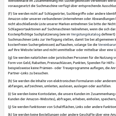
Werbeinhalte im Zusammenhang mit Suchergebnissen verwendet werden,
vorausgesetzt die Suchmaschine verfügt über entsprechende Ausschlu
(f) Sie werden nicht auf Schlagwörter, Suchbegriffe oder andere Ident
Amazon oder unseren verbundenen Unternehmen oder Abwandlungen bzw
nicht abschließende Liste unserer Marken entnehmen Sie bitte der Nich
Schlagwortauktionen auf Suchmaschinen teilnehmen, wenn die sich da
Kostenpflichtige Suchplatzierung (wie im
Vergütungskatalog
definiert
Suchmaschinen Links zur Verfügung stellen, damit Sie bei allgemeinen I
kostenfreien Suchergebnissen) auftauchen, solange Sie die
Vereinbaru
auf Ihre Website leiten und nicht unmittelbar oder mittelbar über eine
(g) Sie werden natürlichen oder juristischen Personen für die Nutzung 
Form von Geld, Rabatten, Preisnachlässen, Punkten, Spenden für Hilfs
beispielsweise keine Prämien- oder Treueprogramme auflegen, die Anrei
Partner-Links zu besuchen.
(h) Sie werden die Inhalte von elektronischen Formularen oder anderem M
abfangen, aufzeichnen, umleiten, auslesen, auslegen oder ausfüllen.
(i) Sie werden keine Kontodaten, die unsere Kunden im Zusammenhang 
Kunden der Amazon-Websites), abfragen, erheben, einholen, speichern,
(j) Sie werden Funktionen von Schaltflächen, Links oder andere Funkti
(k) Sie werden keine Bestellungen oder andere Geschäfte über eine Ama