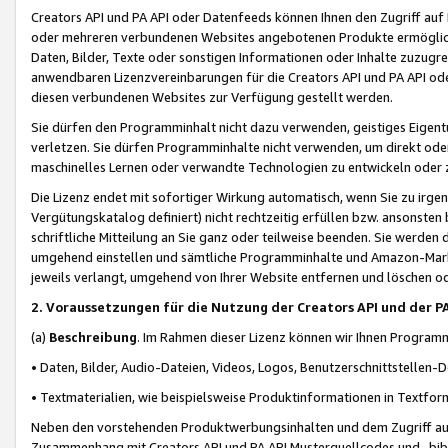
Creators API und PA API oder Datenfeeds können Ihnen den Zugriff auf D
oder mehreren verbundenen Websites angebotenen Produkte ermögliche
Daten, Bilder, Texte oder sonstigen Informationen oder Inhalte zuzugre
anwendbaren Lizenzvereinbarungen für die Creators API und PA API od
diesen verbundenen Websites zur Verfügung gestellt werden.
Sie dürfen den Programminhalt nicht dazu verwenden, geistiges Eigent
verletzen. Sie dürfen Programminhalte nicht verwenden, um direkt ode
maschinelles Lernen oder verwandte Technologien zu entwickeln oder zu
Die Lizenz endet mit sofortiger Wirkung automatisch, wenn Sie zu irg
Vergütungskatalog definiert) nicht rechtzeitig erfüllen bzw. ansonsten
schriftliche Mitteilung an Sie ganz oder teilweise beenden. Sie werden
umgehend einstellen und sämtliche Programminhalte und Amazon-Marke
jeweils verlangt, umgehend von Ihrer Website entfernen und löschen od
2. Voraussetzungen für die Nutzung der Creators API und der P
(a)
Beschreibung
. Im Rahmen dieser Lizenz können wir Ihnen Programmi
• Daten, Bilder, Audio-Dateien, Videos, Logos, Benutzerschnittstellen-
• Textmaterialien, wie beispielsweise Produktinformationen in Textfor
Neben den vorstehenden Produktwerbungsinhalten und dem Zugriff auf 
Zusammenhang mit Creators API und PA API Musterquellcodes und -bibli