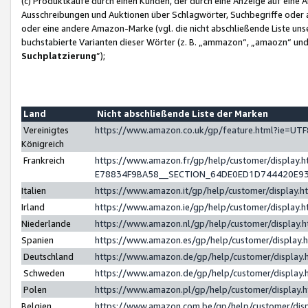
(c) Produktkäufe durch einen Kunden, der durch eine Anzeige auf eine 
Ausschreibungen und Auktionen über Schlagwörter, Suchbegriffe oder 
oder eine andere Amazon-Marke (vgl. die nicht abschließende Liste un
buchstabierte Varianten dieser Wörter (z. B. „ammazon“, „amaozn“ und „
Suchplatzierung
”);
Land
Nicht abschließende Liste der Marken
Vereinigtes
https://www.amazon.co.uk/gp/feature.html?ie=U
Königreich
Frankreich
https://www.amazon.fr/gp/help/customer/displa
E78834F9BA58__SECTION_64DE0ED1D744420E9
Italien
https://www.amazon.it/gp/help/customer/display
Irland
https://www.amazon.ie/gp/help/customer/displa
Niederlande
https://www.amazon.nl/gp/help/customer/display
Spanien
https://www.amazon.es/gp/help/customer/display
Deutschland
https://www.amazon.de/gp/help/customer/displa
Schweden
https://www.amazon.de/gp/help/customer/displa
Polen
https://www.amazon.pl/gp/help/customer/display
Belgien
https://www.amazon.com.be/gp/help/customer/d