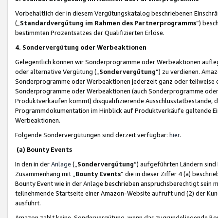
Vorbehaltlich der in diesem Vergütungskatalog beschriebenen Einschr
(„
Standardvergütung im Rahmen des Partnerprogramms
“) besc
bestimmten Prozentsatzes der Qualifizierten Erlöse.
4. Sondervergütung oder Werbeaktionen
Gelegentlich können wir Sonderprogramme oder Werbeaktionen auflegen,
oder alternative Vergütung („
Sondervergütung
”) zu verdienen. Amazo
Sonderprogramme oder Werbeaktionen jederzeit ganz oder teilweise einz
Sonderprogramme oder Werbeaktionen (auch Sonderprogramme oder We
Produktverkäufen kommt) disqualifizierende Ausschlusstatbestände, di
Programmdokumentation im Hinblick auf Produktverkäufe geltende E
Werbeaktionen.
Folgende Sondervergütungen sind derzeit verfügbar:
hier
.
(a) Bounty Events
In den in der
Anlage
(„
Sondervergütung
“) aufgeführten Ländern sind
Zusammenhang mit „
Bounty Events
“ die in dieser Ziffer 4 (a) besch
Bounty Event wie in der Anlage beschrieben anspruchsberechtigt sein mu
teilnehmende Startseite einer Amazon-Website aufruft und (2) der Kun
ausführt.
Amazon zahlt keine Sondervergütung, wenn das zugrundeliegende Boun