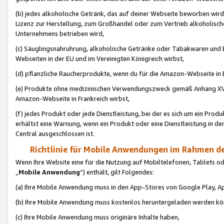
(b) jedes alkoholische Getränk, das auf deiner Webseite beworben wird
Lizenz zur Herstellung, zum Großhandel oder zum Vertrieb alkoholisch
Unternehmens betrieben wird,
(c) Säuglingsnahruhrung, alkoholische Getränke oder Tabakwaren und E
Webseiten in der EU und im Vereinigten Königreich wirbst,
(d) pflanzliche Raucherprodukte, wenn du für die Amazon-Webseite in B
(e) Produkte ohne medizinischen Verwendungszweck gemäß Anhang XVI 
Amazon-Webseite in Frankreich wirbst,
(f) jedes Produkt oder jede Dienstleistung, bei der es sich um ein Prod
erhältst eine Warnung, wenn ein Produkt oder eine Dienstleistung in de
Central ausgeschlossen ist.
Richtlinie für Mobile Anwendungen im Rahmen de
Wenn Ihre Website eine für die Nutzung auf Mobiltelefonen, Tablets 
„
Mobile Anwendung
“) enthält, gilt Folgendes:
(a) Ihre Mobile Anwendung muss in den App-Stores von Google Play, A
(b) Ihre Mobile Anwendung muss kostenlos heruntergeladen werden könn
(c) Ihre Mobile Anwendung muss originäre Inhalte haben,