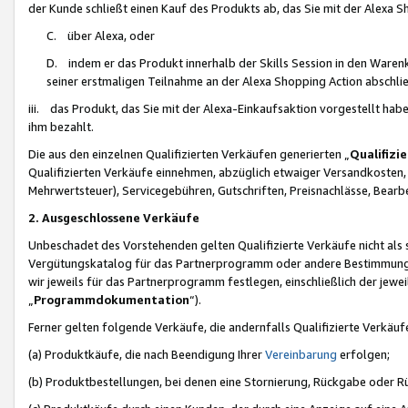
der Kunde schließt einen Kauf des Produkts ab, das Sie mit der Alexa 
C. über Alexa, oder
D. indem er das Produkt innerhalb der Skills Session in den Waren
seiner erstmaligen Teilnahme an der Alexa Shopping Action abschlie
iii. das Produkt, das Sie mit der Alexa-Einkaufsaktion vorgestellt ha
ihm bezahlt.
Die aus den einzelnen Qualifizierten Verkäufen generierten „
Qualifizi
Qualifizierten Verkäufe einnehmen, abzüglich etwaiger Versandkosten
Mehrwertsteuer), Servicegebühren, Gutschriften, Preisnachlässe, Bear
2. Ausgeschlossene Verkäufe
Unbeschadet des Vorstehenden gelten Qualifizierte Verkäufe nicht als
Vergütungskatalog für das Partnerprogramm oder andere Bestimmungen,
wir jeweils für das Partnerprogramm festlegen, einschließlich der jewe
„
Programmdokumentation
“).
Ferner gelten folgende Verkäufe, die andernfalls Qualifizierte Verkä
(a) Produktkäufe, die nach Beendigung Ihrer
Vereinbarung
erfolgen;
(b) Produktbestellungen, bei denen eine Stornierung, Rückgabe oder R