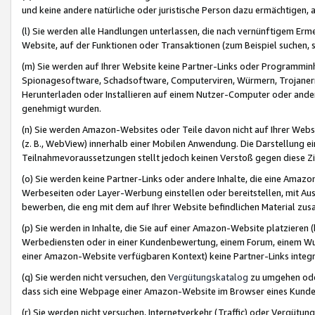
und keine andere natürliche oder juristische Person dazu ermächtigen, a
(l) Sie werden alle Handlungen unterlassen, die nach vernünftigem Erme
Website, auf der Funktionen oder Transaktionen (zum Beispiel suchen, s
(m) Sie werden auf Ihrer Website keine Partner-Links oder Programmin
Spionagesoftware, Schadsoftware, Computerviren, Würmern, Trojaner
Herunterladen oder Installieren auf einem Nutzer-Computer oder ande
genehmigt wurden.
(n) Sie werden Amazon-Websites oder Teile davon nicht auf Ihrer Websi
(z. B., WebView) innerhalb einer Mobilen Anwendung. Die Darstellung ein
Teilnahmevoraussetzungen stellt jedoch keinen Verstoß gegen diese Zif
(o) Sie werden keine Partner-Links oder andere Inhalte, die eine Am
Werbeseiten oder Layer-Werbung einstellen oder bereitstellen, mit Au
bewerben, die eng mit dem auf Ihrer Website befindlichen Material z
(p) Sie werden in Inhalte, die Sie auf einer Amazon-Website platzier
Werbediensten oder in einer Kundenbewertung, einem Forum, einem Wun
einer Amazon-Website verfügbaren Kontext) keine Partner-Links integr
(q) Sie werden nicht versuchen, den
Vergütungskatalog
zu umgehen oder
dass sich eine Webpage einer Amazon-Website im Browser eines Kunden 
(r) Sie werden nicht versuchen, Internetverkehr (Traffic) oder Vergü