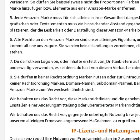
verändern. So dürfen Sie beispielsweise nicht die Proportionen, Farb
Marke hinzufügen bzw. Elemente aus einer Amazon-Marke entfernen.
5. Jede Amazon-Marke muss für sich alleine in ihrer Gesamtheit darge
grafischen oder Textelementen muss ein hinreichender Abstand gegebe
platzieren, der die Lesbarkeit oder Darstellung dieser Amazon-Marke b
6. Alle Rechte an den Amazon-Marken sind unser alleiniges Eigentum, 
kommt alleine uns zugute. Sie werden keine Handlungen vornehmen, 
stehen.
7. Du darfst kein Logo von, oder Inhalte erstellt von,
Drittanbietern au
anderweitig verwenden, es sei denn, du hast von diesem Verkäufer oder
8. Sie dürfen in keiner Rechtsordnung Marken nutzen oder zur Eintragu
keiner Rechtsordnung Marken, Domain-Namen, Subdomain-Namen, Benu
Amazon-Marke zum Verwechseln ähnlich sind.
Wir behalten uns das Recht vor, diese Markenrichtlinien und die gene
Einstellen einer Änderungsmitteilung oder überarbeiteter Markenricht
Wir behalten uns das Recht vor, gegen jede unbefugte Nutzung bzw. jede 
unserem alleinigen Ermessen angemessene Maßnahmen zu ergreifen.
IP-Lizenz- und Nutzungsan
Diese Lizenz regelt Ihre Nutzung von Programminhalten im Zusammen