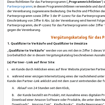
Diese Richtlinien für das Partnerprogramm („
Programmrichtlinien
“)
Partnerprogramm
; in diesen Programmrichtlinien verwendete und durch
der Vereinbarung zugewiesene Bedeutung. Die Rechte und Pflichten de
Partnerprogramm sowie Ziffer 3 der IP-Lizenz für das Partnerprogram
Einschränkung von Ziffer 6 Abs. (a) der Vereinbarung wird hiermit Fol
Partnerprogramm, die IP-Lizenz für das Partnerprogramm oder Ziffer 1
gegen die Vereinbarung.
Vergütungskatalog für das 
1. Qualifizierte Verkäufe und Qualifizierte Umsätze
„
Qualifizierte Verkäufe
“ werden von uns mit den in Ziffer 3 diese
(vorbehaltlich der in diesem Vergütungskatalog beschriebenen Ausnah
(a) Partner- Link auf Ihrer Site
:
i. ein Kunde durch Anklicken eines auf Ihrer Website platzierten Part
ii. während einer einzigen Internetsitzung eines der nachstehend unter (i)
Kunde den Partner-Link anklickt und mit dem zuerst eintretenden der f
A. Ablauf von 24 Stunden seit dem Klick,
B. der Kunde bestellt ein Produkt, mit Ausnahme eines digitalen P
Download einer Amazon Software oder Produkte, die unter dem N
Downloads“, „Amazon Coin“, „Kindle Books“, „Kindle Newspapers“, „