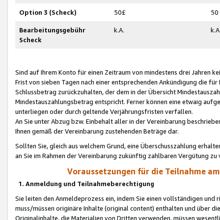
Option 3 (Scheck)
50£
50
Bearbeitungsgebühr
k.A.
k.A
Scheck
Sind auf Ihrem Konto für einen Zeitraum von mindestens drei Jahren kein
Frist von sieben Tagen nach einer entsprechenden Ankündigung die für
Schlussbetrag zurückzuhalten, der dem in der Übersicht Mindestausz
Mindestauszahlungsbetrag entspricht. Ferner können eine etwaig aufg
unterliegen oder durch geltende Verjährungsfristen verfallen.
An Sie unter Abzug bzw. Einbehalt aller in der Vereinbarung beschrieb
Ihnen gemäß der Vereinbarung zustehenden Beträge dar.
Sollten Sie, gleich aus welchem Grund, eine Überschusszahlung erhalte
an Sie im Rahmen der Vereinbarung zukünftig zahlbaren Vergütung zu 
Voraussetzungen für die Teilnahme a
1. Anmeldung und Teilnahmeberechtigung
Sie leiten den Anmeldeprozess ein, indem Sie einen vollständigen und 
muss/müssen originäre Inhalte (original content) enthalten und über d
Originalinhalte, die Materialien von Dritten verwenden, müssen wese