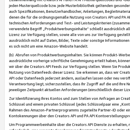
jeden Musterquellcode bzw. jede Musterbibliothek geltenden gesonder
auch Spezifikationen, Benutzerhandbücher, Anleitungen, Begleitmaterial
denen die für die ordnungsgemäße Nutzung von Creators API und PA A
technischen Anforderungen und Test- und Leistungskriterien (zusammen
verwendete Begriff „Produktwerbungsinhalte“ schließt ausdrücklich al
Lizenz zur Verfügung stellen, sowie alle von uns zur Verfügung gestel
ausdrücklich nicht auf Daten, Bilder, Texte oder sonstige Informatione
es sich nicht um eine Amazon-Website handelt.
(b) Abrufen von Produktwerbungsinhalten. Sie können Produkt-Werbein
ausdrückliche vorherige schriftliche Genehmigung erteilt haben, könn
wir über die Creators API Feeds zur Verfügung stellen. Wenn Sie Produk
Nutzung von Datenfeeds dieser Lizenz. Sie erkennen an, dass wir Creat
API oder Datenfeeds jederzeit ändern, auslaufen lassen oder neu veröffe
Verantwortung liegt, sicherzustellen, dass Ihr Zugriff auf die und Ihr
jeweiligen Zeitpunkt aktuellen Anforderungen (einschließlich dieser Liz
Zur Identifizierung Ihres Kontos und zum Stellen von Anfragen an Crea
Schlüssel und einem privaten Schlüssel (jedes Schlüsselpaar eine „Kon
Rahmen des Amazon-Partnerprogramms zugeteilte Partner-ID oder ein
Kontokennungen über den Creators API und PA API Kontoerstellungspro
Um Programmwerbeinhalte über die Creators API Dienste zu erhalten, m