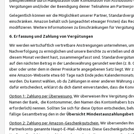
(beispielsweise durch Manipulation oder Kombination von Attributions-
Vergütungen und/oder der Beendigung deiner Teilnahme am Partnerp
Gelegentlich können wir die Möglichkeit unserer Partner, Standardv
einschränken. Amazon behält sich (ungeachtet etwaiger Fristen) das Re
modifizieren. Weitere Informationen zu Einschränkungen für Vergütung
6. Erfassung und Zahlung von Vergütungen
Wir werden wirtschaftlich vertretbare Anstrengungen unternehmen, um 
Nachverfolgung zu ermöglichen und unsere Berichte zu erstellen und di
diesem Monat verdient hast, zusammengefasst sind. Standardvergütung
auf den nächsten Betrag in der Landeswährung gerundet werden (z. B. C
über oder unter dem in deiner Preiskarte angegebenen Satz liegt. Wir
eine Amazon-Webseite etwa 60 Tage nach Ende jedes Kalendermonats, i
wurden. Du kannst wählen, ob du Zahlungen in einer anderen Währung
dafür entscheidest, erklärst du dich damit einverstanden, dass die K
Option 1: Zahlung per Überweisung.
Wir überweisen Ihre Vergütung dir
Namen der Bank, die Kontonummer, den Namen des Kontoinhabers bzw. a
erforderlich) nennen. Sollten Sie sich für diese Option entscheiden, be
fällige Gesamtbetrag den in der
Übersicht Mindestauszahlungsbet
Option 2: Zahlung per Amazon-Geschenkgutschein.
Wir übersenden Ihne
Partnerkonto genannte Haupt-E-Mail-Adresse. Diese Geschenkgutschei