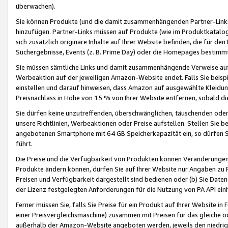
überwachen).
Sie können Produkte (und die damit zusammenhängenden Partner-Links)
hinzufügen. Partner-Links müssen auf Produkte (wie im Produktkatalog de
sich zusätzlich originäre Inhalte auf Ihrer Website befinden, die für 
Suchergebnisse, Events (z. B. Prime Day) oder die Homepages bestimmte
Sie müssen sämtliche Links und damit zusammenhängende Verweise auf z
Werbeaktion auf der jeweiligen Amazon-Website endet. Falls Sie beisp
einstellen und darauf hinweisen, dass Amazon auf ausgewählte Kleidun
Preisnachlass in Höhe von 15 % von Ihrer Website entfernen, sobald di
Sie dürfen keine unzutreffenden, überschwänglichen, täuschenden od
unsere Richtlinien, Werbeaktionen oder Preise aufstellen. Stellen Sie 
angebotenen Smartphone mit 64 GB Speicherkapazität ein, so dürfen S
führt.
Die Preise und die Verfügbarkeit von Produkten können Veränderungen 
Produkte ändern können, dürfen Sie auf Ihrer Website nur Angaben zu P
Preisen und Verfügbarkeit dargestellt sind bedienen oder (b) Sie Daten
der Lizenz festgelegten Anforderungen für die Nutzung von PA API einh
Ferner müssen Sie, falls Sie Preise für ein Produkt auf Ihrer Website in 
einer Preisvergleichsmaschine) zusammen mit Preisen für das gleiche o
außerhalb der Amazon-Website angeboten werden, jeweils den niedrigst