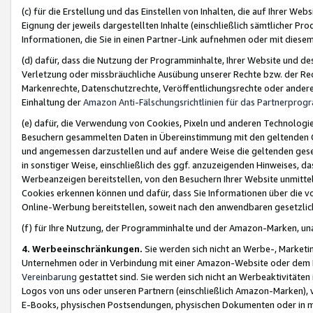
(c) für die Erstellung und das Einstellen von Inhalten, die auf Ihrer We
Eignung der jeweils dargestellten Inhalte (einschließlich sämtlicher 
Informationen, die Sie in einen Partner-Link aufnehmen oder mit diese
(d) dafür, dass die Nutzung der Programminhalte, Ihrer Website und des 
Verletzung oder missbräuchliche Ausübung unserer Rechte bzw. der Recht
Markenrechte, Datenschutzrechte, Veröffentlichungsrechte oder anderer
Einhaltung der
Amazon Anti-Fälschungsrichtlinien für das Partnerpro
(e) dafür, die Verwendung von Cookies, Pixeln und anderen Technologien
Besuchern gesammelten Daten in Übereinstimmung mit den geltenden Ge
und angemessen darzustellen und auf andere Weise die geltenden geset
in sonstiger Weise, einschließlich des ggf. anzuzeigenden Hinweises, d
Werbeanzeigen bereitstellen, von den Besuchern Ihrer Website unmitte
Cookies erkennen können und dafür, dass Sie Informationen über die v
Online-Werbung bereitstellen, soweit nach den anwendbaren gesetzlic
(f) für Ihre Nutzung, der Programminhalte und der Amazon-Marken, u
4. Werbeeinschränkungen.
Sie werden sich nicht an Werbe-, Market
Unternehmen oder in Verbindung mit einer Amazon-Website oder dem Pa
Vereinbarung
gestattet sind. Sie werden sich nicht an Werbeaktivitäten
Logos von uns oder unseren Partnern (einschließlich Amazon-Marken), 
E-Books, physischen Postsendungen, physischen Dokumenten oder in 