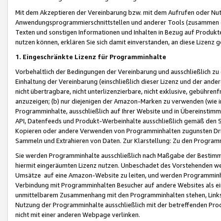
Mit dem Akzeptieren der Vereinbarung bzw. mit dem Aufrufen oder Nutz
Anwendungsprogrammierschnittstellen und anderer Tools (zusammen die
Texten und sonstigen Informationen und Inhalten in Bezug auf Produkte
nutzen können, erklären Sie sich damit einverstanden, an diese Lizenz 
1. Eingeschränkte Lizenz für Programminhalte
Vorbehaltlich der Bedingungen der Vereinbarung und ausschließlich z
Einhaltung der Vereinbarung (einschließlich dieser Lizenz und der ande
nicht übertragbare, nicht unterlizenzierbare, nicht exklusive, gebühren
anzuzeigen; (b) nur diejenigen der Amazon-Marken zu verwenden (wie in 
Programminhalte, ausschließlich auf Ihrer Website und in Übereinstimmu
API, Datenfeeds und Produkt-Werbeinhalte ausschließlich gemäß den Spe
Kopieren oder andere Verwenden von Programminhalten zugunsten Dri
Sammeln und Extrahieren von Daten. Zur Klarstellung: Zu den Program
Sie werden Programminhalte ausschließlich nach Maßgabe der Besti
hiermit eingeräumten Lizenz nutzen. Unbeschadet des Vorstehenden we
Umsätze auf eine Amazon-Website zu leiten, und werden Programminhal
Verbindung mit Programminhalten Besucher auf andere Websites als ein
unmittelbarem Zusammenhang mit den Programminhalten stehen, Links z
Nutzung der Programminhalte ausschließlich mit der betreffenden Pr
nicht mit einer anderen Webpage verlinken.