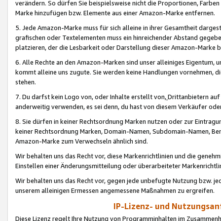
verändern. So dürfen Sie beispielsweise nicht die Proportionen, Farb
Marke hinzufügen bzw. Elemente aus einer Amazon-Marke entfernen.
5. Jede Amazon-Marke muss für sich alleine in ihrer Gesamtheit darge
grafischen oder Textelementen muss ein hinreichender Abstand gegebe
platzieren, der die Lesbarkeit oder Darstellung dieser Amazon-Marke b
6. Alle Rechte an den Amazon-Marken sind unser alleiniges Eigentum, 
kommt alleine uns zugute. Sie werden keine Handlungen vornehmen, 
stehen.
7. Du darfst kein Logo von, oder Inhalte erstellt von,
Drittanbietern au
anderweitig verwenden, es sei denn, du hast von diesem Verkäufer oder
8. Sie dürfen in keiner Rechtsordnung Marken nutzen oder zur Eintragu
keiner Rechtsordnung Marken, Domain-Namen, Subdomain-Namen, Benu
Amazon-Marke zum Verwechseln ähnlich sind.
Wir behalten uns das Recht vor, diese Markenrichtlinien und die gene
Einstellen einer Änderungsmitteilung oder überarbeiteter Markenricht
Wir behalten uns das Recht vor, gegen jede unbefugte Nutzung bzw. jede 
unserem alleinigen Ermessen angemessene Maßnahmen zu ergreifen.
IP-Lizenz- und Nutzungsan
Diese Lizenz regelt Ihre Nutzung von Programminhalten im Zusammen