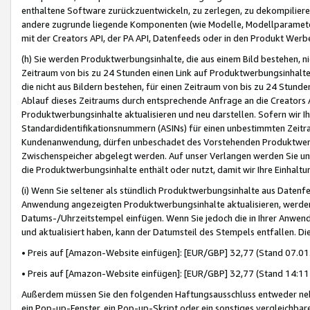
enthaltene Software zurückzuentwickeln, zu zerlegen, zu dekompilier
andere zugrunde liegende Komponenten (wie Modelle, Modellparameter
mit der Creators API, der PA API, Datenfeeds oder in den Produkt Werb
(h) Sie werden Produktwerbungsinhalte, die aus einem Bild bestehen, ni
Zeitraum von bis zu 24 Stunden einen Link auf Produktwerbungsinhalte
die nicht aus Bildern bestehen, für einen Zeitraum von bis zu 24 Stund
Ablauf dieses Zeitraums durch entsprechende Anfrage an die Creators 
Produktwerbungsinhalte aktualisieren und neu darstellen. Sofern wir Ih
Standardidentifikationsnummern (ASINs) für einen unbestimmten Zeitra
Kundenanwendung, dürfen unbeschadet des Vorstehenden Produktwerbu
Zwischenspeicher abgelegt werden. Auf unser Verlangen werden Sie un
die Produktwerbungsinhalte enthält oder nutzt, damit wir Ihre Einhalt
(i) Wenn Sie seltener als stündlich Produktwerbungsinhalte aus Datenfe
Anwendung angezeigten Produktwerbungsinhalte aktualisieren, werden 
Datums-/Uhrzeitstempel einfügen. Wenn Sie jedoch die in Ihrer Anwe
und aktualisiert haben, kann der Datumsteil des Stempels entfallen. Dies
• Preis auf [Amazon-Website einfügen]: [EUR/GBP] 32,77 (Stand 07.01.
• Preis auf [Amazon-Website einfügen]: [EUR/GBP] 32,77 (Stand 14:11 
Außerdem müssen Sie den folgenden Haftungsausschluss entweder neb
ein Pop-up-Fenster, ein Pop-up-Skript oder ein sonstiges vergleichba