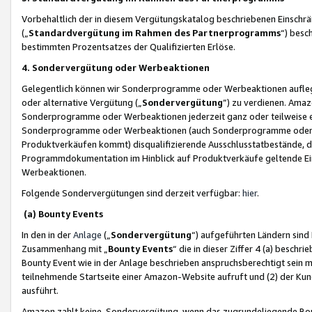
Vorbehaltlich der in diesem Vergütungskatalog beschriebenen Einschr
(„
Standardvergütung im Rahmen des Partnerprogramms
“) besc
bestimmten Prozentsatzes der Qualifizierten Erlöse.
4. Sondervergütung oder Werbeaktionen
Gelegentlich können wir Sonderprogramme oder Werbeaktionen auflegen,
oder alternative Vergütung („
Sondervergütung
”) zu verdienen. Amazo
Sonderprogramme oder Werbeaktionen jederzeit ganz oder teilweise einz
Sonderprogramme oder Werbeaktionen (auch Sonderprogramme oder We
Produktverkäufen kommt) disqualifizierende Ausschlusstatbestände, di
Programmdokumentation im Hinblick auf Produktverkäufe geltende E
Werbeaktionen.
Folgende Sondervergütungen sind derzeit verfügbar:
hier
.
(a) Bounty Events
In den in der
Anlage
(„
Sondervergütung
“) aufgeführten Ländern sind
Zusammenhang mit „
Bounty Events
“ die in dieser Ziffer 4 (a) besch
Bounty Event wie in der Anlage beschrieben anspruchsberechtigt sein mu
teilnehmende Startseite einer Amazon-Website aufruft und (2) der Kun
ausführt.
Amazon zahlt keine Sondervergütung, wenn das zugrundeliegende Boun