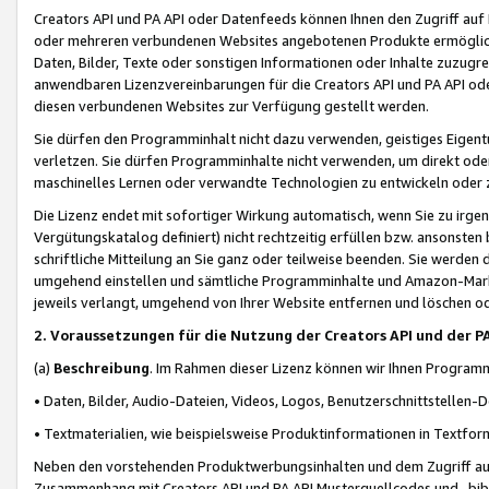
Creators API und PA API oder Datenfeeds können Ihnen den Zugriff auf D
oder mehreren verbundenen Websites angebotenen Produkte ermögliche
Daten, Bilder, Texte oder sonstigen Informationen oder Inhalte zuzugre
anwendbaren Lizenzvereinbarungen für die Creators API und PA API od
diesen verbundenen Websites zur Verfügung gestellt werden.
Sie dürfen den Programminhalt nicht dazu verwenden, geistiges Eigent
verletzen. Sie dürfen Programminhalte nicht verwenden, um direkt ode
maschinelles Lernen oder verwandte Technologien zu entwickeln oder zu
Die Lizenz endet mit sofortiger Wirkung automatisch, wenn Sie zu irg
Vergütungskatalog definiert) nicht rechtzeitig erfüllen bzw. ansonsten
schriftliche Mitteilung an Sie ganz oder teilweise beenden. Sie werden
umgehend einstellen und sämtliche Programminhalte und Amazon-Marke
jeweils verlangt, umgehend von Ihrer Website entfernen und löschen od
2. Voraussetzungen für die Nutzung der Creators API und der P
(a)
Beschreibung
. Im Rahmen dieser Lizenz können wir Ihnen Programmi
• Daten, Bilder, Audio-Dateien, Videos, Logos, Benutzerschnittstellen-
• Textmaterialien, wie beispielsweise Produktinformationen in Textfor
Neben den vorstehenden Produktwerbungsinhalten und dem Zugriff auf 
Zusammenhang mit Creators API und PA API Musterquellcodes und -bibli