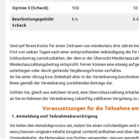
Option 3 (Scheck)
50£
50
Bearbeitungsgebühr
k.A.
k.A
Scheck
Sind auf Ihrem Konto für einen Zeitraum von mindestens drei Jahren kein
Frist von sieben Tagen nach einer entsprechenden Ankündigung die für
Schlussbetrag zurückzuhalten, der dem in der Übersicht Mindestausz
Mindestauszahlungsbetrag entspricht. Ferner können eine etwaig aufg
unterliegen oder durch geltende Verjährungsfristen verfallen.
An Sie unter Abzug bzw. Einbehalt aller in der Vereinbarung beschrieb
Ihnen gemäß der Vereinbarung zustehenden Beträge dar.
Sollten Sie, gleich aus welchem Grund, eine Überschusszahlung erhalte
an Sie im Rahmen der Vereinbarung zukünftig zahlbaren Vergütung zu 
Voraussetzungen für die Teilnahme a
1. Anmeldung und Teilnahmeberechtigung
Sie leiten den Anmeldeprozess ein, indem Sie einen vollständigen und 
muss/müssen originäre Inhalte (original content) enthalten und über d
Originalinhalte, die Materialien von Dritten verwenden, müssen wese