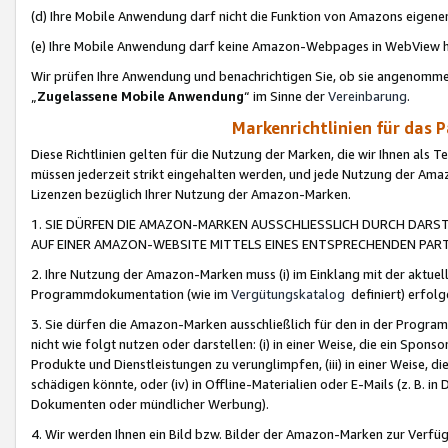
(d) Ihre Mobile Anwendung darf nicht die Funktion von Amazons eige
(e) Ihre Mobile Anwendung darf keine Amazon-Webpages in WebView 
Wir prüfen Ihre Anwendung und benachrichtigen Sie, ob sie angenomm
„
Zugelassene Mobile Anwendung
“ im Sinne der
Vereinbarung
.
Markenrichtlinien für das 
Diese Richtlinien gelten für die Nutzung der Marken, die wir Ihnen als 
müssen jederzeit strikt eingehalten werden, und jede Nutzung der Ama
Lizenzen bezüglich Ihrer Nutzung der Amazon-Marken.
1. SIE DÜRFEN DIE AMAZON-MARKEN AUSSCHLIESSLICH DURCH DARS
AUF EINER AMAZON-WEBSITE MITTELS EINES ENTSPRECHENDEN PART
2. Ihre Nutzung der Amazon-Marken muss (i) im Einklang mit der aktuells
Programmdokumentation (wie im
Vergütungskatalog
definiert) erfolg
3. Sie dürfen die Amazon-Marken ausschließlich für den in der Progr
nicht wie folgt nutzen oder darstellen: (i) in einer Weise, die ein Spo
Produkte und Dienstleistungen zu verunglimpfen, (iii) in einer Weise
schädigen könnte, oder (iv) in Offline-Materialien oder E-Mails (z. B.
Dokumenten oder mündlicher Werbung).
4. Wir werden Ihnen ein Bild bzw. Bilder der Amazon-Marken zur Verfüg