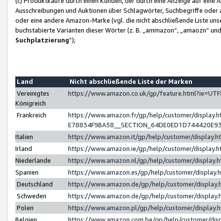
(c) Produktkäufe durch einen Kunden, der durch eine Anzeige auf eine 
Ausschreibungen und Auktionen über Schlagwörter, Suchbegriffe oder 
oder eine andere Amazon-Marke (vgl. die nicht abschließende Liste un
buchstabierte Varianten dieser Wörter (z. B. „ammazon“, „amaozn“ und „
Suchplatzierung
”);
Land
Nicht abschließende Liste der Marken
Vereinigtes
https://www.amazon.co.uk/gp/feature.html?ie=U
Königreich
Frankreich
https://www.amazon.fr/gp/help/customer/displa
E78834F9BA58__SECTION_64DE0ED1D744420E9
Italien
https://www.amazon.it/gp/help/customer/display
Irland
https://www.amazon.ie/gp/help/customer/displa
Niederlande
https://www.amazon.nl/gp/help/customer/display
Spanien
https://www.amazon.es/gp/help/customer/display
Deutschland
https://www.amazon.de/gp/help/customer/displa
Schweden
https://www.amazon.de/gp/help/customer/displa
Polen
https://www.amazon.pl/gp/help/customer/display
Belgien
https://www.amazon.com.be/gp/help/customer/d