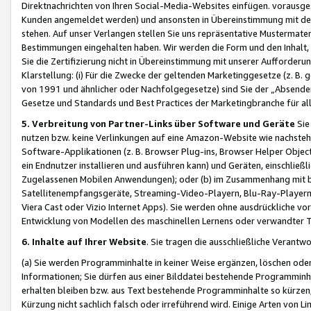
Direktnachrichten von Ihren Social-Media-Websites einfügen. vorausg
Kunden angemeldet werden) und ansonsten in Übereinstimmung mit der
stehen. Auf unser Verlangen stellen Sie uns repräsentative Mustermater
Bestimmungen eingehalten haben. Wir werden die Form und den Inhalt, di
Sie die Zertifizierung nicht in Übereinstimmung mit unserer Aufforderu
Klarstellung: (i) Für die Zwecke der geltenden Marketinggesetze (z. 
von 1991 und ähnlicher oder Nachfolgegesetze) sind Sie der „Absender“ j
Gesetze und Standards und Best Practices der Marketingbranche für 
5. Verbreitung von Partner-Links über Software und Geräte
Sie
nutzen bzw. keine Verlinkungen auf eine Amazon-Website wie nachsteh
Software-Applikationen (z. B. Browser Plug-ins, Browser Helper Objec
ein Endnutzer installieren und ausführen kann) und Geräten, einschlie
Zugelassenen Mobilen Anwendungen); oder (b) im Zusammenhang mit bzw.
Satellitenempfangsgeräte, Streaming-Video-Playern, Blu-Ray-Playern 
Viera Cast oder Vizio Internet Apps). Sie werden ohne ausdrückliche v
Entwicklung von Modellen des maschinellen Lernens oder verwandter 
6. Inhalte auf Ihrer Website
. Sie tragen die ausschließliche Verantwo
(a) Sie werden Programminhalte in keiner Weise ergänzen, löschen oder
Informationen; Sie dürfen aus einer Bilddatei bestehende Programminhal
erhalten bleiben bzw. aus Text bestehende Programminhalte so kürzen, 
Kürzung nicht sachlich falsch oder irreführend wird. Einige Arten von L