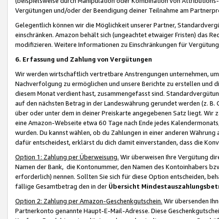
(beispielsweise durch Manipulation oder Kombination von Attributions-
Vergütungen und/oder der Beendigung deiner Teilnahme am Partnerp
Gelegentlich können wir die Möglichkeit unserer Partner, Standardv
einschränken. Amazon behält sich (ungeachtet etwaiger Fristen) das Re
modifizieren. Weitere Informationen zu Einschränkungen für Vergütung
6. Erfassung und Zahlung von Vergütungen
Wir werden wirtschaftlich vertretbare Anstrengungen unternehmen, um 
Nachverfolgung zu ermöglichen und unsere Berichte zu erstellen und di
diesem Monat verdient hast, zusammengefasst sind. Standardvergütung
auf den nächsten Betrag in der Landeswährung gerundet werden (z. B. C
über oder unter dem in deiner Preiskarte angegebenen Satz liegt. Wir
eine Amazon-Webseite etwa 60 Tage nach Ende jedes Kalendermonats, i
wurden. Du kannst wählen, ob du Zahlungen in einer anderen Währung
dafür entscheidest, erklärst du dich damit einverstanden, dass die K
Option 1: Zahlung per Überweisung.
Wir überweisen Ihre Vergütung dir
Namen der Bank, die Kontonummer, den Namen des Kontoinhabers bzw. a
erforderlich) nennen. Sollten Sie sich für diese Option entscheiden, be
fällige Gesamtbetrag den in der
Übersicht Mindestauszahlungsbet
Option 2: Zahlung per Amazon-Geschenkgutschein.
Wir übersenden Ihne
Partnerkonto genannte Haupt-E-Mail-Adresse. Diese Geschenkgutschei