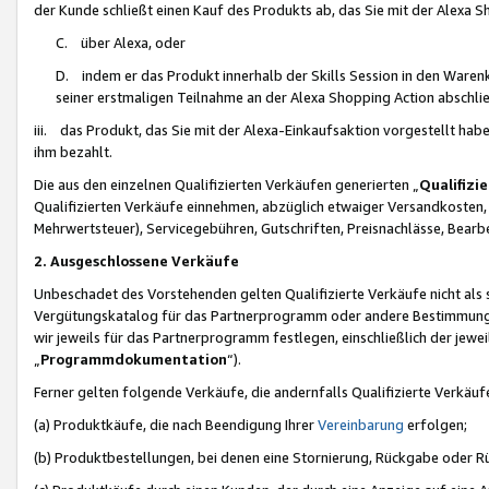
der Kunde schließt einen Kauf des Produkts ab, das Sie mit der Alexa 
C. über Alexa, oder
D. indem er das Produkt innerhalb der Skills Session in den Waren
seiner erstmaligen Teilnahme an der Alexa Shopping Action abschlie
iii. das Produkt, das Sie mit der Alexa-Einkaufsaktion vorgestellt ha
ihm bezahlt.
Die aus den einzelnen Qualifizierten Verkäufen generierten „
Qualifizi
Qualifizierten Verkäufe einnehmen, abzüglich etwaiger Versandkosten
Mehrwertsteuer), Servicegebühren, Gutschriften, Preisnachlässe, Bear
2. Ausgeschlossene Verkäufe
Unbeschadet des Vorstehenden gelten Qualifizierte Verkäufe nicht als
Vergütungskatalog für das Partnerprogramm oder andere Bestimmungen,
wir jeweils für das Partnerprogramm festlegen, einschließlich der jewe
„
Programmdokumentation
“).
Ferner gelten folgende Verkäufe, die andernfalls Qualifizierte Verkä
(a) Produktkäufe, die nach Beendigung Ihrer
Vereinbarung
erfolgen;
(b) Produktbestellungen, bei denen eine Stornierung, Rückgabe oder R