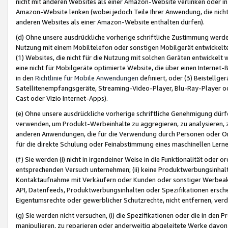
nicht mit anderen Websites als einer Amazon-Website verlinken oder i
Amazon-Website lenken (wobei jedoch Teile Ihrer Anwendung, die nich
anderen Websites als einer Amazon-Website enthalten dürfen).
(d) Ohne unsere ausdrückliche vorherige schriftliche Zustimmung werd
Nutzung mit einem Mobiltelefon oder sonstigen Mobilgerät entwickelt
(1) Websites, die nicht für die Nutzung mit solchen Geräten entwickelt
eine nicht für Mobilgeräte optimierte Website, die über einen Interne
in den
Richtlinie für Mobile Anwendungen
definiert, oder (3) Beistellge
Satellitenempfangsgeräte, Streaming-Video-Player, Blu-Ray-Player ode
Cast oder Vizio Internet-Apps).
(e) Ohne unsere ausdrückliche vorherige schriftliche Genehmigung dürfe
verwenden, um Produkt-Werbeinhalte zu aggregieren, zu analysieren, 
anderen Anwendungen, die für die Verwendung durch Personen oder Or
für die direkte Schulung oder Feinabstimmung eines maschinellen Lern
(f) Sie werden (i) nicht in irgendeiner Weise in die Funktionalität ode
entsprechenden Versuch unternehmen; (ii) keine Produktwerbungsinha
Kontaktaufnahme mit Verkäufern oder Kunden oder sonstiger Werbeaktiv
API, Datenfeeds, Produktwerbungsinhalten oder Spezifikationen erschei
Eigentumsrechte oder gewerblicher Schutzrechte, nicht entfernen, verd
(g) Sie werden nicht versuchen, (i) die Spezifikationen oder die in de
manipulieren, zu reparieren oder anderweitig abgeleitete Werke davon z