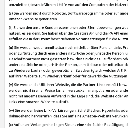
umzuleiten (einschließlich mit Hilfe von auf den Computern der Nutzer i
(s) Sie werden nicht durch Roboter, Softwareprogramme oder auf andere
Amazon-Website generieren.
(t) Sie werden unsere Kundenrezensionen oder Sternebewertungen wed
nutzen, es sei denn, Sie haben über die Creators API und die PA API e
erfüllen die in der Lizenz beschriebenen Voraussetzungen für die Nutzu
(u) Sie werden weder unmittelbar noch mittelbar über Partner-Links P
oder zu Nutzung durch eine andere natürliche oder juristische Person,
Geschäftspartnern nicht gestatten bzw. diese nicht dazu auffordern od
andere natürliche oder juristische Person, unmittelbar oder mittelbar
zu Wiederverkaufs- oder gewerblichen Zwecken (gleich welcher Art) 
auf Ihrer Website zum Wiederverkauf oder für gewerbliche Nutzungen 
(v) Sie werden die URL Ihrer Website, die die Partner-Links enthält b
werden, nicht in einer Weise tarnen, verstecken, manipulieren oder and
nicht mit angemessenem Aufwand in der Lage sind, die Website oder A
Links eine Amazon-Website aufruft.
(w) Sie werden keine Link-Verkürzungen, Schaltflächen, Hyperlinks ode
dahingehend hervorrufen, dass Sie auf eine Amazon-Website verlinken
(x) Auf unser Verlangen hin legen Sie uns eine schriftliche Bestätigung