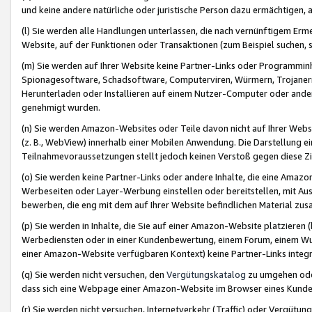
und keine andere natürliche oder juristische Person dazu ermächtigen, a
(l) Sie werden alle Handlungen unterlassen, die nach vernünftigem Erme
Website, auf der Funktionen oder Transaktionen (zum Beispiel suchen, s
(m) Sie werden auf Ihrer Website keine Partner-Links oder Programmin
Spionagesoftware, Schadsoftware, Computerviren, Würmern, Trojaner
Herunterladen oder Installieren auf einem Nutzer-Computer oder ande
genehmigt wurden.
(n) Sie werden Amazon-Websites oder Teile davon nicht auf Ihrer Websi
(z. B., WebView) innerhalb einer Mobilen Anwendung. Die Darstellung ein
Teilnahmevoraussetzungen stellt jedoch keinen Verstoß gegen diese Zif
(o) Sie werden keine Partner-Links oder andere Inhalte, die eine Am
Werbeseiten oder Layer-Werbung einstellen oder bereitstellen, mit Au
bewerben, die eng mit dem auf Ihrer Website befindlichen Material z
(p) Sie werden in Inhalte, die Sie auf einer Amazon-Website platzier
Werbediensten oder in einer Kundenbewertung, einem Forum, einem Wun
einer Amazon-Website verfügbaren Kontext) keine Partner-Links integr
(q) Sie werden nicht versuchen, den
Vergütungskatalog
zu umgehen oder
dass sich eine Webpage einer Amazon-Website im Browser eines Kunden 
(r) Sie werden nicht versuchen, Internetverkehr (Traffic) oder Vergü