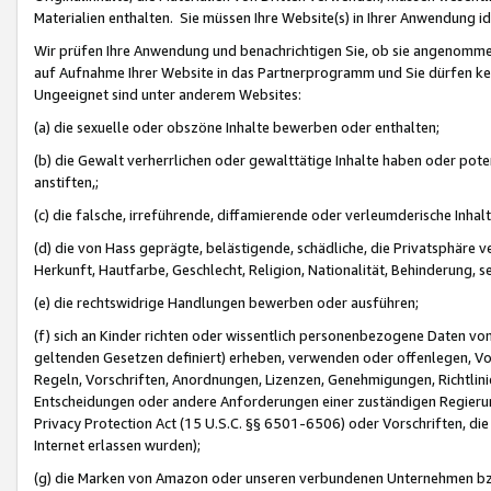
Materialien enthalten. Sie müssen Ihre Website(s) in Ihrer Anwendung ide
Wir prüfen Ihre Anwendung und benachrichtigen Sie, ob sie angenommen
auf Aufnahme Ihrer Website in das Partnerprogramm und Sie dürfen kei
Ungeeignet sind unter anderem Websites:
(a) die sexuelle oder obszöne Inhalte bewerben oder enthalten;
(b) die Gewalt verherrlichen oder gewalttätige Inhalte haben oder pot
anstiften,;
(c) die falsche, irreführende, diffamierende oder verleumderische Inha
(d) die von Hass geprägte, belästigende, schädliche, die Privatsphäre v
Herkunft, Hautfarbe, Geschlecht, Religion, Nationalität, Behinderung, 
(e) die rechtswidrige Handlungen bewerben oder ausführen;
(f) sich an Kinder richten oder wissentlich personenbezogene Daten vo
geltenden Gesetzen definiert) erheben, verwenden oder offenlegen, Vo
Regeln, Vorschriften, Anordnungen, Lizenzen, Genehmigungen, Richtlini
Entscheidungen oder andere Anforderungen einer zuständigen Regierung
Privacy Protection Act (15 U.S.C. §§ 6501-6506) oder Vorschriften, di
Internet erlassen wurden);
(g) die Marken von Amazon oder unseren verbundenen Unternehmen b