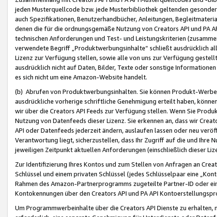
jeden Musterquellcode bzw. jede Musterbibliothek geltenden gesonder
auch Spezifikationen, Benutzerhandbücher, Anleitungen, Begleitmaterial
denen die für die ordnungsgemäße Nutzung von Creators API und PA A
technischen Anforderungen und Test- und Leistungskriterien (zusammen
verwendete Begriff „Produktwerbungsinhalte“ schließt ausdrücklich al
Lizenz zur Verfügung stellen, sowie alle von uns zur Verfügung gestel
ausdrücklich nicht auf Daten, Bilder, Texte oder sonstige Informatione
es sich nicht um eine Amazon-Website handelt.
(b) Abrufen von Produktwerbungsinhalten. Sie können Produkt-Werbein
ausdrückliche vorherige schriftliche Genehmigung erteilt haben, könn
wir über die Creators API Feeds zur Verfügung stellen. Wenn Sie Produk
Nutzung von Datenfeeds dieser Lizenz. Sie erkennen an, dass wir Creat
API oder Datenfeeds jederzeit ändern, auslaufen lassen oder neu veröffe
Verantwortung liegt, sicherzustellen, dass Ihr Zugriff auf die und Ihr
jeweiligen Zeitpunkt aktuellen Anforderungen (einschließlich dieser Liz
Zur Identifizierung Ihres Kontos und zum Stellen von Anfragen an Crea
Schlüssel und einem privaten Schlüssel (jedes Schlüsselpaar eine „Kon
Rahmen des Amazon-Partnerprogramms zugeteilte Partner-ID oder ein
Kontokennungen über den Creators API und PA API Kontoerstellungspro
Um Programmwerbeinhalte über die Creators API Dienste zu erhalten, m