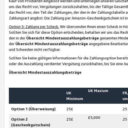
Kauf von Produkten eingelöst werden und unterliegen unseren Geschäf
uns das Recht vor, Vergütungen zurückzuhalten, bis der fällige Gesamt
das Recht vor, den Teil der Zahlungen, der den in der Zahlungstabelle 
Zahlungsart angibst. Die Zahlung per Amazon-Geschenkgutschein ist in
Option 3: Zahlung per Scheck.
Wir übersenden Ihnen einen Scheck in Höh
Sollten Sie sich für diese Option entscheiden, behalten wir uns das Rec
den in der
Übersicht Mindestauszahlungsbeträge
genannten Mindest
der
Übersicht Mindestauszahlungsbeträge
angegebene Bearbeitung
und Schweden nicht verfügbar.
Sollten Sie keine gültigen Informationen für die Zahlungsoption bereit
oder die Auszahlung verdienter Vergütung zurückhalten, bis Sie eine A
Übersicht Mindestauszahlungsbeträge
UK Maxium
UK
FR,
Minimum
un
Option 1 (Überweisung)
25£
25
£5,000
Option 2
25£
25
(Geschenkgutschein)