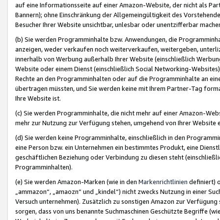
auf eine Informationsseite auf einer Amazon-Website, der nicht als Part
Bannern); ohne Einschränkung der Allgemeingültigkeit des Vorstehende
Besucher Ihrer Website unsichtbar, unlesbar oder unentzifferbar mache
(b) Sie werden Programminhalte bzw. Anwendungen, die Programminhalt
anzeigen, weder verkaufen noch weiterverkaufen, weitergeben, unterli
innerhalb von Werbung außerhalb Ihrer Website (einschließlich Werbun
Website oder einem Dienst (einschließlich Social Networking-Website
Rechte an den Programminhalten oder auf die Programminhalte an eine a
übertragen müssten, und Sie werden keine mit Ihrem Partner-Tag formati
Ihre Website ist.
(c) Sie werden Programminhalte, die nicht mehr auf einer Amazon-Websit
mehr zur Nutzung zur Verfügung stehen, umgehend von Ihrer Website e
(d) Sie werden keine Programminhalte, einschließlich in den Programmin
eine Person bzw. ein Unternehmen ein bestimmtes Produkt, eine Dienstle
geschäftlichen Beziehung oder Verbindung zu diesen steht (einschließli
Programminhalten).
(e) Sie werden Amazon-Marken (wie in den
Markenrichtlinien
definiert) 
„ammazon“, „amaozn“ und „kindel“) nicht zwecks Nutzung in einer Suc
Versuch unternehmen). Zusätzlich zu sonstigen Amazon zur Verfügung 
sorgen, dass von uns benannte Suchmaschinen Geschützte Begriffe (wie 