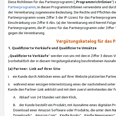
Diese Richtlinien für das Partnerprogramm („
Programmrichtlinien
“)
Partnerprogramm
; in diesen Programmrichtlinien verwendete und durch
der Vereinbarung zugewiesene Bedeutung. Die Rechte und Pflichten de
Partnerprogramm sowie Ziffer 3 der IP-Lizenz für das Partnerprogram
Einschränkung von Ziffer 6 Abs. (a) der Vereinbarung wird hiermit Fol
Partnerprogramm, die IP-Lizenz für das Partnerprogramm oder Ziffer 1
gegen die Vereinbarung.
Vergütungskatalog für das 
1. Qualifizierte Verkäufe und Qualifizierte Umsätze
„
Qualifizierte Verkäufe
“ werden von uns mit den in Ziffer 3 diese
(vorbehaltlich der in diesem Vergütungskatalog beschriebenen Ausnah
(a) Partner- Link auf Ihrer Site
:
i. ein Kunde durch Anklicken eines auf Ihrer Website platzierten Part
ii. während einer einzigen Internetsitzung eines der nachstehend unter (i)
Kunde den Partner-Link anklickt und mit dem zuerst eintretenden der f
A. Ablauf von 24 Stunden seit dem Klick,
B. der Kunde bestellt ein Produkt, mit Ausnahme eines digitalen P
Download einer Amazon Software oder Produkte, die unter dem N
Downloads“, „Amazon Coin“, „Kindle Books“, „Kindle Newspapers“, „