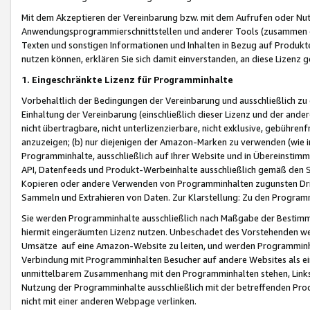
Mit dem Akzeptieren der Vereinbarung bzw. mit dem Aufrufen oder Nutz
Anwendungsprogrammierschnittstellen und anderer Tools (zusammen die
Texten und sonstigen Informationen und Inhalten in Bezug auf Produkte
nutzen können, erklären Sie sich damit einverstanden, an diese Lizenz 
1. Eingeschränkte Lizenz für Programminhalte
Vorbehaltlich der Bedingungen der Vereinbarung und ausschließlich z
Einhaltung der Vereinbarung (einschließlich dieser Lizenz und der ande
nicht übertragbare, nicht unterlizenzierbare, nicht exklusive, gebühren
anzuzeigen; (b) nur diejenigen der Amazon-Marken zu verwenden (wie in 
Programminhalte, ausschließlich auf Ihrer Website und in Übereinstimmu
API, Datenfeeds und Produkt-Werbeinhalte ausschließlich gemäß den Spe
Kopieren oder andere Verwenden von Programminhalten zugunsten Dri
Sammeln und Extrahieren von Daten. Zur Klarstellung: Zu den Program
Sie werden Programminhalte ausschließlich nach Maßgabe der Besti
hiermit eingeräumten Lizenz nutzen. Unbeschadet des Vorstehenden we
Umsätze auf eine Amazon-Website zu leiten, und werden Programminhal
Verbindung mit Programminhalten Besucher auf andere Websites als ein
unmittelbarem Zusammenhang mit den Programminhalten stehen, Links z
Nutzung der Programminhalte ausschließlich mit der betreffenden Pr
nicht mit einer anderen Webpage verlinken.