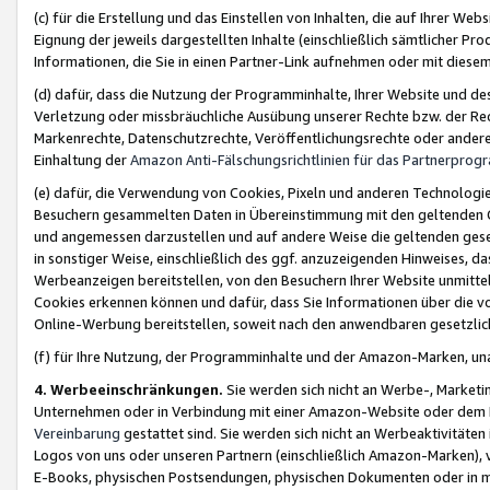
(c) für die Erstellung und das Einstellen von Inhalten, die auf Ihrer We
Eignung der jeweils dargestellten Inhalte (einschließlich sämtlicher 
Informationen, die Sie in einen Partner-Link aufnehmen oder mit diese
(d) dafür, dass die Nutzung der Programminhalte, Ihrer Website und des 
Verletzung oder missbräuchliche Ausübung unserer Rechte bzw. der Recht
Markenrechte, Datenschutzrechte, Veröffentlichungsrechte oder anderer
Einhaltung der
Amazon Anti-Fälschungsrichtlinien für das Partnerpro
(e) dafür, die Verwendung von Cookies, Pixeln und anderen Technologien
Besuchern gesammelten Daten in Übereinstimmung mit den geltenden Ge
und angemessen darzustellen und auf andere Weise die geltenden geset
in sonstiger Weise, einschließlich des ggf. anzuzeigenden Hinweises, d
Werbeanzeigen bereitstellen, von den Besuchern Ihrer Website unmitte
Cookies erkennen können und dafür, dass Sie Informationen über die v
Online-Werbung bereitstellen, soweit nach den anwendbaren gesetzlic
(f) für Ihre Nutzung, der Programminhalte und der Amazon-Marken, u
4. Werbeeinschränkungen.
Sie werden sich nicht an Werbe-, Market
Unternehmen oder in Verbindung mit einer Amazon-Website oder dem Pa
Vereinbarung
gestattet sind. Sie werden sich nicht an Werbeaktivitäten
Logos von uns oder unseren Partnern (einschließlich Amazon-Marken), 
E-Books, physischen Postsendungen, physischen Dokumenten oder in 