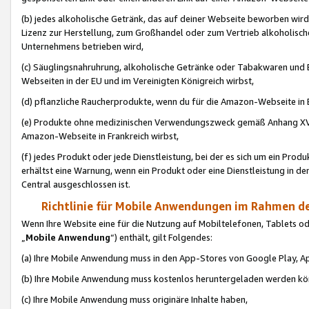
(b) jedes alkoholische Getränk, das auf deiner Webseite beworben wird
Lizenz zur Herstellung, zum Großhandel oder zum Vertrieb alkoholisch
Unternehmens betrieben wird,
(c) Säuglingsnahruhrung, alkoholische Getränke oder Tabakwaren und E
Webseiten in der EU und im Vereinigten Königreich wirbst,
(d) pflanzliche Raucherprodukte, wenn du für die Amazon-Webseite in B
(e) Produkte ohne medizinischen Verwendungszweck gemäß Anhang XVI 
Amazon-Webseite in Frankreich wirbst,
(f) jedes Produkt oder jede Dienstleistung, bei der es sich um ein Prod
erhältst eine Warnung, wenn ein Produkt oder eine Dienstleistung in de
Central ausgeschlossen ist.
Richtlinie für Mobile Anwendungen im Rahmen de
Wenn Ihre Website eine für die Nutzung auf Mobiltelefonen, Tablets 
„
Mobile Anwendung
“) enthält, gilt Folgendes:
(a) Ihre Mobile Anwendung muss in den App-Stores von Google Play, A
(b) Ihre Mobile Anwendung muss kostenlos heruntergeladen werden könn
(c) Ihre Mobile Anwendung muss originäre Inhalte haben,