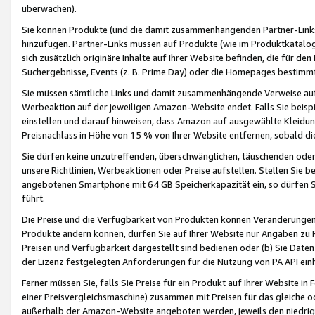
überwachen).
Sie können Produkte (und die damit zusammenhängenden Partner-Links)
hinzufügen. Partner-Links müssen auf Produkte (wie im Produktkatalog de
sich zusätzlich originäre Inhalte auf Ihrer Website befinden, die für 
Suchergebnisse, Events (z. B. Prime Day) oder die Homepages bestimmte
Sie müssen sämtliche Links und damit zusammenhängende Verweise auf z
Werbeaktion auf der jeweiligen Amazon-Website endet. Falls Sie beisp
einstellen und darauf hinweisen, dass Amazon auf ausgewählte Kleidun
Preisnachlass in Höhe von 15 % von Ihrer Website entfernen, sobald di
Sie dürfen keine unzutreffenden, überschwänglichen, täuschenden od
unsere Richtlinien, Werbeaktionen oder Preise aufstellen. Stellen Sie 
angebotenen Smartphone mit 64 GB Speicherkapazität ein, so dürfen S
führt.
Die Preise und die Verfügbarkeit von Produkten können Veränderungen 
Produkte ändern können, dürfen Sie auf Ihrer Website nur Angaben zu P
Preisen und Verfügbarkeit dargestellt sind bedienen oder (b) Sie Daten
der Lizenz festgelegten Anforderungen für die Nutzung von PA API einh
Ferner müssen Sie, falls Sie Preise für ein Produkt auf Ihrer Website in 
einer Preisvergleichsmaschine) zusammen mit Preisen für das gleiche o
außerhalb der Amazon-Website angeboten werden, jeweils den niedrigst