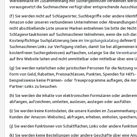
Werbeinhalte im Zusammenhang mit Suchergebnissen verwendet werden,
vorausgesetzt die Suchmaschine verfügt über entsprechende Ausschlu
(f) Sie werden nicht auf Schlagwörter, Suchbegriffe oder andere Ident
Amazon oder unseren verbundenen Unternehmen oder Abwandlungen bzw
nicht abschließende Liste unserer Marken entnehmen Sie bitte der Nich
Schlagwortauktionen auf Suchmaschinen teilnehmen, wenn die sich da
Kostenpflichtige Suchplatzierung (wie im
Vergütungskatalog
definiert
Suchmaschinen Links zur Verfügung stellen, damit Sie bei allgemeinen I
kostenfreien Suchergebnissen) auftauchen, solange Sie die
Vereinbaru
auf Ihre Website leiten und nicht unmittelbar oder mittelbar über eine
(g) Sie werden natürlichen oder juristischen Personen für die Nutzung 
Form von Geld, Rabatten, Preisnachlässen, Punkten, Spenden für Hilfs
beispielsweise keine Prämien- oder Treueprogramme auflegen, die Anrei
Partner-Links zu besuchen.
(h) Sie werden die Inhalte von elektronischen Formularen oder anderem M
abfangen, aufzeichnen, umleiten, auslesen, auslegen oder ausfüllen.
(i) Sie werden keine Kontodaten, die unsere Kunden im Zusammenhang 
Kunden der Amazon-Websites), abfragen, erheben, einholen, speichern,
(j) Sie werden Funktionen von Schaltflächen, Links oder andere Funkti
(k) Sie werden keine Bestellungen oder andere Geschäfte über eine Ama