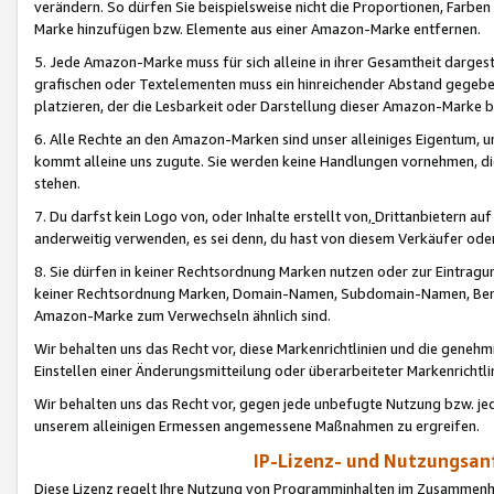
verändern. So dürfen Sie beispielsweise nicht die Proportionen, Farb
Marke hinzufügen bzw. Elemente aus einer Amazon-Marke entfernen.
5. Jede Amazon-Marke muss für sich alleine in ihrer Gesamtheit darge
grafischen oder Textelementen muss ein hinreichender Abstand gegebe
platzieren, der die Lesbarkeit oder Darstellung dieser Amazon-Marke b
6. Alle Rechte an den Amazon-Marken sind unser alleiniges Eigentum, 
kommt alleine uns zugute. Sie werden keine Handlungen vornehmen, 
stehen.
7. Du darfst kein Logo von, oder Inhalte erstellt von,
Drittanbietern au
anderweitig verwenden, es sei denn, du hast von diesem Verkäufer oder
8. Sie dürfen in keiner Rechtsordnung Marken nutzen oder zur Eintragu
keiner Rechtsordnung Marken, Domain-Namen, Subdomain-Namen, Benu
Amazon-Marke zum Verwechseln ähnlich sind.
Wir behalten uns das Recht vor, diese Markenrichtlinien und die gene
Einstellen einer Änderungsmitteilung oder überarbeiteter Markenricht
Wir behalten uns das Recht vor, gegen jede unbefugte Nutzung bzw. jede 
unserem alleinigen Ermessen angemessene Maßnahmen zu ergreifen.
IP-Lizenz- und Nutzungsan
Diese Lizenz regelt Ihre Nutzung von Programminhalten im Zusammen