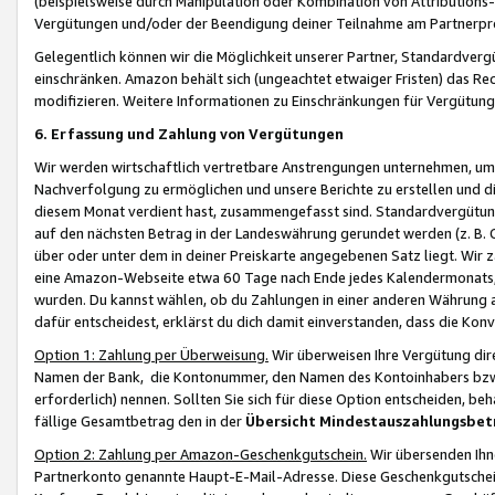
(beispielsweise durch Manipulation oder Kombination von Attributions-
Vergütungen und/oder der Beendigung deiner Teilnahme am Partnerp
Gelegentlich können wir die Möglichkeit unserer Partner, Standardv
einschränken. Amazon behält sich (ungeachtet etwaiger Fristen) das Re
modifizieren. Weitere Informationen zu Einschränkungen für Vergütung
6. Erfassung und Zahlung von Vergütungen
Wir werden wirtschaftlich vertretbare Anstrengungen unternehmen, um 
Nachverfolgung zu ermöglichen und unsere Berichte zu erstellen und di
diesem Monat verdient hast, zusammengefasst sind. Standardvergütung
auf den nächsten Betrag in der Landeswährung gerundet werden (z. B. C
über oder unter dem in deiner Preiskarte angegebenen Satz liegt. Wir
eine Amazon-Webseite etwa 60 Tage nach Ende jedes Kalendermonats, i
wurden. Du kannst wählen, ob du Zahlungen in einer anderen Währung
dafür entscheidest, erklärst du dich damit einverstanden, dass die K
Option 1: Zahlung per Überweisung.
Wir überweisen Ihre Vergütung dir
Namen der Bank, die Kontonummer, den Namen des Kontoinhabers bzw. a
erforderlich) nennen. Sollten Sie sich für diese Option entscheiden, be
fällige Gesamtbetrag den in der
Übersicht Mindestauszahlungsbet
Option 2: Zahlung per Amazon-Geschenkgutschein.
Wir übersenden Ihne
Partnerkonto genannte Haupt-E-Mail-Adresse. Diese Geschenkgutschei