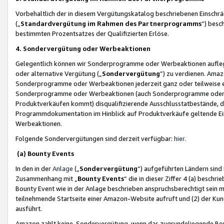
Vorbehaltlich der in diesem Vergütungskatalog beschriebenen Einschr
(„
Standardvergütung im Rahmen des Partnerprogramms
“) besc
bestimmten Prozentsatzes der Qualifizierten Erlöse.
4. Sondervergütung oder Werbeaktionen
Gelegentlich können wir Sonderprogramme oder Werbeaktionen auflegen,
oder alternative Vergütung („
Sondervergütung
”) zu verdienen. Amazo
Sonderprogramme oder Werbeaktionen jederzeit ganz oder teilweise einz
Sonderprogramme oder Werbeaktionen (auch Sonderprogramme oder We
Produktverkäufen kommt) disqualifizierende Ausschlusstatbestände, di
Programmdokumentation im Hinblick auf Produktverkäufe geltende E
Werbeaktionen.
Folgende Sondervergütungen sind derzeit verfügbar:
hier
.
(a) Bounty Events
In den in der
Anlage
(„
Sondervergütung
“) aufgeführten Ländern sind
Zusammenhang mit „
Bounty Events
“ die in dieser Ziffer 4 (a) besch
Bounty Event wie in der Anlage beschrieben anspruchsberechtigt sein mu
teilnehmende Startseite einer Amazon-Website aufruft und (2) der Kun
ausführt.
Amazon zahlt keine Sondervergütung, wenn das zugrundeliegende Boun