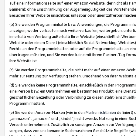
auf eine Informationsseite auf einer Amazon-Website, der nicht als Part
Bannern); ohne Einschränkung der Allgemeingültigkeit des Vorstehende
Besucher Ihrer Website unsichtbar, unlesbar oder unentzifferbar mache
(b) Sie werden Programminhalte bzw. Anwendungen, die Programminhalt
anzeigen, weder verkaufen noch weiterverkaufen, weitergeben, unterli
innerhalb von Werbung außerhalb Ihrer Website (einschließlich Werbun
Website oder einem Dienst (einschließlich Social Networking-Website
Rechte an den Programminhalten oder auf die Programminhalte an eine a
übertragen müssten, und Sie werden keine mit Ihrem Partner-Tag formati
Ihre Website ist.
(c) Sie werden Programminhalte, die nicht mehr auf einer Amazon-Websit
mehr zur Nutzung zur Verfügung stehen, umgehend von Ihrer Website e
(d) Sie werden keine Programminhalte, einschließlich in den Programmin
eine Person bzw. ein Unternehmen ein bestimmtes Produkt, eine Dienstle
geschäftlichen Beziehung oder Verbindung zu diesen steht (einschließli
Programminhalten).
(e) Sie werden Amazon-Marken (wie in den
Markenrichtlinien
definiert) 
„ammazon“, „amaozn“ und „kindel“) nicht zwecks Nutzung in einer Suc
Versuch unternehmen). Zusätzlich zu sonstigen Amazon zur Verfügung 
sorgen, dass von uns benannte Suchmaschinen Geschützte Begriffe (wie 