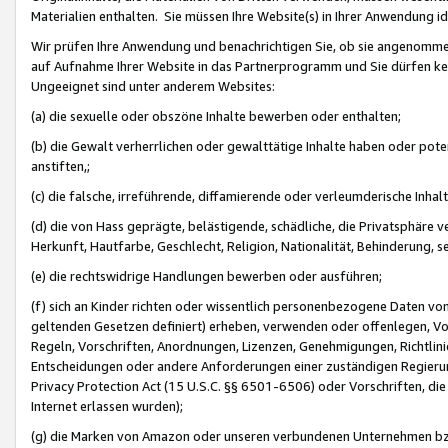
Materialien enthalten. Sie müssen Ihre Website(s) in Ihrer Anwendung ide
Wir prüfen Ihre Anwendung und benachrichtigen Sie, ob sie angenommen
auf Aufnahme Ihrer Website in das Partnerprogramm und Sie dürfen kei
Ungeeignet sind unter anderem Websites:
(a) die sexuelle oder obszöne Inhalte bewerben oder enthalten;
(b) die Gewalt verherrlichen oder gewalttätige Inhalte haben oder pot
anstiften,;
(c) die falsche, irreführende, diffamierende oder verleumderische Inha
(d) die von Hass geprägte, belästigende, schädliche, die Privatsphäre v
Herkunft, Hautfarbe, Geschlecht, Religion, Nationalität, Behinderung, 
(e) die rechtswidrige Handlungen bewerben oder ausführen;
(f) sich an Kinder richten oder wissentlich personenbezogene Daten vo
geltenden Gesetzen definiert) erheben, verwenden oder offenlegen, Vo
Regeln, Vorschriften, Anordnungen, Lizenzen, Genehmigungen, Richtlini
Entscheidungen oder andere Anforderungen einer zuständigen Regierung
Privacy Protection Act (15 U.S.C. §§ 6501-6506) oder Vorschriften, di
Internet erlassen wurden);
(g) die Marken von Amazon oder unseren verbundenen Unternehmen b