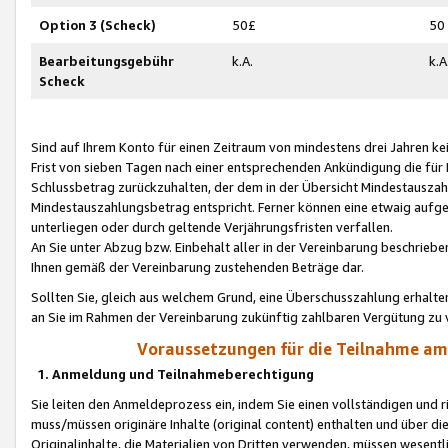
Option 3 (Scheck)
50£
50
Bearbeitungsgebühr
k.A.
k.A
Scheck
Sind auf Ihrem Konto für einen Zeitraum von mindestens drei Jahren kein
Frist von sieben Tagen nach einer entsprechenden Ankündigung die für
Schlussbetrag zurückzuhalten, der dem in der Übersicht Mindestausz
Mindestauszahlungsbetrag entspricht. Ferner können eine etwaig aufg
unterliegen oder durch geltende Verjährungsfristen verfallen.
An Sie unter Abzug bzw. Einbehalt aller in der Vereinbarung beschrieb
Ihnen gemäß der Vereinbarung zustehenden Beträge dar.
Sollten Sie, gleich aus welchem Grund, eine Überschusszahlung erhalte
an Sie im Rahmen der Vereinbarung zukünftig zahlbaren Vergütung zu 
Voraussetzungen für die Teilnahme a
1. Anmeldung und Teilnahmeberechtigung
Sie leiten den Anmeldeprozess ein, indem Sie einen vollständigen und 
muss/müssen originäre Inhalte (original content) enthalten und über d
Originalinhalte, die Materialien von Dritten verwenden, müssen wese