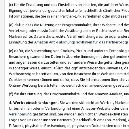
(c) für die Erstellung und das Einstellen von Inhalten, die auf Ihrer We
Eignung der jeweils dargestellten Inhalte (einschließlich sämtlicher 
Informationen, die Sie in einen Partner-Link aufnehmen oder mit diese
(d) dafür, dass die Nutzung der Programminhalte, Ihrer Website und des 
Verletzung oder missbräuchliche Ausübung unserer Rechte bzw. der Recht
Markenrechte, Datenschutzrechte, Veröffentlichungsrechte oder anderer
Einhaltung der
Amazon Anti-Fälschungsrichtlinien für das Partnerpro
(e) dafür, die Verwendung von Cookies, Pixeln und anderen Technologien
Besuchern gesammelten Daten in Übereinstimmung mit den geltenden Ge
und angemessen darzustellen und auf andere Weise die geltenden geset
in sonstiger Weise, einschließlich des ggf. anzuzeigenden Hinweises, d
Werbeanzeigen bereitstellen, von den Besuchern Ihrer Website unmitte
Cookies erkennen können und dafür, dass Sie Informationen über die v
Online-Werbung bereitstellen, soweit nach den anwendbaren gesetzlic
(f) für Ihre Nutzung, der Programminhalte und der Amazon-Marken, u
4. Werbeeinschränkungen.
Sie werden sich nicht an Werbe-, Market
Unternehmen oder in Verbindung mit einer Amazon-Website oder dem Pa
Vereinbarung
gestattet sind. Sie werden sich nicht an Werbeaktivitäten
Logos von uns oder unseren Partnern (einschließlich Amazon-Marken), 
E-Books, physischen Postsendungen, physischen Dokumenten oder in 