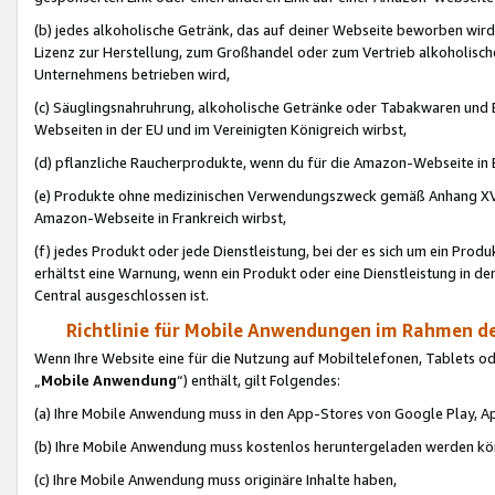
(b) jedes alkoholische Getränk, das auf deiner Webseite beworben wird
Lizenz zur Herstellung, zum Großhandel oder zum Vertrieb alkoholisch
Unternehmens betrieben wird,
(c) Säuglingsnahruhrung, alkoholische Getränke oder Tabakwaren und E
Webseiten in der EU und im Vereinigten Königreich wirbst,
(d) pflanzliche Raucherprodukte, wenn du für die Amazon-Webseite in B
(e) Produkte ohne medizinischen Verwendungszweck gemäß Anhang XVI 
Amazon-Webseite in Frankreich wirbst,
(f) jedes Produkt oder jede Dienstleistung, bei der es sich um ein Prod
erhältst eine Warnung, wenn ein Produkt oder eine Dienstleistung in de
Central ausgeschlossen ist.
Richtlinie für Mobile Anwendungen im Rahmen de
Wenn Ihre Website eine für die Nutzung auf Mobiltelefonen, Tablets 
„
Mobile Anwendung
“) enthält, gilt Folgendes:
(a) Ihre Mobile Anwendung muss in den App-Stores von Google Play, A
(b) Ihre Mobile Anwendung muss kostenlos heruntergeladen werden könn
(c) Ihre Mobile Anwendung muss originäre Inhalte haben,