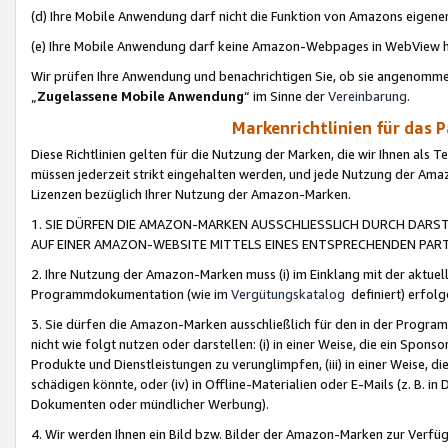
(d) Ihre Mobile Anwendung darf nicht die Funktion von Amazons eige
(e) Ihre Mobile Anwendung darf keine Amazon-Webpages in WebView 
Wir prüfen Ihre Anwendung und benachrichtigen Sie, ob sie angenomm
„
Zugelassene Mobile Anwendung
“ im Sinne der
Vereinbarung
.
Markenrichtlinien für das 
Diese Richtlinien gelten für die Nutzung der Marken, die wir Ihnen als 
müssen jederzeit strikt eingehalten werden, und jede Nutzung der Ama
Lizenzen bezüglich Ihrer Nutzung der Amazon-Marken.
1. SIE DÜRFEN DIE AMAZON-MARKEN AUSSCHLIESSLICH DURCH DARS
AUF EINER AMAZON-WEBSITE MITTELS EINES ENTSPRECHENDEN PART
2. Ihre Nutzung der Amazon-Marken muss (i) im Einklang mit der aktuells
Programmdokumentation (wie im
Vergütungskatalog
definiert) erfolg
3. Sie dürfen die Amazon-Marken ausschließlich für den in der Progr
nicht wie folgt nutzen oder darstellen: (i) in einer Weise, die ein Spo
Produkte und Dienstleistungen zu verunglimpfen, (iii) in einer Weise
schädigen könnte, oder (iv) in Offline-Materialien oder E-Mails (z. B.
Dokumenten oder mündlicher Werbung).
4. Wir werden Ihnen ein Bild bzw. Bilder der Amazon-Marken zur Verfüg