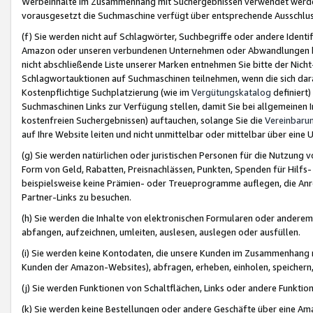
Werbeinhalte im Zusammenhang mit Suchergebnissen verwendet werden,
vorausgesetzt die Suchmaschine verfügt über entsprechende Ausschlu
(f) Sie werden nicht auf Schlagwörter, Suchbegriffe oder andere Ident
Amazon oder unseren verbundenen Unternehmen oder Abwandlungen bzw
nicht abschließende Liste unserer Marken entnehmen Sie bitte der Nich
Schlagwortauktionen auf Suchmaschinen teilnehmen, wenn die sich da
Kostenpflichtige Suchplatzierung (wie im
Vergütungskatalog
definiert
Suchmaschinen Links zur Verfügung stellen, damit Sie bei allgemeinen I
kostenfreien Suchergebnissen) auftauchen, solange Sie die
Vereinbaru
auf Ihre Website leiten und nicht unmittelbar oder mittelbar über eine
(g) Sie werden natürlichen oder juristischen Personen für die Nutzung 
Form von Geld, Rabatten, Preisnachlässen, Punkten, Spenden für Hilfs
beispielsweise keine Prämien- oder Treueprogramme auflegen, die Anrei
Partner-Links zu besuchen.
(h) Sie werden die Inhalte von elektronischen Formularen oder anderem M
abfangen, aufzeichnen, umleiten, auslesen, auslegen oder ausfüllen.
(i) Sie werden keine Kontodaten, die unsere Kunden im Zusammenhang 
Kunden der Amazon-Websites), abfragen, erheben, einholen, speichern,
(j) Sie werden Funktionen von Schaltflächen, Links oder andere Funkti
(k) Sie werden keine Bestellungen oder andere Geschäfte über eine Ama