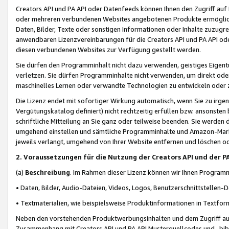
Creators API und PA API oder Datenfeeds können Ihnen den Zugriff auf D
oder mehreren verbundenen Websites angebotenen Produkte ermögliche
Daten, Bilder, Texte oder sonstigen Informationen oder Inhalte zuzugre
anwendbaren Lizenzvereinbarungen für die Creators API und PA API od
diesen verbundenen Websites zur Verfügung gestellt werden.
Sie dürfen den Programminhalt nicht dazu verwenden, geistiges Eigent
verletzen. Sie dürfen Programminhalte nicht verwenden, um direkt ode
maschinelles Lernen oder verwandte Technologien zu entwickeln oder zu
Die Lizenz endet mit sofortiger Wirkung automatisch, wenn Sie zu irg
Vergütungskatalog definiert) nicht rechtzeitig erfüllen bzw. ansonsten
schriftliche Mitteilung an Sie ganz oder teilweise beenden. Sie werden
umgehend einstellen und sämtliche Programminhalte und Amazon-Marke
jeweils verlangt, umgehend von Ihrer Website entfernen und löschen od
2. Voraussetzungen für die Nutzung der Creators API und der P
(a)
Beschreibung
. Im Rahmen dieser Lizenz können wir Ihnen Programmi
• Daten, Bilder, Audio-Dateien, Videos, Logos, Benutzerschnittstellen-
• Textmaterialien, wie beispielsweise Produktinformationen in Textfor
Neben den vorstehenden Produktwerbungsinhalten und dem Zugriff auf 
Zusammenhang mit Creators API und PA API Musterquellcodes und -bibli