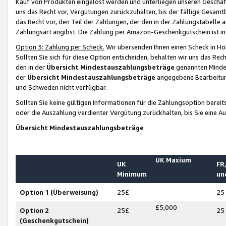
Kauf von Produkten eingelöst werden und unterliegen unseren Geschäf
uns das Recht vor, Vergütungen zurückzuhalten, bis der fällige Gesamt
das Recht vor, den Teil der Zahlungen, der den in der Zahlungstabelle 
Zahlungsart angibst. Die Zahlung per Amazon-Geschenkgutschein ist in
Option 3: Zahlung per Scheck.
Wir übersenden Ihnen einen Scheck in Höh
Sollten Sie sich für diese Option entscheiden, behalten wir uns das Rec
den in der
Übersicht Mindestauszahlungsbeträge
genannten Mindest
der
Übersicht Mindestauszahlungsbeträge
angegebene Bearbeitung
und Schweden nicht verfügbar.
Sollten Sie keine gültigen Informationen für die Zahlungsoption bereit
oder die Auszahlung verdienter Vergütung zurückhalten, bis Sie eine A
Übersicht Mindestauszahlungsbeträge
UK Maxium
UK
FR,
Minimum
un
Option 1 (Überweisung)
25£
25
£5,000
Option 2
25£
25
(Geschenkgutschein)