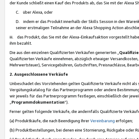
der Kunde schließt einen Kauf des Produkts ab, das Sie mit der Alexa 
C. über Alexa, oder
D. indem er das Produkt innerhalb der Skills Session in den Waren
seiner erstmaligen Teilnahme an der Alexa Shopping Action abschlie
iii. das Produkt, das Sie mit der Alexa-Einkaufsaktion vorgestellt ha
ihm bezahlt.
Die aus den einzelnen Qualifizierten Verkäufen generierten „
Qualifizi
Qualifizierten Verkäufe einnehmen, abzüglich etwaiger Versandkosten
Mehrwertsteuer), Servicegebühren, Gutschriften, Preisnachlässe, Bear
2. Ausgeschlossene Verkäufe
Unbeschadet des Vorstehenden gelten Qualifizierte Verkäufe nicht als
Vergütungskatalog für das Partnerprogramm oder andere Bestimmungen,
wir jeweils für das Partnerprogramm festlegen, einschließlich der jewe
„
Programmdokumentation
“).
Ferner gelten folgende Verkäufe, die andernfalls Qualifizierte Verkä
(a) Produktkäufe, die nach Beendigung Ihrer
Vereinbarung
erfolgen;
(b) Produktbestellungen, bei denen eine Stornierung, Rückgabe oder R