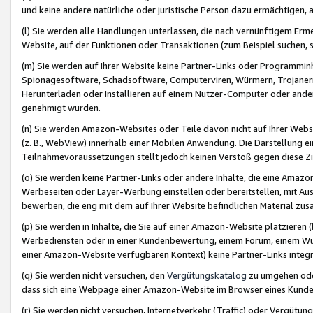
und keine andere natürliche oder juristische Person dazu ermächtigen, a
(l) Sie werden alle Handlungen unterlassen, die nach vernünftigem Erme
Website, auf der Funktionen oder Transaktionen (zum Beispiel suchen, s
(m) Sie werden auf Ihrer Website keine Partner-Links oder Programmin
Spionagesoftware, Schadsoftware, Computerviren, Würmern, Trojaner
Herunterladen oder Installieren auf einem Nutzer-Computer oder ande
genehmigt wurden.
(n) Sie werden Amazon-Websites oder Teile davon nicht auf Ihrer Websi
(z. B., WebView) innerhalb einer Mobilen Anwendung. Die Darstellung ein
Teilnahmevoraussetzungen stellt jedoch keinen Verstoß gegen diese Zif
(o) Sie werden keine Partner-Links oder andere Inhalte, die eine Am
Werbeseiten oder Layer-Werbung einstellen oder bereitstellen, mit Au
bewerben, die eng mit dem auf Ihrer Website befindlichen Material z
(p) Sie werden in Inhalte, die Sie auf einer Amazon-Website platzier
Werbediensten oder in einer Kundenbewertung, einem Forum, einem Wun
einer Amazon-Website verfügbaren Kontext) keine Partner-Links integr
(q) Sie werden nicht versuchen, den
Vergütungskatalog
zu umgehen oder
dass sich eine Webpage einer Amazon-Website im Browser eines Kunden 
(r) Sie werden nicht versuchen, Internetverkehr (Traffic) oder Vergü