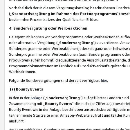
Vorbehaltlich der in diesem Vergütungskatalog beschriebenen Einschr
(„
Standardvergütung im Rahmen des Partnerprogramms
“) besc
bestimmten Prozentsatzes der Qualifizierten Erlöse.
4. Sondervergütung oder Werbeaktionen
Gelegentlich können wir Sonderprogramme oder Werbeaktionen auflegen,
oder alternative Vergütung („
Sondervergütung
”) zu verdienen. Amazo
Sonderprogramme oder Werbeaktionen jederzeit ganz oder teilweise einz
Sonderprogramme oder Werbeaktionen (auch Sonderprogramme oder We
Produktverkäufen kommt) disqualifizierende Ausschlusstatbestände, di
Programmdokumentation im Hinblick auf Produktverkäufe geltende E
Werbeaktionen.
Folgende Sondervergütungen sind derzeit verfügbar:
hier
.
(a) Bounty Events
In den in der
Anlage
(„
Sondervergütung
“) aufgeführten Ländern sind
Zusammenhang mit „
Bounty Events
“ die in dieser Ziffer 4 (a) besch
Bounty Event wie in der Anlage beschrieben anspruchsberechtigt sein mu
teilnehmende Startseite einer Amazon-Website aufruft und (2) der Kun
ausführt.
Amazon zahlt keine Sondervergütung, wenn das zugrundeliegende Boun