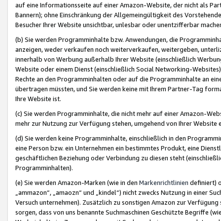
auf eine Informationsseite auf einer Amazon-Website, der nicht als Part
Bannern); ohne Einschränkung der Allgemeingültigkeit des Vorstehende
Besucher Ihrer Website unsichtbar, unlesbar oder unentzifferbar mache
(b) Sie werden Programminhalte bzw. Anwendungen, die Programminhalt
anzeigen, weder verkaufen noch weiterverkaufen, weitergeben, unterli
innerhalb von Werbung außerhalb Ihrer Website (einschließlich Werbun
Website oder einem Dienst (einschließlich Social Networking-Website
Rechte an den Programminhalten oder auf die Programminhalte an eine a
übertragen müssten, und Sie werden keine mit Ihrem Partner-Tag formati
Ihre Website ist.
(c) Sie werden Programminhalte, die nicht mehr auf einer Amazon-Websit
mehr zur Nutzung zur Verfügung stehen, umgehend von Ihrer Website e
(d) Sie werden keine Programminhalte, einschließlich in den Programmin
eine Person bzw. ein Unternehmen ein bestimmtes Produkt, eine Dienstle
geschäftlichen Beziehung oder Verbindung zu diesen steht (einschließli
Programminhalten).
(e) Sie werden Amazon-Marken (wie in den
Markenrichtlinien
definiert) 
„ammazon“, „amaozn“ und „kindel“) nicht zwecks Nutzung in einer Suc
Versuch unternehmen). Zusätzlich zu sonstigen Amazon zur Verfügung 
sorgen, dass von uns benannte Suchmaschinen Geschützte Begriffe (wie 