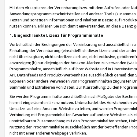
Mit dem Akzeptieren der Vereinbarung bzw. mit dem Aufrufen oder Nutz
Anwendungsprogrammierschnittstellen und anderer Tools (zusammen die
Texten und sonstigen Informationen und Inhalten in Bezug auf Produkte
nutzen können, erklären Sie sich damit einverstanden, an diese Lizenz 
1. Eingeschränkte Lizenz für Programminhalte
Vorbehaltlich der Bedingungen der Vereinbarung und ausschließlich z
Einhaltung der Vereinbarung (einschließlich dieser Lizenz und der ande
nicht übertragbare, nicht unterlizenzierbare, nicht exklusive, gebühren
anzuzeigen; (b) nur diejenigen der Amazon-Marken zu verwenden (wie in 
Programminhalte, ausschließlich auf Ihrer Website und in Übereinstimmu
API, Datenfeeds und Produkt-Werbeinhalte ausschließlich gemäß den Spe
Kopieren oder andere Verwenden von Programminhalten zugunsten Dri
Sammeln und Extrahieren von Daten. Zur Klarstellung: Zu den Program
Sie werden Programminhalte ausschließlich nach Maßgabe der Besti
hiermit eingeräumten Lizenz nutzen. Unbeschadet des Vorstehenden we
Umsätze auf eine Amazon-Website zu leiten, und werden Programminhal
Verbindung mit Programminhalten Besucher auf andere Websites als ein
unmittelbarem Zusammenhang mit den Programminhalten stehen, Links z
Nutzung der Programminhalte ausschließlich mit der betreffenden Pr
nicht mit einer anderen Webpage verlinken.