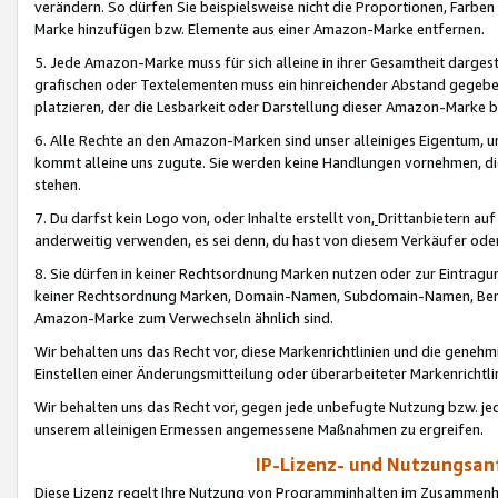
verändern. So dürfen Sie beispielsweise nicht die Proportionen, Farb
Marke hinzufügen bzw. Elemente aus einer Amazon-Marke entfernen.
5. Jede Amazon-Marke muss für sich alleine in ihrer Gesamtheit darge
grafischen oder Textelementen muss ein hinreichender Abstand gegebe
platzieren, der die Lesbarkeit oder Darstellung dieser Amazon-Marke b
6. Alle Rechte an den Amazon-Marken sind unser alleiniges Eigentum, 
kommt alleine uns zugute. Sie werden keine Handlungen vornehmen, 
stehen.
7. Du darfst kein Logo von, oder Inhalte erstellt von,
Drittanbietern au
anderweitig verwenden, es sei denn, du hast von diesem Verkäufer oder
8. Sie dürfen in keiner Rechtsordnung Marken nutzen oder zur Eintragu
keiner Rechtsordnung Marken, Domain-Namen, Subdomain-Namen, Benu
Amazon-Marke zum Verwechseln ähnlich sind.
Wir behalten uns das Recht vor, diese Markenrichtlinien und die gene
Einstellen einer Änderungsmitteilung oder überarbeiteter Markenricht
Wir behalten uns das Recht vor, gegen jede unbefugte Nutzung bzw. jede 
unserem alleinigen Ermessen angemessene Maßnahmen zu ergreifen.
IP-Lizenz- und Nutzungsan
Diese Lizenz regelt Ihre Nutzung von Programminhalten im Zusammen