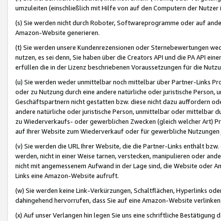
umzuleiten (einschließlich mit Hilfe von auf den Computern der Nutzer i
(s) Sie werden nicht durch Roboter, Softwareprogramme oder auf andere
Amazon-Website generieren.
(t) Sie werden unsere Kundenrezensionen oder Sternebewertungen wed
nutzen, es sei denn, Sie haben über die Creators API und die PA API e
erfüllen die in der Lizenz beschriebenen Voraussetzungen für die Nutzu
(u) Sie werden weder unmittelbar noch mittelbar über Partner-Links P
oder zu Nutzung durch eine andere natürliche oder juristische Person,
Geschäftspartnern nicht gestatten bzw. diese nicht dazu auffordern od
andere natürliche oder juristische Person, unmittelbar oder mittelbar
zu Wiederverkaufs- oder gewerblichen Zwecken (gleich welcher Art) 
auf Ihrer Website zum Wiederverkauf oder für gewerbliche Nutzungen 
(v) Sie werden die URL Ihrer Website, die die Partner-Links enthält b
werden, nicht in einer Weise tarnen, verstecken, manipulieren oder and
nicht mit angemessenem Aufwand in der Lage sind, die Website oder A
Links eine Amazon-Website aufruft.
(w) Sie werden keine Link-Verkürzungen, Schaltflächen, Hyperlinks ode
dahingehend hervorrufen, dass Sie auf eine Amazon-Website verlinken
(x) Auf unser Verlangen hin legen Sie uns eine schriftliche Bestätigung