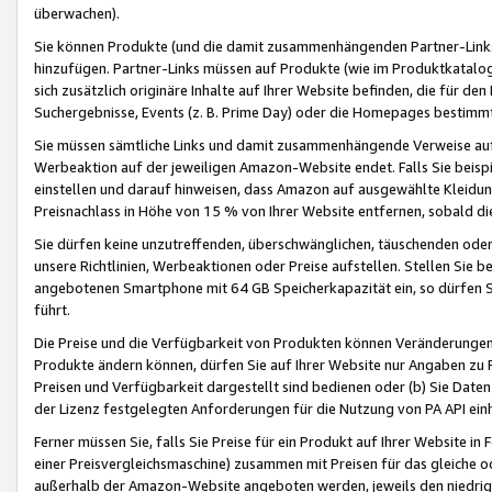
überwachen).
Sie können Produkte (und die damit zusammenhängenden Partner-Links)
hinzufügen. Partner-Links müssen auf Produkte (wie im Produktkatalog de
sich zusätzlich originäre Inhalte auf Ihrer Website befinden, die für 
Suchergebnisse, Events (z. B. Prime Day) oder die Homepages bestimmte
Sie müssen sämtliche Links und damit zusammenhängende Verweise auf z
Werbeaktion auf der jeweiligen Amazon-Website endet. Falls Sie beisp
einstellen und darauf hinweisen, dass Amazon auf ausgewählte Kleidun
Preisnachlass in Höhe von 15 % von Ihrer Website entfernen, sobald di
Sie dürfen keine unzutreffenden, überschwänglichen, täuschenden od
unsere Richtlinien, Werbeaktionen oder Preise aufstellen. Stellen Sie 
angebotenen Smartphone mit 64 GB Speicherkapazität ein, so dürfen S
führt.
Die Preise und die Verfügbarkeit von Produkten können Veränderungen 
Produkte ändern können, dürfen Sie auf Ihrer Website nur Angaben zu P
Preisen und Verfügbarkeit dargestellt sind bedienen oder (b) Sie Daten
der Lizenz festgelegten Anforderungen für die Nutzung von PA API einh
Ferner müssen Sie, falls Sie Preise für ein Produkt auf Ihrer Website in 
einer Preisvergleichsmaschine) zusammen mit Preisen für das gleiche o
außerhalb der Amazon-Website angeboten werden, jeweils den niedrigst