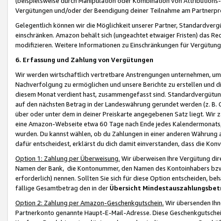
(beispielsweise durch Manipulation oder Kombination von Attributions-
Vergütungen und/oder der Beendigung deiner Teilnahme am Partnerp
Gelegentlich können wir die Möglichkeit unserer Partner, Standardv
einschränken. Amazon behält sich (ungeachtet etwaiger Fristen) das Re
modifizieren. Weitere Informationen zu Einschränkungen für Vergütung
6. Erfassung und Zahlung von Vergütungen
Wir werden wirtschaftlich vertretbare Anstrengungen unternehmen, um 
Nachverfolgung zu ermöglichen und unsere Berichte zu erstellen und di
diesem Monat verdient hast, zusammengefasst sind. Standardvergütung
auf den nächsten Betrag in der Landeswährung gerundet werden (z. B. C
über oder unter dem in deiner Preiskarte angegebenen Satz liegt. Wir
eine Amazon-Webseite etwa 60 Tage nach Ende jedes Kalendermonats, i
wurden. Du kannst wählen, ob du Zahlungen in einer anderen Währung
dafür entscheidest, erklärst du dich damit einverstanden, dass die K
Option 1: Zahlung per Überweisung.
Wir überweisen Ihre Vergütung dir
Namen der Bank, die Kontonummer, den Namen des Kontoinhabers bzw. a
erforderlich) nennen. Sollten Sie sich für diese Option entscheiden, be
fällige Gesamtbetrag den in der
Übersicht Mindestauszahlungsbet
Option 2: Zahlung per Amazon-Geschenkgutschein.
Wir übersenden Ihne
Partnerkonto genannte Haupt-E-Mail-Adresse. Diese Geschenkgutschei