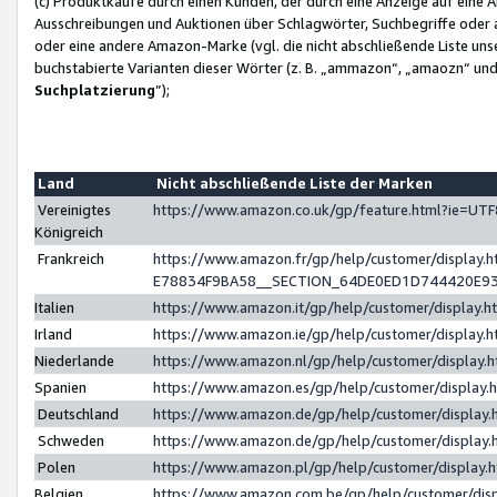
(c) Produktkäufe durch einen Kunden, der durch eine Anzeige auf eine 
Ausschreibungen und Auktionen über Schlagwörter, Suchbegriffe oder 
oder eine andere Amazon-Marke (vgl. die nicht abschließende Liste un
buchstabierte Varianten dieser Wörter (z. B. „ammazon“, „amaozn“ und „
Suchplatzierung
”);
Land
Nicht abschließende Liste der Marken
Vereinigtes
https://www.amazon.co.uk/gp/feature.html?ie=U
Königreich
Frankreich
https://www.amazon.fr/gp/help/customer/displa
E78834F9BA58__SECTION_64DE0ED1D744420E9
Italien
https://www.amazon.it/gp/help/customer/display
Irland
https://www.amazon.ie/gp/help/customer/displa
Niederlande
https://www.amazon.nl/gp/help/customer/display
Spanien
https://www.amazon.es/gp/help/customer/display
Deutschland
https://www.amazon.de/gp/help/customer/displa
Schweden
https://www.amazon.de/gp/help/customer/displa
Polen
https://www.amazon.pl/gp/help/customer/display
Belgien
https://www.amazon.com.be/gp/help/customer/d