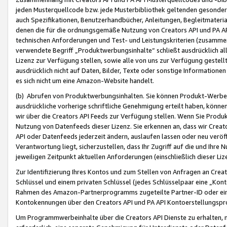
jeden Musterquellcode bzw. jede Musterbibliothek geltenden gesonder
auch Spezifikationen, Benutzerhandbücher, Anleitungen, Begleitmaterial
denen die für die ordnungsgemäße Nutzung von Creators API und PA A
technischen Anforderungen und Test- und Leistungskriterien (zusammen
verwendete Begriff „Produktwerbungsinhalte“ schließt ausdrücklich al
Lizenz zur Verfügung stellen, sowie alle von uns zur Verfügung gestel
ausdrücklich nicht auf Daten, Bilder, Texte oder sonstige Informatione
es sich nicht um eine Amazon-Website handelt.
(b) Abrufen von Produktwerbungsinhalten. Sie können Produkt-Werbein
ausdrückliche vorherige schriftliche Genehmigung erteilt haben, könn
wir über die Creators API Feeds zur Verfügung stellen. Wenn Sie Produk
Nutzung von Datenfeeds dieser Lizenz. Sie erkennen an, dass wir Creat
API oder Datenfeeds jederzeit ändern, auslaufen lassen oder neu veröffe
Verantwortung liegt, sicherzustellen, dass Ihr Zugriff auf die und Ihr
jeweiligen Zeitpunkt aktuellen Anforderungen (einschließlich dieser Liz
Zur Identifizierung Ihres Kontos und zum Stellen von Anfragen an Crea
Schlüssel und einem privaten Schlüssel (jedes Schlüsselpaar eine „Kon
Rahmen des Amazon-Partnerprogramms zugeteilte Partner-ID oder ein
Kontokennungen über den Creators API und PA API Kontoerstellungspro
Um Programmwerbeinhalte über die Creators API Dienste zu erhalten, m