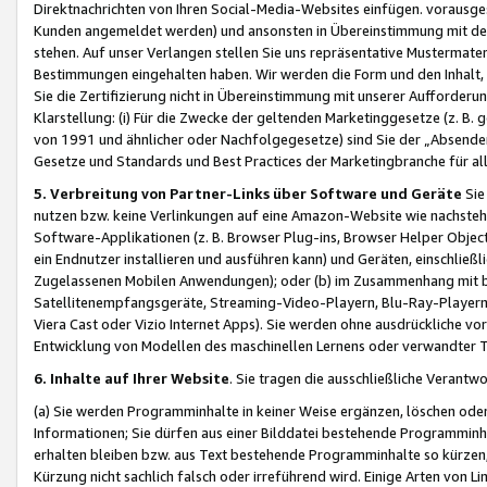
Direktnachrichten von Ihren Social-Media-Websites einfügen. vorausg
Kunden angemeldet werden) und ansonsten in Übereinstimmung mit der
stehen. Auf unser Verlangen stellen Sie uns repräsentative Mustermater
Bestimmungen eingehalten haben. Wir werden die Form und den Inhalt, di
Sie die Zertifizierung nicht in Übereinstimmung mit unserer Aufforderu
Klarstellung: (i) Für die Zwecke der geltenden Marketinggesetze (z. 
von 1991 und ähnlicher oder Nachfolgegesetze) sind Sie der „Absender“ j
Gesetze und Standards und Best Practices der Marketingbranche für 
5. Verbreitung von Partner-Links über Software und Geräte
Sie
nutzen bzw. keine Verlinkungen auf eine Amazon-Website wie nachsteh
Software-Applikationen (z. B. Browser Plug-ins, Browser Helper Objec
ein Endnutzer installieren und ausführen kann) und Geräten, einschlie
Zugelassenen Mobilen Anwendungen); oder (b) im Zusammenhang mit bzw.
Satellitenempfangsgeräte, Streaming-Video-Playern, Blu-Ray-Playern 
Viera Cast oder Vizio Internet Apps). Sie werden ohne ausdrückliche v
Entwicklung von Modellen des maschinellen Lernens oder verwandter 
6. Inhalte auf Ihrer Website
. Sie tragen die ausschließliche Verantwo
(a) Sie werden Programminhalte in keiner Weise ergänzen, löschen oder
Informationen; Sie dürfen aus einer Bilddatei bestehende Programminhal
erhalten bleiben bzw. aus Text bestehende Programminhalte so kürzen, 
Kürzung nicht sachlich falsch oder irreführend wird. Einige Arten von L