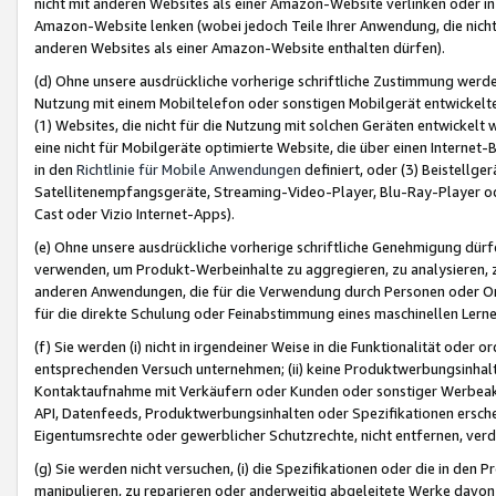
nicht mit anderen Websites als einer Amazon-Website verlinken oder i
Amazon-Website lenken (wobei jedoch Teile Ihrer Anwendung, die nich
anderen Websites als einer Amazon-Website enthalten dürfen).
(d) Ohne unsere ausdrückliche vorherige schriftliche Zustimmung werd
Nutzung mit einem Mobiltelefon oder sonstigen Mobilgerät entwickelt
(1) Websites, die nicht für die Nutzung mit solchen Geräten entwickelt
eine nicht für Mobilgeräte optimierte Website, die über einen Interne
in den
Richtlinie für Mobile Anwendungen
definiert, oder (3) Beistellge
Satellitenempfangsgeräte, Streaming-Video-Player, Blu-Ray-Player ode
Cast oder Vizio Internet-Apps).
(e) Ohne unsere ausdrückliche vorherige schriftliche Genehmigung dürfe
verwenden, um Produkt-Werbeinhalte zu aggregieren, zu analysieren, 
anderen Anwendungen, die für die Verwendung durch Personen oder Or
für die direkte Schulung oder Feinabstimmung eines maschinellen Lern
(f) Sie werden (i) nicht in irgendeiner Weise in die Funktionalität ode
entsprechenden Versuch unternehmen; (ii) keine Produktwerbungsinha
Kontaktaufnahme mit Verkäufern oder Kunden oder sonstiger Werbeaktiv
API, Datenfeeds, Produktwerbungsinhalten oder Spezifikationen erschei
Eigentumsrechte oder gewerblicher Schutzrechte, nicht entfernen, verd
(g) Sie werden nicht versuchen, (i) die Spezifikationen oder die in de
manipulieren, zu reparieren oder anderweitig abgeleitete Werke davon z