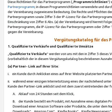
Diese Richtlinien für das Partnerprogramm („
Programmrichtlinien
“)
Partnerprogramm
; in diesen Programmrichtlinien verwendete und durch
der Vereinbarung zugewiesene Bedeutung. Die Rechte und Pflichten de
Partnerprogramm sowie Ziffer 3 der IP-Lizenz für das Partnerprogram
Einschränkung von Ziffer 6 Abs. (a) der Vereinbarung wird hiermit Fol
Partnerprogramm, die IP-Lizenz für das Partnerprogramm oder Ziffer 1
gegen die Vereinbarung.
Vergütungskatalog für das 
1. Qualifizierte Verkäufe und Qualifizierte Umsätze
„
Qualifizierte Verkäufe
“ werden von uns mit den in Ziffer 3 diese
(vorbehaltlich der in diesem Vergütungskatalog beschriebenen Ausnah
(a) Partner- Link auf Ihrer Site
:
i. ein Kunde durch Anklicken eines auf Ihrer Website platzierten Part
ii. während einer einzigen Internetsitzung eines der nachstehend unter (i)
Kunde den Partner-Link anklickt und mit dem zuerst eintretenden der f
A. Ablauf von 24 Stunden seit dem Klick,
B. der Kunde bestellt ein Produkt, mit Ausnahme eines digitalen P
Download einer Amazon Software oder Produkte, die unter dem N
Downloads“, „Amazon Coin“, „Kindle Books“, „Kindle Newspapers“, „