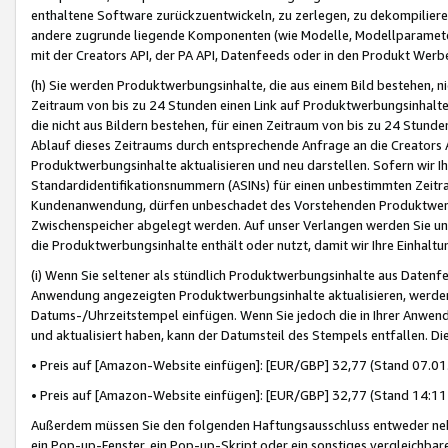
enthaltene Software zurückzuentwickeln, zu zerlegen, zu dekompilier
andere zugrunde liegende Komponenten (wie Modelle, Modellparameter
mit der Creators API, der PA API, Datenfeeds oder in den Produkt Werb
(h) Sie werden Produktwerbungsinhalte, die aus einem Bild bestehen, ni
Zeitraum von bis zu 24 Stunden einen Link auf Produktwerbungsinhalte
die nicht aus Bildern bestehen, für einen Zeitraum von bis zu 24 Stund
Ablauf dieses Zeitraums durch entsprechende Anfrage an die Creators 
Produktwerbungsinhalte aktualisieren und neu darstellen. Sofern wir Ih
Standardidentifikationsnummern (ASINs) für einen unbestimmten Zeitra
Kundenanwendung, dürfen unbeschadet des Vorstehenden Produktwerbu
Zwischenspeicher abgelegt werden. Auf unser Verlangen werden Sie un
die Produktwerbungsinhalte enthält oder nutzt, damit wir Ihre Einhalt
(i) Wenn Sie seltener als stündlich Produktwerbungsinhalte aus Datenfe
Anwendung angezeigten Produktwerbungsinhalte aktualisieren, werden 
Datums-/Uhrzeitstempel einfügen. Wenn Sie jedoch die in Ihrer Anwe
und aktualisiert haben, kann der Datumsteil des Stempels entfallen. Dies
• Preis auf [Amazon-Website einfügen]: [EUR/GBP] 32,77 (Stand 07.01.
• Preis auf [Amazon-Website einfügen]: [EUR/GBP] 32,77 (Stand 14:11 
Außerdem müssen Sie den folgenden Haftungsausschluss entweder neb
ein Pop-up-Fenster, ein Pop-up-Skript oder ein sonstiges vergleichba