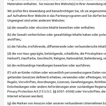
Materialien enthalten. Sie müssen Ihre Website(s) in Ihrer Anwendung ide
Wir prüfen Ihre Anwendung und benachrichtigen Sie, ob sie angenommen
auf Aufnahme Ihrer Website in das Partnerprogramm und Sie dürfen kei
Ungeeignet sind unter anderem Websites:
(a) die sexuelle oder obszöne Inhalte bewerben oder enthalten;
(b) die Gewalt verherrlichen oder gewalttätige Inhalte haben oder pot
anstiften,;
(c) die falsche, irreführende, diffamierende oder verleumderische Inha
(d) die von Hass geprägte, belästigende, schädliche, die Privatsphäre v
Herkunft, Hautfarbe, Geschlecht, Religion, Nationalität, Behinderung, 
(e) die rechtswidrige Handlungen bewerben oder ausführen;
(f) sich an Kinder richten oder wissentlich personenbezogene Daten vo
geltenden Gesetzen definiert) erheben, verwenden oder offenlegen, Vo
Regeln, Vorschriften, Anordnungen, Lizenzen, Genehmigungen, Richtlini
Entscheidungen oder andere Anforderungen einer zuständigen Regierung
Privacy Protection Act (15 U.S.C. §§ 6501-6506) oder Vorschriften, di
Internet erlassen wurden);
(g) die Marken von Amazon oder unseren verbundenen Unternehmen b