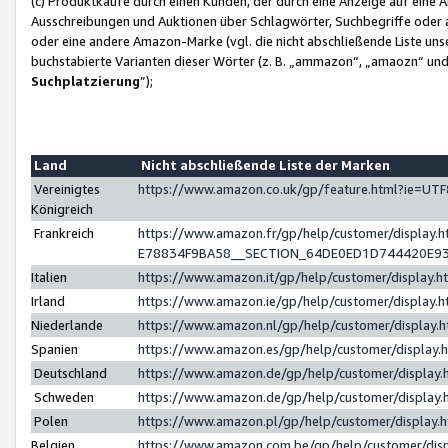
(c) Produktkäufe durch einen Kunden, der durch eine Anzeige auf eine 
Ausschreibungen und Auktionen über Schlagwörter, Suchbegriffe oder 
oder eine andere Amazon-Marke (vgl. die nicht abschließende Liste un
buchstabierte Varianten dieser Wörter (z. B. „ammazon“, „amaozn“ und „
Suchplatzierung
”);
Land
Nicht abschließende Liste der Marken
Vereinigtes
https://www.amazon.co.uk/gp/feature.html?ie=U
Königreich
Frankreich
https://www.amazon.fr/gp/help/customer/displa
E78834F9BA58__SECTION_64DE0ED1D744420E9
Italien
https://www.amazon.it/gp/help/customer/display
Irland
https://www.amazon.ie/gp/help/customer/displa
Niederlande
https://www.amazon.nl/gp/help/customer/display
Spanien
https://www.amazon.es/gp/help/customer/display
Deutschland
https://www.amazon.de/gp/help/customer/displa
Schweden
https://www.amazon.de/gp/help/customer/displa
Polen
https://www.amazon.pl/gp/help/customer/display
Belgien
https://www.amazon.com.be/gp/help/customer/d