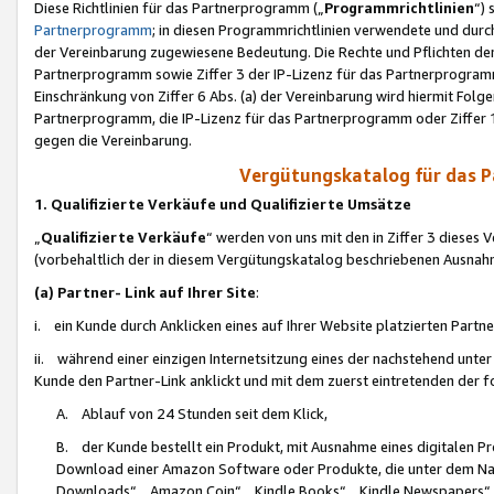
Diese Richtlinien für das Partnerprogramm („
Programmrichtlinien
“)
Partnerprogramm
; in diesen Programmrichtlinien verwendete und durch
der Vereinbarung zugewiesene Bedeutung. Die Rechte und Pflichten de
Partnerprogramm sowie Ziffer 3 der IP-Lizenz für das Partnerprogram
Einschränkung von Ziffer 6 Abs. (a) der Vereinbarung wird hiermit Fol
Partnerprogramm, die IP-Lizenz für das Partnerprogramm oder Ziffer 1
gegen die Vereinbarung.
Vergütungskatalog für das 
1. Qualifizierte Verkäufe und Qualifizierte Umsätze
„
Qualifizierte Verkäufe
“ werden von uns mit den in Ziffer 3 diese
(vorbehaltlich der in diesem Vergütungskatalog beschriebenen Ausnah
(a) Partner- Link auf Ihrer Site
:
i. ein Kunde durch Anklicken eines auf Ihrer Website platzierten Part
ii. während einer einzigen Internetsitzung eines der nachstehend unter (i)
Kunde den Partner-Link anklickt und mit dem zuerst eintretenden der f
A. Ablauf von 24 Stunden seit dem Klick,
B. der Kunde bestellt ein Produkt, mit Ausnahme eines digitalen P
Download einer Amazon Software oder Produkte, die unter dem N
Downloads“, „Amazon Coin“, „Kindle Books“, „Kindle Newspapers“, „