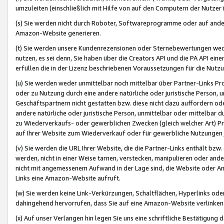
umzuleiten (einschließlich mit Hilfe von auf den Computern der Nutzer i
(s) Sie werden nicht durch Roboter, Softwareprogramme oder auf andere
Amazon-Website generieren.
(t) Sie werden unsere Kundenrezensionen oder Sternebewertungen wed
nutzen, es sei denn, Sie haben über die Creators API und die PA API e
erfüllen die in der Lizenz beschriebenen Voraussetzungen für die Nutzu
(u) Sie werden weder unmittelbar noch mittelbar über Partner-Links P
oder zu Nutzung durch eine andere natürliche oder juristische Person,
Geschäftspartnern nicht gestatten bzw. diese nicht dazu auffordern od
andere natürliche oder juristische Person, unmittelbar oder mittelbar
zu Wiederverkaufs- oder gewerblichen Zwecken (gleich welcher Art) 
auf Ihrer Website zum Wiederverkauf oder für gewerbliche Nutzungen 
(v) Sie werden die URL Ihrer Website, die die Partner-Links enthält b
werden, nicht in einer Weise tarnen, verstecken, manipulieren oder and
nicht mit angemessenem Aufwand in der Lage sind, die Website oder A
Links eine Amazon-Website aufruft.
(w) Sie werden keine Link-Verkürzungen, Schaltflächen, Hyperlinks ode
dahingehend hervorrufen, dass Sie auf eine Amazon-Website verlinken
(x) Auf unser Verlangen hin legen Sie uns eine schriftliche Bestätigung