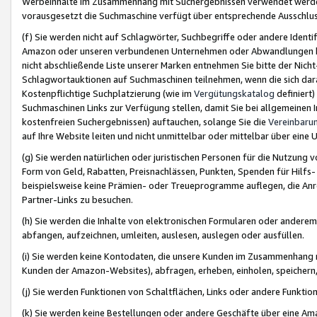
Werbeinhalte im Zusammenhang mit Suchergebnissen verwendet werden,
vorausgesetzt die Suchmaschine verfügt über entsprechende Ausschlu
(f) Sie werden nicht auf Schlagwörter, Suchbegriffe oder andere Ident
Amazon oder unseren verbundenen Unternehmen oder Abwandlungen bzw
nicht abschließende Liste unserer Marken entnehmen Sie bitte der Nich
Schlagwortauktionen auf Suchmaschinen teilnehmen, wenn die sich da
Kostenpflichtige Suchplatzierung (wie im
Vergütungskatalog
definiert
Suchmaschinen Links zur Verfügung stellen, damit Sie bei allgemeinen I
kostenfreien Suchergebnissen) auftauchen, solange Sie die
Vereinbaru
auf Ihre Website leiten und nicht unmittelbar oder mittelbar über eine
(g) Sie werden natürlichen oder juristischen Personen für die Nutzung 
Form von Geld, Rabatten, Preisnachlässen, Punkten, Spenden für Hilfs
beispielsweise keine Prämien- oder Treueprogramme auflegen, die Anrei
Partner-Links zu besuchen.
(h) Sie werden die Inhalte von elektronischen Formularen oder anderem M
abfangen, aufzeichnen, umleiten, auslesen, auslegen oder ausfüllen.
(i) Sie werden keine Kontodaten, die unsere Kunden im Zusammenhang 
Kunden der Amazon-Websites), abfragen, erheben, einholen, speichern,
(j) Sie werden Funktionen von Schaltflächen, Links oder andere Funkti
(k) Sie werden keine Bestellungen oder andere Geschäfte über eine Ama