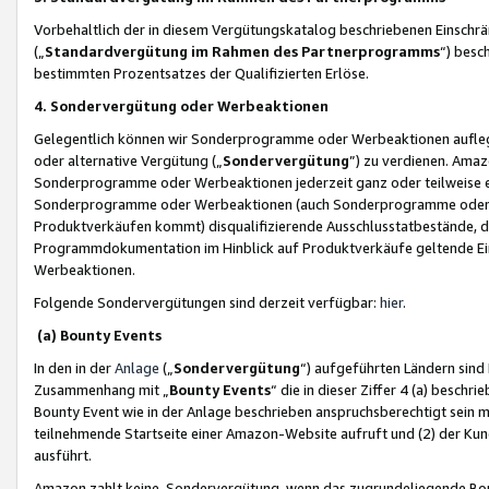
Vorbehaltlich der in diesem Vergütungskatalog beschriebenen Einschr
(„
Standardvergütung im Rahmen des Partnerprogramms
“) besc
bestimmten Prozentsatzes der Qualifizierten Erlöse.
4. Sondervergütung oder Werbeaktionen
Gelegentlich können wir Sonderprogramme oder Werbeaktionen auflegen,
oder alternative Vergütung („
Sondervergütung
”) zu verdienen. Amazo
Sonderprogramme oder Werbeaktionen jederzeit ganz oder teilweise einz
Sonderprogramme oder Werbeaktionen (auch Sonderprogramme oder We
Produktverkäufen kommt) disqualifizierende Ausschlusstatbestände, di
Programmdokumentation im Hinblick auf Produktverkäufe geltende E
Werbeaktionen.
Folgende Sondervergütungen sind derzeit verfügbar:
hier
.
(a) Bounty Events
In den in der
Anlage
(„
Sondervergütung
“) aufgeführten Ländern sind
Zusammenhang mit „
Bounty Events
“ die in dieser Ziffer 4 (a) besch
Bounty Event wie in der Anlage beschrieben anspruchsberechtigt sein mu
teilnehmende Startseite einer Amazon-Website aufruft und (2) der Kun
ausführt.
Amazon zahlt keine Sondervergütung, wenn das zugrundeliegende Boun