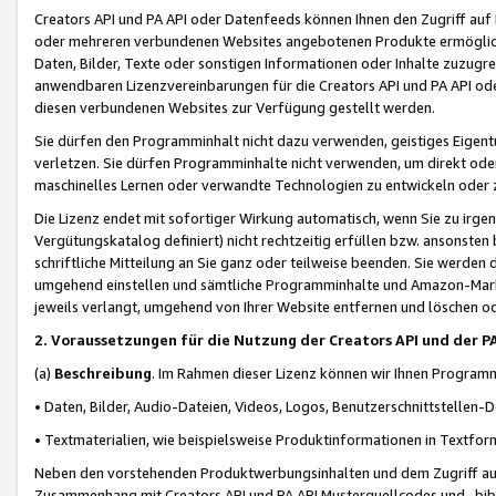
Creators API und PA API oder Datenfeeds können Ihnen den Zugriff auf D
oder mehreren verbundenen Websites angebotenen Produkte ermögliche
Daten, Bilder, Texte oder sonstigen Informationen oder Inhalte zuzugre
anwendbaren Lizenzvereinbarungen für die Creators API und PA API od
diesen verbundenen Websites zur Verfügung gestellt werden.
Sie dürfen den Programminhalt nicht dazu verwenden, geistiges Eigent
verletzen. Sie dürfen Programminhalte nicht verwenden, um direkt ode
maschinelles Lernen oder verwandte Technologien zu entwickeln oder zu
Die Lizenz endet mit sofortiger Wirkung automatisch, wenn Sie zu irg
Vergütungskatalog definiert) nicht rechtzeitig erfüllen bzw. ansonsten
schriftliche Mitteilung an Sie ganz oder teilweise beenden. Sie werden
umgehend einstellen und sämtliche Programminhalte und Amazon-Marke
jeweils verlangt, umgehend von Ihrer Website entfernen und löschen od
2. Voraussetzungen für die Nutzung der Creators API und der P
(a)
Beschreibung
. Im Rahmen dieser Lizenz können wir Ihnen Programmi
• Daten, Bilder, Audio-Dateien, Videos, Logos, Benutzerschnittstellen-
• Textmaterialien, wie beispielsweise Produktinformationen in Textfor
Neben den vorstehenden Produktwerbungsinhalten und dem Zugriff auf 
Zusammenhang mit Creators API und PA API Musterquellcodes und -bibli