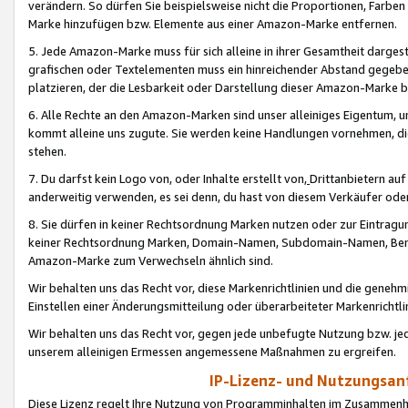
verändern. So dürfen Sie beispielsweise nicht die Proportionen, Farb
Marke hinzufügen bzw. Elemente aus einer Amazon-Marke entfernen.
5. Jede Amazon-Marke muss für sich alleine in ihrer Gesamtheit darge
grafischen oder Textelementen muss ein hinreichender Abstand gegebe
platzieren, der die Lesbarkeit oder Darstellung dieser Amazon-Marke b
6. Alle Rechte an den Amazon-Marken sind unser alleiniges Eigentum, 
kommt alleine uns zugute. Sie werden keine Handlungen vornehmen, 
stehen.
7. Du darfst kein Logo von, oder Inhalte erstellt von,
Drittanbietern au
anderweitig verwenden, es sei denn, du hast von diesem Verkäufer oder
8. Sie dürfen in keiner Rechtsordnung Marken nutzen oder zur Eintragu
keiner Rechtsordnung Marken, Domain-Namen, Subdomain-Namen, Benu
Amazon-Marke zum Verwechseln ähnlich sind.
Wir behalten uns das Recht vor, diese Markenrichtlinien und die gene
Einstellen einer Änderungsmitteilung oder überarbeiteter Markenricht
Wir behalten uns das Recht vor, gegen jede unbefugte Nutzung bzw. jede 
unserem alleinigen Ermessen angemessene Maßnahmen zu ergreifen.
IP-Lizenz- und Nutzungsan
Diese Lizenz regelt Ihre Nutzung von Programminhalten im Zusammen