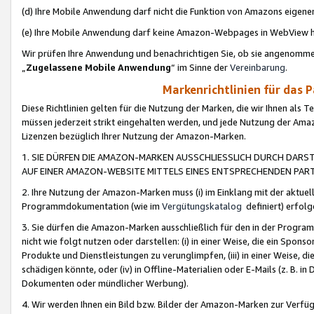
(d) Ihre Mobile Anwendung darf nicht die Funktion von Amazons eige
(e) Ihre Mobile Anwendung darf keine Amazon-Webpages in WebView 
Wir prüfen Ihre Anwendung und benachrichtigen Sie, ob sie angenomm
„
Zugelassene Mobile Anwendung
“ im Sinne der
Vereinbarung
.
Markenrichtlinien für das 
Diese Richtlinien gelten für die Nutzung der Marken, die wir Ihnen als 
müssen jederzeit strikt eingehalten werden, und jede Nutzung der Ama
Lizenzen bezüglich Ihrer Nutzung der Amazon-Marken.
1. SIE DÜRFEN DIE AMAZON-MARKEN AUSSCHLIESSLICH DURCH DARS
AUF EINER AMAZON-WEBSITE MITTELS EINES ENTSPRECHENDEN PART
2. Ihre Nutzung der Amazon-Marken muss (i) im Einklang mit der aktuells
Programmdokumentation (wie im
Vergütungskatalog
definiert) erfolg
3. Sie dürfen die Amazon-Marken ausschließlich für den in der Progr
nicht wie folgt nutzen oder darstellen: (i) in einer Weise, die ein Spo
Produkte und Dienstleistungen zu verunglimpfen, (iii) in einer Weise
schädigen könnte, oder (iv) in Offline-Materialien oder E-Mails (z. B.
Dokumenten oder mündlicher Werbung).
4. Wir werden Ihnen ein Bild bzw. Bilder der Amazon-Marken zur Verfüg