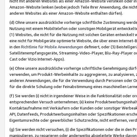
nicht mit anderen Websites als einer Amazon-Website verlinken oder i
Amazon-Website lenken (wobei jedoch Teile Ihrer Anwendung, die nich
anderen Websites als einer Amazon-Website enthalten dürfen).
(d) Ohne unsere ausdrückliche vorherige schriftliche Zustimmung werd
Nutzung mit einem Mobiltelefon oder sonstigen Mobilgerät entwickelt
(1) Websites, die nicht für die Nutzung mit solchen Geräten entwickelt
eine nicht für Mobilgeräte optimierte Website, die über einen Interne
in den
Richtlinie für Mobile Anwendungen
definiert, oder (3) Beistellge
Satellitenempfangsgeräte, Streaming-Video-Player, Blu-Ray-Player ode
Cast oder Vizio Internet-Apps).
(e) Ohne unsere ausdrückliche vorherige schriftliche Genehmigung dürfe
verwenden, um Produkt-Werbeinhalte zu aggregieren, zu analysieren, 
anderen Anwendungen, die für die Verwendung durch Personen oder Or
für die direkte Schulung oder Feinabstimmung eines maschinellen Lern
(f) Sie werden (i) nicht in irgendeiner Weise in die Funktionalität ode
entsprechenden Versuch unternehmen; (ii) keine Produktwerbungsinha
Kontaktaufnahme mit Verkäufern oder Kunden oder sonstiger Werbeaktiv
API, Datenfeeds, Produktwerbungsinhalten oder Spezifikationen erschei
Eigentumsrechte oder gewerblicher Schutzrechte, nicht entfernen, verd
(g) Sie werden nicht versuchen, (i) die Spezifikationen oder die in de
manipulieren, zu reparieren oder anderweitig abgeleitete Werke davon z