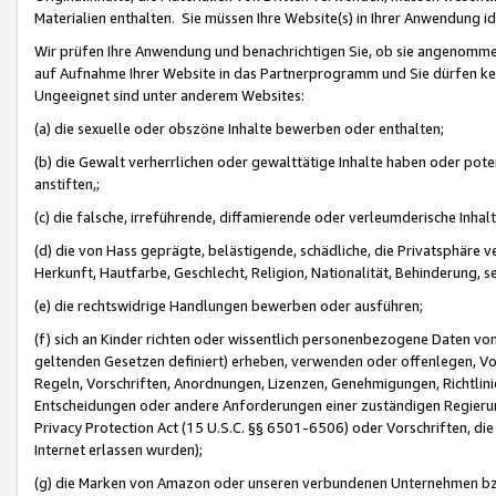
Materialien enthalten. Sie müssen Ihre Website(s) in Ihrer Anwendung ide
Wir prüfen Ihre Anwendung und benachrichtigen Sie, ob sie angenommen
auf Aufnahme Ihrer Website in das Partnerprogramm und Sie dürfen kei
Ungeeignet sind unter anderem Websites:
(a) die sexuelle oder obszöne Inhalte bewerben oder enthalten;
(b) die Gewalt verherrlichen oder gewalttätige Inhalte haben oder pot
anstiften,;
(c) die falsche, irreführende, diffamierende oder verleumderische Inha
(d) die von Hass geprägte, belästigende, schädliche, die Privatsphäre v
Herkunft, Hautfarbe, Geschlecht, Religion, Nationalität, Behinderung, 
(e) die rechtswidrige Handlungen bewerben oder ausführen;
(f) sich an Kinder richten oder wissentlich personenbezogene Daten vo
geltenden Gesetzen definiert) erheben, verwenden oder offenlegen, Vo
Regeln, Vorschriften, Anordnungen, Lizenzen, Genehmigungen, Richtlini
Entscheidungen oder andere Anforderungen einer zuständigen Regierung
Privacy Protection Act (15 U.S.C. §§ 6501-6506) oder Vorschriften, di
Internet erlassen wurden);
(g) die Marken von Amazon oder unseren verbundenen Unternehmen b