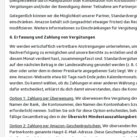
(beispielsweise durch Manipulation oder Kombination von Attributions-
Vergütungen und/oder der Beendigung deiner Teilnahme am Partnerp
Gelegentlich können wir die Möglichkeit unserer Partner, Standardv
einschränken. Amazon behält sich (ungeachtet etwaiger Fristen) das Re
modifizieren. Weitere Informationen zu Einschränkungen für Vergütung
6. Erfassung und Zahlung von Vergütungen
Wir werden wirtschaftlich vertretbare Anstrengungen unternehmen, um 
Nachverfolgung zu ermöglichen und unsere Berichte zu erstellen und di
diesem Monat verdient hast, zusammengefasst sind. Standardvergütung
auf den nächsten Betrag in der Landeswährung gerundet werden (z. B. C
über oder unter dem in deiner Preiskarte angegebenen Satz liegt. Wir
eine Amazon-Webseite etwa 60 Tage nach Ende jedes Kalendermonats, i
wurden. Du kannst wählen, ob du Zahlungen in einer anderen Währung
dafür entscheidest, erklärst du dich damit einverstanden, dass die K
Option 1: Zahlung per Überweisung.
Wir überweisen Ihre Vergütung dir
Namen der Bank, die Kontonummer, den Namen des Kontoinhabers bzw. a
erforderlich) nennen. Sollten Sie sich für diese Option entscheiden, be
fällige Gesamtbetrag den in der
Übersicht Mindestauszahlungsbet
Option 2: Zahlung per Amazon-Geschenkgutschein.
Wir übersenden Ihne
Partnerkonto genannte Haupt-E-Mail-Adresse. Diese Geschenkgutschei