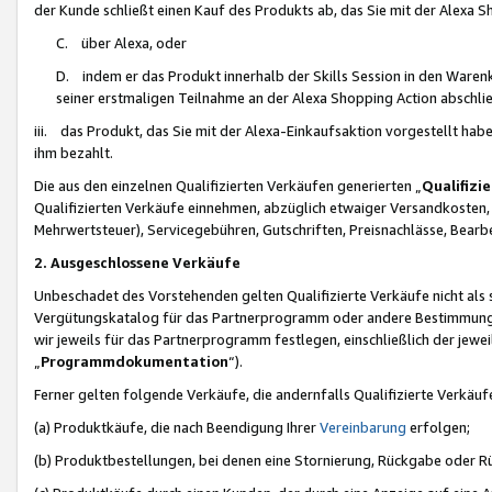
der Kunde schließt einen Kauf des Produkts ab, das Sie mit der Alexa 
C. über Alexa, oder
D. indem er das Produkt innerhalb der Skills Session in den Waren
seiner erstmaligen Teilnahme an der Alexa Shopping Action abschlie
iii. das Produkt, das Sie mit der Alexa-Einkaufsaktion vorgestellt ha
ihm bezahlt.
Die aus den einzelnen Qualifizierten Verkäufen generierten „
Qualifizi
Qualifizierten Verkäufe einnehmen, abzüglich etwaiger Versandkosten
Mehrwertsteuer), Servicegebühren, Gutschriften, Preisnachlässe, Bear
2. Ausgeschlossene Verkäufe
Unbeschadet des Vorstehenden gelten Qualifizierte Verkäufe nicht als
Vergütungskatalog für das Partnerprogramm oder andere Bestimmungen,
wir jeweils für das Partnerprogramm festlegen, einschließlich der jewe
„
Programmdokumentation
“).
Ferner gelten folgende Verkäufe, die andernfalls Qualifizierte Verkä
(a) Produktkäufe, die nach Beendigung Ihrer
Vereinbarung
erfolgen;
(b) Produktbestellungen, bei denen eine Stornierung, Rückgabe oder R