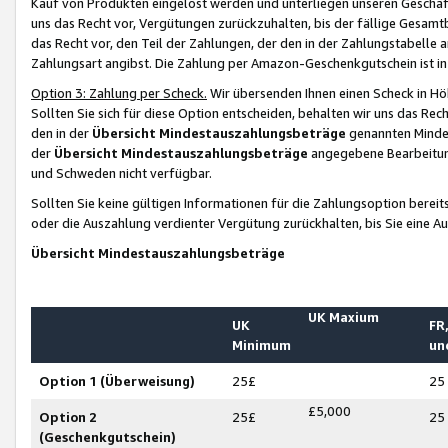
Kauf von Produkten eingelöst werden und unterliegen unseren Geschäf
uns das Recht vor, Vergütungen zurückzuhalten, bis der fällige Gesamt
das Recht vor, den Teil der Zahlungen, der den in der Zahlungstabelle 
Zahlungsart angibst. Die Zahlung per Amazon-Geschenkgutschein ist in
Option 3: Zahlung per Scheck.
Wir übersenden Ihnen einen Scheck in Höh
Sollten Sie sich für diese Option entscheiden, behalten wir uns das Rec
den in der
Übersicht Mindestauszahlungsbeträge
genannten Mindest
der
Übersicht Mindestauszahlungsbeträge
angegebene Bearbeitung
und Schweden nicht verfügbar.
Sollten Sie keine gültigen Informationen für die Zahlungsoption bereit
oder die Auszahlung verdienter Vergütung zurückhalten, bis Sie eine A
Übersicht Mindestauszahlungsbeträge
UK Maxium
UK
FR,
Minimum
un
Option 1 (Überweisung)
25£
25
£5,000
Option 2
25£
25
(Geschenkgutschein)