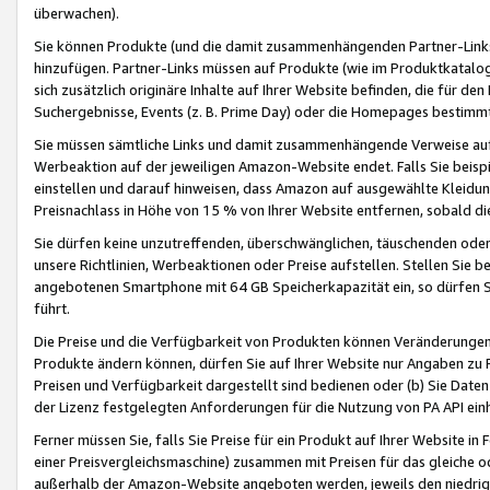
überwachen).
Sie können Produkte (und die damit zusammenhängenden Partner-Links)
hinzufügen. Partner-Links müssen auf Produkte (wie im Produktkatalog de
sich zusätzlich originäre Inhalte auf Ihrer Website befinden, die für 
Suchergebnisse, Events (z. B. Prime Day) oder die Homepages bestimmte
Sie müssen sämtliche Links und damit zusammenhängende Verweise auf z
Werbeaktion auf der jeweiligen Amazon-Website endet. Falls Sie beisp
einstellen und darauf hinweisen, dass Amazon auf ausgewählte Kleidun
Preisnachlass in Höhe von 15 % von Ihrer Website entfernen, sobald di
Sie dürfen keine unzutreffenden, überschwänglichen, täuschenden od
unsere Richtlinien, Werbeaktionen oder Preise aufstellen. Stellen Sie 
angebotenen Smartphone mit 64 GB Speicherkapazität ein, so dürfen S
führt.
Die Preise und die Verfügbarkeit von Produkten können Veränderungen 
Produkte ändern können, dürfen Sie auf Ihrer Website nur Angaben zu P
Preisen und Verfügbarkeit dargestellt sind bedienen oder (b) Sie Daten
der Lizenz festgelegten Anforderungen für die Nutzung von PA API einh
Ferner müssen Sie, falls Sie Preise für ein Produkt auf Ihrer Website in 
einer Preisvergleichsmaschine) zusammen mit Preisen für das gleiche o
außerhalb der Amazon-Website angeboten werden, jeweils den niedrigst