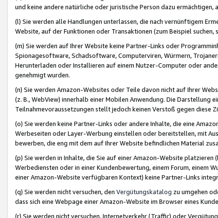
und keine andere natürliche oder juristische Person dazu ermächtigen, a
(l) Sie werden alle Handlungen unterlassen, die nach vernünftigem Erme
Website, auf der Funktionen oder Transaktionen (zum Beispiel suchen, s
(m) Sie werden auf Ihrer Website keine Partner-Links oder Programmin
Spionagesoftware, Schadsoftware, Computerviren, Würmern, Trojaner
Herunterladen oder Installieren auf einem Nutzer-Computer oder ande
genehmigt wurden.
(n) Sie werden Amazon-Websites oder Teile davon nicht auf Ihrer Websi
(z. B., WebView) innerhalb einer Mobilen Anwendung. Die Darstellung ein
Teilnahmevoraussetzungen stellt jedoch keinen Verstoß gegen diese Zif
(o) Sie werden keine Partner-Links oder andere Inhalte, die eine Am
Werbeseiten oder Layer-Werbung einstellen oder bereitstellen, mit Au
bewerben, die eng mit dem auf Ihrer Website befindlichen Material z
(p) Sie werden in Inhalte, die Sie auf einer Amazon-Website platzier
Werbediensten oder in einer Kundenbewertung, einem Forum, einem Wun
einer Amazon-Website verfügbaren Kontext) keine Partner-Links integr
(q) Sie werden nicht versuchen, den
Vergütungskatalog
zu umgehen oder
dass sich eine Webpage einer Amazon-Website im Browser eines Kunden 
(r) Sie werden nicht versuchen, Internetverkehr (Traffic) oder Vergü