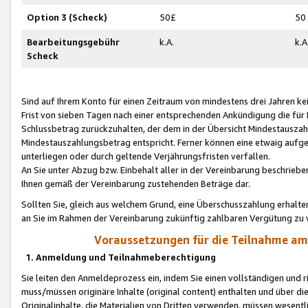
Option 3 (Scheck)
50£
50
Bearbeitungsgebühr
k.A.
k.A
Scheck
Sind auf Ihrem Konto für einen Zeitraum von mindestens drei Jahren kein
Frist von sieben Tagen nach einer entsprechenden Ankündigung die für
Schlussbetrag zurückzuhalten, der dem in der Übersicht Mindestausz
Mindestauszahlungsbetrag entspricht. Ferner können eine etwaig aufg
unterliegen oder durch geltende Verjährungsfristen verfallen.
An Sie unter Abzug bzw. Einbehalt aller in der Vereinbarung beschrieb
Ihnen gemäß der Vereinbarung zustehenden Beträge dar.
Sollten Sie, gleich aus welchem Grund, eine Überschusszahlung erhalte
an Sie im Rahmen der Vereinbarung zukünftig zahlbaren Vergütung zu 
Voraussetzungen für die Teilnahme a
1. Anmeldung und Teilnahmeberechtigung
Sie leiten den Anmeldeprozess ein, indem Sie einen vollständigen und 
muss/müssen originäre Inhalte (original content) enthalten und über d
Originalinhalte, die Materialien von Dritten verwenden, müssen wese