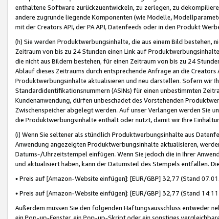
enthaltene Software zurückzuentwickeln, zu zerlegen, zu dekompilier
andere zugrunde liegende Komponenten (wie Modelle, Modellparameter
mit der Creators API, der PA API, Datenfeeds oder in den Produkt Werb
(h) Sie werden Produktwerbungsinhalte, die aus einem Bild bestehen, ni
Zeitraum von bis zu 24 Stunden einen Link auf Produktwerbungsinhalte
die nicht aus Bildern bestehen, für einen Zeitraum von bis zu 24 Stund
Ablauf dieses Zeitraums durch entsprechende Anfrage an die Creators 
Produktwerbungsinhalte aktualisieren und neu darstellen. Sofern wir Ih
Standardidentifikationsnummern (ASINs) für einen unbestimmten Zeitra
Kundenanwendung, dürfen unbeschadet des Vorstehenden Produktwerbu
Zwischenspeicher abgelegt werden. Auf unser Verlangen werden Sie un
die Produktwerbungsinhalte enthält oder nutzt, damit wir Ihre Einhalt
(i) Wenn Sie seltener als stündlich Produktwerbungsinhalte aus Datenfe
Anwendung angezeigten Produktwerbungsinhalte aktualisieren, werden 
Datums-/Uhrzeitstempel einfügen. Wenn Sie jedoch die in Ihrer Anwe
und aktualisiert haben, kann der Datumsteil des Stempels entfallen. Dies
• Preis auf [Amazon-Website einfügen]: [EUR/GBP] 32,77 (Stand 07.01.
• Preis auf [Amazon-Website einfügen]: [EUR/GBP] 32,77 (Stand 14:11 
Außerdem müssen Sie den folgenden Haftungsausschluss entweder neb
ein Pop-up-Fenster, ein Pop-up-Skript oder ein sonstiges vergleichba