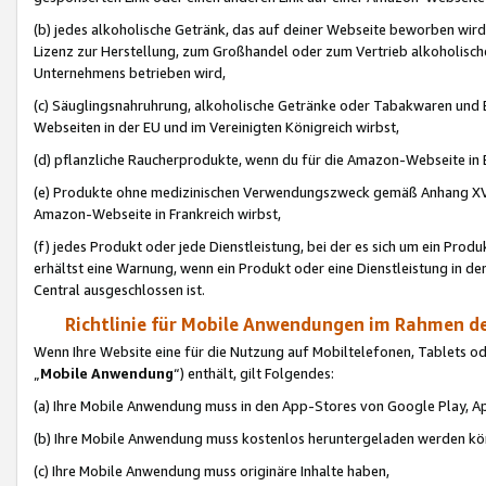
(b) jedes alkoholische Getränk, das auf deiner Webseite beworben wird
Lizenz zur Herstellung, zum Großhandel oder zum Vertrieb alkoholisch
Unternehmens betrieben wird,
(c) Säuglingsnahruhrung, alkoholische Getränke oder Tabakwaren und E
Webseiten in der EU und im Vereinigten Königreich wirbst,
(d) pflanzliche Raucherprodukte, wenn du für die Amazon-Webseite in B
(e) Produkte ohne medizinischen Verwendungszweck gemäß Anhang XVI 
Amazon-Webseite in Frankreich wirbst,
(f) jedes Produkt oder jede Dienstleistung, bei der es sich um ein Prod
erhältst eine Warnung, wenn ein Produkt oder eine Dienstleistung in de
Central ausgeschlossen ist.
Richtlinie für Mobile Anwendungen im Rahmen de
Wenn Ihre Website eine für die Nutzung auf Mobiltelefonen, Tablets 
„
Mobile Anwendung
“) enthält, gilt Folgendes:
(a) Ihre Mobile Anwendung muss in den App-Stores von Google Play, A
(b) Ihre Mobile Anwendung muss kostenlos heruntergeladen werden könn
(c) Ihre Mobile Anwendung muss originäre Inhalte haben,