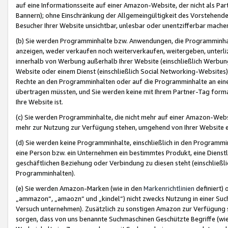
auf eine Informationsseite auf einer Amazon-Website, der nicht als Part
Bannern); ohne Einschränkung der Allgemeingültigkeit des Vorstehende
Besucher Ihrer Website unsichtbar, unlesbar oder unentzifferbar mache
(b) Sie werden Programminhalte bzw. Anwendungen, die Programminhalt
anzeigen, weder verkaufen noch weiterverkaufen, weitergeben, unterli
innerhalb von Werbung außerhalb Ihrer Website (einschließlich Werbun
Website oder einem Dienst (einschließlich Social Networking-Website
Rechte an den Programminhalten oder auf die Programminhalte an eine a
übertragen müssten, und Sie werden keine mit Ihrem Partner-Tag formati
Ihre Website ist.
(c) Sie werden Programminhalte, die nicht mehr auf einer Amazon-Websit
mehr zur Nutzung zur Verfügung stehen, umgehend von Ihrer Website e
(d) Sie werden keine Programminhalte, einschließlich in den Programmin
eine Person bzw. ein Unternehmen ein bestimmtes Produkt, eine Dienstle
geschäftlichen Beziehung oder Verbindung zu diesen steht (einschließli
Programminhalten).
(e) Sie werden Amazon-Marken (wie in den
Markenrichtlinien
definiert) 
„ammazon“, „amaozn“ und „kindel“) nicht zwecks Nutzung in einer Suc
Versuch unternehmen). Zusätzlich zu sonstigen Amazon zur Verfügung 
sorgen, dass von uns benannte Suchmaschinen Geschützte Begriffe (wie 