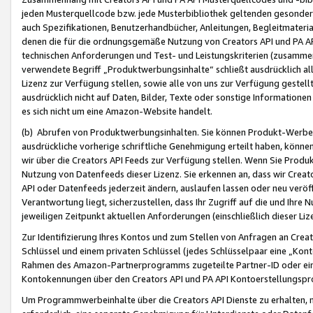
jeden Musterquellcode bzw. jede Musterbibliothek geltenden gesonder
auch Spezifikationen, Benutzerhandbücher, Anleitungen, Begleitmaterial
denen die für die ordnungsgemäße Nutzung von Creators API und PA A
technischen Anforderungen und Test- und Leistungskriterien (zusammen
verwendete Begriff „Produktwerbungsinhalte“ schließt ausdrücklich al
Lizenz zur Verfügung stellen, sowie alle von uns zur Verfügung gestel
ausdrücklich nicht auf Daten, Bilder, Texte oder sonstige Informatione
es sich nicht um eine Amazon-Website handelt.
(b) Abrufen von Produktwerbungsinhalten. Sie können Produkt-Werbein
ausdrückliche vorherige schriftliche Genehmigung erteilt haben, könn
wir über die Creators API Feeds zur Verfügung stellen. Wenn Sie Produk
Nutzung von Datenfeeds dieser Lizenz. Sie erkennen an, dass wir Creat
API oder Datenfeeds jederzeit ändern, auslaufen lassen oder neu veröffe
Verantwortung liegt, sicherzustellen, dass Ihr Zugriff auf die und Ihr
jeweiligen Zeitpunkt aktuellen Anforderungen (einschließlich dieser Liz
Zur Identifizierung Ihres Kontos und zum Stellen von Anfragen an Crea
Schlüssel und einem privaten Schlüssel (jedes Schlüsselpaar eine „Kon
Rahmen des Amazon-Partnerprogramms zugeteilte Partner-ID oder ein
Kontokennungen über den Creators API und PA API Kontoerstellungspro
Um Programmwerbeinhalte über die Creators API Dienste zu erhalten, m