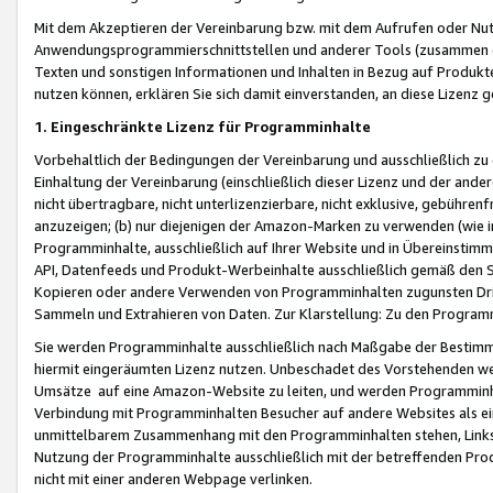
Mit dem Akzeptieren der Vereinbarung bzw. mit dem Aufrufen oder Nutz
Anwendungsprogrammierschnittstellen und anderer Tools (zusammen die
Texten und sonstigen Informationen und Inhalten in Bezug auf Produkte
nutzen können, erklären Sie sich damit einverstanden, an diese Lizenz 
1. Eingeschränkte Lizenz für Programminhalte
Vorbehaltlich der Bedingungen der Vereinbarung und ausschließlich z
Einhaltung der Vereinbarung (einschließlich dieser Lizenz und der ande
nicht übertragbare, nicht unterlizenzierbare, nicht exklusive, gebühren
anzuzeigen; (b) nur diejenigen der Amazon-Marken zu verwenden (wie in 
Programminhalte, ausschließlich auf Ihrer Website und in Übereinstimmu
API, Datenfeeds und Produkt-Werbeinhalte ausschließlich gemäß den Spe
Kopieren oder andere Verwenden von Programminhalten zugunsten Dri
Sammeln und Extrahieren von Daten. Zur Klarstellung: Zu den Program
Sie werden Programminhalte ausschließlich nach Maßgabe der Besti
hiermit eingeräumten Lizenz nutzen. Unbeschadet des Vorstehenden we
Umsätze auf eine Amazon-Website zu leiten, und werden Programminhal
Verbindung mit Programminhalten Besucher auf andere Websites als ein
unmittelbarem Zusammenhang mit den Programminhalten stehen, Links z
Nutzung der Programminhalte ausschließlich mit der betreffenden Pr
nicht mit einer anderen Webpage verlinken.