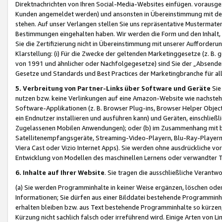
Direktnachrichten von Ihren Social-Media-Websites einfügen. vorausg
Kunden angemeldet werden) und ansonsten in Übereinstimmung mit der
stehen. Auf unser Verlangen stellen Sie uns repräsentative Mustermater
Bestimmungen eingehalten haben. Wir werden die Form und den Inhalt, di
Sie die Zertifizierung nicht in Übereinstimmung mit unserer Aufforderu
Klarstellung: (i) Für die Zwecke der geltenden Marketinggesetze (z. 
von 1991 und ähnlicher oder Nachfolgegesetze) sind Sie der „Absender“ j
Gesetze und Standards und Best Practices der Marketingbranche für 
5. Verbreitung von Partner-Links über Software und Geräte
Sie
nutzen bzw. keine Verlinkungen auf eine Amazon-Website wie nachsteh
Software-Applikationen (z. B. Browser Plug-ins, Browser Helper Objec
ein Endnutzer installieren und ausführen kann) und Geräten, einschlie
Zugelassenen Mobilen Anwendungen); oder (b) im Zusammenhang mit bzw.
Satellitenempfangsgeräte, Streaming-Video-Playern, Blu-Ray-Playern 
Viera Cast oder Vizio Internet Apps). Sie werden ohne ausdrückliche v
Entwicklung von Modellen des maschinellen Lernens oder verwandter 
6. Inhalte auf Ihrer Website
. Sie tragen die ausschließliche Verantwo
(a) Sie werden Programminhalte in keiner Weise ergänzen, löschen oder
Informationen; Sie dürfen aus einer Bilddatei bestehende Programminhal
erhalten bleiben bzw. aus Text bestehende Programminhalte so kürzen, 
Kürzung nicht sachlich falsch oder irreführend wird. Einige Arten von L