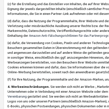
(c) für die Erstellung und das Einstellen von Inhalten, die auf Ihrer We
Eignung der jeweils dargestellten Inhalte (einschließlich sämtlicher 
Informationen, die Sie in einen Partner-Link aufnehmen oder mit diese
(d) dafür, dass die Nutzung der Programminhalte, Ihrer Website und des 
Verletzung oder missbräuchliche Ausübung unserer Rechte bzw. der Recht
Markenrechte, Datenschutzrechte, Veröffentlichungsrechte oder anderer
Einhaltung der
Amazon Anti-Fälschungsrichtlinien für das Partnerpro
(e) dafür, die Verwendung von Cookies, Pixeln und anderen Technologien
Besuchern gesammelten Daten in Übereinstimmung mit den geltenden Ge
und angemessen darzustellen und auf andere Weise die geltenden geset
in sonstiger Weise, einschließlich des ggf. anzuzeigenden Hinweises, d
Werbeanzeigen bereitstellen, von den Besuchern Ihrer Website unmitte
Cookies erkennen können und dafür, dass Sie Informationen über die v
Online-Werbung bereitstellen, soweit nach den anwendbaren gesetzlic
(f) für Ihre Nutzung, der Programminhalte und der Amazon-Marken, u
4. Werbeeinschränkungen.
Sie werden sich nicht an Werbe-, Market
Unternehmen oder in Verbindung mit einer Amazon-Website oder dem Pa
Vereinbarung
gestattet sind. Sie werden sich nicht an Werbeaktivitäten
Logos von uns oder unseren Partnern (einschließlich Amazon-Marken), 
E-Books, physischen Postsendungen, physischen Dokumenten oder in 