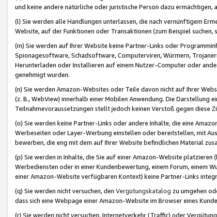
und keine andere natürliche oder juristische Person dazu ermächtigen, a
(l) Sie werden alle Handlungen unterlassen, die nach vernünftigem Erme
Website, auf der Funktionen oder Transaktionen (zum Beispiel suchen, s
(m) Sie werden auf Ihrer Website keine Partner-Links oder Programmin
Spionagesoftware, Schadsoftware, Computerviren, Würmern, Trojaner
Herunterladen oder Installieren auf einem Nutzer-Computer oder ande
genehmigt wurden.
(n) Sie werden Amazon-Websites oder Teile davon nicht auf Ihrer Websi
(z. B., WebView) innerhalb einer Mobilen Anwendung. Die Darstellung ein
Teilnahmevoraussetzungen stellt jedoch keinen Verstoß gegen diese Zif
(o) Sie werden keine Partner-Links oder andere Inhalte, die eine Am
Werbeseiten oder Layer-Werbung einstellen oder bereitstellen, mit Au
bewerben, die eng mit dem auf Ihrer Website befindlichen Material z
(p) Sie werden in Inhalte, die Sie auf einer Amazon-Website platzier
Werbediensten oder in einer Kundenbewertung, einem Forum, einem Wun
einer Amazon-Website verfügbaren Kontext) keine Partner-Links integr
(q) Sie werden nicht versuchen, den
Vergütungskatalog
zu umgehen oder
dass sich eine Webpage einer Amazon-Website im Browser eines Kunden 
(r) Sie werden nicht versuchen, Internetverkehr (Traffic) oder Vergü