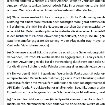
nicht mit anderen Websites als einer Amazon-Website verlinken oder i
Amazon-Website lenken (wobei jedoch Teile Ihrer Anwendung, die nich
anderen Websites als einer Amazon-Website enthalten dürfen).
(d) Ohne unsere ausdrückliche vorherige schriftliche Zustimmung werd
Nutzung mit einem Mobiltelefon oder sonstigen Mobilgerät entwickelt
(1) Websites, die nicht für die Nutzung mit solchen Geräten entwickelt
eine nicht für Mobilgeräte optimierte Website, die über einen Interne
in den
Richtlinie für Mobile Anwendungen
definiert, oder (3) Beistellge
Satellitenempfangsgeräte, Streaming-Video-Player, Blu-Ray-Player ode
Cast oder Vizio Internet-Apps).
(e) Ohne unsere ausdrückliche vorherige schriftliche Genehmigung dürfe
verwenden, um Produkt-Werbeinhalte zu aggregieren, zu analysieren, 
anderen Anwendungen, die für die Verwendung durch Personen oder Or
für die direkte Schulung oder Feinabstimmung eines maschinellen Lern
(f) Sie werden (i) nicht in irgendeiner Weise in die Funktionalität ode
entsprechenden Versuch unternehmen; (ii) keine Produktwerbungsinha
Kontaktaufnahme mit Verkäufern oder Kunden oder sonstiger Werbeaktiv
API, Datenfeeds, Produktwerbungsinhalten oder Spezifikationen erschei
Eigentumsrechte oder gewerblicher Schutzrechte, nicht entfernen, verd
(g) Sie werden nicht versuchen, (i) die Spezifikationen oder die in de
manipulieren, zu reparieren oder anderweitig abgeleitete Werke davon z