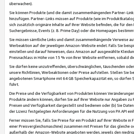
überwachen).
Sie können Produkte (und die damit zusammenhängenden Partner-Links)
hinzufügen. Partner-Links müssen auf Produkte (wie im Produktkatalog de
sich zusätzlich originäre Inhalte auf Ihrer Website befinden, die für 
Suchergebnisse, Events (z. B. Prime Day) oder die Homepages bestimmte
Sie müssen sämtliche Links und damit zusammenhängende Verweise auf z
Werbeaktion auf der jeweiligen Amazon-Website endet. Falls Sie beisp
einstellen und darauf hinweisen, dass Amazon auf ausgewählte Kleidun
Preisnachlass in Höhe von 15 % von Ihrer Website entfernen, sobald di
Sie dürfen keine unzutreffenden, überschwänglichen, täuschenden od
unsere Richtlinien, Werbeaktionen oder Preise aufstellen. Stellen Sie 
angebotenen Smartphone mit 64 GB Speicherkapazität ein, so dürfen S
führt.
Die Preise und die Verfügbarkeit von Produkten können Veränderungen 
Produkte ändern können, dürfen Sie auf Ihrer Website nur Angaben zu P
Preisen und Verfügbarkeit dargestellt sind bedienen oder (b) Sie Daten
der Lizenz festgelegten Anforderungen für die Nutzung von PA API einh
Ferner müssen Sie, falls Sie Preise für ein Produkt auf Ihrer Website in 
einer Preisvergleichsmaschine) zusammen mit Preisen für das gleiche o
außerhalb der Amazon-Website angeboten werden, jeweils den niedrigst