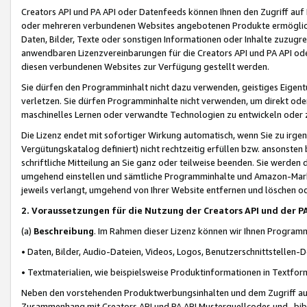
Creators API und PA API oder Datenfeeds können Ihnen den Zugriff auf D
oder mehreren verbundenen Websites angebotenen Produkte ermögliche
Daten, Bilder, Texte oder sonstigen Informationen oder Inhalte zuzugre
anwendbaren Lizenzvereinbarungen für die Creators API und PA API od
diesen verbundenen Websites zur Verfügung gestellt werden.
Sie dürfen den Programminhalt nicht dazu verwenden, geistiges Eigent
verletzen. Sie dürfen Programminhalte nicht verwenden, um direkt ode
maschinelles Lernen oder verwandte Technologien zu entwickeln oder zu
Die Lizenz endet mit sofortiger Wirkung automatisch, wenn Sie zu irg
Vergütungskatalog definiert) nicht rechtzeitig erfüllen bzw. ansonsten
schriftliche Mitteilung an Sie ganz oder teilweise beenden. Sie werden
umgehend einstellen und sämtliche Programminhalte und Amazon-Marke
jeweils verlangt, umgehend von Ihrer Website entfernen und löschen od
2. Voraussetzungen für die Nutzung der Creators API und der P
(a)
Beschreibung
. Im Rahmen dieser Lizenz können wir Ihnen Programmi
• Daten, Bilder, Audio-Dateien, Videos, Logos, Benutzerschnittstellen-
• Textmaterialien, wie beispielsweise Produktinformationen in Textfor
Neben den vorstehenden Produktwerbungsinhalten und dem Zugriff auf 
Zusammenhang mit Creators API und PA API Musterquellcodes und -bibli