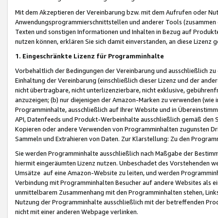
Mit dem Akzeptieren der Vereinbarung bzw. mit dem Aufrufen oder Nutz
Anwendungsprogrammierschnittstellen und anderer Tools (zusammen die
Texten und sonstigen Informationen und Inhalten in Bezug auf Produkte
nutzen können, erklären Sie sich damit einverstanden, an diese Lizenz 
1. Eingeschränkte Lizenz für Programminhalte
Vorbehaltlich der Bedingungen der Vereinbarung und ausschließlich z
Einhaltung der Vereinbarung (einschließlich dieser Lizenz und der ande
nicht übertragbare, nicht unterlizenzierbare, nicht exklusive, gebühren
anzuzeigen; (b) nur diejenigen der Amazon-Marken zu verwenden (wie in 
Programminhalte, ausschließlich auf Ihrer Website und in Übereinstimmu
API, Datenfeeds und Produkt-Werbeinhalte ausschließlich gemäß den Spe
Kopieren oder andere Verwenden von Programminhalten zugunsten Dri
Sammeln und Extrahieren von Daten. Zur Klarstellung: Zu den Program
Sie werden Programminhalte ausschließlich nach Maßgabe der Besti
hiermit eingeräumten Lizenz nutzen. Unbeschadet des Vorstehenden we
Umsätze auf eine Amazon-Website zu leiten, und werden Programminhal
Verbindung mit Programminhalten Besucher auf andere Websites als ein
unmittelbarem Zusammenhang mit den Programminhalten stehen, Links z
Nutzung der Programminhalte ausschließlich mit der betreffenden Pr
nicht mit einer anderen Webpage verlinken.