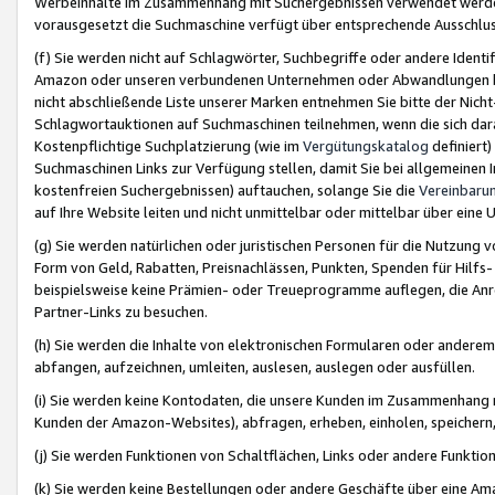
Werbeinhalte im Zusammenhang mit Suchergebnissen verwendet werden,
vorausgesetzt die Suchmaschine verfügt über entsprechende Ausschlu
(f) Sie werden nicht auf Schlagwörter, Suchbegriffe oder andere Ident
Amazon oder unseren verbundenen Unternehmen oder Abwandlungen bzw
nicht abschließende Liste unserer Marken entnehmen Sie bitte der Nich
Schlagwortauktionen auf Suchmaschinen teilnehmen, wenn die sich da
Kostenpflichtige Suchplatzierung (wie im
Vergütungskatalog
definiert
Suchmaschinen Links zur Verfügung stellen, damit Sie bei allgemeinen I
kostenfreien Suchergebnissen) auftauchen, solange Sie die
Vereinbaru
auf Ihre Website leiten und nicht unmittelbar oder mittelbar über eine
(g) Sie werden natürlichen oder juristischen Personen für die Nutzung 
Form von Geld, Rabatten, Preisnachlässen, Punkten, Spenden für Hilfs
beispielsweise keine Prämien- oder Treueprogramme auflegen, die Anrei
Partner-Links zu besuchen.
(h) Sie werden die Inhalte von elektronischen Formularen oder anderem M
abfangen, aufzeichnen, umleiten, auslesen, auslegen oder ausfüllen.
(i) Sie werden keine Kontodaten, die unsere Kunden im Zusammenhang 
Kunden der Amazon-Websites), abfragen, erheben, einholen, speichern,
(j) Sie werden Funktionen von Schaltflächen, Links oder andere Funkti
(k) Sie werden keine Bestellungen oder andere Geschäfte über eine Ama