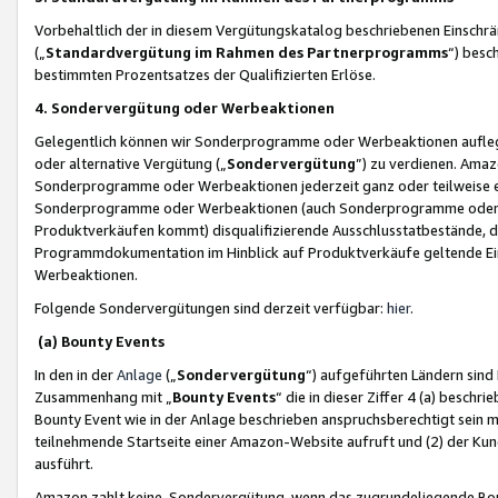
Vorbehaltlich der in diesem Vergütungskatalog beschriebenen Einschr
(„
Standardvergütung im Rahmen des Partnerprogramms
“) besc
bestimmten Prozentsatzes der Qualifizierten Erlöse.
4. Sondervergütung oder Werbeaktionen
Gelegentlich können wir Sonderprogramme oder Werbeaktionen auflegen,
oder alternative Vergütung („
Sondervergütung
”) zu verdienen. Amazo
Sonderprogramme oder Werbeaktionen jederzeit ganz oder teilweise einz
Sonderprogramme oder Werbeaktionen (auch Sonderprogramme oder We
Produktverkäufen kommt) disqualifizierende Ausschlusstatbestände, di
Programmdokumentation im Hinblick auf Produktverkäufe geltende E
Werbeaktionen.
Folgende Sondervergütungen sind derzeit verfügbar:
hier
.
(a) Bounty Events
In den in der
Anlage
(„
Sondervergütung
“) aufgeführten Ländern sind
Zusammenhang mit „
Bounty Events
“ die in dieser Ziffer 4 (a) besch
Bounty Event wie in der Anlage beschrieben anspruchsberechtigt sein mu
teilnehmende Startseite einer Amazon-Website aufruft und (2) der Kun
ausführt.
Amazon zahlt keine Sondervergütung, wenn das zugrundeliegende Boun