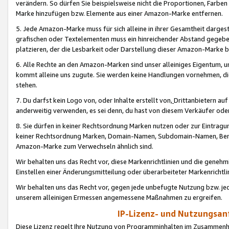
verändern. So dürfen Sie beispielsweise nicht die Proportionen, Farb
Marke hinzufügen bzw. Elemente aus einer Amazon-Marke entfernen.
5. Jede Amazon-Marke muss für sich alleine in ihrer Gesamtheit darge
grafischen oder Textelementen muss ein hinreichender Abstand gegebe
platzieren, der die Lesbarkeit oder Darstellung dieser Amazon-Marke b
6. Alle Rechte an den Amazon-Marken sind unser alleiniges Eigentum, 
kommt alleine uns zugute. Sie werden keine Handlungen vornehmen, 
stehen.
7. Du darfst kein Logo von, oder Inhalte erstellt von,
Drittanbietern au
anderweitig verwenden, es sei denn, du hast von diesem Verkäufer oder
8. Sie dürfen in keiner Rechtsordnung Marken nutzen oder zur Eintragu
keiner Rechtsordnung Marken, Domain-Namen, Subdomain-Namen, Benu
Amazon-Marke zum Verwechseln ähnlich sind.
Wir behalten uns das Recht vor, diese Markenrichtlinien und die gene
Einstellen einer Änderungsmitteilung oder überarbeiteter Markenricht
Wir behalten uns das Recht vor, gegen jede unbefugte Nutzung bzw. jede 
unserem alleinigen Ermessen angemessene Maßnahmen zu ergreifen.
IP-Lizenz- und Nutzungsan
Diese Lizenz regelt Ihre Nutzung von Programminhalten im Zusammen