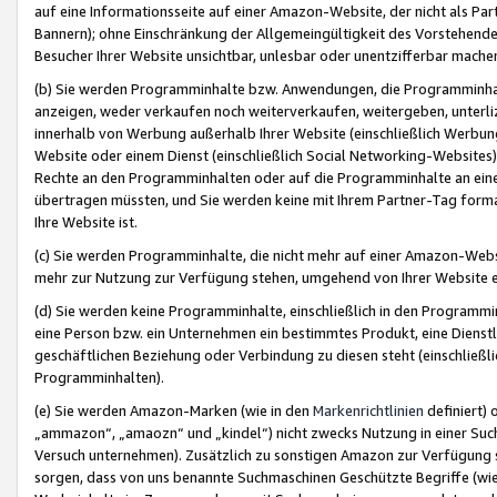
auf eine Informationsseite auf einer Amazon-Website, der nicht als Part
Bannern); ohne Einschränkung der Allgemeingültigkeit des Vorstehende
Besucher Ihrer Website unsichtbar, unlesbar oder unentzifferbar mache
(b) Sie werden Programminhalte bzw. Anwendungen, die Programminhalt
anzeigen, weder verkaufen noch weiterverkaufen, weitergeben, unterli
innerhalb von Werbung außerhalb Ihrer Website (einschließlich Werbun
Website oder einem Dienst (einschließlich Social Networking-Website
Rechte an den Programminhalten oder auf die Programminhalte an eine a
übertragen müssten, und Sie werden keine mit Ihrem Partner-Tag formati
Ihre Website ist.
(c) Sie werden Programminhalte, die nicht mehr auf einer Amazon-Websit
mehr zur Nutzung zur Verfügung stehen, umgehend von Ihrer Website e
(d) Sie werden keine Programminhalte, einschließlich in den Programmin
eine Person bzw. ein Unternehmen ein bestimmtes Produkt, eine Dienstle
geschäftlichen Beziehung oder Verbindung zu diesen steht (einschließli
Programminhalten).
(e) Sie werden Amazon-Marken (wie in den
Markenrichtlinien
definiert) 
„ammazon“, „amaozn“ und „kindel“) nicht zwecks Nutzung in einer Suc
Versuch unternehmen). Zusätzlich zu sonstigen Amazon zur Verfügung 
sorgen, dass von uns benannte Suchmaschinen Geschützte Begriffe (wie 