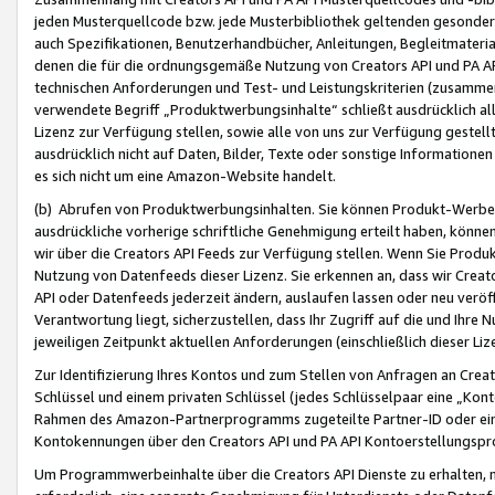
jeden Musterquellcode bzw. jede Musterbibliothek geltenden gesonder
auch Spezifikationen, Benutzerhandbücher, Anleitungen, Begleitmaterial
denen die für die ordnungsgemäße Nutzung von Creators API und PA A
technischen Anforderungen und Test- und Leistungskriterien (zusammen
verwendete Begriff „Produktwerbungsinhalte“ schließt ausdrücklich al
Lizenz zur Verfügung stellen, sowie alle von uns zur Verfügung gestel
ausdrücklich nicht auf Daten, Bilder, Texte oder sonstige Informatione
es sich nicht um eine Amazon-Website handelt.
(b) Abrufen von Produktwerbungsinhalten. Sie können Produkt-Werbein
ausdrückliche vorherige schriftliche Genehmigung erteilt haben, könn
wir über die Creators API Feeds zur Verfügung stellen. Wenn Sie Produk
Nutzung von Datenfeeds dieser Lizenz. Sie erkennen an, dass wir Creat
API oder Datenfeeds jederzeit ändern, auslaufen lassen oder neu veröffe
Verantwortung liegt, sicherzustellen, dass Ihr Zugriff auf die und Ihr
jeweiligen Zeitpunkt aktuellen Anforderungen (einschließlich dieser Liz
Zur Identifizierung Ihres Kontos und zum Stellen von Anfragen an Crea
Schlüssel und einem privaten Schlüssel (jedes Schlüsselpaar eine „Kon
Rahmen des Amazon-Partnerprogramms zugeteilte Partner-ID oder ein
Kontokennungen über den Creators API und PA API Kontoerstellungspro
Um Programmwerbeinhalte über die Creators API Dienste zu erhalten, m