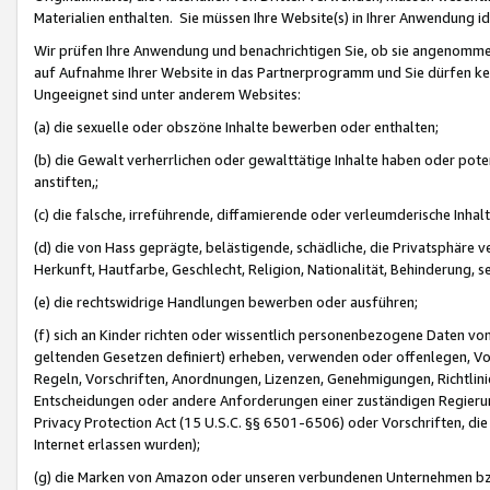
Materialien enthalten. Sie müssen Ihre Website(s) in Ihrer Anwendung ide
Wir prüfen Ihre Anwendung und benachrichtigen Sie, ob sie angenommen
auf Aufnahme Ihrer Website in das Partnerprogramm und Sie dürfen kei
Ungeeignet sind unter anderem Websites:
(a) die sexuelle oder obszöne Inhalte bewerben oder enthalten;
(b) die Gewalt verherrlichen oder gewalttätige Inhalte haben oder pot
anstiften,;
(c) die falsche, irreführende, diffamierende oder verleumderische Inha
(d) die von Hass geprägte, belästigende, schädliche, die Privatsphäre v
Herkunft, Hautfarbe, Geschlecht, Religion, Nationalität, Behinderung, 
(e) die rechtswidrige Handlungen bewerben oder ausführen;
(f) sich an Kinder richten oder wissentlich personenbezogene Daten vo
geltenden Gesetzen definiert) erheben, verwenden oder offenlegen, Vo
Regeln, Vorschriften, Anordnungen, Lizenzen, Genehmigungen, Richtlini
Entscheidungen oder andere Anforderungen einer zuständigen Regierung
Privacy Protection Act (15 U.S.C. §§ 6501-6506) oder Vorschriften, di
Internet erlassen wurden);
(g) die Marken von Amazon oder unseren verbundenen Unternehmen b