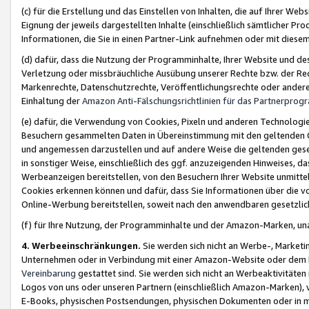
(c) für die Erstellung und das Einstellen von Inhalten, die auf Ihrer We
Eignung der jeweils dargestellten Inhalte (einschließlich sämtlicher 
Informationen, die Sie in einen Partner-Link aufnehmen oder mit diese
(d) dafür, dass die Nutzung der Programminhalte, Ihrer Website und des 
Verletzung oder missbräuchliche Ausübung unserer Rechte bzw. der Recht
Markenrechte, Datenschutzrechte, Veröffentlichungsrechte oder anderer
Einhaltung der
Amazon Anti-Fälschungsrichtlinien für das Partnerpro
(e) dafür, die Verwendung von Cookies, Pixeln und anderen Technologien
Besuchern gesammelten Daten in Übereinstimmung mit den geltenden Ge
und angemessen darzustellen und auf andere Weise die geltenden geset
in sonstiger Weise, einschließlich des ggf. anzuzeigenden Hinweises, d
Werbeanzeigen bereitstellen, von den Besuchern Ihrer Website unmitte
Cookies erkennen können und dafür, dass Sie Informationen über die v
Online-Werbung bereitstellen, soweit nach den anwendbaren gesetzlic
(f) für Ihre Nutzung, der Programminhalte und der Amazon-Marken, u
4. Werbeeinschränkungen.
Sie werden sich nicht an Werbe-, Market
Unternehmen oder in Verbindung mit einer Amazon-Website oder dem Pa
Vereinbarung
gestattet sind. Sie werden sich nicht an Werbeaktivitäten
Logos von uns oder unseren Partnern (einschließlich Amazon-Marken), 
E-Books, physischen Postsendungen, physischen Dokumenten oder in 