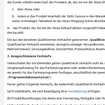
der Kunde schließt einen Kauf des Produkts ab, das Sie mit der Alexa 
C. über Alexa, oder
D. indem er das Produkt innerhalb der Skills Session in den Waren
seiner erstmaligen Teilnahme an der Alexa Shopping Action abschlie
iii. das Produkt, das Sie mit der Alexa-Einkaufsaktion vorgestellt ha
ihm bezahlt.
Die aus den einzelnen Qualifizierten Verkäufen generierten „
Qualifizi
Qualifizierten Verkäufe einnehmen, abzüglich etwaiger Versandkosten
Mehrwertsteuer), Servicegebühren, Gutschriften, Preisnachlässe, Bear
2. Ausgeschlossene Verkäufe
Unbeschadet des Vorstehenden gelten Qualifizierte Verkäufe nicht als
Vergütungskatalog für das Partnerprogramm oder andere Bestimmungen,
wir jeweils für das Partnerprogramm festlegen, einschließlich der jewe
„
Programmdokumentation
“).
Ferner gelten folgende Verkäufe, die andernfalls Qualifizierte Verkä
(a) Produktkäufe, die nach Beendigung Ihrer
Vereinbarung
erfolgen;
(b) Produktbestellungen, bei denen eine Stornierung, Rückgabe oder R