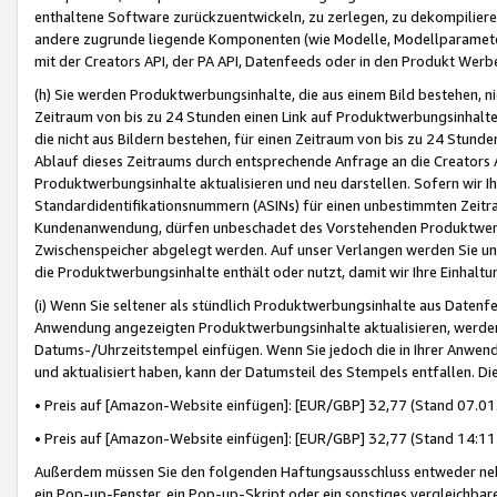
enthaltene Software zurückzuentwickeln, zu zerlegen, zu dekompilier
andere zugrunde liegende Komponenten (wie Modelle, Modellparameter
mit der Creators API, der PA API, Datenfeeds oder in den Produkt Werb
(h) Sie werden Produktwerbungsinhalte, die aus einem Bild bestehen, ni
Zeitraum von bis zu 24 Stunden einen Link auf Produktwerbungsinhalte
die nicht aus Bildern bestehen, für einen Zeitraum von bis zu 24 Stund
Ablauf dieses Zeitraums durch entsprechende Anfrage an die Creators 
Produktwerbungsinhalte aktualisieren und neu darstellen. Sofern wir Ih
Standardidentifikationsnummern (ASINs) für einen unbestimmten Zeitra
Kundenanwendung, dürfen unbeschadet des Vorstehenden Produktwerbu
Zwischenspeicher abgelegt werden. Auf unser Verlangen werden Sie un
die Produktwerbungsinhalte enthält oder nutzt, damit wir Ihre Einhalt
(i) Wenn Sie seltener als stündlich Produktwerbungsinhalte aus Datenfe
Anwendung angezeigten Produktwerbungsinhalte aktualisieren, werden 
Datums-/Uhrzeitstempel einfügen. Wenn Sie jedoch die in Ihrer Anwe
und aktualisiert haben, kann der Datumsteil des Stempels entfallen. Dies
• Preis auf [Amazon-Website einfügen]: [EUR/GBP] 32,77 (Stand 07.01.
• Preis auf [Amazon-Website einfügen]: [EUR/GBP] 32,77 (Stand 14:11 
Außerdem müssen Sie den folgenden Haftungsausschluss entweder neb
ein Pop-up-Fenster, ein Pop-up-Skript oder ein sonstiges vergleichba