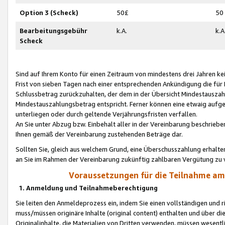
Option 3 (Scheck)
50£
50
Bearbeitungsgebühr
k.A.
k.A
Scheck
Sind auf Ihrem Konto für einen Zeitraum von mindestens drei Jahren kein
Frist von sieben Tagen nach einer entsprechenden Ankündigung die für
Schlussbetrag zurückzuhalten, der dem in der Übersicht Mindestausz
Mindestauszahlungsbetrag entspricht. Ferner können eine etwaig aufg
unterliegen oder durch geltende Verjährungsfristen verfallen.
An Sie unter Abzug bzw. Einbehalt aller in der Vereinbarung beschrieb
Ihnen gemäß der Vereinbarung zustehenden Beträge dar.
Sollten Sie, gleich aus welchem Grund, eine Überschusszahlung erhalte
an Sie im Rahmen der Vereinbarung zukünftig zahlbaren Vergütung zu 
Voraussetzungen für die Teilnahme a
1. Anmeldung und Teilnahmeberechtigung
Sie leiten den Anmeldeprozess ein, indem Sie einen vollständigen und 
muss/müssen originäre Inhalte (original content) enthalten und über d
Originalinhalte, die Materialien von Dritten verwenden, müssen wese