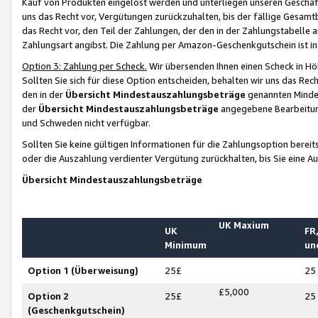
Kauf von Produkten eingelöst werden und unterliegen unseren Geschäf
uns das Recht vor, Vergütungen zurückzuhalten, bis der fällige Gesamt
das Recht vor, den Teil der Zahlungen, der den in der Zahlungstabelle 
Zahlungsart angibst. Die Zahlung per Amazon-Geschenkgutschein ist in
Option 3: Zahlung per Scheck.
Wir übersenden Ihnen einen Scheck in Höh
Sollten Sie sich für diese Option entscheiden, behalten wir uns das Rec
den in der
Übersicht Mindestauszahlungsbeträge
genannten Mindest
der
Übersicht Mindestauszahlungsbeträge
angegebene Bearbeitung
und Schweden nicht verfügbar.
Sollten Sie keine gültigen Informationen für die Zahlungsoption bereit
oder die Auszahlung verdienter Vergütung zurückhalten, bis Sie eine A
Übersicht Mindestauszahlungsbeträge
UK Maxium
UK
FR,
Minimum
un
Option 1 (Überweisung)
25£
25
£5,000
Option 2
25£
25
(Geschenkgutschein)