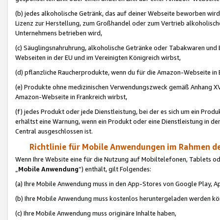
(b) jedes alkoholische Getränk, das auf deiner Webseite beworben wird
Lizenz zur Herstellung, zum Großhandel oder zum Vertrieb alkoholisch
Unternehmens betrieben wird,
(c) Säuglingsnahruhrung, alkoholische Getränke oder Tabakwaren und E
Webseiten in der EU und im Vereinigten Königreich wirbst,
(d) pflanzliche Raucherprodukte, wenn du für die Amazon-Webseite in B
(e) Produkte ohne medizinischen Verwendungszweck gemäß Anhang XVI 
Amazon-Webseite in Frankreich wirbst,
(f) jedes Produkt oder jede Dienstleistung, bei der es sich um ein Prod
erhältst eine Warnung, wenn ein Produkt oder eine Dienstleistung in de
Central ausgeschlossen ist.
Richtlinie für Mobile Anwendungen im Rahmen de
Wenn Ihre Website eine für die Nutzung auf Mobiltelefonen, Tablets 
„
Mobile Anwendung
“) enthält, gilt Folgendes:
(a) Ihre Mobile Anwendung muss in den App-Stores von Google Play, A
(b) Ihre Mobile Anwendung muss kostenlos heruntergeladen werden könn
(c) Ihre Mobile Anwendung muss originäre Inhalte haben,