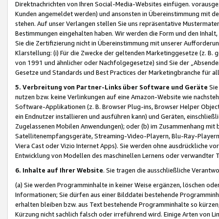
Direktnachrichten von Ihren Social-Media-Websites einfügen. vorausg
Kunden angemeldet werden) und ansonsten in Übereinstimmung mit der
stehen. Auf unser Verlangen stellen Sie uns repräsentative Mustermater
Bestimmungen eingehalten haben. Wir werden die Form und den Inhalt, di
Sie die Zertifizierung nicht in Übereinstimmung mit unserer Aufforderu
Klarstellung: (i) Für die Zwecke der geltenden Marketinggesetze (z. 
von 1991 und ähnlicher oder Nachfolgegesetze) sind Sie der „Absender“ j
Gesetze und Standards und Best Practices der Marketingbranche für 
5. Verbreitung von Partner-Links über Software und Geräte
Sie
nutzen bzw. keine Verlinkungen auf eine Amazon-Website wie nachsteh
Software-Applikationen (z. B. Browser Plug-ins, Browser Helper Objec
ein Endnutzer installieren und ausführen kann) und Geräten, einschlie
Zugelassenen Mobilen Anwendungen); oder (b) im Zusammenhang mit bzw.
Satellitenempfangsgeräte, Streaming-Video-Playern, Blu-Ray-Playern 
Viera Cast oder Vizio Internet Apps). Sie werden ohne ausdrückliche v
Entwicklung von Modellen des maschinellen Lernens oder verwandter 
6. Inhalte auf Ihrer Website
. Sie tragen die ausschließliche Verantwo
(a) Sie werden Programminhalte in keiner Weise ergänzen, löschen oder
Informationen; Sie dürfen aus einer Bilddatei bestehende Programminhal
erhalten bleiben bzw. aus Text bestehende Programminhalte so kürzen, 
Kürzung nicht sachlich falsch oder irreführend wird. Einige Arten von L