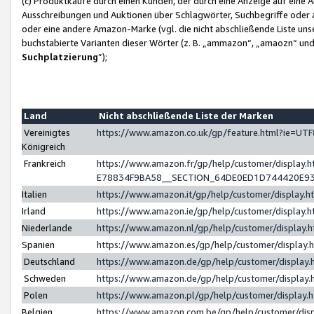
(c) Produktkäufe durch einen Kunden, der durch eine Anzeige auf eine 
Ausschreibungen und Auktionen über Schlagwörter, Suchbegriffe oder 
oder eine andere Amazon-Marke (vgl. die nicht abschließende Liste un
buchstabierte Varianten dieser Wörter (z. B. „ammazon“, „amaozn“ und „
Suchplatzierung
”);
Land
Nicht abschließende Liste der Marken
Vereinigtes
https://www.amazon.co.uk/gp/feature.html?ie=U
Königreich
Frankreich
https://www.amazon.fr/gp/help/customer/displa
E78834F9BA58__SECTION_64DE0ED1D744420E9
Italien
https://www.amazon.it/gp/help/customer/display
Irland
https://www.amazon.ie/gp/help/customer/displa
Niederlande
https://www.amazon.nl/gp/help/customer/display
Spanien
https://www.amazon.es/gp/help/customer/display
Deutschland
https://www.amazon.de/gp/help/customer/displa
Schweden
https://www.amazon.de/gp/help/customer/displa
Polen
https://www.amazon.pl/gp/help/customer/display
Belgien
https://www.amazon.com.be/gp/help/customer/d