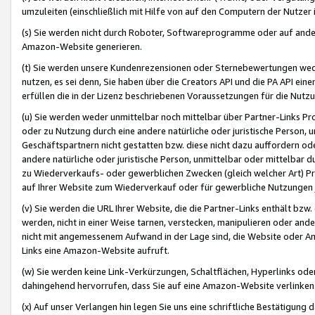
umzuleiten (einschließlich mit Hilfe von auf den Computern der Nutzer i
(s) Sie werden nicht durch Roboter, Softwareprogramme oder auf andere
Amazon-Website generieren.
(t) Sie werden unsere Kundenrezensionen oder Sternebewertungen wed
nutzen, es sei denn, Sie haben über die Creators API und die PA API e
erfüllen die in der Lizenz beschriebenen Voraussetzungen für die Nutzu
(u) Sie werden weder unmittelbar noch mittelbar über Partner-Links P
oder zu Nutzung durch eine andere natürliche oder juristische Person,
Geschäftspartnern nicht gestatten bzw. diese nicht dazu auffordern od
andere natürliche oder juristische Person, unmittelbar oder mittelbar
zu Wiederverkaufs- oder gewerblichen Zwecken (gleich welcher Art) 
auf Ihrer Website zum Wiederverkauf oder für gewerbliche Nutzungen 
(v) Sie werden die URL Ihrer Website, die die Partner-Links enthält b
werden, nicht in einer Weise tarnen, verstecken, manipulieren oder and
nicht mit angemessenem Aufwand in der Lage sind, die Website oder A
Links eine Amazon-Website aufruft.
(w) Sie werden keine Link-Verkürzungen, Schaltflächen, Hyperlinks ode
dahingehend hervorrufen, dass Sie auf eine Amazon-Website verlinken
(x) Auf unser Verlangen hin legen Sie uns eine schriftliche Bestätigung