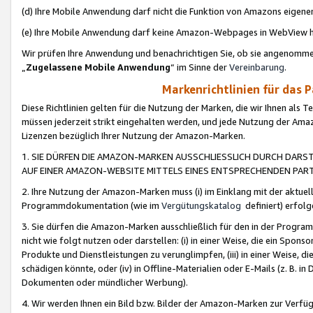
(d) Ihre Mobile Anwendung darf nicht die Funktion von Amazons eige
(e) Ihre Mobile Anwendung darf keine Amazon-Webpages in WebView 
Wir prüfen Ihre Anwendung und benachrichtigen Sie, ob sie angenomm
„
Zugelassene Mobile Anwendung
“ im Sinne der
Vereinbarung
.
Markenrichtlinien für das 
Diese Richtlinien gelten für die Nutzung der Marken, die wir Ihnen als 
müssen jederzeit strikt eingehalten werden, und jede Nutzung der Ama
Lizenzen bezüglich Ihrer Nutzung der Amazon-Marken.
1. SIE DÜRFEN DIE AMAZON-MARKEN AUSSCHLIESSLICH DURCH DARS
AUF EINER AMAZON-WEBSITE MITTELS EINES ENTSPRECHENDEN PART
2. Ihre Nutzung der Amazon-Marken muss (i) im Einklang mit der aktuells
Programmdokumentation (wie im
Vergütungskatalog
definiert) erfolg
3. Sie dürfen die Amazon-Marken ausschließlich für den in der Progr
nicht wie folgt nutzen oder darstellen: (i) in einer Weise, die ein Spo
Produkte und Dienstleistungen zu verunglimpfen, (iii) in einer Weise
schädigen könnte, oder (iv) in Offline-Materialien oder E-Mails (z. B.
Dokumenten oder mündlicher Werbung).
4. Wir werden Ihnen ein Bild bzw. Bilder der Amazon-Marken zur Verfüg