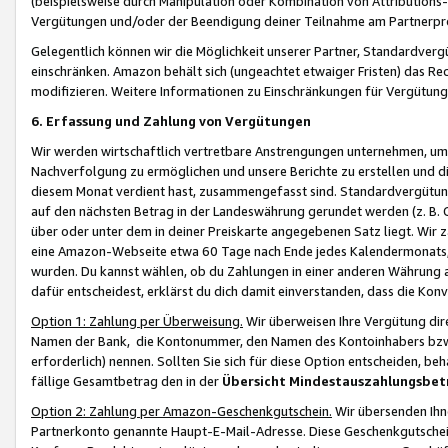
(beispielsweise durch Manipulation oder Kombination von Attributions-
Vergütungen und/oder der Beendigung deiner Teilnahme am Partnerp
Gelegentlich können wir die Möglichkeit unserer Partner, Standardv
einschränken. Amazon behält sich (ungeachtet etwaiger Fristen) das Re
modifizieren. Weitere Informationen zu Einschränkungen für Vergütung
6. Erfassung und Zahlung von Vergütungen
Wir werden wirtschaftlich vertretbare Anstrengungen unternehmen, um 
Nachverfolgung zu ermöglichen und unsere Berichte zu erstellen und di
diesem Monat verdient hast, zusammengefasst sind. Standardvergütung
auf den nächsten Betrag in der Landeswährung gerundet werden (z. B. C
über oder unter dem in deiner Preiskarte angegebenen Satz liegt. Wir
eine Amazon-Webseite etwa 60 Tage nach Ende jedes Kalendermonats, i
wurden. Du kannst wählen, ob du Zahlungen in einer anderen Währung
dafür entscheidest, erklärst du dich damit einverstanden, dass die K
Option 1: Zahlung per Überweisung.
Wir überweisen Ihre Vergütung dir
Namen der Bank, die Kontonummer, den Namen des Kontoinhabers bzw. a
erforderlich) nennen. Sollten Sie sich für diese Option entscheiden, be
fällige Gesamtbetrag den in der
Übersicht Mindestauszahlungsbet
Option 2: Zahlung per Amazon-Geschenkgutschein.
Wir übersenden Ihne
Partnerkonto genannte Haupt-E-Mail-Adresse. Diese Geschenkgutschei