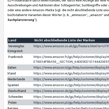
(c) Produktkäufe durch einen Kunden, der durch eine Anzeige auf eine 
Ausschreibungen und Auktionen über Schlagwörter, Suchbegriffe oder 
oder eine andere Amazon-Marke (vgl. die nicht abschließende Liste un
buchstabierte Varianten dieser Wörter (z. B. „ammazon“, „amaozn“ und „
Suchplatzierung
”);
Land
Nicht abschließende Liste der Marken
Vereinigtes
https://www.amazon.co.uk/gp/feature.html?ie=U
Königreich
Frankreich
https://www.amazon.fr/gp/help/customer/displa
E78834F9BA58__SECTION_64DE0ED1D744420E9
Italien
https://www.amazon.it/gp/help/customer/display
Irland
https://www.amazon.ie/gp/help/customer/displa
Niederlande
https://www.amazon.nl/gp/help/customer/display
Spanien
https://www.amazon.es/gp/help/customer/display
Deutschland
https://www.amazon.de/gp/help/customer/displa
Schweden
https://www.amazon.de/gp/help/customer/displa
Polen
https://www.amazon.pl/gp/help/customer/display
Belgien
https://www.amazon.com.be/gp/help/customer/d