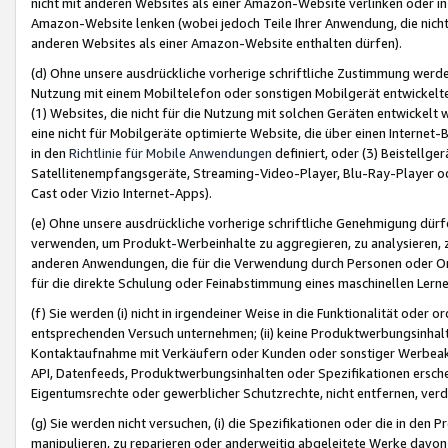
nicht mit anderen Websites als einer Amazon-Website verlinken oder i
Amazon-Website lenken (wobei jedoch Teile Ihrer Anwendung, die nich
anderen Websites als einer Amazon-Website enthalten dürfen).
(d) Ohne unsere ausdrückliche vorherige schriftliche Zustimmung werd
Nutzung mit einem Mobiltelefon oder sonstigen Mobilgerät entwickelt
(1) Websites, die nicht für die Nutzung mit solchen Geräten entwickelt
eine nicht für Mobilgeräte optimierte Website, die über einen Interne
in den
Richtlinie für Mobile Anwendungen
definiert, oder (3) Beistellge
Satellitenempfangsgeräte, Streaming-Video-Player, Blu-Ray-Player ode
Cast oder Vizio Internet-Apps).
(e) Ohne unsere ausdrückliche vorherige schriftliche Genehmigung dürfe
verwenden, um Produkt-Werbeinhalte zu aggregieren, zu analysieren, 
anderen Anwendungen, die für die Verwendung durch Personen oder Or
für die direkte Schulung oder Feinabstimmung eines maschinellen Lern
(f) Sie werden (i) nicht in irgendeiner Weise in die Funktionalität ode
entsprechenden Versuch unternehmen; (ii) keine Produktwerbungsinha
Kontaktaufnahme mit Verkäufern oder Kunden oder sonstiger Werbeaktiv
API, Datenfeeds, Produktwerbungsinhalten oder Spezifikationen erschei
Eigentumsrechte oder gewerblicher Schutzrechte, nicht entfernen, verd
(g) Sie werden nicht versuchen, (i) die Spezifikationen oder die in de
manipulieren, zu reparieren oder anderweitig abgeleitete Werke davon z