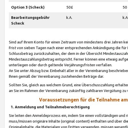
Option 3 (Scheck)
50£
50
Bearbeitungsgebühr
k.A.
k.A
Scheck
Sind auf Ihrem Konto für einen Zeitraum von mindestens drei Jahren kein
Frist von sieben Tagen nach einer entsprechenden Ankündigung die für
Schlussbetrag zurückzuhalten, der dem in der Übersicht Mindestausz
Mindestauszahlungsbetrag entspricht. Ferner können eine etwaig aufg
unterliegen oder durch geltende Verjährungsfristen verfallen.
An Sie unter Abzug bzw. Einbehalt aller in der Vereinbarung beschrieb
Ihnen gemäß der Vereinbarung zustehenden Beträge dar.
Sollten Sie, gleich aus welchem Grund, eine Überschusszahlung erhalte
an Sie im Rahmen der Vereinbarung zukünftig zahlbaren Vergütung zu 
Voraussetzungen für die Teilnahme a
1. Anmeldung und Teilnahmeberechtigung
Sie leiten den Anmeldeprozess ein, indem Sie einen vollständigen und 
muss/müssen originäre Inhalte (original content) enthalten und über d
Originalinhalte, die Materialien von Dritten verwenden, müssen wese