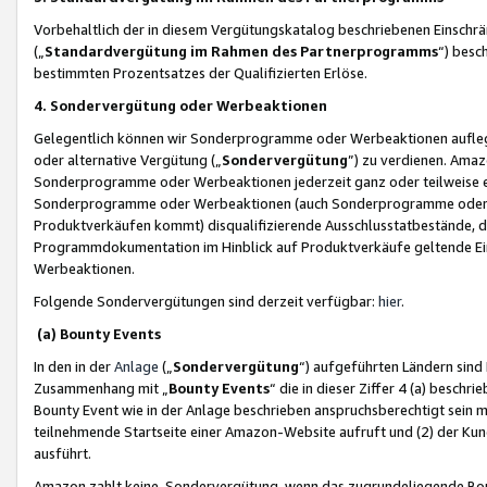
Vorbehaltlich der in diesem Vergütungskatalog beschriebenen Einschr
(„
Standardvergütung im Rahmen des Partnerprogramms
“) besc
bestimmten Prozentsatzes der Qualifizierten Erlöse.
4. Sondervergütung oder Werbeaktionen
Gelegentlich können wir Sonderprogramme oder Werbeaktionen auflegen,
oder alternative Vergütung („
Sondervergütung
”) zu verdienen. Amazo
Sonderprogramme oder Werbeaktionen jederzeit ganz oder teilweise einz
Sonderprogramme oder Werbeaktionen (auch Sonderprogramme oder We
Produktverkäufen kommt) disqualifizierende Ausschlusstatbestände, di
Programmdokumentation im Hinblick auf Produktverkäufe geltende E
Werbeaktionen.
Folgende Sondervergütungen sind derzeit verfügbar:
hier
.
(a) Bounty Events
In den in der
Anlage
(„
Sondervergütung
“) aufgeführten Ländern sind
Zusammenhang mit „
Bounty Events
“ die in dieser Ziffer 4 (a) besch
Bounty Event wie in der Anlage beschrieben anspruchsberechtigt sein mu
teilnehmende Startseite einer Amazon-Website aufruft und (2) der Kun
ausführt.
Amazon zahlt keine Sondervergütung, wenn das zugrundeliegende Boun