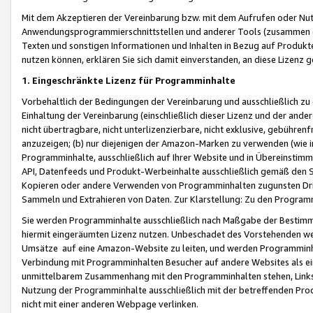
Mit dem Akzeptieren der Vereinbarung bzw. mit dem Aufrufen oder Nutz
Anwendungsprogrammierschnittstellen und anderer Tools (zusammen die
Texten und sonstigen Informationen und Inhalten in Bezug auf Produkte
nutzen können, erklären Sie sich damit einverstanden, an diese Lizenz 
1. Eingeschränkte Lizenz für Programminhalte
Vorbehaltlich der Bedingungen der Vereinbarung und ausschließlich z
Einhaltung der Vereinbarung (einschließlich dieser Lizenz und der ande
nicht übertragbare, nicht unterlizenzierbare, nicht exklusive, gebühren
anzuzeigen; (b) nur diejenigen der Amazon-Marken zu verwenden (wie in 
Programminhalte, ausschließlich auf Ihrer Website und in Übereinstimmu
API, Datenfeeds und Produkt-Werbeinhalte ausschließlich gemäß den Spe
Kopieren oder andere Verwenden von Programminhalten zugunsten Dri
Sammeln und Extrahieren von Daten. Zur Klarstellung: Zu den Program
Sie werden Programminhalte ausschließlich nach Maßgabe der Besti
hiermit eingeräumten Lizenz nutzen. Unbeschadet des Vorstehenden we
Umsätze auf eine Amazon-Website zu leiten, und werden Programminhal
Verbindung mit Programminhalten Besucher auf andere Websites als ein
unmittelbarem Zusammenhang mit den Programminhalten stehen, Links z
Nutzung der Programminhalte ausschließlich mit der betreffenden Pr
nicht mit einer anderen Webpage verlinken.