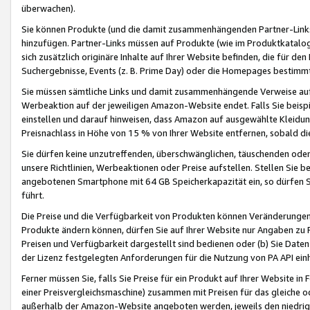
überwachen).
Sie können Produkte (und die damit zusammenhängenden Partner-Links)
hinzufügen. Partner-Links müssen auf Produkte (wie im Produktkatalog de
sich zusätzlich originäre Inhalte auf Ihrer Website befinden, die für 
Suchergebnisse, Events (z. B. Prime Day) oder die Homepages bestimmte
Sie müssen sämtliche Links und damit zusammenhängende Verweise auf z
Werbeaktion auf der jeweiligen Amazon-Website endet. Falls Sie beisp
einstellen und darauf hinweisen, dass Amazon auf ausgewählte Kleidun
Preisnachlass in Höhe von 15 % von Ihrer Website entfernen, sobald di
Sie dürfen keine unzutreffenden, überschwänglichen, täuschenden od
unsere Richtlinien, Werbeaktionen oder Preise aufstellen. Stellen Sie 
angebotenen Smartphone mit 64 GB Speicherkapazität ein, so dürfen S
führt.
Die Preise und die Verfügbarkeit von Produkten können Veränderungen 
Produkte ändern können, dürfen Sie auf Ihrer Website nur Angaben zu P
Preisen und Verfügbarkeit dargestellt sind bedienen oder (b) Sie Daten
der Lizenz festgelegten Anforderungen für die Nutzung von PA API einh
Ferner müssen Sie, falls Sie Preise für ein Produkt auf Ihrer Website in 
einer Preisvergleichsmaschine) zusammen mit Preisen für das gleiche o
außerhalb der Amazon-Website angeboten werden, jeweils den niedrigst