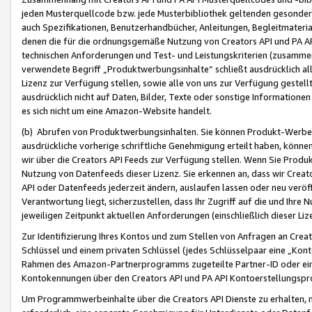
jeden Musterquellcode bzw. jede Musterbibliothek geltenden gesonder
auch Spezifikationen, Benutzerhandbücher, Anleitungen, Begleitmaterial
denen die für die ordnungsgemäße Nutzung von Creators API und PA A
technischen Anforderungen und Test- und Leistungskriterien (zusammen
verwendete Begriff „Produktwerbungsinhalte“ schließt ausdrücklich al
Lizenz zur Verfügung stellen, sowie alle von uns zur Verfügung gestel
ausdrücklich nicht auf Daten, Bilder, Texte oder sonstige Informatione
es sich nicht um eine Amazon-Website handelt.
(b) Abrufen von Produktwerbungsinhalten. Sie können Produkt-Werbein
ausdrückliche vorherige schriftliche Genehmigung erteilt haben, könn
wir über die Creators API Feeds zur Verfügung stellen. Wenn Sie Produk
Nutzung von Datenfeeds dieser Lizenz. Sie erkennen an, dass wir Creat
API oder Datenfeeds jederzeit ändern, auslaufen lassen oder neu veröffe
Verantwortung liegt, sicherzustellen, dass Ihr Zugriff auf die und Ihr
jeweiligen Zeitpunkt aktuellen Anforderungen (einschließlich dieser Liz
Zur Identifizierung Ihres Kontos und zum Stellen von Anfragen an Crea
Schlüssel und einem privaten Schlüssel (jedes Schlüsselpaar eine „Kon
Rahmen des Amazon-Partnerprogramms zugeteilte Partner-ID oder ein
Kontokennungen über den Creators API und PA API Kontoerstellungspro
Um Programmwerbeinhalte über die Creators API Dienste zu erhalten, m