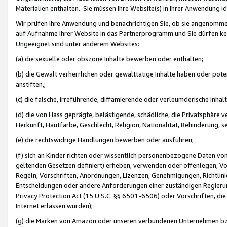
Materialien enthalten. Sie müssen Ihre Website(s) in Ihrer Anwendung ide
Wir prüfen Ihre Anwendung und benachrichtigen Sie, ob sie angenommen
auf Aufnahme Ihrer Website in das Partnerprogramm und Sie dürfen kei
Ungeeignet sind unter anderem Websites:
(a) die sexuelle oder obszöne Inhalte bewerben oder enthalten;
(b) die Gewalt verherrlichen oder gewalttätige Inhalte haben oder pot
anstiften,;
(c) die falsche, irreführende, diffamierende oder verleumderische Inha
(d) die von Hass geprägte, belästigende, schädliche, die Privatsphäre v
Herkunft, Hautfarbe, Geschlecht, Religion, Nationalität, Behinderung, 
(e) die rechtswidrige Handlungen bewerben oder ausführen;
(f) sich an Kinder richten oder wissentlich personenbezogene Daten vo
geltenden Gesetzen definiert) erheben, verwenden oder offenlegen, Vo
Regeln, Vorschriften, Anordnungen, Lizenzen, Genehmigungen, Richtlini
Entscheidungen oder andere Anforderungen einer zuständigen Regierung
Privacy Protection Act (15 U.S.C. §§ 6501-6506) oder Vorschriften, di
Internet erlassen wurden);
(g) die Marken von Amazon oder unseren verbundenen Unternehmen b