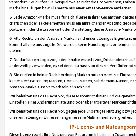
verändern. So dürfen Sie beispielsweise nicht die Proportionen, Farb
Marke hinzufügen bzw. Elemente aus einer Amazon-Marke entfernen.
5. Jede Amazon-Marke muss für sich alleine in ihrer Gesamtheit darge
grafischen oder Textelementen muss ein hinreichender Abstand gegebe
platzieren, der die Lesbarkeit oder Darstellung dieser Amazon-Marke b
6. Alle Rechte an den Amazon-Marken sind unser alleiniges Eigentum, 
kommt alleine uns zugute. Sie werden keine Handlungen vornehmen, 
stehen.
7. Du darfst kein Logo von, oder Inhalte erstellt von,
Drittanbietern au
anderweitig verwenden, es sei denn, du hast von diesem Verkäufer oder
8. Sie dürfen in keiner Rechtsordnung Marken nutzen oder zur Eintragu
keiner Rechtsordnung Marken, Domain-Namen, Subdomain-Namen, Benu
Amazon-Marke zum Verwechseln ähnlich sind.
Wir behalten uns das Recht vor, diese Markenrichtlinien und die gene
Einstellen einer Änderungsmitteilung oder überarbeiteter Markenricht
Wir behalten uns das Recht vor, gegen jede unbefugte Nutzung bzw. jede 
unserem alleinigen Ermessen angemessene Maßnahmen zu ergreifen.
IP-Lizenz- und Nutzungsan
Diese Lizenz regelt Ihre Nutzung von Programminhalten im Zusammen