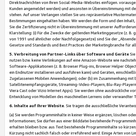
Direktnachrichten von Ihren Social-Media-Websites einfügen. vorausg
Kunden angemeldet werden) und ansonsten in Übereinstimmung mit der
stehen. Auf unser Verlangen stellen Sie uns repräsentative Mustermater
Bestimmungen eingehalten haben. Wir werden die Form und den Inhalt, di
Sie die Zertifizierung nicht in Übereinstimmung mit unserer Aufforderu
Klarstellung: (i) Für die Zwecke der geltenden Marketinggesetze (z. 
von 1991 und ähnlicher oder Nachfolgegesetze) sind Sie der „Absender“ j
Gesetze und Standards und Best Practices der Marketingbranche für 
5. Verbreitung von Partner-Links über Software und Geräte
Sie
nutzen bzw. keine Verlinkungen auf eine Amazon-Website wie nachsteh
Software-Applikationen (z. B. Browser Plug-ins, Browser Helper Objec
ein Endnutzer installieren und ausführen kann) und Geräten, einschlie
Zugelassenen Mobilen Anwendungen); oder (b) im Zusammenhang mit bzw.
Satellitenempfangsgeräte, Streaming-Video-Playern, Blu-Ray-Playern 
Viera Cast oder Vizio Internet Apps). Sie werden ohne ausdrückliche v
Entwicklung von Modellen des maschinellen Lernens oder verwandter 
6. Inhalte auf Ihrer Website
. Sie tragen die ausschließliche Verantwo
(a) Sie werden Programminhalte in keiner Weise ergänzen, löschen oder
Informationen; Sie dürfen aus einer Bilddatei bestehende Programminhal
erhalten bleiben bzw. aus Text bestehende Programminhalte so kürzen, 
Kürzung nicht sachlich falsch oder irreführend wird. Einige Arten von L