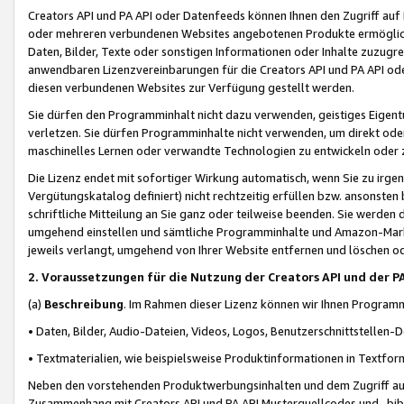
Creators API und PA API oder Datenfeeds können Ihnen den Zugriff auf D
oder mehreren verbundenen Websites angebotenen Produkte ermögliche
Daten, Bilder, Texte oder sonstigen Informationen oder Inhalte zuzugre
anwendbaren Lizenzvereinbarungen für die Creators API und PA API od
diesen verbundenen Websites zur Verfügung gestellt werden.
Sie dürfen den Programminhalt nicht dazu verwenden, geistiges Eigent
verletzen. Sie dürfen Programminhalte nicht verwenden, um direkt ode
maschinelles Lernen oder verwandte Technologien zu entwickeln oder zu
Die Lizenz endet mit sofortiger Wirkung automatisch, wenn Sie zu irg
Vergütungskatalog definiert) nicht rechtzeitig erfüllen bzw. ansonsten
schriftliche Mitteilung an Sie ganz oder teilweise beenden. Sie werden
umgehend einstellen und sämtliche Programminhalte und Amazon-Marke
jeweils verlangt, umgehend von Ihrer Website entfernen und löschen od
2. Voraussetzungen für die Nutzung der Creators API und der P
(a)
Beschreibung
. Im Rahmen dieser Lizenz können wir Ihnen Programmi
• Daten, Bilder, Audio-Dateien, Videos, Logos, Benutzerschnittstellen-
• Textmaterialien, wie beispielsweise Produktinformationen in Textfor
Neben den vorstehenden Produktwerbungsinhalten und dem Zugriff auf 
Zusammenhang mit Creators API und PA API Musterquellcodes und -bibli