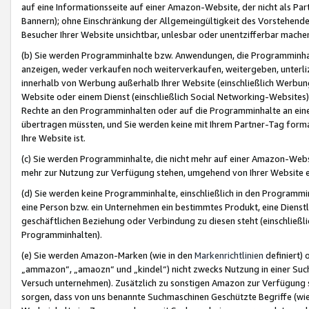
auf eine Informationsseite auf einer Amazon-Website, der nicht als Part
Bannern); ohne Einschränkung der Allgemeingültigkeit des Vorstehende
Besucher Ihrer Website unsichtbar, unlesbar oder unentzifferbar mache
(b) Sie werden Programminhalte bzw. Anwendungen, die Programminhalt
anzeigen, weder verkaufen noch weiterverkaufen, weitergeben, unterli
innerhalb von Werbung außerhalb Ihrer Website (einschließlich Werbun
Website oder einem Dienst (einschließlich Social Networking-Website
Rechte an den Programminhalten oder auf die Programminhalte an eine a
übertragen müssten, und Sie werden keine mit Ihrem Partner-Tag formati
Ihre Website ist.
(c) Sie werden Programminhalte, die nicht mehr auf einer Amazon-Websit
mehr zur Nutzung zur Verfügung stehen, umgehend von Ihrer Website e
(d) Sie werden keine Programminhalte, einschließlich in den Programmin
eine Person bzw. ein Unternehmen ein bestimmtes Produkt, eine Dienstle
geschäftlichen Beziehung oder Verbindung zu diesen steht (einschließli
Programminhalten).
(e) Sie werden Amazon-Marken (wie in den
Markenrichtlinien
definiert) 
„ammazon“, „amaozn“ und „kindel“) nicht zwecks Nutzung in einer Suc
Versuch unternehmen). Zusätzlich zu sonstigen Amazon zur Verfügung 
sorgen, dass von uns benannte Suchmaschinen Geschützte Begriffe (wie 