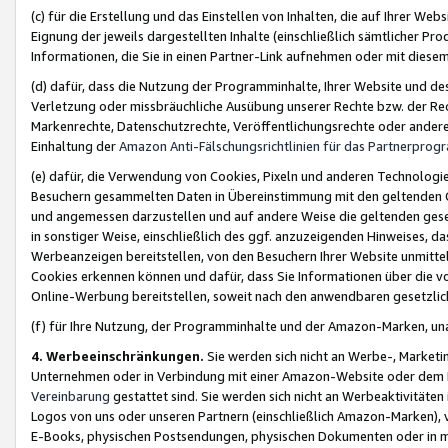
(c) für die Erstellung und das Einstellen von Inhalten, die auf Ihrer We
Eignung der jeweils dargestellten Inhalte (einschließlich sämtlicher 
Informationen, die Sie in einen Partner-Link aufnehmen oder mit diese
(d) dafür, dass die Nutzung der Programminhalte, Ihrer Website und des 
Verletzung oder missbräuchliche Ausübung unserer Rechte bzw. der Recht
Markenrechte, Datenschutzrechte, Veröffentlichungsrechte oder anderer
Einhaltung der
Amazon Anti-Fälschungsrichtlinien für das Partnerpro
(e) dafür, die Verwendung von Cookies, Pixeln und anderen Technologien
Besuchern gesammelten Daten in Übereinstimmung mit den geltenden Ge
und angemessen darzustellen und auf andere Weise die geltenden geset
in sonstiger Weise, einschließlich des ggf. anzuzeigenden Hinweises, d
Werbeanzeigen bereitstellen, von den Besuchern Ihrer Website unmitte
Cookies erkennen können und dafür, dass Sie Informationen über die v
Online-Werbung bereitstellen, soweit nach den anwendbaren gesetzlic
(f) für Ihre Nutzung, der Programminhalte und der Amazon-Marken, u
4. Werbeeinschränkungen.
Sie werden sich nicht an Werbe-, Market
Unternehmen oder in Verbindung mit einer Amazon-Website oder dem Pa
Vereinbarung
gestattet sind. Sie werden sich nicht an Werbeaktivitäten
Logos von uns oder unseren Partnern (einschließlich Amazon-Marken), 
E-Books, physischen Postsendungen, physischen Dokumenten oder in 