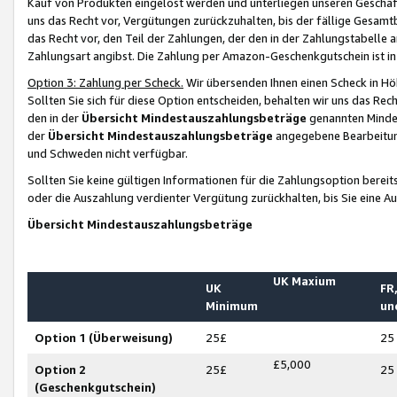
Kauf von Produkten eingelöst werden und unterliegen unseren Geschäf
uns das Recht vor, Vergütungen zurückzuhalten, bis der fällige Gesamt
das Recht vor, den Teil der Zahlungen, der den in der Zahlungstabelle 
Zahlungsart angibst. Die Zahlung per Amazon-Geschenkgutschein ist in
Option 3: Zahlung per Scheck.
Wir übersenden Ihnen einen Scheck in Höh
Sollten Sie sich für diese Option entscheiden, behalten wir uns das Rec
den in der
Übersicht Mindestauszahlungsbeträge
genannten Mindest
der
Übersicht Mindestauszahlungsbeträge
angegebene Bearbeitung
und Schweden nicht verfügbar.
Sollten Sie keine gültigen Informationen für die Zahlungsoption bereit
oder die Auszahlung verdienter Vergütung zurückhalten, bis Sie eine A
Übersicht Mindestauszahlungsbeträge
UK Maxium
UK
FR,
Minimum
un
Option 1 (Überweisung)
25£
25
£5,000
Option 2
25£
25
(Geschenkgutschein)