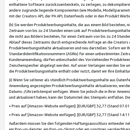
enthaltene Software zurückzuentwickeln, zu zerlegen, zu dekompilier
andere zugrunde liegende Komponenten (wie Modelle, Modellparameter
mit der Creators API, der PA API, Datenfeeds oder in den Produkt Werb
(h) Sie werden Produktwerbungsinhalte, die aus einem Bild bestehen, ni
Zeitraum von bis zu 24 Stunden einen Link auf Produktwerbungsinhalte
die nicht aus Bildern bestehen, für einen Zeitraum von bis zu 24 Stund
Ablauf dieses Zeitraums durch entsprechende Anfrage an die Creators 
Produktwerbungsinhalte aktualisieren und neu darstellen. Sofern wir Ih
Standardidentifikationsnummern (ASINs) für einen unbestimmten Zeitra
Kundenanwendung, dürfen unbeschadet des Vorstehenden Produktwerbu
Zwischenspeicher abgelegt werden. Auf unser Verlangen werden Sie un
die Produktwerbungsinhalte enthält oder nutzt, damit wir Ihre Einhalt
(i) Wenn Sie seltener als stündlich Produktwerbungsinhalte aus Datenfe
Anwendung angezeigten Produktwerbungsinhalte aktualisieren, werden 
Datums-/Uhrzeitstempel einfügen. Wenn Sie jedoch die in Ihrer Anwe
und aktualisiert haben, kann der Datumsteil des Stempels entfallen. Dies
• Preis auf [Amazon-Website einfügen]: [EUR/GBP] 32,77 (Stand 07.01.
• Preis auf [Amazon-Website einfügen]: [EUR/GBP] 32,77 (Stand 14:11 
Außerdem müssen Sie den folgenden Haftungsausschluss entweder neb
ein Pop-up-Fenster, ein Pop-up-Skript oder ein sonstiges vergleichba