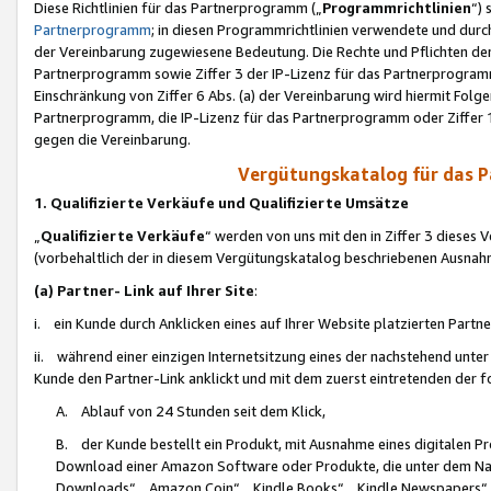
Diese Richtlinien für das Partnerprogramm („
Programmrichtlinien
“)
Partnerprogramm
; in diesen Programmrichtlinien verwendete und durch
der Vereinbarung zugewiesene Bedeutung. Die Rechte und Pflichten de
Partnerprogramm sowie Ziffer 3 der IP-Lizenz für das Partnerprogram
Einschränkung von Ziffer 6 Abs. (a) der Vereinbarung wird hiermit Fol
Partnerprogramm, die IP-Lizenz für das Partnerprogramm oder Ziffer 1
gegen die Vereinbarung.
Vergütungskatalog für das 
1. Qualifizierte Verkäufe und Qualifizierte Umsätze
„
Qualifizierte Verkäufe
“ werden von uns mit den in Ziffer 3 diese
(vorbehaltlich der in diesem Vergütungskatalog beschriebenen Ausnah
(a) Partner- Link auf Ihrer Site
:
i. ein Kunde durch Anklicken eines auf Ihrer Website platzierten Part
ii. während einer einzigen Internetsitzung eines der nachstehend unter (i)
Kunde den Partner-Link anklickt und mit dem zuerst eintretenden der f
A. Ablauf von 24 Stunden seit dem Klick,
B. der Kunde bestellt ein Produkt, mit Ausnahme eines digitalen P
Download einer Amazon Software oder Produkte, die unter dem N
Downloads“, „Amazon Coin“, „Kindle Books“, „Kindle Newspapers“, „