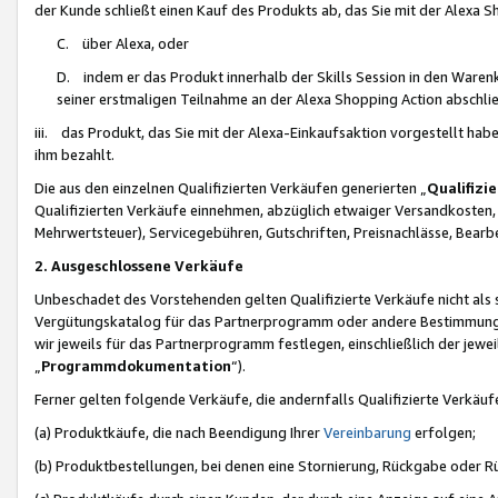
der Kunde schließt einen Kauf des Produkts ab, das Sie mit der Alexa 
C. über Alexa, oder
D. indem er das Produkt innerhalb der Skills Session in den Waren
seiner erstmaligen Teilnahme an der Alexa Shopping Action abschlie
iii. das Produkt, das Sie mit der Alexa-Einkaufsaktion vorgestellt ha
ihm bezahlt.
Die aus den einzelnen Qualifizierten Verkäufen generierten „
Qualifizi
Qualifizierten Verkäufe einnehmen, abzüglich etwaiger Versandkosten
Mehrwertsteuer), Servicegebühren, Gutschriften, Preisnachlässe, Bear
2. Ausgeschlossene Verkäufe
Unbeschadet des Vorstehenden gelten Qualifizierte Verkäufe nicht als
Vergütungskatalog für das Partnerprogramm oder andere Bestimmungen,
wir jeweils für das Partnerprogramm festlegen, einschließlich der jewe
„
Programmdokumentation
“).
Ferner gelten folgende Verkäufe, die andernfalls Qualifizierte Verkä
(a) Produktkäufe, die nach Beendigung Ihrer
Vereinbarung
erfolgen;
(b) Produktbestellungen, bei denen eine Stornierung, Rückgabe oder R