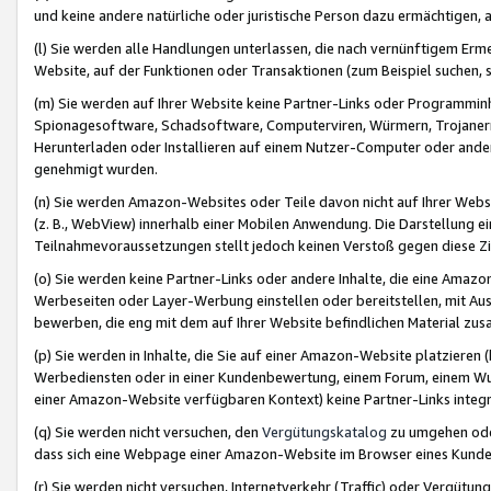
und keine andere natürliche oder juristische Person dazu ermächtigen, a
(l) Sie werden alle Handlungen unterlassen, die nach vernünftigem Erme
Website, auf der Funktionen oder Transaktionen (zum Beispiel suchen, s
(m) Sie werden auf Ihrer Website keine Partner-Links oder Programmin
Spionagesoftware, Schadsoftware, Computerviren, Würmern, Trojaner
Herunterladen oder Installieren auf einem Nutzer-Computer oder ande
genehmigt wurden.
(n) Sie werden Amazon-Websites oder Teile davon nicht auf Ihrer Websi
(z. B., WebView) innerhalb einer Mobilen Anwendung. Die Darstellung ein
Teilnahmevoraussetzungen stellt jedoch keinen Verstoß gegen diese Zif
(o) Sie werden keine Partner-Links oder andere Inhalte, die eine Am
Werbeseiten oder Layer-Werbung einstellen oder bereitstellen, mit Au
bewerben, die eng mit dem auf Ihrer Website befindlichen Material z
(p) Sie werden in Inhalte, die Sie auf einer Amazon-Website platzier
Werbediensten oder in einer Kundenbewertung, einem Forum, einem Wun
einer Amazon-Website verfügbaren Kontext) keine Partner-Links integr
(q) Sie werden nicht versuchen, den
Vergütungskatalog
zu umgehen oder
dass sich eine Webpage einer Amazon-Website im Browser eines Kunden 
(r) Sie werden nicht versuchen, Internetverkehr (Traffic) oder Vergü