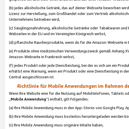
(b) jedes alkoholische Getränk, das auf deiner Webseite beworben wird
Lizenz zur Herstellung, zum Großhandel oder zum Vertrieb alkoholisch
Unternehmens betrieben wird,
(c) Säuglingsnahruhrung, alkoholische Getränke oder Tabakwaren und E
Webseiten in der EU und im Vereinigten Königreich wirbst,
(d) pflanzliche Raucherprodukte, wenn du für die Amazon-Webseite in B
(e) Produkte ohne medizinischen Verwendungszweck gemäß Anhang XVI 
Amazon-Webseite in Frankreich wirbst,
(f) jedes Produkt oder jede Dienstleistung, bei der es sich um ein Prod
erhältst eine Warnung, wenn ein Produkt oder eine Dienstleistung in de
Central ausgeschlossen ist.
Richtlinie für Mobile Anwendungen im Rahmen de
Wenn Ihre Website eine für die Nutzung auf Mobiltelefonen, Tablets 
„
Mobile Anwendung
“) enthält, gilt Folgendes:
(a) Ihre Mobile Anwendung muss in den App-Stores von Google Play, A
(b) Ihre Mobile Anwendung muss kostenlos heruntergeladen werden könn
(c) Ihre Mobile Anwendung muss originäre Inhalte haben,