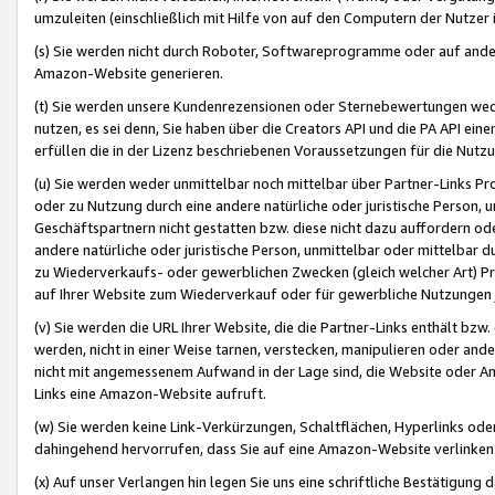
umzuleiten (einschließlich mit Hilfe von auf den Computern der Nutzer i
(s) Sie werden nicht durch Roboter, Softwareprogramme oder auf andere
Amazon-Website generieren.
(t) Sie werden unsere Kundenrezensionen oder Sternebewertungen wed
nutzen, es sei denn, Sie haben über die Creators API und die PA API e
erfüllen die in der Lizenz beschriebenen Voraussetzungen für die Nutzu
(u) Sie werden weder unmittelbar noch mittelbar über Partner-Links P
oder zu Nutzung durch eine andere natürliche oder juristische Person,
Geschäftspartnern nicht gestatten bzw. diese nicht dazu auffordern od
andere natürliche oder juristische Person, unmittelbar oder mittelbar
zu Wiederverkaufs- oder gewerblichen Zwecken (gleich welcher Art) 
auf Ihrer Website zum Wiederverkauf oder für gewerbliche Nutzungen 
(v) Sie werden die URL Ihrer Website, die die Partner-Links enthält b
werden, nicht in einer Weise tarnen, verstecken, manipulieren oder and
nicht mit angemessenem Aufwand in der Lage sind, die Website oder A
Links eine Amazon-Website aufruft.
(w) Sie werden keine Link-Verkürzungen, Schaltflächen, Hyperlinks ode
dahingehend hervorrufen, dass Sie auf eine Amazon-Website verlinken
(x) Auf unser Verlangen hin legen Sie uns eine schriftliche Bestätigung