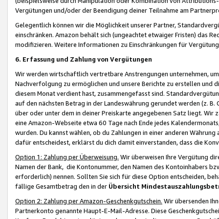
(beispielsweise durch Manipulation oder Kombination von Attributions-
Vergütungen und/oder der Beendigung deiner Teilnahme am Partnerp
Gelegentlich können wir die Möglichkeit unserer Partner, Standardv
einschränken. Amazon behält sich (ungeachtet etwaiger Fristen) das Re
modifizieren. Weitere Informationen zu Einschränkungen für Vergütung
6. Erfassung und Zahlung von Vergütungen
Wir werden wirtschaftlich vertretbare Anstrengungen unternehmen, um 
Nachverfolgung zu ermöglichen und unsere Berichte zu erstellen und di
diesem Monat verdient hast, zusammengefasst sind. Standardvergütung
auf den nächsten Betrag in der Landeswährung gerundet werden (z. B. C
über oder unter dem in deiner Preiskarte angegebenen Satz liegt. Wir
eine Amazon-Webseite etwa 60 Tage nach Ende jedes Kalendermonats, i
wurden. Du kannst wählen, ob du Zahlungen in einer anderen Währung
dafür entscheidest, erklärst du dich damit einverstanden, dass die K
Option 1: Zahlung per Überweisung.
Wir überweisen Ihre Vergütung dir
Namen der Bank, die Kontonummer, den Namen des Kontoinhabers bzw. a
erforderlich) nennen. Sollten Sie sich für diese Option entscheiden, be
fällige Gesamtbetrag den in der
Übersicht Mindestauszahlungsbet
Option 2: Zahlung per Amazon-Geschenkgutschein.
Wir übersenden Ihne
Partnerkonto genannte Haupt-E-Mail-Adresse. Diese Geschenkgutschei