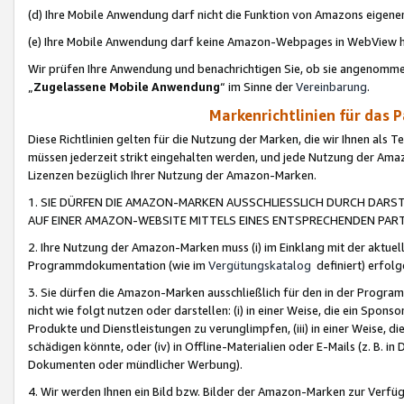
(d) Ihre Mobile Anwendung darf nicht die Funktion von Amazons eige
(e) Ihre Mobile Anwendung darf keine Amazon-Webpages in WebView 
Wir prüfen Ihre Anwendung und benachrichtigen Sie, ob sie angenomm
„
Zugelassene Mobile Anwendung
“ im Sinne der
Vereinbarung
.
Markenrichtlinien für das 
Diese Richtlinien gelten für die Nutzung der Marken, die wir Ihnen als 
müssen jederzeit strikt eingehalten werden, und jede Nutzung der Ama
Lizenzen bezüglich Ihrer Nutzung der Amazon-Marken.
1. SIE DÜRFEN DIE AMAZON-MARKEN AUSSCHLIESSLICH DURCH DARS
AUF EINER AMAZON-WEBSITE MITTELS EINES ENTSPRECHENDEN PART
2. Ihre Nutzung der Amazon-Marken muss (i) im Einklang mit der aktuells
Programmdokumentation (wie im
Vergütungskatalog
definiert) erfolg
3. Sie dürfen die Amazon-Marken ausschließlich für den in der Progr
nicht wie folgt nutzen oder darstellen: (i) in einer Weise, die ein Spo
Produkte und Dienstleistungen zu verunglimpfen, (iii) in einer Weise
schädigen könnte, oder (iv) in Offline-Materialien oder E-Mails (z. B.
Dokumenten oder mündlicher Werbung).
4. Wir werden Ihnen ein Bild bzw. Bilder der Amazon-Marken zur Verfüg