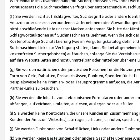
Werbeinhalte im Zusammenhang mit Suchergebnissen verwendet werden,
vorausgesetzt die Suchmaschine verfügt über entsprechende Ausschlu
(f) Sie werden nicht auf Schlagwörter, Suchbegriffe oder andere Ident
Amazon oder unseren verbundenen Unternehmen oder Abwandlungen bzw
nicht abschließende Liste unserer Marken entnehmen Sie bitte der Nich
Schlagwortauktionen auf Suchmaschinen teilnehmen, wenn die sich da
Kostenpflichtige Suchplatzierung (wie im
Vergütungskatalog
definiert
Suchmaschinen Links zur Verfügung stellen, damit Sie bei allgemeinen I
kostenfreien Suchergebnissen) auftauchen, solange Sie die
Vereinbaru
auf Ihre Website leiten und nicht unmittelbar oder mittelbar über eine
(g) Sie werden natürlichen oder juristischen Personen für die Nutzung 
Form von Geld, Rabatten, Preisnachlässen, Punkten, Spenden für Hilfs
beispielsweise keine Prämien- oder Treueprogramme auflegen, die Anrei
Partner-Links zu besuchen.
(h) Sie werden die Inhalte von elektronischen Formularen oder anderem M
abfangen, aufzeichnen, umleiten, auslesen, auslegen oder ausfüllen.
(i) Sie werden keine Kontodaten, die unsere Kunden im Zusammenhang 
Kunden der Amazon-Websites), abfragen, erheben, einholen, speichern,
(j) Sie werden Funktionen von Schaltflächen, Links oder andere Funkti
(k) Sie werden keine Bestellungen oder andere Geschäfte über eine Ama