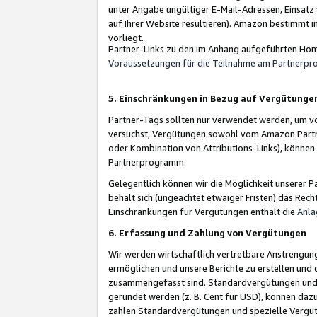
unter Angabe ungültiger E-Mail-Adressen, Einsatz
auf Ihrer Website resultieren). Amazon bestimmt i
vorliegt.
Partner-Links zu den im Anhang aufgeführten Hom
Voraussetzungen für die Teilnahme am Partnerp
5. Einschränkungen in Bezug auf Vergütunge
Partner-Tags sollten nur verwendet werden, um von 
versuchst, Vergütungen sowohl vom Amazon Partn
oder Kombination von Attributions-Links), könne
Partnerprogramm.
Gelegentlich können wir die Möglichkeit unsere
behält sich (ungeachtet etwaiger Fristen) das Rec
Einschränkungen für Vergütungen enthält die
Anla
6. Erfassung und Zahlung von Vergütungen
Wir werden wirtschaftlich vertretbare Anstrengu
ermöglichen und unsere Berichte zu erstellen und 
zusammengefasst sind. Standardvergütungen und s
gerundet werden (z. B. Cent für USD), können dazu
zahlen Standardvergütungen und spezielle Vergüt