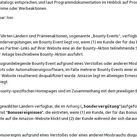
skatalogs entsprechen, und laut Programmdokumentation im Hinblick auf Pr
amme oder Werbeaktionen.
bar:
hier
.
führten Ländern sind Prämienaktionen, sogenannte „Bounty Events“, verfügb
Sondervergütungen; ein Bounty Event liegt vor, wenn (1) ein Kunde der für da
nes Partner-Links auf Ihrer Website eine an der Bounty-Aktion teilnehmende 
er Anlage beschriebene Bounty-Aktion ausführt.
ugrundeliegende Bounty Event aufgrund eines Verstoßes oder anderen Miss
ots oder Automatisierungssoftware, im Falle mehrerer Bounty Events einer e
r Website resultieren) disqualifiziert wurde. Amazon legt im alleinigen Ermess
iegt.
n Bounty-spezifischen Homepages sind im Zusammenhang mit dem jeweiligen
sgewählten Ländern verfügbar, die im
Anhang
(„
Sondervergütung
“)aufgefüh
it "
Bonusereignissen
", die eintreten, wenn (1) ein Kunde, der für das Bon
bsite auf die Amazon-Website klickt und (2) der Kunde während der sich dar
usereignis aufgrund eines Verstoßes oder eines anderen Missbrauchs disqua