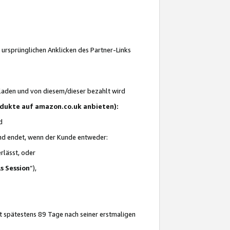
 ursprünglichen Anklicken des Partner-Links
laden und von diesem/dieser bezahlt wird
rodukte auf amazon.co.uk anbieten):
d
 und endet, wenn der Kunde entweder:
erlässt, oder
ls Session
“),
t spätestens 89 Tage nach seiner erstmaligen