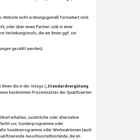
azon-Website nicht ordnungsgemäß formatiert sind;
, oder über einen Partner-Link in einer
e Verlinkungstools, die wir Ihnen ggf. zur
ütungen gezahlt werden);
 Ihnen die in der
Anlage
(„
Standardvergütung
ines bestimmten Prozentsatzes der Qualifizierten
eit erhalten, zusätzliche oder alternative
as Recht vor, Sonderprogramme oder
für alle Sonderprogramme oder Werbeaktionen (auch
lifizierende Ausschlusstatbestände, die im