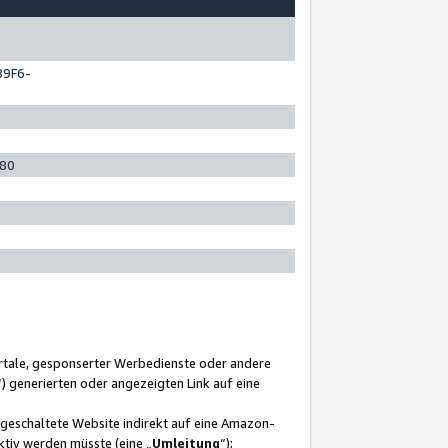
89F6-
280
ortale, gesponserter Werbedienste oder andere
“) generierten oder angezeigten Link auf eine
ngeschaltete Website indirekt auf eine Amazon-
ktiv werden müsste (eine „
Umleitung
“);