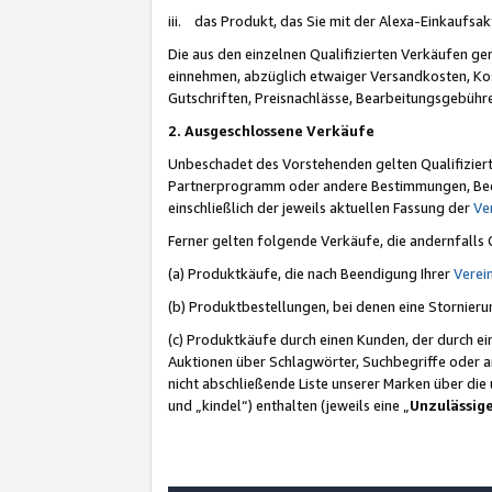
iii. das Produkt, das Sie mit der Alexa-Einkaufsa
Die aus den einzelnen Qualifizierten Verkäufen gen
einnehmen, abzüglich etwaiger Versandkosten, Ko
Gutschriften, Preisnachlässe, Bearbeitungsgebühr
2. Ausgeschlossene Verkäufe
Unbeschadet des Vorstehenden gelten Qualifiziert
Partnerprogramm oder andere Bestimmungen, Beding
einschließlich der jeweils aktuellen Fassung der
Ve
Ferner gelten folgende Verkäufe, die andernfalls
(a) Produktkäufe, die nach Beendigung Ihrer
Verei
(b) Produktbestellungen, bei denen eine Stornier
(c) Produktkäufe durch einen Kunden, der durch e
Auktionen über Schlagwörter, Suchbegriffe oder a
nicht abschließende Liste unserer Marken über di
und „kindel“) enthalten (jeweils eine „
Unzulässig