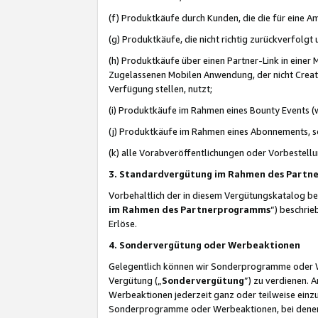
(f) Produktkäufe durch Kunden, die die für eine
(g) Produktkäufe, die nicht richtig zurückverfolg
(h) Produktkäufe über einen Partner-Link in einer
Zugelassenen Mobilen Anwendung, der nicht Creator
Verfügung stellen, nutzt;
(i) Produktkäufe im Rahmen eines Bounty Events (w
(j) Produktkäufe im Rahmen eines Abonnements, so
(k) alle Vorabveröffentlichungen oder Vorbestellu
3. Standardvergütung im Rahmen des Part
Vorbehaltlich der in diesem Vergütungskatalog b
im Rahmen des Partnerprogramms
“) beschri
Erlöse.
4. Sondervergütung oder Werbeaktionen
Gelegentlich können wir Sonderprogramme oder Wer
Vergütung („
Sondervergütung
”) zu verdienen. 
Werbeaktionen jederzeit ganz oder teilweise einz
Sonderprogramme oder Werbeaktionen, bei denen e