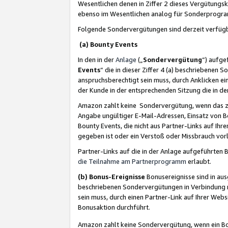
Wesentlichen denen in Ziffer 2 dieses Vergütung
ebenso im Wesentlichen analog für Sonderprogr
Folgende Sondervergütungen sind derzeit verfüg
(a) Bounty Events
In den in der
Anlage
(„
Sondervergütung
“) aufge
Events
“ die in dieser Ziffer 4 (a) beschriebenen 
anspruchsberechtigt sein muss, durch Anklicken ei
der Kunde in der entsprechenden Sitzung die in d
Amazon zahlt keine Sondervergütung, wenn das z
Angabe ungültiger E-Mail-Adressen, Einsatz von B
Bounty Events, die nicht aus Partner-Links auf Ihre
gegeben ist oder ein Verstoß oder Missbrauch vorl
Partner-Links auf die in der Anlage aufgeführte
die Teilnahme am Partnerprogramm
erlaubt.
(b) Bonus-Ereignisse
Bonusereignisse sind in au
beschriebenen Sondervergütungen in Verbindung m
sein muss, durch einen Partner-Link auf Ihrer We
Bonusaktion durchführt.
Amazon zahlt keine Sondervergütung, wenn ein Bon