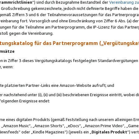
rammrichtlinien
“) sind durch Bezugnahme Bestandteil der
Vereinbarung z
Großschreibung gekennzeichnete, jedoch nicht definierte Begriffe haben die
 gemäß Ziffern 3 und 6 der Teilnahmevoraussetzungen für das Partnerprogram
nbarung fort. Vorsorglich und ohne Einschränkung von Ziffer 6 Abs. (a) der
ungen für die Teilnahme am Partnerprogramm, die IP-Lizenz für das Partner
rstoß gegen die Vereinbarung.
ungskatalog für das Partnerprogramm („Vergütungska
 Umsätze
n in Ziffer 3 dieses Vergütungskatalogs festgelegten Standardvergütungen v
r, wenn:
ite platzierten Partner-Links eine Amazon-Website aufruft; und
r nachstehend unter (i), (ii) und (iii) beschriebenen Ereignisse eintritt, wobe
 folgenden Ereignisse endet:
hme eines digitalen Produkts (gemäß Feststellung nach unserem alleinigen 
 „Amazon Music“, „Amazon Shorts“, „eDocs“, „Amazon Prime Video“, „Game
Newsfeeds“ oder „Kindle Magazines“) (jeweils ein „
Digitales Produkt
“) ver