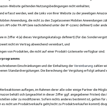
 Amazon-Website geltenden Nutzungsbedingungen nicht einhalten;
t und erfasst werden, weil die Links von Ihrer Website zu der jeweiligen Am
 Mobilen Anwendung, die nicht zu den Zugelassenen Mobilen Anwendungen zählt
s API oder PA API (wie nachstehend unter der IP-Lizenz definiert) oder ander
ie in Ziffer 4 (a) dieses Vergütungskatalogs definiert) (für das Sonderverg
weit nicht im Vertrag abweichend vereinbart, und
ngen von Produkten, die nicht auf einer Produkt-Listenseite verfügbar sind.
nerprogramms
eschriebenen Einschränkungen und der Einhaltung der
Vereinbarung
zahlen wir
ebenen Standardvergütungen. Die Berechnung der Vergütung erfolgt anhand e
beaktionen auflegen, im Rahmen derer alle oder einige Partner die Möglichk
Amazon behält sich (ungeachtet in dieser Ziffer ggf. angegebener Fristen) d
ustellen oder zu modifizieren. Sofern nichts anderes bestimmt ist, gelten 
s nicht um Produktverkäufe geht/nicht zu Produktverkäufen kommt) disqua