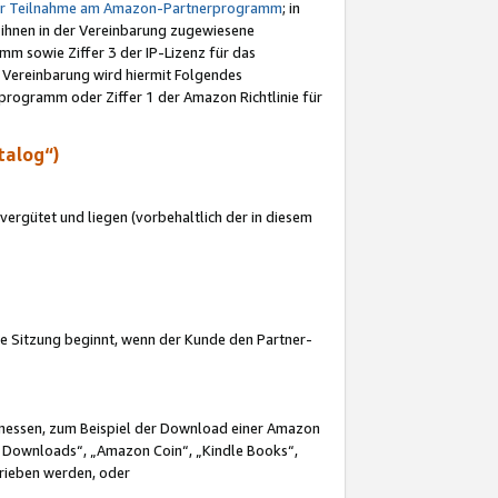
ur Teilnahme am Amazon-Partnerprogramm
; in
 ihnen in der Vereinbarung zugewiesene
m sowie Ziffer 3 der IP-Lizenz für das
 Vereinbarung wird hiermit Folgendes
programm oder Ziffer 1 der Amazon Richtlinie für
talog“)
ergütet und liegen (vorbehaltlich der in diesem
i die Sitzung beginnt, wenn der Kunde den Partner-
Ermessen, zum Beispiel der Download einer Amazon
 Downloads“, „Amazon Coin“, „Kindle Books“,
trieben werden, oder