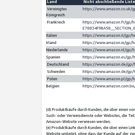
Land
Nicht abschließende List
Vereinigtes
https://www.amazon.co.uk/
Königreich
Frankreich
https://www.amazon.fr/gp/
E78834F9BA58__SECTION_
Italien
https://www.amazon.it/gp/h
Irland
https://www.amazon.ie/gp/
Niederlande
https://www.amazon.nl/gp/
Spanien
https://www.amazon.es/gp/
Deutschland
https://www.amazon.de/gp/
Schweden
https://www.amazon.de/gp/
Polen
https://www.amazon.pl/gp/
Belgien
https://www.amazon.com.be
(d) Produktkäufe durch Kunden, die über einen vo
Such- oder Verweisdienste oder Websites, die Teil
Amazon-Website verwiesen werden;
(e) Produktkäufe durch Kunden, die über einen Li
Website umleitet, ohne dass der Kunde auf der zw