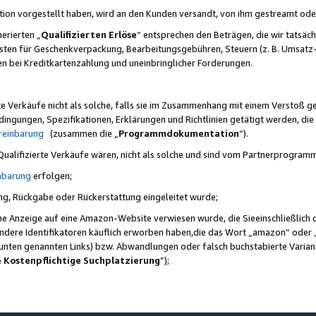
ktion vorgestellt haben, wird an den Kunden versandt, von ihm gestreamt od
erierten „
Qualifizierten Erlöse
“ entsprechen den Beträgen, die wir tatsäch
sten für Geschenkverpackung, Bearbeitungsgebühren, Steuern (z. B. Umsatz-
en bei Kreditkartenzahlung und uneinbringlicher Forderungen.
e Verkäufe nicht als solche, falls sie im Zusammenhang mit einem Verstoß 
ungen, Spezifikationen, Erklärungen und Richtlinien getätigt werden, die 
reinbarung
(zusammen die „
Programmdokumentation
“).
 Qualifizierte Verkäufe wären, nicht als solche und sind vom Partnerprogra
nbarung
erfolgen;
ung, Rückgabe oder Rückerstattung eingeleitet wurde;
ine Anzeige auf eine Amazon-Website verwiesen wurde, die Sieeinschließlich
ndere Identifikatoren käuflich erworben haben,die das Wort „amazon“ oder 
e unten genannten Links) bzw. Abwandlungen oder falsch buchstabierte Varia
e Kostenpflichtige Suchplatzierung
”);