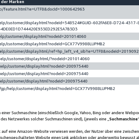
e der Marken
gp/feature.html?ie=UTF8&docId=1000642963
help/customer/display.html?nodeId=548524#GUID-602FA6E8-D724-4317-
64DE0ED1D744420E933ED292E5A7B3D3
elp/customer/display.html?nodeId=201014060
help/customer/display.html?nodeId=GCX77V9988LUPMB2
help/customer/display.html/ref=hp_left_v4_sib?ie=UTF8&nodeId=201909
help/customer/display.html/?nodeId=201014060
help/customer/display.html?nodeId=200975440
help/customer/display.html?nodeId=200975440
help/customer/display.html?nodeId=200975440
/gp/help/customer/display.html?nodeId=GCX77V9988LUPMB2
n einer Suchmaschine (einschließlich Google, Yahoo, Bing oder andere Webp
 des Netzwerkes solcher Suchmaschinen sind), (jeweils eine „
Suchmaschine
nk auf eine Amazon-Website verwiesen werden, der Nutzer über eine zwische
ischengeschalteten Website einen Link anklicken oder anderweitig bewusst a