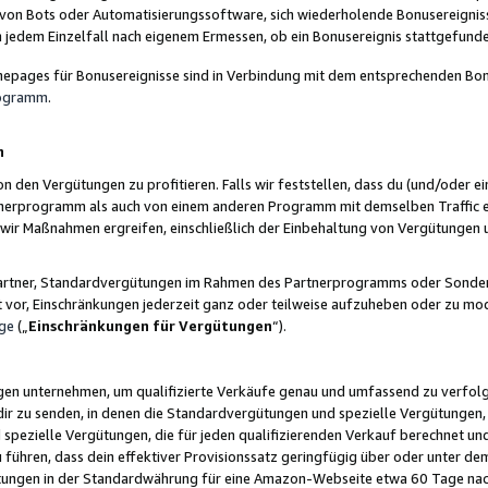
 von Bots oder Automatisierungssoftware, sich wiederholende Bonusereignisse
n jedem Einzelfall nach eigenem Ermessen, ob ein Bonusereignis stattgefund
epages für Bonusereignisse sind in Verbindung mit dem entsprechenden Bonu
rogramm
.
n
den Vergütungen zu profitieren. Falls wir feststellen, dass du (und/oder ein
erprogramm als auch von einem anderen Programm mit demselben Traffic ei
n wir Maßnahmen ergreifen, einschließlich der Einbehaltung von Vergütunge
r Partner, Standardvergütungen im Rahmen des Partnerprogramms oder Sonde
ht vor, Einschränkungen jederzeit ganz oder teilweise aufzuheben oder zu mod
ge
(„
Einschränkungen für Vergütungen
“).
ngen unternehmen, um qualifizierte Verkäufe genau und umfassend zu verfol
dir zu senden, in denen die Standardvergütungen und spezielle Vergütungen, 
pezielle Vergütungen, die für jeden qualifizierenden Verkauf berechnet un
 führen, dass dein effektiver Provisionssatz geringfügig über oder unter dem
ungen in der Standardwährung für eine Amazon-Webseite etwa 60 Tage nach