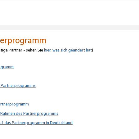
tnerprogramm
itige Partner - sehen Sie
hier
,
was sich geändert hat
)
rogramm
s Partnerprogramms
Partnerprogramm
im Rahmen des Partnerprogramms
auf das Partnerprogramm in Deutschland