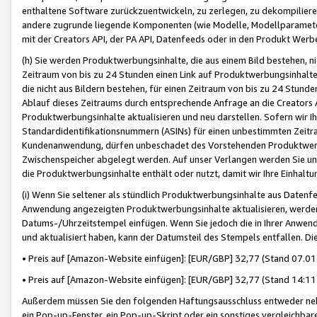
enthaltene Software zurückzuentwickeln, zu zerlegen, zu dekompilier
andere zugrunde liegende Komponenten (wie Modelle, Modellparameter
mit der Creators API, der PA API, Datenfeeds oder in den Produkt Werb
(h) Sie werden Produktwerbungsinhalte, die aus einem Bild bestehen, ni
Zeitraum von bis zu 24 Stunden einen Link auf Produktwerbungsinhalte
die nicht aus Bildern bestehen, für einen Zeitraum von bis zu 24 Stund
Ablauf dieses Zeitraums durch entsprechende Anfrage an die Creators 
Produktwerbungsinhalte aktualisieren und neu darstellen. Sofern wir Ih
Standardidentifikationsnummern (ASINs) für einen unbestimmten Zeitra
Kundenanwendung, dürfen unbeschadet des Vorstehenden Produktwerbu
Zwischenspeicher abgelegt werden. Auf unser Verlangen werden Sie un
die Produktwerbungsinhalte enthält oder nutzt, damit wir Ihre Einhalt
(i) Wenn Sie seltener als stündlich Produktwerbungsinhalte aus Datenfe
Anwendung angezeigten Produktwerbungsinhalte aktualisieren, werden 
Datums-/Uhrzeitstempel einfügen. Wenn Sie jedoch die in Ihrer Anwe
und aktualisiert haben, kann der Datumsteil des Stempels entfallen. Dies
• Preis auf [Amazon-Website einfügen]: [EUR/GBP] 32,77 (Stand 07.01.
• Preis auf [Amazon-Website einfügen]: [EUR/GBP] 32,77 (Stand 14:11 
Außerdem müssen Sie den folgenden Haftungsausschluss entweder neb
ein Pop-up-Fenster, ein Pop-up-Skript oder ein sonstiges vergleichba