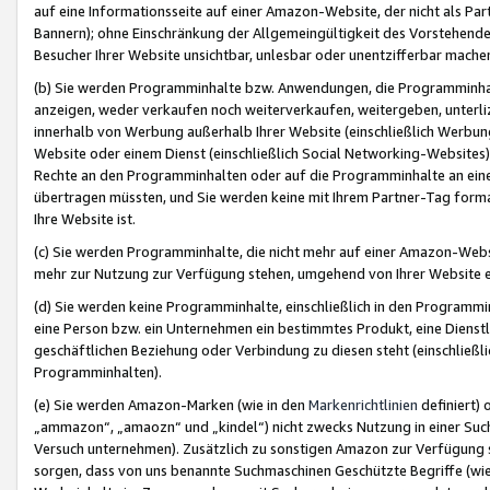
auf eine Informationsseite auf einer Amazon-Website, der nicht als Part
Bannern); ohne Einschränkung der Allgemeingültigkeit des Vorstehende
Besucher Ihrer Website unsichtbar, unlesbar oder unentzifferbar mache
(b) Sie werden Programminhalte bzw. Anwendungen, die Programminhalt
anzeigen, weder verkaufen noch weiterverkaufen, weitergeben, unterli
innerhalb von Werbung außerhalb Ihrer Website (einschließlich Werbun
Website oder einem Dienst (einschließlich Social Networking-Website
Rechte an den Programminhalten oder auf die Programminhalte an eine a
übertragen müssten, und Sie werden keine mit Ihrem Partner-Tag formati
Ihre Website ist.
(c) Sie werden Programminhalte, die nicht mehr auf einer Amazon-Websit
mehr zur Nutzung zur Verfügung stehen, umgehend von Ihrer Website e
(d) Sie werden keine Programminhalte, einschließlich in den Programmin
eine Person bzw. ein Unternehmen ein bestimmtes Produkt, eine Dienstle
geschäftlichen Beziehung oder Verbindung zu diesen steht (einschließli
Programminhalten).
(e) Sie werden Amazon-Marken (wie in den
Markenrichtlinien
definiert) 
„ammazon“, „amaozn“ und „kindel“) nicht zwecks Nutzung in einer Suc
Versuch unternehmen). Zusätzlich zu sonstigen Amazon zur Verfügung 
sorgen, dass von uns benannte Suchmaschinen Geschützte Begriffe (wie 