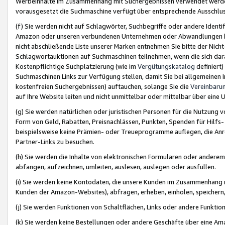
Werbeinhalte im Zusammenhang mit Suchergebnissen verwendet werden,
vorausgesetzt die Suchmaschine verfügt über entsprechende Ausschlu
(f) Sie werden nicht auf Schlagwörter, Suchbegriffe oder andere Ident
Amazon oder unseren verbundenen Unternehmen oder Abwandlungen bzw
nicht abschließende Liste unserer Marken entnehmen Sie bitte der Nich
Schlagwortauktionen auf Suchmaschinen teilnehmen, wenn die sich da
Kostenpflichtige Suchplatzierung (wie im
Vergütungskatalog
definiert
Suchmaschinen Links zur Verfügung stellen, damit Sie bei allgemeinen I
kostenfreien Suchergebnissen) auftauchen, solange Sie die
Vereinbaru
auf Ihre Website leiten und nicht unmittelbar oder mittelbar über eine
(g) Sie werden natürlichen oder juristischen Personen für die Nutzung 
Form von Geld, Rabatten, Preisnachlässen, Punkten, Spenden für Hilfs
beispielsweise keine Prämien- oder Treueprogramme auflegen, die Anrei
Partner-Links zu besuchen.
(h) Sie werden die Inhalte von elektronischen Formularen oder anderem M
abfangen, aufzeichnen, umleiten, auslesen, auslegen oder ausfüllen.
(i) Sie werden keine Kontodaten, die unsere Kunden im Zusammenhang 
Kunden der Amazon-Websites), abfragen, erheben, einholen, speichern,
(j) Sie werden Funktionen von Schaltflächen, Links oder andere Funkti
(k) Sie werden keine Bestellungen oder andere Geschäfte über eine Ama