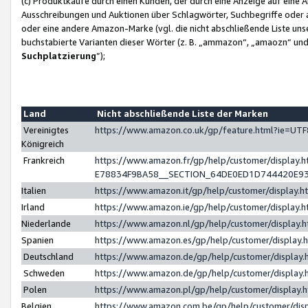
(c) Produktkäufe durch einen Kunden, der durch eine Anzeige auf eine 
Ausschreibungen und Auktionen über Schlagwörter, Suchbegriffe oder 
oder eine andere Amazon-Marke (vgl. die nicht abschließende Liste un
buchstabierte Varianten dieser Wörter (z. B. „ammazon“, „amaozn“ und „
Suchplatzierung
”);
Land
Nicht abschließende Liste der Marken
Vereinigtes
https://www.amazon.co.uk/gp/feature.html?ie=U
Königreich
Frankreich
https://www.amazon.fr/gp/help/customer/displa
E78834F9BA58__SECTION_64DE0ED1D744420E9
Italien
https://www.amazon.it/gp/help/customer/display
Irland
https://www.amazon.ie/gp/help/customer/displa
Niederlande
https://www.amazon.nl/gp/help/customer/display
Spanien
https://www.amazon.es/gp/help/customer/display
Deutschland
https://www.amazon.de/gp/help/customer/displa
Schweden
https://www.amazon.de/gp/help/customer/displa
Polen
https://www.amazon.pl/gp/help/customer/display
Belgien
https://www.amazon.com.be/gp/help/customer/d