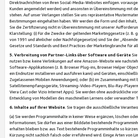
Direktnachrichten von Ihren Social-Media-Websites einfügen. vorausg
Kunden angemeldet werden) und ansonsten in Übereinstimmung mit der
stehen. Auf unser Verlangen stellen Sie uns repräsentative Mustermater
Bestimmungen eingehalten haben. Wir werden die Form und den Inhalt, di
Sie die Zertifizierung nicht in Übereinstimmung mit unserer Aufforderu
Klarstellung: (i) Für die Zwecke der geltenden Marketinggesetze (z. 
von 1991 und ähnlicher oder Nachfolgegesetze) sind Sie der „Absender“ j
Gesetze und Standards und Best Practices der Marketingbranche für 
5. Verbreitung von Partner-Links über Software und Geräte
Sie
nutzen bzw. keine Verlinkungen auf eine Amazon-Website wie nachsteh
Software-Applikationen (z. B. Browser Plug-ins, Browser Helper Objec
ein Endnutzer installieren und ausführen kann) und Geräten, einschlie
Zugelassenen Mobilen Anwendungen); oder (b) im Zusammenhang mit bzw.
Satellitenempfangsgeräte, Streaming-Video-Playern, Blu-Ray-Playern 
Viera Cast oder Vizio Internet Apps). Sie werden ohne ausdrückliche v
Entwicklung von Modellen des maschinellen Lernens oder verwandter 
6. Inhalte auf Ihrer Website
. Sie tragen die ausschließliche Verantwo
(a) Sie werden Programminhalte in keiner Weise ergänzen, löschen oder
Informationen; Sie dürfen aus einer Bilddatei bestehende Programminhal
erhalten bleiben bzw. aus Text bestehende Programminhalte so kürzen, 
Kürzung nicht sachlich falsch oder irreführend wird. Einige Arten von L