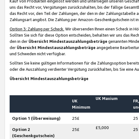
Kauf von Produkten eingelöst werden und unterliegen unseren Geschäf
uns das Recht vor, Vergütungen zurückzuhalten, bis der fällige Gesamt
das Recht vor, den Teil der Zahlungen, der den in der Zahlungstabelle 
Zahlungsart angibst. Die Zahlung per Amazon-Geschenkgutschein ist in
Option 3: Zahlung per Scheck.
Wir übersenden Ihnen einen Scheck in Höh
Sollten Sie sich für diese Option entscheiden, behalten wir uns das Rec
den in der
Übersicht Mindestauszahlungsbeträge
genannten Mindest
der
Übersicht Mindestauszahlungsbeträge
angegebene Bearbeitung
und Schweden nicht verfügbar.
Sollten Sie keine gültigen Informationen für die Zahlungsoption bereit
oder die Auszahlung verdienter Vergütung zurückhalten, bis Sie eine A
Übersicht Mindestauszahlungsbeträge
UK Maxium
UK
FR,
Minimum
un
Option 1 (Überweisung)
25£
25
£5,000
Option 2
25£
25
(Geschenkgutschein)