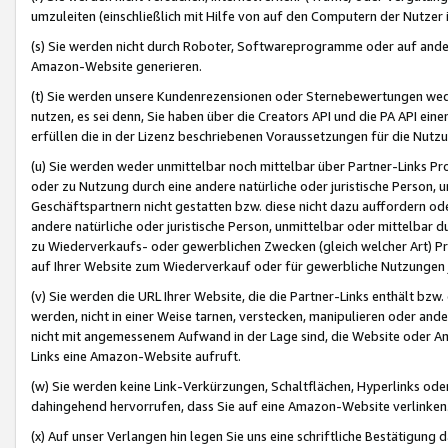
umzuleiten (einschließlich mit Hilfe von auf den Computern der Nutzer i
(s) Sie werden nicht durch Roboter, Softwareprogramme oder auf andere
Amazon-Website generieren.
(t) Sie werden unsere Kundenrezensionen oder Sternebewertungen wed
nutzen, es sei denn, Sie haben über die Creators API und die PA API e
erfüllen die in der Lizenz beschriebenen Voraussetzungen für die Nutzu
(u) Sie werden weder unmittelbar noch mittelbar über Partner-Links P
oder zu Nutzung durch eine andere natürliche oder juristische Person,
Geschäftspartnern nicht gestatten bzw. diese nicht dazu auffordern od
andere natürliche oder juristische Person, unmittelbar oder mittelbar
zu Wiederverkaufs- oder gewerblichen Zwecken (gleich welcher Art) 
auf Ihrer Website zum Wiederverkauf oder für gewerbliche Nutzungen 
(v) Sie werden die URL Ihrer Website, die die Partner-Links enthält b
werden, nicht in einer Weise tarnen, verstecken, manipulieren oder and
nicht mit angemessenem Aufwand in der Lage sind, die Website oder A
Links eine Amazon-Website aufruft.
(w) Sie werden keine Link-Verkürzungen, Schaltflächen, Hyperlinks ode
dahingehend hervorrufen, dass Sie auf eine Amazon-Website verlinken
(x) Auf unser Verlangen hin legen Sie uns eine schriftliche Bestätigung