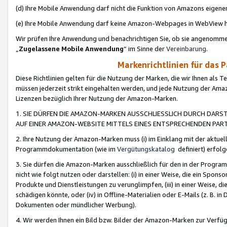
(d) Ihre Mobile Anwendung darf nicht die Funktion von Amazons eige
(e) Ihre Mobile Anwendung darf keine Amazon-Webpages in WebView 
Wir prüfen Ihre Anwendung und benachrichtigen Sie, ob sie angenomm
„
Zugelassene Mobile Anwendung
“ im Sinne der
Vereinbarung
.
Markenrichtlinien für das 
Diese Richtlinien gelten für die Nutzung der Marken, die wir Ihnen als 
müssen jederzeit strikt eingehalten werden, und jede Nutzung der Ama
Lizenzen bezüglich Ihrer Nutzung der Amazon-Marken.
1. SIE DÜRFEN DIE AMAZON-MARKEN AUSSCHLIESSLICH DURCH DARS
AUF EINER AMAZON-WEBSITE MITTELS EINES ENTSPRECHENDEN PART
2. Ihre Nutzung der Amazon-Marken muss (i) im Einklang mit der aktuells
Programmdokumentation (wie im
Vergütungskatalog
definiert) erfolg
3. Sie dürfen die Amazon-Marken ausschließlich für den in der Progr
nicht wie folgt nutzen oder darstellen: (i) in einer Weise, die ein Spo
Produkte und Dienstleistungen zu verunglimpfen, (iii) in einer Weise
schädigen könnte, oder (iv) in Offline-Materialien oder E-Mails (z. B.
Dokumenten oder mündlicher Werbung).
4. Wir werden Ihnen ein Bild bzw. Bilder der Amazon-Marken zur Verfüg