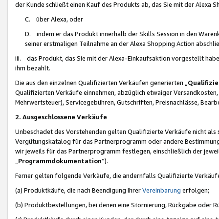
der Kunde schließt einen Kauf des Produkts ab, das Sie mit der Alexa 
C. über Alexa, oder
D. indem er das Produkt innerhalb der Skills Session in den Waren
seiner erstmaligen Teilnahme an der Alexa Shopping Action abschlie
iii. das Produkt, das Sie mit der Alexa-Einkaufsaktion vorgestellt ha
ihm bezahlt.
Die aus den einzelnen Qualifizierten Verkäufen generierten „
Qualifizi
Qualifizierten Verkäufe einnehmen, abzüglich etwaiger Versandkosten
Mehrwertsteuer), Servicegebühren, Gutschriften, Preisnachlässe, Bear
2. Ausgeschlossene Verkäufe
Unbeschadet des Vorstehenden gelten Qualifizierte Verkäufe nicht als
Vergütungskatalog für das Partnerprogramm oder andere Bestimmungen,
wir jeweils für das Partnerprogramm festlegen, einschließlich der jewe
„
Programmdokumentation
“).
Ferner gelten folgende Verkäufe, die andernfalls Qualifizierte Verkä
(a) Produktkäufe, die nach Beendigung Ihrer
Vereinbarung
erfolgen;
(b) Produktbestellungen, bei denen eine Stornierung, Rückgabe oder R