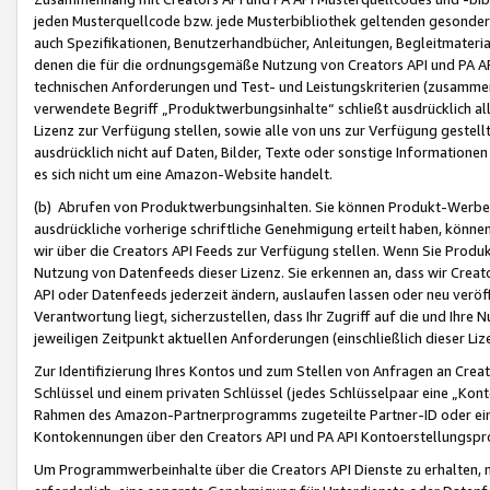
jeden Musterquellcode bzw. jede Musterbibliothek geltenden gesonder
auch Spezifikationen, Benutzerhandbücher, Anleitungen, Begleitmaterial
denen die für die ordnungsgemäße Nutzung von Creators API und PA A
technischen Anforderungen und Test- und Leistungskriterien (zusammen
verwendete Begriff „Produktwerbungsinhalte“ schließt ausdrücklich al
Lizenz zur Verfügung stellen, sowie alle von uns zur Verfügung gestel
ausdrücklich nicht auf Daten, Bilder, Texte oder sonstige Informatione
es sich nicht um eine Amazon-Website handelt.
(b) Abrufen von Produktwerbungsinhalten. Sie können Produkt-Werbein
ausdrückliche vorherige schriftliche Genehmigung erteilt haben, könn
wir über die Creators API Feeds zur Verfügung stellen. Wenn Sie Produk
Nutzung von Datenfeeds dieser Lizenz. Sie erkennen an, dass wir Creat
API oder Datenfeeds jederzeit ändern, auslaufen lassen oder neu veröffe
Verantwortung liegt, sicherzustellen, dass Ihr Zugriff auf die und Ihr
jeweiligen Zeitpunkt aktuellen Anforderungen (einschließlich dieser Liz
Zur Identifizierung Ihres Kontos und zum Stellen von Anfragen an Crea
Schlüssel und einem privaten Schlüssel (jedes Schlüsselpaar eine „Kon
Rahmen des Amazon-Partnerprogramms zugeteilte Partner-ID oder ein
Kontokennungen über den Creators API und PA API Kontoerstellungspro
Um Programmwerbeinhalte über die Creators API Dienste zu erhalten, m