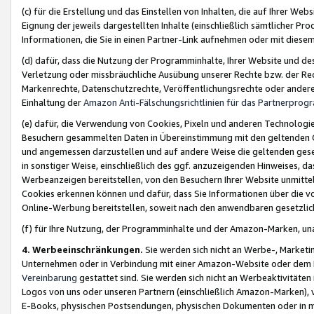
(c) für die Erstellung und das Einstellen von Inhalten, die auf Ihrer We
Eignung der jeweils dargestellten Inhalte (einschließlich sämtlicher 
Informationen, die Sie in einen Partner-Link aufnehmen oder mit diese
(d) dafür, dass die Nutzung der Programminhalte, Ihrer Website und des 
Verletzung oder missbräuchliche Ausübung unserer Rechte bzw. der Recht
Markenrechte, Datenschutzrechte, Veröffentlichungsrechte oder anderer
Einhaltung der
Amazon Anti-Fälschungsrichtlinien für das Partnerpro
(e) dafür, die Verwendung von Cookies, Pixeln und anderen Technologien
Besuchern gesammelten Daten in Übereinstimmung mit den geltenden Ge
und angemessen darzustellen und auf andere Weise die geltenden geset
in sonstiger Weise, einschließlich des ggf. anzuzeigenden Hinweises, d
Werbeanzeigen bereitstellen, von den Besuchern Ihrer Website unmitte
Cookies erkennen können und dafür, dass Sie Informationen über die v
Online-Werbung bereitstellen, soweit nach den anwendbaren gesetzlic
(f) für Ihre Nutzung, der Programminhalte und der Amazon-Marken, u
4. Werbeeinschränkungen.
Sie werden sich nicht an Werbe-, Market
Unternehmen oder in Verbindung mit einer Amazon-Website oder dem Pa
Vereinbarung
gestattet sind. Sie werden sich nicht an Werbeaktivitäten
Logos von uns oder unseren Partnern (einschließlich Amazon-Marken), 
E-Books, physischen Postsendungen, physischen Dokumenten oder in 