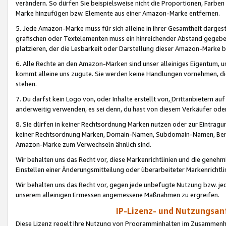
verändern. So dürfen Sie beispielsweise nicht die Proportionen, Farb
Marke hinzufügen bzw. Elemente aus einer Amazon-Marke entfernen.
5. Jede Amazon-Marke muss für sich alleine in ihrer Gesamtheit darge
grafischen oder Textelementen muss ein hinreichender Abstand gegebe
platzieren, der die Lesbarkeit oder Darstellung dieser Amazon-Marke b
6. Alle Rechte an den Amazon-Marken sind unser alleiniges Eigentum, 
kommt alleine uns zugute. Sie werden keine Handlungen vornehmen, 
stehen.
7. Du darfst kein Logo von, oder Inhalte erstellt von,
Drittanbietern au
anderweitig verwenden, es sei denn, du hast von diesem Verkäufer oder
8. Sie dürfen in keiner Rechtsordnung Marken nutzen oder zur Eintragu
keiner Rechtsordnung Marken, Domain-Namen, Subdomain-Namen, Benu
Amazon-Marke zum Verwechseln ähnlich sind.
Wir behalten uns das Recht vor, diese Markenrichtlinien und die gene
Einstellen einer Änderungsmitteilung oder überarbeiteter Markenricht
Wir behalten uns das Recht vor, gegen jede unbefugte Nutzung bzw. jede 
unserem alleinigen Ermessen angemessene Maßnahmen zu ergreifen.
IP-Lizenz- und Nutzungsan
Diese Lizenz regelt Ihre Nutzung von Programminhalten im Zusammen