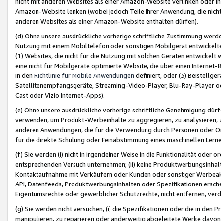
nicht mit anderen Websites als einer Amazon-Website verlinken oder i
Amazon-Website lenken (wobei jedoch Teile Ihrer Anwendung, die nich
anderen Websites als einer Amazon-Website enthalten dürfen).
(d) Ohne unsere ausdrückliche vorherige schriftliche Zustimmung werd
Nutzung mit einem Mobiltelefon oder sonstigen Mobilgerät entwickelt
(1) Websites, die nicht für die Nutzung mit solchen Geräten entwickelt
eine nicht für Mobilgeräte optimierte Website, die über einen Interne
in den
Richtlinie für Mobile Anwendungen
definiert, oder (3) Beistellge
Satellitenempfangsgeräte, Streaming-Video-Player, Blu-Ray-Player ode
Cast oder Vizio Internet-Apps).
(e) Ohne unsere ausdrückliche vorherige schriftliche Genehmigung dürfe
verwenden, um Produkt-Werbeinhalte zu aggregieren, zu analysieren, 
anderen Anwendungen, die für die Verwendung durch Personen oder Or
für die direkte Schulung oder Feinabstimmung eines maschinellen Lern
(f) Sie werden (i) nicht in irgendeiner Weise in die Funktionalität ode
entsprechenden Versuch unternehmen; (ii) keine Produktwerbungsinha
Kontaktaufnahme mit Verkäufern oder Kunden oder sonstiger Werbeaktiv
API, Datenfeeds, Produktwerbungsinhalten oder Spezifikationen erschei
Eigentumsrechte oder gewerblicher Schutzrechte, nicht entfernen, verd
(g) Sie werden nicht versuchen, (i) die Spezifikationen oder die in de
manipulieren, zu reparieren oder anderweitig abgeleitete Werke davon z