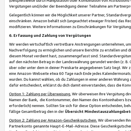
(beispielsweise durch Manipulation oder Kombination von Attributions-
Vergütungen und/oder der Beendigung deiner Teilnahme am Partnerp
Gelegentlich können wir die Möglichkeit unserer Partner, Standardv
einschränken. Amazon behält sich (ungeachtet etwaiger Fristen) das Re
modifizieren. Weitere Informationen zu Einschränkungen für Vergütung
6. Erfassung und Zahlung von Vergütungen
Wir werden wirtschaftlich vertretbare Anstrengungen unternehmen, um 
Nachverfolgung zu ermöglichen und unsere Berichte zu erstellen und di
diesem Monat verdient hast, zusammengefasst sind. Standardvergütung
auf den nächsten Betrag in der Landeswährung gerundet werden (z. B. C
über oder unter dem in deiner Preiskarte angegebenen Satz liegt. Wir
eine Amazon-Webseite etwa 60 Tage nach Ende jedes Kalendermonats, i
wurden. Du kannst wählen, ob du Zahlungen in einer anderen Währung
dafür entscheidest, erklärst du dich damit einverstanden, dass die K
Option 1: Zahlung per Überweisung.
Wir überweisen Ihre Vergütung dir
Namen der Bank, die Kontonummer, den Namen des Kontoinhabers bzw. a
erforderlich) nennen. Sollten Sie sich für diese Option entscheiden, be
fällige Gesamtbetrag den in der
Übersicht Mindestauszahlungsbet
Option 2: Zahlung per Amazon-Geschenkgutschein.
Wir übersenden Ihne
Partnerkonto genannte Haupt-E-Mail-Adresse. Diese Geschenkgutschei