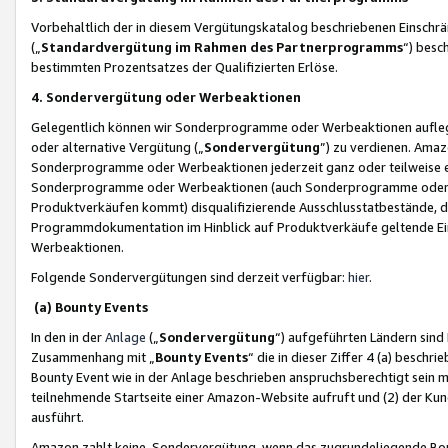
Vorbehaltlich der in diesem Vergütungskatalog beschriebenen Einschr
(„
Standardvergütung im Rahmen des Partnerprogramms
“) besc
bestimmten Prozentsatzes der Qualifizierten Erlöse.
4. Sondervergütung oder Werbeaktionen
Gelegentlich können wir Sonderprogramme oder Werbeaktionen auflegen,
oder alternative Vergütung („
Sondervergütung
”) zu verdienen. Amazo
Sonderprogramme oder Werbeaktionen jederzeit ganz oder teilweise einz
Sonderprogramme oder Werbeaktionen (auch Sonderprogramme oder We
Produktverkäufen kommt) disqualifizierende Ausschlusstatbestände, di
Programmdokumentation im Hinblick auf Produktverkäufe geltende E
Werbeaktionen.
Folgende Sondervergütungen sind derzeit verfügbar:
hier
.
(a) Bounty Events
In den in der
Anlage
(„
Sondervergütung
“) aufgeführten Ländern sind
Zusammenhang mit „
Bounty Events
“ die in dieser Ziffer 4 (a) besch
Bounty Event wie in der Anlage beschrieben anspruchsberechtigt sein mu
teilnehmende Startseite einer Amazon-Website aufruft und (2) der Kun
ausführt.
Amazon zahlt keine Sondervergütung, wenn das zugrundeliegende Boun