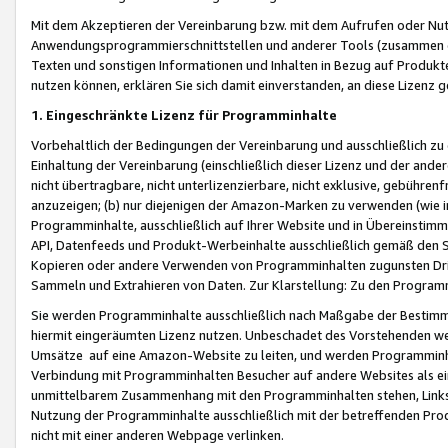
Mit dem Akzeptieren der Vereinbarung bzw. mit dem Aufrufen oder Nutz
Anwendungsprogrammierschnittstellen und anderer Tools (zusammen die
Texten und sonstigen Informationen und Inhalten in Bezug auf Produkte
nutzen können, erklären Sie sich damit einverstanden, an diese Lizenz 
1. Eingeschränkte Lizenz für Programminhalte
Vorbehaltlich der Bedingungen der Vereinbarung und ausschließlich z
Einhaltung der Vereinbarung (einschließlich dieser Lizenz und der ande
nicht übertragbare, nicht unterlizenzierbare, nicht exklusive, gebühren
anzuzeigen; (b) nur diejenigen der Amazon-Marken zu verwenden (wie in 
Programminhalte, ausschließlich auf Ihrer Website und in Übereinstimmu
API, Datenfeeds und Produkt-Werbeinhalte ausschließlich gemäß den Spe
Kopieren oder andere Verwenden von Programminhalten zugunsten Dri
Sammeln und Extrahieren von Daten. Zur Klarstellung: Zu den Program
Sie werden Programminhalte ausschließlich nach Maßgabe der Besti
hiermit eingeräumten Lizenz nutzen. Unbeschadet des Vorstehenden we
Umsätze auf eine Amazon-Website zu leiten, und werden Programminhal
Verbindung mit Programminhalten Besucher auf andere Websites als ein
unmittelbarem Zusammenhang mit den Programminhalten stehen, Links z
Nutzung der Programminhalte ausschließlich mit der betreffenden Pr
nicht mit einer anderen Webpage verlinken.