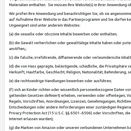
Materialien enthalten. Sie müssen Ihre Website(s) in Ihrer Anwendung ide
Wir prüfen Ihre Anwendung und benachrichtigen Sie, ob sie angenommen
auf Aufnahme Ihrer Website in das Partnerprogramm und Sie dürfen kei
Ungeeignet sind unter anderem Websites:
(a) die sexuelle oder obszöne Inhalte bewerben oder enthalten;
(b) die Gewalt verherrlichen oder gewalttätige Inhalte haben oder pot
anstiften,;
(c) die falsche, irreführende, diffamierende oder verleumderische Inha
(d) die von Hass geprägte, belästigende, schädliche, die Privatsphäre v
Herkunft, Hautfarbe, Geschlecht, Religion, Nationalität, Behinderung, 
(e) die rechtswidrige Handlungen bewerben oder ausführen;
(f) sich an Kinder richten oder wissentlich personenbezogene Daten vo
geltenden Gesetzen definiert) erheben, verwenden oder offenlegen, Vo
Regeln, Vorschriften, Anordnungen, Lizenzen, Genehmigungen, Richtlini
Entscheidungen oder andere Anforderungen einer zuständigen Regierung
Privacy Protection Act (15 U.S.C. §§ 6501-6506) oder Vorschriften, di
Internet erlassen wurden);
(g) die Marken von Amazon oder unseren verbundenen Unternehmen b