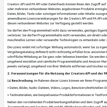
Creators API und PA API oder Datenfeeds können Ihnen den Zugriff auf D
oder mehreren verbundenen Websites angebotenen Produkte ermögliche
Daten, Bilder, Texte oder sonstigen Informationen oder Inhalte zuzugre
anwendbaren Lizenzvereinbarungen für die Creators API und PA API od
diesen verbundenen Websites zur Verfügung gestellt werden.
Sie dürfen den Programminhalt nicht dazu verwenden, geistiges Eigent
verletzen. Sie dürfen Programminhalte nicht verwenden, um direkt ode
maschinelles Lernen oder verwandte Technologien zu entwickeln oder zu
Die Lizenz endet mit sofortiger Wirkung automatisch, wenn Sie zu irg
Vergütungskatalog definiert) nicht rechtzeitig erfüllen bzw. ansonsten
schriftliche Mitteilung an Sie ganz oder teilweise beenden. Sie werden
umgehend einstellen und sämtliche Programminhalte und Amazon-Marke
jeweils verlangt, umgehend von Ihrer Website entfernen und löschen od
2. Voraussetzungen für die Nutzung der Creators API und der P
(a)
Beschreibung
. Im Rahmen dieser Lizenz können wir Ihnen Programmi
• Daten, Bilder, Audio-Dateien, Videos, Logos, Benutzerschnittstellen-
• Textmaterialien, wie beispielsweise Produktinformationen in Textfor
Neben den vorstehenden Produktwerbungsinhalten und dem Zugriff auf 
Zusammenhang mit Creators API und PA API Musterquellcodes und -bibli