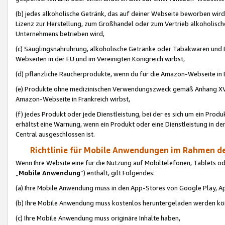
(b) jedes alkoholische Getränk, das auf deiner Webseite beworben wird
Lizenz zur Herstellung, zum Großhandel oder zum Vertrieb alkoholisch
Unternehmens betrieben wird,
(c) Säuglingsnahruhrung, alkoholische Getränke oder Tabakwaren und E
Webseiten in der EU und im Vereinigten Königreich wirbst,
(d) pflanzliche Raucherprodukte, wenn du für die Amazon-Webseite in B
(e) Produkte ohne medizinischen Verwendungszweck gemäß Anhang XVI 
Amazon-Webseite in Frankreich wirbst,
(f) jedes Produkt oder jede Dienstleistung, bei der es sich um ein Prod
erhältst eine Warnung, wenn ein Produkt oder eine Dienstleistung in de
Central ausgeschlossen ist.
Richtlinie für Mobile Anwendungen im Rahmen de
Wenn Ihre Website eine für die Nutzung auf Mobiltelefonen, Tablets 
„
Mobile Anwendung
“) enthält, gilt Folgendes:
(a) Ihre Mobile Anwendung muss in den App-Stores von Google Play, A
(b) Ihre Mobile Anwendung muss kostenlos heruntergeladen werden könn
(c) Ihre Mobile Anwendung muss originäre Inhalte haben,