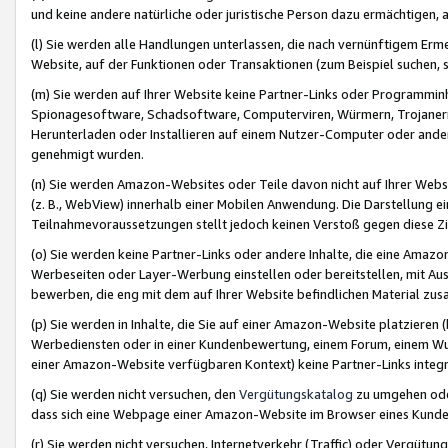
und keine andere natürliche oder juristische Person dazu ermächtigen, a
(l) Sie werden alle Handlungen unterlassen, die nach vernünftigem Erme
Website, auf der Funktionen oder Transaktionen (zum Beispiel suchen, s
(m) Sie werden auf Ihrer Website keine Partner-Links oder Programmin
Spionagesoftware, Schadsoftware, Computerviren, Würmern, Trojaner
Herunterladen oder Installieren auf einem Nutzer-Computer oder ande
genehmigt wurden.
(n) Sie werden Amazon-Websites oder Teile davon nicht auf Ihrer Websi
(z. B., WebView) innerhalb einer Mobilen Anwendung. Die Darstellung ein
Teilnahmevoraussetzungen stellt jedoch keinen Verstoß gegen diese Zif
(o) Sie werden keine Partner-Links oder andere Inhalte, die eine Am
Werbeseiten oder Layer-Werbung einstellen oder bereitstellen, mit Au
bewerben, die eng mit dem auf Ihrer Website befindlichen Material z
(p) Sie werden in Inhalte, die Sie auf einer Amazon-Website platzier
Werbediensten oder in einer Kundenbewertung, einem Forum, einem Wun
einer Amazon-Website verfügbaren Kontext) keine Partner-Links integr
(q) Sie werden nicht versuchen, den
Vergütungskatalog
zu umgehen oder
dass sich eine Webpage einer Amazon-Website im Browser eines Kunden 
(r) Sie werden nicht versuchen, Internetverkehr (Traffic) oder Vergü