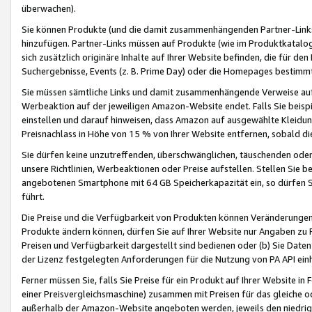
überwachen).
Sie können Produkte (und die damit zusammenhängenden Partner-Links)
hinzufügen. Partner-Links müssen auf Produkte (wie im Produktkatalog de
sich zusätzlich originäre Inhalte auf Ihrer Website befinden, die für 
Suchergebnisse, Events (z. B. Prime Day) oder die Homepages bestimmte
Sie müssen sämtliche Links und damit zusammenhängende Verweise auf z
Werbeaktion auf der jeweiligen Amazon-Website endet. Falls Sie beisp
einstellen und darauf hinweisen, dass Amazon auf ausgewählte Kleidun
Preisnachlass in Höhe von 15 % von Ihrer Website entfernen, sobald di
Sie dürfen keine unzutreffenden, überschwänglichen, täuschenden od
unsere Richtlinien, Werbeaktionen oder Preise aufstellen. Stellen Sie 
angebotenen Smartphone mit 64 GB Speicherkapazität ein, so dürfen S
führt.
Die Preise und die Verfügbarkeit von Produkten können Veränderungen 
Produkte ändern können, dürfen Sie auf Ihrer Website nur Angaben zu P
Preisen und Verfügbarkeit dargestellt sind bedienen oder (b) Sie Daten
der Lizenz festgelegten Anforderungen für die Nutzung von PA API einh
Ferner müssen Sie, falls Sie Preise für ein Produkt auf Ihrer Website in 
einer Preisvergleichsmaschine) zusammen mit Preisen für das gleiche o
außerhalb der Amazon-Website angeboten werden, jeweils den niedrigst