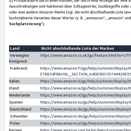
(c) Produktkäufe durch einen Kunden, der durch eine Anzeige auf eine 
Ausschreibungen und Auktionen über Schlagwörter, Suchbegriffe oder 
oder eine andere Amazon-Marke (vgl. die nicht abschließende Liste un
buchstabierte Varianten dieser Wörter (z. B. „ammazon“, „amaozn“ und „
Suchplatzierung
”);
Land
Nicht abschließende Liste der Marken
Vereinigtes
https://www.amazon.co.uk/gp/feature.html?ie=U
Königreich
Frankreich
https://www.amazon.fr/gp/help/customer/displa
E78834F9BA58__SECTION_64DE0ED1D744420E9
Italien
https://www.amazon.it/gp/help/customer/display
Irland
https://www.amazon.ie/gp/help/customer/displa
Niederlande
https://www.amazon.nl/gp/help/customer/display
Spanien
https://www.amazon.es/gp/help/customer/display
Deutschland
https://www.amazon.de/gp/help/customer/displa
Schweden
https://www.amazon.de/gp/help/customer/displa
Polen
https://www.amazon.pl/gp/help/customer/display
Belgien
https://www.amazon.com.be/gp/help/customer/d