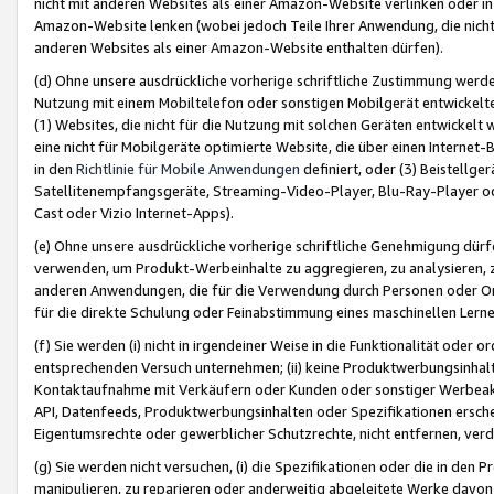
nicht mit anderen Websites als einer Amazon-Website verlinken oder i
Amazon-Website lenken (wobei jedoch Teile Ihrer Anwendung, die nich
anderen Websites als einer Amazon-Website enthalten dürfen).
(d) Ohne unsere ausdrückliche vorherige schriftliche Zustimmung werd
Nutzung mit einem Mobiltelefon oder sonstigen Mobilgerät entwickelt
(1) Websites, die nicht für die Nutzung mit solchen Geräten entwickelt
eine nicht für Mobilgeräte optimierte Website, die über einen Interne
in den
Richtlinie für Mobile Anwendungen
definiert, oder (3) Beistellge
Satellitenempfangsgeräte, Streaming-Video-Player, Blu-Ray-Player ode
Cast oder Vizio Internet-Apps).
(e) Ohne unsere ausdrückliche vorherige schriftliche Genehmigung dürfe
verwenden, um Produkt-Werbeinhalte zu aggregieren, zu analysieren, 
anderen Anwendungen, die für die Verwendung durch Personen oder Or
für die direkte Schulung oder Feinabstimmung eines maschinellen Lern
(f) Sie werden (i) nicht in irgendeiner Weise in die Funktionalität ode
entsprechenden Versuch unternehmen; (ii) keine Produktwerbungsinha
Kontaktaufnahme mit Verkäufern oder Kunden oder sonstiger Werbeaktiv
API, Datenfeeds, Produktwerbungsinhalten oder Spezifikationen erschei
Eigentumsrechte oder gewerblicher Schutzrechte, nicht entfernen, verd
(g) Sie werden nicht versuchen, (i) die Spezifikationen oder die in de
manipulieren, zu reparieren oder anderweitig abgeleitete Werke davon z