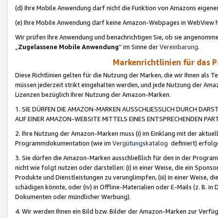
(d) Ihre Mobile Anwendung darf nicht die Funktion von Amazons eige
(e) Ihre Mobile Anwendung darf keine Amazon-Webpages in WebView 
Wir prüfen Ihre Anwendung und benachrichtigen Sie, ob sie angenomm
„
Zugelassene Mobile Anwendung
“ im Sinne der
Vereinbarung
.
Markenrichtlinien für das 
Diese Richtlinien gelten für die Nutzung der Marken, die wir Ihnen als 
müssen jederzeit strikt eingehalten werden, und jede Nutzung der Ama
Lizenzen bezüglich Ihrer Nutzung der Amazon-Marken.
1. SIE DÜRFEN DIE AMAZON-MARKEN AUSSCHLIESSLICH DURCH DARS
AUF EINER AMAZON-WEBSITE MITTELS EINES ENTSPRECHENDEN PART
2. Ihre Nutzung der Amazon-Marken muss (i) im Einklang mit der aktuells
Programmdokumentation (wie im
Vergütungskatalog
definiert) erfolg
3. Sie dürfen die Amazon-Marken ausschließlich für den in der Progr
nicht wie folgt nutzen oder darstellen: (i) in einer Weise, die ein Spo
Produkte und Dienstleistungen zu verunglimpfen, (iii) in einer Weise
schädigen könnte, oder (iv) in Offline-Materialien oder E-Mails (z. B.
Dokumenten oder mündlicher Werbung).
4. Wir werden Ihnen ein Bild bzw. Bilder der Amazon-Marken zur Verfüg