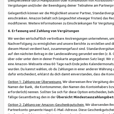
(beispielsweise durch Manipulation oder Kombination von Attributions-
Vergütungen und/oder der Beendigung deiner Teilnahme am Partnerp
Gelegentlich können wir die Möglichkeit unserer Partner, Standardv
einschränken. Amazon behält sich (ungeachtet etwaiger Fristen) das Re
modifizieren. Weitere Informationen zu Einschränkungen für Vergütung
6. Erfassung und Zahlung von Vergütungen
Wir werden wirtschaftlich vertretbare Anstrengungen unternehmen, um 
Nachverfolgung zu ermöglichen und unsere Berichte zu erstellen und di
diesem Monat verdient hast, zusammengefasst sind. Standardvergütung
auf den nächsten Betrag in der Landeswährung gerundet werden (z. B. C
über oder unter dem in deiner Preiskarte angegebenen Satz liegt. Wir
eine Amazon-Webseite etwa 60 Tage nach Ende jedes Kalendermonats, i
wurden. Du kannst wählen, ob du Zahlungen in einer anderen Währung
dafür entscheidest, erklärst du dich damit einverstanden, dass die K
Option 1: Zahlung per Überweisung.
Wir überweisen Ihre Vergütung dir
Namen der Bank, die Kontonummer, den Namen des Kontoinhabers bzw. a
erforderlich) nennen. Sollten Sie sich für diese Option entscheiden, be
fällige Gesamtbetrag den in der
Übersicht Mindestauszahlungsbet
Option 2: Zahlung per Amazon-Geschenkgutschein.
Wir übersenden Ihne
Partnerkonto genannte Haupt-E-Mail-Adresse. Diese Geschenkgutschei