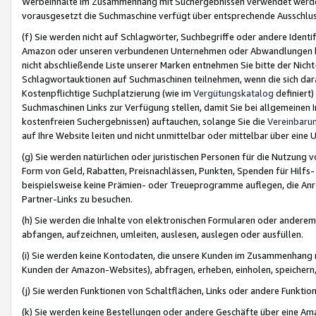
Werbeinhalte im Zusammenhang mit Suchergebnissen verwendet werden,
vorausgesetzt die Suchmaschine verfügt über entsprechende Ausschlu
(f) Sie werden nicht auf Schlagwörter, Suchbegriffe oder andere Ident
Amazon oder unseren verbundenen Unternehmen oder Abwandlungen bzw
nicht abschließende Liste unserer Marken entnehmen Sie bitte der Nich
Schlagwortauktionen auf Suchmaschinen teilnehmen, wenn die sich da
Kostenpflichtige Suchplatzierung (wie im
Vergütungskatalog
definiert
Suchmaschinen Links zur Verfügung stellen, damit Sie bei allgemeinen I
kostenfreien Suchergebnissen) auftauchen, solange Sie die
Vereinbaru
auf Ihre Website leiten und nicht unmittelbar oder mittelbar über eine
(g) Sie werden natürlichen oder juristischen Personen für die Nutzung 
Form von Geld, Rabatten, Preisnachlässen, Punkten, Spenden für Hilfs
beispielsweise keine Prämien- oder Treueprogramme auflegen, die Anrei
Partner-Links zu besuchen.
(h) Sie werden die Inhalte von elektronischen Formularen oder anderem M
abfangen, aufzeichnen, umleiten, auslesen, auslegen oder ausfüllen.
(i) Sie werden keine Kontodaten, die unsere Kunden im Zusammenhang 
Kunden der Amazon-Websites), abfragen, erheben, einholen, speichern,
(j) Sie werden Funktionen von Schaltflächen, Links oder andere Funkti
(k) Sie werden keine Bestellungen oder andere Geschäfte über eine Ama