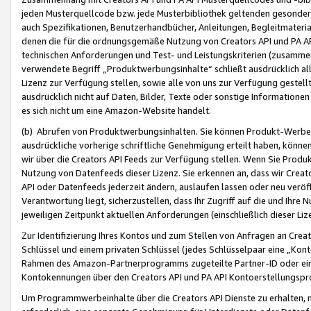
jeden Musterquellcode bzw. jede Musterbibliothek geltenden gesonder
auch Spezifikationen, Benutzerhandbücher, Anleitungen, Begleitmaterial
denen die für die ordnungsgemäße Nutzung von Creators API und PA A
technischen Anforderungen und Test- und Leistungskriterien (zusammen
verwendete Begriff „Produktwerbungsinhalte“ schließt ausdrücklich al
Lizenz zur Verfügung stellen, sowie alle von uns zur Verfügung gestel
ausdrücklich nicht auf Daten, Bilder, Texte oder sonstige Informatione
es sich nicht um eine Amazon-Website handelt.
(b) Abrufen von Produktwerbungsinhalten. Sie können Produkt-Werbein
ausdrückliche vorherige schriftliche Genehmigung erteilt haben, könn
wir über die Creators API Feeds zur Verfügung stellen. Wenn Sie Produk
Nutzung von Datenfeeds dieser Lizenz. Sie erkennen an, dass wir Creat
API oder Datenfeeds jederzeit ändern, auslaufen lassen oder neu veröffe
Verantwortung liegt, sicherzustellen, dass Ihr Zugriff auf die und Ihr
jeweiligen Zeitpunkt aktuellen Anforderungen (einschließlich dieser Liz
Zur Identifizierung Ihres Kontos und zum Stellen von Anfragen an Crea
Schlüssel und einem privaten Schlüssel (jedes Schlüsselpaar eine „Kon
Rahmen des Amazon-Partnerprogramms zugeteilte Partner-ID oder ein
Kontokennungen über den Creators API und PA API Kontoerstellungspro
Um Programmwerbeinhalte über die Creators API Dienste zu erhalten, m