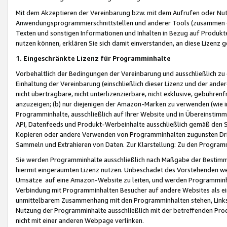
Mit dem Akzeptieren der Vereinbarung bzw. mit dem Aufrufen oder Nutz
Anwendungsprogrammierschnittstellen und anderer Tools (zusammen die
Texten und sonstigen Informationen und Inhalten in Bezug auf Produkte
nutzen können, erklären Sie sich damit einverstanden, an diese Lizenz 
1. Eingeschränkte Lizenz für Programminhalte
Vorbehaltlich der Bedingungen der Vereinbarung und ausschließlich z
Einhaltung der Vereinbarung (einschließlich dieser Lizenz und der ande
nicht übertragbare, nicht unterlizenzierbare, nicht exklusive, gebühren
anzuzeigen; (b) nur diejenigen der Amazon-Marken zu verwenden (wie in 
Programminhalte, ausschließlich auf Ihrer Website und in Übereinstimmu
API, Datenfeeds und Produkt-Werbeinhalte ausschließlich gemäß den Spe
Kopieren oder andere Verwenden von Programminhalten zugunsten Dri
Sammeln und Extrahieren von Daten. Zur Klarstellung: Zu den Program
Sie werden Programminhalte ausschließlich nach Maßgabe der Besti
hiermit eingeräumten Lizenz nutzen. Unbeschadet des Vorstehenden we
Umsätze auf eine Amazon-Website zu leiten, und werden Programminhal
Verbindung mit Programminhalten Besucher auf andere Websites als ein
unmittelbarem Zusammenhang mit den Programminhalten stehen, Links z
Nutzung der Programminhalte ausschließlich mit der betreffenden Pr
nicht mit einer anderen Webpage verlinken.