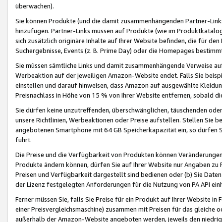
überwachen).
Sie können Produkte (und die damit zusammenhängenden Partner-Links)
hinzufügen. Partner-Links müssen auf Produkte (wie im Produktkatalog de
sich zusätzlich originäre Inhalte auf Ihrer Website befinden, die für 
Suchergebnisse, Events (z. B. Prime Day) oder die Homepages bestimmte
Sie müssen sämtliche Links und damit zusammenhängende Verweise auf z
Werbeaktion auf der jeweiligen Amazon-Website endet. Falls Sie beisp
einstellen und darauf hinweisen, dass Amazon auf ausgewählte Kleidun
Preisnachlass in Höhe von 15 % von Ihrer Website entfernen, sobald di
Sie dürfen keine unzutreffenden, überschwänglichen, täuschenden od
unsere Richtlinien, Werbeaktionen oder Preise aufstellen. Stellen Sie 
angebotenen Smartphone mit 64 GB Speicherkapazität ein, so dürfen S
führt.
Die Preise und die Verfügbarkeit von Produkten können Veränderungen 
Produkte ändern können, dürfen Sie auf Ihrer Website nur Angaben zu P
Preisen und Verfügbarkeit dargestellt sind bedienen oder (b) Sie Daten
der Lizenz festgelegten Anforderungen für die Nutzung von PA API einh
Ferner müssen Sie, falls Sie Preise für ein Produkt auf Ihrer Website in 
einer Preisvergleichsmaschine) zusammen mit Preisen für das gleiche o
außerhalb der Amazon-Website angeboten werden, jeweils den niedrigst