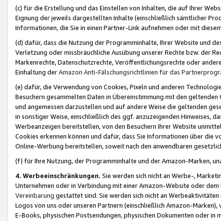
(c) für die Erstellung und das Einstellen von Inhalten, die auf Ihrer We
Eignung der jeweils dargestellten Inhalte (einschließlich sämtlicher 
Informationen, die Sie in einen Partner-Link aufnehmen oder mit diese
(d) dafür, dass die Nutzung der Programminhalte, Ihrer Website und des 
Verletzung oder missbräuchliche Ausübung unserer Rechte bzw. der Recht
Markenrechte, Datenschutzrechte, Veröffentlichungsrechte oder anderer
Einhaltung der
Amazon Anti-Fälschungsrichtlinien für das Partnerpro
(e) dafür, die Verwendung von Cookies, Pixeln und anderen Technologien
Besuchern gesammelten Daten in Übereinstimmung mit den geltenden Ge
und angemessen darzustellen und auf andere Weise die geltenden geset
in sonstiger Weise, einschließlich des ggf. anzuzeigenden Hinweises, d
Werbeanzeigen bereitstellen, von den Besuchern Ihrer Website unmitte
Cookies erkennen können und dafür, dass Sie Informationen über die v
Online-Werbung bereitstellen, soweit nach den anwendbaren gesetzlic
(f) für Ihre Nutzung, der Programminhalte und der Amazon-Marken, u
4. Werbeeinschränkungen.
Sie werden sich nicht an Werbe-, Market
Unternehmen oder in Verbindung mit einer Amazon-Website oder dem Pa
Vereinbarung
gestattet sind. Sie werden sich nicht an Werbeaktivitäten
Logos von uns oder unseren Partnern (einschließlich Amazon-Marken), 
E-Books, physischen Postsendungen, physischen Dokumenten oder in 