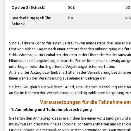
Option 3 (Scheck)
50£
50
Bearbeitungsgebühr
k.A.
k.A
Scheck
Sind auf Ihrem Konto für einen Zeitraum von mindestens drei Jahren kein
Frist von sieben Tagen nach einer entsprechenden Ankündigung die für
Schlussbetrag zurückzuhalten, der dem in der Übersicht Mindestausz
Mindestauszahlungsbetrag entspricht. Ferner können eine etwaig aufg
unterliegen oder durch geltende Verjährungsfristen verfallen.
An Sie unter Abzug bzw. Einbehalt aller in der Vereinbarung beschrieb
Ihnen gemäß der Vereinbarung zustehenden Beträge dar.
Sollten Sie, gleich aus welchem Grund, eine Überschusszahlung erhalte
an Sie im Rahmen der Vereinbarung zukünftig zahlbaren Vergütung zu 
Voraussetzungen für die Teilnahme a
1. Anmeldung und Teilnahmeberechtigung
Sie leiten den Anmeldeprozess ein, indem Sie einen vollständigen und 
muss/müssen originäre Inhalte (original content) enthalten und über d
Originalinhalte, die Materialien von Dritten verwenden, müssen wese