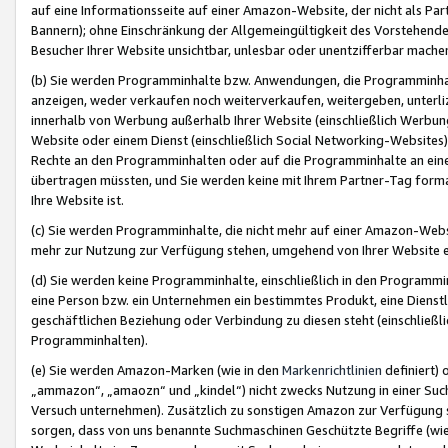
auf eine Informationsseite auf einer Amazon-Website, der nicht als Part
Bannern); ohne Einschränkung der Allgemeingültigkeit des Vorstehende
Besucher Ihrer Website unsichtbar, unlesbar oder unentzifferbar mache
(b) Sie werden Programminhalte bzw. Anwendungen, die Programminhalt
anzeigen, weder verkaufen noch weiterverkaufen, weitergeben, unterli
innerhalb von Werbung außerhalb Ihrer Website (einschließlich Werbun
Website oder einem Dienst (einschließlich Social Networking-Website
Rechte an den Programminhalten oder auf die Programminhalte an eine a
übertragen müssten, und Sie werden keine mit Ihrem Partner-Tag formati
Ihre Website ist.
(c) Sie werden Programminhalte, die nicht mehr auf einer Amazon-Websit
mehr zur Nutzung zur Verfügung stehen, umgehend von Ihrer Website e
(d) Sie werden keine Programminhalte, einschließlich in den Programmin
eine Person bzw. ein Unternehmen ein bestimmtes Produkt, eine Dienstle
geschäftlichen Beziehung oder Verbindung zu diesen steht (einschließli
Programminhalten).
(e) Sie werden Amazon-Marken (wie in den
Markenrichtlinien
definiert) 
„ammazon“, „amaozn“ und „kindel“) nicht zwecks Nutzung in einer Suc
Versuch unternehmen). Zusätzlich zu sonstigen Amazon zur Verfügung 
sorgen, dass von uns benannte Suchmaschinen Geschützte Begriffe (wie 