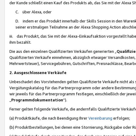
der Kunde schließt einen Kauf des Produkts ab, das Sie mit der Alexa 
C. über Alexa, oder
D. indem er das Produkt innerhalb der Skills Session in den Waren
seiner erstmaligen Teilnahme an der Alexa Shopping Action abschlie
iii. das Produkt, das Sie mit der Alexa-Einkaufsaktion vorgestellt ha
ihm bezahlt.
Die aus den einzelnen Qualifizierten Verkäufen generierten „
Qualifizi
Qualifizierten Verkäufe einnehmen, abzüglich etwaiger Versandkosten
Mehrwertsteuer), Servicegebühren, Gutschriften, Preisnachlässe, Bear
2. Ausgeschlossene Verkäufe
Unbeschadet des Vorstehenden gelten Qualifizierte Verkäufe nicht als
Vergütungskatalog für das Partnerprogramm oder andere Bestimmungen,
wir jeweils für das Partnerprogramm festlegen, einschließlich der jewe
„
Programmdokumentation
“).
Ferner gelten folgende Verkäufe, die andernfalls Qualifizierte Verkä
(a) Produktkäufe, die nach Beendigung Ihrer
Vereinbarung
erfolgen;
(b) Produktbestellungen, bei denen eine Stornierung, Rückgabe oder R