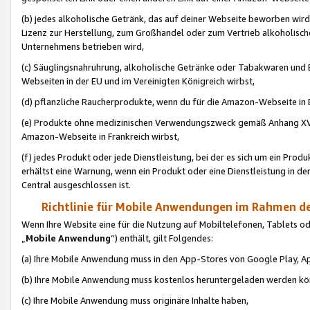
(b) jedes alkoholische Getränk, das auf deiner Webseite beworben wird
Lizenz zur Herstellung, zum Großhandel oder zum Vertrieb alkoholisch
Unternehmens betrieben wird,
(c) Säuglingsnahruhrung, alkoholische Getränke oder Tabakwaren und E
Webseiten in der EU und im Vereinigten Königreich wirbst,
(d) pflanzliche Raucherprodukte, wenn du für die Amazon-Webseite in B
(e) Produkte ohne medizinischen Verwendungszweck gemäß Anhang XVI 
Amazon-Webseite in Frankreich wirbst,
(f) jedes Produkt oder jede Dienstleistung, bei der es sich um ein Prod
erhältst eine Warnung, wenn ein Produkt oder eine Dienstleistung in de
Central ausgeschlossen ist.
Richtlinie für Mobile Anwendungen im Rahmen de
Wenn Ihre Website eine für die Nutzung auf Mobiltelefonen, Tablets 
„
Mobile Anwendung
“) enthält, gilt Folgendes:
(a) Ihre Mobile Anwendung muss in den App-Stores von Google Play, A
(b) Ihre Mobile Anwendung muss kostenlos heruntergeladen werden könn
(c) Ihre Mobile Anwendung muss originäre Inhalte haben,