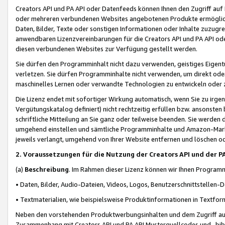
Creators API und PA API oder Datenfeeds können Ihnen den Zugriff auf D
oder mehreren verbundenen Websites angebotenen Produkte ermögliche
Daten, Bilder, Texte oder sonstigen Informationen oder Inhalte zuzugre
anwendbaren Lizenzvereinbarungen für die Creators API und PA API od
diesen verbundenen Websites zur Verfügung gestellt werden.
Sie dürfen den Programminhalt nicht dazu verwenden, geistiges Eigent
verletzen. Sie dürfen Programminhalte nicht verwenden, um direkt ode
maschinelles Lernen oder verwandte Technologien zu entwickeln oder zu
Die Lizenz endet mit sofortiger Wirkung automatisch, wenn Sie zu irg
Vergütungskatalog definiert) nicht rechtzeitig erfüllen bzw. ansonsten
schriftliche Mitteilung an Sie ganz oder teilweise beenden. Sie werden
umgehend einstellen und sämtliche Programminhalte und Amazon-Marke
jeweils verlangt, umgehend von Ihrer Website entfernen und löschen od
2. Voraussetzungen für die Nutzung der Creators API und der P
(a)
Beschreibung
. Im Rahmen dieser Lizenz können wir Ihnen Programmi
• Daten, Bilder, Audio-Dateien, Videos, Logos, Benutzerschnittstellen-
• Textmaterialien, wie beispielsweise Produktinformationen in Textfor
Neben den vorstehenden Produktwerbungsinhalten und dem Zugriff auf 
Zusammenhang mit Creators API und PA API Musterquellcodes und -bibli