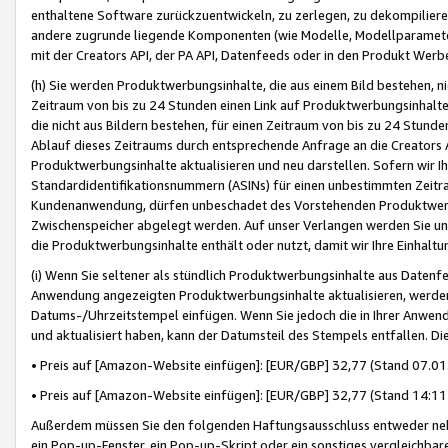
enthaltene Software zurückzuentwickeln, zu zerlegen, zu dekompilier
andere zugrunde liegende Komponenten (wie Modelle, Modellparameter
mit der Creators API, der PA API, Datenfeeds oder in den Produkt Werb
(h) Sie werden Produktwerbungsinhalte, die aus einem Bild bestehen, ni
Zeitraum von bis zu 24 Stunden einen Link auf Produktwerbungsinhalte
die nicht aus Bildern bestehen, für einen Zeitraum von bis zu 24 Stund
Ablauf dieses Zeitraums durch entsprechende Anfrage an die Creators 
Produktwerbungsinhalte aktualisieren und neu darstellen. Sofern wir Ih
Standardidentifikationsnummern (ASINs) für einen unbestimmten Zeitra
Kundenanwendung, dürfen unbeschadet des Vorstehenden Produktwerbu
Zwischenspeicher abgelegt werden. Auf unser Verlangen werden Sie un
die Produktwerbungsinhalte enthält oder nutzt, damit wir Ihre Einhalt
(i) Wenn Sie seltener als stündlich Produktwerbungsinhalte aus Datenfe
Anwendung angezeigten Produktwerbungsinhalte aktualisieren, werden 
Datums-/Uhrzeitstempel einfügen. Wenn Sie jedoch die in Ihrer Anwe
und aktualisiert haben, kann der Datumsteil des Stempels entfallen. Dies
• Preis auf [Amazon-Website einfügen]: [EUR/GBP] 32,77 (Stand 07.01.
• Preis auf [Amazon-Website einfügen]: [EUR/GBP] 32,77 (Stand 14:11 
Außerdem müssen Sie den folgenden Haftungsausschluss entweder neb
ein Pop-up-Fenster, ein Pop-up-Skript oder ein sonstiges vergleichba