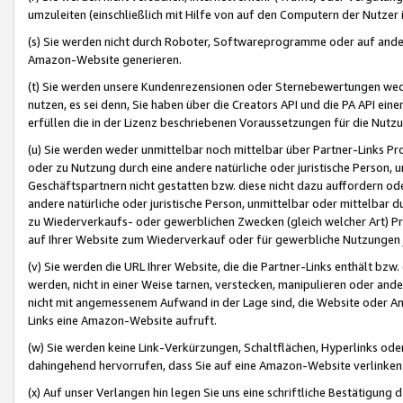
umzuleiten (einschließlich mit Hilfe von auf den Computern der Nutzer i
(s) Sie werden nicht durch Roboter, Softwareprogramme oder auf andere
Amazon-Website generieren.
(t) Sie werden unsere Kundenrezensionen oder Sternebewertungen wed
nutzen, es sei denn, Sie haben über die Creators API und die PA API e
erfüllen die in der Lizenz beschriebenen Voraussetzungen für die Nutzu
(u) Sie werden weder unmittelbar noch mittelbar über Partner-Links P
oder zu Nutzung durch eine andere natürliche oder juristische Person,
Geschäftspartnern nicht gestatten bzw. diese nicht dazu auffordern od
andere natürliche oder juristische Person, unmittelbar oder mittelbar
zu Wiederverkaufs- oder gewerblichen Zwecken (gleich welcher Art) 
auf Ihrer Website zum Wiederverkauf oder für gewerbliche Nutzungen 
(v) Sie werden die URL Ihrer Website, die die Partner-Links enthält b
werden, nicht in einer Weise tarnen, verstecken, manipulieren oder and
nicht mit angemessenem Aufwand in der Lage sind, die Website oder A
Links eine Amazon-Website aufruft.
(w) Sie werden keine Link-Verkürzungen, Schaltflächen, Hyperlinks ode
dahingehend hervorrufen, dass Sie auf eine Amazon-Website verlinken
(x) Auf unser Verlangen hin legen Sie uns eine schriftliche Bestätigung