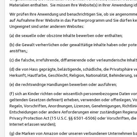
Materialien enthalten. Sie müssen Ihre Website(s) in Ihrer Anwendung ide
Wir prüfen Ihre Anwendung und benachrichtigen Sie, ob sie angenommen
auf Aufnahme Ihrer Website in das Partnerprogramm und Sie dürfen kei
Ungeeignet sind unter anderem Websites:
(a) die sexuelle oder obszöne Inhalte bewerben oder enthalten;
(b) die Gewalt verherrlichen oder gewalttätige Inhalte haben oder pot
anstiften,;
(c) die falsche, irreführende, diffamierende oder verleumderische Inha
(d) die von Hass geprägte, belästigende, schädliche, die Privatsphäre v
Herkunft, Hautfarbe, Geschlecht, Religion, Nationalität, Behinderung, 
(e) die rechtswidrige Handlungen bewerben oder ausführen;
(f) sich an Kinder richten oder wissentlich personenbezogene Daten vo
geltenden Gesetzen definiert) erheben, verwenden oder offenlegen, Vo
Regeln, Vorschriften, Anordnungen, Lizenzen, Genehmigungen, Richtlini
Entscheidungen oder andere Anforderungen einer zuständigen Regierung
Privacy Protection Act (15 U.S.C. §§ 6501-6506) oder Vorschriften, di
Internet erlassen wurden);
(g) die Marken von Amazon oder unseren verbundenen Unternehmen b