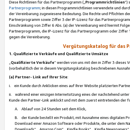
Diese Richtlinien für das Partnerprogramm („
Programmrichtlinien
“)
Partnerprogramm
; in diesen Programmrichtlinien verwendete und durch
der Vereinbarung zugewiesene Bedeutung. Die Rechte und Pflichten de
Partnerprogramm sowie Ziffer 3 der IP-Lizenz für das Partnerprogram
Einschränkung von Ziffer 6 Abs. (a) der Vereinbarung wird hiermit Fol
Partnerprogramm, die IP-Lizenz für das Partnerprogramm oder Ziffer 1
gegen die Vereinbarung.
Vergütungskatalog für das 
1. Qualifizierte Verkäufe und Qualifizierte Umsätze
„
Qualifizierte Verkäufe
“ werden von uns mit den in Ziffer 3 diese
(vorbehaltlich der in diesem Vergütungskatalog beschriebenen Ausnah
(a) Partner- Link auf Ihrer Site
:
i. ein Kunde durch Anklicken eines auf Ihrer Website platzierten Part
ii. während einer einzigen Internetsitzung eines der nachstehend unter (i)
Kunde den Partner-Link anklickt und mit dem zuerst eintretenden der f
A. Ablauf von 24 Stunden seit dem Klick,
B. der Kunde bestellt ein Produkt, mit Ausnahme eines digitalen P
Download einer Amazon Software oder Produkte, die unter dem N
Downloads“, „Amazon Coin“, „Kindle Books“, „Kindle Newspapers“, „