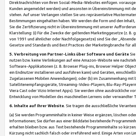
Direktnachrichten von Ihren Social-Media-Websites einfügen. vorausg
Kunden angemeldet werden) und ansonsten in Übereinstimmung mit der
stehen. Auf unser Verlangen stellen Sie uns repräsentative Mustermater
Bestimmungen eingehalten haben. Wir werden die Form und den Inhalt, di
Sie die Zertifizierung nicht in Übereinstimmung mit unserer Aufforderu
Klarstellung: (i) Für die Zwecke der geltenden Marketinggesetze (z. 
von 1991 und ähnlicher oder Nachfolgegesetze) sind Sie der „Absender“ j
Gesetze und Standards und Best Practices der Marketingbranche für 
5. Verbreitung von Partner-Links über Software und Geräte
Sie
nutzen bzw. keine Verlinkungen auf eine Amazon-Website wie nachsteh
Software-Applikationen (z. B. Browser Plug-ins, Browser Helper Objec
ein Endnutzer installieren und ausführen kann) und Geräten, einschlie
Zugelassenen Mobilen Anwendungen); oder (b) im Zusammenhang mit bzw.
Satellitenempfangsgeräte, Streaming-Video-Playern, Blu-Ray-Playern 
Viera Cast oder Vizio Internet Apps). Sie werden ohne ausdrückliche v
Entwicklung von Modellen des maschinellen Lernens oder verwandter 
6. Inhalte auf Ihrer Website
. Sie tragen die ausschließliche Verantwo
(a) Sie werden Programminhalte in keiner Weise ergänzen, löschen oder
Informationen; Sie dürfen aus einer Bilddatei bestehende Programminhal
erhalten bleiben bzw. aus Text bestehende Programminhalte so kürzen, 
Kürzung nicht sachlich falsch oder irreführend wird. Einige Arten von L