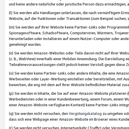
und keine andere natürliche oder juristische Person dazu ermächtigen, a
(l) Sie werden alle Handlungen unterlassen, die nach vernünftigem Erme
Website, auf der Funktionen oder Transaktionen (zum Beispiel suchen, s
(m) Sie werden auf Ihrer Website keine Partner-Links oder Programmin
Spionagesoftware, Schadsoftware, Computerviren, Würmern, Trojaner
Herunterladen oder Installieren auf einem Nutzer-Computer oder ande
genehmigt wurden.
(n) Sie werden Amazon-Websites oder Teile davon nicht auf Ihrer Websi
(z. B., WebView) innerhalb einer Mobilen Anwendung. Die Darstellung ein
Teilnahmevoraussetzungen stellt jedoch keinen Verstoß gegen diese Zif
(o) Sie werden keine Partner-Links oder andere Inhalte, die eine Am
Werbeseiten oder Layer-Werbung einstellen oder bereitstellen, mit Au
bewerben, die eng mit dem auf Ihrer Website befindlichen Material z
(p) Sie werden in Inhalte, die Sie auf einer Amazon-Website platzier
Werbediensten oder in einer Kundenbewertung, einem Forum, einem Wun
einer Amazon-Website verfügbaren Kontext) keine Partner-Links integr
(q) Sie werden nicht versuchen, den
Vergütungskatalog
zu umgehen oder
dass sich eine Webpage einer Amazon-Website im Browser eines Kunden 
(r) Sie werden nicht versuchen, Internetverkehr (Traffic) oder Vergü