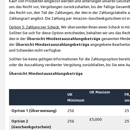
Kauf von Produkten eingelöst werden und unterliegen unseren Geschäf
uns das Recht vor, Vergütungen zurückzuhalten, bis der fällige Gesamt
das Recht vor, den Teil der Zahlungen, der den in der Zahlungstabelle 
Zahlungsart angibst. Die Zahlung per Amazon-Geschenkgutschein ist in
Option 3: Zahlung per Scheck.
Wir übersenden Ihnen einen Scheck in Höh
Sollten Sie sich für diese Option entscheiden, behalten wir uns das Rec
den in der
Übersicht Mindestauszahlungsbeträge
genannten Mindest
der
Übersicht Mindestauszahlungsbeträge
angegebene Bearbeitung
und Schweden nicht verfügbar.
Sollten Sie keine gültigen Informationen für die Zahlungsoption bereit
oder die Auszahlung verdienter Vergütung zurückhalten, bis Sie eine A
Übersicht Mindestauszahlungsbeträge
UK Maxium
UK
FR,
Minimum
un
Option 1 (Überweisung)
25£
25
£5,000
Option 2
25£
25
(Geschenkgutschein)