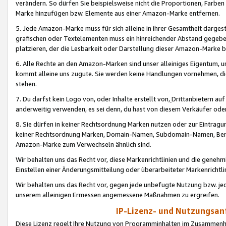
verändern. So dürfen Sie beispielsweise nicht die Proportionen, Farb
Marke hinzufügen bzw. Elemente aus einer Amazon-Marke entfernen.
5. Jede Amazon-Marke muss für sich alleine in ihrer Gesamtheit darge
grafischen oder Textelementen muss ein hinreichender Abstand gegebe
platzieren, der die Lesbarkeit oder Darstellung dieser Amazon-Marke b
6. Alle Rechte an den Amazon-Marken sind unser alleiniges Eigentum, 
kommt alleine uns zugute. Sie werden keine Handlungen vornehmen, 
stehen.
7. Du darfst kein Logo von, oder Inhalte erstellt von,
Drittanbietern au
anderweitig verwenden, es sei denn, du hast von diesem Verkäufer oder
8. Sie dürfen in keiner Rechtsordnung Marken nutzen oder zur Eintragu
keiner Rechtsordnung Marken, Domain-Namen, Subdomain-Namen, Benu
Amazon-Marke zum Verwechseln ähnlich sind.
Wir behalten uns das Recht vor, diese Markenrichtlinien und die gene
Einstellen einer Änderungsmitteilung oder überarbeiteter Markenricht
Wir behalten uns das Recht vor, gegen jede unbefugte Nutzung bzw. jede 
unserem alleinigen Ermessen angemessene Maßnahmen zu ergreifen.
IP-Lizenz- und Nutzungsan
Diese Lizenz regelt Ihre Nutzung von Programminhalten im Zusammen