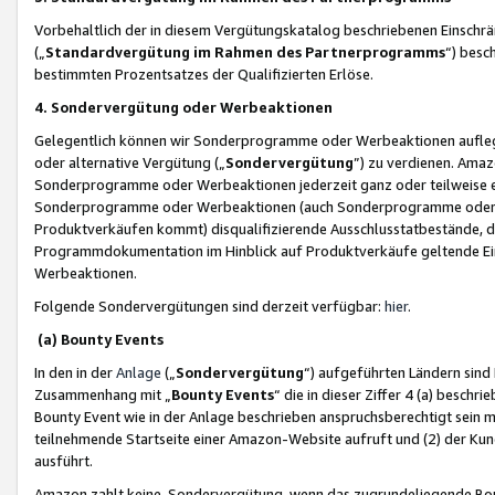
Vorbehaltlich der in diesem Vergütungskatalog beschriebenen Einschr
(„
Standardvergütung im Rahmen des Partnerprogramms
“) besc
bestimmten Prozentsatzes der Qualifizierten Erlöse.
4. Sondervergütung oder Werbeaktionen
Gelegentlich können wir Sonderprogramme oder Werbeaktionen auflegen,
oder alternative Vergütung („
Sondervergütung
”) zu verdienen. Amazo
Sonderprogramme oder Werbeaktionen jederzeit ganz oder teilweise einz
Sonderprogramme oder Werbeaktionen (auch Sonderprogramme oder We
Produktverkäufen kommt) disqualifizierende Ausschlusstatbestände, di
Programmdokumentation im Hinblick auf Produktverkäufe geltende E
Werbeaktionen.
Folgende Sondervergütungen sind derzeit verfügbar:
hier
.
(a) Bounty Events
In den in der
Anlage
(„
Sondervergütung
“) aufgeführten Ländern sind
Zusammenhang mit „
Bounty Events
“ die in dieser Ziffer 4 (a) besch
Bounty Event wie in der Anlage beschrieben anspruchsberechtigt sein mu
teilnehmende Startseite einer Amazon-Website aufruft und (2) der Kun
ausführt.
Amazon zahlt keine Sondervergütung, wenn das zugrundeliegende Boun