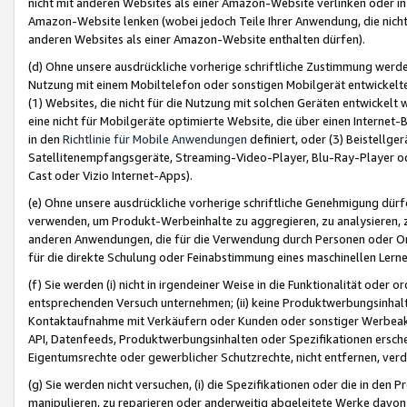
nicht mit anderen Websites als einer Amazon-Website verlinken oder i
Amazon-Website lenken (wobei jedoch Teile Ihrer Anwendung, die nich
anderen Websites als einer Amazon-Website enthalten dürfen).
(d) Ohne unsere ausdrückliche vorherige schriftliche Zustimmung werd
Nutzung mit einem Mobiltelefon oder sonstigen Mobilgerät entwickelt
(1) Websites, die nicht für die Nutzung mit solchen Geräten entwickelt
eine nicht für Mobilgeräte optimierte Website, die über einen Interne
in den
Richtlinie für Mobile Anwendungen
definiert, oder (3) Beistellge
Satellitenempfangsgeräte, Streaming-Video-Player, Blu-Ray-Player ode
Cast oder Vizio Internet-Apps).
(e) Ohne unsere ausdrückliche vorherige schriftliche Genehmigung dürfe
verwenden, um Produkt-Werbeinhalte zu aggregieren, zu analysieren, 
anderen Anwendungen, die für die Verwendung durch Personen oder Or
für die direkte Schulung oder Feinabstimmung eines maschinellen Lern
(f) Sie werden (i) nicht in irgendeiner Weise in die Funktionalität ode
entsprechenden Versuch unternehmen; (ii) keine Produktwerbungsinha
Kontaktaufnahme mit Verkäufern oder Kunden oder sonstiger Werbeaktiv
API, Datenfeeds, Produktwerbungsinhalten oder Spezifikationen erschei
Eigentumsrechte oder gewerblicher Schutzrechte, nicht entfernen, verd
(g) Sie werden nicht versuchen, (i) die Spezifikationen oder die in de
manipulieren, zu reparieren oder anderweitig abgeleitete Werke davon z