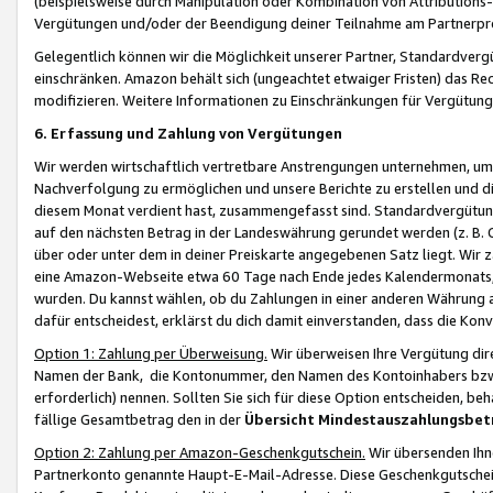
(beispielsweise durch Manipulation oder Kombination von Attributions-
Vergütungen und/oder der Beendigung deiner Teilnahme am Partnerp
Gelegentlich können wir die Möglichkeit unserer Partner, Standardv
einschränken. Amazon behält sich (ungeachtet etwaiger Fristen) das Re
modifizieren. Weitere Informationen zu Einschränkungen für Vergütung
6. Erfassung und Zahlung von Vergütungen
Wir werden wirtschaftlich vertretbare Anstrengungen unternehmen, um 
Nachverfolgung zu ermöglichen und unsere Berichte zu erstellen und di
diesem Monat verdient hast, zusammengefasst sind. Standardvergütung
auf den nächsten Betrag in der Landeswährung gerundet werden (z. B. C
über oder unter dem in deiner Preiskarte angegebenen Satz liegt. Wir
eine Amazon-Webseite etwa 60 Tage nach Ende jedes Kalendermonats, i
wurden. Du kannst wählen, ob du Zahlungen in einer anderen Währung
dafür entscheidest, erklärst du dich damit einverstanden, dass die K
Option 1: Zahlung per Überweisung.
Wir überweisen Ihre Vergütung dir
Namen der Bank, die Kontonummer, den Namen des Kontoinhabers bzw. a
erforderlich) nennen. Sollten Sie sich für diese Option entscheiden, be
fällige Gesamtbetrag den in der
Übersicht Mindestauszahlungsbet
Option 2: Zahlung per Amazon-Geschenkgutschein.
Wir übersenden Ihne
Partnerkonto genannte Haupt-E-Mail-Adresse. Diese Geschenkgutschei