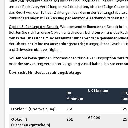
Kauf von Produkten eingelöst werden und unterliegen unseren Geschäf
uns das Recht vor, Vergütungen zurückzuhalten, bis der fällige Gesamt
das Recht vor, den Teil der Zahlungen, der den in der Zahlungstabelle 
Zahlungsart angibst. Die Zahlung per Amazon-Geschenkgutschein ist in
Option 3: Zahlung per Scheck.
Wir übersenden Ihnen einen Scheck in Höh
Sollten Sie sich für diese Option entscheiden, behalten wir uns das Rec
den in der
Übersicht Mindestauszahlungsbeträge
genannten Mindest
der
Übersicht Mindestauszahlungsbeträge
angegebene Bearbeitung
und Schweden nicht verfügbar.
Sollten Sie keine gültigen Informationen für die Zahlungsoption bereit
oder die Auszahlung verdienter Vergütung zurückhalten, bis Sie eine A
Übersicht Mindestauszahlungsbeträge
UK Maxium
UK
FR,
Minimum
un
Option 1 (Überweisung)
25£
25
£5,000
Option 2
25£
25
(Geschenkgutschein)