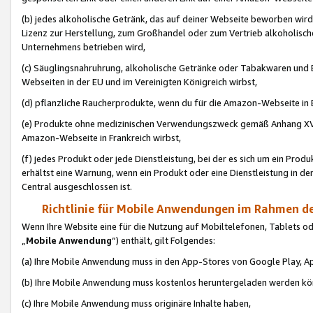
(b) jedes alkoholische Getränk, das auf deiner Webseite beworben wird
Lizenz zur Herstellung, zum Großhandel oder zum Vertrieb alkoholisch
Unternehmens betrieben wird,
(c) Säuglingsnahruhrung, alkoholische Getränke oder Tabakwaren und E
Webseiten in der EU und im Vereinigten Königreich wirbst,
(d) pflanzliche Raucherprodukte, wenn du für die Amazon-Webseite in B
(e) Produkte ohne medizinischen Verwendungszweck gemäß Anhang XVI 
Amazon-Webseite in Frankreich wirbst,
(f) jedes Produkt oder jede Dienstleistung, bei der es sich um ein Prod
erhältst eine Warnung, wenn ein Produkt oder eine Dienstleistung in de
Central ausgeschlossen ist.
Richtlinie für Mobile Anwendungen im Rahmen de
Wenn Ihre Website eine für die Nutzung auf Mobiltelefonen, Tablets 
„
Mobile Anwendung
“) enthält, gilt Folgendes:
(a) Ihre Mobile Anwendung muss in den App-Stores von Google Play, A
(b) Ihre Mobile Anwendung muss kostenlos heruntergeladen werden könn
(c) Ihre Mobile Anwendung muss originäre Inhalte haben,