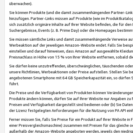
überwachen).
Sie können Produkte (und die damit zusammenhängenden Partner-Links)
hinzufügen. Partner-Links müssen auf Produkte (wie im Produktkatalog de
sich zusätzlich originäre Inhalte auf Ihrer Website befinden, die für 
Suchergebnisse, Events (z. B. Prime Day) oder die Homepages bestimmte
Sie müssen sämtliche Links und damit zusammenhängende Verweise auf z
Werbeaktion auf der jeweiligen Amazon-Website endet. Falls Sie beisp
einstellen und darauf hinweisen, dass Amazon auf ausgewählte Kleidun
Preisnachlass in Höhe von 15 % von Ihrer Website entfernen, sobald di
Sie dürfen keine unzutreffenden, überschwänglichen, täuschenden od
unsere Richtlinien, Werbeaktionen oder Preise aufstellen. Stellen Sie 
angebotenen Smartphone mit 64 GB Speicherkapazität ein, so dürfen S
führt.
Die Preise und die Verfügbarkeit von Produkten können Veränderungen 
Produkte ändern können, dürfen Sie auf Ihrer Website nur Angaben zu P
Preisen und Verfügbarkeit dargestellt sind bedienen oder (b) Sie Daten
der Lizenz festgelegten Anforderungen für die Nutzung von PA API einh
Ferner müssen Sie, falls Sie Preise für ein Produkt auf Ihrer Website in 
einer Preisvergleichsmaschine) zusammen mit Preisen für das gleiche o
außerhalb der Amazon-Website angeboten werden, jeweils den niedrigst