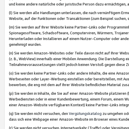
und keine andere natürliche oder juristische Person dazu ermächtigen, a
(l) Sie werden alle Handlungen unterlassen, die nach vernünftigem Erme
Website, auf der Funktionen oder Transaktionen (zum Beispiel suchen, s
(m) Sie werden auf Ihrer Website keine Partner-Links oder Programmin
Spionagesoftware, Schadsoftware, Computerviren, Würmern, Trojaner
Herunterladen oder Installieren auf einem Nutzer-Computer oder ande
genehmigt wurden.
(n) Sie werden Amazon-Websites oder Teile davon nicht auf Ihrer Websi
(z. B., WebView) innerhalb einer Mobilen Anwendung. Die Darstellung ein
Teilnahmevoraussetzungen stellt jedoch keinen Verstoß gegen diese Zif
(o) Sie werden keine Partner-Links oder andere Inhalte, die eine Am
Werbeseiten oder Layer-Werbung einstellen oder bereitstellen, mit Au
bewerben, die eng mit dem auf Ihrer Website befindlichen Material z
(p) Sie werden in Inhalte, die Sie auf einer Amazon-Website platzier
Werbediensten oder in einer Kundenbewertung, einem Forum, einem Wun
einer Amazon-Website verfügbaren Kontext) keine Partner-Links integr
(q) Sie werden nicht versuchen, den
Vergütungskatalog
zu umgehen oder
dass sich eine Webpage einer Amazon-Website im Browser eines Kunden 
(r) Sie werden nicht versuchen, Internetverkehr (Traffic) oder Vergü