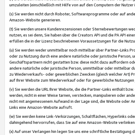
umzuleiten (einschließlich mit Hilfe von auf den Computern der Nutzer i
(s) Sie werden nicht durch Roboter, Softwareprogramme oder auf andere
Amazon-Website generieren.
(t) Sie werden unsere Kundenrezensionen oder Sternebewertungen wed
nutzen, es sei denn, Sie haben über die Creators API und die PA API e
erfüllen die in der Lizenz beschriebenen Voraussetzungen für die Nutzu
(u) Sie werden weder unmittelbar noch mittelbar über Partner-Links P
oder zu Nutzung durch eine andere natürliche oder juristische Person,
Geschäftspartnern nicht gestatten bzw. diese nicht dazu auffordern od
andere natürliche oder juristische Person, unmittelbar oder mittelbar
zu Wiederverkaufs- oder gewerblichen Zwecken (gleich welcher Art) 
auf Ihrer Website zum Wiederverkauf oder für gewerbliche Nutzungen 
(v) Sie werden die URL Ihrer Website, die die Partner-Links enthält b
werden, nicht in einer Weise tarnen, verstecken, manipulieren oder and
nicht mit angemessenem Aufwand in der Lage sind, die Website oder A
Links eine Amazon-Website aufruft.
(w) Sie werden keine Link-Verkürzungen, Schaltflächen, Hyperlinks ode
dahingehend hervorrufen, dass Sie auf eine Amazon-Website verlinken
(x) Auf unser Verlangen hin legen Sie uns eine schriftliche Bestätigung