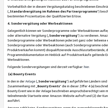
Vorbehaltlich der in diesem Vergütungskatalog beschriebenen Einschr
(„
Standardvergütung im Rahmen des Partnerprogramms
“) besc
bestimmten Prozentsatzes der Qualifizierten Erlöse.
4. Sondervergütung oder Werbeaktionen
Gelegentlich können wir Sonderprogramme oder Werbeaktionen auflegen,
oder alternative Vergütung („
Sondervergütung
”) zu verdienen. Amazo
Sonderprogramme oder Werbeaktionen jederzeit ganz oder teilweise einz
Sonderprogramme oder Werbeaktionen (auch Sonderprogramme oder We
Produktverkäufen kommt) disqualifizierende Ausschlusstatbestände, di
Programmdokumentation im Hinblick auf Produktverkäufe geltende E
Werbeaktionen.
Folgende Sondervergütungen sind derzeit verfügbar:
hier
.
(a) Bounty Events
In den in der
Anlage
(„
Sondervergütung
“) aufgeführten Ländern sind
Zusammenhang mit „
Bounty Events
“ die in dieser Ziffer 4 (a) besch
Bounty Event wie in der Anlage beschrieben anspruchsberechtigt sein mu
teilnehmende Startseite einer Amazon-Website aufruft und (2) der Kun
ausführt.
Amazon zahlt keine Sondervergütung, wenn das zugrundeliegende Boun