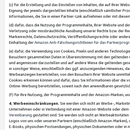
(c) für die Erstellung und das Einstellen von Inhalten, die auf Ihrer We
Eignung der jeweils dargestellten Inhalte (einschließlich sämtlicher 
Informationen, die Sie in einen Partner-Link aufnehmen oder mit diese
(d) dafür, dass die Nutzung der Programminhalte, Ihrer Website und des 
Verletzung oder missbräuchliche Ausübung unserer Rechte bzw. der Recht
Markenrechte, Datenschutzrechte, Veröffentlichungsrechte oder anderer
Einhaltung der
Amazon Anti-Fälschungsrichtlinien für das Partnerpro
(e) dafür, die Verwendung von Cookies, Pixeln und anderen Technologien
Besuchern gesammelten Daten in Übereinstimmung mit den geltenden Ge
und angemessen darzustellen und auf andere Weise die geltenden geset
in sonstiger Weise, einschließlich des ggf. anzuzeigenden Hinweises, d
Werbeanzeigen bereitstellen, von den Besuchern Ihrer Website unmitte
Cookies erkennen können und dafür, dass Sie Informationen über die v
Online-Werbung bereitstellen, soweit nach den anwendbaren gesetzlic
(f) für Ihre Nutzung, der Programminhalte und der Amazon-Marken, u
4. Werbeeinschränkungen.
Sie werden sich nicht an Werbe-, Market
Unternehmen oder in Verbindung mit einer Amazon-Website oder dem Pa
Vereinbarung
gestattet sind. Sie werden sich nicht an Werbeaktivitäten
Logos von uns oder unseren Partnern (einschließlich Amazon-Marken), 
E-Books, physischen Postsendungen, physischen Dokumenten oder in 