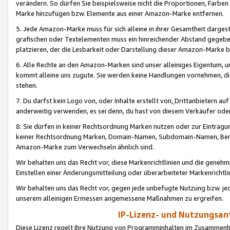
verändern. So dürfen Sie beispielsweise nicht die Proportionen, Farb
Marke hinzufügen bzw. Elemente aus einer Amazon-Marke entfernen.
5. Jede Amazon-Marke muss für sich alleine in ihrer Gesamtheit darge
grafischen oder Textelementen muss ein hinreichender Abstand gegebe
platzieren, der die Lesbarkeit oder Darstellung dieser Amazon-Marke b
6. Alle Rechte an den Amazon-Marken sind unser alleiniges Eigentum, 
kommt alleine uns zugute. Sie werden keine Handlungen vornehmen, 
stehen.
7. Du darfst kein Logo von, oder Inhalte erstellt von,
Drittanbietern au
anderweitig verwenden, es sei denn, du hast von diesem Verkäufer oder
8. Sie dürfen in keiner Rechtsordnung Marken nutzen oder zur Eintragu
keiner Rechtsordnung Marken, Domain-Namen, Subdomain-Namen, Benu
Amazon-Marke zum Verwechseln ähnlich sind.
Wir behalten uns das Recht vor, diese Markenrichtlinien und die gene
Einstellen einer Änderungsmitteilung oder überarbeiteter Markenricht
Wir behalten uns das Recht vor, gegen jede unbefugte Nutzung bzw. jede 
unserem alleinigen Ermessen angemessene Maßnahmen zu ergreifen.
IP-Lizenz- und Nutzungsan
Diese Lizenz regelt Ihre Nutzung von Programminhalten im Zusammen