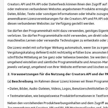
Creators API und PA API oder Datenfeeds können Ihnen den Zugriff auf D
oder mehreren verbundenen Websites angebotenen Produkte ermögliche
Daten, Bilder, Texte oder sonstigen Informationen oder Inhalte zuzugre
anwendbaren Lizenzvereinbarungen für die Creators API und PA API od
diesen verbundenen Websites zur Verfügung gestellt werden.
Sie dürfen den Programminhalt nicht dazu verwenden, geistiges Eigent
verletzen. Sie dürfen Programminhalte nicht verwenden, um direkt ode
maschinelles Lernen oder verwandte Technologien zu entwickeln oder zu
Die Lizenz endet mit sofortiger Wirkung automatisch, wenn Sie zu irg
Vergütungskatalog definiert) nicht rechtzeitig erfüllen bzw. ansonsten
schriftliche Mitteilung an Sie ganz oder teilweise beenden. Sie werden
umgehend einstellen und sämtliche Programminhalte und Amazon-Marke
jeweils verlangt, umgehend von Ihrer Website entfernen und löschen od
2. Voraussetzungen für die Nutzung der Creators API und der P
(a)
Beschreibung
. Im Rahmen dieser Lizenz können wir Ihnen Programmi
• Daten, Bilder, Audio-Dateien, Videos, Logos, Benutzerschnittstellen-
• Textmaterialien, wie beispielsweise Produktinformationen in Textfor
Neben den vorstehenden Produktwerbungsinhalten und dem Zugriff auf 
Zusammenhang mit Creators API und PA API Musterquellcodes und -bibli