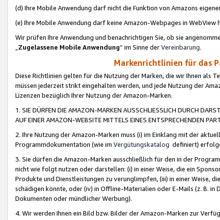
(d) Ihre Mobile Anwendung darf nicht die Funktion von Amazons eige
(e) Ihre Mobile Anwendung darf keine Amazon-Webpages in WebView 
Wir prüfen Ihre Anwendung und benachrichtigen Sie, ob sie angenomm
„
Zugelassene Mobile Anwendung
“ im Sinne der
Vereinbarung
.
Markenrichtlinien für das 
Diese Richtlinien gelten für die Nutzung der Marken, die wir Ihnen als 
müssen jederzeit strikt eingehalten werden, und jede Nutzung der Ama
Lizenzen bezüglich Ihrer Nutzung der Amazon-Marken.
1. SIE DÜRFEN DIE AMAZON-MARKEN AUSSCHLIESSLICH DURCH DARS
AUF EINER AMAZON-WEBSITE MITTELS EINES ENTSPRECHENDEN PART
2. Ihre Nutzung der Amazon-Marken muss (i) im Einklang mit der aktuells
Programmdokumentation (wie im
Vergütungskatalog
definiert) erfolg
3. Sie dürfen die Amazon-Marken ausschließlich für den in der Progr
nicht wie folgt nutzen oder darstellen: (i) in einer Weise, die ein Spo
Produkte und Dienstleistungen zu verunglimpfen, (iii) in einer Weise
schädigen könnte, oder (iv) in Offline-Materialien oder E-Mails (z. B.
Dokumenten oder mündlicher Werbung).
4. Wir werden Ihnen ein Bild bzw. Bilder der Amazon-Marken zur Verfüg