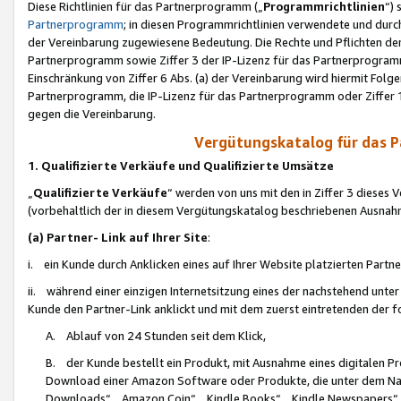
Diese Richtlinien für das Partnerprogramm („
Programmrichtlinien
“)
Partnerprogramm
; in diesen Programmrichtlinien verwendete und durch
der Vereinbarung zugewiesene Bedeutung. Die Rechte und Pflichten de
Partnerprogramm sowie Ziffer 3 der IP-Lizenz für das Partnerprogram
Einschränkung von Ziffer 6 Abs. (a) der Vereinbarung wird hiermit Fol
Partnerprogramm, die IP-Lizenz für das Partnerprogramm oder Ziffer 1
gegen die Vereinbarung.
Vergütungskatalog für das 
1. Qualifizierte Verkäufe und Qualifizierte Umsätze
„
Qualifizierte Verkäufe
“ werden von uns mit den in Ziffer 3 diese
(vorbehaltlich der in diesem Vergütungskatalog beschriebenen Ausnah
(a) Partner- Link auf Ihrer Site
:
i. ein Kunde durch Anklicken eines auf Ihrer Website platzierten Part
ii. während einer einzigen Internetsitzung eines der nachstehend unter (i)
Kunde den Partner-Link anklickt und mit dem zuerst eintretenden der f
A. Ablauf von 24 Stunden seit dem Klick,
B. der Kunde bestellt ein Produkt, mit Ausnahme eines digitalen P
Download einer Amazon Software oder Produkte, die unter dem N
Downloads“, „Amazon Coin“, „Kindle Books“, „Kindle Newspapers“, „