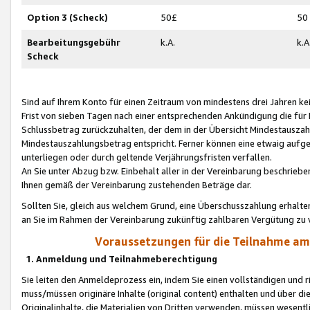
Option 3 (Scheck)
50£
50
Bearbeitungsgebühr
k.A.
k.A
Scheck
Sind auf Ihrem Konto für einen Zeitraum von mindestens drei Jahren kein
Frist von sieben Tagen nach einer entsprechenden Ankündigung die für
Schlussbetrag zurückzuhalten, der dem in der Übersicht Mindestausz
Mindestauszahlungsbetrag entspricht. Ferner können eine etwaig aufg
unterliegen oder durch geltende Verjährungsfristen verfallen.
An Sie unter Abzug bzw. Einbehalt aller in der Vereinbarung beschrieb
Ihnen gemäß der Vereinbarung zustehenden Beträge dar.
Sollten Sie, gleich aus welchem Grund, eine Überschusszahlung erhalte
an Sie im Rahmen der Vereinbarung zukünftig zahlbaren Vergütung zu 
Voraussetzungen für die Teilnahme a
1. Anmeldung und Teilnahmeberechtigung
Sie leiten den Anmeldeprozess ein, indem Sie einen vollständigen und 
muss/müssen originäre Inhalte (original content) enthalten und über d
Originalinhalte, die Materialien von Dritten verwenden, müssen wese