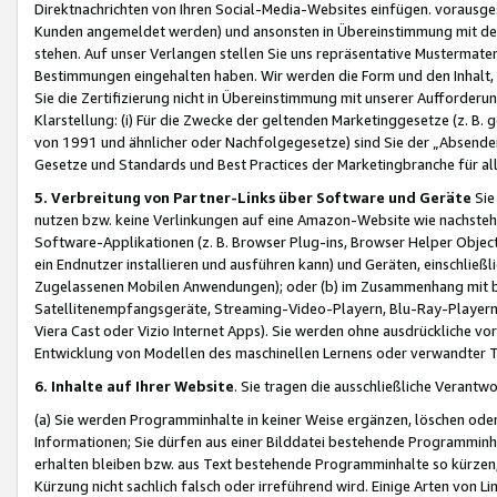
Direktnachrichten von Ihren Social-Media-Websites einfügen. vorausg
Kunden angemeldet werden) und ansonsten in Übereinstimmung mit der
stehen. Auf unser Verlangen stellen Sie uns repräsentative Mustermater
Bestimmungen eingehalten haben. Wir werden die Form und den Inhalt, di
Sie die Zertifizierung nicht in Übereinstimmung mit unserer Aufforderu
Klarstellung: (i) Für die Zwecke der geltenden Marketinggesetze (z. 
von 1991 und ähnlicher oder Nachfolgegesetze) sind Sie der „Absender“ j
Gesetze und Standards und Best Practices der Marketingbranche für 
5. Verbreitung von Partner-Links über Software und Geräte
Sie
nutzen bzw. keine Verlinkungen auf eine Amazon-Website wie nachsteh
Software-Applikationen (z. B. Browser Plug-ins, Browser Helper Objec
ein Endnutzer installieren und ausführen kann) und Geräten, einschlie
Zugelassenen Mobilen Anwendungen); oder (b) im Zusammenhang mit bzw.
Satellitenempfangsgeräte, Streaming-Video-Playern, Blu-Ray-Playern 
Viera Cast oder Vizio Internet Apps). Sie werden ohne ausdrückliche v
Entwicklung von Modellen des maschinellen Lernens oder verwandter 
6. Inhalte auf Ihrer Website
. Sie tragen die ausschließliche Verantwo
(a) Sie werden Programminhalte in keiner Weise ergänzen, löschen oder
Informationen; Sie dürfen aus einer Bilddatei bestehende Programminhal
erhalten bleiben bzw. aus Text bestehende Programminhalte so kürzen, 
Kürzung nicht sachlich falsch oder irreführend wird. Einige Arten von L