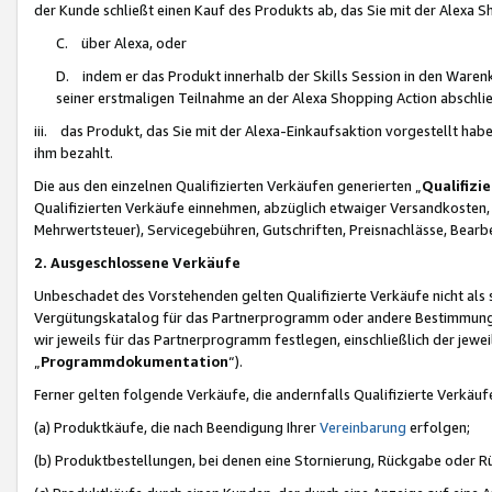
der Kunde schließt einen Kauf des Produkts ab, das Sie mit der Alexa 
C. über Alexa, oder
D. indem er das Produkt innerhalb der Skills Session in den Waren
seiner erstmaligen Teilnahme an der Alexa Shopping Action abschlie
iii. das Produkt, das Sie mit der Alexa-Einkaufsaktion vorgestellt ha
ihm bezahlt.
Die aus den einzelnen Qualifizierten Verkäufen generierten „
Qualifizi
Qualifizierten Verkäufe einnehmen, abzüglich etwaiger Versandkosten
Mehrwertsteuer), Servicegebühren, Gutschriften, Preisnachlässe, Bear
2. Ausgeschlossene Verkäufe
Unbeschadet des Vorstehenden gelten Qualifizierte Verkäufe nicht als
Vergütungskatalog für das Partnerprogramm oder andere Bestimmungen,
wir jeweils für das Partnerprogramm festlegen, einschließlich der jewe
„
Programmdokumentation
“).
Ferner gelten folgende Verkäufe, die andernfalls Qualifizierte Verkä
(a) Produktkäufe, die nach Beendigung Ihrer
Vereinbarung
erfolgen;
(b) Produktbestellungen, bei denen eine Stornierung, Rückgabe oder R