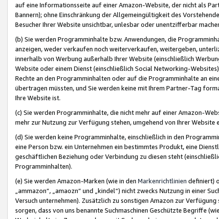
auf eine Informationsseite auf einer Amazon-Website, der nicht als Part
Bannern); ohne Einschränkung der Allgemeingültigkeit des Vorstehende
Besucher Ihrer Website unsichtbar, unlesbar oder unentzifferbar mache
(b) Sie werden Programminhalte bzw. Anwendungen, die Programminhalt
anzeigen, weder verkaufen noch weiterverkaufen, weitergeben, unterli
innerhalb von Werbung außerhalb Ihrer Website (einschließlich Werbun
Website oder einem Dienst (einschließlich Social Networking-Website
Rechte an den Programminhalten oder auf die Programminhalte an eine a
übertragen müssten, und Sie werden keine mit Ihrem Partner-Tag formati
Ihre Website ist.
(c) Sie werden Programminhalte, die nicht mehr auf einer Amazon-Websit
mehr zur Nutzung zur Verfügung stehen, umgehend von Ihrer Website e
(d) Sie werden keine Programminhalte, einschließlich in den Programmin
eine Person bzw. ein Unternehmen ein bestimmtes Produkt, eine Dienstle
geschäftlichen Beziehung oder Verbindung zu diesen steht (einschließli
Programminhalten).
(e) Sie werden Amazon-Marken (wie in den
Markenrichtlinien
definiert) 
„ammazon“, „amaozn“ und „kindel“) nicht zwecks Nutzung in einer Suc
Versuch unternehmen). Zusätzlich zu sonstigen Amazon zur Verfügung 
sorgen, dass von uns benannte Suchmaschinen Geschützte Begriffe (wie 