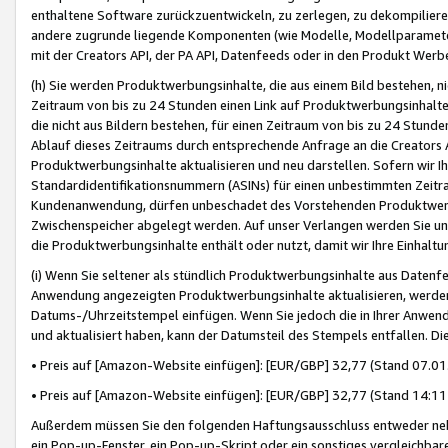
enthaltene Software zurückzuentwickeln, zu zerlegen, zu dekompilier
andere zugrunde liegende Komponenten (wie Modelle, Modellparameter
mit der Creators API, der PA API, Datenfeeds oder in den Produkt Werb
(h) Sie werden Produktwerbungsinhalte, die aus einem Bild bestehen, ni
Zeitraum von bis zu 24 Stunden einen Link auf Produktwerbungsinhalte
die nicht aus Bildern bestehen, für einen Zeitraum von bis zu 24 Stund
Ablauf dieses Zeitraums durch entsprechende Anfrage an die Creators 
Produktwerbungsinhalte aktualisieren und neu darstellen. Sofern wir Ih
Standardidentifikationsnummern (ASINs) für einen unbestimmten Zeitra
Kundenanwendung, dürfen unbeschadet des Vorstehenden Produktwerbu
Zwischenspeicher abgelegt werden. Auf unser Verlangen werden Sie un
die Produktwerbungsinhalte enthält oder nutzt, damit wir Ihre Einhalt
(i) Wenn Sie seltener als stündlich Produktwerbungsinhalte aus Datenfe
Anwendung angezeigten Produktwerbungsinhalte aktualisieren, werden 
Datums-/Uhrzeitstempel einfügen. Wenn Sie jedoch die in Ihrer Anwe
und aktualisiert haben, kann der Datumsteil des Stempels entfallen. Dies
• Preis auf [Amazon-Website einfügen]: [EUR/GBP] 32,77 (Stand 07.01.
• Preis auf [Amazon-Website einfügen]: [EUR/GBP] 32,77 (Stand 14:11 
Außerdem müssen Sie den folgenden Haftungsausschluss entweder neb
ein Pop-up-Fenster, ein Pop-up-Skript oder ein sonstiges vergleichba