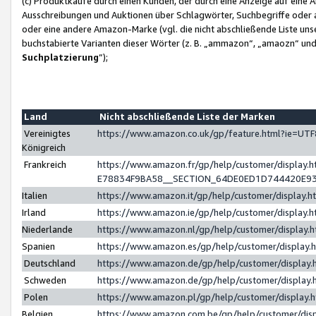
(c) Produktkäufe durch einen Kunden, der durch eine Anzeige auf eine 
Ausschreibungen und Auktionen über Schlagwörter, Suchbegriffe oder 
oder eine andere Amazon-Marke (vgl. die nicht abschließende Liste un
buchstabierte Varianten dieser Wörter (z. B. „ammazon“, „amaozn“ und „
Suchplatzierung
”);
Land
Nicht abschließende Liste der Marken
Vereinigtes
https://www.amazon.co.uk/gp/feature.html?ie=U
Königreich
Frankreich
https://www.amazon.fr/gp/help/customer/displa
E78834F9BA58__SECTION_64DE0ED1D744420E9
Italien
https://www.amazon.it/gp/help/customer/display
Irland
https://www.amazon.ie/gp/help/customer/displa
Niederlande
https://www.amazon.nl/gp/help/customer/display
Spanien
https://www.amazon.es/gp/help/customer/display
Deutschland
https://www.amazon.de/gp/help/customer/displa
Schweden
https://www.amazon.de/gp/help/customer/displa
Polen
https://www.amazon.pl/gp/help/customer/display
Belgien
https://www.amazon.com.be/gp/help/customer/d