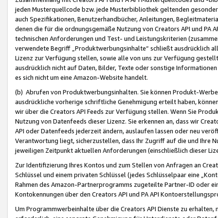
jeden Musterquellcode bzw. jede Musterbibliothek geltenden gesonder
auch Spezifikationen, Benutzerhandbücher, Anleitungen, Begleitmaterial
denen die für die ordnungsgemäße Nutzung von Creators API und PA A
technischen Anforderungen und Test- und Leistungskriterien (zusammen
verwendete Begriff „Produktwerbungsinhalte“ schließt ausdrücklich al
Lizenz zur Verfügung stellen, sowie alle von uns zur Verfügung gestel
ausdrücklich nicht auf Daten, Bilder, Texte oder sonstige Informatione
es sich nicht um eine Amazon-Website handelt.
(b) Abrufen von Produktwerbungsinhalten. Sie können Produkt-Werbein
ausdrückliche vorherige schriftliche Genehmigung erteilt haben, könn
wir über die Creators API Feeds zur Verfügung stellen. Wenn Sie Produk
Nutzung von Datenfeeds dieser Lizenz. Sie erkennen an, dass wir Creat
API oder Datenfeeds jederzeit ändern, auslaufen lassen oder neu veröffe
Verantwortung liegt, sicherzustellen, dass Ihr Zugriff auf die und Ihr
jeweiligen Zeitpunkt aktuellen Anforderungen (einschließlich dieser Liz
Zur Identifizierung Ihres Kontos und zum Stellen von Anfragen an Crea
Schlüssel und einem privaten Schlüssel (jedes Schlüsselpaar eine „Kon
Rahmen des Amazon-Partnerprogramms zugeteilte Partner-ID oder ein
Kontokennungen über den Creators API und PA API Kontoerstellungspro
Um Programmwerbeinhalte über die Creators API Dienste zu erhalten, m