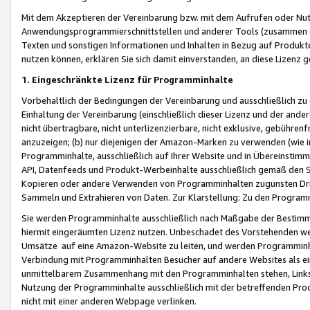
Mit dem Akzeptieren der Vereinbarung bzw. mit dem Aufrufen oder Nutz
Anwendungsprogrammierschnittstellen und anderer Tools (zusammen die
Texten und sonstigen Informationen und Inhalten in Bezug auf Produkte
nutzen können, erklären Sie sich damit einverstanden, an diese Lizenz 
1. Eingeschränkte Lizenz für Programminhalte
Vorbehaltlich der Bedingungen der Vereinbarung und ausschließlich z
Einhaltung der Vereinbarung (einschließlich dieser Lizenz und der ande
nicht übertragbare, nicht unterlizenzierbare, nicht exklusive, gebühren
anzuzeigen; (b) nur diejenigen der Amazon-Marken zu verwenden (wie in 
Programminhalte, ausschließlich auf Ihrer Website und in Übereinstimmu
API, Datenfeeds und Produkt-Werbeinhalte ausschließlich gemäß den Spe
Kopieren oder andere Verwenden von Programminhalten zugunsten Dri
Sammeln und Extrahieren von Daten. Zur Klarstellung: Zu den Program
Sie werden Programminhalte ausschließlich nach Maßgabe der Besti
hiermit eingeräumten Lizenz nutzen. Unbeschadet des Vorstehenden we
Umsätze auf eine Amazon-Website zu leiten, und werden Programminhal
Verbindung mit Programminhalten Besucher auf andere Websites als ein
unmittelbarem Zusammenhang mit den Programminhalten stehen, Links z
Nutzung der Programminhalte ausschließlich mit der betreffenden Pr
nicht mit einer anderen Webpage verlinken.