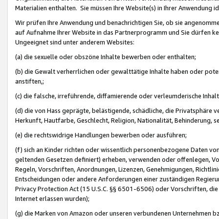
Materialien enthalten. Sie müssen Ihre Website(s) in Ihrer Anwendung ide
Wir prüfen Ihre Anwendung und benachrichtigen Sie, ob sie angenommen
auf Aufnahme Ihrer Website in das Partnerprogramm und Sie dürfen kei
Ungeeignet sind unter anderem Websites:
(a) die sexuelle oder obszöne Inhalte bewerben oder enthalten;
(b) die Gewalt verherrlichen oder gewalttätige Inhalte haben oder pot
anstiften,;
(c) die falsche, irreführende, diffamierende oder verleumderische Inha
(d) die von Hass geprägte, belästigende, schädliche, die Privatsphäre v
Herkunft, Hautfarbe, Geschlecht, Religion, Nationalität, Behinderung, 
(e) die rechtswidrige Handlungen bewerben oder ausführen;
(f) sich an Kinder richten oder wissentlich personenbezogene Daten vo
geltenden Gesetzen definiert) erheben, verwenden oder offenlegen, Vo
Regeln, Vorschriften, Anordnungen, Lizenzen, Genehmigungen, Richtlini
Entscheidungen oder andere Anforderungen einer zuständigen Regierung
Privacy Protection Act (15 U.S.C. §§ 6501-6506) oder Vorschriften, di
Internet erlassen wurden);
(g) die Marken von Amazon oder unseren verbundenen Unternehmen b