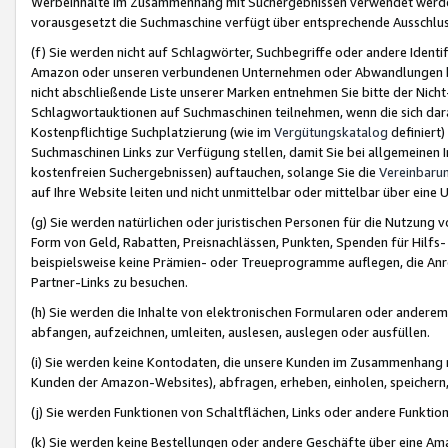
Werbeinhalte im Zusammenhang mit Suchergebnissen verwendet werden,
vorausgesetzt die Suchmaschine verfügt über entsprechende Ausschlu
(f) Sie werden nicht auf Schlagwörter, Suchbegriffe oder andere Ident
Amazon oder unseren verbundenen Unternehmen oder Abwandlungen bzw
nicht abschließende Liste unserer Marken entnehmen Sie bitte der Nich
Schlagwortauktionen auf Suchmaschinen teilnehmen, wenn die sich da
Kostenpflichtige Suchplatzierung (wie im
Vergütungskatalog
definiert
Suchmaschinen Links zur Verfügung stellen, damit Sie bei allgemeinen I
kostenfreien Suchergebnissen) auftauchen, solange Sie die
Vereinbaru
auf Ihre Website leiten und nicht unmittelbar oder mittelbar über eine
(g) Sie werden natürlichen oder juristischen Personen für die Nutzung 
Form von Geld, Rabatten, Preisnachlässen, Punkten, Spenden für Hilfs
beispielsweise keine Prämien- oder Treueprogramme auflegen, die Anrei
Partner-Links zu besuchen.
(h) Sie werden die Inhalte von elektronischen Formularen oder anderem M
abfangen, aufzeichnen, umleiten, auslesen, auslegen oder ausfüllen.
(i) Sie werden keine Kontodaten, die unsere Kunden im Zusammenhang 
Kunden der Amazon-Websites), abfragen, erheben, einholen, speichern,
(j) Sie werden Funktionen von Schaltflächen, Links oder andere Funkti
(k) Sie werden keine Bestellungen oder andere Geschäfte über eine Ama