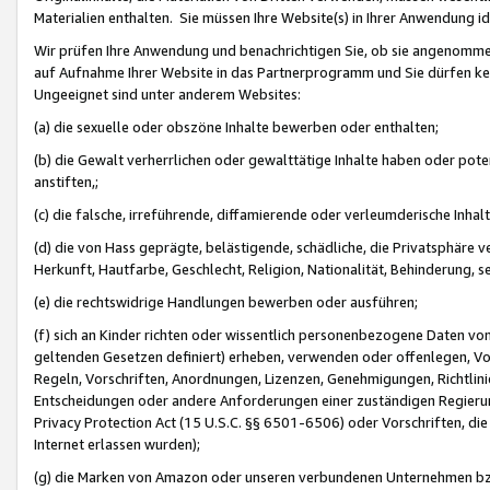
Materialien enthalten. Sie müssen Ihre Website(s) in Ihrer Anwendung ide
Wir prüfen Ihre Anwendung und benachrichtigen Sie, ob sie angenommen
auf Aufnahme Ihrer Website in das Partnerprogramm und Sie dürfen kei
Ungeeignet sind unter anderem Websites:
(a) die sexuelle oder obszöne Inhalte bewerben oder enthalten;
(b) die Gewalt verherrlichen oder gewalttätige Inhalte haben oder pot
anstiften,;
(c) die falsche, irreführende, diffamierende oder verleumderische Inha
(d) die von Hass geprägte, belästigende, schädliche, die Privatsphäre v
Herkunft, Hautfarbe, Geschlecht, Religion, Nationalität, Behinderung, 
(e) die rechtswidrige Handlungen bewerben oder ausführen;
(f) sich an Kinder richten oder wissentlich personenbezogene Daten vo
geltenden Gesetzen definiert) erheben, verwenden oder offenlegen, Vo
Regeln, Vorschriften, Anordnungen, Lizenzen, Genehmigungen, Richtlini
Entscheidungen oder andere Anforderungen einer zuständigen Regierung
Privacy Protection Act (15 U.S.C. §§ 6501-6506) oder Vorschriften, di
Internet erlassen wurden);
(g) die Marken von Amazon oder unseren verbundenen Unternehmen b