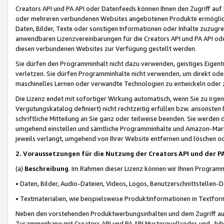
Creators API und PA API oder Datenfeeds können Ihnen den Zugriff auf D
oder mehreren verbundenen Websites angebotenen Produkte ermögliche
Daten, Bilder, Texte oder sonstigen Informationen oder Inhalte zuzugre
anwendbaren Lizenzvereinbarungen für die Creators API und PA API od
diesen verbundenen Websites zur Verfügung gestellt werden.
Sie dürfen den Programminhalt nicht dazu verwenden, geistiges Eigent
verletzen. Sie dürfen Programminhalte nicht verwenden, um direkt ode
maschinelles Lernen oder verwandte Technologien zu entwickeln oder zu
Die Lizenz endet mit sofortiger Wirkung automatisch, wenn Sie zu irg
Vergütungskatalog definiert) nicht rechtzeitig erfüllen bzw. ansonsten
schriftliche Mitteilung an Sie ganz oder teilweise beenden. Sie werden
umgehend einstellen und sämtliche Programminhalte und Amazon-Marke
jeweils verlangt, umgehend von Ihrer Website entfernen und löschen od
2. Voraussetzungen für die Nutzung der Creators API und der P
(a)
Beschreibung
. Im Rahmen dieser Lizenz können wir Ihnen Programmi
• Daten, Bilder, Audio-Dateien, Videos, Logos, Benutzerschnittstellen-
• Textmaterialien, wie beispielsweise Produktinformationen in Textfor
Neben den vorstehenden Produktwerbungsinhalten und dem Zugriff auf 
Zusammenhang mit Creators API und PA API Musterquellcodes und -bibli