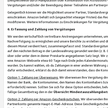
(beispielsweise durch Manipulation oder Kombination von Attributions-
Vergütungen und/oder der Beendigung deiner Teilnahme am Partnerp
Gelegentlich können wir die Möglichkeit unserer Partner, Standardv
einschränken. Amazon behält sich (ungeachtet etwaiger Fristen) das Re
modifizieren. Weitere Informationen zu Einschränkungen für Vergütung
6. Erfassung und Zahlung von Vergütungen
Wir werden wirtschaftlich vertretbare Anstrengungen unternehmen, um 
Nachverfolgung zu ermöglichen und unsere Berichte zu erstellen und di
diesem Monat verdient hast, zusammengefasst sind. Standardvergütung
auf den nächsten Betrag in der Landeswährung gerundet werden (z. B. C
über oder unter dem in deiner Preiskarte angegebenen Satz liegt. Wir
eine Amazon-Webseite etwa 60 Tage nach Ende jedes Kalendermonats, i
wurden. Du kannst wählen, ob du Zahlungen in einer anderen Währung
dafür entscheidest, erklärst du dich damit einverstanden, dass die K
Option 1: Zahlung per Überweisung.
Wir überweisen Ihre Vergütung dir
Namen der Bank, die Kontonummer, den Namen des Kontoinhabers bzw. a
erforderlich) nennen. Sollten Sie sich für diese Option entscheiden, be
fällige Gesamtbetrag den in der
Übersicht Mindestauszahlungsbet
Option 2: Zahlung per Amazon-Geschenkgutschein.
Wir übersenden Ihne
Partnerkonto genannte Haupt-E-Mail-Adresse. Diese Geschenkgutschei