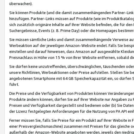
überwachen).
Sie können Produkte (und die damit zusammenhängenden Partner-Links)
hinzufügen. Partner-Links müssen auf Produkte (wie im Produktkatalog de
sich zusätzlich originäre Inhalte auf Ihrer Website befinden, die für 
Suchergebnisse, Events (z. B. Prime Day) oder die Homepages bestimmte
Sie müssen sämtliche Links und damit zusammenhängende Verweise auf z
Werbeaktion auf der jeweiligen Amazon-Website endet. Falls Sie beisp
einstellen und darauf hinweisen, dass Amazon auf ausgewählte Kleidun
Preisnachlass in Höhe von 15 % von Ihrer Website entfernen, sobald di
Sie dürfen keine unzutreffenden, überschwänglichen, täuschenden od
unsere Richtlinien, Werbeaktionen oder Preise aufstellen. Stellen Sie 
angebotenen Smartphone mit 64 GB Speicherkapazität ein, so dürfen S
führt.
Die Preise und die Verfügbarkeit von Produkten können Veränderungen 
Produkte ändern können, dürfen Sie auf Ihrer Website nur Angaben zu P
Preisen und Verfügbarkeit dargestellt sind bedienen oder (b) Sie Daten
der Lizenz festgelegten Anforderungen für die Nutzung von PA API einh
Ferner müssen Sie, falls Sie Preise für ein Produkt auf Ihrer Website in 
einer Preisvergleichsmaschine) zusammen mit Preisen für das gleiche o
außerhalb der Amazon-Website angeboten werden, jeweils den niedrigst