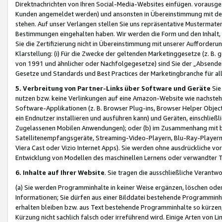
Direktnachrichten von Ihren Social-Media-Websites einfügen. vorausg
Kunden angemeldet werden) und ansonsten in Übereinstimmung mit der
stehen. Auf unser Verlangen stellen Sie uns repräsentative Mustermater
Bestimmungen eingehalten haben. Wir werden die Form und den Inhalt, di
Sie die Zertifizierung nicht in Übereinstimmung mit unserer Aufforderu
Klarstellung: (i) Für die Zwecke der geltenden Marketinggesetze (z. 
von 1991 und ähnlicher oder Nachfolgegesetze) sind Sie der „Absender“ j
Gesetze und Standards und Best Practices der Marketingbranche für 
5. Verbreitung von Partner-Links über Software und Geräte
Sie
nutzen bzw. keine Verlinkungen auf eine Amazon-Website wie nachsteh
Software-Applikationen (z. B. Browser Plug-ins, Browser Helper Objec
ein Endnutzer installieren und ausführen kann) und Geräten, einschlie
Zugelassenen Mobilen Anwendungen); oder (b) im Zusammenhang mit bzw.
Satellitenempfangsgeräte, Streaming-Video-Playern, Blu-Ray-Playern 
Viera Cast oder Vizio Internet Apps). Sie werden ohne ausdrückliche v
Entwicklung von Modellen des maschinellen Lernens oder verwandter 
6. Inhalte auf Ihrer Website
. Sie tragen die ausschließliche Verantwo
(a) Sie werden Programminhalte in keiner Weise ergänzen, löschen oder
Informationen; Sie dürfen aus einer Bilddatei bestehende Programminhal
erhalten bleiben bzw. aus Text bestehende Programminhalte so kürzen, 
Kürzung nicht sachlich falsch oder irreführend wird. Einige Arten von L