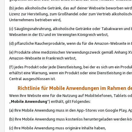
(b) jedes alkoholische Getränk, das auf deiner Webseite beworben wird
Lizenz zur Herstellung, zum Großhandel oder zum Vertrieb alkoholisch
Unternehmens betrieben wird,
(c) Säuglingsnahruhrung, alkoholische Getränke oder Tabakwaren und E
Webseiten in der EU und im Vereinigten Königreich wirbst,
(d) pflanzliche Raucherprodukte, wenn du für die Amazon-Webseite in B
(e) Produkte ohne medizinischen Verwendungszweck gemäß Anhang XVI 
Amazon-Webseite in Frankreich wirbst,
(f) jedes Produkt oder jede Dienstleistung, bei der es sich um ein Prod
erhältst eine Warnung, wenn ein Produkt oder eine Dienstleistung in de
Central ausgeschlossen ist.
Richtlinie für Mobile Anwendungen im Rahmen de
Wenn Ihre Website eine für die Nutzung auf Mobiltelefonen, Tablets 
„
Mobile Anwendung
“) enthält, gilt Folgendes:
(a) Ihre Mobile Anwendung muss in den App-Stores von Google Play, A
(b) Ihre Mobile Anwendung muss kostenlos heruntergeladen werden könn
(c) Ihre Mobile Anwendung muss originäre Inhalte haben,