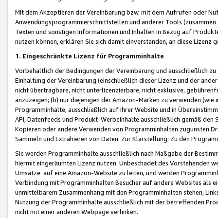
Mit dem Akzeptieren der Vereinbarung bzw. mit dem Aufrufen oder Nutz
Anwendungsprogrammierschnittstellen und anderer Tools (zusammen die
Texten und sonstigen Informationen und Inhalten in Bezug auf Produkte
nutzen können, erklären Sie sich damit einverstanden, an diese Lizenz 
1. Eingeschränkte Lizenz für Programminhalte
Vorbehaltlich der Bedingungen der Vereinbarung und ausschließlich z
Einhaltung der Vereinbarung (einschließlich dieser Lizenz und der ande
nicht übertragbare, nicht unterlizenzierbare, nicht exklusive, gebühren
anzuzeigen; (b) nur diejenigen der Amazon-Marken zu verwenden (wie in 
Programminhalte, ausschließlich auf Ihrer Website und in Übereinstimmu
API, Datenfeeds und Produkt-Werbeinhalte ausschließlich gemäß den Spe
Kopieren oder andere Verwenden von Programminhalten zugunsten Dri
Sammeln und Extrahieren von Daten. Zur Klarstellung: Zu den Program
Sie werden Programminhalte ausschließlich nach Maßgabe der Besti
hiermit eingeräumten Lizenz nutzen. Unbeschadet des Vorstehenden we
Umsätze auf eine Amazon-Website zu leiten, und werden Programminhal
Verbindung mit Programminhalten Besucher auf andere Websites als ein
unmittelbarem Zusammenhang mit den Programminhalten stehen, Links z
Nutzung der Programminhalte ausschließlich mit der betreffenden Pr
nicht mit einer anderen Webpage verlinken.