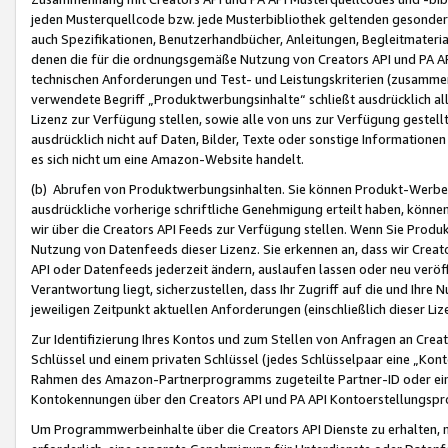
jeden Musterquellcode bzw. jede Musterbibliothek geltenden gesonder
auch Spezifikationen, Benutzerhandbücher, Anleitungen, Begleitmaterial
denen die für die ordnungsgemäße Nutzung von Creators API und PA A
technischen Anforderungen und Test- und Leistungskriterien (zusammen
verwendete Begriff „Produktwerbungsinhalte“ schließt ausdrücklich al
Lizenz zur Verfügung stellen, sowie alle von uns zur Verfügung gestel
ausdrücklich nicht auf Daten, Bilder, Texte oder sonstige Informatione
es sich nicht um eine Amazon-Website handelt.
(b) Abrufen von Produktwerbungsinhalten. Sie können Produkt-Werbein
ausdrückliche vorherige schriftliche Genehmigung erteilt haben, könn
wir über die Creators API Feeds zur Verfügung stellen. Wenn Sie Produk
Nutzung von Datenfeeds dieser Lizenz. Sie erkennen an, dass wir Creat
API oder Datenfeeds jederzeit ändern, auslaufen lassen oder neu veröffe
Verantwortung liegt, sicherzustellen, dass Ihr Zugriff auf die und Ihr
jeweiligen Zeitpunkt aktuellen Anforderungen (einschließlich dieser Liz
Zur Identifizierung Ihres Kontos und zum Stellen von Anfragen an Crea
Schlüssel und einem privaten Schlüssel (jedes Schlüsselpaar eine „Kon
Rahmen des Amazon-Partnerprogramms zugeteilte Partner-ID oder ein
Kontokennungen über den Creators API und PA API Kontoerstellungspro
Um Programmwerbeinhalte über die Creators API Dienste zu erhalten, m