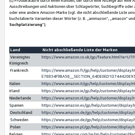
(c) Produktkäufe durch einen Kunden, der durch eine Anzeige auf eine 
Ausschreibungen und Auktionen über Schlagwörter, Suchbegriffe oder 
oder eine andere Amazon-Marke (vgl. die nicht abschließende Liste un
buchstabierte Varianten dieser Wörter (z. B. „ammazon“, „amaozn“ und „
Suchplatzierung
”);
Land
Nicht abschließende Liste der Marken
Vereinigtes
https://www.amazon.co.uk/gp/feature.html?ie=U
Königreich
Frankreich
https://www.amazon.fr/gp/help/customer/displa
E78834F9BA58__SECTION_64DE0ED1D744420E9
Italien
https://www.amazon.it/gp/help/customer/display
Irland
https://www.amazon.ie/gp/help/customer/displa
Niederlande
https://www.amazon.nl/gp/help/customer/display
Spanien
https://www.amazon.es/gp/help/customer/display
Deutschland
https://www.amazon.de/gp/help/customer/displa
Schweden
https://www.amazon.de/gp/help/customer/displa
Polen
https://www.amazon.pl/gp/help/customer/display
Belgien
https://www.amazon.com.be/gp/help/customer/d