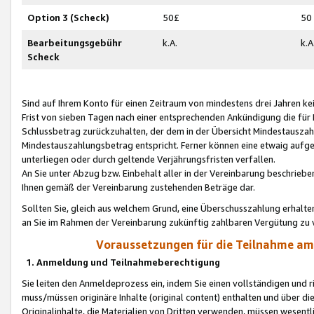
Option 3 (Scheck)
50£
50
Bearbeitungsgebühr
k.A.
k.A
Scheck
Sind auf Ihrem Konto für einen Zeitraum von mindestens drei Jahren kein
Frist von sieben Tagen nach einer entsprechenden Ankündigung die für
Schlussbetrag zurückzuhalten, der dem in der Übersicht Mindestausz
Mindestauszahlungsbetrag entspricht. Ferner können eine etwaig aufg
unterliegen oder durch geltende Verjährungsfristen verfallen.
An Sie unter Abzug bzw. Einbehalt aller in der Vereinbarung beschrieb
Ihnen gemäß der Vereinbarung zustehenden Beträge dar.
Sollten Sie, gleich aus welchem Grund, eine Überschusszahlung erhalte
an Sie im Rahmen der Vereinbarung zukünftig zahlbaren Vergütung zu 
Voraussetzungen für die Teilnahme a
1. Anmeldung und Teilnahmeberechtigung
Sie leiten den Anmeldeprozess ein, indem Sie einen vollständigen und 
muss/müssen originäre Inhalte (original content) enthalten und über d
Originalinhalte, die Materialien von Dritten verwenden, müssen wese