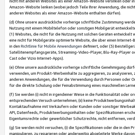
nicht mit anderen Websites als einer Amazon-Website verlinken oder i
Amazon-Website lenken (wobei jedoch Teile Ihrer Anwendung, die nich
anderen Websites als einer Amazon-Website enthalten dürfen).
(d) Ohne unsere ausdrückliche vorherige schriftliche Zustimmung werd
Nutzung mit einem Mobiltelefon oder sonstigen Mobilgerät entwickelt
(1) Websites, die nicht für die Nutzung mit solchen Geräten entwickelt
eine nicht für Mobilgeräte optimierte Website, die über einen Interne
in den
Richtlinie für Mobile Anwendungen
definiert, oder (3) Beistellge
Satellitenempfangsgeräte, Streaming-Video-Player, Blu-Ray-Player ode
Cast oder Vizio Internet-Apps).
(e) Ohne unsere ausdrückliche vorherige schriftliche Genehmigung dürfe
verwenden, um Produkt-Werbeinhalte zu aggregieren, zu analysieren, 
anderen Anwendungen, die für die Verwendung durch Personen oder Or
für die direkte Schulung oder Feinabstimmung eines maschinellen Lern
(f) Sie werden (i) nicht in irgendeiner Weise in die Funktionalität ode
entsprechenden Versuch unternehmen; (ii) keine Produktwerbungsinha
Kontaktaufnahme mit Verkäufern oder Kunden oder sonstiger Werbeaktiv
API, Datenfeeds, Produktwerbungsinhalten oder Spezifikationen erschei
Eigentumsrechte oder gewerblicher Schutzrechte, nicht entfernen, verd
(g) Sie werden nicht versuchen, (i) die Spezifikationen oder die in de
manipulieren, zu reparieren oder anderweitig abgeleitete Werke davon z