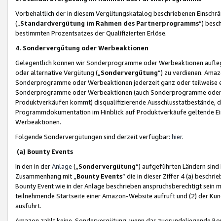
Vorbehaltlich der in diesem Vergütungskatalog beschriebenen Einschr
(„
Standardvergütung im Rahmen des Partnerprogramms
“) besc
bestimmten Prozentsatzes der Qualifizierten Erlöse.
4. Sondervergütung oder Werbeaktionen
Gelegentlich können wir Sonderprogramme oder Werbeaktionen auflegen,
oder alternative Vergütung („
Sondervergütung
”) zu verdienen. Amazo
Sonderprogramme oder Werbeaktionen jederzeit ganz oder teilweise einz
Sonderprogramme oder Werbeaktionen (auch Sonderprogramme oder We
Produktverkäufen kommt) disqualifizierende Ausschlusstatbestände, di
Programmdokumentation im Hinblick auf Produktverkäufe geltende E
Werbeaktionen.
Folgende Sondervergütungen sind derzeit verfügbar:
hier
.
(a) Bounty Events
In den in der
Anlage
(„
Sondervergütung
“) aufgeführten Ländern sind
Zusammenhang mit „
Bounty Events
“ die in dieser Ziffer 4 (a) besch
Bounty Event wie in der Anlage beschrieben anspruchsberechtigt sein mu
teilnehmende Startseite einer Amazon-Website aufruft und (2) der Kun
ausführt.
Amazon zahlt keine Sondervergütung, wenn das zugrundeliegende Boun