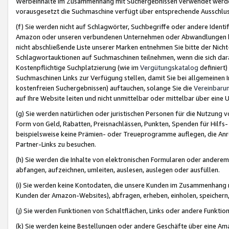
Werbeinhalte im Zusammenhang mit Suchergebnissen verwendet werden,
vorausgesetzt die Suchmaschine verfügt über entsprechende Ausschlu
(f) Sie werden nicht auf Schlagwörter, Suchbegriffe oder andere Ident
Amazon oder unseren verbundenen Unternehmen oder Abwandlungen bzw
nicht abschließende Liste unserer Marken entnehmen Sie bitte der Nich
Schlagwortauktionen auf Suchmaschinen teilnehmen, wenn die sich da
Kostenpflichtige Suchplatzierung (wie im
Vergütungskatalog
definiert
Suchmaschinen Links zur Verfügung stellen, damit Sie bei allgemeinen I
kostenfreien Suchergebnissen) auftauchen, solange Sie die
Vereinbaru
auf Ihre Website leiten und nicht unmittelbar oder mittelbar über eine
(g) Sie werden natürlichen oder juristischen Personen für die Nutzung 
Form von Geld, Rabatten, Preisnachlässen, Punkten, Spenden für Hilfs
beispielsweise keine Prämien- oder Treueprogramme auflegen, die Anrei
Partner-Links zu besuchen.
(h) Sie werden die Inhalte von elektronischen Formularen oder anderem M
abfangen, aufzeichnen, umleiten, auslesen, auslegen oder ausfüllen.
(i) Sie werden keine Kontodaten, die unsere Kunden im Zusammenhang 
Kunden der Amazon-Websites), abfragen, erheben, einholen, speichern,
(j) Sie werden Funktionen von Schaltflächen, Links oder andere Funkti
(k) Sie werden keine Bestellungen oder andere Geschäfte über eine Ama