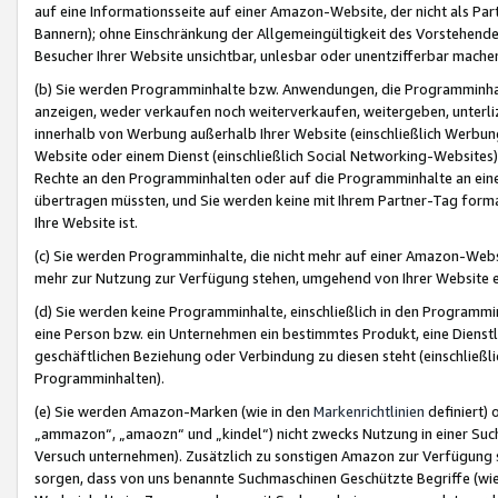
auf eine Informationsseite auf einer Amazon-Website, der nicht als Part
Bannern); ohne Einschränkung der Allgemeingültigkeit des Vorstehende
Besucher Ihrer Website unsichtbar, unlesbar oder unentzifferbar mache
(b) Sie werden Programminhalte bzw. Anwendungen, die Programminhalt
anzeigen, weder verkaufen noch weiterverkaufen, weitergeben, unterli
innerhalb von Werbung außerhalb Ihrer Website (einschließlich Werbun
Website oder einem Dienst (einschließlich Social Networking-Website
Rechte an den Programminhalten oder auf die Programminhalte an eine a
übertragen müssten, und Sie werden keine mit Ihrem Partner-Tag formati
Ihre Website ist.
(c) Sie werden Programminhalte, die nicht mehr auf einer Amazon-Websit
mehr zur Nutzung zur Verfügung stehen, umgehend von Ihrer Website e
(d) Sie werden keine Programminhalte, einschließlich in den Programmin
eine Person bzw. ein Unternehmen ein bestimmtes Produkt, eine Dienstle
geschäftlichen Beziehung oder Verbindung zu diesen steht (einschließli
Programminhalten).
(e) Sie werden Amazon-Marken (wie in den
Markenrichtlinien
definiert) 
„ammazon“, „amaozn“ und „kindel“) nicht zwecks Nutzung in einer Suc
Versuch unternehmen). Zusätzlich zu sonstigen Amazon zur Verfügung 
sorgen, dass von uns benannte Suchmaschinen Geschützte Begriffe (wie 