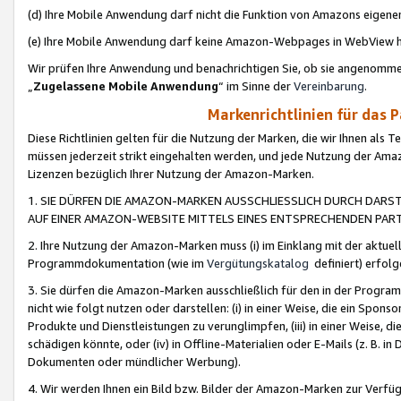
(d) Ihre Mobile Anwendung darf nicht die Funktion von Amazons eige
(e) Ihre Mobile Anwendung darf keine Amazon-Webpages in WebView 
Wir prüfen Ihre Anwendung und benachrichtigen Sie, ob sie angenomm
„
Zugelassene Mobile Anwendung
“ im Sinne der
Vereinbarung
.
Markenrichtlinien für das 
Diese Richtlinien gelten für die Nutzung der Marken, die wir Ihnen als 
müssen jederzeit strikt eingehalten werden, und jede Nutzung der Ama
Lizenzen bezüglich Ihrer Nutzung der Amazon-Marken.
1. SIE DÜRFEN DIE AMAZON-MARKEN AUSSCHLIESSLICH DURCH DARS
AUF EINER AMAZON-WEBSITE MITTELS EINES ENTSPRECHENDEN PART
2. Ihre Nutzung der Amazon-Marken muss (i) im Einklang mit der aktuells
Programmdokumentation (wie im
Vergütungskatalog
definiert) erfolg
3. Sie dürfen die Amazon-Marken ausschließlich für den in der Progr
nicht wie folgt nutzen oder darstellen: (i) in einer Weise, die ein Spo
Produkte und Dienstleistungen zu verunglimpfen, (iii) in einer Weise
schädigen könnte, oder (iv) in Offline-Materialien oder E-Mails (z. B.
Dokumenten oder mündlicher Werbung).
4. Wir werden Ihnen ein Bild bzw. Bilder der Amazon-Marken zur Verfüg