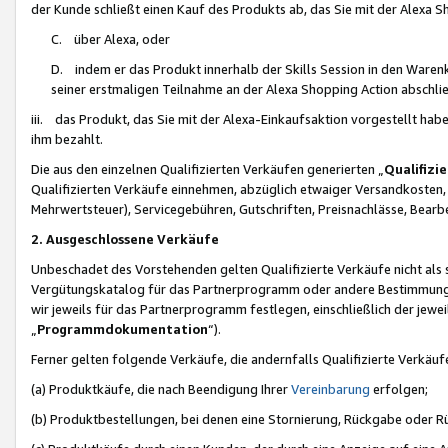
der Kunde schließt einen Kauf des Produkts ab, das Sie mit der Alexa 
C. über Alexa, oder
D. indem er das Produkt innerhalb der Skills Session in den Waren
seiner erstmaligen Teilnahme an der Alexa Shopping Action abschlie
iii. das Produkt, das Sie mit der Alexa-Einkaufsaktion vorgestellt ha
ihm bezahlt.
Die aus den einzelnen Qualifizierten Verkäufen generierten „
Qualifizi
Qualifizierten Verkäufe einnehmen, abzüglich etwaiger Versandkosten
Mehrwertsteuer), Servicegebühren, Gutschriften, Preisnachlässe, Bear
2. Ausgeschlossene Verkäufe
Unbeschadet des Vorstehenden gelten Qualifizierte Verkäufe nicht als
Vergütungskatalog für das Partnerprogramm oder andere Bestimmungen,
wir jeweils für das Partnerprogramm festlegen, einschließlich der jewe
„
Programmdokumentation
“).
Ferner gelten folgende Verkäufe, die andernfalls Qualifizierte Verkä
(a) Produktkäufe, die nach Beendigung Ihrer
Vereinbarung
erfolgen;
(b) Produktbestellungen, bei denen eine Stornierung, Rückgabe oder R