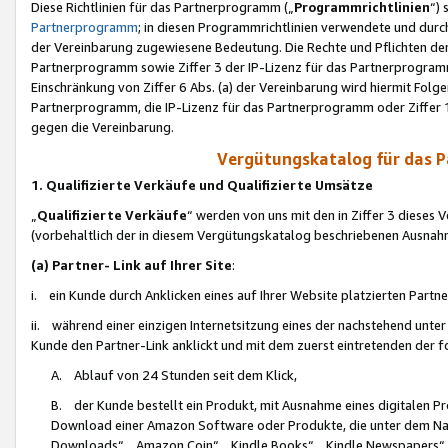
Diese Richtlinien für das Partnerprogramm („
Programmrichtlinien
“)
Partnerprogramm
; in diesen Programmrichtlinien verwendete und durch
der Vereinbarung zugewiesene Bedeutung. Die Rechte und Pflichten de
Partnerprogramm sowie Ziffer 3 der IP-Lizenz für das Partnerprogram
Einschränkung von Ziffer 6 Abs. (a) der Vereinbarung wird hiermit Fol
Partnerprogramm, die IP-Lizenz für das Partnerprogramm oder Ziffer 1
gegen die Vereinbarung.
Vergütungskatalog für das 
1. Qualifizierte Verkäufe und Qualifizierte Umsätze
„
Qualifizierte Verkäufe
“ werden von uns mit den in Ziffer 3 diese
(vorbehaltlich der in diesem Vergütungskatalog beschriebenen Ausnah
(a) Partner- Link auf Ihrer Site
:
i. ein Kunde durch Anklicken eines auf Ihrer Website platzierten Part
ii. während einer einzigen Internetsitzung eines der nachstehend unter (i)
Kunde den Partner-Link anklickt und mit dem zuerst eintretenden der f
A. Ablauf von 24 Stunden seit dem Klick,
B. der Kunde bestellt ein Produkt, mit Ausnahme eines digitalen P
Download einer Amazon Software oder Produkte, die unter dem N
Downloads“, „Amazon Coin“, „Kindle Books“, „Kindle Newspapers“, „