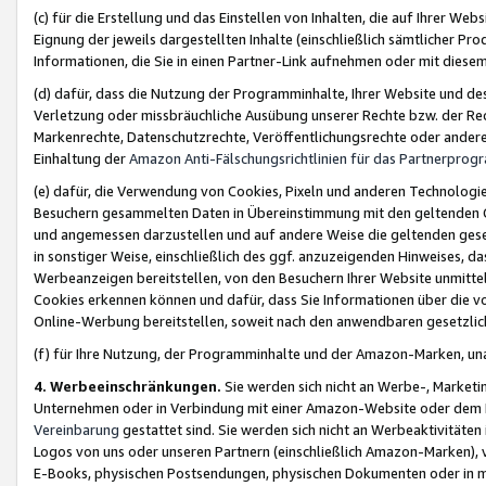
(c) für die Erstellung und das Einstellen von Inhalten, die auf Ihrer We
Eignung der jeweils dargestellten Inhalte (einschließlich sämtlicher 
Informationen, die Sie in einen Partner-Link aufnehmen oder mit diese
(d) dafür, dass die Nutzung der Programminhalte, Ihrer Website und des 
Verletzung oder missbräuchliche Ausübung unserer Rechte bzw. der Recht
Markenrechte, Datenschutzrechte, Veröffentlichungsrechte oder anderer
Einhaltung der
Amazon Anti-Fälschungsrichtlinien für das Partnerpro
(e) dafür, die Verwendung von Cookies, Pixeln und anderen Technologien
Besuchern gesammelten Daten in Übereinstimmung mit den geltenden Ge
und angemessen darzustellen und auf andere Weise die geltenden geset
in sonstiger Weise, einschließlich des ggf. anzuzeigenden Hinweises, d
Werbeanzeigen bereitstellen, von den Besuchern Ihrer Website unmitte
Cookies erkennen können und dafür, dass Sie Informationen über die v
Online-Werbung bereitstellen, soweit nach den anwendbaren gesetzlic
(f) für Ihre Nutzung, der Programminhalte und der Amazon-Marken, u
4. Werbeeinschränkungen.
Sie werden sich nicht an Werbe-, Market
Unternehmen oder in Verbindung mit einer Amazon-Website oder dem Pa
Vereinbarung
gestattet sind. Sie werden sich nicht an Werbeaktivitäten
Logos von uns oder unseren Partnern (einschließlich Amazon-Marken), 
E-Books, physischen Postsendungen, physischen Dokumenten oder in 