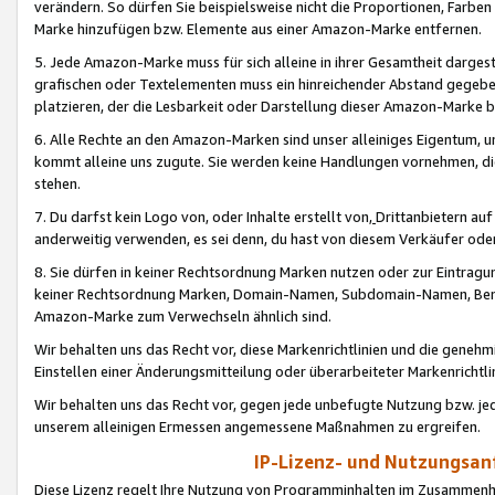
verändern. So dürfen Sie beispielsweise nicht die Proportionen, Farb
Marke hinzufügen bzw. Elemente aus einer Amazon-Marke entfernen.
5. Jede Amazon-Marke muss für sich alleine in ihrer Gesamtheit darge
grafischen oder Textelementen muss ein hinreichender Abstand gegebe
platzieren, der die Lesbarkeit oder Darstellung dieser Amazon-Marke b
6. Alle Rechte an den Amazon-Marken sind unser alleiniges Eigentum, 
kommt alleine uns zugute. Sie werden keine Handlungen vornehmen, 
stehen.
7. Du darfst kein Logo von, oder Inhalte erstellt von,
Drittanbietern au
anderweitig verwenden, es sei denn, du hast von diesem Verkäufer oder
8. Sie dürfen in keiner Rechtsordnung Marken nutzen oder zur Eintragu
keiner Rechtsordnung Marken, Domain-Namen, Subdomain-Namen, Benu
Amazon-Marke zum Verwechseln ähnlich sind.
Wir behalten uns das Recht vor, diese Markenrichtlinien und die gene
Einstellen einer Änderungsmitteilung oder überarbeiteter Markenricht
Wir behalten uns das Recht vor, gegen jede unbefugte Nutzung bzw. jede 
unserem alleinigen Ermessen angemessene Maßnahmen zu ergreifen.
IP-Lizenz- und Nutzungsan
Diese Lizenz regelt Ihre Nutzung von Programminhalten im Zusammen