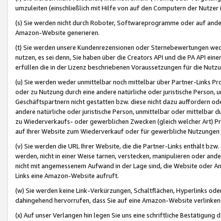
umzuleiten (einschließlich mit Hilfe von auf den Computern der Nutzer i
(s) Sie werden nicht durch Roboter, Softwareprogramme oder auf andere
Amazon-Website generieren.
(t) Sie werden unsere Kundenrezensionen oder Sternebewertungen wed
nutzen, es sei denn, Sie haben über die Creators API und die PA API e
erfüllen die in der Lizenz beschriebenen Voraussetzungen für die Nutzu
(u) Sie werden weder unmittelbar noch mittelbar über Partner-Links P
oder zu Nutzung durch eine andere natürliche oder juristische Person,
Geschäftspartnern nicht gestatten bzw. diese nicht dazu auffordern od
andere natürliche oder juristische Person, unmittelbar oder mittelbar
zu Wiederverkaufs- oder gewerblichen Zwecken (gleich welcher Art) 
auf Ihrer Website zum Wiederverkauf oder für gewerbliche Nutzungen 
(v) Sie werden die URL Ihrer Website, die die Partner-Links enthält b
werden, nicht in einer Weise tarnen, verstecken, manipulieren oder and
nicht mit angemessenem Aufwand in der Lage sind, die Website oder A
Links eine Amazon-Website aufruft.
(w) Sie werden keine Link-Verkürzungen, Schaltflächen, Hyperlinks ode
dahingehend hervorrufen, dass Sie auf eine Amazon-Website verlinken
(x) Auf unser Verlangen hin legen Sie uns eine schriftliche Bestätigung