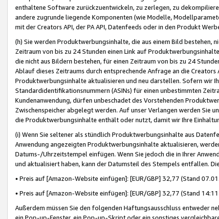
enthaltene Software zurückzuentwickeln, zu zerlegen, zu dekompilier
andere zugrunde liegende Komponenten (wie Modelle, Modellparameter
mit der Creators API, der PA API, Datenfeeds oder in den Produkt Werb
(h) Sie werden Produktwerbungsinhalte, die aus einem Bild bestehen, ni
Zeitraum von bis zu 24 Stunden einen Link auf Produktwerbungsinhalte
die nicht aus Bildern bestehen, für einen Zeitraum von bis zu 24 Stund
Ablauf dieses Zeitraums durch entsprechende Anfrage an die Creators 
Produktwerbungsinhalte aktualisieren und neu darstellen. Sofern wir Ih
Standardidentifikationsnummern (ASINs) für einen unbestimmten Zeitra
Kundenanwendung, dürfen unbeschadet des Vorstehenden Produktwerbu
Zwischenspeicher abgelegt werden. Auf unser Verlangen werden Sie un
die Produktwerbungsinhalte enthält oder nutzt, damit wir Ihre Einhalt
(i) Wenn Sie seltener als stündlich Produktwerbungsinhalte aus Datenfe
Anwendung angezeigten Produktwerbungsinhalte aktualisieren, werden 
Datums-/Uhrzeitstempel einfügen. Wenn Sie jedoch die in Ihrer Anwe
und aktualisiert haben, kann der Datumsteil des Stempels entfallen. Dies
• Preis auf [Amazon-Website einfügen]: [EUR/GBP] 32,77 (Stand 07.01.
• Preis auf [Amazon-Website einfügen]: [EUR/GBP] 32,77 (Stand 14:11 
Außerdem müssen Sie den folgenden Haftungsausschluss entweder neb
ein Pop-up-Fenster, ein Pop-up-Skript oder ein sonstiges vergleichba