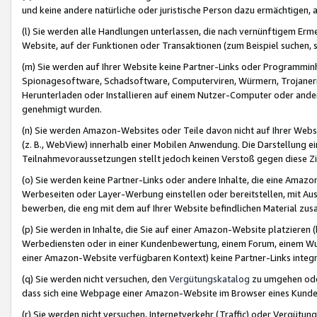
und keine andere natürliche oder juristische Person dazu ermächtigen, a
(l) Sie werden alle Handlungen unterlassen, die nach vernünftigem Erme
Website, auf der Funktionen oder Transaktionen (zum Beispiel suchen, s
(m) Sie werden auf Ihrer Website keine Partner-Links oder Programmin
Spionagesoftware, Schadsoftware, Computerviren, Würmern, Trojaner
Herunterladen oder Installieren auf einem Nutzer-Computer oder ande
genehmigt wurden.
(n) Sie werden Amazon-Websites oder Teile davon nicht auf Ihrer Websi
(z. B., WebView) innerhalb einer Mobilen Anwendung. Die Darstellung ein
Teilnahmevoraussetzungen stellt jedoch keinen Verstoß gegen diese Zif
(o) Sie werden keine Partner-Links oder andere Inhalte, die eine Am
Werbeseiten oder Layer-Werbung einstellen oder bereitstellen, mit Au
bewerben, die eng mit dem auf Ihrer Website befindlichen Material z
(p) Sie werden in Inhalte, die Sie auf einer Amazon-Website platzier
Werbediensten oder in einer Kundenbewertung, einem Forum, einem Wun
einer Amazon-Website verfügbaren Kontext) keine Partner-Links integr
(q) Sie werden nicht versuchen, den
Vergütungskatalog
zu umgehen oder
dass sich eine Webpage einer Amazon-Website im Browser eines Kunden 
(r) Sie werden nicht versuchen, Internetverkehr (Traffic) oder Vergü