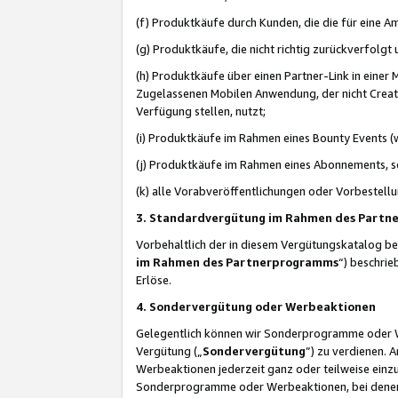
(f) Produktkäufe durch Kunden, die die für eine
(g) Produktkäufe, die nicht richtig zurückverfolg
(h) Produktkäufe über einen Partner-Link in einer
Zugelassenen Mobilen Anwendung, der nicht Creator
Verfügung stellen, nutzt;
(i) Produktkäufe im Rahmen eines Bounty Events (w
(j) Produktkäufe im Rahmen eines Abonnements, so
(k) alle Vorabveröffentlichungen oder Vorbestellu
3. Standardvergütung im Rahmen des Part
Vorbehaltlich der in diesem Vergütungskatalog b
im Rahmen des Partnerprogramms
“) beschri
Erlöse.
4. Sondervergütung oder Werbeaktionen
Gelegentlich können wir Sonderprogramme oder Wer
Vergütung („
Sondervergütung
”) zu verdienen. 
Werbeaktionen jederzeit ganz oder teilweise einz
Sonderprogramme oder Werbeaktionen, bei denen e