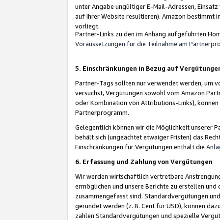
unter Angabe ungültiger E-Mail-Adressen, Einsatz
auf Ihrer Website resultieren). Amazon bestimmt i
vorliegt.
Partner-Links zu den im Anhang aufgeführten Hom
Voraussetzungen für die Teilnahme am Partnerp
5. Einschränkungen in Bezug auf Vergütunge
Partner-Tags sollten nur verwendet werden, um von 
versuchst, Vergütungen sowohl vom Amazon Partn
oder Kombination von Attributions-Links), könne
Partnerprogramm.
Gelegentlich können wir die Möglichkeit unsere
behält sich (ungeachtet etwaiger Fristen) das Rec
Einschränkungen für Vergütungen enthält die
Anla
6. Erfassung und Zahlung von Vergütungen
Wir werden wirtschaftlich vertretbare Anstrengu
ermöglichen und unsere Berichte zu erstellen und 
zusammengefasst sind. Standardvergütungen und s
gerundet werden (z. B. Cent für USD), können dazu
zahlen Standardvergütungen und spezielle Vergüt