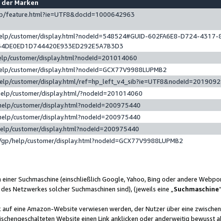
e der Marken
gp/feature.html?ie=UTF8&docId=1000642963
help/customer/display.html?nodeId=548524#GUID-602FA6E8-D724-4317-
64DE0ED1D744420E933ED292E5A7B3D3
elp/customer/display.html?nodeId=201014060
help/customer/display.html?nodeId=GCX77V9988LUPMB2
help/customer/display.html/ref=hp_left_v4_sib?ie=UTF8&nodeId=201909
help/customer/display.html/?nodeId=201014060
help/customer/display.html?nodeId=200975440
help/customer/display.html?nodeId=200975440
help/customer/display.html?nodeId=200975440
/gp/help/customer/display.html?nodeId=GCX77V9988LUPMB2
n einer Suchmaschine (einschließlich Google, Yahoo, Bing oder andere Webp
 des Netzwerkes solcher Suchmaschinen sind), (jeweils eine „
Suchmaschine
nk auf eine Amazon-Website verwiesen werden, der Nutzer über eine zwische
ischengeschalteten Website einen Link anklicken oder anderweitig bewusst a