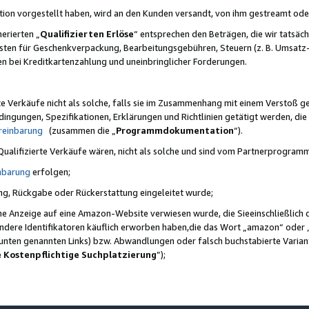
ktion vorgestellt haben, wird an den Kunden versandt, von ihm gestreamt od
erierten „
Qualifizierten Erlöse
“ entsprechen den Beträgen, die wir tatsäch
sten für Geschenkverpackung, Bearbeitungsgebühren, Steuern (z. B. Umsatz-
en bei Kreditkartenzahlung und uneinbringlicher Forderungen.
e Verkäufe nicht als solche, falls sie im Zusammenhang mit einem Verstoß 
ungen, Spezifikationen, Erklärungen und Richtlinien getätigt werden, die 
reinbarung
(zusammen die „
Programmdokumentation
“).
 Qualifizierte Verkäufe wären, nicht als solche und sind vom Partnerprogra
nbarung
erfolgen;
ung, Rückgabe oder Rückerstattung eingeleitet wurde;
ine Anzeige auf eine Amazon-Website verwiesen wurde, die Sieeinschließlich
ndere Identifikatoren käuflich erworben haben,die das Wort „amazon“ oder 
e unten genannten Links) bzw. Abwandlungen oder falsch buchstabierte Varia
e Kostenpflichtige Suchplatzierung
”);