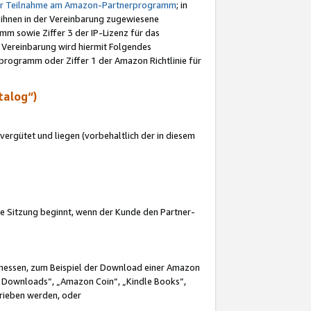
ur Teilnahme am Amazon-Partnerprogramm
; in
 ihnen in der Vereinbarung zugewiesene
m sowie Ziffer 3 der IP-Lizenz für das
 Vereinbarung wird hiermit Folgendes
programm oder Ziffer 1 der Amazon Richtlinie für
talog“)
ergütet und liegen (vorbehaltlich der in diesem
i die Sitzung beginnt, wenn der Kunde den Partner-
Ermessen, zum Beispiel der Download einer Amazon
 Downloads“, „Amazon Coin“, „Kindle Books“,
trieben werden, oder