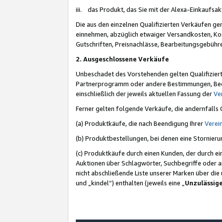
iii. das Produkt, das Sie mit der Alexa-Einkaufsa
Die aus den einzelnen Qualifizierten Verkäufen gen
einnehmen, abzüglich etwaiger Versandkosten, Ko
Gutschriften, Preisnachlässe, Bearbeitungsgebühr
2. Ausgeschlossene Verkäufe
Unbeschadet des Vorstehenden gelten Qualifiziert
Partnerprogramm oder andere Bestimmungen, Beding
einschließlich der jeweils aktuellen Fassung der
Ve
Ferner gelten folgende Verkäufe, die andernfalls
(a) Produktkäufe, die nach Beendigung Ihrer
Verei
(b) Produktbestellungen, bei denen eine Stornier
(c) Produktkäufe durch einen Kunden, der durch e
Auktionen über Schlagwörter, Suchbegriffe oder a
nicht abschließende Liste unserer Marken über di
und „kindel“) enthalten (jeweils eine „
Unzulässig