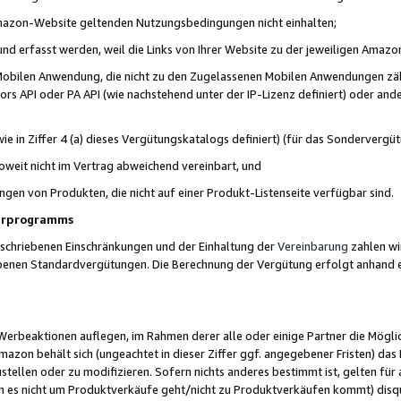
 Amazon-Website geltenden Nutzungsbedingungen nicht einhalten;
t und erfasst werden, weil die Links von Ihrer Website zu der jeweiligen Am
 Mobilen Anwendung, die nicht zu den Zugelassenen Mobilen Anwendungen zählt
s API oder PA API (wie nachstehend unter der IP-Lizenz definiert) oder ander
ie in Ziffer 4 (a) dieses Vergütungskatalogs definiert) (für das Sonderverg
weit nicht im Vertrag abweichend vereinbart, und
ngen von Produkten, die nicht auf einer Produkt-Listenseite verfügbar sind.
nerprogramms
eschriebenen Einschränkungen und der Einhaltung der
Vereinbarung
zahlen wir
ebenen Standardvergütungen. Die Berechnung der Vergütung erfolgt anhand e
beaktionen auflegen, im Rahmen derer alle oder einige Partner die Möglichk
Amazon behält sich (ungeachtet in dieser Ziffer ggf. angegebener Fristen) d
ustellen oder zu modifizieren. Sofern nichts anderes bestimmt ist, gelten 
s nicht um Produktverkäufe geht/nicht zu Produktverkäufen kommt) disqua