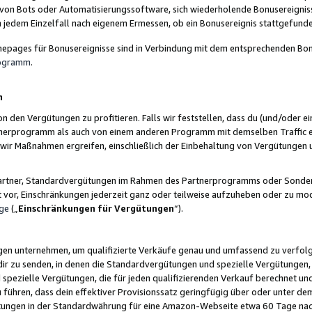
 von Bots oder Automatisierungssoftware, sich wiederholende Bonusereignisse
n jedem Einzelfall nach eigenem Ermessen, ob ein Bonusereignis stattgefund
epages für Bonusereignisse sind in Verbindung mit dem entsprechenden Bonu
rogramm
.
n
den Vergütungen zu profitieren. Falls wir feststellen, dass du (und/oder ein
erprogramm als auch von einem anderen Programm mit demselben Traffic ei
n wir Maßnahmen ergreifen, einschließlich der Einbehaltung von Vergütunge
r Partner, Standardvergütungen im Rahmen des Partnerprogramms oder Sonde
ht vor, Einschränkungen jederzeit ganz oder teilweise aufzuheben oder zu mod
ge
(„
Einschränkungen für Vergütungen
“).
ngen unternehmen, um qualifizierte Verkäufe genau und umfassend zu verfol
dir zu senden, in denen die Standardvergütungen und spezielle Vergütungen, 
pezielle Vergütungen, die für jeden qualifizierenden Verkauf berechnet un
 führen, dass dein effektiver Provisionssatz geringfügig über oder unter dem
ungen in der Standardwährung für eine Amazon-Webseite etwa 60 Tage nach