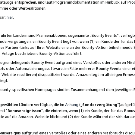
skatalogs entsprechen, und laut Programmdokumentation im Hinblick auf Pr
amme oder Werbeaktionen.
bar:
hier
.
führten Ländern sind Prämienaktionen, sogenannte „Bounty Events“, verfügb
Sondervergütungen; ein Bounty Event liegt vor, wenn (1) ein Kunde der für da
nes Partner-Links auf Ihrer Website eine an der Bounty-Aktion teilnehmende 
er Anlage beschriebene Bounty-Aktion ausführt.
ugrundeliegende Bounty Event aufgrund eines Verstoßes oder anderen Miss
ots oder Automatisierungssoftware, im Falle mehrerer Bounty Events einer e
r Website resultieren) disqualifiziert wurde. Amazon legt im alleinigen Ermess
iegt.
n Bounty-spezifischen Homepages sind im Zusammenhang mit dem jeweiligen
sgewählten Ländern verfügbar, die im
Anhang
(„
Sondervergütung
“)aufgefüh
it "
Bonusereignissen
", die eintreten, wenn (1) ein Kunde, der für das Bon
bsite auf die Amazon-Website klickt und (2) der Kunde während der sich dar
usereignis aufgrund eines Verstoßes oder eines anderen Missbrauchs disqua