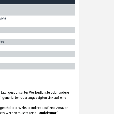
89F6-
280
ortale, gesponserter Werbedienste oder andere
“) generierten oder angezeigten Link auf eine
ngeschaltete Website indirekt auf eine Amazon-
ktiv werden müsste (eine „
Umleitung
“);