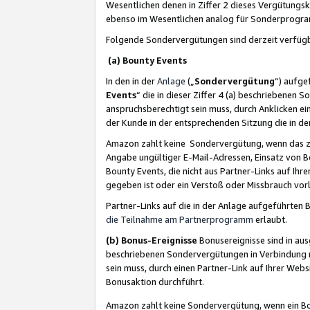
Wesentlichen denen in Ziffer 2 dieses Vergütung
ebenso im Wesentlichen analog für Sonderprogr
Folgende Sondervergütungen sind derzeit verfüg
(a) Bounty Events
In den in der
Anlage
(„
Sondervergütung
“) aufge
Events
“ die in dieser Ziffer 4 (a) beschriebenen 
anspruchsberechtigt sein muss, durch Anklicken ei
der Kunde in der entsprechenden Sitzung die in d
Amazon zahlt keine Sondervergütung, wenn das z
Angabe ungültiger E-Mail-Adressen, Einsatz von B
Bounty Events, die nicht aus Partner-Links auf Ihre
gegeben ist oder ein Verstoß oder Missbrauch vorl
Partner-Links auf die in der Anlage aufgeführte
die Teilnahme am Partnerprogramm
erlaubt.
(b) Bonus-Ereignisse
Bonusereignisse sind in au
beschriebenen Sondervergütungen in Verbindung m
sein muss, durch einen Partner-Link auf Ihrer We
Bonusaktion durchführt.
Amazon zahlt keine Sondervergütung, wenn ein Bon