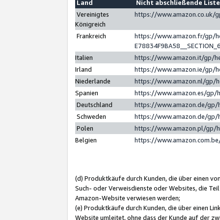
Land
Nicht abschließende List
Vereinigtes
https://www.amazon.co.uk/
Königreich
Frankreich
https://www.amazon.fr/gp/
E78834F9BA58__SECTION_
Italien
https://www.amazon.it/gp/h
Irland
https://www.amazon.ie/gp/
Niederlande
https://www.amazon.nl/gp/
Spanien
https://www.amazon.es/gp/
Deutschland
https://www.amazon.de/gp/
Schweden
https://www.amazon.de/gp/
Polen
https://www.amazon.pl/gp/
Belgien
https://www.amazon.com.be
(d) Produktkäufe durch Kunden, die über einen vo
Such- oder Verweisdienste oder Websites, die Teil
Amazon-Website verwiesen werden;
(e) Produktkäufe durch Kunden, die über einen Li
Website umleitet, ohne dass der Kunde auf der zw