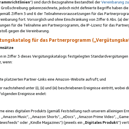
rammrichtlinien
“) sind durch Bezugnahme Bestandteil der
Vereinbarung z
Großschreibung gekennzeichnete, jedoch nicht definierte Begriffe haben die
 gemäß Ziffern 3 und 6 der Teilnahmevoraussetzungen für das Partnerprogram
nbarung fort. Vorsorglich und ohne Einschränkung von Ziffer 6 Abs. (a) der
ungen für die Teilnahme am Partnerprogramm, die IP-Lizenz für das Partner
rstoß gegen die Vereinbarung.
ungskatalog für das Partnerprogramm („Vergütungska
 Umsätze
n in Ziffer 3 dieses Vergütungskatalogs festgelegten Standardvergütungen v
r, wenn:
ite platzierten Partner-Links eine Amazon-Website aufruft; und
r nachstehend unter (i), (ii) und (iii) beschriebenen Ereignisse eintritt, wobe
 folgenden Ereignisse endet:
hme eines digitalen Produkts (gemäß Feststellung nach unserem alleinigen 
 „Amazon Music“, „Amazon Shorts“, „eDocs“, „Amazon Prime Video“, „Game
Newsfeeds“ oder „Kindle Magazines“) (jeweils ein „
Digitales Produkt
“) ver