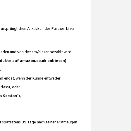
 ursprünglichen Anklicken des Partner-Links
laden und von diesem/dieser bezahlt wird
rodukte auf amazon.co.uk anbieten):
d
 und endet, wenn der Kunde entweder:
erlässt, oder
ls Session
“),
t spätestens 89 Tage nach seiner erstmaligen