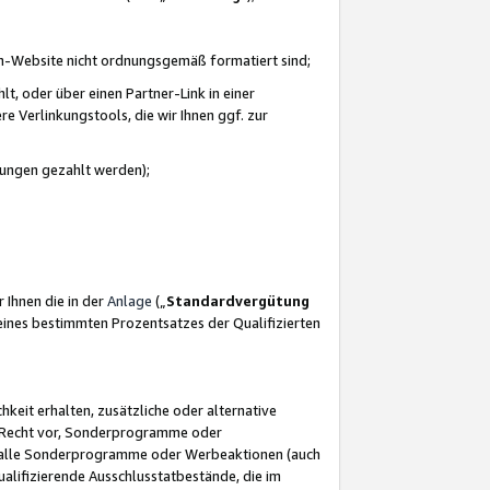
azon-Website nicht ordnungsgemäß formatiert sind;
, oder über einen Partner-Link in einer
e Verlinkungstools, die wir Ihnen ggf. zur
ütungen gezahlt werden);
 Ihnen die in der
Anlage
(„
Standardvergütung
ines bestimmten Prozentsatzes der Qualifizierten
eit erhalten, zusätzliche oder alternative
as Recht vor, Sonderprogramme oder
für alle Sonderprogramme oder Werbeaktionen (auch
lifizierende Ausschlusstatbestände, die im