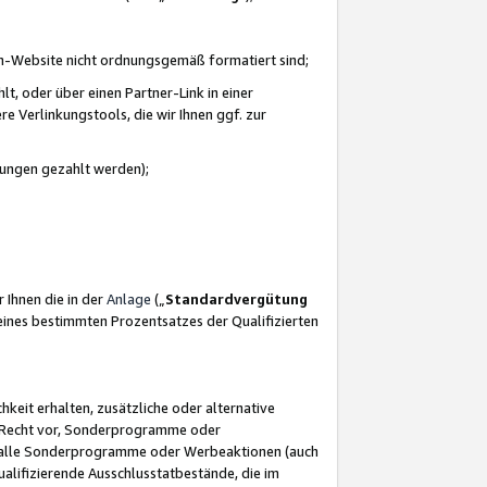
azon-Website nicht ordnungsgemäß formatiert sind;
, oder über einen Partner-Link in einer
e Verlinkungstools, die wir Ihnen ggf. zur
ütungen gezahlt werden);
 Ihnen die in der
Anlage
(„
Standardvergütung
ines bestimmten Prozentsatzes der Qualifizierten
eit erhalten, zusätzliche oder alternative
as Recht vor, Sonderprogramme oder
für alle Sonderprogramme oder Werbeaktionen (auch
lifizierende Ausschlusstatbestände, die im