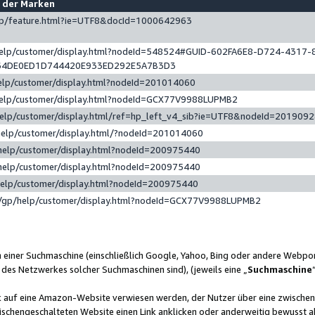
e der Marken
gp/feature.html?ie=UTF8&docId=1000642963
help/customer/display.html?nodeId=548524#GUID-602FA6E8-D724-4317-
64DE0ED1D744420E933ED292E5A7B3D3
elp/customer/display.html?nodeId=201014060
help/customer/display.html?nodeId=GCX77V9988LUPMB2
help/customer/display.html/ref=hp_left_v4_sib?ie=UTF8&nodeId=201909
help/customer/display.html/?nodeId=201014060
help/customer/display.html?nodeId=200975440
help/customer/display.html?nodeId=200975440
help/customer/display.html?nodeId=200975440
/gp/help/customer/display.html?nodeId=GCX77V9988LUPMB2
n einer Suchmaschine (einschließlich Google, Yahoo, Bing oder andere Webp
 des Netzwerkes solcher Suchmaschinen sind), (jeweils eine „
Suchmaschine
nk auf eine Amazon-Website verwiesen werden, der Nutzer über eine zwische
ischengeschalteten Website einen Link anklicken oder anderweitig bewusst a