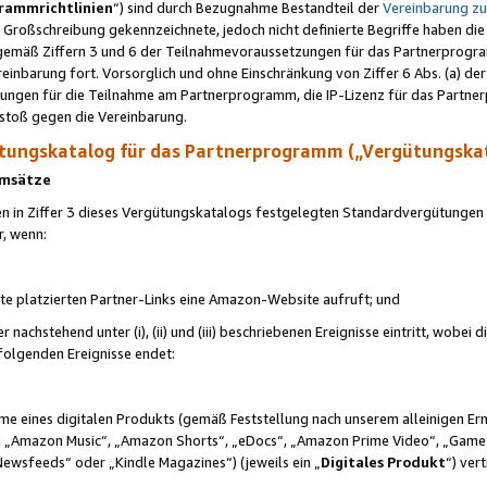
rammrichtlinien
“) sind durch Bezugnahme Bestandteil der
Vereinbarung z
Großschreibung gekennzeichnete, jedoch nicht definierte Begriffe haben die
 gemäß Ziffern 3 und 6 der Teilnahmevoraussetzungen für das Partnerprogram
nbarung fort. Vorsorglich und ohne Einschränkung von Ziffer 6 Abs. (a) der
ungen für die Teilnahme am Partnerprogramm, die IP-Lizenz für das Partner
rstoß gegen die Vereinbarung.
ungskatalog für das Partnerprogramm („Vergütungska
 Umsätze
n in Ziffer 3 dieses Vergütungskatalogs festgelegten Standardvergütungen v
r, wenn:
ite platzierten Partner-Links eine Amazon-Website aufruft; und
r nachstehend unter (i), (ii) und (iii) beschriebenen Ereignisse eintritt, wobe
 folgenden Ereignisse endet:
hme eines digitalen Produkts (gemäß Feststellung nach unserem alleinigen 
 „Amazon Music“, „Amazon Shorts“, „eDocs“, „Amazon Prime Video“, „Game
Newsfeeds“ oder „Kindle Magazines“) (jeweils ein „
Digitales Produkt
“) ver