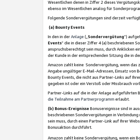
Wesentlichen denen in Ziffer 2 dieses Vergütung
ebenso im Wesentlichen analog für Sonderprogr
Folgende Sondervergütungen sind derzeit verfüg
(a) Bounty Events
In den in der
Anlage
(„
Sondervergütung
“) aufge
Events
“ die in dieser Ziffer 4 (a) beschriebenen 
anspruchsberechtigt sein muss, durch Anklicken ei
der Kunde in der entsprechenden Sitzung die in d
Amazon zahlt keine Sondervergütung, wenn das z
Angabe ungültiger E-Mail-Adressen, Einsatz von B
Bounty Events, die nicht aus Partner-Links auf Ihre
gegeben ist oder ein Verstoß oder Missbrauch vorl
Partner-Links auf die in der Anlage aufgeführte
die Teilnahme am Partnerprogramm
erlaubt.
(b) Bonus-Ereignisse
Bonusereignisse sind in au
beschriebenen Sondervergütungen in Verbindung m
sein muss, durch einen Partner-Link auf Ihrer We
Bonusaktion durchführt.
Amazon zahlt keine Sondervergütung, wenn ein Bon