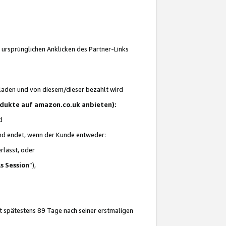
 ursprünglichen Anklicken des Partner-Links
laden und von diesem/dieser bezahlt wird
rodukte auf amazon.co.uk anbieten):
d
 und endet, wenn der Kunde entweder:
erlässt, oder
ls Session
“),
t spätestens 89 Tage nach seiner erstmaligen