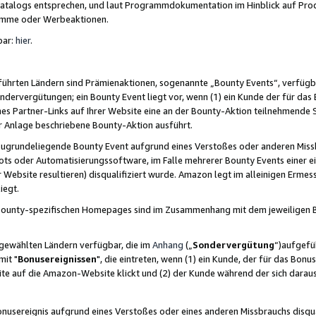
skatalogs entsprechen, und laut Programmdokumentation im Hinblick auf Pr
amme oder Werbeaktionen.
bar:
hier
.
führten Ländern sind Prämienaktionen, sogenannte „Bounty Events“, verfügb
Sondervergütungen; ein Bounty Event liegt vor, wenn (1) ein Kunde der für da
nes Partner-Links auf Ihrer Website eine an der Bounty-Aktion teilnehmende 
er Anlage beschriebene Bounty-Aktion ausführt.
ugrundeliegende Bounty Event aufgrund eines Verstoßes oder anderen Miss
ots oder Automatisierungssoftware, im Falle mehrerer Bounty Events einer e
r Website resultieren) disqualifiziert wurde. Amazon legt im alleinigen Ermess
iegt.
n Bounty-spezifischen Homepages sind im Zusammenhang mit dem jeweiligen
sgewählten Ländern verfügbar, die im
Anhang
(„
Sondervergütung
“)aufgefüh
it "
Bonusereignissen
", die eintreten, wenn (1) ein Kunde, der für das Bon
bsite auf die Amazon-Website klickt und (2) der Kunde während der sich dar
usereignis aufgrund eines Verstoßes oder eines anderen Missbrauchs disqua