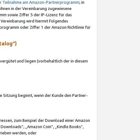
ur Teilnahme am Amazon-Partnerprogramm
; in
 ihnen in der Vereinbarung zugewiesene
m sowie Ziffer 3 der IP-Lizenz für das
 Vereinbarung wird hiermit Folgendes
programm oder Ziffer 1 der Amazon Richtlinie für
talog“)
ergütet und liegen (vorbehaltlich der in diesem
i die Sitzung beginnt, wenn der Kunde den Partner-
Ermessen, zum Beispiel der Download einer Amazon
 Downloads“, „Amazon Coin“, „Kindle Books“,
trieben werden, oder