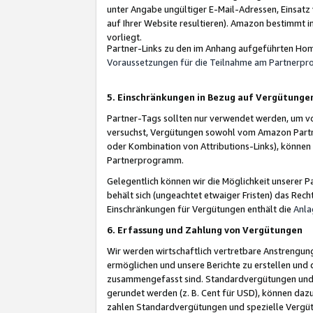
unter Angabe ungültiger E-Mail-Adressen, Einsatz
auf Ihrer Website resultieren). Amazon bestimmt i
vorliegt.
Partner-Links zu den im Anhang aufgeführten Hom
Voraussetzungen für die Teilnahme am Partnerp
5. Einschränkungen in Bezug auf Vergütunge
Partner-Tags sollten nur verwendet werden, um von 
versuchst, Vergütungen sowohl vom Amazon Partn
oder Kombination von Attributions-Links), könne
Partnerprogramm.
Gelegentlich können wir die Möglichkeit unsere
behält sich (ungeachtet etwaiger Fristen) das Rec
Einschränkungen für Vergütungen enthält die
Anla
6. Erfassung und Zahlung von Vergütungen
Wir werden wirtschaftlich vertretbare Anstrengu
ermöglichen und unsere Berichte zu erstellen und 
zusammengefasst sind. Standardvergütungen und s
gerundet werden (z. B. Cent für USD), können dazu
zahlen Standardvergütungen und spezielle Vergüt