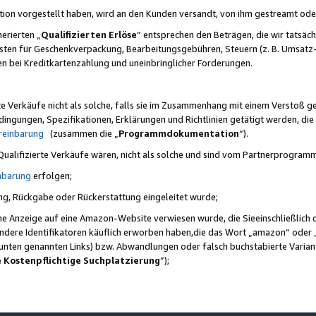
ktion vorgestellt haben, wird an den Kunden versandt, von ihm gestreamt od
erierten „
Qualifizierten Erlöse
“ entsprechen den Beträgen, die wir tatsäch
sten für Geschenkverpackung, Bearbeitungsgebühren, Steuern (z. B. Umsatz-
en bei Kreditkartenzahlung und uneinbringlicher Forderungen.
e Verkäufe nicht als solche, falls sie im Zusammenhang mit einem Verstoß 
ungen, Spezifikationen, Erklärungen und Richtlinien getätigt werden, die 
reinbarung
(zusammen die „
Programmdokumentation
“).
 Qualifizierte Verkäufe wären, nicht als solche und sind vom Partnerprogra
nbarung
erfolgen;
ung, Rückgabe oder Rückerstattung eingeleitet wurde;
ine Anzeige auf eine Amazon-Website verwiesen wurde, die Sieeinschließlich
ndere Identifikatoren käuflich erworben haben,die das Wort „amazon“ oder 
e unten genannten Links) bzw. Abwandlungen oder falsch buchstabierte Varia
e Kostenpflichtige Suchplatzierung
”);