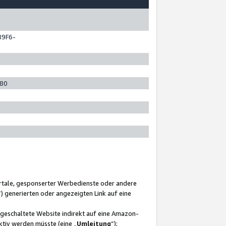
89F6-
280
ortale, gesponserter Werbedienste oder andere
“) generierten oder angezeigten Link auf eine
ngeschaltete Website indirekt auf eine Amazon-
ktiv werden müsste (eine „
Umleitung
“);