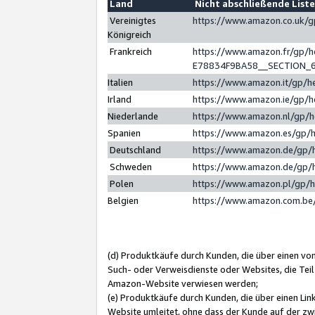
Land
Nicht abschließende List
Vereinigtes
https://www.amazon.co.uk/
Königreich
Frankreich
https://www.amazon.fr/gp/
E78834F9BA58__SECTION_
Italien
https://www.amazon.it/gp/h
Irland
https://www.amazon.ie/gp/
Niederlande
https://www.amazon.nl/gp/
Spanien
https://www.amazon.es/gp/
Deutschland
https://www.amazon.de/gp/
Schweden
https://www.amazon.de/gp/
Polen
https://www.amazon.pl/gp/
Belgien
https://www.amazon.com.be
(d) Produktkäufe durch Kunden, die über einen vo
Such- oder Verweisdienste oder Websites, die Teil
Amazon-Website verwiesen werden;
(e) Produktkäufe durch Kunden, die über einen Li
Website umleitet, ohne dass der Kunde auf der zw