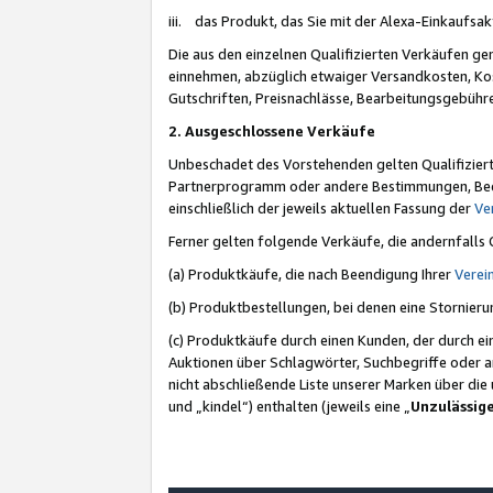
iii. das Produkt, das Sie mit der Alexa-Einkaufsa
Die aus den einzelnen Qualifizierten Verkäufen gen
einnehmen, abzüglich etwaiger Versandkosten, Ko
Gutschriften, Preisnachlässe, Bearbeitungsgebühr
2. Ausgeschlossene Verkäufe
Unbeschadet des Vorstehenden gelten Qualifiziert
Partnerprogramm oder andere Bestimmungen, Beding
einschließlich der jeweils aktuellen Fassung der
Ve
Ferner gelten folgende Verkäufe, die andernfalls
(a) Produktkäufe, die nach Beendigung Ihrer
Verei
(b) Produktbestellungen, bei denen eine Stornier
(c) Produktkäufe durch einen Kunden, der durch e
Auktionen über Schlagwörter, Suchbegriffe oder a
nicht abschließende Liste unserer Marken über di
und „kindel“) enthalten (jeweils eine „
Unzulässig