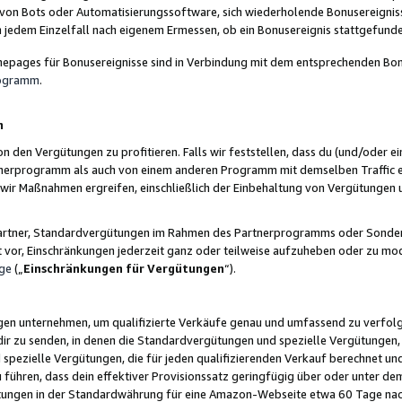
 von Bots oder Automatisierungssoftware, sich wiederholende Bonusereignisse
n jedem Einzelfall nach eigenem Ermessen, ob ein Bonusereignis stattgefund
epages für Bonusereignisse sind in Verbindung mit dem entsprechenden Bonu
rogramm
.
n
den Vergütungen zu profitieren. Falls wir feststellen, dass du (und/oder ein
erprogramm als auch von einem anderen Programm mit demselben Traffic ei
n wir Maßnahmen ergreifen, einschließlich der Einbehaltung von Vergütunge
r Partner, Standardvergütungen im Rahmen des Partnerprogramms oder Sonde
ht vor, Einschränkungen jederzeit ganz oder teilweise aufzuheben oder zu mod
ge
(„
Einschränkungen für Vergütungen
“).
ngen unternehmen, um qualifizierte Verkäufe genau und umfassend zu verfol
dir zu senden, in denen die Standardvergütungen und spezielle Vergütungen, 
pezielle Vergütungen, die für jeden qualifizierenden Verkauf berechnet un
 führen, dass dein effektiver Provisionssatz geringfügig über oder unter dem
ungen in der Standardwährung für eine Amazon-Webseite etwa 60 Tage nach