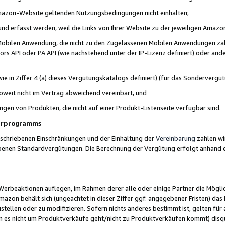
 Amazon-Website geltenden Nutzungsbedingungen nicht einhalten;
t und erfasst werden, weil die Links von Ihrer Website zu der jeweiligen Am
 Mobilen Anwendung, die nicht zu den Zugelassenen Mobilen Anwendungen zählt
s API oder PA API (wie nachstehend unter der IP-Lizenz definiert) oder ander
ie in Ziffer 4 (a) dieses Vergütungskatalogs definiert) (für das Sonderverg
weit nicht im Vertrag abweichend vereinbart, und
ngen von Produkten, die nicht auf einer Produkt-Listenseite verfügbar sind.
nerprogramms
eschriebenen Einschränkungen und der Einhaltung der
Vereinbarung
zahlen wir
ebenen Standardvergütungen. Die Berechnung der Vergütung erfolgt anhand e
beaktionen auflegen, im Rahmen derer alle oder einige Partner die Möglichk
Amazon behält sich (ungeachtet in dieser Ziffer ggf. angegebener Fristen) d
ustellen oder zu modifizieren. Sofern nichts anderes bestimmt ist, gelten 
s nicht um Produktverkäufe geht/nicht zu Produktverkäufen kommt) disqua