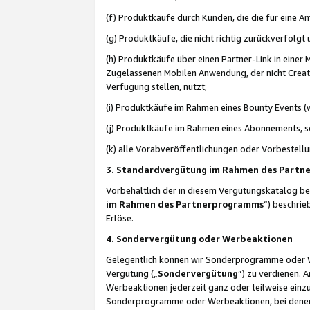
(f) Produktkäufe durch Kunden, die die für eine
(g) Produktkäufe, die nicht richtig zurückverfolg
(h) Produktkäufe über einen Partner-Link in einer
Zugelassenen Mobilen Anwendung, der nicht Creator
Verfügung stellen, nutzt;
(i) Produktkäufe im Rahmen eines Bounty Events (w
(j) Produktkäufe im Rahmen eines Abonnements, so
(k) alle Vorabveröffentlichungen oder Vorbestellu
3. Standardvergütung im Rahmen des Part
Vorbehaltlich der in diesem Vergütungskatalog b
im Rahmen des Partnerprogramms
“) beschri
Erlöse.
4. Sondervergütung oder Werbeaktionen
Gelegentlich können wir Sonderprogramme oder Wer
Vergütung („
Sondervergütung
”) zu verdienen. 
Werbeaktionen jederzeit ganz oder teilweise einz
Sonderprogramme oder Werbeaktionen, bei denen e