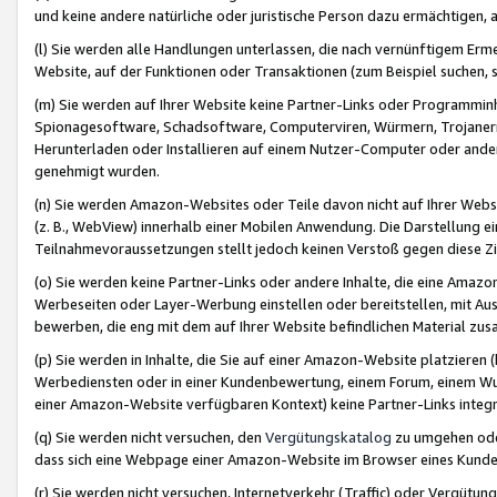
und keine andere natürliche oder juristische Person dazu ermächtigen, a
(l) Sie werden alle Handlungen unterlassen, die nach vernünftigem Erme
Website, auf der Funktionen oder Transaktionen (zum Beispiel suchen, s
(m) Sie werden auf Ihrer Website keine Partner-Links oder Programmin
Spionagesoftware, Schadsoftware, Computerviren, Würmern, Trojaner
Herunterladen oder Installieren auf einem Nutzer-Computer oder ande
genehmigt wurden.
(n) Sie werden Amazon-Websites oder Teile davon nicht auf Ihrer Websi
(z. B., WebView) innerhalb einer Mobilen Anwendung. Die Darstellung ein
Teilnahmevoraussetzungen stellt jedoch keinen Verstoß gegen diese Zif
(o) Sie werden keine Partner-Links oder andere Inhalte, die eine Am
Werbeseiten oder Layer-Werbung einstellen oder bereitstellen, mit Au
bewerben, die eng mit dem auf Ihrer Website befindlichen Material z
(p) Sie werden in Inhalte, die Sie auf einer Amazon-Website platzier
Werbediensten oder in einer Kundenbewertung, einem Forum, einem Wun
einer Amazon-Website verfügbaren Kontext) keine Partner-Links integr
(q) Sie werden nicht versuchen, den
Vergütungskatalog
zu umgehen oder
dass sich eine Webpage einer Amazon-Website im Browser eines Kunden 
(r) Sie werden nicht versuchen, Internetverkehr (Traffic) oder Vergü