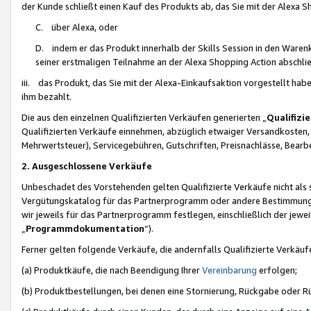
der Kunde schließt einen Kauf des Produkts ab, das Sie mit der Alexa 
C. über Alexa, oder
D. indem er das Produkt innerhalb der Skills Session in den Waren
seiner erstmaligen Teilnahme an der Alexa Shopping Action abschlie
iii. das Produkt, das Sie mit der Alexa-Einkaufsaktion vorgestellt ha
ihm bezahlt.
Die aus den einzelnen Qualifizierten Verkäufen generierten „
Qualifizi
Qualifizierten Verkäufe einnehmen, abzüglich etwaiger Versandkosten
Mehrwertsteuer), Servicegebühren, Gutschriften, Preisnachlässe, Bear
2. Ausgeschlossene Verkäufe
Unbeschadet des Vorstehenden gelten Qualifizierte Verkäufe nicht als
Vergütungskatalog für das Partnerprogramm oder andere Bestimmungen,
wir jeweils für das Partnerprogramm festlegen, einschließlich der jewe
„
Programmdokumentation
“).
Ferner gelten folgende Verkäufe, die andernfalls Qualifizierte Verkä
(a) Produktkäufe, die nach Beendigung Ihrer
Vereinbarung
erfolgen;
(b) Produktbestellungen, bei denen eine Stornierung, Rückgabe oder R