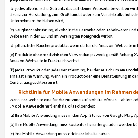
(b) jedes alkoholische Getränk, das auf deiner Webseite beworben wird
Lizenz zur Herstellung, zum Großhandel oder zum Vertrieb alkoholisch
Unternehmens betrieben wird,
(c) Säuglingsnahruhrung, alkoholische Getränke oder Tabakwaren und E
Webseiten in der EU und im Vereinigten Königreich wirbst,
(d) pflanzliche Raucherprodukte, wenn du für die Amazon-Webseite in B
(e) Produkte ohne medizinischen Verwendungszweck gemäß Anhang XVI 
Amazon-Webseite in Frankreich wirbst,
(f) jedes Produkt oder jede Dienstleistung, bei der es sich um ein Prod
erhältst eine Warnung, wenn ein Produkt oder eine Dienstleistung in de
Central ausgeschlossen ist.
Richtlinie für Mobile Anwendungen im Rahmen de
Wenn Ihre Website eine für die Nutzung auf Mobiltelefonen, Tablets 
„
Mobile Anwendung
“) enthält, gilt Folgendes:
(a) Ihre Mobile Anwendung muss in den App-Stores von Google Play, A
(b) Ihre Mobile Anwendung muss kostenlos heruntergeladen werden könn
(c) Ihre Mobile Anwendung muss originäre Inhalte haben,