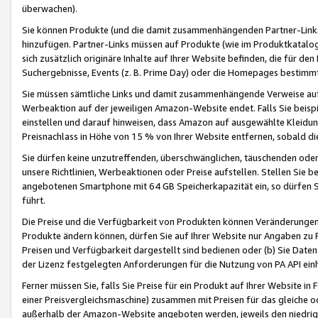
überwachen).
Sie können Produkte (und die damit zusammenhängenden Partner-Links)
hinzufügen. Partner-Links müssen auf Produkte (wie im Produktkatalog de
sich zusätzlich originäre Inhalte auf Ihrer Website befinden, die für 
Suchergebnisse, Events (z. B. Prime Day) oder die Homepages bestimmte
Sie müssen sämtliche Links und damit zusammenhängende Verweise auf z
Werbeaktion auf der jeweiligen Amazon-Website endet. Falls Sie beisp
einstellen und darauf hinweisen, dass Amazon auf ausgewählte Kleidun
Preisnachlass in Höhe von 15 % von Ihrer Website entfernen, sobald di
Sie dürfen keine unzutreffenden, überschwänglichen, täuschenden od
unsere Richtlinien, Werbeaktionen oder Preise aufstellen. Stellen Sie 
angebotenen Smartphone mit 64 GB Speicherkapazität ein, so dürfen S
führt.
Die Preise und die Verfügbarkeit von Produkten können Veränderungen 
Produkte ändern können, dürfen Sie auf Ihrer Website nur Angaben zu P
Preisen und Verfügbarkeit dargestellt sind bedienen oder (b) Sie Daten
der Lizenz festgelegten Anforderungen für die Nutzung von PA API einh
Ferner müssen Sie, falls Sie Preise für ein Produkt auf Ihrer Website in 
einer Preisvergleichsmaschine) zusammen mit Preisen für das gleiche o
außerhalb der Amazon-Website angeboten werden, jeweils den niedrigst