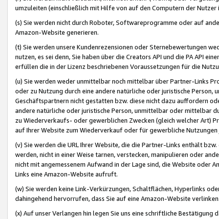
umzuleiten (einschließlich mit Hilfe von auf den Computern der Nutzer i
(s) Sie werden nicht durch Roboter, Softwareprogramme oder auf andere
Amazon-Website generieren.
(t) Sie werden unsere Kundenrezensionen oder Sternebewertungen wed
nutzen, es sei denn, Sie haben über die Creators API und die PA API e
erfüllen die in der Lizenz beschriebenen Voraussetzungen für die Nutzu
(u) Sie werden weder unmittelbar noch mittelbar über Partner-Links P
oder zu Nutzung durch eine andere natürliche oder juristische Person,
Geschäftspartnern nicht gestatten bzw. diese nicht dazu auffordern od
andere natürliche oder juristische Person, unmittelbar oder mittelbar
zu Wiederverkaufs- oder gewerblichen Zwecken (gleich welcher Art) 
auf Ihrer Website zum Wiederverkauf oder für gewerbliche Nutzungen 
(v) Sie werden die URL Ihrer Website, die die Partner-Links enthält b
werden, nicht in einer Weise tarnen, verstecken, manipulieren oder and
nicht mit angemessenem Aufwand in der Lage sind, die Website oder A
Links eine Amazon-Website aufruft.
(w) Sie werden keine Link-Verkürzungen, Schaltflächen, Hyperlinks ode
dahingehend hervorrufen, dass Sie auf eine Amazon-Website verlinken
(x) Auf unser Verlangen hin legen Sie uns eine schriftliche Bestätigung