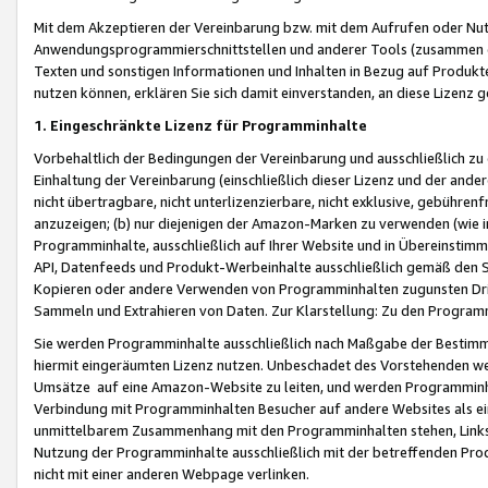
Mit dem Akzeptieren der Vereinbarung bzw. mit dem Aufrufen oder Nutz
Anwendungsprogrammierschnittstellen und anderer Tools (zusammen die
Texten und sonstigen Informationen und Inhalten in Bezug auf Produkte
nutzen können, erklären Sie sich damit einverstanden, an diese Lizenz 
1. Eingeschränkte Lizenz für Programminhalte
Vorbehaltlich der Bedingungen der Vereinbarung und ausschließlich z
Einhaltung der Vereinbarung (einschließlich dieser Lizenz und der ande
nicht übertragbare, nicht unterlizenzierbare, nicht exklusive, gebühren
anzuzeigen; (b) nur diejenigen der Amazon-Marken zu verwenden (wie in 
Programminhalte, ausschließlich auf Ihrer Website und in Übereinstimmu
API, Datenfeeds und Produkt-Werbeinhalte ausschließlich gemäß den Spe
Kopieren oder andere Verwenden von Programminhalten zugunsten Dri
Sammeln und Extrahieren von Daten. Zur Klarstellung: Zu den Program
Sie werden Programminhalte ausschließlich nach Maßgabe der Besti
hiermit eingeräumten Lizenz nutzen. Unbeschadet des Vorstehenden we
Umsätze auf eine Amazon-Website zu leiten, und werden Programminhal
Verbindung mit Programminhalten Besucher auf andere Websites als ein
unmittelbarem Zusammenhang mit den Programminhalten stehen, Links z
Nutzung der Programminhalte ausschließlich mit der betreffenden Pr
nicht mit einer anderen Webpage verlinken.