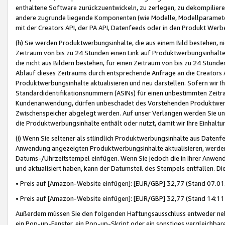
enthaltene Software zurückzuentwickeln, zu zerlegen, zu dekompilier
andere zugrunde liegende Komponenten (wie Modelle, Modellparameter
mit der Creators API, der PA API, Datenfeeds oder in den Produkt Werb
(h) Sie werden Produktwerbungsinhalte, die aus einem Bild bestehen, ni
Zeitraum von bis zu 24 Stunden einen Link auf Produktwerbungsinhalte
die nicht aus Bildern bestehen, für einen Zeitraum von bis zu 24 Stund
Ablauf dieses Zeitraums durch entsprechende Anfrage an die Creators 
Produktwerbungsinhalte aktualisieren und neu darstellen. Sofern wir Ih
Standardidentifikationsnummern (ASINs) für einen unbestimmten Zeitra
Kundenanwendung, dürfen unbeschadet des Vorstehenden Produktwerbu
Zwischenspeicher abgelegt werden. Auf unser Verlangen werden Sie un
die Produktwerbungsinhalte enthält oder nutzt, damit wir Ihre Einhalt
(i) Wenn Sie seltener als stündlich Produktwerbungsinhalte aus Datenfe
Anwendung angezeigten Produktwerbungsinhalte aktualisieren, werden 
Datums-/Uhrzeitstempel einfügen. Wenn Sie jedoch die in Ihrer Anwe
und aktualisiert haben, kann der Datumsteil des Stempels entfallen. Dies
• Preis auf [Amazon-Website einfügen]: [EUR/GBP] 32,77 (Stand 07.01.
• Preis auf [Amazon-Website einfügen]: [EUR/GBP] 32,77 (Stand 14:11 
Außerdem müssen Sie den folgenden Haftungsausschluss entweder neb
ein Pop-up-Fenster, ein Pop-up-Skript oder ein sonstiges vergleichba