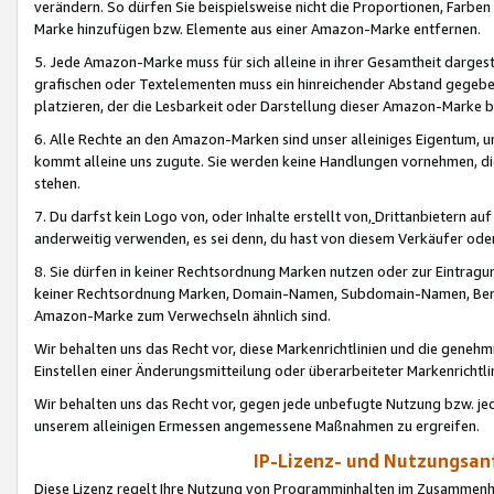
verändern. So dürfen Sie beispielsweise nicht die Proportionen, Farb
Marke hinzufügen bzw. Elemente aus einer Amazon-Marke entfernen.
5. Jede Amazon-Marke muss für sich alleine in ihrer Gesamtheit darge
grafischen oder Textelementen muss ein hinreichender Abstand gegebe
platzieren, der die Lesbarkeit oder Darstellung dieser Amazon-Marke b
6. Alle Rechte an den Amazon-Marken sind unser alleiniges Eigentum, 
kommt alleine uns zugute. Sie werden keine Handlungen vornehmen, 
stehen.
7. Du darfst kein Logo von, oder Inhalte erstellt von,
Drittanbietern au
anderweitig verwenden, es sei denn, du hast von diesem Verkäufer oder
8. Sie dürfen in keiner Rechtsordnung Marken nutzen oder zur Eintragu
keiner Rechtsordnung Marken, Domain-Namen, Subdomain-Namen, Benu
Amazon-Marke zum Verwechseln ähnlich sind.
Wir behalten uns das Recht vor, diese Markenrichtlinien und die gene
Einstellen einer Änderungsmitteilung oder überarbeiteter Markenricht
Wir behalten uns das Recht vor, gegen jede unbefugte Nutzung bzw. jede 
unserem alleinigen Ermessen angemessene Maßnahmen zu ergreifen.
IP-Lizenz- und Nutzungsan
Diese Lizenz regelt Ihre Nutzung von Programminhalten im Zusammen