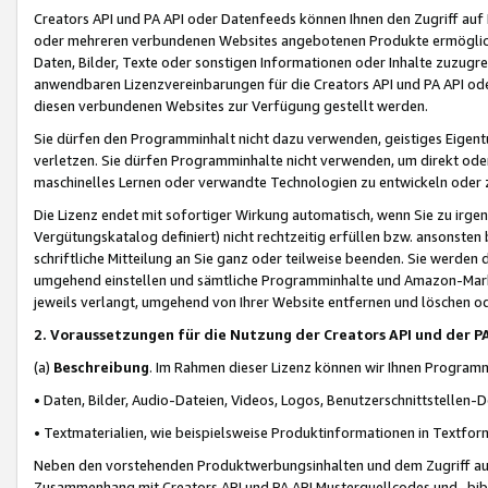
Creators API und PA API oder Datenfeeds können Ihnen den Zugriff auf D
oder mehreren verbundenen Websites angebotenen Produkte ermögliche
Daten, Bilder, Texte oder sonstigen Informationen oder Inhalte zuzugre
anwendbaren Lizenzvereinbarungen für die Creators API und PA API od
diesen verbundenen Websites zur Verfügung gestellt werden.
Sie dürfen den Programminhalt nicht dazu verwenden, geistiges Eigent
verletzen. Sie dürfen Programminhalte nicht verwenden, um direkt ode
maschinelles Lernen oder verwandte Technologien zu entwickeln oder zu
Die Lizenz endet mit sofortiger Wirkung automatisch, wenn Sie zu irg
Vergütungskatalog definiert) nicht rechtzeitig erfüllen bzw. ansonsten
schriftliche Mitteilung an Sie ganz oder teilweise beenden. Sie werden
umgehend einstellen und sämtliche Programminhalte und Amazon-Marke
jeweils verlangt, umgehend von Ihrer Website entfernen und löschen od
2. Voraussetzungen für die Nutzung der Creators API und der P
(a)
Beschreibung
. Im Rahmen dieser Lizenz können wir Ihnen Programmi
• Daten, Bilder, Audio-Dateien, Videos, Logos, Benutzerschnittstellen-
• Textmaterialien, wie beispielsweise Produktinformationen in Textfor
Neben den vorstehenden Produktwerbungsinhalten und dem Zugriff auf 
Zusammenhang mit Creators API und PA API Musterquellcodes und -bibli