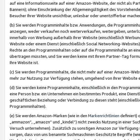
auf eine Informationsseite auf einer Amazon-Website, der nicht als Part
Bannern); ohne Einschränkung der Allgemeingültigkeit des Vorstehende
Besucher Ihrer Website unsichtbar, unlesbar oder unentzifferbar mache
(b) Sie werden Programminhalte bzw. Anwendungen, die Programminhalt
anzeigen, weder verkaufen noch weiterverkaufen, weitergeben, unterli
innerhalb von Werbung außerhalb Ihrer Website (einschließlich Werbun
Website oder einem Dienst (einschließlich Social Networking-Website
Rechte an den Programminhalten oder auf die Programminhalte an eine a
übertragen müssten, und Sie werden keine mit Ihrem Partner-Tag formati
Ihre Website ist.
(c) Sie werden Programminhalte, die nicht mehr auf einer Amazon-Websit
mehr zur Nutzung zur Verfügung stehen, umgehend von Ihrer Website e
(d) Sie werden keine Programminhalte, einschließlich in den Programmin
eine Person bzw. ein Unternehmen ein bestimmtes Produkt, eine Dienstle
geschäftlichen Beziehung oder Verbindung zu diesen steht (einschließli
Programminhalten).
(e) Sie werden Amazon-Marken (wie in den
Markenrichtlinien
definiert) 
„ammazon“, „amaozn“ und „kindel“) nicht zwecks Nutzung in einer Suc
Versuch unternehmen). Zusätzlich zu sonstigen Amazon zur Verfügung 
sorgen, dass von uns benannte Suchmaschinen Geschützte Begriffe (wie 