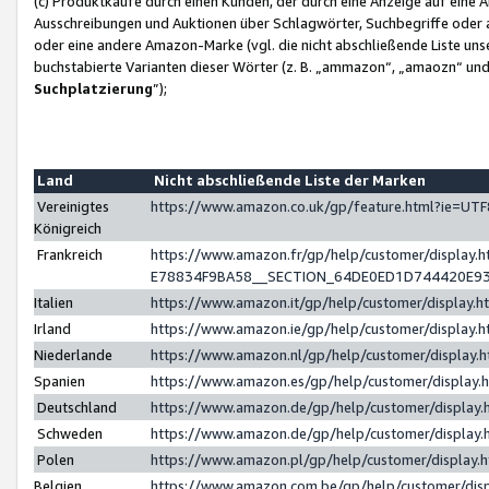
(c) Produktkäufe durch einen Kunden, der durch eine Anzeige auf eine 
Ausschreibungen und Auktionen über Schlagwörter, Suchbegriffe oder 
oder eine andere Amazon-Marke (vgl. die nicht abschließende Liste un
buchstabierte Varianten dieser Wörter (z. B. „ammazon“, „amaozn“ und „
Suchplatzierung
”);
Land
Nicht abschließende Liste der Marken
Vereinigtes
https://www.amazon.co.uk/gp/feature.html?ie=U
Königreich
Frankreich
https://www.amazon.fr/gp/help/customer/displa
E78834F9BA58__SECTION_64DE0ED1D744420E9
Italien
https://www.amazon.it/gp/help/customer/display
Irland
https://www.amazon.ie/gp/help/customer/displa
Niederlande
https://www.amazon.nl/gp/help/customer/display
Spanien
https://www.amazon.es/gp/help/customer/display
Deutschland
https://www.amazon.de/gp/help/customer/displa
Schweden
https://www.amazon.de/gp/help/customer/displa
Polen
https://www.amazon.pl/gp/help/customer/display
Belgien
https://www.amazon.com.be/gp/help/customer/d