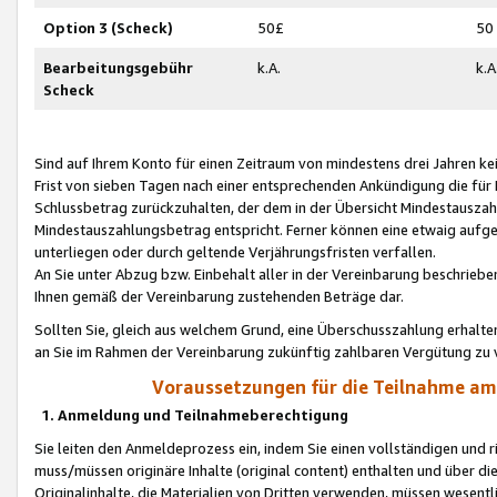
Option 3 (Scheck)
50£
50
Bearbeitungsgebühr
k.A.
k.A
Scheck
Sind auf Ihrem Konto für einen Zeitraum von mindestens drei Jahren kein
Frist von sieben Tagen nach einer entsprechenden Ankündigung die für
Schlussbetrag zurückzuhalten, der dem in der Übersicht Mindestausz
Mindestauszahlungsbetrag entspricht. Ferner können eine etwaig aufg
unterliegen oder durch geltende Verjährungsfristen verfallen.
An Sie unter Abzug bzw. Einbehalt aller in der Vereinbarung beschrieb
Ihnen gemäß der Vereinbarung zustehenden Beträge dar.
Sollten Sie, gleich aus welchem Grund, eine Überschusszahlung erhalte
an Sie im Rahmen der Vereinbarung zukünftig zahlbaren Vergütung zu 
Voraussetzungen für die Teilnahme a
1. Anmeldung und Teilnahmeberechtigung
Sie leiten den Anmeldeprozess ein, indem Sie einen vollständigen und 
muss/müssen originäre Inhalte (original content) enthalten und über d
Originalinhalte, die Materialien von Dritten verwenden, müssen wese