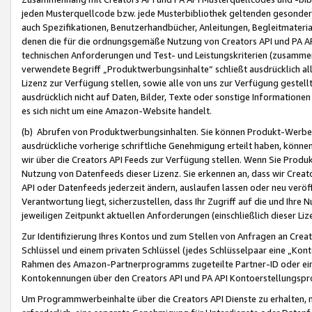
jeden Musterquellcode bzw. jede Musterbibliothek geltenden gesonder
auch Spezifikationen, Benutzerhandbücher, Anleitungen, Begleitmaterial
denen die für die ordnungsgemäße Nutzung von Creators API und PA A
technischen Anforderungen und Test- und Leistungskriterien (zusammen
verwendete Begriff „Produktwerbungsinhalte“ schließt ausdrücklich al
Lizenz zur Verfügung stellen, sowie alle von uns zur Verfügung gestel
ausdrücklich nicht auf Daten, Bilder, Texte oder sonstige Informatione
es sich nicht um eine Amazon-Website handelt.
(b) Abrufen von Produktwerbungsinhalten. Sie können Produkt-Werbein
ausdrückliche vorherige schriftliche Genehmigung erteilt haben, könn
wir über die Creators API Feeds zur Verfügung stellen. Wenn Sie Produk
Nutzung von Datenfeeds dieser Lizenz. Sie erkennen an, dass wir Creat
API oder Datenfeeds jederzeit ändern, auslaufen lassen oder neu veröffe
Verantwortung liegt, sicherzustellen, dass Ihr Zugriff auf die und Ihr
jeweiligen Zeitpunkt aktuellen Anforderungen (einschließlich dieser Liz
Zur Identifizierung Ihres Kontos und zum Stellen von Anfragen an Crea
Schlüssel und einem privaten Schlüssel (jedes Schlüsselpaar eine „Kon
Rahmen des Amazon-Partnerprogramms zugeteilte Partner-ID oder ein
Kontokennungen über den Creators API und PA API Kontoerstellungspro
Um Programmwerbeinhalte über die Creators API Dienste zu erhalten, m