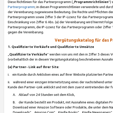
Diese Richtlinien für das Partnerprogramm („
Programmrichtlinien
“)
Partnerprogramm
; in diesen Programmrichtlinien verwendete und durch
der Vereinbarung zugewiesene Bedeutung. Die Rechte und Pflichten de
Partnerprogramm sowie Ziffer 3 der IP-Lizenz für das Partnerprogram
Einschränkung von Ziffer 6 Abs. (a) der Vereinbarung wird hiermit Fol
Partnerprogramm, die IP-Lizenz für das Partnerprogramm oder Ziffer 1
gegen die Vereinbarung.
Vergütungskatalog für das 
1. Qualifizierte Verkäufe und Qualifizierte Umsätze
„
Qualifizierte Verkäufe
“ werden von uns mit den in Ziffer 3 diese
(vorbehaltlich der in diesem Vergütungskatalog beschriebenen Ausnah
(a) Partner- Link auf Ihrer Site
:
i. ein Kunde durch Anklicken eines auf Ihrer Website platzierten Part
ii. während einer einzigen Internetsitzung eines der nachstehend unter (i)
Kunde den Partner-Link anklickt und mit dem zuerst eintretenden der f
A. Ablauf von 24 Stunden seit dem Klick,
B. der Kunde bestellt ein Produkt, mit Ausnahme eines digitalen P
Download einer Amazon Software oder Produkte, die unter dem N
Downloads“, „Amazon Coin“, „Kindle Books“, „Kindle Newspapers“, „