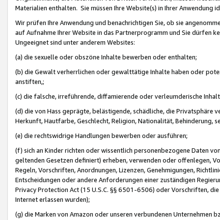
Materialien enthalten. Sie müssen Ihre Website(s) in Ihrer Anwendung ide
Wir prüfen Ihre Anwendung und benachrichtigen Sie, ob sie angenommen
auf Aufnahme Ihrer Website in das Partnerprogramm und Sie dürfen kei
Ungeeignet sind unter anderem Websites:
(a) die sexuelle oder obszöne Inhalte bewerben oder enthalten;
(b) die Gewalt verherrlichen oder gewalttätige Inhalte haben oder pot
anstiften,;
(c) die falsche, irreführende, diffamierende oder verleumderische Inha
(d) die von Hass geprägte, belästigende, schädliche, die Privatsphäre v
Herkunft, Hautfarbe, Geschlecht, Religion, Nationalität, Behinderung, 
(e) die rechtswidrige Handlungen bewerben oder ausführen;
(f) sich an Kinder richten oder wissentlich personenbezogene Daten vo
geltenden Gesetzen definiert) erheben, verwenden oder offenlegen, Vo
Regeln, Vorschriften, Anordnungen, Lizenzen, Genehmigungen, Richtlini
Entscheidungen oder andere Anforderungen einer zuständigen Regierung
Privacy Protection Act (15 U.S.C. §§ 6501-6506) oder Vorschriften, di
Internet erlassen wurden);
(g) die Marken von Amazon oder unseren verbundenen Unternehmen b