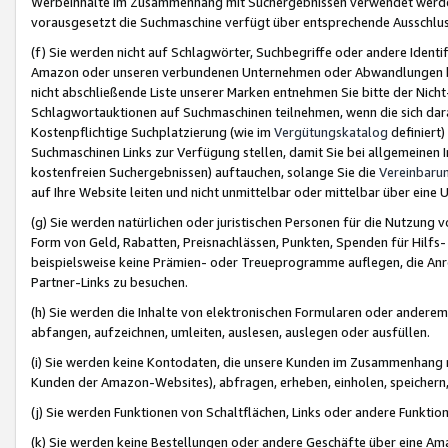
Werbeinhalte im Zusammenhang mit Suchergebnissen verwendet werden,
vorausgesetzt die Suchmaschine verfügt über entsprechende Ausschlu
(f) Sie werden nicht auf Schlagwörter, Suchbegriffe oder andere Ident
Amazon oder unseren verbundenen Unternehmen oder Abwandlungen bzw
nicht abschließende Liste unserer Marken entnehmen Sie bitte der Nich
Schlagwortauktionen auf Suchmaschinen teilnehmen, wenn die sich da
Kostenpflichtige Suchplatzierung (wie im
Vergütungskatalog
definiert
Suchmaschinen Links zur Verfügung stellen, damit Sie bei allgemeinen I
kostenfreien Suchergebnissen) auftauchen, solange Sie die
Vereinbaru
auf Ihre Website leiten und nicht unmittelbar oder mittelbar über eine
(g) Sie werden natürlichen oder juristischen Personen für die Nutzung 
Form von Geld, Rabatten, Preisnachlässen, Punkten, Spenden für Hilfs
beispielsweise keine Prämien- oder Treueprogramme auflegen, die Anrei
Partner-Links zu besuchen.
(h) Sie werden die Inhalte von elektronischen Formularen oder anderem M
abfangen, aufzeichnen, umleiten, auslesen, auslegen oder ausfüllen.
(i) Sie werden keine Kontodaten, die unsere Kunden im Zusammenhang 
Kunden der Amazon-Websites), abfragen, erheben, einholen, speichern,
(j) Sie werden Funktionen von Schaltflächen, Links oder andere Funkti
(k) Sie werden keine Bestellungen oder andere Geschäfte über eine Ama