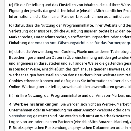
(c) für die Erstellung und das Einstellen von Inhalten, die auf Ihrer We
Eignung der jeweils dargestellten Inhalte (einschließlich sämtlicher 
Informationen, die Sie in einen Partner-Link aufnehmen oder mit diese
(d) dafür, dass die Nutzung der Programminhalte, Ihrer Website und des 
Verletzung oder missbräuchliche Ausübung unserer Rechte bzw. der Recht
Markenrechte, Datenschutzrechte, Veröffentlichungsrechte oder anderer
Einhaltung der
Amazon Anti-Fälschungsrichtlinien für das Partnerpro
(e) dafür, die Verwendung von Cookies, Pixeln und anderen Technologien
Besuchern gesammelten Daten in Übereinstimmung mit den geltenden Ge
und angemessen darzustellen und auf andere Weise die geltenden geset
in sonstiger Weise, einschließlich des ggf. anzuzeigenden Hinweises, d
Werbeanzeigen bereitstellen, von den Besuchern Ihrer Website unmitte
Cookies erkennen können und dafür, dass Sie Informationen über die v
Online-Werbung bereitstellen, soweit nach den anwendbaren gesetzlic
(f) für Ihre Nutzung, der Programminhalte und der Amazon-Marken, u
4. Werbeeinschränkungen.
Sie werden sich nicht an Werbe-, Market
Unternehmen oder in Verbindung mit einer Amazon-Website oder dem Pa
Vereinbarung
gestattet sind. Sie werden sich nicht an Werbeaktivitäten
Logos von uns oder unseren Partnern (einschließlich Amazon-Marken), 
E-Books, physischen Postsendungen, physischen Dokumenten oder in 