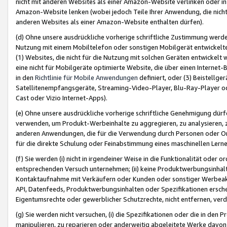
nicht mit anderen Websites als einer Amazon-Website verlinken oder i
Amazon-Website lenken (wobei jedoch Teile Ihrer Anwendung, die nich
anderen Websites als einer Amazon-Website enthalten dürfen).
(d) Ohne unsere ausdrückliche vorherige schriftliche Zustimmung werd
Nutzung mit einem Mobiltelefon oder sonstigen Mobilgerät entwickelt
(1) Websites, die nicht für die Nutzung mit solchen Geräten entwickelt
eine nicht für Mobilgeräte optimierte Website, die über einen Interne
in den
Richtlinie für Mobile Anwendungen
definiert, oder (3) Beistellge
Satellitenempfangsgeräte, Streaming-Video-Player, Blu-Ray-Player ode
Cast oder Vizio Internet-Apps).
(e) Ohne unsere ausdrückliche vorherige schriftliche Genehmigung dürfe
verwenden, um Produkt-Werbeinhalte zu aggregieren, zu analysieren, 
anderen Anwendungen, die für die Verwendung durch Personen oder Or
für die direkte Schulung oder Feinabstimmung eines maschinellen Lern
(f) Sie werden (i) nicht in irgendeiner Weise in die Funktionalität ode
entsprechenden Versuch unternehmen; (ii) keine Produktwerbungsinha
Kontaktaufnahme mit Verkäufern oder Kunden oder sonstiger Werbeaktiv
API, Datenfeeds, Produktwerbungsinhalten oder Spezifikationen erschei
Eigentumsrechte oder gewerblicher Schutzrechte, nicht entfernen, verd
(g) Sie werden nicht versuchen, (i) die Spezifikationen oder die in de
manipulieren, zu reparieren oder anderweitig abgeleitete Werke davon z