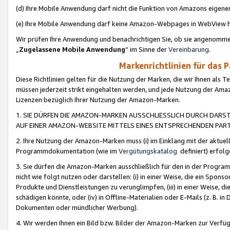
(d) Ihre Mobile Anwendung darf nicht die Funktion von Amazons eige
(e) Ihre Mobile Anwendung darf keine Amazon-Webpages in WebView 
Wir prüfen Ihre Anwendung und benachrichtigen Sie, ob sie angenomm
„
Zugelassene Mobile Anwendung
“ im Sinne der
Vereinbarung
.
Markenrichtlinien für das 
Diese Richtlinien gelten für die Nutzung der Marken, die wir Ihnen als 
müssen jederzeit strikt eingehalten werden, und jede Nutzung der Ama
Lizenzen bezüglich Ihrer Nutzung der Amazon-Marken.
1. SIE DÜRFEN DIE AMAZON-MARKEN AUSSCHLIESSLICH DURCH DARS
AUF EINER AMAZON-WEBSITE MITTELS EINES ENTSPRECHENDEN PART
2. Ihre Nutzung der Amazon-Marken muss (i) im Einklang mit der aktuells
Programmdokumentation (wie im
Vergütungskatalog
definiert) erfolg
3. Sie dürfen die Amazon-Marken ausschließlich für den in der Progr
nicht wie folgt nutzen oder darstellen: (i) in einer Weise, die ein Spo
Produkte und Dienstleistungen zu verunglimpfen, (iii) in einer Weise
schädigen könnte, oder (iv) in Offline-Materialien oder E-Mails (z. B.
Dokumenten oder mündlicher Werbung).
4. Wir werden Ihnen ein Bild bzw. Bilder der Amazon-Marken zur Verfüg