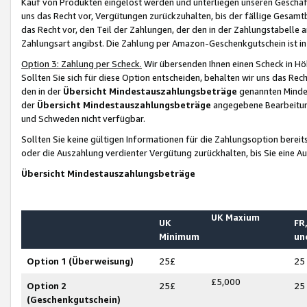
Kauf von Produkten eingelöst werden und unterliegen unseren Geschäf
uns das Recht vor, Vergütungen zurückzuhalten, bis der fällige Gesamt
das Recht vor, den Teil der Zahlungen, der den in der Zahlungstabelle 
Zahlungsart angibst. Die Zahlung per Amazon-Geschenkgutschein ist in
Option 3: Zahlung per Scheck.
Wir übersenden Ihnen einen Scheck in Höh
Sollten Sie sich für diese Option entscheiden, behalten wir uns das Rec
den in der
Übersicht Mindestauszahlungsbeträge
genannten Mindest
der
Übersicht Mindestauszahlungsbeträge
angegebene Bearbeitung
und Schweden nicht verfügbar.
Sollten Sie keine gültigen Informationen für die Zahlungsoption bereit
oder die Auszahlung verdienter Vergütung zurückhalten, bis Sie eine A
Übersicht Mindestauszahlungsbeträge
UK Maxium
UK
FR,
Minimum
un
Option 1 (Überweisung)
25£
25
£5,000
Option 2
25£
25
(Geschenkgutschein)