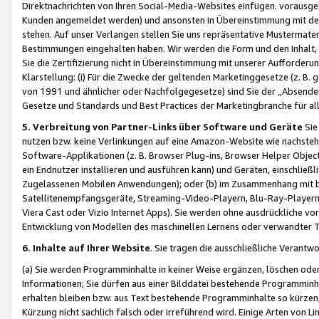
Direktnachrichten von Ihren Social-Media-Websites einfügen. vorausg
Kunden angemeldet werden) und ansonsten in Übereinstimmung mit der
stehen. Auf unser Verlangen stellen Sie uns repräsentative Mustermater
Bestimmungen eingehalten haben. Wir werden die Form und den Inhalt, di
Sie die Zertifizierung nicht in Übereinstimmung mit unserer Aufforderu
Klarstellung: (i) Für die Zwecke der geltenden Marketinggesetze (z. 
von 1991 und ähnlicher oder Nachfolgegesetze) sind Sie der „Absender“ j
Gesetze und Standards und Best Practices der Marketingbranche für 
5. Verbreitung von Partner-Links über Software und Geräte
Sie
nutzen bzw. keine Verlinkungen auf eine Amazon-Website wie nachsteh
Software-Applikationen (z. B. Browser Plug-ins, Browser Helper Objec
ein Endnutzer installieren und ausführen kann) und Geräten, einschlie
Zugelassenen Mobilen Anwendungen); oder (b) im Zusammenhang mit bzw.
Satellitenempfangsgeräte, Streaming-Video-Playern, Blu-Ray-Playern 
Viera Cast oder Vizio Internet Apps). Sie werden ohne ausdrückliche v
Entwicklung von Modellen des maschinellen Lernens oder verwandter 
6. Inhalte auf Ihrer Website
. Sie tragen die ausschließliche Verantwo
(a) Sie werden Programminhalte in keiner Weise ergänzen, löschen oder
Informationen; Sie dürfen aus einer Bilddatei bestehende Programminhal
erhalten bleiben bzw. aus Text bestehende Programminhalte so kürzen, 
Kürzung nicht sachlich falsch oder irreführend wird. Einige Arten von L