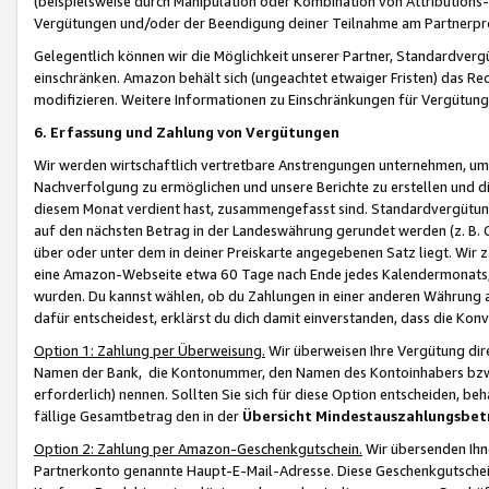
(beispielsweise durch Manipulation oder Kombination von Attributions-
Vergütungen und/oder der Beendigung deiner Teilnahme am Partnerp
Gelegentlich können wir die Möglichkeit unserer Partner, Standardv
einschränken. Amazon behält sich (ungeachtet etwaiger Fristen) das Re
modifizieren. Weitere Informationen zu Einschränkungen für Vergütung
6. Erfassung und Zahlung von Vergütungen
Wir werden wirtschaftlich vertretbare Anstrengungen unternehmen, um 
Nachverfolgung zu ermöglichen und unsere Berichte zu erstellen und di
diesem Monat verdient hast, zusammengefasst sind. Standardvergütung
auf den nächsten Betrag in der Landeswährung gerundet werden (z. B. C
über oder unter dem in deiner Preiskarte angegebenen Satz liegt. Wir
eine Amazon-Webseite etwa 60 Tage nach Ende jedes Kalendermonats, i
wurden. Du kannst wählen, ob du Zahlungen in einer anderen Währung
dafür entscheidest, erklärst du dich damit einverstanden, dass die K
Option 1: Zahlung per Überweisung.
Wir überweisen Ihre Vergütung dir
Namen der Bank, die Kontonummer, den Namen des Kontoinhabers bzw. a
erforderlich) nennen. Sollten Sie sich für diese Option entscheiden, be
fällige Gesamtbetrag den in der
Übersicht Mindestauszahlungsbet
Option 2: Zahlung per Amazon-Geschenkgutschein.
Wir übersenden Ihne
Partnerkonto genannte Haupt-E-Mail-Adresse. Diese Geschenkgutschei