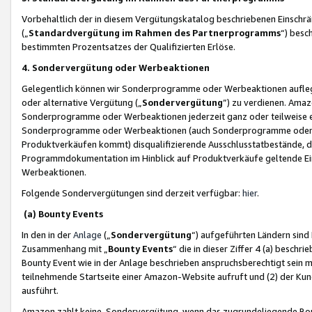
Vorbehaltlich der in diesem Vergütungskatalog beschriebenen Einschr
(„
Standardvergütung im Rahmen des Partnerprogramms
“) besc
bestimmten Prozentsatzes der Qualifizierten Erlöse.
4. Sondervergütung oder Werbeaktionen
Gelegentlich können wir Sonderprogramme oder Werbeaktionen auflegen,
oder alternative Vergütung („
Sondervergütung
”) zu verdienen. Amazo
Sonderprogramme oder Werbeaktionen jederzeit ganz oder teilweise einz
Sonderprogramme oder Werbeaktionen (auch Sonderprogramme oder We
Produktverkäufen kommt) disqualifizierende Ausschlusstatbestände, di
Programmdokumentation im Hinblick auf Produktverkäufe geltende E
Werbeaktionen.
Folgende Sondervergütungen sind derzeit verfügbar:
hier
.
(a) Bounty Events
In den in der
Anlage
(„
Sondervergütung
“) aufgeführten Ländern sind
Zusammenhang mit „
Bounty Events
“ die in dieser Ziffer 4 (a) besch
Bounty Event wie in der Anlage beschrieben anspruchsberechtigt sein mu
teilnehmende Startseite einer Amazon-Website aufruft und (2) der Kun
ausführt.
Amazon zahlt keine Sondervergütung, wenn das zugrundeliegende Boun