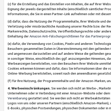
(c) für die Erstellung und das Einstellen von Inhalten, die auf Ihrer We
Eignung der jeweils dargestellten Inhalte (einschließlich sämtlicher 
Informationen, die Sie in einen Partner-Link aufnehmen oder mit diese
(d) dafür, dass die Nutzung der Programminhalte, Ihrer Website und des 
Verletzung oder missbräuchliche Ausübung unserer Rechte bzw. der Recht
Markenrechte, Datenschutzrechte, Veröffentlichungsrechte oder anderer
Einhaltung der
Amazon Anti-Fälschungsrichtlinien für das Partnerpro
(e) dafür, die Verwendung von Cookies, Pixeln und anderen Technologien
Besuchern gesammelten Daten in Übereinstimmung mit den geltenden Ge
und angemessen darzustellen und auf andere Weise die geltenden geset
in sonstiger Weise, einschließlich des ggf. anzuzeigenden Hinweises, d
Werbeanzeigen bereitstellen, von den Besuchern Ihrer Website unmitte
Cookies erkennen können und dafür, dass Sie Informationen über die v
Online-Werbung bereitstellen, soweit nach den anwendbaren gesetzlic
(f) für Ihre Nutzung, der Programminhalte und der Amazon-Marken, u
4. Werbeeinschränkungen.
Sie werden sich nicht an Werbe-, Market
Unternehmen oder in Verbindung mit einer Amazon-Website oder dem Pa
Vereinbarung
gestattet sind. Sie werden sich nicht an Werbeaktivitäten
Logos von uns oder unseren Partnern (einschließlich Amazon-Marken), 
E-Books, physischen Postsendungen, physischen Dokumenten oder in 