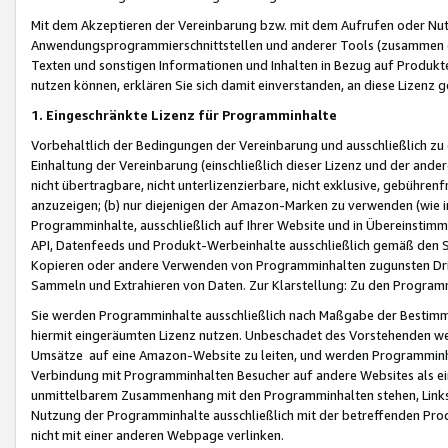
Mit dem Akzeptieren der Vereinbarung bzw. mit dem Aufrufen oder Nutz
Anwendungsprogrammierschnittstellen und anderer Tools (zusammen die
Texten und sonstigen Informationen und Inhalten in Bezug auf Produkte
nutzen können, erklären Sie sich damit einverstanden, an diese Lizenz 
1. Eingeschränkte Lizenz für Programminhalte
Vorbehaltlich der Bedingungen der Vereinbarung und ausschließlich z
Einhaltung der Vereinbarung (einschließlich dieser Lizenz und der ande
nicht übertragbare, nicht unterlizenzierbare, nicht exklusive, gebühren
anzuzeigen; (b) nur diejenigen der Amazon-Marken zu verwenden (wie in 
Programminhalte, ausschließlich auf Ihrer Website und in Übereinstimmu
API, Datenfeeds und Produkt-Werbeinhalte ausschließlich gemäß den Spe
Kopieren oder andere Verwenden von Programminhalten zugunsten Dri
Sammeln und Extrahieren von Daten. Zur Klarstellung: Zu den Program
Sie werden Programminhalte ausschließlich nach Maßgabe der Besti
hiermit eingeräumten Lizenz nutzen. Unbeschadet des Vorstehenden we
Umsätze auf eine Amazon-Website zu leiten, und werden Programminhal
Verbindung mit Programminhalten Besucher auf andere Websites als ein
unmittelbarem Zusammenhang mit den Programminhalten stehen, Links z
Nutzung der Programminhalte ausschließlich mit der betreffenden Pr
nicht mit einer anderen Webpage verlinken.