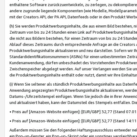
enthaltene Software zurückzuentwickeln, zu zerlegen, zu dekompilier
andere zugrunde liegende Komponenten (wie Modelle, Modellparameter
mit der Creators API, der PA API, Datenfeeds oder in den Produkt Werb
(h) Sie werden Produktwerbungsinhalte, die aus einem Bild bestehen, ni
Zeitraum von bis zu 24 Stunden einen Link auf Produktwerbungsinhalte
die nicht aus Bildern bestehen, für einen Zeitraum von bis zu 24 Stund
Ablauf dieses Zeitraums durch entsprechende Anfrage an die Creators 
Produktwerbungsinhalte aktualisieren und neu darstellen. Sofern wir Ih
Standardidentifikationsnummern (ASINs) für einen unbestimmten Zeitra
Kundenanwendung, dürfen unbeschadet des Vorstehenden Produktwerbu
Zwischenspeicher abgelegt werden. Auf unser Verlangen werden Sie un
die Produktwerbungsinhalte enthält oder nutzt, damit wir Ihre Einhalt
(i) Wenn Sie seltener als stündlich Produktwerbungsinhalte aus Datenfe
Anwendung angezeigten Produktwerbungsinhalte aktualisieren, werden 
Datums-/Uhrzeitstempel einfügen. Wenn Sie jedoch die in Ihrer Anwe
und aktualisiert haben, kann der Datumsteil des Stempels entfallen. Dies
• Preis auf [Amazon-Website einfügen]: [EUR/GBP] 32,77 (Stand 07.01.
• Preis auf [Amazon-Website einfügen]: [EUR/GBP] 32,77 (Stand 14:11 
Außerdem müssen Sie den folgenden Haftungsausschluss entweder neb
ein Pop-up-Fenster, ein Pop-up-Skript oder ein sonstiges vergleichba