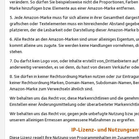
verändern. So dürfen Sie beispielsweise nicht die Proportionen, Farb
Marke hinzufügen bzw. Elemente aus einer Amazon-Marke entfernen.
5. Jede Amazon-Marke muss für sich alleine in ihrer Gesamtheit darge
grafischen oder Textelementen muss ein hinreichender Abstand gegebe
platzieren, der die Lesbarkeit oder Darstellung dieser Amazon-Marke b
6. Alle Rechte an den Amazon-Marken sind unser alleiniges Eigentum, 
kommt alleine uns zugute. Sie werden keine Handlungen vornehmen, 
stehen.
7. Du darfst kein Logo von, oder Inhalte erstellt von,
Drittanbietern au
anderweitig verwenden, es sei denn, du hast von diesem Verkäufer oder
8. Sie dürfen in keiner Rechtsordnung Marken nutzen oder zur Eintragu
keiner Rechtsordnung Marken, Domain-Namen, Subdomain-Namen, Benu
Amazon-Marke zum Verwechseln ähnlich sind.
Wir behalten uns das Recht vor, diese Markenrichtlinien und die gene
Einstellen einer Änderungsmitteilung oder überarbeiteter Markenricht
Wir behalten uns das Recht vor, gegen jede unbefugte Nutzung bzw. jede 
unserem alleinigen Ermessen angemessene Maßnahmen zu ergreifen.
IP-Lizenz- und Nutzungsan
Diese Lizenz regelt Ihre Nutzung von Programminhalten im Zusammen