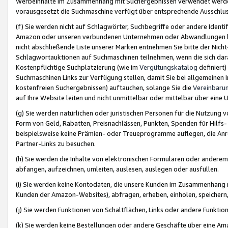
Werbeinhalte im Zusammenhang mit Suchergebnissen verwendet werden,
vorausgesetzt die Suchmaschine verfügt über entsprechende Ausschlu
(f) Sie werden nicht auf Schlagwörter, Suchbegriffe oder andere Ident
Amazon oder unseren verbundenen Unternehmen oder Abwandlungen bzw
nicht abschließende Liste unserer Marken entnehmen Sie bitte der Nich
Schlagwortauktionen auf Suchmaschinen teilnehmen, wenn die sich da
Kostenpflichtige Suchplatzierung (wie im
Vergütungskatalog
definiert
Suchmaschinen Links zur Verfügung stellen, damit Sie bei allgemeinen I
kostenfreien Suchergebnissen) auftauchen, solange Sie die
Vereinbaru
auf Ihre Website leiten und nicht unmittelbar oder mittelbar über eine
(g) Sie werden natürlichen oder juristischen Personen für die Nutzung 
Form von Geld, Rabatten, Preisnachlässen, Punkten, Spenden für Hilfs
beispielsweise keine Prämien- oder Treueprogramme auflegen, die Anrei
Partner-Links zu besuchen.
(h) Sie werden die Inhalte von elektronischen Formularen oder anderem M
abfangen, aufzeichnen, umleiten, auslesen, auslegen oder ausfüllen.
(i) Sie werden keine Kontodaten, die unsere Kunden im Zusammenhang 
Kunden der Amazon-Websites), abfragen, erheben, einholen, speichern,
(j) Sie werden Funktionen von Schaltflächen, Links oder andere Funkti
(k) Sie werden keine Bestellungen oder andere Geschäfte über eine Ama