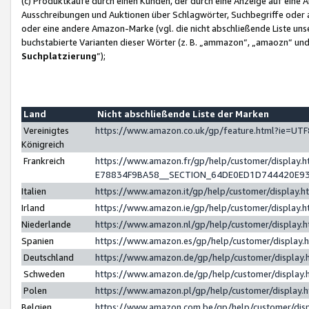
(c) Produktkäufe durch einen Kunden, der durch eine Anzeige auf eine 
Ausschreibungen und Auktionen über Schlagwörter, Suchbegriffe oder 
oder eine andere Amazon-Marke (vgl. die nicht abschließende Liste un
buchstabierte Varianten dieser Wörter (z. B. „ammazon“, „amaozn“ und „
Suchplatzierung
”);
Land
Nicht abschließende Liste der Marken
Vereinigtes
https://www.amazon.co.uk/gp/feature.html?ie=U
Königreich
Frankreich
https://www.amazon.fr/gp/help/customer/displa
E78834F9BA58__SECTION_64DE0ED1D744420E9
Italien
https://www.amazon.it/gp/help/customer/display
Irland
https://www.amazon.ie/gp/help/customer/displa
Niederlande
https://www.amazon.nl/gp/help/customer/display
Spanien
https://www.amazon.es/gp/help/customer/display
Deutschland
https://www.amazon.de/gp/help/customer/displa
Schweden
https://www.amazon.de/gp/help/customer/displa
Polen
https://www.amazon.pl/gp/help/customer/display
Belgien
https://www.amazon.com.be/gp/help/customer/d