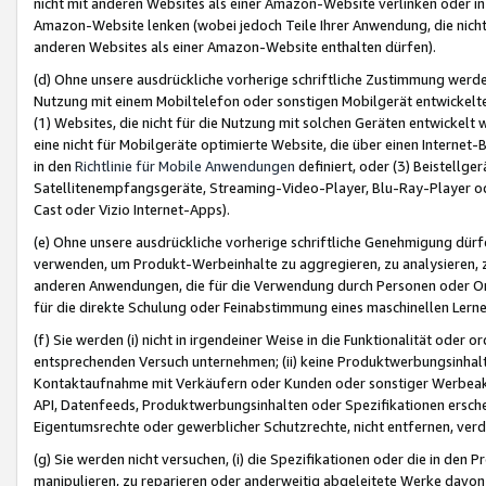
nicht mit anderen Websites als einer Amazon-Website verlinken oder i
Amazon-Website lenken (wobei jedoch Teile Ihrer Anwendung, die nich
anderen Websites als einer Amazon-Website enthalten dürfen).
(d) Ohne unsere ausdrückliche vorherige schriftliche Zustimmung werd
Nutzung mit einem Mobiltelefon oder sonstigen Mobilgerät entwickelt
(1) Websites, die nicht für die Nutzung mit solchen Geräten entwickelt
eine nicht für Mobilgeräte optimierte Website, die über einen Interne
in den
Richtlinie für Mobile Anwendungen
definiert, oder (3) Beistellge
Satellitenempfangsgeräte, Streaming-Video-Player, Blu-Ray-Player ode
Cast oder Vizio Internet-Apps).
(e) Ohne unsere ausdrückliche vorherige schriftliche Genehmigung dürfe
verwenden, um Produkt-Werbeinhalte zu aggregieren, zu analysieren, 
anderen Anwendungen, die für die Verwendung durch Personen oder Or
für die direkte Schulung oder Feinabstimmung eines maschinellen Lern
(f) Sie werden (i) nicht in irgendeiner Weise in die Funktionalität ode
entsprechenden Versuch unternehmen; (ii) keine Produktwerbungsinha
Kontaktaufnahme mit Verkäufern oder Kunden oder sonstiger Werbeaktiv
API, Datenfeeds, Produktwerbungsinhalten oder Spezifikationen erschei
Eigentumsrechte oder gewerblicher Schutzrechte, nicht entfernen, verd
(g) Sie werden nicht versuchen, (i) die Spezifikationen oder die in de
manipulieren, zu reparieren oder anderweitig abgeleitete Werke davon z