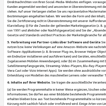
Direktnachrichten von Ihren Social-Media-Websites einfügen. vorausg
Kunden angemeldet werden) und ansonsten in Übereinstimmung mit der
stehen. Auf unser Verlangen stellen Sie uns repräsentative Mustermater
Bestimmungen eingehalten haben. Wir werden die Form und den Inhalt, di
Sie die Zertifizierung nicht in Übereinstimmung mit unserer Aufforderu
Klarstellung: (i) Für die Zwecke der geltenden Marketinggesetze (z. 
von 1991 und ähnlicher oder Nachfolgegesetze) sind Sie der „Absender“ j
Gesetze und Standards und Best Practices der Marketingbranche für 
5. Verbreitung von Partner-Links über Software und Geräte
Sie
nutzen bzw. keine Verlinkungen auf eine Amazon-Website wie nachsteh
Software-Applikationen (z. B. Browser Plug-ins, Browser Helper Objec
ein Endnutzer installieren und ausführen kann) und Geräten, einschlie
Zugelassenen Mobilen Anwendungen); oder (b) im Zusammenhang mit bzw.
Satellitenempfangsgeräte, Streaming-Video-Playern, Blu-Ray-Playern 
Viera Cast oder Vizio Internet Apps). Sie werden ohne ausdrückliche v
Entwicklung von Modellen des maschinellen Lernens oder verwandter 
6. Inhalte auf Ihrer Website
. Sie tragen die ausschließliche Verantwo
(a) Sie werden Programminhalte in keiner Weise ergänzen, löschen oder
Informationen; Sie dürfen aus einer Bilddatei bestehende Programminhal
erhalten bleiben bzw. aus Text bestehende Programminhalte so kürzen, 
Kürzung nicht sachlich falsch oder irreführend wird. Einige Arten von L