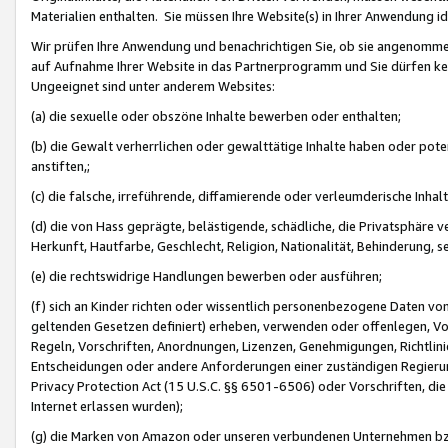
Materialien enthalten. Sie müssen Ihre Website(s) in Ihrer Anwendung ide
Wir prüfen Ihre Anwendung und benachrichtigen Sie, ob sie angenommen
auf Aufnahme Ihrer Website in das Partnerprogramm und Sie dürfen kei
Ungeeignet sind unter anderem Websites:
(a) die sexuelle oder obszöne Inhalte bewerben oder enthalten;
(b) die Gewalt verherrlichen oder gewalttätige Inhalte haben oder pot
anstiften,;
(c) die falsche, irreführende, diffamierende oder verleumderische Inha
(d) die von Hass geprägte, belästigende, schädliche, die Privatsphäre v
Herkunft, Hautfarbe, Geschlecht, Religion, Nationalität, Behinderung, 
(e) die rechtswidrige Handlungen bewerben oder ausführen;
(f) sich an Kinder richten oder wissentlich personenbezogene Daten vo
geltenden Gesetzen definiert) erheben, verwenden oder offenlegen, Vo
Regeln, Vorschriften, Anordnungen, Lizenzen, Genehmigungen, Richtlini
Entscheidungen oder andere Anforderungen einer zuständigen Regierung
Privacy Protection Act (15 U.S.C. §§ 6501-6506) oder Vorschriften, di
Internet erlassen wurden);
(g) die Marken von Amazon oder unseren verbundenen Unternehmen b