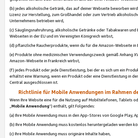
(b) jedes alkoholische Getränk, das auf deiner Webseite beworben wird
Lizenz zur Herstellung, zum Großhandel oder zum Vertrieb alkoholisch
Unternehmens betrieben wird,
(c) Säuglingsnahruhrung, alkoholische Getränke oder Tabakwaren und E
Webseiten in der EU und im Vereinigten Königreich wirbst,
(d) pflanzliche Raucherprodukte, wenn du für die Amazon-Webseite in B
(e) Produkte ohne medizinischen Verwendungszweck gemäß Anhang XVI 
Amazon-Webseite in Frankreich wirbst,
(f) jedes Produkt oder jede Dienstleistung, bei der es sich um ein Prod
erhältst eine Warnung, wenn ein Produkt oder eine Dienstleistung in de
Central ausgeschlossen ist.
Richtlinie für Mobile Anwendungen im Rahmen de
Wenn Ihre Website eine für die Nutzung auf Mobiltelefonen, Tablets 
„
Mobile Anwendung
“) enthält, gilt Folgendes:
(a) Ihre Mobile Anwendung muss in den App-Stores von Google Play, A
(b) Ihre Mobile Anwendung muss kostenlos heruntergeladen werden könn
(c) Ihre Mobile Anwendung muss originäre Inhalte haben,