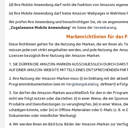
(d) Ihre Mobile Anwendung darf nicht die Funktion von Amazons eige
(e) Ihre Mobile Anwendung darf keine Amazon-Webpages in WebView 
Wir prüfen Ihre Anwendung und benachrichtigen Sie, ob sie angenomm
„
Zugelassene Mobile Anwendung
“ im Sinne der
Vereinbarung
.
Markenrichtlinien für das 
Diese Richtlinien gelten für die Nutzung der Marken, die wir Ihnen als 
müssen jederzeit strikt eingehalten werden, und jede Nutzung der Ama
Lizenzen bezüglich Ihrer Nutzung der Amazon-Marken.
1. SIE DÜRFEN DIE AMAZON-MARKEN AUSSCHLIESSLICH DURCH DARS
AUF EINER AMAZON-WEBSITE MITTELS EINES ENTSPRECHENDEN PART
2. Ihre Nutzung der Amazon-Marken muss (i) im Einklang mit der aktuells
Programmdokumentation (wie im
Vergütungskatalog
definiert) erfolg
3. Sie dürfen die Amazon-Marken ausschließlich für den in der Progr
nicht wie folgt nutzen oder darstellen: (i) in einer Weise, die ein Spo
Produkte und Dienstleistungen zu verunglimpfen, (iii) in einer Weise
schädigen könnte, oder (iv) in Offline-Materialien oder E-Mails (z. B.
Dokumenten oder mündlicher Werbung).
4. Wir werden Ihnen ein Bild bzw. Bilder der Amazon-Marken zur Verfüg