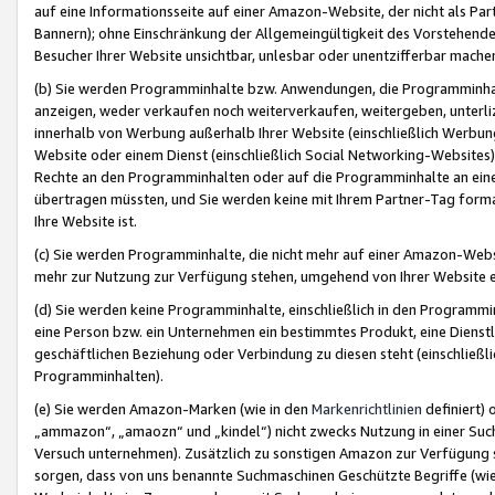
auf eine Informationsseite auf einer Amazon-Website, der nicht als Part
Bannern); ohne Einschränkung der Allgemeingültigkeit des Vorstehende
Besucher Ihrer Website unsichtbar, unlesbar oder unentzifferbar mache
(b) Sie werden Programminhalte bzw. Anwendungen, die Programminhalt
anzeigen, weder verkaufen noch weiterverkaufen, weitergeben, unterli
innerhalb von Werbung außerhalb Ihrer Website (einschließlich Werbun
Website oder einem Dienst (einschließlich Social Networking-Website
Rechte an den Programminhalten oder auf die Programminhalte an eine a
übertragen müssten, und Sie werden keine mit Ihrem Partner-Tag formati
Ihre Website ist.
(c) Sie werden Programminhalte, die nicht mehr auf einer Amazon-Websit
mehr zur Nutzung zur Verfügung stehen, umgehend von Ihrer Website e
(d) Sie werden keine Programminhalte, einschließlich in den Programmin
eine Person bzw. ein Unternehmen ein bestimmtes Produkt, eine Dienstle
geschäftlichen Beziehung oder Verbindung zu diesen steht (einschließli
Programminhalten).
(e) Sie werden Amazon-Marken (wie in den
Markenrichtlinien
definiert) 
„ammazon“, „amaozn“ und „kindel“) nicht zwecks Nutzung in einer Suc
Versuch unternehmen). Zusätzlich zu sonstigen Amazon zur Verfügung 
sorgen, dass von uns benannte Suchmaschinen Geschützte Begriffe (wie 