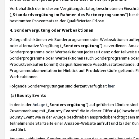
Vorbehaltlich der in diesem Vergütungskatalog beschriebenen Einschr
(„
Standardvergütung im Rahmen des Partnerprogramms
“) besc
bestimmten Prozentsatzes der Qualifizierten Erlöse.
4. Sondervergütung oder Werbeaktionen
Gelegentlich können wir Sonderprogramme oder Werbeaktionen auflegen,
oder alternative Vergütung („
Sondervergütung
”) zu verdienen. Amazo
Sonderprogramme oder Werbeaktionen jederzeit ganz oder teilweise einz
Sonderprogramme oder Werbeaktionen (auch Sonderprogramme oder We
Produktverkäufen kommt) disqualifizierende Ausschlusstatbestände, di
Programmdokumentation im Hinblick auf Produktverkäufe geltende E
Werbeaktionen.
Folgende Sondervergütungen sind derzeit verfügbar:
hier
.
(a) Bounty Events
In den in der
Anlage
(„
Sondervergütung
“) aufgeführten Ländern sind
Zusammenhang mit „
Bounty Events
“ die in dieser Ziffer 4 (a) besch
Bounty Event wie in der Anlage beschrieben anspruchsberechtigt sein mu
teilnehmende Startseite einer Amazon-Website aufruft und (2) der Kun
ausführt.
Amazon zahlt keine Sondervergütung, wenn das zugrundeliegende Boun