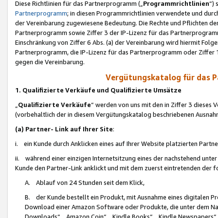
Diese Richtlinien für das Partnerprogramm („
Programmrichtlinien
“)
Partnerprogramm
; in diesen Programmrichtlinien verwendete und durch
der Vereinbarung zugewiesene Bedeutung. Die Rechte und Pflichten de
Partnerprogramm sowie Ziffer 3 der IP-Lizenz für das Partnerprogram
Einschränkung von Ziffer 6 Abs. (a) der Vereinbarung wird hiermit Fol
Partnerprogramm, die IP-Lizenz für das Partnerprogramm oder Ziffer 1
gegen die Vereinbarung.
Vergütungskatalog für das 
1. Qualifizierte Verkäufe und Qualifizierte Umsätze
„
Qualifizierte Verkäufe
“ werden von uns mit den in Ziffer 3 diese
(vorbehaltlich der in diesem Vergütungskatalog beschriebenen Ausnah
(a) Partner- Link auf Ihrer Site
:
i. ein Kunde durch Anklicken eines auf Ihrer Website platzierten Part
ii. während einer einzigen Internetsitzung eines der nachstehend unter (i)
Kunde den Partner-Link anklickt und mit dem zuerst eintretenden der f
A. Ablauf von 24 Stunden seit dem Klick,
B. der Kunde bestellt ein Produkt, mit Ausnahme eines digitalen P
Download einer Amazon Software oder Produkte, die unter dem N
Downloads“, „Amazon Coin“, „Kindle Books“, „Kindle Newspapers“, „