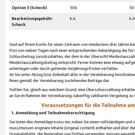
Option 3 (Scheck)
50£
50
Bearbeitungsgebühr
k.A.
k.A
Scheck
Sind auf Ihrem Konto für einen Zeitraum von mindestens drei Jahren kein
Frist von sieben Tagen nach einer entsprechenden Ankündigung die für
Schlussbetrag zurückzuhalten, der dem in der Übersicht Mindestausz
Mindestauszahlungsbetrag entspricht. Ferner können eine etwaig aufg
unterliegen oder durch geltende Verjährungsfristen verfallen.
An Sie unter Abzug bzw. Einbehalt aller in der Vereinbarung beschrieb
Ihnen gemäß der Vereinbarung zustehenden Beträge dar.
Sollten Sie, gleich aus welchem Grund, eine Überschusszahlung erhalte
an Sie im Rahmen der Vereinbarung zukünftig zahlbaren Vergütung zu 
Voraussetzungen für die Teilnahme a
1. Anmeldung und Teilnahmeberechtigung
Sie leiten den Anmeldeprozess ein, indem Sie einen vollständigen und 
muss/müssen originäre Inhalte (original content) enthalten und über d
Originalinhalte, die Materialien von Dritten verwenden, müssen wese