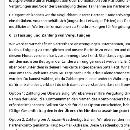
(beispielsweise durch Manipulation oder Kombination von Attributions-
Vergütungen und/oder der Beendigung deiner Teilnahme am Partnerp
Gelegentlich können wir die Möglichkeit unserer Partner, Standardv
einschränken. Amazon behält sich (ungeachtet etwaiger Fristen) das Re
modifizieren. Weitere Informationen zu Einschränkungen für Vergütung
6. Erfassung und Zahlung von Vergütungen
Wir werden wirtschaftlich vertretbare Anstrengungen unternehmen, um 
Nachverfolgung zu ermöglichen und unsere Berichte zu erstellen und di
diesem Monat verdient hast, zusammengefasst sind. Standardvergütung
auf den nächsten Betrag in der Landeswährung gerundet werden (z. B. C
über oder unter dem in deiner Preiskarte angegebenen Satz liegt. Wir
eine Amazon-Webseite etwa 60 Tage nach Ende jedes Kalendermonats, i
wurden. Du kannst wählen, ob du Zahlungen in einer anderen Währung
dafür entscheidest, erklärst du dich damit einverstanden, dass die K
Option 1: Zahlung per Überweisung.
Wir überweisen Ihre Vergütung dir
Namen der Bank, die Kontonummer, den Namen des Kontoinhabers bzw. a
erforderlich) nennen. Sollten Sie sich für diese Option entscheiden, be
fällige Gesamtbetrag den in der
Übersicht Mindestauszahlungsbet
Option 2: Zahlung per Amazon-Geschenkgutschein.
Wir übersenden Ihne
Partnerkonto genannte Haupt-E-Mail-Adresse. Diese Geschenkgutschei