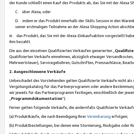
der Kunde schließt einen Kauf des Produkts ab, das Sie mit der Alexa 
C. über Alexa, oder
D. indem er das Produkt innerhalb der Skills Session in den Waren
seiner erstmaligen Teilnahme an der Alexa Shopping Action abschlie
iii. das Produkt, das Sie mit der Alexa-Einkaufsaktion vorgestellt ha
ihm bezahlt.
Die aus den einzelnen Qualifizierten Verkäufen generierten „
Qualifizi
Qualifizierten Verkäufe einnehmen, abzüglich etwaiger Versandkosten
Mehrwertsteuer), Servicegebühren, Gutschriften, Preisnachlässe, Bear
2. Ausgeschlossene Verkäufe
Unbeschadet des Vorstehenden gelten Qualifizierte Verkäufe nicht als
Vergütungskatalog für das Partnerprogramm oder andere Bestimmungen,
wir jeweils für das Partnerprogramm festlegen, einschließlich der jewe
„
Programmdokumentation
“).
Ferner gelten folgende Verkäufe, die andernfalls Qualifizierte Verkä
(a) Produktkäufe, die nach Beendigung Ihrer
Vereinbarung
erfolgen;
(b) Produktbestellungen, bei denen eine Stornierung, Rückgabe oder R