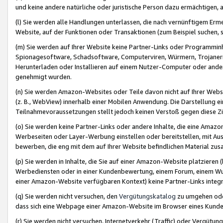
und keine andere natürliche oder juristische Person dazu ermächtigen, a
(l) Sie werden alle Handlungen unterlassen, die nach vernünftigem Erme
Website, auf der Funktionen oder Transaktionen (zum Beispiel suchen, s
(m) Sie werden auf Ihrer Website keine Partner-Links oder Programmin
Spionagesoftware, Schadsoftware, Computerviren, Würmern, Trojaner
Herunterladen oder Installieren auf einem Nutzer-Computer oder ande
genehmigt wurden.
(n) Sie werden Amazon-Websites oder Teile davon nicht auf Ihrer Websi
(z. B., WebView) innerhalb einer Mobilen Anwendung. Die Darstellung ein
Teilnahmevoraussetzungen stellt jedoch keinen Verstoß gegen diese Zif
(o) Sie werden keine Partner-Links oder andere Inhalte, die eine Am
Werbeseiten oder Layer-Werbung einstellen oder bereitstellen, mit Au
bewerben, die eng mit dem auf Ihrer Website befindlichen Material z
(p) Sie werden in Inhalte, die Sie auf einer Amazon-Website platzier
Werbediensten oder in einer Kundenbewertung, einem Forum, einem Wun
einer Amazon-Website verfügbaren Kontext) keine Partner-Links integr
(q) Sie werden nicht versuchen, den
Vergütungskatalog
zu umgehen oder
dass sich eine Webpage einer Amazon-Website im Browser eines Kunden 
(r) Sie werden nicht versuchen, Internetverkehr (Traffic) oder Vergü