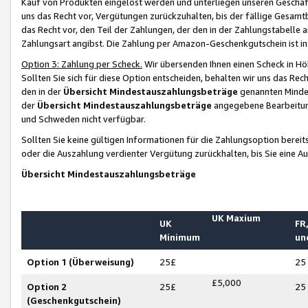
Kauf von Produkten eingelöst werden und unterliegen unseren Geschäf
uns das Recht vor, Vergütungen zurückzuhalten, bis der fällige Gesamt
das Recht vor, den Teil der Zahlungen, der den in der Zahlungstabelle 
Zahlungsart angibst. Die Zahlung per Amazon-Geschenkgutschein ist in
Option 3: Zahlung per Scheck.
Wir übersenden Ihnen einen Scheck in Höh
Sollten Sie sich für diese Option entscheiden, behalten wir uns das Rec
den in der
Übersicht Mindestauszahlungsbeträge
genannten Mindest
der
Übersicht Mindestauszahlungsbeträge
angegebene Bearbeitung
und Schweden nicht verfügbar.
Sollten Sie keine gültigen Informationen für die Zahlungsoption bereit
oder die Auszahlung verdienter Vergütung zurückhalten, bis Sie eine A
Übersicht Mindestauszahlungsbeträge
UK Maxium
UK
FR,
Minimum
un
Option 1 (Überweisung)
25£
25
£5,000
Option 2
25£
25
(Geschenkgutschein)