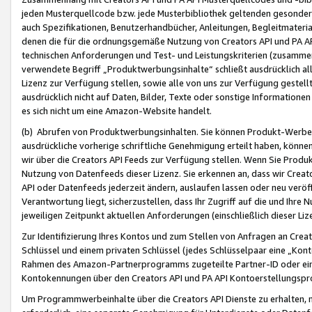
jeden Musterquellcode bzw. jede Musterbibliothek geltenden gesonder
auch Spezifikationen, Benutzerhandbücher, Anleitungen, Begleitmaterial
denen die für die ordnungsgemäße Nutzung von Creators API und PA A
technischen Anforderungen und Test- und Leistungskriterien (zusammen
verwendete Begriff „Produktwerbungsinhalte“ schließt ausdrücklich al
Lizenz zur Verfügung stellen, sowie alle von uns zur Verfügung gestel
ausdrücklich nicht auf Daten, Bilder, Texte oder sonstige Informatione
es sich nicht um eine Amazon-Website handelt.
(b) Abrufen von Produktwerbungsinhalten. Sie können Produkt-Werbein
ausdrückliche vorherige schriftliche Genehmigung erteilt haben, könn
wir über die Creators API Feeds zur Verfügung stellen. Wenn Sie Produk
Nutzung von Datenfeeds dieser Lizenz. Sie erkennen an, dass wir Creat
API oder Datenfeeds jederzeit ändern, auslaufen lassen oder neu veröffe
Verantwortung liegt, sicherzustellen, dass Ihr Zugriff auf die und Ihr
jeweiligen Zeitpunkt aktuellen Anforderungen (einschließlich dieser Liz
Zur Identifizierung Ihres Kontos und zum Stellen von Anfragen an Crea
Schlüssel und einem privaten Schlüssel (jedes Schlüsselpaar eine „Kon
Rahmen des Amazon-Partnerprogramms zugeteilte Partner-ID oder ein
Kontokennungen über den Creators API und PA API Kontoerstellungspro
Um Programmwerbeinhalte über die Creators API Dienste zu erhalten, m