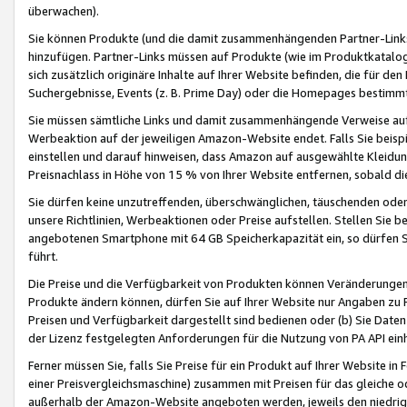
überwachen).
Sie können Produkte (und die damit zusammenhängenden Partner-Links)
hinzufügen. Partner-Links müssen auf Produkte (wie im Produktkatalog de
sich zusätzlich originäre Inhalte auf Ihrer Website befinden, die für 
Suchergebnisse, Events (z. B. Prime Day) oder die Homepages bestimmte
Sie müssen sämtliche Links und damit zusammenhängende Verweise auf z
Werbeaktion auf der jeweiligen Amazon-Website endet. Falls Sie beisp
einstellen und darauf hinweisen, dass Amazon auf ausgewählte Kleidun
Preisnachlass in Höhe von 15 % von Ihrer Website entfernen, sobald di
Sie dürfen keine unzutreffenden, überschwänglichen, täuschenden od
unsere Richtlinien, Werbeaktionen oder Preise aufstellen. Stellen Sie 
angebotenen Smartphone mit 64 GB Speicherkapazität ein, so dürfen S
führt.
Die Preise und die Verfügbarkeit von Produkten können Veränderungen 
Produkte ändern können, dürfen Sie auf Ihrer Website nur Angaben zu P
Preisen und Verfügbarkeit dargestellt sind bedienen oder (b) Sie Daten
der Lizenz festgelegten Anforderungen für die Nutzung von PA API einh
Ferner müssen Sie, falls Sie Preise für ein Produkt auf Ihrer Website in 
einer Preisvergleichsmaschine) zusammen mit Preisen für das gleiche o
außerhalb der Amazon-Website angeboten werden, jeweils den niedrigst