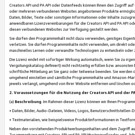
Creators API und PA API oder Datenfeeds können Ihnen den Zugriff auf D
oder mehreren verbundenen Websites angebotenen Produkte ermögliche
Daten, Bilder, Texte oder sonstigen Informationen oder Inhalte zuzugre
anwendbaren Lizenzvereinbarungen für die Creators API und PA API od
diesen verbundenen Websites zur Verfügung gestellt werden.
Sie dürfen den Programminhalt nicht dazu verwenden, geistiges Eigent
verletzen. Sie dürfen Programminhalte nicht verwenden, um direkt ode
maschinelles Lernen oder verwandte Technologien zu entwickeln oder zu
Die Lizenz endet mit sofortiger Wirkung automatisch, wenn Sie zu irg
Vergütungskatalog definiert) nicht rechtzeitig erfüllen bzw. ansonsten
schriftliche Mitteilung an Sie ganz oder teilweise beenden. Sie werden
umgehend einstellen und sämtliche Programminhalte und Amazon-Marke
jeweils verlangt, umgehend von Ihrer Website entfernen und löschen od
2. Voraussetzungen für die Nutzung der Creators API und der P
(a)
Beschreibung
. Im Rahmen dieser Lizenz können wir Ihnen Programmi
• Daten, Bilder, Audio-Dateien, Videos, Logos, Benutzerschnittstellen-
• Textmaterialien, wie beispielsweise Produktinformationen in Textfor
Neben den vorstehenden Produktwerbungsinhalten und dem Zugriff auf 
Zusammenhang mit Creators API und PA API Musterquellcodes und -bibli