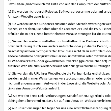
umzuleiten (einschließlich mit Hilfe von auf den Computern der Nutzer i
(s) Sie werden nicht durch Roboter, Softwareprogramme oder auf andere
Amazon-Website generieren.
(t) Sie werden unsere Kundenrezensionen oder Sternebewertungen wed
nutzen, es sei denn, Sie haben über die Creators API und die PA API e
erfüllen die in der Lizenz beschriebenen Voraussetzungen für die Nutzu
(u) Sie werden weder unmittelbar noch mittelbar über Partner-Links P
oder zu Nutzung durch eine andere natürliche oder juristische Person,
Geschäftspartnern nicht gestatten bzw. diese nicht dazu auffordern od
andere natürliche oder juristische Person, unmittelbar oder mittelbar
zu Wiederverkaufs- oder gewerblichen Zwecken (gleich welcher Art) 
auf Ihrer Website zum Wiederverkauf oder für gewerbliche Nutzungen 
(v) Sie werden die URL Ihrer Website, die die Partner-Links enthält b
werden, nicht in einer Weise tarnen, verstecken, manipulieren oder and
nicht mit angemessenem Aufwand in der Lage sind, die Website oder A
Links eine Amazon-Website aufruft.
(w) Sie werden keine Link-Verkürzungen, Schaltflächen, Hyperlinks ode
dahingehend hervorrufen, dass Sie auf eine Amazon-Website verlinken
(x) Auf unser Verlangen hin legen Sie uns eine schriftliche Bestätigung