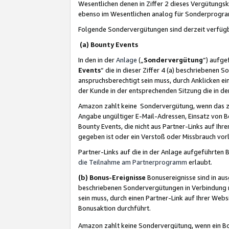
Wesentlichen denen in Ziffer 2 dieses Vergütung
ebenso im Wesentlichen analog für Sonderprogr
Folgende Sondervergütungen sind derzeit verfüg
(a) Bounty Events
In den in der
Anlage
(„
Sondervergütung
“) aufge
Events
“ die in dieser Ziffer 4 (a) beschriebenen 
anspruchsberechtigt sein muss, durch Anklicken ei
der Kunde in der entsprechenden Sitzung die in d
Amazon zahlt keine Sondervergütung, wenn das z
Angabe ungültiger E-Mail-Adressen, Einsatz von B
Bounty Events, die nicht aus Partner-Links auf Ihre
gegeben ist oder ein Verstoß oder Missbrauch vorl
Partner-Links auf die in der Anlage aufgeführte
die Teilnahme am Partnerprogramm
erlaubt.
(b) Bonus-Ereignisse
Bonusereignisse sind in au
beschriebenen Sondervergütungen in Verbindung m
sein muss, durch einen Partner-Link auf Ihrer We
Bonusaktion durchführt.
Amazon zahlt keine Sondervergütung, wenn ein Bon