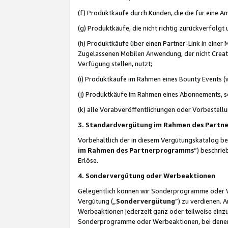
(f) Produktkäufe durch Kunden, die die für eine
(g) Produktkäufe, die nicht richtig zurückverfolg
(h) Produktkäufe über einen Partner-Link in einer
Zugelassenen Mobilen Anwendung, der nicht Creator
Verfügung stellen, nutzt;
(i) Produktkäufe im Rahmen eines Bounty Events (w
(j) Produktkäufe im Rahmen eines Abonnements, so
(k) alle Vorabveröffentlichungen oder Vorbestellu
3. Standardvergütung im Rahmen des Part
Vorbehaltlich der in diesem Vergütungskatalog b
im Rahmen des Partnerprogramms
“) beschri
Erlöse.
4. Sondervergütung oder Werbeaktionen
Gelegentlich können wir Sonderprogramme oder Wer
Vergütung („
Sondervergütung
”) zu verdienen. 
Werbeaktionen jederzeit ganz oder teilweise einz
Sonderprogramme oder Werbeaktionen, bei denen e