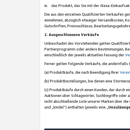
iii. das Produkt, das Sie mit der Alexa-Einkaufsa
Die aus den einzelnen Qualifizierten Verkäufen gen
einnehmen, abzüglich etwaiger Versandkosten, Ko
Gutschriften, Preisnachlässe, Bearbeitungsgebühr
2. Ausgeschlossene Verkäufe
Unbeschadet des Vorstehenden gelten Qualifiziert
Partnerprogramm oder andere Bestimmungen, Beding
einschließlich der jeweils aktuellen Fassung der
Ve
Ferner gelten folgende Verkäufe, die andernfalls
(a) Produktkäufe, die nach Beendigung Ihrer
Verei
(b) Produktbestellungen, bei denen eine Stornier
(c) Produktkäufe durch einen Kunden, der durch e
Auktionen über Schlagwörter, Suchbegriffe oder a
nicht abschließende Liste unserer Marken über di
und „kindel“) enthalten (jeweils eine „
Unzulässig