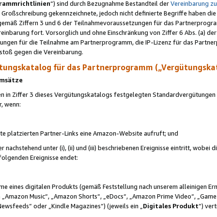
rammrichtlinien
“) sind durch Bezugnahme Bestandteil der
Vereinbarung z
Großschreibung gekennzeichnete, jedoch nicht definierte Begriffe haben die
 gemäß Ziffern 3 und 6 der Teilnahmevoraussetzungen für das Partnerprogram
nbarung fort. Vorsorglich und ohne Einschränkung von Ziffer 6 Abs. (a) der
ungen für die Teilnahme am Partnerprogramm, die IP-Lizenz für das Partner
rstoß gegen die Vereinbarung.
ungskatalog für das Partnerprogramm („Vergütungska
 Umsätze
n in Ziffer 3 dieses Vergütungskatalogs festgelegten Standardvergütungen v
r, wenn:
ite platzierten Partner-Links eine Amazon-Website aufruft; und
r nachstehend unter (i), (ii) und (iii) beschriebenen Ereignisse eintritt, wobe
 folgenden Ereignisse endet:
hme eines digitalen Produkts (gemäß Feststellung nach unserem alleinigen 
 „Amazon Music“, „Amazon Shorts“, „eDocs“, „Amazon Prime Video“, „Game
Newsfeeds“ oder „Kindle Magazines“) (jeweils ein „
Digitales Produkt
“) ver