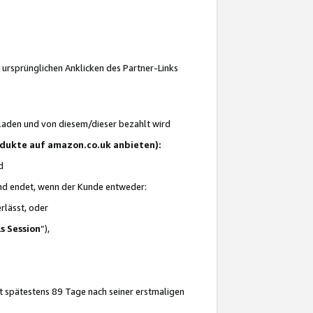
 ursprünglichen Anklicken des Partner-Links
laden und von diesem/dieser bezahlt wird
rodukte auf amazon.co.uk anbieten):
d
 und endet, wenn der Kunde entweder:
erlässt, oder
ls Session
“),
t spätestens 89 Tage nach seiner erstmaligen