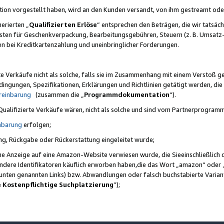
ktion vorgestellt haben, wird an den Kunden versandt, von ihm gestreamt od
erierten „
Qualifizierten Erlöse
“ entsprechen den Beträgen, die wir tatsäch
sten für Geschenkverpackung, Bearbeitungsgebühren, Steuern (z. B. Umsatz-
en bei Kreditkartenzahlung und uneinbringlicher Forderungen.
e Verkäufe nicht als solche, falls sie im Zusammenhang mit einem Verstoß 
ungen, Spezifikationen, Erklärungen und Richtlinien getätigt werden, die 
reinbarung
(zusammen die „
Programmdokumentation
“).
 Qualifizierte Verkäufe wären, nicht als solche und sind vom Partnerprogra
nbarung
erfolgen;
ung, Rückgabe oder Rückerstattung eingeleitet wurde;
ine Anzeige auf eine Amazon-Website verwiesen wurde, die Sieeinschließlich
ndere Identifikatoren käuflich erworben haben,die das Wort „amazon“ oder 
e unten genannten Links) bzw. Abwandlungen oder falsch buchstabierte Varia
e Kostenpflichtige Suchplatzierung
”);