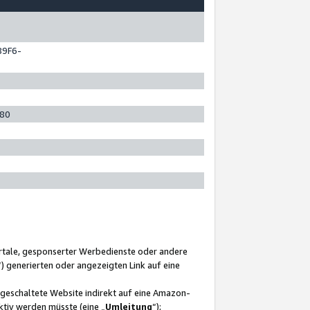
89F6-
280
ortale, gesponserter Werbedienste oder andere
“) generierten oder angezeigten Link auf eine
ngeschaltete Website indirekt auf eine Amazon-
ktiv werden müsste (eine „
Umleitung
“);