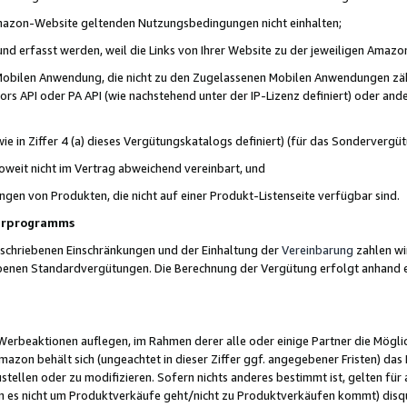
 Amazon-Website geltenden Nutzungsbedingungen nicht einhalten;
t und erfasst werden, weil die Links von Ihrer Website zu der jeweiligen Am
 Mobilen Anwendung, die nicht zu den Zugelassenen Mobilen Anwendungen zählt
s API oder PA API (wie nachstehend unter der IP-Lizenz definiert) oder ander
ie in Ziffer 4 (a) dieses Vergütungskatalogs definiert) (für das Sonderverg
weit nicht im Vertrag abweichend vereinbart, und
ngen von Produkten, die nicht auf einer Produkt-Listenseite verfügbar sind.
nerprogramms
eschriebenen Einschränkungen und der Einhaltung der
Vereinbarung
zahlen wir
ebenen Standardvergütungen. Die Berechnung der Vergütung erfolgt anhand e
beaktionen auflegen, im Rahmen derer alle oder einige Partner die Möglichk
Amazon behält sich (ungeachtet in dieser Ziffer ggf. angegebener Fristen) d
ustellen oder zu modifizieren. Sofern nichts anderes bestimmt ist, gelten 
s nicht um Produktverkäufe geht/nicht zu Produktverkäufen kommt) disqua