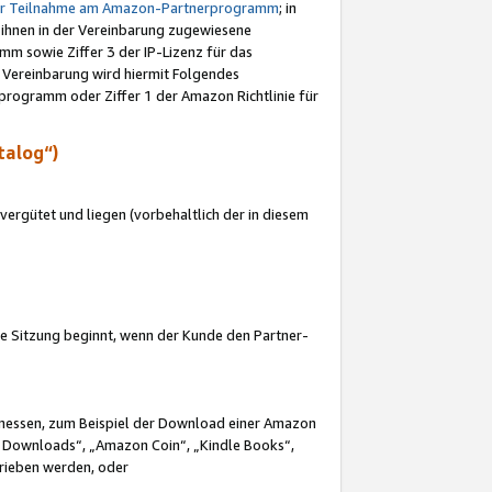
ur Teilnahme am Amazon-Partnerprogramm
; in
 ihnen in der Vereinbarung zugewiesene
m sowie Ziffer 3 der IP-Lizenz für das
 Vereinbarung wird hiermit Folgendes
programm oder Ziffer 1 der Amazon Richtlinie für
talog“)
ergütet und liegen (vorbehaltlich der in diesem
i die Sitzung beginnt, wenn der Kunde den Partner-
Ermessen, zum Beispiel der Download einer Amazon
 Downloads“, „Amazon Coin“, „Kindle Books“,
trieben werden, oder