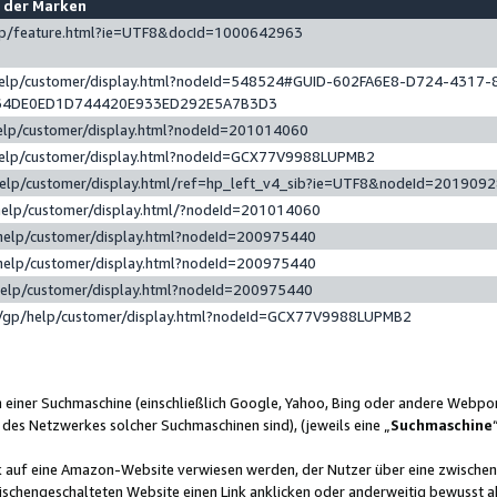
e der Marken
gp/feature.html?ie=UTF8&docId=1000642963
help/customer/display.html?nodeId=548524#GUID-602FA6E8-D724-4317-
64DE0ED1D744420E933ED292E5A7B3D3
elp/customer/display.html?nodeId=201014060
help/customer/display.html?nodeId=GCX77V9988LUPMB2
help/customer/display.html/ref=hp_left_v4_sib?ie=UTF8&nodeId=201909
help/customer/display.html/?nodeId=201014060
help/customer/display.html?nodeId=200975440
help/customer/display.html?nodeId=200975440
help/customer/display.html?nodeId=200975440
/gp/help/customer/display.html?nodeId=GCX77V9988LUPMB2
n einer Suchmaschine (einschließlich Google, Yahoo, Bing oder andere Webp
 des Netzwerkes solcher Suchmaschinen sind), (jeweils eine „
Suchmaschine
nk auf eine Amazon-Website verwiesen werden, der Nutzer über eine zwische
ischengeschalteten Website einen Link anklicken oder anderweitig bewusst a