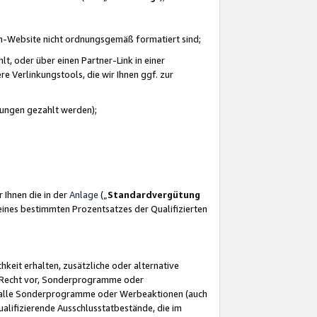
azon-Website nicht ordnungsgemäß formatiert sind;
, oder über einen Partner-Link in einer
e Verlinkungstools, die wir Ihnen ggf. zur
ütungen gezahlt werden);
 Ihnen die in der
Anlage
(„
Standardvergütung
ines bestimmten Prozentsatzes der Qualifizierten
eit erhalten, zusätzliche oder alternative
as Recht vor, Sonderprogramme oder
für alle Sonderprogramme oder Werbeaktionen (auch
lifizierende Ausschlusstatbestände, die im