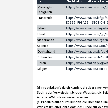
Land
Nicht abschließende List
Vereinigtes
https://www.amazon.co.uk/
Königreich
Frankreich
https://www.amazon.fr/gp/
E78834F9BA58__SECTION_
Italien
https://www.amazon.it/gp/h
Irland
https://www.amazon.ie/gp/
Niederlande
https://www.amazon.nl/gp/
Spanien
https://www.amazon.es/gp/
Deutschland
https://www.amazon.de/gp/
Schweden
https://www.amazon.de/gp/
Polen
https://www.amazon.pl/gp/
Belgien
https://www.amazon.com.be
(d) Produktkäufe durch Kunden, die über einen vo
Such- oder Verweisdienste oder Websites, die Teil
Amazon-Website verwiesen werden;
(e) Produktkäufe durch Kunden, die über einen Li
Website umleitet, ohne dass der Kunde auf der zw