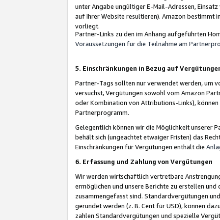
unter Angabe ungültiger E-Mail-Adressen, Einsatz
auf Ihrer Website resultieren). Amazon bestimmt i
vorliegt.
Partner-Links zu den im Anhang aufgeführten Hom
Voraussetzungen für die Teilnahme am Partnerp
5. Einschränkungen in Bezug auf Vergütunge
Partner-Tags sollten nur verwendet werden, um von 
versuchst, Vergütungen sowohl vom Amazon Partn
oder Kombination von Attributions-Links), könne
Partnerprogramm.
Gelegentlich können wir die Möglichkeit unsere
behält sich (ungeachtet etwaiger Fristen) das Rec
Einschränkungen für Vergütungen enthält die
Anla
6. Erfassung und Zahlung von Vergütungen
Wir werden wirtschaftlich vertretbare Anstrengu
ermöglichen und unsere Berichte zu erstellen und 
zusammengefasst sind. Standardvergütungen und s
gerundet werden (z. B. Cent für USD), können dazu
zahlen Standardvergütungen und spezielle Vergüt