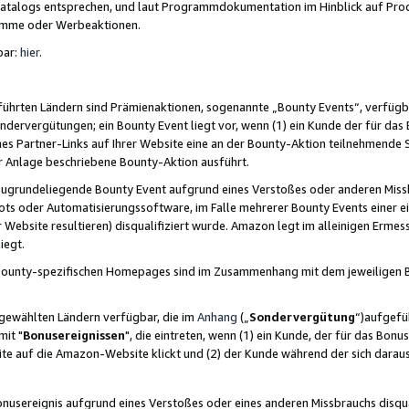
skatalogs entsprechen, und laut Programmdokumentation im Hinblick auf Pr
amme oder Werbeaktionen.
bar:
hier
.
führten Ländern sind Prämienaktionen, sogenannte „Bounty Events“, verfügb
Sondervergütungen; ein Bounty Event liegt vor, wenn (1) ein Kunde der für da
nes Partner-Links auf Ihrer Website eine an der Bounty-Aktion teilnehmende 
er Anlage beschriebene Bounty-Aktion ausführt.
ugrundeliegende Bounty Event aufgrund eines Verstoßes oder anderen Miss
ots oder Automatisierungssoftware, im Falle mehrerer Bounty Events einer e
r Website resultieren) disqualifiziert wurde. Amazon legt im alleinigen Ermess
iegt.
n Bounty-spezifischen Homepages sind im Zusammenhang mit dem jeweiligen
sgewählten Ländern verfügbar, die im
Anhang
(„
Sondervergütung
“)aufgefüh
it "
Bonusereignissen
", die eintreten, wenn (1) ein Kunde, der für das Bon
bsite auf die Amazon-Website klickt und (2) der Kunde während der sich dar
usereignis aufgrund eines Verstoßes oder eines anderen Missbrauchs disqua