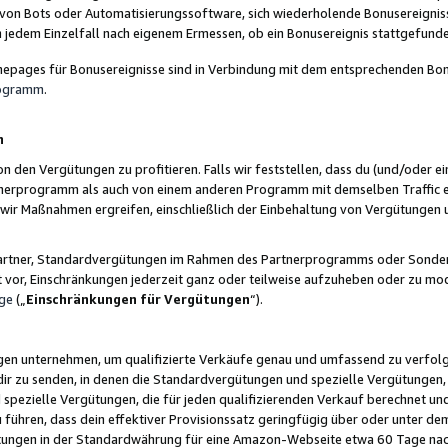
 von Bots oder Automatisierungssoftware, sich wiederholende Bonusereignisse
n jedem Einzelfall nach eigenem Ermessen, ob ein Bonusereignis stattgefund
epages für Bonusereignisse sind in Verbindung mit dem entsprechenden Bonu
rogramm
.
n
den Vergütungen zu profitieren. Falls wir feststellen, dass du (und/oder ein
erprogramm als auch von einem anderen Programm mit demselben Traffic ei
n wir Maßnahmen ergreifen, einschließlich der Einbehaltung von Vergütunge
r Partner, Standardvergütungen im Rahmen des Partnerprogramms oder Sonde
ht vor, Einschränkungen jederzeit ganz oder teilweise aufzuheben oder zu mod
ge
(„
Einschränkungen für Vergütungen
“).
ngen unternehmen, um qualifizierte Verkäufe genau und umfassend zu verfol
dir zu senden, in denen die Standardvergütungen und spezielle Vergütungen, 
pezielle Vergütungen, die für jeden qualifizierenden Verkauf berechnet un
 führen, dass dein effektiver Provisionssatz geringfügig über oder unter dem
ungen in der Standardwährung für eine Amazon-Webseite etwa 60 Tage nach