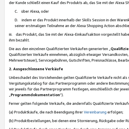
der Kunde schließt einen Kauf des Produkts ab, das Sie mit der Alexa 
C. über Alexa, oder
D. indem er das Produkt innerhalb der Skills Session in den Waren
seiner erstmaligen Teilnahme an der Alexa Shopping Action abschlie
iii. das Produkt, das Sie mit der Alexa-Einkaufsaktion vorgestellt ha
ihm bezahlt.
Die aus den einzelnen Qualifizierten Verkäufen generierten „
Qualifizi
Qualifizierten Verkäufe einnehmen, abzüglich etwaiger Versandkosten
Mehrwertsteuer), Servicegebühren, Gutschriften, Preisnachlässe, Bear
2. Ausgeschlossene Verkäufe
Unbeschadet des Vorstehenden gelten Qualifizierte Verkäufe nicht als
Vergütungskatalog für das Partnerprogramm oder andere Bestimmungen,
wir jeweils für das Partnerprogramm festlegen, einschließlich der jewe
„
Programmdokumentation
“).
Ferner gelten folgende Verkäufe, die andernfalls Qualifizierte Verkä
(a) Produktkäufe, die nach Beendigung Ihrer
Vereinbarung
erfolgen;
(b) Produktbestellungen, bei denen eine Stornierung, Rückgabe oder R