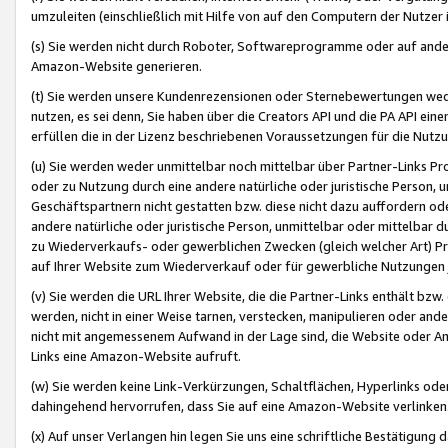
umzuleiten (einschließlich mit Hilfe von auf den Computern der Nutzer i
(s) Sie werden nicht durch Roboter, Softwareprogramme oder auf andere
Amazon-Website generieren.
(t) Sie werden unsere Kundenrezensionen oder Sternebewertungen wed
nutzen, es sei denn, Sie haben über die Creators API und die PA API e
erfüllen die in der Lizenz beschriebenen Voraussetzungen für die Nutzu
(u) Sie werden weder unmittelbar noch mittelbar über Partner-Links P
oder zu Nutzung durch eine andere natürliche oder juristische Person,
Geschäftspartnern nicht gestatten bzw. diese nicht dazu auffordern od
andere natürliche oder juristische Person, unmittelbar oder mittelbar
zu Wiederverkaufs- oder gewerblichen Zwecken (gleich welcher Art) 
auf Ihrer Website zum Wiederverkauf oder für gewerbliche Nutzungen 
(v) Sie werden die URL Ihrer Website, die die Partner-Links enthält b
werden, nicht in einer Weise tarnen, verstecken, manipulieren oder and
nicht mit angemessenem Aufwand in der Lage sind, die Website oder A
Links eine Amazon-Website aufruft.
(w) Sie werden keine Link-Verkürzungen, Schaltflächen, Hyperlinks ode
dahingehend hervorrufen, dass Sie auf eine Amazon-Website verlinken
(x) Auf unser Verlangen hin legen Sie uns eine schriftliche Bestätigung