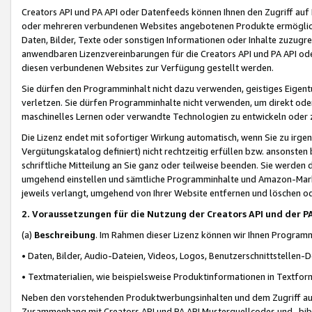
Creators API und PA API oder Datenfeeds können Ihnen den Zugriff auf D
oder mehreren verbundenen Websites angebotenen Produkte ermögliche
Daten, Bilder, Texte oder sonstigen Informationen oder Inhalte zuzugre
anwendbaren Lizenzvereinbarungen für die Creators API und PA API od
diesen verbundenen Websites zur Verfügung gestellt werden.
Sie dürfen den Programminhalt nicht dazu verwenden, geistiges Eigent
verletzen. Sie dürfen Programminhalte nicht verwenden, um direkt ode
maschinelles Lernen oder verwandte Technologien zu entwickeln oder zu
Die Lizenz endet mit sofortiger Wirkung automatisch, wenn Sie zu irg
Vergütungskatalog definiert) nicht rechtzeitig erfüllen bzw. ansonsten
schriftliche Mitteilung an Sie ganz oder teilweise beenden. Sie werden
umgehend einstellen und sämtliche Programminhalte und Amazon-Marke
jeweils verlangt, umgehend von Ihrer Website entfernen und löschen od
2. Voraussetzungen für die Nutzung der Creators API und der P
(a)
Beschreibung
. Im Rahmen dieser Lizenz können wir Ihnen Programmi
• Daten, Bilder, Audio-Dateien, Videos, Logos, Benutzerschnittstellen-
• Textmaterialien, wie beispielsweise Produktinformationen in Textfor
Neben den vorstehenden Produktwerbungsinhalten und dem Zugriff auf 
Zusammenhang mit Creators API und PA API Musterquellcodes und -bibli