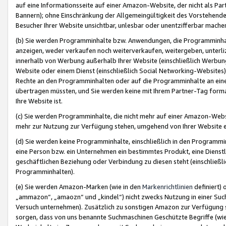
auf eine Informationsseite auf einer Amazon-Website, der nicht als Part
Bannern); ohne Einschränkung der Allgemeingültigkeit des Vorstehende
Besucher Ihrer Website unsichtbar, unlesbar oder unentzifferbar mache
(b) Sie werden Programminhalte bzw. Anwendungen, die Programminhalt
anzeigen, weder verkaufen noch weiterverkaufen, weitergeben, unterli
innerhalb von Werbung außerhalb Ihrer Website (einschließlich Werbun
Website oder einem Dienst (einschließlich Social Networking-Website
Rechte an den Programminhalten oder auf die Programminhalte an eine a
übertragen müssten, und Sie werden keine mit Ihrem Partner-Tag formati
Ihre Website ist.
(c) Sie werden Programminhalte, die nicht mehr auf einer Amazon-Websit
mehr zur Nutzung zur Verfügung stehen, umgehend von Ihrer Website e
(d) Sie werden keine Programminhalte, einschließlich in den Programmin
eine Person bzw. ein Unternehmen ein bestimmtes Produkt, eine Dienstle
geschäftlichen Beziehung oder Verbindung zu diesen steht (einschließli
Programminhalten).
(e) Sie werden Amazon-Marken (wie in den
Markenrichtlinien
definiert) 
„ammazon“, „amaozn“ und „kindel“) nicht zwecks Nutzung in einer Suc
Versuch unternehmen). Zusätzlich zu sonstigen Amazon zur Verfügung 
sorgen, dass von uns benannte Suchmaschinen Geschützte Begriffe (wie 