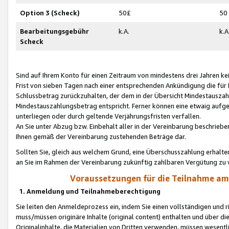
Option 3 (Scheck)
50£
50
Bearbeitungsgebühr
k.A.
k.A
Scheck
Sind auf Ihrem Konto für einen Zeitraum von mindestens drei Jahren kein
Frist von sieben Tagen nach einer entsprechenden Ankündigung die für
Schlussbetrag zurückzuhalten, der dem in der Übersicht Mindestausz
Mindestauszahlungsbetrag entspricht. Ferner können eine etwaig aufg
unterliegen oder durch geltende Verjährungsfristen verfallen.
An Sie unter Abzug bzw. Einbehalt aller in der Vereinbarung beschrieb
Ihnen gemäß der Vereinbarung zustehenden Beträge dar.
Sollten Sie, gleich aus welchem Grund, eine Überschusszahlung erhalte
an Sie im Rahmen der Vereinbarung zukünftig zahlbaren Vergütung zu 
Voraussetzungen für die Teilnahme a
1. Anmeldung und Teilnahmeberechtigung
Sie leiten den Anmeldeprozess ein, indem Sie einen vollständigen und 
muss/müssen originäre Inhalte (original content) enthalten und über d
Originalinhalte, die Materialien von Dritten verwenden, müssen wese