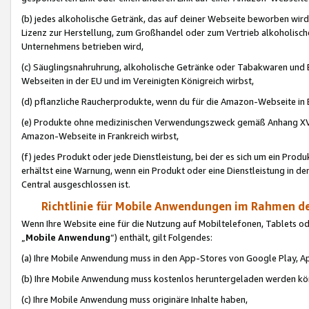
(b) jedes alkoholische Getränk, das auf deiner Webseite beworben wird
Lizenz zur Herstellung, zum Großhandel oder zum Vertrieb alkoholisch
Unternehmens betrieben wird,
(c) Säuglingsnahruhrung, alkoholische Getränke oder Tabakwaren und E
Webseiten in der EU und im Vereinigten Königreich wirbst,
(d) pflanzliche Raucherprodukte, wenn du für die Amazon-Webseite in B
(e) Produkte ohne medizinischen Verwendungszweck gemäß Anhang XVI 
Amazon-Webseite in Frankreich wirbst,
(f) jedes Produkt oder jede Dienstleistung, bei der es sich um ein Prod
erhältst eine Warnung, wenn ein Produkt oder eine Dienstleistung in de
Central ausgeschlossen ist.
Richtlinie für Mobile Anwendungen im Rahmen de
Wenn Ihre Website eine für die Nutzung auf Mobiltelefonen, Tablets 
„
Mobile Anwendung
“) enthält, gilt Folgendes:
(a) Ihre Mobile Anwendung muss in den App-Stores von Google Play, A
(b) Ihre Mobile Anwendung muss kostenlos heruntergeladen werden könn
(c) Ihre Mobile Anwendung muss originäre Inhalte haben,