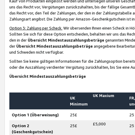
Kauf von Produkten eingelöst werden und unterliegen unseren Geschäf
uns das Recht vor, Vergütungen zurückzuhalten, bis der fällige Gesamt
das Recht vor, den Teil der Zahlungen, der den in der Zahlungstabelle 
Zahlungsart angibst. Die Zahlung per Amazon-Geschenkgutschein ist in
Option 3: Zahlung per Scheck.
Wir übersenden Ihnen einen Scheck in Höh
Sollten Sie sich für diese Option entscheiden, behalten wir uns das Rec
den in der
Übersicht Mindestauszahlungsbeträge
genannten Mindest
der
Übersicht Mindestauszahlungsbeträge
angegebene Bearbeitung
und Schweden nicht verfügbar.
Sollten Sie keine gültigen Informationen für die Zahlungsoption bereit
oder die Auszahlung verdienter Vergütung zurückhalten, bis Sie eine A
Übersicht Mindestauszahlungsbeträge
UK Maxium
UK
FR,
Minimum
un
Option 1 (Überweisung)
25£
25
£5,000
Option 2
25£
25
(Geschenkgutschein)