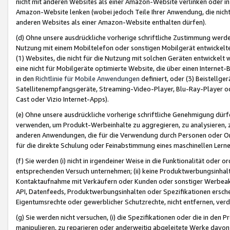
nicht mit anderen Websites als einer Amazon-Website verlinken oder i
Amazon-Website lenken (wobei jedoch Teile Ihrer Anwendung, die nich
anderen Websites als einer Amazon-Website enthalten dürfen).
(d) Ohne unsere ausdrückliche vorherige schriftliche Zustimmung werd
Nutzung mit einem Mobiltelefon oder sonstigen Mobilgerät entwickelt
(1) Websites, die nicht für die Nutzung mit solchen Geräten entwickelt
eine nicht für Mobilgeräte optimierte Website, die über einen Interne
in den
Richtlinie für Mobile Anwendungen
definiert, oder (3) Beistellge
Satellitenempfangsgeräte, Streaming-Video-Player, Blu-Ray-Player ode
Cast oder Vizio Internet-Apps).
(e) Ohne unsere ausdrückliche vorherige schriftliche Genehmigung dürfe
verwenden, um Produkt-Werbeinhalte zu aggregieren, zu analysieren, 
anderen Anwendungen, die für die Verwendung durch Personen oder Or
für die direkte Schulung oder Feinabstimmung eines maschinellen Lern
(f) Sie werden (i) nicht in irgendeiner Weise in die Funktionalität ode
entsprechenden Versuch unternehmen; (ii) keine Produktwerbungsinha
Kontaktaufnahme mit Verkäufern oder Kunden oder sonstiger Werbeaktiv
API, Datenfeeds, Produktwerbungsinhalten oder Spezifikationen erschei
Eigentumsrechte oder gewerblicher Schutzrechte, nicht entfernen, verd
(g) Sie werden nicht versuchen, (i) die Spezifikationen oder die in de
manipulieren, zu reparieren oder anderweitig abgeleitete Werke davon z