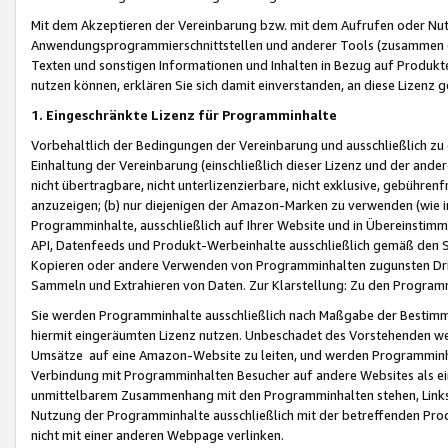
Mit dem Akzeptieren der Vereinbarung bzw. mit dem Aufrufen oder Nutz
Anwendungsprogrammierschnittstellen und anderer Tools (zusammen die
Texten und sonstigen Informationen und Inhalten in Bezug auf Produkte
nutzen können, erklären Sie sich damit einverstanden, an diese Lizenz 
1. Eingeschränkte Lizenz für Programminhalte
Vorbehaltlich der Bedingungen der Vereinbarung und ausschließlich z
Einhaltung der Vereinbarung (einschließlich dieser Lizenz und der ande
nicht übertragbare, nicht unterlizenzierbare, nicht exklusive, gebühren
anzuzeigen; (b) nur diejenigen der Amazon-Marken zu verwenden (wie in 
Programminhalte, ausschließlich auf Ihrer Website und in Übereinstimmu
API, Datenfeeds und Produkt-Werbeinhalte ausschließlich gemäß den Spe
Kopieren oder andere Verwenden von Programminhalten zugunsten Dri
Sammeln und Extrahieren von Daten. Zur Klarstellung: Zu den Program
Sie werden Programminhalte ausschließlich nach Maßgabe der Besti
hiermit eingeräumten Lizenz nutzen. Unbeschadet des Vorstehenden we
Umsätze auf eine Amazon-Website zu leiten, und werden Programminhal
Verbindung mit Programminhalten Besucher auf andere Websites als ein
unmittelbarem Zusammenhang mit den Programminhalten stehen, Links z
Nutzung der Programminhalte ausschließlich mit der betreffenden Pr
nicht mit einer anderen Webpage verlinken.