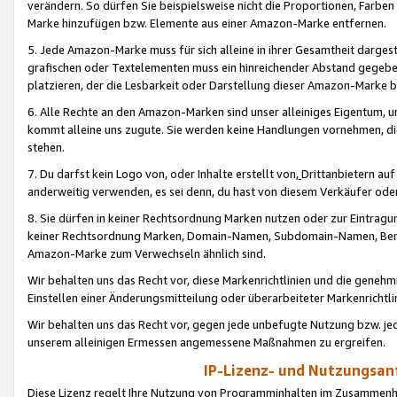
verändern. So dürfen Sie beispielsweise nicht die Proportionen, Farb
Marke hinzufügen bzw. Elemente aus einer Amazon-Marke entfernen.
5. Jede Amazon-Marke muss für sich alleine in ihrer Gesamtheit darge
grafischen oder Textelementen muss ein hinreichender Abstand gegebe
platzieren, der die Lesbarkeit oder Darstellung dieser Amazon-Marke b
6. Alle Rechte an den Amazon-Marken sind unser alleiniges Eigentum, 
kommt alleine uns zugute. Sie werden keine Handlungen vornehmen, 
stehen.
7. Du darfst kein Logo von, oder Inhalte erstellt von,
Drittanbietern au
anderweitig verwenden, es sei denn, du hast von diesem Verkäufer oder
8. Sie dürfen in keiner Rechtsordnung Marken nutzen oder zur Eintragu
keiner Rechtsordnung Marken, Domain-Namen, Subdomain-Namen, Benu
Amazon-Marke zum Verwechseln ähnlich sind.
Wir behalten uns das Recht vor, diese Markenrichtlinien und die gene
Einstellen einer Änderungsmitteilung oder überarbeiteter Markenricht
Wir behalten uns das Recht vor, gegen jede unbefugte Nutzung bzw. jede 
unserem alleinigen Ermessen angemessene Maßnahmen zu ergreifen.
IP-Lizenz- und Nutzungsan
Diese Lizenz regelt Ihre Nutzung von Programminhalten im Zusammen