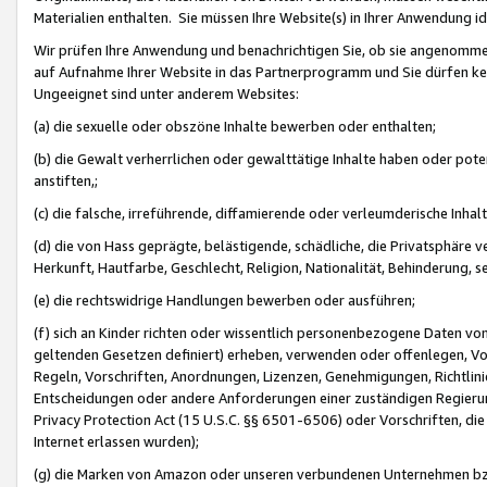
Materialien enthalten. Sie müssen Ihre Website(s) in Ihrer Anwendung ide
Wir prüfen Ihre Anwendung und benachrichtigen Sie, ob sie angenommen
auf Aufnahme Ihrer Website in das Partnerprogramm und Sie dürfen kei
Ungeeignet sind unter anderem Websites:
(a) die sexuelle oder obszöne Inhalte bewerben oder enthalten;
(b) die Gewalt verherrlichen oder gewalttätige Inhalte haben oder pot
anstiften,;
(c) die falsche, irreführende, diffamierende oder verleumderische Inha
(d) die von Hass geprägte, belästigende, schädliche, die Privatsphäre v
Herkunft, Hautfarbe, Geschlecht, Religion, Nationalität, Behinderung, 
(e) die rechtswidrige Handlungen bewerben oder ausführen;
(f) sich an Kinder richten oder wissentlich personenbezogene Daten vo
geltenden Gesetzen definiert) erheben, verwenden oder offenlegen, Vo
Regeln, Vorschriften, Anordnungen, Lizenzen, Genehmigungen, Richtlini
Entscheidungen oder andere Anforderungen einer zuständigen Regierung
Privacy Protection Act (15 U.S.C. §§ 6501-6506) oder Vorschriften, di
Internet erlassen wurden);
(g) die Marken von Amazon oder unseren verbundenen Unternehmen b