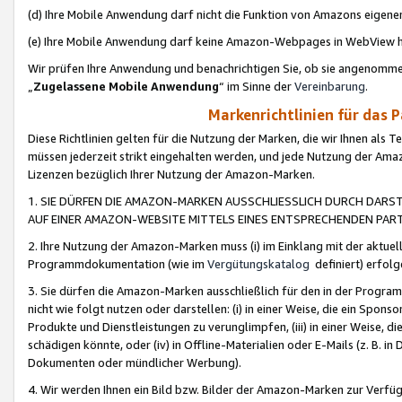
(d) Ihre Mobile Anwendung darf nicht die Funktion von Amazons eige
(e) Ihre Mobile Anwendung darf keine Amazon-Webpages in WebView 
Wir prüfen Ihre Anwendung und benachrichtigen Sie, ob sie angenomm
„
Zugelassene Mobile Anwendung
“ im Sinne der
Vereinbarung
.
Markenrichtlinien für das 
Diese Richtlinien gelten für die Nutzung der Marken, die wir Ihnen als 
müssen jederzeit strikt eingehalten werden, und jede Nutzung der Ama
Lizenzen bezüglich Ihrer Nutzung der Amazon-Marken.
1. SIE DÜRFEN DIE AMAZON-MARKEN AUSSCHLIESSLICH DURCH DARS
AUF EINER AMAZON-WEBSITE MITTELS EINES ENTSPRECHENDEN PART
2. Ihre Nutzung der Amazon-Marken muss (i) im Einklang mit der aktuells
Programmdokumentation (wie im
Vergütungskatalog
definiert) erfolg
3. Sie dürfen die Amazon-Marken ausschließlich für den in der Progr
nicht wie folgt nutzen oder darstellen: (i) in einer Weise, die ein Spo
Produkte und Dienstleistungen zu verunglimpfen, (iii) in einer Weise
schädigen könnte, oder (iv) in Offline-Materialien oder E-Mails (z. B.
Dokumenten oder mündlicher Werbung).
4. Wir werden Ihnen ein Bild bzw. Bilder der Amazon-Marken zur Verfüg