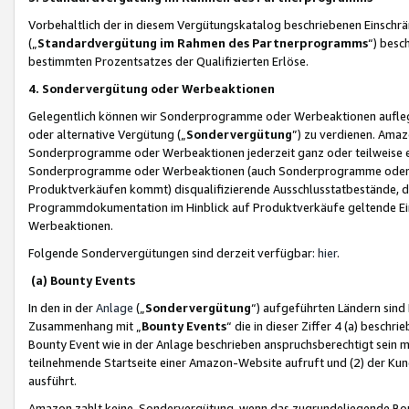
Vorbehaltlich der in diesem Vergütungskatalog beschriebenen Einschr
(„
Standardvergütung im Rahmen des Partnerprogramms
“) besc
bestimmten Prozentsatzes der Qualifizierten Erlöse.
4. Sondervergütung oder Werbeaktionen
Gelegentlich können wir Sonderprogramme oder Werbeaktionen auflegen,
oder alternative Vergütung („
Sondervergütung
”) zu verdienen. Amazo
Sonderprogramme oder Werbeaktionen jederzeit ganz oder teilweise einz
Sonderprogramme oder Werbeaktionen (auch Sonderprogramme oder We
Produktverkäufen kommt) disqualifizierende Ausschlusstatbestände, di
Programmdokumentation im Hinblick auf Produktverkäufe geltende E
Werbeaktionen.
Folgende Sondervergütungen sind derzeit verfügbar:
hier
.
(a) Bounty Events
In den in der
Anlage
(„
Sondervergütung
“) aufgeführten Ländern sind
Zusammenhang mit „
Bounty Events
“ die in dieser Ziffer 4 (a) besch
Bounty Event wie in der Anlage beschrieben anspruchsberechtigt sein mu
teilnehmende Startseite einer Amazon-Website aufruft und (2) der Kun
ausführt.
Amazon zahlt keine Sondervergütung, wenn das zugrundeliegende Boun