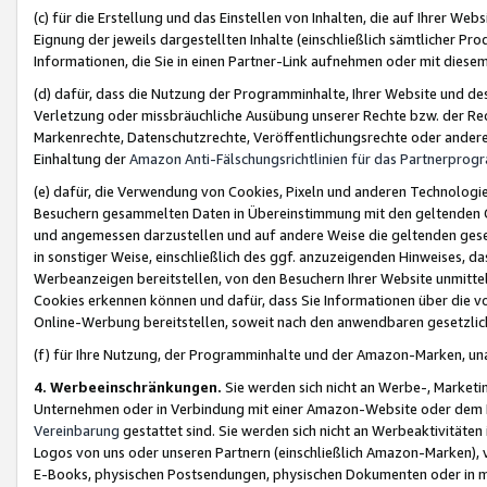
(c) für die Erstellung und das Einstellen von Inhalten, die auf Ihrer We
Eignung der jeweils dargestellten Inhalte (einschließlich sämtlicher 
Informationen, die Sie in einen Partner-Link aufnehmen oder mit diese
(d) dafür, dass die Nutzung der Programminhalte, Ihrer Website und des 
Verletzung oder missbräuchliche Ausübung unserer Rechte bzw. der Recht
Markenrechte, Datenschutzrechte, Veröffentlichungsrechte oder anderer
Einhaltung der
Amazon Anti-Fälschungsrichtlinien für das Partnerpro
(e) dafür, die Verwendung von Cookies, Pixeln und anderen Technologien
Besuchern gesammelten Daten in Übereinstimmung mit den geltenden Ge
und angemessen darzustellen und auf andere Weise die geltenden geset
in sonstiger Weise, einschließlich des ggf. anzuzeigenden Hinweises, d
Werbeanzeigen bereitstellen, von den Besuchern Ihrer Website unmitte
Cookies erkennen können und dafür, dass Sie Informationen über die v
Online-Werbung bereitstellen, soweit nach den anwendbaren gesetzlic
(f) für Ihre Nutzung, der Programminhalte und der Amazon-Marken, u
4. Werbeeinschränkungen.
Sie werden sich nicht an Werbe-, Market
Unternehmen oder in Verbindung mit einer Amazon-Website oder dem Pa
Vereinbarung
gestattet sind. Sie werden sich nicht an Werbeaktivitäten
Logos von uns oder unseren Partnern (einschließlich Amazon-Marken), 
E-Books, physischen Postsendungen, physischen Dokumenten oder in 