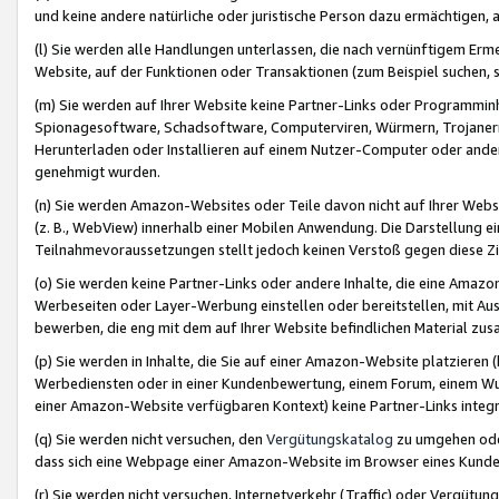
und keine andere natürliche oder juristische Person dazu ermächtigen, a
(l) Sie werden alle Handlungen unterlassen, die nach vernünftigem Erme
Website, auf der Funktionen oder Transaktionen (zum Beispiel suchen, s
(m) Sie werden auf Ihrer Website keine Partner-Links oder Programmin
Spionagesoftware, Schadsoftware, Computerviren, Würmern, Trojaner
Herunterladen oder Installieren auf einem Nutzer-Computer oder ande
genehmigt wurden.
(n) Sie werden Amazon-Websites oder Teile davon nicht auf Ihrer Websi
(z. B., WebView) innerhalb einer Mobilen Anwendung. Die Darstellung ein
Teilnahmevoraussetzungen stellt jedoch keinen Verstoß gegen diese Zif
(o) Sie werden keine Partner-Links oder andere Inhalte, die eine Am
Werbeseiten oder Layer-Werbung einstellen oder bereitstellen, mit Au
bewerben, die eng mit dem auf Ihrer Website befindlichen Material z
(p) Sie werden in Inhalte, die Sie auf einer Amazon-Website platzier
Werbediensten oder in einer Kundenbewertung, einem Forum, einem Wun
einer Amazon-Website verfügbaren Kontext) keine Partner-Links integr
(q) Sie werden nicht versuchen, den
Vergütungskatalog
zu umgehen oder
dass sich eine Webpage einer Amazon-Website im Browser eines Kunden 
(r) Sie werden nicht versuchen, Internetverkehr (Traffic) oder Vergü