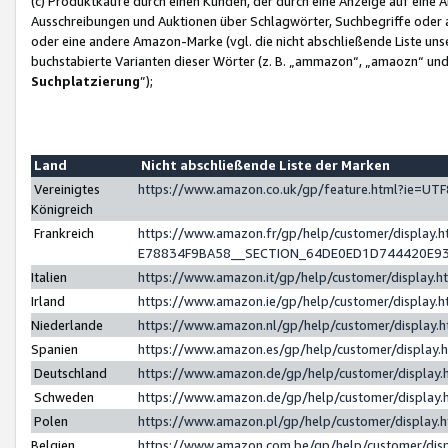
(c) Produktkäufe durch einen Kunden, der durch eine Anzeige auf eine 
Ausschreibungen und Auktionen über Schlagwörter, Suchbegriffe oder 
oder eine andere Amazon-Marke (vgl. die nicht abschließende Liste un
buchstabierte Varianten dieser Wörter (z. B. „ammazon“, „amaozn“ und „
Suchplatzierung
”);
Land
Nicht abschließende Liste der Marken
Vereinigtes
https://www.amazon.co.uk/gp/feature.html?ie=U
Königreich
Frankreich
https://www.amazon.fr/gp/help/customer/displa
E78834F9BA58__SECTION_64DE0ED1D744420E9
Italien
https://www.amazon.it/gp/help/customer/display
Irland
https://www.amazon.ie/gp/help/customer/displa
Niederlande
https://www.amazon.nl/gp/help/customer/display
Spanien
https://www.amazon.es/gp/help/customer/display
Deutschland
https://www.amazon.de/gp/help/customer/displa
Schweden
https://www.amazon.de/gp/help/customer/displa
Polen
https://www.amazon.pl/gp/help/customer/display
Belgien
https://www.amazon.com.be/gp/help/customer/d