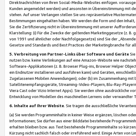
Direktnachrichten von Ihren Social-Media-Websites einfügen. vorausg
Kunden angemeldet werden) und ansonsten in Übereinstimmung mit der
stehen. Auf unser Verlangen stellen Sie uns repräsentative Mustermater
Bestimmungen eingehalten haben. Wir werden die Form und den Inhalt, di
Sie die Zertifizierung nicht in Übereinstimmung mit unserer Aufforderu
Klarstellung: (i) Für die Zwecke der geltenden Marketinggesetze (z. 
von 1991 und ähnlicher oder Nachfolgegesetze) sind Sie der „Absender“ j
Gesetze und Standards und Best Practices der Marketingbranche für 
5. Verbreitung von Partner-Links über Software und Geräte
Sie
nutzen bzw. keine Verlinkungen auf eine Amazon-Website wie nachsteh
Software-Applikationen (z. B. Browser Plug-ins, Browser Helper Objec
ein Endnutzer installieren und ausführen kann) und Geräten, einschlie
Zugelassenen Mobilen Anwendungen); oder (b) im Zusammenhang mit bzw.
Satellitenempfangsgeräte, Streaming-Video-Playern, Blu-Ray-Playern 
Viera Cast oder Vizio Internet Apps). Sie werden ohne ausdrückliche v
Entwicklung von Modellen des maschinellen Lernens oder verwandter 
6. Inhalte auf Ihrer Website
. Sie tragen die ausschließliche Verantwo
(a) Sie werden Programminhalte in keiner Weise ergänzen, löschen oder
Informationen; Sie dürfen aus einer Bilddatei bestehende Programminhal
erhalten bleiben bzw. aus Text bestehende Programminhalte so kürzen, 
Kürzung nicht sachlich falsch oder irreführend wird. Einige Arten von L