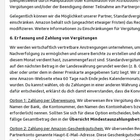
(beispielsweise durch Manipulation oder Kombination von Attributions-
Vergütungen und/oder der Beendigung deiner Teilnahme am Partnerp
Gelegentlich können wir die Möglichkeit unserer Partner, Standardv
einschränken. Amazon behält sich (ungeachtet etwaiger Fristen) das Re
modifizieren. Weitere Informationen zu Einschränkungen für Vergütung
6. Erfassung und Zahlung von Vergütungen
Wir werden wirtschaftlich vertretbare Anstrengungen unternehmen, um 
Nachverfolgung zu ermöglichen und unsere Berichte zu erstellen und di
diesem Monat verdient hast, zusammengefasst sind. Standardvergütung
auf den nächsten Betrag in der Landeswährung gerundet werden (z. B. C
über oder unter dem in deiner Preiskarte angegebenen Satz liegt. Wir
eine Amazon-Webseite etwa 60 Tage nach Ende jedes Kalendermonats, i
wurden. Du kannst wählen, ob du Zahlungen in einer anderen Währung
dafür entscheidest, erklärst du dich damit einverstanden, dass die K
Option 1: Zahlung per Überweisung.
Wir überweisen Ihre Vergütung dir
Namen der Bank, die Kontonummer, den Namen des Kontoinhabers bzw. a
erforderlich) nennen. Sollten Sie sich für diese Option entscheiden, be
fällige Gesamtbetrag den in der
Übersicht Mindestauszahlungsbet
Option 2: Zahlung per Amazon-Geschenkgutschein.
Wir übersenden Ihne
Partnerkonto genannte Haupt-E-Mail-Adresse. Diese Geschenkgutschei