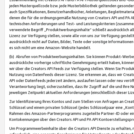
jeden Musterquellcode bzw. jede Musterbibliothek geltenden gesonder
auch Spezifikationen, Benutzerhandbücher, Anleitungen, Begleitmaterial
denen die für die ordnungsgemäße Nutzung von Creators API und PA A
technischen Anforderungen und Test- und Leistungskriterien (zusammen
verwendete Begriff „Produktwerbungsinhalte“ schließt ausdrücklich al
Lizenz zur Verfügung stellen, sowie alle von uns zur Verfügung gestel
ausdrücklich nicht auf Daten, Bilder, Texte oder sonstige Informatione
es sich nicht um eine Amazon-Website handelt.
(b) Abrufen von Produktwerbungsinhalten. Sie können Produkt-Werbein
ausdrückliche vorherige schriftliche Genehmigung erteilt haben, könn
wir über die Creators API Feeds zur Verfügung stellen. Wenn Sie Produk
Nutzung von Datenfeeds dieser Lizenz. Sie erkennen an, dass wir Creat
API oder Datenfeeds jederzeit ändern, auslaufen lassen oder neu veröffe
Verantwortung liegt, sicherzustellen, dass Ihr Zugriff auf die und Ihr
jeweiligen Zeitpunkt aktuellen Anforderungen (einschließlich dieser Liz
Zur Identifizierung Ihres Kontos und zum Stellen von Anfragen an Crea
Schlüssel und einem privaten Schlüssel (jedes Schlüsselpaar eine „Kon
Rahmen des Amazon-Partnerprogramms zugeteilte Partner-ID oder ein
Kontokennungen über den Creators API und PA API Kontoerstellungspro
Um Programmwerbeinhalte über die Creators API Dienste zu erhalten, m