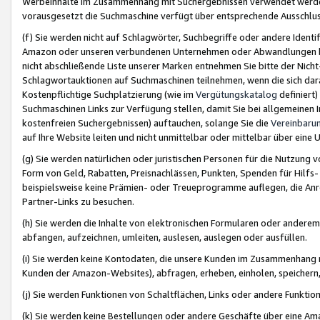
Werbeinhalte im Zusammenhang mit Suchergebnissen verwendet werden,
vorausgesetzt die Suchmaschine verfügt über entsprechende Ausschlu
(f) Sie werden nicht auf Schlagwörter, Suchbegriffe oder andere Ident
Amazon oder unseren verbundenen Unternehmen oder Abwandlungen bzw
nicht abschließende Liste unserer Marken entnehmen Sie bitte der Nich
Schlagwortauktionen auf Suchmaschinen teilnehmen, wenn die sich da
Kostenpflichtige Suchplatzierung (wie im
Vergütungskatalog
definiert
Suchmaschinen Links zur Verfügung stellen, damit Sie bei allgemeinen I
kostenfreien Suchergebnissen) auftauchen, solange Sie die
Vereinbaru
auf Ihre Website leiten und nicht unmittelbar oder mittelbar über eine
(g) Sie werden natürlichen oder juristischen Personen für die Nutzung 
Form von Geld, Rabatten, Preisnachlässen, Punkten, Spenden für Hilfs
beispielsweise keine Prämien- oder Treueprogramme auflegen, die Anrei
Partner-Links zu besuchen.
(h) Sie werden die Inhalte von elektronischen Formularen oder anderem M
abfangen, aufzeichnen, umleiten, auslesen, auslegen oder ausfüllen.
(i) Sie werden keine Kontodaten, die unsere Kunden im Zusammenhang 
Kunden der Amazon-Websites), abfragen, erheben, einholen, speichern,
(j) Sie werden Funktionen von Schaltflächen, Links oder andere Funkti
(k) Sie werden keine Bestellungen oder andere Geschäfte über eine Ama