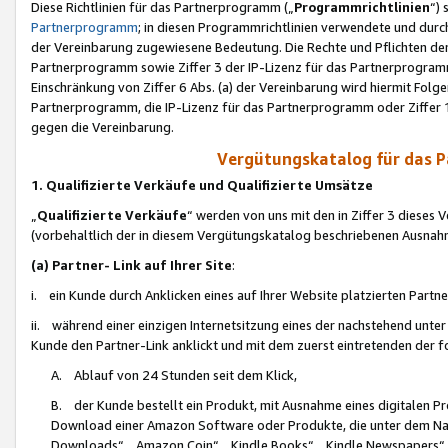
Diese Richtlinien für das Partnerprogramm („
Programmrichtlinien
“)
Partnerprogramm
; in diesen Programmrichtlinien verwendete und durch
der Vereinbarung zugewiesene Bedeutung. Die Rechte und Pflichten de
Partnerprogramm sowie Ziffer 3 der IP-Lizenz für das Partnerprogram
Einschränkung von Ziffer 6 Abs. (a) der Vereinbarung wird hiermit Fol
Partnerprogramm, die IP-Lizenz für das Partnerprogramm oder Ziffer 1
gegen die Vereinbarung.
Vergütungskatalog für das 
1. Qualifizierte Verkäufe und Qualifizierte Umsätze
„
Qualifizierte Verkäufe
“ werden von uns mit den in Ziffer 3 diese
(vorbehaltlich der in diesem Vergütungskatalog beschriebenen Ausnah
(a) Partner- Link auf Ihrer Site
:
i. ein Kunde durch Anklicken eines auf Ihrer Website platzierten Part
ii. während einer einzigen Internetsitzung eines der nachstehend unter (i)
Kunde den Partner-Link anklickt und mit dem zuerst eintretenden der f
A. Ablauf von 24 Stunden seit dem Klick,
B. der Kunde bestellt ein Produkt, mit Ausnahme eines digitalen P
Download einer Amazon Software oder Produkte, die unter dem N
Downloads“, „Amazon Coin“, „Kindle Books“, „Kindle Newspapers“, „