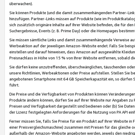
überwachen).
Sie können Produkte (und die damit zusammenhängenden Partner-Links)
hinzufügen. Partner-Links müssen auf Produkte (wie im Produktkatalog de
sich zusätzlich originäre Inhalte auf Ihrer Website befinden, die für 
Suchergebnisse, Events (z. B. Prime Day) oder die Homepages bestimmte
Sie müssen sämtliche Links und damit zusammenhängende Verweise auf z
Werbeaktion auf der jeweiligen Amazon-Website endet. Falls Sie beisp
einstellen und darauf hinweisen, dass Amazon auf ausgewählte Kleidun
Preisnachlass in Höhe von 15 % von Ihrer Website entfernen, sobald di
Sie dürfen keine unzutreffenden, überschwänglichen, täuschenden od
unsere Richtlinien, Werbeaktionen oder Preise aufstellen. Stellen Sie 
angebotenen Smartphone mit 64 GB Speicherkapazität ein, so dürfen S
führt.
Die Preise und die Verfügbarkeit von Produkten können Veränderungen 
Produkte ändern können, dürfen Sie auf Ihrer Website nur Angaben zu P
Preisen und Verfügbarkeit dargestellt sind bedienen oder (b) Sie Daten
der Lizenz festgelegten Anforderungen für die Nutzung von PA API einh
Ferner müssen Sie, falls Sie Preise für ein Produkt auf Ihrer Website in 
einer Preisvergleichsmaschine) zusammen mit Preisen für das gleiche o
außerhalb der Amazon-Website angeboten werden, jeweils den niedrigst