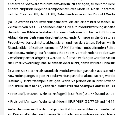
enthaltene Software zurückzuentwickeln, zu zerlegen, zu dekompilier
andere zugrunde liegende Komponenten (wie Modelle, Modellparameter
mit der Creators API, der PA API, Datenfeeds oder in den Produkt Werb
(h) Sie werden Produktwerbungsinhalte, die aus einem Bild bestehen, ni
Zeitraum von bis zu 24 Stunden einen Link auf Produktwerbungsinhalte
die nicht aus Bildern bestehen, für einen Zeitraum von bis zu 24 Stund
Ablauf dieses Zeitraums durch entsprechende Anfrage an die Creators 
Produktwerbungsinhalte aktualisieren und neu darstellen. Sofern wir Ih
Standardidentifikationsnummern (ASINs) für einen unbestimmten Zeitra
Kundenanwendung, dürfen unbeschadet des Vorstehenden Produktwerbu
Zwischenspeicher abgelegt werden. Auf unser Verlangen werden Sie un
die Produktwerbungsinhalte enthält oder nutzt, damit wir Ihre Einhalt
(i) Wenn Sie seltener als stündlich Produktwerbungsinhalte aus Datenfe
Anwendung angezeigten Produktwerbungsinhalte aktualisieren, werden 
Datums-/Uhrzeitstempel einfügen. Wenn Sie jedoch die in Ihrer Anwe
und aktualisiert haben, kann der Datumsteil des Stempels entfallen. Dies
• Preis auf [Amazon-Website einfügen]: [EUR/GBP] 32,77 (Stand 07.01.
• Preis auf [Amazon-Website einfügen]: [EUR/GBP] 32,77 (Stand 14:11 
Außerdem müssen Sie den folgenden Haftungsausschluss entweder neb
ein Pop-up-Fenster, ein Pop-up-Skript oder ein sonstiges vergleichba