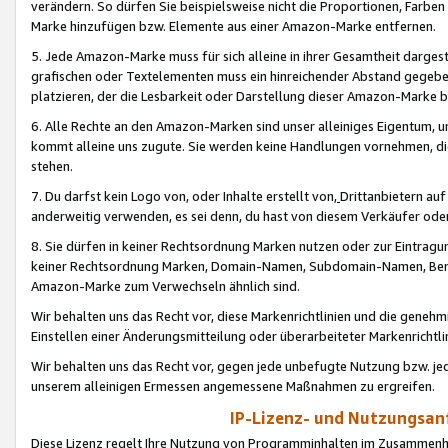
verändern. So dürfen Sie beispielsweise nicht die Proportionen, Farb
Marke hinzufügen bzw. Elemente aus einer Amazon-Marke entfernen.
5. Jede Amazon-Marke muss für sich alleine in ihrer Gesamtheit darge
grafischen oder Textelementen muss ein hinreichender Abstand gegebe
platzieren, der die Lesbarkeit oder Darstellung dieser Amazon-Marke b
6. Alle Rechte an den Amazon-Marken sind unser alleiniges Eigentum, 
kommt alleine uns zugute. Sie werden keine Handlungen vornehmen, 
stehen.
7. Du darfst kein Logo von, oder Inhalte erstellt von,
Drittanbietern au
anderweitig verwenden, es sei denn, du hast von diesem Verkäufer oder
8. Sie dürfen in keiner Rechtsordnung Marken nutzen oder zur Eintragu
keiner Rechtsordnung Marken, Domain-Namen, Subdomain-Namen, Benu
Amazon-Marke zum Verwechseln ähnlich sind.
Wir behalten uns das Recht vor, diese Markenrichtlinien und die gene
Einstellen einer Änderungsmitteilung oder überarbeiteter Markenricht
Wir behalten uns das Recht vor, gegen jede unbefugte Nutzung bzw. jede 
unserem alleinigen Ermessen angemessene Maßnahmen zu ergreifen.
IP-Lizenz- und Nutzungsan
Diese Lizenz regelt Ihre Nutzung von Programminhalten im Zusammen