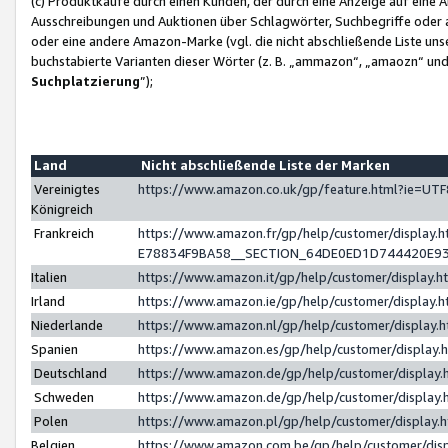
(c) Produktkäufe durch einen Kunden, der durch eine Anzeige auf eine 
Ausschreibungen und Auktionen über Schlagwörter, Suchbegriffe oder 
oder eine andere Amazon-Marke (vgl. die nicht abschließende Liste un
buchstabierte Varianten dieser Wörter (z. B. „ammazon“, „amaozn“ und „
Suchplatzierung
”);
Land
Nicht abschließende Liste der Marken
Vereinigtes
https://www.amazon.co.uk/gp/feature.html?ie=U
Königreich
Frankreich
https://www.amazon.fr/gp/help/customer/displa
E78834F9BA58__SECTION_64DE0ED1D744420E9
Italien
https://www.amazon.it/gp/help/customer/display
Irland
https://www.amazon.ie/gp/help/customer/displa
Niederlande
https://www.amazon.nl/gp/help/customer/display
Spanien
https://www.amazon.es/gp/help/customer/display
Deutschland
https://www.amazon.de/gp/help/customer/displa
Schweden
https://www.amazon.de/gp/help/customer/displa
Polen
https://www.amazon.pl/gp/help/customer/display
Belgien
https://www.amazon.com.be/gp/help/customer/d