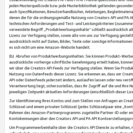
jeden Musterquellcode bzw. jede Musterbibliothek geltenden gesonder
auch Spezifikationen, Benutzerhandbücher, Anleitungen, Begleitmaterial
denen die für die ordnungsgemäße Nutzung von Creators API und PA A
technischen Anforderungen und Test- und Leistungskriterien (zusammen
verwendete Begriff „Produktwerbungsinhalte“ schließt ausdrücklich al
Lizenz zur Verfügung stellen, sowie alle von uns zur Verfügung gestel
ausdrücklich nicht auf Daten, Bilder, Texte oder sonstige Informatione
es sich nicht um eine Amazon-Website handelt.
(b) Abrufen von Produktwerbungsinhalten. Sie können Produkt-Werbein
ausdrückliche vorherige schriftliche Genehmigung erteilt haben, könn
wir über die Creators API Feeds zur Verfügung stellen. Wenn Sie Produk
Nutzung von Datenfeeds dieser Lizenz. Sie erkennen an, dass wir Creat
API oder Datenfeeds jederzeit ändern, auslaufen lassen oder neu veröffe
Verantwortung liegt, sicherzustellen, dass Ihr Zugriff auf die und Ihr
jeweiligen Zeitpunkt aktuellen Anforderungen (einschließlich dieser Liz
Zur Identifizierung Ihres Kontos und zum Stellen von Anfragen an Crea
Schlüssel und einem privaten Schlüssel (jedes Schlüsselpaar eine „Kon
Rahmen des Amazon-Partnerprogramms zugeteilte Partner-ID oder ein
Kontokennungen über den Creators API und PA API Kontoerstellungspro
Um Programmwerbeinhalte über die Creators API Dienste zu erhalten, m