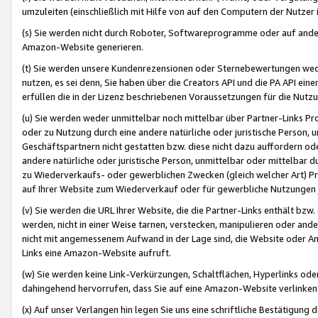
umzuleiten (einschließlich mit Hilfe von auf den Computern der Nutzer i
(s) Sie werden nicht durch Roboter, Softwareprogramme oder auf andere
Amazon-Website generieren.
(t) Sie werden unsere Kundenrezensionen oder Sternebewertungen wed
nutzen, es sei denn, Sie haben über die Creators API und die PA API e
erfüllen die in der Lizenz beschriebenen Voraussetzungen für die Nutzu
(u) Sie werden weder unmittelbar noch mittelbar über Partner-Links P
oder zu Nutzung durch eine andere natürliche oder juristische Person,
Geschäftspartnern nicht gestatten bzw. diese nicht dazu auffordern od
andere natürliche oder juristische Person, unmittelbar oder mittelbar
zu Wiederverkaufs- oder gewerblichen Zwecken (gleich welcher Art) 
auf Ihrer Website zum Wiederverkauf oder für gewerbliche Nutzungen 
(v) Sie werden die URL Ihrer Website, die die Partner-Links enthält b
werden, nicht in einer Weise tarnen, verstecken, manipulieren oder and
nicht mit angemessenem Aufwand in der Lage sind, die Website oder A
Links eine Amazon-Website aufruft.
(w) Sie werden keine Link-Verkürzungen, Schaltflächen, Hyperlinks ode
dahingehend hervorrufen, dass Sie auf eine Amazon-Website verlinken
(x) Auf unser Verlangen hin legen Sie uns eine schriftliche Bestätigung