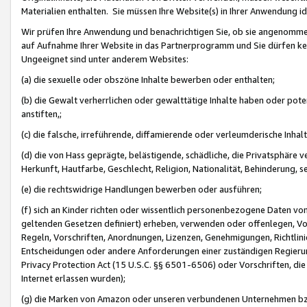
Materialien enthalten. Sie müssen Ihre Website(s) in Ihrer Anwendung ide
Wir prüfen Ihre Anwendung und benachrichtigen Sie, ob sie angenommen
auf Aufnahme Ihrer Website in das Partnerprogramm und Sie dürfen kei
Ungeeignet sind unter anderem Websites:
(a) die sexuelle oder obszöne Inhalte bewerben oder enthalten;
(b) die Gewalt verherrlichen oder gewalttätige Inhalte haben oder pot
anstiften,;
(c) die falsche, irreführende, diffamierende oder verleumderische Inha
(d) die von Hass geprägte, belästigende, schädliche, die Privatsphäre v
Herkunft, Hautfarbe, Geschlecht, Religion, Nationalität, Behinderung, 
(e) die rechtswidrige Handlungen bewerben oder ausführen;
(f) sich an Kinder richten oder wissentlich personenbezogene Daten vo
geltenden Gesetzen definiert) erheben, verwenden oder offenlegen, Vo
Regeln, Vorschriften, Anordnungen, Lizenzen, Genehmigungen, Richtlini
Entscheidungen oder andere Anforderungen einer zuständigen Regierung
Privacy Protection Act (15 U.S.C. §§ 6501-6506) oder Vorschriften, di
Internet erlassen wurden);
(g) die Marken von Amazon oder unseren verbundenen Unternehmen b