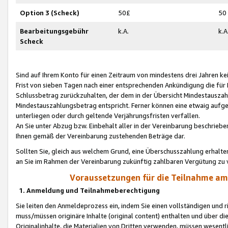
Option 3 (Scheck)
50£
50
Bearbeitungsgebühr
k.A.
k.A
Scheck
Sind auf Ihrem Konto für einen Zeitraum von mindestens drei Jahren kein
Frist von sieben Tagen nach einer entsprechenden Ankündigung die für
Schlussbetrag zurückzuhalten, der dem in der Übersicht Mindestausz
Mindestauszahlungsbetrag entspricht. Ferner können eine etwaig aufg
unterliegen oder durch geltende Verjährungsfristen verfallen.
An Sie unter Abzug bzw. Einbehalt aller in der Vereinbarung beschrieb
Ihnen gemäß der Vereinbarung zustehenden Beträge dar.
Sollten Sie, gleich aus welchem Grund, eine Überschusszahlung erhalte
an Sie im Rahmen der Vereinbarung zukünftig zahlbaren Vergütung zu 
Voraussetzungen für die Teilnahme a
1. Anmeldung und Teilnahmeberechtigung
Sie leiten den Anmeldeprozess ein, indem Sie einen vollständigen und 
muss/müssen originäre Inhalte (original content) enthalten und über d
Originalinhalte, die Materialien von Dritten verwenden, müssen wese