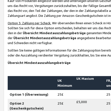
Kauf von Produkten eingelöst werden und unterliegen unseren Geschäf
uns das Recht vor, Vergütungen zurückzuhalten, bis der fällige Gesamt
das Recht vor, den Teil der Zahlungen, der den in der Zahlungstabelle 
Zahlungsart angibst. Die Zahlung per Amazon-Geschenkgutschein ist in
Option 3: Zahlung per Scheck.
Wir übersenden Ihnen einen Scheck in Höh
Sollten Sie sich für diese Option entscheiden, behalten wir uns das Rec
den in der
Übersicht Mindestauszahlungsbeträge
genannten Mindest
der
Übersicht Mindestauszahlungsbeträge
angegebene Bearbeitung
und Schweden nicht verfügbar.
Sollten Sie keine gültigen Informationen für die Zahlungsoption bereit
oder die Auszahlung verdienter Vergütung zurückhalten, bis Sie eine A
Übersicht Mindestauszahlungsbeträge
UK Maxium
UK
FR,
Minimum
un
Option 1 (Überweisung)
25£
25
£5,000
Option 2
25£
25
(Geschenkgutschein)