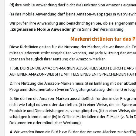
(d) Ihre Mobile Anwendung darf nicht die Funktion von Amazons eige
(e) Ihre Mobile Anwendung darf keine Amazon-Webpages in WebView 
Wir prüfen Ihre Anwendung und benachrichtigen Sie, ob sie angenomm
„
Zugelassene Mobile Anwendung
“ im Sinne der
Vereinbarung
.
Markenrichtlinien für das 
Diese Richtlinien gelten für die Nutzung der Marken, die wir Ihnen als 
müssen jederzeit strikt eingehalten werden, und jede Nutzung der Ama
Lizenzen bezüglich Ihrer Nutzung der Amazon-Marken.
1. SIE DÜRFEN DIE AMAZON-MARKEN AUSSCHLIESSLICH DURCH DARS
AUF EINER AMAZON-WEBSITE MITTELS EINES ENTSPRECHENDEN PART
2. Ihre Nutzung der Amazon-Marken muss (i) im Einklang mit der aktuells
Programmdokumentation (wie im
Vergütungskatalog
definiert) erfolg
3. Sie dürfen die Amazon-Marken ausschließlich für den in der Progr
nicht wie folgt nutzen oder darstellen: (i) in einer Weise, die ein Spo
Produkte und Dienstleistungen zu verunglimpfen, (iii) in einer Weise
schädigen könnte, oder (iv) in Offline-Materialien oder E-Mails (z. B.
Dokumenten oder mündlicher Werbung).
4. Wir werden Ihnen ein Bild bzw. Bilder der Amazon-Marken zur Verfüg