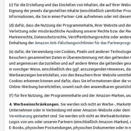
(c) für die Erstellung und das Einstellen von Inhalten, die auf Ihrer We
Eignung der jeweils dargestellten Inhalte (einschließlich sämtlicher 
Informationen, die Sie in einen Partner-Link aufnehmen oder mit diese
(d) dafür, dass die Nutzung der Programminhalte, Ihrer Website und des 
Verletzung oder missbräuchliche Ausübung unserer Rechte bzw. der Recht
Markenrechte, Datenschutzrechte, Veröffentlichungsrechte oder anderer
Einhaltung der
Amazon Anti-Fälschungsrichtlinien für das Partnerpro
(e) dafür, die Verwendung von Cookies, Pixeln und anderen Technologien
Besuchern gesammelten Daten in Übereinstimmung mit den geltenden Ge
und angemessen darzustellen und auf andere Weise die geltenden geset
in sonstiger Weise, einschließlich des ggf. anzuzeigenden Hinweises, d
Werbeanzeigen bereitstellen, von den Besuchern Ihrer Website unmitte
Cookies erkennen können und dafür, dass Sie Informationen über die v
Online-Werbung bereitstellen, soweit nach den anwendbaren gesetzlic
(f) für Ihre Nutzung, der Programminhalte und der Amazon-Marken, u
4. Werbeeinschränkungen.
Sie werden sich nicht an Werbe-, Market
Unternehmen oder in Verbindung mit einer Amazon-Website oder dem Pa
Vereinbarung
gestattet sind. Sie werden sich nicht an Werbeaktivitäten
Logos von uns oder unseren Partnern (einschließlich Amazon-Marken), 
E-Books, physischen Postsendungen, physischen Dokumenten oder in 