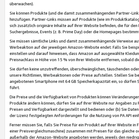
überwachen).
Sie können Produkte (und die damit zusammenhängenden Partner-Links)
hinzufügen. Partner-Links müssen auf Produkte (wie im Produktkatalog de
sich zusätzlich originäre Inhalte auf Ihrer Website befinden, die für 
Suchergebnisse, Events (z. B. Prime Day) oder die Homepages bestimmte
Sie müssen sämtliche Links und damit zusammenhängende Verweise auf z
Werbeaktion auf der jeweiligen Amazon-Website endet. Falls Sie beisp
einstellen und darauf hinweisen, dass Amazon auf ausgewählte Kleidun
Preisnachlass in Höhe von 15 % von Ihrer Website entfernen, sobald di
Sie dürfen keine unzutreffenden, überschwänglichen, täuschenden od
unsere Richtlinien, Werbeaktionen oder Preise aufstellen. Stellen Sie 
angebotenen Smartphone mit 64 GB Speicherkapazität ein, so dürfen S
führt.
Die Preise und die Verfügbarkeit von Produkten können Veränderungen 
Produkte ändern können, dürfen Sie auf Ihrer Website nur Angaben zu P
Preisen und Verfügbarkeit dargestellt sind bedienen oder (b) Sie Daten
der Lizenz festgelegten Anforderungen für die Nutzung von PA API einh
Ferner müssen Sie, falls Sie Preise für ein Produkt auf Ihrer Website in 
einer Preisvergleichsmaschine) zusammen mit Preisen für das gleiche o
außerhalb der Amazon-Website angeboten werden, jeweils den niedrigst