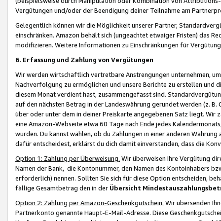
(beispielsweise durch Manipulation oder Kombination von Attributions-
Vergütungen und/oder der Beendigung deiner Teilnahme am Partnerp
Gelegentlich können wir die Möglichkeit unserer Partner, Standardv
einschränken. Amazon behält sich (ungeachtet etwaiger Fristen) das Re
modifizieren. Weitere Informationen zu Einschränkungen für Vergütung
6. Erfassung und Zahlung von Vergütungen
Wir werden wirtschaftlich vertretbare Anstrengungen unternehmen, um 
Nachverfolgung zu ermöglichen und unsere Berichte zu erstellen und di
diesem Monat verdient hast, zusammengefasst sind. Standardvergütung
auf den nächsten Betrag in der Landeswährung gerundet werden (z. B. C
über oder unter dem in deiner Preiskarte angegebenen Satz liegt. Wir
eine Amazon-Webseite etwa 60 Tage nach Ende jedes Kalendermonats, i
wurden. Du kannst wählen, ob du Zahlungen in einer anderen Währung
dafür entscheidest, erklärst du dich damit einverstanden, dass die K
Option 1: Zahlung per Überweisung.
Wir überweisen Ihre Vergütung dir
Namen der Bank, die Kontonummer, den Namen des Kontoinhabers bzw. a
erforderlich) nennen. Sollten Sie sich für diese Option entscheiden, be
fällige Gesamtbetrag den in der
Übersicht Mindestauszahlungsbet
Option 2: Zahlung per Amazon-Geschenkgutschein.
Wir übersenden Ihne
Partnerkonto genannte Haupt-E-Mail-Adresse. Diese Geschenkgutschei