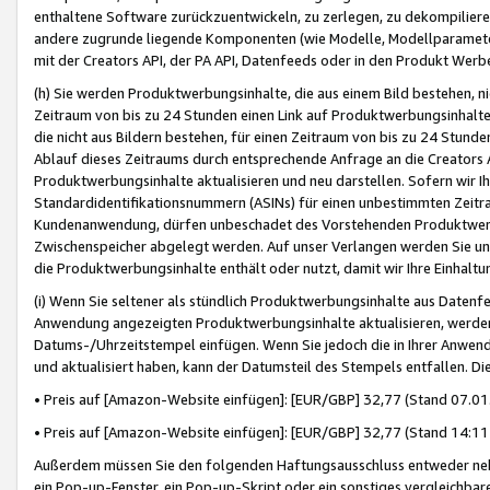
enthaltene Software zurückzuentwickeln, zu zerlegen, zu dekompilier
andere zugrunde liegende Komponenten (wie Modelle, Modellparameter
mit der Creators API, der PA API, Datenfeeds oder in den Produkt Werb
(h) Sie werden Produktwerbungsinhalte, die aus einem Bild bestehen, ni
Zeitraum von bis zu 24 Stunden einen Link auf Produktwerbungsinhalte
die nicht aus Bildern bestehen, für einen Zeitraum von bis zu 24 Stund
Ablauf dieses Zeitraums durch entsprechende Anfrage an die Creators 
Produktwerbungsinhalte aktualisieren und neu darstellen. Sofern wir Ih
Standardidentifikationsnummern (ASINs) für einen unbestimmten Zeitra
Kundenanwendung, dürfen unbeschadet des Vorstehenden Produktwerbu
Zwischenspeicher abgelegt werden. Auf unser Verlangen werden Sie un
die Produktwerbungsinhalte enthält oder nutzt, damit wir Ihre Einhalt
(i) Wenn Sie seltener als stündlich Produktwerbungsinhalte aus Datenfe
Anwendung angezeigten Produktwerbungsinhalte aktualisieren, werden 
Datums-/Uhrzeitstempel einfügen. Wenn Sie jedoch die in Ihrer Anwe
und aktualisiert haben, kann der Datumsteil des Stempels entfallen. Dies
• Preis auf [Amazon-Website einfügen]: [EUR/GBP] 32,77 (Stand 07.01.
• Preis auf [Amazon-Website einfügen]: [EUR/GBP] 32,77 (Stand 14:11 
Außerdem müssen Sie den folgenden Haftungsausschluss entweder neb
ein Pop-up-Fenster, ein Pop-up-Skript oder ein sonstiges vergleichba