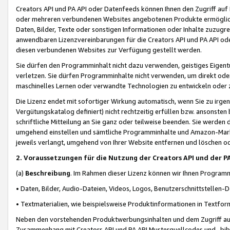
Creators API und PA API oder Datenfeeds können Ihnen den Zugriff auf D
oder mehreren verbundenen Websites angebotenen Produkte ermögliche
Daten, Bilder, Texte oder sonstigen Informationen oder Inhalte zuzugre
anwendbaren Lizenzvereinbarungen für die Creators API und PA API od
diesen verbundenen Websites zur Verfügung gestellt werden.
Sie dürfen den Programminhalt nicht dazu verwenden, geistiges Eigent
verletzen. Sie dürfen Programminhalte nicht verwenden, um direkt ode
maschinelles Lernen oder verwandte Technologien zu entwickeln oder zu
Die Lizenz endet mit sofortiger Wirkung automatisch, wenn Sie zu irg
Vergütungskatalog definiert) nicht rechtzeitig erfüllen bzw. ansonsten
schriftliche Mitteilung an Sie ganz oder teilweise beenden. Sie werden
umgehend einstellen und sämtliche Programminhalte und Amazon-Marke
jeweils verlangt, umgehend von Ihrer Website entfernen und löschen od
2. Voraussetzungen für die Nutzung der Creators API und der P
(a)
Beschreibung
. Im Rahmen dieser Lizenz können wir Ihnen Programmi
• Daten, Bilder, Audio-Dateien, Videos, Logos, Benutzerschnittstellen-
• Textmaterialien, wie beispielsweise Produktinformationen in Textfor
Neben den vorstehenden Produktwerbungsinhalten und dem Zugriff auf 
Zusammenhang mit Creators API und PA API Musterquellcodes und -bibli