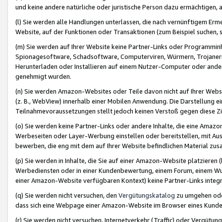
und keine andere natürliche oder juristische Person dazu ermächtigen, a
(l) Sie werden alle Handlungen unterlassen, die nach vernünftigem Erme
Website, auf der Funktionen oder Transaktionen (zum Beispiel suchen, s
(m) Sie werden auf Ihrer Website keine Partner-Links oder Programmin
Spionagesoftware, Schadsoftware, Computerviren, Würmern, Trojaner
Herunterladen oder Installieren auf einem Nutzer-Computer oder ande
genehmigt wurden.
(n) Sie werden Amazon-Websites oder Teile davon nicht auf Ihrer Websi
(z. B., WebView) innerhalb einer Mobilen Anwendung. Die Darstellung ein
Teilnahmevoraussetzungen stellt jedoch keinen Verstoß gegen diese Zif
(o) Sie werden keine Partner-Links oder andere Inhalte, die eine Am
Werbeseiten oder Layer-Werbung einstellen oder bereitstellen, mit Au
bewerben, die eng mit dem auf Ihrer Website befindlichen Material z
(p) Sie werden in Inhalte, die Sie auf einer Amazon-Website platzier
Werbediensten oder in einer Kundenbewertung, einem Forum, einem Wun
einer Amazon-Website verfügbaren Kontext) keine Partner-Links integr
(q) Sie werden nicht versuchen, den
Vergütungskatalog
zu umgehen oder
dass sich eine Webpage einer Amazon-Website im Browser eines Kunden 
(r) Sie werden nicht versuchen, Internetverkehr (Traffic) oder Vergü