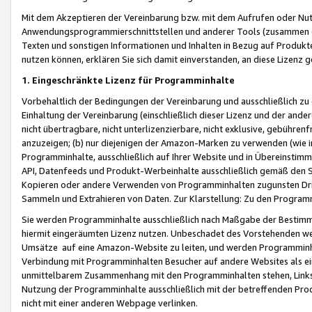
Mit dem Akzeptieren der Vereinbarung bzw. mit dem Aufrufen oder Nutz
Anwendungsprogrammierschnittstellen und anderer Tools (zusammen die
Texten und sonstigen Informationen und Inhalten in Bezug auf Produkte
nutzen können, erklären Sie sich damit einverstanden, an diese Lizenz 
1. Eingeschränkte Lizenz für Programminhalte
Vorbehaltlich der Bedingungen der Vereinbarung und ausschließlich z
Einhaltung der Vereinbarung (einschließlich dieser Lizenz und der ande
nicht übertragbare, nicht unterlizenzierbare, nicht exklusive, gebühren
anzuzeigen; (b) nur diejenigen der Amazon-Marken zu verwenden (wie in 
Programminhalte, ausschließlich auf Ihrer Website und in Übereinstimmu
API, Datenfeeds und Produkt-Werbeinhalte ausschließlich gemäß den Spe
Kopieren oder andere Verwenden von Programminhalten zugunsten Dri
Sammeln und Extrahieren von Daten. Zur Klarstellung: Zu den Program
Sie werden Programminhalte ausschließlich nach Maßgabe der Besti
hiermit eingeräumten Lizenz nutzen. Unbeschadet des Vorstehenden we
Umsätze auf eine Amazon-Website zu leiten, und werden Programminhal
Verbindung mit Programminhalten Besucher auf andere Websites als ein
unmittelbarem Zusammenhang mit den Programminhalten stehen, Links z
Nutzung der Programminhalte ausschließlich mit der betreffenden Pr
nicht mit einer anderen Webpage verlinken.