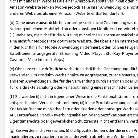
nicht mit anderen Websites als einer Amazon-Website verlinken oder i
Amazon-Website lenken (wobei jedoch Teile Ihrer Anwendung, die nich
anderen Websites als einer Amazon-Website enthalten dürfen).
(d) Ohne unsere ausdrückliche vorherige schriftliche Zustimmung werd
Nutzung mit einem Mobiltelefon oder sonstigen Mobilgerät entwickelt
(1) Websites, die nicht für die Nutzung mit solchen Geräten entwickelt
eine nicht für Mobilgeräte optimierte Website, die über einen Interne
in den
Richtlinie für Mobile Anwendungen
definiert, oder (3) Beistellge
Satellitenempfangsgeräte, Streaming-Video-Player, Blu-Ray-Player ode
Cast oder Vizio Internet-Apps).
(e) Ohne unsere ausdrückliche vorherige schriftliche Genehmigung dürfe
verwenden, um Produkt-Werbeinhalte zu aggregieren, zu analysieren, 
anderen Anwendungen, die für die Verwendung durch Personen oder Or
für die direkte Schulung oder Feinabstimmung eines maschinellen Lern
(f) Sie werden (i) nicht in irgendeiner Weise in die Funktionalität ode
entsprechenden Versuch unternehmen; (ii) keine Produktwerbungsinha
Kontaktaufnahme mit Verkäufern oder Kunden oder sonstiger Werbeaktiv
API, Datenfeeds, Produktwerbungsinhalten oder Spezifikationen erschei
Eigentumsrechte oder gewerblicher Schutzrechte, nicht entfernen, verd
(g) Sie werden nicht versuchen, (i) die Spezifikationen oder die in de
manipulieren, zu reparieren oder anderweitig abgeleitete Werke davon z