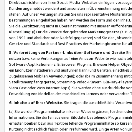
Direktnachrichten von Ihren Social-Media-Websites einfügen. vorausg
Kunden angemeldet werden) und ansonsten in Übereinstimmung mit der
stehen. Auf unser Verlangen stellen Sie uns repräsentative Mustermater
Bestimmungen eingehalten haben. Wir werden die Form und den Inhalt, di
Sie die Zertifizierung nicht in Übereinstimmung mit unserer Aufforderu
Klarstellung: (i) Für die Zwecke der geltenden Marketinggesetze (z. 
von 1991 und ähnlicher oder Nachfolgegesetze) sind Sie der „Absender“ j
Gesetze und Standards und Best Practices der Marketingbranche für 
5. Verbreitung von Partner-Links über Software und Geräte
Sie
nutzen bzw. keine Verlinkungen auf eine Amazon-Website wie nachsteh
Software-Applikationen (z. B. Browser Plug-ins, Browser Helper Objec
ein Endnutzer installieren und ausführen kann) und Geräten, einschlie
Zugelassenen Mobilen Anwendungen); oder (b) im Zusammenhang mit bzw.
Satellitenempfangsgeräte, Streaming-Video-Playern, Blu-Ray-Playern 
Viera Cast oder Vizio Internet Apps). Sie werden ohne ausdrückliche v
Entwicklung von Modellen des maschinellen Lernens oder verwandter 
6. Inhalte auf Ihrer Website
. Sie tragen die ausschließliche Verantwo
(a) Sie werden Programminhalte in keiner Weise ergänzen, löschen oder
Informationen; Sie dürfen aus einer Bilddatei bestehende Programminhal
erhalten bleiben bzw. aus Text bestehende Programminhalte so kürzen, 
Kürzung nicht sachlich falsch oder irreführend wird. Einige Arten von L