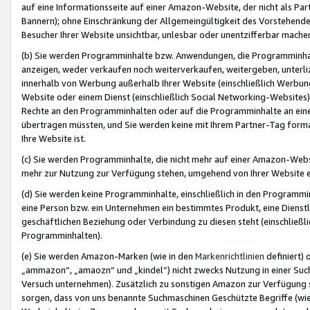
auf eine Informationsseite auf einer Amazon-Website, der nicht als Part
Bannern); ohne Einschränkung der Allgemeingültigkeit des Vorstehende
Besucher Ihrer Website unsichtbar, unlesbar oder unentzifferbar mache
(b) Sie werden Programminhalte bzw. Anwendungen, die Programminhalt
anzeigen, weder verkaufen noch weiterverkaufen, weitergeben, unterli
innerhalb von Werbung außerhalb Ihrer Website (einschließlich Werbun
Website oder einem Dienst (einschließlich Social Networking-Website
Rechte an den Programminhalten oder auf die Programminhalte an eine a
übertragen müssten, und Sie werden keine mit Ihrem Partner-Tag formati
Ihre Website ist.
(c) Sie werden Programminhalte, die nicht mehr auf einer Amazon-Websit
mehr zur Nutzung zur Verfügung stehen, umgehend von Ihrer Website e
(d) Sie werden keine Programminhalte, einschließlich in den Programmin
eine Person bzw. ein Unternehmen ein bestimmtes Produkt, eine Dienstle
geschäftlichen Beziehung oder Verbindung zu diesen steht (einschließli
Programminhalten).
(e) Sie werden Amazon-Marken (wie in den
Markenrichtlinien
definiert) 
„ammazon“, „amaozn“ und „kindel“) nicht zwecks Nutzung in einer Suc
Versuch unternehmen). Zusätzlich zu sonstigen Amazon zur Verfügung 
sorgen, dass von uns benannte Suchmaschinen Geschützte Begriffe (wie 