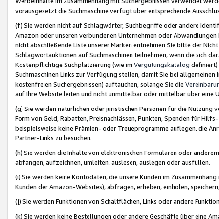
Werbeinhalte im Zusammenhang mit Suchergebnissen verwendet werden,
vorausgesetzt die Suchmaschine verfügt über entsprechende Ausschlu
(f) Sie werden nicht auf Schlagwörter, Suchbegriffe oder andere Ident
Amazon oder unseren verbundenen Unternehmen oder Abwandlungen bzw
nicht abschließende Liste unserer Marken entnehmen Sie bitte der Nich
Schlagwortauktionen auf Suchmaschinen teilnehmen, wenn die sich da
Kostenpflichtige Suchplatzierung (wie im
Vergütungskatalog
definiert
Suchmaschinen Links zur Verfügung stellen, damit Sie bei allgemeinen I
kostenfreien Suchergebnissen) auftauchen, solange Sie die
Vereinbaru
auf Ihre Website leiten und nicht unmittelbar oder mittelbar über eine
(g) Sie werden natürlichen oder juristischen Personen für die Nutzung 
Form von Geld, Rabatten, Preisnachlässen, Punkten, Spenden für Hilfs
beispielsweise keine Prämien- oder Treueprogramme auflegen, die Anrei
Partner-Links zu besuchen.
(h) Sie werden die Inhalte von elektronischen Formularen oder anderem M
abfangen, aufzeichnen, umleiten, auslesen, auslegen oder ausfüllen.
(i) Sie werden keine Kontodaten, die unsere Kunden im Zusammenhang 
Kunden der Amazon-Websites), abfragen, erheben, einholen, speichern,
(j) Sie werden Funktionen von Schaltflächen, Links oder andere Funkti
(k) Sie werden keine Bestellungen oder andere Geschäfte über eine Ama