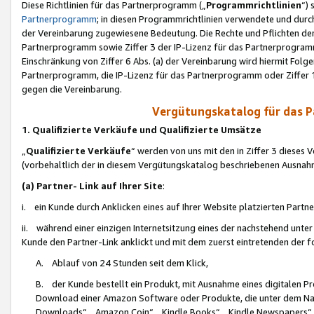
Diese Richtlinien für das Partnerprogramm („
Programmrichtlinien
“)
Partnerprogramm
; in diesen Programmrichtlinien verwendete und durch
der Vereinbarung zugewiesene Bedeutung. Die Rechte und Pflichten de
Partnerprogramm sowie Ziffer 3 der IP-Lizenz für das Partnerprogram
Einschränkung von Ziffer 6 Abs. (a) der Vereinbarung wird hiermit Fol
Partnerprogramm, die IP-Lizenz für das Partnerprogramm oder Ziffer 1
gegen die Vereinbarung.
Vergütungskatalog für das 
1. Qualifizierte Verkäufe und Qualifizierte Umsätze
„
Qualifizierte Verkäufe
“ werden von uns mit den in Ziffer 3 diese
(vorbehaltlich der in diesem Vergütungskatalog beschriebenen Ausnah
(a) Partner- Link auf Ihrer Site
:
i. ein Kunde durch Anklicken eines auf Ihrer Website platzierten Part
ii. während einer einzigen Internetsitzung eines der nachstehend unter (i)
Kunde den Partner-Link anklickt und mit dem zuerst eintretenden der f
A. Ablauf von 24 Stunden seit dem Klick,
B. der Kunde bestellt ein Produkt, mit Ausnahme eines digitalen P
Download einer Amazon Software oder Produkte, die unter dem N
Downloads“, „Amazon Coin“, „Kindle Books“, „Kindle Newspapers“, „