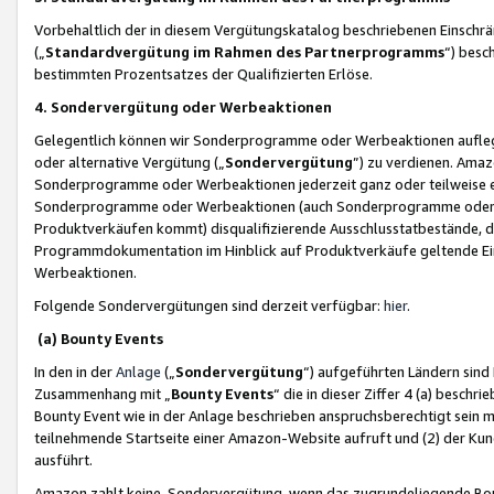
Vorbehaltlich der in diesem Vergütungskatalog beschriebenen Einschr
(„
Standardvergütung im Rahmen des Partnerprogramms
“) besc
bestimmten Prozentsatzes der Qualifizierten Erlöse.
4. Sondervergütung oder Werbeaktionen
Gelegentlich können wir Sonderprogramme oder Werbeaktionen auflegen,
oder alternative Vergütung („
Sondervergütung
”) zu verdienen. Amazo
Sonderprogramme oder Werbeaktionen jederzeit ganz oder teilweise einz
Sonderprogramme oder Werbeaktionen (auch Sonderprogramme oder We
Produktverkäufen kommt) disqualifizierende Ausschlusstatbestände, di
Programmdokumentation im Hinblick auf Produktverkäufe geltende E
Werbeaktionen.
Folgende Sondervergütungen sind derzeit verfügbar:
hier
.
(a) Bounty Events
In den in der
Anlage
(„
Sondervergütung
“) aufgeführten Ländern sind
Zusammenhang mit „
Bounty Events
“ die in dieser Ziffer 4 (a) besch
Bounty Event wie in der Anlage beschrieben anspruchsberechtigt sein mu
teilnehmende Startseite einer Amazon-Website aufruft und (2) der Kun
ausführt.
Amazon zahlt keine Sondervergütung, wenn das zugrundeliegende Boun