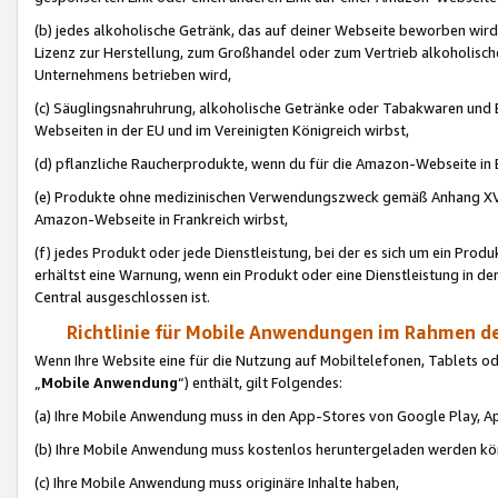
(b) jedes alkoholische Getränk, das auf deiner Webseite beworben wird
Lizenz zur Herstellung, zum Großhandel oder zum Vertrieb alkoholisch
Unternehmens betrieben wird,
(c) Säuglingsnahruhrung, alkoholische Getränke oder Tabakwaren und E
Webseiten in der EU und im Vereinigten Königreich wirbst,
(d) pflanzliche Raucherprodukte, wenn du für die Amazon-Webseite in B
(e) Produkte ohne medizinischen Verwendungszweck gemäß Anhang XVI 
Amazon-Webseite in Frankreich wirbst,
(f) jedes Produkt oder jede Dienstleistung, bei der es sich um ein Prod
erhältst eine Warnung, wenn ein Produkt oder eine Dienstleistung in de
Central ausgeschlossen ist.
Richtlinie für Mobile Anwendungen im Rahmen de
Wenn Ihre Website eine für die Nutzung auf Mobiltelefonen, Tablets 
„
Mobile Anwendung
“) enthält, gilt Folgendes:
(a) Ihre Mobile Anwendung muss in den App-Stores von Google Play, A
(b) Ihre Mobile Anwendung muss kostenlos heruntergeladen werden könn
(c) Ihre Mobile Anwendung muss originäre Inhalte haben,