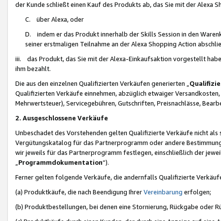
der Kunde schließt einen Kauf des Produkts ab, das Sie mit der Alexa 
C. über Alexa, oder
D. indem er das Produkt innerhalb der Skills Session in den Waren
seiner erstmaligen Teilnahme an der Alexa Shopping Action abschlie
iii. das Produkt, das Sie mit der Alexa-Einkaufsaktion vorgestellt ha
ihm bezahlt.
Die aus den einzelnen Qualifizierten Verkäufen generierten „
Qualifizi
Qualifizierten Verkäufe einnehmen, abzüglich etwaiger Versandkosten
Mehrwertsteuer), Servicegebühren, Gutschriften, Preisnachlässe, Bear
2. Ausgeschlossene Verkäufe
Unbeschadet des Vorstehenden gelten Qualifizierte Verkäufe nicht als
Vergütungskatalog für das Partnerprogramm oder andere Bestimmungen,
wir jeweils für das Partnerprogramm festlegen, einschließlich der jewe
„
Programmdokumentation
“).
Ferner gelten folgende Verkäufe, die andernfalls Qualifizierte Verkä
(a) Produktkäufe, die nach Beendigung Ihrer
Vereinbarung
erfolgen;
(b) Produktbestellungen, bei denen eine Stornierung, Rückgabe oder R