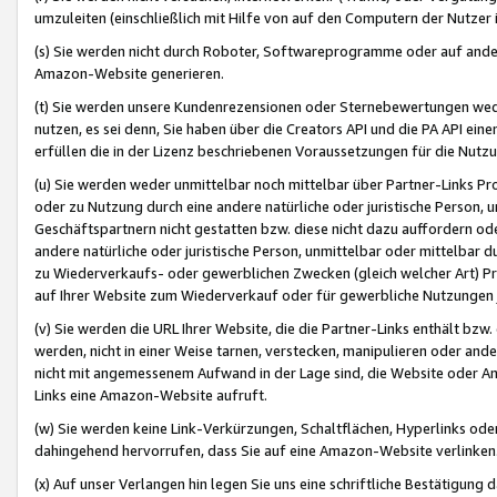
umzuleiten (einschließlich mit Hilfe von auf den Computern der Nutzer i
(s) Sie werden nicht durch Roboter, Softwareprogramme oder auf andere
Amazon-Website generieren.
(t) Sie werden unsere Kundenrezensionen oder Sternebewertungen wed
nutzen, es sei denn, Sie haben über die Creators API und die PA API e
erfüllen die in der Lizenz beschriebenen Voraussetzungen für die Nutzu
(u) Sie werden weder unmittelbar noch mittelbar über Partner-Links P
oder zu Nutzung durch eine andere natürliche oder juristische Person,
Geschäftspartnern nicht gestatten bzw. diese nicht dazu auffordern od
andere natürliche oder juristische Person, unmittelbar oder mittelbar
zu Wiederverkaufs- oder gewerblichen Zwecken (gleich welcher Art) 
auf Ihrer Website zum Wiederverkauf oder für gewerbliche Nutzungen 
(v) Sie werden die URL Ihrer Website, die die Partner-Links enthält b
werden, nicht in einer Weise tarnen, verstecken, manipulieren oder and
nicht mit angemessenem Aufwand in der Lage sind, die Website oder A
Links eine Amazon-Website aufruft.
(w) Sie werden keine Link-Verkürzungen, Schaltflächen, Hyperlinks ode
dahingehend hervorrufen, dass Sie auf eine Amazon-Website verlinken
(x) Auf unser Verlangen hin legen Sie uns eine schriftliche Bestätigung