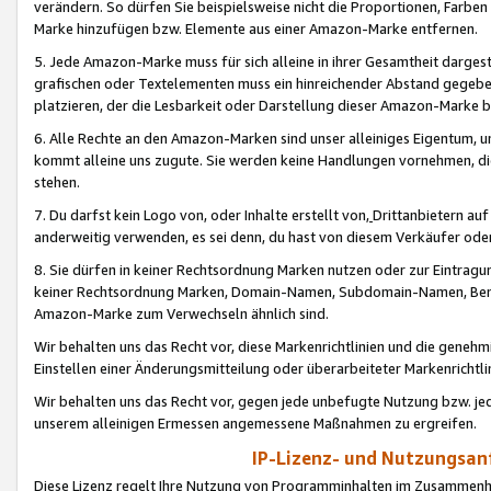
verändern. So dürfen Sie beispielsweise nicht die Proportionen, Farb
Marke hinzufügen bzw. Elemente aus einer Amazon-Marke entfernen.
5. Jede Amazon-Marke muss für sich alleine in ihrer Gesamtheit darge
grafischen oder Textelementen muss ein hinreichender Abstand gegebe
platzieren, der die Lesbarkeit oder Darstellung dieser Amazon-Marke b
6. Alle Rechte an den Amazon-Marken sind unser alleiniges Eigentum, 
kommt alleine uns zugute. Sie werden keine Handlungen vornehmen, 
stehen.
7. Du darfst kein Logo von, oder Inhalte erstellt von,
Drittanbietern au
anderweitig verwenden, es sei denn, du hast von diesem Verkäufer oder
8. Sie dürfen in keiner Rechtsordnung Marken nutzen oder zur Eintragu
keiner Rechtsordnung Marken, Domain-Namen, Subdomain-Namen, Benu
Amazon-Marke zum Verwechseln ähnlich sind.
Wir behalten uns das Recht vor, diese Markenrichtlinien und die gene
Einstellen einer Änderungsmitteilung oder überarbeiteter Markenricht
Wir behalten uns das Recht vor, gegen jede unbefugte Nutzung bzw. jede 
unserem alleinigen Ermessen angemessene Maßnahmen zu ergreifen.
IP-Lizenz- und Nutzungsan
Diese Lizenz regelt Ihre Nutzung von Programminhalten im Zusammen