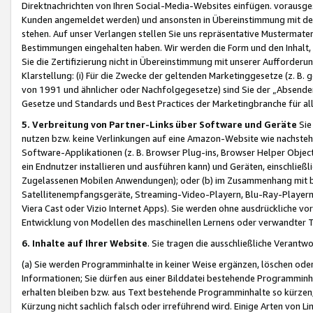
Direktnachrichten von Ihren Social-Media-Websites einfügen. vorausg
Kunden angemeldet werden) und ansonsten in Übereinstimmung mit der
stehen. Auf unser Verlangen stellen Sie uns repräsentative Mustermater
Bestimmungen eingehalten haben. Wir werden die Form und den Inhalt, di
Sie die Zertifizierung nicht in Übereinstimmung mit unserer Aufforderu
Klarstellung: (i) Für die Zwecke der geltenden Marketinggesetze (z. 
von 1991 und ähnlicher oder Nachfolgegesetze) sind Sie der „Absender“ j
Gesetze und Standards und Best Practices der Marketingbranche für 
5. Verbreitung von Partner-Links über Software und Geräte
Sie
nutzen bzw. keine Verlinkungen auf eine Amazon-Website wie nachsteh
Software-Applikationen (z. B. Browser Plug-ins, Browser Helper Objec
ein Endnutzer installieren und ausführen kann) und Geräten, einschlie
Zugelassenen Mobilen Anwendungen); oder (b) im Zusammenhang mit bzw.
Satellitenempfangsgeräte, Streaming-Video-Playern, Blu-Ray-Playern 
Viera Cast oder Vizio Internet Apps). Sie werden ohne ausdrückliche v
Entwicklung von Modellen des maschinellen Lernens oder verwandter 
6. Inhalte auf Ihrer Website
. Sie tragen die ausschließliche Verantwo
(a) Sie werden Programminhalte in keiner Weise ergänzen, löschen oder
Informationen; Sie dürfen aus einer Bilddatei bestehende Programminhal
erhalten bleiben bzw. aus Text bestehende Programminhalte so kürzen, 
Kürzung nicht sachlich falsch oder irreführend wird. Einige Arten von L