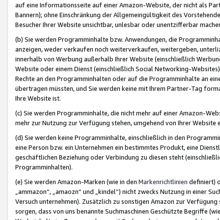
auf eine Informationsseite auf einer Amazon-Website, der nicht als Part
Bannern); ohne Einschränkung der Allgemeingültigkeit des Vorstehende
Besucher Ihrer Website unsichtbar, unlesbar oder unentzifferbar mache
(b) Sie werden Programminhalte bzw. Anwendungen, die Programminhalt
anzeigen, weder verkaufen noch weiterverkaufen, weitergeben, unterli
innerhalb von Werbung außerhalb Ihrer Website (einschließlich Werbun
Website oder einem Dienst (einschließlich Social Networking-Website
Rechte an den Programminhalten oder auf die Programminhalte an eine a
übertragen müssten, und Sie werden keine mit Ihrem Partner-Tag formati
Ihre Website ist.
(c) Sie werden Programminhalte, die nicht mehr auf einer Amazon-Websit
mehr zur Nutzung zur Verfügung stehen, umgehend von Ihrer Website e
(d) Sie werden keine Programminhalte, einschließlich in den Programmin
eine Person bzw. ein Unternehmen ein bestimmtes Produkt, eine Dienstle
geschäftlichen Beziehung oder Verbindung zu diesen steht (einschließli
Programminhalten).
(e) Sie werden Amazon-Marken (wie in den
Markenrichtlinien
definiert) 
„ammazon“, „amaozn“ und „kindel“) nicht zwecks Nutzung in einer Suc
Versuch unternehmen). Zusätzlich zu sonstigen Amazon zur Verfügung 
sorgen, dass von uns benannte Suchmaschinen Geschützte Begriffe (wie 