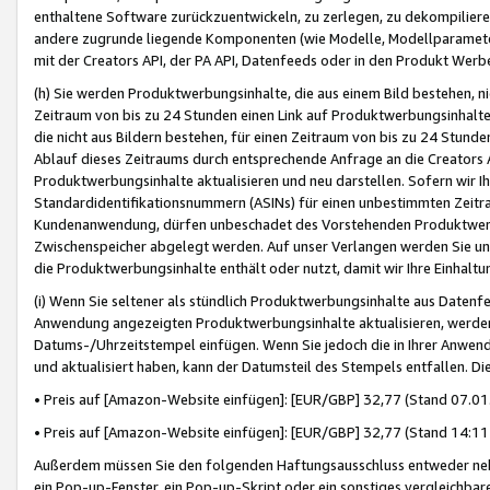
enthaltene Software zurückzuentwickeln, zu zerlegen, zu dekompilier
andere zugrunde liegende Komponenten (wie Modelle, Modellparameter
mit der Creators API, der PA API, Datenfeeds oder in den Produkt Werb
(h) Sie werden Produktwerbungsinhalte, die aus einem Bild bestehen, ni
Zeitraum von bis zu 24 Stunden einen Link auf Produktwerbungsinhalte
die nicht aus Bildern bestehen, für einen Zeitraum von bis zu 24 Stund
Ablauf dieses Zeitraums durch entsprechende Anfrage an die Creators 
Produktwerbungsinhalte aktualisieren und neu darstellen. Sofern wir Ih
Standardidentifikationsnummern (ASINs) für einen unbestimmten Zeitra
Kundenanwendung, dürfen unbeschadet des Vorstehenden Produktwerbu
Zwischenspeicher abgelegt werden. Auf unser Verlangen werden Sie un
die Produktwerbungsinhalte enthält oder nutzt, damit wir Ihre Einhalt
(i) Wenn Sie seltener als stündlich Produktwerbungsinhalte aus Datenfe
Anwendung angezeigten Produktwerbungsinhalte aktualisieren, werden 
Datums-/Uhrzeitstempel einfügen. Wenn Sie jedoch die in Ihrer Anwe
und aktualisiert haben, kann der Datumsteil des Stempels entfallen. Dies
• Preis auf [Amazon-Website einfügen]: [EUR/GBP] 32,77 (Stand 07.01.
• Preis auf [Amazon-Website einfügen]: [EUR/GBP] 32,77 (Stand 14:11 
Außerdem müssen Sie den folgenden Haftungsausschluss entweder neb
ein Pop-up-Fenster, ein Pop-up-Skript oder ein sonstiges vergleichba