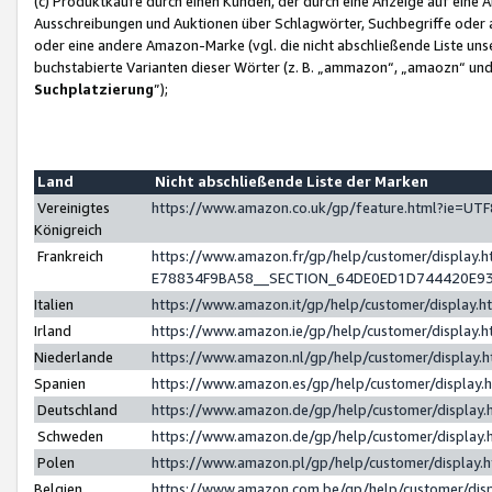
(c) Produktkäufe durch einen Kunden, der durch eine Anzeige auf eine 
Ausschreibungen und Auktionen über Schlagwörter, Suchbegriffe oder 
oder eine andere Amazon-Marke (vgl. die nicht abschließende Liste un
buchstabierte Varianten dieser Wörter (z. B. „ammazon“, „amaozn“ und „
Suchplatzierung
”);
Land
Nicht abschließende Liste der Marken
Vereinigtes
https://www.amazon.co.uk/gp/feature.html?ie=U
Königreich
Frankreich
https://www.amazon.fr/gp/help/customer/displa
E78834F9BA58__SECTION_64DE0ED1D744420E9
Italien
https://www.amazon.it/gp/help/customer/display
Irland
https://www.amazon.ie/gp/help/customer/displa
Niederlande
https://www.amazon.nl/gp/help/customer/display
Spanien
https://www.amazon.es/gp/help/customer/display
Deutschland
https://www.amazon.de/gp/help/customer/displa
Schweden
https://www.amazon.de/gp/help/customer/displa
Polen
https://www.amazon.pl/gp/help/customer/display
Belgien
https://www.amazon.com.be/gp/help/customer/d