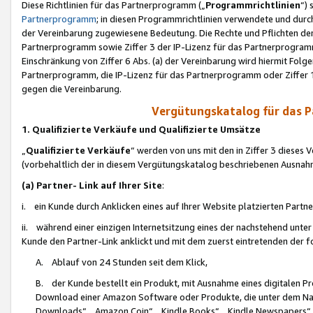
Diese Richtlinien für das Partnerprogramm („
Programmrichtlinien
“)
Partnerprogramm
; in diesen Programmrichtlinien verwendete und durch
der Vereinbarung zugewiesene Bedeutung. Die Rechte und Pflichten de
Partnerprogramm sowie Ziffer 3 der IP-Lizenz für das Partnerprogram
Einschränkung von Ziffer 6 Abs. (a) der Vereinbarung wird hiermit Fol
Partnerprogramm, die IP-Lizenz für das Partnerprogramm oder Ziffer 1
gegen die Vereinbarung.
Vergütungskatalog für das 
1. Qualifizierte Verkäufe und Qualifizierte Umsätze
„
Qualifizierte Verkäufe
“ werden von uns mit den in Ziffer 3 diese
(vorbehaltlich der in diesem Vergütungskatalog beschriebenen Ausnah
(a) Partner- Link auf Ihrer Site
:
i. ein Kunde durch Anklicken eines auf Ihrer Website platzierten Part
ii. während einer einzigen Internetsitzung eines der nachstehend unter (i)
Kunde den Partner-Link anklickt und mit dem zuerst eintretenden der f
A. Ablauf von 24 Stunden seit dem Klick,
B. der Kunde bestellt ein Produkt, mit Ausnahme eines digitalen P
Download einer Amazon Software oder Produkte, die unter dem N
Downloads“, „Amazon Coin“, „Kindle Books“, „Kindle Newspapers“, „