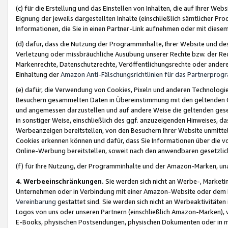
(c) für die Erstellung und das Einstellen von Inhalten, die auf Ihrer We
Eignung der jeweils dargestellten Inhalte (einschließlich sämtlicher 
Informationen, die Sie in einen Partner-Link aufnehmen oder mit diese
(d) dafür, dass die Nutzung der Programminhalte, Ihrer Website und des 
Verletzung oder missbräuchliche Ausübung unserer Rechte bzw. der Recht
Markenrechte, Datenschutzrechte, Veröffentlichungsrechte oder anderer
Einhaltung der
Amazon Anti-Fälschungsrichtlinien für das Partnerpro
(e) dafür, die Verwendung von Cookies, Pixeln und anderen Technologien
Besuchern gesammelten Daten in Übereinstimmung mit den geltenden Ge
und angemessen darzustellen und auf andere Weise die geltenden geset
in sonstiger Weise, einschließlich des ggf. anzuzeigenden Hinweises, d
Werbeanzeigen bereitstellen, von den Besuchern Ihrer Website unmitte
Cookies erkennen können und dafür, dass Sie Informationen über die v
Online-Werbung bereitstellen, soweit nach den anwendbaren gesetzlic
(f) für Ihre Nutzung, der Programminhalte und der Amazon-Marken, u
4. Werbeeinschränkungen.
Sie werden sich nicht an Werbe-, Market
Unternehmen oder in Verbindung mit einer Amazon-Website oder dem Pa
Vereinbarung
gestattet sind. Sie werden sich nicht an Werbeaktivitäten
Logos von uns oder unseren Partnern (einschließlich Amazon-Marken), 
E-Books, physischen Postsendungen, physischen Dokumenten oder in 