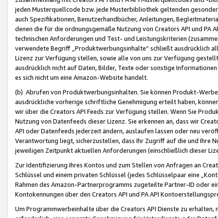
jeden Musterquellcode bzw. jede Musterbibliothek geltenden gesonder
auch Spezifikationen, Benutzerhandbücher, Anleitungen, Begleitmaterial
denen die für die ordnungsgemäße Nutzung von Creators API und PA A
technischen Anforderungen und Test- und Leistungskriterien (zusammen
verwendete Begriff „Produktwerbungsinhalte“ schließt ausdrücklich al
Lizenz zur Verfügung stellen, sowie alle von uns zur Verfügung gestel
ausdrücklich nicht auf Daten, Bilder, Texte oder sonstige Informatione
es sich nicht um eine Amazon-Website handelt.
(b) Abrufen von Produktwerbungsinhalten. Sie können Produkt-Werbein
ausdrückliche vorherige schriftliche Genehmigung erteilt haben, könn
wir über die Creators API Feeds zur Verfügung stellen. Wenn Sie Produk
Nutzung von Datenfeeds dieser Lizenz. Sie erkennen an, dass wir Creat
API oder Datenfeeds jederzeit ändern, auslaufen lassen oder neu veröffe
Verantwortung liegt, sicherzustellen, dass Ihr Zugriff auf die und Ihr
jeweiligen Zeitpunkt aktuellen Anforderungen (einschließlich dieser Liz
Zur Identifizierung Ihres Kontos und zum Stellen von Anfragen an Crea
Schlüssel und einem privaten Schlüssel (jedes Schlüsselpaar eine „Kon
Rahmen des Amazon-Partnerprogramms zugeteilte Partner-ID oder ein
Kontokennungen über den Creators API und PA API Kontoerstellungspro
Um Programmwerbeinhalte über die Creators API Dienste zu erhalten, m