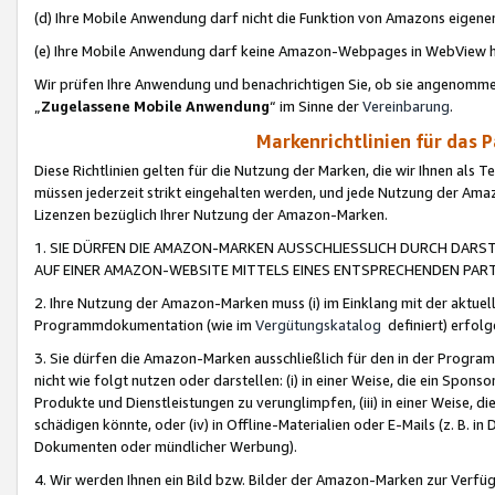
(d) Ihre Mobile Anwendung darf nicht die Funktion von Amazons eige
(e) Ihre Mobile Anwendung darf keine Amazon-Webpages in WebView 
Wir prüfen Ihre Anwendung und benachrichtigen Sie, ob sie angenomm
„
Zugelassene Mobile Anwendung
“ im Sinne der
Vereinbarung
.
Markenrichtlinien für das 
Diese Richtlinien gelten für die Nutzung der Marken, die wir Ihnen als 
müssen jederzeit strikt eingehalten werden, und jede Nutzung der Ama
Lizenzen bezüglich Ihrer Nutzung der Amazon-Marken.
1. SIE DÜRFEN DIE AMAZON-MARKEN AUSSCHLIESSLICH DURCH DARS
AUF EINER AMAZON-WEBSITE MITTELS EINES ENTSPRECHENDEN PART
2. Ihre Nutzung der Amazon-Marken muss (i) im Einklang mit der aktuells
Programmdokumentation (wie im
Vergütungskatalog
definiert) erfolg
3. Sie dürfen die Amazon-Marken ausschließlich für den in der Progr
nicht wie folgt nutzen oder darstellen: (i) in einer Weise, die ein Spo
Produkte und Dienstleistungen zu verunglimpfen, (iii) in einer Weise
schädigen könnte, oder (iv) in Offline-Materialien oder E-Mails (z. B.
Dokumenten oder mündlicher Werbung).
4. Wir werden Ihnen ein Bild bzw. Bilder der Amazon-Marken zur Verfüg