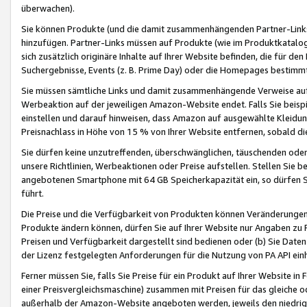
überwachen).
Sie können Produkte (und die damit zusammenhängenden Partner-Links)
hinzufügen. Partner-Links müssen auf Produkte (wie im Produktkatalog de
sich zusätzlich originäre Inhalte auf Ihrer Website befinden, die für 
Suchergebnisse, Events (z. B. Prime Day) oder die Homepages bestimmte
Sie müssen sämtliche Links und damit zusammenhängende Verweise auf z
Werbeaktion auf der jeweiligen Amazon-Website endet. Falls Sie beisp
einstellen und darauf hinweisen, dass Amazon auf ausgewählte Kleidun
Preisnachlass in Höhe von 15 % von Ihrer Website entfernen, sobald di
Sie dürfen keine unzutreffenden, überschwänglichen, täuschenden od
unsere Richtlinien, Werbeaktionen oder Preise aufstellen. Stellen Sie 
angebotenen Smartphone mit 64 GB Speicherkapazität ein, so dürfen S
führt.
Die Preise und die Verfügbarkeit von Produkten können Veränderungen 
Produkte ändern können, dürfen Sie auf Ihrer Website nur Angaben zu P
Preisen und Verfügbarkeit dargestellt sind bedienen oder (b) Sie Daten
der Lizenz festgelegten Anforderungen für die Nutzung von PA API einh
Ferner müssen Sie, falls Sie Preise für ein Produkt auf Ihrer Website in 
einer Preisvergleichsmaschine) zusammen mit Preisen für das gleiche o
außerhalb der Amazon-Website angeboten werden, jeweils den niedrigst