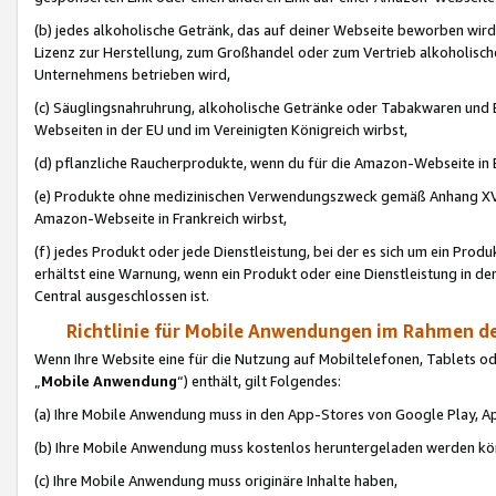
(b) jedes alkoholische Getränk, das auf deiner Webseite beworben wird
Lizenz zur Herstellung, zum Großhandel oder zum Vertrieb alkoholisch
Unternehmens betrieben wird,
(c) Säuglingsnahruhrung, alkoholische Getränke oder Tabakwaren und E
Webseiten in der EU und im Vereinigten Königreich wirbst,
(d) pflanzliche Raucherprodukte, wenn du für die Amazon-Webseite in B
(e) Produkte ohne medizinischen Verwendungszweck gemäß Anhang XVI 
Amazon-Webseite in Frankreich wirbst,
(f) jedes Produkt oder jede Dienstleistung, bei der es sich um ein Prod
erhältst eine Warnung, wenn ein Produkt oder eine Dienstleistung in de
Central ausgeschlossen ist.
Richtlinie für Mobile Anwendungen im Rahmen de
Wenn Ihre Website eine für die Nutzung auf Mobiltelefonen, Tablets 
„
Mobile Anwendung
“) enthält, gilt Folgendes:
(a) Ihre Mobile Anwendung muss in den App-Stores von Google Play, A
(b) Ihre Mobile Anwendung muss kostenlos heruntergeladen werden könn
(c) Ihre Mobile Anwendung muss originäre Inhalte haben,