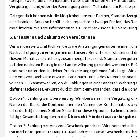
(beispielsweise durch Manipulation oder Kombination von Attributions-
Vergütungen und/oder der Beendigung deiner Teilnahme am Partnerp
Gelegentlich können wir die Möglichkeit unserer Partner, Standardv
einschränken. Amazon behält sich (ungeachtet etwaiger Fristen) das Re
modifizieren. Weitere Informationen zu Einschränkungen für Vergütung
6. Erfassung und Zahlung von Vergütungen
Wir werden wirtschaftlich vertretbare Anstrengungen unternehmen, um 
Nachverfolgung zu ermöglichen und unsere Berichte zu erstellen und di
diesem Monat verdient hast, zusammengefasst sind. Standardvergütung
auf den nächsten Betrag in der Landeswährung gerundet werden (z. B. C
über oder unter dem in deiner Preiskarte angegebenen Satz liegt. Wir
eine Amazon-Webseite etwa 60 Tage nach Ende jedes Kalendermonats, i
wurden. Du kannst wählen, ob du Zahlungen in einer anderen Währung
dafür entscheidest, erklärst du dich damit einverstanden, dass die K
Option 1: Zahlung per Überweisung.
Wir überweisen Ihre Vergütung dir
Namen der Bank, die Kontonummer, den Namen des Kontoinhabers bzw. a
erforderlich) nennen. Sollten Sie sich für diese Option entscheiden, be
fällige Gesamtbetrag den in der
Übersicht Mindestauszahlungsbet
Option 2: Zahlung per Amazon-Geschenkgutschein.
Wir übersenden Ihne
Partnerkonto genannte Haupt-E-Mail-Adresse. Diese Geschenkgutschei