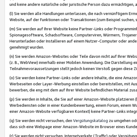
und keine andere natürliche oder juristische Person dazu ermächtigen, a
(l) Sie werden alle Handlungen unterlassen, die nach vernünftigem Erme
Website, auf der Funktionen oder Transaktionen (zum Beispiel suchen, s
(m) Sie werden auf Ihrer Website keine Partner-Links oder Programmin
Spionagesoftware, Schadsoftware, Computerviren, Würmern, Trojaner
Herunterladen oder Installieren auf einem Nutzer-Computer oder ande
genehmigt wurden.
(n) Sie werden Amazon-Websites oder Teile davon nicht auf Ihrer Websi
(z. B., WebView) innerhalb einer Mobilen Anwendung. Die Darstellung ein
Teilnahmevoraussetzungen stellt jedoch keinen Verstoß gegen diese Zif
(o) Sie werden keine Partner-Links oder andere Inhalte, die eine Am
Werbeseiten oder Layer-Werbung einstellen oder bereitstellen, mit Au
bewerben, die eng mit dem auf Ihrer Website befindlichen Material z
(p) Sie werden in Inhalte, die Sie auf einer Amazon-Website platzier
Werbediensten oder in einer Kundenbewertung, einem Forum, einem Wun
einer Amazon-Website verfügbaren Kontext) keine Partner-Links integr
(q) Sie werden nicht versuchen, den
Vergütungskatalog
zu umgehen oder
dass sich eine Webpage einer Amazon-Website im Browser eines Kunden 
(r) Sie werden nicht versuchen, Internetverkehr (Traffic) oder Vergü