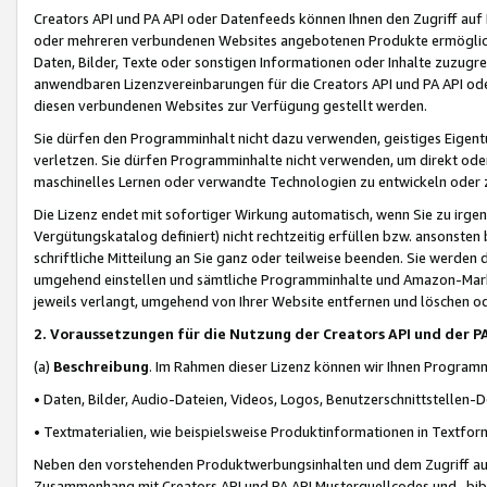
Creators API und PA API oder Datenfeeds können Ihnen den Zugriff auf D
oder mehreren verbundenen Websites angebotenen Produkte ermögliche
Daten, Bilder, Texte oder sonstigen Informationen oder Inhalte zuzugre
anwendbaren Lizenzvereinbarungen für die Creators API und PA API od
diesen verbundenen Websites zur Verfügung gestellt werden.
Sie dürfen den Programminhalt nicht dazu verwenden, geistiges Eigent
verletzen. Sie dürfen Programminhalte nicht verwenden, um direkt ode
maschinelles Lernen oder verwandte Technologien zu entwickeln oder zu
Die Lizenz endet mit sofortiger Wirkung automatisch, wenn Sie zu irg
Vergütungskatalog definiert) nicht rechtzeitig erfüllen bzw. ansonsten
schriftliche Mitteilung an Sie ganz oder teilweise beenden. Sie werden
umgehend einstellen und sämtliche Programminhalte und Amazon-Marke
jeweils verlangt, umgehend von Ihrer Website entfernen und löschen od
2. Voraussetzungen für die Nutzung der Creators API und der P
(a)
Beschreibung
. Im Rahmen dieser Lizenz können wir Ihnen Programmi
• Daten, Bilder, Audio-Dateien, Videos, Logos, Benutzerschnittstellen-
• Textmaterialien, wie beispielsweise Produktinformationen in Textfor
Neben den vorstehenden Produktwerbungsinhalten und dem Zugriff auf 
Zusammenhang mit Creators API und PA API Musterquellcodes und -bibli