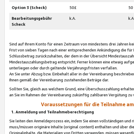
Option 3 (Scheck)
50£
50
Bearbeitungsgebühr
k.A.
k.A
Scheck
Sind auf Ihrem Konto für einen Zeitraum von mindestens drei Jahren kein
Frist von sieben Tagen nach einer entsprechenden Ankündigung die für
Schlussbetrag zurückzuhalten, der dem in der Übersicht Mindestausz
Mindestauszahlungsbetrag entspricht. Ferner können eine etwaig aufg
unterliegen oder durch geltende Verjährungsfristen verfallen.
An Sie unter Abzug bzw. Einbehalt aller in der Vereinbarung beschrieb
Ihnen gemäß der Vereinbarung zustehenden Beträge dar.
Sollten Sie, gleich aus welchem Grund, eine Überschusszahlung erhalte
an Sie im Rahmen der Vereinbarung zukünftig zahlbaren Vergütung zu 
Voraussetzungen für die Teilnahme a
1. Anmeldung und Teilnahmeberechtigung
Sie leiten den Anmeldeprozess ein, indem Sie einen vollständigen und 
muss/müssen originäre Inhalte (original content) enthalten und über d
Originalinhalte, die Materialien von Dritten verwenden, müssen wese