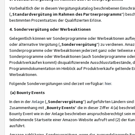
Vorbehaltlich der in diesem Vergütungskatalog beschriebenen Einschr
(„
Standardvergütung im Rahmen des Partnerprogramms
“) besc
bestimmten Prozentsatzes der Qualifizierten Erlöse.
4. Sondervergütung oder Werbeaktionen
Gelegentlich können wir Sonderprogramme oder Werbeaktionen auflegen,
oder alternative Vergütung („
Sondervergütung
”) zu verdienen. Amazo
Sonderprogramme oder Werbeaktionen jederzeit ganz oder teilweise einz
Sonderprogramme oder Werbeaktionen (auch Sonderprogramme oder We
Produktverkäufen kommt) disqualifizierende Ausschlusstatbestände, di
Programmdokumentation im Hinblick auf Produktverkäufe geltende E
Werbeaktionen.
Folgende Sondervergütungen sind derzeit verfügbar:
hier
.
(a) Bounty Events
In den in der
Anlage
(„
Sondervergütung
“) aufgeführten Ländern sind
Zusammenhang mit „
Bounty Events
“ die in dieser Ziffer 4 (a) besch
Bounty Event wie in der Anlage beschrieben anspruchsberechtigt sein mu
teilnehmende Startseite einer Amazon-Website aufruft und (2) der Kun
ausführt.
Amazon zahlt keine Sondervergütung, wenn das zugrundeliegende Boun