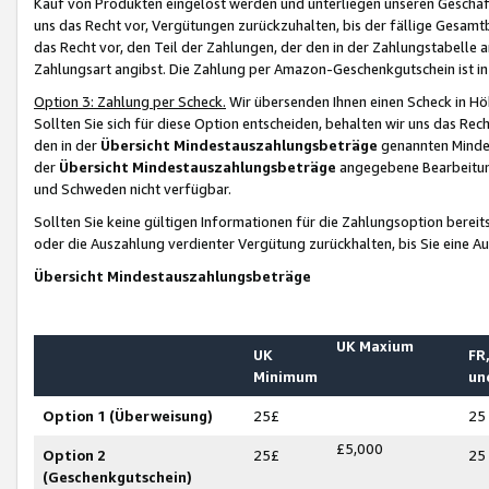
Kauf von Produkten eingelöst werden und unterliegen unseren Geschäf
uns das Recht vor, Vergütungen zurückzuhalten, bis der fällige Gesamt
das Recht vor, den Teil der Zahlungen, der den in der Zahlungstabelle 
Zahlungsart angibst. Die Zahlung per Amazon-Geschenkgutschein ist in
Option 3: Zahlung per Scheck.
Wir übersenden Ihnen einen Scheck in Höh
Sollten Sie sich für diese Option entscheiden, behalten wir uns das Rec
den in der
Übersicht Mindestauszahlungsbeträge
genannten Mindest
der
Übersicht Mindestauszahlungsbeträge
angegebene Bearbeitung
und Schweden nicht verfügbar.
Sollten Sie keine gültigen Informationen für die Zahlungsoption bereit
oder die Auszahlung verdienter Vergütung zurückhalten, bis Sie eine A
Übersicht Mindestauszahlungsbeträge
UK Maxium
UK
FR,
Minimum
un
Option 1 (Überweisung)
25£
25
£5,000
Option 2
25£
25
(Geschenkgutschein)