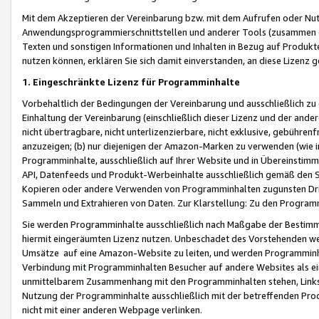
Mit dem Akzeptieren der Vereinbarung bzw. mit dem Aufrufen oder Nutz
Anwendungsprogrammierschnittstellen und anderer Tools (zusammen die
Texten und sonstigen Informationen und Inhalten in Bezug auf Produkte
nutzen können, erklären Sie sich damit einverstanden, an diese Lizenz 
1. Eingeschränkte Lizenz für Programminhalte
Vorbehaltlich der Bedingungen der Vereinbarung und ausschließlich z
Einhaltung der Vereinbarung (einschließlich dieser Lizenz und der ande
nicht übertragbare, nicht unterlizenzierbare, nicht exklusive, gebühren
anzuzeigen; (b) nur diejenigen der Amazon-Marken zu verwenden (wie in 
Programminhalte, ausschließlich auf Ihrer Website und in Übereinstimmu
API, Datenfeeds und Produkt-Werbeinhalte ausschließlich gemäß den Spe
Kopieren oder andere Verwenden von Programminhalten zugunsten Dri
Sammeln und Extrahieren von Daten. Zur Klarstellung: Zu den Program
Sie werden Programminhalte ausschließlich nach Maßgabe der Besti
hiermit eingeräumten Lizenz nutzen. Unbeschadet des Vorstehenden we
Umsätze auf eine Amazon-Website zu leiten, und werden Programminhal
Verbindung mit Programminhalten Besucher auf andere Websites als ein
unmittelbarem Zusammenhang mit den Programminhalten stehen, Links z
Nutzung der Programminhalte ausschließlich mit der betreffenden Pr
nicht mit einer anderen Webpage verlinken.