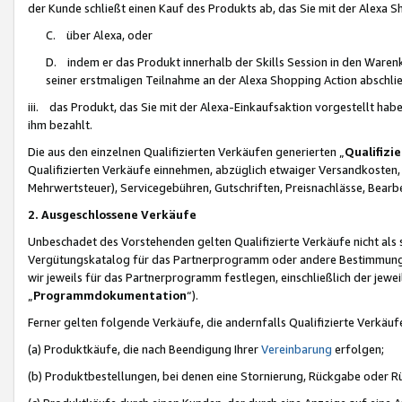
der Kunde schließt einen Kauf des Produkts ab, das Sie mit der Alexa 
C. über Alexa, oder
D. indem er das Produkt innerhalb der Skills Session in den Waren
seiner erstmaligen Teilnahme an der Alexa Shopping Action abschlie
iii. das Produkt, das Sie mit der Alexa-Einkaufsaktion vorgestellt ha
ihm bezahlt.
Die aus den einzelnen Qualifizierten Verkäufen generierten „
Qualifizi
Qualifizierten Verkäufe einnehmen, abzüglich etwaiger Versandkosten
Mehrwertsteuer), Servicegebühren, Gutschriften, Preisnachlässe, Bear
2. Ausgeschlossene Verkäufe
Unbeschadet des Vorstehenden gelten Qualifizierte Verkäufe nicht als
Vergütungskatalog für das Partnerprogramm oder andere Bestimmungen,
wir jeweils für das Partnerprogramm festlegen, einschließlich der jewe
„
Programmdokumentation
“).
Ferner gelten folgende Verkäufe, die andernfalls Qualifizierte Verkä
(a) Produktkäufe, die nach Beendigung Ihrer
Vereinbarung
erfolgen;
(b) Produktbestellungen, bei denen eine Stornierung, Rückgabe oder R