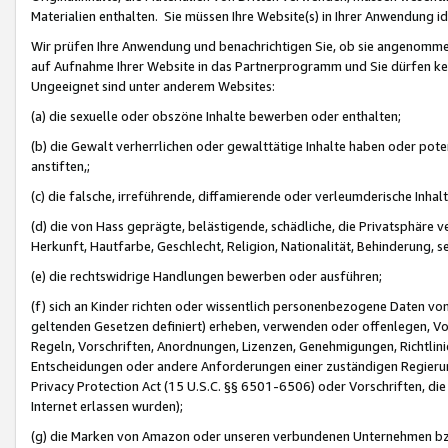
Materialien enthalten. Sie müssen Ihre Website(s) in Ihrer Anwendung ide
Wir prüfen Ihre Anwendung und benachrichtigen Sie, ob sie angenommen
auf Aufnahme Ihrer Website in das Partnerprogramm und Sie dürfen kei
Ungeeignet sind unter anderem Websites:
(a) die sexuelle oder obszöne Inhalte bewerben oder enthalten;
(b) die Gewalt verherrlichen oder gewalttätige Inhalte haben oder pot
anstiften,;
(c) die falsche, irreführende, diffamierende oder verleumderische Inha
(d) die von Hass geprägte, belästigende, schädliche, die Privatsphäre v
Herkunft, Hautfarbe, Geschlecht, Religion, Nationalität, Behinderung, 
(e) die rechtswidrige Handlungen bewerben oder ausführen;
(f) sich an Kinder richten oder wissentlich personenbezogene Daten vo
geltenden Gesetzen definiert) erheben, verwenden oder offenlegen, Vo
Regeln, Vorschriften, Anordnungen, Lizenzen, Genehmigungen, Richtlini
Entscheidungen oder andere Anforderungen einer zuständigen Regierung
Privacy Protection Act (15 U.S.C. §§ 6501-6506) oder Vorschriften, di
Internet erlassen wurden);
(g) die Marken von Amazon oder unseren verbundenen Unternehmen b