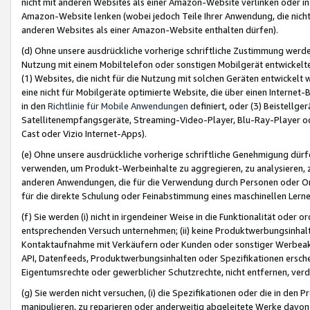
nicht mit anderen Websites als einer Amazon-Website verlinken oder i
Amazon-Website lenken (wobei jedoch Teile Ihrer Anwendung, die nich
anderen Websites als einer Amazon-Website enthalten dürfen).
(d) Ohne unsere ausdrückliche vorherige schriftliche Zustimmung werd
Nutzung mit einem Mobiltelefon oder sonstigen Mobilgerät entwickelt
(1) Websites, die nicht für die Nutzung mit solchen Geräten entwickelt
eine nicht für Mobilgeräte optimierte Website, die über einen Interne
in den
Richtlinie für Mobile Anwendungen
definiert, oder (3) Beistellge
Satellitenempfangsgeräte, Streaming-Video-Player, Blu-Ray-Player ode
Cast oder Vizio Internet-Apps).
(e) Ohne unsere ausdrückliche vorherige schriftliche Genehmigung dürfe
verwenden, um Produkt-Werbeinhalte zu aggregieren, zu analysieren, 
anderen Anwendungen, die für die Verwendung durch Personen oder Or
für die direkte Schulung oder Feinabstimmung eines maschinellen Lern
(f) Sie werden (i) nicht in irgendeiner Weise in die Funktionalität ode
entsprechenden Versuch unternehmen; (ii) keine Produktwerbungsinha
Kontaktaufnahme mit Verkäufern oder Kunden oder sonstiger Werbeaktiv
API, Datenfeeds, Produktwerbungsinhalten oder Spezifikationen erschei
Eigentumsrechte oder gewerblicher Schutzrechte, nicht entfernen, verd
(g) Sie werden nicht versuchen, (i) die Spezifikationen oder die in de
manipulieren, zu reparieren oder anderweitig abgeleitete Werke davon z