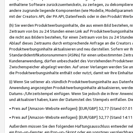
enthaltene Software zurückzuentwickeln, zu zerlegen, zu dekompilier
andere zugrunde liegende Komponenten (wie Modelle, Modellparameter
mit der Creators API, der PA API, Datenfeeds oder in den Produkt Werb
(h) Sie werden Produktwerbungsinhalte, die aus einem Bild bestehen, ni
Zeitraum von bis zu 24 Stunden einen Link auf Produktwerbungsinhalte
die nicht aus Bildern bestehen, für einen Zeitraum von bis zu 24 Stund
Ablauf dieses Zeitraums durch entsprechende Anfrage an die Creators 
Produktwerbungsinhalte aktualisieren und neu darstellen. Sofern wir Ih
Standardidentifikationsnummern (ASINs) für einen unbestimmten Zeitra
Kundenanwendung, dürfen unbeschadet des Vorstehenden Produktwerbu
Zwischenspeicher abgelegt werden. Auf unser Verlangen werden Sie un
die Produktwerbungsinhalte enthält oder nutzt, damit wir Ihre Einhalt
(i) Wenn Sie seltener als stündlich Produktwerbungsinhalte aus Datenfe
Anwendung angezeigten Produktwerbungsinhalte aktualisieren, werden 
Datums-/Uhrzeitstempel einfügen. Wenn Sie jedoch die in Ihrer Anwe
und aktualisiert haben, kann der Datumsteil des Stempels entfallen. Dies
• Preis auf [Amazon-Website einfügen]: [EUR/GBP] 32,77 (Stand 07.01.
• Preis auf [Amazon-Website einfügen]: [EUR/GBP] 32,77 (Stand 14:11 
Außerdem müssen Sie den folgenden Haftungsausschluss entweder neb
ein Pop-up-Fenster, ein Pop-up-Skript oder ein sonstiges vergleichba