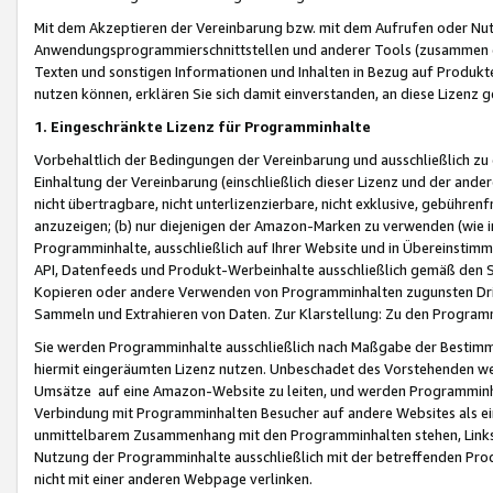
Mit dem Akzeptieren der Vereinbarung bzw. mit dem Aufrufen oder Nutz
Anwendungsprogrammierschnittstellen und anderer Tools (zusammen die
Texten und sonstigen Informationen und Inhalten in Bezug auf Produkte
nutzen können, erklären Sie sich damit einverstanden, an diese Lizenz 
1. Eingeschränkte Lizenz für Programminhalte
Vorbehaltlich der Bedingungen der Vereinbarung und ausschließlich z
Einhaltung der Vereinbarung (einschließlich dieser Lizenz und der ande
nicht übertragbare, nicht unterlizenzierbare, nicht exklusive, gebühren
anzuzeigen; (b) nur diejenigen der Amazon-Marken zu verwenden (wie in 
Programminhalte, ausschließlich auf Ihrer Website und in Übereinstimmu
API, Datenfeeds und Produkt-Werbeinhalte ausschließlich gemäß den Spe
Kopieren oder andere Verwenden von Programminhalten zugunsten Dri
Sammeln und Extrahieren von Daten. Zur Klarstellung: Zu den Program
Sie werden Programminhalte ausschließlich nach Maßgabe der Besti
hiermit eingeräumten Lizenz nutzen. Unbeschadet des Vorstehenden we
Umsätze auf eine Amazon-Website zu leiten, und werden Programminhal
Verbindung mit Programminhalten Besucher auf andere Websites als ein
unmittelbarem Zusammenhang mit den Programminhalten stehen, Links z
Nutzung der Programminhalte ausschließlich mit der betreffenden Pr
nicht mit einer anderen Webpage verlinken.