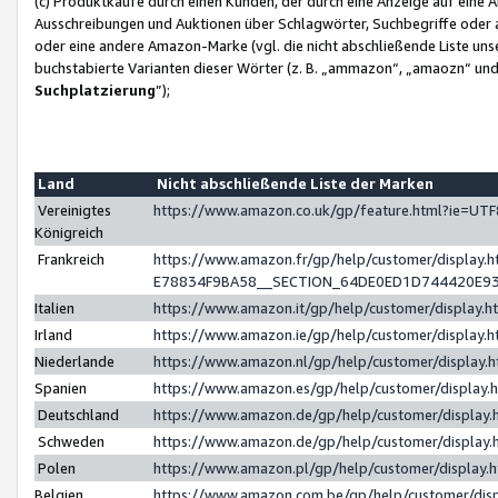
(c) Produktkäufe durch einen Kunden, der durch eine Anzeige auf eine 
Ausschreibungen und Auktionen über Schlagwörter, Suchbegriffe oder 
oder eine andere Amazon-Marke (vgl. die nicht abschließende Liste un
buchstabierte Varianten dieser Wörter (z. B. „ammazon“, „amaozn“ und „
Suchplatzierung
”);
Land
Nicht abschließende Liste der Marken
Vereinigtes
https://www.amazon.co.uk/gp/feature.html?ie=U
Königreich
Frankreich
https://www.amazon.fr/gp/help/customer/displa
E78834F9BA58__SECTION_64DE0ED1D744420E9
Italien
https://www.amazon.it/gp/help/customer/display
Irland
https://www.amazon.ie/gp/help/customer/displa
Niederlande
https://www.amazon.nl/gp/help/customer/display
Spanien
https://www.amazon.es/gp/help/customer/display
Deutschland
https://www.amazon.de/gp/help/customer/displa
Schweden
https://www.amazon.de/gp/help/customer/displa
Polen
https://www.amazon.pl/gp/help/customer/display
Belgien
https://www.amazon.com.be/gp/help/customer/d