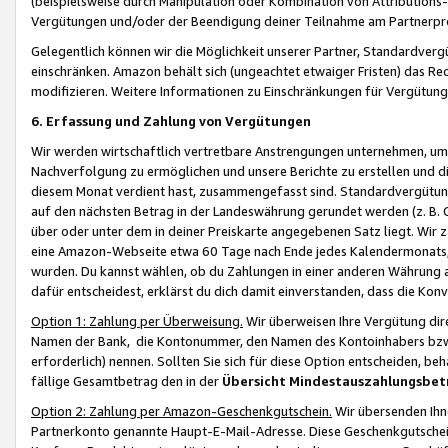
(beispielsweise durch Manipulation oder Kombination von Attributions-
Vergütungen und/oder der Beendigung deiner Teilnahme am Partnerp
Gelegentlich können wir die Möglichkeit unserer Partner, Standardv
einschränken. Amazon behält sich (ungeachtet etwaiger Fristen) das Re
modifizieren. Weitere Informationen zu Einschränkungen für Vergütung
6. Erfassung und Zahlung von Vergütungen
Wir werden wirtschaftlich vertretbare Anstrengungen unternehmen, um 
Nachverfolgung zu ermöglichen und unsere Berichte zu erstellen und di
diesem Monat verdient hast, zusammengefasst sind. Standardvergütung
auf den nächsten Betrag in der Landeswährung gerundet werden (z. B. C
über oder unter dem in deiner Preiskarte angegebenen Satz liegt. Wir
eine Amazon-Webseite etwa 60 Tage nach Ende jedes Kalendermonats, i
wurden. Du kannst wählen, ob du Zahlungen in einer anderen Währung
dafür entscheidest, erklärst du dich damit einverstanden, dass die K
Option 1: Zahlung per Überweisung.
Wir überweisen Ihre Vergütung dir
Namen der Bank, die Kontonummer, den Namen des Kontoinhabers bzw. a
erforderlich) nennen. Sollten Sie sich für diese Option entscheiden, be
fällige Gesamtbetrag den in der
Übersicht Mindestauszahlungsbet
Option 2: Zahlung per Amazon-Geschenkgutschein.
Wir übersenden Ihne
Partnerkonto genannte Haupt-E-Mail-Adresse. Diese Geschenkgutschei