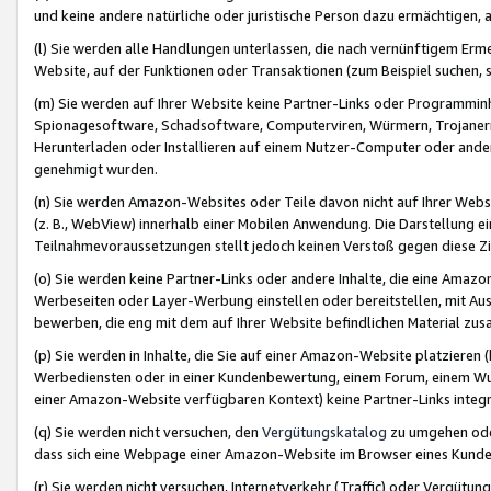
und keine andere natürliche oder juristische Person dazu ermächtigen, a
(l) Sie werden alle Handlungen unterlassen, die nach vernünftigem Erme
Website, auf der Funktionen oder Transaktionen (zum Beispiel suchen, s
(m) Sie werden auf Ihrer Website keine Partner-Links oder Programmin
Spionagesoftware, Schadsoftware, Computerviren, Würmern, Trojaner
Herunterladen oder Installieren auf einem Nutzer-Computer oder ande
genehmigt wurden.
(n) Sie werden Amazon-Websites oder Teile davon nicht auf Ihrer Websi
(z. B., WebView) innerhalb einer Mobilen Anwendung. Die Darstellung ein
Teilnahmevoraussetzungen stellt jedoch keinen Verstoß gegen diese Zif
(o) Sie werden keine Partner-Links oder andere Inhalte, die eine Am
Werbeseiten oder Layer-Werbung einstellen oder bereitstellen, mit Au
bewerben, die eng mit dem auf Ihrer Website befindlichen Material z
(p) Sie werden in Inhalte, die Sie auf einer Amazon-Website platzier
Werbediensten oder in einer Kundenbewertung, einem Forum, einem Wun
einer Amazon-Website verfügbaren Kontext) keine Partner-Links integr
(q) Sie werden nicht versuchen, den
Vergütungskatalog
zu umgehen oder
dass sich eine Webpage einer Amazon-Website im Browser eines Kunden 
(r) Sie werden nicht versuchen, Internetverkehr (Traffic) oder Vergü