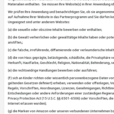
Materialien enthalten. Sie müssen Ihre Website(s) in Ihrer Anwendung ide
Wir prüfen Ihre Anwendung und benachrichtigen Sie, ob sie angenommen
auf Aufnahme Ihrer Website in das Partnerprogramm und Sie dürfen kei
Ungeeignet sind unter anderem Websites:
(a) die sexuelle oder obszöne Inhalte bewerben oder enthalten;
(b) die Gewalt verherrlichen oder gewalttätige Inhalte haben oder pot
anstiften,;
(c) die falsche, irreführende, diffamierende oder verleumderische Inha
(d) die von Hass geprägte, belästigende, schädliche, die Privatsphäre v
Herkunft, Hautfarbe, Geschlecht, Religion, Nationalität, Behinderung, 
(e) die rechtswidrige Handlungen bewerben oder ausführen;
(f) sich an Kinder richten oder wissentlich personenbezogene Daten vo
geltenden Gesetzen definiert) erheben, verwenden oder offenlegen, Vo
Regeln, Vorschriften, Anordnungen, Lizenzen, Genehmigungen, Richtlini
Entscheidungen oder andere Anforderungen einer zuständigen Regierung
Privacy Protection Act (15 U.S.C. §§ 6501-6506) oder Vorschriften, di
Internet erlassen wurden);
(g) die Marken von Amazon oder unseren verbundenen Unternehmen b