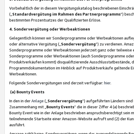
Vorbehaltlich der in diesem Vergütungskatalog beschriebenen Einschr
(„
Standardvergütung im Rahmen des Partnerprogramms
“) besc
bestimmten Prozentsatzes der Qualifizierten Erlöse.
4. Sondervergütung oder Werbeaktionen
Gelegentlich können wir Sonderprogramme oder Werbeaktionen auflegen,
oder alternative Vergütung („
Sondervergütung
”) zu verdienen. Amazo
Sonderprogramme oder Werbeaktionen jederzeit ganz oder teilweise einz
Sonderprogramme oder Werbeaktionen (auch Sonderprogramme oder We
Produktverkäufen kommt) disqualifizierende Ausschlusstatbestände, di
Programmdokumentation im Hinblick auf Produktverkäufe geltende E
Werbeaktionen.
Folgende Sondervergütungen sind derzeit verfügbar:
hier
.
(a) Bounty Events
In den in der
Anlage
(„
Sondervergütung
“) aufgeführten Ländern sind
Zusammenhang mit „
Bounty Events
“ die in dieser Ziffer 4 (a) besch
Bounty Event wie in der Anlage beschrieben anspruchsberechtigt sein mu
teilnehmende Startseite einer Amazon-Website aufruft und (2) der Kun
ausführt.
Amazon zahlt keine Sondervergütung, wenn das zugrundeliegende Boun