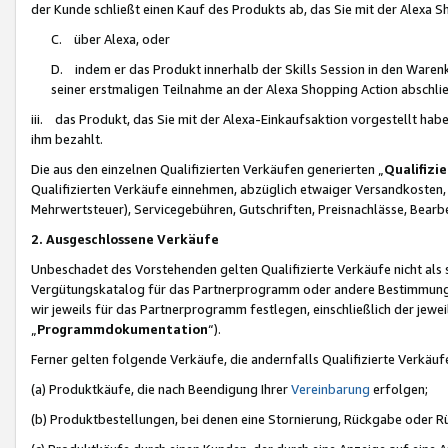
der Kunde schließt einen Kauf des Produkts ab, das Sie mit der Alexa 
C. über Alexa, oder
D. indem er das Produkt innerhalb der Skills Session in den Waren
seiner erstmaligen Teilnahme an der Alexa Shopping Action abschlie
iii. das Produkt, das Sie mit der Alexa-Einkaufsaktion vorgestellt ha
ihm bezahlt.
Die aus den einzelnen Qualifizierten Verkäufen generierten „
Qualifizi
Qualifizierten Verkäufe einnehmen, abzüglich etwaiger Versandkosten
Mehrwertsteuer), Servicegebühren, Gutschriften, Preisnachlässe, Bear
2. Ausgeschlossene Verkäufe
Unbeschadet des Vorstehenden gelten Qualifizierte Verkäufe nicht als
Vergütungskatalog für das Partnerprogramm oder andere Bestimmungen,
wir jeweils für das Partnerprogramm festlegen, einschließlich der jewe
„
Programmdokumentation
“).
Ferner gelten folgende Verkäufe, die andernfalls Qualifizierte Verkä
(a) Produktkäufe, die nach Beendigung Ihrer
Vereinbarung
erfolgen;
(b) Produktbestellungen, bei denen eine Stornierung, Rückgabe oder R