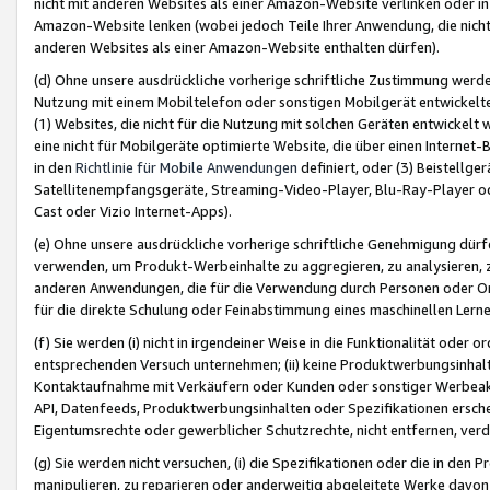
nicht mit anderen Websites als einer Amazon-Website verlinken oder i
Amazon-Website lenken (wobei jedoch Teile Ihrer Anwendung, die nich
anderen Websites als einer Amazon-Website enthalten dürfen).
(d) Ohne unsere ausdrückliche vorherige schriftliche Zustimmung werd
Nutzung mit einem Mobiltelefon oder sonstigen Mobilgerät entwickelt
(1) Websites, die nicht für die Nutzung mit solchen Geräten entwickelt
eine nicht für Mobilgeräte optimierte Website, die über einen Interne
in den
Richtlinie für Mobile Anwendungen
definiert, oder (3) Beistellge
Satellitenempfangsgeräte, Streaming-Video-Player, Blu-Ray-Player ode
Cast oder Vizio Internet-Apps).
(e) Ohne unsere ausdrückliche vorherige schriftliche Genehmigung dürfe
verwenden, um Produkt-Werbeinhalte zu aggregieren, zu analysieren, 
anderen Anwendungen, die für die Verwendung durch Personen oder Or
für die direkte Schulung oder Feinabstimmung eines maschinellen Lern
(f) Sie werden (i) nicht in irgendeiner Weise in die Funktionalität ode
entsprechenden Versuch unternehmen; (ii) keine Produktwerbungsinha
Kontaktaufnahme mit Verkäufern oder Kunden oder sonstiger Werbeaktiv
API, Datenfeeds, Produktwerbungsinhalten oder Spezifikationen erschei
Eigentumsrechte oder gewerblicher Schutzrechte, nicht entfernen, verd
(g) Sie werden nicht versuchen, (i) die Spezifikationen oder die in de
manipulieren, zu reparieren oder anderweitig abgeleitete Werke davon z