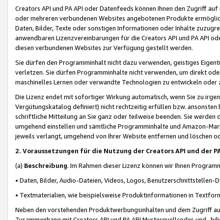
Creators API und PA API oder Datenfeeds können Ihnen den Zugriff auf D
oder mehreren verbundenen Websites angebotenen Produkte ermögliche
Daten, Bilder, Texte oder sonstigen Informationen oder Inhalte zuzugre
anwendbaren Lizenzvereinbarungen für die Creators API und PA API od
diesen verbundenen Websites zur Verfügung gestellt werden.
Sie dürfen den Programminhalt nicht dazu verwenden, geistiges Eigent
verletzen. Sie dürfen Programminhalte nicht verwenden, um direkt ode
maschinelles Lernen oder verwandte Technologien zu entwickeln oder zu
Die Lizenz endet mit sofortiger Wirkung automatisch, wenn Sie zu irg
Vergütungskatalog definiert) nicht rechtzeitig erfüllen bzw. ansonsten
schriftliche Mitteilung an Sie ganz oder teilweise beenden. Sie werden
umgehend einstellen und sämtliche Programminhalte und Amazon-Marke
jeweils verlangt, umgehend von Ihrer Website entfernen und löschen od
2. Voraussetzungen für die Nutzung der Creators API und der P
(a)
Beschreibung
. Im Rahmen dieser Lizenz können wir Ihnen Programmi
• Daten, Bilder, Audio-Dateien, Videos, Logos, Benutzerschnittstellen-
• Textmaterialien, wie beispielsweise Produktinformationen in Textfor
Neben den vorstehenden Produktwerbungsinhalten und dem Zugriff auf 
Zusammenhang mit Creators API und PA API Musterquellcodes und -bibli