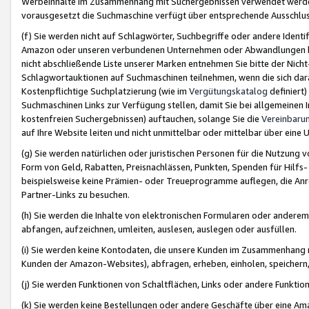
Werbeinhalte im Zusammenhang mit Suchergebnissen verwendet werden,
vorausgesetzt die Suchmaschine verfügt über entsprechende Ausschlu
(f) Sie werden nicht auf Schlagwörter, Suchbegriffe oder andere Ident
Amazon oder unseren verbundenen Unternehmen oder Abwandlungen bzw
nicht abschließende Liste unserer Marken entnehmen Sie bitte der Nich
Schlagwortauktionen auf Suchmaschinen teilnehmen, wenn die sich da
Kostenpflichtige Suchplatzierung (wie im
Vergütungskatalog
definiert
Suchmaschinen Links zur Verfügung stellen, damit Sie bei allgemeinen I
kostenfreien Suchergebnissen) auftauchen, solange Sie die
Vereinbaru
auf Ihre Website leiten und nicht unmittelbar oder mittelbar über eine
(g) Sie werden natürlichen oder juristischen Personen für die Nutzung 
Form von Geld, Rabatten, Preisnachlässen, Punkten, Spenden für Hilfs
beispielsweise keine Prämien- oder Treueprogramme auflegen, die Anrei
Partner-Links zu besuchen.
(h) Sie werden die Inhalte von elektronischen Formularen oder anderem M
abfangen, aufzeichnen, umleiten, auslesen, auslegen oder ausfüllen.
(i) Sie werden keine Kontodaten, die unsere Kunden im Zusammenhang 
Kunden der Amazon-Websites), abfragen, erheben, einholen, speichern,
(j) Sie werden Funktionen von Schaltflächen, Links oder andere Funkti
(k) Sie werden keine Bestellungen oder andere Geschäfte über eine Ama