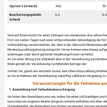
Option 3 (Scheck)
50£
50
Bearbeitungsgebühr
k.A.
k.A
Scheck
Sind auf Ihrem Konto für einen Zeitraum von mindestens drei Jahren kein
Frist von sieben Tagen nach einer entsprechenden Ankündigung die für
Schlussbetrag zurückzuhalten, der dem in der Übersicht Mindestausz
Mindestauszahlungsbetrag entspricht. Ferner können eine etwaig aufg
unterliegen oder durch geltende Verjährungsfristen verfallen.
An Sie unter Abzug bzw. Einbehalt aller in der Vereinbarung beschrieb
Ihnen gemäß der Vereinbarung zustehenden Beträge dar.
Sollten Sie, gleich aus welchem Grund, eine Überschusszahlung erhalte
an Sie im Rahmen der Vereinbarung zukünftig zahlbaren Vergütung zu 
Voraussetzungen für die Teilnahme a
1. Anmeldung und Teilnahmeberechtigung
Sie leiten den Anmeldeprozess ein, indem Sie einen vollständigen und 
muss/müssen originäre Inhalte (original content) enthalten und über d
Originalinhalte, die Materialien von Dritten verwenden, müssen wese