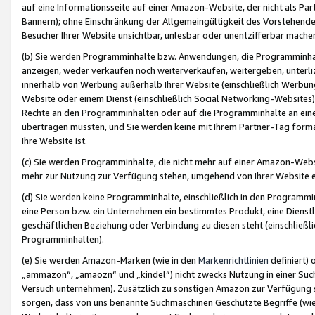
auf eine Informationsseite auf einer Amazon-Website, der nicht als Part
Bannern); ohne Einschränkung der Allgemeingültigkeit des Vorstehende
Besucher Ihrer Website unsichtbar, unlesbar oder unentzifferbar mache
(b) Sie werden Programminhalte bzw. Anwendungen, die Programminhalt
anzeigen, weder verkaufen noch weiterverkaufen, weitergeben, unterli
innerhalb von Werbung außerhalb Ihrer Website (einschließlich Werbun
Website oder einem Dienst (einschließlich Social Networking-Website
Rechte an den Programminhalten oder auf die Programminhalte an eine a
übertragen müssten, und Sie werden keine mit Ihrem Partner-Tag formati
Ihre Website ist.
(c) Sie werden Programminhalte, die nicht mehr auf einer Amazon-Websit
mehr zur Nutzung zur Verfügung stehen, umgehend von Ihrer Website e
(d) Sie werden keine Programminhalte, einschließlich in den Programmin
eine Person bzw. ein Unternehmen ein bestimmtes Produkt, eine Dienstle
geschäftlichen Beziehung oder Verbindung zu diesen steht (einschließli
Programminhalten).
(e) Sie werden Amazon-Marken (wie in den
Markenrichtlinien
definiert) 
„ammazon“, „amaozn“ und „kindel“) nicht zwecks Nutzung in einer Suc
Versuch unternehmen). Zusätzlich zu sonstigen Amazon zur Verfügung 
sorgen, dass von uns benannte Suchmaschinen Geschützte Begriffe (wie 