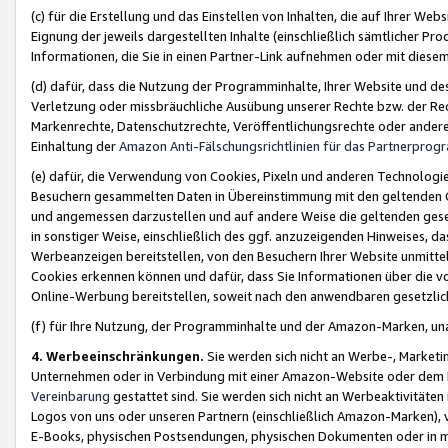
(c) für die Erstellung und das Einstellen von Inhalten, die auf Ihrer We
Eignung der jeweils dargestellten Inhalte (einschließlich sämtlicher 
Informationen, die Sie in einen Partner-Link aufnehmen oder mit diese
(d) dafür, dass die Nutzung der Programminhalte, Ihrer Website und des 
Verletzung oder missbräuchliche Ausübung unserer Rechte bzw. der Recht
Markenrechte, Datenschutzrechte, Veröffentlichungsrechte oder anderer
Einhaltung der
Amazon Anti-Fälschungsrichtlinien für das Partnerpro
(e) dafür, die Verwendung von Cookies, Pixeln und anderen Technologien
Besuchern gesammelten Daten in Übereinstimmung mit den geltenden Ge
und angemessen darzustellen und auf andere Weise die geltenden geset
in sonstiger Weise, einschließlich des ggf. anzuzeigenden Hinweises, d
Werbeanzeigen bereitstellen, von den Besuchern Ihrer Website unmitte
Cookies erkennen können und dafür, dass Sie Informationen über die v
Online-Werbung bereitstellen, soweit nach den anwendbaren gesetzlic
(f) für Ihre Nutzung, der Programminhalte und der Amazon-Marken, u
4. Werbeeinschränkungen.
Sie werden sich nicht an Werbe-, Market
Unternehmen oder in Verbindung mit einer Amazon-Website oder dem Pa
Vereinbarung
gestattet sind. Sie werden sich nicht an Werbeaktivitäten
Logos von uns oder unseren Partnern (einschließlich Amazon-Marken), 
E-Books, physischen Postsendungen, physischen Dokumenten oder in 