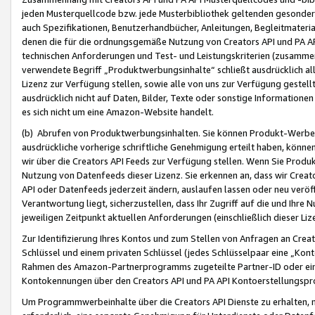
jeden Musterquellcode bzw. jede Musterbibliothek geltenden gesonder
auch Spezifikationen, Benutzerhandbücher, Anleitungen, Begleitmaterial
denen die für die ordnungsgemäße Nutzung von Creators API und PA A
technischen Anforderungen und Test- und Leistungskriterien (zusammen
verwendete Begriff „Produktwerbungsinhalte“ schließt ausdrücklich al
Lizenz zur Verfügung stellen, sowie alle von uns zur Verfügung gestel
ausdrücklich nicht auf Daten, Bilder, Texte oder sonstige Informatione
es sich nicht um eine Amazon-Website handelt.
(b) Abrufen von Produktwerbungsinhalten. Sie können Produkt-Werbein
ausdrückliche vorherige schriftliche Genehmigung erteilt haben, könn
wir über die Creators API Feeds zur Verfügung stellen. Wenn Sie Produk
Nutzung von Datenfeeds dieser Lizenz. Sie erkennen an, dass wir Creat
API oder Datenfeeds jederzeit ändern, auslaufen lassen oder neu veröffe
Verantwortung liegt, sicherzustellen, dass Ihr Zugriff auf die und Ihr
jeweiligen Zeitpunkt aktuellen Anforderungen (einschließlich dieser Liz
Zur Identifizierung Ihres Kontos und zum Stellen von Anfragen an Crea
Schlüssel und einem privaten Schlüssel (jedes Schlüsselpaar eine „Kon
Rahmen des Amazon-Partnerprogramms zugeteilte Partner-ID oder ein
Kontokennungen über den Creators API und PA API Kontoerstellungspro
Um Programmwerbeinhalte über die Creators API Dienste zu erhalten, m