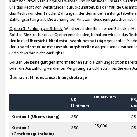
Kauf von Produkten eingelöst werden und unterliegen unseren Geschäf
uns das Recht vor, Vergütungen zurückzuhalten, bis der fällige Gesamt
das Recht vor, den Teil der Zahlungen, der den in der Zahlungstabelle 
Zahlungsart angibst. Die Zahlung per Amazon-Geschenkgutschein ist in
Option 3: Zahlung per Scheck.
Wir übersenden Ihnen einen Scheck in Höh
Sollten Sie sich für diese Option entscheiden, behalten wir uns das Rec
den in der
Übersicht Mindestauszahlungsbeträge
genannten Mindest
der
Übersicht Mindestauszahlungsbeträge
angegebene Bearbeitung
und Schweden nicht verfügbar.
Sollten Sie keine gültigen Informationen für die Zahlungsoption bereit
oder die Auszahlung verdienter Vergütung zurückhalten, bis Sie eine A
Übersicht Mindestauszahlungsbeträge
UK Maxium
UK
FR,
Minimum
un
Option 1 (Überweisung)
25£
25
£5,000
Option 2
25£
25
(Geschenkgutschein)