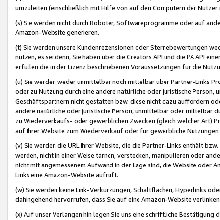
umzuleiten (einschließlich mit Hilfe von auf den Computern der Nutzer i
(s) Sie werden nicht durch Roboter, Softwareprogramme oder auf andere
Amazon-Website generieren.
(t) Sie werden unsere Kundenrezensionen oder Sternebewertungen wed
nutzen, es sei denn, Sie haben über die Creators API und die PA API e
erfüllen die in der Lizenz beschriebenen Voraussetzungen für die Nutzu
(u) Sie werden weder unmittelbar noch mittelbar über Partner-Links P
oder zu Nutzung durch eine andere natürliche oder juristische Person,
Geschäftspartnern nicht gestatten bzw. diese nicht dazu auffordern od
andere natürliche oder juristische Person, unmittelbar oder mittelbar
zu Wiederverkaufs- oder gewerblichen Zwecken (gleich welcher Art) 
auf Ihrer Website zum Wiederverkauf oder für gewerbliche Nutzungen 
(v) Sie werden die URL Ihrer Website, die die Partner-Links enthält b
werden, nicht in einer Weise tarnen, verstecken, manipulieren oder and
nicht mit angemessenem Aufwand in der Lage sind, die Website oder A
Links eine Amazon-Website aufruft.
(w) Sie werden keine Link-Verkürzungen, Schaltflächen, Hyperlinks ode
dahingehend hervorrufen, dass Sie auf eine Amazon-Website verlinken
(x) Auf unser Verlangen hin legen Sie uns eine schriftliche Bestätigung