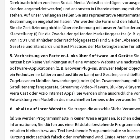
Direktnachrichten von Ihren Social-Media-Websites einfügen. vorausg
Kunden angemeldet werden) und ansonsten in Übereinstimmung mit der
stehen. Auf unser Verlangen stellen Sie uns repräsentative Mustermater
Bestimmungen eingehalten haben. Wir werden die Form und den Inhalt, di
Sie die Zertifizierung nicht in Übereinstimmung mit unserer Aufforderu
Klarstellung: (i) Für die Zwecke der geltenden Marketinggesetze (z. 
von 1991 und ähnlicher oder Nachfolgegesetze) sind Sie der „Absender“ j
Gesetze und Standards und Best Practices der Marketingbranche für 
5. Verbreitung von Partner-Links über Software und Geräte
Sie
nutzen bzw. keine Verlinkungen auf eine Amazon-Website wie nachsteh
Software-Applikationen (z. B. Browser Plug-ins, Browser Helper Objec
ein Endnutzer installieren und ausführen kann) und Geräten, einschlie
Zugelassenen Mobilen Anwendungen); oder (b) im Zusammenhang mit bzw.
Satellitenempfangsgeräte, Streaming-Video-Playern, Blu-Ray-Playern 
Viera Cast oder Vizio Internet Apps). Sie werden ohne ausdrückliche v
Entwicklung von Modellen des maschinellen Lernens oder verwandter 
6. Inhalte auf Ihrer Website
. Sie tragen die ausschließliche Verantwo
(a) Sie werden Programminhalte in keiner Weise ergänzen, löschen oder
Informationen; Sie dürfen aus einer Bilddatei bestehende Programminhal
erhalten bleiben bzw. aus Text bestehende Programminhalte so kürzen, 
Kürzung nicht sachlich falsch oder irreführend wird. Einige Arten von L