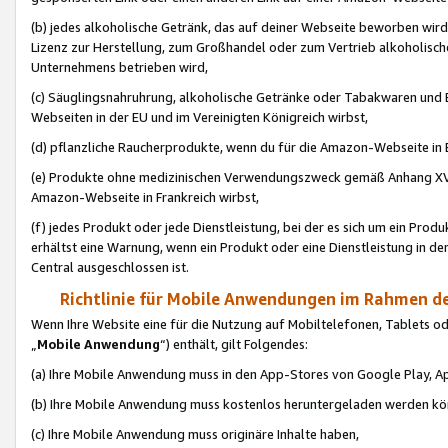
(b) jedes alkoholische Getränk, das auf deiner Webseite beworben wird
Lizenz zur Herstellung, zum Großhandel oder zum Vertrieb alkoholisch
Unternehmens betrieben wird,
(c) Säuglingsnahruhrung, alkoholische Getränke oder Tabakwaren und E
Webseiten in der EU und im Vereinigten Königreich wirbst,
(d) pflanzliche Raucherprodukte, wenn du für die Amazon-Webseite in B
(e) Produkte ohne medizinischen Verwendungszweck gemäß Anhang XVI 
Amazon-Webseite in Frankreich wirbst,
(f) jedes Produkt oder jede Dienstleistung, bei der es sich um ein Prod
erhältst eine Warnung, wenn ein Produkt oder eine Dienstleistung in de
Central ausgeschlossen ist.
Richtlinie für Mobile Anwendungen im Rahmen de
Wenn Ihre Website eine für die Nutzung auf Mobiltelefonen, Tablets 
„
Mobile Anwendung
“) enthält, gilt Folgendes:
(a) Ihre Mobile Anwendung muss in den App-Stores von Google Play, A
(b) Ihre Mobile Anwendung muss kostenlos heruntergeladen werden könn
(c) Ihre Mobile Anwendung muss originäre Inhalte haben,