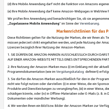
(d) Ihre Mobile Anwendung darf nicht die Funktion von Amazons eige
(e) Ihre Mobile Anwendung darf keine Amazon-Webpages in WebView 
Wir prüfen Ihre Anwendung und benachrichtigen Sie, ob sie angenomm
„
Zugelassene Mobile Anwendung
“ im Sinne der
Vereinbarung
.
Markenrichtlinien für das 
Diese Richtlinien gelten für die Nutzung der Marken, die wir Ihnen als 
müssen jederzeit strikt eingehalten werden, und jede Nutzung der Ama
Lizenzen bezüglich Ihrer Nutzung der Amazon-Marken.
1. SIE DÜRFEN DIE AMAZON-MARKEN AUSSCHLIESSLICH DURCH DARS
AUF EINER AMAZON-WEBSITE MITTELS EINES ENTSPRECHENDEN PART
2. Ihre Nutzung der Amazon-Marken muss (i) im Einklang mit der aktuells
Programmdokumentation (wie im
Vergütungskatalog
definiert) erfolg
3. Sie dürfen die Amazon-Marken ausschließlich für den in der Progr
nicht wie folgt nutzen oder darstellen: (i) in einer Weise, die ein Spo
Produkte und Dienstleistungen zu verunglimpfen, (iii) in einer Weise
schädigen könnte, oder (iv) in Offline-Materialien oder E-Mails (z. B.
Dokumenten oder mündlicher Werbung).
4. Wir werden Ihnen ein Bild bzw. Bilder der Amazon-Marken zur Verfüg