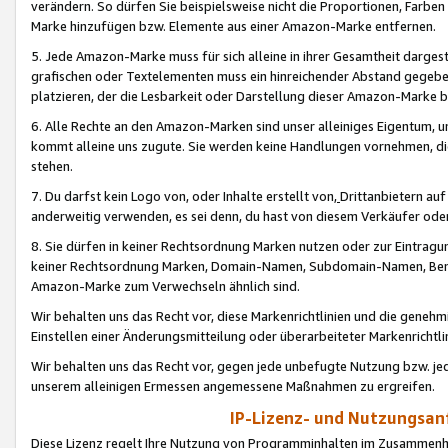
verändern. So dürfen Sie beispielsweise nicht die Proportionen, Farb
Marke hinzufügen bzw. Elemente aus einer Amazon-Marke entfernen.
5. Jede Amazon-Marke muss für sich alleine in ihrer Gesamtheit darge
grafischen oder Textelementen muss ein hinreichender Abstand gegebe
platzieren, der die Lesbarkeit oder Darstellung dieser Amazon-Marke b
6. Alle Rechte an den Amazon-Marken sind unser alleiniges Eigentum, 
kommt alleine uns zugute. Sie werden keine Handlungen vornehmen, 
stehen.
7. Du darfst kein Logo von, oder Inhalte erstellt von,
Drittanbietern au
anderweitig verwenden, es sei denn, du hast von diesem Verkäufer oder
8. Sie dürfen in keiner Rechtsordnung Marken nutzen oder zur Eintragu
keiner Rechtsordnung Marken, Domain-Namen, Subdomain-Namen, Benu
Amazon-Marke zum Verwechseln ähnlich sind.
Wir behalten uns das Recht vor, diese Markenrichtlinien und die gene
Einstellen einer Änderungsmitteilung oder überarbeiteter Markenricht
Wir behalten uns das Recht vor, gegen jede unbefugte Nutzung bzw. jede 
unserem alleinigen Ermessen angemessene Maßnahmen zu ergreifen.
IP-Lizenz- und Nutzungsan
Diese Lizenz regelt Ihre Nutzung von Programminhalten im Zusammen