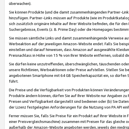
überwachen).
Sie können Produkte (und die damit zusammenhängenden Partner-Links)
hinzufügen. Partner-Links müssen auf Produkte (wie im Produktkatalog de
sich zusätzlich originäre Inhalte auf Ihrer Website befinden, die für 
Suchergebnisse, Events (z. B. Prime Day) oder die Homepages bestimmte
Sie müssen sämtliche Links und damit zusammenhängende Verweise auf z
Werbeaktion auf der jeweiligen Amazon-Website endet. Falls Sie beisp
einstellen und darauf hinweisen, dass Amazon auf ausgewählte Kleidun
Preisnachlass in Höhe von 15 % von Ihrer Website entfernen, sobald di
Sie dürfen keine unzutreffenden, überschwänglichen, täuschenden od
unsere Richtlinien, Werbeaktionen oder Preise aufstellen. Stellen Sie 
angebotenen Smartphone mit 64 GB Speicherkapazität ein, so dürfen S
führt.
Die Preise und die Verfügbarkeit von Produkten können Veränderungen 
Produkte ändern können, dürfen Sie auf Ihrer Website nur Angaben zu P
Preisen und Verfügbarkeit dargestellt sind bedienen oder (b) Sie Daten
der Lizenz festgelegten Anforderungen für die Nutzung von PA API einh
Ferner müssen Sie, falls Sie Preise für ein Produkt auf Ihrer Website in 
einer Preisvergleichsmaschine) zusammen mit Preisen für das gleiche o
außerhalb der Amazon-Website angeboten werden, jeweils den niedrigst