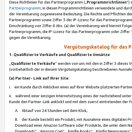
Diese Richtlinien für das Partnerprogramm („
Programmrichtlinien
“)
Partnerprogramm
; in diesen Programmrichtlinien verwendete und durch
der Vereinbarung zugewiesene Bedeutung. Die Rechte und Pflichten de
Partnerprogramm sowie Ziffer 3 der IP-Lizenz für das Partnerprogram
Einschränkung von Ziffer 6 Abs. (a) der Vereinbarung wird hiermit Fol
Partnerprogramm, die IP-Lizenz für das Partnerprogramm oder Ziffer 1
gegen die Vereinbarung.
Vergütungskatalog für das 
1. Qualifizierte Verkäufe und Qualifizierte Umsätze
„
Qualifizierte Verkäufe
“ werden von uns mit den in Ziffer 3 diese
(vorbehaltlich der in diesem Vergütungskatalog beschriebenen Ausnah
(a) Partner- Link auf Ihrer Site
:
i. ein Kunde durch Anklicken eines auf Ihrer Website platzierten Part
ii. während einer einzigen Internetsitzung eines der nachstehend unter (i)
Kunde den Partner-Link anklickt und mit dem zuerst eintretenden der f
A. Ablauf von 24 Stunden seit dem Klick,
B. der Kunde bestellt ein Produkt, mit Ausnahme eines digitalen P
Download einer Amazon Software oder Produkte, die unter dem N
Downloads“, „Amazon Coin“, „Kindle Books“, „Kindle Newspapers“, „