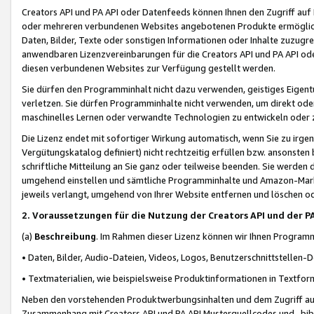
Creators API und PA API oder Datenfeeds können Ihnen den Zugriff auf D
oder mehreren verbundenen Websites angebotenen Produkte ermögliche
Daten, Bilder, Texte oder sonstigen Informationen oder Inhalte zuzugre
anwendbaren Lizenzvereinbarungen für die Creators API und PA API od
diesen verbundenen Websites zur Verfügung gestellt werden.
Sie dürfen den Programminhalt nicht dazu verwenden, geistiges Eigent
verletzen. Sie dürfen Programminhalte nicht verwenden, um direkt ode
maschinelles Lernen oder verwandte Technologien zu entwickeln oder zu
Die Lizenz endet mit sofortiger Wirkung automatisch, wenn Sie zu irg
Vergütungskatalog definiert) nicht rechtzeitig erfüllen bzw. ansonsten
schriftliche Mitteilung an Sie ganz oder teilweise beenden. Sie werden
umgehend einstellen und sämtliche Programminhalte und Amazon-Marke
jeweils verlangt, umgehend von Ihrer Website entfernen und löschen od
2. Voraussetzungen für die Nutzung der Creators API und der P
(a)
Beschreibung
. Im Rahmen dieser Lizenz können wir Ihnen Programmi
• Daten, Bilder, Audio-Dateien, Videos, Logos, Benutzerschnittstellen-
• Textmaterialien, wie beispielsweise Produktinformationen in Textfor
Neben den vorstehenden Produktwerbungsinhalten und dem Zugriff auf 
Zusammenhang mit Creators API und PA API Musterquellcodes und -bibli