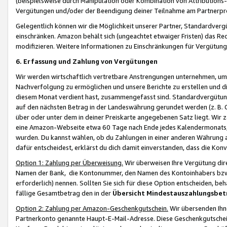
(beispielsweise durch Manipulation oder Kombination von Attributions-
Vergütungen und/oder der Beendigung deiner Teilnahme am Partnerp
Gelegentlich können wir die Möglichkeit unserer Partner, Standardv
einschränken. Amazon behält sich (ungeachtet etwaiger Fristen) das Re
modifizieren. Weitere Informationen zu Einschränkungen für Vergütung
6. Erfassung und Zahlung von Vergütungen
Wir werden wirtschaftlich vertretbare Anstrengungen unternehmen, um 
Nachverfolgung zu ermöglichen und unsere Berichte zu erstellen und di
diesem Monat verdient hast, zusammengefasst sind. Standardvergütung
auf den nächsten Betrag in der Landeswährung gerundet werden (z. B. C
über oder unter dem in deiner Preiskarte angegebenen Satz liegt. Wir
eine Amazon-Webseite etwa 60 Tage nach Ende jedes Kalendermonats, i
wurden. Du kannst wählen, ob du Zahlungen in einer anderen Währung
dafür entscheidest, erklärst du dich damit einverstanden, dass die K
Option 1: Zahlung per Überweisung.
Wir überweisen Ihre Vergütung dir
Namen der Bank, die Kontonummer, den Namen des Kontoinhabers bzw. a
erforderlich) nennen. Sollten Sie sich für diese Option entscheiden, be
fällige Gesamtbetrag den in der
Übersicht Mindestauszahlungsbet
Option 2: Zahlung per Amazon-Geschenkgutschein.
Wir übersenden Ihne
Partnerkonto genannte Haupt-E-Mail-Adresse. Diese Geschenkgutschei