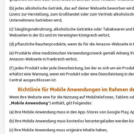
(b) jedes alkoholische Getränk, das auf deiner Webseite beworben wird
Lizenz zur Herstellung, zum Großhandel oder zum Vertrieb alkoholisch
Unternehmens betrieben wird,
(c) Säuglingsnahruhrung, alkoholische Getränke oder Tabakwaren und E
Webseiten in der EU und im Vereinigten Königreich wirbst,
(d) pflanzliche Raucherprodukte, wenn du für die Amazon-Webseite in B
(e) Produkte ohne medizinischen Verwendungszweck gemäß Anhang XVI 
Amazon-Webseite in Frankreich wirbst,
(f) jedes Produkt oder jede Dienstleistung, bei der es sich um ein Prod
erhältst eine Warnung, wenn ein Produkt oder eine Dienstleistung in de
Central ausgeschlossen ist.
Richtlinie für Mobile Anwendungen im Rahmen de
Wenn Ihre Website eine für die Nutzung auf Mobiltelefonen, Tablets 
„
Mobile Anwendung
“) enthält, gilt Folgendes:
(a) Ihre Mobile Anwendung muss in den App-Stores von Google Play, A
(b) Ihre Mobile Anwendung muss kostenlos heruntergeladen werden könn
(c) Ihre Mobile Anwendung muss originäre Inhalte haben,