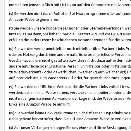
umzuleiten (einschließlich mit Hilfe von auf den Computern der Nutzer i
(s) Sie werden nicht durch Roboter, Softwareprogramme oder auf andere
Amazon-Website generieren.
(t) Sie werden unsere Kundenrezensionen oder Sternebewertungen wed
nutzen, es sei denn, Sie haben über die Creators API und die PA API e
erfüllen die in der Lizenz beschriebenen Voraussetzungen für die Nutzu
(u) Sie werden weder unmittelbar noch mittelbar über Partner-Links P
oder zu Nutzung durch eine andere natürliche oder juristische Person,
Geschäftspartnern nicht gestatten bzw. diese nicht dazu auffordern od
andere natürliche oder juristische Person, unmittelbar oder mittelbar
zu Wiederverkaufs- oder gewerblichen Zwecken (gleich welcher Art) 
auf Ihrer Website zum Wiederverkauf oder für gewerbliche Nutzungen 
(v) Sie werden die URL Ihrer Website, die die Partner-Links enthält b
werden, nicht in einer Weise tarnen, verstecken, manipulieren oder and
nicht mit angemessenem Aufwand in der Lage sind, die Website oder A
Links eine Amazon-Website aufruft.
(w) Sie werden keine Link-Verkürzungen, Schaltflächen, Hyperlinks ode
dahingehend hervorrufen, dass Sie auf eine Amazon-Website verlinken
(x) Auf unser Verlangen hin legen Sie uns eine schriftliche Bestätigung