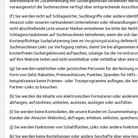
Werbeinhalte im Zusammenhang mit Suchergebnissen verwendet werden,
vorausgesetzt die Suchmaschine verfügt über entsprechende Ausschlu
(f) Sie werden nicht auf Schlagwörter, Suchbegriffe oder andere Ident
Amazon oder unseren verbundenen Unternehmen oder Abwandlungen bzw
nicht abschließende Liste unserer Marken entnehmen Sie bitte der Nich
Schlagwortauktionen auf Suchmaschinen teilnehmen, wenn die sich da
Kostenpflichtige Suchplatzierung (wie im
Vergütungskatalog
definiert
Suchmaschinen Links zur Verfügung stellen, damit Sie bei allgemeinen I
kostenfreien Suchergebnissen) auftauchen, solange Sie die
Vereinbaru
auf Ihre Website leiten und nicht unmittelbar oder mittelbar über eine
(g) Sie werden natürlichen oder juristischen Personen für die Nutzung 
Form von Geld, Rabatten, Preisnachlässen, Punkten, Spenden für Hilfs
beispielsweise keine Prämien- oder Treueprogramme auflegen, die Anrei
Partner-Links zu besuchen.
(h) Sie werden die Inhalte von elektronischen Formularen oder anderem M
abfangen, aufzeichnen, umleiten, auslesen, auslegen oder ausfüllen.
(i) Sie werden keine Kontodaten, die unsere Kunden im Zusammenhang 
Kunden der Amazon-Websites), abfragen, erheben, einholen, speichern,
(j) Sie werden Funktionen von Schaltflächen, Links oder andere Funkti
(k) Sie werden keine Bestellungen oder andere Geschäfte über eine Ama