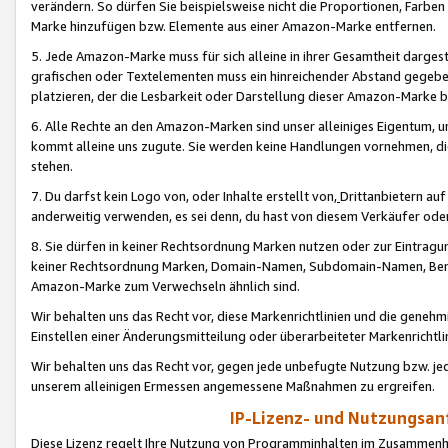
verändern. So dürfen Sie beispielsweise nicht die Proportionen, Farb
Marke hinzufügen bzw. Elemente aus einer Amazon-Marke entfernen.
5. Jede Amazon-Marke muss für sich alleine in ihrer Gesamtheit darge
grafischen oder Textelementen muss ein hinreichender Abstand gegebe
platzieren, der die Lesbarkeit oder Darstellung dieser Amazon-Marke b
6. Alle Rechte an den Amazon-Marken sind unser alleiniges Eigentum, 
kommt alleine uns zugute. Sie werden keine Handlungen vornehmen, 
stehen.
7. Du darfst kein Logo von, oder Inhalte erstellt von,
Drittanbietern au
anderweitig verwenden, es sei denn, du hast von diesem Verkäufer oder
8. Sie dürfen in keiner Rechtsordnung Marken nutzen oder zur Eintragu
keiner Rechtsordnung Marken, Domain-Namen, Subdomain-Namen, Benu
Amazon-Marke zum Verwechseln ähnlich sind.
Wir behalten uns das Recht vor, diese Markenrichtlinien und die gene
Einstellen einer Änderungsmitteilung oder überarbeiteter Markenricht
Wir behalten uns das Recht vor, gegen jede unbefugte Nutzung bzw. jede 
unserem alleinigen Ermessen angemessene Maßnahmen zu ergreifen.
IP-Lizenz- und Nutzungsan
Diese Lizenz regelt Ihre Nutzung von Programminhalten im Zusammen