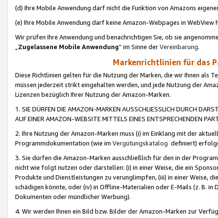
(d) Ihre Mobile Anwendung darf nicht die Funktion von Amazons eige
(e) Ihre Mobile Anwendung darf keine Amazon-Webpages in WebView 
Wir prüfen Ihre Anwendung und benachrichtigen Sie, ob sie angenomm
„
Zugelassene Mobile Anwendung
“ im Sinne der
Vereinbarung
.
Markenrichtlinien für das 
Diese Richtlinien gelten für die Nutzung der Marken, die wir Ihnen als 
müssen jederzeit strikt eingehalten werden, und jede Nutzung der Ama
Lizenzen bezüglich Ihrer Nutzung der Amazon-Marken.
1. SIE DÜRFEN DIE AMAZON-MARKEN AUSSCHLIESSLICH DURCH DARS
AUF EINER AMAZON-WEBSITE MITTELS EINES ENTSPRECHENDEN PART
2. Ihre Nutzung der Amazon-Marken muss (i) im Einklang mit der aktuells
Programmdokumentation (wie im
Vergütungskatalog
definiert) erfolg
3. Sie dürfen die Amazon-Marken ausschließlich für den in der Progr
nicht wie folgt nutzen oder darstellen: (i) in einer Weise, die ein Spo
Produkte und Dienstleistungen zu verunglimpfen, (iii) in einer Weise
schädigen könnte, oder (iv) in Offline-Materialien oder E-Mails (z. B.
Dokumenten oder mündlicher Werbung).
4. Wir werden Ihnen ein Bild bzw. Bilder der Amazon-Marken zur Verfüg