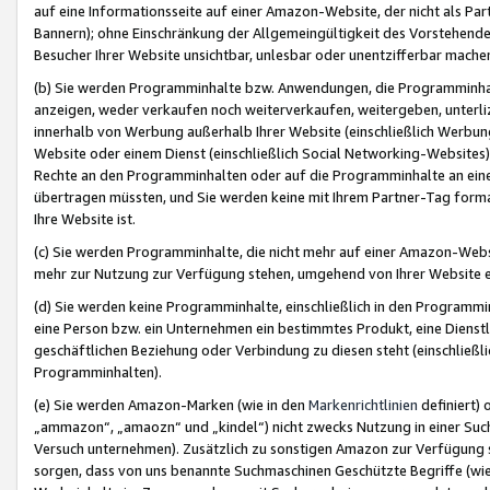
auf eine Informationsseite auf einer Amazon-Website, der nicht als Part
Bannern); ohne Einschränkung der Allgemeingültigkeit des Vorstehende
Besucher Ihrer Website unsichtbar, unlesbar oder unentzifferbar mache
(b) Sie werden Programminhalte bzw. Anwendungen, die Programminhalt
anzeigen, weder verkaufen noch weiterverkaufen, weitergeben, unterli
innerhalb von Werbung außerhalb Ihrer Website (einschließlich Werbun
Website oder einem Dienst (einschließlich Social Networking-Website
Rechte an den Programminhalten oder auf die Programminhalte an eine a
übertragen müssten, und Sie werden keine mit Ihrem Partner-Tag formati
Ihre Website ist.
(c) Sie werden Programminhalte, die nicht mehr auf einer Amazon-Websit
mehr zur Nutzung zur Verfügung stehen, umgehend von Ihrer Website e
(d) Sie werden keine Programminhalte, einschließlich in den Programmin
eine Person bzw. ein Unternehmen ein bestimmtes Produkt, eine Dienstle
geschäftlichen Beziehung oder Verbindung zu diesen steht (einschließli
Programminhalten).
(e) Sie werden Amazon-Marken (wie in den
Markenrichtlinien
definiert) 
„ammazon“, „amaozn“ und „kindel“) nicht zwecks Nutzung in einer Suc
Versuch unternehmen). Zusätzlich zu sonstigen Amazon zur Verfügung 
sorgen, dass von uns benannte Suchmaschinen Geschützte Begriffe (wie 