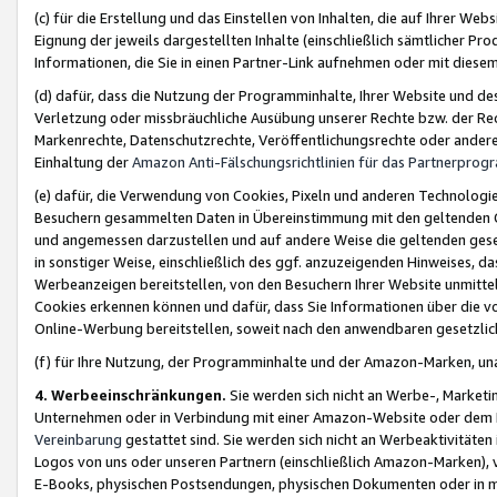
(c) für die Erstellung und das Einstellen von Inhalten, die auf Ihrer We
Eignung der jeweils dargestellten Inhalte (einschließlich sämtlicher 
Informationen, die Sie in einen Partner-Link aufnehmen oder mit diese
(d) dafür, dass die Nutzung der Programminhalte, Ihrer Website und des 
Verletzung oder missbräuchliche Ausübung unserer Rechte bzw. der Recht
Markenrechte, Datenschutzrechte, Veröffentlichungsrechte oder anderer
Einhaltung der
Amazon Anti-Fälschungsrichtlinien für das Partnerpro
(e) dafür, die Verwendung von Cookies, Pixeln und anderen Technologien
Besuchern gesammelten Daten in Übereinstimmung mit den geltenden Ge
und angemessen darzustellen und auf andere Weise die geltenden geset
in sonstiger Weise, einschließlich des ggf. anzuzeigenden Hinweises, d
Werbeanzeigen bereitstellen, von den Besuchern Ihrer Website unmitte
Cookies erkennen können und dafür, dass Sie Informationen über die v
Online-Werbung bereitstellen, soweit nach den anwendbaren gesetzlic
(f) für Ihre Nutzung, der Programminhalte und der Amazon-Marken, u
4. Werbeeinschränkungen.
Sie werden sich nicht an Werbe-, Market
Unternehmen oder in Verbindung mit einer Amazon-Website oder dem Pa
Vereinbarung
gestattet sind. Sie werden sich nicht an Werbeaktivitäten
Logos von uns oder unseren Partnern (einschließlich Amazon-Marken), 
E-Books, physischen Postsendungen, physischen Dokumenten oder in 