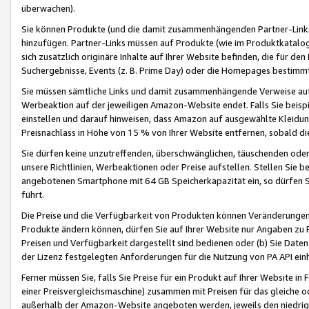
überwachen).
Sie können Produkte (und die damit zusammenhängenden Partner-Links)
hinzufügen. Partner-Links müssen auf Produkte (wie im Produktkatalog de
sich zusätzlich originäre Inhalte auf Ihrer Website befinden, die für 
Suchergebnisse, Events (z. B. Prime Day) oder die Homepages bestimmte
Sie müssen sämtliche Links und damit zusammenhängende Verweise auf z
Werbeaktion auf der jeweiligen Amazon-Website endet. Falls Sie beisp
einstellen und darauf hinweisen, dass Amazon auf ausgewählte Kleidun
Preisnachlass in Höhe von 15 % von Ihrer Website entfernen, sobald di
Sie dürfen keine unzutreffenden, überschwänglichen, täuschenden od
unsere Richtlinien, Werbeaktionen oder Preise aufstellen. Stellen Sie 
angebotenen Smartphone mit 64 GB Speicherkapazität ein, so dürfen S
führt.
Die Preise und die Verfügbarkeit von Produkten können Veränderungen 
Produkte ändern können, dürfen Sie auf Ihrer Website nur Angaben zu P
Preisen und Verfügbarkeit dargestellt sind bedienen oder (b) Sie Daten
der Lizenz festgelegten Anforderungen für die Nutzung von PA API einh
Ferner müssen Sie, falls Sie Preise für ein Produkt auf Ihrer Website in 
einer Preisvergleichsmaschine) zusammen mit Preisen für das gleiche o
außerhalb der Amazon-Website angeboten werden, jeweils den niedrigst