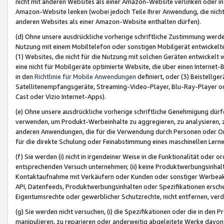
nicht mit anderen Websites als einer Amazon-Website verlinken oder i
Amazon-Website lenken (wobei jedoch Teile Ihrer Anwendung, die nich
anderen Websites als einer Amazon-Website enthalten dürfen).
(d) Ohne unsere ausdrückliche vorherige schriftliche Zustimmung werd
Nutzung mit einem Mobiltelefon oder sonstigen Mobilgerät entwickelt
(1) Websites, die nicht für die Nutzung mit solchen Geräten entwickelt
eine nicht für Mobilgeräte optimierte Website, die über einen Interne
in den
Richtlinie für Mobile Anwendungen
definiert, oder (3) Beistellge
Satellitenempfangsgeräte, Streaming-Video-Player, Blu-Ray-Player ode
Cast oder Vizio Internet-Apps).
(e) Ohne unsere ausdrückliche vorherige schriftliche Genehmigung dürfe
verwenden, um Produkt-Werbeinhalte zu aggregieren, zu analysieren, 
anderen Anwendungen, die für die Verwendung durch Personen oder Or
für die direkte Schulung oder Feinabstimmung eines maschinellen Lern
(f) Sie werden (i) nicht in irgendeiner Weise in die Funktionalität ode
entsprechenden Versuch unternehmen; (ii) keine Produktwerbungsinha
Kontaktaufnahme mit Verkäufern oder Kunden oder sonstiger Werbeaktiv
API, Datenfeeds, Produktwerbungsinhalten oder Spezifikationen erschei
Eigentumsrechte oder gewerblicher Schutzrechte, nicht entfernen, verd
(g) Sie werden nicht versuchen, (i) die Spezifikationen oder die in de
manipulieren, zu reparieren oder anderweitig abgeleitete Werke davon z