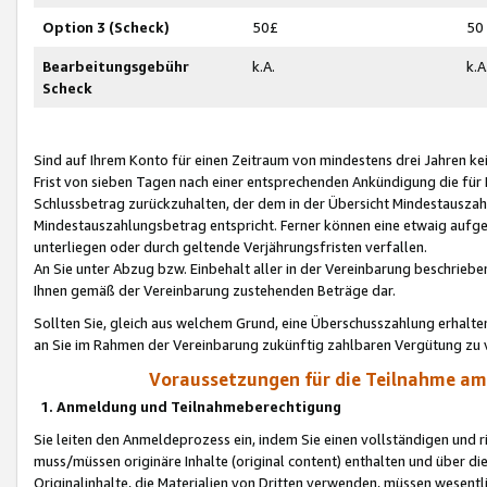
Option 3 (Scheck)
50£
50
Bearbeitungsgebühr
k.A.
k.A
Scheck
Sind auf Ihrem Konto für einen Zeitraum von mindestens drei Jahren kein
Frist von sieben Tagen nach einer entsprechenden Ankündigung die für
Schlussbetrag zurückzuhalten, der dem in der Übersicht Mindestausz
Mindestauszahlungsbetrag entspricht. Ferner können eine etwaig aufg
unterliegen oder durch geltende Verjährungsfristen verfallen.
An Sie unter Abzug bzw. Einbehalt aller in der Vereinbarung beschrieb
Ihnen gemäß der Vereinbarung zustehenden Beträge dar.
Sollten Sie, gleich aus welchem Grund, eine Überschusszahlung erhalte
an Sie im Rahmen der Vereinbarung zukünftig zahlbaren Vergütung zu 
Voraussetzungen für die Teilnahme a
1. Anmeldung und Teilnahmeberechtigung
Sie leiten den Anmeldeprozess ein, indem Sie einen vollständigen und 
muss/müssen originäre Inhalte (original content) enthalten und über d
Originalinhalte, die Materialien von Dritten verwenden, müssen wese