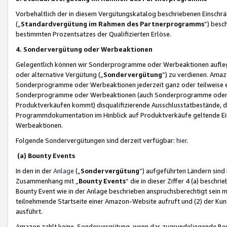
Vorbehaltlich der in diesem Vergütungskatalog beschriebenen Einschr
(„
Standardvergütung im Rahmen des Partnerprogramms
“) besc
bestimmten Prozentsatzes der Qualifizierten Erlöse.
4. Sondervergütung oder Werbeaktionen
Gelegentlich können wir Sonderprogramme oder Werbeaktionen auflegen,
oder alternative Vergütung („
Sondervergütung
”) zu verdienen. Amazo
Sonderprogramme oder Werbeaktionen jederzeit ganz oder teilweise einz
Sonderprogramme oder Werbeaktionen (auch Sonderprogramme oder We
Produktverkäufen kommt) disqualifizierende Ausschlusstatbestände, di
Programmdokumentation im Hinblick auf Produktverkäufe geltende E
Werbeaktionen.
Folgende Sondervergütungen sind derzeit verfügbar:
hier
.
(a) Bounty Events
In den in der
Anlage
(„
Sondervergütung
“) aufgeführten Ländern sind
Zusammenhang mit „
Bounty Events
“ die in dieser Ziffer 4 (a) besch
Bounty Event wie in der Anlage beschrieben anspruchsberechtigt sein mu
teilnehmende Startseite einer Amazon-Website aufruft und (2) der Kun
ausführt.
Amazon zahlt keine Sondervergütung, wenn das zugrundeliegende Boun