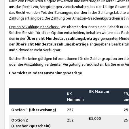
Kauf von Produkten eingelöst werden und unterliegen unseren Geschäf
uns das Recht vor, Vergütungen zurückzuhalten, bis der fällige Gesamt
das Recht vor, den Teil der Zahlungen, der den in der Zahlungstabelle 
Zahlungsart angibst. Die Zahlung per Amazon-Geschenkgutschein ist in
Option 3: Zahlung per Scheck.
Wir übersenden Ihnen einen Scheck in Höh
Sollten Sie sich für diese Option entscheiden, behalten wir uns das Rec
den in der
Übersicht Mindestauszahlungsbeträge
genannten Mindest
der
Übersicht Mindestauszahlungsbeträge
angegebene Bearbeitung
und Schweden nicht verfügbar.
Sollten Sie keine gültigen Informationen für die Zahlungsoption bereit
oder die Auszahlung verdienter Vergütung zurückhalten, bis Sie eine A
Übersicht Mindestauszahlungsbeträge
UK Maxium
UK
FR,
Minimum
un
Option 1 (Überweisung)
25£
25
£5,000
Option 2
25£
25
(Geschenkgutschein)