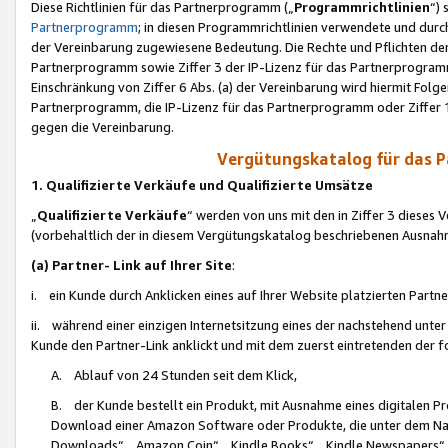
Diese Richtlinien für das Partnerprogramm („
Programmrichtlinien
“)
Partnerprogramm
; in diesen Programmrichtlinien verwendete und durch
der Vereinbarung zugewiesene Bedeutung. Die Rechte und Pflichten de
Partnerprogramm sowie Ziffer 3 der IP-Lizenz für das Partnerprogram
Einschränkung von Ziffer 6 Abs. (a) der Vereinbarung wird hiermit Fol
Partnerprogramm, die IP-Lizenz für das Partnerprogramm oder Ziffer 1
gegen die Vereinbarung.
Vergütungskatalog für das 
1. Qualifizierte Verkäufe und Qualifizierte Umsätze
„
Qualifizierte Verkäufe
“ werden von uns mit den in Ziffer 3 diese
(vorbehaltlich der in diesem Vergütungskatalog beschriebenen Ausnah
(a) Partner- Link auf Ihrer Site
:
i. ein Kunde durch Anklicken eines auf Ihrer Website platzierten Part
ii. während einer einzigen Internetsitzung eines der nachstehend unter (i)
Kunde den Partner-Link anklickt und mit dem zuerst eintretenden der f
A. Ablauf von 24 Stunden seit dem Klick,
B. der Kunde bestellt ein Produkt, mit Ausnahme eines digitalen P
Download einer Amazon Software oder Produkte, die unter dem N
Downloads“, „Amazon Coin“, „Kindle Books“, „Kindle Newspapers“, „