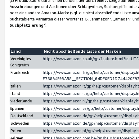
(c) Produktkäufe durch einen Kunden, der durch eine Anzeige auf eine 
Ausschreibungen und Auktionen über Schlagwörter, Suchbegriffe oder 
oder eine andere Amazon-Marke (vgl. die nicht abschließende Liste un
buchstabierte Varianten dieser Wörter (z. B. „ammazon“, „amaozn“ und „
Suchplatzierung
”);
Land
Nicht abschließende Liste der Marken
Vereinigtes
https://www.amazon.co.uk/gp/feature.html?ie=U
Königreich
Frankreich
https://www.amazon.fr/gp/help/customer/displa
E78834F9BA58__SECTION_64DE0ED1D744420E9
Italien
https://www.amazon.it/gp/help/customer/display
Irland
https://www.amazon.ie/gp/help/customer/displa
Niederlande
https://www.amazon.nl/gp/help/customer/display
Spanien
https://www.amazon.es/gp/help/customer/display
Deutschland
https://www.amazon.de/gp/help/customer/displa
Schweden
https://www.amazon.de/gp/help/customer/displa
Polen
https://www.amazon.pl/gp/help/customer/display
Belgien
https://www.amazon.com.be/gp/help/customer/d