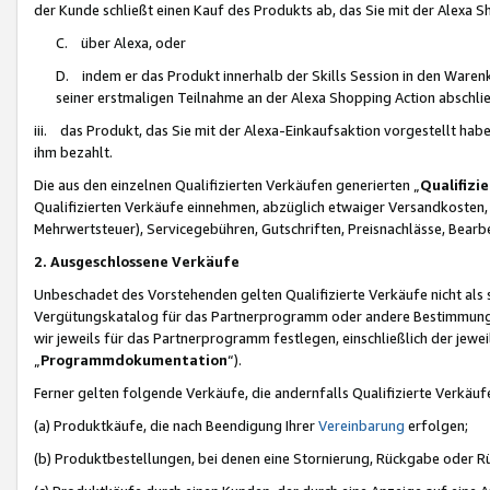
der Kunde schließt einen Kauf des Produkts ab, das Sie mit der Alexa 
C. über Alexa, oder
D. indem er das Produkt innerhalb der Skills Session in den Waren
seiner erstmaligen Teilnahme an der Alexa Shopping Action abschlie
iii. das Produkt, das Sie mit der Alexa-Einkaufsaktion vorgestellt ha
ihm bezahlt.
Die aus den einzelnen Qualifizierten Verkäufen generierten „
Qualifizi
Qualifizierten Verkäufe einnehmen, abzüglich etwaiger Versandkosten
Mehrwertsteuer), Servicegebühren, Gutschriften, Preisnachlässe, Bear
2. Ausgeschlossene Verkäufe
Unbeschadet des Vorstehenden gelten Qualifizierte Verkäufe nicht als
Vergütungskatalog für das Partnerprogramm oder andere Bestimmungen,
wir jeweils für das Partnerprogramm festlegen, einschließlich der jewe
„
Programmdokumentation
“).
Ferner gelten folgende Verkäufe, die andernfalls Qualifizierte Verkä
(a) Produktkäufe, die nach Beendigung Ihrer
Vereinbarung
erfolgen;
(b) Produktbestellungen, bei denen eine Stornierung, Rückgabe oder R