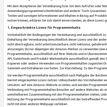
Mit dem Akzeptieren der Vereinbarung bzw. mit dem Aufrufen oder Nutz
Anwendungsprogrammierschnittstellen und anderer Tools (zusammen die
Texten und sonstigen Informationen und Inhalten in Bezug auf Produkte
nutzen können, erklären Sie sich damit einverstanden, an diese Lizenz 
1. Eingeschränkte Lizenz für Programminhalte
Vorbehaltlich der Bedingungen der Vereinbarung und ausschließlich z
Einhaltung der Vereinbarung (einschließlich dieser Lizenz und der ande
nicht übertragbare, nicht unterlizenzierbare, nicht exklusive, gebühren
anzuzeigen; (b) nur diejenigen der Amazon-Marken zu verwenden (wie in 
Programminhalte, ausschließlich auf Ihrer Website und in Übereinstimmu
API, Datenfeeds und Produkt-Werbeinhalte ausschließlich gemäß den Spe
Kopieren oder andere Verwenden von Programminhalten zugunsten Dri
Sammeln und Extrahieren von Daten. Zur Klarstellung: Zu den Program
Sie werden Programminhalte ausschließlich nach Maßgabe der Besti
hiermit eingeräumten Lizenz nutzen. Unbeschadet des Vorstehenden we
Umsätze auf eine Amazon-Website zu leiten, und werden Programminhal
Verbindung mit Programminhalten Besucher auf andere Websites als ein
unmittelbarem Zusammenhang mit den Programminhalten stehen, Links z
Nutzung der Programminhalte ausschließlich mit der betreffenden Pr
nicht mit einer anderen Webpage verlinken.