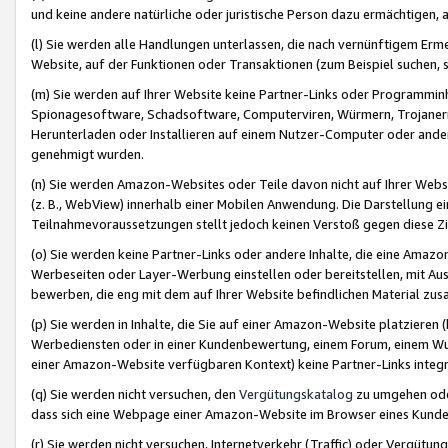
und keine andere natürliche oder juristische Person dazu ermächtigen, a
(l) Sie werden alle Handlungen unterlassen, die nach vernünftigem Erme
Website, auf der Funktionen oder Transaktionen (zum Beispiel suchen, s
(m) Sie werden auf Ihrer Website keine Partner-Links oder Programmin
Spionagesoftware, Schadsoftware, Computerviren, Würmern, Trojaner
Herunterladen oder Installieren auf einem Nutzer-Computer oder ande
genehmigt wurden.
(n) Sie werden Amazon-Websites oder Teile davon nicht auf Ihrer Websi
(z. B., WebView) innerhalb einer Mobilen Anwendung. Die Darstellung ein
Teilnahmevoraussetzungen stellt jedoch keinen Verstoß gegen diese Zif
(o) Sie werden keine Partner-Links oder andere Inhalte, die eine Am
Werbeseiten oder Layer-Werbung einstellen oder bereitstellen, mit Au
bewerben, die eng mit dem auf Ihrer Website befindlichen Material z
(p) Sie werden in Inhalte, die Sie auf einer Amazon-Website platzier
Werbediensten oder in einer Kundenbewertung, einem Forum, einem Wun
einer Amazon-Website verfügbaren Kontext) keine Partner-Links integr
(q) Sie werden nicht versuchen, den
Vergütungskatalog
zu umgehen oder
dass sich eine Webpage einer Amazon-Website im Browser eines Kunden 
(r) Sie werden nicht versuchen, Internetverkehr (Traffic) oder Vergü