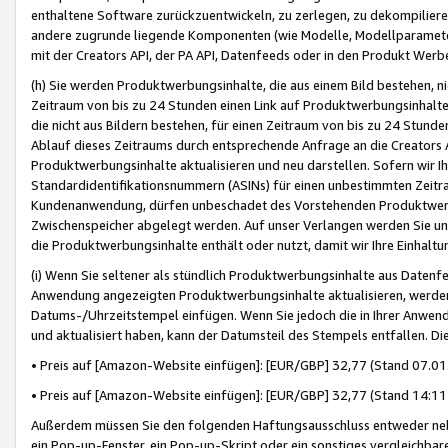
enthaltene Software zurückzuentwickeln, zu zerlegen, zu dekompilier
andere zugrunde liegende Komponenten (wie Modelle, Modellparameter
mit der Creators API, der PA API, Datenfeeds oder in den Produkt Werb
(h) Sie werden Produktwerbungsinhalte, die aus einem Bild bestehen, ni
Zeitraum von bis zu 24 Stunden einen Link auf Produktwerbungsinhalte
die nicht aus Bildern bestehen, für einen Zeitraum von bis zu 24 Stund
Ablauf dieses Zeitraums durch entsprechende Anfrage an die Creators 
Produktwerbungsinhalte aktualisieren und neu darstellen. Sofern wir Ih
Standardidentifikationsnummern (ASINs) für einen unbestimmten Zeitra
Kundenanwendung, dürfen unbeschadet des Vorstehenden Produktwerbu
Zwischenspeicher abgelegt werden. Auf unser Verlangen werden Sie un
die Produktwerbungsinhalte enthält oder nutzt, damit wir Ihre Einhalt
(i) Wenn Sie seltener als stündlich Produktwerbungsinhalte aus Datenfe
Anwendung angezeigten Produktwerbungsinhalte aktualisieren, werden 
Datums-/Uhrzeitstempel einfügen. Wenn Sie jedoch die in Ihrer Anwe
und aktualisiert haben, kann der Datumsteil des Stempels entfallen. Dies
• Preis auf [Amazon-Website einfügen]: [EUR/GBP] 32,77 (Stand 07.01.
• Preis auf [Amazon-Website einfügen]: [EUR/GBP] 32,77 (Stand 14:11 
Außerdem müssen Sie den folgenden Haftungsausschluss entweder neb
ein Pop-up-Fenster, ein Pop-up-Skript oder ein sonstiges vergleichba