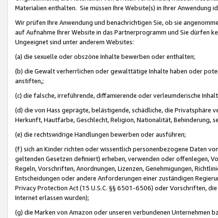
Materialien enthalten. Sie müssen Ihre Website(s) in Ihrer Anwendung ide
Wir prüfen Ihre Anwendung und benachrichtigen Sie, ob sie angenommen
auf Aufnahme Ihrer Website in das Partnerprogramm und Sie dürfen kei
Ungeeignet sind unter anderem Websites:
(a) die sexuelle oder obszöne Inhalte bewerben oder enthalten;
(b) die Gewalt verherrlichen oder gewalttätige Inhalte haben oder pot
anstiften,;
(c) die falsche, irreführende, diffamierende oder verleumderische Inha
(d) die von Hass geprägte, belästigende, schädliche, die Privatsphäre v
Herkunft, Hautfarbe, Geschlecht, Religion, Nationalität, Behinderung, 
(e) die rechtswidrige Handlungen bewerben oder ausführen;
(f) sich an Kinder richten oder wissentlich personenbezogene Daten vo
geltenden Gesetzen definiert) erheben, verwenden oder offenlegen, Vo
Regeln, Vorschriften, Anordnungen, Lizenzen, Genehmigungen, Richtlini
Entscheidungen oder andere Anforderungen einer zuständigen Regierung
Privacy Protection Act (15 U.S.C. §§ 6501-6506) oder Vorschriften, di
Internet erlassen wurden);
(g) die Marken von Amazon oder unseren verbundenen Unternehmen b