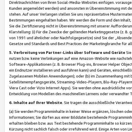
Direktnachrichten von Ihren Social-Media-Websites einfügen. vorausg
Kunden angemeldet werden) und ansonsten in Übereinstimmung mit der
stehen. Auf unser Verlangen stellen Sie uns repräsentative Mustermater
Bestimmungen eingehalten haben. Wir werden die Form und den Inhalt, di
Sie die Zertifizierung nicht in Übereinstimmung mit unserer Aufforderu
Klarstellung: (i) Für die Zwecke der geltenden Marketinggesetze (z. 
von 1991 und ähnlicher oder Nachfolgegesetze) sind Sie der „Absender“ j
Gesetze und Standards und Best Practices der Marketingbranche für 
5. Verbreitung von Partner-Links über Software und Geräte
Sie
nutzen bzw. keine Verlinkungen auf eine Amazon-Website wie nachsteh
Software-Applikationen (z. B. Browser Plug-ins, Browser Helper Objec
ein Endnutzer installieren und ausführen kann) und Geräten, einschlie
Zugelassenen Mobilen Anwendungen); oder (b) im Zusammenhang mit bzw.
Satellitenempfangsgeräte, Streaming-Video-Playern, Blu-Ray-Playern 
Viera Cast oder Vizio Internet Apps). Sie werden ohne ausdrückliche v
Entwicklung von Modellen des maschinellen Lernens oder verwandter 
6. Inhalte auf Ihrer Website
. Sie tragen die ausschließliche Verantwo
(a) Sie werden Programminhalte in keiner Weise ergänzen, löschen oder
Informationen; Sie dürfen aus einer Bilddatei bestehende Programminhal
erhalten bleiben bzw. aus Text bestehende Programminhalte so kürzen, 
Kürzung nicht sachlich falsch oder irreführend wird. Einige Arten von L