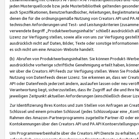
jeden Musterquellcode bzw. jede Musterbibliothek geltenden gesonder
auch Spezifikationen, Benutzerhandbücher, Anleitungen, Begleitmaterial
denen die für die ordnungsgemäße Nutzung von Creators API und PA A
technischen Anforderungen und Test- und Leistungskriterien (zusammen
verwendete Begriff „Produktwerbungsinhalte“ schließt ausdrücklich al
Lizenz zur Verfügung stellen, sowie alle von uns zur Verfügung gestel
ausdrücklich nicht auf Daten, Bilder, Texte oder sonstige Informatione
es sich nicht um eine Amazon-Website handelt.
(b) Abrufen von Produktwerbungsinhalten. Sie können Produkt-Werbein
ausdrückliche vorherige schriftliche Genehmigung erteilt haben, könn
wir über die Creators API Feeds zur Verfügung stellen. Wenn Sie Produk
Nutzung von Datenfeeds dieser Lizenz. Sie erkennen an, dass wir Creat
API oder Datenfeeds jederzeit ändern, auslaufen lassen oder neu veröffe
Verantwortung liegt, sicherzustellen, dass Ihr Zugriff auf die und Ihr
jeweiligen Zeitpunkt aktuellen Anforderungen (einschließlich dieser Liz
Zur Identifizierung Ihres Kontos und zum Stellen von Anfragen an Crea
Schlüssel und einem privaten Schlüssel (jedes Schlüsselpaar eine „Kon
Rahmen des Amazon-Partnerprogramms zugeteilte Partner-ID oder ein
Kontokennungen über den Creators API und PA API Kontoerstellungspro
Um Programmwerbeinhalte über die Creators API Dienste zu erhalten, m