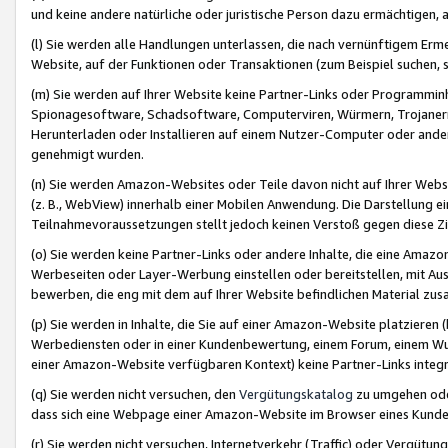
und keine andere natürliche oder juristische Person dazu ermächtigen, a
(l) Sie werden alle Handlungen unterlassen, die nach vernünftigem Erme
Website, auf der Funktionen oder Transaktionen (zum Beispiel suchen, s
(m) Sie werden auf Ihrer Website keine Partner-Links oder Programmin
Spionagesoftware, Schadsoftware, Computerviren, Würmern, Trojaner
Herunterladen oder Installieren auf einem Nutzer-Computer oder ande
genehmigt wurden.
(n) Sie werden Amazon-Websites oder Teile davon nicht auf Ihrer Websi
(z. B., WebView) innerhalb einer Mobilen Anwendung. Die Darstellung ein
Teilnahmevoraussetzungen stellt jedoch keinen Verstoß gegen diese Zif
(o) Sie werden keine Partner-Links oder andere Inhalte, die eine Am
Werbeseiten oder Layer-Werbung einstellen oder bereitstellen, mit Au
bewerben, die eng mit dem auf Ihrer Website befindlichen Material z
(p) Sie werden in Inhalte, die Sie auf einer Amazon-Website platzier
Werbediensten oder in einer Kundenbewertung, einem Forum, einem Wun
einer Amazon-Website verfügbaren Kontext) keine Partner-Links integr
(q) Sie werden nicht versuchen, den
Vergütungskatalog
zu umgehen oder
dass sich eine Webpage einer Amazon-Website im Browser eines Kunden 
(r) Sie werden nicht versuchen, Internetverkehr (Traffic) oder Vergü