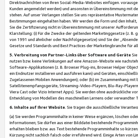
Direktnachrichten von Ihren Social-Media-Websites einfügen. vorausg
Kunden angemeldet werden) und ansonsten in Übereinstimmung mit der
stehen. Auf unser Verlangen stellen Sie uns repräsentative Mustermater
Bestimmungen eingehalten haben. Wir werden die Form und den Inhalt, di
Sie die Zertifizierung nicht in Übereinstimmung mit unserer Aufforderu
Klarstellung: (i) Für die Zwecke der geltenden Marketinggesetze (z. 
von 1991 und ähnlicher oder Nachfolgegesetze) sind Sie der „Absender“ j
Gesetze und Standards und Best Practices der Marketingbranche für 
5. Verbreitung von Partner-Links über Software und Geräte
Sie
nutzen bzw. keine Verlinkungen auf eine Amazon-Website wie nachsteh
Software-Applikationen (z. B. Browser Plug-ins, Browser Helper Objec
ein Endnutzer installieren und ausführen kann) und Geräten, einschlie
Zugelassenen Mobilen Anwendungen); oder (b) im Zusammenhang mit bzw.
Satellitenempfangsgeräte, Streaming-Video-Playern, Blu-Ray-Playern 
Viera Cast oder Vizio Internet Apps). Sie werden ohne ausdrückliche v
Entwicklung von Modellen des maschinellen Lernens oder verwandter 
6. Inhalte auf Ihrer Website
. Sie tragen die ausschließliche Verantwo
(a) Sie werden Programminhalte in keiner Weise ergänzen, löschen oder
Informationen; Sie dürfen aus einer Bilddatei bestehende Programminhal
erhalten bleiben bzw. aus Text bestehende Programminhalte so kürzen, 
Kürzung nicht sachlich falsch oder irreführend wird. Einige Arten von L