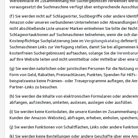
Werbeinhalte im Zusammenhang mit Suchergebnissen verwendet werden,
vorausgesetzt die Suchmaschine verfügt über entsprechende Ausschlu
(f) Sie werden nicht auf Schlagwörter, Suchbegriffe oder andere Ident
Amazon oder unseren verbundenen Unternehmen oder Abwandlungen bzw
nicht abschließende Liste unserer Marken entnehmen Sie bitte der Nich
Schlagwortauktionen auf Suchmaschinen teilnehmen, wenn die sich da
Kostenpflichtige Suchplatzierung (wie im
Vergütungskatalog
definiert
Suchmaschinen Links zur Verfügung stellen, damit Sie bei allgemeinen I
kostenfreien Suchergebnissen) auftauchen, solange Sie die
Vereinbaru
auf Ihre Website leiten und nicht unmittelbar oder mittelbar über eine
(g) Sie werden natürlichen oder juristischen Personen für die Nutzung 
Form von Geld, Rabatten, Preisnachlässen, Punkten, Spenden für Hilfs
beispielsweise keine Prämien- oder Treueprogramme auflegen, die Anrei
Partner-Links zu besuchen.
(h) Sie werden die Inhalte von elektronischen Formularen oder anderem M
abfangen, aufzeichnen, umleiten, auslesen, auslegen oder ausfüllen.
(i) Sie werden keine Kontodaten, die unsere Kunden im Zusammenhang 
Kunden der Amazon-Websites), abfragen, erheben, einholen, speichern,
(j) Sie werden Funktionen von Schaltflächen, Links oder andere Funkti
(k) Sie werden keine Bestellungen oder andere Geschäfte über eine Ama