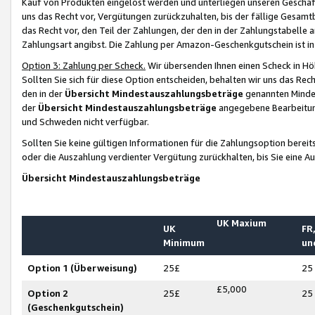
Kauf von Produkten eingelöst werden und unterliegen unseren Geschäf
uns das Recht vor, Vergütungen zurückzuhalten, bis der fällige Gesamt
das Recht vor, den Teil der Zahlungen, der den in der Zahlungstabelle 
Zahlungsart angibst. Die Zahlung per Amazon-Geschenkgutschein ist in
Option 3: Zahlung per Scheck.
Wir übersenden Ihnen einen Scheck in Höh
Sollten Sie sich für diese Option entscheiden, behalten wir uns das Rec
den in der
Übersicht Mindestauszahlungsbeträge
genannten Mindest
der
Übersicht Mindestauszahlungsbeträge
angegebene Bearbeitung
und Schweden nicht verfügbar.
Sollten Sie keine gültigen Informationen für die Zahlungsoption bereit
oder die Auszahlung verdienter Vergütung zurückhalten, bis Sie eine A
Übersicht Mindestauszahlungsbeträge
UK Maxium
UK
FR,
Minimum
un
Option 1 (Überweisung)
25£
25
£5,000
Option 2
25£
25
(Geschenkgutschein)