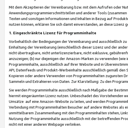
Mit dem Akzeptieren der Vereinbarung bzw. mit dem Aufrufen oder Nutz
Anwendungsprogrammierschnittstellen und anderer Tools (zusammen die
Texten und sonstigen Informationen und Inhalten in Bezug auf Produkte
nutzen können, erklären Sie sich damit einverstanden, an diese Lizenz 
1. Eingeschränkte Lizenz für Programminhalte
Vorbehaltlich der Bedingungen der Vereinbarung und ausschließlich z
Einhaltung der Vereinbarung (einschließlich dieser Lizenz und der ande
nicht übertragbare, nicht unterlizenzierbare, nicht exklusive, gebühren
anzuzeigen; (b) nur diejenigen der Amazon-Marken zu verwenden (wie in 
Programminhalte, ausschließlich auf Ihrer Website und in Übereinstimmu
API, Datenfeeds und Produkt-Werbeinhalte ausschließlich gemäß den Spe
Kopieren oder andere Verwenden von Programminhalten zugunsten Dri
Sammeln und Extrahieren von Daten. Zur Klarstellung: Zu den Program
Sie werden Programminhalte ausschließlich nach Maßgabe der Besti
hiermit eingeräumten Lizenz nutzen. Unbeschadet des Vorstehenden we
Umsätze auf eine Amazon-Website zu leiten, und werden Programminhal
Verbindung mit Programminhalten Besucher auf andere Websites als ein
unmittelbarem Zusammenhang mit den Programminhalten stehen, Links z
Nutzung der Programminhalte ausschließlich mit der betreffenden Pr
nicht mit einer anderen Webpage verlinken.