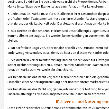
verändern. So dürfen Sie beispielsweise nicht die Proportionen, Farb
Marke hinzufügen bzw. Elemente aus einer Amazon-Marke entfernen.
5. Jede Amazon-Marke muss für sich alleine in ihrer Gesamtheit darge
grafischen oder Textelementen muss ein hinreichender Abstand gegebe
platzieren, der die Lesbarkeit oder Darstellung dieser Amazon-Marke b
6. Alle Rechte an den Amazon-Marken sind unser alleiniges Eigentum, 
kommt alleine uns zugute. Sie werden keine Handlungen vornehmen, 
stehen.
7. Du darfst kein Logo von, oder Inhalte erstellt von,
Drittanbietern au
anderweitig verwenden, es sei denn, du hast von diesem Verkäufer oder
8. Sie dürfen in keiner Rechtsordnung Marken nutzen oder zur Eintragu
keiner Rechtsordnung Marken, Domain-Namen, Subdomain-Namen, Benu
Amazon-Marke zum Verwechseln ähnlich sind.
Wir behalten uns das Recht vor, diese Markenrichtlinien und die gene
Einstellen einer Änderungsmitteilung oder überarbeiteter Markenricht
Wir behalten uns das Recht vor, gegen jede unbefugte Nutzung bzw. jede 
unserem alleinigen Ermessen angemessene Maßnahmen zu ergreifen.
IP-Lizenz- und Nutzungsan
Diese Lizenz regelt Ihre Nutzung von Programminhalten im Zusammen