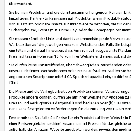
überwachen).
Sie können Produkte (und die damit zusammenhängenden Partner-Links)
hinzufügen. Partner-Links müssen auf Produkte (wie im Produktkatalog de
sich zusätzlich originäre Inhalte auf Ihrer Website befinden, die für 
Suchergebnisse, Events (z. B. Prime Day) oder die Homepages bestimmte
Sie müssen sämtliche Links und damit zusammenhängende Verweise auf z
Werbeaktion auf der jeweiligen Amazon-Website endet. Falls Sie beisp
einstellen und darauf hinweisen, dass Amazon auf ausgewählte Kleidun
Preisnachlass in Höhe von 15 % von Ihrer Website entfernen, sobald di
Sie dürfen keine unzutreffenden, überschwänglichen, täuschenden od
unsere Richtlinien, Werbeaktionen oder Preise aufstellen. Stellen Sie 
angebotenen Smartphone mit 64 GB Speicherkapazität ein, so dürfen S
führt.
Die Preise und die Verfügbarkeit von Produkten können Veränderungen 
Produkte ändern können, dürfen Sie auf Ihrer Website nur Angaben zu P
Preisen und Verfügbarkeit dargestellt sind bedienen oder (b) Sie Daten
der Lizenz festgelegten Anforderungen für die Nutzung von PA API einh
Ferner müssen Sie, falls Sie Preise für ein Produkt auf Ihrer Website in 
einer Preisvergleichsmaschine) zusammen mit Preisen für das gleiche o
außerhalb der Amazon-Website angeboten werden, jeweils den niedrigst