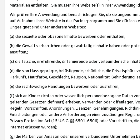
Materialien enthalten. Sie müssen Ihre Website(s) in Ihrer Anwendung ide
Wir prüfen Ihre Anwendung und benachrichtigen Sie, ob sie angenommen
auf Aufnahme Ihrer Website in das Partnerprogramm und Sie dürfen kei
Ungeeignet sind unter anderem Websites:
(a) die sexuelle oder obszöne Inhalte bewerben oder enthalten;
(b) die Gewalt verherrlichen oder gewalttätige Inhalte haben oder pot
anstiften,;
(c) die falsche, irreführende, diffamierende oder verleumderische Inha
(d) die von Hass geprägte, belästigende, schädliche, die Privatsphäre v
Herkunft, Hautfarbe, Geschlecht, Religion, Nationalität, Behinderung, 
(e) die rechtswidrige Handlungen bewerben oder ausführen;
(f) sich an Kinder richten oder wissentlich personenbezogene Daten vo
geltenden Gesetzen definiert) erheben, verwenden oder offenlegen, Vo
Regeln, Vorschriften, Anordnungen, Lizenzen, Genehmigungen, Richtlini
Entscheidungen oder andere Anforderungen einer zuständigen Regierung
Privacy Protection Act (15 U.S.C. §§ 6501-6506) oder Vorschriften, di
Internet erlassen wurden);
(g) die Marken von Amazon oder unseren verbundenen Unternehmen b