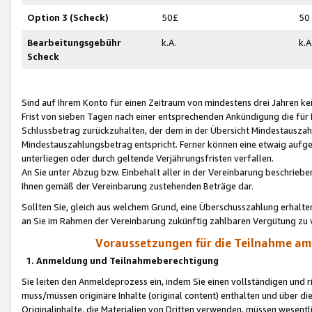
Option 3 (Scheck)
50£
50
Bearbeitungsgebühr
k.A.
k.A
Scheck
Sind auf Ihrem Konto für einen Zeitraum von mindestens drei Jahren kein
Frist von sieben Tagen nach einer entsprechenden Ankündigung die für
Schlussbetrag zurückzuhalten, der dem in der Übersicht Mindestausz
Mindestauszahlungsbetrag entspricht. Ferner können eine etwaig aufg
unterliegen oder durch geltende Verjährungsfristen verfallen.
An Sie unter Abzug bzw. Einbehalt aller in der Vereinbarung beschrieb
Ihnen gemäß der Vereinbarung zustehenden Beträge dar.
Sollten Sie, gleich aus welchem Grund, eine Überschusszahlung erhalte
an Sie im Rahmen der Vereinbarung zukünftig zahlbaren Vergütung zu 
Voraussetzungen für die Teilnahme a
1. Anmeldung und Teilnahmeberechtigung
Sie leiten den Anmeldeprozess ein, indem Sie einen vollständigen und 
muss/müssen originäre Inhalte (original content) enthalten und über d
Originalinhalte, die Materialien von Dritten verwenden, müssen wese