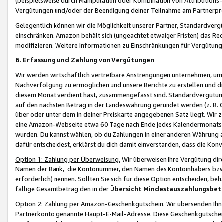
(beispielsweise durch Manipulation oder Kombination von Attributions-
Vergütungen und/oder der Beendigung deiner Teilnahme am Partnerp
Gelegentlich können wir die Möglichkeit unserer Partner, Standardv
einschränken. Amazon behält sich (ungeachtet etwaiger Fristen) das Re
modifizieren. Weitere Informationen zu Einschränkungen für Vergütung
6. Erfassung und Zahlung von Vergütungen
Wir werden wirtschaftlich vertretbare Anstrengungen unternehmen, um 
Nachverfolgung zu ermöglichen und unsere Berichte zu erstellen und di
diesem Monat verdient hast, zusammengefasst sind. Standardvergütung
auf den nächsten Betrag in der Landeswährung gerundet werden (z. B. C
über oder unter dem in deiner Preiskarte angegebenen Satz liegt. Wir
eine Amazon-Webseite etwa 60 Tage nach Ende jedes Kalendermonats, i
wurden. Du kannst wählen, ob du Zahlungen in einer anderen Währung
dafür entscheidest, erklärst du dich damit einverstanden, dass die K
Option 1: Zahlung per Überweisung.
Wir überweisen Ihre Vergütung dir
Namen der Bank, die Kontonummer, den Namen des Kontoinhabers bzw. a
erforderlich) nennen. Sollten Sie sich für diese Option entscheiden, be
fällige Gesamtbetrag den in der
Übersicht Mindestauszahlungsbet
Option 2: Zahlung per Amazon-Geschenkgutschein.
Wir übersenden Ihne
Partnerkonto genannte Haupt-E-Mail-Adresse. Diese Geschenkgutschei