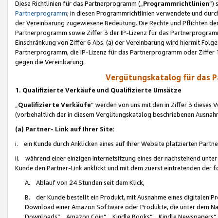
Diese Richtlinien für das Partnerprogramm („
Programmrichtlinien
“)
Partnerprogramm
; in diesen Programmrichtlinien verwendete und durch
der Vereinbarung zugewiesene Bedeutung. Die Rechte und Pflichten de
Partnerprogramm sowie Ziffer 3 der IP-Lizenz für das Partnerprogram
Einschränkung von Ziffer 6 Abs. (a) der Vereinbarung wird hiermit Fol
Partnerprogramm, die IP-Lizenz für das Partnerprogramm oder Ziffer 1
gegen die Vereinbarung.
Vergütungskatalog für das 
1. Qualifizierte Verkäufe und Qualifizierte Umsätze
„
Qualifizierte Verkäufe
“ werden von uns mit den in Ziffer 3 diese
(vorbehaltlich der in diesem Vergütungskatalog beschriebenen Ausnah
(a) Partner- Link auf Ihrer Site
:
i. ein Kunde durch Anklicken eines auf Ihrer Website platzierten Part
ii. während einer einzigen Internetsitzung eines der nachstehend unter (i)
Kunde den Partner-Link anklickt und mit dem zuerst eintretenden der f
A. Ablauf von 24 Stunden seit dem Klick,
B. der Kunde bestellt ein Produkt, mit Ausnahme eines digitalen P
Download einer Amazon Software oder Produkte, die unter dem N
Downloads“, „Amazon Coin“, „Kindle Books“, „Kindle Newspapers“, „