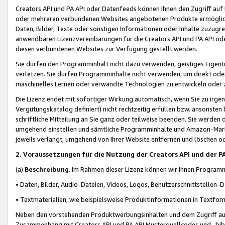
Creators API und PA API oder Datenfeeds können Ihnen den Zugriff auf D
oder mehreren verbundenen Websites angebotenen Produkte ermögliche
Daten, Bilder, Texte oder sonstigen Informationen oder Inhalte zuzugre
anwendbaren Lizenzvereinbarungen für die Creators API und PA API od
diesen verbundenen Websites zur Verfügung gestellt werden.
Sie dürfen den Programminhalt nicht dazu verwenden, geistiges Eigent
verletzen. Sie dürfen Programminhalte nicht verwenden, um direkt ode
maschinelles Lernen oder verwandte Technologien zu entwickeln oder zu
Die Lizenz endet mit sofortiger Wirkung automatisch, wenn Sie zu irg
Vergütungskatalog definiert) nicht rechtzeitig erfüllen bzw. ansonsten
schriftliche Mitteilung an Sie ganz oder teilweise beenden. Sie werden
umgehend einstellen und sämtliche Programminhalte und Amazon-Marke
jeweils verlangt, umgehend von Ihrer Website entfernen und löschen od
2. Voraussetzungen für die Nutzung der Creators API und der P
(a)
Beschreibung
. Im Rahmen dieser Lizenz können wir Ihnen Programmi
• Daten, Bilder, Audio-Dateien, Videos, Logos, Benutzerschnittstellen-
• Textmaterialien, wie beispielsweise Produktinformationen in Textfor
Neben den vorstehenden Produktwerbungsinhalten und dem Zugriff auf 
Zusammenhang mit Creators API und PA API Musterquellcodes und -bibli