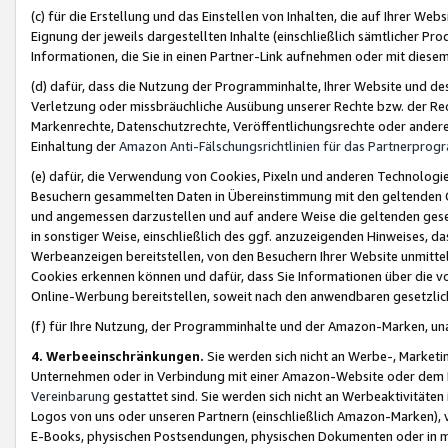
(c) für die Erstellung und das Einstellen von Inhalten, die auf Ihrer We
Eignung der jeweils dargestellten Inhalte (einschließlich sämtlicher 
Informationen, die Sie in einen Partner-Link aufnehmen oder mit diese
(d) dafür, dass die Nutzung der Programminhalte, Ihrer Website und des 
Verletzung oder missbräuchliche Ausübung unserer Rechte bzw. der Recht
Markenrechte, Datenschutzrechte, Veröffentlichungsrechte oder anderer
Einhaltung der
Amazon Anti-Fälschungsrichtlinien für das Partnerpro
(e) dafür, die Verwendung von Cookies, Pixeln und anderen Technologien
Besuchern gesammelten Daten in Übereinstimmung mit den geltenden Ge
und angemessen darzustellen und auf andere Weise die geltenden geset
in sonstiger Weise, einschließlich des ggf. anzuzeigenden Hinweises, d
Werbeanzeigen bereitstellen, von den Besuchern Ihrer Website unmitte
Cookies erkennen können und dafür, dass Sie Informationen über die v
Online-Werbung bereitstellen, soweit nach den anwendbaren gesetzlic
(f) für Ihre Nutzung, der Programminhalte und der Amazon-Marken, u
4. Werbeeinschränkungen.
Sie werden sich nicht an Werbe-, Market
Unternehmen oder in Verbindung mit einer Amazon-Website oder dem Pa
Vereinbarung
gestattet sind. Sie werden sich nicht an Werbeaktivitäten
Logos von uns oder unseren Partnern (einschließlich Amazon-Marken), 
E-Books, physischen Postsendungen, physischen Dokumenten oder in 