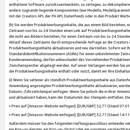
enthaltene Software zurückzuentwickeln, zu zerlegen, zu dekompilier
andere zugrunde liegende Komponenten (wie Modelle, Modellparameter
mit der Creators API, der PA API, Datenfeeds oder in den Produkt Werb
(h) Sie werden Produktwerbungsinhalte, die aus einem Bild bestehen, ni
Zeitraum von bis zu 24 Stunden einen Link auf Produktwerbungsinhalte
die nicht aus Bildern bestehen, für einen Zeitraum von bis zu 24 Stund
Ablauf dieses Zeitraums durch entsprechende Anfrage an die Creators 
Produktwerbungsinhalte aktualisieren und neu darstellen. Sofern wir Ih
Standardidentifikationsnummern (ASINs) für einen unbestimmten Zeitra
Kundenanwendung, dürfen unbeschadet des Vorstehenden Produktwerbu
Zwischenspeicher abgelegt werden. Auf unser Verlangen werden Sie un
die Produktwerbungsinhalte enthält oder nutzt, damit wir Ihre Einhalt
(i) Wenn Sie seltener als stündlich Produktwerbungsinhalte aus Datenfe
Anwendung angezeigten Produktwerbungsinhalte aktualisieren, werden 
Datums-/Uhrzeitstempel einfügen. Wenn Sie jedoch die in Ihrer Anwe
und aktualisiert haben, kann der Datumsteil des Stempels entfallen. Dies
• Preis auf [Amazon-Website einfügen]: [EUR/GBP] 32,77 (Stand 07.01.
• Preis auf [Amazon-Website einfügen]: [EUR/GBP] 32,77 (Stand 14:11 
Außerdem müssen Sie den folgenden Haftungsausschluss entweder neb
ein Pop-up-Fenster, ein Pop-up-Skript oder ein sonstiges vergleichba