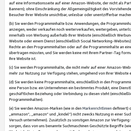
auf eine Informationsseite auf einer Amazon-Website, der nicht als Part
Bannern); ohne Einschränkung der Allgemeingültigkeit des Vorstehende
Besucher Ihrer Website unsichtbar, unlesbar oder unentzifferbar mache
(b) Sie werden Programminhalte bzw. Anwendungen, die Programminhalt
anzeigen, weder verkaufen noch weiterverkaufen, weitergeben, unterli
innerhalb von Werbung außerhalb Ihrer Website (einschließlich Werbun
Website oder einem Dienst (einschließlich Social Networking-Website
Rechte an den Programminhalten oder auf die Programminhalte an eine a
übertragen müssten, und Sie werden keine mit Ihrem Partner-Tag formati
Ihre Website ist.
(c) Sie werden Programminhalte, die nicht mehr auf einer Amazon-Websit
mehr zur Nutzung zur Verfügung stehen, umgehend von Ihrer Website e
(d) Sie werden keine Programminhalte, einschließlich in den Programmin
eine Person bzw. ein Unternehmen ein bestimmtes Produkt, eine Dienstle
geschäftlichen Beziehung oder Verbindung zu diesen steht (einschließli
Programminhalten).
(e) Sie werden Amazon-Marken (wie in den
Markenrichtlinien
definiert) 
„ammazon“, „amaozn“ und „kindel“) nicht zwecks Nutzung in einer Suc
Versuch unternehmen). Zusätzlich zu sonstigen Amazon zur Verfügung 
sorgen, dass von uns benannte Suchmaschinen Geschützte Begriffe (wie 