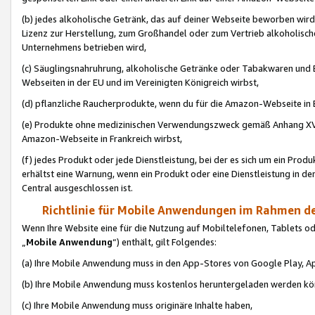
(b) jedes alkoholische Getränk, das auf deiner Webseite beworben wird
Lizenz zur Herstellung, zum Großhandel oder zum Vertrieb alkoholisch
Unternehmens betrieben wird,
(c) Säuglingsnahruhrung, alkoholische Getränke oder Tabakwaren und E
Webseiten in der EU und im Vereinigten Königreich wirbst,
(d) pflanzliche Raucherprodukte, wenn du für die Amazon-Webseite in B
(e) Produkte ohne medizinischen Verwendungszweck gemäß Anhang XVI 
Amazon-Webseite in Frankreich wirbst,
(f) jedes Produkt oder jede Dienstleistung, bei der es sich um ein Prod
erhältst eine Warnung, wenn ein Produkt oder eine Dienstleistung in de
Central ausgeschlossen ist.
Richtlinie für Mobile Anwendungen im Rahmen de
Wenn Ihre Website eine für die Nutzung auf Mobiltelefonen, Tablets 
„
Mobile Anwendung
“) enthält, gilt Folgendes:
(a) Ihre Mobile Anwendung muss in den App-Stores von Google Play, A
(b) Ihre Mobile Anwendung muss kostenlos heruntergeladen werden könn
(c) Ihre Mobile Anwendung muss originäre Inhalte haben,