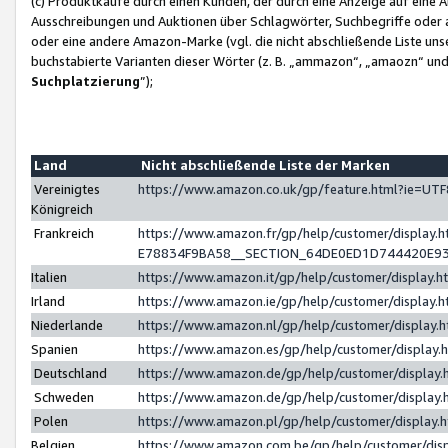
(c) Produktkäufe durch einen Kunden, der durch eine Anzeige auf eine 
Ausschreibungen und Auktionen über Schlagwörter, Suchbegriffe oder 
oder eine andere Amazon-Marke (vgl. die nicht abschließende Liste un
buchstabierte Varianten dieser Wörter (z. B. „ammazon“, „amaozn“ und „
Suchplatzierung
”);
Land
Nicht abschließende Liste der Marken
Vereinigtes
https://www.amazon.co.uk/gp/feature.html?ie=U
Königreich
Frankreich
https://www.amazon.fr/gp/help/customer/displa
E78834F9BA58__SECTION_64DE0ED1D744420E9
Italien
https://www.amazon.it/gp/help/customer/display
Irland
https://www.amazon.ie/gp/help/customer/displa
Niederlande
https://www.amazon.nl/gp/help/customer/display
Spanien
https://www.amazon.es/gp/help/customer/display
Deutschland
https://www.amazon.de/gp/help/customer/displa
Schweden
https://www.amazon.de/gp/help/customer/displa
Polen
https://www.amazon.pl/gp/help/customer/display
Belgien
https://www.amazon.com.be/gp/help/customer/d