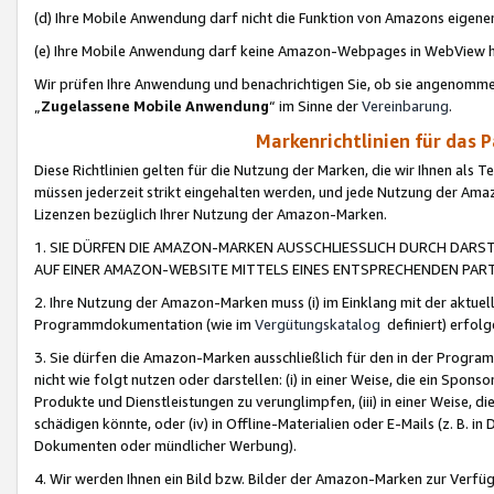
(d) Ihre Mobile Anwendung darf nicht die Funktion von Amazons eige
(e) Ihre Mobile Anwendung darf keine Amazon-Webpages in WebView 
Wir prüfen Ihre Anwendung und benachrichtigen Sie, ob sie angenomm
„
Zugelassene Mobile Anwendung
“ im Sinne der
Vereinbarung
.
Markenrichtlinien für das 
Diese Richtlinien gelten für die Nutzung der Marken, die wir Ihnen als 
müssen jederzeit strikt eingehalten werden, und jede Nutzung der Ama
Lizenzen bezüglich Ihrer Nutzung der Amazon-Marken.
1. SIE DÜRFEN DIE AMAZON-MARKEN AUSSCHLIESSLICH DURCH DARS
AUF EINER AMAZON-WEBSITE MITTELS EINES ENTSPRECHENDEN PART
2. Ihre Nutzung der Amazon-Marken muss (i) im Einklang mit der aktuells
Programmdokumentation (wie im
Vergütungskatalog
definiert) erfolg
3. Sie dürfen die Amazon-Marken ausschließlich für den in der Progr
nicht wie folgt nutzen oder darstellen: (i) in einer Weise, die ein Spo
Produkte und Dienstleistungen zu verunglimpfen, (iii) in einer Weise
schädigen könnte, oder (iv) in Offline-Materialien oder E-Mails (z. B.
Dokumenten oder mündlicher Werbung).
4. Wir werden Ihnen ein Bild bzw. Bilder der Amazon-Marken zur Verfüg