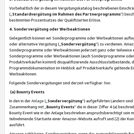
Vorbehaltlich der in diesem Vergütungskatalog beschriebenen Einschr
(„
Standardvergütung im Rahmen des Partnerprogramms
“) besc
bestimmten Prozentsatzes der Qualifizierten Erlöse.
4. Sondervergütung oder Werbeaktionen
Gelegentlich können wir Sonderprogramme oder Werbeaktionen auflegen,
oder alternative Vergütung („
Sondervergütung
”) zu verdienen. Amazo
Sonderprogramme oder Werbeaktionen jederzeit ganz oder teilweise einz
Sonderprogramme oder Werbeaktionen (auch Sonderprogramme oder We
Produktverkäufen kommt) disqualifizierende Ausschlusstatbestände, di
Programmdokumentation im Hinblick auf Produktverkäufe geltende E
Werbeaktionen.
Folgende Sondervergütungen sind derzeit verfügbar:
hier
.
(a) Bounty Events
In den in der
Anlage
(„
Sondervergütung
“) aufgeführten Ländern sind
Zusammenhang mit „
Bounty Events
“ die in dieser Ziffer 4 (a) besch
Bounty Event wie in der Anlage beschrieben anspruchsberechtigt sein mu
teilnehmende Startseite einer Amazon-Website aufruft und (2) der Kun
ausführt.
Amazon zahlt keine Sondervergütung, wenn das zugrundeliegende Boun