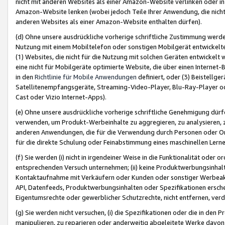
nicht mit anderen Websites als einer Amazon-Website verlinken oder i
Amazon-Website lenken (wobei jedoch Teile Ihrer Anwendung, die nich
anderen Websites als einer Amazon-Website enthalten dürfen).
(d) Ohne unsere ausdrückliche vorherige schriftliche Zustimmung werd
Nutzung mit einem Mobiltelefon oder sonstigen Mobilgerät entwickelt
(1) Websites, die nicht für die Nutzung mit solchen Geräten entwickelt
eine nicht für Mobilgeräte optimierte Website, die über einen Interne
in den
Richtlinie für Mobile Anwendungen
definiert, oder (3) Beistellge
Satellitenempfangsgeräte, Streaming-Video-Player, Blu-Ray-Player ode
Cast oder Vizio Internet-Apps).
(e) Ohne unsere ausdrückliche vorherige schriftliche Genehmigung dürfe
verwenden, um Produkt-Werbeinhalte zu aggregieren, zu analysieren, 
anderen Anwendungen, die für die Verwendung durch Personen oder Or
für die direkte Schulung oder Feinabstimmung eines maschinellen Lern
(f) Sie werden (i) nicht in irgendeiner Weise in die Funktionalität ode
entsprechenden Versuch unternehmen; (ii) keine Produktwerbungsinha
Kontaktaufnahme mit Verkäufern oder Kunden oder sonstiger Werbeaktiv
API, Datenfeeds, Produktwerbungsinhalten oder Spezifikationen erschei
Eigentumsrechte oder gewerblicher Schutzrechte, nicht entfernen, verd
(g) Sie werden nicht versuchen, (i) die Spezifikationen oder die in de
manipulieren, zu reparieren oder anderweitig abgeleitete Werke davon z