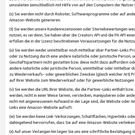
umzuleiten (einschließlich mit Hilfe von auf den Computern der Nutzer i
(s) Sie werden nicht durch Roboter, Softwareprogramme oder auf andere
Amazon-Website generieren.
(t) Sie werden unsere Kundenrezensionen oder Sternebewertungen wed
nutzen, es sei denn, Sie haben über die Creators API und die PA API e
erfüllen die in der Lizenz beschriebenen Voraussetzungen für die Nutzu
(u) Sie werden weder unmittelbar noch mittelbar über Partner-Links P
oder zu Nutzung durch eine andere natürliche oder juristische Person,
Geschäftspartnern nicht gestatten bzw. diese nicht dazu auffordern od
andere natürliche oder juristische Person, unmittelbar oder mittelbar
zu Wiederverkaufs- oder gewerblichen Zwecken (gleich welcher Art) 
auf Ihrer Website zum Wiederverkauf oder für gewerbliche Nutzungen 
(v) Sie werden die URL Ihrer Website, die die Partner-Links enthält b
werden, nicht in einer Weise tarnen, verstecken, manipulieren oder and
nicht mit angemessenem Aufwand in der Lage sind, die Website oder A
Links eine Amazon-Website aufruft.
(w) Sie werden keine Link-Verkürzungen, Schaltflächen, Hyperlinks ode
dahingehend hervorrufen, dass Sie auf eine Amazon-Website verlinken
(x) Auf unser Verlangen hin legen Sie uns eine schriftliche Bestätigung