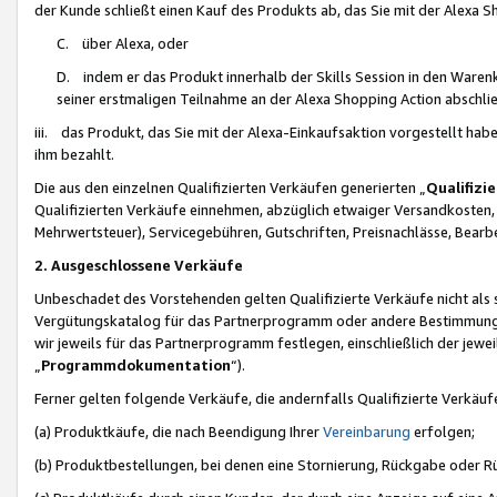
der Kunde schließt einen Kauf des Produkts ab, das Sie mit der Alexa 
C. über Alexa, oder
D. indem er das Produkt innerhalb der Skills Session in den Waren
seiner erstmaligen Teilnahme an der Alexa Shopping Action abschlie
iii. das Produkt, das Sie mit der Alexa-Einkaufsaktion vorgestellt ha
ihm bezahlt.
Die aus den einzelnen Qualifizierten Verkäufen generierten „
Qualifizi
Qualifizierten Verkäufe einnehmen, abzüglich etwaiger Versandkosten
Mehrwertsteuer), Servicegebühren, Gutschriften, Preisnachlässe, Bear
2. Ausgeschlossene Verkäufe
Unbeschadet des Vorstehenden gelten Qualifizierte Verkäufe nicht als
Vergütungskatalog für das Partnerprogramm oder andere Bestimmungen,
wir jeweils für das Partnerprogramm festlegen, einschließlich der jewe
„
Programmdokumentation
“).
Ferner gelten folgende Verkäufe, die andernfalls Qualifizierte Verkä
(a) Produktkäufe, die nach Beendigung Ihrer
Vereinbarung
erfolgen;
(b) Produktbestellungen, bei denen eine Stornierung, Rückgabe oder R