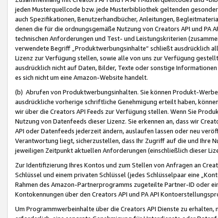
jeden Musterquellcode bzw. jede Musterbibliothek geltenden gesonder
auch Spezifikationen, Benutzerhandbücher, Anleitungen, Begleitmaterial
denen die für die ordnungsgemäße Nutzung von Creators API und PA A
technischen Anforderungen und Test- und Leistungskriterien (zusammen
verwendete Begriff „Produktwerbungsinhalte“ schließt ausdrücklich al
Lizenz zur Verfügung stellen, sowie alle von uns zur Verfügung gestel
ausdrücklich nicht auf Daten, Bilder, Texte oder sonstige Informatione
es sich nicht um eine Amazon-Website handelt.
(b) Abrufen von Produktwerbungsinhalten. Sie können Produkt-Werbein
ausdrückliche vorherige schriftliche Genehmigung erteilt haben, könn
wir über die Creators API Feeds zur Verfügung stellen. Wenn Sie Produk
Nutzung von Datenfeeds dieser Lizenz. Sie erkennen an, dass wir Creat
API oder Datenfeeds jederzeit ändern, auslaufen lassen oder neu veröffe
Verantwortung liegt, sicherzustellen, dass Ihr Zugriff auf die und Ihr
jeweiligen Zeitpunkt aktuellen Anforderungen (einschließlich dieser Liz
Zur Identifizierung Ihres Kontos und zum Stellen von Anfragen an Crea
Schlüssel und einem privaten Schlüssel (jedes Schlüsselpaar eine „Kon
Rahmen des Amazon-Partnerprogramms zugeteilte Partner-ID oder ein
Kontokennungen über den Creators API und PA API Kontoerstellungspro
Um Programmwerbeinhalte über die Creators API Dienste zu erhalten, m