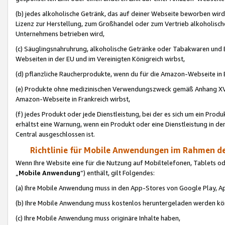
(b) jedes alkoholische Getränk, das auf deiner Webseite beworben wird
Lizenz zur Herstellung, zum Großhandel oder zum Vertrieb alkoholisch
Unternehmens betrieben wird,
(c) Säuglingsnahruhrung, alkoholische Getränke oder Tabakwaren und E
Webseiten in der EU und im Vereinigten Königreich wirbst,
(d) pflanzliche Raucherprodukte, wenn du für die Amazon-Webseite in B
(e) Produkte ohne medizinischen Verwendungszweck gemäß Anhang XVI 
Amazon-Webseite in Frankreich wirbst,
(f) jedes Produkt oder jede Dienstleistung, bei der es sich um ein Prod
erhältst eine Warnung, wenn ein Produkt oder eine Dienstleistung in de
Central ausgeschlossen ist.
Richtlinie für Mobile Anwendungen im Rahmen de
Wenn Ihre Website eine für die Nutzung auf Mobiltelefonen, Tablets 
„
Mobile Anwendung
“) enthält, gilt Folgendes:
(a) Ihre Mobile Anwendung muss in den App-Stores von Google Play, A
(b) Ihre Mobile Anwendung muss kostenlos heruntergeladen werden könn
(c) Ihre Mobile Anwendung muss originäre Inhalte haben,