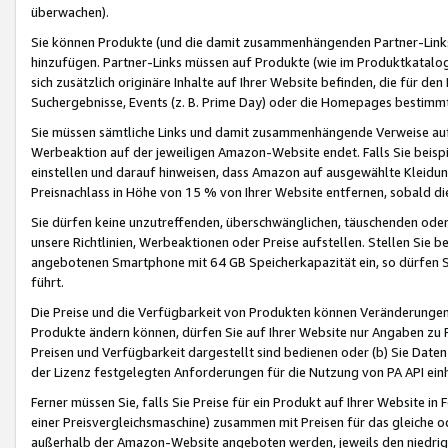
überwachen).
Sie können Produkte (und die damit zusammenhängenden Partner-Links)
hinzufügen. Partner-Links müssen auf Produkte (wie im Produktkatalog de
sich zusätzlich originäre Inhalte auf Ihrer Website befinden, die für 
Suchergebnisse, Events (z. B. Prime Day) oder die Homepages bestimmte
Sie müssen sämtliche Links und damit zusammenhängende Verweise auf z
Werbeaktion auf der jeweiligen Amazon-Website endet. Falls Sie beisp
einstellen und darauf hinweisen, dass Amazon auf ausgewählte Kleidun
Preisnachlass in Höhe von 15 % von Ihrer Website entfernen, sobald di
Sie dürfen keine unzutreffenden, überschwänglichen, täuschenden od
unsere Richtlinien, Werbeaktionen oder Preise aufstellen. Stellen Sie 
angebotenen Smartphone mit 64 GB Speicherkapazität ein, so dürfen S
führt.
Die Preise und die Verfügbarkeit von Produkten können Veränderungen 
Produkte ändern können, dürfen Sie auf Ihrer Website nur Angaben zu P
Preisen und Verfügbarkeit dargestellt sind bedienen oder (b) Sie Daten
der Lizenz festgelegten Anforderungen für die Nutzung von PA API einh
Ferner müssen Sie, falls Sie Preise für ein Produkt auf Ihrer Website in 
einer Preisvergleichsmaschine) zusammen mit Preisen für das gleiche o
außerhalb der Amazon-Website angeboten werden, jeweils den niedrigst