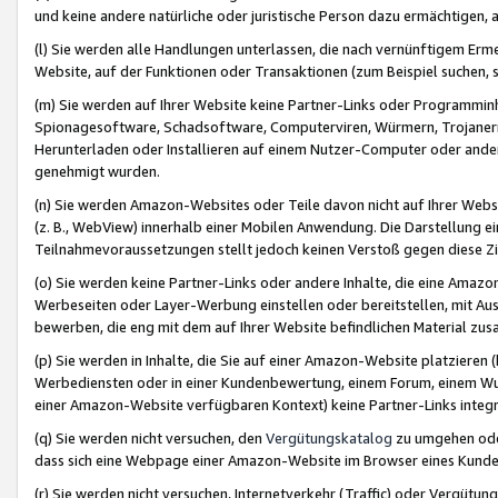
und keine andere natürliche oder juristische Person dazu ermächtigen, a
(l) Sie werden alle Handlungen unterlassen, die nach vernünftigem Erme
Website, auf der Funktionen oder Transaktionen (zum Beispiel suchen, s
(m) Sie werden auf Ihrer Website keine Partner-Links oder Programmin
Spionagesoftware, Schadsoftware, Computerviren, Würmern, Trojaner
Herunterladen oder Installieren auf einem Nutzer-Computer oder ande
genehmigt wurden.
(n) Sie werden Amazon-Websites oder Teile davon nicht auf Ihrer Websi
(z. B., WebView) innerhalb einer Mobilen Anwendung. Die Darstellung ein
Teilnahmevoraussetzungen stellt jedoch keinen Verstoß gegen diese Zif
(o) Sie werden keine Partner-Links oder andere Inhalte, die eine Am
Werbeseiten oder Layer-Werbung einstellen oder bereitstellen, mit Au
bewerben, die eng mit dem auf Ihrer Website befindlichen Material z
(p) Sie werden in Inhalte, die Sie auf einer Amazon-Website platzier
Werbediensten oder in einer Kundenbewertung, einem Forum, einem Wun
einer Amazon-Website verfügbaren Kontext) keine Partner-Links integr
(q) Sie werden nicht versuchen, den
Vergütungskatalog
zu umgehen oder
dass sich eine Webpage einer Amazon-Website im Browser eines Kunden 
(r) Sie werden nicht versuchen, Internetverkehr (Traffic) oder Vergü