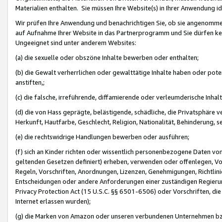
Materialien enthalten. Sie müssen Ihre Website(s) in Ihrer Anwendung ide
Wir prüfen Ihre Anwendung und benachrichtigen Sie, ob sie angenommen
auf Aufnahme Ihrer Website in das Partnerprogramm und Sie dürfen kei
Ungeeignet sind unter anderem Websites:
(a) die sexuelle oder obszöne Inhalte bewerben oder enthalten;
(b) die Gewalt verherrlichen oder gewalttätige Inhalte haben oder pot
anstiften,;
(c) die falsche, irreführende, diffamierende oder verleumderische Inha
(d) die von Hass geprägte, belästigende, schädliche, die Privatsphäre v
Herkunft, Hautfarbe, Geschlecht, Religion, Nationalität, Behinderung, 
(e) die rechtswidrige Handlungen bewerben oder ausführen;
(f) sich an Kinder richten oder wissentlich personenbezogene Daten vo
geltenden Gesetzen definiert) erheben, verwenden oder offenlegen, Vo
Regeln, Vorschriften, Anordnungen, Lizenzen, Genehmigungen, Richtlini
Entscheidungen oder andere Anforderungen einer zuständigen Regierung
Privacy Protection Act (15 U.S.C. §§ 6501-6506) oder Vorschriften, di
Internet erlassen wurden);
(g) die Marken von Amazon oder unseren verbundenen Unternehmen b