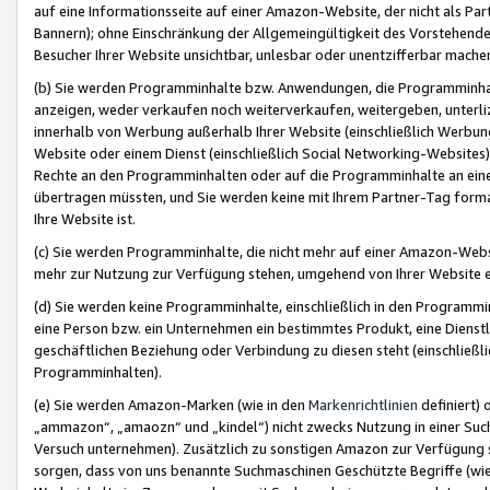
auf eine Informationsseite auf einer Amazon-Website, der nicht als Part
Bannern); ohne Einschränkung der Allgemeingültigkeit des Vorstehende
Besucher Ihrer Website unsichtbar, unlesbar oder unentzifferbar mache
(b) Sie werden Programminhalte bzw. Anwendungen, die Programminhalt
anzeigen, weder verkaufen noch weiterverkaufen, weitergeben, unterli
innerhalb von Werbung außerhalb Ihrer Website (einschließlich Werbun
Website oder einem Dienst (einschließlich Social Networking-Website
Rechte an den Programminhalten oder auf die Programminhalte an eine a
übertragen müssten, und Sie werden keine mit Ihrem Partner-Tag formati
Ihre Website ist.
(c) Sie werden Programminhalte, die nicht mehr auf einer Amazon-Websit
mehr zur Nutzung zur Verfügung stehen, umgehend von Ihrer Website e
(d) Sie werden keine Programminhalte, einschließlich in den Programmin
eine Person bzw. ein Unternehmen ein bestimmtes Produkt, eine Dienstle
geschäftlichen Beziehung oder Verbindung zu diesen steht (einschließli
Programminhalten).
(e) Sie werden Amazon-Marken (wie in den
Markenrichtlinien
definiert) 
„ammazon“, „amaozn“ und „kindel“) nicht zwecks Nutzung in einer Suc
Versuch unternehmen). Zusätzlich zu sonstigen Amazon zur Verfügung 
sorgen, dass von uns benannte Suchmaschinen Geschützte Begriffe (wie 