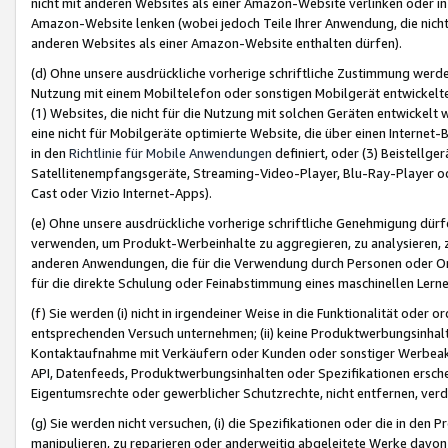
nicht mit anderen Websites als einer Amazon-Website verlinken oder i
Amazon-Website lenken (wobei jedoch Teile Ihrer Anwendung, die nich
anderen Websites als einer Amazon-Website enthalten dürfen).
(d) Ohne unsere ausdrückliche vorherige schriftliche Zustimmung werd
Nutzung mit einem Mobiltelefon oder sonstigen Mobilgerät entwickelt
(1) Websites, die nicht für die Nutzung mit solchen Geräten entwickelt
eine nicht für Mobilgeräte optimierte Website, die über einen Interne
in den
Richtlinie für Mobile Anwendungen
definiert, oder (3) Beistellge
Satellitenempfangsgeräte, Streaming-Video-Player, Blu-Ray-Player ode
Cast oder Vizio Internet-Apps).
(e) Ohne unsere ausdrückliche vorherige schriftliche Genehmigung dürfe
verwenden, um Produkt-Werbeinhalte zu aggregieren, zu analysieren, 
anderen Anwendungen, die für die Verwendung durch Personen oder Or
für die direkte Schulung oder Feinabstimmung eines maschinellen Lern
(f) Sie werden (i) nicht in irgendeiner Weise in die Funktionalität ode
entsprechenden Versuch unternehmen; (ii) keine Produktwerbungsinha
Kontaktaufnahme mit Verkäufern oder Kunden oder sonstiger Werbeaktiv
API, Datenfeeds, Produktwerbungsinhalten oder Spezifikationen erschei
Eigentumsrechte oder gewerblicher Schutzrechte, nicht entfernen, verd
(g) Sie werden nicht versuchen, (i) die Spezifikationen oder die in de
manipulieren, zu reparieren oder anderweitig abgeleitete Werke davon z