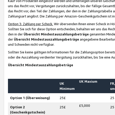
Kauf von Produkten eingelöst werden und unterliegen unseren Geschäf
uns das Recht vor, Vergütungen zurückzuhalten, bis der fällige Gesamt
das Recht vor, den Teil der Zahlungen, der den in der Zahlungstabelle 
Zahlungsart angibst. Die Zahlung per Amazon-Geschenkgutschein ist in
Option 3: Zahlung per Scheck.
Wir übersenden Ihnen einen Scheck in Höh
Sollten Sie sich für diese Option entscheiden, behalten wir uns das Rec
den in der
Übersicht Mindestauszahlungsbeträge
genannten Mindest
der
Übersicht Mindestauszahlungsbeträge
angegebene Bearbeitung
und Schweden nicht verfügbar.
Sollten Sie keine gültigen Informationen für die Zahlungsoption bereit
oder die Auszahlung verdienter Vergütung zurückhalten, bis Sie eine A
Übersicht Mindestauszahlungsbeträge
UK Maxium
UK
FR,
Minimum
un
Option 1 (Überweisung)
25£
25
£5,000
Option 2
25£
25
(Geschenkgutschein)