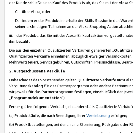
der Kunde schließt einen Kauf des Produkts ab, das Sie mit der Alexa 
C. über Alexa, oder
D. indem er das Produkt innerhalb der Skills Session in den Waren
seiner erstmaligen Teilnahme an der Alexa Shopping Action abschlie
iii. das Produkt, das Sie mit der Alexa-Einkaufsaktion vorgestellt ha
ihm bezahlt.
Die aus den einzelnen Qualifizierten Verkäufen generierten „
Qualifizi
Qualifizierten Verkäufe einnehmen, abzüglich etwaiger Versandkosten
Mehrwertsteuer), Servicegebühren, Gutschriften, Preisnachlässe, Bear
2. Ausgeschlossene Verkäufe
Unbeschadet des Vorstehenden gelten Qualifizierte Verkäufe nicht als
Vergütungskatalog für das Partnerprogramm oder andere Bestimmungen,
wir jeweils für das Partnerprogramm festlegen, einschließlich der jewe
„
Programmdokumentation
“).
Ferner gelten folgende Verkäufe, die andernfalls Qualifizierte Verkä
(a) Produktkäufe, die nach Beendigung Ihrer
Vereinbarung
erfolgen;
(b) Produktbestellungen, bei denen eine Stornierung, Rückgabe oder R