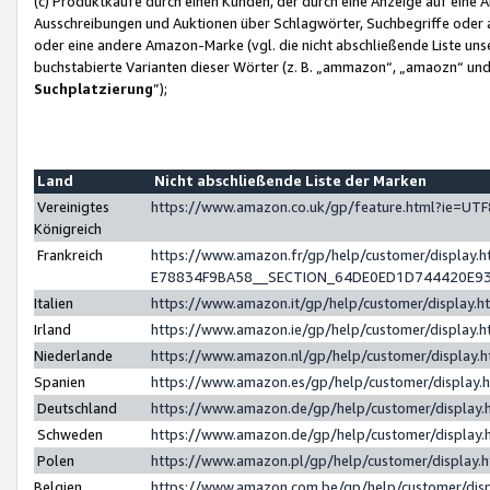
(c) Produktkäufe durch einen Kunden, der durch eine Anzeige auf eine 
Ausschreibungen und Auktionen über Schlagwörter, Suchbegriffe oder 
oder eine andere Amazon-Marke (vgl. die nicht abschließende Liste un
buchstabierte Varianten dieser Wörter (z. B. „ammazon“, „amaozn“ und „
Suchplatzierung
”);
Land
Nicht abschließende Liste der Marken
Vereinigtes
https://www.amazon.co.uk/gp/feature.html?ie=U
Königreich
Frankreich
https://www.amazon.fr/gp/help/customer/displa
E78834F9BA58__SECTION_64DE0ED1D744420E9
Italien
https://www.amazon.it/gp/help/customer/display
Irland
https://www.amazon.ie/gp/help/customer/displa
Niederlande
https://www.amazon.nl/gp/help/customer/display
Spanien
https://www.amazon.es/gp/help/customer/display
Deutschland
https://www.amazon.de/gp/help/customer/displa
Schweden
https://www.amazon.de/gp/help/customer/displa
Polen
https://www.amazon.pl/gp/help/customer/display
Belgien
https://www.amazon.com.be/gp/help/customer/d