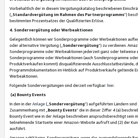
Vorbehaltlich der in diesem Vergütungskatalog beschriebenen Einschr
(„
Standardvergütung im Rahmen des Partnerprogramms
“) besc
bestimmten Prozentsatzes der Qualifizierten Erlöse.
4. Sondervergütung oder Werbeaktionen
Gelegentlich können wir Sonderprogramme oder Werbeaktionen auflegen,
oder alternative Vergütung („
Sondervergütung
”) zu verdienen. Amazo
Sonderprogramme oder Werbeaktionen jederzeit ganz oder teilweise einz
Sonderprogramme oder Werbeaktionen (auch Sonderprogramme oder We
Produktverkäufen kommt) disqualifizierende Ausschlusstatbestände, di
Programmdokumentation im Hinblick auf Produktverkäufe geltende E
Werbeaktionen.
Folgende Sondervergütungen sind derzeit verfügbar:
hier
.
(a) Bounty Events
In den in der
Anlage
(„
Sondervergütung
“) aufgeführten Ländern sind
Zusammenhang mit „
Bounty Events
“ die in dieser Ziffer 4 (a) besch
Bounty Event wie in der Anlage beschrieben anspruchsberechtigt sein mu
teilnehmende Startseite einer Amazon-Website aufruft und (2) der Kun
ausführt.
Amazon zahlt keine Sondervergütung, wenn das zugrundeliegende Boun