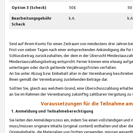
Option 3 (Scheck)
50£
50
Bearbeitungsgebühr
k.A.
k.A
Scheck
Sind auf Ihrem Konto für einen Zeitraum von mindestens drei Jahren kein
Frist von sieben Tagen nach einer entsprechenden Ankündigung die für
Schlussbetrag zurückzuhalten, der dem in der Übersicht Mindestausz
Mindestauszahlungsbetrag entspricht. Ferner können eine etwaig aufg
unterliegen oder durch geltende Verjährungsfristen verfallen.
An Sie unter Abzug bzw. Einbehalt aller in der Vereinbarung beschrieb
Ihnen gemäß der Vereinbarung zustehenden Beträge dar.
Sollten Sie, gleich aus welchem Grund, eine Überschusszahlung erhalte
an Sie im Rahmen der Vereinbarung zukünftig zahlbaren Vergütung zu 
Voraussetzungen für die Teilnahme a
1. Anmeldung und Teilnahmeberechtigung
Sie leiten den Anmeldeprozess ein, indem Sie einen vollständigen und 
muss/müssen originäre Inhalte (original content) enthalten und über d
Originalinhalte, die Materialien von Dritten verwenden, müssen wese