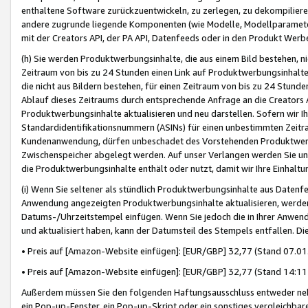
enthaltene Software zurückzuentwickeln, zu zerlegen, zu dekompilier
andere zugrunde liegende Komponenten (wie Modelle, Modellparameter
mit der Creators API, der PA API, Datenfeeds oder in den Produkt Werb
(h) Sie werden Produktwerbungsinhalte, die aus einem Bild bestehen, ni
Zeitraum von bis zu 24 Stunden einen Link auf Produktwerbungsinhalte
die nicht aus Bildern bestehen, für einen Zeitraum von bis zu 24 Stund
Ablauf dieses Zeitraums durch entsprechende Anfrage an die Creators 
Produktwerbungsinhalte aktualisieren und neu darstellen. Sofern wir Ih
Standardidentifikationsnummern (ASINs) für einen unbestimmten Zeitra
Kundenanwendung, dürfen unbeschadet des Vorstehenden Produktwerbu
Zwischenspeicher abgelegt werden. Auf unser Verlangen werden Sie un
die Produktwerbungsinhalte enthält oder nutzt, damit wir Ihre Einhalt
(i) Wenn Sie seltener als stündlich Produktwerbungsinhalte aus Datenfe
Anwendung angezeigten Produktwerbungsinhalte aktualisieren, werden 
Datums-/Uhrzeitstempel einfügen. Wenn Sie jedoch die in Ihrer Anwe
und aktualisiert haben, kann der Datumsteil des Stempels entfallen. Dies
• Preis auf [Amazon-Website einfügen]: [EUR/GBP] 32,77 (Stand 07.01.
• Preis auf [Amazon-Website einfügen]: [EUR/GBP] 32,77 (Stand 14:11 
Außerdem müssen Sie den folgenden Haftungsausschluss entweder neb
ein Pop-up-Fenster, ein Pop-up-Skript oder ein sonstiges vergleichba