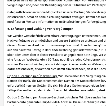
(beispielsweise durch Manipulation oder Kombination von Attributions-
Vergütungen und/oder der Beendigung deiner Teilnahme am Partnerp
Gelegentlich können wir die Möglichkeit unserer Partner, Standardv
einschränken. Amazon behält sich (ungeachtet etwaiger Fristen) das Re
modifizieren. Weitere Informationen zu Einschränkungen für Vergütung
6. Erfassung und Zahlung von Vergütungen
Wir werden wirtschaftlich vertretbare Anstrengungen unternehmen, um 
Nachverfolgung zu ermöglichen und unsere Berichte zu erstellen und di
diesem Monat verdient hast, zusammengefasst sind. Standardvergütung
auf den nächsten Betrag in der Landeswährung gerundet werden (z. B. C
über oder unter dem in deiner Preiskarte angegebenen Satz liegt. Wir
eine Amazon-Webseite etwa 60 Tage nach Ende jedes Kalendermonats, i
wurden. Du kannst wählen, ob du Zahlungen in einer anderen Währung
dafür entscheidest, erklärst du dich damit einverstanden, dass die K
Option 1: Zahlung per Überweisung.
Wir überweisen Ihre Vergütung dir
Namen der Bank, die Kontonummer, den Namen des Kontoinhabers bzw. a
erforderlich) nennen. Sollten Sie sich für diese Option entscheiden, be
fällige Gesamtbetrag den in der
Übersicht Mindestauszahlungsbet
Option 2: Zahlung per Amazon-Geschenkgutschein.
Wir übersenden Ihne
Partnerkonto genannte Haupt-E-Mail-Adresse. Diese Geschenkgutschei