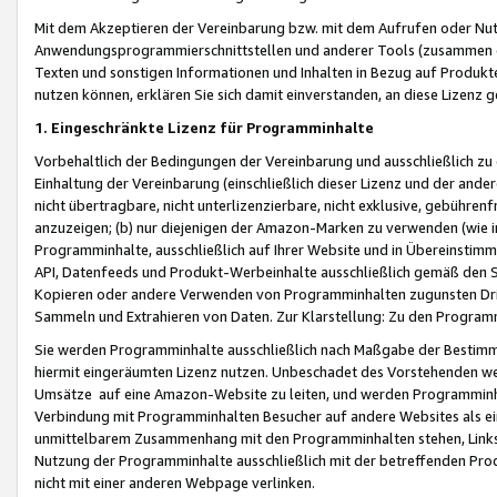
Mit dem Akzeptieren der Vereinbarung bzw. mit dem Aufrufen oder Nutz
Anwendungsprogrammierschnittstellen und anderer Tools (zusammen die
Texten und sonstigen Informationen und Inhalten in Bezug auf Produkte
nutzen können, erklären Sie sich damit einverstanden, an diese Lizenz 
1. Eingeschränkte Lizenz für Programminhalte
Vorbehaltlich der Bedingungen der Vereinbarung und ausschließlich z
Einhaltung der Vereinbarung (einschließlich dieser Lizenz und der ande
nicht übertragbare, nicht unterlizenzierbare, nicht exklusive, gebühren
anzuzeigen; (b) nur diejenigen der Amazon-Marken zu verwenden (wie in 
Programminhalte, ausschließlich auf Ihrer Website und in Übereinstimmu
API, Datenfeeds und Produkt-Werbeinhalte ausschließlich gemäß den Spe
Kopieren oder andere Verwenden von Programminhalten zugunsten Dri
Sammeln und Extrahieren von Daten. Zur Klarstellung: Zu den Program
Sie werden Programminhalte ausschließlich nach Maßgabe der Besti
hiermit eingeräumten Lizenz nutzen. Unbeschadet des Vorstehenden we
Umsätze auf eine Amazon-Website zu leiten, und werden Programminhal
Verbindung mit Programminhalten Besucher auf andere Websites als ein
unmittelbarem Zusammenhang mit den Programminhalten stehen, Links z
Nutzung der Programminhalte ausschließlich mit der betreffenden Pr
nicht mit einer anderen Webpage verlinken.