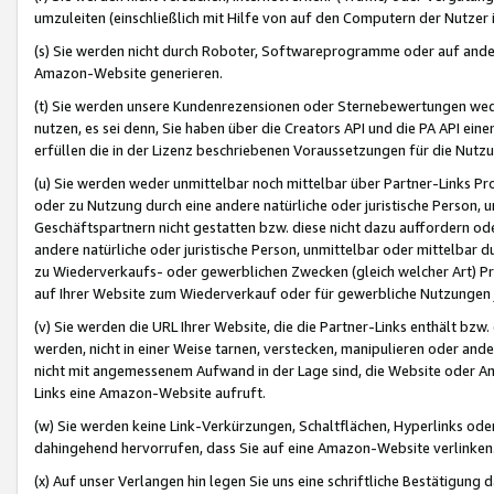
umzuleiten (einschließlich mit Hilfe von auf den Computern der Nutzer i
(s) Sie werden nicht durch Roboter, Softwareprogramme oder auf andere
Amazon-Website generieren.
(t) Sie werden unsere Kundenrezensionen oder Sternebewertungen wed
nutzen, es sei denn, Sie haben über die Creators API und die PA API e
erfüllen die in der Lizenz beschriebenen Voraussetzungen für die Nutzu
(u) Sie werden weder unmittelbar noch mittelbar über Partner-Links P
oder zu Nutzung durch eine andere natürliche oder juristische Person,
Geschäftspartnern nicht gestatten bzw. diese nicht dazu auffordern od
andere natürliche oder juristische Person, unmittelbar oder mittelbar
zu Wiederverkaufs- oder gewerblichen Zwecken (gleich welcher Art) 
auf Ihrer Website zum Wiederverkauf oder für gewerbliche Nutzungen 
(v) Sie werden die URL Ihrer Website, die die Partner-Links enthält b
werden, nicht in einer Weise tarnen, verstecken, manipulieren oder and
nicht mit angemessenem Aufwand in der Lage sind, die Website oder A
Links eine Amazon-Website aufruft.
(w) Sie werden keine Link-Verkürzungen, Schaltflächen, Hyperlinks ode
dahingehend hervorrufen, dass Sie auf eine Amazon-Website verlinken
(x) Auf unser Verlangen hin legen Sie uns eine schriftliche Bestätigung