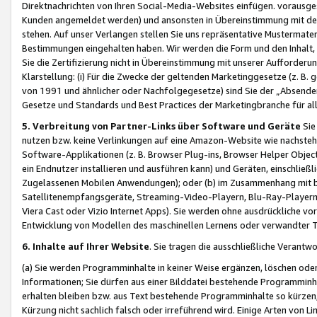
Direktnachrichten von Ihren Social-Media-Websites einfügen. vorausg
Kunden angemeldet werden) und ansonsten in Übereinstimmung mit der
stehen. Auf unser Verlangen stellen Sie uns repräsentative Mustermater
Bestimmungen eingehalten haben. Wir werden die Form und den Inhalt, di
Sie die Zertifizierung nicht in Übereinstimmung mit unserer Aufforderu
Klarstellung: (i) Für die Zwecke der geltenden Marketinggesetze (z. 
von 1991 und ähnlicher oder Nachfolgegesetze) sind Sie der „Absender“ j
Gesetze und Standards und Best Practices der Marketingbranche für 
5. Verbreitung von Partner-Links über Software und Geräte
Sie
nutzen bzw. keine Verlinkungen auf eine Amazon-Website wie nachsteh
Software-Applikationen (z. B. Browser Plug-ins, Browser Helper Objec
ein Endnutzer installieren und ausführen kann) und Geräten, einschlie
Zugelassenen Mobilen Anwendungen); oder (b) im Zusammenhang mit bzw.
Satellitenempfangsgeräte, Streaming-Video-Playern, Blu-Ray-Playern 
Viera Cast oder Vizio Internet Apps). Sie werden ohne ausdrückliche v
Entwicklung von Modellen des maschinellen Lernens oder verwandter 
6. Inhalte auf Ihrer Website
. Sie tragen die ausschließliche Verantwo
(a) Sie werden Programminhalte in keiner Weise ergänzen, löschen oder
Informationen; Sie dürfen aus einer Bilddatei bestehende Programminhal
erhalten bleiben bzw. aus Text bestehende Programminhalte so kürzen, 
Kürzung nicht sachlich falsch oder irreführend wird. Einige Arten von L