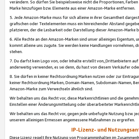
verändern. So dürfen Sie beispielsweise nicht die Proportionen, Farb
Marke hinzufügen bzw. Elemente aus einer Amazon-Marke entfernen.
5. Jede Amazon-Marke muss für sich alleine in ihrer Gesamtheit darge
grafischen oder Textelementen muss ein hinreichender Abstand gegebe
platzieren, der die Lesbarkeit oder Darstellung dieser Amazon-Marke b
6. Alle Rechte an den Amazon-Marken sind unser alleiniges Eigentum, 
kommt alleine uns zugute. Sie werden keine Handlungen vornehmen, 
stehen.
7. Du darfst kein Logo von, oder Inhalte erstellt von,
Drittanbietern au
anderweitig verwenden, es sei denn, du hast von diesem Verkäufer oder
8. Sie dürfen in keiner Rechtsordnung Marken nutzen oder zur Eintragu
keiner Rechtsordnung Marken, Domain-Namen, Subdomain-Namen, Benu
Amazon-Marke zum Verwechseln ähnlich sind.
Wir behalten uns das Recht vor, diese Markenrichtlinien und die gene
Einstellen einer Änderungsmitteilung oder überarbeiteter Markenricht
Wir behalten uns das Recht vor, gegen jede unbefugte Nutzung bzw. jede 
unserem alleinigen Ermessen angemessene Maßnahmen zu ergreifen.
IP-Lizenz- und Nutzungsan
Diese Lizenz regelt Ihre Nutzung von Programminhalten im Zusammen