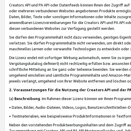
Creators API und PA API oder Datenfeeds können Ihnen den Zugriff auf D
oder mehreren verbundenen Websites angebotenen Produkte ermögliche
Daten, Bilder, Texte oder sonstigen Informationen oder Inhalte zuzugre
anwendbaren Lizenzvereinbarungen für die Creators API und PA API od
diesen verbundenen Websites zur Verfügung gestellt werden.
Sie dürfen den Programminhalt nicht dazu verwenden, geistiges Eigent
verletzen. Sie dürfen Programminhalte nicht verwenden, um direkt ode
maschinelles Lernen oder verwandte Technologien zu entwickeln oder zu
Die Lizenz endet mit sofortiger Wirkung automatisch, wenn Sie zu irg
Vergütungskatalog definiert) nicht rechtzeitig erfüllen bzw. ansonsten
schriftliche Mitteilung an Sie ganz oder teilweise beenden. Sie werden
umgehend einstellen und sämtliche Programminhalte und Amazon-Marke
jeweils verlangt, umgehend von Ihrer Website entfernen und löschen od
2. Voraussetzungen für die Nutzung der Creators API und der P
(a)
Beschreibung
. Im Rahmen dieser Lizenz können wir Ihnen Programmi
• Daten, Bilder, Audio-Dateien, Videos, Logos, Benutzerschnittstellen-
• Textmaterialien, wie beispielsweise Produktinformationen in Textfor
Neben den vorstehenden Produktwerbungsinhalten und dem Zugriff auf 
Zusammenhang mit Creators API und PA API Musterquellcodes und -bibli