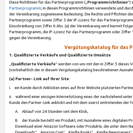
Diese Richtlinien für das Partnerprogramm („
Programmrichtlinien
“)
Partnerprogramm
; in diesen Programmrichtlinien verwendete und durch
der Vereinbarung zugewiesene Bedeutung. Die Rechte und Pflichten de
Partnerprogramm sowie Ziffer 3 der IP-Lizenz für das Partnerprogram
Einschränkung von Ziffer 6 Abs. (a) der Vereinbarung wird hiermit Fol
Partnerprogramm, die IP-Lizenz für das Partnerprogramm oder Ziffer 1
gegen die Vereinbarung.
Vergütungskatalog für das 
1. Qualifizierte Verkäufe und Qualifizierte Umsätze
„
Qualifizierte Verkäufe
“ werden von uns mit den in Ziffer 3 diese
(vorbehaltlich der in diesem Vergütungskatalog beschriebenen Ausnah
(a) Partner- Link auf Ihrer Site
:
i. ein Kunde durch Anklicken eines auf Ihrer Website platzierten Part
ii. während einer einzigen Internetsitzung eines der nachstehend unter (i)
Kunde den Partner-Link anklickt und mit dem zuerst eintretenden der f
A. Ablauf von 24 Stunden seit dem Klick,
B. der Kunde bestellt ein Produkt, mit Ausnahme eines digitalen P
Download einer Amazon Software oder Produkte, die unter dem N
Downloads“, „Amazon Coin“, „Kindle Books“, „Kindle Newspapers“, „