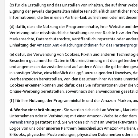
(c) für die Erstellung und das Einstellen von Inhalten, die auf Ihrer We
Eignung der jeweils dargestellten Inhalte (einschließlich sämtlicher 
Informationen, die Sie in einen Partner-Link aufnehmen oder mit diese
(d) dafür, dass die Nutzung der Programminhalte, Ihrer Website und des 
Verletzung oder missbräuchliche Ausübung unserer Rechte bzw. der Recht
Markenrechte, Datenschutzrechte, Veröffentlichungsrechte oder anderer
Einhaltung der
Amazon Anti-Fälschungsrichtlinien für das Partnerpro
(e) dafür, die Verwendung von Cookies, Pixeln und anderen Technologien
Besuchern gesammelten Daten in Übereinstimmung mit den geltenden Ge
und angemessen darzustellen und auf andere Weise die geltenden geset
in sonstiger Weise, einschließlich des ggf. anzuzeigenden Hinweises, d
Werbeanzeigen bereitstellen, von den Besuchern Ihrer Website unmitte
Cookies erkennen können und dafür, dass Sie Informationen über die v
Online-Werbung bereitstellen, soweit nach den anwendbaren gesetzlic
(f) für Ihre Nutzung, der Programminhalte und der Amazon-Marken, u
4. Werbeeinschränkungen.
Sie werden sich nicht an Werbe-, Market
Unternehmen oder in Verbindung mit einer Amazon-Website oder dem Pa
Vereinbarung
gestattet sind. Sie werden sich nicht an Werbeaktivitäten
Logos von uns oder unseren Partnern (einschließlich Amazon-Marken), 
E-Books, physischen Postsendungen, physischen Dokumenten oder in 