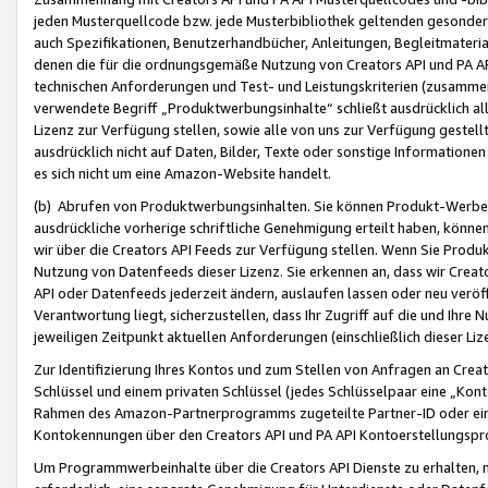
jeden Musterquellcode bzw. jede Musterbibliothek geltenden gesonder
auch Spezifikationen, Benutzerhandbücher, Anleitungen, Begleitmaterial
denen die für die ordnungsgemäße Nutzung von Creators API und PA A
technischen Anforderungen und Test- und Leistungskriterien (zusammen
verwendete Begriff „Produktwerbungsinhalte“ schließt ausdrücklich al
Lizenz zur Verfügung stellen, sowie alle von uns zur Verfügung gestel
ausdrücklich nicht auf Daten, Bilder, Texte oder sonstige Informatione
es sich nicht um eine Amazon-Website handelt.
(b) Abrufen von Produktwerbungsinhalten. Sie können Produkt-Werbein
ausdrückliche vorherige schriftliche Genehmigung erteilt haben, könn
wir über die Creators API Feeds zur Verfügung stellen. Wenn Sie Produk
Nutzung von Datenfeeds dieser Lizenz. Sie erkennen an, dass wir Creat
API oder Datenfeeds jederzeit ändern, auslaufen lassen oder neu veröffe
Verantwortung liegt, sicherzustellen, dass Ihr Zugriff auf die und Ihr
jeweiligen Zeitpunkt aktuellen Anforderungen (einschließlich dieser Liz
Zur Identifizierung Ihres Kontos und zum Stellen von Anfragen an Crea
Schlüssel und einem privaten Schlüssel (jedes Schlüsselpaar eine „Kon
Rahmen des Amazon-Partnerprogramms zugeteilte Partner-ID oder ein
Kontokennungen über den Creators API und PA API Kontoerstellungspro
Um Programmwerbeinhalte über die Creators API Dienste zu erhalten, m