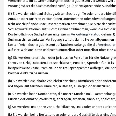
Werbeinhalte im Zusammenhang mit Suchergebnissen verwendet werden,
vorausgesetzt die Suchmaschine verfügt über entsprechende Ausschlu
(f) Sie werden nicht auf Schlagwörter, Suchbegriffe oder andere Ident
Amazon oder unseren verbundenen Unternehmen oder Abwandlungen bzw
nicht abschließende Liste unserer Marken entnehmen Sie bitte der Nich
Schlagwortauktionen auf Suchmaschinen teilnehmen, wenn die sich da
Kostenpflichtige Suchplatzierung (wie im
Vergütungskatalog
definiert
Suchmaschinen Links zur Verfügung stellen, damit Sie bei allgemeinen I
kostenfreien Suchergebnissen) auftauchen, solange Sie die
Vereinbaru
auf Ihre Website leiten und nicht unmittelbar oder mittelbar über eine
(g) Sie werden natürlichen oder juristischen Personen für die Nutzung 
Form von Geld, Rabatten, Preisnachlässen, Punkten, Spenden für Hilfs
beispielsweise keine Prämien- oder Treueprogramme auflegen, die Anrei
Partner-Links zu besuchen.
(h) Sie werden die Inhalte von elektronischen Formularen oder anderem M
abfangen, aufzeichnen, umleiten, auslesen, auslegen oder ausfüllen.
(i) Sie werden keine Kontodaten, die unsere Kunden im Zusammenhang 
Kunden der Amazon-Websites), abfragen, erheben, einholen, speichern,
(j) Sie werden Funktionen von Schaltflächen, Links oder andere Funkti
(k) Sie werden keine Bestellungen oder andere Geschäfte über eine Ama