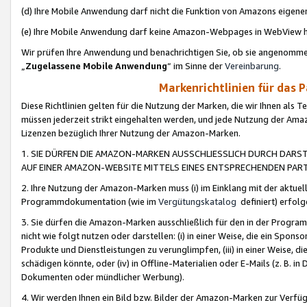
(d) Ihre Mobile Anwendung darf nicht die Funktion von Amazons eige
(e) Ihre Mobile Anwendung darf keine Amazon-Webpages in WebView 
Wir prüfen Ihre Anwendung und benachrichtigen Sie, ob sie angenomm
„
Zugelassene Mobile Anwendung
“ im Sinne der
Vereinbarung
.
Markenrichtlinien für das 
Diese Richtlinien gelten für die Nutzung der Marken, die wir Ihnen als 
müssen jederzeit strikt eingehalten werden, und jede Nutzung der Ama
Lizenzen bezüglich Ihrer Nutzung der Amazon-Marken.
1. SIE DÜRFEN DIE AMAZON-MARKEN AUSSCHLIESSLICH DURCH DARS
AUF EINER AMAZON-WEBSITE MITTELS EINES ENTSPRECHENDEN PART
2. Ihre Nutzung der Amazon-Marken muss (i) im Einklang mit der aktuells
Programmdokumentation (wie im
Vergütungskatalog
definiert) erfolg
3. Sie dürfen die Amazon-Marken ausschließlich für den in der Progr
nicht wie folgt nutzen oder darstellen: (i) in einer Weise, die ein Spo
Produkte und Dienstleistungen zu verunglimpfen, (iii) in einer Weise
schädigen könnte, oder (iv) in Offline-Materialien oder E-Mails (z. B.
Dokumenten oder mündlicher Werbung).
4. Wir werden Ihnen ein Bild bzw. Bilder der Amazon-Marken zur Verfüg