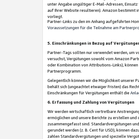
unter Angabe ungültiger E-Mail-Adressen, Einsatz
auf Ihrer Website resultieren). Amazon bestimmt i
vorliegt.
Partner-Links zu den im Anhang aufgeführten Hom
Voraussetzungen für die Teilnahme am Partnerp
5. Einschränkungen in Bezug auf Vergütunge
Partner-Tags sollten nur verwendet werden, um von 
versuchst, Vergütungen sowohl vom Amazon Partn
oder Kombination von Attributions-Links), könne
Partnerprogramm.
Gelegentlich können wir die Möglichkeit unsere
behält sich (ungeachtet etwaiger Fristen) das Rec
Einschränkungen für Vergütungen enthält die
Anla
6. Erfassung und Zahlung von Vergütungen
Wir werden wirtschaftlich vertretbare Anstrengu
ermöglichen und unsere Berichte zu erstellen und 
zusammengefasst sind. Standardvergütungen und s
gerundet werden (z. B. Cent für USD), können dazu
zahlen Standardvergütungen und spezielle Vergüt