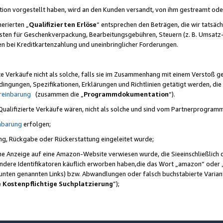
ktion vorgestellt haben, wird an den Kunden versandt, von ihm gestreamt od
erierten „
Qualifizierten Erlöse
“ entsprechen den Beträgen, die wir tatsäch
sten für Geschenkverpackung, Bearbeitungsgebühren, Steuern (z. B. Umsatz-
en bei Kreditkartenzahlung und uneinbringlicher Forderungen.
e Verkäufe nicht als solche, falls sie im Zusammenhang mit einem Verstoß 
ungen, Spezifikationen, Erklärungen und Richtlinien getätigt werden, die 
reinbarung
(zusammen die „
Programmdokumentation
“).
 Qualifizierte Verkäufe wären, nicht als solche und sind vom Partnerprogra
nbarung
erfolgen;
ung, Rückgabe oder Rückerstattung eingeleitet wurde;
ine Anzeige auf eine Amazon-Website verwiesen wurde, die Sieeinschließlich
ndere Identifikatoren käuflich erworben haben,die das Wort „amazon“ oder 
e unten genannten Links) bzw. Abwandlungen oder falsch buchstabierte Varia
e Kostenpflichtige Suchplatzierung
”);