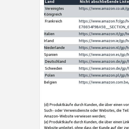
Land
Nicht abschließende List
Vereinigtes
https://www.amazon.co.uk/
Königreich
Frankreich
https://www.amazon.fr/gp/
E78834F9BA58__SECTION_
Italien
https://www.amazon.it/gp/h
Irland
https://www.amazon.ie/gp/
Niederlande
https://www.amazon.nl/gp/
Spanien
https://www.amazon.es/gp/
Deutschland
https://www.amazon.de/gp/
Schweden
https://www.amazon.de/gp/
Polen
https://www.amazon.pl/gp/
Belgien
https://www.amazon.com.be
(d) Produktkäufe durch Kunden, die über einen vo
Such- oder Verweisdienste oder Websites, die Teil
Amazon-Website verwiesen werden;
(e) Produktkäufe durch Kunden, die über einen Li
Website umleitet, ohne dass der Kunde auf der zw