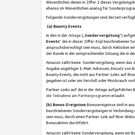
Wesentlichen denen in Ziffer 2 dieses Vergütung
ebenso im Wesentlichen analog für Sonderprogr
Folgende Sondervergütungen sind derzeit verfüg
(a) Bounty Events
In den in der
Anlage
(„
Sondervergütung
“) aufge
Events
“ die in dieser Ziffer 4 (a) beschriebenen 
anspruchsberechtigt sein muss, durch Anklicken ei
der Kunde in der entsprechenden Sitzung die in d
Amazon zahlt keine Sondervergütung, wenn das z
Angabe ungültiger E-Mail-Adressen, Einsatz von B
Bounty Events, die nicht aus Partner-Links auf Ihre
gegeben ist oder ein Verstoß oder Missbrauch vorl
Partner-Links auf die in der Anlage aufgeführte
die Teilnahme am Partnerprogramm
erlaubt.
(b) Bonus-Ereignisse
Bonusereignisse sind in au
beschriebenen Sondervergütungen in Verbindung m
sein muss, durch einen Partner-Link auf Ihrer We
Bonusaktion durchführt.
Amazon zahlt keine Sondervergütung, wenn ein Bon