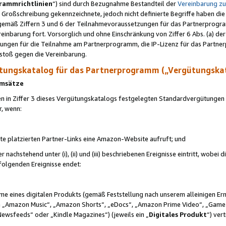
rammrichtlinien
“) sind durch Bezugnahme Bestandteil der
Vereinbarung z
Großschreibung gekennzeichnete, jedoch nicht definierte Begriffe haben die
 gemäß Ziffern 3 und 6 der Teilnahmevoraussetzungen für das Partnerprogram
nbarung fort. Vorsorglich und ohne Einschränkung von Ziffer 6 Abs. (a) der
ungen für die Teilnahme am Partnerprogramm, die IP-Lizenz für das Partner
rstoß gegen die Vereinbarung.
ungskatalog für das Partnerprogramm („Vergütungska
 Umsätze
n in Ziffer 3 dieses Vergütungskatalogs festgelegten Standardvergütungen v
r, wenn:
ite platzierten Partner-Links eine Amazon-Website aufruft; und
r nachstehend unter (i), (ii) und (iii) beschriebenen Ereignisse eintritt, wobe
 folgenden Ereignisse endet:
hme eines digitalen Produkts (gemäß Feststellung nach unserem alleinigen 
 „Amazon Music“, „Amazon Shorts“, „eDocs“, „Amazon Prime Video“, „Game
Newsfeeds“ oder „Kindle Magazines“) (jeweils ein „
Digitales Produkt
“) ver