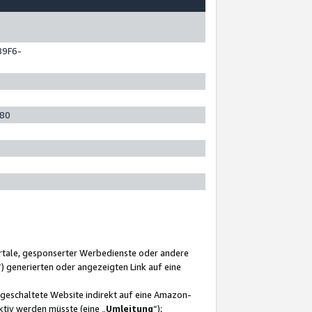
89F6-
280
ortale, gesponserter Werbedienste oder andere
“) generierten oder angezeigten Link auf eine
ngeschaltete Website indirekt auf eine Amazon-
ktiv werden müsste (eine „
Umleitung
“);