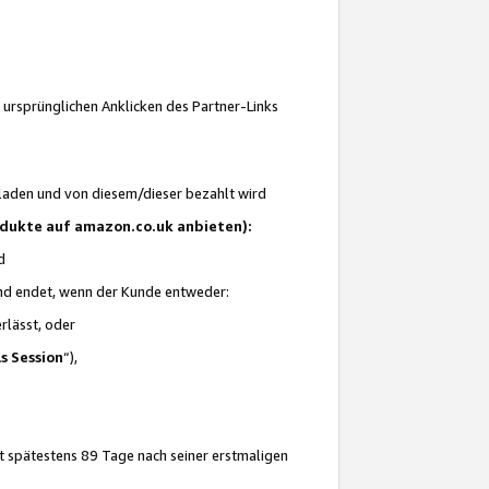
 ursprünglichen Anklicken des Partner-Links
laden und von diesem/dieser bezahlt wird
rodukte auf amazon.co.uk anbieten):
d
 und endet, wenn der Kunde entweder:
erlässt, oder
ls Session
“),
t spätestens 89 Tage nach seiner erstmaligen