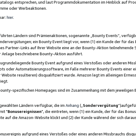
skatalogs entsprechen, und laut Programmdokumentation im Hinblick auf Pr
amme oder Werbeaktionen.
bar:
hier
.
führten Ländern sind Prämienaktionen, sogenannte „Bounty Events“, verfügb
Sondervergütungen; ein Bounty Event liegt vor, wenn (1) ein Kunde der für da
nes Partner-Links auf Ihrer Website eine an der Bounty-Aktion teilnehmende 
er Anlage beschriebene Bounty-Aktion ausführt.
ugrundeliegende Bounty Event aufgrund eines Verstoßes oder anderen Miss
ots oder Automatisierungssoftware, im Falle mehrerer Bounty Events einer e
r Website resultieren) disqualifiziert wurde. Amazon legt im alleinigen Ermess
iegt.
n Bounty-spezifischen Homepages sind im Zusammenhang mit dem jeweiligen
sgewählten Ländern verfügbar, die im
Anhang
(„
Sondervergütung
“)aufgefüh
it "
Bonusereignissen
", die eintreten, wenn (1) ein Kunde, der für das Bon
bsite auf die Amazon-Website klickt und (2) der Kunde während der sich dar
usereignis aufgrund eines Verstoßes oder eines anderen Missbrauchs disqua