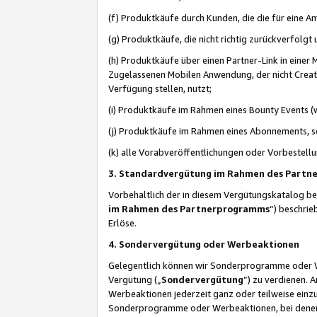
(f) Produktkäufe durch Kunden, die die für eine
(g) Produktkäufe, die nicht richtig zurückverfolg
(h) Produktkäufe über einen Partner-Link in einer
Zugelassenen Mobilen Anwendung, der nicht Creator
Verfügung stellen, nutzt;
(i) Produktkäufe im Rahmen eines Bounty Events (w
(j) Produktkäufe im Rahmen eines Abonnements, so
(k) alle Vorabveröffentlichungen oder Vorbestellu
3. Standardvergütung im Rahmen des Part
Vorbehaltlich der in diesem Vergütungskatalog b
im Rahmen des Partnerprogramms
“) beschri
Erlöse.
4. Sondervergütung oder Werbeaktionen
Gelegentlich können wir Sonderprogramme oder Wer
Vergütung („
Sondervergütung
”) zu verdienen. 
Werbeaktionen jederzeit ganz oder teilweise einz
Sonderprogramme oder Werbeaktionen, bei denen e