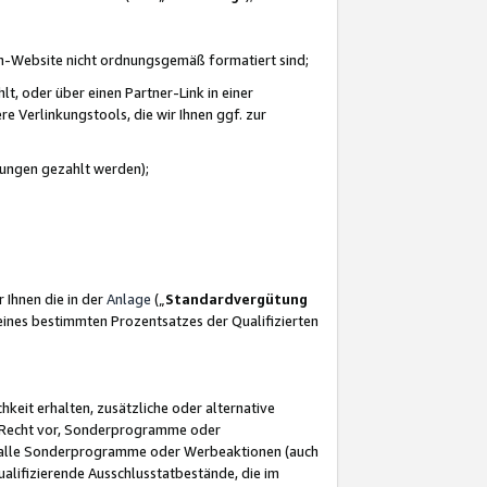
azon-Website nicht ordnungsgemäß formatiert sind;
, oder über einen Partner-Link in einer
e Verlinkungstools, die wir Ihnen ggf. zur
ütungen gezahlt werden);
 Ihnen die in der
Anlage
(„
Standardvergütung
ines bestimmten Prozentsatzes der Qualifizierten
eit erhalten, zusätzliche oder alternative
as Recht vor, Sonderprogramme oder
für alle Sonderprogramme oder Werbeaktionen (auch
lifizierende Ausschlusstatbestände, die im