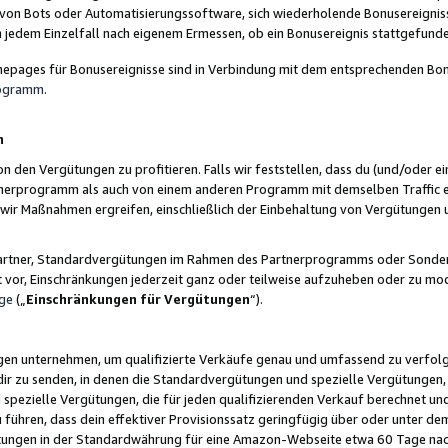
 von Bots oder Automatisierungssoftware, sich wiederholende Bonusereignisse
n jedem Einzelfall nach eigenem Ermessen, ob ein Bonusereignis stattgefund
epages für Bonusereignisse sind in Verbindung mit dem entsprechenden Bonu
rogramm
.
n
den Vergütungen zu profitieren. Falls wir feststellen, dass du (und/oder ein
erprogramm als auch von einem anderen Programm mit demselben Traffic ei
n wir Maßnahmen ergreifen, einschließlich der Einbehaltung von Vergütunge
r Partner, Standardvergütungen im Rahmen des Partnerprogramms oder Sonde
ht vor, Einschränkungen jederzeit ganz oder teilweise aufzuheben oder zu mod
ge
(„
Einschränkungen für Vergütungen
“).
ngen unternehmen, um qualifizierte Verkäufe genau und umfassend zu verfol
dir zu senden, in denen die Standardvergütungen und spezielle Vergütungen, 
pezielle Vergütungen, die für jeden qualifizierenden Verkauf berechnet un
 führen, dass dein effektiver Provisionssatz geringfügig über oder unter dem
ungen in der Standardwährung für eine Amazon-Webseite etwa 60 Tage nach