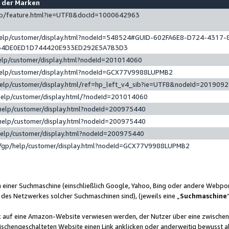
e der Marken
gp/feature.html?ie=UTF8&docId=1000642963
help/customer/display.html?nodeId=548524#GUID-602FA6E8-D724-4317-
64DE0ED1D744420E933ED292E5A7B3D3
elp/customer/display.html?nodeId=201014060
help/customer/display.html?nodeId=GCX77V9988LUPMB2
help/customer/display.html/ref=hp_left_v4_sib?ie=UTF8&nodeId=201909
help/customer/display.html/?nodeId=201014060
help/customer/display.html?nodeId=200975440
help/customer/display.html?nodeId=200975440
help/customer/display.html?nodeId=200975440
/gp/help/customer/display.html?nodeId=GCX77V9988LUPMB2
n einer Suchmaschine (einschließlich Google, Yahoo, Bing oder andere Webp
 des Netzwerkes solcher Suchmaschinen sind), (jeweils eine „
Suchmaschine
nk auf eine Amazon-Website verwiesen werden, der Nutzer über eine zwische
ischengeschalteten Website einen Link anklicken oder anderweitig bewusst a