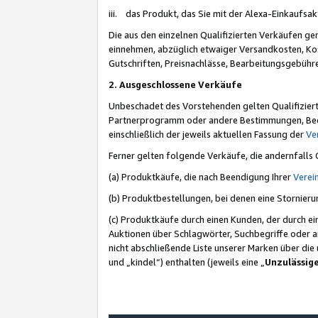
iii. das Produkt, das Sie mit der Alexa-Einkaufsa
Die aus den einzelnen Qualifizierten Verkäufen gen
einnehmen, abzüglich etwaiger Versandkosten, Ko
Gutschriften, Preisnachlässe, Bearbeitungsgebühr
2. Ausgeschlossene Verkäufe
Unbeschadet des Vorstehenden gelten Qualifiziert
Partnerprogramm oder andere Bestimmungen, Beding
einschließlich der jeweils aktuellen Fassung der
Ve
Ferner gelten folgende Verkäufe, die andernfalls
(a) Produktkäufe, die nach Beendigung Ihrer
Verei
(b) Produktbestellungen, bei denen eine Stornier
(c) Produktkäufe durch einen Kunden, der durch e
Auktionen über Schlagwörter, Suchbegriffe oder a
nicht abschließende Liste unserer Marken über di
und „kindel“) enthalten (jeweils eine „
Unzulässig