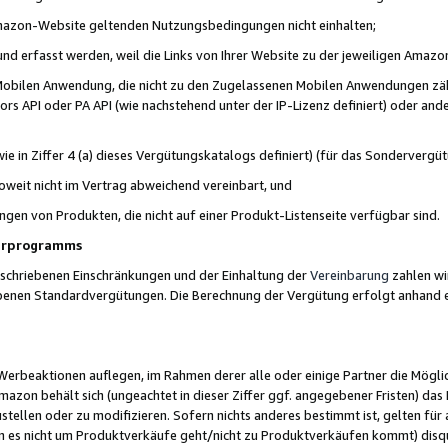
 Amazon-Website geltenden Nutzungsbedingungen nicht einhalten;
t und erfasst werden, weil die Links von Ihrer Website zu der jeweiligen Am
 Mobilen Anwendung, die nicht zu den Zugelassenen Mobilen Anwendungen zählt
s API oder PA API (wie nachstehend unter der IP-Lizenz definiert) oder ander
ie in Ziffer 4 (a) dieses Vergütungskatalogs definiert) (für das Sonderverg
weit nicht im Vertrag abweichend vereinbart, und
ngen von Produkten, die nicht auf einer Produkt-Listenseite verfügbar sind.
nerprogramms
eschriebenen Einschränkungen und der Einhaltung der
Vereinbarung
zahlen wir
ebenen Standardvergütungen. Die Berechnung der Vergütung erfolgt anhand e
beaktionen auflegen, im Rahmen derer alle oder einige Partner die Möglichk
Amazon behält sich (ungeachtet in dieser Ziffer ggf. angegebener Fristen) d
ustellen oder zu modifizieren. Sofern nichts anderes bestimmt ist, gelten 
s nicht um Produktverkäufe geht/nicht zu Produktverkäufen kommt) disqua