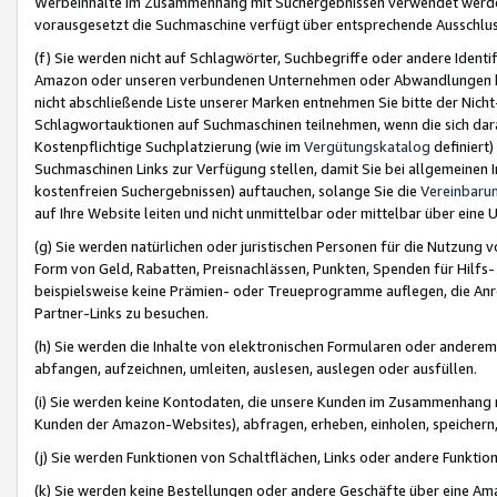
Werbeinhalte im Zusammenhang mit Suchergebnissen verwendet werden,
vorausgesetzt die Suchmaschine verfügt über entsprechende Ausschlu
(f) Sie werden nicht auf Schlagwörter, Suchbegriffe oder andere Ident
Amazon oder unseren verbundenen Unternehmen oder Abwandlungen bzw
nicht abschließende Liste unserer Marken entnehmen Sie bitte der Nich
Schlagwortauktionen auf Suchmaschinen teilnehmen, wenn die sich da
Kostenpflichtige Suchplatzierung (wie im
Vergütungskatalog
definiert
Suchmaschinen Links zur Verfügung stellen, damit Sie bei allgemeinen I
kostenfreien Suchergebnissen) auftauchen, solange Sie die
Vereinbaru
auf Ihre Website leiten und nicht unmittelbar oder mittelbar über eine
(g) Sie werden natürlichen oder juristischen Personen für die Nutzung 
Form von Geld, Rabatten, Preisnachlässen, Punkten, Spenden für Hilfs
beispielsweise keine Prämien- oder Treueprogramme auflegen, die Anrei
Partner-Links zu besuchen.
(h) Sie werden die Inhalte von elektronischen Formularen oder anderem M
abfangen, aufzeichnen, umleiten, auslesen, auslegen oder ausfüllen.
(i) Sie werden keine Kontodaten, die unsere Kunden im Zusammenhang 
Kunden der Amazon-Websites), abfragen, erheben, einholen, speichern,
(j) Sie werden Funktionen von Schaltflächen, Links oder andere Funkti
(k) Sie werden keine Bestellungen oder andere Geschäfte über eine Ama