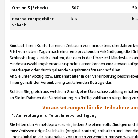
Option 3 (Scheck)
50£
50
Bearbeitungsgebühr
k.A.
k.A
Scheck
Sind auf Ihrem Konto für einen Zeitraum von mindestens drei Jahren kein
Frist von sieben Tagen nach einer entsprechenden Ankündigung die für
Schlussbetrag zurückzuhalten, der dem in der Übersicht Mindestausz
Mindestauszahlungsbetrag entspricht. Ferner können eine etwaig aufg
unterliegen oder durch geltende Verjährungsfristen verfallen.
An Sie unter Abzug bzw. Einbehalt aller in der Vereinbarung beschrieb
Ihnen gemäß der Vereinbarung zustehenden Beträge dar.
Sollten Sie, gleich aus welchem Grund, eine Überschusszahlung erhalte
an Sie im Rahmen der Vereinbarung zukünftig zahlbaren Vergütung zu 
Voraussetzungen für die Teilnahme a
1. Anmeldung und Teilnahmeberechtigung
Sie leiten den Anmeldeprozess ein, indem Sie einen vollständigen und 
muss/müssen originäre Inhalte (original content) enthalten und über d
Originalinhalte, die Materialien von Dritten verwenden, müssen wese