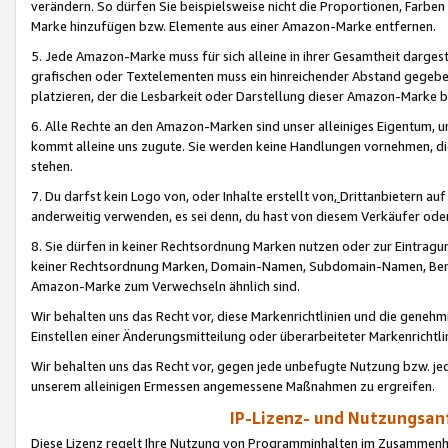
verändern. So dürfen Sie beispielsweise nicht die Proportionen, Farb
Marke hinzufügen bzw. Elemente aus einer Amazon-Marke entfernen.
5. Jede Amazon-Marke muss für sich alleine in ihrer Gesamtheit darge
grafischen oder Textelementen muss ein hinreichender Abstand gegebe
platzieren, der die Lesbarkeit oder Darstellung dieser Amazon-Marke b
6. Alle Rechte an den Amazon-Marken sind unser alleiniges Eigentum, 
kommt alleine uns zugute. Sie werden keine Handlungen vornehmen, 
stehen.
7. Du darfst kein Logo von, oder Inhalte erstellt von,
Drittanbietern au
anderweitig verwenden, es sei denn, du hast von diesem Verkäufer oder
8. Sie dürfen in keiner Rechtsordnung Marken nutzen oder zur Eintragu
keiner Rechtsordnung Marken, Domain-Namen, Subdomain-Namen, Benu
Amazon-Marke zum Verwechseln ähnlich sind.
Wir behalten uns das Recht vor, diese Markenrichtlinien und die gene
Einstellen einer Änderungsmitteilung oder überarbeiteter Markenricht
Wir behalten uns das Recht vor, gegen jede unbefugte Nutzung bzw. jede 
unserem alleinigen Ermessen angemessene Maßnahmen zu ergreifen.
IP-Lizenz- und Nutzungsan
Diese Lizenz regelt Ihre Nutzung von Programminhalten im Zusammen