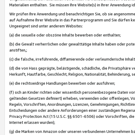
Materialien enthalten. Sie müssen Ihre Website(s) in Ihrer Anwendung ide
Wir prüfen Ihre Anwendung und benachrichtigen Sie, ob sie angenommen
auf Aufnahme Ihrer Website in das Partnerprogramm und Sie dürfen kei
Ungeeignet sind unter anderem Websites:
(a) die sexuelle oder obszöne Inhalte bewerben oder enthalten;
(b) die Gewalt verherrlichen oder gewalttätige Inhalte haben oder pot
anstiften,;
(c) die falsche, irreführende, diffamierende oder verleumderische Inha
(d) die von Hass geprägte, belästigende, schädliche, die Privatsphäre v
Herkunft, Hautfarbe, Geschlecht, Religion, Nationalität, Behinderung, 
(e) die rechtswidrige Handlungen bewerben oder ausführen;
(f) sich an Kinder richten oder wissentlich personenbezogene Daten vo
geltenden Gesetzen definiert) erheben, verwenden oder offenlegen, Vo
Regeln, Vorschriften, Anordnungen, Lizenzen, Genehmigungen, Richtlini
Entscheidungen oder andere Anforderungen einer zuständigen Regierung
Privacy Protection Act (15 U.S.C. §§ 6501-6506) oder Vorschriften, di
Internet erlassen wurden);
(g) die Marken von Amazon oder unseren verbundenen Unternehmen b