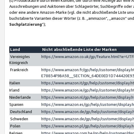
(c) Produktkäufe durch einen Kunden, der durch eine Anzeige auf eine 
Ausschreibungen und Auktionen über Schlagwörter, Suchbegriffe oder 
oder eine andere Amazon-Marke (vgl. die nicht abschließende Liste un
buchstabierte Varianten dieser Wörter (z. B. „ammazon“, „amaozn“ und „
Suchplatzierung
”);
Land
Nicht abschließende Liste der Marken
Vereinigtes
https://www.amazon.co.uk/gp/feature.html?ie=U
Königreich
Frankreich
https://www.amazon.fr/gp/help/customer/displa
E78834F9BA58__SECTION_64DE0ED1D744420E9
Italien
https://www.amazon.it/gp/help/customer/display
Irland
https://www.amazon.ie/gp/help/customer/displa
Niederlande
https://www.amazon.nl/gp/help/customer/display
Spanien
https://www.amazon.es/gp/help/customer/display
Deutschland
https://www.amazon.de/gp/help/customer/displa
Schweden
https://www.amazon.de/gp/help/customer/displa
Polen
https://www.amazon.pl/gp/help/customer/display
Belgien
https://www.amazon.com.be/gp/help/customer/d