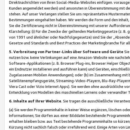
Direktnachrichten von Ihren Social-Media-Websites einfügen. vorausg
Kunden angemeldet werden) und ansonsten in Übereinstimmung mit der
stehen. Auf unser Verlangen stellen Sie uns repräsentative Mustermater
Bestimmungen eingehalten haben. Wir werden die Form und den Inhalt, di
Sie die Zertifizierung nicht in Übereinstimmung mit unserer Aufforderu
Klarstellung: (i) Für die Zwecke der geltenden Marketinggesetze (z. 
von 1991 und ähnlicher oder Nachfolgegesetze) sind Sie der „Absender“ j
Gesetze und Standards und Best Practices der Marketingbranche für 
5. Verbreitung von Partner-Links über Software und Geräte
Sie
nutzen bzw. keine Verlinkungen auf eine Amazon-Website wie nachsteh
Software-Applikationen (z. B. Browser Plug-ins, Browser Helper Objec
ein Endnutzer installieren und ausführen kann) und Geräten, einschlie
Zugelassenen Mobilen Anwendungen); oder (b) im Zusammenhang mit bzw.
Satellitenempfangsgeräte, Streaming-Video-Playern, Blu-Ray-Playern 
Viera Cast oder Vizio Internet Apps). Sie werden ohne ausdrückliche v
Entwicklung von Modellen des maschinellen Lernens oder verwandter 
6. Inhalte auf Ihrer Website
. Sie tragen die ausschließliche Verantwo
(a) Sie werden Programminhalte in keiner Weise ergänzen, löschen oder
Informationen; Sie dürfen aus einer Bilddatei bestehende Programminhal
erhalten bleiben bzw. aus Text bestehende Programminhalte so kürzen, 
Kürzung nicht sachlich falsch oder irreführend wird. Einige Arten von L