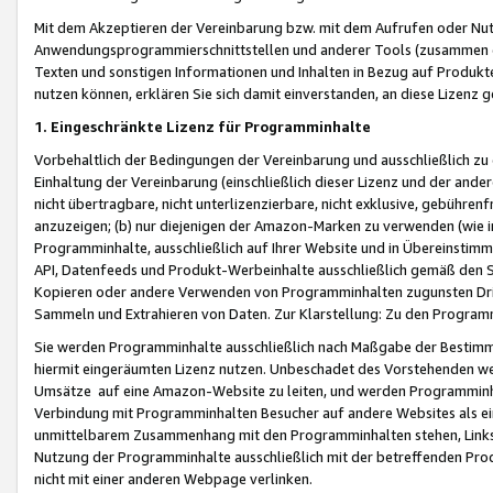
Mit dem Akzeptieren der Vereinbarung bzw. mit dem Aufrufen oder Nutz
Anwendungsprogrammierschnittstellen und anderer Tools (zusammen die
Texten und sonstigen Informationen und Inhalten in Bezug auf Produkte
nutzen können, erklären Sie sich damit einverstanden, an diese Lizenz 
1. Eingeschränkte Lizenz für Programminhalte
Vorbehaltlich der Bedingungen der Vereinbarung und ausschließlich z
Einhaltung der Vereinbarung (einschließlich dieser Lizenz und der ande
nicht übertragbare, nicht unterlizenzierbare, nicht exklusive, gebühren
anzuzeigen; (b) nur diejenigen der Amazon-Marken zu verwenden (wie in 
Programminhalte, ausschließlich auf Ihrer Website und in Übereinstimmu
API, Datenfeeds und Produkt-Werbeinhalte ausschließlich gemäß den Spe
Kopieren oder andere Verwenden von Programminhalten zugunsten Dri
Sammeln und Extrahieren von Daten. Zur Klarstellung: Zu den Program
Sie werden Programminhalte ausschließlich nach Maßgabe der Besti
hiermit eingeräumten Lizenz nutzen. Unbeschadet des Vorstehenden we
Umsätze auf eine Amazon-Website zu leiten, und werden Programminhal
Verbindung mit Programminhalten Besucher auf andere Websites als ein
unmittelbarem Zusammenhang mit den Programminhalten stehen, Links z
Nutzung der Programminhalte ausschließlich mit der betreffenden Pr
nicht mit einer anderen Webpage verlinken.