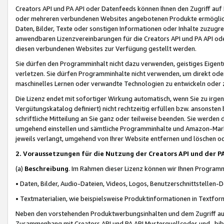
Creators API und PA API oder Datenfeeds können Ihnen den Zugriff auf D
oder mehreren verbundenen Websites angebotenen Produkte ermögliche
Daten, Bilder, Texte oder sonstigen Informationen oder Inhalte zuzugre
anwendbaren Lizenzvereinbarungen für die Creators API und PA API od
diesen verbundenen Websites zur Verfügung gestellt werden.
Sie dürfen den Programminhalt nicht dazu verwenden, geistiges Eigent
verletzen. Sie dürfen Programminhalte nicht verwenden, um direkt ode
maschinelles Lernen oder verwandte Technologien zu entwickeln oder zu
Die Lizenz endet mit sofortiger Wirkung automatisch, wenn Sie zu irg
Vergütungskatalog definiert) nicht rechtzeitig erfüllen bzw. ansonsten
schriftliche Mitteilung an Sie ganz oder teilweise beenden. Sie werden
umgehend einstellen und sämtliche Programminhalte und Amazon-Marke
jeweils verlangt, umgehend von Ihrer Website entfernen und löschen od
2. Voraussetzungen für die Nutzung der Creators API und der P
(a)
Beschreibung
. Im Rahmen dieser Lizenz können wir Ihnen Programmi
• Daten, Bilder, Audio-Dateien, Videos, Logos, Benutzerschnittstellen-
• Textmaterialien, wie beispielsweise Produktinformationen in Textfor
Neben den vorstehenden Produktwerbungsinhalten und dem Zugriff auf 
Zusammenhang mit Creators API und PA API Musterquellcodes und -bibli