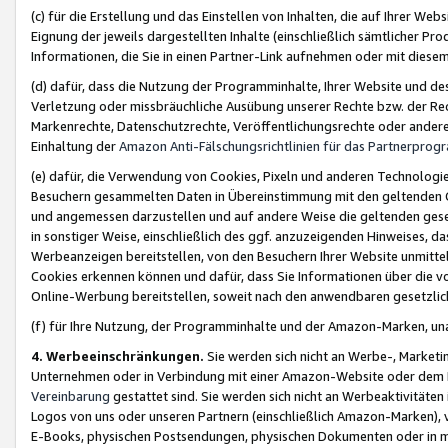
(c) für die Erstellung und das Einstellen von Inhalten, die auf Ihrer We
Eignung der jeweils dargestellten Inhalte (einschließlich sämtlicher 
Informationen, die Sie in einen Partner-Link aufnehmen oder mit diese
(d) dafür, dass die Nutzung der Programminhalte, Ihrer Website und des 
Verletzung oder missbräuchliche Ausübung unserer Rechte bzw. der Recht
Markenrechte, Datenschutzrechte, Veröffentlichungsrechte oder anderer
Einhaltung der
Amazon Anti-Fälschungsrichtlinien für das Partnerpro
(e) dafür, die Verwendung von Cookies, Pixeln und anderen Technologien
Besuchern gesammelten Daten in Übereinstimmung mit den geltenden Ge
und angemessen darzustellen und auf andere Weise die geltenden geset
in sonstiger Weise, einschließlich des ggf. anzuzeigenden Hinweises, d
Werbeanzeigen bereitstellen, von den Besuchern Ihrer Website unmitte
Cookies erkennen können und dafür, dass Sie Informationen über die v
Online-Werbung bereitstellen, soweit nach den anwendbaren gesetzlic
(f) für Ihre Nutzung, der Programminhalte und der Amazon-Marken, u
4. Werbeeinschränkungen.
Sie werden sich nicht an Werbe-, Market
Unternehmen oder in Verbindung mit einer Amazon-Website oder dem Pa
Vereinbarung
gestattet sind. Sie werden sich nicht an Werbeaktivitäten
Logos von uns oder unseren Partnern (einschließlich Amazon-Marken), 
E-Books, physischen Postsendungen, physischen Dokumenten oder in 