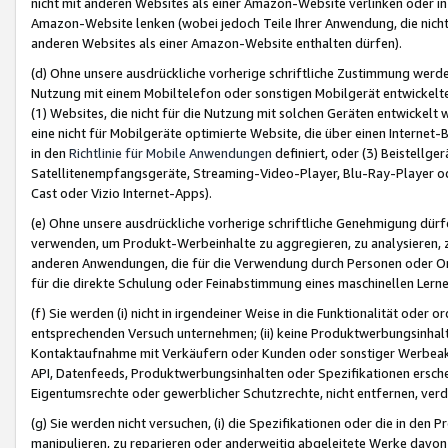
nicht mit anderen Websites als einer Amazon-Website verlinken oder i
Amazon-Website lenken (wobei jedoch Teile Ihrer Anwendung, die nich
anderen Websites als einer Amazon-Website enthalten dürfen).
(d) Ohne unsere ausdrückliche vorherige schriftliche Zustimmung werd
Nutzung mit einem Mobiltelefon oder sonstigen Mobilgerät entwickelt
(1) Websites, die nicht für die Nutzung mit solchen Geräten entwickelt
eine nicht für Mobilgeräte optimierte Website, die über einen Interne
in den
Richtlinie für Mobile Anwendungen
definiert, oder (3) Beistellge
Satellitenempfangsgeräte, Streaming-Video-Player, Blu-Ray-Player ode
Cast oder Vizio Internet-Apps).
(e) Ohne unsere ausdrückliche vorherige schriftliche Genehmigung dürfe
verwenden, um Produkt-Werbeinhalte zu aggregieren, zu analysieren, 
anderen Anwendungen, die für die Verwendung durch Personen oder Or
für die direkte Schulung oder Feinabstimmung eines maschinellen Lern
(f) Sie werden (i) nicht in irgendeiner Weise in die Funktionalität ode
entsprechenden Versuch unternehmen; (ii) keine Produktwerbungsinha
Kontaktaufnahme mit Verkäufern oder Kunden oder sonstiger Werbeaktiv
API, Datenfeeds, Produktwerbungsinhalten oder Spezifikationen erschei
Eigentumsrechte oder gewerblicher Schutzrechte, nicht entfernen, verd
(g) Sie werden nicht versuchen, (i) die Spezifikationen oder die in de
manipulieren, zu reparieren oder anderweitig abgeleitete Werke davon z