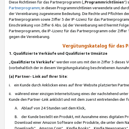
Diese Richtlinien für das Partnerprogramm („
Programmrichtlinien
“)
Partnerprogramm
; in diesen Programmrichtlinien verwendete und durch
der Vereinbarung zugewiesene Bedeutung. Die Rechte und Pflichten de
Partnerprogramm sowie Ziffer 3 der IP-Lizenz für das Partnerprogram
Einschränkung von Ziffer 6 Abs. (a) der Vereinbarung wird hiermit Fol
Partnerprogramm, die IP-Lizenz für das Partnerprogramm oder Ziffer 1
gegen die Vereinbarung.
Vergütungskatalog für das 
1. Qualifizierte Verkäufe und Qualifizierte Umsätze
„
Qualifizierte Verkäufe
“ werden von uns mit den in Ziffer 3 diese
(vorbehaltlich der in diesem Vergütungskatalog beschriebenen Ausnah
(a) Partner- Link auf Ihrer Site
:
i. ein Kunde durch Anklicken eines auf Ihrer Website platzierten Part
ii. während einer einzigen Internetsitzung eines der nachstehend unter (i)
Kunde den Partner-Link anklickt und mit dem zuerst eintretenden der f
A. Ablauf von 24 Stunden seit dem Klick,
B. der Kunde bestellt ein Produkt, mit Ausnahme eines digitalen P
Download einer Amazon Software oder Produkte, die unter dem N
Downloads“, „Amazon Coin“, „Kindle Books“, „Kindle Newspapers“, „