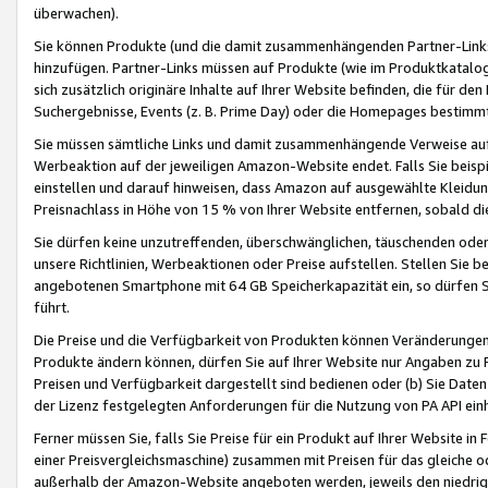
überwachen).
Sie können Produkte (und die damit zusammenhängenden Partner-Links)
hinzufügen. Partner-Links müssen auf Produkte (wie im Produktkatalog de
sich zusätzlich originäre Inhalte auf Ihrer Website befinden, die für 
Suchergebnisse, Events (z. B. Prime Day) oder die Homepages bestimmte
Sie müssen sämtliche Links und damit zusammenhängende Verweise auf z
Werbeaktion auf der jeweiligen Amazon-Website endet. Falls Sie beisp
einstellen und darauf hinweisen, dass Amazon auf ausgewählte Kleidun
Preisnachlass in Höhe von 15 % von Ihrer Website entfernen, sobald di
Sie dürfen keine unzutreffenden, überschwänglichen, täuschenden od
unsere Richtlinien, Werbeaktionen oder Preise aufstellen. Stellen Sie 
angebotenen Smartphone mit 64 GB Speicherkapazität ein, so dürfen S
führt.
Die Preise und die Verfügbarkeit von Produkten können Veränderungen 
Produkte ändern können, dürfen Sie auf Ihrer Website nur Angaben zu P
Preisen und Verfügbarkeit dargestellt sind bedienen oder (b) Sie Daten
der Lizenz festgelegten Anforderungen für die Nutzung von PA API einh
Ferner müssen Sie, falls Sie Preise für ein Produkt auf Ihrer Website in 
einer Preisvergleichsmaschine) zusammen mit Preisen für das gleiche o
außerhalb der Amazon-Website angeboten werden, jeweils den niedrigst