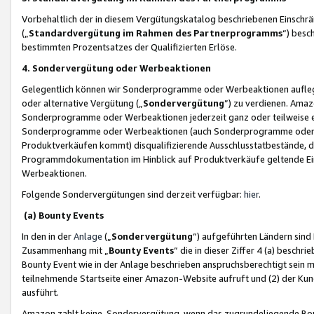
Vorbehaltlich der in diesem Vergütungskatalog beschriebenen Einschr
(„
Standardvergütung im Rahmen des Partnerprogramms
“) besc
bestimmten Prozentsatzes der Qualifizierten Erlöse.
4. Sondervergütung oder Werbeaktionen
Gelegentlich können wir Sonderprogramme oder Werbeaktionen auflegen,
oder alternative Vergütung („
Sondervergütung
”) zu verdienen. Amazo
Sonderprogramme oder Werbeaktionen jederzeit ganz oder teilweise einz
Sonderprogramme oder Werbeaktionen (auch Sonderprogramme oder We
Produktverkäufen kommt) disqualifizierende Ausschlusstatbestände, di
Programmdokumentation im Hinblick auf Produktverkäufe geltende E
Werbeaktionen.
Folgende Sondervergütungen sind derzeit verfügbar:
hier
.
(a) Bounty Events
In den in der
Anlage
(„
Sondervergütung
“) aufgeführten Ländern sind
Zusammenhang mit „
Bounty Events
“ die in dieser Ziffer 4 (a) besch
Bounty Event wie in der Anlage beschrieben anspruchsberechtigt sein mu
teilnehmende Startseite einer Amazon-Website aufruft und (2) der Kun
ausführt.
Amazon zahlt keine Sondervergütung, wenn das zugrundeliegende Boun