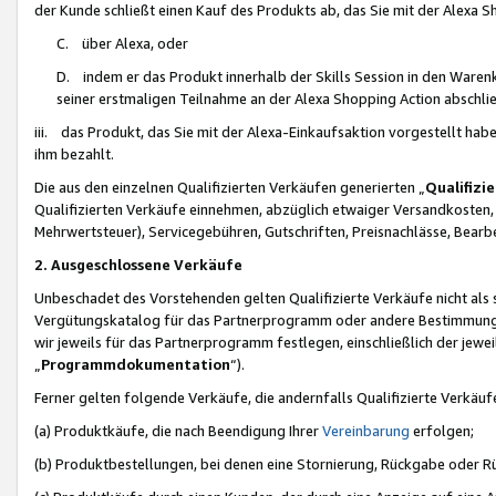
der Kunde schließt einen Kauf des Produkts ab, das Sie mit der Alexa 
C. über Alexa, oder
D. indem er das Produkt innerhalb der Skills Session in den Waren
seiner erstmaligen Teilnahme an der Alexa Shopping Action abschlie
iii. das Produkt, das Sie mit der Alexa-Einkaufsaktion vorgestellt ha
ihm bezahlt.
Die aus den einzelnen Qualifizierten Verkäufen generierten „
Qualifizi
Qualifizierten Verkäufe einnehmen, abzüglich etwaiger Versandkosten
Mehrwertsteuer), Servicegebühren, Gutschriften, Preisnachlässe, Bear
2. Ausgeschlossene Verkäufe
Unbeschadet des Vorstehenden gelten Qualifizierte Verkäufe nicht als
Vergütungskatalog für das Partnerprogramm oder andere Bestimmungen,
wir jeweils für das Partnerprogramm festlegen, einschließlich der jewe
„
Programmdokumentation
“).
Ferner gelten folgende Verkäufe, die andernfalls Qualifizierte Verkä
(a) Produktkäufe, die nach Beendigung Ihrer
Vereinbarung
erfolgen;
(b) Produktbestellungen, bei denen eine Stornierung, Rückgabe oder R