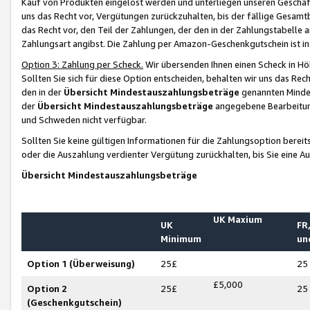
Kauf von Produkten eingelöst werden und unterliegen unseren Geschäf
uns das Recht vor, Vergütungen zurückzuhalten, bis der fällige Gesamt
das Recht vor, den Teil der Zahlungen, der den in der Zahlungstabelle 
Zahlungsart angibst. Die Zahlung per Amazon-Geschenkgutschein ist in
Option 3: Zahlung per Scheck.
Wir übersenden Ihnen einen Scheck in Höh
Sollten Sie sich für diese Option entscheiden, behalten wir uns das Rec
den in der
Übersicht Mindestauszahlungsbeträge
genannten Mindest
der
Übersicht Mindestauszahlungsbeträge
angegebene Bearbeitung
und Schweden nicht verfügbar.
Sollten Sie keine gültigen Informationen für die Zahlungsoption bereit
oder die Auszahlung verdienter Vergütung zurückhalten, bis Sie eine A
Übersicht Mindestauszahlungsbeträge
UK Maxium
UK
FR,
Minimum
un
Option 1 (Überweisung)
25£
25
£5,000
Option 2
25£
25
(Geschenkgutschein)