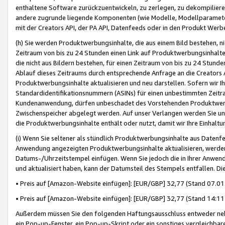
enthaltene Software zurückzuentwickeln, zu zerlegen, zu dekompilier
andere zugrunde liegende Komponenten (wie Modelle, Modellparameter
mit der Creators API, der PA API, Datenfeeds oder in den Produkt Werb
(h) Sie werden Produktwerbungsinhalte, die aus einem Bild bestehen, ni
Zeitraum von bis zu 24 Stunden einen Link auf Produktwerbungsinhalte
die nicht aus Bildern bestehen, für einen Zeitraum von bis zu 24 Stund
Ablauf dieses Zeitraums durch entsprechende Anfrage an die Creators 
Produktwerbungsinhalte aktualisieren und neu darstellen. Sofern wir Ih
Standardidentifikationsnummern (ASINs) für einen unbestimmten Zeitra
Kundenanwendung, dürfen unbeschadet des Vorstehenden Produktwerbu
Zwischenspeicher abgelegt werden. Auf unser Verlangen werden Sie un
die Produktwerbungsinhalte enthält oder nutzt, damit wir Ihre Einhalt
(i) Wenn Sie seltener als stündlich Produktwerbungsinhalte aus Datenfe
Anwendung angezeigten Produktwerbungsinhalte aktualisieren, werden 
Datums-/Uhrzeitstempel einfügen. Wenn Sie jedoch die in Ihrer Anwe
und aktualisiert haben, kann der Datumsteil des Stempels entfallen. Dies
• Preis auf [Amazon-Website einfügen]: [EUR/GBP] 32,77 (Stand 07.01.
• Preis auf [Amazon-Website einfügen]: [EUR/GBP] 32,77 (Stand 14:11 
Außerdem müssen Sie den folgenden Haftungsausschluss entweder neb
ein Pop-up-Fenster, ein Pop-up-Skript oder ein sonstiges vergleichba