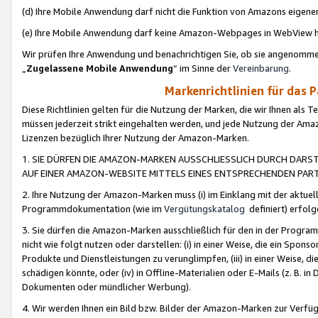
(d) Ihre Mobile Anwendung darf nicht die Funktion von Amazons eige
(e) Ihre Mobile Anwendung darf keine Amazon-Webpages in WebView 
Wir prüfen Ihre Anwendung und benachrichtigen Sie, ob sie angenomm
„
Zugelassene Mobile Anwendung
“ im Sinne der
Vereinbarung
.
Markenrichtlinien für das 
Diese Richtlinien gelten für die Nutzung der Marken, die wir Ihnen als 
müssen jederzeit strikt eingehalten werden, und jede Nutzung der Ama
Lizenzen bezüglich Ihrer Nutzung der Amazon-Marken.
1. SIE DÜRFEN DIE AMAZON-MARKEN AUSSCHLIESSLICH DURCH DARS
AUF EINER AMAZON-WEBSITE MITTELS EINES ENTSPRECHENDEN PART
2. Ihre Nutzung der Amazon-Marken muss (i) im Einklang mit der aktuells
Programmdokumentation (wie im
Vergütungskatalog
definiert) erfolg
3. Sie dürfen die Amazon-Marken ausschließlich für den in der Progr
nicht wie folgt nutzen oder darstellen: (i) in einer Weise, die ein Spo
Produkte und Dienstleistungen zu verunglimpfen, (iii) in einer Weise
schädigen könnte, oder (iv) in Offline-Materialien oder E-Mails (z. B.
Dokumenten oder mündlicher Werbung).
4. Wir werden Ihnen ein Bild bzw. Bilder der Amazon-Marken zur Verfüg