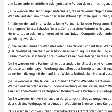
und keine andere natürliche oder juristische Person dazu ermächtigen, a
(l) Sie werden alle Handlungen unterlassen, die nach vernünftigem Erme
Website, auf der Funktionen oder Transaktionen (zum Beispiel suchen, s
(m) Sie werden auf Ihrer Website keine Partner-Links oder Programmin
Spionagesoftware, Schadsoftware, Computerviren, Würmern, Trojaner
Herunterladen oder Installieren auf einem Nutzer-Computer oder ande
genehmigt wurden.
(n) Sie werden Amazon-Websites oder Teile davon nicht auf Ihrer Websi
(z. B., WebView) innerhalb einer Mobilen Anwendung. Die Darstellung ein
Teilnahmevoraussetzungen stellt jedoch keinen Verstoß gegen diese Zif
(o) Sie werden keine Partner-Links oder andere Inhalte, die eine Am
Werbeseiten oder Layer-Werbung einstellen oder bereitstellen, mit Au
bewerben, die eng mit dem auf Ihrer Website befindlichen Material z
(p) Sie werden in Inhalte, die Sie auf einer Amazon-Website platzier
Werbediensten oder in einer Kundenbewertung, einem Forum, einem Wun
einer Amazon-Website verfügbaren Kontext) keine Partner-Links integr
(q) Sie werden nicht versuchen, den
Vergütungskatalog
zu umgehen oder
dass sich eine Webpage einer Amazon-Website im Browser eines Kunden 
(r) Sie werden nicht versuchen, Internetverkehr (Traffic) oder Vergü