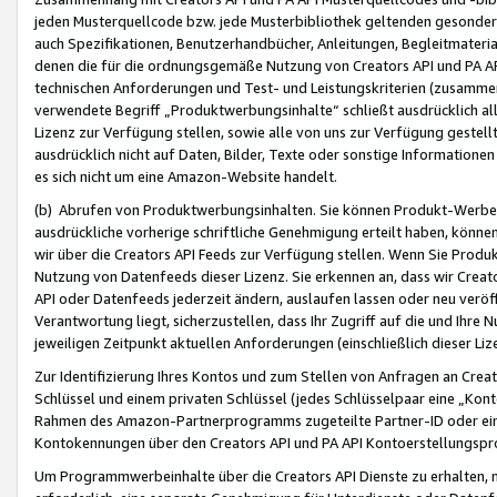
jeden Musterquellcode bzw. jede Musterbibliothek geltenden gesonder
auch Spezifikationen, Benutzerhandbücher, Anleitungen, Begleitmaterial
denen die für die ordnungsgemäße Nutzung von Creators API und PA A
technischen Anforderungen und Test- und Leistungskriterien (zusammen
verwendete Begriff „Produktwerbungsinhalte“ schließt ausdrücklich al
Lizenz zur Verfügung stellen, sowie alle von uns zur Verfügung gestel
ausdrücklich nicht auf Daten, Bilder, Texte oder sonstige Informatione
es sich nicht um eine Amazon-Website handelt.
(b) Abrufen von Produktwerbungsinhalten. Sie können Produkt-Werbein
ausdrückliche vorherige schriftliche Genehmigung erteilt haben, könn
wir über die Creators API Feeds zur Verfügung stellen. Wenn Sie Produk
Nutzung von Datenfeeds dieser Lizenz. Sie erkennen an, dass wir Creat
API oder Datenfeeds jederzeit ändern, auslaufen lassen oder neu veröffe
Verantwortung liegt, sicherzustellen, dass Ihr Zugriff auf die und Ihr
jeweiligen Zeitpunkt aktuellen Anforderungen (einschließlich dieser Liz
Zur Identifizierung Ihres Kontos und zum Stellen von Anfragen an Crea
Schlüssel und einem privaten Schlüssel (jedes Schlüsselpaar eine „Kon
Rahmen des Amazon-Partnerprogramms zugeteilte Partner-ID oder ein
Kontokennungen über den Creators API und PA API Kontoerstellungspro
Um Programmwerbeinhalte über die Creators API Dienste zu erhalten, m