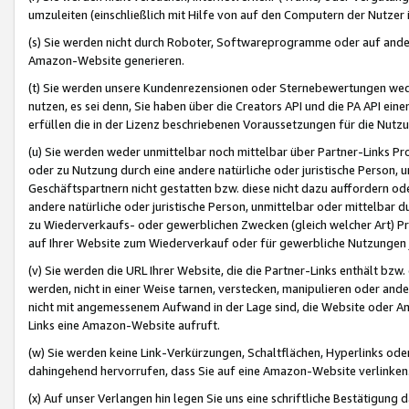
umzuleiten (einschließlich mit Hilfe von auf den Computern der Nutzer i
(s) Sie werden nicht durch Roboter, Softwareprogramme oder auf andere
Amazon-Website generieren.
(t) Sie werden unsere Kundenrezensionen oder Sternebewertungen wed
nutzen, es sei denn, Sie haben über die Creators API und die PA API e
erfüllen die in der Lizenz beschriebenen Voraussetzungen für die Nutzu
(u) Sie werden weder unmittelbar noch mittelbar über Partner-Links P
oder zu Nutzung durch eine andere natürliche oder juristische Person,
Geschäftspartnern nicht gestatten bzw. diese nicht dazu auffordern od
andere natürliche oder juristische Person, unmittelbar oder mittelbar
zu Wiederverkaufs- oder gewerblichen Zwecken (gleich welcher Art) 
auf Ihrer Website zum Wiederverkauf oder für gewerbliche Nutzungen 
(v) Sie werden die URL Ihrer Website, die die Partner-Links enthält b
werden, nicht in einer Weise tarnen, verstecken, manipulieren oder and
nicht mit angemessenem Aufwand in der Lage sind, die Website oder A
Links eine Amazon-Website aufruft.
(w) Sie werden keine Link-Verkürzungen, Schaltflächen, Hyperlinks ode
dahingehend hervorrufen, dass Sie auf eine Amazon-Website verlinken
(x) Auf unser Verlangen hin legen Sie uns eine schriftliche Bestätigung