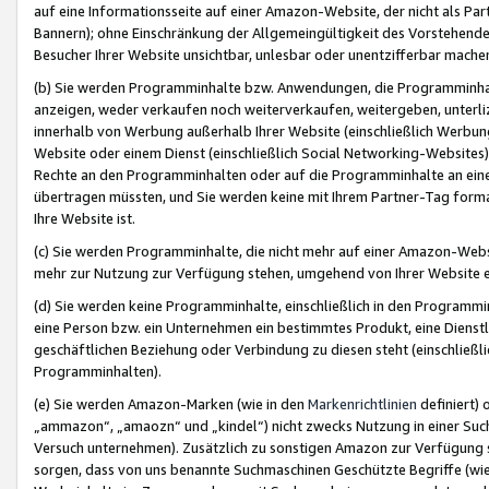
auf eine Informationsseite auf einer Amazon-Website, der nicht als Part
Bannern); ohne Einschränkung der Allgemeingültigkeit des Vorstehende
Besucher Ihrer Website unsichtbar, unlesbar oder unentzifferbar mache
(b) Sie werden Programminhalte bzw. Anwendungen, die Programminhalt
anzeigen, weder verkaufen noch weiterverkaufen, weitergeben, unterli
innerhalb von Werbung außerhalb Ihrer Website (einschließlich Werbun
Website oder einem Dienst (einschließlich Social Networking-Website
Rechte an den Programminhalten oder auf die Programminhalte an eine a
übertragen müssten, und Sie werden keine mit Ihrem Partner-Tag formati
Ihre Website ist.
(c) Sie werden Programminhalte, die nicht mehr auf einer Amazon-Websit
mehr zur Nutzung zur Verfügung stehen, umgehend von Ihrer Website e
(d) Sie werden keine Programminhalte, einschließlich in den Programmin
eine Person bzw. ein Unternehmen ein bestimmtes Produkt, eine Dienstle
geschäftlichen Beziehung oder Verbindung zu diesen steht (einschließli
Programminhalten).
(e) Sie werden Amazon-Marken (wie in den
Markenrichtlinien
definiert) 
„ammazon“, „amaozn“ und „kindel“) nicht zwecks Nutzung in einer Suc
Versuch unternehmen). Zusätzlich zu sonstigen Amazon zur Verfügung 
sorgen, dass von uns benannte Suchmaschinen Geschützte Begriffe (wie 