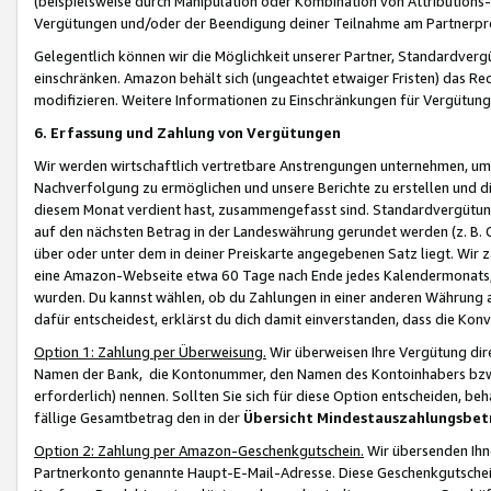
(beispielsweise durch Manipulation oder Kombination von Attributions-
Vergütungen und/oder der Beendigung deiner Teilnahme am Partnerp
Gelegentlich können wir die Möglichkeit unserer Partner, Standardv
einschränken. Amazon behält sich (ungeachtet etwaiger Fristen) das Re
modifizieren. Weitere Informationen zu Einschränkungen für Vergütung
6. Erfassung und Zahlung von Vergütungen
Wir werden wirtschaftlich vertretbare Anstrengungen unternehmen, um 
Nachverfolgung zu ermöglichen und unsere Berichte zu erstellen und di
diesem Monat verdient hast, zusammengefasst sind. Standardvergütung
auf den nächsten Betrag in der Landeswährung gerundet werden (z. B. C
über oder unter dem in deiner Preiskarte angegebenen Satz liegt. Wir
eine Amazon-Webseite etwa 60 Tage nach Ende jedes Kalendermonats, i
wurden. Du kannst wählen, ob du Zahlungen in einer anderen Währung
dafür entscheidest, erklärst du dich damit einverstanden, dass die K
Option 1: Zahlung per Überweisung.
Wir überweisen Ihre Vergütung dir
Namen der Bank, die Kontonummer, den Namen des Kontoinhabers bzw. a
erforderlich) nennen. Sollten Sie sich für diese Option entscheiden, be
fällige Gesamtbetrag den in der
Übersicht Mindestauszahlungsbet
Option 2: Zahlung per Amazon-Geschenkgutschein.
Wir übersenden Ihne
Partnerkonto genannte Haupt-E-Mail-Adresse. Diese Geschenkgutschei