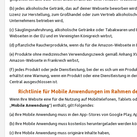
(b) jedes alkoholische Getränk, das auf deiner Webseite beworben wird
Lizenz zur Herstellung, zum Großhandel oder zum Vertrieb alkoholisch
Unternehmens betrieben wird,
(c) Säuglingsnahruhrung, alkoholische Getränke oder Tabakwaren und E
Webseiten in der EU und im Vereinigten Königreich wirbst,
(d) pflanzliche Raucherprodukte, wenn du für die Amazon-Webseite in B
(e) Produkte ohne medizinischen Verwendungszweck gemäß Anhang XVI 
Amazon-Webseite in Frankreich wirbst,
(f) jedes Produkt oder jede Dienstleistung, bei der es sich um ein Prod
erhältst eine Warnung, wenn ein Produkt oder eine Dienstleistung in de
Central ausgeschlossen ist.
Richtlinie für Mobile Anwendungen im Rahmen de
Wenn Ihre Website eine für die Nutzung auf Mobiltelefonen, Tablets 
„
Mobile Anwendung
“) enthält, gilt Folgendes:
(a) Ihre Mobile Anwendung muss in den App-Stores von Google Play, A
(b) Ihre Mobile Anwendung muss kostenlos heruntergeladen werden könn
(c) Ihre Mobile Anwendung muss originäre Inhalte haben,