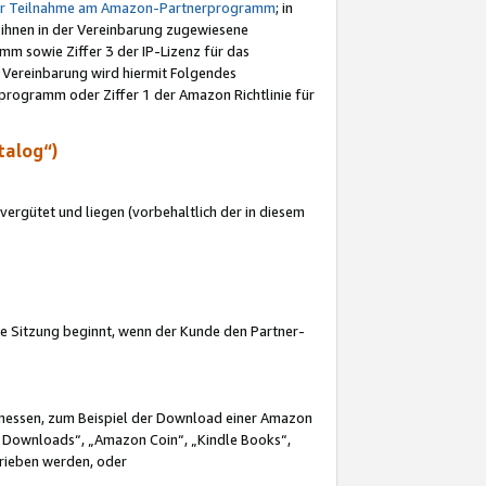
ur Teilnahme am Amazon-Partnerprogramm
; in
 ihnen in der Vereinbarung zugewiesene
m sowie Ziffer 3 der IP-Lizenz für das
 Vereinbarung wird hiermit Folgendes
programm oder Ziffer 1 der Amazon Richtlinie für
talog“)
ergütet und liegen (vorbehaltlich der in diesem
i die Sitzung beginnt, wenn der Kunde den Partner-
Ermessen, zum Beispiel der Download einer Amazon
 Downloads“, „Amazon Coin“, „Kindle Books“,
trieben werden, oder