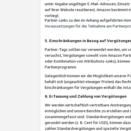
unter Angabe ungültiger E-Mail-Adressen, Einsatz
auf Ihrer Website resultieren). Amazon bestimmt i
vorliegt.
Partner-Links zu den im Anhang aufgeführten Hom
Voraussetzungen für die Teilnahme am Partnerp
5. Einschränkungen in Bezug auf Vergütunge
Partner-Tags sollten nur verwendet werden, um von 
versuchst, Vergütungen sowohl vom Amazon Partn
oder Kombination von Attributions-Links), könne
Partnerprogramm.
Gelegentlich können wir die Möglichkeit unsere
behält sich (ungeachtet etwaiger Fristen) das Rec
Einschränkungen für Vergütungen enthält die
Anla
6. Erfassung und Zahlung von Vergütungen
Wir werden wirtschaftlich vertretbare Anstrengu
ermöglichen und unsere Berichte zu erstellen und 
zusammengefasst sind. Standardvergütungen und s
gerundet werden (z. B. Cent für USD), können dazu
zahlen Standardvergütungen und spezielle Vergüt