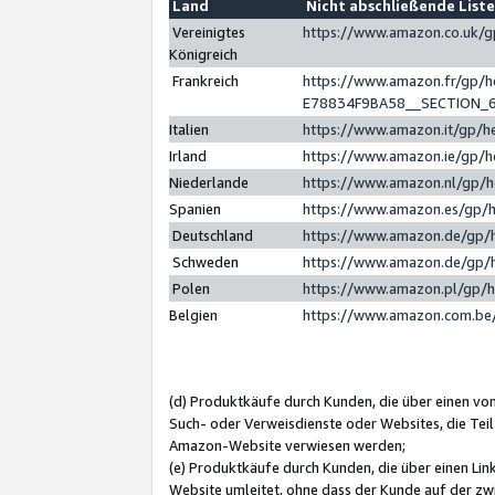
Land
Nicht abschließende List
Vereinigtes
https://www.amazon.co.uk/
Königreich
Frankreich
https://www.amazon.fr/gp/
E78834F9BA58__SECTION_
Italien
https://www.amazon.it/gp/h
Irland
https://www.amazon.ie/gp/
Niederlande
https://www.amazon.nl/gp/
Spanien
https://www.amazon.es/gp/
Deutschland
https://www.amazon.de/gp/
Schweden
https://www.amazon.de/gp/
Polen
https://www.amazon.pl/gp/
Belgien
https://www.amazon.com.be
(d) Produktkäufe durch Kunden, die über einen vo
Such- oder Verweisdienste oder Websites, die Teil
Amazon-Website verwiesen werden;
(e) Produktkäufe durch Kunden, die über einen Li
Website umleitet, ohne dass der Kunde auf der zw