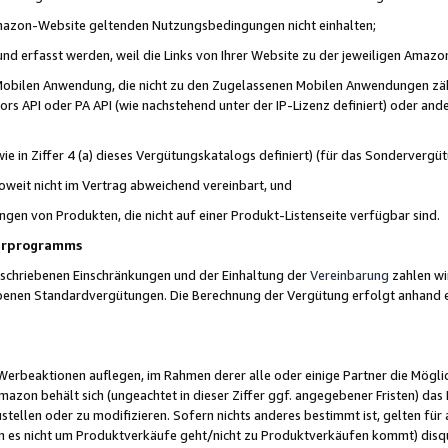
 Amazon-Website geltenden Nutzungsbedingungen nicht einhalten;
t und erfasst werden, weil die Links von Ihrer Website zu der jeweiligen Am
 Mobilen Anwendung, die nicht zu den Zugelassenen Mobilen Anwendungen zählt
s API oder PA API (wie nachstehend unter der IP-Lizenz definiert) oder ander
ie in Ziffer 4 (a) dieses Vergütungskatalogs definiert) (für das Sonderverg
weit nicht im Vertrag abweichend vereinbart, und
ngen von Produkten, die nicht auf einer Produkt-Listenseite verfügbar sind.
nerprogramms
eschriebenen Einschränkungen und der Einhaltung der
Vereinbarung
zahlen wir
ebenen Standardvergütungen. Die Berechnung der Vergütung erfolgt anhand e
beaktionen auflegen, im Rahmen derer alle oder einige Partner die Möglichk
Amazon behält sich (ungeachtet in dieser Ziffer ggf. angegebener Fristen) d
ustellen oder zu modifizieren. Sofern nichts anderes bestimmt ist, gelten 
s nicht um Produktverkäufe geht/nicht zu Produktverkäufen kommt) disqua