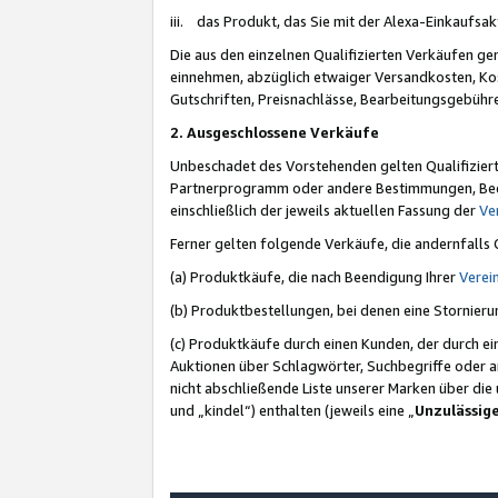
iii. das Produkt, das Sie mit der Alexa-Einkaufsa
Die aus den einzelnen Qualifizierten Verkäufen gen
einnehmen, abzüglich etwaiger Versandkosten, Ko
Gutschriften, Preisnachlässe, Bearbeitungsgebühr
2. Ausgeschlossene Verkäufe
Unbeschadet des Vorstehenden gelten Qualifiziert
Partnerprogramm oder andere Bestimmungen, Beding
einschließlich der jeweils aktuellen Fassung der
Ve
Ferner gelten folgende Verkäufe, die andernfalls
(a) Produktkäufe, die nach Beendigung Ihrer
Verei
(b) Produktbestellungen, bei denen eine Stornier
(c) Produktkäufe durch einen Kunden, der durch e
Auktionen über Schlagwörter, Suchbegriffe oder a
nicht abschließende Liste unserer Marken über di
und „kindel“) enthalten (jeweils eine „
Unzulässig