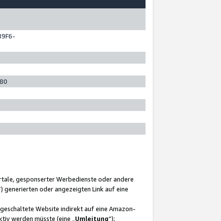
89F6-
280
ortale, gesponserter Werbedienste oder andere
“) generierten oder angezeigten Link auf eine
ngeschaltete Website indirekt auf eine Amazon-
ktiv werden müsste (eine „
Umleitung
“);