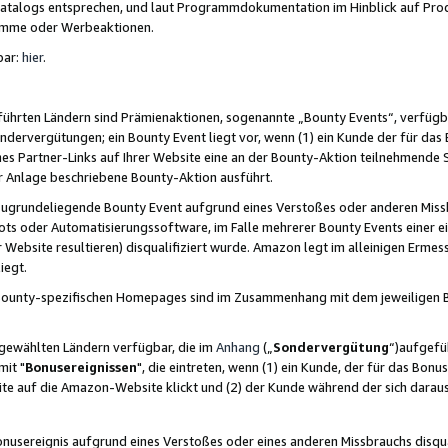
skatalogs entsprechen, und laut Programmdokumentation im Hinblick auf Pr
amme oder Werbeaktionen.
bar:
hier
.
führten Ländern sind Prämienaktionen, sogenannte „Bounty Events“, verfügb
Sondervergütungen; ein Bounty Event liegt vor, wenn (1) ein Kunde der für da
nes Partner-Links auf Ihrer Website eine an der Bounty-Aktion teilnehmende 
er Anlage beschriebene Bounty-Aktion ausführt.
ugrundeliegende Bounty Event aufgrund eines Verstoßes oder anderen Miss
ots oder Automatisierungssoftware, im Falle mehrerer Bounty Events einer e
r Website resultieren) disqualifiziert wurde. Amazon legt im alleinigen Ermess
iegt.
n Bounty-spezifischen Homepages sind im Zusammenhang mit dem jeweiligen
sgewählten Ländern verfügbar, die im
Anhang
(„
Sondervergütung
“)aufgefüh
it "
Bonusereignissen
", die eintreten, wenn (1) ein Kunde, der für das Bon
bsite auf die Amazon-Website klickt und (2) der Kunde während der sich dar
usereignis aufgrund eines Verstoßes oder eines anderen Missbrauchs disqua