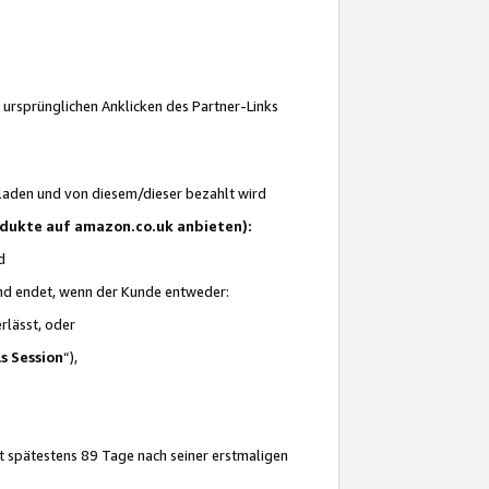
 ursprünglichen Anklicken des Partner-Links
laden und von diesem/dieser bezahlt wird
rodukte auf amazon.co.uk anbieten):
d
 und endet, wenn der Kunde entweder:
erlässt, oder
ls Session
“),
t spätestens 89 Tage nach seiner erstmaligen