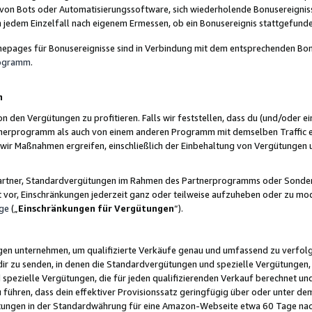
 von Bots oder Automatisierungssoftware, sich wiederholende Bonusereignisse
n jedem Einzelfall nach eigenem Ermessen, ob ein Bonusereignis stattgefund
epages für Bonusereignisse sind in Verbindung mit dem entsprechenden Bonu
rogramm
.
n
den Vergütungen zu profitieren. Falls wir feststellen, dass du (und/oder ein
erprogramm als auch von einem anderen Programm mit demselben Traffic ei
n wir Maßnahmen ergreifen, einschließlich der Einbehaltung von Vergütunge
r Partner, Standardvergütungen im Rahmen des Partnerprogramms oder Sonde
ht vor, Einschränkungen jederzeit ganz oder teilweise aufzuheben oder zu mod
ge
(„
Einschränkungen für Vergütungen
“).
ngen unternehmen, um qualifizierte Verkäufe genau und umfassend zu verfol
dir zu senden, in denen die Standardvergütungen und spezielle Vergütungen, 
pezielle Vergütungen, die für jeden qualifizierenden Verkauf berechnet un
 führen, dass dein effektiver Provisionssatz geringfügig über oder unter dem
ungen in der Standardwährung für eine Amazon-Webseite etwa 60 Tage nach