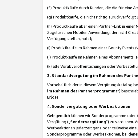
(f) Produktkäufe durch Kunden, die die für eine
(g) Produktkäufe, die nicht richtig zurückverfolg
(h) Produktkäufe über einen Partner-Link in einer
Zugelassenen Mobilen Anwendung, der nicht Creator
Verfügung stellen, nutzt;
(i) Produktkäufe im Rahmen eines Bounty Events (w
(j) Produktkäufe im Rahmen eines Abonnements, so
(k) alle Vorabveröffentlichungen oder Vorbestellu
3. Standardvergütung im Rahmen des Part
Vorbehaltlich der in diesem Vergütungskatalog b
im Rahmen des Partnerprogramms
“) beschri
Erlöse.
4. Sondervergütung oder Werbeaktionen
Gelegentlich können wir Sonderprogramme oder Wer
Vergütung („
Sondervergütung
”) zu verdienen. 
Werbeaktionen jederzeit ganz oder teilweise einz
Sonderprogramme oder Werbeaktionen, bei denen e