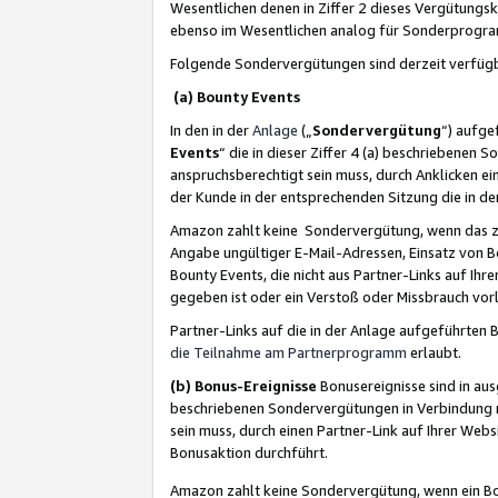
Wesentlichen denen in Ziffer 2 dieses Vergütung
ebenso im Wesentlichen analog für Sonderprogr
Folgende Sondervergütungen sind derzeit verfüg
(a) Bounty Events
In den in der
Anlage
(„
Sondervergütung
“) aufge
Events
“ die in dieser Ziffer 4 (a) beschriebenen 
anspruchsberechtigt sein muss, durch Anklicken ei
der Kunde in der entsprechenden Sitzung die in d
Amazon zahlt keine Sondervergütung, wenn das z
Angabe ungültiger E-Mail-Adressen, Einsatz von B
Bounty Events, die nicht aus Partner-Links auf Ihre
gegeben ist oder ein Verstoß oder Missbrauch vorl
Partner-Links auf die in der Anlage aufgeführte
die Teilnahme am Partnerprogramm
erlaubt.
(b) Bonus-Ereignisse
Bonusereignisse sind in au
beschriebenen Sondervergütungen in Verbindung m
sein muss, durch einen Partner-Link auf Ihrer We
Bonusaktion durchführt.
Amazon zahlt keine Sondervergütung, wenn ein Bon