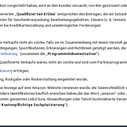
ktion vorgestellt haben, wird an den Kunden versandt, von ihm gestreamt od
erierten „
Qualifizierten Erlöse
“ entsprechen den Beträgen, die wir tatsäch
sten für Geschenkverpackung, Bearbeitungsgebühren, Steuern (z. B. Umsatz-
en bei Kreditkartenzahlung und uneinbringlicher Forderungen.
e Verkäufe nicht als solche, falls sie im Zusammenhang mit einem Verstoß 
ungen, Spezifikationen, Erklärungen und Richtlinien getätigt werden, die 
reinbarung
(zusammen die „
Programmdokumentation
“).
 Qualifizierte Verkäufe wären, nicht als solche und sind vom Partnerprogra
nbarung
erfolgen;
ung, Rückgabe oder Rückerstattung eingeleitet wurde;
ine Anzeige auf eine Amazon-Website verwiesen wurde, die Sieeinschließlich
ndere Identifikatoren käuflich erworben haben,die das Wort „amazon“ oder 
e unten genannten Links) bzw. Abwandlungen oder falsch buchstabierte Varia
e Kostenpflichtige Suchplatzierung
”);