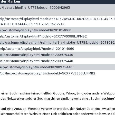
e der Marken
gp/feature.html?ie=UTF8&docId=1000642963
help/customer/display.html?nodeId=548524#GUID-602FA6E8-D724-4317-
64DE0ED1D744420E933ED292E5A7B3D3
elp/customer/display.html?nodeId=201014060
help/customer/display.html?nodeId=GCX77V9988LUPMB2
help/customer/display.html/ref=hp_left_v4_sib?ie=UTF8&nodeId=201909
help/customer/display.html/?nodeId=201014060
help/customer/display.html?nodeId=200975440
help/customer/display.html?nodeId=200975440
help/customer/display.html?nodeId=200975440
/gp/help/customer/display.html?nodeId=GCX77V9988LUPMB2
n einer Suchmaschine (einschließlich Google, Yahoo, Bing oder andere Webp
 des Netzwerkes solcher Suchmaschinen sind), (jeweils eine „
Suchmaschine
nk auf eine Amazon-Website verwiesen werden, der Nutzer über eine zwische
ischengeschalteten Website einen Link anklicken oder anderweitig bewusst a