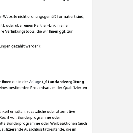
azon-Website nicht ordnungsgemäß formatiert sind;
, oder über einen Partner-Link in einer
e Verlinkungstools, die wir Ihnen ggf. zur
ütungen gezahlt werden);
 Ihnen die in der
Anlage
(„
Standardvergütung
ines bestimmten Prozentsatzes der Qualifizierten
eit erhalten, zusätzliche oder alternative
as Recht vor, Sonderprogramme oder
für alle Sonderprogramme oder Werbeaktionen (auch
lifizierende Ausschlusstatbestände, die im