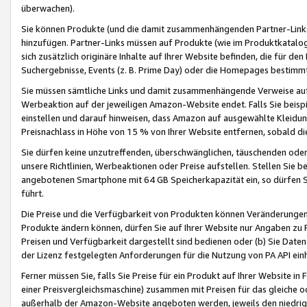
überwachen).
Sie können Produkte (und die damit zusammenhängenden Partner-Links)
hinzufügen. Partner-Links müssen auf Produkte (wie im Produktkatalog de
sich zusätzlich originäre Inhalte auf Ihrer Website befinden, die für 
Suchergebnisse, Events (z. B. Prime Day) oder die Homepages bestimmte
Sie müssen sämtliche Links und damit zusammenhängende Verweise auf z
Werbeaktion auf der jeweiligen Amazon-Website endet. Falls Sie beisp
einstellen und darauf hinweisen, dass Amazon auf ausgewählte Kleidun
Preisnachlass in Höhe von 15 % von Ihrer Website entfernen, sobald di
Sie dürfen keine unzutreffenden, überschwänglichen, täuschenden od
unsere Richtlinien, Werbeaktionen oder Preise aufstellen. Stellen Sie 
angebotenen Smartphone mit 64 GB Speicherkapazität ein, so dürfen S
führt.
Die Preise und die Verfügbarkeit von Produkten können Veränderungen 
Produkte ändern können, dürfen Sie auf Ihrer Website nur Angaben zu P
Preisen und Verfügbarkeit dargestellt sind bedienen oder (b) Sie Daten
der Lizenz festgelegten Anforderungen für die Nutzung von PA API einh
Ferner müssen Sie, falls Sie Preise für ein Produkt auf Ihrer Website in 
einer Preisvergleichsmaschine) zusammen mit Preisen für das gleiche o
außerhalb der Amazon-Website angeboten werden, jeweils den niedrigst