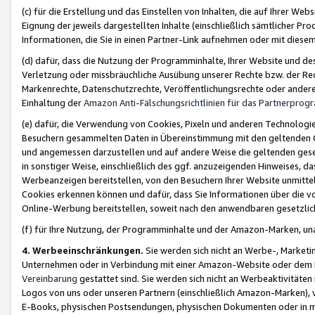
(c) für die Erstellung und das Einstellen von Inhalten, die auf Ihrer We
Eignung der jeweils dargestellten Inhalte (einschließlich sämtlicher 
Informationen, die Sie in einen Partner-Link aufnehmen oder mit diese
(d) dafür, dass die Nutzung der Programminhalte, Ihrer Website und des 
Verletzung oder missbräuchliche Ausübung unserer Rechte bzw. der Recht
Markenrechte, Datenschutzrechte, Veröffentlichungsrechte oder anderer
Einhaltung der
Amazon Anti-Fälschungsrichtlinien für das Partnerpro
(e) dafür, die Verwendung von Cookies, Pixeln und anderen Technologien
Besuchern gesammelten Daten in Übereinstimmung mit den geltenden Ge
und angemessen darzustellen und auf andere Weise die geltenden geset
in sonstiger Weise, einschließlich des ggf. anzuzeigenden Hinweises, d
Werbeanzeigen bereitstellen, von den Besuchern Ihrer Website unmitte
Cookies erkennen können und dafür, dass Sie Informationen über die v
Online-Werbung bereitstellen, soweit nach den anwendbaren gesetzlic
(f) für Ihre Nutzung, der Programminhalte und der Amazon-Marken, u
4. Werbeeinschränkungen.
Sie werden sich nicht an Werbe-, Market
Unternehmen oder in Verbindung mit einer Amazon-Website oder dem Pa
Vereinbarung
gestattet sind. Sie werden sich nicht an Werbeaktivitäten
Logos von uns oder unseren Partnern (einschließlich Amazon-Marken), 
E-Books, physischen Postsendungen, physischen Dokumenten oder in 