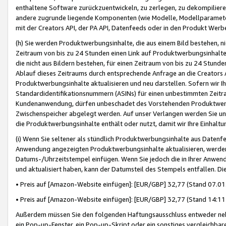
enthaltene Software zurückzuentwickeln, zu zerlegen, zu dekompilier
andere zugrunde liegende Komponenten (wie Modelle, Modellparameter
mit der Creators API, der PA API, Datenfeeds oder in den Produkt Werb
(h) Sie werden Produktwerbungsinhalte, die aus einem Bild bestehen, ni
Zeitraum von bis zu 24 Stunden einen Link auf Produktwerbungsinhalte
die nicht aus Bildern bestehen, für einen Zeitraum von bis zu 24 Stund
Ablauf dieses Zeitraums durch entsprechende Anfrage an die Creators 
Produktwerbungsinhalte aktualisieren und neu darstellen. Sofern wir Ih
Standardidentifikationsnummern (ASINs) für einen unbestimmten Zeitra
Kundenanwendung, dürfen unbeschadet des Vorstehenden Produktwerbu
Zwischenspeicher abgelegt werden. Auf unser Verlangen werden Sie un
die Produktwerbungsinhalte enthält oder nutzt, damit wir Ihre Einhalt
(i) Wenn Sie seltener als stündlich Produktwerbungsinhalte aus Datenfe
Anwendung angezeigten Produktwerbungsinhalte aktualisieren, werden 
Datums-/Uhrzeitstempel einfügen. Wenn Sie jedoch die in Ihrer Anwe
und aktualisiert haben, kann der Datumsteil des Stempels entfallen. Dies
• Preis auf [Amazon-Website einfügen]: [EUR/GBP] 32,77 (Stand 07.01.
• Preis auf [Amazon-Website einfügen]: [EUR/GBP] 32,77 (Stand 14:11 
Außerdem müssen Sie den folgenden Haftungsausschluss entweder neb
ein Pop-up-Fenster, ein Pop-up-Skript oder ein sonstiges vergleichba