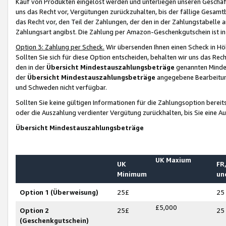
Kauf von Produkten eingelöst werden und unterliegen unseren Geschäf
uns das Recht vor, Vergütungen zurückzuhalten, bis der fällige Gesamt
das Recht vor, den Teil der Zahlungen, der den in der Zahlungstabelle 
Zahlungsart angibst. Die Zahlung per Amazon-Geschenkgutschein ist in
Option 3: Zahlung per Scheck.
Wir übersenden Ihnen einen Scheck in Höh
Sollten Sie sich für diese Option entscheiden, behalten wir uns das Rec
den in der
Übersicht Mindestauszahlungsbeträge
genannten Mindest
der
Übersicht Mindestauszahlungsbeträge
angegebene Bearbeitung
und Schweden nicht verfügbar.
Sollten Sie keine gültigen Informationen für die Zahlungsoption bereit
oder die Auszahlung verdienter Vergütung zurückhalten, bis Sie eine A
Übersicht Mindestauszahlungsbeträge
UK Maxium
UK
FR,
Minimum
un
Option 1 (Überweisung)
25£
25
£5,000
Option 2
25£
25
(Geschenkgutschein)