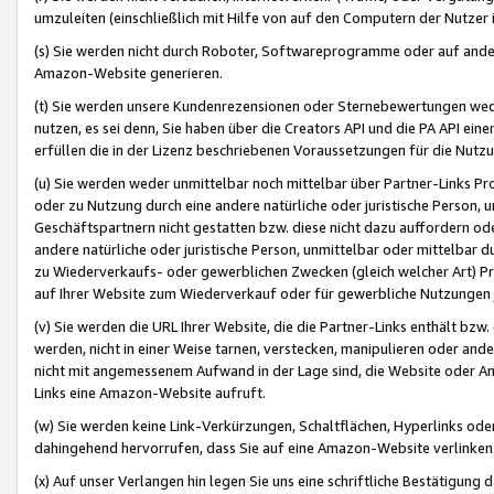
umzuleiten (einschließlich mit Hilfe von auf den Computern der Nutzer i
(s) Sie werden nicht durch Roboter, Softwareprogramme oder auf andere
Amazon-Website generieren.
(t) Sie werden unsere Kundenrezensionen oder Sternebewertungen wed
nutzen, es sei denn, Sie haben über die Creators API und die PA API e
erfüllen die in der Lizenz beschriebenen Voraussetzungen für die Nutzu
(u) Sie werden weder unmittelbar noch mittelbar über Partner-Links P
oder zu Nutzung durch eine andere natürliche oder juristische Person,
Geschäftspartnern nicht gestatten bzw. diese nicht dazu auffordern od
andere natürliche oder juristische Person, unmittelbar oder mittelbar
zu Wiederverkaufs- oder gewerblichen Zwecken (gleich welcher Art) 
auf Ihrer Website zum Wiederverkauf oder für gewerbliche Nutzungen 
(v) Sie werden die URL Ihrer Website, die die Partner-Links enthält b
werden, nicht in einer Weise tarnen, verstecken, manipulieren oder and
nicht mit angemessenem Aufwand in der Lage sind, die Website oder A
Links eine Amazon-Website aufruft.
(w) Sie werden keine Link-Verkürzungen, Schaltflächen, Hyperlinks ode
dahingehend hervorrufen, dass Sie auf eine Amazon-Website verlinken
(x) Auf unser Verlangen hin legen Sie uns eine schriftliche Bestätigung