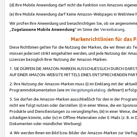
(d) Ihre Mobile Anwendung darf nicht die Funktion von Amazons eige
(e) Ihre Mobile Anwendung darf keine Amazon-Webpages in WebView 
Wir prüfen Ihre Anwendung und benachrichtigen Sie, ob sie angenomm
„
Zugelassene Mobile Anwendung
“ im Sinne der
Vereinbarung
.
Markenrichtlinien für das 
Diese Richtlinien gelten für die Nutzung der Marken, die wir Ihnen als 
müssen jederzeit strikt eingehalten werden, und jede Nutzung der Ama
Lizenzen bezüglich Ihrer Nutzung der Amazon-Marken.
1. SIE DÜRFEN DIE AMAZON-MARKEN AUSSCHLIESSLICH DURCH DARS
AUF EINER AMAZON-WEBSITE MITTELS EINES ENTSPRECHENDEN PART
2. Ihre Nutzung der Amazon-Marken muss (i) im Einklang mit der aktuells
Programmdokumentation (wie im
Vergütungskatalog
definiert) erfolg
3. Sie dürfen die Amazon-Marken ausschließlich für den in der Progr
nicht wie folgt nutzen oder darstellen: (i) in einer Weise, die ein Spo
Produkte und Dienstleistungen zu verunglimpfen, (iii) in einer Weise
schädigen könnte, oder (iv) in Offline-Materialien oder E-Mails (z. B.
Dokumenten oder mündlicher Werbung).
4. Wir werden Ihnen ein Bild bzw. Bilder der Amazon-Marken zur Verfüg