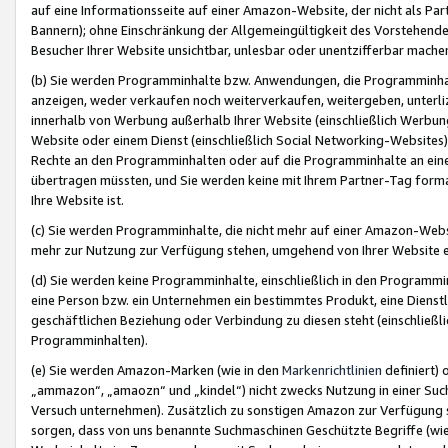
auf eine Informationsseite auf einer Amazon-Website, der nicht als Part
Bannern); ohne Einschränkung der Allgemeingültigkeit des Vorstehende
Besucher Ihrer Website unsichtbar, unlesbar oder unentzifferbar mache
(b) Sie werden Programminhalte bzw. Anwendungen, die Programminhalt
anzeigen, weder verkaufen noch weiterverkaufen, weitergeben, unterli
innerhalb von Werbung außerhalb Ihrer Website (einschließlich Werbun
Website oder einem Dienst (einschließlich Social Networking-Website
Rechte an den Programminhalten oder auf die Programminhalte an eine a
übertragen müssten, und Sie werden keine mit Ihrem Partner-Tag formati
Ihre Website ist.
(c) Sie werden Programminhalte, die nicht mehr auf einer Amazon-Websit
mehr zur Nutzung zur Verfügung stehen, umgehend von Ihrer Website e
(d) Sie werden keine Programminhalte, einschließlich in den Programmin
eine Person bzw. ein Unternehmen ein bestimmtes Produkt, eine Dienstle
geschäftlichen Beziehung oder Verbindung zu diesen steht (einschließli
Programminhalten).
(e) Sie werden Amazon-Marken (wie in den
Markenrichtlinien
definiert) 
„ammazon“, „amaozn“ und „kindel“) nicht zwecks Nutzung in einer Suc
Versuch unternehmen). Zusätzlich zu sonstigen Amazon zur Verfügung 
sorgen, dass von uns benannte Suchmaschinen Geschützte Begriffe (wie 