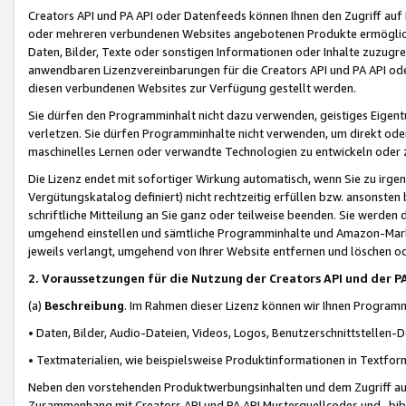
Creators API und PA API oder Datenfeeds können Ihnen den Zugriff auf D
oder mehreren verbundenen Websites angebotenen Produkte ermögliche
Daten, Bilder, Texte oder sonstigen Informationen oder Inhalte zuzugre
anwendbaren Lizenzvereinbarungen für die Creators API und PA API od
diesen verbundenen Websites zur Verfügung gestellt werden.
Sie dürfen den Programminhalt nicht dazu verwenden, geistiges Eigent
verletzen. Sie dürfen Programminhalte nicht verwenden, um direkt ode
maschinelles Lernen oder verwandte Technologien zu entwickeln oder zu
Die Lizenz endet mit sofortiger Wirkung automatisch, wenn Sie zu irg
Vergütungskatalog definiert) nicht rechtzeitig erfüllen bzw. ansonsten
schriftliche Mitteilung an Sie ganz oder teilweise beenden. Sie werden
umgehend einstellen und sämtliche Programminhalte und Amazon-Marke
jeweils verlangt, umgehend von Ihrer Website entfernen und löschen od
2. Voraussetzungen für die Nutzung der Creators API und der P
(a)
Beschreibung
. Im Rahmen dieser Lizenz können wir Ihnen Programmi
• Daten, Bilder, Audio-Dateien, Videos, Logos, Benutzerschnittstellen-
• Textmaterialien, wie beispielsweise Produktinformationen in Textfor
Neben den vorstehenden Produktwerbungsinhalten und dem Zugriff auf 
Zusammenhang mit Creators API und PA API Musterquellcodes und -bibli