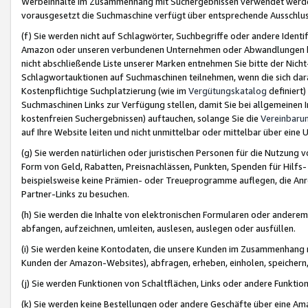
Werbeinhalte im Zusammenhang mit Suchergebnissen verwendet werden,
vorausgesetzt die Suchmaschine verfügt über entsprechende Ausschlu
(f) Sie werden nicht auf Schlagwörter, Suchbegriffe oder andere Ident
Amazon oder unseren verbundenen Unternehmen oder Abwandlungen bzw
nicht abschließende Liste unserer Marken entnehmen Sie bitte der Nich
Schlagwortauktionen auf Suchmaschinen teilnehmen, wenn die sich da
Kostenpflichtige Suchplatzierung (wie im
Vergütungskatalog
definiert
Suchmaschinen Links zur Verfügung stellen, damit Sie bei allgemeinen I
kostenfreien Suchergebnissen) auftauchen, solange Sie die
Vereinbaru
auf Ihre Website leiten und nicht unmittelbar oder mittelbar über eine
(g) Sie werden natürlichen oder juristischen Personen für die Nutzung 
Form von Geld, Rabatten, Preisnachlässen, Punkten, Spenden für Hilfs
beispielsweise keine Prämien- oder Treueprogramme auflegen, die Anrei
Partner-Links zu besuchen.
(h) Sie werden die Inhalte von elektronischen Formularen oder anderem M
abfangen, aufzeichnen, umleiten, auslesen, auslegen oder ausfüllen.
(i) Sie werden keine Kontodaten, die unsere Kunden im Zusammenhang 
Kunden der Amazon-Websites), abfragen, erheben, einholen, speichern,
(j) Sie werden Funktionen von Schaltflächen, Links oder andere Funkti
(k) Sie werden keine Bestellungen oder andere Geschäfte über eine Ama