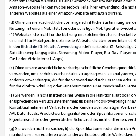
nicht mit anderen Websites als einer Amazon-Website verlinken oder i
Amazon-Website lenken (wobei jedoch Teile Ihrer Anwendung, die nich
anderen Websites als einer Amazon-Website enthalten dürfen).
(d) Ohne unsere ausdrückliche vorherige schriftliche Zustimmung werd
Nutzung mit einem Mobiltelefon oder sonstigen Mobilgerät entwickelt
(1) Websites, die nicht für die Nutzung mit solchen Geräten entwickelt
eine nicht für Mobilgeräte optimierte Website, die über einen Interne
in den
Richtlinie für Mobile Anwendungen
definiert, oder (3) Beistellge
Satellitenempfangsgeräte, Streaming-Video-Player, Blu-Ray-Player ode
Cast oder Vizio Internet-Apps).
(e) Ohne unsere ausdrückliche vorherige schriftliche Genehmigung dürfe
verwenden, um Produkt-Werbeinhalte zu aggregieren, zu analysieren, 
anderen Anwendungen, die für die Verwendung durch Personen oder Or
für die direkte Schulung oder Feinabstimmung eines maschinellen Lern
(f) Sie werden (i) nicht in irgendeiner Weise in die Funktionalität ode
entsprechenden Versuch unternehmen; (ii) keine Produktwerbungsinha
Kontaktaufnahme mit Verkäufern oder Kunden oder sonstiger Werbeaktiv
API, Datenfeeds, Produktwerbungsinhalten oder Spezifikationen erschei
Eigentumsrechte oder gewerblicher Schutzrechte, nicht entfernen, verd
(g) Sie werden nicht versuchen, (i) die Spezifikationen oder die in de
manipulieren, zu reparieren oder anderweitig abgeleitete Werke davon z