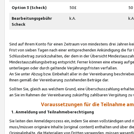
Option 3 (Scheck)
50£
50
Bearbeitungsgebühr
k.A.
k.A
Scheck
Sind auf Ihrem Konto für einen Zeitraum von mindestens drei Jahren kein
Frist von sieben Tagen nach einer entsprechenden Ankündigung die für
Schlussbetrag zurückzuhalten, der dem in der Übersicht Mindestausz
Mindestauszahlungsbetrag entspricht. Ferner können eine etwaig aufg
unterliegen oder durch geltende Verjährungsfristen verfallen.
An Sie unter Abzug bzw. Einbehalt aller in der Vereinbarung beschrieb
Ihnen gemäß der Vereinbarung zustehenden Beträge dar.
Sollten Sie, gleich aus welchem Grund, eine Überschusszahlung erhalte
an Sie im Rahmen der Vereinbarung zukünftig zahlbaren Vergütung zu 
Voraussetzungen für die Teilnahme a
1. Anmeldung und Teilnahmeberechtigung
Sie leiten den Anmeldeprozess ein, indem Sie einen vollständigen und 
muss/müssen originäre Inhalte (original content) enthalten und über d
Originalinhalte, die Materialien von Dritten verwenden, müssen wese