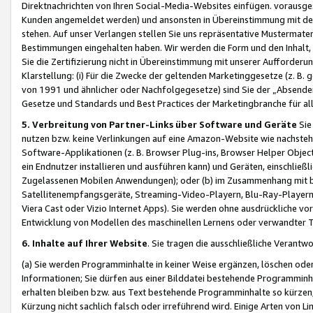
Direktnachrichten von Ihren Social-Media-Websites einfügen. vorausg
Kunden angemeldet werden) und ansonsten in Übereinstimmung mit der
stehen. Auf unser Verlangen stellen Sie uns repräsentative Mustermater
Bestimmungen eingehalten haben. Wir werden die Form und den Inhalt, di
Sie die Zertifizierung nicht in Übereinstimmung mit unserer Aufforderu
Klarstellung: (i) Für die Zwecke der geltenden Marketinggesetze (z. 
von 1991 und ähnlicher oder Nachfolgegesetze) sind Sie der „Absender“ j
Gesetze und Standards und Best Practices der Marketingbranche für 
5. Verbreitung von Partner-Links über Software und Geräte
Sie
nutzen bzw. keine Verlinkungen auf eine Amazon-Website wie nachsteh
Software-Applikationen (z. B. Browser Plug-ins, Browser Helper Objec
ein Endnutzer installieren und ausführen kann) und Geräten, einschlie
Zugelassenen Mobilen Anwendungen); oder (b) im Zusammenhang mit bzw.
Satellitenempfangsgeräte, Streaming-Video-Playern, Blu-Ray-Playern 
Viera Cast oder Vizio Internet Apps). Sie werden ohne ausdrückliche v
Entwicklung von Modellen des maschinellen Lernens oder verwandter 
6. Inhalte auf Ihrer Website
. Sie tragen die ausschließliche Verantwo
(a) Sie werden Programminhalte in keiner Weise ergänzen, löschen oder
Informationen; Sie dürfen aus einer Bilddatei bestehende Programminhal
erhalten bleiben bzw. aus Text bestehende Programminhalte so kürzen, 
Kürzung nicht sachlich falsch oder irreführend wird. Einige Arten von L