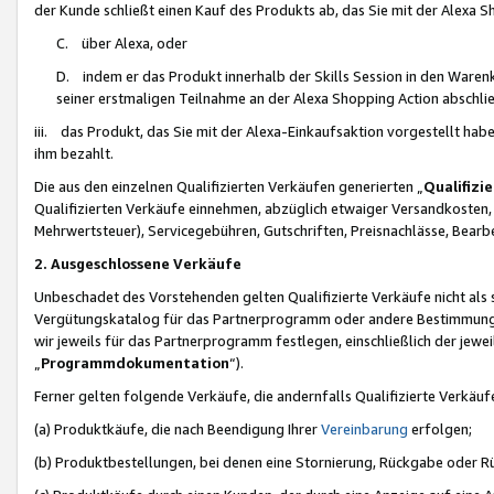
der Kunde schließt einen Kauf des Produkts ab, das Sie mit der Alexa 
C. über Alexa, oder
D. indem er das Produkt innerhalb der Skills Session in den Waren
seiner erstmaligen Teilnahme an der Alexa Shopping Action abschlie
iii. das Produkt, das Sie mit der Alexa-Einkaufsaktion vorgestellt ha
ihm bezahlt.
Die aus den einzelnen Qualifizierten Verkäufen generierten „
Qualifizi
Qualifizierten Verkäufe einnehmen, abzüglich etwaiger Versandkosten
Mehrwertsteuer), Servicegebühren, Gutschriften, Preisnachlässe, Bear
2. Ausgeschlossene Verkäufe
Unbeschadet des Vorstehenden gelten Qualifizierte Verkäufe nicht als
Vergütungskatalog für das Partnerprogramm oder andere Bestimmungen,
wir jeweils für das Partnerprogramm festlegen, einschließlich der jewe
„
Programmdokumentation
“).
Ferner gelten folgende Verkäufe, die andernfalls Qualifizierte Verkä
(a) Produktkäufe, die nach Beendigung Ihrer
Vereinbarung
erfolgen;
(b) Produktbestellungen, bei denen eine Stornierung, Rückgabe oder R