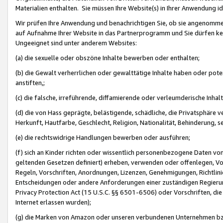
Materialien enthalten. Sie müssen Ihre Website(s) in Ihrer Anwendung ide
Wir prüfen Ihre Anwendung und benachrichtigen Sie, ob sie angenommen
auf Aufnahme Ihrer Website in das Partnerprogramm und Sie dürfen kei
Ungeeignet sind unter anderem Websites:
(a) die sexuelle oder obszöne Inhalte bewerben oder enthalten;
(b) die Gewalt verherrlichen oder gewalttätige Inhalte haben oder pot
anstiften,;
(c) die falsche, irreführende, diffamierende oder verleumderische Inha
(d) die von Hass geprägte, belästigende, schädliche, die Privatsphäre v
Herkunft, Hautfarbe, Geschlecht, Religion, Nationalität, Behinderung, 
(e) die rechtswidrige Handlungen bewerben oder ausführen;
(f) sich an Kinder richten oder wissentlich personenbezogene Daten vo
geltenden Gesetzen definiert) erheben, verwenden oder offenlegen, Vo
Regeln, Vorschriften, Anordnungen, Lizenzen, Genehmigungen, Richtlini
Entscheidungen oder andere Anforderungen einer zuständigen Regierung
Privacy Protection Act (15 U.S.C. §§ 6501-6506) oder Vorschriften, di
Internet erlassen wurden);
(g) die Marken von Amazon oder unseren verbundenen Unternehmen b