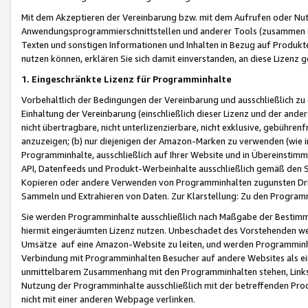
Mit dem Akzeptieren der Vereinbarung bzw. mit dem Aufrufen oder Nutz
Anwendungsprogrammierschnittstellen und anderer Tools (zusammen die
Texten und sonstigen Informationen und Inhalten in Bezug auf Produkte
nutzen können, erklären Sie sich damit einverstanden, an diese Lizenz 
1. Eingeschränkte Lizenz für Programminhalte
Vorbehaltlich der Bedingungen der Vereinbarung und ausschließlich z
Einhaltung der Vereinbarung (einschließlich dieser Lizenz und der ande
nicht übertragbare, nicht unterlizenzierbare, nicht exklusive, gebühren
anzuzeigen; (b) nur diejenigen der Amazon-Marken zu verwenden (wie in 
Programminhalte, ausschließlich auf Ihrer Website und in Übereinstimmu
API, Datenfeeds und Produkt-Werbeinhalte ausschließlich gemäß den Spe
Kopieren oder andere Verwenden von Programminhalten zugunsten Dri
Sammeln und Extrahieren von Daten. Zur Klarstellung: Zu den Program
Sie werden Programminhalte ausschließlich nach Maßgabe der Besti
hiermit eingeräumten Lizenz nutzen. Unbeschadet des Vorstehenden we
Umsätze auf eine Amazon-Website zu leiten, und werden Programminhal
Verbindung mit Programminhalten Besucher auf andere Websites als ein
unmittelbarem Zusammenhang mit den Programminhalten stehen, Links z
Nutzung der Programminhalte ausschließlich mit der betreffenden Pr
nicht mit einer anderen Webpage verlinken.