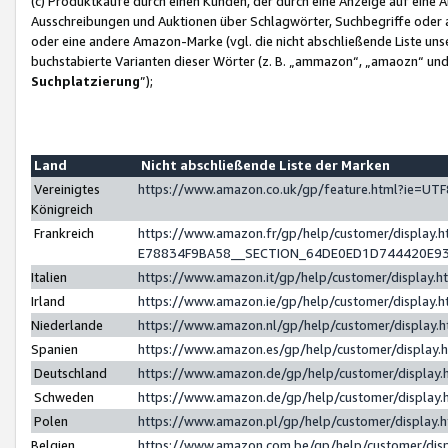
(c) Produktkäufe durch einen Kunden, der durch eine Anzeige auf eine 
Ausschreibungen und Auktionen über Schlagwörter, Suchbegriffe oder 
oder eine andere Amazon-Marke (vgl. die nicht abschließende Liste un
buchstabierte Varianten dieser Wörter (z. B. „ammazon“, „amaozn“ und „
Suchplatzierung
”);
Land
Nicht abschließende Liste der Marken
Vereinigtes
https://www.amazon.co.uk/gp/feature.html?ie=U
Königreich
Frankreich
https://www.amazon.fr/gp/help/customer/displa
E78834F9BA58__SECTION_64DE0ED1D744420E9
Italien
https://www.amazon.it/gp/help/customer/display
Irland
https://www.amazon.ie/gp/help/customer/displa
Niederlande
https://www.amazon.nl/gp/help/customer/display
Spanien
https://www.amazon.es/gp/help/customer/display
Deutschland
https://www.amazon.de/gp/help/customer/displa
Schweden
https://www.amazon.de/gp/help/customer/displa
Polen
https://www.amazon.pl/gp/help/customer/display
Belgien
https://www.amazon.com.be/gp/help/customer/d