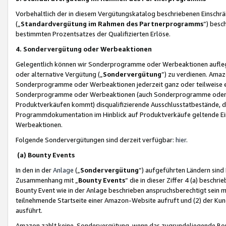
Vorbehaltlich der in diesem Vergütungskatalog beschriebenen Einschr
(„
Standardvergütung im Rahmen des Partnerprogramms
“) besc
bestimmten Prozentsatzes der Qualifizierten Erlöse.
4. Sondervergütung oder Werbeaktionen
Gelegentlich können wir Sonderprogramme oder Werbeaktionen auflegen,
oder alternative Vergütung („
Sondervergütung
”) zu verdienen. Amazo
Sonderprogramme oder Werbeaktionen jederzeit ganz oder teilweise einz
Sonderprogramme oder Werbeaktionen (auch Sonderprogramme oder We
Produktverkäufen kommt) disqualifizierende Ausschlusstatbestände, di
Programmdokumentation im Hinblick auf Produktverkäufe geltende E
Werbeaktionen.
Folgende Sondervergütungen sind derzeit verfügbar:
hier
.
(a) Bounty Events
In den in der
Anlage
(„
Sondervergütung
“) aufgeführten Ländern sind
Zusammenhang mit „
Bounty Events
“ die in dieser Ziffer 4 (a) besch
Bounty Event wie in der Anlage beschrieben anspruchsberechtigt sein mu
teilnehmende Startseite einer Amazon-Website aufruft und (2) der Kun
ausführt.
Amazon zahlt keine Sondervergütung, wenn das zugrundeliegende Boun