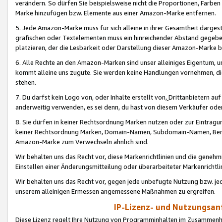
verändern. So dürfen Sie beispielsweise nicht die Proportionen, Farb
Marke hinzufügen bzw. Elemente aus einer Amazon-Marke entfernen.
5. Jede Amazon-Marke muss für sich alleine in ihrer Gesamtheit darge
grafischen oder Textelementen muss ein hinreichender Abstand gegebe
platzieren, der die Lesbarkeit oder Darstellung dieser Amazon-Marke b
6. Alle Rechte an den Amazon-Marken sind unser alleiniges Eigentum, 
kommt alleine uns zugute. Sie werden keine Handlungen vornehmen, 
stehen.
7. Du darfst kein Logo von, oder Inhalte erstellt von,
Drittanbietern au
anderweitig verwenden, es sei denn, du hast von diesem Verkäufer oder
8. Sie dürfen in keiner Rechtsordnung Marken nutzen oder zur Eintragu
keiner Rechtsordnung Marken, Domain-Namen, Subdomain-Namen, Benu
Amazon-Marke zum Verwechseln ähnlich sind.
Wir behalten uns das Recht vor, diese Markenrichtlinien und die gene
Einstellen einer Änderungsmitteilung oder überarbeiteter Markenricht
Wir behalten uns das Recht vor, gegen jede unbefugte Nutzung bzw. jede 
unserem alleinigen Ermessen angemessene Maßnahmen zu ergreifen.
IP-Lizenz- und Nutzungsan
Diese Lizenz regelt Ihre Nutzung von Programminhalten im Zusammen