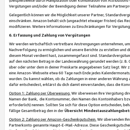
(beispielsweise durch Manipulation oder Kombination von Attributions-
Vergütungen und/oder der Beendigung deiner Teilnahme am Partnerp
Gelegentlich können wir die Möglichkeit unserer Partner, Standardv
einschränken. Amazon behält sich (ungeachtet etwaiger Fristen) das Re
modifizieren. Weitere Informationen zu Einschränkungen für Vergütung
6. Erfassung und Zahlung von Vergütungen
Wir werden wirtschaftlich vertretbare Anstrengungen unternehmen, um 
Nachverfolgung zu ermöglichen und unsere Berichte zu erstellen und di
diesem Monat verdient hast, zusammengefasst sind. Standardvergütung
auf den nächsten Betrag in der Landeswährung gerundet werden (z. B. C
über oder unter dem in deiner Preiskarte angegebenen Satz liegt. Wir
eine Amazon-Webseite etwa 60 Tage nach Ende jedes Kalendermonats, i
wurden. Du kannst wählen, ob du Zahlungen in einer anderen Währung
dafür entscheidest, erklärst du dich damit einverstanden, dass die K
Option 1: Zahlung per Überweisung.
Wir überweisen Ihre Vergütung dir
Namen der Bank, die Kontonummer, den Namen des Kontoinhabers bzw. a
erforderlich) nennen. Sollten Sie sich für diese Option entscheiden, be
fällige Gesamtbetrag den in der
Übersicht Mindestauszahlungsbet
Option 2: Zahlung per Amazon-Geschenkgutschein.
Wir übersenden Ihne
Partnerkonto genannte Haupt-E-Mail-Adresse. Diese Geschenkgutschei