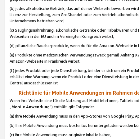
(b) jedes alkoholische Getränk, das auf deiner Webseite beworben wird
Lizenz zur Herstellung, zum Großhandel oder zum Vertrieb alkoholisch
Unternehmens betrieben wird,
(c) Säuglingsnahruhrung, alkoholische Getränke oder Tabakwaren und E
Webseiten in der EU und im Vereinigten Königreich wirbst,
(d) pflanzliche Raucherprodukte, wenn du für die Amazon-Webseite in B
(e) Produkte ohne medizinischen Verwendungszweck gemäß Anhang XVI 
Amazon-Webseite in Frankreich wirbst,
(f) jedes Produkt oder jede Dienstleistung, bei der es sich um ein Prod
erhältst eine Warnung, wenn ein Produkt oder eine Dienstleistung in de
Central ausgeschlossen ist.
Richtlinie für Mobile Anwendungen im Rahmen de
Wenn Ihre Website eine für die Nutzung auf Mobiltelefonen, Tablets 
„
Mobile Anwendung
“) enthält, gilt Folgendes:
(a) Ihre Mobile Anwendung muss in den App-Stores von Google Play, A
(b) Ihre Mobile Anwendung muss kostenlos heruntergeladen werden könn
(c) Ihre Mobile Anwendung muss originäre Inhalte haben,