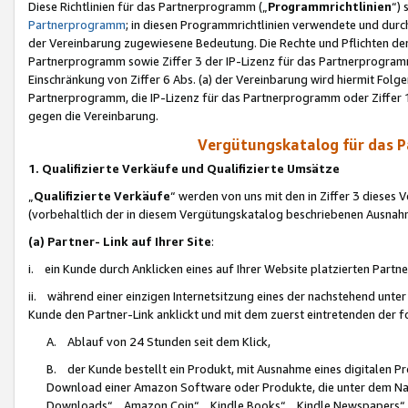
Diese Richtlinien für das Partnerprogramm („
Programmrichtlinien
“)
Partnerprogramm
; in diesen Programmrichtlinien verwendete und durch
der Vereinbarung zugewiesene Bedeutung. Die Rechte und Pflichten de
Partnerprogramm sowie Ziffer 3 der IP-Lizenz für das Partnerprogram
Einschränkung von Ziffer 6 Abs. (a) der Vereinbarung wird hiermit Fol
Partnerprogramm, die IP-Lizenz für das Partnerprogramm oder Ziffer 1
gegen die Vereinbarung.
Vergütungskatalog für das 
1. Qualifizierte Verkäufe und Qualifizierte Umsätze
„
Qualifizierte Verkäufe
“ werden von uns mit den in Ziffer 3 diese
(vorbehaltlich der in diesem Vergütungskatalog beschriebenen Ausnah
(a) Partner- Link auf Ihrer Site
:
i. ein Kunde durch Anklicken eines auf Ihrer Website platzierten Part
ii. während einer einzigen Internetsitzung eines der nachstehend unter (i)
Kunde den Partner-Link anklickt und mit dem zuerst eintretenden der f
A. Ablauf von 24 Stunden seit dem Klick,
B. der Kunde bestellt ein Produkt, mit Ausnahme eines digitalen P
Download einer Amazon Software oder Produkte, die unter dem N
Downloads“, „Amazon Coin“, „Kindle Books“, „Kindle Newspapers“, „