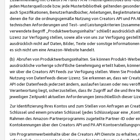
jeden Musterquellcode bzw. jede Musterbibliothek geltenden gesonder
auch Spezifikationen, Benutzerhandbücher, Anleitungen, Begleitmaterial
denen die für die ordnungsgemäße Nutzung von Creators API und PA A
technischen Anforderungen und Test- und Leistungskriterien (zusammen
verwendete Begriff „Produktwerbungsinhalte“ schließt ausdrücklich al
Lizenz zur Verfügung stellen, sowie alle von uns zur Verfügung gestel
ausdrücklich nicht auf Daten, Bilder, Texte oder sonstige Informatione
es sich nicht um eine Amazon-Website handelt.
(b) Abrufen von Produktwerbungsinhalten. Sie können Produkt-Werbein
ausdrückliche vorherige schriftliche Genehmigung erteilt haben, könn
wir über die Creators API Feeds zur Verfügung stellen. Wenn Sie Produk
Nutzung von Datenfeeds dieser Lizenz. Sie erkennen an, dass wir Creat
API oder Datenfeeds jederzeit ändern, auslaufen lassen oder neu veröffe
Verantwortung liegt, sicherzustellen, dass Ihr Zugriff auf die und Ihr
jeweiligen Zeitpunkt aktuellen Anforderungen (einschließlich dieser Liz
Zur Identifizierung Ihres Kontos und zum Stellen von Anfragen an Crea
Schlüssel und einem privaten Schlüssel (jedes Schlüsselpaar eine „Kon
Rahmen des Amazon-Partnerprogramms zugeteilte Partner-ID oder ein
Kontokennungen über den Creators API und PA API Kontoerstellungspro
Um Programmwerbeinhalte über die Creators API Dienste zu erhalten, m