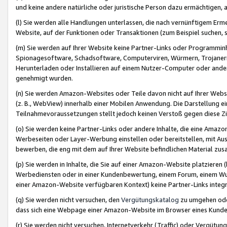
und keine andere natürliche oder juristische Person dazu ermächtigen, a
(l) Sie werden alle Handlungen unterlassen, die nach vernünftigem Erme
Website, auf der Funktionen oder Transaktionen (zum Beispiel suchen, s
(m) Sie werden auf Ihrer Website keine Partner-Links oder Programmin
Spionagesoftware, Schadsoftware, Computerviren, Würmern, Trojaner
Herunterladen oder Installieren auf einem Nutzer-Computer oder ande
genehmigt wurden.
(n) Sie werden Amazon-Websites oder Teile davon nicht auf Ihrer Websi
(z. B., WebView) innerhalb einer Mobilen Anwendung. Die Darstellung ein
Teilnahmevoraussetzungen stellt jedoch keinen Verstoß gegen diese Zif
(o) Sie werden keine Partner-Links oder andere Inhalte, die eine Am
Werbeseiten oder Layer-Werbung einstellen oder bereitstellen, mit Au
bewerben, die eng mit dem auf Ihrer Website befindlichen Material z
(p) Sie werden in Inhalte, die Sie auf einer Amazon-Website platzier
Werbediensten oder in einer Kundenbewertung, einem Forum, einem Wun
einer Amazon-Website verfügbaren Kontext) keine Partner-Links integr
(q) Sie werden nicht versuchen, den
Vergütungskatalog
zu umgehen oder
dass sich eine Webpage einer Amazon-Website im Browser eines Kunden 
(r) Sie werden nicht versuchen, Internetverkehr (Traffic) oder Vergü