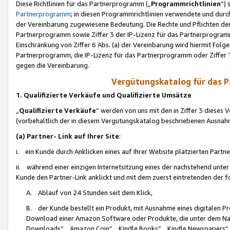
Diese Richtlinien für das Partnerprogramm („
Programmrichtlinien
“)
Partnerprogramm
; in diesen Programmrichtlinien verwendete und durch
der Vereinbarung zugewiesene Bedeutung. Die Rechte und Pflichten de
Partnerprogramm sowie Ziffer 3 der IP-Lizenz für das Partnerprogram
Einschränkung von Ziffer 6 Abs. (a) der Vereinbarung wird hiermit Fol
Partnerprogramm, die IP-Lizenz für das Partnerprogramm oder Ziffer 1
gegen die Vereinbarung.
Vergütungskatalog für das 
1. Qualifizierte Verkäufe und Qualifizierte Umsätze
„
Qualifizierte Verkäufe
“ werden von uns mit den in Ziffer 3 diese
(vorbehaltlich der in diesem Vergütungskatalog beschriebenen Ausnah
(a) Partner- Link auf Ihrer Site
:
i. ein Kunde durch Anklicken eines auf Ihrer Website platzierten Part
ii. während einer einzigen Internetsitzung eines der nachstehend unter (i)
Kunde den Partner-Link anklickt und mit dem zuerst eintretenden der f
A. Ablauf von 24 Stunden seit dem Klick,
B. der Kunde bestellt ein Produkt, mit Ausnahme eines digitalen P
Download einer Amazon Software oder Produkte, die unter dem N
Downloads“, „Amazon Coin“, „Kindle Books“, „Kindle Newspapers“, „