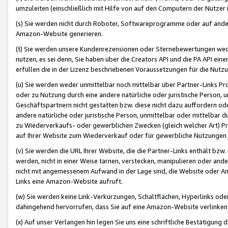
umzuleiten (einschließlich mit Hilfe von auf den Computern der Nutzer i
(s) Sie werden nicht durch Roboter, Softwareprogramme oder auf andere
Amazon-Website generieren.
(t) Sie werden unsere Kundenrezensionen oder Sternebewertungen wed
nutzen, es sei denn, Sie haben über die Creators API und die PA API e
erfüllen die in der Lizenz beschriebenen Voraussetzungen für die Nutzu
(u) Sie werden weder unmittelbar noch mittelbar über Partner-Links P
oder zu Nutzung durch eine andere natürliche oder juristische Person,
Geschäftspartnern nicht gestatten bzw. diese nicht dazu auffordern od
andere natürliche oder juristische Person, unmittelbar oder mittelbar
zu Wiederverkaufs- oder gewerblichen Zwecken (gleich welcher Art) 
auf Ihrer Website zum Wiederverkauf oder für gewerbliche Nutzungen 
(v) Sie werden die URL Ihrer Website, die die Partner-Links enthält b
werden, nicht in einer Weise tarnen, verstecken, manipulieren oder and
nicht mit angemessenem Aufwand in der Lage sind, die Website oder A
Links eine Amazon-Website aufruft.
(w) Sie werden keine Link-Verkürzungen, Schaltflächen, Hyperlinks ode
dahingehend hervorrufen, dass Sie auf eine Amazon-Website verlinken
(x) Auf unser Verlangen hin legen Sie uns eine schriftliche Bestätigung