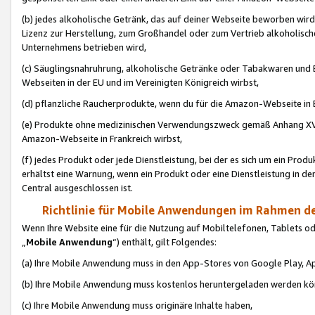
(b) jedes alkoholische Getränk, das auf deiner Webseite beworben wird
Lizenz zur Herstellung, zum Großhandel oder zum Vertrieb alkoholisch
Unternehmens betrieben wird,
(c) Säuglingsnahruhrung, alkoholische Getränke oder Tabakwaren und E
Webseiten in der EU und im Vereinigten Königreich wirbst,
(d) pflanzliche Raucherprodukte, wenn du für die Amazon-Webseite in B
(e) Produkte ohne medizinischen Verwendungszweck gemäß Anhang XVI 
Amazon-Webseite in Frankreich wirbst,
(f) jedes Produkt oder jede Dienstleistung, bei der es sich um ein Prod
erhältst eine Warnung, wenn ein Produkt oder eine Dienstleistung in de
Central ausgeschlossen ist.
Richtlinie für Mobile Anwendungen im Rahmen de
Wenn Ihre Website eine für die Nutzung auf Mobiltelefonen, Tablets 
„
Mobile Anwendung
“) enthält, gilt Folgendes:
(a) Ihre Mobile Anwendung muss in den App-Stores von Google Play, A
(b) Ihre Mobile Anwendung muss kostenlos heruntergeladen werden könn
(c) Ihre Mobile Anwendung muss originäre Inhalte haben,