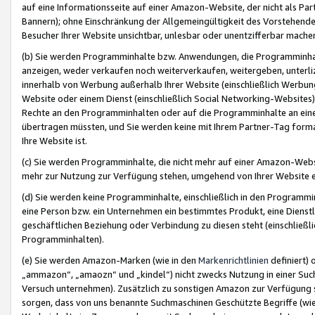
auf eine Informationsseite auf einer Amazon-Website, der nicht als Part
Bannern); ohne Einschränkung der Allgemeingültigkeit des Vorstehende
Besucher Ihrer Website unsichtbar, unlesbar oder unentzifferbar mache
(b) Sie werden Programminhalte bzw. Anwendungen, die Programminhalt
anzeigen, weder verkaufen noch weiterverkaufen, weitergeben, unterli
innerhalb von Werbung außerhalb Ihrer Website (einschließlich Werbun
Website oder einem Dienst (einschließlich Social Networking-Website
Rechte an den Programminhalten oder auf die Programminhalte an eine a
übertragen müssten, und Sie werden keine mit Ihrem Partner-Tag formati
Ihre Website ist.
(c) Sie werden Programminhalte, die nicht mehr auf einer Amazon-Websit
mehr zur Nutzung zur Verfügung stehen, umgehend von Ihrer Website e
(d) Sie werden keine Programminhalte, einschließlich in den Programmin
eine Person bzw. ein Unternehmen ein bestimmtes Produkt, eine Dienstle
geschäftlichen Beziehung oder Verbindung zu diesen steht (einschließli
Programminhalten).
(e) Sie werden Amazon-Marken (wie in den
Markenrichtlinien
definiert) 
„ammazon“, „amaozn“ und „kindel“) nicht zwecks Nutzung in einer Suc
Versuch unternehmen). Zusätzlich zu sonstigen Amazon zur Verfügung 
sorgen, dass von uns benannte Suchmaschinen Geschützte Begriffe (wie 