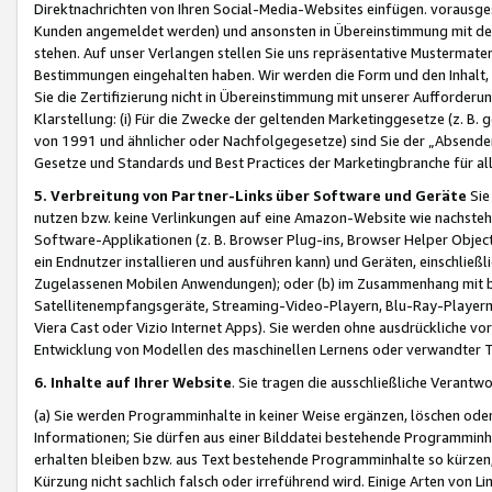
Direktnachrichten von Ihren Social-Media-Websites einfügen. vorausg
Kunden angemeldet werden) und ansonsten in Übereinstimmung mit der
stehen. Auf unser Verlangen stellen Sie uns repräsentative Mustermater
Bestimmungen eingehalten haben. Wir werden die Form und den Inhalt, di
Sie die Zertifizierung nicht in Übereinstimmung mit unserer Aufforderu
Klarstellung: (i) Für die Zwecke der geltenden Marketinggesetze (z. 
von 1991 und ähnlicher oder Nachfolgegesetze) sind Sie der „Absender“ j
Gesetze und Standards und Best Practices der Marketingbranche für 
5. Verbreitung von Partner-Links über Software und Geräte
Sie
nutzen bzw. keine Verlinkungen auf eine Amazon-Website wie nachsteh
Software-Applikationen (z. B. Browser Plug-ins, Browser Helper Objec
ein Endnutzer installieren und ausführen kann) und Geräten, einschlie
Zugelassenen Mobilen Anwendungen); oder (b) im Zusammenhang mit bzw.
Satellitenempfangsgeräte, Streaming-Video-Playern, Blu-Ray-Playern 
Viera Cast oder Vizio Internet Apps). Sie werden ohne ausdrückliche v
Entwicklung von Modellen des maschinellen Lernens oder verwandter 
6. Inhalte auf Ihrer Website
. Sie tragen die ausschließliche Verantwo
(a) Sie werden Programminhalte in keiner Weise ergänzen, löschen oder
Informationen; Sie dürfen aus einer Bilddatei bestehende Programminhal
erhalten bleiben bzw. aus Text bestehende Programminhalte so kürzen, 
Kürzung nicht sachlich falsch oder irreführend wird. Einige Arten von L