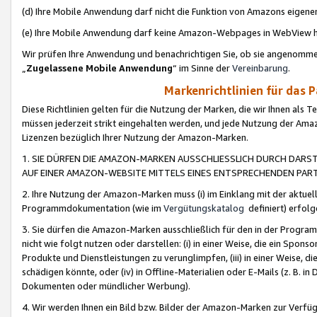
(d) Ihre Mobile Anwendung darf nicht die Funktion von Amazons eige
(e) Ihre Mobile Anwendung darf keine Amazon-Webpages in WebView 
Wir prüfen Ihre Anwendung und benachrichtigen Sie, ob sie angenomm
„
Zugelassene Mobile Anwendung
“ im Sinne der
Vereinbarung
.
Markenrichtlinien für das 
Diese Richtlinien gelten für die Nutzung der Marken, die wir Ihnen als 
müssen jederzeit strikt eingehalten werden, und jede Nutzung der Ama
Lizenzen bezüglich Ihrer Nutzung der Amazon-Marken.
1. SIE DÜRFEN DIE AMAZON-MARKEN AUSSCHLIESSLICH DURCH DARS
AUF EINER AMAZON-WEBSITE MITTELS EINES ENTSPRECHENDEN PART
2. Ihre Nutzung der Amazon-Marken muss (i) im Einklang mit der aktuells
Programmdokumentation (wie im
Vergütungskatalog
definiert) erfolg
3. Sie dürfen die Amazon-Marken ausschließlich für den in der Progr
nicht wie folgt nutzen oder darstellen: (i) in einer Weise, die ein Spo
Produkte und Dienstleistungen zu verunglimpfen, (iii) in einer Weise
schädigen könnte, oder (iv) in Offline-Materialien oder E-Mails (z. B.
Dokumenten oder mündlicher Werbung).
4. Wir werden Ihnen ein Bild bzw. Bilder der Amazon-Marken zur Verfüg