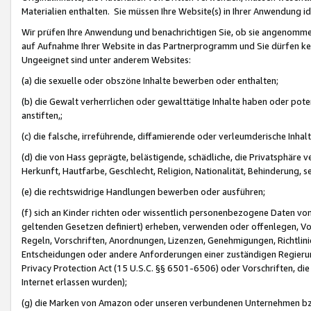
Materialien enthalten. Sie müssen Ihre Website(s) in Ihrer Anwendung ide
Wir prüfen Ihre Anwendung und benachrichtigen Sie, ob sie angenommen
auf Aufnahme Ihrer Website in das Partnerprogramm und Sie dürfen kei
Ungeeignet sind unter anderem Websites:
(a) die sexuelle oder obszöne Inhalte bewerben oder enthalten;
(b) die Gewalt verherrlichen oder gewalttätige Inhalte haben oder pot
anstiften,;
(c) die falsche, irreführende, diffamierende oder verleumderische Inha
(d) die von Hass geprägte, belästigende, schädliche, die Privatsphäre v
Herkunft, Hautfarbe, Geschlecht, Religion, Nationalität, Behinderung, 
(e) die rechtswidrige Handlungen bewerben oder ausführen;
(f) sich an Kinder richten oder wissentlich personenbezogene Daten vo
geltenden Gesetzen definiert) erheben, verwenden oder offenlegen, Vo
Regeln, Vorschriften, Anordnungen, Lizenzen, Genehmigungen, Richtlini
Entscheidungen oder andere Anforderungen einer zuständigen Regierung
Privacy Protection Act (15 U.S.C. §§ 6501-6506) oder Vorschriften, di
Internet erlassen wurden);
(g) die Marken von Amazon oder unseren verbundenen Unternehmen b