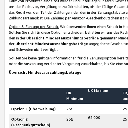
Kauf von Produkten eingelöst werden und unterliegen unseren Geschäf
uns das Recht vor, Vergütungen zurückzuhalten, bis der fällige Gesamt
das Recht vor, den Teil der Zahlungen, der den in der Zahlungstabelle 
Zahlungsart angibst. Die Zahlung per Amazon-Geschenkgutschein ist in
Option 3: Zahlung per Scheck.
Wir übersenden Ihnen einen Scheck in Höh
Sollten Sie sich für diese Option entscheiden, behalten wir uns das Rec
den in der
Übersicht Mindestauszahlungsbeträge
genannten Mindest
der
Übersicht Mindestauszahlungsbeträge
angegebene Bearbeitung
und Schweden nicht verfügbar.
Sollten Sie keine gültigen Informationen für die Zahlungsoption bereit
oder die Auszahlung verdienter Vergütung zurückhalten, bis Sie eine A
Übersicht Mindestauszahlungsbeträge
UK Maxium
UK
FR,
Minimum
un
Option 1 (Überweisung)
25£
25
£5,000
Option 2
25£
25
(Geschenkgutschein)