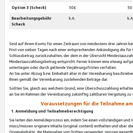
Option 3 (Scheck)
50£
50
Bearbeitungsgebühr
k.A.
k.A
Scheck
Sind auf Ihrem Konto für einen Zeitraum von mindestens drei Jahren kein
Frist von sieben Tagen nach einer entsprechenden Ankündigung die für
Schlussbetrag zurückzuhalten, der dem in der Übersicht Mindestausz
Mindestauszahlungsbetrag entspricht. Ferner können eine etwaig aufg
unterliegen oder durch geltende Verjährungsfristen verfallen.
An Sie unter Abzug bzw. Einbehalt aller in der Vereinbarung beschrieb
Ihnen gemäß der Vereinbarung zustehenden Beträge dar.
Sollten Sie, gleich aus welchem Grund, eine Überschusszahlung erhalte
an Sie im Rahmen der Vereinbarung zukünftig zahlbaren Vergütung zu 
Voraussetzungen für die Teilnahme a
1. Anmeldung und Teilnahmeberechtigung
Sie leiten den Anmeldeprozess ein, indem Sie einen vollständigen und 
muss/müssen originäre Inhalte (original content) enthalten und über d
Originalinhalte, die Materialien von Dritten verwenden, müssen wese