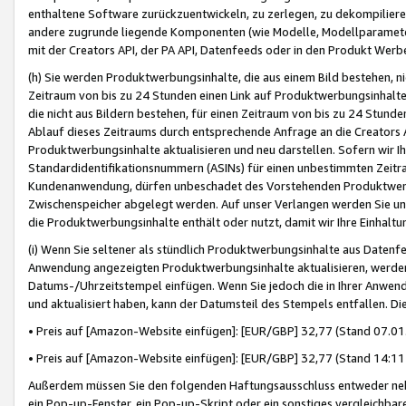
enthaltene Software zurückzuentwickeln, zu zerlegen, zu dekompilier
andere zugrunde liegende Komponenten (wie Modelle, Modellparameter
mit der Creators API, der PA API, Datenfeeds oder in den Produkt Werb
(h) Sie werden Produktwerbungsinhalte, die aus einem Bild bestehen, ni
Zeitraum von bis zu 24 Stunden einen Link auf Produktwerbungsinhalte
die nicht aus Bildern bestehen, für einen Zeitraum von bis zu 24 Stund
Ablauf dieses Zeitraums durch entsprechende Anfrage an die Creators 
Produktwerbungsinhalte aktualisieren und neu darstellen. Sofern wir Ih
Standardidentifikationsnummern (ASINs) für einen unbestimmten Zeitra
Kundenanwendung, dürfen unbeschadet des Vorstehenden Produktwerbu
Zwischenspeicher abgelegt werden. Auf unser Verlangen werden Sie un
die Produktwerbungsinhalte enthält oder nutzt, damit wir Ihre Einhalt
(i) Wenn Sie seltener als stündlich Produktwerbungsinhalte aus Datenfe
Anwendung angezeigten Produktwerbungsinhalte aktualisieren, werden 
Datums-/Uhrzeitstempel einfügen. Wenn Sie jedoch die in Ihrer Anwe
und aktualisiert haben, kann der Datumsteil des Stempels entfallen. Dies
• Preis auf [Amazon-Website einfügen]: [EUR/GBP] 32,77 (Stand 07.01.
• Preis auf [Amazon-Website einfügen]: [EUR/GBP] 32,77 (Stand 14:11 
Außerdem müssen Sie den folgenden Haftungsausschluss entweder neb
ein Pop-up-Fenster, ein Pop-up-Skript oder ein sonstiges vergleichba