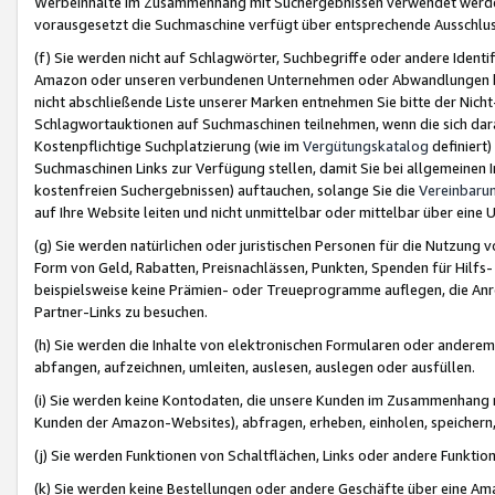
Werbeinhalte im Zusammenhang mit Suchergebnissen verwendet werden,
vorausgesetzt die Suchmaschine verfügt über entsprechende Ausschlu
(f) Sie werden nicht auf Schlagwörter, Suchbegriffe oder andere Ident
Amazon oder unseren verbundenen Unternehmen oder Abwandlungen bzw
nicht abschließende Liste unserer Marken entnehmen Sie bitte der Nich
Schlagwortauktionen auf Suchmaschinen teilnehmen, wenn die sich da
Kostenpflichtige Suchplatzierung (wie im
Vergütungskatalog
definiert
Suchmaschinen Links zur Verfügung stellen, damit Sie bei allgemeinen I
kostenfreien Suchergebnissen) auftauchen, solange Sie die
Vereinbaru
auf Ihre Website leiten und nicht unmittelbar oder mittelbar über eine
(g) Sie werden natürlichen oder juristischen Personen für die Nutzung 
Form von Geld, Rabatten, Preisnachlässen, Punkten, Spenden für Hilfs
beispielsweise keine Prämien- oder Treueprogramme auflegen, die Anrei
Partner-Links zu besuchen.
(h) Sie werden die Inhalte von elektronischen Formularen oder anderem M
abfangen, aufzeichnen, umleiten, auslesen, auslegen oder ausfüllen.
(i) Sie werden keine Kontodaten, die unsere Kunden im Zusammenhang 
Kunden der Amazon-Websites), abfragen, erheben, einholen, speichern,
(j) Sie werden Funktionen von Schaltflächen, Links oder andere Funkti
(k) Sie werden keine Bestellungen oder andere Geschäfte über eine Ama