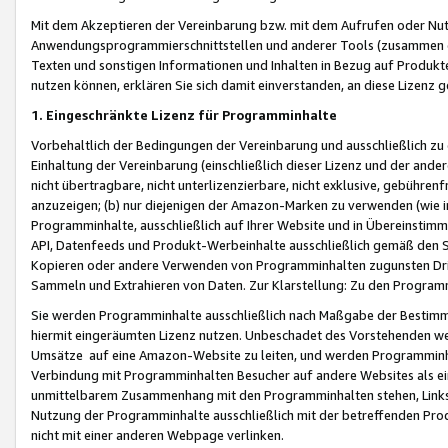
Mit dem Akzeptieren der Vereinbarung bzw. mit dem Aufrufen oder Nutz
Anwendungsprogrammierschnittstellen und anderer Tools (zusammen die
Texten und sonstigen Informationen und Inhalten in Bezug auf Produkte
nutzen können, erklären Sie sich damit einverstanden, an diese Lizenz 
1. Eingeschränkte Lizenz für Programminhalte
Vorbehaltlich der Bedingungen der Vereinbarung und ausschließlich z
Einhaltung der Vereinbarung (einschließlich dieser Lizenz und der ande
nicht übertragbare, nicht unterlizenzierbare, nicht exklusive, gebühren
anzuzeigen; (b) nur diejenigen der Amazon-Marken zu verwenden (wie in 
Programminhalte, ausschließlich auf Ihrer Website und in Übereinstimmu
API, Datenfeeds und Produkt-Werbeinhalte ausschließlich gemäß den Spe
Kopieren oder andere Verwenden von Programminhalten zugunsten Dri
Sammeln und Extrahieren von Daten. Zur Klarstellung: Zu den Program
Sie werden Programminhalte ausschließlich nach Maßgabe der Besti
hiermit eingeräumten Lizenz nutzen. Unbeschadet des Vorstehenden we
Umsätze auf eine Amazon-Website zu leiten, und werden Programminhal
Verbindung mit Programminhalten Besucher auf andere Websites als ein
unmittelbarem Zusammenhang mit den Programminhalten stehen, Links z
Nutzung der Programminhalte ausschließlich mit der betreffenden Pr
nicht mit einer anderen Webpage verlinken.