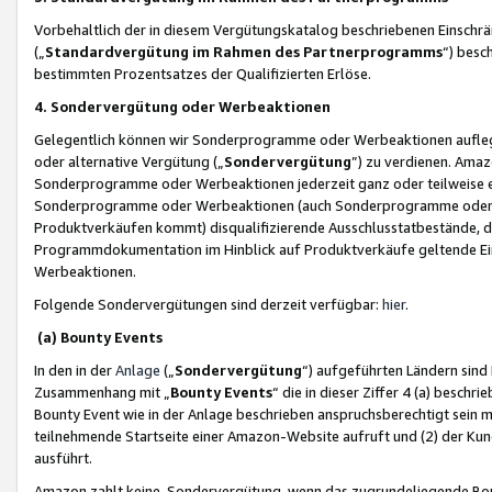
Vorbehaltlich der in diesem Vergütungskatalog beschriebenen Einschr
(„
Standardvergütung im Rahmen des Partnerprogramms
“) besc
bestimmten Prozentsatzes der Qualifizierten Erlöse.
4. Sondervergütung oder Werbeaktionen
Gelegentlich können wir Sonderprogramme oder Werbeaktionen auflegen,
oder alternative Vergütung („
Sondervergütung
”) zu verdienen. Amazo
Sonderprogramme oder Werbeaktionen jederzeit ganz oder teilweise einz
Sonderprogramme oder Werbeaktionen (auch Sonderprogramme oder We
Produktverkäufen kommt) disqualifizierende Ausschlusstatbestände, di
Programmdokumentation im Hinblick auf Produktverkäufe geltende E
Werbeaktionen.
Folgende Sondervergütungen sind derzeit verfügbar:
hier
.
(a) Bounty Events
In den in der
Anlage
(„
Sondervergütung
“) aufgeführten Ländern sind
Zusammenhang mit „
Bounty Events
“ die in dieser Ziffer 4 (a) besch
Bounty Event wie in der Anlage beschrieben anspruchsberechtigt sein mu
teilnehmende Startseite einer Amazon-Website aufruft und (2) der Kun
ausführt.
Amazon zahlt keine Sondervergütung, wenn das zugrundeliegende Boun