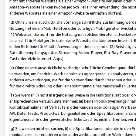
nicht mit anderen Websites als einer Amazon-Website verlinken oder i
Amazon-Website lenken (wobei jedoch Teile Ihrer Anwendung, die nich
anderen Websites als einer Amazon-Website enthalten dürfen).
(d) Ohne unsere ausdrückliche vorherige schriftliche Zustimmung werd
Nutzung mit einem Mobiltelefon oder sonstigen Mobilgerät entwickelt
(1) Websites, die nicht für die Nutzung mit solchen Geräten entwickelt
eine nicht für Mobilgeräte optimierte Website, die über einen Interne
in den
Richtlinie für Mobile Anwendungen
definiert, oder (3) Beistellge
Satellitenempfangsgeräte, Streaming-Video-Player, Blu-Ray-Player ode
Cast oder Vizio Internet-Apps).
(e) Ohne unsere ausdrückliche vorherige schriftliche Genehmigung dürfe
verwenden, um Produkt-Werbeinhalte zu aggregieren, zu analysieren, 
anderen Anwendungen, die für die Verwendung durch Personen oder Or
für die direkte Schulung oder Feinabstimmung eines maschinellen Lern
(f) Sie werden (i) nicht in irgendeiner Weise in die Funktionalität ode
entsprechenden Versuch unternehmen; (ii) keine Produktwerbungsinha
Kontaktaufnahme mit Verkäufern oder Kunden oder sonstiger Werbeaktiv
API, Datenfeeds, Produktwerbungsinhalten oder Spezifikationen erschei
Eigentumsrechte oder gewerblicher Schutzrechte, nicht entfernen, verd
(g) Sie werden nicht versuchen, (i) die Spezifikationen oder die in de
manipulieren, zu reparieren oder anderweitig abgeleitete Werke davon z