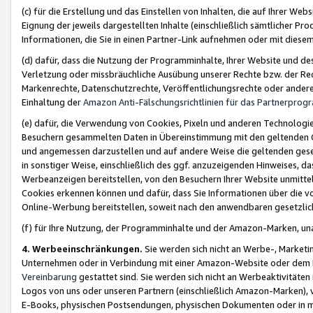
(c) für die Erstellung und das Einstellen von Inhalten, die auf Ihrer We
Eignung der jeweils dargestellten Inhalte (einschließlich sämtlicher 
Informationen, die Sie in einen Partner-Link aufnehmen oder mit diese
(d) dafür, dass die Nutzung der Programminhalte, Ihrer Website und des 
Verletzung oder missbräuchliche Ausübung unserer Rechte bzw. der Recht
Markenrechte, Datenschutzrechte, Veröffentlichungsrechte oder anderer
Einhaltung der
Amazon Anti-Fälschungsrichtlinien für das Partnerpro
(e) dafür, die Verwendung von Cookies, Pixeln und anderen Technologien
Besuchern gesammelten Daten in Übereinstimmung mit den geltenden Ge
und angemessen darzustellen und auf andere Weise die geltenden geset
in sonstiger Weise, einschließlich des ggf. anzuzeigenden Hinweises, d
Werbeanzeigen bereitstellen, von den Besuchern Ihrer Website unmitte
Cookies erkennen können und dafür, dass Sie Informationen über die v
Online-Werbung bereitstellen, soweit nach den anwendbaren gesetzlic
(f) für Ihre Nutzung, der Programminhalte und der Amazon-Marken, u
4. Werbeeinschränkungen.
Sie werden sich nicht an Werbe-, Market
Unternehmen oder in Verbindung mit einer Amazon-Website oder dem Pa
Vereinbarung
gestattet sind. Sie werden sich nicht an Werbeaktivitäten
Logos von uns oder unseren Partnern (einschließlich Amazon-Marken), 
E-Books, physischen Postsendungen, physischen Dokumenten oder in 