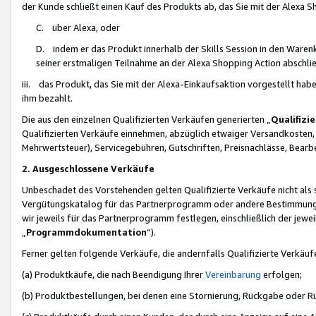
der Kunde schließt einen Kauf des Produkts ab, das Sie mit der Alexa 
C. über Alexa, oder
D. indem er das Produkt innerhalb der Skills Session in den Waren
seiner erstmaligen Teilnahme an der Alexa Shopping Action abschlie
iii. das Produkt, das Sie mit der Alexa-Einkaufsaktion vorgestellt ha
ihm bezahlt.
Die aus den einzelnen Qualifizierten Verkäufen generierten „
Qualifizi
Qualifizierten Verkäufe einnehmen, abzüglich etwaiger Versandkosten
Mehrwertsteuer), Servicegebühren, Gutschriften, Preisnachlässe, Bear
2. Ausgeschlossene Verkäufe
Unbeschadet des Vorstehenden gelten Qualifizierte Verkäufe nicht als
Vergütungskatalog für das Partnerprogramm oder andere Bestimmungen,
wir jeweils für das Partnerprogramm festlegen, einschließlich der jewe
„
Programmdokumentation
“).
Ferner gelten folgende Verkäufe, die andernfalls Qualifizierte Verkä
(a) Produktkäufe, die nach Beendigung Ihrer
Vereinbarung
erfolgen;
(b) Produktbestellungen, bei denen eine Stornierung, Rückgabe oder R