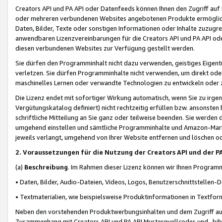
Creators API und PA API oder Datenfeeds können Ihnen den Zugriff auf D
oder mehreren verbundenen Websites angebotenen Produkte ermögliche
Daten, Bilder, Texte oder sonstigen Informationen oder Inhalte zuzugre
anwendbaren Lizenzvereinbarungen für die Creators API und PA API od
diesen verbundenen Websites zur Verfügung gestellt werden.
Sie dürfen den Programminhalt nicht dazu verwenden, geistiges Eigent
verletzen. Sie dürfen Programminhalte nicht verwenden, um direkt ode
maschinelles Lernen oder verwandte Technologien zu entwickeln oder zu
Die Lizenz endet mit sofortiger Wirkung automatisch, wenn Sie zu irg
Vergütungskatalog definiert) nicht rechtzeitig erfüllen bzw. ansonsten
schriftliche Mitteilung an Sie ganz oder teilweise beenden. Sie werden
umgehend einstellen und sämtliche Programminhalte und Amazon-Marke
jeweils verlangt, umgehend von Ihrer Website entfernen und löschen od
2. Voraussetzungen für die Nutzung der Creators API und der P
(a)
Beschreibung
. Im Rahmen dieser Lizenz können wir Ihnen Programmi
• Daten, Bilder, Audio-Dateien, Videos, Logos, Benutzerschnittstellen-
• Textmaterialien, wie beispielsweise Produktinformationen in Textfor
Neben den vorstehenden Produktwerbungsinhalten und dem Zugriff auf 
Zusammenhang mit Creators API und PA API Musterquellcodes und -bibli