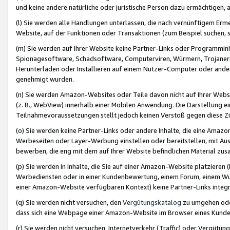
und keine andere natürliche oder juristische Person dazu ermächtigen, a
(l) Sie werden alle Handlungen unterlassen, die nach vernünftigem Erme
Website, auf der Funktionen oder Transaktionen (zum Beispiel suchen, s
(m) Sie werden auf Ihrer Website keine Partner-Links oder Programmin
Spionagesoftware, Schadsoftware, Computerviren, Würmern, Trojaner
Herunterladen oder Installieren auf einem Nutzer-Computer oder ande
genehmigt wurden.
(n) Sie werden Amazon-Websites oder Teile davon nicht auf Ihrer Websi
(z. B., WebView) innerhalb einer Mobilen Anwendung. Die Darstellung ein
Teilnahmevoraussetzungen stellt jedoch keinen Verstoß gegen diese Zif
(o) Sie werden keine Partner-Links oder andere Inhalte, die eine Am
Werbeseiten oder Layer-Werbung einstellen oder bereitstellen, mit Au
bewerben, die eng mit dem auf Ihrer Website befindlichen Material z
(p) Sie werden in Inhalte, die Sie auf einer Amazon-Website platzier
Werbediensten oder in einer Kundenbewertung, einem Forum, einem Wun
einer Amazon-Website verfügbaren Kontext) keine Partner-Links integr
(q) Sie werden nicht versuchen, den
Vergütungskatalog
zu umgehen oder
dass sich eine Webpage einer Amazon-Website im Browser eines Kunden 
(r) Sie werden nicht versuchen, Internetverkehr (Traffic) oder Vergü