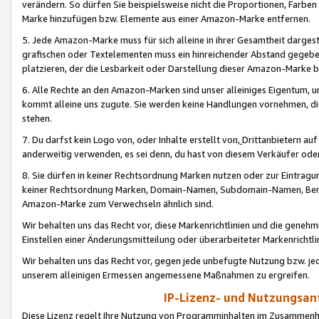
verändern. So dürfen Sie beispielsweise nicht die Proportionen, Farb
Marke hinzufügen bzw. Elemente aus einer Amazon-Marke entfernen.
5. Jede Amazon-Marke muss für sich alleine in ihrer Gesamtheit darge
grafischen oder Textelementen muss ein hinreichender Abstand gegebe
platzieren, der die Lesbarkeit oder Darstellung dieser Amazon-Marke b
6. Alle Rechte an den Amazon-Marken sind unser alleiniges Eigentum, 
kommt alleine uns zugute. Sie werden keine Handlungen vornehmen, 
stehen.
7. Du darfst kein Logo von, oder Inhalte erstellt von,
Drittanbietern au
anderweitig verwenden, es sei denn, du hast von diesem Verkäufer oder
8. Sie dürfen in keiner Rechtsordnung Marken nutzen oder zur Eintragu
keiner Rechtsordnung Marken, Domain-Namen, Subdomain-Namen, Benu
Amazon-Marke zum Verwechseln ähnlich sind.
Wir behalten uns das Recht vor, diese Markenrichtlinien und die gene
Einstellen einer Änderungsmitteilung oder überarbeiteter Markenricht
Wir behalten uns das Recht vor, gegen jede unbefugte Nutzung bzw. jede 
unserem alleinigen Ermessen angemessene Maßnahmen zu ergreifen.
IP-Lizenz- und Nutzungsan
Diese Lizenz regelt Ihre Nutzung von Programminhalten im Zusammen