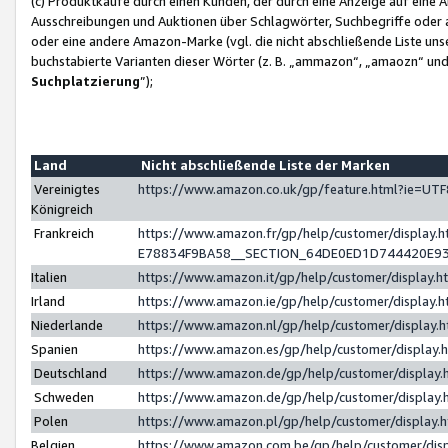
(c) Produktkäufe durch einen Kunden, der durch eine Anzeige auf eine 
Ausschreibungen und Auktionen über Schlagwörter, Suchbegriffe oder 
oder eine andere Amazon-Marke (vgl. die nicht abschließende Liste un
buchstabierte Varianten dieser Wörter (z. B. „ammazon“, „amaozn“ und „
Suchplatzierung
”);
Land
Nicht abschließende Liste der Marken
Vereinigtes
https://www.amazon.co.uk/gp/feature.html?ie=U
Königreich
Frankreich
https://www.amazon.fr/gp/help/customer/displa
E78834F9BA58__SECTION_64DE0ED1D744420E9
Italien
https://www.amazon.it/gp/help/customer/display
Irland
https://www.amazon.ie/gp/help/customer/displa
Niederlande
https://www.amazon.nl/gp/help/customer/display
Spanien
https://www.amazon.es/gp/help/customer/display
Deutschland
https://www.amazon.de/gp/help/customer/displa
Schweden
https://www.amazon.de/gp/help/customer/displa
Polen
https://www.amazon.pl/gp/help/customer/display
Belgien
https://www.amazon.com.be/gp/help/customer/d