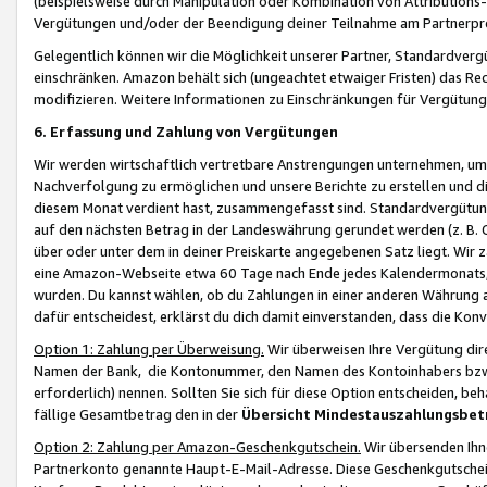
(beispielsweise durch Manipulation oder Kombination von Attributions-
Vergütungen und/oder der Beendigung deiner Teilnahme am Partnerp
Gelegentlich können wir die Möglichkeit unserer Partner, Standardv
einschränken. Amazon behält sich (ungeachtet etwaiger Fristen) das Re
modifizieren. Weitere Informationen zu Einschränkungen für Vergütung
6. Erfassung und Zahlung von Vergütungen
Wir werden wirtschaftlich vertretbare Anstrengungen unternehmen, um 
Nachverfolgung zu ermöglichen und unsere Berichte zu erstellen und di
diesem Monat verdient hast, zusammengefasst sind. Standardvergütung
auf den nächsten Betrag in der Landeswährung gerundet werden (z. B. C
über oder unter dem in deiner Preiskarte angegebenen Satz liegt. Wir
eine Amazon-Webseite etwa 60 Tage nach Ende jedes Kalendermonats, i
wurden. Du kannst wählen, ob du Zahlungen in einer anderen Währung
dafür entscheidest, erklärst du dich damit einverstanden, dass die K
Option 1: Zahlung per Überweisung.
Wir überweisen Ihre Vergütung dir
Namen der Bank, die Kontonummer, den Namen des Kontoinhabers bzw. a
erforderlich) nennen. Sollten Sie sich für diese Option entscheiden, be
fällige Gesamtbetrag den in der
Übersicht Mindestauszahlungsbet
Option 2: Zahlung per Amazon-Geschenkgutschein.
Wir übersenden Ihne
Partnerkonto genannte Haupt-E-Mail-Adresse. Diese Geschenkgutschei