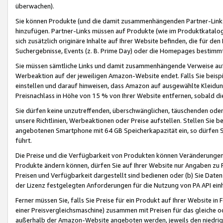
überwachen).
Sie können Produkte (und die damit zusammenhängenden Partner-Links)
hinzufügen. Partner-Links müssen auf Produkte (wie im Produktkatalog de
sich zusätzlich originäre Inhalte auf Ihrer Website befinden, die für 
Suchergebnisse, Events (z. B. Prime Day) oder die Homepages bestimmte
Sie müssen sämtliche Links und damit zusammenhängende Verweise auf z
Werbeaktion auf der jeweiligen Amazon-Website endet. Falls Sie beisp
einstellen und darauf hinweisen, dass Amazon auf ausgewählte Kleidun
Preisnachlass in Höhe von 15 % von Ihrer Website entfernen, sobald di
Sie dürfen keine unzutreffenden, überschwänglichen, täuschenden od
unsere Richtlinien, Werbeaktionen oder Preise aufstellen. Stellen Sie 
angebotenen Smartphone mit 64 GB Speicherkapazität ein, so dürfen S
führt.
Die Preise und die Verfügbarkeit von Produkten können Veränderungen 
Produkte ändern können, dürfen Sie auf Ihrer Website nur Angaben zu P
Preisen und Verfügbarkeit dargestellt sind bedienen oder (b) Sie Daten
der Lizenz festgelegten Anforderungen für die Nutzung von PA API einh
Ferner müssen Sie, falls Sie Preise für ein Produkt auf Ihrer Website in 
einer Preisvergleichsmaschine) zusammen mit Preisen für das gleiche o
außerhalb der Amazon-Website angeboten werden, jeweils den niedrigst