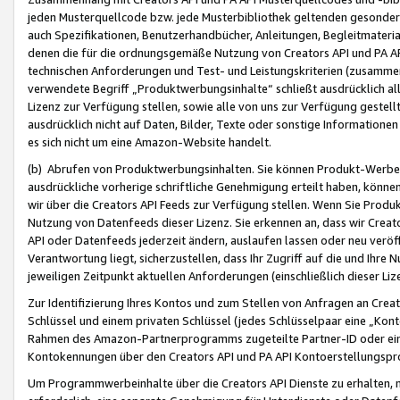
jeden Musterquellcode bzw. jede Musterbibliothek geltenden gesonder
auch Spezifikationen, Benutzerhandbücher, Anleitungen, Begleitmaterial
denen die für die ordnungsgemäße Nutzung von Creators API und PA A
technischen Anforderungen und Test- und Leistungskriterien (zusammen
verwendete Begriff „Produktwerbungsinhalte“ schließt ausdrücklich al
Lizenz zur Verfügung stellen, sowie alle von uns zur Verfügung gestel
ausdrücklich nicht auf Daten, Bilder, Texte oder sonstige Informatione
es sich nicht um eine Amazon-Website handelt.
(b) Abrufen von Produktwerbungsinhalten. Sie können Produkt-Werbein
ausdrückliche vorherige schriftliche Genehmigung erteilt haben, könn
wir über die Creators API Feeds zur Verfügung stellen. Wenn Sie Produk
Nutzung von Datenfeeds dieser Lizenz. Sie erkennen an, dass wir Creat
API oder Datenfeeds jederzeit ändern, auslaufen lassen oder neu veröffe
Verantwortung liegt, sicherzustellen, dass Ihr Zugriff auf die und Ihr
jeweiligen Zeitpunkt aktuellen Anforderungen (einschließlich dieser Liz
Zur Identifizierung Ihres Kontos und zum Stellen von Anfragen an Crea
Schlüssel und einem privaten Schlüssel (jedes Schlüsselpaar eine „Kon
Rahmen des Amazon-Partnerprogramms zugeteilte Partner-ID oder ein
Kontokennungen über den Creators API und PA API Kontoerstellungspro
Um Programmwerbeinhalte über die Creators API Dienste zu erhalten, m