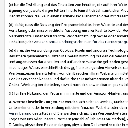
(c) für die Erstellung und das Einstellen von Inhalten, die auf Ihrer We
Eignung der jeweils dargestellten Inhalte (einschließlich sämtlicher 
Informationen, die Sie in einen Partner-Link aufnehmen oder mit diese
(d) dafür, dass die Nutzung der Programminhalte, Ihrer Website und des 
Verletzung oder missbräuchliche Ausübung unserer Rechte bzw. der Recht
Markenrechte, Datenschutzrechte, Veröffentlichungsrechte oder anderer
Einhaltung der
Amazon Anti-Fälschungsrichtlinien für das Partnerpro
(e) dafür, die Verwendung von Cookies, Pixeln und anderen Technologien
Besuchern gesammelten Daten in Übereinstimmung mit den geltenden Ge
und angemessen darzustellen und auf andere Weise die geltenden geset
in sonstiger Weise, einschließlich des ggf. anzuzeigenden Hinweises, d
Werbeanzeigen bereitstellen, von den Besuchern Ihrer Website unmitte
Cookies erkennen können und dafür, dass Sie Informationen über die v
Online-Werbung bereitstellen, soweit nach den anwendbaren gesetzlic
(f) für Ihre Nutzung, der Programminhalte und der Amazon-Marken, u
4. Werbeeinschränkungen.
Sie werden sich nicht an Werbe-, Market
Unternehmen oder in Verbindung mit einer Amazon-Website oder dem Pa
Vereinbarung
gestattet sind. Sie werden sich nicht an Werbeaktivitäten
Logos von uns oder unseren Partnern (einschließlich Amazon-Marken), 
E-Books, physischen Postsendungen, physischen Dokumenten oder in 