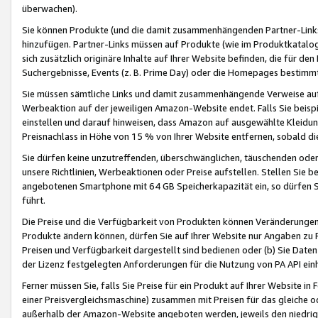
überwachen).
Sie können Produkte (und die damit zusammenhängenden Partner-Links)
hinzufügen. Partner-Links müssen auf Produkte (wie im Produktkatalog de
sich zusätzlich originäre Inhalte auf Ihrer Website befinden, die für 
Suchergebnisse, Events (z. B. Prime Day) oder die Homepages bestimmte
Sie müssen sämtliche Links und damit zusammenhängende Verweise auf z
Werbeaktion auf der jeweiligen Amazon-Website endet. Falls Sie beisp
einstellen und darauf hinweisen, dass Amazon auf ausgewählte Kleidun
Preisnachlass in Höhe von 15 % von Ihrer Website entfernen, sobald di
Sie dürfen keine unzutreffenden, überschwänglichen, täuschenden od
unsere Richtlinien, Werbeaktionen oder Preise aufstellen. Stellen Sie 
angebotenen Smartphone mit 64 GB Speicherkapazität ein, so dürfen S
führt.
Die Preise und die Verfügbarkeit von Produkten können Veränderungen 
Produkte ändern können, dürfen Sie auf Ihrer Website nur Angaben zu P
Preisen und Verfügbarkeit dargestellt sind bedienen oder (b) Sie Daten
der Lizenz festgelegten Anforderungen für die Nutzung von PA API einh
Ferner müssen Sie, falls Sie Preise für ein Produkt auf Ihrer Website in 
einer Preisvergleichsmaschine) zusammen mit Preisen für das gleiche o
außerhalb der Amazon-Website angeboten werden, jeweils den niedrigst