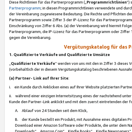
Diese Richtlinien für das Partnerprogramm („
Programmrichtlinien
“)
Partnerprogramm
; in diesen Programmrichtlinien verwendete und durch
der Vereinbarung zugewiesene Bedeutung. Die Rechte und Pflichten de
Partnerprogramm sowie Ziffer 3 der IP-Lizenz für das Partnerprogram
Einschränkung von Ziffer 6 Abs. (a) der Vereinbarung wird hiermit Fol
Partnerprogramm, die IP-Lizenz für das Partnerprogramm oder Ziffer 1
gegen die Vereinbarung.
Vergütungskatalog für das 
1. Qualifizierte Verkäufe und Qualifizierte Umsätze
„
Qualifizierte Verkäufe
“ werden von uns mit den in Ziffer 3 diese
(vorbehaltlich der in diesem Vergütungskatalog beschriebenen Ausnah
(a) Partner- Link auf Ihrer Site
:
i. ein Kunde durch Anklicken eines auf Ihrer Website platzierten Part
ii. während einer einzigen Internetsitzung eines der nachstehend unter (i)
Kunde den Partner-Link anklickt und mit dem zuerst eintretenden der f
A. Ablauf von 24 Stunden seit dem Klick,
B. der Kunde bestellt ein Produkt, mit Ausnahme eines digitalen P
Download einer Amazon Software oder Produkte, die unter dem N
Downloads“, „Amazon Coin“, „Kindle Books“, „Kindle Newspapers“, „