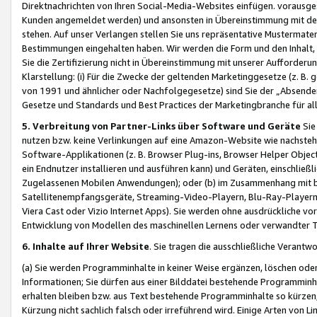
Direktnachrichten von Ihren Social-Media-Websites einfügen. vorausg
Kunden angemeldet werden) und ansonsten in Übereinstimmung mit der
stehen. Auf unser Verlangen stellen Sie uns repräsentative Mustermater
Bestimmungen eingehalten haben. Wir werden die Form und den Inhalt, di
Sie die Zertifizierung nicht in Übereinstimmung mit unserer Aufforderu
Klarstellung: (i) Für die Zwecke der geltenden Marketinggesetze (z. 
von 1991 und ähnlicher oder Nachfolgegesetze) sind Sie der „Absender“ j
Gesetze und Standards und Best Practices der Marketingbranche für 
5. Verbreitung von Partner-Links über Software und Geräte
Sie
nutzen bzw. keine Verlinkungen auf eine Amazon-Website wie nachsteh
Software-Applikationen (z. B. Browser Plug-ins, Browser Helper Objec
ein Endnutzer installieren und ausführen kann) und Geräten, einschlie
Zugelassenen Mobilen Anwendungen); oder (b) im Zusammenhang mit bzw.
Satellitenempfangsgeräte, Streaming-Video-Playern, Blu-Ray-Playern 
Viera Cast oder Vizio Internet Apps). Sie werden ohne ausdrückliche v
Entwicklung von Modellen des maschinellen Lernens oder verwandter 
6. Inhalte auf Ihrer Website
. Sie tragen die ausschließliche Verantwo
(a) Sie werden Programminhalte in keiner Weise ergänzen, löschen oder
Informationen; Sie dürfen aus einer Bilddatei bestehende Programminhal
erhalten bleiben bzw. aus Text bestehende Programminhalte so kürzen, 
Kürzung nicht sachlich falsch oder irreführend wird. Einige Arten von L