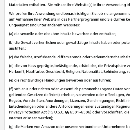
Materialien enthalten. Sie müssen Ihre Website(s) in Ihrer Anwendung ide
Wir prüfen Ihre Anwendung und benachrichtigen Sie, ob sie angenommen
auf Aufnahme Ihrer Website in das Partnerprogramm und Sie dürfen kei
Ungeeignet sind unter anderem Websites:
(a) die sexuelle oder obszöne Inhalte bewerben oder enthalten;
(b) die Gewalt verherrlichen oder gewalttätige Inhalte haben oder pot
anstiften,;
(c) die falsche, irreführende, diffamierende oder verleumderische Inha
(d) die von Hass geprägte, belästigende, schädliche, die Privatsphäre v
Herkunft, Hautfarbe, Geschlecht, Religion, Nationalität, Behinderung, 
(e) die rechtswidrige Handlungen bewerben oder ausführen;
(f) sich an Kinder richten oder wissentlich personenbezogene Daten vo
geltenden Gesetzen definiert) erheben, verwenden oder offenlegen, Vo
Regeln, Vorschriften, Anordnungen, Lizenzen, Genehmigungen, Richtlini
Entscheidungen oder andere Anforderungen einer zuständigen Regierung
Privacy Protection Act (15 U.S.C. §§ 6501-6506) oder Vorschriften, di
Internet erlassen wurden);
(g) die Marken von Amazon oder unseren verbundenen Unternehmen b