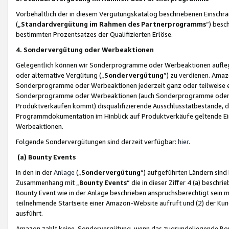
Vorbehaltlich der in diesem Vergütungskatalog beschriebenen Einschr
(„
Standardvergütung im Rahmen des Partnerprogramms
“) besc
bestimmten Prozentsatzes der Qualifizierten Erlöse.
4. Sondervergütung oder Werbeaktionen
Gelegentlich können wir Sonderprogramme oder Werbeaktionen auflegen,
oder alternative Vergütung („
Sondervergütung
”) zu verdienen. Amazo
Sonderprogramme oder Werbeaktionen jederzeit ganz oder teilweise einz
Sonderprogramme oder Werbeaktionen (auch Sonderprogramme oder We
Produktverkäufen kommt) disqualifizierende Ausschlusstatbestände, di
Programmdokumentation im Hinblick auf Produktverkäufe geltende E
Werbeaktionen.
Folgende Sondervergütungen sind derzeit verfügbar:
hier
.
(a) Bounty Events
In den in der
Anlage
(„
Sondervergütung
“) aufgeführten Ländern sind
Zusammenhang mit „
Bounty Events
“ die in dieser Ziffer 4 (a) besch
Bounty Event wie in der Anlage beschrieben anspruchsberechtigt sein mu
teilnehmende Startseite einer Amazon-Website aufruft und (2) der Kun
ausführt.
Amazon zahlt keine Sondervergütung, wenn das zugrundeliegende Boun