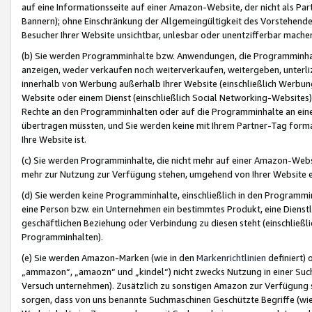
auf eine Informationsseite auf einer Amazon-Website, der nicht als Part
Bannern); ohne Einschränkung der Allgemeingültigkeit des Vorstehende
Besucher Ihrer Website unsichtbar, unlesbar oder unentzifferbar mache
(b) Sie werden Programminhalte bzw. Anwendungen, die Programminhalt
anzeigen, weder verkaufen noch weiterverkaufen, weitergeben, unterli
innerhalb von Werbung außerhalb Ihrer Website (einschließlich Werbun
Website oder einem Dienst (einschließlich Social Networking-Website
Rechte an den Programminhalten oder auf die Programminhalte an eine a
übertragen müssten, und Sie werden keine mit Ihrem Partner-Tag formati
Ihre Website ist.
(c) Sie werden Programminhalte, die nicht mehr auf einer Amazon-Websit
mehr zur Nutzung zur Verfügung stehen, umgehend von Ihrer Website e
(d) Sie werden keine Programminhalte, einschließlich in den Programmin
eine Person bzw. ein Unternehmen ein bestimmtes Produkt, eine Dienstle
geschäftlichen Beziehung oder Verbindung zu diesen steht (einschließli
Programminhalten).
(e) Sie werden Amazon-Marken (wie in den
Markenrichtlinien
definiert) 
„ammazon“, „amaozn“ und „kindel“) nicht zwecks Nutzung in einer Suc
Versuch unternehmen). Zusätzlich zu sonstigen Amazon zur Verfügung 
sorgen, dass von uns benannte Suchmaschinen Geschützte Begriffe (wie 