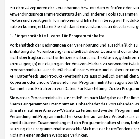
Mit dem Akzeptieren der Vereinbarung bzw. mit dem Aufrufen oder Nutz
Anwendungsprogrammierschnittstellen und anderer Tools (zusammen die
Texten und sonstigen Informationen und Inhalten in Bezug auf Produkte
nutzen können, erklären Sie sich damit einverstanden, an diese Lizenz 
1. Eingeschränkte Lizenz für Programminhalte
Vorbehaltlich der Bedingungen der Vereinbarung und ausschließlich z
Einhaltung der Vereinbarung (einschließlich dieser Lizenz und der ande
nicht übertragbare, nicht unterlizenzierbare, nicht exklusive, gebühren
anzuzeigen; (b) nur diejenigen der Amazon-Marken zu verwenden (wie in 
Programminhalte, ausschließlich auf Ihrer Website und in Übereinstimmu
API, Datenfeeds und Produkt-Werbeinhalte ausschließlich gemäß den Spe
Kopieren oder andere Verwenden von Programminhalten zugunsten Dri
Sammeln und Extrahieren von Daten. Zur Klarstellung: Zu den Program
Sie werden Programminhalte ausschließlich nach Maßgabe der Besti
hiermit eingeräumten Lizenz nutzen. Unbeschadet des Vorstehenden we
Umsätze auf eine Amazon-Website zu leiten, und werden Programminhal
Verbindung mit Programminhalten Besucher auf andere Websites als ein
unmittelbarem Zusammenhang mit den Programminhalten stehen, Links z
Nutzung der Programminhalte ausschließlich mit der betreffenden Pr
nicht mit einer anderen Webpage verlinken.