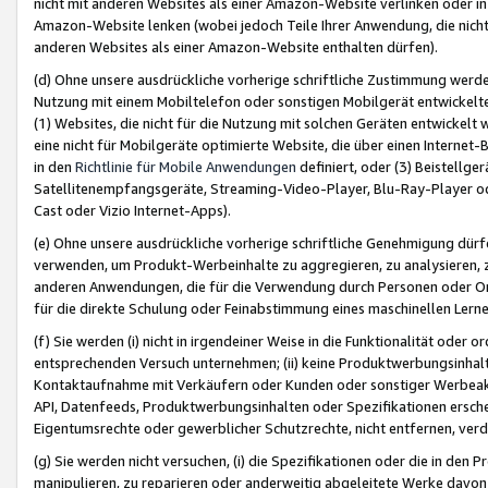
nicht mit anderen Websites als einer Amazon-Website verlinken oder i
Amazon-Website lenken (wobei jedoch Teile Ihrer Anwendung, die nich
anderen Websites als einer Amazon-Website enthalten dürfen).
(d) Ohne unsere ausdrückliche vorherige schriftliche Zustimmung werd
Nutzung mit einem Mobiltelefon oder sonstigen Mobilgerät entwickelt
(1) Websites, die nicht für die Nutzung mit solchen Geräten entwickelt
eine nicht für Mobilgeräte optimierte Website, die über einen Interne
in den
Richtlinie für Mobile Anwendungen
definiert, oder (3) Beistellge
Satellitenempfangsgeräte, Streaming-Video-Player, Blu-Ray-Player ode
Cast oder Vizio Internet-Apps).
(e) Ohne unsere ausdrückliche vorherige schriftliche Genehmigung dürfe
verwenden, um Produkt-Werbeinhalte zu aggregieren, zu analysieren, 
anderen Anwendungen, die für die Verwendung durch Personen oder Or
für die direkte Schulung oder Feinabstimmung eines maschinellen Lern
(f) Sie werden (i) nicht in irgendeiner Weise in die Funktionalität ode
entsprechenden Versuch unternehmen; (ii) keine Produktwerbungsinha
Kontaktaufnahme mit Verkäufern oder Kunden oder sonstiger Werbeaktiv
API, Datenfeeds, Produktwerbungsinhalten oder Spezifikationen erschei
Eigentumsrechte oder gewerblicher Schutzrechte, nicht entfernen, verd
(g) Sie werden nicht versuchen, (i) die Spezifikationen oder die in de
manipulieren, zu reparieren oder anderweitig abgeleitete Werke davon z