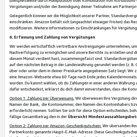
(beispielsweise durch Manipulation oder Kombination von Attributions-
Vergütungen und/oder der Beendigung deiner Teilnahme am Partnerp
Gelegentlich können wir die Möglichkeit unserer Partner, Standardv
einschränken. Amazon behält sich (ungeachtet etwaiger Fristen) das Re
modifizieren. Weitere Informationen zu Einschränkungen für Vergütung
6. Erfassung und Zahlung von Vergütungen
Wir werden wirtschaftlich vertretbare Anstrengungen unternehmen, um 
Nachverfolgung zu ermöglichen und unsere Berichte zu erstellen und di
diesem Monat verdient hast, zusammengefasst sind. Standardvergütung
auf den nächsten Betrag in der Landeswährung gerundet werden (z. B. C
über oder unter dem in deiner Preiskarte angegebenen Satz liegt. Wir
eine Amazon-Webseite etwa 60 Tage nach Ende jedes Kalendermonats, i
wurden. Du kannst wählen, ob du Zahlungen in einer anderen Währung
dafür entscheidest, erklärst du dich damit einverstanden, dass die K
Option 1: Zahlung per Überweisung.
Wir überweisen Ihre Vergütung dir
Namen der Bank, die Kontonummer, den Namen des Kontoinhabers bzw. a
erforderlich) nennen. Sollten Sie sich für diese Option entscheiden, be
fällige Gesamtbetrag den in der
Übersicht Mindestauszahlungsbet
Option 2: Zahlung per Amazon-Geschenkgutschein.
Wir übersenden Ihne
Partnerkonto genannte Haupt-E-Mail-Adresse. Diese Geschenkgutschei