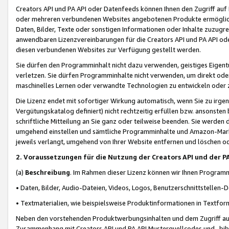
Creators API und PA API oder Datenfeeds können Ihnen den Zugriff auf D
oder mehreren verbundenen Websites angebotenen Produkte ermögliche
Daten, Bilder, Texte oder sonstigen Informationen oder Inhalte zuzugre
anwendbaren Lizenzvereinbarungen für die Creators API und PA API od
diesen verbundenen Websites zur Verfügung gestellt werden.
Sie dürfen den Programminhalt nicht dazu verwenden, geistiges Eigent
verletzen. Sie dürfen Programminhalte nicht verwenden, um direkt ode
maschinelles Lernen oder verwandte Technologien zu entwickeln oder zu
Die Lizenz endet mit sofortiger Wirkung automatisch, wenn Sie zu irg
Vergütungskatalog definiert) nicht rechtzeitig erfüllen bzw. ansonsten
schriftliche Mitteilung an Sie ganz oder teilweise beenden. Sie werden
umgehend einstellen und sämtliche Programminhalte und Amazon-Marke
jeweils verlangt, umgehend von Ihrer Website entfernen und löschen od
2. Voraussetzungen für die Nutzung der Creators API und der P
(a)
Beschreibung
. Im Rahmen dieser Lizenz können wir Ihnen Programmi
• Daten, Bilder, Audio-Dateien, Videos, Logos, Benutzerschnittstellen-
• Textmaterialien, wie beispielsweise Produktinformationen in Textfor
Neben den vorstehenden Produktwerbungsinhalten und dem Zugriff auf 
Zusammenhang mit Creators API und PA API Musterquellcodes und -bibli