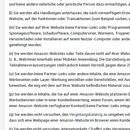
und keine andere natürliche oder juristische Person dazu ermächtigen, a
(l) Sie werden alle Handlungen unterlassen, die nach vernünftigem Erme
Website, auf der Funktionen oder Transaktionen (zum Beispiel suchen, s
(m) Sie werden auf Ihrer Website keine Partner-Links oder Programmin
Spionagesoftware, Schadsoftware, Computerviren, Würmern, Trojaner
Herunterladen oder Installieren auf einem Nutzer-Computer oder ande
genehmigt wurden.
(n) Sie werden Amazon-Websites oder Teile davon nicht auf Ihrer Websi
(z. B., WebView) innerhalb einer Mobilen Anwendung. Die Darstellung ein
Teilnahmevoraussetzungen stellt jedoch keinen Verstoß gegen diese Zif
(o) Sie werden keine Partner-Links oder andere Inhalte, die eine Am
Werbeseiten oder Layer-Werbung einstellen oder bereitstellen, mit Au
bewerben, die eng mit dem auf Ihrer Website befindlichen Material z
(p) Sie werden in Inhalte, die Sie auf einer Amazon-Website platzier
Werbediensten oder in einer Kundenbewertung, einem Forum, einem Wun
einer Amazon-Website verfügbaren Kontext) keine Partner-Links integr
(q) Sie werden nicht versuchen, den
Vergütungskatalog
zu umgehen oder
dass sich eine Webpage einer Amazon-Website im Browser eines Kunden 
(r) Sie werden nicht versuchen, Internetverkehr (Traffic) oder Vergü