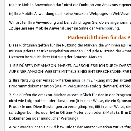
(d) Ihre Mobile Anwendung darf nicht die Funktion von Amazons eige
(e) Ihre Mobile Anwendung darf keine Amazon-Webpages in WebView 
Wir prüfen Ihre Anwendung und benachrichtigen Sie, ob sie angenomm
„
Zugelassene Mobile Anwendung
“ im Sinne der
Vereinbarung
.
Markenrichtlinien für das 
Diese Richtlinien gelten für die Nutzung der Marken, die wir Ihnen als 
müssen jederzeit strikt eingehalten werden, und jede Nutzung der Ama
Lizenzen bezüglich Ihrer Nutzung der Amazon-Marken.
1. SIE DÜRFEN DIE AMAZON-MARKEN AUSSCHLIESSLICH DURCH DARS
AUF EINER AMAZON-WEBSITE MITTELS EINES ENTSPRECHENDEN PART
2. Ihre Nutzung der Amazon-Marken muss (i) im Einklang mit der aktuells
Programmdokumentation (wie im
Vergütungskatalog
definiert) erfolg
3. Sie dürfen die Amazon-Marken ausschließlich für den in der Progr
nicht wie folgt nutzen oder darstellen: (i) in einer Weise, die ein Spo
Produkte und Dienstleistungen zu verunglimpfen, (iii) in einer Weise
schädigen könnte, oder (iv) in Offline-Materialien oder E-Mails (z. B.
Dokumenten oder mündlicher Werbung).
4. Wir werden Ihnen ein Bild bzw. Bilder der Amazon-Marken zur Verfüg