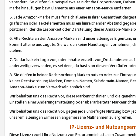
verändern. So dürfen Sie beispielsweise nicht die Proportionen, Farb
Marke hinzufügen bzw. Elemente aus einer Amazon-Marke entfernen.
5. Jede Amazon-Marke muss für sich alleine in ihrer Gesamtheit darge
grafischen oder Textelementen muss ein hinreichender Abstand gegebe
platzieren, der die Lesbarkeit oder Darstellung dieser Amazon-Marke b
6. Alle Rechte an den Amazon-Marken sind unser alleiniges Eigentum, 
kommt alleine uns zugute. Sie werden keine Handlungen vornehmen, 
stehen.
7. Du darfst kein Logo von, oder Inhalte erstellt von,
Drittanbietern au
anderweitig verwenden, es sei denn, du hast von diesem Verkäufer oder
8. Sie dürfen in keiner Rechtsordnung Marken nutzen oder zur Eintragu
keiner Rechtsordnung Marken, Domain-Namen, Subdomain-Namen, Benu
Amazon-Marke zum Verwechseln ähnlich sind.
Wir behalten uns das Recht vor, diese Markenrichtlinien und die gene
Einstellen einer Änderungsmitteilung oder überarbeiteter Markenricht
Wir behalten uns das Recht vor, gegen jede unbefugte Nutzung bzw. jede 
unserem alleinigen Ermessen angemessene Maßnahmen zu ergreifen.
IP-Lizenz- und Nutzungsan
Diese Lizenz regelt Ihre Nutzung von Programminhalten im Zusammen