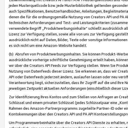
jeden Musterquellcode bzw. jede Musterbibliothek geltenden gesonder
auch Spezifikationen, Benutzerhandbücher, Anleitungen, Begleitmaterial
denen die für die ordnungsgemäße Nutzung von Creators API und PA A
technischen Anforderungen und Test- und Leistungskriterien (zusammen
verwendete Begriff „Produktwerbungsinhalte“ schließt ausdrücklich al
Lizenz zur Verfügung stellen, sowie alle von uns zur Verfügung gestel
ausdrücklich nicht auf Daten, Bilder, Texte oder sonstige Informatione
es sich nicht um eine Amazon-Website handelt.
(b) Abrufen von Produktwerbungsinhalten. Sie können Produkt-Werbein
ausdrückliche vorherige schriftliche Genehmigung erteilt haben, könn
wir über die Creators API Feeds zur Verfügung stellen. Wenn Sie Produk
Nutzung von Datenfeeds dieser Lizenz. Sie erkennen an, dass wir Creat
API oder Datenfeeds jederzeit ändern, auslaufen lassen oder neu veröffe
Verantwortung liegt, sicherzustellen, dass Ihr Zugriff auf die und Ihr
jeweiligen Zeitpunkt aktuellen Anforderungen (einschließlich dieser Liz
Zur Identifizierung Ihres Kontos und zum Stellen von Anfragen an Crea
Schlüssel und einem privaten Schlüssel (jedes Schlüsselpaar eine „Kon
Rahmen des Amazon-Partnerprogramms zugeteilte Partner-ID oder ein
Kontokennungen über den Creators API und PA API Kontoerstellungspro
Um Programmwerbeinhalte über die Creators API Dienste zu erhalten, m