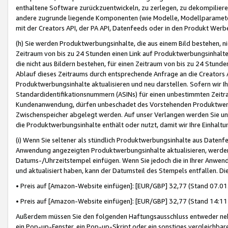
enthaltene Software zurückzuentwickeln, zu zerlegen, zu dekompilier
andere zugrunde liegende Komponenten (wie Modelle, Modellparameter
mit der Creators API, der PA API, Datenfeeds oder in den Produkt Werb
(h) Sie werden Produktwerbungsinhalte, die aus einem Bild bestehen, ni
Zeitraum von bis zu 24 Stunden einen Link auf Produktwerbungsinhalte
die nicht aus Bildern bestehen, für einen Zeitraum von bis zu 24 Stund
Ablauf dieses Zeitraums durch entsprechende Anfrage an die Creators 
Produktwerbungsinhalte aktualisieren und neu darstellen. Sofern wir Ih
Standardidentifikationsnummern (ASINs) für einen unbestimmten Zeitra
Kundenanwendung, dürfen unbeschadet des Vorstehenden Produktwerbu
Zwischenspeicher abgelegt werden. Auf unser Verlangen werden Sie un
die Produktwerbungsinhalte enthält oder nutzt, damit wir Ihre Einhalt
(i) Wenn Sie seltener als stündlich Produktwerbungsinhalte aus Datenfe
Anwendung angezeigten Produktwerbungsinhalte aktualisieren, werden 
Datums-/Uhrzeitstempel einfügen. Wenn Sie jedoch die in Ihrer Anwe
und aktualisiert haben, kann der Datumsteil des Stempels entfallen. Dies
• Preis auf [Amazon-Website einfügen]: [EUR/GBP] 32,77 (Stand 07.01.
• Preis auf [Amazon-Website einfügen]: [EUR/GBP] 32,77 (Stand 14:11 
Außerdem müssen Sie den folgenden Haftungsausschluss entweder neb
ein Pop-up-Fenster, ein Pop-up-Skript oder ein sonstiges vergleichba