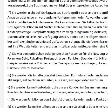
Werbeinhalte im Zusammenhang mit Suchergebnissen verwendet werden,
vorausgesetzt die Suchmaschine verfügt über entsprechende Ausschlu
(f) Sie werden nicht auf Schlagwörter, Suchbegriffe oder andere Ident
Amazon oder unseren verbundenen Unternehmen oder Abwandlungen bzw
nicht abschließende Liste unserer Marken entnehmen Sie bitte der Nich
Schlagwortauktionen auf Suchmaschinen teilnehmen, wenn die sich da
Kostenpflichtige Suchplatzierung (wie im
Vergütungskatalog
definiert
Suchmaschinen Links zur Verfügung stellen, damit Sie bei allgemeinen I
kostenfreien Suchergebnissen) auftauchen, solange Sie die
Vereinbaru
auf Ihre Website leiten und nicht unmittelbar oder mittelbar über eine
(g) Sie werden natürlichen oder juristischen Personen für die Nutzung 
Form von Geld, Rabatten, Preisnachlässen, Punkten, Spenden für Hilfs
beispielsweise keine Prämien- oder Treueprogramme auflegen, die Anrei
Partner-Links zu besuchen.
(h) Sie werden die Inhalte von elektronischen Formularen oder anderem M
abfangen, aufzeichnen, umleiten, auslesen, auslegen oder ausfüllen.
(i) Sie werden keine Kontodaten, die unsere Kunden im Zusammenhang 
Kunden der Amazon-Websites), abfragen, erheben, einholen, speichern,
(j) Sie werden Funktionen von Schaltflächen, Links oder andere Funkti
(k) Sie werden keine Bestellungen oder andere Geschäfte über eine Ama