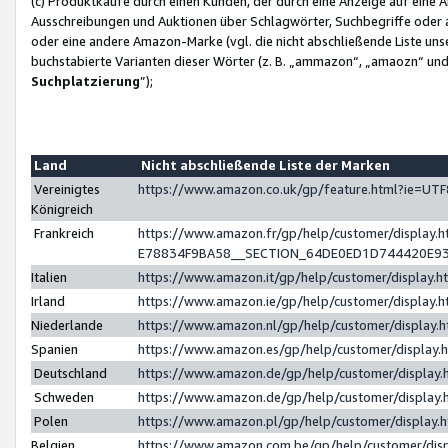
(c) Produktkäufe durch einen Kunden, der durch eine Anzeige auf eine 
Ausschreibungen und Auktionen über Schlagwörter, Suchbegriffe oder 
oder eine andere Amazon-Marke (vgl. die nicht abschließende Liste un
buchstabierte Varianten dieser Wörter (z. B. „ammazon“, „amaozn“ und „
Suchplatzierung
”);
Land
Nicht abschließende Liste der Marken
Vereinigtes
https://www.amazon.co.uk/gp/feature.html?ie=U
Königreich
Frankreich
https://www.amazon.fr/gp/help/customer/displa
E78834F9BA58__SECTION_64DE0ED1D744420E9
Italien
https://www.amazon.it/gp/help/customer/display
Irland
https://www.amazon.ie/gp/help/customer/displa
Niederlande
https://www.amazon.nl/gp/help/customer/display
Spanien
https://www.amazon.es/gp/help/customer/display
Deutschland
https://www.amazon.de/gp/help/customer/displa
Schweden
https://www.amazon.de/gp/help/customer/displa
Polen
https://www.amazon.pl/gp/help/customer/display
Belgien
https://www.amazon.com.be/gp/help/customer/d