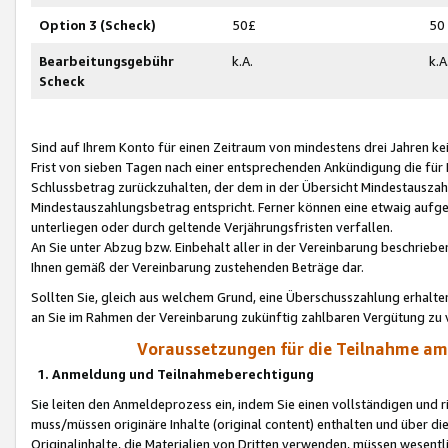
Option 3 (Scheck)
50£
50
Bearbeitungsgebühr
k.A.
k.A
Scheck
Sind auf Ihrem Konto für einen Zeitraum von mindestens drei Jahren kein
Frist von sieben Tagen nach einer entsprechenden Ankündigung die für
Schlussbetrag zurückzuhalten, der dem in der Übersicht Mindestausz
Mindestauszahlungsbetrag entspricht. Ferner können eine etwaig aufg
unterliegen oder durch geltende Verjährungsfristen verfallen.
An Sie unter Abzug bzw. Einbehalt aller in der Vereinbarung beschrieb
Ihnen gemäß der Vereinbarung zustehenden Beträge dar.
Sollten Sie, gleich aus welchem Grund, eine Überschusszahlung erhalte
an Sie im Rahmen der Vereinbarung zukünftig zahlbaren Vergütung zu 
Voraussetzungen für die Teilnahme a
1. Anmeldung und Teilnahmeberechtigung
Sie leiten den Anmeldeprozess ein, indem Sie einen vollständigen und 
muss/müssen originäre Inhalte (original content) enthalten und über d
Originalinhalte, die Materialien von Dritten verwenden, müssen wese