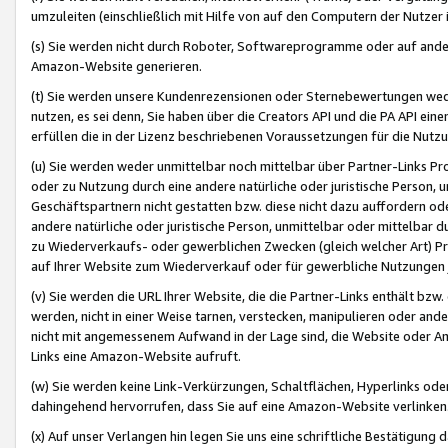
umzuleiten (einschließlich mit Hilfe von auf den Computern der Nutzer i
(s) Sie werden nicht durch Roboter, Softwareprogramme oder auf andere
Amazon-Website generieren.
(t) Sie werden unsere Kundenrezensionen oder Sternebewertungen wed
nutzen, es sei denn, Sie haben über die Creators API und die PA API e
erfüllen die in der Lizenz beschriebenen Voraussetzungen für die Nutzu
(u) Sie werden weder unmittelbar noch mittelbar über Partner-Links P
oder zu Nutzung durch eine andere natürliche oder juristische Person,
Geschäftspartnern nicht gestatten bzw. diese nicht dazu auffordern od
andere natürliche oder juristische Person, unmittelbar oder mittelbar
zu Wiederverkaufs- oder gewerblichen Zwecken (gleich welcher Art) 
auf Ihrer Website zum Wiederverkauf oder für gewerbliche Nutzungen 
(v) Sie werden die URL Ihrer Website, die die Partner-Links enthält b
werden, nicht in einer Weise tarnen, verstecken, manipulieren oder and
nicht mit angemessenem Aufwand in der Lage sind, die Website oder A
Links eine Amazon-Website aufruft.
(w) Sie werden keine Link-Verkürzungen, Schaltflächen, Hyperlinks ode
dahingehend hervorrufen, dass Sie auf eine Amazon-Website verlinken
(x) Auf unser Verlangen hin legen Sie uns eine schriftliche Bestätigung