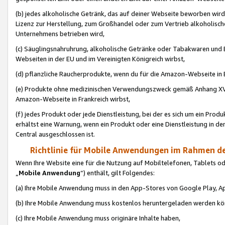
(b) jedes alkoholische Getränk, das auf deiner Webseite beworben wird
Lizenz zur Herstellung, zum Großhandel oder zum Vertrieb alkoholisch
Unternehmens betrieben wird,
(c) Säuglingsnahruhrung, alkoholische Getränke oder Tabakwaren und E
Webseiten in der EU und im Vereinigten Königreich wirbst,
(d) pflanzliche Raucherprodukte, wenn du für die Amazon-Webseite in B
(e) Produkte ohne medizinischen Verwendungszweck gemäß Anhang XVI 
Amazon-Webseite in Frankreich wirbst,
(f) jedes Produkt oder jede Dienstleistung, bei der es sich um ein Prod
erhältst eine Warnung, wenn ein Produkt oder eine Dienstleistung in de
Central ausgeschlossen ist.
Richtlinie für Mobile Anwendungen im Rahmen de
Wenn Ihre Website eine für die Nutzung auf Mobiltelefonen, Tablets 
„
Mobile Anwendung
“) enthält, gilt Folgendes:
(a) Ihre Mobile Anwendung muss in den App-Stores von Google Play, A
(b) Ihre Mobile Anwendung muss kostenlos heruntergeladen werden könn
(c) Ihre Mobile Anwendung muss originäre Inhalte haben,