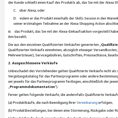
der Kunde schließt einen Kauf des Produkts ab, das Sie mit der Alexa 
C. über Alexa, oder
D. indem er das Produkt innerhalb der Skills Session in den Waren
seiner erstmaligen Teilnahme an der Alexa Shopping Action abschlie
iii. das Produkt, das Sie mit der Alexa-Einkaufsaktion vorgestellt ha
ihm bezahlt.
Die aus den einzelnen Qualifizierten Verkäufen generierten „
Qualifizi
Qualifizierten Verkäufe einnehmen, abzüglich etwaiger Versandkosten
Mehrwertsteuer), Servicegebühren, Gutschriften, Preisnachlässe, Bear
2. Ausgeschlossene Verkäufe
Unbeschadet des Vorstehenden gelten Qualifizierte Verkäufe nicht als
Vergütungskatalog für das Partnerprogramm oder andere Bestimmungen,
wir jeweils für das Partnerprogramm festlegen, einschließlich der jewe
„
Programmdokumentation
“).
Ferner gelten folgende Verkäufe, die andernfalls Qualifizierte Verkä
(a) Produktkäufe, die nach Beendigung Ihrer
Vereinbarung
erfolgen;
(b) Produktbestellungen, bei denen eine Stornierung, Rückgabe oder R