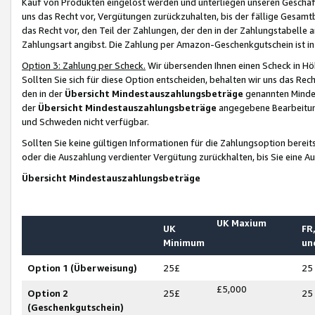
Kauf von Produkten eingelöst werden und unterliegen unseren Geschäf
uns das Recht vor, Vergütungen zurückzuhalten, bis der fällige Gesamt
das Recht vor, den Teil der Zahlungen, der den in der Zahlungstabelle 
Zahlungsart angibst. Die Zahlung per Amazon-Geschenkgutschein ist in
Option 3: Zahlung per Scheck.
Wir übersenden Ihnen einen Scheck in Höh
Sollten Sie sich für diese Option entscheiden, behalten wir uns das Rec
den in der
Übersicht Mindestauszahlungsbeträge
genannten Mindest
der
Übersicht Mindestauszahlungsbeträge
angegebene Bearbeitung
und Schweden nicht verfügbar.
Sollten Sie keine gültigen Informationen für die Zahlungsoption bereit
oder die Auszahlung verdienter Vergütung zurückhalten, bis Sie eine A
Übersicht Mindestauszahlungsbeträge
UK Maxium
UK
FR,
Minimum
un
Option 1 (Überweisung)
25£
25
£5,000
Option 2
25£
25
(Geschenkgutschein)