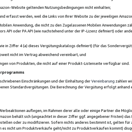
 Amazon-Website geltenden Nutzungsbedingungen nicht einhalten;
t und erfasst werden, weil die Links von Ihrer Website zu der jeweiligen Am
 Mobilen Anwendung, die nicht zu den Zugelassenen Mobilen Anwendungen zählt
s API oder PA API (wie nachstehend unter der IP-Lizenz definiert) oder ander
ie in Ziffer 4 (a) dieses Vergütungskatalogs definiert) (für das Sonderverg
weit nicht im Vertrag abweichend vereinbart, und
ngen von Produkten, die nicht auf einer Produkt-Listenseite verfügbar sind.
nerprogramms
eschriebenen Einschränkungen und der Einhaltung der
Vereinbarung
zahlen wir
ebenen Standardvergütungen. Die Berechnung der Vergütung erfolgt anhand e
beaktionen auflegen, im Rahmen derer alle oder einige Partner die Möglichk
Amazon behält sich (ungeachtet in dieser Ziffer ggf. angegebener Fristen) d
ustellen oder zu modifizieren. Sofern nichts anderes bestimmt ist, gelten 
s nicht um Produktverkäufe geht/nicht zu Produktverkäufen kommt) disqua