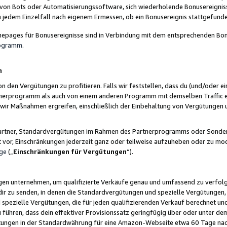
 von Bots oder Automatisierungssoftware, sich wiederholende Bonusereignisse
n jedem Einzelfall nach eigenem Ermessen, ob ein Bonusereignis stattgefund
epages für Bonusereignisse sind in Verbindung mit dem entsprechenden Bonu
rogramm
.
n
den Vergütungen zu profitieren. Falls wir feststellen, dass du (und/oder ein
erprogramm als auch von einem anderen Programm mit demselben Traffic ei
n wir Maßnahmen ergreifen, einschließlich der Einbehaltung von Vergütunge
r Partner, Standardvergütungen im Rahmen des Partnerprogramms oder Sonde
ht vor, Einschränkungen jederzeit ganz oder teilweise aufzuheben oder zu mod
ge
(„
Einschränkungen für Vergütungen
“).
ngen unternehmen, um qualifizierte Verkäufe genau und umfassend zu verfol
dir zu senden, in denen die Standardvergütungen und spezielle Vergütungen, 
pezielle Vergütungen, die für jeden qualifizierenden Verkauf berechnet un
 führen, dass dein effektiver Provisionssatz geringfügig über oder unter dem
ungen in der Standardwährung für eine Amazon-Webseite etwa 60 Tage nach