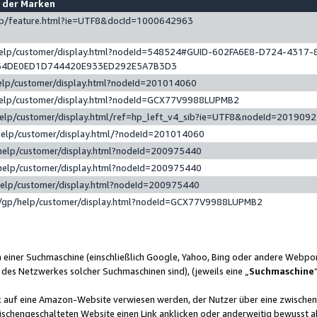
e der Marken
gp/feature.html?ie=UTF8&docId=1000642963
help/customer/display.html?nodeId=548524#GUID-602FA6E8-D724-4317-
64DE0ED1D744420E933ED292E5A7B3D3
elp/customer/display.html?nodeId=201014060
help/customer/display.html?nodeId=GCX77V9988LUPMB2
help/customer/display.html/ref=hp_left_v4_sib?ie=UTF8&nodeId=201909
help/customer/display.html/?nodeId=201014060
help/customer/display.html?nodeId=200975440
help/customer/display.html?nodeId=200975440
help/customer/display.html?nodeId=200975440
/gp/help/customer/display.html?nodeId=GCX77V9988LUPMB2
n einer Suchmaschine (einschließlich Google, Yahoo, Bing oder andere Webp
 des Netzwerkes solcher Suchmaschinen sind), (jeweils eine „
Suchmaschine
nk auf eine Amazon-Website verwiesen werden, der Nutzer über eine zwische
ischengeschalteten Website einen Link anklicken oder anderweitig bewusst a