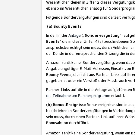
Wesentlichen denen in Ziffer 2 dieses Vergütung
ebenso im Wesentlichen analog für Sonderprogr
Folgende Sondervergütungen sind derzeit verfüg
(a) Bounty Events
In den in der
Anlage
(„
Sondervergütung
“) aufge
Events
“ die in dieser Ziffer 4 (a) beschriebenen 
anspruchsberechtigt sein muss, durch Anklicken ei
der Kunde in der entsprechenden Sitzung die in d
Amazon zahlt keine Sondervergütung, wenn das z
Angabe ungültiger E-Mail-Adressen, Einsatz von B
Bounty Events, die nicht aus Partner-Links auf Ihre
gegeben ist oder ein Verstoß oder Missbrauch vorl
Partner-Links auf die in der Anlage aufgeführte
die Teilnahme am Partnerprogramm
erlaubt.
(b) Bonus-Ereignisse
Bonusereignisse sind in au
beschriebenen Sondervergütungen in Verbindung m
sein muss, durch einen Partner-Link auf Ihrer We
Bonusaktion durchführt.
Amazon zahlt keine Sondervergütung, wenn ein Bon