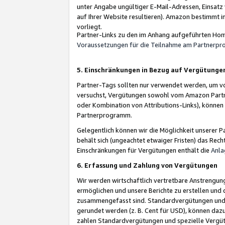
unter Angabe ungültiger E-Mail-Adressen, Einsatz
auf Ihrer Website resultieren). Amazon bestimmt i
vorliegt.
Partner-Links zu den im Anhang aufgeführten Hom
Voraussetzungen für die Teilnahme am Partnerp
5. Einschränkungen in Bezug auf Vergütunge
Partner-Tags sollten nur verwendet werden, um von 
versuchst, Vergütungen sowohl vom Amazon Partn
oder Kombination von Attributions-Links), könne
Partnerprogramm.
Gelegentlich können wir die Möglichkeit unsere
behält sich (ungeachtet etwaiger Fristen) das Rec
Einschränkungen für Vergütungen enthält die
Anla
6. Erfassung und Zahlung von Vergütungen
Wir werden wirtschaftlich vertretbare Anstrengu
ermöglichen und unsere Berichte zu erstellen und 
zusammengefasst sind. Standardvergütungen und s
gerundet werden (z. B. Cent für USD), können dazu
zahlen Standardvergütungen und spezielle Vergüt