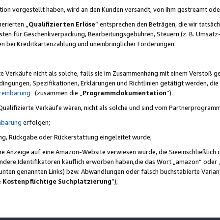
ktion vorgestellt haben, wird an den Kunden versandt, von ihm gestreamt od
erierten „
Qualifizierten Erlöse
“ entsprechen den Beträgen, die wir tatsäch
sten für Geschenkverpackung, Bearbeitungsgebühren, Steuern (z. B. Umsatz-
en bei Kreditkartenzahlung und uneinbringlicher Forderungen.
e Verkäufe nicht als solche, falls sie im Zusammenhang mit einem Verstoß 
ungen, Spezifikationen, Erklärungen und Richtlinien getätigt werden, die 
reinbarung
(zusammen die „
Programmdokumentation
“).
 Qualifizierte Verkäufe wären, nicht als solche und sind vom Partnerprogra
nbarung
erfolgen;
ung, Rückgabe oder Rückerstattung eingeleitet wurde;
ine Anzeige auf eine Amazon-Website verwiesen wurde, die Sieeinschließlich
ndere Identifikatoren käuflich erworben haben,die das Wort „amazon“ oder 
e unten genannten Links) bzw. Abwandlungen oder falsch buchstabierte Varia
e Kostenpflichtige Suchplatzierung
”);