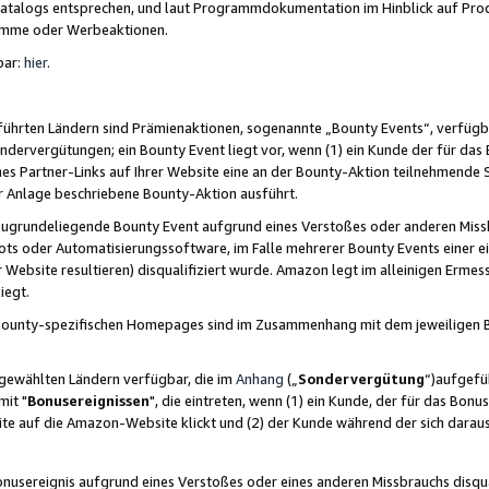
skatalogs entsprechen, und laut Programmdokumentation im Hinblick auf Pr
amme oder Werbeaktionen.
bar:
hier
.
führten Ländern sind Prämienaktionen, sogenannte „Bounty Events“, verfügb
Sondervergütungen; ein Bounty Event liegt vor, wenn (1) ein Kunde der für da
nes Partner-Links auf Ihrer Website eine an der Bounty-Aktion teilnehmende 
er Anlage beschriebene Bounty-Aktion ausführt.
ugrundeliegende Bounty Event aufgrund eines Verstoßes oder anderen Miss
ots oder Automatisierungssoftware, im Falle mehrerer Bounty Events einer e
r Website resultieren) disqualifiziert wurde. Amazon legt im alleinigen Ermess
iegt.
n Bounty-spezifischen Homepages sind im Zusammenhang mit dem jeweiligen
sgewählten Ländern verfügbar, die im
Anhang
(„
Sondervergütung
“)aufgefüh
it "
Bonusereignissen
", die eintreten, wenn (1) ein Kunde, der für das Bon
bsite auf die Amazon-Website klickt und (2) der Kunde während der sich dar
usereignis aufgrund eines Verstoßes oder eines anderen Missbrauchs disqua