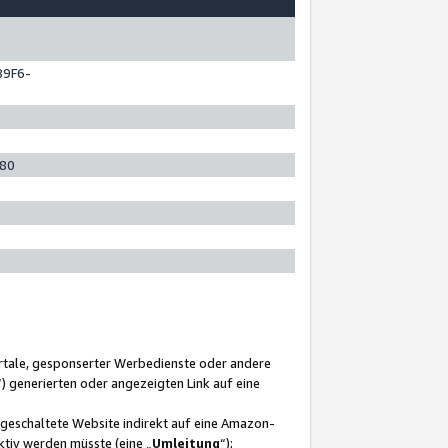
89F6-
280
ortale, gesponserter Werbedienste oder andere
“) generierten oder angezeigten Link auf eine
ngeschaltete Website indirekt auf eine Amazon-
ktiv werden müsste (eine „
Umleitung
“);