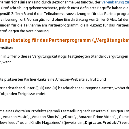
rammrichtlinien
“) sind durch Bezugnahme Bestandteil der
Vereinbarung z
Großschreibung gekennzeichnete, jedoch nicht definierte Begriffe haben die
 gemäß Ziffern 3 und 6 der Teilnahmevoraussetzungen für das Partnerprogram
nbarung fort. Vorsorglich und ohne Einschränkung von Ziffer 6 Abs. (a) der
ungen für die Teilnahme am Partnerprogramm, die IP-Lizenz für das Partner
rstoß gegen die Vereinbarung.
ungskatalog für das Partnerprogramm („Vergütungska
 Umsätze
n in Ziffer 3 dieses Vergütungskatalogs festgelegten Standardvergütungen v
r, wenn:
ite platzierten Partner-Links eine Amazon-Website aufruft; und
r nachstehend unter (i), (ii) und (iii) beschriebenen Ereignisse eintritt, wobe
 folgenden Ereignisse endet:
hme eines digitalen Produkts (gemäß Feststellung nach unserem alleinigen 
 „Amazon Music“, „Amazon Shorts“, „eDocs“, „Amazon Prime Video“, „Game
Newsfeeds“ oder „Kindle Magazines“) (jeweils ein „
Digitales Produkt
“) ver