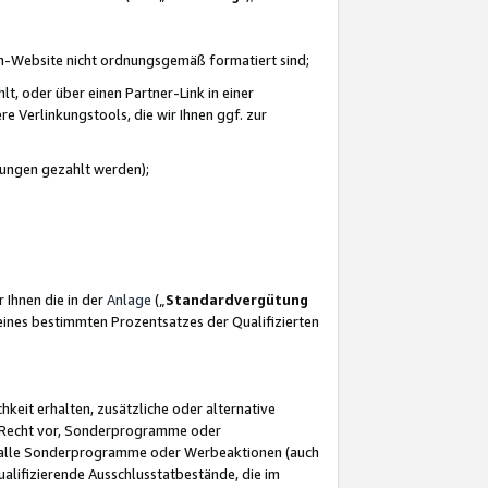
azon-Website nicht ordnungsgemäß formatiert sind;
, oder über einen Partner-Link in einer
e Verlinkungstools, die wir Ihnen ggf. zur
ütungen gezahlt werden);
 Ihnen die in der
Anlage
(„
Standardvergütung
ines bestimmten Prozentsatzes der Qualifizierten
eit erhalten, zusätzliche oder alternative
as Recht vor, Sonderprogramme oder
für alle Sonderprogramme oder Werbeaktionen (auch
lifizierende Ausschlusstatbestände, die im