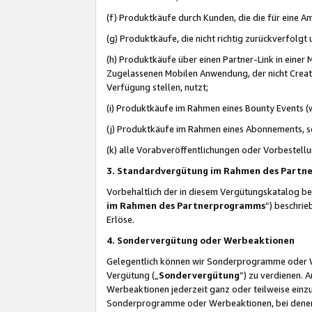
(f) Produktkäufe durch Kunden, die die für eine
(g) Produktkäufe, die nicht richtig zurückverfolg
(h) Produktkäufe über einen Partner-Link in einer
Zugelassenen Mobilen Anwendung, der nicht Creator
Verfügung stellen, nutzt;
(i) Produktkäufe im Rahmen eines Bounty Events (w
(j) Produktkäufe im Rahmen eines Abonnements, so
(k) alle Vorabveröffentlichungen oder Vorbestellu
3. Standardvergütung im Rahmen des Part
Vorbehaltlich der in diesem Vergütungskatalog b
im Rahmen des Partnerprogramms
“) beschri
Erlöse.
4. Sondervergütung oder Werbeaktionen
Gelegentlich können wir Sonderprogramme oder Wer
Vergütung („
Sondervergütung
”) zu verdienen. 
Werbeaktionen jederzeit ganz oder teilweise einz
Sonderprogramme oder Werbeaktionen, bei denen e