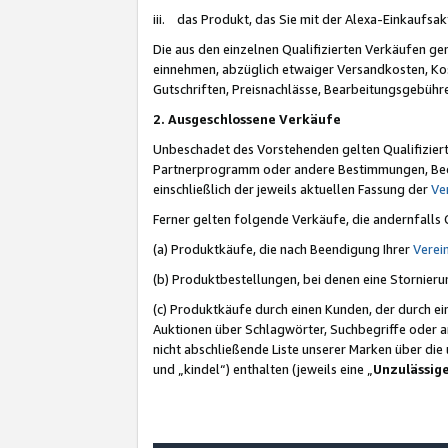
iii. das Produkt, das Sie mit der Alexa-Einkaufsa
Die aus den einzelnen Qualifizierten Verkäufen gen
einnehmen, abzüglich etwaiger Versandkosten, Ko
Gutschriften, Preisnachlässe, Bearbeitungsgebühr
2. Ausgeschlossene Verkäufe
Unbeschadet des Vorstehenden gelten Qualifiziert
Partnerprogramm oder andere Bestimmungen, Beding
einschließlich der jeweils aktuellen Fassung der
Ve
Ferner gelten folgende Verkäufe, die andernfalls
(a) Produktkäufe, die nach Beendigung Ihrer
Verei
(b) Produktbestellungen, bei denen eine Stornier
(c) Produktkäufe durch einen Kunden, der durch e
Auktionen über Schlagwörter, Suchbegriffe oder a
nicht abschließende Liste unserer Marken über di
und „kindel“) enthalten (jeweils eine „
Unzulässig