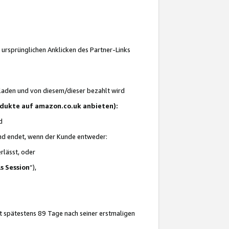
 ursprünglichen Anklicken des Partner-Links
laden und von diesem/dieser bezahlt wird
rodukte auf amazon.co.uk anbieten):
d
 und endet, wenn der Kunde entweder:
erlässt, oder
ls Session
“),
t spätestens 89 Tage nach seiner erstmaligen