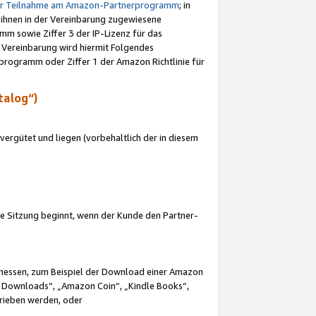
ur Teilnahme am Amazon-Partnerprogramm
; in
 ihnen in der Vereinbarung zugewiesene
m sowie Ziffer 3 der IP-Lizenz für das
 Vereinbarung wird hiermit Folgendes
programm oder Ziffer 1 der Amazon Richtlinie für
talog“)
ergütet und liegen (vorbehaltlich der in diesem
i die Sitzung beginnt, wenn der Kunde den Partner-
Ermessen, zum Beispiel der Download einer Amazon
 Downloads“, „Amazon Coin“, „Kindle Books“,
trieben werden, oder