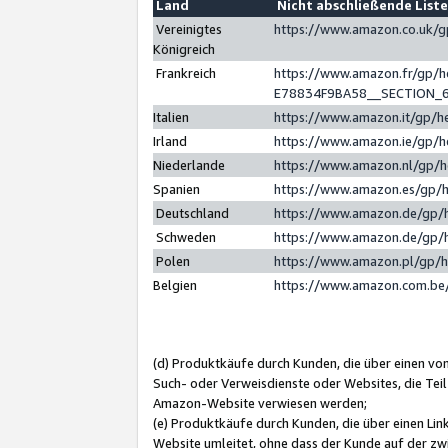
Land
Nicht abschließende List
Vereinigtes
https://www.amazon.co.uk/
Königreich
Frankreich
https://www.amazon.fr/gp/
E78834F9BA58__SECTION_
Italien
https://www.amazon.it/gp/h
Irland
https://www.amazon.ie/gp/
Niederlande
https://www.amazon.nl/gp/
Spanien
https://www.amazon.es/gp/
Deutschland
https://www.amazon.de/gp/
Schweden
https://www.amazon.de/gp/
Polen
https://www.amazon.pl/gp/
Belgien
https://www.amazon.com.be
(d) Produktkäufe durch Kunden, die über einen vo
Such- oder Verweisdienste oder Websites, die Teil
Amazon-Website verwiesen werden;
(e) Produktkäufe durch Kunden, die über einen Li
Website umleitet, ohne dass der Kunde auf der zw