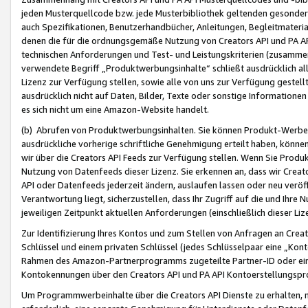
jeden Musterquellcode bzw. jede Musterbibliothek geltenden gesonder
auch Spezifikationen, Benutzerhandbücher, Anleitungen, Begleitmaterial
denen die für die ordnungsgemäße Nutzung von Creators API und PA A
technischen Anforderungen und Test- und Leistungskriterien (zusammen
verwendete Begriff „Produktwerbungsinhalte“ schließt ausdrücklich al
Lizenz zur Verfügung stellen, sowie alle von uns zur Verfügung gestel
ausdrücklich nicht auf Daten, Bilder, Texte oder sonstige Informatione
es sich nicht um eine Amazon-Website handelt.
(b) Abrufen von Produktwerbungsinhalten. Sie können Produkt-Werbein
ausdrückliche vorherige schriftliche Genehmigung erteilt haben, könn
wir über die Creators API Feeds zur Verfügung stellen. Wenn Sie Produk
Nutzung von Datenfeeds dieser Lizenz. Sie erkennen an, dass wir Creat
API oder Datenfeeds jederzeit ändern, auslaufen lassen oder neu veröffe
Verantwortung liegt, sicherzustellen, dass Ihr Zugriff auf die und Ihr
jeweiligen Zeitpunkt aktuellen Anforderungen (einschließlich dieser Liz
Zur Identifizierung Ihres Kontos und zum Stellen von Anfragen an Crea
Schlüssel und einem privaten Schlüssel (jedes Schlüsselpaar eine „Kon
Rahmen des Amazon-Partnerprogramms zugeteilte Partner-ID oder ein
Kontokennungen über den Creators API und PA API Kontoerstellungspro
Um Programmwerbeinhalte über die Creators API Dienste zu erhalten, m