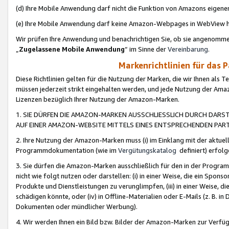
(d) Ihre Mobile Anwendung darf nicht die Funktion von Amazons eige
(e) Ihre Mobile Anwendung darf keine Amazon-Webpages in WebView 
Wir prüfen Ihre Anwendung und benachrichtigen Sie, ob sie angenomm
„
Zugelassene Mobile Anwendung
“ im Sinne der
Vereinbarung
.
Markenrichtlinien für das 
Diese Richtlinien gelten für die Nutzung der Marken, die wir Ihnen als 
müssen jederzeit strikt eingehalten werden, und jede Nutzung der Ama
Lizenzen bezüglich Ihrer Nutzung der Amazon-Marken.
1. SIE DÜRFEN DIE AMAZON-MARKEN AUSSCHLIESSLICH DURCH DARS
AUF EINER AMAZON-WEBSITE MITTELS EINES ENTSPRECHENDEN PART
2. Ihre Nutzung der Amazon-Marken muss (i) im Einklang mit der aktuells
Programmdokumentation (wie im
Vergütungskatalog
definiert) erfolg
3. Sie dürfen die Amazon-Marken ausschließlich für den in der Progr
nicht wie folgt nutzen oder darstellen: (i) in einer Weise, die ein Spo
Produkte und Dienstleistungen zu verunglimpfen, (iii) in einer Weise
schädigen könnte, oder (iv) in Offline-Materialien oder E-Mails (z. B.
Dokumenten oder mündlicher Werbung).
4. Wir werden Ihnen ein Bild bzw. Bilder der Amazon-Marken zur Verfüg