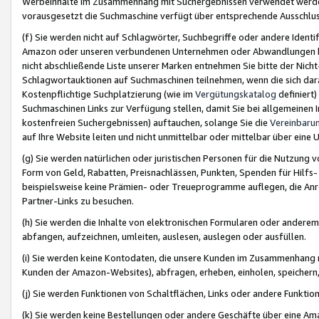
Werbeinhalte im Zusammenhang mit Suchergebnissen verwendet werden,
vorausgesetzt die Suchmaschine verfügt über entsprechende Ausschlu
(f) Sie werden nicht auf Schlagwörter, Suchbegriffe oder andere Ident
Amazon oder unseren verbundenen Unternehmen oder Abwandlungen bzw
nicht abschließende Liste unserer Marken entnehmen Sie bitte der Nich
Schlagwortauktionen auf Suchmaschinen teilnehmen, wenn die sich da
Kostenpflichtige Suchplatzierung (wie im
Vergütungskatalog
definiert
Suchmaschinen Links zur Verfügung stellen, damit Sie bei allgemeinen I
kostenfreien Suchergebnissen) auftauchen, solange Sie die
Vereinbaru
auf Ihre Website leiten und nicht unmittelbar oder mittelbar über eine
(g) Sie werden natürlichen oder juristischen Personen für die Nutzung 
Form von Geld, Rabatten, Preisnachlässen, Punkten, Spenden für Hilfs
beispielsweise keine Prämien- oder Treueprogramme auflegen, die Anrei
Partner-Links zu besuchen.
(h) Sie werden die Inhalte von elektronischen Formularen oder anderem M
abfangen, aufzeichnen, umleiten, auslesen, auslegen oder ausfüllen.
(i) Sie werden keine Kontodaten, die unsere Kunden im Zusammenhang 
Kunden der Amazon-Websites), abfragen, erheben, einholen, speichern,
(j) Sie werden Funktionen von Schaltflächen, Links oder andere Funkti
(k) Sie werden keine Bestellungen oder andere Geschäfte über eine Ama