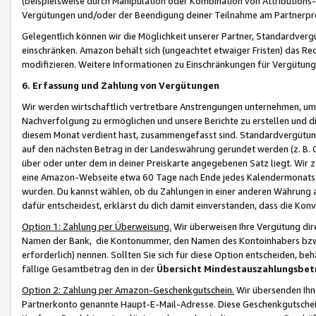
(beispielsweise durch Manipulation oder Kombination von Attributions-
Vergütungen und/oder der Beendigung deiner Teilnahme am Partnerp
Gelegentlich können wir die Möglichkeit unserer Partner, Standardv
einschränken. Amazon behält sich (ungeachtet etwaiger Fristen) das Re
modifizieren. Weitere Informationen zu Einschränkungen für Vergütung
6. Erfassung und Zahlung von Vergütungen
Wir werden wirtschaftlich vertretbare Anstrengungen unternehmen, um 
Nachverfolgung zu ermöglichen und unsere Berichte zu erstellen und di
diesem Monat verdient hast, zusammengefasst sind. Standardvergütung
auf den nächsten Betrag in der Landeswährung gerundet werden (z. B. C
über oder unter dem in deiner Preiskarte angegebenen Satz liegt. Wir
eine Amazon-Webseite etwa 60 Tage nach Ende jedes Kalendermonats, i
wurden. Du kannst wählen, ob du Zahlungen in einer anderen Währung
dafür entscheidest, erklärst du dich damit einverstanden, dass die K
Option 1: Zahlung per Überweisung.
Wir überweisen Ihre Vergütung dir
Namen der Bank, die Kontonummer, den Namen des Kontoinhabers bzw. a
erforderlich) nennen. Sollten Sie sich für diese Option entscheiden, be
fällige Gesamtbetrag den in der
Übersicht Mindestauszahlungsbet
Option 2: Zahlung per Amazon-Geschenkgutschein.
Wir übersenden Ihne
Partnerkonto genannte Haupt-E-Mail-Adresse. Diese Geschenkgutschei