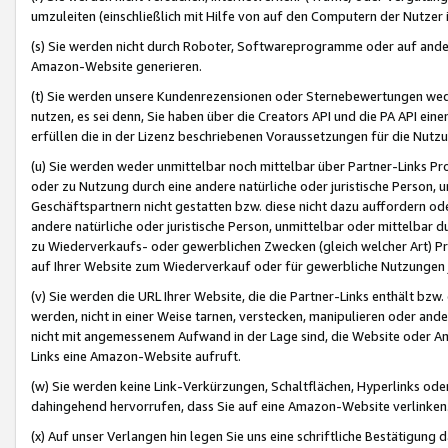
umzuleiten (einschließlich mit Hilfe von auf den Computern der Nutzer i
(s) Sie werden nicht durch Roboter, Softwareprogramme oder auf andere
Amazon-Website generieren.
(t) Sie werden unsere Kundenrezensionen oder Sternebewertungen wed
nutzen, es sei denn, Sie haben über die Creators API und die PA API e
erfüllen die in der Lizenz beschriebenen Voraussetzungen für die Nutzu
(u) Sie werden weder unmittelbar noch mittelbar über Partner-Links P
oder zu Nutzung durch eine andere natürliche oder juristische Person,
Geschäftspartnern nicht gestatten bzw. diese nicht dazu auffordern od
andere natürliche oder juristische Person, unmittelbar oder mittelbar
zu Wiederverkaufs- oder gewerblichen Zwecken (gleich welcher Art) 
auf Ihrer Website zum Wiederverkauf oder für gewerbliche Nutzungen 
(v) Sie werden die URL Ihrer Website, die die Partner-Links enthält b
werden, nicht in einer Weise tarnen, verstecken, manipulieren oder and
nicht mit angemessenem Aufwand in der Lage sind, die Website oder A
Links eine Amazon-Website aufruft.
(w) Sie werden keine Link-Verkürzungen, Schaltflächen, Hyperlinks ode
dahingehend hervorrufen, dass Sie auf eine Amazon-Website verlinken
(x) Auf unser Verlangen hin legen Sie uns eine schriftliche Bestätigung