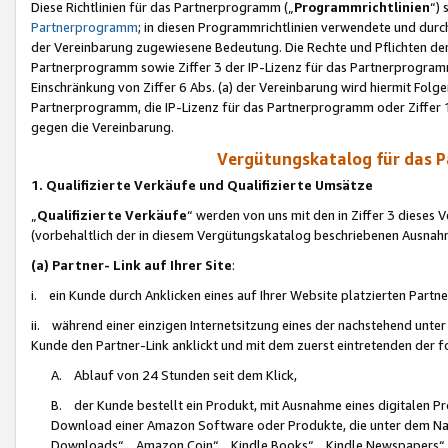
Diese Richtlinien für das Partnerprogramm („
Programmrichtlinien
“)
Partnerprogramm
; in diesen Programmrichtlinien verwendete und durch
der Vereinbarung zugewiesene Bedeutung. Die Rechte und Pflichten de
Partnerprogramm sowie Ziffer 3 der IP-Lizenz für das Partnerprogram
Einschränkung von Ziffer 6 Abs. (a) der Vereinbarung wird hiermit Fol
Partnerprogramm, die IP-Lizenz für das Partnerprogramm oder Ziffer 1
gegen die Vereinbarung.
Vergütungskatalog für das 
1. Qualifizierte Verkäufe und Qualifizierte Umsätze
„
Qualifizierte Verkäufe
“ werden von uns mit den in Ziffer 3 diese
(vorbehaltlich der in diesem Vergütungskatalog beschriebenen Ausnah
(a) Partner- Link auf Ihrer Site
:
i. ein Kunde durch Anklicken eines auf Ihrer Website platzierten Part
ii. während einer einzigen Internetsitzung eines der nachstehend unter (i)
Kunde den Partner-Link anklickt und mit dem zuerst eintretenden der f
A. Ablauf von 24 Stunden seit dem Klick,
B. der Kunde bestellt ein Produkt, mit Ausnahme eines digitalen P
Download einer Amazon Software oder Produkte, die unter dem N
Downloads“, „Amazon Coin“, „Kindle Books“, „Kindle Newspapers“, „