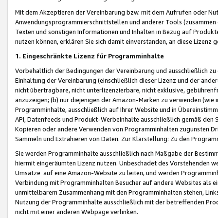
Mit dem Akzeptieren der Vereinbarung bzw. mit dem Aufrufen oder Nutz
Anwendungsprogrammierschnittstellen und anderer Tools (zusammen die
Texten und sonstigen Informationen und Inhalten in Bezug auf Produkte
nutzen können, erklären Sie sich damit einverstanden, an diese Lizenz 
1. Eingeschränkte Lizenz für Programminhalte
Vorbehaltlich der Bedingungen der Vereinbarung und ausschließlich z
Einhaltung der Vereinbarung (einschließlich dieser Lizenz und der ande
nicht übertragbare, nicht unterlizenzierbare, nicht exklusive, gebühren
anzuzeigen; (b) nur diejenigen der Amazon-Marken zu verwenden (wie in 
Programminhalte, ausschließlich auf Ihrer Website und in Übereinstimmu
API, Datenfeeds und Produkt-Werbeinhalte ausschließlich gemäß den Spe
Kopieren oder andere Verwenden von Programminhalten zugunsten Dri
Sammeln und Extrahieren von Daten. Zur Klarstellung: Zu den Program
Sie werden Programminhalte ausschließlich nach Maßgabe der Besti
hiermit eingeräumten Lizenz nutzen. Unbeschadet des Vorstehenden we
Umsätze auf eine Amazon-Website zu leiten, und werden Programminhal
Verbindung mit Programminhalten Besucher auf andere Websites als ein
unmittelbarem Zusammenhang mit den Programminhalten stehen, Links z
Nutzung der Programminhalte ausschließlich mit der betreffenden Pr
nicht mit einer anderen Webpage verlinken.