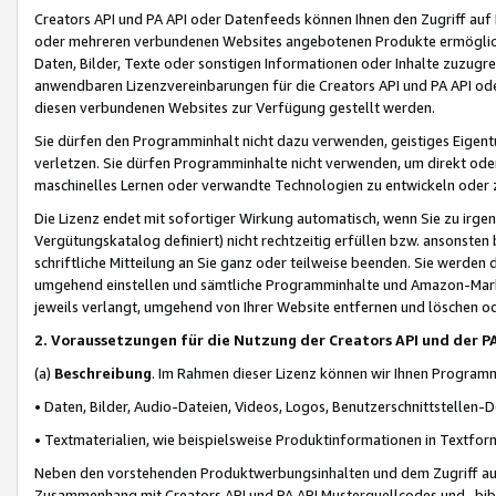
Creators API und PA API oder Datenfeeds können Ihnen den Zugriff auf D
oder mehreren verbundenen Websites angebotenen Produkte ermögliche
Daten, Bilder, Texte oder sonstigen Informationen oder Inhalte zuzugre
anwendbaren Lizenzvereinbarungen für die Creators API und PA API od
diesen verbundenen Websites zur Verfügung gestellt werden.
Sie dürfen den Programminhalt nicht dazu verwenden, geistiges Eigent
verletzen. Sie dürfen Programminhalte nicht verwenden, um direkt ode
maschinelles Lernen oder verwandte Technologien zu entwickeln oder zu
Die Lizenz endet mit sofortiger Wirkung automatisch, wenn Sie zu irg
Vergütungskatalog definiert) nicht rechtzeitig erfüllen bzw. ansonsten
schriftliche Mitteilung an Sie ganz oder teilweise beenden. Sie werden
umgehend einstellen und sämtliche Programminhalte und Amazon-Marke
jeweils verlangt, umgehend von Ihrer Website entfernen und löschen od
2. Voraussetzungen für die Nutzung der Creators API und der P
(a)
Beschreibung
. Im Rahmen dieser Lizenz können wir Ihnen Programmi
• Daten, Bilder, Audio-Dateien, Videos, Logos, Benutzerschnittstellen-
• Textmaterialien, wie beispielsweise Produktinformationen in Textfor
Neben den vorstehenden Produktwerbungsinhalten und dem Zugriff auf 
Zusammenhang mit Creators API und PA API Musterquellcodes und -bibli