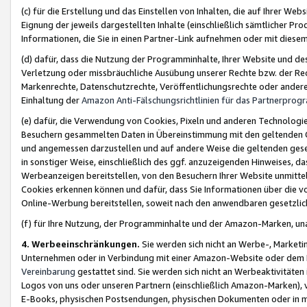
(c) für die Erstellung und das Einstellen von Inhalten, die auf Ihrer We
Eignung der jeweils dargestellten Inhalte (einschließlich sämtlicher 
Informationen, die Sie in einen Partner-Link aufnehmen oder mit diese
(d) dafür, dass die Nutzung der Programminhalte, Ihrer Website und des 
Verletzung oder missbräuchliche Ausübung unserer Rechte bzw. der Recht
Markenrechte, Datenschutzrechte, Veröffentlichungsrechte oder anderer
Einhaltung der
Amazon Anti-Fälschungsrichtlinien für das Partnerpro
(e) dafür, die Verwendung von Cookies, Pixeln und anderen Technologien
Besuchern gesammelten Daten in Übereinstimmung mit den geltenden Ge
und angemessen darzustellen und auf andere Weise die geltenden geset
in sonstiger Weise, einschließlich des ggf. anzuzeigenden Hinweises, d
Werbeanzeigen bereitstellen, von den Besuchern Ihrer Website unmitte
Cookies erkennen können und dafür, dass Sie Informationen über die v
Online-Werbung bereitstellen, soweit nach den anwendbaren gesetzlic
(f) für Ihre Nutzung, der Programminhalte und der Amazon-Marken, u
4. Werbeeinschränkungen.
Sie werden sich nicht an Werbe-, Market
Unternehmen oder in Verbindung mit einer Amazon-Website oder dem Pa
Vereinbarung
gestattet sind. Sie werden sich nicht an Werbeaktivitäten
Logos von uns oder unseren Partnern (einschließlich Amazon-Marken), 
E-Books, physischen Postsendungen, physischen Dokumenten oder in 