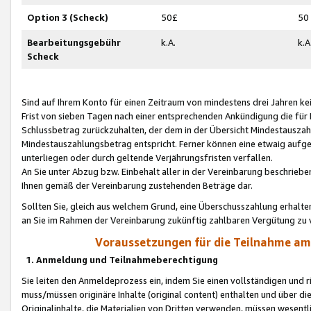
Option 3 (Scheck)
50£
50
Bearbeitungsgebühr
k.A.
k.A
Scheck
Sind auf Ihrem Konto für einen Zeitraum von mindestens drei Jahren kein
Frist von sieben Tagen nach einer entsprechenden Ankündigung die für
Schlussbetrag zurückzuhalten, der dem in der Übersicht Mindestausz
Mindestauszahlungsbetrag entspricht. Ferner können eine etwaig aufg
unterliegen oder durch geltende Verjährungsfristen verfallen.
An Sie unter Abzug bzw. Einbehalt aller in der Vereinbarung beschrieb
Ihnen gemäß der Vereinbarung zustehenden Beträge dar.
Sollten Sie, gleich aus welchem Grund, eine Überschusszahlung erhalte
an Sie im Rahmen der Vereinbarung zukünftig zahlbaren Vergütung zu 
Voraussetzungen für die Teilnahme a
1. Anmeldung und Teilnahmeberechtigung
Sie leiten den Anmeldeprozess ein, indem Sie einen vollständigen und 
muss/müssen originäre Inhalte (original content) enthalten und über d
Originalinhalte, die Materialien von Dritten verwenden, müssen wese