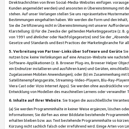
Direktnachrichten von Ihren Social-Media-Websites einfügen. vorausg
Kunden angemeldet werden) und ansonsten in Übereinstimmung mit der
stehen. Auf unser Verlangen stellen Sie uns repräsentative Mustermater
Bestimmungen eingehalten haben. Wir werden die Form und den Inhalt, di
Sie die Zertifizierung nicht in Übereinstimmung mit unserer Aufforderu
Klarstellung: (i) Für die Zwecke der geltenden Marketinggesetze (z. 
von 1991 und ähnlicher oder Nachfolgegesetze) sind Sie der „Absender“ j
Gesetze und Standards und Best Practices der Marketingbranche für 
5. Verbreitung von Partner-Links über Software und Geräte
Sie
nutzen bzw. keine Verlinkungen auf eine Amazon-Website wie nachsteh
Software-Applikationen (z. B. Browser Plug-ins, Browser Helper Objec
ein Endnutzer installieren und ausführen kann) und Geräten, einschlie
Zugelassenen Mobilen Anwendungen); oder (b) im Zusammenhang mit bzw.
Satellitenempfangsgeräte, Streaming-Video-Playern, Blu-Ray-Playern 
Viera Cast oder Vizio Internet Apps). Sie werden ohne ausdrückliche v
Entwicklung von Modellen des maschinellen Lernens oder verwandter 
6. Inhalte auf Ihrer Website
. Sie tragen die ausschließliche Verantwo
(a) Sie werden Programminhalte in keiner Weise ergänzen, löschen oder
Informationen; Sie dürfen aus einer Bilddatei bestehende Programminhal
erhalten bleiben bzw. aus Text bestehende Programminhalte so kürzen, 
Kürzung nicht sachlich falsch oder irreführend wird. Einige Arten von L