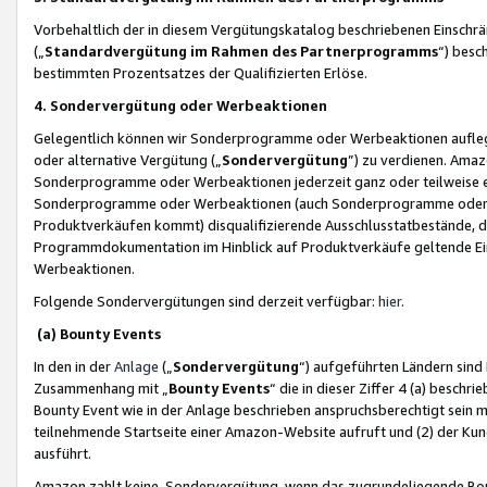
Vorbehaltlich der in diesem Vergütungskatalog beschriebenen Einschr
(„
Standardvergütung im Rahmen des Partnerprogramms
“) besc
bestimmten Prozentsatzes der Qualifizierten Erlöse.
4. Sondervergütung oder Werbeaktionen
Gelegentlich können wir Sonderprogramme oder Werbeaktionen auflegen,
oder alternative Vergütung („
Sondervergütung
”) zu verdienen. Amazo
Sonderprogramme oder Werbeaktionen jederzeit ganz oder teilweise einz
Sonderprogramme oder Werbeaktionen (auch Sonderprogramme oder We
Produktverkäufen kommt) disqualifizierende Ausschlusstatbestände, di
Programmdokumentation im Hinblick auf Produktverkäufe geltende E
Werbeaktionen.
Folgende Sondervergütungen sind derzeit verfügbar:
hier
.
(a) Bounty Events
In den in der
Anlage
(„
Sondervergütung
“) aufgeführten Ländern sind
Zusammenhang mit „
Bounty Events
“ die in dieser Ziffer 4 (a) besch
Bounty Event wie in der Anlage beschrieben anspruchsberechtigt sein mu
teilnehmende Startseite einer Amazon-Website aufruft und (2) der Kun
ausführt.
Amazon zahlt keine Sondervergütung, wenn das zugrundeliegende Boun