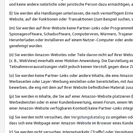
und keine andere natürliche oder juristische Person dazu ermächtigen, a
(l) Sie werden alle Handlungen unterlassen, die nach vernünftigem Erme
Website, auf der Funktionen oder Transaktionen (zum Beispiel suchen, s
(m) Sie werden auf Ihrer Website keine Partner-Links oder Programmin
Spionagesoftware, Schadsoftware, Computerviren, Würmern, Trojaner
Herunterladen oder Installieren auf einem Nutzer-Computer oder ande
genehmigt wurden.
(n) Sie werden Amazon-Websites oder Teile davon nicht auf Ihrer Websi
(z. B., WebView) innerhalb einer Mobilen Anwendung. Die Darstellung ein
Teilnahmevoraussetzungen stellt jedoch keinen Verstoß gegen diese Zif
(o) Sie werden keine Partner-Links oder andere Inhalte, die eine Am
Werbeseiten oder Layer-Werbung einstellen oder bereitstellen, mit Au
bewerben, die eng mit dem auf Ihrer Website befindlichen Material z
(p) Sie werden in Inhalte, die Sie auf einer Amazon-Website platzier
Werbediensten oder in einer Kundenbewertung, einem Forum, einem Wun
einer Amazon-Website verfügbaren Kontext) keine Partner-Links integr
(q) Sie werden nicht versuchen, den
Vergütungskatalog
zu umgehen oder
dass sich eine Webpage einer Amazon-Website im Browser eines Kunden 
(r) Sie werden nicht versuchen, Internetverkehr (Traffic) oder Vergü