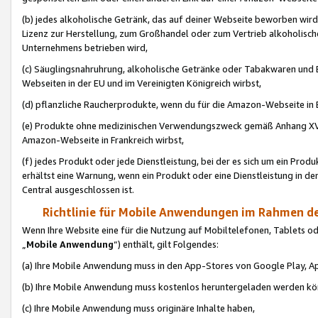
(b) jedes alkoholische Getränk, das auf deiner Webseite beworben wird
Lizenz zur Herstellung, zum Großhandel oder zum Vertrieb alkoholisch
Unternehmens betrieben wird,
(c) Säuglingsnahruhrung, alkoholische Getränke oder Tabakwaren und E
Webseiten in der EU und im Vereinigten Königreich wirbst,
(d) pflanzliche Raucherprodukte, wenn du für die Amazon-Webseite in B
(e) Produkte ohne medizinischen Verwendungszweck gemäß Anhang XVI 
Amazon-Webseite in Frankreich wirbst,
(f) jedes Produkt oder jede Dienstleistung, bei der es sich um ein Prod
erhältst eine Warnung, wenn ein Produkt oder eine Dienstleistung in de
Central ausgeschlossen ist.
Richtlinie für Mobile Anwendungen im Rahmen de
Wenn Ihre Website eine für die Nutzung auf Mobiltelefonen, Tablets 
„
Mobile Anwendung
“) enthält, gilt Folgendes:
(a) Ihre Mobile Anwendung muss in den App-Stores von Google Play, A
(b) Ihre Mobile Anwendung muss kostenlos heruntergeladen werden könn
(c) Ihre Mobile Anwendung muss originäre Inhalte haben,