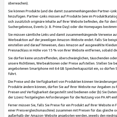
überwachen).
Sie können Produkte (und die damit zusammenhängenden Partner-Links)
hinzufügen. Partner-Links müssen auf Produkte (wie im Produktkatalog de
sich zusätzlich originäre Inhalte auf Ihrer Website befinden, die für 
Suchergebnisse, Events (z. B. Prime Day) oder die Homepages bestimmte
Sie müssen sämtliche Links und damit zusammenhängende Verweise auf z
Werbeaktion auf der jeweiligen Amazon-Website endet. Falls Sie beisp
einstellen und darauf hinweisen, dass Amazon auf ausgewählte Kleidun
Preisnachlass in Höhe von 15 % von Ihrer Website entfernen, sobald di
Sie dürfen keine unzutreffenden, überschwänglichen, täuschenden od
unsere Richtlinien, Werbeaktionen oder Preise aufstellen. Stellen Sie 
angebotenen Smartphone mit 64 GB Speicherkapazität ein, so dürfen S
führt.
Die Preise und die Verfügbarkeit von Produkten können Veränderungen 
Produkte ändern können, dürfen Sie auf Ihrer Website nur Angaben zu P
Preisen und Verfügbarkeit dargestellt sind bedienen oder (b) Sie Daten
der Lizenz festgelegten Anforderungen für die Nutzung von PA API einh
Ferner müssen Sie, falls Sie Preise für ein Produkt auf Ihrer Website in 
einer Preisvergleichsmaschine) zusammen mit Preisen für das gleiche o
außerhalb der Amazon-Website angeboten werden, jeweils den niedrigst