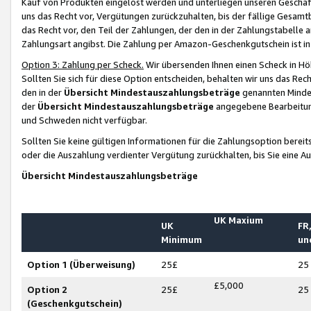
Kauf von Produkten eingelöst werden und unterliegen unseren Geschäf
uns das Recht vor, Vergütungen zurückzuhalten, bis der fällige Gesamt
das Recht vor, den Teil der Zahlungen, der den in der Zahlungstabelle 
Zahlungsart angibst. Die Zahlung per Amazon-Geschenkgutschein ist in
Option 3: Zahlung per Scheck.
Wir übersenden Ihnen einen Scheck in Höh
Sollten Sie sich für diese Option entscheiden, behalten wir uns das Rec
den in der
Übersicht Mindestauszahlungsbeträge
genannten Mindest
der
Übersicht Mindestauszahlungsbeträge
angegebene Bearbeitung
und Schweden nicht verfügbar.
Sollten Sie keine gültigen Informationen für die Zahlungsoption bereit
oder die Auszahlung verdienter Vergütung zurückhalten, bis Sie eine A
Übersicht Mindestauszahlungsbeträge
UK Maxium
UK
FR,
Minimum
un
Option 1 (Überweisung)
25£
25
£5,000
Option 2
25£
25
(Geschenkgutschein)