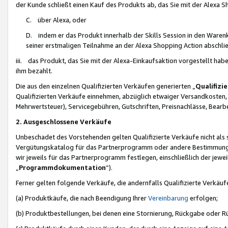
der Kunde schließt einen Kauf des Produkts ab, das Sie mit der Alexa 
C. über Alexa, oder
D. indem er das Produkt innerhalb der Skills Session in den Waren
seiner erstmaligen Teilnahme an der Alexa Shopping Action abschlie
iii. das Produkt, das Sie mit der Alexa-Einkaufsaktion vorgestellt ha
ihm bezahlt.
Die aus den einzelnen Qualifizierten Verkäufen generierten „
Qualifizi
Qualifizierten Verkäufe einnehmen, abzüglich etwaiger Versandkosten
Mehrwertsteuer), Servicegebühren, Gutschriften, Preisnachlässe, Bear
2. Ausgeschlossene Verkäufe
Unbeschadet des Vorstehenden gelten Qualifizierte Verkäufe nicht als
Vergütungskatalog für das Partnerprogramm oder andere Bestimmungen,
wir jeweils für das Partnerprogramm festlegen, einschließlich der jewe
„
Programmdokumentation
“).
Ferner gelten folgende Verkäufe, die andernfalls Qualifizierte Verkä
(a) Produktkäufe, die nach Beendigung Ihrer
Vereinbarung
erfolgen;
(b) Produktbestellungen, bei denen eine Stornierung, Rückgabe oder R