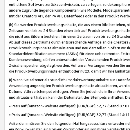
enthaltene Software zurückzuentwickeln, zu zerlegen, zu dekompilier
andere zugrunde liegende Komponenten (wie Modelle, Modellparameter
mit der Creators API, der PA API, Datenfeeds oder in den Produkt Werb
(h) Sie werden Produktwerbungsinhalte, die aus einem Bild bestehen, ni
Zeitraum von bis zu 24 Stunden einen Link auf Produktwerbungsinhalte
die nicht aus Bildern bestehen, für einen Zeitraum von bis zu 24 Stund
Ablauf dieses Zeitraums durch entsprechende Anfrage an die Creators 
Produktwerbungsinhalte aktualisieren und neu darstellen. Sofern wir Ih
Standardidentifikationsnummern (ASINs) für einen unbestimmten Zeitra
Kundenanwendung, dürfen unbeschadet des Vorstehenden Produktwerbu
Zwischenspeicher abgelegt werden. Auf unser Verlangen werden Sie un
die Produktwerbungsinhalte enthält oder nutzt, damit wir Ihre Einhalt
(i) Wenn Sie seltener als stündlich Produktwerbungsinhalte aus Datenfe
Anwendung angezeigten Produktwerbungsinhalte aktualisieren, werden 
Datums-/Uhrzeitstempel einfügen. Wenn Sie jedoch die in Ihrer Anwe
und aktualisiert haben, kann der Datumsteil des Stempels entfallen. Dies
• Preis auf [Amazon-Website einfügen]: [EUR/GBP] 32,77 (Stand 07.01.
• Preis auf [Amazon-Website einfügen]: [EUR/GBP] 32,77 (Stand 14:11 
Außerdem müssen Sie den folgenden Haftungsausschluss entweder neb
ein Pop-up-Fenster, ein Pop-up-Skript oder ein sonstiges vergleichba