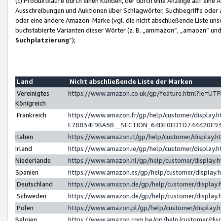
(c) Produktkäufe durch einen Kunden, der durch eine Anzeige auf eine 
Ausschreibungen und Auktionen über Schlagwörter, Suchbegriffe oder 
oder eine andere Amazon-Marke (vgl. die nicht abschließende Liste un
buchstabierte Varianten dieser Wörter (z. B. „ammazon“, „amaozn“ und „
Suchplatzierung
”);
Land
Nicht abschließende Liste der Marken
Vereinigtes
https://www.amazon.co.uk/gp/feature.html?ie=U
Königreich
Frankreich
https://www.amazon.fr/gp/help/customer/displa
E78834F9BA58__SECTION_64DE0ED1D744420E9
Italien
https://www.amazon.it/gp/help/customer/display
Irland
https://www.amazon.ie/gp/help/customer/displa
Niederlande
https://www.amazon.nl/gp/help/customer/display
Spanien
https://www.amazon.es/gp/help/customer/display
Deutschland
https://www.amazon.de/gp/help/customer/displa
Schweden
https://www.amazon.de/gp/help/customer/displa
Polen
https://www.amazon.pl/gp/help/customer/display
Belgien
https://www.amazon.com.be/gp/help/customer/d