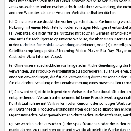
nicht mit anderen Websites als einer Amazon-Website verlinken oder i
Amazon-Website lenken (wobei jedoch Teile Ihrer Anwendung, die nich
anderen Websites als einer Amazon-Website enthalten dürfen).
(d) Ohne unsere ausdrückliche vorherige schriftliche Zustimmung werd
Nutzung mit einem Mobiltelefon oder sonstigen Mobilgerät entwickelt
(1) Websites, die nicht für die Nutzung mit solchen Geräten entwickelt
eine nicht für Mobilgeräte optimierte Website, die über einen Interne
in den
Richtlinie für Mobile Anwendungen
definiert, oder (3) Beistellge
Satellitenempfangsgeräte, Streaming-Video-Player, Blu-Ray-Player ode
Cast oder Vizio Internet-Apps).
(e) Ohne unsere ausdrückliche vorherige schriftliche Genehmigung dürfe
verwenden, um Produkt-Werbeinhalte zu aggregieren, zu analysieren, 
anderen Anwendungen, die für die Verwendung durch Personen oder Or
für die direkte Schulung oder Feinabstimmung eines maschinellen Lern
(f) Sie werden (i) nicht in irgendeiner Weise in die Funktionalität ode
entsprechenden Versuch unternehmen; (ii) keine Produktwerbungsinha
Kontaktaufnahme mit Verkäufern oder Kunden oder sonstiger Werbeaktiv
API, Datenfeeds, Produktwerbungsinhalten oder Spezifikationen erschei
Eigentumsrechte oder gewerblicher Schutzrechte, nicht entfernen, verd
(g) Sie werden nicht versuchen, (i) die Spezifikationen oder die in de
manipulieren, zu reparieren oder anderweitig abgeleitete Werke davon z