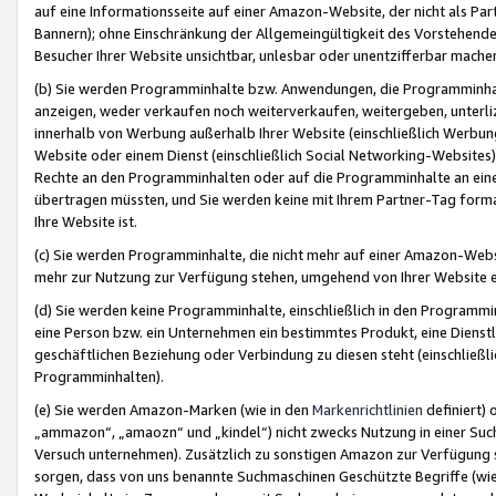
auf eine Informationsseite auf einer Amazon-Website, der nicht als Part
Bannern); ohne Einschränkung der Allgemeingültigkeit des Vorstehende
Besucher Ihrer Website unsichtbar, unlesbar oder unentzifferbar mache
(b) Sie werden Programminhalte bzw. Anwendungen, die Programminhalt
anzeigen, weder verkaufen noch weiterverkaufen, weitergeben, unterli
innerhalb von Werbung außerhalb Ihrer Website (einschließlich Werbun
Website oder einem Dienst (einschließlich Social Networking-Website
Rechte an den Programminhalten oder auf die Programminhalte an eine a
übertragen müssten, und Sie werden keine mit Ihrem Partner-Tag formati
Ihre Website ist.
(c) Sie werden Programminhalte, die nicht mehr auf einer Amazon-Websit
mehr zur Nutzung zur Verfügung stehen, umgehend von Ihrer Website e
(d) Sie werden keine Programminhalte, einschließlich in den Programmin
eine Person bzw. ein Unternehmen ein bestimmtes Produkt, eine Dienstle
geschäftlichen Beziehung oder Verbindung zu diesen steht (einschließli
Programminhalten).
(e) Sie werden Amazon-Marken (wie in den
Markenrichtlinien
definiert) 
„ammazon“, „amaozn“ und „kindel“) nicht zwecks Nutzung in einer Suc
Versuch unternehmen). Zusätzlich zu sonstigen Amazon zur Verfügung 
sorgen, dass von uns benannte Suchmaschinen Geschützte Begriffe (wie 