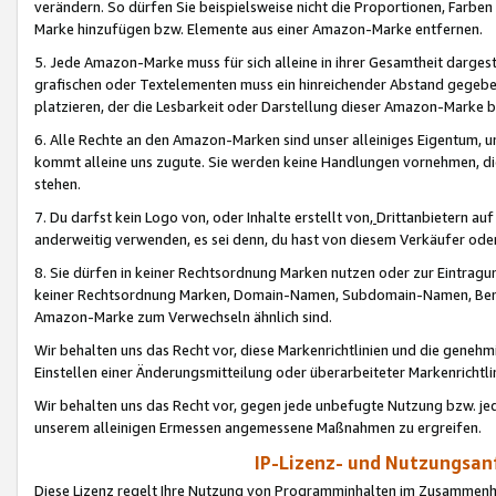
verändern. So dürfen Sie beispielsweise nicht die Proportionen, Farb
Marke hinzufügen bzw. Elemente aus einer Amazon-Marke entfernen.
5. Jede Amazon-Marke muss für sich alleine in ihrer Gesamtheit darge
grafischen oder Textelementen muss ein hinreichender Abstand gegebe
platzieren, der die Lesbarkeit oder Darstellung dieser Amazon-Marke b
6. Alle Rechte an den Amazon-Marken sind unser alleiniges Eigentum, 
kommt alleine uns zugute. Sie werden keine Handlungen vornehmen, 
stehen.
7. Du darfst kein Logo von, oder Inhalte erstellt von,
Drittanbietern au
anderweitig verwenden, es sei denn, du hast von diesem Verkäufer oder
8. Sie dürfen in keiner Rechtsordnung Marken nutzen oder zur Eintragu
keiner Rechtsordnung Marken, Domain-Namen, Subdomain-Namen, Benu
Amazon-Marke zum Verwechseln ähnlich sind.
Wir behalten uns das Recht vor, diese Markenrichtlinien und die gene
Einstellen einer Änderungsmitteilung oder überarbeiteter Markenricht
Wir behalten uns das Recht vor, gegen jede unbefugte Nutzung bzw. jede 
unserem alleinigen Ermessen angemessene Maßnahmen zu ergreifen.
IP-Lizenz- und Nutzungsan
Diese Lizenz regelt Ihre Nutzung von Programminhalten im Zusammen