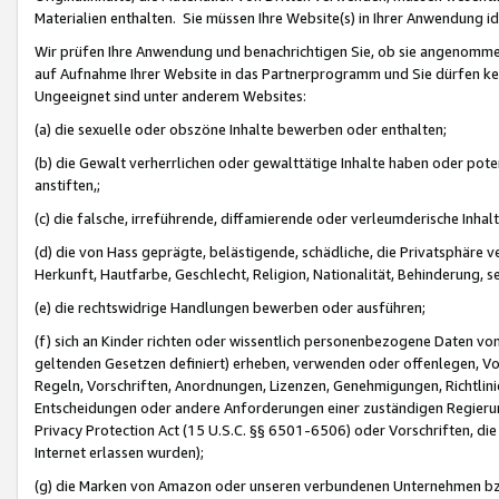
Materialien enthalten. Sie müssen Ihre Website(s) in Ihrer Anwendung ide
Wir prüfen Ihre Anwendung und benachrichtigen Sie, ob sie angenommen
auf Aufnahme Ihrer Website in das Partnerprogramm und Sie dürfen kei
Ungeeignet sind unter anderem Websites:
(a) die sexuelle oder obszöne Inhalte bewerben oder enthalten;
(b) die Gewalt verherrlichen oder gewalttätige Inhalte haben oder pot
anstiften,;
(c) die falsche, irreführende, diffamierende oder verleumderische Inha
(d) die von Hass geprägte, belästigende, schädliche, die Privatsphäre v
Herkunft, Hautfarbe, Geschlecht, Religion, Nationalität, Behinderung, 
(e) die rechtswidrige Handlungen bewerben oder ausführen;
(f) sich an Kinder richten oder wissentlich personenbezogene Daten vo
geltenden Gesetzen definiert) erheben, verwenden oder offenlegen, Vo
Regeln, Vorschriften, Anordnungen, Lizenzen, Genehmigungen, Richtlini
Entscheidungen oder andere Anforderungen einer zuständigen Regierung
Privacy Protection Act (15 U.S.C. §§ 6501-6506) oder Vorschriften, di
Internet erlassen wurden);
(g) die Marken von Amazon oder unseren verbundenen Unternehmen b