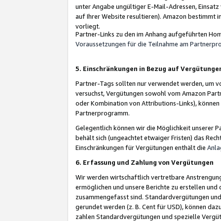
unter Angabe ungültiger E-Mail-Adressen, Einsatz
auf Ihrer Website resultieren). Amazon bestimmt i
vorliegt.
Partner-Links zu den im Anhang aufgeführten Hom
Voraussetzungen für die Teilnahme am Partnerp
5. Einschränkungen in Bezug auf Vergütunge
Partner-Tags sollten nur verwendet werden, um von 
versuchst, Vergütungen sowohl vom Amazon Partn
oder Kombination von Attributions-Links), könne
Partnerprogramm.
Gelegentlich können wir die Möglichkeit unsere
behält sich (ungeachtet etwaiger Fristen) das Rec
Einschränkungen für Vergütungen enthält die
Anla
6. Erfassung und Zahlung von Vergütungen
Wir werden wirtschaftlich vertretbare Anstrengu
ermöglichen und unsere Berichte zu erstellen und 
zusammengefasst sind. Standardvergütungen und s
gerundet werden (z. B. Cent für USD), können dazu
zahlen Standardvergütungen und spezielle Vergüt