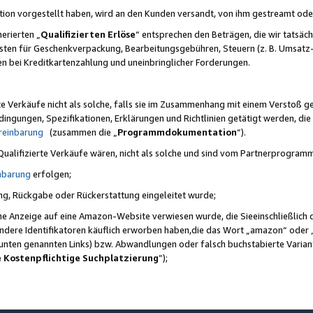
ktion vorgestellt haben, wird an den Kunden versandt, von ihm gestreamt od
erierten „
Qualifizierten Erlöse
“ entsprechen den Beträgen, die wir tatsäch
sten für Geschenkverpackung, Bearbeitungsgebühren, Steuern (z. B. Umsatz-
en bei Kreditkartenzahlung und uneinbringlicher Forderungen.
e Verkäufe nicht als solche, falls sie im Zusammenhang mit einem Verstoß 
ungen, Spezifikationen, Erklärungen und Richtlinien getätigt werden, die 
reinbarung
(zusammen die „
Programmdokumentation
“).
 Qualifizierte Verkäufe wären, nicht als solche und sind vom Partnerprogra
nbarung
erfolgen;
ung, Rückgabe oder Rückerstattung eingeleitet wurde;
ine Anzeige auf eine Amazon-Website verwiesen wurde, die Sieeinschließlich
ndere Identifikatoren käuflich erworben haben,die das Wort „amazon“ oder 
e unten genannten Links) bzw. Abwandlungen oder falsch buchstabierte Varia
e Kostenpflichtige Suchplatzierung
”);