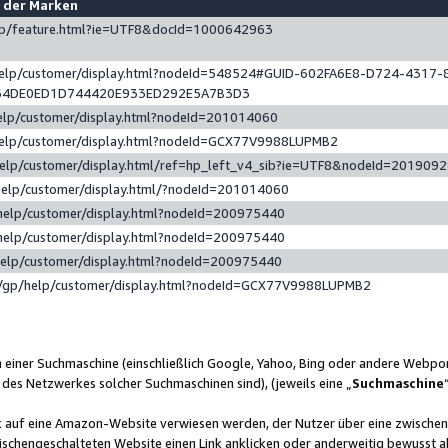
e der Marken
gp/feature.html?ie=UTF8&docId=1000642963
help/customer/display.html?nodeId=548524#GUID-602FA6E8-D724-4317-
64DE0ED1D744420E933ED292E5A7B3D3
elp/customer/display.html?nodeId=201014060
help/customer/display.html?nodeId=GCX77V9988LUPMB2
help/customer/display.html/ref=hp_left_v4_sib?ie=UTF8&nodeId=201909
help/customer/display.html/?nodeId=201014060
help/customer/display.html?nodeId=200975440
help/customer/display.html?nodeId=200975440
help/customer/display.html?nodeId=200975440
/gp/help/customer/display.html?nodeId=GCX77V9988LUPMB2
n einer Suchmaschine (einschließlich Google, Yahoo, Bing oder andere Webp
 des Netzwerkes solcher Suchmaschinen sind), (jeweils eine „
Suchmaschine
nk auf eine Amazon-Website verwiesen werden, der Nutzer über eine zwische
ischengeschalteten Website einen Link anklicken oder anderweitig bewusst a