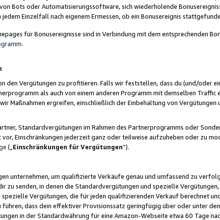
 von Bots oder Automatisierungssoftware, sich wiederholende Bonusereignisse
n jedem Einzelfall nach eigenem Ermessen, ob ein Bonusereignis stattgefund
epages für Bonusereignisse sind in Verbindung mit dem entsprechenden Bonu
rogramm
.
n
den Vergütungen zu profitieren. Falls wir feststellen, dass du (und/oder ein
erprogramm als auch von einem anderen Programm mit demselben Traffic ei
n wir Maßnahmen ergreifen, einschließlich der Einbehaltung von Vergütunge
r Partner, Standardvergütungen im Rahmen des Partnerprogramms oder Sonde
ht vor, Einschränkungen jederzeit ganz oder teilweise aufzuheben oder zu mod
ge
(„
Einschränkungen für Vergütungen
“).
ngen unternehmen, um qualifizierte Verkäufe genau und umfassend zu verfol
dir zu senden, in denen die Standardvergütungen und spezielle Vergütungen, 
pezielle Vergütungen, die für jeden qualifizierenden Verkauf berechnet un
 führen, dass dein effektiver Provisionssatz geringfügig über oder unter dem
ungen in der Standardwährung für eine Amazon-Webseite etwa 60 Tage nach