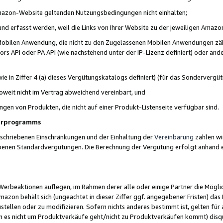
 Amazon-Website geltenden Nutzungsbedingungen nicht einhalten;
t und erfasst werden, weil die Links von Ihrer Website zu der jeweiligen Am
 Mobilen Anwendung, die nicht zu den Zugelassenen Mobilen Anwendungen zählt
s API oder PA API (wie nachstehend unter der IP-Lizenz definiert) oder ander
ie in Ziffer 4 (a) dieses Vergütungskatalogs definiert) (für das Sonderverg
weit nicht im Vertrag abweichend vereinbart, und
ngen von Produkten, die nicht auf einer Produkt-Listenseite verfügbar sind.
nerprogramms
eschriebenen Einschränkungen und der Einhaltung der
Vereinbarung
zahlen wir
ebenen Standardvergütungen. Die Berechnung der Vergütung erfolgt anhand e
beaktionen auflegen, im Rahmen derer alle oder einige Partner die Möglichk
Amazon behält sich (ungeachtet in dieser Ziffer ggf. angegebener Fristen) d
ustellen oder zu modifizieren. Sofern nichts anderes bestimmt ist, gelten 
s nicht um Produktverkäufe geht/nicht zu Produktverkäufen kommt) disqua