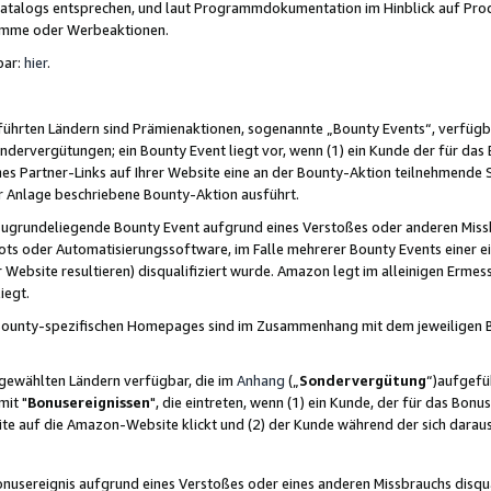
skatalogs entsprechen, und laut Programmdokumentation im Hinblick auf Pr
amme oder Werbeaktionen.
bar:
hier
.
führten Ländern sind Prämienaktionen, sogenannte „Bounty Events“, verfügb
Sondervergütungen; ein Bounty Event liegt vor, wenn (1) ein Kunde der für da
nes Partner-Links auf Ihrer Website eine an der Bounty-Aktion teilnehmende 
er Anlage beschriebene Bounty-Aktion ausführt.
ugrundeliegende Bounty Event aufgrund eines Verstoßes oder anderen Miss
ots oder Automatisierungssoftware, im Falle mehrerer Bounty Events einer e
r Website resultieren) disqualifiziert wurde. Amazon legt im alleinigen Ermess
iegt.
n Bounty-spezifischen Homepages sind im Zusammenhang mit dem jeweiligen
sgewählten Ländern verfügbar, die im
Anhang
(„
Sondervergütung
“)aufgefüh
it "
Bonusereignissen
", die eintreten, wenn (1) ein Kunde, der für das Bon
bsite auf die Amazon-Website klickt und (2) der Kunde während der sich dar
usereignis aufgrund eines Verstoßes oder eines anderen Missbrauchs disqua