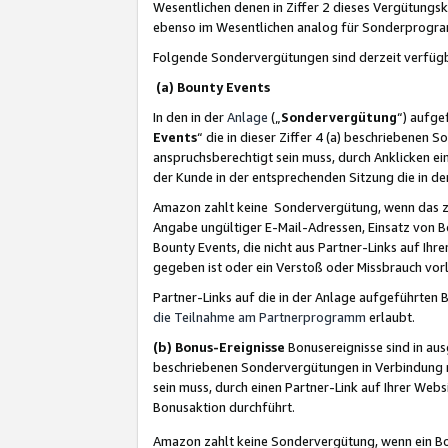
Wesentlichen denen in Ziffer 2 dieses Vergütung
ebenso im Wesentlichen analog für Sonderprogr
Folgende Sondervergütungen sind derzeit verfüg
(a) Bounty Events
In den in der
Anlage
(„
Sondervergütung
“) aufge
Events
“ die in dieser Ziffer 4 (a) beschriebenen 
anspruchsberechtigt sein muss, durch Anklicken ei
der Kunde in der entsprechenden Sitzung die in d
Amazon zahlt keine Sondervergütung, wenn das z
Angabe ungültiger E-Mail-Adressen, Einsatz von B
Bounty Events, die nicht aus Partner-Links auf Ihre
gegeben ist oder ein Verstoß oder Missbrauch vorl
Partner-Links auf die in der Anlage aufgeführte
die Teilnahme am Partnerprogramm
erlaubt.
(b) Bonus-Ereignisse
Bonusereignisse sind in au
beschriebenen Sondervergütungen in Verbindung m
sein muss, durch einen Partner-Link auf Ihrer We
Bonusaktion durchführt.
Amazon zahlt keine Sondervergütung, wenn ein Bon