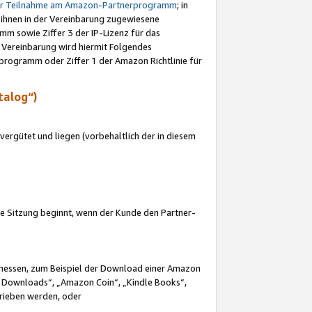
ur Teilnahme am Amazon-Partnerprogramm
; in
 ihnen in der Vereinbarung zugewiesene
m sowie Ziffer 3 der IP-Lizenz für das
 Vereinbarung wird hiermit Folgendes
programm oder Ziffer 1 der Amazon Richtlinie für
talog“)
ergütet und liegen (vorbehaltlich der in diesem
i die Sitzung beginnt, wenn der Kunde den Partner-
Ermessen, zum Beispiel der Download einer Amazon
 Downloads“, „Amazon Coin“, „Kindle Books“,
trieben werden, oder