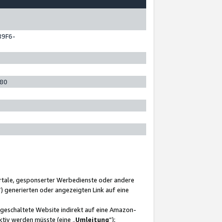
89F6-
280
ortale, gesponserter Werbedienste oder andere
“) generierten oder angezeigten Link auf eine
ngeschaltete Website indirekt auf eine Amazon-
ktiv werden müsste (eine „
Umleitung
“);