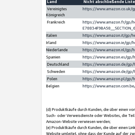
Land
Nicht abschließende List
Vereinigtes
https://www.amazon.co.uk/
Königreich
Frankreich
https://www.amazon.fr/gp/
E78834F9BA58__SECTION_
Italien
https://www.amazon.it/gp/h
Irland
https://www.amazon.ie/gp/
Niederlande
https://www.amazon.nl/gp/
Spanien
https://www.amazon.es/gp/
Deutschland
https://www.amazon.de/gp/
Schweden
https://www.amazon.de/gp/
Polen
https://www.amazon.pl/gp/
Belgien
https://www.amazon.com.be
(d) Produktkäufe durch Kunden, die über einen vo
Such- oder Verweisdienste oder Websites, die Teil
Amazon-Website verwiesen werden;
(e) Produktkäufe durch Kunden, die über einen Li
Website umleitet, ohne dass der Kunde auf der zw