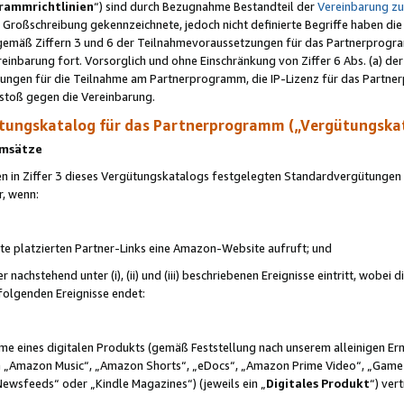
rammrichtlinien
“) sind durch Bezugnahme Bestandteil der
Vereinbarung z
Großschreibung gekennzeichnete, jedoch nicht definierte Begriffe haben die
 gemäß Ziffern 3 und 6 der Teilnahmevoraussetzungen für das Partnerprogram
nbarung fort. Vorsorglich und ohne Einschränkung von Ziffer 6 Abs. (a) der
ungen für die Teilnahme am Partnerprogramm, die IP-Lizenz für das Partner
rstoß gegen die Vereinbarung.
ungskatalog für das Partnerprogramm („Vergütungska
 Umsätze
n in Ziffer 3 dieses Vergütungskatalogs festgelegten Standardvergütungen v
r, wenn:
ite platzierten Partner-Links eine Amazon-Website aufruft; und
r nachstehend unter (i), (ii) und (iii) beschriebenen Ereignisse eintritt, wobe
 folgenden Ereignisse endet:
hme eines digitalen Produkts (gemäß Feststellung nach unserem alleinigen 
 „Amazon Music“, „Amazon Shorts“, „eDocs“, „Amazon Prime Video“, „Game
Newsfeeds“ oder „Kindle Magazines“) (jeweils ein „
Digitales Produkt
“) ver