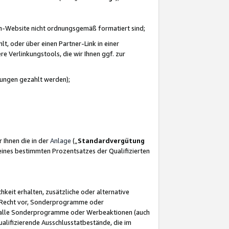
azon-Website nicht ordnungsgemäß formatiert sind;
, oder über einen Partner-Link in einer
e Verlinkungstools, die wir Ihnen ggf. zur
ütungen gezahlt werden);
 Ihnen die in der
Anlage
(„
Standardvergütung
ines bestimmten Prozentsatzes der Qualifizierten
eit erhalten, zusätzliche oder alternative
as Recht vor, Sonderprogramme oder
für alle Sonderprogramme oder Werbeaktionen (auch
lifizierende Ausschlusstatbestände, die im