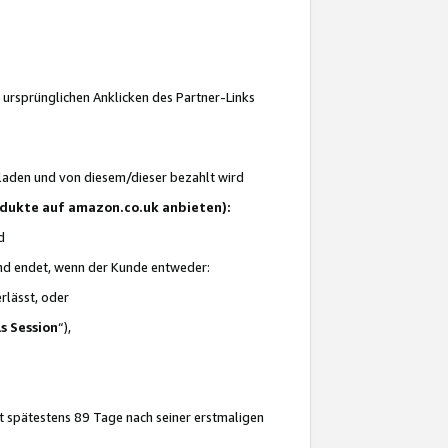
 ursprünglichen Anklicken des Partner-Links
laden und von diesem/dieser bezahlt wird
rodukte auf amazon.co.uk anbieten):
d
 und endet, wenn der Kunde entweder:
erlässt, oder
ls Session
“),
t spätestens 89 Tage nach seiner erstmaligen