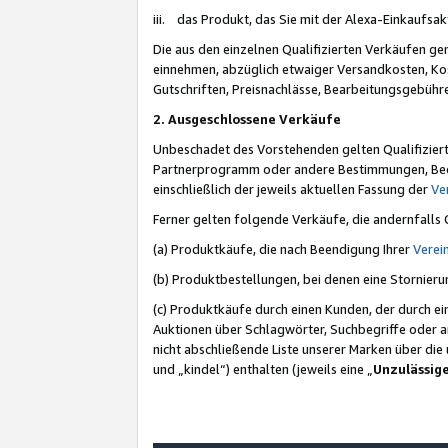
iii. das Produkt, das Sie mit der Alexa-Einkaufsa
Die aus den einzelnen Qualifizierten Verkäufen gen
einnehmen, abzüglich etwaiger Versandkosten, Ko
Gutschriften, Preisnachlässe, Bearbeitungsgebühr
2. Ausgeschlossene Verkäufe
Unbeschadet des Vorstehenden gelten Qualifiziert
Partnerprogramm oder andere Bestimmungen, Beding
einschließlich der jeweils aktuellen Fassung der
Ve
Ferner gelten folgende Verkäufe, die andernfalls
(a) Produktkäufe, die nach Beendigung Ihrer
Verei
(b) Produktbestellungen, bei denen eine Stornier
(c) Produktkäufe durch einen Kunden, der durch e
Auktionen über Schlagwörter, Suchbegriffe oder a
nicht abschließende Liste unserer Marken über di
und „kindel“) enthalten (jeweils eine „
Unzulässig