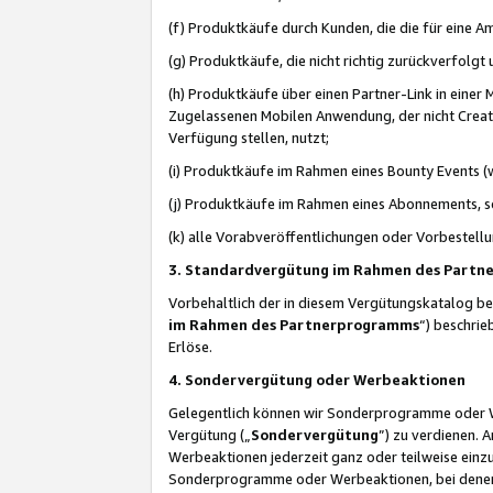
(f) Produktkäufe durch Kunden, die die für eine
(g) Produktkäufe, die nicht richtig zurückverfolg
(h) Produktkäufe über einen Partner-Link in einer
Zugelassenen Mobilen Anwendung, der nicht Creator
Verfügung stellen, nutzt;
(i) Produktkäufe im Rahmen eines Bounty Events (w
(j) Produktkäufe im Rahmen eines Abonnements, so
(k) alle Vorabveröffentlichungen oder Vorbestellu
3. Standardvergütung im Rahmen des Part
Vorbehaltlich der in diesem Vergütungskatalog b
im Rahmen des Partnerprogramms
“) beschri
Erlöse.
4. Sondervergütung oder Werbeaktionen
Gelegentlich können wir Sonderprogramme oder Wer
Vergütung („
Sondervergütung
”) zu verdienen. 
Werbeaktionen jederzeit ganz oder teilweise einz
Sonderprogramme oder Werbeaktionen, bei denen e