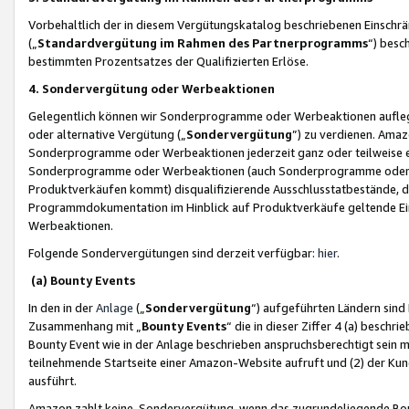
Vorbehaltlich der in diesem Vergütungskatalog beschriebenen Einschr
(„
Standardvergütung im Rahmen des Partnerprogramms
“) besc
bestimmten Prozentsatzes der Qualifizierten Erlöse.
4. Sondervergütung oder Werbeaktionen
Gelegentlich können wir Sonderprogramme oder Werbeaktionen auflegen,
oder alternative Vergütung („
Sondervergütung
”) zu verdienen. Amazo
Sonderprogramme oder Werbeaktionen jederzeit ganz oder teilweise einz
Sonderprogramme oder Werbeaktionen (auch Sonderprogramme oder We
Produktverkäufen kommt) disqualifizierende Ausschlusstatbestände, di
Programmdokumentation im Hinblick auf Produktverkäufe geltende E
Werbeaktionen.
Folgende Sondervergütungen sind derzeit verfügbar:
hier
.
(a) Bounty Events
In den in der
Anlage
(„
Sondervergütung
“) aufgeführten Ländern sind
Zusammenhang mit „
Bounty Events
“ die in dieser Ziffer 4 (a) besch
Bounty Event wie in der Anlage beschrieben anspruchsberechtigt sein mu
teilnehmende Startseite einer Amazon-Website aufruft und (2) der Kun
ausführt.
Amazon zahlt keine Sondervergütung, wenn das zugrundeliegende Boun