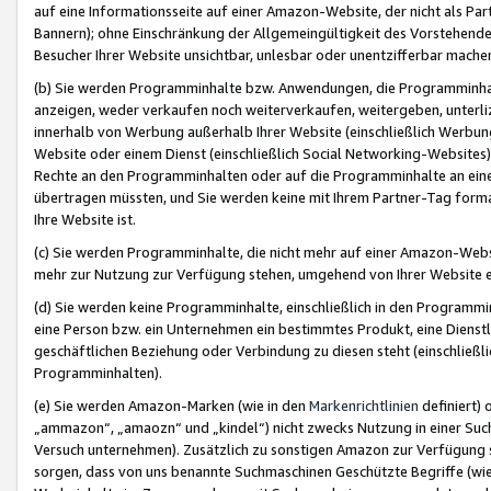
auf eine Informationsseite auf einer Amazon-Website, der nicht als Part
Bannern); ohne Einschränkung der Allgemeingültigkeit des Vorstehende
Besucher Ihrer Website unsichtbar, unlesbar oder unentzifferbar mache
(b) Sie werden Programminhalte bzw. Anwendungen, die Programminhalt
anzeigen, weder verkaufen noch weiterverkaufen, weitergeben, unterli
innerhalb von Werbung außerhalb Ihrer Website (einschließlich Werbun
Website oder einem Dienst (einschließlich Social Networking-Website
Rechte an den Programminhalten oder auf die Programminhalte an eine a
übertragen müssten, und Sie werden keine mit Ihrem Partner-Tag formati
Ihre Website ist.
(c) Sie werden Programminhalte, die nicht mehr auf einer Amazon-Websit
mehr zur Nutzung zur Verfügung stehen, umgehend von Ihrer Website e
(d) Sie werden keine Programminhalte, einschließlich in den Programmin
eine Person bzw. ein Unternehmen ein bestimmtes Produkt, eine Dienstle
geschäftlichen Beziehung oder Verbindung zu diesen steht (einschließli
Programminhalten).
(e) Sie werden Amazon-Marken (wie in den
Markenrichtlinien
definiert) 
„ammazon“, „amaozn“ und „kindel“) nicht zwecks Nutzung in einer Suc
Versuch unternehmen). Zusätzlich zu sonstigen Amazon zur Verfügung 
sorgen, dass von uns benannte Suchmaschinen Geschützte Begriffe (wie 