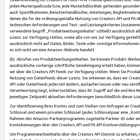
jeden Musterquellcode bzw. jede Musterbibliothek geltenden gesonder
auch Spezifikationen, Benutzerhandbücher, Anleitungen, Begleitmaterial
denen die für die ordnungsgemäße Nutzung von Creators API und PA A
technischen Anforderungen und Test- und Leistungskriterien (zusammen
verwendete Begriff „Produktwerbungsinhalte“ schließt ausdrücklich al
Lizenz zur Verfügung stellen, sowie alle von uns zur Verfügung gestel
ausdrücklich nicht auf Daten, Bilder, Texte oder sonstige Informatione
es sich nicht um eine Amazon-Website handelt.
(b) Abrufen von Produktwerbungsinhalten. Sie können Produkt-Werbein
ausdrückliche vorherige schriftliche Genehmigung erteilt haben, könn
wir über die Creators API Feeds zur Verfügung stellen. Wenn Sie Produk
Nutzung von Datenfeeds dieser Lizenz. Sie erkennen an, dass wir Creat
API oder Datenfeeds jederzeit ändern, auslaufen lassen oder neu veröffe
Verantwortung liegt, sicherzustellen, dass Ihr Zugriff auf die und Ihr
jeweiligen Zeitpunkt aktuellen Anforderungen (einschließlich dieser Liz
Zur Identifizierung Ihres Kontos und zum Stellen von Anfragen an Crea
Schlüssel und einem privaten Schlüssel (jedes Schlüsselpaar eine „Kon
Rahmen des Amazon-Partnerprogramms zugeteilte Partner-ID oder ein
Kontokennungen über den Creators API und PA API Kontoerstellungspro
Um Programmwerbeinhalte über die Creators API Dienste zu erhalten, m