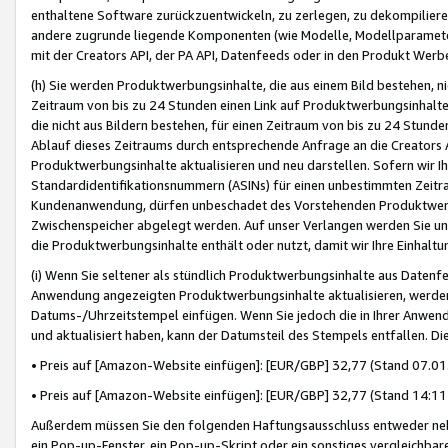
enthaltene Software zurückzuentwickeln, zu zerlegen, zu dekompilier
andere zugrunde liegende Komponenten (wie Modelle, Modellparameter
mit der Creators API, der PA API, Datenfeeds oder in den Produkt Werb
(h) Sie werden Produktwerbungsinhalte, die aus einem Bild bestehen, ni
Zeitraum von bis zu 24 Stunden einen Link auf Produktwerbungsinhalte
die nicht aus Bildern bestehen, für einen Zeitraum von bis zu 24 Stund
Ablauf dieses Zeitraums durch entsprechende Anfrage an die Creators 
Produktwerbungsinhalte aktualisieren und neu darstellen. Sofern wir Ih
Standardidentifikationsnummern (ASINs) für einen unbestimmten Zeitra
Kundenanwendung, dürfen unbeschadet des Vorstehenden Produktwerbu
Zwischenspeicher abgelegt werden. Auf unser Verlangen werden Sie un
die Produktwerbungsinhalte enthält oder nutzt, damit wir Ihre Einhalt
(i) Wenn Sie seltener als stündlich Produktwerbungsinhalte aus Datenfe
Anwendung angezeigten Produktwerbungsinhalte aktualisieren, werden 
Datums-/Uhrzeitstempel einfügen. Wenn Sie jedoch die in Ihrer Anwe
und aktualisiert haben, kann der Datumsteil des Stempels entfallen. Dies
• Preis auf [Amazon-Website einfügen]: [EUR/GBP] 32,77 (Stand 07.01.
• Preis auf [Amazon-Website einfügen]: [EUR/GBP] 32,77 (Stand 14:11 
Außerdem müssen Sie den folgenden Haftungsausschluss entweder neb
ein Pop-up-Fenster, ein Pop-up-Skript oder ein sonstiges vergleichba