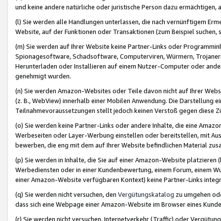
und keine andere natürliche oder juristische Person dazu ermächtigen, a
(l) Sie werden alle Handlungen unterlassen, die nach vernünftigem Erme
Website, auf der Funktionen oder Transaktionen (zum Beispiel suchen, s
(m) Sie werden auf Ihrer Website keine Partner-Links oder Programmin
Spionagesoftware, Schadsoftware, Computerviren, Würmern, Trojaner
Herunterladen oder Installieren auf einem Nutzer-Computer oder ande
genehmigt wurden.
(n) Sie werden Amazon-Websites oder Teile davon nicht auf Ihrer Websi
(z. B., WebView) innerhalb einer Mobilen Anwendung. Die Darstellung ein
Teilnahmevoraussetzungen stellt jedoch keinen Verstoß gegen diese Zif
(o) Sie werden keine Partner-Links oder andere Inhalte, die eine Am
Werbeseiten oder Layer-Werbung einstellen oder bereitstellen, mit Au
bewerben, die eng mit dem auf Ihrer Website befindlichen Material z
(p) Sie werden in Inhalte, die Sie auf einer Amazon-Website platzier
Werbediensten oder in einer Kundenbewertung, einem Forum, einem Wun
einer Amazon-Website verfügbaren Kontext) keine Partner-Links integr
(q) Sie werden nicht versuchen, den
Vergütungskatalog
zu umgehen oder
dass sich eine Webpage einer Amazon-Website im Browser eines Kunden 
(r) Sie werden nicht versuchen, Internetverkehr (Traffic) oder Vergü