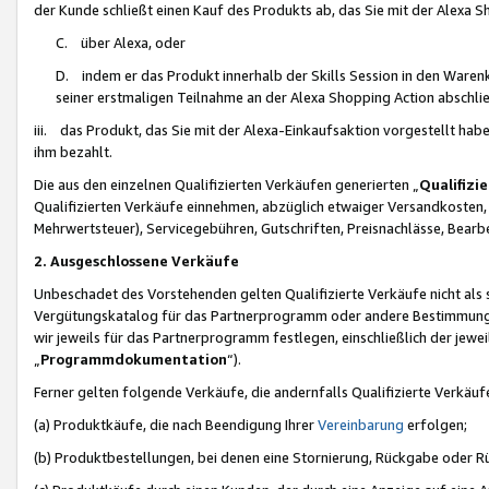
der Kunde schließt einen Kauf des Produkts ab, das Sie mit der Alexa 
C. über Alexa, oder
D. indem er das Produkt innerhalb der Skills Session in den Waren
seiner erstmaligen Teilnahme an der Alexa Shopping Action abschlie
iii. das Produkt, das Sie mit der Alexa-Einkaufsaktion vorgestellt ha
ihm bezahlt.
Die aus den einzelnen Qualifizierten Verkäufen generierten „
Qualifizi
Qualifizierten Verkäufe einnehmen, abzüglich etwaiger Versandkosten
Mehrwertsteuer), Servicegebühren, Gutschriften, Preisnachlässe, Bear
2. Ausgeschlossene Verkäufe
Unbeschadet des Vorstehenden gelten Qualifizierte Verkäufe nicht als
Vergütungskatalog für das Partnerprogramm oder andere Bestimmungen,
wir jeweils für das Partnerprogramm festlegen, einschließlich der jewe
„
Programmdokumentation
“).
Ferner gelten folgende Verkäufe, die andernfalls Qualifizierte Verkä
(a) Produktkäufe, die nach Beendigung Ihrer
Vereinbarung
erfolgen;
(b) Produktbestellungen, bei denen eine Stornierung, Rückgabe oder R