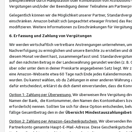
(beispielsweise durch Manipulation oder Kombination von Attributions-
Vergütungen und/oder der Beendigung deiner Teilnahme am Partnerp
Gelegentlich können wir die Möglichkeit unserer Partner, Standardv
einschränken. Amazon behält sich (ungeachtet etwaiger Fristen) das Re
modifizieren. Weitere Informationen zu Einschränkungen für Vergütung
6. Erfassung und Zahlung von Vergütungen
Wir werden wirtschaftlich vertretbare Anstrengungen unternehmen, um 
Nachverfolgung zu ermöglichen und unsere Berichte zu erstellen und di
diesem Monat verdient hast, zusammengefasst sind. Standardvergütung
auf den nächsten Betrag in der Landeswährung gerundet werden (z. B. C
über oder unter dem in deiner Preiskarte angegebenen Satz liegt. Wir
eine Amazon-Webseite etwa 60 Tage nach Ende jedes Kalendermonats, i
wurden. Du kannst wählen, ob du Zahlungen in einer anderen Währung
dafür entscheidest, erklärst du dich damit einverstanden, dass die K
Option 1: Zahlung per Überweisung.
Wir überweisen Ihre Vergütung dir
Namen der Bank, die Kontonummer, den Namen des Kontoinhabers bzw. a
erforderlich) nennen. Sollten Sie sich für diese Option entscheiden, be
fällige Gesamtbetrag den in der
Übersicht Mindestauszahlungsbet
Option 2: Zahlung per Amazon-Geschenkgutschein.
Wir übersenden Ihne
Partnerkonto genannte Haupt-E-Mail-Adresse. Diese Geschenkgutschei