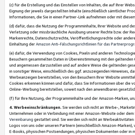
(c) für die Erstellung und das Einstellen von Inhalten, die auf Ihrer We
Eignung der jeweils dargestellten Inhalte (einschließlich sämtlicher 
Informationen, die Sie in einen Partner-Link aufnehmen oder mit diese
(d) dafür, dass die Nutzung der Programminhalte, Ihrer Website und des 
Verletzung oder missbräuchliche Ausübung unserer Rechte bzw. der Recht
Markenrechte, Datenschutzrechte, Veröffentlichungsrechte oder anderer
Einhaltung der
Amazon Anti-Fälschungsrichtlinien für das Partnerpro
(e) dafür, die Verwendung von Cookies, Pixeln und anderen Technologien
Besuchern gesammelten Daten in Übereinstimmung mit den geltenden Ge
und angemessen darzustellen und auf andere Weise die geltenden geset
in sonstiger Weise, einschließlich des ggf. anzuzeigenden Hinweises, d
Werbeanzeigen bereitstellen, von den Besuchern Ihrer Website unmitte
Cookies erkennen können und dafür, dass Sie Informationen über die v
Online-Werbung bereitstellen, soweit nach den anwendbaren gesetzlic
(f) für Ihre Nutzung, der Programminhalte und der Amazon-Marken, u
4. Werbeeinschränkungen.
Sie werden sich nicht an Werbe-, Market
Unternehmen oder in Verbindung mit einer Amazon-Website oder dem Pa
Vereinbarung
gestattet sind. Sie werden sich nicht an Werbeaktivitäten
Logos von uns oder unseren Partnern (einschließlich Amazon-Marken), 
E-Books, physischen Postsendungen, physischen Dokumenten oder in 