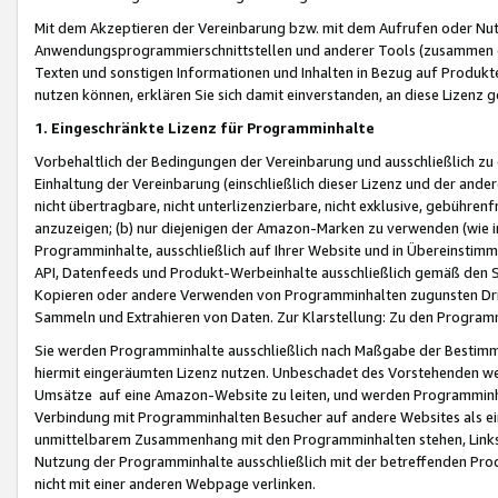
Mit dem Akzeptieren der Vereinbarung bzw. mit dem Aufrufen oder Nutz
Anwendungsprogrammierschnittstellen und anderer Tools (zusammen die
Texten und sonstigen Informationen und Inhalten in Bezug auf Produkte
nutzen können, erklären Sie sich damit einverstanden, an diese Lizenz 
1. Eingeschränkte Lizenz für Programminhalte
Vorbehaltlich der Bedingungen der Vereinbarung und ausschließlich z
Einhaltung der Vereinbarung (einschließlich dieser Lizenz und der ande
nicht übertragbare, nicht unterlizenzierbare, nicht exklusive, gebühren
anzuzeigen; (b) nur diejenigen der Amazon-Marken zu verwenden (wie in 
Programminhalte, ausschließlich auf Ihrer Website und in Übereinstimmu
API, Datenfeeds und Produkt-Werbeinhalte ausschließlich gemäß den Spe
Kopieren oder andere Verwenden von Programminhalten zugunsten Dri
Sammeln und Extrahieren von Daten. Zur Klarstellung: Zu den Program
Sie werden Programminhalte ausschließlich nach Maßgabe der Besti
hiermit eingeräumten Lizenz nutzen. Unbeschadet des Vorstehenden we
Umsätze auf eine Amazon-Website zu leiten, und werden Programminhal
Verbindung mit Programminhalten Besucher auf andere Websites als ein
unmittelbarem Zusammenhang mit den Programminhalten stehen, Links z
Nutzung der Programminhalte ausschließlich mit der betreffenden Pr
nicht mit einer anderen Webpage verlinken.