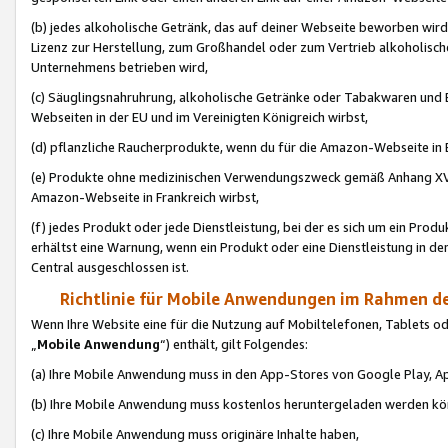
(b) jedes alkoholische Getränk, das auf deiner Webseite beworben wird
Lizenz zur Herstellung, zum Großhandel oder zum Vertrieb alkoholisch
Unternehmens betrieben wird,
(c) Säuglingsnahruhrung, alkoholische Getränke oder Tabakwaren und E
Webseiten in der EU und im Vereinigten Königreich wirbst,
(d) pflanzliche Raucherprodukte, wenn du für die Amazon-Webseite in B
(e) Produkte ohne medizinischen Verwendungszweck gemäß Anhang XVI 
Amazon-Webseite in Frankreich wirbst,
(f) jedes Produkt oder jede Dienstleistung, bei der es sich um ein Prod
erhältst eine Warnung, wenn ein Produkt oder eine Dienstleistung in de
Central ausgeschlossen ist.
Richtlinie für Mobile Anwendungen im Rahmen de
Wenn Ihre Website eine für die Nutzung auf Mobiltelefonen, Tablets 
„
Mobile Anwendung
“) enthält, gilt Folgendes:
(a) Ihre Mobile Anwendung muss in den App-Stores von Google Play, A
(b) Ihre Mobile Anwendung muss kostenlos heruntergeladen werden könn
(c) Ihre Mobile Anwendung muss originäre Inhalte haben,