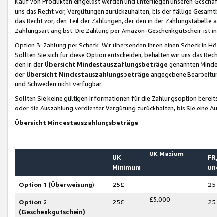
Kauf von Produkten eingelöst werden und unterliegen unseren Geschäf
uns das Recht vor, Vergütungen zurückzuhalten, bis der fällige Gesamt
das Recht vor, den Teil der Zahlungen, der den in der Zahlungstabelle 
Zahlungsart angibst. Die Zahlung per Amazon-Geschenkgutschein ist in
Option 3: Zahlung per Scheck.
Wir übersenden Ihnen einen Scheck in Höh
Sollten Sie sich für diese Option entscheiden, behalten wir uns das Rec
den in der
Übersicht Mindestauszahlungsbeträge
genannten Mindest
der
Übersicht Mindestauszahlungsbeträge
angegebene Bearbeitung
und Schweden nicht verfügbar.
Sollten Sie keine gültigen Informationen für die Zahlungsoption bereit
oder die Auszahlung verdienter Vergütung zurückhalten, bis Sie eine A
Übersicht Mindestauszahlungsbeträge
UK Maxium
UK
FR,
Minimum
un
Option 1 (Überweisung)
25£
25
£5,000
Option 2
25£
25
(Geschenkgutschein)