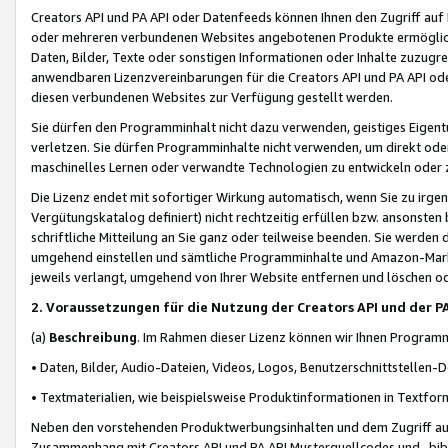
Creators API und PA API oder Datenfeeds können Ihnen den Zugriff auf D
oder mehreren verbundenen Websites angebotenen Produkte ermögliche
Daten, Bilder, Texte oder sonstigen Informationen oder Inhalte zuzugre
anwendbaren Lizenzvereinbarungen für die Creators API und PA API od
diesen verbundenen Websites zur Verfügung gestellt werden.
Sie dürfen den Programminhalt nicht dazu verwenden, geistiges Eigent
verletzen. Sie dürfen Programminhalte nicht verwenden, um direkt ode
maschinelles Lernen oder verwandte Technologien zu entwickeln oder zu
Die Lizenz endet mit sofortiger Wirkung automatisch, wenn Sie zu irg
Vergütungskatalog definiert) nicht rechtzeitig erfüllen bzw. ansonsten
schriftliche Mitteilung an Sie ganz oder teilweise beenden. Sie werden
umgehend einstellen und sämtliche Programminhalte und Amazon-Marke
jeweils verlangt, umgehend von Ihrer Website entfernen und löschen od
2. Voraussetzungen für die Nutzung der Creators API und der P
(a)
Beschreibung
. Im Rahmen dieser Lizenz können wir Ihnen Programmi
• Daten, Bilder, Audio-Dateien, Videos, Logos, Benutzerschnittstellen-
• Textmaterialien, wie beispielsweise Produktinformationen in Textfor
Neben den vorstehenden Produktwerbungsinhalten und dem Zugriff auf 
Zusammenhang mit Creators API und PA API Musterquellcodes und -bibli