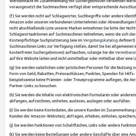
Werbeinhalte im Zusammenhang mit Suchergebnissen verwendet werden,
vorausgesetzt die Suchmaschine verfügt über entsprechende Ausschlu
(f) Sie werden nicht auf Schlagwörter, Suchbegriffe oder andere Ident
Amazon oder unseren verbundenen Unternehmen oder Abwandlungen bzw
nicht abschließende Liste unserer Marken entnehmen Sie bitte der Nich
Schlagwortauktionen auf Suchmaschinen teilnehmen, wenn die sich da
Kostenpflichtige Suchplatzierung (wie im
Vergütungskatalog
definiert
Suchmaschinen Links zur Verfügung stellen, damit Sie bei allgemeinen I
kostenfreien Suchergebnissen) auftauchen, solange Sie die
Vereinbaru
auf Ihre Website leiten und nicht unmittelbar oder mittelbar über eine
(g) Sie werden natürlichen oder juristischen Personen für die Nutzung 
Form von Geld, Rabatten, Preisnachlässen, Punkten, Spenden für Hilfs
beispielsweise keine Prämien- oder Treueprogramme auflegen, die Anrei
Partner-Links zu besuchen.
(h) Sie werden die Inhalte von elektronischen Formularen oder anderem M
abfangen, aufzeichnen, umleiten, auslesen, auslegen oder ausfüllen.
(i) Sie werden keine Kontodaten, die unsere Kunden im Zusammenhang 
Kunden der Amazon-Websites), abfragen, erheben, einholen, speichern,
(j) Sie werden Funktionen von Schaltflächen, Links oder andere Funkti
(k) Sie werden keine Bestellungen oder andere Geschäfte über eine Ama