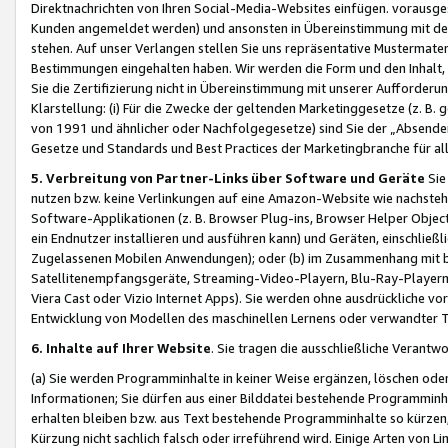
Direktnachrichten von Ihren Social-Media-Websites einfügen. vorausg
Kunden angemeldet werden) und ansonsten in Übereinstimmung mit der
stehen. Auf unser Verlangen stellen Sie uns repräsentative Mustermater
Bestimmungen eingehalten haben. Wir werden die Form und den Inhalt, di
Sie die Zertifizierung nicht in Übereinstimmung mit unserer Aufforderu
Klarstellung: (i) Für die Zwecke der geltenden Marketinggesetze (z. 
von 1991 und ähnlicher oder Nachfolgegesetze) sind Sie der „Absender“ j
Gesetze und Standards und Best Practices der Marketingbranche für 
5. Verbreitung von Partner-Links über Software und Geräte
Sie
nutzen bzw. keine Verlinkungen auf eine Amazon-Website wie nachsteh
Software-Applikationen (z. B. Browser Plug-ins, Browser Helper Objec
ein Endnutzer installieren und ausführen kann) und Geräten, einschlie
Zugelassenen Mobilen Anwendungen); oder (b) im Zusammenhang mit bzw.
Satellitenempfangsgeräte, Streaming-Video-Playern, Blu-Ray-Playern 
Viera Cast oder Vizio Internet Apps). Sie werden ohne ausdrückliche v
Entwicklung von Modellen des maschinellen Lernens oder verwandter 
6. Inhalte auf Ihrer Website
. Sie tragen die ausschließliche Verantwo
(a) Sie werden Programminhalte in keiner Weise ergänzen, löschen oder
Informationen; Sie dürfen aus einer Bilddatei bestehende Programminhal
erhalten bleiben bzw. aus Text bestehende Programminhalte so kürzen, 
Kürzung nicht sachlich falsch oder irreführend wird. Einige Arten von L