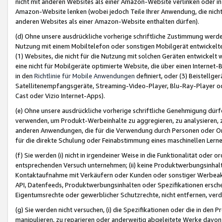
nicht mit anderen Websites als einer Amazon-Website verlinken oder i
Amazon-Website lenken (wobei jedoch Teile Ihrer Anwendung, die nich
anderen Websites als einer Amazon-Website enthalten dürfen).
(d) Ohne unsere ausdrückliche vorherige schriftliche Zustimmung werd
Nutzung mit einem Mobiltelefon oder sonstigen Mobilgerät entwickelt
(1) Websites, die nicht für die Nutzung mit solchen Geräten entwickelt
eine nicht für Mobilgeräte optimierte Website, die über einen Interne
in den
Richtlinie für Mobile Anwendungen
definiert, oder (3) Beistellge
Satellitenempfangsgeräte, Streaming-Video-Player, Blu-Ray-Player ode
Cast oder Vizio Internet-Apps).
(e) Ohne unsere ausdrückliche vorherige schriftliche Genehmigung dürfe
verwenden, um Produkt-Werbeinhalte zu aggregieren, zu analysieren, 
anderen Anwendungen, die für die Verwendung durch Personen oder Or
für die direkte Schulung oder Feinabstimmung eines maschinellen Lern
(f) Sie werden (i) nicht in irgendeiner Weise in die Funktionalität ode
entsprechenden Versuch unternehmen; (ii) keine Produktwerbungsinha
Kontaktaufnahme mit Verkäufern oder Kunden oder sonstiger Werbeaktiv
API, Datenfeeds, Produktwerbungsinhalten oder Spezifikationen erschei
Eigentumsrechte oder gewerblicher Schutzrechte, nicht entfernen, verd
(g) Sie werden nicht versuchen, (i) die Spezifikationen oder die in de
manipulieren, zu reparieren oder anderweitig abgeleitete Werke davon z