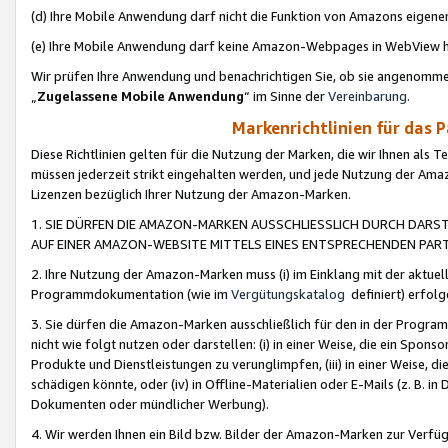
(d) Ihre Mobile Anwendung darf nicht die Funktion von Amazons eige
(e) Ihre Mobile Anwendung darf keine Amazon-Webpages in WebView 
Wir prüfen Ihre Anwendung und benachrichtigen Sie, ob sie angenomm
„
Zugelassene Mobile Anwendung
“ im Sinne der
Vereinbarung
.
Markenrichtlinien für das 
Diese Richtlinien gelten für die Nutzung der Marken, die wir Ihnen als 
müssen jederzeit strikt eingehalten werden, und jede Nutzung der Ama
Lizenzen bezüglich Ihrer Nutzung der Amazon-Marken.
1. SIE DÜRFEN DIE AMAZON-MARKEN AUSSCHLIESSLICH DURCH DARS
AUF EINER AMAZON-WEBSITE MITTELS EINES ENTSPRECHENDEN PART
2. Ihre Nutzung der Amazon-Marken muss (i) im Einklang mit der aktuells
Programmdokumentation (wie im
Vergütungskatalog
definiert) erfolg
3. Sie dürfen die Amazon-Marken ausschließlich für den in der Progr
nicht wie folgt nutzen oder darstellen: (i) in einer Weise, die ein Spo
Produkte und Dienstleistungen zu verunglimpfen, (iii) in einer Weise
schädigen könnte, oder (iv) in Offline-Materialien oder E-Mails (z. B.
Dokumenten oder mündlicher Werbung).
4. Wir werden Ihnen ein Bild bzw. Bilder der Amazon-Marken zur Verfüg