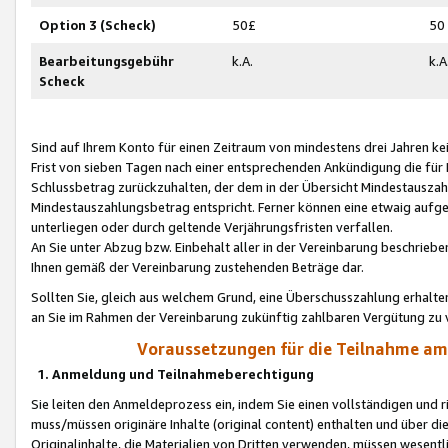
Option 3 (Scheck)
50£
50
Bearbeitungsgebühr
k.A.
k.A
Scheck
Sind auf Ihrem Konto für einen Zeitraum von mindestens drei Jahren kein
Frist von sieben Tagen nach einer entsprechenden Ankündigung die für
Schlussbetrag zurückzuhalten, der dem in der Übersicht Mindestausz
Mindestauszahlungsbetrag entspricht. Ferner können eine etwaig aufg
unterliegen oder durch geltende Verjährungsfristen verfallen.
An Sie unter Abzug bzw. Einbehalt aller in der Vereinbarung beschrieb
Ihnen gemäß der Vereinbarung zustehenden Beträge dar.
Sollten Sie, gleich aus welchem Grund, eine Überschusszahlung erhalte
an Sie im Rahmen der Vereinbarung zukünftig zahlbaren Vergütung zu 
Voraussetzungen für die Teilnahme a
1. Anmeldung und Teilnahmeberechtigung
Sie leiten den Anmeldeprozess ein, indem Sie einen vollständigen und 
muss/müssen originäre Inhalte (original content) enthalten und über d
Originalinhalte, die Materialien von Dritten verwenden, müssen wese