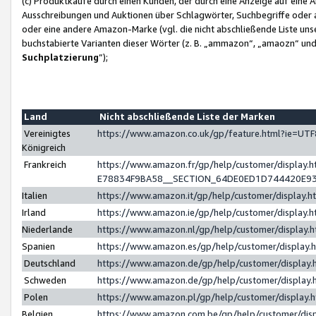
(c) Produktkäufe durch einen Kunden, der durch eine Anzeige auf eine 
Ausschreibungen und Auktionen über Schlagwörter, Suchbegriffe oder 
oder eine andere Amazon-Marke (vgl. die nicht abschließende Liste un
buchstabierte Varianten dieser Wörter (z. B. „ammazon“, „amaozn“ und „
Suchplatzierung
”);
Land
Nicht abschließende Liste der Marken
Vereinigtes
https://www.amazon.co.uk/gp/feature.html?ie=U
Königreich
Frankreich
https://www.amazon.fr/gp/help/customer/displa
E78834F9BA58__SECTION_64DE0ED1D744420E9
Italien
https://www.amazon.it/gp/help/customer/display
Irland
https://www.amazon.ie/gp/help/customer/displa
Niederlande
https://www.amazon.nl/gp/help/customer/display
Spanien
https://www.amazon.es/gp/help/customer/display
Deutschland
https://www.amazon.de/gp/help/customer/displa
Schweden
https://www.amazon.de/gp/help/customer/displa
Polen
https://www.amazon.pl/gp/help/customer/display
Belgien
https://www.amazon.com.be/gp/help/customer/d