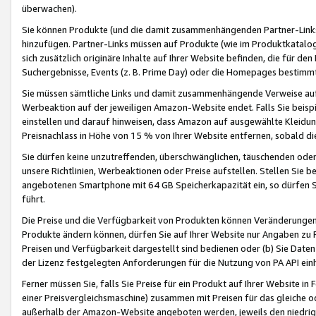
überwachen).
Sie können Produkte (und die damit zusammenhängenden Partner-Links)
hinzufügen. Partner-Links müssen auf Produkte (wie im Produktkatalog de
sich zusätzlich originäre Inhalte auf Ihrer Website befinden, die für 
Suchergebnisse, Events (z. B. Prime Day) oder die Homepages bestimmte
Sie müssen sämtliche Links und damit zusammenhängende Verweise auf z
Werbeaktion auf der jeweiligen Amazon-Website endet. Falls Sie beisp
einstellen und darauf hinweisen, dass Amazon auf ausgewählte Kleidun
Preisnachlass in Höhe von 15 % von Ihrer Website entfernen, sobald di
Sie dürfen keine unzutreffenden, überschwänglichen, täuschenden od
unsere Richtlinien, Werbeaktionen oder Preise aufstellen. Stellen Sie 
angebotenen Smartphone mit 64 GB Speicherkapazität ein, so dürfen S
führt.
Die Preise und die Verfügbarkeit von Produkten können Veränderungen 
Produkte ändern können, dürfen Sie auf Ihrer Website nur Angaben zu P
Preisen und Verfügbarkeit dargestellt sind bedienen oder (b) Sie Daten
der Lizenz festgelegten Anforderungen für die Nutzung von PA API einh
Ferner müssen Sie, falls Sie Preise für ein Produkt auf Ihrer Website in 
einer Preisvergleichsmaschine) zusammen mit Preisen für das gleiche o
außerhalb der Amazon-Website angeboten werden, jeweils den niedrigst