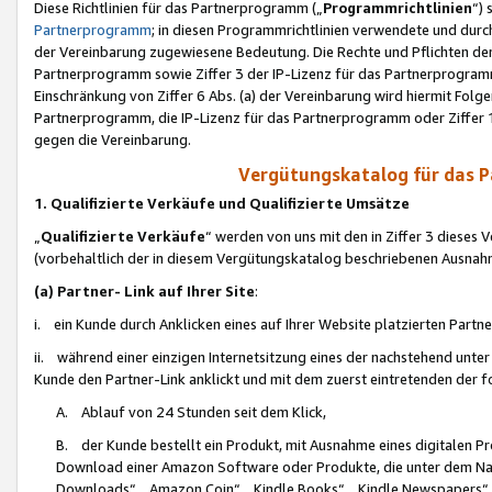
Diese Richtlinien für das Partnerprogramm („
Programmrichtlinien
“)
Partnerprogramm
; in diesen Programmrichtlinien verwendete und durch
der Vereinbarung zugewiesene Bedeutung. Die Rechte und Pflichten de
Partnerprogramm sowie Ziffer 3 der IP-Lizenz für das Partnerprogram
Einschränkung von Ziffer 6 Abs. (a) der Vereinbarung wird hiermit Fol
Partnerprogramm, die IP-Lizenz für das Partnerprogramm oder Ziffer 1
gegen die Vereinbarung.
Vergütungskatalog für das 
1. Qualifizierte Verkäufe und Qualifizierte Umsätze
„
Qualifizierte Verkäufe
“ werden von uns mit den in Ziffer 3 diese
(vorbehaltlich der in diesem Vergütungskatalog beschriebenen Ausnah
(a) Partner- Link auf Ihrer Site
:
i. ein Kunde durch Anklicken eines auf Ihrer Website platzierten Part
ii. während einer einzigen Internetsitzung eines der nachstehend unter (i)
Kunde den Partner-Link anklickt und mit dem zuerst eintretenden der f
A. Ablauf von 24 Stunden seit dem Klick,
B. der Kunde bestellt ein Produkt, mit Ausnahme eines digitalen P
Download einer Amazon Software oder Produkte, die unter dem N
Downloads“, „Amazon Coin“, „Kindle Books“, „Kindle Newspapers“, „