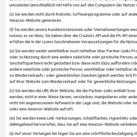
umzuleiten (einschließlich mit Hilfe von auf den Computern der Nutzer i
(s) Sie werden nicht durch Roboter, Softwareprogramme oder auf andere
Amazon-Website generieren.
(t) Sie werden unsere Kundenrezensionen oder Sternebewertungen wed
nutzen, es sei denn, Sie haben über die Creators API und die PA API e
erfüllen die in der Lizenz beschriebenen Voraussetzungen für die Nutzu
(u) Sie werden weder unmittelbar noch mittelbar über Partner-Links P
oder zu Nutzung durch eine andere natürliche oder juristische Person,
Geschäftspartnern nicht gestatten bzw. diese nicht dazu auffordern od
andere natürliche oder juristische Person, unmittelbar oder mittelbar
zu Wiederverkaufs- oder gewerblichen Zwecken (gleich welcher Art) 
auf Ihrer Website zum Wiederverkauf oder für gewerbliche Nutzungen 
(v) Sie werden die URL Ihrer Website, die die Partner-Links enthält b
werden, nicht in einer Weise tarnen, verstecken, manipulieren oder and
nicht mit angemessenem Aufwand in der Lage sind, die Website oder A
Links eine Amazon-Website aufruft.
(w) Sie werden keine Link-Verkürzungen, Schaltflächen, Hyperlinks ode
dahingehend hervorrufen, dass Sie auf eine Amazon-Website verlinken
(x) Auf unser Verlangen hin legen Sie uns eine schriftliche Bestätigung