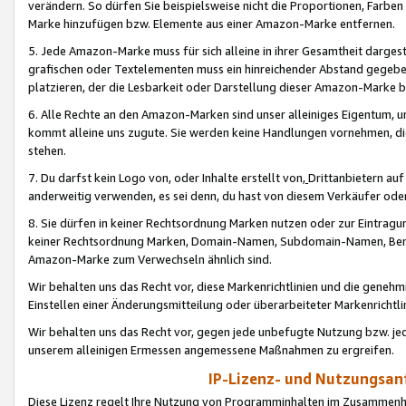
verändern. So dürfen Sie beispielsweise nicht die Proportionen, Farb
Marke hinzufügen bzw. Elemente aus einer Amazon-Marke entfernen.
5. Jede Amazon-Marke muss für sich alleine in ihrer Gesamtheit darge
grafischen oder Textelementen muss ein hinreichender Abstand gegebe
platzieren, der die Lesbarkeit oder Darstellung dieser Amazon-Marke b
6. Alle Rechte an den Amazon-Marken sind unser alleiniges Eigentum, 
kommt alleine uns zugute. Sie werden keine Handlungen vornehmen, 
stehen.
7. Du darfst kein Logo von, oder Inhalte erstellt von,
Drittanbietern au
anderweitig verwenden, es sei denn, du hast von diesem Verkäufer oder
8. Sie dürfen in keiner Rechtsordnung Marken nutzen oder zur Eintragu
keiner Rechtsordnung Marken, Domain-Namen, Subdomain-Namen, Benu
Amazon-Marke zum Verwechseln ähnlich sind.
Wir behalten uns das Recht vor, diese Markenrichtlinien und die gene
Einstellen einer Änderungsmitteilung oder überarbeiteter Markenricht
Wir behalten uns das Recht vor, gegen jede unbefugte Nutzung bzw. jede 
unserem alleinigen Ermessen angemessene Maßnahmen zu ergreifen.
IP-Lizenz- und Nutzungsan
Diese Lizenz regelt Ihre Nutzung von Programminhalten im Zusammen