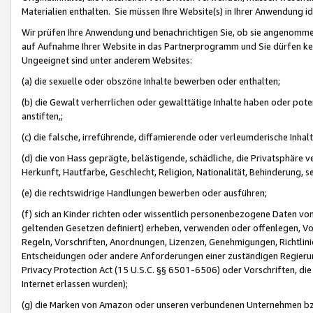
Materialien enthalten. Sie müssen Ihre Website(s) in Ihrer Anwendung ide
Wir prüfen Ihre Anwendung und benachrichtigen Sie, ob sie angenommen
auf Aufnahme Ihrer Website in das Partnerprogramm und Sie dürfen kei
Ungeeignet sind unter anderem Websites:
(a) die sexuelle oder obszöne Inhalte bewerben oder enthalten;
(b) die Gewalt verherrlichen oder gewalttätige Inhalte haben oder pot
anstiften,;
(c) die falsche, irreführende, diffamierende oder verleumderische Inha
(d) die von Hass geprägte, belästigende, schädliche, die Privatsphäre v
Herkunft, Hautfarbe, Geschlecht, Religion, Nationalität, Behinderung, 
(e) die rechtswidrige Handlungen bewerben oder ausführen;
(f) sich an Kinder richten oder wissentlich personenbezogene Daten vo
geltenden Gesetzen definiert) erheben, verwenden oder offenlegen, Vo
Regeln, Vorschriften, Anordnungen, Lizenzen, Genehmigungen, Richtlini
Entscheidungen oder andere Anforderungen einer zuständigen Regierung
Privacy Protection Act (15 U.S.C. §§ 6501-6506) oder Vorschriften, di
Internet erlassen wurden);
(g) die Marken von Amazon oder unseren verbundenen Unternehmen b