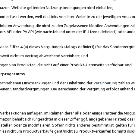
 Amazon-Website geltenden Nutzungsbedingungen nicht einhalten;
t und erfasst werden, weil die Links von Ihrer Website zu der jeweiligen Am
 Mobilen Anwendung, die nicht zu den Zugelassenen Mobilen Anwendungen zählt
s API oder PA API (wie nachstehend unter der IP-Lizenz definiert) oder ander
ie in Ziffer 4 (a) dieses Vergütungskatalogs definiert) (für das Sonderverg
weit nicht im Vertrag abweichend vereinbart, und
ngen von Produkten, die nicht auf einer Produkt-Listenseite verfügbar sind.
nerprogramms
eschriebenen Einschränkungen und der Einhaltung der
Vereinbarung
zahlen wir
ebenen Standardvergütungen. Die Berechnung der Vergütung erfolgt anhand e
beaktionen auflegen, im Rahmen derer alle oder einige Partner die Möglichk
Amazon behält sich (ungeachtet in dieser Ziffer ggf. angegebener Fristen) d
ustellen oder zu modifizieren. Sofern nichts anderes bestimmt ist, gelten 
s nicht um Produktverkäufe geht/nicht zu Produktverkäufen kommt) disqua