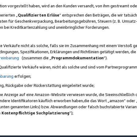
ktion vorgestellt haben, wird an den Kunden versandt, von ihm gestreamt od
erierten „
Qualifizierten Erlöse
“ entsprechen den Beträgen, die wir tatsäch
sten für Geschenkverpackung, Bearbeitungsgebühren, Steuern (z. B. Umsatz-
en bei Kreditkartenzahlung und uneinbringlicher Forderungen.
e Verkäufe nicht als solche, falls sie im Zusammenhang mit einem Verstoß 
ungen, Spezifikationen, Erklärungen und Richtlinien getätigt werden, die 
reinbarung
(zusammen die „
Programmdokumentation
“).
 Qualifizierte Verkäufe wären, nicht als solche und sind vom Partnerprogra
nbarung
erfolgen;
ung, Rückgabe oder Rückerstattung eingeleitet wurde;
ine Anzeige auf eine Amazon-Website verwiesen wurde, die Sieeinschließlich
ndere Identifikatoren käuflich erworben haben,die das Wort „amazon“ oder 
e unten genannten Links) bzw. Abwandlungen oder falsch buchstabierte Varia
e Kostenpflichtige Suchplatzierung
”);