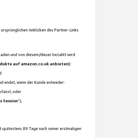
 ursprünglichen Anklicken des Partner-Links
laden und von diesem/dieser bezahlt wird
rodukte auf amazon.co.uk anbieten):
d
 und endet, wenn der Kunde entweder:
erlässt, oder
ls Session
“),
t spätestens 89 Tage nach seiner erstmaligen