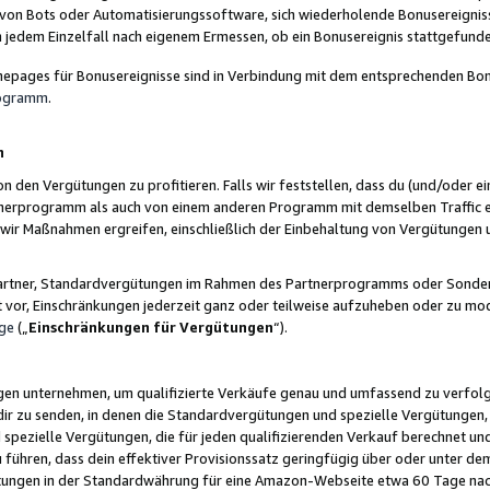
 von Bots oder Automatisierungssoftware, sich wiederholende Bonusereignisse
n jedem Einzelfall nach eigenem Ermessen, ob ein Bonusereignis stattgefund
epages für Bonusereignisse sind in Verbindung mit dem entsprechenden Bonu
rogramm
.
n
den Vergütungen zu profitieren. Falls wir feststellen, dass du (und/oder ein
erprogramm als auch von einem anderen Programm mit demselben Traffic ei
n wir Maßnahmen ergreifen, einschließlich der Einbehaltung von Vergütunge
r Partner, Standardvergütungen im Rahmen des Partnerprogramms oder Sonde
ht vor, Einschränkungen jederzeit ganz oder teilweise aufzuheben oder zu mod
ge
(„
Einschränkungen für Vergütungen
“).
ngen unternehmen, um qualifizierte Verkäufe genau und umfassend zu verfol
dir zu senden, in denen die Standardvergütungen und spezielle Vergütungen, 
pezielle Vergütungen, die für jeden qualifizierenden Verkauf berechnet un
 führen, dass dein effektiver Provisionssatz geringfügig über oder unter dem
ungen in der Standardwährung für eine Amazon-Webseite etwa 60 Tage nach