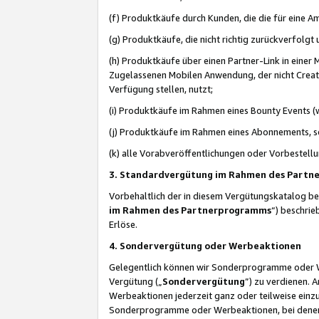
(f) Produktkäufe durch Kunden, die die für eine
(g) Produktkäufe, die nicht richtig zurückverfolg
(h) Produktkäufe über einen Partner-Link in einer
Zugelassenen Mobilen Anwendung, der nicht Creator
Verfügung stellen, nutzt;
(i) Produktkäufe im Rahmen eines Bounty Events (w
(j) Produktkäufe im Rahmen eines Abonnements, so
(k) alle Vorabveröffentlichungen oder Vorbestellu
3. Standardvergütung im Rahmen des Part
Vorbehaltlich der in diesem Vergütungskatalog b
im Rahmen des Partnerprogramms
“) beschri
Erlöse.
4. Sondervergütung oder Werbeaktionen
Gelegentlich können wir Sonderprogramme oder Wer
Vergütung („
Sondervergütung
”) zu verdienen. 
Werbeaktionen jederzeit ganz oder teilweise einz
Sonderprogramme oder Werbeaktionen, bei denen e