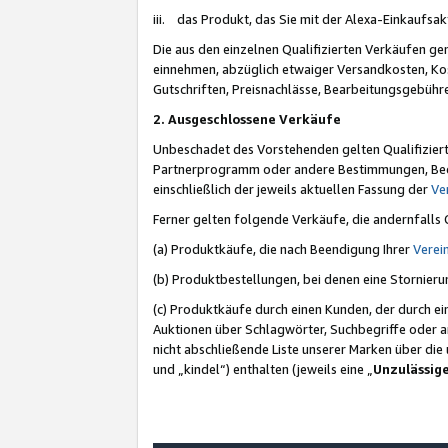
iii. das Produkt, das Sie mit der Alexa-Einkaufsa
Die aus den einzelnen Qualifizierten Verkäufen gen
einnehmen, abzüglich etwaiger Versandkosten, Ko
Gutschriften, Preisnachlässe, Bearbeitungsgebühr
2. Ausgeschlossene Verkäufe
Unbeschadet des Vorstehenden gelten Qualifiziert
Partnerprogramm oder andere Bestimmungen, Beding
einschließlich der jeweils aktuellen Fassung der
Ve
Ferner gelten folgende Verkäufe, die andernfalls
(a) Produktkäufe, die nach Beendigung Ihrer
Verei
(b) Produktbestellungen, bei denen eine Stornier
(c) Produktkäufe durch einen Kunden, der durch e
Auktionen über Schlagwörter, Suchbegriffe oder a
nicht abschließende Liste unserer Marken über di
und „kindel“) enthalten (jeweils eine „
Unzulässig