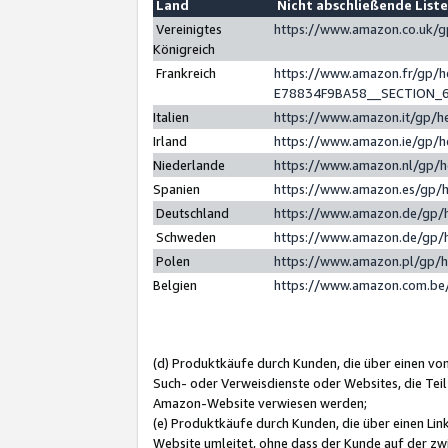
Land
Nicht abschließende List
Vereinigtes
https://www.amazon.co.uk/
Königreich
Frankreich
https://www.amazon.fr/gp/
E78834F9BA58__SECTION_
Italien
https://www.amazon.it/gp/h
Irland
https://www.amazon.ie/gp/
Niederlande
https://www.amazon.nl/gp/
Spanien
https://www.amazon.es/gp/
Deutschland
https://www.amazon.de/gp/
Schweden
https://www.amazon.de/gp/
Polen
https://www.amazon.pl/gp/
Belgien
https://www.amazon.com.be
(d) Produktkäufe durch Kunden, die über einen vo
Such- oder Verweisdienste oder Websites, die Teil
Amazon-Website verwiesen werden;
(e) Produktkäufe durch Kunden, die über einen Li
Website umleitet, ohne dass der Kunde auf der zw