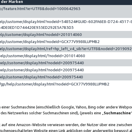
e der Marken
gp/feature.html?ie=UTF8&docId=1000642963
help/customer/display.html?nodeId=548524#GUID-602FA6E8-D724-4317-
64DE0ED1D744420E933ED292E5A7B3D3
elp/customer/display.html?nodeId=201014060
help/customer/display.html?nodeId=GCX77V9988LUPMB2
help/customer/display.html/ref=hp_left_v4_sib?ie=UTF8&nodeId=201909
help/customer/display.html/?nodeId=201014060
help/customer/display.html?nodeId=200975440
help/customer/display.html?nodeId=200975440
help/customer/display.html?nodeId=200975440
/gp/help/customer/display.html?nodeId=GCX77V9988LUPMB2
n einer Suchmaschine (einschließlich Google, Yahoo, Bing oder andere Webp
 des Netzwerkes solcher Suchmaschinen sind), (jeweils eine „
Suchmaschine
nk auf eine Amazon-Website verwiesen werden, der Nutzer über eine zwische
ischengeschalteten Website einen Link anklicken oder anderweitig bewusst a