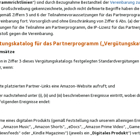
rammrichtlinien
“) sind durch Bezugnahme Bestandteil der
Vereinbarung z
Großschreibung gekennzeichnete, jedoch nicht definierte Begriffe haben die
 gemäß Ziffern 3 und 6 der Teilnahmevoraussetzungen für das Partnerprogram
nbarung fort. Vorsorglich und ohne Einschränkung von Ziffer 6 Abs. (a) der
ungen für die Teilnahme am Partnerprogramm, die IP-Lizenz für das Partner
rstoß gegen die Vereinbarung.
ungskatalog für das Partnerprogramm („Vergütungska
 Umsätze
n in Ziffer 3 dieses Vergütungskatalogs festgelegten Standardvergütungen v
r, wenn:
ite platzierten Partner-Links eine Amazon-Website aufruft; und
r nachstehend unter (i), (ii) und (iii) beschriebenen Ereignisse eintritt, wobe
 folgenden Ereignisse endet:
hme eines digitalen Produkts (gemäß Feststellung nach unserem alleinigen 
 „Amazon Music“, „Amazon Shorts“, „eDocs“, „Amazon Prime Video“, „Game
Newsfeeds“ oder „Kindle Magazines“) (jeweils ein „
Digitales Produkt
“) ver