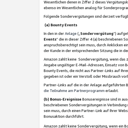
Wesentlichen denen in Ziffer 2 dieses Vergütung
ebenso im Wesentlichen analog für Sonderprogr
Folgende Sondervergütungen sind derzeit verfüg
(a) Bounty Events
In den in der
Anlage
(„
Sondervergütung
“) aufge
Events
“ die in dieser Ziffer 4 (a) beschriebenen 
anspruchsberechtigt sein muss, durch Anklicken ei
der Kunde in der entsprechenden Sitzung die in d
Amazon zahlt keine Sondervergütung, wenn das z
Angabe ungültiger E-Mail-Adressen, Einsatz von B
Bounty Events, die nicht aus Partner-Links auf Ihre
gegeben ist oder ein Verstoß oder Missbrauch vorl
Partner-Links auf die in der Anlage aufgeführte
die Teilnahme am Partnerprogramm
erlaubt.
(b) Bonus-Ereignisse
Bonusereignisse sind in au
beschriebenen Sondervergütungen in Verbindung m
sein muss, durch einen Partner-Link auf Ihrer We
Bonusaktion durchführt.
Amazon zahlt keine Sondervergütung, wenn ein Bon