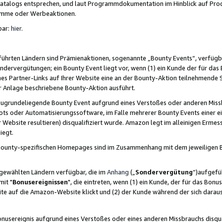
skatalogs entsprechen, und laut Programmdokumentation im Hinblick auf Pr
amme oder Werbeaktionen.
bar:
hier
.
führten Ländern sind Prämienaktionen, sogenannte „Bounty Events“, verfügb
Sondervergütungen; ein Bounty Event liegt vor, wenn (1) ein Kunde der für da
nes Partner-Links auf Ihrer Website eine an der Bounty-Aktion teilnehmende 
er Anlage beschriebene Bounty-Aktion ausführt.
ugrundeliegende Bounty Event aufgrund eines Verstoßes oder anderen Miss
ots oder Automatisierungssoftware, im Falle mehrerer Bounty Events einer e
r Website resultieren) disqualifiziert wurde. Amazon legt im alleinigen Ermess
iegt.
n Bounty-spezifischen Homepages sind im Zusammenhang mit dem jeweiligen
sgewählten Ländern verfügbar, die im
Anhang
(„
Sondervergütung
“)aufgefüh
it "
Bonusereignissen
", die eintreten, wenn (1) ein Kunde, der für das Bon
bsite auf die Amazon-Website klickt und (2) der Kunde während der sich dar
usereignis aufgrund eines Verstoßes oder eines anderen Missbrauchs disqua