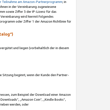
ur Teilnahme am Amazon-Partnerprogramm
; in
 ihnen in der Vereinbarung zugewiesene
m sowie Ziffer 3 der IP-Lizenz für das
 Vereinbarung wird hiermit Folgendes
programm oder Ziffer 1 der Amazon Richtlinie für
talog“)
ergütet und liegen (vorbehaltlich der in diesem
i die Sitzung beginnt, wenn der Kunde den Partner-
Ermessen, zum Beispiel der Download einer Amazon
 Downloads“, „Amazon Coin“, „Kindle Books“,
trieben werden, oder