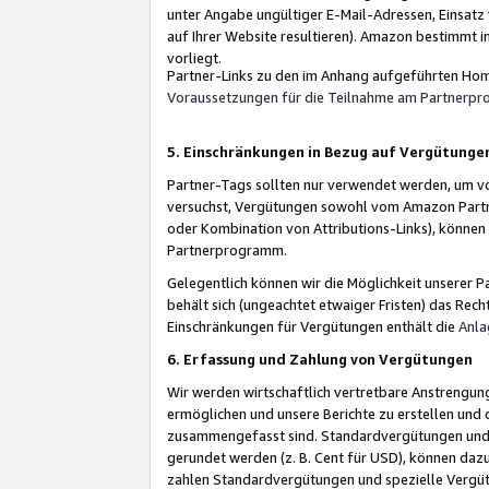
unter Angabe ungültiger E-Mail-Adressen, Einsatz
auf Ihrer Website resultieren). Amazon bestimmt i
vorliegt.
Partner-Links zu den im Anhang aufgeführten Hom
Voraussetzungen für die Teilnahme am Partnerp
5. Einschränkungen in Bezug auf Vergütunge
Partner-Tags sollten nur verwendet werden, um von 
versuchst, Vergütungen sowohl vom Amazon Partn
oder Kombination von Attributions-Links), könne
Partnerprogramm.
Gelegentlich können wir die Möglichkeit unsere
behält sich (ungeachtet etwaiger Fristen) das Rec
Einschränkungen für Vergütungen enthält die
Anla
6. Erfassung und Zahlung von Vergütungen
Wir werden wirtschaftlich vertretbare Anstrengu
ermöglichen und unsere Berichte zu erstellen und 
zusammengefasst sind. Standardvergütungen und s
gerundet werden (z. B. Cent für USD), können dazu
zahlen Standardvergütungen und spezielle Vergüt