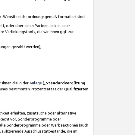
azon-Website nicht ordnungsgemäß formatiert sind;
, oder über einen Partner-Link in einer
e Verlinkungstools, die wir Ihnen ggf. zur
ütungen gezahlt werden);
 Ihnen die in der
Anlage
(„
Standardvergütung
ines bestimmten Prozentsatzes der Qualifizierten
eit erhalten, zusätzliche oder alternative
as Recht vor, Sonderprogramme oder
für alle Sonderprogramme oder Werbeaktionen (auch
lifizierende Ausschlusstatbestände, die im