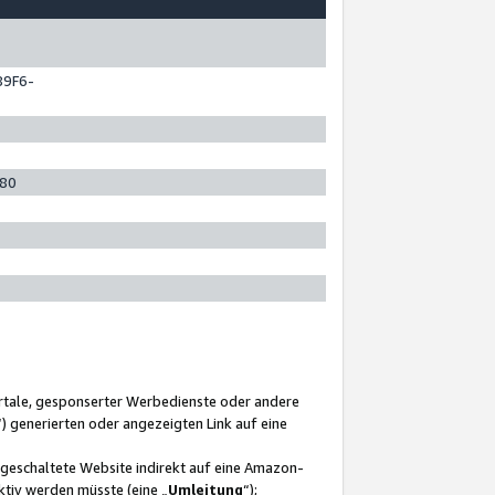
89F6-
280
ortale, gesponserter Werbedienste oder andere
“) generierten oder angezeigten Link auf eine
ngeschaltete Website indirekt auf eine Amazon-
ktiv werden müsste (eine „
Umleitung
“);