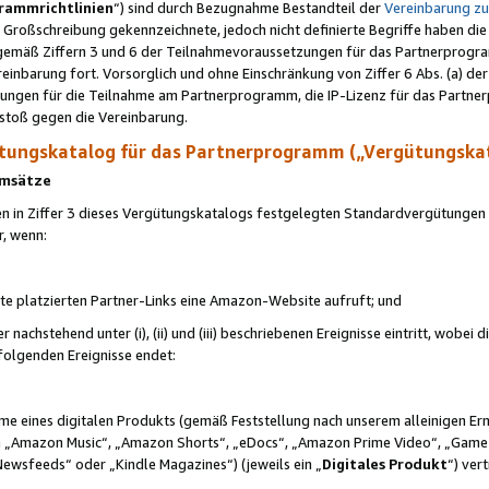
rammrichtlinien
“) sind durch Bezugnahme Bestandteil der
Vereinbarung z
Großschreibung gekennzeichnete, jedoch nicht definierte Begriffe haben die
 gemäß Ziffern 3 und 6 der Teilnahmevoraussetzungen für das Partnerprogram
nbarung fort. Vorsorglich und ohne Einschränkung von Ziffer 6 Abs. (a) der
ungen für die Teilnahme am Partnerprogramm, die IP-Lizenz für das Partner
rstoß gegen die Vereinbarung.
ungskatalog für das Partnerprogramm („Vergütungska
 Umsätze
n in Ziffer 3 dieses Vergütungskatalogs festgelegten Standardvergütungen v
r, wenn:
ite platzierten Partner-Links eine Amazon-Website aufruft; und
r nachstehend unter (i), (ii) und (iii) beschriebenen Ereignisse eintritt, wobe
 folgenden Ereignisse endet:
hme eines digitalen Produkts (gemäß Feststellung nach unserem alleinigen 
 „Amazon Music“, „Amazon Shorts“, „eDocs“, „Amazon Prime Video“, „Game
Newsfeeds“ oder „Kindle Magazines“) (jeweils ein „
Digitales Produkt
“) ver