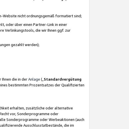
azon-Website nicht ordnungsgemäß formatiert sind;
, oder über einen Partner-Link in einer
e Verlinkungstools, die wir Ihnen ggf. zur
ütungen gezahlt werden);
 Ihnen die in der
Anlage
(„
Standardvergütung
ines bestimmten Prozentsatzes der Qualifizierten
eit erhalten, zusätzliche oder alternative
as Recht vor, Sonderprogramme oder
für alle Sonderprogramme oder Werbeaktionen (auch
lifizierende Ausschlusstatbestände, die im