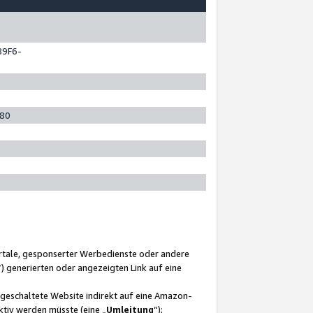
89F6-
280
ortale, gesponserter Werbedienste oder andere
“) generierten oder angezeigten Link auf eine
ngeschaltete Website indirekt auf eine Amazon-
ktiv werden müsste (eine „
Umleitung
“);