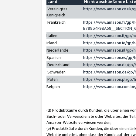
Land
Nicht abschließende List
Vereinigtes
https://www.amazon.co.uk/
Königreich
Frankreich
https://www.amazon.fr/gp/
E78834F9BA58__SECTION_
Italien
https://www.amazon.it/gp/h
Irland
https://www.amazon.ie/gp/
Niederlande
https://www.amazon.nl/gp/
Spanien
https://www.amazon.es/gp/
Deutschland
https://www.amazon.de/gp/
Schweden
https://www.amazon.de/gp/
Polen
https://www.amazon.pl/gp/
Belgien
https://www.amazon.com.be
(d) Produktkäufe durch Kunden, die über einen vo
Such- oder Verweisdienste oder Websites, die Teil
Amazon-Website verwiesen werden;
(e) Produktkäufe durch Kunden, die über einen Li
Website umleitet, ohne dass der Kunde auf der zw