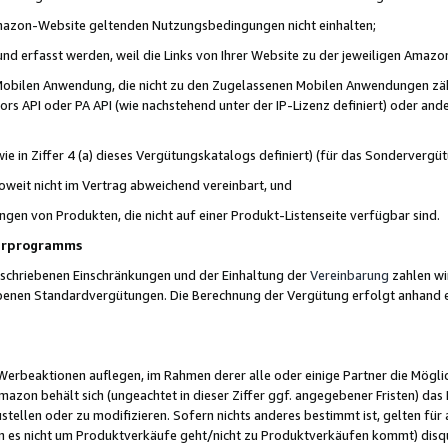
 Amazon-Website geltenden Nutzungsbedingungen nicht einhalten;
t und erfasst werden, weil die Links von Ihrer Website zu der jeweiligen Am
 Mobilen Anwendung, die nicht zu den Zugelassenen Mobilen Anwendungen zählt
s API oder PA API (wie nachstehend unter der IP-Lizenz definiert) oder ander
ie in Ziffer 4 (a) dieses Vergütungskatalogs definiert) (für das Sonderverg
weit nicht im Vertrag abweichend vereinbart, und
ngen von Produkten, die nicht auf einer Produkt-Listenseite verfügbar sind.
nerprogramms
eschriebenen Einschränkungen und der Einhaltung der
Vereinbarung
zahlen wir
ebenen Standardvergütungen. Die Berechnung der Vergütung erfolgt anhand e
beaktionen auflegen, im Rahmen derer alle oder einige Partner die Möglichk
Amazon behält sich (ungeachtet in dieser Ziffer ggf. angegebener Fristen) d
ustellen oder zu modifizieren. Sofern nichts anderes bestimmt ist, gelten 
s nicht um Produktverkäufe geht/nicht zu Produktverkäufen kommt) disqua