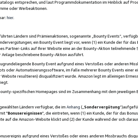
skatalogs entsprechen, und laut Programmdokumentation im Hinblick auf Pr
amme oder Werbeaktionen.
bar:
hier
.
führten Ländern sind Prämienaktionen, sogenannte „Bounty Events“, verfügb
Sondervergütungen; ein Bounty Event liegt vor, wenn (1) ein Kunde der für da
nes Partner-Links auf Ihrer Website eine an der Bounty-Aktion teilnehmende 
er Anlage beschriebene Bounty-Aktion ausführt.
ugrundeliegende Bounty Event aufgrund eines Verstoßes oder anderen Miss
ots oder Automatisierungssoftware, im Falle mehrerer Bounty Events einer e
r Website resultieren) disqualifiziert wurde. Amazon legt im alleinigen Ermess
iegt.
n Bounty-spezifischen Homepages sind im Zusammenhang mit dem jeweiligen
sgewählten Ländern verfügbar, die im
Anhang
(„
Sondervergütung
“)aufgefüh
it "
Bonusereignissen
", die eintreten, wenn (1) ein Kunde, der für das Bon
bsite auf die Amazon-Website klickt und (2) der Kunde während der sich dar
usereignis aufgrund eines Verstoßes oder eines anderen Missbrauchs disqua