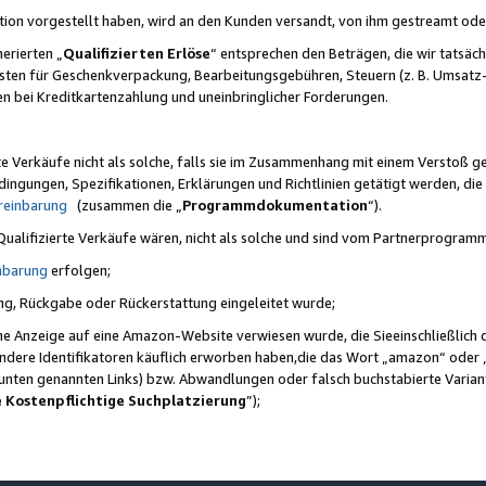
ktion vorgestellt haben, wird an den Kunden versandt, von ihm gestreamt od
erierten „
Qualifizierten Erlöse
“ entsprechen den Beträgen, die wir tatsäch
sten für Geschenkverpackung, Bearbeitungsgebühren, Steuern (z. B. Umsatz-
en bei Kreditkartenzahlung und uneinbringlicher Forderungen.
e Verkäufe nicht als solche, falls sie im Zusammenhang mit einem Verstoß 
ungen, Spezifikationen, Erklärungen und Richtlinien getätigt werden, die 
reinbarung
(zusammen die „
Programmdokumentation
“).
 Qualifizierte Verkäufe wären, nicht als solche und sind vom Partnerprogra
nbarung
erfolgen;
ung, Rückgabe oder Rückerstattung eingeleitet wurde;
ine Anzeige auf eine Amazon-Website verwiesen wurde, die Sieeinschließlich
ndere Identifikatoren käuflich erworben haben,die das Wort „amazon“ oder 
e unten genannten Links) bzw. Abwandlungen oder falsch buchstabierte Varia
e Kostenpflichtige Suchplatzierung
”);