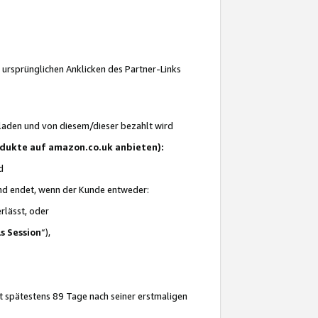
 ursprünglichen Anklicken des Partner-Links
laden und von diesem/dieser bezahlt wird
rodukte auf amazon.co.uk anbieten):
d
 und endet, wenn der Kunde entweder:
erlässt, oder
ls Session
“),
t spätestens 89 Tage nach seiner erstmaligen