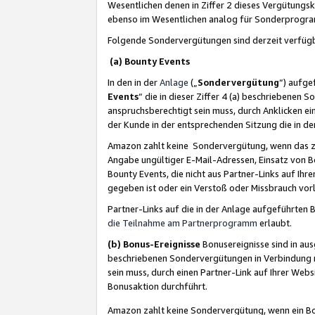
Wesentlichen denen in Ziffer 2 dieses Vergütung
ebenso im Wesentlichen analog für Sonderprogr
Folgende Sondervergütungen sind derzeit verfüg
(a) Bounty Events
In den in der
Anlage
(„
Sondervergütung
“) aufge
Events
“ die in dieser Ziffer 4 (a) beschriebenen 
anspruchsberechtigt sein muss, durch Anklicken ei
der Kunde in der entsprechenden Sitzung die in d
Amazon zahlt keine Sondervergütung, wenn das z
Angabe ungültiger E-Mail-Adressen, Einsatz von B
Bounty Events, die nicht aus Partner-Links auf Ihre
gegeben ist oder ein Verstoß oder Missbrauch vorl
Partner-Links auf die in der Anlage aufgeführte
die Teilnahme am Partnerprogramm
erlaubt.
(b) Bonus-Ereignisse
Bonusereignisse sind in au
beschriebenen Sondervergütungen in Verbindung m
sein muss, durch einen Partner-Link auf Ihrer We
Bonusaktion durchführt.
Amazon zahlt keine Sondervergütung, wenn ein Bon