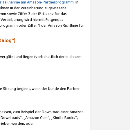
ur Teilnahme am Amazon-Partnerprogramm
; in
 ihnen in der Vereinbarung zugewiesene
m sowie Ziffer 3 der IP-Lizenz für das
 Vereinbarung wird hiermit Folgendes
programm oder Ziffer 1 der Amazon Richtlinie für
talog“)
ergütet und liegen (vorbehaltlich der in diesem
i die Sitzung beginnt, wenn der Kunde den Partner-
Ermessen, zum Beispiel der Download einer Amazon
 Downloads“, „Amazon Coin“, „Kindle Books“,
trieben werden, oder