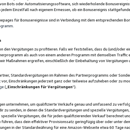
 von Bots oder Automatisierungssoftware, sich wiederholende Bonusereignisse
n jedem Einzelfall nach eigenem Ermessen, ob ein Bonusereignis stattgefund
epages für Bonusereignisse sind in Verbindung mit dem entsprechenden Bonu
rogramm
.
n
den Vergütungen zu profitieren. Falls wir feststellen, dass du (und/oder ein
erprogramm als auch von einem anderen Programm mit demselben Traffic ei
n wir Maßnahmen ergreifen, einschließlich der Einbehaltung von Vergütunge
r Partner, Standardvergütungen im Rahmen des Partnerprogramms oder Sonde
ht vor, Einschränkungen jederzeit ganz oder teilweise aufzuheben oder zu mod
ge
(„
Einschränkungen für Vergütungen
“).
ngen unternehmen, um qualifizierte Verkäufe genau und umfassend zu verfol
dir zu senden, in denen die Standardvergütungen und spezielle Vergütungen, 
pezielle Vergütungen, die für jeden qualifizierenden Verkauf berechnet un
 führen, dass dein effektiver Provisionssatz geringfügig über oder unter dem
ungen in der Standardwährung für eine Amazon-Webseite etwa 60 Tage nach