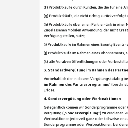
(f) Produktkäufe durch Kunden, die die für eine
(g) Produktkäufe, die nicht richtig zurückverfolg
(h) Produktkäufe über einen Partner-Link in einer
Zugelassenen Mobilen Anwendung, der nicht Creator
Verfügung stellen, nutzt;
(i) Produktkäufe im Rahmen eines Bounty Events (w
(j) Produktkäufe im Rahmen eines Abonnements, so
(k) alle Vorabveröffentlichungen oder Vorbestellu
3. Standardvergütung im Rahmen des Part
Vorbehaltlich der in diesem Vergütungskatalog b
im Rahmen des Partnerprogramms
“) beschri
Erlöse.
4. Sondervergütung oder Werbeaktionen
Gelegentlich können wir Sonderprogramme oder Wer
Vergütung („
Sondervergütung
”) zu verdienen. 
Werbeaktionen jederzeit ganz oder teilweise einz
Sonderprogramme oder Werbeaktionen, bei denen e