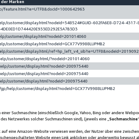
e der Marken
gp/feature.html?ie=UTF8&docId=1000642963
help/customer/display.html?nodeId=548524#GUID-602FA6E8-D724-4317-
64DE0ED1D744420E933ED292E5A7B3D3
elp/customer/display.html?nodeId=201014060
help/customer/display.html?nodeId=GCX77V9988LUPMB2
help/customer/display.html/ref=hp_left_v4_sib?ie=UTF8&nodeId=201909
help/customer/display.html/?nodeId=201014060
help/customer/display.html?nodeId=200975440
help/customer/display.html?nodeId=200975440
help/customer/display.html?nodeId=200975440
/gp/help/customer/display.html?nodeId=GCX77V9988LUPMB2
n einer Suchmaschine (einschließlich Google, Yahoo, Bing oder andere Webp
 des Netzwerkes solcher Suchmaschinen sind), (jeweils eine „
Suchmaschine
nk auf eine Amazon-Website verwiesen werden, der Nutzer über eine zwische
ischengeschalteten Website einen Link anklicken oder anderweitig bewusst a