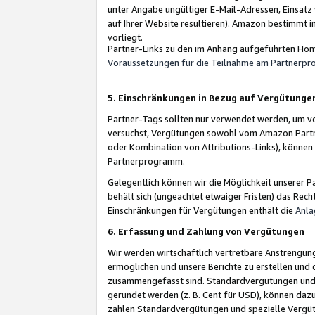
unter Angabe ungültiger E-Mail-Adressen, Einsatz
auf Ihrer Website resultieren). Amazon bestimmt i
vorliegt.
Partner-Links zu den im Anhang aufgeführten Hom
Voraussetzungen für die Teilnahme am Partnerp
5. Einschränkungen in Bezug auf Vergütunge
Partner-Tags sollten nur verwendet werden, um von 
versuchst, Vergütungen sowohl vom Amazon Partn
oder Kombination von Attributions-Links), könne
Partnerprogramm.
Gelegentlich können wir die Möglichkeit unsere
behält sich (ungeachtet etwaiger Fristen) das Rec
Einschränkungen für Vergütungen enthält die
Anla
6. Erfassung und Zahlung von Vergütungen
Wir werden wirtschaftlich vertretbare Anstrengu
ermöglichen und unsere Berichte zu erstellen und 
zusammengefasst sind. Standardvergütungen und s
gerundet werden (z. B. Cent für USD), können dazu
zahlen Standardvergütungen und spezielle Vergüt