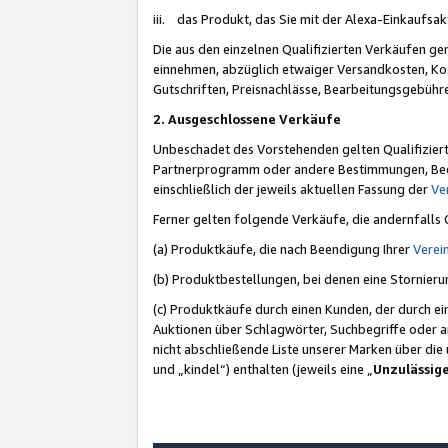
iii. das Produkt, das Sie mit der Alexa-Einkaufsa
Die aus den einzelnen Qualifizierten Verkäufen gen
einnehmen, abzüglich etwaiger Versandkosten, Ko
Gutschriften, Preisnachlässe, Bearbeitungsgebühr
2. Ausgeschlossene Verkäufe
Unbeschadet des Vorstehenden gelten Qualifiziert
Partnerprogramm oder andere Bestimmungen, Beding
einschließlich der jeweils aktuellen Fassung der
Ve
Ferner gelten folgende Verkäufe, die andernfalls
(a) Produktkäufe, die nach Beendigung Ihrer
Verei
(b) Produktbestellungen, bei denen eine Stornier
(c) Produktkäufe durch einen Kunden, der durch e
Auktionen über Schlagwörter, Suchbegriffe oder a
nicht abschließende Liste unserer Marken über di
und „kindel“) enthalten (jeweils eine „
Unzulässig