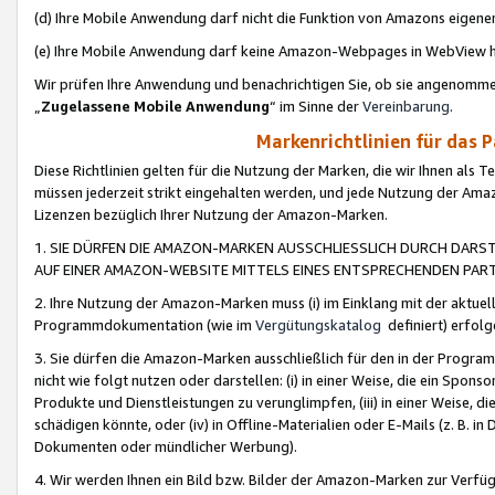
(d) Ihre Mobile Anwendung darf nicht die Funktion von Amazons eige
(e) Ihre Mobile Anwendung darf keine Amazon-Webpages in WebView 
Wir prüfen Ihre Anwendung und benachrichtigen Sie, ob sie angenomm
„
Zugelassene Mobile Anwendung
“ im Sinne der
Vereinbarung
.
Markenrichtlinien für das 
Diese Richtlinien gelten für die Nutzung der Marken, die wir Ihnen als 
müssen jederzeit strikt eingehalten werden, und jede Nutzung der Ama
Lizenzen bezüglich Ihrer Nutzung der Amazon-Marken.
1. SIE DÜRFEN DIE AMAZON-MARKEN AUSSCHLIESSLICH DURCH DARS
AUF EINER AMAZON-WEBSITE MITTELS EINES ENTSPRECHENDEN PART
2. Ihre Nutzung der Amazon-Marken muss (i) im Einklang mit der aktuells
Programmdokumentation (wie im
Vergütungskatalog
definiert) erfolg
3. Sie dürfen die Amazon-Marken ausschließlich für den in der Progr
nicht wie folgt nutzen oder darstellen: (i) in einer Weise, die ein Spo
Produkte und Dienstleistungen zu verunglimpfen, (iii) in einer Weise
schädigen könnte, oder (iv) in Offline-Materialien oder E-Mails (z. B.
Dokumenten oder mündlicher Werbung).
4. Wir werden Ihnen ein Bild bzw. Bilder der Amazon-Marken zur Verfüg