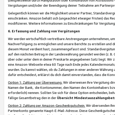
(beispielsweise durch Manipulation oder Kombination von Attributions-
Vergütungen und/oder der Beendigung deiner Teilnahme am Partnerp
Gelegentlich können wir die Möglichkeit unserer Partner, Standardv
einschränken. Amazon behält sich (ungeachtet etwaiger Fristen) das Re
modifizieren. Weitere Informationen zu Einschränkungen für Vergütung
6. Erfassung und Zahlung von Vergütungen
Wir werden wirtschaftlich vertretbare Anstrengungen unternehmen, um 
Nachverfolgung zu ermöglichen und unsere Berichte zu erstellen und di
diesem Monat verdient hast, zusammengefasst sind. Standardvergütung
auf den nächsten Betrag in der Landeswährung gerundet werden (z. B. C
über oder unter dem in deiner Preiskarte angegebenen Satz liegt. Wir
eine Amazon-Webseite etwa 60 Tage nach Ende jedes Kalendermonats, i
wurden. Du kannst wählen, ob du Zahlungen in einer anderen Währung
dafür entscheidest, erklärst du dich damit einverstanden, dass die K
Option 1: Zahlung per Überweisung.
Wir überweisen Ihre Vergütung dir
Namen der Bank, die Kontonummer, den Namen des Kontoinhabers bzw. a
erforderlich) nennen. Sollten Sie sich für diese Option entscheiden, be
fällige Gesamtbetrag den in der
Übersicht Mindestauszahlungsbet
Option 2: Zahlung per Amazon-Geschenkgutschein.
Wir übersenden Ihne
Partnerkonto genannte Haupt-E-Mail-Adresse. Diese Geschenkgutschei