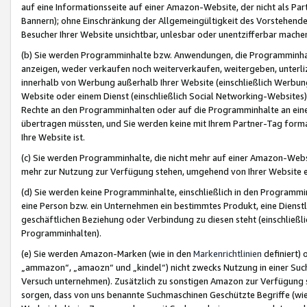
auf eine Informationsseite auf einer Amazon-Website, der nicht als Part
Bannern); ohne Einschränkung der Allgemeingültigkeit des Vorstehende
Besucher Ihrer Website unsichtbar, unlesbar oder unentzifferbar mache
(b) Sie werden Programminhalte bzw. Anwendungen, die Programminhalt
anzeigen, weder verkaufen noch weiterverkaufen, weitergeben, unterli
innerhalb von Werbung außerhalb Ihrer Website (einschließlich Werbun
Website oder einem Dienst (einschließlich Social Networking-Website
Rechte an den Programminhalten oder auf die Programminhalte an eine a
übertragen müssten, und Sie werden keine mit Ihrem Partner-Tag formati
Ihre Website ist.
(c) Sie werden Programminhalte, die nicht mehr auf einer Amazon-Websit
mehr zur Nutzung zur Verfügung stehen, umgehend von Ihrer Website e
(d) Sie werden keine Programminhalte, einschließlich in den Programmin
eine Person bzw. ein Unternehmen ein bestimmtes Produkt, eine Dienstle
geschäftlichen Beziehung oder Verbindung zu diesen steht (einschließli
Programminhalten).
(e) Sie werden Amazon-Marken (wie in den
Markenrichtlinien
definiert) 
„ammazon“, „amaozn“ und „kindel“) nicht zwecks Nutzung in einer Suc
Versuch unternehmen). Zusätzlich zu sonstigen Amazon zur Verfügung 
sorgen, dass von uns benannte Suchmaschinen Geschützte Begriffe (wie 