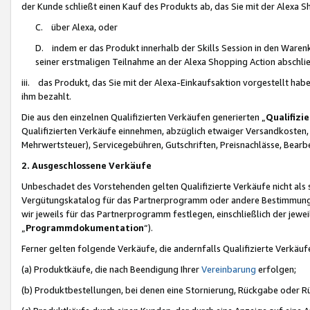
der Kunde schließt einen Kauf des Produkts ab, das Sie mit der Alexa 
C. über Alexa, oder
D. indem er das Produkt innerhalb der Skills Session in den Waren
seiner erstmaligen Teilnahme an der Alexa Shopping Action abschlie
iii. das Produkt, das Sie mit der Alexa-Einkaufsaktion vorgestellt ha
ihm bezahlt.
Die aus den einzelnen Qualifizierten Verkäufen generierten „
Qualifizi
Qualifizierten Verkäufe einnehmen, abzüglich etwaiger Versandkosten
Mehrwertsteuer), Servicegebühren, Gutschriften, Preisnachlässe, Bear
2. Ausgeschlossene Verkäufe
Unbeschadet des Vorstehenden gelten Qualifizierte Verkäufe nicht als
Vergütungskatalog für das Partnerprogramm oder andere Bestimmungen,
wir jeweils für das Partnerprogramm festlegen, einschließlich der jewe
„
Programmdokumentation
“).
Ferner gelten folgende Verkäufe, die andernfalls Qualifizierte Verkä
(a) Produktkäufe, die nach Beendigung Ihrer
Vereinbarung
erfolgen;
(b) Produktbestellungen, bei denen eine Stornierung, Rückgabe oder R