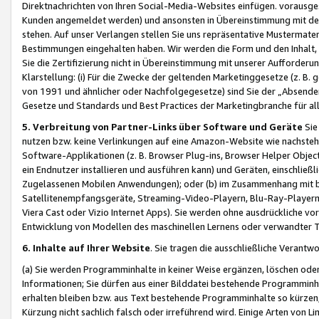
Direktnachrichten von Ihren Social-Media-Websites einfügen. vorausg
Kunden angemeldet werden) und ansonsten in Übereinstimmung mit der
stehen. Auf unser Verlangen stellen Sie uns repräsentative Mustermater
Bestimmungen eingehalten haben. Wir werden die Form und den Inhalt, di
Sie die Zertifizierung nicht in Übereinstimmung mit unserer Aufforderu
Klarstellung: (i) Für die Zwecke der geltenden Marketinggesetze (z. 
von 1991 und ähnlicher oder Nachfolgegesetze) sind Sie der „Absender“ j
Gesetze und Standards und Best Practices der Marketingbranche für 
5. Verbreitung von Partner-Links über Software und Geräte
Sie
nutzen bzw. keine Verlinkungen auf eine Amazon-Website wie nachsteh
Software-Applikationen (z. B. Browser Plug-ins, Browser Helper Objec
ein Endnutzer installieren und ausführen kann) und Geräten, einschlie
Zugelassenen Mobilen Anwendungen); oder (b) im Zusammenhang mit bzw.
Satellitenempfangsgeräte, Streaming-Video-Playern, Blu-Ray-Playern 
Viera Cast oder Vizio Internet Apps). Sie werden ohne ausdrückliche v
Entwicklung von Modellen des maschinellen Lernens oder verwandter 
6. Inhalte auf Ihrer Website
. Sie tragen die ausschließliche Verantwo
(a) Sie werden Programminhalte in keiner Weise ergänzen, löschen oder
Informationen; Sie dürfen aus einer Bilddatei bestehende Programminhal
erhalten bleiben bzw. aus Text bestehende Programminhalte so kürzen, 
Kürzung nicht sachlich falsch oder irreführend wird. Einige Arten von L