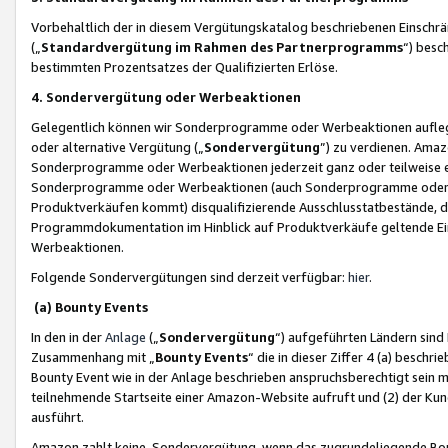
Vorbehaltlich der in diesem Vergütungskatalog beschriebenen Einschr
(„
Standardvergütung im Rahmen des Partnerprogramms
“) besc
bestimmten Prozentsatzes der Qualifizierten Erlöse.
4. Sondervergütung oder Werbeaktionen
Gelegentlich können wir Sonderprogramme oder Werbeaktionen auflegen,
oder alternative Vergütung („
Sondervergütung
”) zu verdienen. Amazo
Sonderprogramme oder Werbeaktionen jederzeit ganz oder teilweise einz
Sonderprogramme oder Werbeaktionen (auch Sonderprogramme oder We
Produktverkäufen kommt) disqualifizierende Ausschlusstatbestände, di
Programmdokumentation im Hinblick auf Produktverkäufe geltende E
Werbeaktionen.
Folgende Sondervergütungen sind derzeit verfügbar:
hier
.
(a) Bounty Events
In den in der
Anlage
(„
Sondervergütung
“) aufgeführten Ländern sind
Zusammenhang mit „
Bounty Events
“ die in dieser Ziffer 4 (a) besch
Bounty Event wie in der Anlage beschrieben anspruchsberechtigt sein mu
teilnehmende Startseite einer Amazon-Website aufruft und (2) der Kun
ausführt.
Amazon zahlt keine Sondervergütung, wenn das zugrundeliegende Boun