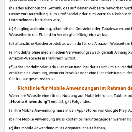
(b) jedes alkoholische Getränk, das auf deiner Webseite beworben wird
Lizenz zur Herstellung, zum Großhandel oder zum Vertrieb alkoholisch
Unternehmens betrieben wird,
(c) Säuglingsnahruhrung, alkoholische Getränke oder Tabakwaren und E
Webseiten in der EU und im Vereinigten Königreich wirbst,
(d) pflanzliche Raucherprodukte, wenn du für die Amazon-Webseite in B
(e) Produkte ohne medizinischen Verwendungszweck gemäß Anhang XVI 
Amazon-Webseite in Frankreich wirbst,
(f) jedes Produkt oder jede Dienstleistung, bei der es sich um ein Prod
erhältst eine Warnung, wenn ein Produkt oder eine Dienstleistung in de
Central ausgeschlossen ist.
Richtlinie für Mobile Anwendungen im Rahmen de
Wenn Ihre Website eine für die Nutzung auf Mobiltelefonen, Tablets 
„
Mobile Anwendung
“) enthält, gilt Folgendes:
(a) Ihre Mobile Anwendung muss in den App-Stores von Google Play, A
(b) Ihre Mobile Anwendung muss kostenlos heruntergeladen werden könn
(c) Ihre Mobile Anwendung muss originäre Inhalte haben,