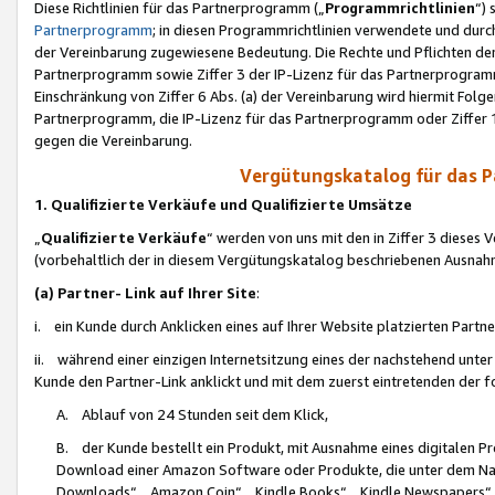
Diese Richtlinien für das Partnerprogramm („
Programmrichtlinien
“)
Partnerprogramm
; in diesen Programmrichtlinien verwendete und durch
der Vereinbarung zugewiesene Bedeutung. Die Rechte und Pflichten de
Partnerprogramm sowie Ziffer 3 der IP-Lizenz für das Partnerprogram
Einschränkung von Ziffer 6 Abs. (a) der Vereinbarung wird hiermit Fol
Partnerprogramm, die IP-Lizenz für das Partnerprogramm oder Ziffer 1
gegen die Vereinbarung.
Vergütungskatalog für das 
1. Qualifizierte Verkäufe und Qualifizierte Umsätze
„
Qualifizierte Verkäufe
“ werden von uns mit den in Ziffer 3 diese
(vorbehaltlich der in diesem Vergütungskatalog beschriebenen Ausnah
(a) Partner- Link auf Ihrer Site
:
i. ein Kunde durch Anklicken eines auf Ihrer Website platzierten Part
ii. während einer einzigen Internetsitzung eines der nachstehend unter (i)
Kunde den Partner-Link anklickt und mit dem zuerst eintretenden der f
A. Ablauf von 24 Stunden seit dem Klick,
B. der Kunde bestellt ein Produkt, mit Ausnahme eines digitalen P
Download einer Amazon Software oder Produkte, die unter dem N
Downloads“, „Amazon Coin“, „Kindle Books“, „Kindle Newspapers“, „