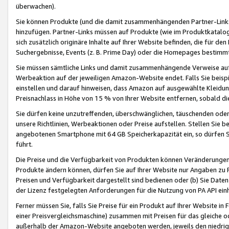
überwachen).
Sie können Produkte (und die damit zusammenhängenden Partner-Links)
hinzufügen. Partner-Links müssen auf Produkte (wie im Produktkatalog de
sich zusätzlich originäre Inhalte auf Ihrer Website befinden, die für 
Suchergebnisse, Events (z. B. Prime Day) oder die Homepages bestimmte
Sie müssen sämtliche Links und damit zusammenhängende Verweise auf z
Werbeaktion auf der jeweiligen Amazon-Website endet. Falls Sie beisp
einstellen und darauf hinweisen, dass Amazon auf ausgewählte Kleidun
Preisnachlass in Höhe von 15 % von Ihrer Website entfernen, sobald di
Sie dürfen keine unzutreffenden, überschwänglichen, täuschenden od
unsere Richtlinien, Werbeaktionen oder Preise aufstellen. Stellen Sie 
angebotenen Smartphone mit 64 GB Speicherkapazität ein, so dürfen S
führt.
Die Preise und die Verfügbarkeit von Produkten können Veränderungen 
Produkte ändern können, dürfen Sie auf Ihrer Website nur Angaben zu P
Preisen und Verfügbarkeit dargestellt sind bedienen oder (b) Sie Daten
der Lizenz festgelegten Anforderungen für die Nutzung von PA API einh
Ferner müssen Sie, falls Sie Preise für ein Produkt auf Ihrer Website in 
einer Preisvergleichsmaschine) zusammen mit Preisen für das gleiche o
außerhalb der Amazon-Website angeboten werden, jeweils den niedrigst