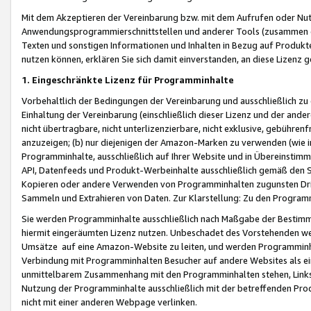
Mit dem Akzeptieren der Vereinbarung bzw. mit dem Aufrufen oder Nutz
Anwendungsprogrammierschnittstellen und anderer Tools (zusammen die
Texten und sonstigen Informationen und Inhalten in Bezug auf Produkte
nutzen können, erklären Sie sich damit einverstanden, an diese Lizenz 
1. Eingeschränkte Lizenz für Programminhalte
Vorbehaltlich der Bedingungen der Vereinbarung und ausschließlich z
Einhaltung der Vereinbarung (einschließlich dieser Lizenz und der ande
nicht übertragbare, nicht unterlizenzierbare, nicht exklusive, gebühren
anzuzeigen; (b) nur diejenigen der Amazon-Marken zu verwenden (wie in 
Programminhalte, ausschließlich auf Ihrer Website und in Übereinstimmu
API, Datenfeeds und Produkt-Werbeinhalte ausschließlich gemäß den Spe
Kopieren oder andere Verwenden von Programminhalten zugunsten Dri
Sammeln und Extrahieren von Daten. Zur Klarstellung: Zu den Program
Sie werden Programminhalte ausschließlich nach Maßgabe der Besti
hiermit eingeräumten Lizenz nutzen. Unbeschadet des Vorstehenden we
Umsätze auf eine Amazon-Website zu leiten, und werden Programminhal
Verbindung mit Programminhalten Besucher auf andere Websites als ein
unmittelbarem Zusammenhang mit den Programminhalten stehen, Links z
Nutzung der Programminhalte ausschließlich mit der betreffenden Pr
nicht mit einer anderen Webpage verlinken.