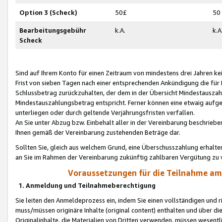
Option 3 (Scheck)
50£
50
Bearbeitungsgebühr
k.A.
k.A
Scheck
Sind auf Ihrem Konto für einen Zeitraum von mindestens drei Jahren kein
Frist von sieben Tagen nach einer entsprechenden Ankündigung die für
Schlussbetrag zurückzuhalten, der dem in der Übersicht Mindestausz
Mindestauszahlungsbetrag entspricht. Ferner können eine etwaig aufg
unterliegen oder durch geltende Verjährungsfristen verfallen.
An Sie unter Abzug bzw. Einbehalt aller in der Vereinbarung beschrieb
Ihnen gemäß der Vereinbarung zustehenden Beträge dar.
Sollten Sie, gleich aus welchem Grund, eine Überschusszahlung erhalte
an Sie im Rahmen der Vereinbarung zukünftig zahlbaren Vergütung zu 
Voraussetzungen für die Teilnahme a
1. Anmeldung und Teilnahmeberechtigung
Sie leiten den Anmeldeprozess ein, indem Sie einen vollständigen und 
muss/müssen originäre Inhalte (original content) enthalten und über d
Originalinhalte, die Materialien von Dritten verwenden, müssen wese