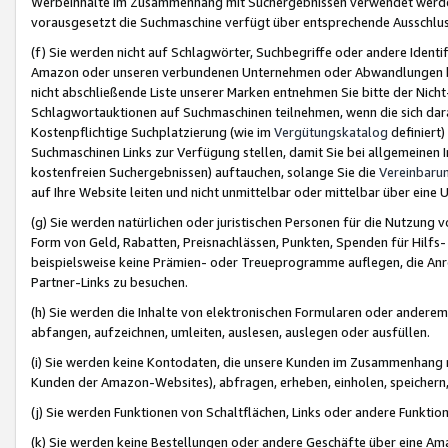
Werbeinhalte im Zusammenhang mit Suchergebnissen verwendet werden,
vorausgesetzt die Suchmaschine verfügt über entsprechende Ausschlu
(f) Sie werden nicht auf Schlagwörter, Suchbegriffe oder andere Ident
Amazon oder unseren verbundenen Unternehmen oder Abwandlungen bzw
nicht abschließende Liste unserer Marken entnehmen Sie bitte der Nich
Schlagwortauktionen auf Suchmaschinen teilnehmen, wenn die sich da
Kostenpflichtige Suchplatzierung (wie im
Vergütungskatalog
definiert
Suchmaschinen Links zur Verfügung stellen, damit Sie bei allgemeinen I
kostenfreien Suchergebnissen) auftauchen, solange Sie die
Vereinbaru
auf Ihre Website leiten und nicht unmittelbar oder mittelbar über eine
(g) Sie werden natürlichen oder juristischen Personen für die Nutzung 
Form von Geld, Rabatten, Preisnachlässen, Punkten, Spenden für Hilfs
beispielsweise keine Prämien- oder Treueprogramme auflegen, die Anrei
Partner-Links zu besuchen.
(h) Sie werden die Inhalte von elektronischen Formularen oder anderem M
abfangen, aufzeichnen, umleiten, auslesen, auslegen oder ausfüllen.
(i) Sie werden keine Kontodaten, die unsere Kunden im Zusammenhang 
Kunden der Amazon-Websites), abfragen, erheben, einholen, speichern,
(j) Sie werden Funktionen von Schaltflächen, Links oder andere Funkti
(k) Sie werden keine Bestellungen oder andere Geschäfte über eine Ama