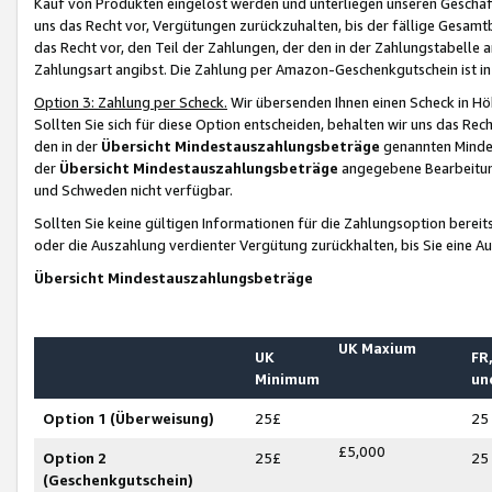
Kauf von Produkten eingelöst werden und unterliegen unseren Geschäf
uns das Recht vor, Vergütungen zurückzuhalten, bis der fällige Gesamt
das Recht vor, den Teil der Zahlungen, der den in der Zahlungstabelle 
Zahlungsart angibst. Die Zahlung per Amazon-Geschenkgutschein ist in
Option 3: Zahlung per Scheck.
Wir übersenden Ihnen einen Scheck in Höh
Sollten Sie sich für diese Option entscheiden, behalten wir uns das Rec
den in der
Übersicht Mindestauszahlungsbeträge
genannten Mindest
der
Übersicht Mindestauszahlungsbeträge
angegebene Bearbeitung
und Schweden nicht verfügbar.
Sollten Sie keine gültigen Informationen für die Zahlungsoption bereit
oder die Auszahlung verdienter Vergütung zurückhalten, bis Sie eine A
Übersicht Mindestauszahlungsbeträge
UK Maxium
UK
FR,
Minimum
un
Option 1 (Überweisung)
25£
25
£5,000
Option 2
25£
25
(Geschenkgutschein)