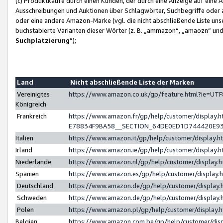
(c) Produktkäufe durch einen Kunden, der durch eine Anzeige auf eine 
Ausschreibungen und Auktionen über Schlagwörter, Suchbegriffe oder 
oder eine andere Amazon-Marke (vgl. die nicht abschließende Liste un
buchstabierte Varianten dieser Wörter (z. B. „ammazon“, „amaozn“ und „
Suchplatzierung
”);
Land
Nicht abschließende Liste der Marken
Vereinigtes
https://www.amazon.co.uk/gp/feature.html?ie=U
Königreich
Frankreich
https://www.amazon.fr/gp/help/customer/displa
E78834F9BA58__SECTION_64DE0ED1D744420E9
Italien
https://www.amazon.it/gp/help/customer/display
Irland
https://www.amazon.ie/gp/help/customer/displa
Niederlande
https://www.amazon.nl/gp/help/customer/display
Spanien
https://www.amazon.es/gp/help/customer/display
Deutschland
https://www.amazon.de/gp/help/customer/displa
Schweden
https://www.amazon.de/gp/help/customer/displa
Polen
https://www.amazon.pl/gp/help/customer/display
Belgien
https://www.amazon.com.be/gp/help/customer/d