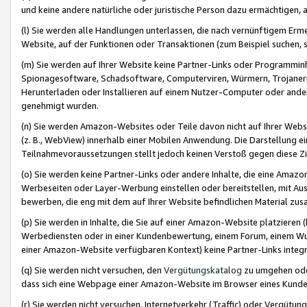
und keine andere natürliche oder juristische Person dazu ermächtigen, a
(l) Sie werden alle Handlungen unterlassen, die nach vernünftigem Erme
Website, auf der Funktionen oder Transaktionen (zum Beispiel suchen, s
(m) Sie werden auf Ihrer Website keine Partner-Links oder Programmin
Spionagesoftware, Schadsoftware, Computerviren, Würmern, Trojaner
Herunterladen oder Installieren auf einem Nutzer-Computer oder ande
genehmigt wurden.
(n) Sie werden Amazon-Websites oder Teile davon nicht auf Ihrer Websi
(z. B., WebView) innerhalb einer Mobilen Anwendung. Die Darstellung ein
Teilnahmevoraussetzungen stellt jedoch keinen Verstoß gegen diese Zif
(o) Sie werden keine Partner-Links oder andere Inhalte, die eine Am
Werbeseiten oder Layer-Werbung einstellen oder bereitstellen, mit Au
bewerben, die eng mit dem auf Ihrer Website befindlichen Material z
(p) Sie werden in Inhalte, die Sie auf einer Amazon-Website platzier
Werbediensten oder in einer Kundenbewertung, einem Forum, einem Wun
einer Amazon-Website verfügbaren Kontext) keine Partner-Links integr
(q) Sie werden nicht versuchen, den
Vergütungskatalog
zu umgehen oder
dass sich eine Webpage einer Amazon-Website im Browser eines Kunden 
(r) Sie werden nicht versuchen, Internetverkehr (Traffic) oder Vergü