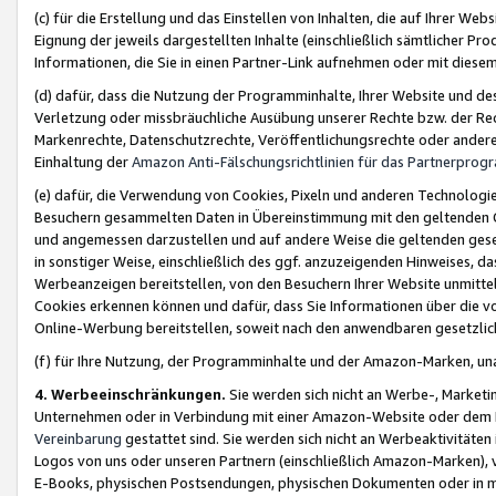
(c) für die Erstellung und das Einstellen von Inhalten, die auf Ihrer We
Eignung der jeweils dargestellten Inhalte (einschließlich sämtlicher 
Informationen, die Sie in einen Partner-Link aufnehmen oder mit diese
(d) dafür, dass die Nutzung der Programminhalte, Ihrer Website und des 
Verletzung oder missbräuchliche Ausübung unserer Rechte bzw. der Recht
Markenrechte, Datenschutzrechte, Veröffentlichungsrechte oder anderer
Einhaltung der
Amazon Anti-Fälschungsrichtlinien für das Partnerpro
(e) dafür, die Verwendung von Cookies, Pixeln und anderen Technologien
Besuchern gesammelten Daten in Übereinstimmung mit den geltenden Ge
und angemessen darzustellen und auf andere Weise die geltenden geset
in sonstiger Weise, einschließlich des ggf. anzuzeigenden Hinweises, d
Werbeanzeigen bereitstellen, von den Besuchern Ihrer Website unmitte
Cookies erkennen können und dafür, dass Sie Informationen über die v
Online-Werbung bereitstellen, soweit nach den anwendbaren gesetzlic
(f) für Ihre Nutzung, der Programminhalte und der Amazon-Marken, u
4. Werbeeinschränkungen.
Sie werden sich nicht an Werbe-, Market
Unternehmen oder in Verbindung mit einer Amazon-Website oder dem Pa
Vereinbarung
gestattet sind. Sie werden sich nicht an Werbeaktivitäten
Logos von uns oder unseren Partnern (einschließlich Amazon-Marken), 
E-Books, physischen Postsendungen, physischen Dokumenten oder in 