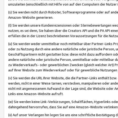
umzuleiten (einschließlich mit Hilfe von auf den Computern der Nutzer i
(s) Sie werden nicht durch Roboter, Softwareprogramme oder auf andere
Amazon-Website generieren.
(t) Sie werden unsere Kundenrezensionen oder Sternebewertungen wed
nutzen, es sei denn, Sie haben über die Creators API und die PA API e
erfüllen die in der Lizenz beschriebenen Voraussetzungen für die Nutzu
(u) Sie werden weder unmittelbar noch mittelbar über Partner-Links P
oder zu Nutzung durch eine andere natürliche oder juristische Person,
Geschäftspartnern nicht gestatten bzw. diese nicht dazu auffordern od
andere natürliche oder juristische Person, unmittelbar oder mittelbar
zu Wiederverkaufs- oder gewerblichen Zwecken (gleich welcher Art) 
auf Ihrer Website zum Wiederverkauf oder für gewerbliche Nutzungen 
(v) Sie werden die URL Ihrer Website, die die Partner-Links enthält b
werden, nicht in einer Weise tarnen, verstecken, manipulieren oder and
nicht mit angemessenem Aufwand in der Lage sind, die Website oder A
Links eine Amazon-Website aufruft.
(w) Sie werden keine Link-Verkürzungen, Schaltflächen, Hyperlinks ode
dahingehend hervorrufen, dass Sie auf eine Amazon-Website verlinken
(x) Auf unser Verlangen hin legen Sie uns eine schriftliche Bestätigung