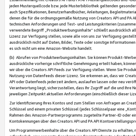
jeden Musterquellcode bzw. jede Musterbibliothek geltenden gesonder
auch Spezifikationen, Benutzerhandbücher, Anleitungen, Begleitmaterial
denen die für die ordnungsgemäße Nutzung von Creators API und PA A
technischen Anforderungen und Test- und Leistungskriterien (zusammen
verwendete Begriff „Produktwerbungsinhalte“ schließt ausdrücklich al
Lizenz zur Verfügung stellen, sowie alle von uns zur Verfügung gestel
ausdrücklich nicht auf Daten, Bilder, Texte oder sonstige Informatione
es sich nicht um eine Amazon-Website handelt.
(b) Abrufen von Produktwerbungsinhalten. Sie können Produkt-Werbein
ausdrückliche vorherige schriftliche Genehmigung erteilt haben, könn
wir über die Creators API Feeds zur Verfügung stellen. Wenn Sie Produk
Nutzung von Datenfeeds dieser Lizenz. Sie erkennen an, dass wir Creat
API oder Datenfeeds jederzeit ändern, auslaufen lassen oder neu veröffe
Verantwortung liegt, sicherzustellen, dass Ihr Zugriff auf die und Ihr
jeweiligen Zeitpunkt aktuellen Anforderungen (einschließlich dieser Liz
Zur Identifizierung Ihres Kontos und zum Stellen von Anfragen an Crea
Schlüssel und einem privaten Schlüssel (jedes Schlüsselpaar eine „Kon
Rahmen des Amazon-Partnerprogramms zugeteilte Partner-ID oder ein
Kontokennungen über den Creators API und PA API Kontoerstellungspro
Um Programmwerbeinhalte über die Creators API Dienste zu erhalten, m