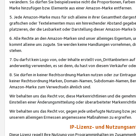
verändern. So dürfen Sie beispielsweise nicht die Proportionen, Farb
Marke hinzufügen bzw. Elemente aus einer Amazon-Marke entfernen.
5. Jede Amazon-Marke muss für sich alleine in ihrer Gesamtheit darge
grafischen oder Textelementen muss ein hinreichender Abstand gegebe
platzieren, der die Lesbarkeit oder Darstellung dieser Amazon-Marke b
6. Alle Rechte an den Amazon-Marken sind unser alleiniges Eigentum, 
kommt alleine uns zugute. Sie werden keine Handlungen vornehmen, 
stehen.
7. Du darfst kein Logo von, oder Inhalte erstellt von,
Drittanbietern au
anderweitig verwenden, es sei denn, du hast von diesem Verkäufer oder
8. Sie dürfen in keiner Rechtsordnung Marken nutzen oder zur Eintragu
keiner Rechtsordnung Marken, Domain-Namen, Subdomain-Namen, Benu
Amazon-Marke zum Verwechseln ähnlich sind.
Wir behalten uns das Recht vor, diese Markenrichtlinien und die gene
Einstellen einer Änderungsmitteilung oder überarbeiteter Markenricht
Wir behalten uns das Recht vor, gegen jede unbefugte Nutzung bzw. jede 
unserem alleinigen Ermessen angemessene Maßnahmen zu ergreifen.
IP-Lizenz- und Nutzungsan
Diese Lizenz regelt Ihre Nutzung von Programminhalten im Zusammen