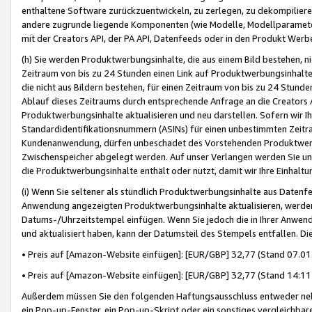
enthaltene Software zurückzuentwickeln, zu zerlegen, zu dekompilier
andere zugrunde liegende Komponenten (wie Modelle, Modellparameter
mit der Creators API, der PA API, Datenfeeds oder in den Produkt Werb
(h) Sie werden Produktwerbungsinhalte, die aus einem Bild bestehen, ni
Zeitraum von bis zu 24 Stunden einen Link auf Produktwerbungsinhalte
die nicht aus Bildern bestehen, für einen Zeitraum von bis zu 24 Stund
Ablauf dieses Zeitraums durch entsprechende Anfrage an die Creators 
Produktwerbungsinhalte aktualisieren und neu darstellen. Sofern wir Ih
Standardidentifikationsnummern (ASINs) für einen unbestimmten Zeitra
Kundenanwendung, dürfen unbeschadet des Vorstehenden Produktwerbu
Zwischenspeicher abgelegt werden. Auf unser Verlangen werden Sie un
die Produktwerbungsinhalte enthält oder nutzt, damit wir Ihre Einhalt
(i) Wenn Sie seltener als stündlich Produktwerbungsinhalte aus Datenfe
Anwendung angezeigten Produktwerbungsinhalte aktualisieren, werden 
Datums-/Uhrzeitstempel einfügen. Wenn Sie jedoch die in Ihrer Anwe
und aktualisiert haben, kann der Datumsteil des Stempels entfallen. Dies
• Preis auf [Amazon-Website einfügen]: [EUR/GBP] 32,77 (Stand 07.01.
• Preis auf [Amazon-Website einfügen]: [EUR/GBP] 32,77 (Stand 14:11 
Außerdem müssen Sie den folgenden Haftungsausschluss entweder neb
ein Pop-up-Fenster, ein Pop-up-Skript oder ein sonstiges vergleichba