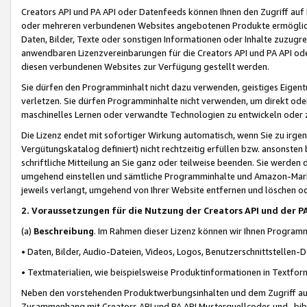
Creators API und PA API oder Datenfeeds können Ihnen den Zugriff auf D
oder mehreren verbundenen Websites angebotenen Produkte ermögliche
Daten, Bilder, Texte oder sonstigen Informationen oder Inhalte zuzugre
anwendbaren Lizenzvereinbarungen für die Creators API und PA API od
diesen verbundenen Websites zur Verfügung gestellt werden.
Sie dürfen den Programminhalt nicht dazu verwenden, geistiges Eigent
verletzen. Sie dürfen Programminhalte nicht verwenden, um direkt ode
maschinelles Lernen oder verwandte Technologien zu entwickeln oder zu
Die Lizenz endet mit sofortiger Wirkung automatisch, wenn Sie zu irg
Vergütungskatalog definiert) nicht rechtzeitig erfüllen bzw. ansonsten
schriftliche Mitteilung an Sie ganz oder teilweise beenden. Sie werden
umgehend einstellen und sämtliche Programminhalte und Amazon-Marke
jeweils verlangt, umgehend von Ihrer Website entfernen und löschen od
2. Voraussetzungen für die Nutzung der Creators API und der P
(a)
Beschreibung
. Im Rahmen dieser Lizenz können wir Ihnen Programmi
• Daten, Bilder, Audio-Dateien, Videos, Logos, Benutzerschnittstellen-
• Textmaterialien, wie beispielsweise Produktinformationen in Textfor
Neben den vorstehenden Produktwerbungsinhalten und dem Zugriff auf 
Zusammenhang mit Creators API und PA API Musterquellcodes und -bibli