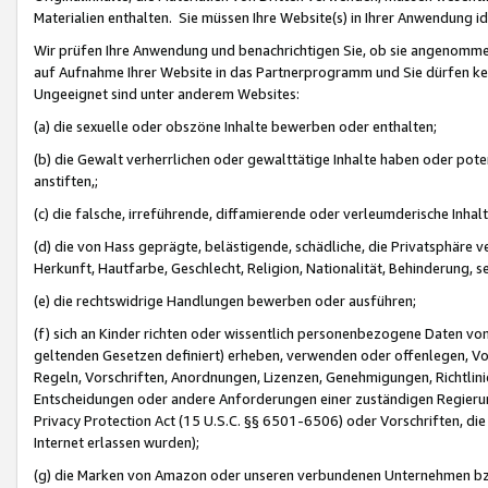
Materialien enthalten. Sie müssen Ihre Website(s) in Ihrer Anwendung ide
Wir prüfen Ihre Anwendung und benachrichtigen Sie, ob sie angenommen
auf Aufnahme Ihrer Website in das Partnerprogramm und Sie dürfen kei
Ungeeignet sind unter anderem Websites:
(a) die sexuelle oder obszöne Inhalte bewerben oder enthalten;
(b) die Gewalt verherrlichen oder gewalttätige Inhalte haben oder pot
anstiften,;
(c) die falsche, irreführende, diffamierende oder verleumderische Inha
(d) die von Hass geprägte, belästigende, schädliche, die Privatsphäre v
Herkunft, Hautfarbe, Geschlecht, Religion, Nationalität, Behinderung, 
(e) die rechtswidrige Handlungen bewerben oder ausführen;
(f) sich an Kinder richten oder wissentlich personenbezogene Daten vo
geltenden Gesetzen definiert) erheben, verwenden oder offenlegen, Vo
Regeln, Vorschriften, Anordnungen, Lizenzen, Genehmigungen, Richtlini
Entscheidungen oder andere Anforderungen einer zuständigen Regierung
Privacy Protection Act (15 U.S.C. §§ 6501-6506) oder Vorschriften, di
Internet erlassen wurden);
(g) die Marken von Amazon oder unseren verbundenen Unternehmen b