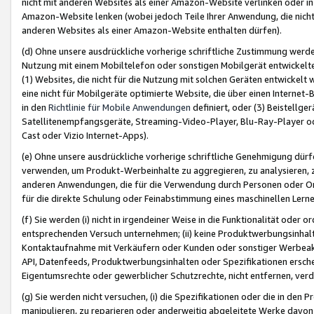
nicht mit anderen Websites als einer Amazon-Website verlinken oder i
Amazon-Website lenken (wobei jedoch Teile Ihrer Anwendung, die nich
anderen Websites als einer Amazon-Website enthalten dürfen).
(d) Ohne unsere ausdrückliche vorherige schriftliche Zustimmung werd
Nutzung mit einem Mobiltelefon oder sonstigen Mobilgerät entwickelt
(1) Websites, die nicht für die Nutzung mit solchen Geräten entwickelt
eine nicht für Mobilgeräte optimierte Website, die über einen Interne
in den
Richtlinie für Mobile Anwendungen
definiert, oder (3) Beistellge
Satellitenempfangsgeräte, Streaming-Video-Player, Blu-Ray-Player ode
Cast oder Vizio Internet-Apps).
(e) Ohne unsere ausdrückliche vorherige schriftliche Genehmigung dürfe
verwenden, um Produkt-Werbeinhalte zu aggregieren, zu analysieren, 
anderen Anwendungen, die für die Verwendung durch Personen oder Or
für die direkte Schulung oder Feinabstimmung eines maschinellen Lern
(f) Sie werden (i) nicht in irgendeiner Weise in die Funktionalität ode
entsprechenden Versuch unternehmen; (ii) keine Produktwerbungsinha
Kontaktaufnahme mit Verkäufern oder Kunden oder sonstiger Werbeaktiv
API, Datenfeeds, Produktwerbungsinhalten oder Spezifikationen erschei
Eigentumsrechte oder gewerblicher Schutzrechte, nicht entfernen, verd
(g) Sie werden nicht versuchen, (i) die Spezifikationen oder die in de
manipulieren, zu reparieren oder anderweitig abgeleitete Werke davon z