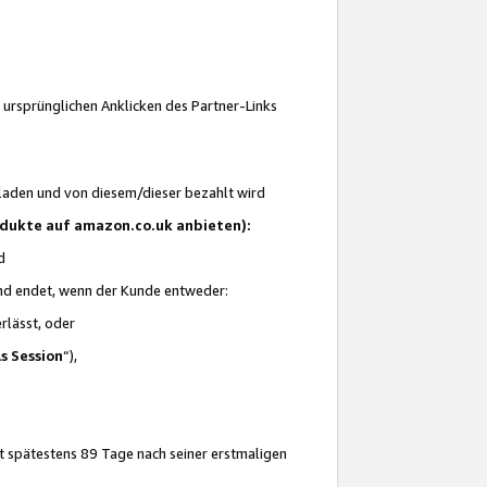
 ursprünglichen Anklicken des Partner-Links
laden und von diesem/dieser bezahlt wird
rodukte auf amazon.co.uk anbieten):
d
 und endet, wenn der Kunde entweder:
erlässt, oder
ls Session
“),
t spätestens 89 Tage nach seiner erstmaligen