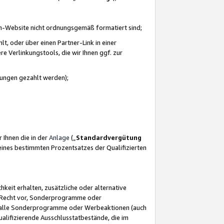
azon-Website nicht ordnungsgemäß formatiert sind;
, oder über einen Partner-Link in einer
e Verlinkungstools, die wir Ihnen ggf. zur
ütungen gezahlt werden);
 Ihnen die in der
Anlage
(„
Standardvergütung
ines bestimmten Prozentsatzes der Qualifizierten
eit erhalten, zusätzliche oder alternative
as Recht vor, Sonderprogramme oder
für alle Sonderprogramme oder Werbeaktionen (auch
lifizierende Ausschlusstatbestände, die im