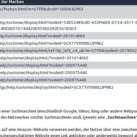
e der Marken
gp/feature.html?ie=UTF8&docId=1000642963
help/customer/display.html?nodeId=548524#GUID-602FA6E8-D724-4317-
64DE0ED1D744420E933ED292E5A7B3D3
elp/customer/display.html?nodeId=201014060
help/customer/display.html?nodeId=GCX77V9988LUPMB2
help/customer/display.html/ref=hp_left_v4_sib?ie=UTF8&nodeId=201909
help/customer/display.html/?nodeId=201014060
help/customer/display.html?nodeId=200975440
help/customer/display.html?nodeId=200975440
help/customer/display.html?nodeId=200975440
/gp/help/customer/display.html?nodeId=GCX77V9988LUPMB2
n einer Suchmaschine (einschließlich Google, Yahoo, Bing oder andere Webp
 des Netzwerkes solcher Suchmaschinen sind), (jeweils eine „
Suchmaschine
nk auf eine Amazon-Website verwiesen werden, der Nutzer über eine zwische
ischengeschalteten Website einen Link anklicken oder anderweitig bewusst a