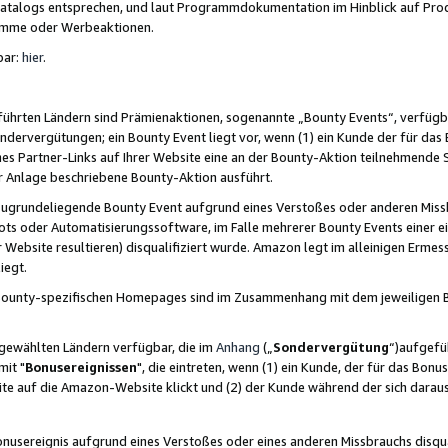
skatalogs entsprechen, und laut Programmdokumentation im Hinblick auf Pr
amme oder Werbeaktionen.
bar:
hier
.
führten Ländern sind Prämienaktionen, sogenannte „Bounty Events“, verfügb
Sondervergütungen; ein Bounty Event liegt vor, wenn (1) ein Kunde der für da
nes Partner-Links auf Ihrer Website eine an der Bounty-Aktion teilnehmende 
er Anlage beschriebene Bounty-Aktion ausführt.
ugrundeliegende Bounty Event aufgrund eines Verstoßes oder anderen Miss
ots oder Automatisierungssoftware, im Falle mehrerer Bounty Events einer e
r Website resultieren) disqualifiziert wurde. Amazon legt im alleinigen Ermess
iegt.
n Bounty-spezifischen Homepages sind im Zusammenhang mit dem jeweiligen
sgewählten Ländern verfügbar, die im
Anhang
(„
Sondervergütung
“)aufgefüh
it "
Bonusereignissen
", die eintreten, wenn (1) ein Kunde, der für das Bon
bsite auf die Amazon-Website klickt und (2) der Kunde während der sich dar
usereignis aufgrund eines Verstoßes oder eines anderen Missbrauchs disqua