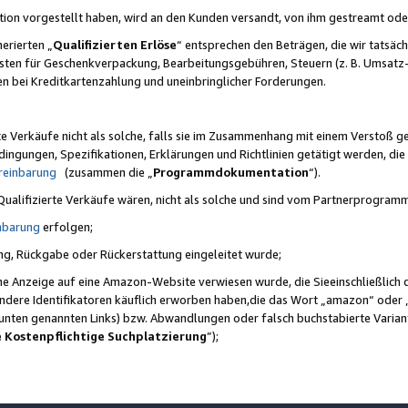
ktion vorgestellt haben, wird an den Kunden versandt, von ihm gestreamt od
erierten „
Qualifizierten Erlöse
“ entsprechen den Beträgen, die wir tatsäch
sten für Geschenkverpackung, Bearbeitungsgebühren, Steuern (z. B. Umsatz-
en bei Kreditkartenzahlung und uneinbringlicher Forderungen.
e Verkäufe nicht als solche, falls sie im Zusammenhang mit einem Verstoß 
ungen, Spezifikationen, Erklärungen und Richtlinien getätigt werden, die 
reinbarung
(zusammen die „
Programmdokumentation
“).
 Qualifizierte Verkäufe wären, nicht als solche und sind vom Partnerprogra
nbarung
erfolgen;
ung, Rückgabe oder Rückerstattung eingeleitet wurde;
ine Anzeige auf eine Amazon-Website verwiesen wurde, die Sieeinschließlich
ndere Identifikatoren käuflich erworben haben,die das Wort „amazon“ oder 
e unten genannten Links) bzw. Abwandlungen oder falsch buchstabierte Varia
e Kostenpflichtige Suchplatzierung
”);