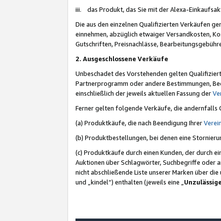
iii. das Produkt, das Sie mit der Alexa-Einkaufsa
Die aus den einzelnen Qualifizierten Verkäufen gen
einnehmen, abzüglich etwaiger Versandkosten, Ko
Gutschriften, Preisnachlässe, Bearbeitungsgebühr
2. Ausgeschlossene Verkäufe
Unbeschadet des Vorstehenden gelten Qualifiziert
Partnerprogramm oder andere Bestimmungen, Beding
einschließlich der jeweils aktuellen Fassung der
Ve
Ferner gelten folgende Verkäufe, die andernfalls
(a) Produktkäufe, die nach Beendigung Ihrer
Verei
(b) Produktbestellungen, bei denen eine Stornier
(c) Produktkäufe durch einen Kunden, der durch e
Auktionen über Schlagwörter, Suchbegriffe oder a
nicht abschließende Liste unserer Marken über di
und „kindel“) enthalten (jeweils eine „
Unzulässig