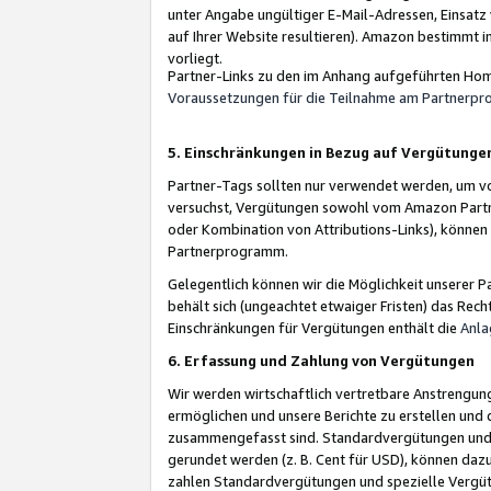
unter Angabe ungültiger E-Mail-Adressen, Einsatz
auf Ihrer Website resultieren). Amazon bestimmt i
vorliegt.
Partner-Links zu den im Anhang aufgeführten Hom
Voraussetzungen für die Teilnahme am Partnerp
5. Einschränkungen in Bezug auf Vergütunge
Partner-Tags sollten nur verwendet werden, um von 
versuchst, Vergütungen sowohl vom Amazon Partn
oder Kombination von Attributions-Links), könne
Partnerprogramm.
Gelegentlich können wir die Möglichkeit unsere
behält sich (ungeachtet etwaiger Fristen) das Rec
Einschränkungen für Vergütungen enthält die
Anla
6. Erfassung und Zahlung von Vergütungen
Wir werden wirtschaftlich vertretbare Anstrengu
ermöglichen und unsere Berichte zu erstellen und 
zusammengefasst sind. Standardvergütungen und s
gerundet werden (z. B. Cent für USD), können dazu
zahlen Standardvergütungen und spezielle Vergüt