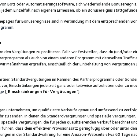
 von Bots oder Automatisierungssoftware, sich wiederholende Bonusereignisse
n jedem Einzelfall nach eigenem Ermessen, ob ein Bonusereignis stattgefund
epages für Bonusereignisse sind in Verbindung mit dem entsprechenden Bonu
rogramm
.
n
den Vergütungen zu profitieren. Falls wir feststellen, dass du (und/oder ein
erprogramm als auch von einem anderen Programm mit demselben Traffic ei
n wir Maßnahmen ergreifen, einschließlich der Einbehaltung von Vergütunge
r Partner, Standardvergütungen im Rahmen des Partnerprogramms oder Sonde
ht vor, Einschränkungen jederzeit ganz oder teilweise aufzuheben oder zu mod
ge
(„
Einschränkungen für Vergütungen
“).
ngen unternehmen, um qualifizierte Verkäufe genau und umfassend zu verfol
dir zu senden, in denen die Standardvergütungen und spezielle Vergütungen, 
pezielle Vergütungen, die für jeden qualifizierenden Verkauf berechnet un
 führen, dass dein effektiver Provisionssatz geringfügig über oder unter dem
ungen in der Standardwährung für eine Amazon-Webseite etwa 60 Tage nach