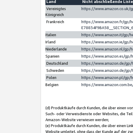
Land
Nicht abschließende List
Vereinigtes
https://www.amazon.co.uk/
Königreich
Frankreich
https://www.amazon.fr/gp/
E78834F9BA58__SECTION_
Italien
https://www.amazon.it/gp/h
Irland
https://www.amazon.ie/gp/
Niederlande
https://www.amazon.nl/gp/
Spanien
https://www.amazon.es/gp/
Deutschland
https://www.amazon.de/gp/
Schweden
https://www.amazon.de/gp/
Polen
https://www.amazon.pl/gp/
Belgien
https://www.amazon.com.be
(d) Produktkäufe durch Kunden, die über einen vo
Such- oder Verweisdienste oder Websites, die Teil
Amazon-Website verwiesen werden;
(e) Produktkäufe durch Kunden, die über einen Li
Website umleitet, ohne dass der Kunde auf der zw