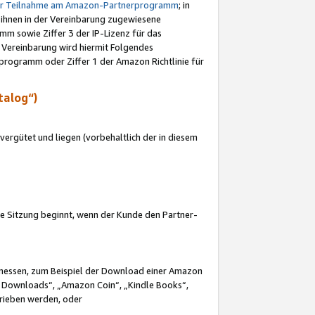
ur Teilnahme am Amazon-Partnerprogramm
; in
 ihnen in der Vereinbarung zugewiesene
m sowie Ziffer 3 der IP-Lizenz für das
 Vereinbarung wird hiermit Folgendes
programm oder Ziffer 1 der Amazon Richtlinie für
talog“)
ergütet und liegen (vorbehaltlich der in diesem
i die Sitzung beginnt, wenn der Kunde den Partner-
Ermessen, zum Beispiel der Download einer Amazon
 Downloads“, „Amazon Coin“, „Kindle Books“,
trieben werden, oder