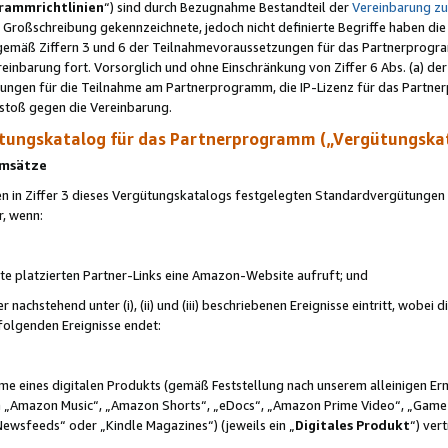
rammrichtlinien
“) sind durch Bezugnahme Bestandteil der
Vereinbarung z
Großschreibung gekennzeichnete, jedoch nicht definierte Begriffe haben die
 gemäß Ziffern 3 und 6 der Teilnahmevoraussetzungen für das Partnerprogram
nbarung fort. Vorsorglich und ohne Einschränkung von Ziffer 6 Abs. (a) der
ungen für die Teilnahme am Partnerprogramm, die IP-Lizenz für das Partner
rstoß gegen die Vereinbarung.
ungskatalog für das Partnerprogramm („Vergütungska
 Umsätze
n in Ziffer 3 dieses Vergütungskatalogs festgelegten Standardvergütungen v
r, wenn:
ite platzierten Partner-Links eine Amazon-Website aufruft; und
r nachstehend unter (i), (ii) und (iii) beschriebenen Ereignisse eintritt, wobe
 folgenden Ereignisse endet:
hme eines digitalen Produkts (gemäß Feststellung nach unserem alleinigen 
 „Amazon Music“, „Amazon Shorts“, „eDocs“, „Amazon Prime Video“, „Game
Newsfeeds“ oder „Kindle Magazines“) (jeweils ein „
Digitales Produkt
“) ver