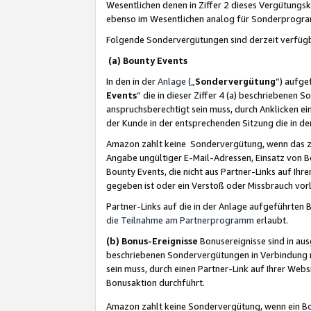
Wesentlichen denen in Ziffer 2 dieses Vergütung
ebenso im Wesentlichen analog für Sonderprogr
Folgende Sondervergütungen sind derzeit verfüg
(a) Bounty Events
In den in der
Anlage
(„
Sondervergütung
“) aufge
Events
“ die in dieser Ziffer 4 (a) beschriebenen 
anspruchsberechtigt sein muss, durch Anklicken ei
der Kunde in der entsprechenden Sitzung die in d
Amazon zahlt keine Sondervergütung, wenn das z
Angabe ungültiger E-Mail-Adressen, Einsatz von B
Bounty Events, die nicht aus Partner-Links auf Ihre
gegeben ist oder ein Verstoß oder Missbrauch vorl
Partner-Links auf die in der Anlage aufgeführte
die Teilnahme am Partnerprogramm
erlaubt.
(b) Bonus-Ereignisse
Bonusereignisse sind in au
beschriebenen Sondervergütungen in Verbindung m
sein muss, durch einen Partner-Link auf Ihrer We
Bonusaktion durchführt.
Amazon zahlt keine Sondervergütung, wenn ein Bon