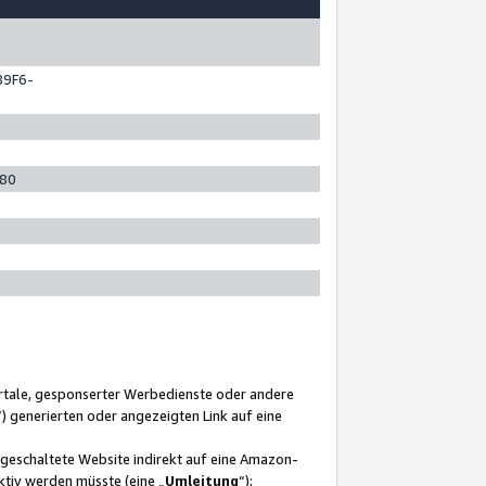
89F6-
280
ortale, gesponserter Werbedienste oder andere
“) generierten oder angezeigten Link auf eine
ngeschaltete Website indirekt auf eine Amazon-
ktiv werden müsste (eine „
Umleitung
“);