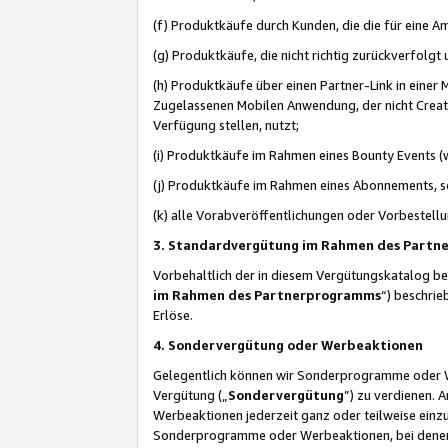
(f) Produktkäufe durch Kunden, die die für eine
(g) Produktkäufe, die nicht richtig zurückverfolg
(h) Produktkäufe über einen Partner-Link in einer
Zugelassenen Mobilen Anwendung, der nicht Creator
Verfügung stellen, nutzt;
(i) Produktkäufe im Rahmen eines Bounty Events (w
(j) Produktkäufe im Rahmen eines Abonnements, so
(k) alle Vorabveröffentlichungen oder Vorbestellu
3. Standardvergütung im Rahmen des Part
Vorbehaltlich der in diesem Vergütungskatalog b
im Rahmen des Partnerprogramms
“) beschri
Erlöse.
4. Sondervergütung oder Werbeaktionen
Gelegentlich können wir Sonderprogramme oder Wer
Vergütung („
Sondervergütung
”) zu verdienen. 
Werbeaktionen jederzeit ganz oder teilweise einz
Sonderprogramme oder Werbeaktionen, bei denen e