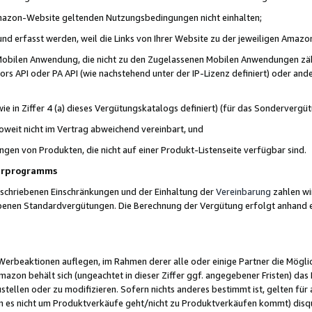
 Amazon-Website geltenden Nutzungsbedingungen nicht einhalten;
t und erfasst werden, weil die Links von Ihrer Website zu der jeweiligen Am
 Mobilen Anwendung, die nicht zu den Zugelassenen Mobilen Anwendungen zählt
s API oder PA API (wie nachstehend unter der IP-Lizenz definiert) oder ander
ie in Ziffer 4 (a) dieses Vergütungskatalogs definiert) (für das Sonderverg
weit nicht im Vertrag abweichend vereinbart, und
ngen von Produkten, die nicht auf einer Produkt-Listenseite verfügbar sind.
nerprogramms
eschriebenen Einschränkungen und der Einhaltung der
Vereinbarung
zahlen wir
ebenen Standardvergütungen. Die Berechnung der Vergütung erfolgt anhand e
beaktionen auflegen, im Rahmen derer alle oder einige Partner die Möglichk
Amazon behält sich (ungeachtet in dieser Ziffer ggf. angegebener Fristen) d
ustellen oder zu modifizieren. Sofern nichts anderes bestimmt ist, gelten 
s nicht um Produktverkäufe geht/nicht zu Produktverkäufen kommt) disqua