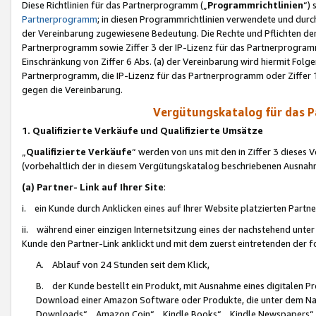
Diese Richtlinien für das Partnerprogramm („
Programmrichtlinien
“)
Partnerprogramm
; in diesen Programmrichtlinien verwendete und durch
der Vereinbarung zugewiesene Bedeutung. Die Rechte und Pflichten de
Partnerprogramm sowie Ziffer 3 der IP-Lizenz für das Partnerprogram
Einschränkung von Ziffer 6 Abs. (a) der Vereinbarung wird hiermit Fol
Partnerprogramm, die IP-Lizenz für das Partnerprogramm oder Ziffer 1
gegen die Vereinbarung.
Vergütungskatalog für das 
1. Qualifizierte Verkäufe und Qualifizierte Umsätze
„
Qualifizierte Verkäufe
“ werden von uns mit den in Ziffer 3 diese
(vorbehaltlich der in diesem Vergütungskatalog beschriebenen Ausnah
(a) Partner- Link auf Ihrer Site
:
i. ein Kunde durch Anklicken eines auf Ihrer Website platzierten Part
ii. während einer einzigen Internetsitzung eines der nachstehend unter (i)
Kunde den Partner-Link anklickt und mit dem zuerst eintretenden der f
A. Ablauf von 24 Stunden seit dem Klick,
B. der Kunde bestellt ein Produkt, mit Ausnahme eines digitalen P
Download einer Amazon Software oder Produkte, die unter dem N
Downloads“, „Amazon Coin“, „Kindle Books“, „Kindle Newspapers“, „