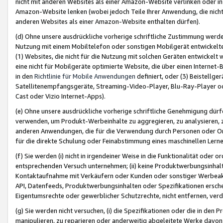
nicht mit anderen Websites als einer Amazon-Website verlinken oder i
Amazon-Website lenken (wobei jedoch Teile Ihrer Anwendung, die nich
anderen Websites als einer Amazon-Website enthalten dürfen).
(d) Ohne unsere ausdrückliche vorherige schriftliche Zustimmung werd
Nutzung mit einem Mobiltelefon oder sonstigen Mobilgerät entwickelt
(1) Websites, die nicht für die Nutzung mit solchen Geräten entwickelt
eine nicht für Mobilgeräte optimierte Website, die über einen Interne
in den
Richtlinie für Mobile Anwendungen
definiert, oder (3) Beistellge
Satellitenempfangsgeräte, Streaming-Video-Player, Blu-Ray-Player ode
Cast oder Vizio Internet-Apps).
(e) Ohne unsere ausdrückliche vorherige schriftliche Genehmigung dürfe
verwenden, um Produkt-Werbeinhalte zu aggregieren, zu analysieren, 
anderen Anwendungen, die für die Verwendung durch Personen oder Or
für die direkte Schulung oder Feinabstimmung eines maschinellen Lern
(f) Sie werden (i) nicht in irgendeiner Weise in die Funktionalität ode
entsprechenden Versuch unternehmen; (ii) keine Produktwerbungsinha
Kontaktaufnahme mit Verkäufern oder Kunden oder sonstiger Werbeaktiv
API, Datenfeeds, Produktwerbungsinhalten oder Spezifikationen erschei
Eigentumsrechte oder gewerblicher Schutzrechte, nicht entfernen, verd
(g) Sie werden nicht versuchen, (i) die Spezifikationen oder die in de
manipulieren, zu reparieren oder anderweitig abgeleitete Werke davon z