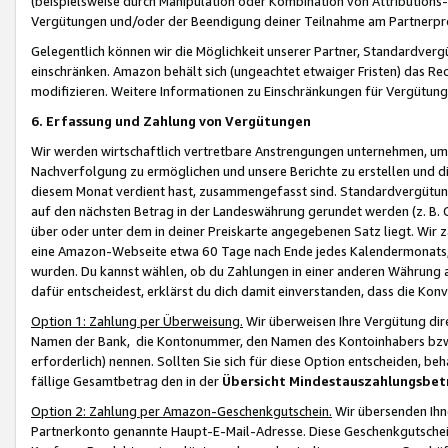
(beispielsweise durch Manipulation oder Kombination von Attributions-
Vergütungen und/oder der Beendigung deiner Teilnahme am Partnerp
Gelegentlich können wir die Möglichkeit unserer Partner, Standardv
einschränken. Amazon behält sich (ungeachtet etwaiger Fristen) das Re
modifizieren. Weitere Informationen zu Einschränkungen für Vergütung
6. Erfassung und Zahlung von Vergütungen
Wir werden wirtschaftlich vertretbare Anstrengungen unternehmen, um 
Nachverfolgung zu ermöglichen und unsere Berichte zu erstellen und di
diesem Monat verdient hast, zusammengefasst sind. Standardvergütung
auf den nächsten Betrag in der Landeswährung gerundet werden (z. B. C
über oder unter dem in deiner Preiskarte angegebenen Satz liegt. Wir
eine Amazon-Webseite etwa 60 Tage nach Ende jedes Kalendermonats, i
wurden. Du kannst wählen, ob du Zahlungen in einer anderen Währung
dafür entscheidest, erklärst du dich damit einverstanden, dass die K
Option 1: Zahlung per Überweisung.
Wir überweisen Ihre Vergütung dir
Namen der Bank, die Kontonummer, den Namen des Kontoinhabers bzw. a
erforderlich) nennen. Sollten Sie sich für diese Option entscheiden, be
fällige Gesamtbetrag den in der
Übersicht Mindestauszahlungsbet
Option 2: Zahlung per Amazon-Geschenkgutschein.
Wir übersenden Ihne
Partnerkonto genannte Haupt-E-Mail-Adresse. Diese Geschenkgutschei