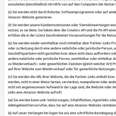
umzuleiten (einschließlich mit Hilfe von auf den Computern der Nutzer i
(s) Sie werden nicht durch Roboter, Softwareprogramme oder auf andere
Amazon-Website generieren.
(t) Sie werden unsere Kundenrezensionen oder Sternebewertungen wed
nutzen, es sei denn, Sie haben über die Creators API und die PA API e
erfüllen die in der Lizenz beschriebenen Voraussetzungen für die Nutzu
(u) Sie werden weder unmittelbar noch mittelbar über Partner-Links P
oder zu Nutzung durch eine andere natürliche oder juristische Person,
Geschäftspartnern nicht gestatten bzw. diese nicht dazu auffordern od
andere natürliche oder juristische Person, unmittelbar oder mittelbar
zu Wiederverkaufs- oder gewerblichen Zwecken (gleich welcher Art) 
auf Ihrer Website zum Wiederverkauf oder für gewerbliche Nutzungen 
(v) Sie werden die URL Ihrer Website, die die Partner-Links enthält b
werden, nicht in einer Weise tarnen, verstecken, manipulieren oder and
nicht mit angemessenem Aufwand in der Lage sind, die Website oder A
Links eine Amazon-Website aufruft.
(w) Sie werden keine Link-Verkürzungen, Schaltflächen, Hyperlinks ode
dahingehend hervorrufen, dass Sie auf eine Amazon-Website verlinken
(x) Auf unser Verlangen hin legen Sie uns eine schriftliche Bestätigung