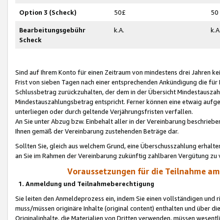
Option 3 (Scheck)
50£
50
Bearbeitungsgebühr
k.A.
k.A
Scheck
Sind auf Ihrem Konto für einen Zeitraum von mindestens drei Jahren kein
Frist von sieben Tagen nach einer entsprechenden Ankündigung die für
Schlussbetrag zurückzuhalten, der dem in der Übersicht Mindestausz
Mindestauszahlungsbetrag entspricht. Ferner können eine etwaig aufg
unterliegen oder durch geltende Verjährungsfristen verfallen.
An Sie unter Abzug bzw. Einbehalt aller in der Vereinbarung beschrieb
Ihnen gemäß der Vereinbarung zustehenden Beträge dar.
Sollten Sie, gleich aus welchem Grund, eine Überschusszahlung erhalte
an Sie im Rahmen der Vereinbarung zukünftig zahlbaren Vergütung zu 
Voraussetzungen für die Teilnahme a
1. Anmeldung und Teilnahmeberechtigung
Sie leiten den Anmeldeprozess ein, indem Sie einen vollständigen und 
muss/müssen originäre Inhalte (original content) enthalten und über d
Originalinhalte, die Materialien von Dritten verwenden, müssen wese