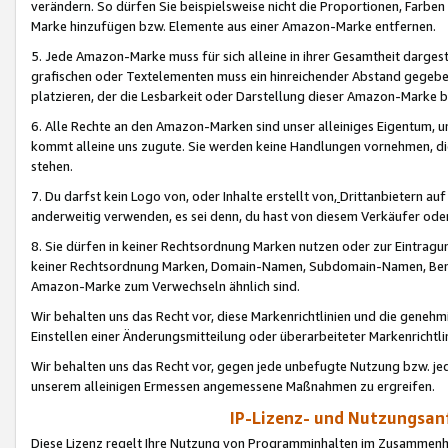
verändern. So dürfen Sie beispielsweise nicht die Proportionen, Farb
Marke hinzufügen bzw. Elemente aus einer Amazon-Marke entfernen.
5. Jede Amazon-Marke muss für sich alleine in ihrer Gesamtheit darge
grafischen oder Textelementen muss ein hinreichender Abstand gegebe
platzieren, der die Lesbarkeit oder Darstellung dieser Amazon-Marke b
6. Alle Rechte an den Amazon-Marken sind unser alleiniges Eigentum, 
kommt alleine uns zugute. Sie werden keine Handlungen vornehmen, 
stehen.
7. Du darfst kein Logo von, oder Inhalte erstellt von,
Drittanbietern au
anderweitig verwenden, es sei denn, du hast von diesem Verkäufer oder
8. Sie dürfen in keiner Rechtsordnung Marken nutzen oder zur Eintragu
keiner Rechtsordnung Marken, Domain-Namen, Subdomain-Namen, Benu
Amazon-Marke zum Verwechseln ähnlich sind.
Wir behalten uns das Recht vor, diese Markenrichtlinien und die gene
Einstellen einer Änderungsmitteilung oder überarbeiteter Markenricht
Wir behalten uns das Recht vor, gegen jede unbefugte Nutzung bzw. jede 
unserem alleinigen Ermessen angemessene Maßnahmen zu ergreifen.
IP-Lizenz- und Nutzungsan
Diese Lizenz regelt Ihre Nutzung von Programminhalten im Zusammen