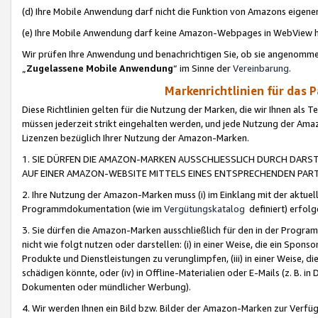
(d) Ihre Mobile Anwendung darf nicht die Funktion von Amazons eige
(e) Ihre Mobile Anwendung darf keine Amazon-Webpages in WebView 
Wir prüfen Ihre Anwendung und benachrichtigen Sie, ob sie angenomm
„
Zugelassene Mobile Anwendung
“ im Sinne der
Vereinbarung
.
Markenrichtlinien für das 
Diese Richtlinien gelten für die Nutzung der Marken, die wir Ihnen als 
müssen jederzeit strikt eingehalten werden, und jede Nutzung der Ama
Lizenzen bezüglich Ihrer Nutzung der Amazon-Marken.
1. SIE DÜRFEN DIE AMAZON-MARKEN AUSSCHLIESSLICH DURCH DARS
AUF EINER AMAZON-WEBSITE MITTELS EINES ENTSPRECHENDEN PART
2. Ihre Nutzung der Amazon-Marken muss (i) im Einklang mit der aktuells
Programmdokumentation (wie im
Vergütungskatalog
definiert) erfolg
3. Sie dürfen die Amazon-Marken ausschließlich für den in der Progr
nicht wie folgt nutzen oder darstellen: (i) in einer Weise, die ein Spo
Produkte und Dienstleistungen zu verunglimpfen, (iii) in einer Weise
schädigen könnte, oder (iv) in Offline-Materialien oder E-Mails (z. B.
Dokumenten oder mündlicher Werbung).
4. Wir werden Ihnen ein Bild bzw. Bilder der Amazon-Marken zur Verfüg