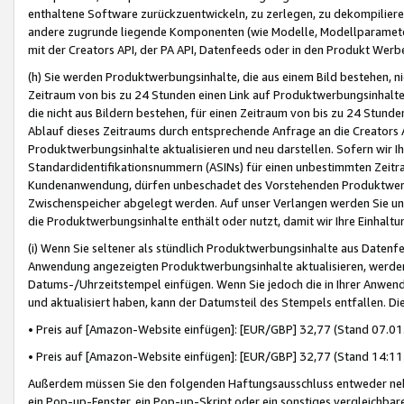
enthaltene Software zurückzuentwickeln, zu zerlegen, zu dekompilier
andere zugrunde liegende Komponenten (wie Modelle, Modellparameter
mit der Creators API, der PA API, Datenfeeds oder in den Produkt Werb
(h) Sie werden Produktwerbungsinhalte, die aus einem Bild bestehen, ni
Zeitraum von bis zu 24 Stunden einen Link auf Produktwerbungsinhalte
die nicht aus Bildern bestehen, für einen Zeitraum von bis zu 24 Stund
Ablauf dieses Zeitraums durch entsprechende Anfrage an die Creators 
Produktwerbungsinhalte aktualisieren und neu darstellen. Sofern wir Ih
Standardidentifikationsnummern (ASINs) für einen unbestimmten Zeitra
Kundenanwendung, dürfen unbeschadet des Vorstehenden Produktwerbu
Zwischenspeicher abgelegt werden. Auf unser Verlangen werden Sie un
die Produktwerbungsinhalte enthält oder nutzt, damit wir Ihre Einhalt
(i) Wenn Sie seltener als stündlich Produktwerbungsinhalte aus Datenfe
Anwendung angezeigten Produktwerbungsinhalte aktualisieren, werden 
Datums-/Uhrzeitstempel einfügen. Wenn Sie jedoch die in Ihrer Anwe
und aktualisiert haben, kann der Datumsteil des Stempels entfallen. Dies
• Preis auf [Amazon-Website einfügen]: [EUR/GBP] 32,77 (Stand 07.01.
• Preis auf [Amazon-Website einfügen]: [EUR/GBP] 32,77 (Stand 14:11 
Außerdem müssen Sie den folgenden Haftungsausschluss entweder neb
ein Pop-up-Fenster, ein Pop-up-Skript oder ein sonstiges vergleichba