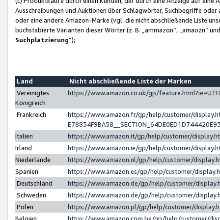
(c) Produktkäufe durch einen Kunden, der durch eine Anzeige auf eine 
Ausschreibungen und Auktionen über Schlagwörter, Suchbegriffe oder 
oder eine andere Amazon-Marke (vgl. die nicht abschließende Liste un
buchstabierte Varianten dieser Wörter (z. B. „ammazon“, „amaozn“ und „
Suchplatzierung
”);
Land
Nicht abschließende Liste der Marken
Vereinigtes
https://www.amazon.co.uk/gp/feature.html?ie=U
Königreich
Frankreich
https://www.amazon.fr/gp/help/customer/displa
E78834F9BA58__SECTION_64DE0ED1D744420E9
Italien
https://www.amazon.it/gp/help/customer/display
Irland
https://www.amazon.ie/gp/help/customer/displa
Niederlande
https://www.amazon.nl/gp/help/customer/display
Spanien
https://www.amazon.es/gp/help/customer/display
Deutschland
https://www.amazon.de/gp/help/customer/displa
Schweden
https://www.amazon.de/gp/help/customer/displa
Polen
https://www.amazon.pl/gp/help/customer/display
Belgien
https://www.amazon.com.be/gp/help/customer/d