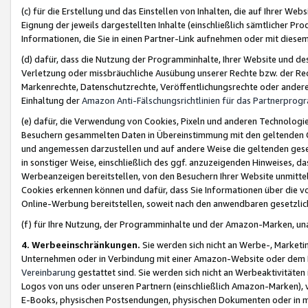
(c) für die Erstellung und das Einstellen von Inhalten, die auf Ihrer We
Eignung der jeweils dargestellten Inhalte (einschließlich sämtlicher 
Informationen, die Sie in einen Partner-Link aufnehmen oder mit diese
(d) dafür, dass die Nutzung der Programminhalte, Ihrer Website und des 
Verletzung oder missbräuchliche Ausübung unserer Rechte bzw. der Recht
Markenrechte, Datenschutzrechte, Veröffentlichungsrechte oder anderer
Einhaltung der
Amazon Anti-Fälschungsrichtlinien für das Partnerpro
(e) dafür, die Verwendung von Cookies, Pixeln und anderen Technologien
Besuchern gesammelten Daten in Übereinstimmung mit den geltenden Ge
und angemessen darzustellen und auf andere Weise die geltenden geset
in sonstiger Weise, einschließlich des ggf. anzuzeigenden Hinweises, d
Werbeanzeigen bereitstellen, von den Besuchern Ihrer Website unmitte
Cookies erkennen können und dafür, dass Sie Informationen über die v
Online-Werbung bereitstellen, soweit nach den anwendbaren gesetzlic
(f) für Ihre Nutzung, der Programminhalte und der Amazon-Marken, u
4. Werbeeinschränkungen.
Sie werden sich nicht an Werbe-, Market
Unternehmen oder in Verbindung mit einer Amazon-Website oder dem Pa
Vereinbarung
gestattet sind. Sie werden sich nicht an Werbeaktivitäten
Logos von uns oder unseren Partnern (einschließlich Amazon-Marken), 
E-Books, physischen Postsendungen, physischen Dokumenten oder in 