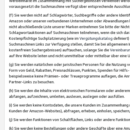
Werbeinhalte im Zusammenhang mit Suchergebnissen verwendet werden,
vorausgesetzt die Suchmaschine verfügt über entsprechende Ausschlu
(f) Sie werden nicht auf Schlagwörter, Suchbegriffe oder andere Ident
Amazon oder unseren verbundenen Unternehmen oder Abwandlungen bzw
nicht abschließende Liste unserer Marken entnehmen Sie bitte der Nich
Schlagwortauktionen auf Suchmaschinen teilnehmen, wenn die sich da
Kostenpflichtige Suchplatzierung (wie im
Vergütungskatalog
definiert
Suchmaschinen Links zur Verfügung stellen, damit Sie bei allgemeinen I
kostenfreien Suchergebnissen) auftauchen, solange Sie die
Vereinbaru
auf Ihre Website leiten und nicht unmittelbar oder mittelbar über eine
(g) Sie werden natürlichen oder juristischen Personen für die Nutzung 
Form von Geld, Rabatten, Preisnachlässen, Punkten, Spenden für Hilfs
beispielsweise keine Prämien- oder Treueprogramme auflegen, die Anrei
Partner-Links zu besuchen.
(h) Sie werden die Inhalte von elektronischen Formularen oder anderem M
abfangen, aufzeichnen, umleiten, auslesen, auslegen oder ausfüllen.
(i) Sie werden keine Kontodaten, die unsere Kunden im Zusammenhang 
Kunden der Amazon-Websites), abfragen, erheben, einholen, speichern,
(j) Sie werden Funktionen von Schaltflächen, Links oder andere Funkti
(k) Sie werden keine Bestellungen oder andere Geschäfte über eine Ama