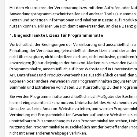
Mit dem Akzeptieren der Vereinbarung bzw. mit dem Aufrufen oder Nutz
Anwendungsprogrammierschnittstellen und anderer Tools (zusammen die
Texten und sonstigen Informationen und Inhalten in Bezug auf Produkte
nutzen können, erklären Sie sich damit einverstanden, an diese Lizenz 
1. Eingeschränkte Lizenz für Programminhalte
Vorbehaltlich der Bedingungen der Vereinbarung und ausschließlich z
Einhaltung der Vereinbarung (einschließlich dieser Lizenz und der ande
nicht übertragbare, nicht unterlizenzierbare, nicht exklusive, gebühren
anzuzeigen; (b) nur diejenigen der Amazon-Marken zu verwenden (wie in 
Programminhalte, ausschließlich auf Ihrer Website und in Übereinstimmu
API, Datenfeeds und Produkt-Werbeinhalte ausschließlich gemäß den Spe
Kopieren oder andere Verwenden von Programminhalten zugunsten Dri
Sammeln und Extrahieren von Daten. Zur Klarstellung: Zu den Program
Sie werden Programminhalte ausschließlich nach Maßgabe der Besti
hiermit eingeräumten Lizenz nutzen. Unbeschadet des Vorstehenden we
Umsätze auf eine Amazon-Website zu leiten, und werden Programminhal
Verbindung mit Programminhalten Besucher auf andere Websites als ein
unmittelbarem Zusammenhang mit den Programminhalten stehen, Links z
Nutzung der Programminhalte ausschließlich mit der betreffenden Pr
nicht mit einer anderen Webpage verlinken.