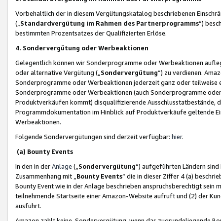
Vorbehaltlich der in diesem Vergütungskatalog beschriebenen Einschr
(„
Standardvergütung im Rahmen des Partnerprogramms
“) besc
bestimmten Prozentsatzes der Qualifizierten Erlöse.
4. Sondervergütung oder Werbeaktionen
Gelegentlich können wir Sonderprogramme oder Werbeaktionen auflegen,
oder alternative Vergütung („
Sondervergütung
”) zu verdienen. Amazo
Sonderprogramme oder Werbeaktionen jederzeit ganz oder teilweise einz
Sonderprogramme oder Werbeaktionen (auch Sonderprogramme oder We
Produktverkäufen kommt) disqualifizierende Ausschlusstatbestände, di
Programmdokumentation im Hinblick auf Produktverkäufe geltende E
Werbeaktionen.
Folgende Sondervergütungen sind derzeit verfügbar:
hier
.
(a) Bounty Events
In den in der
Anlage
(„
Sondervergütung
“) aufgeführten Ländern sind
Zusammenhang mit „
Bounty Events
“ die in dieser Ziffer 4 (a) besch
Bounty Event wie in der Anlage beschrieben anspruchsberechtigt sein mu
teilnehmende Startseite einer Amazon-Website aufruft und (2) der Kun
ausführt.
Amazon zahlt keine Sondervergütung, wenn das zugrundeliegende Boun