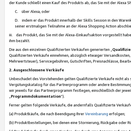
der Kunde schließt einen Kauf des Produkts ab, das Sie mit der Alexa 
C. über Alexa, oder
D. indem er das Produkt innerhalb der Skills Session in den Waren
seiner erstmaligen Teilnahme an der Alexa Shopping Action abschlie
iii. das Produkt, das Sie mit der Alexa-Einkaufsaktion vorgestellt ha
ihm bezahlt.
Die aus den einzelnen Qualifizierten Verkäufen generierten „
Qualifizi
Qualifizierten Verkäufe einnehmen, abzüglich etwaiger Versandkosten
Mehrwertsteuer), Servicegebühren, Gutschriften, Preisnachlässe, Bear
2. Ausgeschlossene Verkäufe
Unbeschadet des Vorstehenden gelten Qualifizierte Verkäufe nicht als
Vergütungskatalog für das Partnerprogramm oder andere Bestimmungen,
wir jeweils für das Partnerprogramm festlegen, einschließlich der jewe
„
Programmdokumentation
“).
Ferner gelten folgende Verkäufe, die andernfalls Qualifizierte Verkä
(a) Produktkäufe, die nach Beendigung Ihrer
Vereinbarung
erfolgen;
(b) Produktbestellungen, bei denen eine Stornierung, Rückgabe oder R