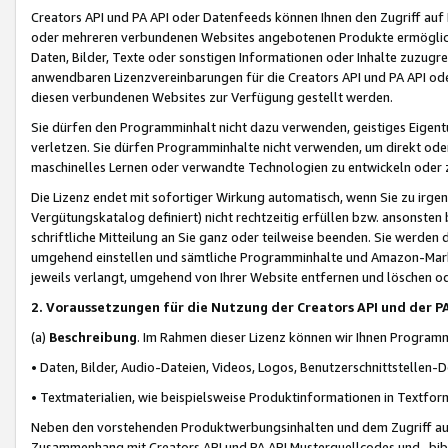
Creators API und PA API oder Datenfeeds können Ihnen den Zugriff auf D
oder mehreren verbundenen Websites angebotenen Produkte ermögliche
Daten, Bilder, Texte oder sonstigen Informationen oder Inhalte zuzugre
anwendbaren Lizenzvereinbarungen für die Creators API und PA API od
diesen verbundenen Websites zur Verfügung gestellt werden.
Sie dürfen den Programminhalt nicht dazu verwenden, geistiges Eigent
verletzen. Sie dürfen Programminhalte nicht verwenden, um direkt ode
maschinelles Lernen oder verwandte Technologien zu entwickeln oder zu
Die Lizenz endet mit sofortiger Wirkung automatisch, wenn Sie zu irg
Vergütungskatalog definiert) nicht rechtzeitig erfüllen bzw. ansonsten
schriftliche Mitteilung an Sie ganz oder teilweise beenden. Sie werden
umgehend einstellen und sämtliche Programminhalte und Amazon-Marke
jeweils verlangt, umgehend von Ihrer Website entfernen und löschen od
2. Voraussetzungen für die Nutzung der Creators API und der P
(a)
Beschreibung
. Im Rahmen dieser Lizenz können wir Ihnen Programmi
• Daten, Bilder, Audio-Dateien, Videos, Logos, Benutzerschnittstellen-
• Textmaterialien, wie beispielsweise Produktinformationen in Textfor
Neben den vorstehenden Produktwerbungsinhalten und dem Zugriff auf 
Zusammenhang mit Creators API und PA API Musterquellcodes und -bibli