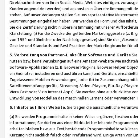
Direktnachrichten von Ihren Social-Media-Websites einfügen. vorausg
Kunden angemeldet werden) und ansonsten in Übereinstimmung mit der
stehen. Auf unser Verlangen stellen Sie uns repräsentative Mustermater
Bestimmungen eingehalten haben. Wir werden die Form und den Inhalt, di
Sie die Zertifizierung nicht in Übereinstimmung mit unserer Aufforderu
Klarstellung: (i) Für die Zwecke der geltenden Marketinggesetze (z. 
von 1991 und ähnlicher oder Nachfolgegesetze) sind Sie der „Absender“ j
Gesetze und Standards und Best Practices der Marketingbranche für 
5. Verbreitung von Partner-Links über Software und Geräte
Sie
nutzen bzw. keine Verlinkungen auf eine Amazon-Website wie nachsteh
Software-Applikationen (z. B. Browser Plug-ins, Browser Helper Objec
ein Endnutzer installieren und ausführen kann) und Geräten, einschlie
Zugelassenen Mobilen Anwendungen); oder (b) im Zusammenhang mit bzw.
Satellitenempfangsgeräte, Streaming-Video-Playern, Blu-Ray-Playern 
Viera Cast oder Vizio Internet Apps). Sie werden ohne ausdrückliche v
Entwicklung von Modellen des maschinellen Lernens oder verwandter 
6. Inhalte auf Ihrer Website
. Sie tragen die ausschließliche Verantwo
(a) Sie werden Programminhalte in keiner Weise ergänzen, löschen oder
Informationen; Sie dürfen aus einer Bilddatei bestehende Programminhal
erhalten bleiben bzw. aus Text bestehende Programminhalte so kürzen, 
Kürzung nicht sachlich falsch oder irreführend wird. Einige Arten von L