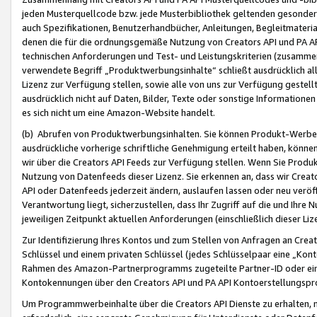
jeden Musterquellcode bzw. jede Musterbibliothek geltenden gesonder
auch Spezifikationen, Benutzerhandbücher, Anleitungen, Begleitmaterial
denen die für die ordnungsgemäße Nutzung von Creators API und PA A
technischen Anforderungen und Test- und Leistungskriterien (zusammen
verwendete Begriff „Produktwerbungsinhalte“ schließt ausdrücklich al
Lizenz zur Verfügung stellen, sowie alle von uns zur Verfügung gestel
ausdrücklich nicht auf Daten, Bilder, Texte oder sonstige Informatione
es sich nicht um eine Amazon-Website handelt.
(b) Abrufen von Produktwerbungsinhalten. Sie können Produkt-Werbein
ausdrückliche vorherige schriftliche Genehmigung erteilt haben, könn
wir über die Creators API Feeds zur Verfügung stellen. Wenn Sie Produk
Nutzung von Datenfeeds dieser Lizenz. Sie erkennen an, dass wir Creat
API oder Datenfeeds jederzeit ändern, auslaufen lassen oder neu veröffe
Verantwortung liegt, sicherzustellen, dass Ihr Zugriff auf die und Ihr
jeweiligen Zeitpunkt aktuellen Anforderungen (einschließlich dieser Liz
Zur Identifizierung Ihres Kontos und zum Stellen von Anfragen an Crea
Schlüssel und einem privaten Schlüssel (jedes Schlüsselpaar eine „Kon
Rahmen des Amazon-Partnerprogramms zugeteilte Partner-ID oder ein
Kontokennungen über den Creators API und PA API Kontoerstellungspro
Um Programmwerbeinhalte über die Creators API Dienste zu erhalten, m