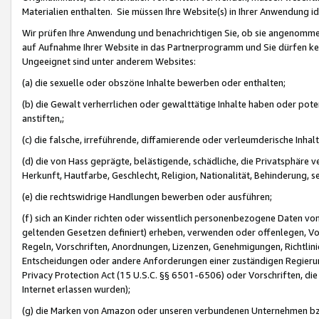
Materialien enthalten. Sie müssen Ihre Website(s) in Ihrer Anwendung ide
Wir prüfen Ihre Anwendung und benachrichtigen Sie, ob sie angenommen
auf Aufnahme Ihrer Website in das Partnerprogramm und Sie dürfen kei
Ungeeignet sind unter anderem Websites:
(a) die sexuelle oder obszöne Inhalte bewerben oder enthalten;
(b) die Gewalt verherrlichen oder gewalttätige Inhalte haben oder pot
anstiften,;
(c) die falsche, irreführende, diffamierende oder verleumderische Inha
(d) die von Hass geprägte, belästigende, schädliche, die Privatsphäre v
Herkunft, Hautfarbe, Geschlecht, Religion, Nationalität, Behinderung, 
(e) die rechtswidrige Handlungen bewerben oder ausführen;
(f) sich an Kinder richten oder wissentlich personenbezogene Daten vo
geltenden Gesetzen definiert) erheben, verwenden oder offenlegen, Vo
Regeln, Vorschriften, Anordnungen, Lizenzen, Genehmigungen, Richtlini
Entscheidungen oder andere Anforderungen einer zuständigen Regierung
Privacy Protection Act (15 U.S.C. §§ 6501-6506) oder Vorschriften, di
Internet erlassen wurden);
(g) die Marken von Amazon oder unseren verbundenen Unternehmen b