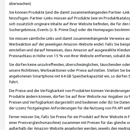
überwachen).
Sie können Produkte (und die damit zusammenhängenden Partner-Links)
hinzufügen. Partner-Links müssen auf Produkte (wie im Produktkatalog de
sich zusätzlich originäre Inhalte auf Ihrer Website befinden, die für 
Suchergebnisse, Events (z. B. Prime Day) oder die Homepages bestimmte
Sie müssen sämtliche Links und damit zusammenhängende Verweise auf z
Werbeaktion auf der jeweiligen Amazon-Website endet. Falls Sie beisp
einstellen und darauf hinweisen, dass Amazon auf ausgewählte Kleidun
Preisnachlass in Höhe von 15 % von Ihrer Website entfernen, sobald di
Sie dürfen keine unzutreffenden, überschwänglichen, täuschenden od
unsere Richtlinien, Werbeaktionen oder Preise aufstellen. Stellen Sie 
angebotenen Smartphone mit 64 GB Speicherkapazität ein, so dürfen S
führt.
Die Preise und die Verfügbarkeit von Produkten können Veränderungen 
Produkte ändern können, dürfen Sie auf Ihrer Website nur Angaben zu P
Preisen und Verfügbarkeit dargestellt sind bedienen oder (b) Sie Daten
der Lizenz festgelegten Anforderungen für die Nutzung von PA API einh
Ferner müssen Sie, falls Sie Preise für ein Produkt auf Ihrer Website in 
einer Preisvergleichsmaschine) zusammen mit Preisen für das gleiche o
außerhalb der Amazon-Website angeboten werden, jeweils den niedrigst