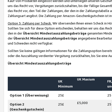
Kauf von Produkten eingelöst werden und unterliegen unseren Geschäf
uns das Recht vor, Vergütungen zurückzuhalten, bis der fällige Gesamt
das Recht vor, den Teil der Zahlungen, der den in der Zahlungstabelle 
Zahlungsart angibst. Die Zahlung per Amazon-Geschenkgutschein ist in
Option 3: Zahlung per Scheck.
Wir übersenden Ihnen einen Scheck in Höh
Sollten Sie sich für diese Option entscheiden, behalten wir uns das Rec
den in der
Übersicht Mindestauszahlungsbeträge
genannten Mindest
der
Übersicht Mindestauszahlungsbeträge
angegebene Bearbeitung
und Schweden nicht verfügbar.
Sollten Sie keine gültigen Informationen für die Zahlungsoption bereit
oder die Auszahlung verdienter Vergütung zurückhalten, bis Sie eine A
Übersicht Mindestauszahlungsbeträge
UK Maxium
UK
FR,
Minimum
un
Option 1 (Überweisung)
25£
25
£5,000
Option 2
25£
25
(Geschenkgutschein)