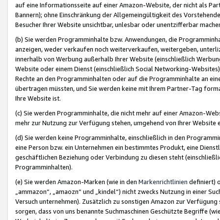
auf eine Informationsseite auf einer Amazon-Website, der nicht als Part
Bannern); ohne Einschränkung der Allgemeingültigkeit des Vorstehende
Besucher Ihrer Website unsichtbar, unlesbar oder unentzifferbar mache
(b) Sie werden Programminhalte bzw. Anwendungen, die Programminhalt
anzeigen, weder verkaufen noch weiterverkaufen, weitergeben, unterli
innerhalb von Werbung außerhalb Ihrer Website (einschließlich Werbun
Website oder einem Dienst (einschließlich Social Networking-Website
Rechte an den Programminhalten oder auf die Programminhalte an eine a
übertragen müssten, und Sie werden keine mit Ihrem Partner-Tag formati
Ihre Website ist.
(c) Sie werden Programminhalte, die nicht mehr auf einer Amazon-Websit
mehr zur Nutzung zur Verfügung stehen, umgehend von Ihrer Website e
(d) Sie werden keine Programminhalte, einschließlich in den Programmin
eine Person bzw. ein Unternehmen ein bestimmtes Produkt, eine Dienstle
geschäftlichen Beziehung oder Verbindung zu diesen steht (einschließli
Programminhalten).
(e) Sie werden Amazon-Marken (wie in den
Markenrichtlinien
definiert) 
„ammazon“, „amaozn“ und „kindel“) nicht zwecks Nutzung in einer Suc
Versuch unternehmen). Zusätzlich zu sonstigen Amazon zur Verfügung 
sorgen, dass von uns benannte Suchmaschinen Geschützte Begriffe (wie 