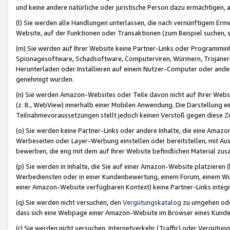
und keine andere natürliche oder juristische Person dazu ermächtigen, a
(l) Sie werden alle Handlungen unterlassen, die nach vernünftigem Erme
Website, auf der Funktionen oder Transaktionen (zum Beispiel suchen, s
(m) Sie werden auf Ihrer Website keine Partner-Links oder Programmin
Spionagesoftware, Schadsoftware, Computerviren, Würmern, Trojaner
Herunterladen oder Installieren auf einem Nutzer-Computer oder ande
genehmigt wurden.
(n) Sie werden Amazon-Websites oder Teile davon nicht auf Ihrer Websi
(z. B., WebView) innerhalb einer Mobilen Anwendung. Die Darstellung ein
Teilnahmevoraussetzungen stellt jedoch keinen Verstoß gegen diese Zif
(o) Sie werden keine Partner-Links oder andere Inhalte, die eine Am
Werbeseiten oder Layer-Werbung einstellen oder bereitstellen, mit Au
bewerben, die eng mit dem auf Ihrer Website befindlichen Material z
(p) Sie werden in Inhalte, die Sie auf einer Amazon-Website platzier
Werbediensten oder in einer Kundenbewertung, einem Forum, einem Wun
einer Amazon-Website verfügbaren Kontext) keine Partner-Links integr
(q) Sie werden nicht versuchen, den
Vergütungskatalog
zu umgehen oder
dass sich eine Webpage einer Amazon-Website im Browser eines Kunden 
(r) Sie werden nicht versuchen, Internetverkehr (Traffic) oder Vergü