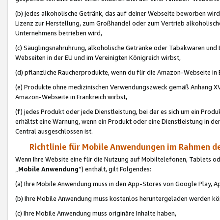
(b) jedes alkoholische Getränk, das auf deiner Webseite beworben wird
Lizenz zur Herstellung, zum Großhandel oder zum Vertrieb alkoholisch
Unternehmens betrieben wird,
(c) Säuglingsnahruhrung, alkoholische Getränke oder Tabakwaren und E
Webseiten in der EU und im Vereinigten Königreich wirbst,
(d) pflanzliche Raucherprodukte, wenn du für die Amazon-Webseite in B
(e) Produkte ohne medizinischen Verwendungszweck gemäß Anhang XVI 
Amazon-Webseite in Frankreich wirbst,
(f) jedes Produkt oder jede Dienstleistung, bei der es sich um ein Prod
erhältst eine Warnung, wenn ein Produkt oder eine Dienstleistung in de
Central ausgeschlossen ist.
Richtlinie für Mobile Anwendungen im Rahmen de
Wenn Ihre Website eine für die Nutzung auf Mobiltelefonen, Tablets 
„
Mobile Anwendung
“) enthält, gilt Folgendes:
(a) Ihre Mobile Anwendung muss in den App-Stores von Google Play, A
(b) Ihre Mobile Anwendung muss kostenlos heruntergeladen werden könn
(c) Ihre Mobile Anwendung muss originäre Inhalte haben,