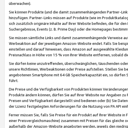
überwachen).
Sie können Produkte (und die damit zusammenhängenden Partner-Links)
hinzufügen. Partner-Links müssen auf Produkte (wie im Produktkatalog de
sich zusätzlich originäre Inhalte auf Ihrer Website befinden, die für 
Suchergebnisse, Events (z. B. Prime Day) oder die Homepages bestimmte
Sie müssen sämtliche Links und damit zusammenhängende Verweise auf z
Werbeaktion auf der jeweiligen Amazon-Website endet. Falls Sie beisp
einstellen und darauf hinweisen, dass Amazon auf ausgewählte Kleidun
Preisnachlass in Höhe von 15 % von Ihrer Website entfernen, sobald di
Sie dürfen keine unzutreffenden, überschwänglichen, täuschenden od
unsere Richtlinien, Werbeaktionen oder Preise aufstellen. Stellen Sie 
angebotenen Smartphone mit 64 GB Speicherkapazität ein, so dürfen S
führt.
Die Preise und die Verfügbarkeit von Produkten können Veränderungen 
Produkte ändern können, dürfen Sie auf Ihrer Website nur Angaben zu P
Preisen und Verfügbarkeit dargestellt sind bedienen oder (b) Sie Daten
der Lizenz festgelegten Anforderungen für die Nutzung von PA API einh
Ferner müssen Sie, falls Sie Preise für ein Produkt auf Ihrer Website in 
einer Preisvergleichsmaschine) zusammen mit Preisen für das gleiche o
außerhalb der Amazon-Website angeboten werden, jeweils den niedrigst