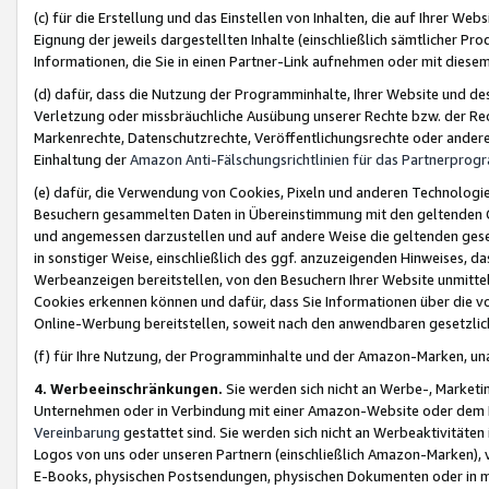
(c) für die Erstellung und das Einstellen von Inhalten, die auf Ihrer We
Eignung der jeweils dargestellten Inhalte (einschließlich sämtlicher 
Informationen, die Sie in einen Partner-Link aufnehmen oder mit diese
(d) dafür, dass die Nutzung der Programminhalte, Ihrer Website und des 
Verletzung oder missbräuchliche Ausübung unserer Rechte bzw. der Recht
Markenrechte, Datenschutzrechte, Veröffentlichungsrechte oder anderer
Einhaltung der
Amazon Anti-Fälschungsrichtlinien für das Partnerpro
(e) dafür, die Verwendung von Cookies, Pixeln und anderen Technologien
Besuchern gesammelten Daten in Übereinstimmung mit den geltenden Ge
und angemessen darzustellen und auf andere Weise die geltenden geset
in sonstiger Weise, einschließlich des ggf. anzuzeigenden Hinweises, d
Werbeanzeigen bereitstellen, von den Besuchern Ihrer Website unmitte
Cookies erkennen können und dafür, dass Sie Informationen über die v
Online-Werbung bereitstellen, soweit nach den anwendbaren gesetzlic
(f) für Ihre Nutzung, der Programminhalte und der Amazon-Marken, u
4. Werbeeinschränkungen.
Sie werden sich nicht an Werbe-, Market
Unternehmen oder in Verbindung mit einer Amazon-Website oder dem Pa
Vereinbarung
gestattet sind. Sie werden sich nicht an Werbeaktivitäten
Logos von uns oder unseren Partnern (einschließlich Amazon-Marken), 
E-Books, physischen Postsendungen, physischen Dokumenten oder in 