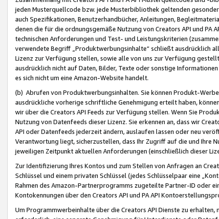
jeden Musterquellcode bzw. jede Musterbibliothek geltenden gesonder
auch Spezifikationen, Benutzerhandbücher, Anleitungen, Begleitmaterial
denen die für die ordnungsgemäße Nutzung von Creators API und PA A
technischen Anforderungen und Test- und Leistungskriterien (zusammen
verwendete Begriff „Produktwerbungsinhalte“ schließt ausdrücklich al
Lizenz zur Verfügung stellen, sowie alle von uns zur Verfügung gestel
ausdrücklich nicht auf Daten, Bilder, Texte oder sonstige Informatione
es sich nicht um eine Amazon-Website handelt.
(b) Abrufen von Produktwerbungsinhalten. Sie können Produkt-Werbein
ausdrückliche vorherige schriftliche Genehmigung erteilt haben, könn
wir über die Creators API Feeds zur Verfügung stellen. Wenn Sie Produk
Nutzung von Datenfeeds dieser Lizenz. Sie erkennen an, dass wir Creat
API oder Datenfeeds jederzeit ändern, auslaufen lassen oder neu veröffe
Verantwortung liegt, sicherzustellen, dass Ihr Zugriff auf die und Ihr
jeweiligen Zeitpunkt aktuellen Anforderungen (einschließlich dieser Liz
Zur Identifizierung Ihres Kontos und zum Stellen von Anfragen an Crea
Schlüssel und einem privaten Schlüssel (jedes Schlüsselpaar eine „Kon
Rahmen des Amazon-Partnerprogramms zugeteilte Partner-ID oder ein
Kontokennungen über den Creators API und PA API Kontoerstellungspro
Um Programmwerbeinhalte über die Creators API Dienste zu erhalten, m