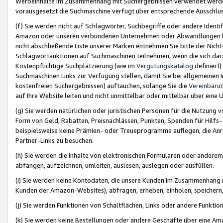
Werbeinhalte im Zusammenhang mit Suchergebnissen verwendet werden,
vorausgesetzt die Suchmaschine verfügt über entsprechende Ausschlu
(f) Sie werden nicht auf Schlagwörter, Suchbegriffe oder andere Ident
Amazon oder unseren verbundenen Unternehmen oder Abwandlungen bzw
nicht abschließende Liste unserer Marken entnehmen Sie bitte der Nich
Schlagwortauktionen auf Suchmaschinen teilnehmen, wenn die sich da
Kostenpflichtige Suchplatzierung (wie im
Vergütungskatalog
definiert
Suchmaschinen Links zur Verfügung stellen, damit Sie bei allgemeinen I
kostenfreien Suchergebnissen) auftauchen, solange Sie die
Vereinbaru
auf Ihre Website leiten und nicht unmittelbar oder mittelbar über eine
(g) Sie werden natürlichen oder juristischen Personen für die Nutzung 
Form von Geld, Rabatten, Preisnachlässen, Punkten, Spenden für Hilfs
beispielsweise keine Prämien- oder Treueprogramme auflegen, die Anrei
Partner-Links zu besuchen.
(h) Sie werden die Inhalte von elektronischen Formularen oder anderem M
abfangen, aufzeichnen, umleiten, auslesen, auslegen oder ausfüllen.
(i) Sie werden keine Kontodaten, die unsere Kunden im Zusammenhang 
Kunden der Amazon-Websites), abfragen, erheben, einholen, speichern,
(j) Sie werden Funktionen von Schaltflächen, Links oder andere Funkti
(k) Sie werden keine Bestellungen oder andere Geschäfte über eine Ama