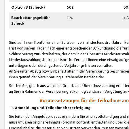
Option 3 (Scheck)
50£
50
Bearbeitungsgebühr
k.A.
k.A
Scheck
Sind auf Ihrem Konto für einen Zeitraum von mindestens drei Jahren kein
Frist von sieben Tagen nach einer entsprechenden Ankündigung die für
Schlussbetrag zurückzuhalten, der dem in der Übersicht Mindestausz
Mindestauszahlungsbetrag entspricht. Ferner können eine etwaig aufg
unterliegen oder durch geltende Verjährungsfristen verfallen.
An Sie unter Abzug bzw. Einbehalt aller in der Vereinbarung beschrieb
Ihnen gemäß der Vereinbarung zustehenden Beträge dar.
Sollten Sie, gleich aus welchem Grund, eine Überschusszahlung erhalte
an Sie im Rahmen der Vereinbarung zukünftig zahlbaren Vergütung zu 
Voraussetzungen für die Teilnahme a
1. Anmeldung und Teilnahmeberechtigung
Sie leiten den Anmeldeprozess ein, indem Sie einen vollständigen und 
muss/müssen originäre Inhalte (original content) enthalten und über d
Originalinhalte, die Materialien von Dritten verwenden, müssen wese