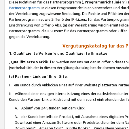
Diese Richtlinien für das Partnerprogramm („
Programmrichtlinien
“)
Partnerprogramm
; in diesen Programmrichtlinien verwendete und durch
der Vereinbarung zugewiesene Bedeutung. Die Rechte und Pflichten de
Partnerprogramm sowie Ziffer 3 der IP-Lizenz für das Partnerprogram
Einschränkung von Ziffer 6 Abs. (a) der Vereinbarung wird hiermit Fol
Partnerprogramm, die IP-Lizenz für das Partnerprogramm oder Ziffer 1
gegen die Vereinbarung.
Vergütungskatalog für das 
1. Qualifizierte Verkäufe und Qualifizierte Umsätze
„
Qualifizierte Verkäufe
“ werden von uns mit den in Ziffer 3 diese
(vorbehaltlich der in diesem Vergütungskatalog beschriebenen Ausnah
(a) Partner- Link auf Ihrer Site
:
i. ein Kunde durch Anklicken eines auf Ihrer Website platzierten Part
ii. während einer einzigen Internetsitzung eines der nachstehend unter (i)
Kunde den Partner-Link anklickt und mit dem zuerst eintretenden der f
A. Ablauf von 24 Stunden seit dem Klick,
B. der Kunde bestellt ein Produkt, mit Ausnahme eines digitalen P
Download einer Amazon Software oder Produkte, die unter dem N
Downloads“, „Amazon Coin“, „Kindle Books“, „Kindle Newspapers“, „