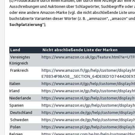
(c) Produktkäufe durch einen Kunden, der durch eine Anzeige auf eine 
Ausschreibungen und Auktionen über Schlagwörter, Suchbegriffe oder 
oder eine andere Amazon-Marke (vgl. die nicht abschließende Liste un
buchstabierte Varianten dieser Wörter (z. B. „ammazon“, „amaozn“ und „
Suchplatzierung
”);
Land
Nicht abschließende Liste der Marken
Vereinigtes
https://www.amazon.co.uk/gp/feature.html?ie=U
Königreich
Frankreich
https://www.amazon.fr/gp/help/customer/displa
E78834F9BA58__SECTION_64DE0ED1D744420E9
Italien
https://www.amazon.it/gp/help/customer/display
Irland
https://www.amazon.ie/gp/help/customer/displa
Niederlande
https://www.amazon.nl/gp/help/customer/display
Spanien
https://www.amazon.es/gp/help/customer/display
Deutschland
https://www.amazon.de/gp/help/customer/displa
Schweden
https://www.amazon.de/gp/help/customer/displa
Polen
https://www.amazon.pl/gp/help/customer/display
Belgien
https://www.amazon.com.be/gp/help/customer/d