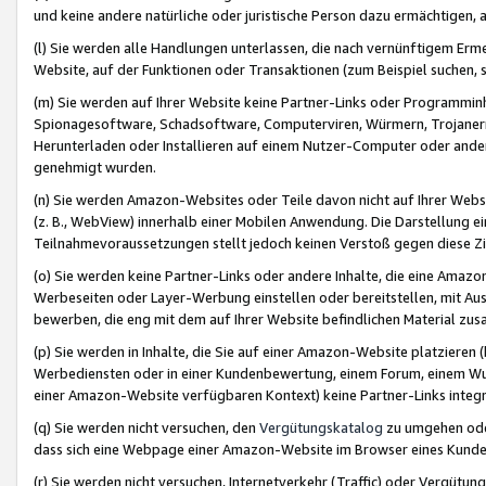
und keine andere natürliche oder juristische Person dazu ermächtigen, a
(l) Sie werden alle Handlungen unterlassen, die nach vernünftigem Erme
Website, auf der Funktionen oder Transaktionen (zum Beispiel suchen, s
(m) Sie werden auf Ihrer Website keine Partner-Links oder Programmin
Spionagesoftware, Schadsoftware, Computerviren, Würmern, Trojaner
Herunterladen oder Installieren auf einem Nutzer-Computer oder ande
genehmigt wurden.
(n) Sie werden Amazon-Websites oder Teile davon nicht auf Ihrer Websi
(z. B., WebView) innerhalb einer Mobilen Anwendung. Die Darstellung ein
Teilnahmevoraussetzungen stellt jedoch keinen Verstoß gegen diese Zif
(o) Sie werden keine Partner-Links oder andere Inhalte, die eine Am
Werbeseiten oder Layer-Werbung einstellen oder bereitstellen, mit Au
bewerben, die eng mit dem auf Ihrer Website befindlichen Material z
(p) Sie werden in Inhalte, die Sie auf einer Amazon-Website platzier
Werbediensten oder in einer Kundenbewertung, einem Forum, einem Wun
einer Amazon-Website verfügbaren Kontext) keine Partner-Links integr
(q) Sie werden nicht versuchen, den
Vergütungskatalog
zu umgehen oder
dass sich eine Webpage einer Amazon-Website im Browser eines Kunden 
(r) Sie werden nicht versuchen, Internetverkehr (Traffic) oder Vergü