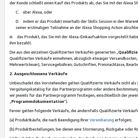
der Kunde schließt einen Kauf des Produkts ab, das Sie mit der Alexa 
C. über Alexa, oder
D. indem er das Produkt innerhalb der Skills Session in den Waren
seiner erstmaligen Teilnahme an der Alexa Shopping Action abschlie
iii. das Produkt, das Sie mit der Alexa-Einkaufsaktion vorgestellt ha
ihm bezahlt.
Die aus den einzelnen Qualifizierten Verkäufen generierten „
Qualifizi
Qualifizierten Verkäufe einnehmen, abzüglich etwaiger Versandkosten
Mehrwertsteuer), Servicegebühren, Gutschriften, Preisnachlässe, Bear
2. Ausgeschlossene Verkäufe
Unbeschadet des Vorstehenden gelten Qualifizierte Verkäufe nicht als
Vergütungskatalog für das Partnerprogramm oder andere Bestimmungen,
wir jeweils für das Partnerprogramm festlegen, einschließlich der jewe
„
Programmdokumentation
“).
Ferner gelten folgende Verkäufe, die andernfalls Qualifizierte Verkä
(a) Produktkäufe, die nach Beendigung Ihrer
Vereinbarung
erfolgen;
(b) Produktbestellungen, bei denen eine Stornierung, Rückgabe oder R