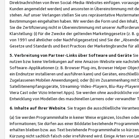
Direktnachrichten von Ihren Social-Media-Websites einfügen. vorausg
Kunden angemeldet werden) und ansonsten in Übereinstimmung mit der
stehen. Auf unser Verlangen stellen Sie uns repräsentative Mustermater
Bestimmungen eingehalten haben. Wir werden die Form und den Inhalt, di
Sie die Zertifizierung nicht in Übereinstimmung mit unserer Aufforderu
Klarstellung: (i) Für die Zwecke der geltenden Marketinggesetze (z. 
von 1991 und ähnlicher oder Nachfolgegesetze) sind Sie der „Absender“ j
Gesetze und Standards und Best Practices der Marketingbranche für 
5. Verbreitung von Partner-Links über Software und Geräte
Sie
nutzen bzw. keine Verlinkungen auf eine Amazon-Website wie nachsteh
Software-Applikationen (z. B. Browser Plug-ins, Browser Helper Objec
ein Endnutzer installieren und ausführen kann) und Geräten, einschlie
Zugelassenen Mobilen Anwendungen); oder (b) im Zusammenhang mit bzw.
Satellitenempfangsgeräte, Streaming-Video-Playern, Blu-Ray-Playern 
Viera Cast oder Vizio Internet Apps). Sie werden ohne ausdrückliche v
Entwicklung von Modellen des maschinellen Lernens oder verwandter 
6. Inhalte auf Ihrer Website
. Sie tragen die ausschließliche Verantwo
(a) Sie werden Programminhalte in keiner Weise ergänzen, löschen oder
Informationen; Sie dürfen aus einer Bilddatei bestehende Programminhal
erhalten bleiben bzw. aus Text bestehende Programminhalte so kürzen, 
Kürzung nicht sachlich falsch oder irreführend wird. Einige Arten von L