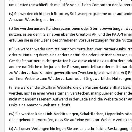
umzuleiten (einschließlich mit Hilfe von auf den Computern der Nutzer i
(s) Sie werden nicht durch Roboter, Softwareprogramme oder auf andere
Amazon-Website generieren.
(t) Sie werden unsere Kundenrezensionen oder Sternebewertungen wed
nutzen, es sei denn, Sie haben über die Creators API und die PA API e
erfüllen die in der Lizenz beschriebenen Voraussetzungen für die Nutzu
(u) Sie werden weder unmittelbar noch mittelbar über Partner-Links P
oder zu Nutzung durch eine andere natürliche oder juristische Person,
Geschäftspartnern nicht gestatten bzw. diese nicht dazu auffordern od
andere natürliche oder juristische Person, unmittelbar oder mittelbar
zu Wiederverkaufs- oder gewerblichen Zwecken (gleich welcher Art) 
auf Ihrer Website zum Wiederverkauf oder für gewerbliche Nutzungen 
(v) Sie werden die URL Ihrer Website, die die Partner-Links enthält b
werden, nicht in einer Weise tarnen, verstecken, manipulieren oder and
nicht mit angemessenem Aufwand in der Lage sind, die Website oder A
Links eine Amazon-Website aufruft.
(w) Sie werden keine Link-Verkürzungen, Schaltflächen, Hyperlinks ode
dahingehend hervorrufen, dass Sie auf eine Amazon-Website verlinken
(x) Auf unser Verlangen hin legen Sie uns eine schriftliche Bestätigung