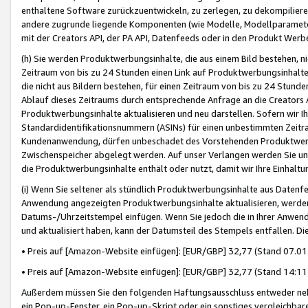
enthaltene Software zurückzuentwickeln, zu zerlegen, zu dekompilier
andere zugrunde liegende Komponenten (wie Modelle, Modellparameter
mit der Creators API, der PA API, Datenfeeds oder in den Produkt Werb
(h) Sie werden Produktwerbungsinhalte, die aus einem Bild bestehen, ni
Zeitraum von bis zu 24 Stunden einen Link auf Produktwerbungsinhalte
die nicht aus Bildern bestehen, für einen Zeitraum von bis zu 24 Stund
Ablauf dieses Zeitraums durch entsprechende Anfrage an die Creators 
Produktwerbungsinhalte aktualisieren und neu darstellen. Sofern wir Ih
Standardidentifikationsnummern (ASINs) für einen unbestimmten Zeitra
Kundenanwendung, dürfen unbeschadet des Vorstehenden Produktwerbu
Zwischenspeicher abgelegt werden. Auf unser Verlangen werden Sie un
die Produktwerbungsinhalte enthält oder nutzt, damit wir Ihre Einhalt
(i) Wenn Sie seltener als stündlich Produktwerbungsinhalte aus Datenfe
Anwendung angezeigten Produktwerbungsinhalte aktualisieren, werden 
Datums-/Uhrzeitstempel einfügen. Wenn Sie jedoch die in Ihrer Anwe
und aktualisiert haben, kann der Datumsteil des Stempels entfallen. Dies
• Preis auf [Amazon-Website einfügen]: [EUR/GBP] 32,77 (Stand 07.01.
• Preis auf [Amazon-Website einfügen]: [EUR/GBP] 32,77 (Stand 14:11 
Außerdem müssen Sie den folgenden Haftungsausschluss entweder neb
ein Pop-up-Fenster, ein Pop-up-Skript oder ein sonstiges vergleichba