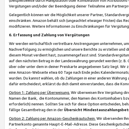
(beispielsweise durch Manipulation oder Kombination von Attributions-
Vergütungen und/oder der Beendigung deiner Teilnahme am Partnerp
Gelegentlich können wir die Möglichkeit unserer Partner, Standardv
einschränken. Amazon behält sich (ungeachtet etwaiger Fristen) das Re
modifizieren. Weitere Informationen zu Einschränkungen für Vergütung
6. Erfassung und Zahlung von Vergütungen
Wir werden wirtschaftlich vertretbare Anstrengungen unternehmen, um 
Nachverfolgung zu ermöglichen und unsere Berichte zu erstellen und di
diesem Monat verdient hast, zusammengefasst sind. Standardvergütung
auf den nächsten Betrag in der Landeswährung gerundet werden (z. B. C
über oder unter dem in deiner Preiskarte angegebenen Satz liegt. Wir
eine Amazon-Webseite etwa 60 Tage nach Ende jedes Kalendermonats, i
wurden. Du kannst wählen, ob du Zahlungen in einer anderen Währung
dafür entscheidest, erklärst du dich damit einverstanden, dass die K
Option 1: Zahlung per Überweisung.
Wir überweisen Ihre Vergütung dir
Namen der Bank, die Kontonummer, den Namen des Kontoinhabers bzw. a
erforderlich) nennen. Sollten Sie sich für diese Option entscheiden, be
fällige Gesamtbetrag den in der
Übersicht Mindestauszahlungsbet
Option 2: Zahlung per Amazon-Geschenkgutschein.
Wir übersenden Ihne
Partnerkonto genannte Haupt-E-Mail-Adresse. Diese Geschenkgutschei