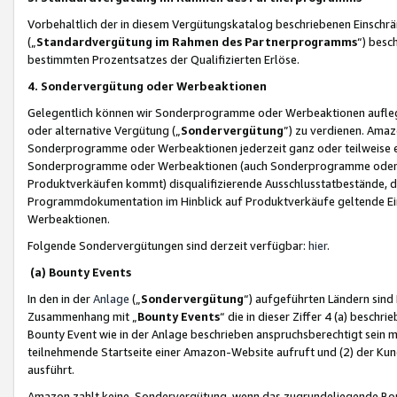
Vorbehaltlich der in diesem Vergütungskatalog beschriebenen Einschr
(„
Standardvergütung im Rahmen des Partnerprogramms
“) besc
bestimmten Prozentsatzes der Qualifizierten Erlöse.
4. Sondervergütung oder Werbeaktionen
Gelegentlich können wir Sonderprogramme oder Werbeaktionen auflegen,
oder alternative Vergütung („
Sondervergütung
”) zu verdienen. Amazo
Sonderprogramme oder Werbeaktionen jederzeit ganz oder teilweise einz
Sonderprogramme oder Werbeaktionen (auch Sonderprogramme oder We
Produktverkäufen kommt) disqualifizierende Ausschlusstatbestände, di
Programmdokumentation im Hinblick auf Produktverkäufe geltende E
Werbeaktionen.
Folgende Sondervergütungen sind derzeit verfügbar:
hier
.
(a) Bounty Events
In den in der
Anlage
(„
Sondervergütung
“) aufgeführten Ländern sind
Zusammenhang mit „
Bounty Events
“ die in dieser Ziffer 4 (a) besch
Bounty Event wie in der Anlage beschrieben anspruchsberechtigt sein mu
teilnehmende Startseite einer Amazon-Website aufruft und (2) der Kun
ausführt.
Amazon zahlt keine Sondervergütung, wenn das zugrundeliegende Boun