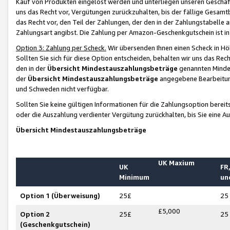
Kauf von Produkten eingelöst werden und unterliegen unseren Geschäf
uns das Recht vor, Vergütungen zurückzuhalten, bis der fällige Gesamt
das Recht vor, den Teil der Zahlungen, der den in der Zahlungstabelle 
Zahlungsart angibst. Die Zahlung per Amazon-Geschenkgutschein ist in
Option 3: Zahlung per Scheck.
Wir übersenden Ihnen einen Scheck in Höh
Sollten Sie sich für diese Option entscheiden, behalten wir uns das Rec
den in der
Übersicht Mindestauszahlungsbeträge
genannten Mindest
der
Übersicht Mindestauszahlungsbeträge
angegebene Bearbeitung
und Schweden nicht verfügbar.
Sollten Sie keine gültigen Informationen für die Zahlungsoption bereit
oder die Auszahlung verdienter Vergütung zurückhalten, bis Sie eine A
Übersicht Mindestauszahlungsbeträge
UK Maxium
UK
FR,
Minimum
un
Option 1 (Überweisung)
25£
25
£5,000
Option 2
25£
25
(Geschenkgutschein)