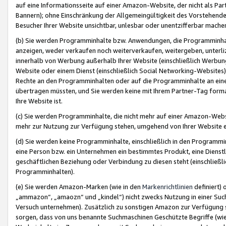
auf eine Informationsseite auf einer Amazon-Website, der nicht als Part
Bannern); ohne Einschränkung der Allgemeingültigkeit des Vorstehende
Besucher Ihrer Website unsichtbar, unlesbar oder unentzifferbar mache
(b) Sie werden Programminhalte bzw. Anwendungen, die Programminhalt
anzeigen, weder verkaufen noch weiterverkaufen, weitergeben, unterli
innerhalb von Werbung außerhalb Ihrer Website (einschließlich Werbun
Website oder einem Dienst (einschließlich Social Networking-Website
Rechte an den Programminhalten oder auf die Programminhalte an eine a
übertragen müssten, und Sie werden keine mit Ihrem Partner-Tag formati
Ihre Website ist.
(c) Sie werden Programminhalte, die nicht mehr auf einer Amazon-Websit
mehr zur Nutzung zur Verfügung stehen, umgehend von Ihrer Website e
(d) Sie werden keine Programminhalte, einschließlich in den Programmin
eine Person bzw. ein Unternehmen ein bestimmtes Produkt, eine Dienstle
geschäftlichen Beziehung oder Verbindung zu diesen steht (einschließli
Programminhalten).
(e) Sie werden Amazon-Marken (wie in den
Markenrichtlinien
definiert) 
„ammazon“, „amaozn“ und „kindel“) nicht zwecks Nutzung in einer Suc
Versuch unternehmen). Zusätzlich zu sonstigen Amazon zur Verfügung 
sorgen, dass von uns benannte Suchmaschinen Geschützte Begriffe (wie 