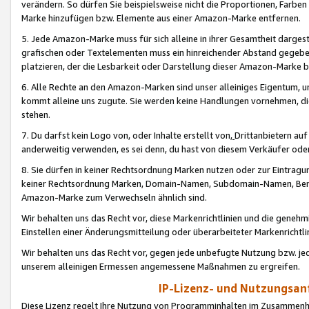
verändern. So dürfen Sie beispielsweise nicht die Proportionen, Farb
Marke hinzufügen bzw. Elemente aus einer Amazon-Marke entfernen.
5. Jede Amazon-Marke muss für sich alleine in ihrer Gesamtheit darge
grafischen oder Textelementen muss ein hinreichender Abstand gegebe
platzieren, der die Lesbarkeit oder Darstellung dieser Amazon-Marke b
6. Alle Rechte an den Amazon-Marken sind unser alleiniges Eigentum, 
kommt alleine uns zugute. Sie werden keine Handlungen vornehmen, 
stehen.
7. Du darfst kein Logo von, oder Inhalte erstellt von,
Drittanbietern au
anderweitig verwenden, es sei denn, du hast von diesem Verkäufer oder
8. Sie dürfen in keiner Rechtsordnung Marken nutzen oder zur Eintragu
keiner Rechtsordnung Marken, Domain-Namen, Subdomain-Namen, Benu
Amazon-Marke zum Verwechseln ähnlich sind.
Wir behalten uns das Recht vor, diese Markenrichtlinien und die gene
Einstellen einer Änderungsmitteilung oder überarbeiteter Markenricht
Wir behalten uns das Recht vor, gegen jede unbefugte Nutzung bzw. jede 
unserem alleinigen Ermessen angemessene Maßnahmen zu ergreifen.
IP-Lizenz- und Nutzungsan
Diese Lizenz regelt Ihre Nutzung von Programminhalten im Zusammen