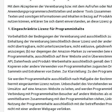
Mit dem Akzeptieren der Vereinbarung bzw. mit dem Aufrufen oder Nutz
Anwendungsprogrammierschnittstellen und anderer Tools (zusammen die
Texten und sonstigen Informationen und Inhalten in Bezug auf Produkte
nutzen können, erklären Sie sich damit einverstanden, an diese Lizenz 
1. Eingeschränkte Lizenz für Programminhalte
Vorbehaltlich der Bedingungen der Vereinbarung und ausschließlich z
Einhaltung der Vereinbarung (einschließlich dieser Lizenz und der ande
nicht übertragbare, nicht unterlizenzierbare, nicht exklusive, gebühren
anzuzeigen; (b) nur diejenigen der Amazon-Marken zu verwenden (wie in 
Programminhalte, ausschließlich auf Ihrer Website und in Übereinstimmu
API, Datenfeeds und Produkt-Werbeinhalte ausschließlich gemäß den Spe
Kopieren oder andere Verwenden von Programminhalten zugunsten Dri
Sammeln und Extrahieren von Daten. Zur Klarstellung: Zu den Program
Sie werden Programminhalte ausschließlich nach Maßgabe der Besti
hiermit eingeräumten Lizenz nutzen. Unbeschadet des Vorstehenden we
Umsätze auf eine Amazon-Website zu leiten, und werden Programminhal
Verbindung mit Programminhalten Besucher auf andere Websites als ein
unmittelbarem Zusammenhang mit den Programminhalten stehen, Links z
Nutzung der Programminhalte ausschließlich mit der betreffenden Pr
nicht mit einer anderen Webpage verlinken.