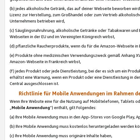
(b) jedes alkoholische Getränk, das auf deiner Webseite beworben wird
Lizenz zur Herstellung, zum Großhandel oder zum Vertrieb alkoholisch
Unternehmens betrieben wird,
(c) Säuglingsnahruhrung, alkoholische Getränke oder Tabakwaren und E
Webseiten in der EU und im Vereinigten Königreich wirbst,
(d) pflanzliche Raucherprodukte, wenn du für die Amazon-Webseite in B
(e) Produkte ohne medizinischen Verwendungszweck gemäß Anhang XVI 
Amazon-Webseite in Frankreich wirbst,
(f) jedes Produkt oder jede Dienstleistung, bei der es sich um ein Prod
erhältst eine Warnung, wenn ein Produkt oder eine Dienstleistung in de
Central ausgeschlossen ist.
Richtlinie für Mobile Anwendungen im Rahmen de
Wenn Ihre Website eine für die Nutzung auf Mobiltelefonen, Tablets 
„
Mobile Anwendung
“) enthält, gilt Folgendes:
(a) Ihre Mobile Anwendung muss in den App-Stores von Google Play, A
(b) Ihre Mobile Anwendung muss kostenlos heruntergeladen werden könn
(c) Ihre Mobile Anwendung muss originäre Inhalte haben,