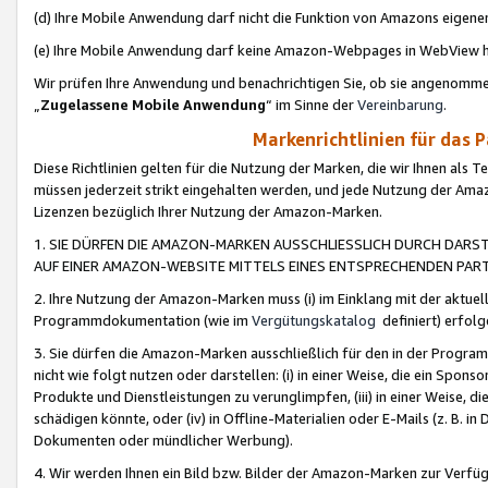
(d) Ihre Mobile Anwendung darf nicht die Funktion von Amazons eige
(e) Ihre Mobile Anwendung darf keine Amazon-Webpages in WebView 
Wir prüfen Ihre Anwendung und benachrichtigen Sie, ob sie angenomm
„
Zugelassene Mobile Anwendung
“ im Sinne der
Vereinbarung
.
Markenrichtlinien für das 
Diese Richtlinien gelten für die Nutzung der Marken, die wir Ihnen als 
müssen jederzeit strikt eingehalten werden, und jede Nutzung der Ama
Lizenzen bezüglich Ihrer Nutzung der Amazon-Marken.
1. SIE DÜRFEN DIE AMAZON-MARKEN AUSSCHLIESSLICH DURCH DARS
AUF EINER AMAZON-WEBSITE MITTELS EINES ENTSPRECHENDEN PART
2. Ihre Nutzung der Amazon-Marken muss (i) im Einklang mit der aktuells
Programmdokumentation (wie im
Vergütungskatalog
definiert) erfolg
3. Sie dürfen die Amazon-Marken ausschließlich für den in der Progr
nicht wie folgt nutzen oder darstellen: (i) in einer Weise, die ein Spo
Produkte und Dienstleistungen zu verunglimpfen, (iii) in einer Weise
schädigen könnte, oder (iv) in Offline-Materialien oder E-Mails (z. B.
Dokumenten oder mündlicher Werbung).
4. Wir werden Ihnen ein Bild bzw. Bilder der Amazon-Marken zur Verfüg