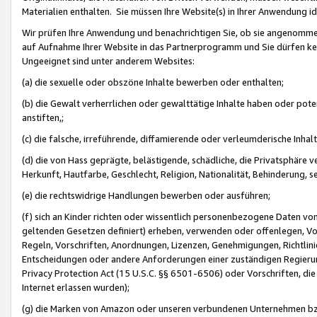
Materialien enthalten. Sie müssen Ihre Website(s) in Ihrer Anwendung ide
Wir prüfen Ihre Anwendung und benachrichtigen Sie, ob sie angenommen
auf Aufnahme Ihrer Website in das Partnerprogramm und Sie dürfen kei
Ungeeignet sind unter anderem Websites:
(a) die sexuelle oder obszöne Inhalte bewerben oder enthalten;
(b) die Gewalt verherrlichen oder gewalttätige Inhalte haben oder pot
anstiften,;
(c) die falsche, irreführende, diffamierende oder verleumderische Inha
(d) die von Hass geprägte, belästigende, schädliche, die Privatsphäre v
Herkunft, Hautfarbe, Geschlecht, Religion, Nationalität, Behinderung, 
(e) die rechtswidrige Handlungen bewerben oder ausführen;
(f) sich an Kinder richten oder wissentlich personenbezogene Daten vo
geltenden Gesetzen definiert) erheben, verwenden oder offenlegen, Vo
Regeln, Vorschriften, Anordnungen, Lizenzen, Genehmigungen, Richtlini
Entscheidungen oder andere Anforderungen einer zuständigen Regierung
Privacy Protection Act (15 U.S.C. §§ 6501-6506) oder Vorschriften, di
Internet erlassen wurden);
(g) die Marken von Amazon oder unseren verbundenen Unternehmen b