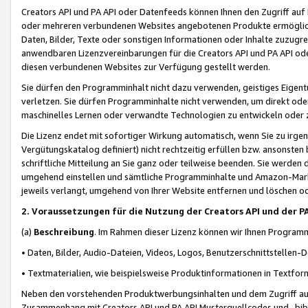
Creators API und PA API oder Datenfeeds können Ihnen den Zugriff auf D
oder mehreren verbundenen Websites angebotenen Produkte ermögliche
Daten, Bilder, Texte oder sonstigen Informationen oder Inhalte zuzugre
anwendbaren Lizenzvereinbarungen für die Creators API und PA API od
diesen verbundenen Websites zur Verfügung gestellt werden.
Sie dürfen den Programminhalt nicht dazu verwenden, geistiges Eigent
verletzen. Sie dürfen Programminhalte nicht verwenden, um direkt ode
maschinelles Lernen oder verwandte Technologien zu entwickeln oder zu
Die Lizenz endet mit sofortiger Wirkung automatisch, wenn Sie zu irg
Vergütungskatalog definiert) nicht rechtzeitig erfüllen bzw. ansonsten
schriftliche Mitteilung an Sie ganz oder teilweise beenden. Sie werden
umgehend einstellen und sämtliche Programminhalte und Amazon-Marke
jeweils verlangt, umgehend von Ihrer Website entfernen und löschen od
2. Voraussetzungen für die Nutzung der Creators API und der P
(a)
Beschreibung
. Im Rahmen dieser Lizenz können wir Ihnen Programmi
• Daten, Bilder, Audio-Dateien, Videos, Logos, Benutzerschnittstellen-
• Textmaterialien, wie beispielsweise Produktinformationen in Textfor
Neben den vorstehenden Produktwerbungsinhalten und dem Zugriff auf 
Zusammenhang mit Creators API und PA API Musterquellcodes und -bibli