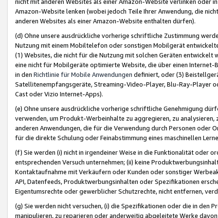
nicht mit anderen Websites als einer Amazon-Website verlinken oder i
Amazon-Website lenken (wobei jedoch Teile Ihrer Anwendung, die nich
anderen Websites als einer Amazon-Website enthalten dürfen).
(d) Ohne unsere ausdrückliche vorherige schriftliche Zustimmung werd
Nutzung mit einem Mobiltelefon oder sonstigen Mobilgerät entwickelt
(1) Websites, die nicht für die Nutzung mit solchen Geräten entwickelt
eine nicht für Mobilgeräte optimierte Website, die über einen Interne
in den
Richtlinie für Mobile Anwendungen
definiert, oder (3) Beistellge
Satellitenempfangsgeräte, Streaming-Video-Player, Blu-Ray-Player ode
Cast oder Vizio Internet-Apps).
(e) Ohne unsere ausdrückliche vorherige schriftliche Genehmigung dürfe
verwenden, um Produkt-Werbeinhalte zu aggregieren, zu analysieren, 
anderen Anwendungen, die für die Verwendung durch Personen oder Or
für die direkte Schulung oder Feinabstimmung eines maschinellen Lern
(f) Sie werden (i) nicht in irgendeiner Weise in die Funktionalität ode
entsprechenden Versuch unternehmen; (ii) keine Produktwerbungsinha
Kontaktaufnahme mit Verkäufern oder Kunden oder sonstiger Werbeaktiv
API, Datenfeeds, Produktwerbungsinhalten oder Spezifikationen erschei
Eigentumsrechte oder gewerblicher Schutzrechte, nicht entfernen, verd
(g) Sie werden nicht versuchen, (i) die Spezifikationen oder die in de
manipulieren, zu reparieren oder anderweitig abgeleitete Werke davon z