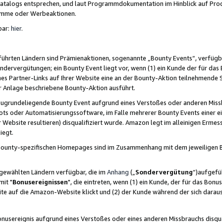
skatalogs entsprechen, und laut Programmdokumentation im Hinblick auf Pr
amme oder Werbeaktionen.
bar:
hier
.
führten Ländern sind Prämienaktionen, sogenannte „Bounty Events“, verfügb
Sondervergütungen; ein Bounty Event liegt vor, wenn (1) ein Kunde der für da
nes Partner-Links auf Ihrer Website eine an der Bounty-Aktion teilnehmende 
er Anlage beschriebene Bounty-Aktion ausführt.
ugrundeliegende Bounty Event aufgrund eines Verstoßes oder anderen Miss
ots oder Automatisierungssoftware, im Falle mehrerer Bounty Events einer e
r Website resultieren) disqualifiziert wurde. Amazon legt im alleinigen Ermess
iegt.
n Bounty-spezifischen Homepages sind im Zusammenhang mit dem jeweiligen
sgewählten Ländern verfügbar, die im
Anhang
(„
Sondervergütung
“)aufgefüh
it "
Bonusereignissen
", die eintreten, wenn (1) ein Kunde, der für das Bon
bsite auf die Amazon-Website klickt und (2) der Kunde während der sich dar
usereignis aufgrund eines Verstoßes oder eines anderen Missbrauchs disqua