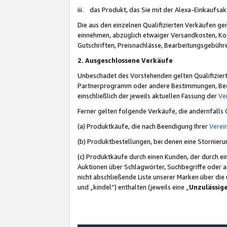
iii. das Produkt, das Sie mit der Alexa-Einkaufsa
Die aus den einzelnen Qualifizierten Verkäufen gen
einnehmen, abzüglich etwaiger Versandkosten, Ko
Gutschriften, Preisnachlässe, Bearbeitungsgebühr
2. Ausgeschlossene Verkäufe
Unbeschadet des Vorstehenden gelten Qualifiziert
Partnerprogramm oder andere Bestimmungen, Beding
einschließlich der jeweils aktuellen Fassung der
Ve
Ferner gelten folgende Verkäufe, die andernfalls
(a) Produktkäufe, die nach Beendigung Ihrer
Verei
(b) Produktbestellungen, bei denen eine Stornier
(c) Produktkäufe durch einen Kunden, der durch e
Auktionen über Schlagwörter, Suchbegriffe oder a
nicht abschließende Liste unserer Marken über di
und „kindel“) enthalten (jeweils eine „
Unzulässig