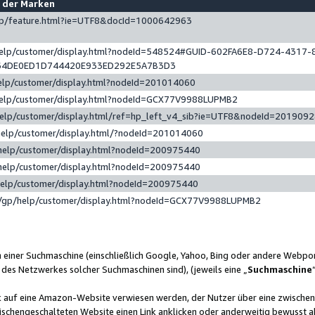
e der Marken
gp/feature.html?ie=UTF8&docId=1000642963
help/customer/display.html?nodeId=548524#GUID-602FA6E8-D724-4317-
64DE0ED1D744420E933ED292E5A7B3D3
elp/customer/display.html?nodeId=201014060
help/customer/display.html?nodeId=GCX77V9988LUPMB2
help/customer/display.html/ref=hp_left_v4_sib?ie=UTF8&nodeId=201909
help/customer/display.html/?nodeId=201014060
help/customer/display.html?nodeId=200975440
help/customer/display.html?nodeId=200975440
help/customer/display.html?nodeId=200975440
/gp/help/customer/display.html?nodeId=GCX77V9988LUPMB2
n einer Suchmaschine (einschließlich Google, Yahoo, Bing oder andere Webp
 des Netzwerkes solcher Suchmaschinen sind), (jeweils eine „
Suchmaschine
nk auf eine Amazon-Website verwiesen werden, der Nutzer über eine zwische
ischengeschalteten Website einen Link anklicken oder anderweitig bewusst a