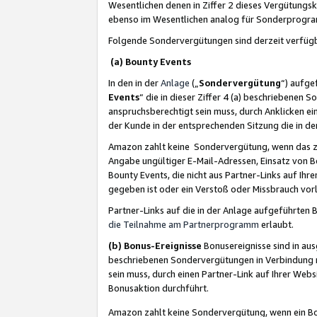
Wesentlichen denen in Ziffer 2 dieses Vergütung
ebenso im Wesentlichen analog für Sonderprogr
Folgende Sondervergütungen sind derzeit verfüg
(a) Bounty Events
In den in der
Anlage
(„
Sondervergütung
“) aufge
Events
“ die in dieser Ziffer 4 (a) beschriebenen 
anspruchsberechtigt sein muss, durch Anklicken ei
der Kunde in der entsprechenden Sitzung die in d
Amazon zahlt keine Sondervergütung, wenn das z
Angabe ungültiger E-Mail-Adressen, Einsatz von B
Bounty Events, die nicht aus Partner-Links auf Ihre
gegeben ist oder ein Verstoß oder Missbrauch vorl
Partner-Links auf die in der Anlage aufgeführte
die Teilnahme am Partnerprogramm
erlaubt.
(b) Bonus-Ereignisse
Bonusereignisse sind in au
beschriebenen Sondervergütungen in Verbindung m
sein muss, durch einen Partner-Link auf Ihrer We
Bonusaktion durchführt.
Amazon zahlt keine Sondervergütung, wenn ein Bon