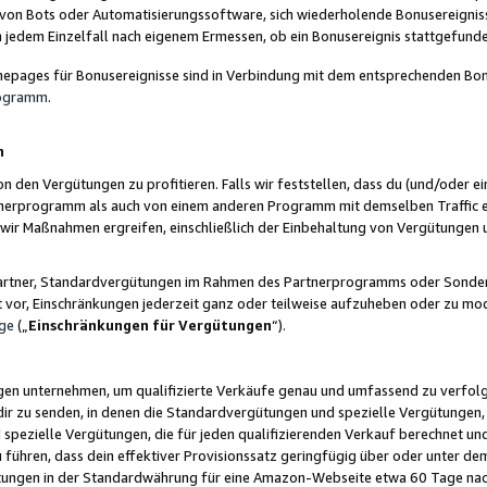
 von Bots oder Automatisierungssoftware, sich wiederholende Bonusereignisse
n jedem Einzelfall nach eigenem Ermessen, ob ein Bonusereignis stattgefund
epages für Bonusereignisse sind in Verbindung mit dem entsprechenden Bonu
rogramm
.
n
den Vergütungen zu profitieren. Falls wir feststellen, dass du (und/oder ein
erprogramm als auch von einem anderen Programm mit demselben Traffic ei
n wir Maßnahmen ergreifen, einschließlich der Einbehaltung von Vergütunge
r Partner, Standardvergütungen im Rahmen des Partnerprogramms oder Sonde
ht vor, Einschränkungen jederzeit ganz oder teilweise aufzuheben oder zu mod
ge
(„
Einschränkungen für Vergütungen
“).
ngen unternehmen, um qualifizierte Verkäufe genau und umfassend zu verfol
dir zu senden, in denen die Standardvergütungen und spezielle Vergütungen, 
pezielle Vergütungen, die für jeden qualifizierenden Verkauf berechnet un
 führen, dass dein effektiver Provisionssatz geringfügig über oder unter dem
ungen in der Standardwährung für eine Amazon-Webseite etwa 60 Tage nach