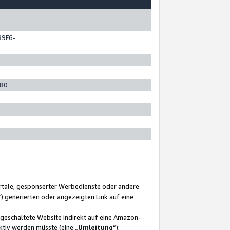
89F6-
280
ortale, gesponserter Werbedienste oder andere
“) generierten oder angezeigten Link auf eine
ngeschaltete Website indirekt auf eine Amazon-
ktiv werden müsste (eine „
Umleitung
“);