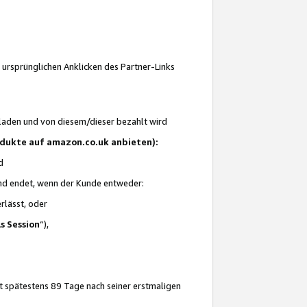
 ursprünglichen Anklicken des Partner-Links
laden und von diesem/dieser bezahlt wird
rodukte auf amazon.co.uk anbieten):
d
 und endet, wenn der Kunde entweder:
erlässt, oder
ls Session
“),
t spätestens 89 Tage nach seiner erstmaligen