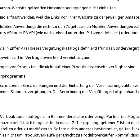
 Amazon-Website geltenden Nutzungsbedingungen nicht einhalten;
t und erfasst werden, weil die Links von Ihrer Website zu der jeweiligen Am
 Mobilen Anwendung, die nicht zu den Zugelassenen Mobilen Anwendungen zählt
s API oder PA API (wie nachstehend unter der IP-Lizenz definiert) oder ander
ie in Ziffer 4 (a) dieses Vergütungskatalogs definiert) (für das Sonderverg
weit nicht im Vertrag abweichend vereinbart, und
ngen von Produkten, die nicht auf einer Produkt-Listenseite verfügbar sind.
nerprogramms
eschriebenen Einschränkungen und der Einhaltung der
Vereinbarung
zahlen wir
ebenen Standardvergütungen. Die Berechnung der Vergütung erfolgt anhand e
beaktionen auflegen, im Rahmen derer alle oder einige Partner die Möglichk
Amazon behält sich (ungeachtet in dieser Ziffer ggf. angegebener Fristen) d
ustellen oder zu modifizieren. Sofern nichts anderes bestimmt ist, gelten 
s nicht um Produktverkäufe geht/nicht zu Produktverkäufen kommt) disqua