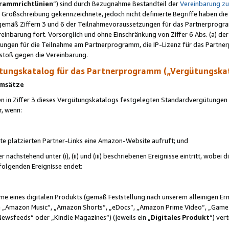
rammrichtlinien
“) sind durch Bezugnahme Bestandteil der
Vereinbarung z
Großschreibung gekennzeichnete, jedoch nicht definierte Begriffe haben die
 gemäß Ziffern 3 und 6 der Teilnahmevoraussetzungen für das Partnerprogram
nbarung fort. Vorsorglich und ohne Einschränkung von Ziffer 6 Abs. (a) der
ungen für die Teilnahme am Partnerprogramm, die IP-Lizenz für das Partner
rstoß gegen die Vereinbarung.
ungskatalog für das Partnerprogramm („Vergütungska
 Umsätze
n in Ziffer 3 dieses Vergütungskatalogs festgelegten Standardvergütungen v
r, wenn:
ite platzierten Partner-Links eine Amazon-Website aufruft; und
r nachstehend unter (i), (ii) und (iii) beschriebenen Ereignisse eintritt, wobe
 folgenden Ereignisse endet:
hme eines digitalen Produkts (gemäß Feststellung nach unserem alleinigen 
 „Amazon Music“, „Amazon Shorts“, „eDocs“, „Amazon Prime Video“, „Game
Newsfeeds“ oder „Kindle Magazines“) (jeweils ein „
Digitales Produkt
“) ver