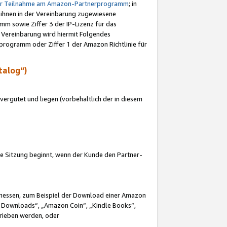
ur Teilnahme am Amazon-Partnerprogramm
; in
 ihnen in der Vereinbarung zugewiesene
m sowie Ziffer 3 der IP-Lizenz für das
 Vereinbarung wird hiermit Folgendes
programm oder Ziffer 1 der Amazon Richtlinie für
talog“)
ergütet und liegen (vorbehaltlich der in diesem
i die Sitzung beginnt, wenn der Kunde den Partner-
Ermessen, zum Beispiel der Download einer Amazon
 Downloads“, „Amazon Coin“, „Kindle Books“,
trieben werden, oder