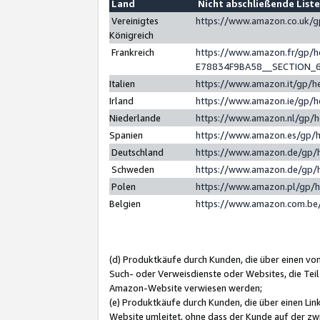
Land
Nicht abschließende List
Vereinigtes
https://www.amazon.co.uk/
Königreich
Frankreich
https://www.amazon.fr/gp/
E78834F9BA58__SECTION_
Italien
https://www.amazon.it/gp/h
Irland
https://www.amazon.ie/gp/
Niederlande
https://www.amazon.nl/gp/
Spanien
https://www.amazon.es/gp/
Deutschland
https://www.amazon.de/gp/
Schweden
https://www.amazon.de/gp/
Polen
https://www.amazon.pl/gp/
Belgien
https://www.amazon.com.be
(d) Produktkäufe durch Kunden, die über einen vo
Such- oder Verweisdienste oder Websites, die Teil
Amazon-Website verwiesen werden;
(e) Produktkäufe durch Kunden, die über einen Li
Website umleitet, ohne dass der Kunde auf der zw