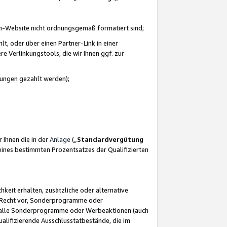
azon-Website nicht ordnungsgemäß formatiert sind;
, oder über einen Partner-Link in einer
e Verlinkungstools, die wir Ihnen ggf. zur
ütungen gezahlt werden);
 Ihnen die in der
Anlage
(„
Standardvergütung
ines bestimmten Prozentsatzes der Qualifizierten
eit erhalten, zusätzliche oder alternative
as Recht vor, Sonderprogramme oder
für alle Sonderprogramme oder Werbeaktionen (auch
lifizierende Ausschlusstatbestände, die im