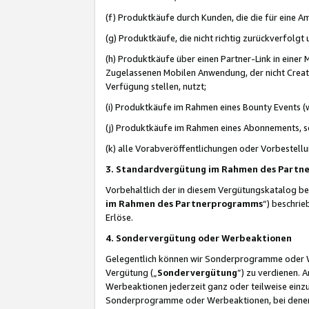
(f) Produktkäufe durch Kunden, die die für eine
(g) Produktkäufe, die nicht richtig zurückverfolg
(h) Produktkäufe über einen Partner-Link in einer
Zugelassenen Mobilen Anwendung, der nicht Creator
Verfügung stellen, nutzt;
(i) Produktkäufe im Rahmen eines Bounty Events (w
(j) Produktkäufe im Rahmen eines Abonnements, so
(k) alle Vorabveröffentlichungen oder Vorbestellu
3. Standardvergütung im Rahmen des Part
Vorbehaltlich der in diesem Vergütungskatalog b
im Rahmen des Partnerprogramms
“) beschri
Erlöse.
4. Sondervergütung oder Werbeaktionen
Gelegentlich können wir Sonderprogramme oder Wer
Vergütung („
Sondervergütung
”) zu verdienen. 
Werbeaktionen jederzeit ganz oder teilweise einz
Sonderprogramme oder Werbeaktionen, bei denen e