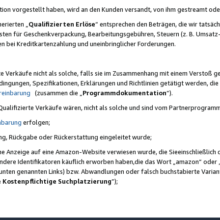
ktion vorgestellt haben, wird an den Kunden versandt, von ihm gestreamt od
erierten „
Qualifizierten Erlöse
“ entsprechen den Beträgen, die wir tatsäch
sten für Geschenkverpackung, Bearbeitungsgebühren, Steuern (z. B. Umsatz-
en bei Kreditkartenzahlung und uneinbringlicher Forderungen.
e Verkäufe nicht als solche, falls sie im Zusammenhang mit einem Verstoß 
ungen, Spezifikationen, Erklärungen und Richtlinien getätigt werden, die 
reinbarung
(zusammen die „
Programmdokumentation
“).
 Qualifizierte Verkäufe wären, nicht als solche und sind vom Partnerprogra
nbarung
erfolgen;
ung, Rückgabe oder Rückerstattung eingeleitet wurde;
ine Anzeige auf eine Amazon-Website verwiesen wurde, die Sieeinschließlich
ndere Identifikatoren käuflich erworben haben,die das Wort „amazon“ oder 
e unten genannten Links) bzw. Abwandlungen oder falsch buchstabierte Varia
e Kostenpflichtige Suchplatzierung
”);