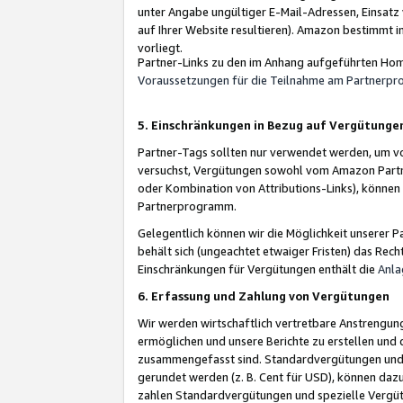
unter Angabe ungültiger E-Mail-Adressen, Einsatz
auf Ihrer Website resultieren). Amazon bestimmt i
vorliegt.
Partner-Links zu den im Anhang aufgeführten Hom
Voraussetzungen für die Teilnahme am Partnerp
5. Einschränkungen in Bezug auf Vergütunge
Partner-Tags sollten nur verwendet werden, um von 
versuchst, Vergütungen sowohl vom Amazon Partn
oder Kombination von Attributions-Links), könne
Partnerprogramm.
Gelegentlich können wir die Möglichkeit unsere
behält sich (ungeachtet etwaiger Fristen) das Rec
Einschränkungen für Vergütungen enthält die
Anla
6. Erfassung und Zahlung von Vergütungen
Wir werden wirtschaftlich vertretbare Anstrengu
ermöglichen und unsere Berichte zu erstellen und 
zusammengefasst sind. Standardvergütungen und s
gerundet werden (z. B. Cent für USD), können dazu
zahlen Standardvergütungen und spezielle Vergüt