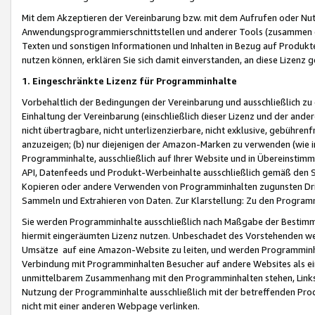
Mit dem Akzeptieren der Vereinbarung bzw. mit dem Aufrufen oder Nutz
Anwendungsprogrammierschnittstellen und anderer Tools (zusammen die
Texten und sonstigen Informationen und Inhalten in Bezug auf Produkte
nutzen können, erklären Sie sich damit einverstanden, an diese Lizenz 
1. Eingeschränkte Lizenz für Programminhalte
Vorbehaltlich der Bedingungen der Vereinbarung und ausschließlich z
Einhaltung der Vereinbarung (einschließlich dieser Lizenz und der ande
nicht übertragbare, nicht unterlizenzierbare, nicht exklusive, gebühren
anzuzeigen; (b) nur diejenigen der Amazon-Marken zu verwenden (wie in 
Programminhalte, ausschließlich auf Ihrer Website und in Übereinstimmu
API, Datenfeeds und Produkt-Werbeinhalte ausschließlich gemäß den Spe
Kopieren oder andere Verwenden von Programminhalten zugunsten Dri
Sammeln und Extrahieren von Daten. Zur Klarstellung: Zu den Program
Sie werden Programminhalte ausschließlich nach Maßgabe der Besti
hiermit eingeräumten Lizenz nutzen. Unbeschadet des Vorstehenden we
Umsätze auf eine Amazon-Website zu leiten, und werden Programminhal
Verbindung mit Programminhalten Besucher auf andere Websites als ein
unmittelbarem Zusammenhang mit den Programminhalten stehen, Links z
Nutzung der Programminhalte ausschließlich mit der betreffenden Pr
nicht mit einer anderen Webpage verlinken.