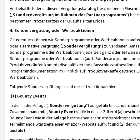
Vorbehaltlich der in diesem Vergütungskatalog beschriebenen Einschr
(„
Standardvergütung im Rahmen des Partnerprogramms
“) besc
bestimmten Prozentsatzes der Qualifizierten Erlöse.
4. Sondervergütung oder Werbeaktionen
Gelegentlich können wir Sonderprogramme oder Werbeaktionen auflegen,
oder alternative Vergütung („
Sondervergütung
”) zu verdienen. Amazo
Sonderprogramme oder Werbeaktionen jederzeit ganz oder teilweise einz
Sonderprogramme oder Werbeaktionen (auch Sonderprogramme oder We
Produktverkäufen kommt) disqualifizierende Ausschlusstatbestände, di
Programmdokumentation im Hinblick auf Produktverkäufe geltende E
Werbeaktionen.
Folgende Sondervergütungen sind derzeit verfügbar:
hier
.
(a) Bounty Events
In den in der
Anlage
(„
Sondervergütung
“) aufgeführten Ländern sind
Zusammenhang mit „
Bounty Events
“ die in dieser Ziffer 4 (a) besch
Bounty Event wie in der Anlage beschrieben anspruchsberechtigt sein mu
teilnehmende Startseite einer Amazon-Website aufruft und (2) der Kun
ausführt.
Amazon zahlt keine Sondervergütung, wenn das zugrundeliegende Boun