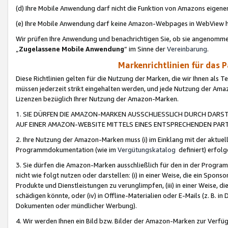
(d) Ihre Mobile Anwendung darf nicht die Funktion von Amazons eige
(e) Ihre Mobile Anwendung darf keine Amazon-Webpages in WebView 
Wir prüfen Ihre Anwendung und benachrichtigen Sie, ob sie angenomm
„
Zugelassene Mobile Anwendung
“ im Sinne der
Vereinbarung
.
Markenrichtlinien für das 
Diese Richtlinien gelten für die Nutzung der Marken, die wir Ihnen als 
müssen jederzeit strikt eingehalten werden, und jede Nutzung der Ama
Lizenzen bezüglich Ihrer Nutzung der Amazon-Marken.
1. SIE DÜRFEN DIE AMAZON-MARKEN AUSSCHLIESSLICH DURCH DARS
AUF EINER AMAZON-WEBSITE MITTELS EINES ENTSPRECHENDEN PART
2. Ihre Nutzung der Amazon-Marken muss (i) im Einklang mit der aktuells
Programmdokumentation (wie im
Vergütungskatalog
definiert) erfolg
3. Sie dürfen die Amazon-Marken ausschließlich für den in der Progr
nicht wie folgt nutzen oder darstellen: (i) in einer Weise, die ein Spo
Produkte und Dienstleistungen zu verunglimpfen, (iii) in einer Weise
schädigen könnte, oder (iv) in Offline-Materialien oder E-Mails (z. B.
Dokumenten oder mündlicher Werbung).
4. Wir werden Ihnen ein Bild bzw. Bilder der Amazon-Marken zur Verfüg