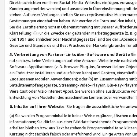
Direktnachrichten von Ihren Social-Media-Websites einfügen. vorausg
Kunden angemeldet werden) und ansonsten in Übereinstimmung mit der
stehen. Auf unser Verlangen stellen Sie uns repräsentative Mustermater
Bestimmungen eingehalten haben. Wir werden die Form und den Inhalt, di
Sie die Zertifizierung nicht in Übereinstimmung mit unserer Aufforderu
Klarstellung: (i) Für die Zwecke der geltenden Marketinggesetze (z. 
von 1991 und ähnlicher oder Nachfolgegesetze) sind Sie der „Absender“ j
Gesetze und Standards und Best Practices der Marketingbranche für 
5. Verbreitung von Partner-Links über Software und Geräte
Sie
nutzen bzw. keine Verlinkungen auf eine Amazon-Website wie nachsteh
Software-Applikationen (z. B. Browser Plug-ins, Browser Helper Objec
ein Endnutzer installieren und ausführen kann) und Geräten, einschlie
Zugelassenen Mobilen Anwendungen); oder (b) im Zusammenhang mit bzw.
Satellitenempfangsgeräte, Streaming-Video-Playern, Blu-Ray-Playern 
Viera Cast oder Vizio Internet Apps). Sie werden ohne ausdrückliche v
Entwicklung von Modellen des maschinellen Lernens oder verwandter 
6. Inhalte auf Ihrer Website
. Sie tragen die ausschließliche Verantwo
(a) Sie werden Programminhalte in keiner Weise ergänzen, löschen oder
Informationen; Sie dürfen aus einer Bilddatei bestehende Programminhal
erhalten bleiben bzw. aus Text bestehende Programminhalte so kürzen, 
Kürzung nicht sachlich falsch oder irreführend wird. Einige Arten von L