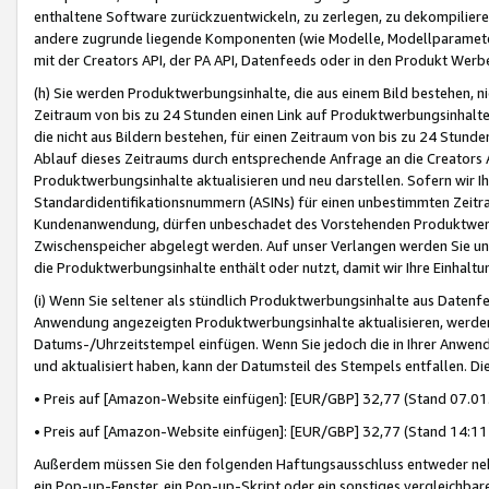
enthaltene Software zurückzuentwickeln, zu zerlegen, zu dekompilier
andere zugrunde liegende Komponenten (wie Modelle, Modellparameter
mit der Creators API, der PA API, Datenfeeds oder in den Produkt Werb
(h) Sie werden Produktwerbungsinhalte, die aus einem Bild bestehen, ni
Zeitraum von bis zu 24 Stunden einen Link auf Produktwerbungsinhalte
die nicht aus Bildern bestehen, für einen Zeitraum von bis zu 24 Stund
Ablauf dieses Zeitraums durch entsprechende Anfrage an die Creators 
Produktwerbungsinhalte aktualisieren und neu darstellen. Sofern wir Ih
Standardidentifikationsnummern (ASINs) für einen unbestimmten Zeitra
Kundenanwendung, dürfen unbeschadet des Vorstehenden Produktwerbu
Zwischenspeicher abgelegt werden. Auf unser Verlangen werden Sie un
die Produktwerbungsinhalte enthält oder nutzt, damit wir Ihre Einhalt
(i) Wenn Sie seltener als stündlich Produktwerbungsinhalte aus Datenfe
Anwendung angezeigten Produktwerbungsinhalte aktualisieren, werden 
Datums-/Uhrzeitstempel einfügen. Wenn Sie jedoch die in Ihrer Anwe
und aktualisiert haben, kann der Datumsteil des Stempels entfallen. Dies
• Preis auf [Amazon-Website einfügen]: [EUR/GBP] 32,77 (Stand 07.01.
• Preis auf [Amazon-Website einfügen]: [EUR/GBP] 32,77 (Stand 14:11 
Außerdem müssen Sie den folgenden Haftungsausschluss entweder neb
ein Pop-up-Fenster, ein Pop-up-Skript oder ein sonstiges vergleichba