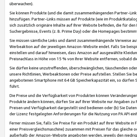
überwachen).
Sie können Produkte (und die damit zusammenhängenden Partner-Links)
hinzufügen. Partner-Links müssen auf Produkte (wie im Produktkatalog de
sich zusätzlich originäre Inhalte auf Ihrer Website befinden, die für 
Suchergebnisse, Events (z. B. Prime Day) oder die Homepages bestimmte
Sie müssen sämtliche Links und damit zusammenhängende Verweise auf z
Werbeaktion auf der jeweiligen Amazon-Website endet. Falls Sie beisp
einstellen und darauf hinweisen, dass Amazon auf ausgewählte Kleidun
Preisnachlass in Höhe von 15 % von Ihrer Website entfernen, sobald di
Sie dürfen keine unzutreffenden, überschwänglichen, täuschenden od
unsere Richtlinien, Werbeaktionen oder Preise aufstellen. Stellen Sie 
angebotenen Smartphone mit 64 GB Speicherkapazität ein, so dürfen S
führt.
Die Preise und die Verfügbarkeit von Produkten können Veränderungen 
Produkte ändern können, dürfen Sie auf Ihrer Website nur Angaben zu P
Preisen und Verfügbarkeit dargestellt sind bedienen oder (b) Sie Daten
der Lizenz festgelegten Anforderungen für die Nutzung von PA API einh
Ferner müssen Sie, falls Sie Preise für ein Produkt auf Ihrer Website in 
einer Preisvergleichsmaschine) zusammen mit Preisen für das gleiche o
außerhalb der Amazon-Website angeboten werden, jeweils den niedrigst