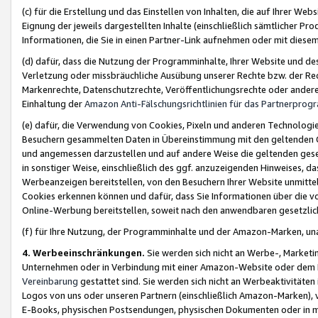
(c) für die Erstellung und das Einstellen von Inhalten, die auf Ihrer We
Eignung der jeweils dargestellten Inhalte (einschließlich sämtlicher 
Informationen, die Sie in einen Partner-Link aufnehmen oder mit diese
(d) dafür, dass die Nutzung der Programminhalte, Ihrer Website und des 
Verletzung oder missbräuchliche Ausübung unserer Rechte bzw. der Recht
Markenrechte, Datenschutzrechte, Veröffentlichungsrechte oder anderer
Einhaltung der
Amazon Anti-Fälschungsrichtlinien für das Partnerpro
(e) dafür, die Verwendung von Cookies, Pixeln und anderen Technologien
Besuchern gesammelten Daten in Übereinstimmung mit den geltenden Ge
und angemessen darzustellen und auf andere Weise die geltenden geset
in sonstiger Weise, einschließlich des ggf. anzuzeigenden Hinweises, d
Werbeanzeigen bereitstellen, von den Besuchern Ihrer Website unmitte
Cookies erkennen können und dafür, dass Sie Informationen über die v
Online-Werbung bereitstellen, soweit nach den anwendbaren gesetzlic
(f) für Ihre Nutzung, der Programminhalte und der Amazon-Marken, u
4. Werbeeinschränkungen.
Sie werden sich nicht an Werbe-, Market
Unternehmen oder in Verbindung mit einer Amazon-Website oder dem Pa
Vereinbarung
gestattet sind. Sie werden sich nicht an Werbeaktivitäten
Logos von uns oder unseren Partnern (einschließlich Amazon-Marken), 
E-Books, physischen Postsendungen, physischen Dokumenten oder in 