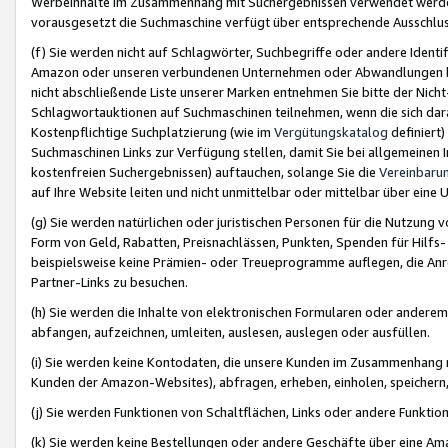
Werbeinhalte im Zusammenhang mit Suchergebnissen verwendet werden,
vorausgesetzt die Suchmaschine verfügt über entsprechende Ausschlu
(f) Sie werden nicht auf Schlagwörter, Suchbegriffe oder andere Ident
Amazon oder unseren verbundenen Unternehmen oder Abwandlungen bzw
nicht abschließende Liste unserer Marken entnehmen Sie bitte der Nich
Schlagwortauktionen auf Suchmaschinen teilnehmen, wenn die sich da
Kostenpflichtige Suchplatzierung (wie im
Vergütungskatalog
definiert
Suchmaschinen Links zur Verfügung stellen, damit Sie bei allgemeinen I
kostenfreien Suchergebnissen) auftauchen, solange Sie die
Vereinbaru
auf Ihre Website leiten und nicht unmittelbar oder mittelbar über eine
(g) Sie werden natürlichen oder juristischen Personen für die Nutzung 
Form von Geld, Rabatten, Preisnachlässen, Punkten, Spenden für Hilfs
beispielsweise keine Prämien- oder Treueprogramme auflegen, die Anrei
Partner-Links zu besuchen.
(h) Sie werden die Inhalte von elektronischen Formularen oder anderem M
abfangen, aufzeichnen, umleiten, auslesen, auslegen oder ausfüllen.
(i) Sie werden keine Kontodaten, die unsere Kunden im Zusammenhang 
Kunden der Amazon-Websites), abfragen, erheben, einholen, speichern,
(j) Sie werden Funktionen von Schaltflächen, Links oder andere Funkti
(k) Sie werden keine Bestellungen oder andere Geschäfte über eine Ama