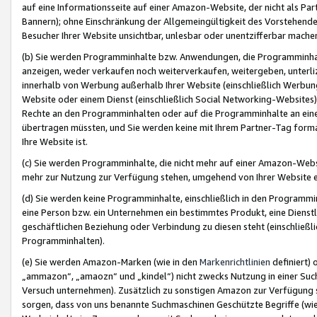
auf eine Informationsseite auf einer Amazon-Website, der nicht als Part
Bannern); ohne Einschränkung der Allgemeingültigkeit des Vorstehende
Besucher Ihrer Website unsichtbar, unlesbar oder unentzifferbar mache
(b) Sie werden Programminhalte bzw. Anwendungen, die Programminhalt
anzeigen, weder verkaufen noch weiterverkaufen, weitergeben, unterli
innerhalb von Werbung außerhalb Ihrer Website (einschließlich Werbun
Website oder einem Dienst (einschließlich Social Networking-Website
Rechte an den Programminhalten oder auf die Programminhalte an eine a
übertragen müssten, und Sie werden keine mit Ihrem Partner-Tag formati
Ihre Website ist.
(c) Sie werden Programminhalte, die nicht mehr auf einer Amazon-Websit
mehr zur Nutzung zur Verfügung stehen, umgehend von Ihrer Website e
(d) Sie werden keine Programminhalte, einschließlich in den Programmin
eine Person bzw. ein Unternehmen ein bestimmtes Produkt, eine Dienstle
geschäftlichen Beziehung oder Verbindung zu diesen steht (einschließli
Programminhalten).
(e) Sie werden Amazon-Marken (wie in den
Markenrichtlinien
definiert) 
„ammazon“, „amaozn“ und „kindel“) nicht zwecks Nutzung in einer Suc
Versuch unternehmen). Zusätzlich zu sonstigen Amazon zur Verfügung 
sorgen, dass von uns benannte Suchmaschinen Geschützte Begriffe (wie 