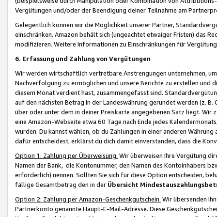
(beispielsweise durch Manipulation oder Kombination von Attributions-
Vergütungen und/oder der Beendigung deiner Teilnahme am Partnerp
Gelegentlich können wir die Möglichkeit unserer Partner, Standardv
einschränken. Amazon behält sich (ungeachtet etwaiger Fristen) das Re
modifizieren. Weitere Informationen zu Einschränkungen für Vergütung
6. Erfassung und Zahlung von Vergütungen
Wir werden wirtschaftlich vertretbare Anstrengungen unternehmen, um 
Nachverfolgung zu ermöglichen und unsere Berichte zu erstellen und di
diesem Monat verdient hast, zusammengefasst sind. Standardvergütung
auf den nächsten Betrag in der Landeswährung gerundet werden (z. B. C
über oder unter dem in deiner Preiskarte angegebenen Satz liegt. Wir
eine Amazon-Webseite etwa 60 Tage nach Ende jedes Kalendermonats, i
wurden. Du kannst wählen, ob du Zahlungen in einer anderen Währung
dafür entscheidest, erklärst du dich damit einverstanden, dass die K
Option 1: Zahlung per Überweisung.
Wir überweisen Ihre Vergütung dir
Namen der Bank, die Kontonummer, den Namen des Kontoinhabers bzw. a
erforderlich) nennen. Sollten Sie sich für diese Option entscheiden, be
fällige Gesamtbetrag den in der
Übersicht Mindestauszahlungsbet
Option 2: Zahlung per Amazon-Geschenkgutschein.
Wir übersenden Ihne
Partnerkonto genannte Haupt-E-Mail-Adresse. Diese Geschenkgutschei