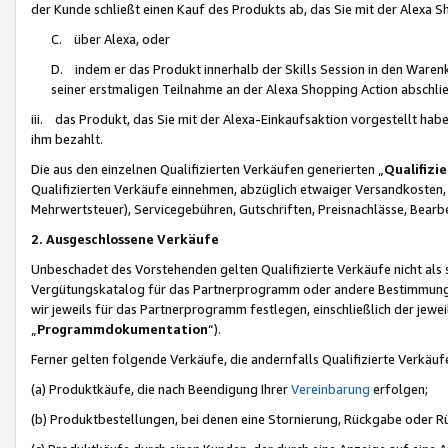
der Kunde schließt einen Kauf des Produkts ab, das Sie mit der Alexa 
C. über Alexa, oder
D. indem er das Produkt innerhalb der Skills Session in den Waren
seiner erstmaligen Teilnahme an der Alexa Shopping Action abschlie
iii. das Produkt, das Sie mit der Alexa-Einkaufsaktion vorgestellt ha
ihm bezahlt.
Die aus den einzelnen Qualifizierten Verkäufen generierten „
Qualifizi
Qualifizierten Verkäufe einnehmen, abzüglich etwaiger Versandkosten
Mehrwertsteuer), Servicegebühren, Gutschriften, Preisnachlässe, Bear
2. Ausgeschlossene Verkäufe
Unbeschadet des Vorstehenden gelten Qualifizierte Verkäufe nicht als
Vergütungskatalog für das Partnerprogramm oder andere Bestimmungen,
wir jeweils für das Partnerprogramm festlegen, einschließlich der jewe
„
Programmdokumentation
“).
Ferner gelten folgende Verkäufe, die andernfalls Qualifizierte Verkä
(a) Produktkäufe, die nach Beendigung Ihrer
Vereinbarung
erfolgen;
(b) Produktbestellungen, bei denen eine Stornierung, Rückgabe oder R