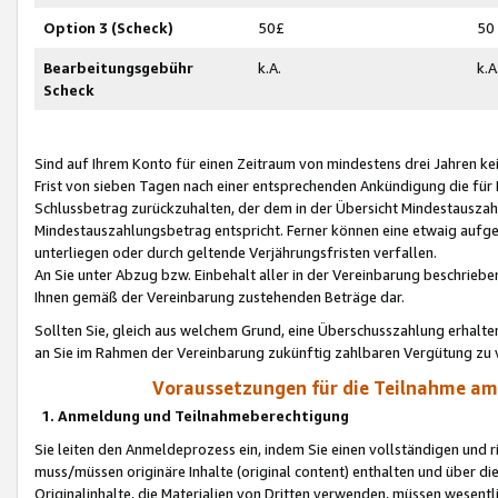
Option 3 (Scheck)
50£
50
Bearbeitungsgebühr
k.A.
k.A
Scheck
Sind auf Ihrem Konto für einen Zeitraum von mindestens drei Jahren kein
Frist von sieben Tagen nach einer entsprechenden Ankündigung die für
Schlussbetrag zurückzuhalten, der dem in der Übersicht Mindestausz
Mindestauszahlungsbetrag entspricht. Ferner können eine etwaig aufg
unterliegen oder durch geltende Verjährungsfristen verfallen.
An Sie unter Abzug bzw. Einbehalt aller in der Vereinbarung beschrieb
Ihnen gemäß der Vereinbarung zustehenden Beträge dar.
Sollten Sie, gleich aus welchem Grund, eine Überschusszahlung erhalte
an Sie im Rahmen der Vereinbarung zukünftig zahlbaren Vergütung zu 
Voraussetzungen für die Teilnahme a
1. Anmeldung und Teilnahmeberechtigung
Sie leiten den Anmeldeprozess ein, indem Sie einen vollständigen und 
muss/müssen originäre Inhalte (original content) enthalten und über d
Originalinhalte, die Materialien von Dritten verwenden, müssen wese