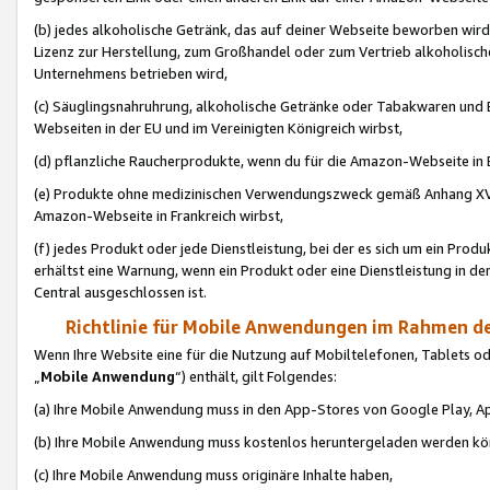
(b) jedes alkoholische Getränk, das auf deiner Webseite beworben wird
Lizenz zur Herstellung, zum Großhandel oder zum Vertrieb alkoholisch
Unternehmens betrieben wird,
(c) Säuglingsnahruhrung, alkoholische Getränke oder Tabakwaren und E
Webseiten in der EU und im Vereinigten Königreich wirbst,
(d) pflanzliche Raucherprodukte, wenn du für die Amazon-Webseite in B
(e) Produkte ohne medizinischen Verwendungszweck gemäß Anhang XVI 
Amazon-Webseite in Frankreich wirbst,
(f) jedes Produkt oder jede Dienstleistung, bei der es sich um ein Prod
erhältst eine Warnung, wenn ein Produkt oder eine Dienstleistung in de
Central ausgeschlossen ist.
Richtlinie für Mobile Anwendungen im Rahmen de
Wenn Ihre Website eine für die Nutzung auf Mobiltelefonen, Tablets 
„
Mobile Anwendung
“) enthält, gilt Folgendes:
(a) Ihre Mobile Anwendung muss in den App-Stores von Google Play, A
(b) Ihre Mobile Anwendung muss kostenlos heruntergeladen werden könn
(c) Ihre Mobile Anwendung muss originäre Inhalte haben,