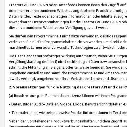
Creators API und PA API oder Datenfeeds können Ihnen den Zugriff auf D
oder mehreren verbundenen Websites angebotenen Produkte ermögliche
Daten, Bilder, Texte oder sonstigen Informationen oder Inhalte zuzugre
anwendbaren Lizenzvereinbarungen für die Creators API und PA API od
diesen verbundenen Websites zur Verfügung gestellt werden.
Sie dürfen den Programminhalt nicht dazu verwenden, geistiges Eigent
verletzen. Sie dürfen Programminhalte nicht verwenden, um direkt ode
maschinelles Lernen oder verwandte Technologien zu entwickeln oder zu
Die Lizenz endet mit sofortiger Wirkung automatisch, wenn Sie zu irg
Vergütungskatalog definiert) nicht rechtzeitig erfüllen bzw. ansonsten
schriftliche Mitteilung an Sie ganz oder teilweise beenden. Sie werden
umgehend einstellen und sämtliche Programminhalte und Amazon-Marke
jeweils verlangt, umgehend von Ihrer Website entfernen und löschen od
2. Voraussetzungen für die Nutzung der Creators API und der P
(a)
Beschreibung
. Im Rahmen dieser Lizenz können wir Ihnen Programmi
• Daten, Bilder, Audio-Dateien, Videos, Logos, Benutzerschnittstellen-
• Textmaterialien, wie beispielsweise Produktinformationen in Textfor
Neben den vorstehenden Produktwerbungsinhalten und dem Zugriff auf 
Zusammenhang mit Creators API und PA API Musterquellcodes und -bibli