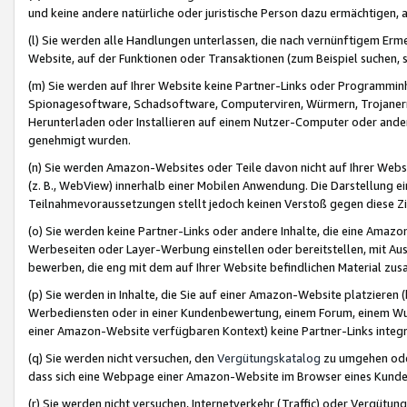
und keine andere natürliche oder juristische Person dazu ermächtigen, a
(l) Sie werden alle Handlungen unterlassen, die nach vernünftigem Erme
Website, auf der Funktionen oder Transaktionen (zum Beispiel suchen, s
(m) Sie werden auf Ihrer Website keine Partner-Links oder Programmin
Spionagesoftware, Schadsoftware, Computerviren, Würmern, Trojaner
Herunterladen oder Installieren auf einem Nutzer-Computer oder ande
genehmigt wurden.
(n) Sie werden Amazon-Websites oder Teile davon nicht auf Ihrer Websi
(z. B., WebView) innerhalb einer Mobilen Anwendung. Die Darstellung ein
Teilnahmevoraussetzungen stellt jedoch keinen Verstoß gegen diese Zif
(o) Sie werden keine Partner-Links oder andere Inhalte, die eine Am
Werbeseiten oder Layer-Werbung einstellen oder bereitstellen, mit Au
bewerben, die eng mit dem auf Ihrer Website befindlichen Material z
(p) Sie werden in Inhalte, die Sie auf einer Amazon-Website platzier
Werbediensten oder in einer Kundenbewertung, einem Forum, einem Wun
einer Amazon-Website verfügbaren Kontext) keine Partner-Links integr
(q) Sie werden nicht versuchen, den
Vergütungskatalog
zu umgehen oder
dass sich eine Webpage einer Amazon-Website im Browser eines Kunden 
(r) Sie werden nicht versuchen, Internetverkehr (Traffic) oder Vergü