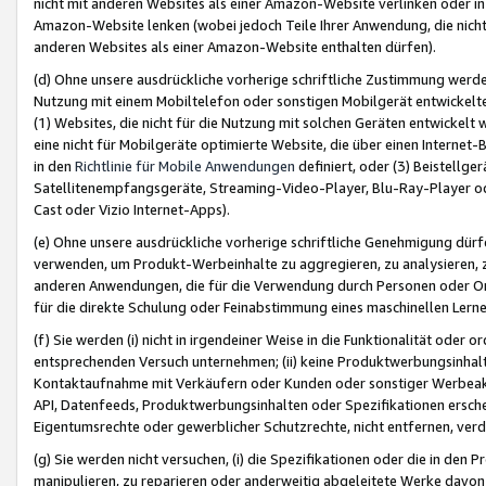
nicht mit anderen Websites als einer Amazon-Website verlinken oder i
Amazon-Website lenken (wobei jedoch Teile Ihrer Anwendung, die nich
anderen Websites als einer Amazon-Website enthalten dürfen).
(d) Ohne unsere ausdrückliche vorherige schriftliche Zustimmung werd
Nutzung mit einem Mobiltelefon oder sonstigen Mobilgerät entwickelt
(1) Websites, die nicht für die Nutzung mit solchen Geräten entwickelt
eine nicht für Mobilgeräte optimierte Website, die über einen Interne
in den
Richtlinie für Mobile Anwendungen
definiert, oder (3) Beistellge
Satellitenempfangsgeräte, Streaming-Video-Player, Blu-Ray-Player ode
Cast oder Vizio Internet-Apps).
(e) Ohne unsere ausdrückliche vorherige schriftliche Genehmigung dürfe
verwenden, um Produkt-Werbeinhalte zu aggregieren, zu analysieren, 
anderen Anwendungen, die für die Verwendung durch Personen oder Or
für die direkte Schulung oder Feinabstimmung eines maschinellen Lern
(f) Sie werden (i) nicht in irgendeiner Weise in die Funktionalität ode
entsprechenden Versuch unternehmen; (ii) keine Produktwerbungsinha
Kontaktaufnahme mit Verkäufern oder Kunden oder sonstiger Werbeaktiv
API, Datenfeeds, Produktwerbungsinhalten oder Spezifikationen erschei
Eigentumsrechte oder gewerblicher Schutzrechte, nicht entfernen, verd
(g) Sie werden nicht versuchen, (i) die Spezifikationen oder die in de
manipulieren, zu reparieren oder anderweitig abgeleitete Werke davon z