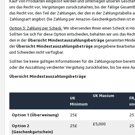
Kauf von Produkten eingelöst werden und unterliegen unseren Geschäf
uns das Recht vor, Vergütungen zurückzuhalten, bis der fällige Gesamt
das Recht vor, den Teil der Zahlungen, der den in der Zahlungstabelle 
Zahlungsart angibst. Die Zahlung per Amazon-Geschenkgutschein ist in
Option 3: Zahlung per Scheck.
Wir übersenden Ihnen einen Scheck in Höh
Sollten Sie sich für diese Option entscheiden, behalten wir uns das Rec
den in der
Übersicht Mindestauszahlungsbeträge
genannten Mindest
der
Übersicht Mindestauszahlungsbeträge
angegebene Bearbeitung
und Schweden nicht verfügbar.
Sollten Sie keine gültigen Informationen für die Zahlungsoption bereit
oder die Auszahlung verdienter Vergütung zurückhalten, bis Sie eine A
Übersicht Mindestauszahlungsbeträge
UK Maxium
UK
FR,
Minimum
un
Option 1 (Überweisung)
25£
25
£5,000
Option 2
25£
25
(Geschenkgutschein)