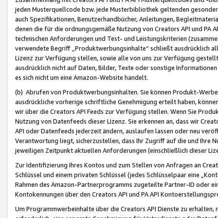
jeden Musterquellcode bzw. jede Musterbibliothek geltenden gesonder
auch Spezifikationen, Benutzerhandbücher, Anleitungen, Begleitmaterial
denen die für die ordnungsgemäße Nutzung von Creators API und PA A
technischen Anforderungen und Test- und Leistungskriterien (zusammen
verwendete Begriff „Produktwerbungsinhalte“ schließt ausdrücklich al
Lizenz zur Verfügung stellen, sowie alle von uns zur Verfügung gestel
ausdrücklich nicht auf Daten, Bilder, Texte oder sonstige Informatione
es sich nicht um eine Amazon-Website handelt.
(b) Abrufen von Produktwerbungsinhalten. Sie können Produkt-Werbein
ausdrückliche vorherige schriftliche Genehmigung erteilt haben, könn
wir über die Creators API Feeds zur Verfügung stellen. Wenn Sie Produk
Nutzung von Datenfeeds dieser Lizenz. Sie erkennen an, dass wir Creat
API oder Datenfeeds jederzeit ändern, auslaufen lassen oder neu veröffe
Verantwortung liegt, sicherzustellen, dass Ihr Zugriff auf die und Ihr
jeweiligen Zeitpunkt aktuellen Anforderungen (einschließlich dieser Liz
Zur Identifizierung Ihres Kontos und zum Stellen von Anfragen an Crea
Schlüssel und einem privaten Schlüssel (jedes Schlüsselpaar eine „Kon
Rahmen des Amazon-Partnerprogramms zugeteilte Partner-ID oder ein
Kontokennungen über den Creators API und PA API Kontoerstellungspro
Um Programmwerbeinhalte über die Creators API Dienste zu erhalten, m