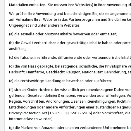
Materialien enthalten. Sie müssen Ihre Website(s) in Ihrer Anwendung ide
Wir prüfen Ihre Anwendung und benachrichtigen Sie, ob sie angenommen
auf Aufnahme Ihrer Website in das Partnerprogramm und Sie dürfen kei
Ungeeignet sind unter anderem Websites:
(a) die sexuelle oder obszöne Inhalte bewerben oder enthalten;
(b) die Gewalt verherrlichen oder gewalttätige Inhalte haben oder pot
anstiften,;
(c) die falsche, irreführende, diffamierende oder verleumderische Inha
(d) die von Hass geprägte, belästigende, schädliche, die Privatsphäre v
Herkunft, Hautfarbe, Geschlecht, Religion, Nationalität, Behinderung, 
(e) die rechtswidrige Handlungen bewerben oder ausführen;
(f) sich an Kinder richten oder wissentlich personenbezogene Daten vo
geltenden Gesetzen definiert) erheben, verwenden oder offenlegen, Vo
Regeln, Vorschriften, Anordnungen, Lizenzen, Genehmigungen, Richtlini
Entscheidungen oder andere Anforderungen einer zuständigen Regierung
Privacy Protection Act (15 U.S.C. §§ 6501-6506) oder Vorschriften, di
Internet erlassen wurden);
(g) die Marken von Amazon oder unseren verbundenen Unternehmen b