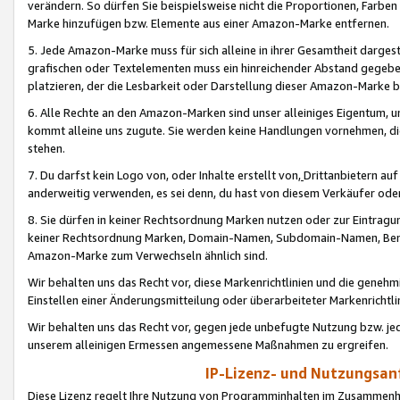
verändern. So dürfen Sie beispielsweise nicht die Proportionen, Farb
Marke hinzufügen bzw. Elemente aus einer Amazon-Marke entfernen.
5. Jede Amazon-Marke muss für sich alleine in ihrer Gesamtheit darge
grafischen oder Textelementen muss ein hinreichender Abstand gegebe
platzieren, der die Lesbarkeit oder Darstellung dieser Amazon-Marke b
6. Alle Rechte an den Amazon-Marken sind unser alleiniges Eigentum, 
kommt alleine uns zugute. Sie werden keine Handlungen vornehmen, 
stehen.
7. Du darfst kein Logo von, oder Inhalte erstellt von,
Drittanbietern au
anderweitig verwenden, es sei denn, du hast von diesem Verkäufer oder
8. Sie dürfen in keiner Rechtsordnung Marken nutzen oder zur Eintragu
keiner Rechtsordnung Marken, Domain-Namen, Subdomain-Namen, Benu
Amazon-Marke zum Verwechseln ähnlich sind.
Wir behalten uns das Recht vor, diese Markenrichtlinien und die gene
Einstellen einer Änderungsmitteilung oder überarbeiteter Markenricht
Wir behalten uns das Recht vor, gegen jede unbefugte Nutzung bzw. jede 
unserem alleinigen Ermessen angemessene Maßnahmen zu ergreifen.
IP-Lizenz- und Nutzungsan
Diese Lizenz regelt Ihre Nutzung von Programminhalten im Zusammen