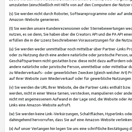
umzuleiten (einschließlich mit Hilfe von auf den Computern der Nutzer i
(s) Sie werden nicht durch Roboter, Softwareprogramme oder auf andere
Amazon-Website generieren.
(t) Sie werden unsere Kundenrezensionen oder Sternebewertungen wed
nutzen, es sei denn, Sie haben über die Creators API und die PA API e
erfüllen die in der Lizenz beschriebenen Voraussetzungen für die Nutzu
(u) Sie werden weder unmittelbar noch mittelbar über Partner-Links P
oder zu Nutzung durch eine andere natürliche oder juristische Person,
Geschäftspartnern nicht gestatten bzw. diese nicht dazu auffordern od
andere natürliche oder juristische Person, unmittelbar oder mittelbar
zu Wiederverkaufs- oder gewerblichen Zwecken (gleich welcher Art) 
auf Ihrer Website zum Wiederverkauf oder für gewerbliche Nutzungen 
(v) Sie werden die URL Ihrer Website, die die Partner-Links enthält b
werden, nicht in einer Weise tarnen, verstecken, manipulieren oder and
nicht mit angemessenem Aufwand in der Lage sind, die Website oder A
Links eine Amazon-Website aufruft.
(w) Sie werden keine Link-Verkürzungen, Schaltflächen, Hyperlinks ode
dahingehend hervorrufen, dass Sie auf eine Amazon-Website verlinken
(x) Auf unser Verlangen hin legen Sie uns eine schriftliche Bestätigung