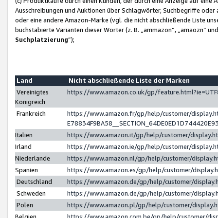
(c) Produktkäufe durch einen Kunden, der durch eine Anzeige auf eine 
Ausschreibungen und Auktionen über Schlagwörter, Suchbegriffe oder 
oder eine andere Amazon-Marke (vgl. die nicht abschließende Liste un
buchstabierte Varianten dieser Wörter (z. B. „ammazon“, „amaozn“ und „
Suchplatzierung
”);
Land
Nicht abschließende Liste der Marken
Vereinigtes
https://www.amazon.co.uk/gp/feature.html?ie=U
Königreich
Frankreich
https://www.amazon.fr/gp/help/customer/displa
E78834F9BA58__SECTION_64DE0ED1D744420E9
Italien
https://www.amazon.it/gp/help/customer/display
Irland
https://www.amazon.ie/gp/help/customer/displa
Niederlande
https://www.amazon.nl/gp/help/customer/display
Spanien
https://www.amazon.es/gp/help/customer/display
Deutschland
https://www.amazon.de/gp/help/customer/displa
Schweden
https://www.amazon.de/gp/help/customer/displa
Polen
https://www.amazon.pl/gp/help/customer/display
Belgien
https://www.amazon.com.be/gp/help/customer/d