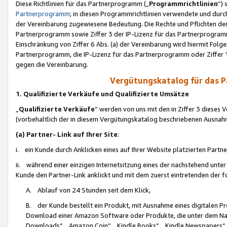
Diese Richtlinien für das Partnerprogramm („
Programmrichtlinien
“)
Partnerprogramm
; in diesen Programmrichtlinien verwendete und durch
der Vereinbarung zugewiesene Bedeutung. Die Rechte und Pflichten de
Partnerprogramm sowie Ziffer 3 der IP-Lizenz für das Partnerprogram
Einschränkung von Ziffer 6 Abs. (a) der Vereinbarung wird hiermit Fol
Partnerprogramm, die IP-Lizenz für das Partnerprogramm oder Ziffer 1
gegen die Vereinbarung.
Vergütungskatalog für das 
1. Qualifizierte Verkäufe und Qualifizierte Umsätze
„
Qualifizierte Verkäufe
“ werden von uns mit den in Ziffer 3 diese
(vorbehaltlich der in diesem Vergütungskatalog beschriebenen Ausnah
(a) Partner- Link auf Ihrer Site
:
i. ein Kunde durch Anklicken eines auf Ihrer Website platzierten Part
ii. während einer einzigen Internetsitzung eines der nachstehend unter (i)
Kunde den Partner-Link anklickt und mit dem zuerst eintretenden der f
A. Ablauf von 24 Stunden seit dem Klick,
B. der Kunde bestellt ein Produkt, mit Ausnahme eines digitalen P
Download einer Amazon Software oder Produkte, die unter dem N
Downloads“, „Amazon Coin“, „Kindle Books“, „Kindle Newspapers“, „