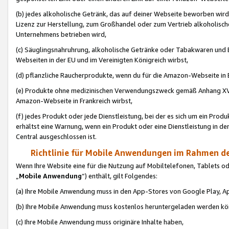
(b) jedes alkoholische Getränk, das auf deiner Webseite beworben wird
Lizenz zur Herstellung, zum Großhandel oder zum Vertrieb alkoholisch
Unternehmens betrieben wird,
(c) Säuglingsnahruhrung, alkoholische Getränke oder Tabakwaren und E
Webseiten in der EU und im Vereinigten Königreich wirbst,
(d) pflanzliche Raucherprodukte, wenn du für die Amazon-Webseite in B
(e) Produkte ohne medizinischen Verwendungszweck gemäß Anhang XVI 
Amazon-Webseite in Frankreich wirbst,
(f) jedes Produkt oder jede Dienstleistung, bei der es sich um ein Prod
erhältst eine Warnung, wenn ein Produkt oder eine Dienstleistung in de
Central ausgeschlossen ist.
Richtlinie für Mobile Anwendungen im Rahmen de
Wenn Ihre Website eine für die Nutzung auf Mobiltelefonen, Tablets 
„
Mobile Anwendung
“) enthält, gilt Folgendes:
(a) Ihre Mobile Anwendung muss in den App-Stores von Google Play, A
(b) Ihre Mobile Anwendung muss kostenlos heruntergeladen werden könn
(c) Ihre Mobile Anwendung muss originäre Inhalte haben,