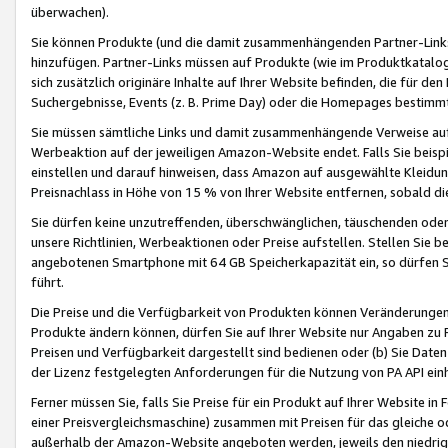
überwachen).
Sie können Produkte (und die damit zusammenhängenden Partner-Links)
hinzufügen. Partner-Links müssen auf Produkte (wie im Produktkatalog de
sich zusätzlich originäre Inhalte auf Ihrer Website befinden, die für 
Suchergebnisse, Events (z. B. Prime Day) oder die Homepages bestimmte
Sie müssen sämtliche Links und damit zusammenhängende Verweise auf z
Werbeaktion auf der jeweiligen Amazon-Website endet. Falls Sie beisp
einstellen und darauf hinweisen, dass Amazon auf ausgewählte Kleidun
Preisnachlass in Höhe von 15 % von Ihrer Website entfernen, sobald di
Sie dürfen keine unzutreffenden, überschwänglichen, täuschenden od
unsere Richtlinien, Werbeaktionen oder Preise aufstellen. Stellen Sie 
angebotenen Smartphone mit 64 GB Speicherkapazität ein, so dürfen S
führt.
Die Preise und die Verfügbarkeit von Produkten können Veränderungen 
Produkte ändern können, dürfen Sie auf Ihrer Website nur Angaben zu P
Preisen und Verfügbarkeit dargestellt sind bedienen oder (b) Sie Daten
der Lizenz festgelegten Anforderungen für die Nutzung von PA API einh
Ferner müssen Sie, falls Sie Preise für ein Produkt auf Ihrer Website in 
einer Preisvergleichsmaschine) zusammen mit Preisen für das gleiche o
außerhalb der Amazon-Website angeboten werden, jeweils den niedrigst