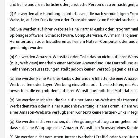
und keine andere natürliche oder juristische Person dazu ermächtigen, a
(l) Sie werden alle Handlungen unterlassen, die nach vernünftigem Erme
Website, auf der Funktionen oder Transaktionen (zum Beispiel suchen, s
(m) Sie werden auf Ihrer Website keine Partner-Links oder Programmin
Spionagesoftware, Schadsoftware, Computerviren, Würmern, Trojaner
Herunterladen oder Installieren auf einem Nutzer-Computer oder ande
genehmigt wurden.
(n) Sie werden Amazon-Websites oder Teile davon nicht auf Ihrer Websi
(z. B., WebView) innerhalb einer Mobilen Anwendung. Die Darstellung ein
Teilnahmevoraussetzungen stellt jedoch keinen Verstoß gegen diese Zif
(o) Sie werden keine Partner-Links oder andere Inhalte, die eine Am
Werbeseiten oder Layer-Werbung einstellen oder bereitstellen, mit Au
bewerben, die eng mit dem auf Ihrer Website befindlichen Material z
(p) Sie werden in Inhalte, die Sie auf einer Amazon-Website platzier
Werbediensten oder in einer Kundenbewertung, einem Forum, einem Wun
einer Amazon-Website verfügbaren Kontext) keine Partner-Links integr
(q) Sie werden nicht versuchen, den
Vergütungskatalog
zu umgehen oder
dass sich eine Webpage einer Amazon-Website im Browser eines Kunden 
(r) Sie werden nicht versuchen, Internetverkehr (Traffic) oder Vergü