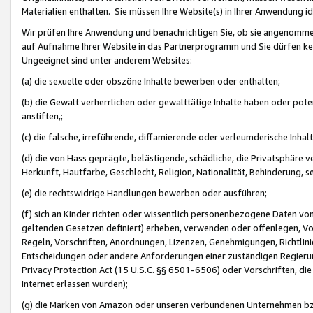
Materialien enthalten. Sie müssen Ihre Website(s) in Ihrer Anwendung ide
Wir prüfen Ihre Anwendung und benachrichtigen Sie, ob sie angenommen
auf Aufnahme Ihrer Website in das Partnerprogramm und Sie dürfen kei
Ungeeignet sind unter anderem Websites:
(a) die sexuelle oder obszöne Inhalte bewerben oder enthalten;
(b) die Gewalt verherrlichen oder gewalttätige Inhalte haben oder pot
anstiften,;
(c) die falsche, irreführende, diffamierende oder verleumderische Inha
(d) die von Hass geprägte, belästigende, schädliche, die Privatsphäre v
Herkunft, Hautfarbe, Geschlecht, Religion, Nationalität, Behinderung, 
(e) die rechtswidrige Handlungen bewerben oder ausführen;
(f) sich an Kinder richten oder wissentlich personenbezogene Daten vo
geltenden Gesetzen definiert) erheben, verwenden oder offenlegen, Vo
Regeln, Vorschriften, Anordnungen, Lizenzen, Genehmigungen, Richtlini
Entscheidungen oder andere Anforderungen einer zuständigen Regierung
Privacy Protection Act (15 U.S.C. §§ 6501-6506) oder Vorschriften, di
Internet erlassen wurden);
(g) die Marken von Amazon oder unseren verbundenen Unternehmen b