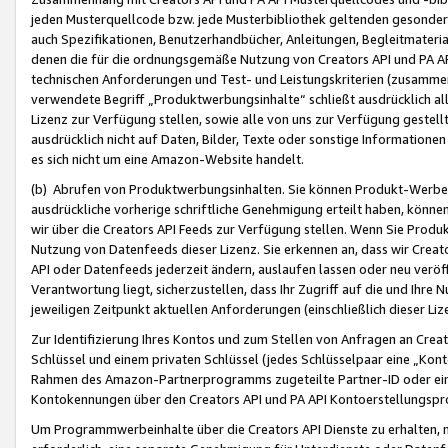
jeden Musterquellcode bzw. jede Musterbibliothek geltenden gesonder
auch Spezifikationen, Benutzerhandbücher, Anleitungen, Begleitmaterial
denen die für die ordnungsgemäße Nutzung von Creators API und PA A
technischen Anforderungen und Test- und Leistungskriterien (zusammen
verwendete Begriff „Produktwerbungsinhalte“ schließt ausdrücklich al
Lizenz zur Verfügung stellen, sowie alle von uns zur Verfügung gestel
ausdrücklich nicht auf Daten, Bilder, Texte oder sonstige Informatione
es sich nicht um eine Amazon-Website handelt.
(b) Abrufen von Produktwerbungsinhalten. Sie können Produkt-Werbein
ausdrückliche vorherige schriftliche Genehmigung erteilt haben, könn
wir über die Creators API Feeds zur Verfügung stellen. Wenn Sie Produk
Nutzung von Datenfeeds dieser Lizenz. Sie erkennen an, dass wir Creat
API oder Datenfeeds jederzeit ändern, auslaufen lassen oder neu veröffe
Verantwortung liegt, sicherzustellen, dass Ihr Zugriff auf die und Ihr
jeweiligen Zeitpunkt aktuellen Anforderungen (einschließlich dieser Liz
Zur Identifizierung Ihres Kontos und zum Stellen von Anfragen an Crea
Schlüssel und einem privaten Schlüssel (jedes Schlüsselpaar eine „Kon
Rahmen des Amazon-Partnerprogramms zugeteilte Partner-ID oder ein
Kontokennungen über den Creators API und PA API Kontoerstellungspro
Um Programmwerbeinhalte über die Creators API Dienste zu erhalten, m