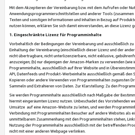
Mit dem Akzeptieren der Vereinbarung bzw. mit dem Aufrufen oder Nutz
Anwendungsprogrammierschnittstellen und anderer Tools (zusammen die
Texten und sonstigen Informationen und Inhalten in Bezug auf Produkte
nutzen können, erklären Sie sich damit einverstanden, an diese Lizenz 
1. Eingeschränkte Lizenz für Programminhalte
Vorbehaltlich der Bedingungen der Vereinbarung und ausschließlich z
Einhaltung der Vereinbarung (einschließlich dieser Lizenz und der ande
nicht übertragbare, nicht unterlizenzierbare, nicht exklusive, gebühren
anzuzeigen; (b) nur diejenigen der Amazon-Marken zu verwenden (wie in 
Programminhalte, ausschließlich auf Ihrer Website und in Übereinstimmu
API, Datenfeeds und Produkt-Werbeinhalte ausschließlich gemäß den Spe
Kopieren oder andere Verwenden von Programminhalten zugunsten Dri
Sammeln und Extrahieren von Daten. Zur Klarstellung: Zu den Program
Sie werden Programminhalte ausschließlich nach Maßgabe der Besti
hiermit eingeräumten Lizenz nutzen. Unbeschadet des Vorstehenden we
Umsätze auf eine Amazon-Website zu leiten, und werden Programminhal
Verbindung mit Programminhalten Besucher auf andere Websites als ein
unmittelbarem Zusammenhang mit den Programminhalten stehen, Links z
Nutzung der Programminhalte ausschließlich mit der betreffenden Pr
nicht mit einer anderen Webpage verlinken.