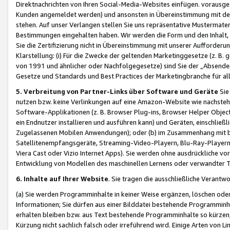
Direktnachrichten von Ihren Social-Media-Websites einfügen. vorausg
Kunden angemeldet werden) und ansonsten in Übereinstimmung mit der
stehen. Auf unser Verlangen stellen Sie uns repräsentative Mustermater
Bestimmungen eingehalten haben. Wir werden die Form und den Inhalt, di
Sie die Zertifizierung nicht in Übereinstimmung mit unserer Aufforderu
Klarstellung: (i) Für die Zwecke der geltenden Marketinggesetze (z. 
von 1991 und ähnlicher oder Nachfolgegesetze) sind Sie der „Absender“ j
Gesetze und Standards und Best Practices der Marketingbranche für 
5. Verbreitung von Partner-Links über Software und Geräte
Sie
nutzen bzw. keine Verlinkungen auf eine Amazon-Website wie nachsteh
Software-Applikationen (z. B. Browser Plug-ins, Browser Helper Objec
ein Endnutzer installieren und ausführen kann) und Geräten, einschlie
Zugelassenen Mobilen Anwendungen); oder (b) im Zusammenhang mit bzw.
Satellitenempfangsgeräte, Streaming-Video-Playern, Blu-Ray-Playern 
Viera Cast oder Vizio Internet Apps). Sie werden ohne ausdrückliche v
Entwicklung von Modellen des maschinellen Lernens oder verwandter 
6. Inhalte auf Ihrer Website
. Sie tragen die ausschließliche Verantwo
(a) Sie werden Programminhalte in keiner Weise ergänzen, löschen oder
Informationen; Sie dürfen aus einer Bilddatei bestehende Programminhal
erhalten bleiben bzw. aus Text bestehende Programminhalte so kürzen, 
Kürzung nicht sachlich falsch oder irreführend wird. Einige Arten von L