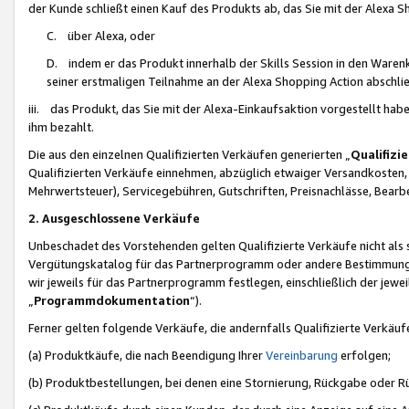
der Kunde schließt einen Kauf des Produkts ab, das Sie mit der Alexa 
C. über Alexa, oder
D. indem er das Produkt innerhalb der Skills Session in den Waren
seiner erstmaligen Teilnahme an der Alexa Shopping Action abschlie
iii. das Produkt, das Sie mit der Alexa-Einkaufsaktion vorgestellt ha
ihm bezahlt.
Die aus den einzelnen Qualifizierten Verkäufen generierten „
Qualifizi
Qualifizierten Verkäufe einnehmen, abzüglich etwaiger Versandkosten
Mehrwertsteuer), Servicegebühren, Gutschriften, Preisnachlässe, Bear
2. Ausgeschlossene Verkäufe
Unbeschadet des Vorstehenden gelten Qualifizierte Verkäufe nicht als
Vergütungskatalog für das Partnerprogramm oder andere Bestimmungen,
wir jeweils für das Partnerprogramm festlegen, einschließlich der jewe
„
Programmdokumentation
“).
Ferner gelten folgende Verkäufe, die andernfalls Qualifizierte Verkä
(a) Produktkäufe, die nach Beendigung Ihrer
Vereinbarung
erfolgen;
(b) Produktbestellungen, bei denen eine Stornierung, Rückgabe oder R