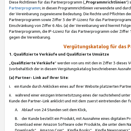
Diese Richtlinien für das Partnerprogramm („
Programmrichtlinien
“)
Partnerprogramm
; in diesen Programmrichtlinien verwendete und durch
der Vereinbarung zugewiesene Bedeutung. Die Rechte und Pflichten de
Partnerprogramm sowie Ziffer 3 der IP-Lizenz für das Partnerprogram
Einschränkung von Ziffer 6 Abs. (a) der Vereinbarung wird hiermit Fol
Partnerprogramm, die IP-Lizenz für das Partnerprogramm oder Ziffer 1
gegen die Vereinbarung.
Vergütungskatalog für das 
1. Qualifizierte Verkäufe und Qualifizierte Umsätze
„
Qualifizierte Verkäufe
“ werden von uns mit den in Ziffer 3 diese
(vorbehaltlich der in diesem Vergütungskatalog beschriebenen Ausnah
(a) Partner- Link auf Ihrer Site
:
i. ein Kunde durch Anklicken eines auf Ihrer Website platzierten Part
ii. während einer einzigen Internetsitzung eines der nachstehend unter (i)
Kunde den Partner-Link anklickt und mit dem zuerst eintretenden der f
A. Ablauf von 24 Stunden seit dem Klick,
B. der Kunde bestellt ein Produkt, mit Ausnahme eines digitalen P
Download einer Amazon Software oder Produkte, die unter dem N
Downloads“, „Amazon Coin“, „Kindle Books“, „Kindle Newspapers“, „