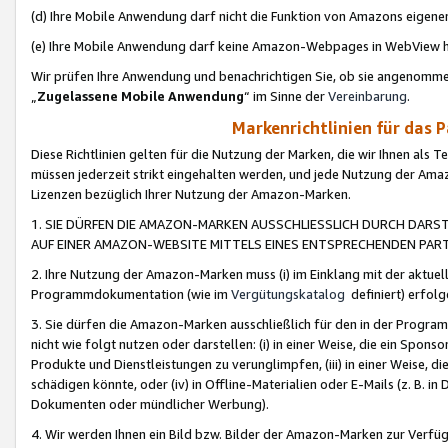
(d) Ihre Mobile Anwendung darf nicht die Funktion von Amazons eige
(e) Ihre Mobile Anwendung darf keine Amazon-Webpages in WebView 
Wir prüfen Ihre Anwendung und benachrichtigen Sie, ob sie angenomm
„
Zugelassene Mobile Anwendung
“ im Sinne der
Vereinbarung
.
Markenrichtlinien für das 
Diese Richtlinien gelten für die Nutzung der Marken, die wir Ihnen als 
müssen jederzeit strikt eingehalten werden, und jede Nutzung der Ama
Lizenzen bezüglich Ihrer Nutzung der Amazon-Marken.
1. SIE DÜRFEN DIE AMAZON-MARKEN AUSSCHLIESSLICH DURCH DARS
AUF EINER AMAZON-WEBSITE MITTELS EINES ENTSPRECHENDEN PART
2. Ihre Nutzung der Amazon-Marken muss (i) im Einklang mit der aktuells
Programmdokumentation (wie im
Vergütungskatalog
definiert) erfolg
3. Sie dürfen die Amazon-Marken ausschließlich für den in der Progr
nicht wie folgt nutzen oder darstellen: (i) in einer Weise, die ein Spo
Produkte und Dienstleistungen zu verunglimpfen, (iii) in einer Weise
schädigen könnte, oder (iv) in Offline-Materialien oder E-Mails (z. B.
Dokumenten oder mündlicher Werbung).
4. Wir werden Ihnen ein Bild bzw. Bilder der Amazon-Marken zur Verfüg