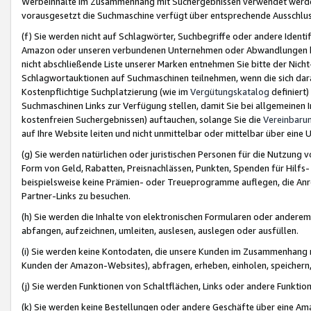
Werbeinhalte im Zusammenhang mit Suchergebnissen verwendet werden,
vorausgesetzt die Suchmaschine verfügt über entsprechende Ausschlu
(f) Sie werden nicht auf Schlagwörter, Suchbegriffe oder andere Ident
Amazon oder unseren verbundenen Unternehmen oder Abwandlungen bzw
nicht abschließende Liste unserer Marken entnehmen Sie bitte der Nich
Schlagwortauktionen auf Suchmaschinen teilnehmen, wenn die sich da
Kostenpflichtige Suchplatzierung (wie im
Vergütungskatalog
definiert
Suchmaschinen Links zur Verfügung stellen, damit Sie bei allgemeinen I
kostenfreien Suchergebnissen) auftauchen, solange Sie die
Vereinbaru
auf Ihre Website leiten und nicht unmittelbar oder mittelbar über eine
(g) Sie werden natürlichen oder juristischen Personen für die Nutzung 
Form von Geld, Rabatten, Preisnachlässen, Punkten, Spenden für Hilfs
beispielsweise keine Prämien- oder Treueprogramme auflegen, die Anrei
Partner-Links zu besuchen.
(h) Sie werden die Inhalte von elektronischen Formularen oder anderem M
abfangen, aufzeichnen, umleiten, auslesen, auslegen oder ausfüllen.
(i) Sie werden keine Kontodaten, die unsere Kunden im Zusammenhang 
Kunden der Amazon-Websites), abfragen, erheben, einholen, speichern,
(j) Sie werden Funktionen von Schaltflächen, Links oder andere Funkti
(k) Sie werden keine Bestellungen oder andere Geschäfte über eine Ama