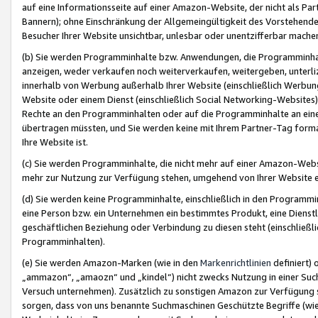
auf eine Informationsseite auf einer Amazon-Website, der nicht als Part
Bannern); ohne Einschränkung der Allgemeingültigkeit des Vorstehende
Besucher Ihrer Website unsichtbar, unlesbar oder unentzifferbar mache
(b) Sie werden Programminhalte bzw. Anwendungen, die Programminhalt
anzeigen, weder verkaufen noch weiterverkaufen, weitergeben, unterli
innerhalb von Werbung außerhalb Ihrer Website (einschließlich Werbun
Website oder einem Dienst (einschließlich Social Networking-Website
Rechte an den Programminhalten oder auf die Programminhalte an eine a
übertragen müssten, und Sie werden keine mit Ihrem Partner-Tag formati
Ihre Website ist.
(c) Sie werden Programminhalte, die nicht mehr auf einer Amazon-Websit
mehr zur Nutzung zur Verfügung stehen, umgehend von Ihrer Website e
(d) Sie werden keine Programminhalte, einschließlich in den Programmin
eine Person bzw. ein Unternehmen ein bestimmtes Produkt, eine Dienstle
geschäftlichen Beziehung oder Verbindung zu diesen steht (einschließli
Programminhalten).
(e) Sie werden Amazon-Marken (wie in den
Markenrichtlinien
definiert) 
„ammazon“, „amaozn“ und „kindel“) nicht zwecks Nutzung in einer Suc
Versuch unternehmen). Zusätzlich zu sonstigen Amazon zur Verfügung 
sorgen, dass von uns benannte Suchmaschinen Geschützte Begriffe (wie 