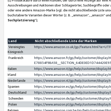
(c) Produktkäufe durch einen Kunden, der durch eine Anzeige auf eine 
Ausschreibungen und Auktionen über Schlagwörter, Suchbegriffe oder 
oder eine andere Amazon-Marke (vgl. die nicht abschließende Liste un
buchstabierte Varianten dieser Wörter (z. B. „ammazon“, „amaozn“ und „
Suchplatzierung
”);
Land
Nicht abschließende Liste der Marken
Vereinigtes
https://www.amazon.co.uk/gp/feature.html?ie=U
Königreich
Frankreich
https://www.amazon.fr/gp/help/customer/displa
E78834F9BA58__SECTION_64DE0ED1D744420E9
Italien
https://www.amazon.it/gp/help/customer/display
Irland
https://www.amazon.ie/gp/help/customer/displa
Niederlande
https://www.amazon.nl/gp/help/customer/display
Spanien
https://www.amazon.es/gp/help/customer/display
Deutschland
https://www.amazon.de/gp/help/customer/displa
Schweden
https://www.amazon.de/gp/help/customer/displa
Polen
https://www.amazon.pl/gp/help/customer/display
Belgien
https://www.amazon.com.be/gp/help/customer/d