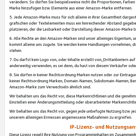
verändern. So dürfen Sie beispielsweise nicht die Proportionen, Farb
Marke hinzufügen bzw. Elemente aus einer Amazon-Marke entfernen.
5. Jede Amazon-Marke muss für sich alleine in ihrer Gesamtheit darge
grafischen oder Textelementen muss ein hinreichender Abstand gegebe
platzieren, der die Lesbarkeit oder Darstellung dieser Amazon-Marke b
6. Alle Rechte an den Amazon-Marken sind unser alleiniges Eigentum, 
kommt alleine uns zugute. Sie werden keine Handlungen vornehmen, 
stehen.
7. Du darfst kein Logo von, oder Inhalte erstellt von,
Drittanbietern au
anderweitig verwenden, es sei denn, du hast von diesem Verkäufer oder
8. Sie dürfen in keiner Rechtsordnung Marken nutzen oder zur Eintragu
keiner Rechtsordnung Marken, Domain-Namen, Subdomain-Namen, Benu
Amazon-Marke zum Verwechseln ähnlich sind.
Wir behalten uns das Recht vor, diese Markenrichtlinien und die gene
Einstellen einer Änderungsmitteilung oder überarbeiteter Markenricht
Wir behalten uns das Recht vor, gegen jede unbefugte Nutzung bzw. jede 
unserem alleinigen Ermessen angemessene Maßnahmen zu ergreifen.
IP-Lizenz- und Nutzungsan
Diese Lizenz regelt Ihre Nutzung von Programminhalten im Zusammen