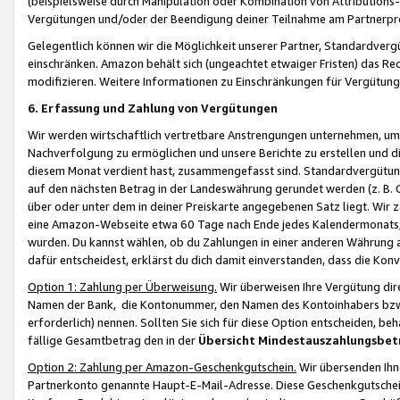
(beispielsweise durch Manipulation oder Kombination von Attributions-
Vergütungen und/oder der Beendigung deiner Teilnahme am Partnerp
Gelegentlich können wir die Möglichkeit unserer Partner, Standardv
einschränken. Amazon behält sich (ungeachtet etwaiger Fristen) das Re
modifizieren. Weitere Informationen zu Einschränkungen für Vergütung
6. Erfassung und Zahlung von Vergütungen
Wir werden wirtschaftlich vertretbare Anstrengungen unternehmen, um 
Nachverfolgung zu ermöglichen und unsere Berichte zu erstellen und di
diesem Monat verdient hast, zusammengefasst sind. Standardvergütung
auf den nächsten Betrag in der Landeswährung gerundet werden (z. B. C
über oder unter dem in deiner Preiskarte angegebenen Satz liegt. Wir
eine Amazon-Webseite etwa 60 Tage nach Ende jedes Kalendermonats, i
wurden. Du kannst wählen, ob du Zahlungen in einer anderen Währung
dafür entscheidest, erklärst du dich damit einverstanden, dass die K
Option 1: Zahlung per Überweisung.
Wir überweisen Ihre Vergütung dir
Namen der Bank, die Kontonummer, den Namen des Kontoinhabers bzw. a
erforderlich) nennen. Sollten Sie sich für diese Option entscheiden, be
fällige Gesamtbetrag den in der
Übersicht Mindestauszahlungsbet
Option 2: Zahlung per Amazon-Geschenkgutschein.
Wir übersenden Ihne
Partnerkonto genannte Haupt-E-Mail-Adresse. Diese Geschenkgutschei