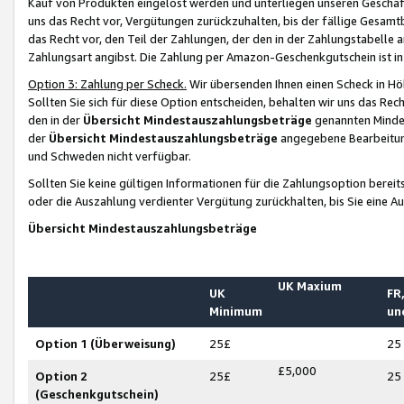
Kauf von Produkten eingelöst werden und unterliegen unseren Geschäf
uns das Recht vor, Vergütungen zurückzuhalten, bis der fällige Gesamt
das Recht vor, den Teil der Zahlungen, der den in der Zahlungstabelle 
Zahlungsart angibst. Die Zahlung per Amazon-Geschenkgutschein ist in
Option 3: Zahlung per Scheck.
Wir übersenden Ihnen einen Scheck in Höh
Sollten Sie sich für diese Option entscheiden, behalten wir uns das Rec
den in der
Übersicht Mindestauszahlungsbeträge
genannten Mindest
der
Übersicht Mindestauszahlungsbeträge
angegebene Bearbeitung
und Schweden nicht verfügbar.
Sollten Sie keine gültigen Informationen für die Zahlungsoption bereit
oder die Auszahlung verdienter Vergütung zurückhalten, bis Sie eine A
Übersicht Mindestauszahlungsbeträge
UK Maxium
UK
FR,
Minimum
un
Option 1 (Überweisung)
25£
25
£5,000
Option 2
25£
25
(Geschenkgutschein)