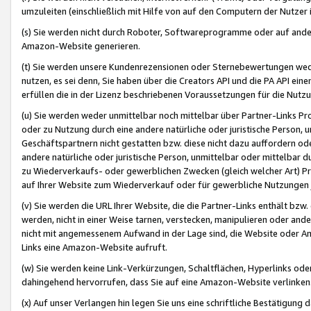
umzuleiten (einschließlich mit Hilfe von auf den Computern der Nutzer i
(s) Sie werden nicht durch Roboter, Softwareprogramme oder auf andere
Amazon-Website generieren.
(t) Sie werden unsere Kundenrezensionen oder Sternebewertungen wed
nutzen, es sei denn, Sie haben über die Creators API und die PA API e
erfüllen die in der Lizenz beschriebenen Voraussetzungen für die Nutzu
(u) Sie werden weder unmittelbar noch mittelbar über Partner-Links P
oder zu Nutzung durch eine andere natürliche oder juristische Person,
Geschäftspartnern nicht gestatten bzw. diese nicht dazu auffordern od
andere natürliche oder juristische Person, unmittelbar oder mittelbar
zu Wiederverkaufs- oder gewerblichen Zwecken (gleich welcher Art) 
auf Ihrer Website zum Wiederverkauf oder für gewerbliche Nutzungen 
(v) Sie werden die URL Ihrer Website, die die Partner-Links enthält b
werden, nicht in einer Weise tarnen, verstecken, manipulieren oder and
nicht mit angemessenem Aufwand in der Lage sind, die Website oder A
Links eine Amazon-Website aufruft.
(w) Sie werden keine Link-Verkürzungen, Schaltflächen, Hyperlinks ode
dahingehend hervorrufen, dass Sie auf eine Amazon-Website verlinken
(x) Auf unser Verlangen hin legen Sie uns eine schriftliche Bestätigung