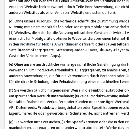
nicht mit anderen Websites als einer Amazon-Website verlinken oder i
Amazon-Website lenken (wobei jedoch Teile Ihrer Anwendung, die nich
anderen Websites als einer Amazon-Website enthalten dürfen).
(d) Ohne unsere ausdrückliche vorherige schriftliche Zustimmung werd
Nutzung mit einem Mobiltelefon oder sonstigen Mobilgerät entwickelt
(1) Websites, die nicht für die Nutzung mit solchen Geräten entwickelt
eine nicht für Mobilgeräte optimierte Website, die über einen Interne
in den
Richtlinie für Mobile Anwendungen
definiert, oder (3) Beistellge
Satellitenempfangsgeräte, Streaming-Video-Player, Blu-Ray-Player ode
Cast oder Vizio Internet-Apps).
(e) Ohne unsere ausdrückliche vorherige schriftliche Genehmigung dürfe
verwenden, um Produkt-Werbeinhalte zu aggregieren, zu analysieren, 
anderen Anwendungen, die für die Verwendung durch Personen oder Or
für die direkte Schulung oder Feinabstimmung eines maschinellen Lern
(f) Sie werden (i) nicht in irgendeiner Weise in die Funktionalität ode
entsprechenden Versuch unternehmen; (ii) keine Produktwerbungsinha
Kontaktaufnahme mit Verkäufern oder Kunden oder sonstiger Werbeaktiv
API, Datenfeeds, Produktwerbungsinhalten oder Spezifikationen erschei
Eigentumsrechte oder gewerblicher Schutzrechte, nicht entfernen, verd
(g) Sie werden nicht versuchen, (i) die Spezifikationen oder die in de
manipulieren, zu reparieren oder anderweitig abgeleitete Werke davon z