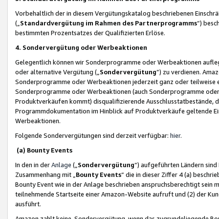
Vorbehaltlich der in diesem Vergütungskatalog beschriebenen Einschr
(„
Standardvergütung im Rahmen des Partnerprogramms
“) besc
bestimmten Prozentsatzes der Qualifizierten Erlöse.
4. Sondervergütung oder Werbeaktionen
Gelegentlich können wir Sonderprogramme oder Werbeaktionen auflegen,
oder alternative Vergütung („
Sondervergütung
”) zu verdienen. Amazo
Sonderprogramme oder Werbeaktionen jederzeit ganz oder teilweise einz
Sonderprogramme oder Werbeaktionen (auch Sonderprogramme oder We
Produktverkäufen kommt) disqualifizierende Ausschlusstatbestände, di
Programmdokumentation im Hinblick auf Produktverkäufe geltende E
Werbeaktionen.
Folgende Sondervergütungen sind derzeit verfügbar:
hier
.
(a) Bounty Events
In den in der
Anlage
(„
Sondervergütung
“) aufgeführten Ländern sind
Zusammenhang mit „
Bounty Events
“ die in dieser Ziffer 4 (a) besch
Bounty Event wie in der Anlage beschrieben anspruchsberechtigt sein mu
teilnehmende Startseite einer Amazon-Website aufruft und (2) der Kun
ausführt.
Amazon zahlt keine Sondervergütung, wenn das zugrundeliegende Boun