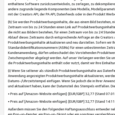
enthaltene Software zurückzuentwickeln, zu zerlegen, zu dekompilier
andere zugrunde liegende Komponenten (wie Modelle, Modellparameter
mit der Creators API, der PA API, Datenfeeds oder in den Produkt Werb
(h) Sie werden Produktwerbungsinhalte, die aus einem Bild bestehen, ni
Zeitraum von bis zu 24 Stunden einen Link auf Produktwerbungsinhalte
die nicht aus Bildern bestehen, für einen Zeitraum von bis zu 24 Stund
Ablauf dieses Zeitraums durch entsprechende Anfrage an die Creators 
Produktwerbungsinhalte aktualisieren und neu darstellen. Sofern wir Ih
Standardidentifikationsnummern (ASINs) für einen unbestimmten Zeitra
Kundenanwendung, dürfen unbeschadet des Vorstehenden Produktwerbu
Zwischenspeicher abgelegt werden. Auf unser Verlangen werden Sie un
die Produktwerbungsinhalte enthält oder nutzt, damit wir Ihre Einhalt
(i) Wenn Sie seltener als stündlich Produktwerbungsinhalte aus Datenfe
Anwendung angezeigten Produktwerbungsinhalte aktualisieren, werden 
Datums-/Uhrzeitstempel einfügen. Wenn Sie jedoch die in Ihrer Anwe
und aktualisiert haben, kann der Datumsteil des Stempels entfallen. Dies
• Preis auf [Amazon-Website einfügen]: [EUR/GBP] 32,77 (Stand 07.01.
• Preis auf [Amazon-Website einfügen]: [EUR/GBP] 32,77 (Stand 14:11 
Außerdem müssen Sie den folgenden Haftungsausschluss entweder neb
ein Pop-up-Fenster, ein Pop-up-Skript oder ein sonstiges vergleichba