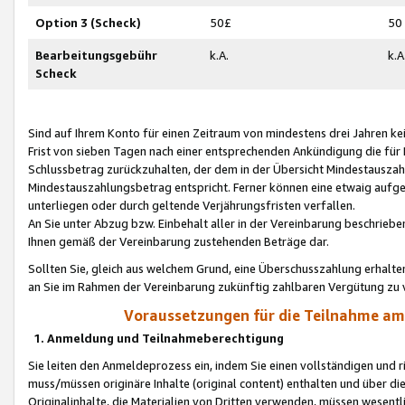
Option 3 (Scheck)
50£
50
Bearbeitungsgebühr
k.A.
k.A
Scheck
Sind auf Ihrem Konto für einen Zeitraum von mindestens drei Jahren kein
Frist von sieben Tagen nach einer entsprechenden Ankündigung die für
Schlussbetrag zurückzuhalten, der dem in der Übersicht Mindestausz
Mindestauszahlungsbetrag entspricht. Ferner können eine etwaig aufg
unterliegen oder durch geltende Verjährungsfristen verfallen.
An Sie unter Abzug bzw. Einbehalt aller in der Vereinbarung beschrieb
Ihnen gemäß der Vereinbarung zustehenden Beträge dar.
Sollten Sie, gleich aus welchem Grund, eine Überschusszahlung erhalte
an Sie im Rahmen der Vereinbarung zukünftig zahlbaren Vergütung zu 
Voraussetzungen für die Teilnahme a
1. Anmeldung und Teilnahmeberechtigung
Sie leiten den Anmeldeprozess ein, indem Sie einen vollständigen und 
muss/müssen originäre Inhalte (original content) enthalten und über d
Originalinhalte, die Materialien von Dritten verwenden, müssen wese