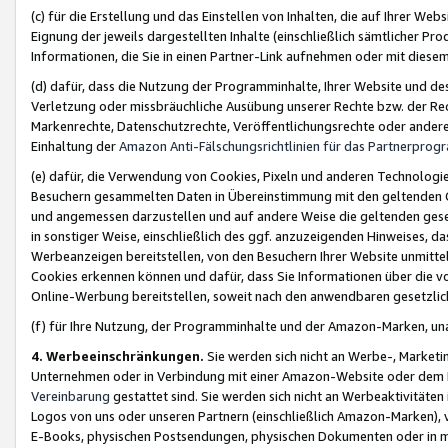
(c) für die Erstellung und das Einstellen von Inhalten, die auf Ihrer We
Eignung der jeweils dargestellten Inhalte (einschließlich sämtlicher 
Informationen, die Sie in einen Partner-Link aufnehmen oder mit diese
(d) dafür, dass die Nutzung der Programminhalte, Ihrer Website und des 
Verletzung oder missbräuchliche Ausübung unserer Rechte bzw. der Recht
Markenrechte, Datenschutzrechte, Veröffentlichungsrechte oder anderer
Einhaltung der
Amazon Anti-Fälschungsrichtlinien für das Partnerpro
(e) dafür, die Verwendung von Cookies, Pixeln und anderen Technologien
Besuchern gesammelten Daten in Übereinstimmung mit den geltenden Ge
und angemessen darzustellen und auf andere Weise die geltenden geset
in sonstiger Weise, einschließlich des ggf. anzuzeigenden Hinweises, d
Werbeanzeigen bereitstellen, von den Besuchern Ihrer Website unmitte
Cookies erkennen können und dafür, dass Sie Informationen über die v
Online-Werbung bereitstellen, soweit nach den anwendbaren gesetzlic
(f) für Ihre Nutzung, der Programminhalte und der Amazon-Marken, u
4. Werbeeinschränkungen.
Sie werden sich nicht an Werbe-, Market
Unternehmen oder in Verbindung mit einer Amazon-Website oder dem Pa
Vereinbarung
gestattet sind. Sie werden sich nicht an Werbeaktivitäten
Logos von uns oder unseren Partnern (einschließlich Amazon-Marken), 
E-Books, physischen Postsendungen, physischen Dokumenten oder in 