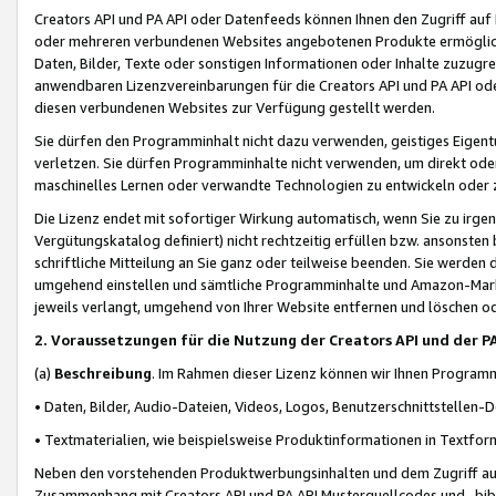
Creators API und PA API oder Datenfeeds können Ihnen den Zugriff auf D
oder mehreren verbundenen Websites angebotenen Produkte ermögliche
Daten, Bilder, Texte oder sonstigen Informationen oder Inhalte zuzugre
anwendbaren Lizenzvereinbarungen für die Creators API und PA API od
diesen verbundenen Websites zur Verfügung gestellt werden.
Sie dürfen den Programminhalt nicht dazu verwenden, geistiges Eigent
verletzen. Sie dürfen Programminhalte nicht verwenden, um direkt ode
maschinelles Lernen oder verwandte Technologien zu entwickeln oder zu
Die Lizenz endet mit sofortiger Wirkung automatisch, wenn Sie zu irg
Vergütungskatalog definiert) nicht rechtzeitig erfüllen bzw. ansonsten
schriftliche Mitteilung an Sie ganz oder teilweise beenden. Sie werden
umgehend einstellen und sämtliche Programminhalte und Amazon-Marke
jeweils verlangt, umgehend von Ihrer Website entfernen und löschen od
2. Voraussetzungen für die Nutzung der Creators API und der P
(a)
Beschreibung
. Im Rahmen dieser Lizenz können wir Ihnen Programmi
• Daten, Bilder, Audio-Dateien, Videos, Logos, Benutzerschnittstellen-
• Textmaterialien, wie beispielsweise Produktinformationen in Textfor
Neben den vorstehenden Produktwerbungsinhalten und dem Zugriff auf 
Zusammenhang mit Creators API und PA API Musterquellcodes und -bibli