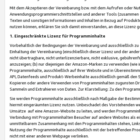
Mit dem Akzeptieren der Vereinbarung bzw. mit dem Aufrufen oder Nutz
Anwendungsprogrammierschnittstellen und anderer Tools (zusammen die
Texten und sonstigen Informationen und Inhalten in Bezug auf Produkte
nutzen können, erklären Sie sich damit einverstanden, an diese Lizenz 
1. Eingeschränkte Lizenz für Programminhalte
Vorbehaltlich der Bedingungen der Vereinbarung und ausschließlich z
Einhaltung der Vereinbarung (einschließlich dieser Lizenz und der ande
nicht übertragbare, nicht unterlizenzierbare, nicht exklusive, gebühren
anzuzeigen; (b) nur diejenigen der Amazon-Marken zu verwenden (wie in 
Programminhalte, ausschließlich auf Ihrer Website und in Übereinstimmu
API, Datenfeeds und Produkt-Werbeinhalte ausschließlich gemäß den Spe
Kopieren oder andere Verwenden von Programminhalten zugunsten Dri
Sammeln und Extrahieren von Daten. Zur Klarstellung: Zu den Program
Sie werden Programminhalte ausschließlich nach Maßgabe der Besti
hiermit eingeräumten Lizenz nutzen. Unbeschadet des Vorstehenden we
Umsätze auf eine Amazon-Website zu leiten, und werden Programminhal
Verbindung mit Programminhalten Besucher auf andere Websites als ein
unmittelbarem Zusammenhang mit den Programminhalten stehen, Links z
Nutzung der Programminhalte ausschließlich mit der betreffenden Pr
nicht mit einer anderen Webpage verlinken.