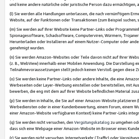
und keine andere natürliche oder juristische Person dazu ermächtigen, a
(l) Sie werden alle Handlungen unterlassen, die nach vernünftigem Erme
Website, auf der Funktionen oder Transaktionen (zum Beispiel suchen, s
(m) Sie werden auf Ihrer Website keine Partner-Links oder Programmin
Spionagesoftware, Schadsoftware, Computerviren, Würmern, Trojaner
Herunterladen oder Installieren auf einem Nutzer-Computer oder ande
genehmigt wurden.
(n) Sie werden Amazon-Websites oder Teile davon nicht auf Ihrer Websi
(z. B., WebView) innerhalb einer Mobilen Anwendung. Die Darstellung ein
Teilnahmevoraussetzungen stellt jedoch keinen Verstoß gegen diese Zif
(o) Sie werden keine Partner-Links oder andere Inhalte, die eine Am
Werbeseiten oder Layer-Werbung einstellen oder bereitstellen, mit Au
bewerben, die eng mit dem auf Ihrer Website befindlichen Material z
(p) Sie werden in Inhalte, die Sie auf einer Amazon-Website platzier
Werbediensten oder in einer Kundenbewertung, einem Forum, einem Wun
einer Amazon-Website verfügbaren Kontext) keine Partner-Links integr
(q) Sie werden nicht versuchen, den
Vergütungskatalog
zu umgehen oder
dass sich eine Webpage einer Amazon-Website im Browser eines Kunden 
(r) Sie werden nicht versuchen, Internetverkehr (Traffic) oder Vergü