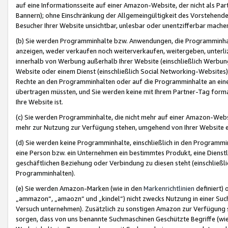
auf eine Informationsseite auf einer Amazon-Website, der nicht als Part
Bannern); ohne Einschränkung der Allgemeingültigkeit des Vorstehende
Besucher Ihrer Website unsichtbar, unlesbar oder unentzifferbar mache
(b) Sie werden Programminhalte bzw. Anwendungen, die Programminhalt
anzeigen, weder verkaufen noch weiterverkaufen, weitergeben, unterli
innerhalb von Werbung außerhalb Ihrer Website (einschließlich Werbun
Website oder einem Dienst (einschließlich Social Networking-Website
Rechte an den Programminhalten oder auf die Programminhalte an eine a
übertragen müssten, und Sie werden keine mit Ihrem Partner-Tag formati
Ihre Website ist.
(c) Sie werden Programminhalte, die nicht mehr auf einer Amazon-Websit
mehr zur Nutzung zur Verfügung stehen, umgehend von Ihrer Website e
(d) Sie werden keine Programminhalte, einschließlich in den Programmin
eine Person bzw. ein Unternehmen ein bestimmtes Produkt, eine Dienstle
geschäftlichen Beziehung oder Verbindung zu diesen steht (einschließli
Programminhalten).
(e) Sie werden Amazon-Marken (wie in den
Markenrichtlinien
definiert) 
„ammazon“, „amaozn“ und „kindel“) nicht zwecks Nutzung in einer Suc
Versuch unternehmen). Zusätzlich zu sonstigen Amazon zur Verfügung 
sorgen, dass von uns benannte Suchmaschinen Geschützte Begriffe (wie 