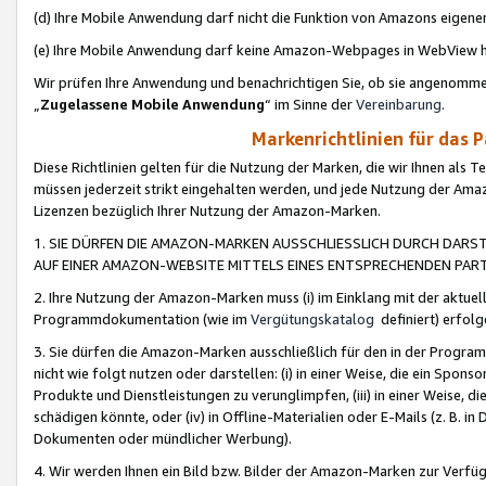
(d) Ihre Mobile Anwendung darf nicht die Funktion von Amazons eige
(e) Ihre Mobile Anwendung darf keine Amazon-Webpages in WebView 
Wir prüfen Ihre Anwendung und benachrichtigen Sie, ob sie angenomm
„
Zugelassene Mobile Anwendung
“ im Sinne der
Vereinbarung
.
Markenrichtlinien für das 
Diese Richtlinien gelten für die Nutzung der Marken, die wir Ihnen als 
müssen jederzeit strikt eingehalten werden, und jede Nutzung der Ama
Lizenzen bezüglich Ihrer Nutzung der Amazon-Marken.
1. SIE DÜRFEN DIE AMAZON-MARKEN AUSSCHLIESSLICH DURCH DARS
AUF EINER AMAZON-WEBSITE MITTELS EINES ENTSPRECHENDEN PART
2. Ihre Nutzung der Amazon-Marken muss (i) im Einklang mit der aktuells
Programmdokumentation (wie im
Vergütungskatalog
definiert) erfolg
3. Sie dürfen die Amazon-Marken ausschließlich für den in der Progr
nicht wie folgt nutzen oder darstellen: (i) in einer Weise, die ein Spo
Produkte und Dienstleistungen zu verunglimpfen, (iii) in einer Weise
schädigen könnte, oder (iv) in Offline-Materialien oder E-Mails (z. B.
Dokumenten oder mündlicher Werbung).
4. Wir werden Ihnen ein Bild bzw. Bilder der Amazon-Marken zur Verfüg