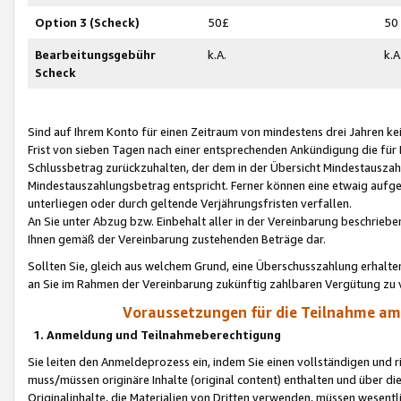
Option 3 (Scheck)
50£
50
Bearbeitungsgebühr
k.A.
k.A
Scheck
Sind auf Ihrem Konto für einen Zeitraum von mindestens drei Jahren kein
Frist von sieben Tagen nach einer entsprechenden Ankündigung die für
Schlussbetrag zurückzuhalten, der dem in der Übersicht Mindestausz
Mindestauszahlungsbetrag entspricht. Ferner können eine etwaig aufg
unterliegen oder durch geltende Verjährungsfristen verfallen.
An Sie unter Abzug bzw. Einbehalt aller in der Vereinbarung beschrieb
Ihnen gemäß der Vereinbarung zustehenden Beträge dar.
Sollten Sie, gleich aus welchem Grund, eine Überschusszahlung erhalte
an Sie im Rahmen der Vereinbarung zukünftig zahlbaren Vergütung zu 
Voraussetzungen für die Teilnahme a
1. Anmeldung und Teilnahmeberechtigung
Sie leiten den Anmeldeprozess ein, indem Sie einen vollständigen und 
muss/müssen originäre Inhalte (original content) enthalten und über d
Originalinhalte, die Materialien von Dritten verwenden, müssen wese