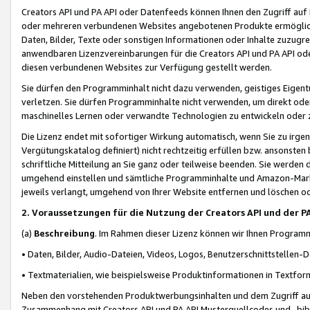
Creators API und PA API oder Datenfeeds können Ihnen den Zugriff auf D
oder mehreren verbundenen Websites angebotenen Produkte ermögliche
Daten, Bilder, Texte oder sonstigen Informationen oder Inhalte zuzugre
anwendbaren Lizenzvereinbarungen für die Creators API und PA API od
diesen verbundenen Websites zur Verfügung gestellt werden.
Sie dürfen den Programminhalt nicht dazu verwenden, geistiges Eigent
verletzen. Sie dürfen Programminhalte nicht verwenden, um direkt ode
maschinelles Lernen oder verwandte Technologien zu entwickeln oder zu
Die Lizenz endet mit sofortiger Wirkung automatisch, wenn Sie zu irg
Vergütungskatalog definiert) nicht rechtzeitig erfüllen bzw. ansonsten
schriftliche Mitteilung an Sie ganz oder teilweise beenden. Sie werden
umgehend einstellen und sämtliche Programminhalte und Amazon-Marke
jeweils verlangt, umgehend von Ihrer Website entfernen und löschen od
2. Voraussetzungen für die Nutzung der Creators API und der P
(a)
Beschreibung
. Im Rahmen dieser Lizenz können wir Ihnen Programmi
• Daten, Bilder, Audio-Dateien, Videos, Logos, Benutzerschnittstellen-
• Textmaterialien, wie beispielsweise Produktinformationen in Textfor
Neben den vorstehenden Produktwerbungsinhalten und dem Zugriff auf 
Zusammenhang mit Creators API und PA API Musterquellcodes und -bibli