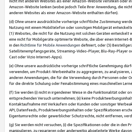
nicht mit anderen Websites als einer Amazon-Website verlinken oder i
Amazon-Website lenken (wobei jedoch Teile Ihrer Anwendung, die nich
anderen Websites als einer Amazon-Website enthalten dürfen).
(d) Ohne unsere ausdrückliche vorherige schriftliche Zustimmung werd
Nutzung mit einem Mobiltelefon oder sonstigen Mobilgerät entwickelt
(1) Websites, die nicht für die Nutzung mit solchen Geräten entwickelt
eine nicht für Mobilgeräte optimierte Website, die über einen Interne
in den
Richtlinie für Mobile Anwendungen
definiert, oder (3) Beistellge
Satellitenempfangsgeräte, Streaming-Video-Player, Blu-Ray-Player ode
Cast oder Vizio Internet-Apps).
(e) Ohne unsere ausdrückliche vorherige schriftliche Genehmigung dürfe
verwenden, um Produkt-Werbeinhalte zu aggregieren, zu analysieren, 
anderen Anwendungen, die für die Verwendung durch Personen oder Or
für die direkte Schulung oder Feinabstimmung eines maschinellen Lern
(f) Sie werden (i) nicht in irgendeiner Weise in die Funktionalität ode
entsprechenden Versuch unternehmen; (ii) keine Produktwerbungsinha
Kontaktaufnahme mit Verkäufern oder Kunden oder sonstiger Werbeaktiv
API, Datenfeeds, Produktwerbungsinhalten oder Spezifikationen erschei
Eigentumsrechte oder gewerblicher Schutzrechte, nicht entfernen, verd
(g) Sie werden nicht versuchen, (i) die Spezifikationen oder die in de
manipulieren, zu reparieren oder anderweitig abgeleitete Werke davon z