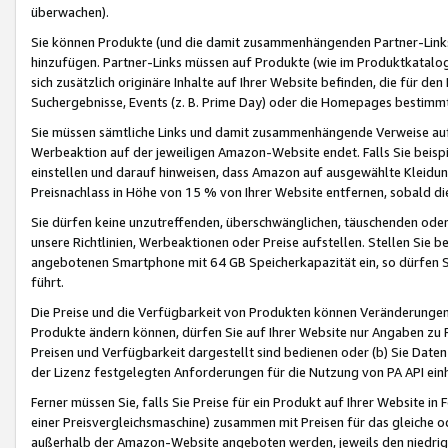
überwachen).
Sie können Produkte (und die damit zusammenhängenden Partner-Links)
hinzufügen. Partner-Links müssen auf Produkte (wie im Produktkatalog de
sich zusätzlich originäre Inhalte auf Ihrer Website befinden, die für 
Suchergebnisse, Events (z. B. Prime Day) oder die Homepages bestimmte
Sie müssen sämtliche Links und damit zusammenhängende Verweise auf z
Werbeaktion auf der jeweiligen Amazon-Website endet. Falls Sie beisp
einstellen und darauf hinweisen, dass Amazon auf ausgewählte Kleidun
Preisnachlass in Höhe von 15 % von Ihrer Website entfernen, sobald di
Sie dürfen keine unzutreffenden, überschwänglichen, täuschenden od
unsere Richtlinien, Werbeaktionen oder Preise aufstellen. Stellen Sie 
angebotenen Smartphone mit 64 GB Speicherkapazität ein, so dürfen S
führt.
Die Preise und die Verfügbarkeit von Produkten können Veränderungen 
Produkte ändern können, dürfen Sie auf Ihrer Website nur Angaben zu P
Preisen und Verfügbarkeit dargestellt sind bedienen oder (b) Sie Daten
der Lizenz festgelegten Anforderungen für die Nutzung von PA API einh
Ferner müssen Sie, falls Sie Preise für ein Produkt auf Ihrer Website in 
einer Preisvergleichsmaschine) zusammen mit Preisen für das gleiche o
außerhalb der Amazon-Website angeboten werden, jeweils den niedrigst