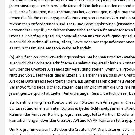
jeden Musterquellcode bzw. jede Musterbibliothek geltenden gesonder
auch Spezifikationen, Benutzerhandbücher, Anleitungen, Begleitmaterial
denen die für die ordnungsgemäße Nutzung von Creators API und PA A
technischen Anforderungen und Test- und Leistungskriterien (zusammen
verwendete Begriff „Produktwerbungsinhalte“ schließt ausdrücklich al
Lizenz zur Verfügung stellen, sowie alle von uns zur Verfügung gestel
ausdrücklich nicht auf Daten, Bilder, Texte oder sonstige Informatione
es sich nicht um eine Amazon-Website handelt.
(b) Abrufen von Produktwerbungsinhalten. Sie können Produkt-Werbein
ausdrückliche vorherige schriftliche Genehmigung erteilt haben, könn
wir über die Creators API Feeds zur Verfügung stellen. Wenn Sie Produk
Nutzung von Datenfeeds dieser Lizenz. Sie erkennen an, dass wir Creat
API oder Datenfeeds jederzeit ändern, auslaufen lassen oder neu veröffe
Verantwortung liegt, sicherzustellen, dass Ihr Zugriff auf die und Ihr
jeweiligen Zeitpunkt aktuellen Anforderungen (einschließlich dieser Liz
Zur Identifizierung Ihres Kontos und zum Stellen von Anfragen an Crea
Schlüssel und einem privaten Schlüssel (jedes Schlüsselpaar eine „Kon
Rahmen des Amazon-Partnerprogramms zugeteilte Partner-ID oder ein
Kontokennungen über den Creators API und PA API Kontoerstellungspro
Um Programmwerbeinhalte über die Creators API Dienste zu erhalten, m