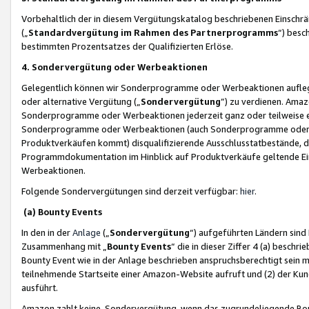
Vorbehaltlich der in diesem Vergütungskatalog beschriebenen Einschr
(„
Standardvergütung im Rahmen des Partnerprogramms
“) besc
bestimmten Prozentsatzes der Qualifizierten Erlöse.
4. Sondervergütung oder Werbeaktionen
Gelegentlich können wir Sonderprogramme oder Werbeaktionen auflegen,
oder alternative Vergütung („
Sondervergütung
”) zu verdienen. Amazo
Sonderprogramme oder Werbeaktionen jederzeit ganz oder teilweise einz
Sonderprogramme oder Werbeaktionen (auch Sonderprogramme oder We
Produktverkäufen kommt) disqualifizierende Ausschlusstatbestände, di
Programmdokumentation im Hinblick auf Produktverkäufe geltende E
Werbeaktionen.
Folgende Sondervergütungen sind derzeit verfügbar:
hier
.
(a) Bounty Events
In den in der
Anlage
(„
Sondervergütung
“) aufgeführten Ländern sind
Zusammenhang mit „
Bounty Events
“ die in dieser Ziffer 4 (a) besch
Bounty Event wie in der Anlage beschrieben anspruchsberechtigt sein mu
teilnehmende Startseite einer Amazon-Website aufruft und (2) der Kun
ausführt.
Amazon zahlt keine Sondervergütung, wenn das zugrundeliegende Boun