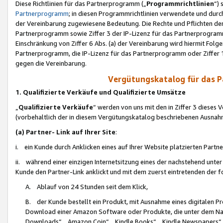
Diese Richtlinien für das Partnerprogramm („
Programmrichtlinien
“)
Partnerprogramm
; in diesen Programmrichtlinien verwendete und durch
der Vereinbarung zugewiesene Bedeutung. Die Rechte und Pflichten de
Partnerprogramm sowie Ziffer 3 der IP-Lizenz für das Partnerprogram
Einschränkung von Ziffer 6 Abs. (a) der Vereinbarung wird hiermit Fol
Partnerprogramm, die IP-Lizenz für das Partnerprogramm oder Ziffer 1
gegen die Vereinbarung.
Vergütungskatalog für das 
1. Qualifizierte Verkäufe und Qualifizierte Umsätze
„
Qualifizierte Verkäufe
“ werden von uns mit den in Ziffer 3 diese
(vorbehaltlich der in diesem Vergütungskatalog beschriebenen Ausnah
(a) Partner- Link auf Ihrer Site
:
i. ein Kunde durch Anklicken eines auf Ihrer Website platzierten Part
ii. während einer einzigen Internetsitzung eines der nachstehend unter (i)
Kunde den Partner-Link anklickt und mit dem zuerst eintretenden der f
A. Ablauf von 24 Stunden seit dem Klick,
B. der Kunde bestellt ein Produkt, mit Ausnahme eines digitalen P
Download einer Amazon Software oder Produkte, die unter dem N
Downloads“, „Amazon Coin“, „Kindle Books“, „Kindle Newspapers“, „