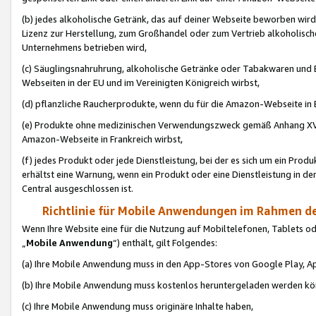
(b) jedes alkoholische Getränk, das auf deiner Webseite beworben wird
Lizenz zur Herstellung, zum Großhandel oder zum Vertrieb alkoholisch
Unternehmens betrieben wird,
(c) Säuglingsnahruhrung, alkoholische Getränke oder Tabakwaren und E
Webseiten in der EU und im Vereinigten Königreich wirbst,
(d) pflanzliche Raucherprodukte, wenn du für die Amazon-Webseite in B
(e) Produkte ohne medizinischen Verwendungszweck gemäß Anhang XVI 
Amazon-Webseite in Frankreich wirbst,
(f) jedes Produkt oder jede Dienstleistung, bei der es sich um ein Prod
erhältst eine Warnung, wenn ein Produkt oder eine Dienstleistung in de
Central ausgeschlossen ist.
Richtlinie für Mobile Anwendungen im Rahmen de
Wenn Ihre Website eine für die Nutzung auf Mobiltelefonen, Tablets 
„
Mobile Anwendung
“) enthält, gilt Folgendes:
(a) Ihre Mobile Anwendung muss in den App-Stores von Google Play, A
(b) Ihre Mobile Anwendung muss kostenlos heruntergeladen werden könn
(c) Ihre Mobile Anwendung muss originäre Inhalte haben,