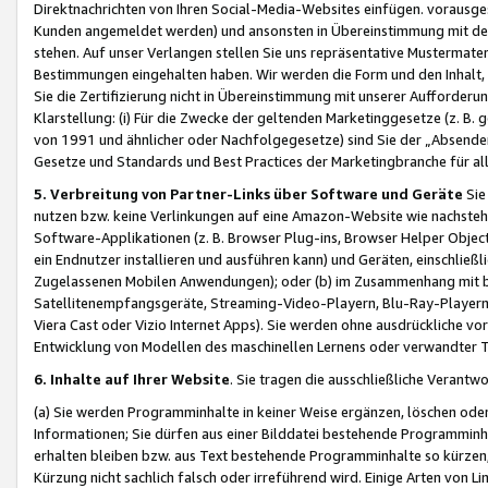
Direktnachrichten von Ihren Social-Media-Websites einfügen. vorausg
Kunden angemeldet werden) und ansonsten in Übereinstimmung mit der
stehen. Auf unser Verlangen stellen Sie uns repräsentative Mustermater
Bestimmungen eingehalten haben. Wir werden die Form und den Inhalt, di
Sie die Zertifizierung nicht in Übereinstimmung mit unserer Aufforderu
Klarstellung: (i) Für die Zwecke der geltenden Marketinggesetze (z. 
von 1991 und ähnlicher oder Nachfolgegesetze) sind Sie der „Absender“ j
Gesetze und Standards und Best Practices der Marketingbranche für 
5. Verbreitung von Partner-Links über Software und Geräte
Sie
nutzen bzw. keine Verlinkungen auf eine Amazon-Website wie nachsteh
Software-Applikationen (z. B. Browser Plug-ins, Browser Helper Objec
ein Endnutzer installieren und ausführen kann) und Geräten, einschlie
Zugelassenen Mobilen Anwendungen); oder (b) im Zusammenhang mit bzw.
Satellitenempfangsgeräte, Streaming-Video-Playern, Blu-Ray-Playern 
Viera Cast oder Vizio Internet Apps). Sie werden ohne ausdrückliche v
Entwicklung von Modellen des maschinellen Lernens oder verwandter 
6. Inhalte auf Ihrer Website
. Sie tragen die ausschließliche Verantwo
(a) Sie werden Programminhalte in keiner Weise ergänzen, löschen oder
Informationen; Sie dürfen aus einer Bilddatei bestehende Programminhal
erhalten bleiben bzw. aus Text bestehende Programminhalte so kürzen, 
Kürzung nicht sachlich falsch oder irreführend wird. Einige Arten von L