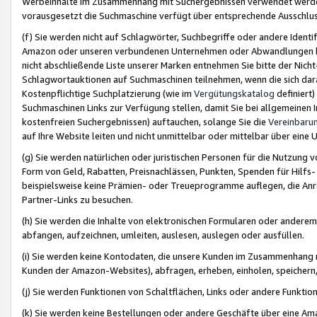
Werbeinhalte im Zusammenhang mit Suchergebnissen verwendet werden,
vorausgesetzt die Suchmaschine verfügt über entsprechende Ausschlu
(f) Sie werden nicht auf Schlagwörter, Suchbegriffe oder andere Ident
Amazon oder unseren verbundenen Unternehmen oder Abwandlungen bzw
nicht abschließende Liste unserer Marken entnehmen Sie bitte der Nich
Schlagwortauktionen auf Suchmaschinen teilnehmen, wenn die sich da
Kostenpflichtige Suchplatzierung (wie im
Vergütungskatalog
definiert
Suchmaschinen Links zur Verfügung stellen, damit Sie bei allgemeinen I
kostenfreien Suchergebnissen) auftauchen, solange Sie die
Vereinbaru
auf Ihre Website leiten und nicht unmittelbar oder mittelbar über eine
(g) Sie werden natürlichen oder juristischen Personen für die Nutzung 
Form von Geld, Rabatten, Preisnachlässen, Punkten, Spenden für Hilfs
beispielsweise keine Prämien- oder Treueprogramme auflegen, die Anrei
Partner-Links zu besuchen.
(h) Sie werden die Inhalte von elektronischen Formularen oder anderem M
abfangen, aufzeichnen, umleiten, auslesen, auslegen oder ausfüllen.
(i) Sie werden keine Kontodaten, die unsere Kunden im Zusammenhang 
Kunden der Amazon-Websites), abfragen, erheben, einholen, speichern,
(j) Sie werden Funktionen von Schaltflächen, Links oder andere Funkti
(k) Sie werden keine Bestellungen oder andere Geschäfte über eine Ama