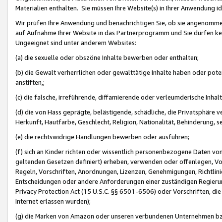
Materialien enthalten. Sie müssen Ihre Website(s) in Ihrer Anwendung ide
Wir prüfen Ihre Anwendung und benachrichtigen Sie, ob sie angenommen
auf Aufnahme Ihrer Website in das Partnerprogramm und Sie dürfen kei
Ungeeignet sind unter anderem Websites:
(a) die sexuelle oder obszöne Inhalte bewerben oder enthalten;
(b) die Gewalt verherrlichen oder gewalttätige Inhalte haben oder pot
anstiften,;
(c) die falsche, irreführende, diffamierende oder verleumderische Inha
(d) die von Hass geprägte, belästigende, schädliche, die Privatsphäre v
Herkunft, Hautfarbe, Geschlecht, Religion, Nationalität, Behinderung, 
(e) die rechtswidrige Handlungen bewerben oder ausführen;
(f) sich an Kinder richten oder wissentlich personenbezogene Daten vo
geltenden Gesetzen definiert) erheben, verwenden oder offenlegen, Vo
Regeln, Vorschriften, Anordnungen, Lizenzen, Genehmigungen, Richtlini
Entscheidungen oder andere Anforderungen einer zuständigen Regierung
Privacy Protection Act (15 U.S.C. §§ 6501-6506) oder Vorschriften, di
Internet erlassen wurden);
(g) die Marken von Amazon oder unseren verbundenen Unternehmen b