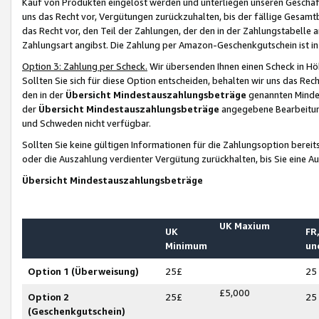
Kauf von Produkten eingelöst werden und unterliegen unseren Geschäf
uns das Recht vor, Vergütungen zurückzuhalten, bis der fällige Gesamt
das Recht vor, den Teil der Zahlungen, der den in der Zahlungstabelle 
Zahlungsart angibst. Die Zahlung per Amazon-Geschenkgutschein ist in
Option 3: Zahlung per Scheck.
Wir übersenden Ihnen einen Scheck in Höh
Sollten Sie sich für diese Option entscheiden, behalten wir uns das Rec
den in der
Übersicht Mindestauszahlungsbeträge
genannten Mindest
der
Übersicht Mindestauszahlungsbeträge
angegebene Bearbeitung
und Schweden nicht verfügbar.
Sollten Sie keine gültigen Informationen für die Zahlungsoption bereit
oder die Auszahlung verdienter Vergütung zurückhalten, bis Sie eine A
Übersicht Mindestauszahlungsbeträge
UK Maxium
UK
FR,
Minimum
un
Option 1 (Überweisung)
25£
25
£5,000
Option 2
25£
25
(Geschenkgutschein)