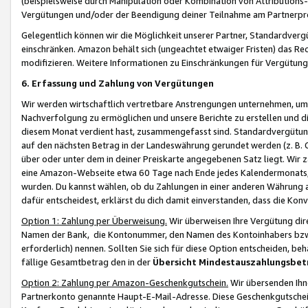
(beispielsweise durch Manipulation oder Kombination von Attributions-
Vergütungen und/oder der Beendigung deiner Teilnahme am Partnerp
Gelegentlich können wir die Möglichkeit unserer Partner, Standardv
einschränken. Amazon behält sich (ungeachtet etwaiger Fristen) das Re
modifizieren. Weitere Informationen zu Einschränkungen für Vergütung
6. Erfassung und Zahlung von Vergütungen
Wir werden wirtschaftlich vertretbare Anstrengungen unternehmen, um 
Nachverfolgung zu ermöglichen und unsere Berichte zu erstellen und di
diesem Monat verdient hast, zusammengefasst sind. Standardvergütung
auf den nächsten Betrag in der Landeswährung gerundet werden (z. B. C
über oder unter dem in deiner Preiskarte angegebenen Satz liegt. Wir
eine Amazon-Webseite etwa 60 Tage nach Ende jedes Kalendermonats, i
wurden. Du kannst wählen, ob du Zahlungen in einer anderen Währung
dafür entscheidest, erklärst du dich damit einverstanden, dass die K
Option 1: Zahlung per Überweisung.
Wir überweisen Ihre Vergütung dir
Namen der Bank, die Kontonummer, den Namen des Kontoinhabers bzw. a
erforderlich) nennen. Sollten Sie sich für diese Option entscheiden, be
fällige Gesamtbetrag den in der
Übersicht Mindestauszahlungsbet
Option 2: Zahlung per Amazon-Geschenkgutschein.
Wir übersenden Ihne
Partnerkonto genannte Haupt-E-Mail-Adresse. Diese Geschenkgutschei