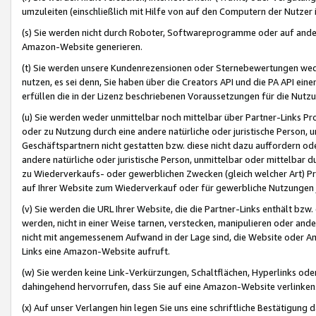
umzuleiten (einschließlich mit Hilfe von auf den Computern der Nutzer i
(s) Sie werden nicht durch Roboter, Softwareprogramme oder auf andere
Amazon-Website generieren.
(t) Sie werden unsere Kundenrezensionen oder Sternebewertungen wed
nutzen, es sei denn, Sie haben über die Creators API und die PA API e
erfüllen die in der Lizenz beschriebenen Voraussetzungen für die Nutzu
(u) Sie werden weder unmittelbar noch mittelbar über Partner-Links P
oder zu Nutzung durch eine andere natürliche oder juristische Person,
Geschäftspartnern nicht gestatten bzw. diese nicht dazu auffordern od
andere natürliche oder juristische Person, unmittelbar oder mittelbar
zu Wiederverkaufs- oder gewerblichen Zwecken (gleich welcher Art) 
auf Ihrer Website zum Wiederverkauf oder für gewerbliche Nutzungen 
(v) Sie werden die URL Ihrer Website, die die Partner-Links enthält b
werden, nicht in einer Weise tarnen, verstecken, manipulieren oder and
nicht mit angemessenem Aufwand in der Lage sind, die Website oder A
Links eine Amazon-Website aufruft.
(w) Sie werden keine Link-Verkürzungen, Schaltflächen, Hyperlinks ode
dahingehend hervorrufen, dass Sie auf eine Amazon-Website verlinken
(x) Auf unser Verlangen hin legen Sie uns eine schriftliche Bestätigung