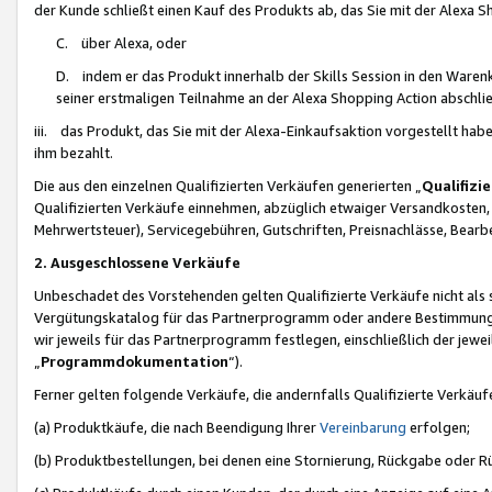
der Kunde schließt einen Kauf des Produkts ab, das Sie mit der Alexa 
C. über Alexa, oder
D. indem er das Produkt innerhalb der Skills Session in den Waren
seiner erstmaligen Teilnahme an der Alexa Shopping Action abschlie
iii. das Produkt, das Sie mit der Alexa-Einkaufsaktion vorgestellt ha
ihm bezahlt.
Die aus den einzelnen Qualifizierten Verkäufen generierten „
Qualifizi
Qualifizierten Verkäufe einnehmen, abzüglich etwaiger Versandkosten
Mehrwertsteuer), Servicegebühren, Gutschriften, Preisnachlässe, Bear
2. Ausgeschlossene Verkäufe
Unbeschadet des Vorstehenden gelten Qualifizierte Verkäufe nicht als
Vergütungskatalog für das Partnerprogramm oder andere Bestimmungen,
wir jeweils für das Partnerprogramm festlegen, einschließlich der jewe
„
Programmdokumentation
“).
Ferner gelten folgende Verkäufe, die andernfalls Qualifizierte Verkä
(a) Produktkäufe, die nach Beendigung Ihrer
Vereinbarung
erfolgen;
(b) Produktbestellungen, bei denen eine Stornierung, Rückgabe oder R