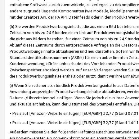
enthaltene Software zurückzuentwickeln, zu zerlegen, zu dekompilier
andere zugrunde liegende Komponenten (wie Modelle, Modellparameter
mit der Creators API, der PA API, Datenfeeds oder in den Produkt Werb
(h) Sie werden Produktwerbungsinhalte, die aus einem Bild bestehen, ni
Zeitraum von bis zu 24 Stunden einen Link auf Produktwerbungsinhalte
die nicht aus Bildern bestehen, für einen Zeitraum von bis zu 24 Stund
Ablauf dieses Zeitraums durch entsprechende Anfrage an die Creators 
Produktwerbungsinhalte aktualisieren und neu darstellen. Sofern wir Ih
Standardidentifikationsnummern (ASINs) für einen unbestimmten Zeitra
Kundenanwendung, dürfen unbeschadet des Vorstehenden Produktwerbu
Zwischenspeicher abgelegt werden. Auf unser Verlangen werden Sie un
die Produktwerbungsinhalte enthält oder nutzt, damit wir Ihre Einhalt
(i) Wenn Sie seltener als stündlich Produktwerbungsinhalte aus Datenfe
Anwendung angezeigten Produktwerbungsinhalte aktualisieren, werden 
Datums-/Uhrzeitstempel einfügen. Wenn Sie jedoch die in Ihrer Anwe
und aktualisiert haben, kann der Datumsteil des Stempels entfallen. Dies
• Preis auf [Amazon-Website einfügen]: [EUR/GBP] 32,77 (Stand 07.01.
• Preis auf [Amazon-Website einfügen]: [EUR/GBP] 32,77 (Stand 14:11 
Außerdem müssen Sie den folgenden Haftungsausschluss entweder neb
ein Pop-up-Fenster, ein Pop-up-Skript oder ein sonstiges vergleichba