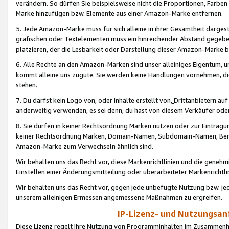
verändern. So dürfen Sie beispielsweise nicht die Proportionen, Farb
Marke hinzufügen bzw. Elemente aus einer Amazon-Marke entfernen.
5. Jede Amazon-Marke muss für sich alleine in ihrer Gesamtheit darge
grafischen oder Textelementen muss ein hinreichender Abstand gegebe
platzieren, der die Lesbarkeit oder Darstellung dieser Amazon-Marke b
6. Alle Rechte an den Amazon-Marken sind unser alleiniges Eigentum, 
kommt alleine uns zugute. Sie werden keine Handlungen vornehmen, 
stehen.
7. Du darfst kein Logo von, oder Inhalte erstellt von,
Drittanbietern au
anderweitig verwenden, es sei denn, du hast von diesem Verkäufer oder
8. Sie dürfen in keiner Rechtsordnung Marken nutzen oder zur Eintragu
keiner Rechtsordnung Marken, Domain-Namen, Subdomain-Namen, Benu
Amazon-Marke zum Verwechseln ähnlich sind.
Wir behalten uns das Recht vor, diese Markenrichtlinien und die gene
Einstellen einer Änderungsmitteilung oder überarbeiteter Markenricht
Wir behalten uns das Recht vor, gegen jede unbefugte Nutzung bzw. jede 
unserem alleinigen Ermessen angemessene Maßnahmen zu ergreifen.
IP-Lizenz- und Nutzungsan
Diese Lizenz regelt Ihre Nutzung von Programminhalten im Zusammen