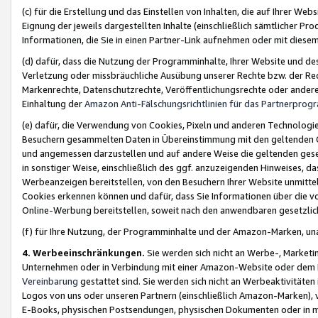
(c) für die Erstellung und das Einstellen von Inhalten, die auf Ihrer We
Eignung der jeweils dargestellten Inhalte (einschließlich sämtlicher 
Informationen, die Sie in einen Partner-Link aufnehmen oder mit diese
(d) dafür, dass die Nutzung der Programminhalte, Ihrer Website und des 
Verletzung oder missbräuchliche Ausübung unserer Rechte bzw. der Recht
Markenrechte, Datenschutzrechte, Veröffentlichungsrechte oder anderer
Einhaltung der
Amazon Anti-Fälschungsrichtlinien für das Partnerpro
(e) dafür, die Verwendung von Cookies, Pixeln und anderen Technologien
Besuchern gesammelten Daten in Übereinstimmung mit den geltenden Ge
und angemessen darzustellen und auf andere Weise die geltenden geset
in sonstiger Weise, einschließlich des ggf. anzuzeigenden Hinweises, d
Werbeanzeigen bereitstellen, von den Besuchern Ihrer Website unmitte
Cookies erkennen können und dafür, dass Sie Informationen über die v
Online-Werbung bereitstellen, soweit nach den anwendbaren gesetzlic
(f) für Ihre Nutzung, der Programminhalte und der Amazon-Marken, u
4. Werbeeinschränkungen.
Sie werden sich nicht an Werbe-, Market
Unternehmen oder in Verbindung mit einer Amazon-Website oder dem Pa
Vereinbarung
gestattet sind. Sie werden sich nicht an Werbeaktivitäten
Logos von uns oder unseren Partnern (einschließlich Amazon-Marken), 
E-Books, physischen Postsendungen, physischen Dokumenten oder in 