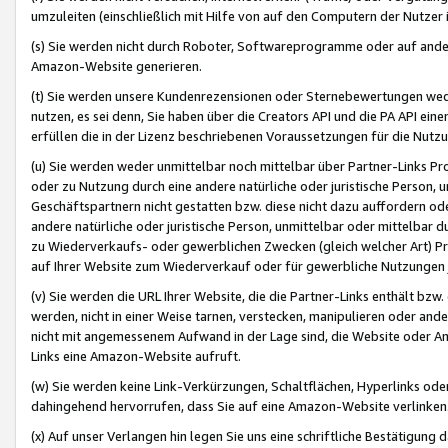
umzuleiten (einschließlich mit Hilfe von auf den Computern der Nutzer i
(s) Sie werden nicht durch Roboter, Softwareprogramme oder auf andere
Amazon-Website generieren.
(t) Sie werden unsere Kundenrezensionen oder Sternebewertungen wed
nutzen, es sei denn, Sie haben über die Creators API und die PA API e
erfüllen die in der Lizenz beschriebenen Voraussetzungen für die Nutzu
(u) Sie werden weder unmittelbar noch mittelbar über Partner-Links P
oder zu Nutzung durch eine andere natürliche oder juristische Person,
Geschäftspartnern nicht gestatten bzw. diese nicht dazu auffordern od
andere natürliche oder juristische Person, unmittelbar oder mittelbar
zu Wiederverkaufs- oder gewerblichen Zwecken (gleich welcher Art) 
auf Ihrer Website zum Wiederverkauf oder für gewerbliche Nutzungen 
(v) Sie werden die URL Ihrer Website, die die Partner-Links enthält b
werden, nicht in einer Weise tarnen, verstecken, manipulieren oder and
nicht mit angemessenem Aufwand in der Lage sind, die Website oder A
Links eine Amazon-Website aufruft.
(w) Sie werden keine Link-Verkürzungen, Schaltflächen, Hyperlinks ode
dahingehend hervorrufen, dass Sie auf eine Amazon-Website verlinken
(x) Auf unser Verlangen hin legen Sie uns eine schriftliche Bestätigung