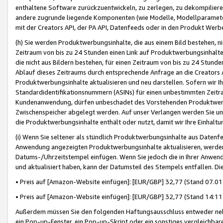
enthaltene Software zurückzuentwickeln, zu zerlegen, zu dekompilier
andere zugrunde liegende Komponenten (wie Modelle, Modellparameter
mit der Creators API, der PA API, Datenfeeds oder in den Produkt Werb
(h) Sie werden Produktwerbungsinhalte, die aus einem Bild bestehen, ni
Zeitraum von bis zu 24 Stunden einen Link auf Produktwerbungsinhalte
die nicht aus Bildern bestehen, für einen Zeitraum von bis zu 24 Stund
Ablauf dieses Zeitraums durch entsprechende Anfrage an die Creators 
Produktwerbungsinhalte aktualisieren und neu darstellen. Sofern wir Ih
Standardidentifikationsnummern (ASINs) für einen unbestimmten Zeitra
Kundenanwendung, dürfen unbeschadet des Vorstehenden Produktwerbu
Zwischenspeicher abgelegt werden. Auf unser Verlangen werden Sie un
die Produktwerbungsinhalte enthält oder nutzt, damit wir Ihre Einhalt
(i) Wenn Sie seltener als stündlich Produktwerbungsinhalte aus Datenfe
Anwendung angezeigten Produktwerbungsinhalte aktualisieren, werden 
Datums-/Uhrzeitstempel einfügen. Wenn Sie jedoch die in Ihrer Anwe
und aktualisiert haben, kann der Datumsteil des Stempels entfallen. Dies
• Preis auf [Amazon-Website einfügen]: [EUR/GBP] 32,77 (Stand 07.01.
• Preis auf [Amazon-Website einfügen]: [EUR/GBP] 32,77 (Stand 14:11 
Außerdem müssen Sie den folgenden Haftungsausschluss entweder neb
ein Pop-up-Fenster, ein Pop-up-Skript oder ein sonstiges vergleichba