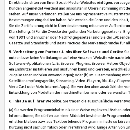
Direktnachrichten von Ihren Social-Media-Websites einfügen. vorausg
Kunden angemeldet werden) und ansonsten in Übereinstimmung mit der
stehen. Auf unser Verlangen stellen Sie uns repräsentative Mustermater
Bestimmungen eingehalten haben. Wir werden die Form und den Inhalt, di
Sie die Zertifizierung nicht in Übereinstimmung mit unserer Aufforderu
Klarstellung: (i) Für die Zwecke der geltenden Marketinggesetze (z. 
von 1991 und ähnlicher oder Nachfolgegesetze) sind Sie der „Absender“ j
Gesetze und Standards und Best Practices der Marketingbranche für 
5. Verbreitung von Partner-Links über Software und Geräte
Sie
nutzen bzw. keine Verlinkungen auf eine Amazon-Website wie nachsteh
Software-Applikationen (z. B. Browser Plug-ins, Browser Helper Objec
ein Endnutzer installieren und ausführen kann) und Geräten, einschlie
Zugelassenen Mobilen Anwendungen); oder (b) im Zusammenhang mit bzw.
Satellitenempfangsgeräte, Streaming-Video-Playern, Blu-Ray-Playern 
Viera Cast oder Vizio Internet Apps). Sie werden ohne ausdrückliche v
Entwicklung von Modellen des maschinellen Lernens oder verwandter 
6. Inhalte auf Ihrer Website
. Sie tragen die ausschließliche Verantwo
(a) Sie werden Programminhalte in keiner Weise ergänzen, löschen oder
Informationen; Sie dürfen aus einer Bilddatei bestehende Programminhal
erhalten bleiben bzw. aus Text bestehende Programminhalte so kürzen, 
Kürzung nicht sachlich falsch oder irreführend wird. Einige Arten von L