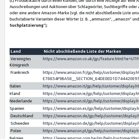
(c) Produktkäufe durch einen Kunden, der durch eine Anzeige auf eine 
Ausschreibungen und Auktionen über Schlagwörter, Suchbegriffe oder 
oder eine andere Amazon-Marke (vgl. die nicht abschließende Liste un
buchstabierte Varianten dieser Wörter (z. B. „ammazon“, „amaozn“ und „
Suchplatzierung
”);
Land
Nicht abschließende Liste der Marken
Vereinigtes
https://www.amazon.co.uk/gp/feature.html?ie=U
Königreich
Frankreich
https://www.amazon.fr/gp/help/customer/displa
E78834F9BA58__SECTION_64DE0ED1D744420E9
Italien
https://www.amazon.it/gp/help/customer/display
Irland
https://www.amazon.ie/gp/help/customer/displa
Niederlande
https://www.amazon.nl/gp/help/customer/display
Spanien
https://www.amazon.es/gp/help/customer/display
Deutschland
https://www.amazon.de/gp/help/customer/displa
Schweden
https://www.amazon.de/gp/help/customer/displa
Polen
https://www.amazon.pl/gp/help/customer/display
Belgien
https://www.amazon.com.be/gp/help/customer/d