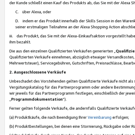
der Kunde schließt einen Kauf des Produkts ab, das Sie mit der Alexa 
C. über Alexa, oder
D. indem er das Produkt innerhalb der Skills Session in den Waren
seiner erstmaligen Teilnahme an der Alexa Shopping Action abschlie
iii. das Produkt, das Sie mit der Alexa-Einkaufsaktion vorgestellt ha
ihm bezahlt.
Die aus den einzelnen Qualifizierten Verkäufen generierten „
Qualifizi
Qualifizierten Verkäufe einnehmen, abzüglich etwaiger Versandkosten
Mehrwertsteuer), Servicegebühren, Gutschriften, Preisnachlässe, Bear
2. Ausgeschlossene Verkäufe
Unbeschadet des Vorstehenden gelten Qualifizierte Verkäufe nicht als
Vergütungskatalog für das Partnerprogramm oder andere Bestimmungen,
wir jeweils für das Partnerprogramm festlegen, einschließlich der jewe
„
Programmdokumentation
“).
Ferner gelten folgende Verkäufe, die andernfalls Qualifizierte Verkä
(a) Produktkäufe, die nach Beendigung Ihrer
Vereinbarung
erfolgen;
(b) Produktbestellungen, bei denen eine Stornierung, Rückgabe oder R