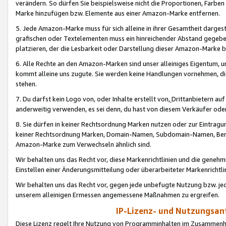
verändern. So dürfen Sie beispielsweise nicht die Proportionen, Farb
Marke hinzufügen bzw. Elemente aus einer Amazon-Marke entfernen.
5. Jede Amazon-Marke muss für sich alleine in ihrer Gesamtheit darge
grafischen oder Textelementen muss ein hinreichender Abstand gegebe
platzieren, der die Lesbarkeit oder Darstellung dieser Amazon-Marke b
6. Alle Rechte an den Amazon-Marken sind unser alleiniges Eigentum, 
kommt alleine uns zugute. Sie werden keine Handlungen vornehmen, 
stehen.
7. Du darfst kein Logo von, oder Inhalte erstellt von,
Drittanbietern au
anderweitig verwenden, es sei denn, du hast von diesem Verkäufer oder
8. Sie dürfen in keiner Rechtsordnung Marken nutzen oder zur Eintragu
keiner Rechtsordnung Marken, Domain-Namen, Subdomain-Namen, Benu
Amazon-Marke zum Verwechseln ähnlich sind.
Wir behalten uns das Recht vor, diese Markenrichtlinien und die gene
Einstellen einer Änderungsmitteilung oder überarbeiteter Markenricht
Wir behalten uns das Recht vor, gegen jede unbefugte Nutzung bzw. jede 
unserem alleinigen Ermessen angemessene Maßnahmen zu ergreifen.
IP-Lizenz- und Nutzungsan
Diese Lizenz regelt Ihre Nutzung von Programminhalten im Zusammen