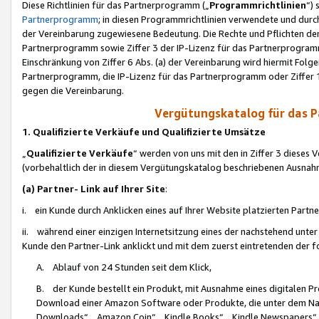
Diese Richtlinien für das Partnerprogramm („
Programmrichtlinien
“)
Partnerprogramm
; in diesen Programmrichtlinien verwendete und durch
der Vereinbarung zugewiesene Bedeutung. Die Rechte und Pflichten de
Partnerprogramm sowie Ziffer 3 der IP-Lizenz für das Partnerprogram
Einschränkung von Ziffer 6 Abs. (a) der Vereinbarung wird hiermit Fol
Partnerprogramm, die IP-Lizenz für das Partnerprogramm oder Ziffer 1
gegen die Vereinbarung.
Vergütungskatalog für das 
1. Qualifizierte Verkäufe und Qualifizierte Umsätze
„
Qualifizierte Verkäufe
“ werden von uns mit den in Ziffer 3 diese
(vorbehaltlich der in diesem Vergütungskatalog beschriebenen Ausnah
(a) Partner- Link auf Ihrer Site
:
i. ein Kunde durch Anklicken eines auf Ihrer Website platzierten Part
ii. während einer einzigen Internetsitzung eines der nachstehend unter (i)
Kunde den Partner-Link anklickt und mit dem zuerst eintretenden der f
A. Ablauf von 24 Stunden seit dem Klick,
B. der Kunde bestellt ein Produkt, mit Ausnahme eines digitalen P
Download einer Amazon Software oder Produkte, die unter dem N
Downloads“, „Amazon Coin“, „Kindle Books“, „Kindle Newspapers“, „