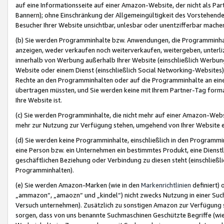
auf eine Informationsseite auf einer Amazon-Website, der nicht als Part
Bannern); ohne Einschränkung der Allgemeingültigkeit des Vorstehende
Besucher Ihrer Website unsichtbar, unlesbar oder unentzifferbar mache
(b) Sie werden Programminhalte bzw. Anwendungen, die Programminhalt
anzeigen, weder verkaufen noch weiterverkaufen, weitergeben, unterli
innerhalb von Werbung außerhalb Ihrer Website (einschließlich Werbun
Website oder einem Dienst (einschließlich Social Networking-Website
Rechte an den Programminhalten oder auf die Programminhalte an eine a
übertragen müssten, und Sie werden keine mit Ihrem Partner-Tag formati
Ihre Website ist.
(c) Sie werden Programminhalte, die nicht mehr auf einer Amazon-Websit
mehr zur Nutzung zur Verfügung stehen, umgehend von Ihrer Website e
(d) Sie werden keine Programminhalte, einschließlich in den Programmin
eine Person bzw. ein Unternehmen ein bestimmtes Produkt, eine Dienstle
geschäftlichen Beziehung oder Verbindung zu diesen steht (einschließli
Programminhalten).
(e) Sie werden Amazon-Marken (wie in den
Markenrichtlinien
definiert) 
„ammazon“, „amaozn“ und „kindel“) nicht zwecks Nutzung in einer Suc
Versuch unternehmen). Zusätzlich zu sonstigen Amazon zur Verfügung 
sorgen, dass von uns benannte Suchmaschinen Geschützte Begriffe (wie 