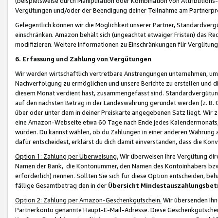
(beispielsweise durch Manipulation oder Kombination von Attributions-
Vergütungen und/oder der Beendigung deiner Teilnahme am Partnerp
Gelegentlich können wir die Möglichkeit unserer Partner, Standardv
einschränken. Amazon behält sich (ungeachtet etwaiger Fristen) das Re
modifizieren. Weitere Informationen zu Einschränkungen für Vergütung
6. Erfassung und Zahlung von Vergütungen
Wir werden wirtschaftlich vertretbare Anstrengungen unternehmen, um 
Nachverfolgung zu ermöglichen und unsere Berichte zu erstellen und di
diesem Monat verdient hast, zusammengefasst sind. Standardvergütung
auf den nächsten Betrag in der Landeswährung gerundet werden (z. B. C
über oder unter dem in deiner Preiskarte angegebenen Satz liegt. Wir
eine Amazon-Webseite etwa 60 Tage nach Ende jedes Kalendermonats, i
wurden. Du kannst wählen, ob du Zahlungen in einer anderen Währung
dafür entscheidest, erklärst du dich damit einverstanden, dass die K
Option 1: Zahlung per Überweisung.
Wir überweisen Ihre Vergütung dir
Namen der Bank, die Kontonummer, den Namen des Kontoinhabers bzw. a
erforderlich) nennen. Sollten Sie sich für diese Option entscheiden, be
fällige Gesamtbetrag den in der
Übersicht Mindestauszahlungsbet
Option 2: Zahlung per Amazon-Geschenkgutschein.
Wir übersenden Ihne
Partnerkonto genannte Haupt-E-Mail-Adresse. Diese Geschenkgutschei