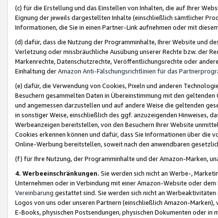
(c) für die Erstellung und das Einstellen von Inhalten, die auf Ihrer We
Eignung der jeweils dargestellten Inhalte (einschließlich sämtlicher 
Informationen, die Sie in einen Partner-Link aufnehmen oder mit diese
(d) dafür, dass die Nutzung der Programminhalte, Ihrer Website und des 
Verletzung oder missbräuchliche Ausübung unserer Rechte bzw. der Recht
Markenrechte, Datenschutzrechte, Veröffentlichungsrechte oder anderer
Einhaltung der
Amazon Anti-Fälschungsrichtlinien für das Partnerpro
(e) dafür, die Verwendung von Cookies, Pixeln und anderen Technologien
Besuchern gesammelten Daten in Übereinstimmung mit den geltenden Ge
und angemessen darzustellen und auf andere Weise die geltenden geset
in sonstiger Weise, einschließlich des ggf. anzuzeigenden Hinweises, d
Werbeanzeigen bereitstellen, von den Besuchern Ihrer Website unmitte
Cookies erkennen können und dafür, dass Sie Informationen über die v
Online-Werbung bereitstellen, soweit nach den anwendbaren gesetzlic
(f) für Ihre Nutzung, der Programminhalte und der Amazon-Marken, u
4. Werbeeinschränkungen.
Sie werden sich nicht an Werbe-, Market
Unternehmen oder in Verbindung mit einer Amazon-Website oder dem Pa
Vereinbarung
gestattet sind. Sie werden sich nicht an Werbeaktivitäten
Logos von uns oder unseren Partnern (einschließlich Amazon-Marken), 
E-Books, physischen Postsendungen, physischen Dokumenten oder in 