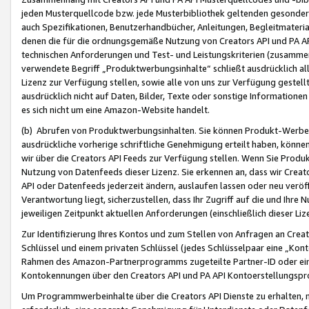
jeden Musterquellcode bzw. jede Musterbibliothek geltenden gesonder
auch Spezifikationen, Benutzerhandbücher, Anleitungen, Begleitmaterial
denen die für die ordnungsgemäße Nutzung von Creators API und PA A
technischen Anforderungen und Test- und Leistungskriterien (zusammen
verwendete Begriff „Produktwerbungsinhalte“ schließt ausdrücklich al
Lizenz zur Verfügung stellen, sowie alle von uns zur Verfügung gestel
ausdrücklich nicht auf Daten, Bilder, Texte oder sonstige Informatione
es sich nicht um eine Amazon-Website handelt.
(b) Abrufen von Produktwerbungsinhalten. Sie können Produkt-Werbein
ausdrückliche vorherige schriftliche Genehmigung erteilt haben, könn
wir über die Creators API Feeds zur Verfügung stellen. Wenn Sie Produk
Nutzung von Datenfeeds dieser Lizenz. Sie erkennen an, dass wir Creat
API oder Datenfeeds jederzeit ändern, auslaufen lassen oder neu veröffe
Verantwortung liegt, sicherzustellen, dass Ihr Zugriff auf die und Ihr
jeweiligen Zeitpunkt aktuellen Anforderungen (einschließlich dieser Liz
Zur Identifizierung Ihres Kontos und zum Stellen von Anfragen an Crea
Schlüssel und einem privaten Schlüssel (jedes Schlüsselpaar eine „Kon
Rahmen des Amazon-Partnerprogramms zugeteilte Partner-ID oder ein
Kontokennungen über den Creators API und PA API Kontoerstellungspro
Um Programmwerbeinhalte über die Creators API Dienste zu erhalten, m