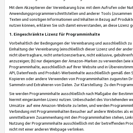
Mit dem Akzeptieren der Vereinbarung bzw. mit dem Aufrufen oder Nutz
Anwendungsprogrammierschnittstellen und anderer Tools (zusammen die
Texten und sonstigen Informationen und Inhalten in Bezug auf Produkte
nutzen können, erklären Sie sich damit einverstanden, an diese Lizenz 
1. Eingeschränkte Lizenz für Programminhalte
Vorbehaltlich der Bedingungen der Vereinbarung und ausschließlich z
Einhaltung der Vereinbarung (einschließlich dieser Lizenz und der ande
nicht übertragbare, nicht unterlizenzierbare, nicht exklusive, gebühren
anzuzeigen; (b) nur diejenigen der Amazon-Marken zu verwenden (wie in 
Programminhalte, ausschließlich auf Ihrer Website und in Übereinstimmu
API, Datenfeeds und Produkt-Werbeinhalte ausschließlich gemäß den Spe
Kopieren oder andere Verwenden von Programminhalten zugunsten Dri
Sammeln und Extrahieren von Daten. Zur Klarstellung: Zu den Program
Sie werden Programminhalte ausschließlich nach Maßgabe der Besti
hiermit eingeräumten Lizenz nutzen. Unbeschadet des Vorstehenden we
Umsätze auf eine Amazon-Website zu leiten, und werden Programminhal
Verbindung mit Programminhalten Besucher auf andere Websites als ein
unmittelbarem Zusammenhang mit den Programminhalten stehen, Links z
Nutzung der Programminhalte ausschließlich mit der betreffenden Pr
nicht mit einer anderen Webpage verlinken.