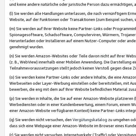
und keine andere natürliche oder juristische Person dazu ermächtigen, a
(l) Sie werden alle Handlungen unterlassen, die nach vernünftigem Erme
Website, auf der Funktionen oder Transaktionen (zum Beispiel suchen, s
(m) Sie werden auf Ihrer Website keine Partner-Links oder Programmin
Spionagesoftware, Schadsoftware, Computerviren, Würmern, Trojaner
Herunterladen oder Installieren auf einem Nutzer-Computer oder ande
genehmigt wurden.
(n) Sie werden Amazon-Websites oder Teile davon nicht auf Ihrer Websi
(z. B., WebView) innerhalb einer Mobilen Anwendung. Die Darstellung ein
Teilnahmevoraussetzungen stellt jedoch keinen Verstoß gegen diese Zif
(o) Sie werden keine Partner-Links oder andere Inhalte, die eine Am
Werbeseiten oder Layer-Werbung einstellen oder bereitstellen, mit Au
bewerben, die eng mit dem auf Ihrer Website befindlichen Material z
(p) Sie werden in Inhalte, die Sie auf einer Amazon-Website platzier
Werbediensten oder in einer Kundenbewertung, einem Forum, einem Wun
einer Amazon-Website verfügbaren Kontext) keine Partner-Links integr
(q) Sie werden nicht versuchen, den
Vergütungskatalog
zu umgehen oder
dass sich eine Webpage einer Amazon-Website im Browser eines Kunden 
(r) Sie werden nicht versuchen, Internetverkehr (Traffic) oder Vergü