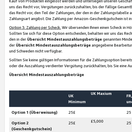
Kauf von Produkten eingelöst werden und unterliegen unseren Geschäf
uns das Recht vor, Vergütungen zurückzuhalten, bis der fällige Gesamt
das Recht vor, den Teil der Zahlungen, der den in der Zahlungstabelle 
Zahlungsart angibst. Die Zahlung per Amazon-Geschenkgutschein ist in
Option 3: Zahlung per Scheck.
Wir übersenden Ihnen einen Scheck in Höh
Sollten Sie sich für diese Option entscheiden, behalten wir uns das Rec
den in der
Übersicht Mindestauszahlungsbeträge
genannten Mindest
der
Übersicht Mindestauszahlungsbeträge
angegebene Bearbeitung
und Schweden nicht verfügbar.
Sollten Sie keine gültigen Informationen für die Zahlungsoption bereit
oder die Auszahlung verdienter Vergütung zurückhalten, bis Sie eine A
Übersicht Mindestauszahlungsbeträge
UK Maxium
UK
FR,
Minimum
un
Option 1 (Überweisung)
25£
25
£5,000
Option 2
25£
25
(Geschenkgutschein)