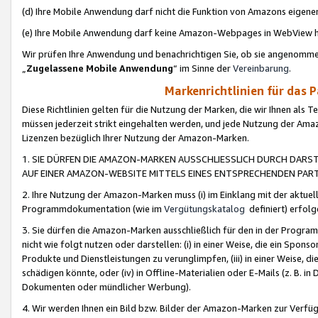
(d) Ihre Mobile Anwendung darf nicht die Funktion von Amazons eige
(e) Ihre Mobile Anwendung darf keine Amazon-Webpages in WebView 
Wir prüfen Ihre Anwendung und benachrichtigen Sie, ob sie angenomm
„
Zugelassene Mobile Anwendung
“ im Sinne der
Vereinbarung
.
Markenrichtlinien für das 
Diese Richtlinien gelten für die Nutzung der Marken, die wir Ihnen als 
müssen jederzeit strikt eingehalten werden, und jede Nutzung der Ama
Lizenzen bezüglich Ihrer Nutzung der Amazon-Marken.
1. SIE DÜRFEN DIE AMAZON-MARKEN AUSSCHLIESSLICH DURCH DARS
AUF EINER AMAZON-WEBSITE MITTELS EINES ENTSPRECHENDEN PART
2. Ihre Nutzung der Amazon-Marken muss (i) im Einklang mit der aktuells
Programmdokumentation (wie im
Vergütungskatalog
definiert) erfolg
3. Sie dürfen die Amazon-Marken ausschließlich für den in der Progr
nicht wie folgt nutzen oder darstellen: (i) in einer Weise, die ein Spo
Produkte und Dienstleistungen zu verunglimpfen, (iii) in einer Weise
schädigen könnte, oder (iv) in Offline-Materialien oder E-Mails (z. B.
Dokumenten oder mündlicher Werbung).
4. Wir werden Ihnen ein Bild bzw. Bilder der Amazon-Marken zur Verfüg