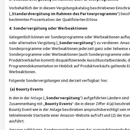
Vorbehaltlich der in diesem Vergütungskatalog beschriebenen Einschr
(„
Standardvergütung im Rahmen des Partnerprogramms
“) besc
bestimmten Prozentsatzes der Qualifizierten Erlöse.
4. Sondervergütung oder Werbeaktionen
Gelegentlich können wir Sonderprogramme oder Werbeaktionen auflegen,
oder alternative Vergütung („
Sondervergütung
”) zu verdienen. Amazo
Sonderprogramme oder Werbeaktionen jederzeit ganz oder teilweise einz
Sonderprogramme oder Werbeaktionen (auch Sonderprogramme oder We
Produktverkäufen kommt) disqualifizierende Ausschlusstatbestände, di
Programmdokumentation im Hinblick auf Produktverkäufe geltende E
Werbeaktionen.
Folgende Sondervergütungen sind derzeit verfügbar:
hier
.
(a) Bounty Events
In den in der
Anlage
(„
Sondervergütung
“) aufgeführten Ländern sind
Zusammenhang mit „
Bounty Events
“ die in dieser Ziffer 4 (a) besch
Bounty Event wie in der Anlage beschrieben anspruchsberechtigt sein mu
teilnehmende Startseite einer Amazon-Website aufruft und (2) der Kun
ausführt.
Amazon zahlt keine Sondervergütung, wenn das zugrundeliegende Boun