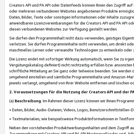
Creators API und PA API oder Datenfeeds können Ihnen den Zugriff auf D
oder mehreren verbundenen Websites angebotenen Produkte ermögliche
Daten, Bilder, Texte oder sonstigen Informationen oder Inhalte zuzugre
anwendbaren Lizenzvereinbarungen für die Creators API und PA API od
diesen verbundenen Websites zur Verfügung gestellt werden.
Sie dürfen den Programminhalt nicht dazu verwenden, geistiges Eigent
verletzen. Sie dürfen Programminhalte nicht verwenden, um direkt ode
maschinelles Lernen oder verwandte Technologien zu entwickeln oder zu
Die Lizenz endet mit sofortiger Wirkung automatisch, wenn Sie zu irg
Vergütungskatalog definiert) nicht rechtzeitig erfüllen bzw. ansonsten
schriftliche Mitteilung an Sie ganz oder teilweise beenden. Sie werden
umgehend einstellen und sämtliche Programminhalte und Amazon-Marke
jeweils verlangt, umgehend von Ihrer Website entfernen und löschen od
2. Voraussetzungen für die Nutzung der Creators API und der P
(a)
Beschreibung
. Im Rahmen dieser Lizenz können wir Ihnen Programmi
• Daten, Bilder, Audio-Dateien, Videos, Logos, Benutzerschnittstellen-
• Textmaterialien, wie beispielsweise Produktinformationen in Textfor
Neben den vorstehenden Produktwerbungsinhalten und dem Zugriff auf 
Zusammenhang mit Creators API und PA API Musterquellcodes und -bibli