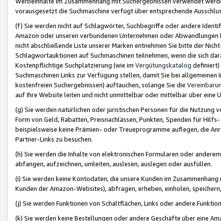
Werbeinhalte im Zusammenhang mit Suchergebnissen verwendet werden,
vorausgesetzt die Suchmaschine verfügt über entsprechende Ausschlu
(f) Sie werden nicht auf Schlagwörter, Suchbegriffe oder andere Ident
Amazon oder unseren verbundenen Unternehmen oder Abwandlungen bzw
nicht abschließende Liste unserer Marken entnehmen Sie bitte der Nich
Schlagwortauktionen auf Suchmaschinen teilnehmen, wenn die sich da
Kostenpflichtige Suchplatzierung (wie im
Vergütungskatalog
definiert
Suchmaschinen Links zur Verfügung stellen, damit Sie bei allgemeinen I
kostenfreien Suchergebnissen) auftauchen, solange Sie die
Vereinbaru
auf Ihre Website leiten und nicht unmittelbar oder mittelbar über eine
(g) Sie werden natürlichen oder juristischen Personen für die Nutzung 
Form von Geld, Rabatten, Preisnachlässen, Punkten, Spenden für Hilfs
beispielsweise keine Prämien- oder Treueprogramme auflegen, die Anrei
Partner-Links zu besuchen.
(h) Sie werden die Inhalte von elektronischen Formularen oder anderem M
abfangen, aufzeichnen, umleiten, auslesen, auslegen oder ausfüllen.
(i) Sie werden keine Kontodaten, die unsere Kunden im Zusammenhang 
Kunden der Amazon-Websites), abfragen, erheben, einholen, speichern,
(j) Sie werden Funktionen von Schaltflächen, Links oder andere Funkti
(k) Sie werden keine Bestellungen oder andere Geschäfte über eine Ama