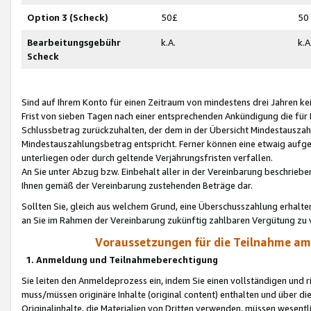
Option 3 (Scheck)
50£
50
Bearbeitungsgebühr
k.A.
k.A
Scheck
Sind auf Ihrem Konto für einen Zeitraum von mindestens drei Jahren kein
Frist von sieben Tagen nach einer entsprechenden Ankündigung die für
Schlussbetrag zurückzuhalten, der dem in der Übersicht Mindestausz
Mindestauszahlungsbetrag entspricht. Ferner können eine etwaig aufg
unterliegen oder durch geltende Verjährungsfristen verfallen.
An Sie unter Abzug bzw. Einbehalt aller in der Vereinbarung beschrieb
Ihnen gemäß der Vereinbarung zustehenden Beträge dar.
Sollten Sie, gleich aus welchem Grund, eine Überschusszahlung erhalte
an Sie im Rahmen der Vereinbarung zukünftig zahlbaren Vergütung zu 
Voraussetzungen für die Teilnahme a
1. Anmeldung und Teilnahmeberechtigung
Sie leiten den Anmeldeprozess ein, indem Sie einen vollständigen und 
muss/müssen originäre Inhalte (original content) enthalten und über d
Originalinhalte, die Materialien von Dritten verwenden, müssen wese