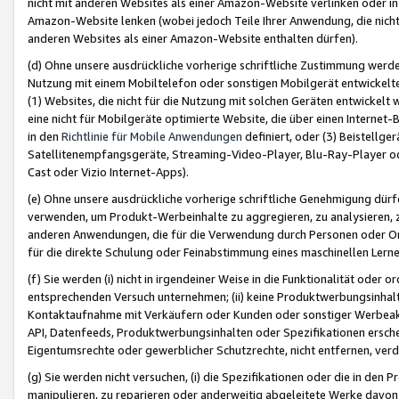
nicht mit anderen Websites als einer Amazon-Website verlinken oder i
Amazon-Website lenken (wobei jedoch Teile Ihrer Anwendung, die nich
anderen Websites als einer Amazon-Website enthalten dürfen).
(d) Ohne unsere ausdrückliche vorherige schriftliche Zustimmung werd
Nutzung mit einem Mobiltelefon oder sonstigen Mobilgerät entwickelt
(1) Websites, die nicht für die Nutzung mit solchen Geräten entwickelt
eine nicht für Mobilgeräte optimierte Website, die über einen Interne
in den
Richtlinie für Mobile Anwendungen
definiert, oder (3) Beistellge
Satellitenempfangsgeräte, Streaming-Video-Player, Blu-Ray-Player ode
Cast oder Vizio Internet-Apps).
(e) Ohne unsere ausdrückliche vorherige schriftliche Genehmigung dürfe
verwenden, um Produkt-Werbeinhalte zu aggregieren, zu analysieren, 
anderen Anwendungen, die für die Verwendung durch Personen oder Or
für die direkte Schulung oder Feinabstimmung eines maschinellen Lern
(f) Sie werden (i) nicht in irgendeiner Weise in die Funktionalität ode
entsprechenden Versuch unternehmen; (ii) keine Produktwerbungsinha
Kontaktaufnahme mit Verkäufern oder Kunden oder sonstiger Werbeaktiv
API, Datenfeeds, Produktwerbungsinhalten oder Spezifikationen erschei
Eigentumsrechte oder gewerblicher Schutzrechte, nicht entfernen, verd
(g) Sie werden nicht versuchen, (i) die Spezifikationen oder die in de
manipulieren, zu reparieren oder anderweitig abgeleitete Werke davon z