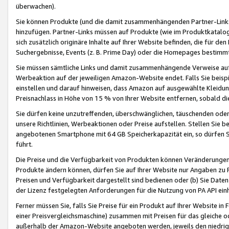
überwachen).
Sie können Produkte (und die damit zusammenhängenden Partner-Links)
hinzufügen. Partner-Links müssen auf Produkte (wie im Produktkatalog de
sich zusätzlich originäre Inhalte auf Ihrer Website befinden, die für 
Suchergebnisse, Events (z. B. Prime Day) oder die Homepages bestimmte
Sie müssen sämtliche Links und damit zusammenhängende Verweise auf z
Werbeaktion auf der jeweiligen Amazon-Website endet. Falls Sie beisp
einstellen und darauf hinweisen, dass Amazon auf ausgewählte Kleidun
Preisnachlass in Höhe von 15 % von Ihrer Website entfernen, sobald di
Sie dürfen keine unzutreffenden, überschwänglichen, täuschenden od
unsere Richtlinien, Werbeaktionen oder Preise aufstellen. Stellen Sie 
angebotenen Smartphone mit 64 GB Speicherkapazität ein, so dürfen S
führt.
Die Preise und die Verfügbarkeit von Produkten können Veränderungen 
Produkte ändern können, dürfen Sie auf Ihrer Website nur Angaben zu P
Preisen und Verfügbarkeit dargestellt sind bedienen oder (b) Sie Daten
der Lizenz festgelegten Anforderungen für die Nutzung von PA API einh
Ferner müssen Sie, falls Sie Preise für ein Produkt auf Ihrer Website in 
einer Preisvergleichsmaschine) zusammen mit Preisen für das gleiche o
außerhalb der Amazon-Website angeboten werden, jeweils den niedrigst