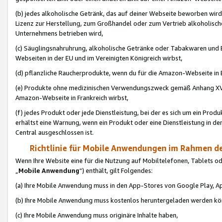
(b) jedes alkoholische Getränk, das auf deiner Webseite beworben wird
Lizenz zur Herstellung, zum Großhandel oder zum Vertrieb alkoholisch
Unternehmens betrieben wird,
(c) Säuglingsnahruhrung, alkoholische Getränke oder Tabakwaren und E
Webseiten in der EU und im Vereinigten Königreich wirbst,
(d) pflanzliche Raucherprodukte, wenn du für die Amazon-Webseite in B
(e) Produkte ohne medizinischen Verwendungszweck gemäß Anhang XVI 
Amazon-Webseite in Frankreich wirbst,
(f) jedes Produkt oder jede Dienstleistung, bei der es sich um ein Prod
erhältst eine Warnung, wenn ein Produkt oder eine Dienstleistung in de
Central ausgeschlossen ist.
Richtlinie für Mobile Anwendungen im Rahmen de
Wenn Ihre Website eine für die Nutzung auf Mobiltelefonen, Tablets 
„
Mobile Anwendung
“) enthält, gilt Folgendes:
(a) Ihre Mobile Anwendung muss in den App-Stores von Google Play, A
(b) Ihre Mobile Anwendung muss kostenlos heruntergeladen werden könn
(c) Ihre Mobile Anwendung muss originäre Inhalte haben,