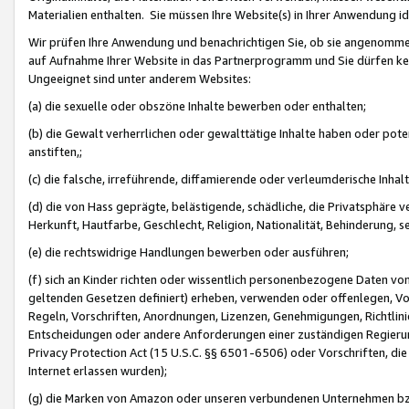
Materialien enthalten. Sie müssen Ihre Website(s) in Ihrer Anwendung ide
Wir prüfen Ihre Anwendung und benachrichtigen Sie, ob sie angenommen
auf Aufnahme Ihrer Website in das Partnerprogramm und Sie dürfen kei
Ungeeignet sind unter anderem Websites:
(a) die sexuelle oder obszöne Inhalte bewerben oder enthalten;
(b) die Gewalt verherrlichen oder gewalttätige Inhalte haben oder pot
anstiften,;
(c) die falsche, irreführende, diffamierende oder verleumderische Inha
(d) die von Hass geprägte, belästigende, schädliche, die Privatsphäre v
Herkunft, Hautfarbe, Geschlecht, Religion, Nationalität, Behinderung, 
(e) die rechtswidrige Handlungen bewerben oder ausführen;
(f) sich an Kinder richten oder wissentlich personenbezogene Daten vo
geltenden Gesetzen definiert) erheben, verwenden oder offenlegen, Vo
Regeln, Vorschriften, Anordnungen, Lizenzen, Genehmigungen, Richtlini
Entscheidungen oder andere Anforderungen einer zuständigen Regierung
Privacy Protection Act (15 U.S.C. §§ 6501-6506) oder Vorschriften, di
Internet erlassen wurden);
(g) die Marken von Amazon oder unseren verbundenen Unternehmen b