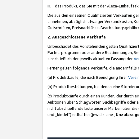
iii. das Produkt, das Sie mit der Alexa-Einkaufsa
Die aus den einzelnen Qualifizierten Verkäufen gen
einnehmen, abzüglich etwaiger Versandkosten, Ko
Gutschriften, Preisnachlässe, Bearbeitungsgebühr
2. Ausgeschlossene Verkäufe
Unbeschadet des Vorstehenden gelten Qualifiziert
Partnerprogramm oder andere Bestimmungen, Beding
einschließlich der jeweils aktuellen Fassung der
Ve
Ferner gelten folgende Verkäufe, die andernfalls
(a) Produktkäufe, die nach Beendigung Ihrer
Verei
(b) Produktbestellungen, bei denen eine Stornier
(c) Produktkäufe durch einen Kunden, der durch e
Auktionen über Schlagwörter, Suchbegriffe oder a
nicht abschließende Liste unserer Marken über di
und „kindel“) enthalten (jeweils eine „
Unzulässig