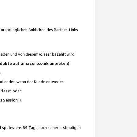
 ursprünglichen Anklicken des Partner-Links
laden und von diesem/dieser bezahlt wird
rodukte auf amazon.co.uk anbieten):
d
 und endet, wenn der Kunde entweder:
erlässt, oder
ls Session
“),
t spätestens 89 Tage nach seiner erstmaligen