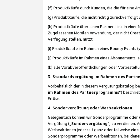
(f) Produktkäufe durch Kunden, die die für eine
(g) Produktkäufe, die nicht richtig zurückverfolg
(h) Produktkäufe über einen Partner-Link in einer
Zugelassenen Mobilen Anwendung, der nicht Creator
Verfügung stellen, nutzt;
(i) Produktkäufe im Rahmen eines Bounty Events (w
(j) Produktkäufe im Rahmen eines Abonnements, so
(k) alle Vorabveröffentlichungen oder Vorbestellu
3. Standardvergütung im Rahmen des Part
Vorbehaltlich der in diesem Vergütungskatalog b
im Rahmen des Partnerprogramms
“) beschri
Erlöse.
4. Sondervergütung oder Werbeaktionen
Gelegentlich können wir Sonderprogramme oder Wer
Vergütung („
Sondervergütung
”) zu verdienen. 
Werbeaktionen jederzeit ganz oder teilweise einz
Sonderprogramme oder Werbeaktionen, bei denen e