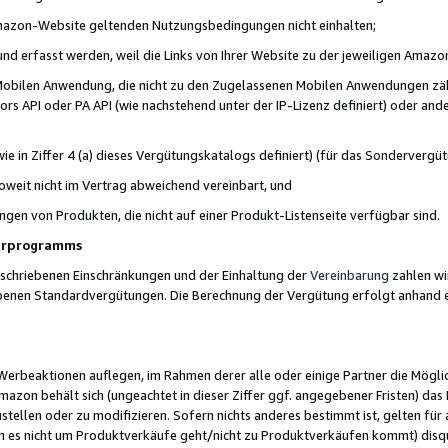
 Amazon-Website geltenden Nutzungsbedingungen nicht einhalten;
t und erfasst werden, weil die Links von Ihrer Website zu der jeweiligen Am
 Mobilen Anwendung, die nicht zu den Zugelassenen Mobilen Anwendungen zählt
s API oder PA API (wie nachstehend unter der IP-Lizenz definiert) oder ander
ie in Ziffer 4 (a) dieses Vergütungskatalogs definiert) (für das Sonderverg
weit nicht im Vertrag abweichend vereinbart, und
ngen von Produkten, die nicht auf einer Produkt-Listenseite verfügbar sind.
nerprogramms
eschriebenen Einschränkungen und der Einhaltung der
Vereinbarung
zahlen wir
ebenen Standardvergütungen. Die Berechnung der Vergütung erfolgt anhand e
beaktionen auflegen, im Rahmen derer alle oder einige Partner die Möglichk
Amazon behält sich (ungeachtet in dieser Ziffer ggf. angegebener Fristen) d
ustellen oder zu modifizieren. Sofern nichts anderes bestimmt ist, gelten 
s nicht um Produktverkäufe geht/nicht zu Produktverkäufen kommt) disqua