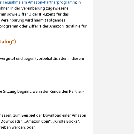
ur Teilnahme am Amazon-Partnerprogramm
; in
 ihnen in der Vereinbarung zugewiesene
m sowie Ziffer 3 der IP-Lizenz für das
 Vereinbarung wird hiermit Folgendes
programm oder Ziffer 1 der Amazon Richtlinie für
talog“)
ergütet und liegen (vorbehaltlich der in diesem
i die Sitzung beginnt, wenn der Kunde den Partner-
Ermessen, zum Beispiel der Download einer Amazon
 Downloads“, „Amazon Coin“, „Kindle Books“,
trieben werden, oder