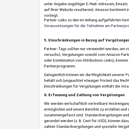
unter Angabe ungültiger E-Mail-Adressen, Einsatz
auf Ihrer Website resultieren). Amazon bestimmt i
vorliegt.
Partner-Links zu den im Anhang aufgeführten Hom
Voraussetzungen für die Teilnahme am Partnerp
5. Einschränkungen in Bezug auf Vergütunge
Partner-Tags sollten nur verwendet werden, um von 
versuchst, Vergütungen sowohl vom Amazon Partn
oder Kombination von Attributions-Links), könne
Partnerprogramm.
Gelegentlich können wir die Möglichkeit unsere
behält sich (ungeachtet etwaiger Fristen) das Rec
Einschränkungen für Vergütungen enthält die
Anla
6. Erfassung und Zahlung von Vergütungen
Wir werden wirtschaftlich vertretbare Anstrengu
ermöglichen und unsere Berichte zu erstellen und 
zusammengefasst sind. Standardvergütungen und s
gerundet werden (z. B. Cent für USD), können dazu
zahlen Standardvergütungen und spezielle Vergüt