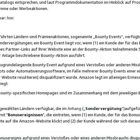
skatalogs entsprechen, und laut Programmdokumentation im Hinblick auf Pr
amme oder Werbeaktionen.
bar:
hier
.
führten Ländern sind Prämienaktionen, sogenannte „Bounty Events“, verfügb
Sondervergütungen; ein Bounty Event liegt vor, wenn (1) ein Kunde der für da
nes Partner-Links auf Ihrer Website eine an der Bounty-Aktion teilnehmende 
er Anlage beschriebene Bounty-Aktion ausführt.
ugrundeliegende Bounty Event aufgrund eines Verstoßes oder anderen Miss
ots oder Automatisierungssoftware, im Falle mehrerer Bounty Events einer e
r Website resultieren) disqualifiziert wurde. Amazon legt im alleinigen Ermess
iegt.
n Bounty-spezifischen Homepages sind im Zusammenhang mit dem jeweiligen
sgewählten Ländern verfügbar, die im
Anhang
(„
Sondervergütung
“)aufgefüh
it "
Bonusereignissen
", die eintreten, wenn (1) ein Kunde, der für das Bon
bsite auf die Amazon-Website klickt und (2) der Kunde während der sich dar
usereignis aufgrund eines Verstoßes oder eines anderen Missbrauchs disqua