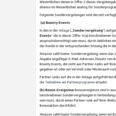
Wesentlichen denen in Ziffer 2 dieses Vergütung
ebenso im Wesentlichen analog für Sonderprogr
Folgende Sondervergütungen sind derzeit verfüg
(a) Bounty Events
In den in der
Anlage
(„
Sondervergütung
“) aufge
Events
“ die in dieser Ziffer 4 (a) beschriebenen 
anspruchsberechtigt sein muss, durch Anklicken ei
der Kunde in der entsprechenden Sitzung die in d
Amazon zahlt keine Sondervergütung, wenn das z
Angabe ungültiger E-Mail-Adressen, Einsatz von B
Bounty Events, die nicht aus Partner-Links auf Ihre
gegeben ist oder ein Verstoß oder Missbrauch vorl
Partner-Links auf die in der Anlage aufgeführte
die Teilnahme am Partnerprogramm
erlaubt.
(b) Bonus-Ereignisse
Bonusereignisse sind in au
beschriebenen Sondervergütungen in Verbindung m
sein muss, durch einen Partner-Link auf Ihrer We
Bonusaktion durchführt.
Amazon zahlt keine Sondervergütung, wenn ein Bon