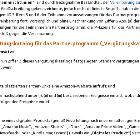
rammrichtlinien
“) sind durch Bezugnahme Bestandteil der
Vereinbarung z
Großschreibung gekennzeichnete, jedoch nicht definierte Begriffe haben die
 gemäß Ziffern 3 und 6 der Teilnahmevoraussetzungen für das Partnerprogram
nbarung fort. Vorsorglich und ohne Einschränkung von Ziffer 6 Abs. (a) der
ungen für die Teilnahme am Partnerprogramm, die IP-Lizenz für das Partner
rstoß gegen die Vereinbarung.
ungskatalog für das Partnerprogramm („Vergütungska
 Umsätze
n in Ziffer 3 dieses Vergütungskatalogs festgelegten Standardvergütungen v
r, wenn:
ite platzierten Partner-Links eine Amazon-Website aufruft; und
r nachstehend unter (i), (ii) und (iii) beschriebenen Ereignisse eintritt, wobe
 folgenden Ereignisse endet:
hme eines digitalen Produkts (gemäß Feststellung nach unserem alleinigen 
 „Amazon Music“, „Amazon Shorts“, „eDocs“, „Amazon Prime Video“, „Game
Newsfeeds“ oder „Kindle Magazines“) (jeweils ein „
Digitales Produkt
“) ver