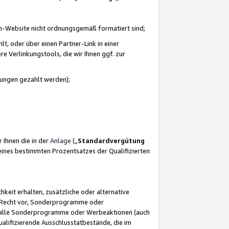
azon-Website nicht ordnungsgemäß formatiert sind;
, oder über einen Partner-Link in einer
e Verlinkungstools, die wir Ihnen ggf. zur
ütungen gezahlt werden);
 Ihnen die in der
Anlage
(„
Standardvergütung
ines bestimmten Prozentsatzes der Qualifizierten
eit erhalten, zusätzliche oder alternative
as Recht vor, Sonderprogramme oder
für alle Sonderprogramme oder Werbeaktionen (auch
lifizierende Ausschlusstatbestände, die im