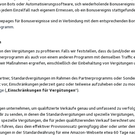
 von Bots oder Automatisierungssoftware, sich wiederholende Bonusereignisse
n jedem Einzelfall nach eigenem Ermessen, ob ein Bonusereignis stattgefund
epages für Bonusereignisse sind in Verbindung mit dem entsprechenden Bonu
rogramm
.
n
den Vergütungen zu profitieren. Falls wir feststellen, dass du (und/oder ein
erprogramm als auch von einem anderen Programm mit demselben Traffic ei
n wir Maßnahmen ergreifen, einschließlich der Einbehaltung von Vergütunge
r Partner, Standardvergütungen im Rahmen des Partnerprogramms oder Sonde
ht vor, Einschränkungen jederzeit ganz oder teilweise aufzuheben oder zu mod
ge
(„
Einschränkungen für Vergütungen
“).
ngen unternehmen, um qualifizierte Verkäufe genau und umfassend zu verfol
dir zu senden, in denen die Standardvergütungen und spezielle Vergütungen, 
pezielle Vergütungen, die für jeden qualifizierenden Verkauf berechnet un
 führen, dass dein effektiver Provisionssatz geringfügig über oder unter dem
ungen in der Standardwährung für eine Amazon-Webseite etwa 60 Tage nach