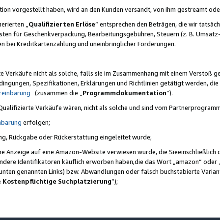
ktion vorgestellt haben, wird an den Kunden versandt, von ihm gestreamt od
erierten „
Qualifizierten Erlöse
“ entsprechen den Beträgen, die wir tatsäch
sten für Geschenkverpackung, Bearbeitungsgebühren, Steuern (z. B. Umsatz-
en bei Kreditkartenzahlung und uneinbringlicher Forderungen.
e Verkäufe nicht als solche, falls sie im Zusammenhang mit einem Verstoß 
ungen, Spezifikationen, Erklärungen und Richtlinien getätigt werden, die 
reinbarung
(zusammen die „
Programmdokumentation
“).
 Qualifizierte Verkäufe wären, nicht als solche und sind vom Partnerprogra
nbarung
erfolgen;
ung, Rückgabe oder Rückerstattung eingeleitet wurde;
ine Anzeige auf eine Amazon-Website verwiesen wurde, die Sieeinschließlich
ndere Identifikatoren käuflich erworben haben,die das Wort „amazon“ oder 
e unten genannten Links) bzw. Abwandlungen oder falsch buchstabierte Varia
e Kostenpflichtige Suchplatzierung
”);