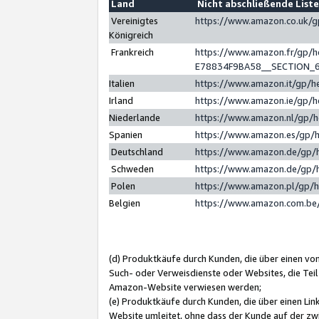
Land
Nicht abschließende List
Vereinigtes
https://www.amazon.co.uk/
Königreich
Frankreich
https://www.amazon.fr/gp/
E78834F9BA58__SECTION_
Italien
https://www.amazon.it/gp/h
Irland
https://www.amazon.ie/gp/
Niederlande
https://www.amazon.nl/gp/
Spanien
https://www.amazon.es/gp/
Deutschland
https://www.amazon.de/gp/
Schweden
https://www.amazon.de/gp/
Polen
https://www.amazon.pl/gp/
Belgien
https://www.amazon.com.be
(d) Produktkäufe durch Kunden, die über einen vo
Such- oder Verweisdienste oder Websites, die Teil
Amazon-Website verwiesen werden;
(e) Produktkäufe durch Kunden, die über einen Li
Website umleitet, ohne dass der Kunde auf der zw