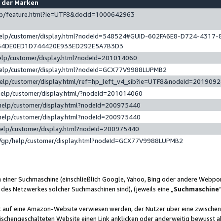
e der Marken
gp/feature.html?ie=UTF8&docId=1000642963
help/customer/display.html?nodeId=548524#GUID-602FA6E8-D724-4317-
64DE0ED1D744420E933ED292E5A7B3D3
elp/customer/display.html?nodeId=201014060
help/customer/display.html?nodeId=GCX77V9988LUPMB2
help/customer/display.html/ref=hp_left_v4_sib?ie=UTF8&nodeId=201909
help/customer/display.html/?nodeId=201014060
help/customer/display.html?nodeId=200975440
help/customer/display.html?nodeId=200975440
help/customer/display.html?nodeId=200975440
/gp/help/customer/display.html?nodeId=GCX77V9988LUPMB2
n einer Suchmaschine (einschließlich Google, Yahoo, Bing oder andere Webp
 des Netzwerkes solcher Suchmaschinen sind), (jeweils eine „
Suchmaschine
nk auf eine Amazon-Website verwiesen werden, der Nutzer über eine zwische
ischengeschalteten Website einen Link anklicken oder anderweitig bewusst a