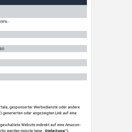
89F6-
280
ortale, gesponserter Werbedienste oder andere
“) generierten oder angezeigten Link auf eine
ngeschaltete Website indirekt auf eine Amazon-
ktiv werden müsste (eine „
Umleitung
“);