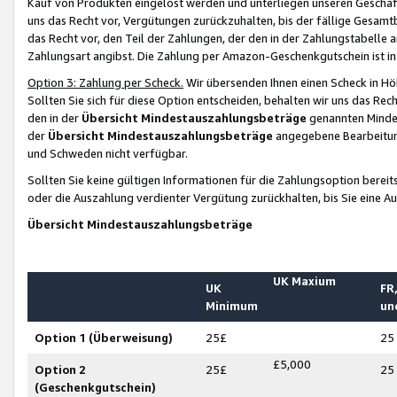
Kauf von Produkten eingelöst werden und unterliegen unseren Geschäf
uns das Recht vor, Vergütungen zurückzuhalten, bis der fällige Gesamt
das Recht vor, den Teil der Zahlungen, der den in der Zahlungstabelle 
Zahlungsart angibst. Die Zahlung per Amazon-Geschenkgutschein ist in
Option 3: Zahlung per Scheck.
Wir übersenden Ihnen einen Scheck in Höh
Sollten Sie sich für diese Option entscheiden, behalten wir uns das Rec
den in der
Übersicht Mindestauszahlungsbeträge
genannten Mindest
der
Übersicht Mindestauszahlungsbeträge
angegebene Bearbeitung
und Schweden nicht verfügbar.
Sollten Sie keine gültigen Informationen für die Zahlungsoption bereit
oder die Auszahlung verdienter Vergütung zurückhalten, bis Sie eine A
Übersicht Mindestauszahlungsbeträge
UK Maxium
UK
FR,
Minimum
un
Option 1 (Überweisung)
25£
25
£5,000
Option 2
25£
25
(Geschenkgutschein)