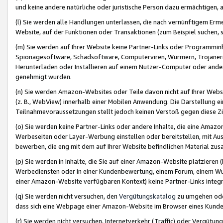
und keine andere natürliche oder juristische Person dazu ermächtigen, a
(l) Sie werden alle Handlungen unterlassen, die nach vernünftigem Erme
Website, auf der Funktionen oder Transaktionen (zum Beispiel suchen, s
(m) Sie werden auf Ihrer Website keine Partner-Links oder Programmin
Spionagesoftware, Schadsoftware, Computerviren, Würmern, Trojaner
Herunterladen oder Installieren auf einem Nutzer-Computer oder ande
genehmigt wurden.
(n) Sie werden Amazon-Websites oder Teile davon nicht auf Ihrer Websi
(z. B., WebView) innerhalb einer Mobilen Anwendung. Die Darstellung ein
Teilnahmevoraussetzungen stellt jedoch keinen Verstoß gegen diese Zif
(o) Sie werden keine Partner-Links oder andere Inhalte, die eine Am
Werbeseiten oder Layer-Werbung einstellen oder bereitstellen, mit Au
bewerben, die eng mit dem auf Ihrer Website befindlichen Material z
(p) Sie werden in Inhalte, die Sie auf einer Amazon-Website platzier
Werbediensten oder in einer Kundenbewertung, einem Forum, einem Wun
einer Amazon-Website verfügbaren Kontext) keine Partner-Links integr
(q) Sie werden nicht versuchen, den
Vergütungskatalog
zu umgehen oder
dass sich eine Webpage einer Amazon-Website im Browser eines Kunden 
(r) Sie werden nicht versuchen, Internetverkehr (Traffic) oder Vergü