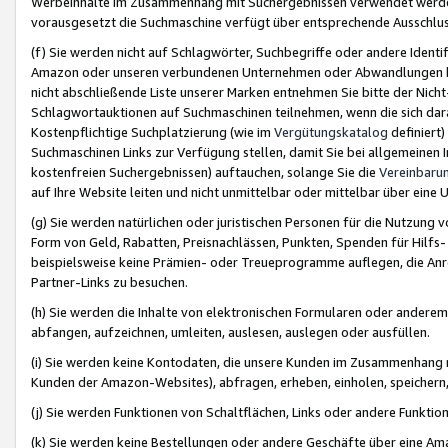
Werbeinhalte im Zusammenhang mit Suchergebnissen verwendet werden,
vorausgesetzt die Suchmaschine verfügt über entsprechende Ausschlu
(f) Sie werden nicht auf Schlagwörter, Suchbegriffe oder andere Ident
Amazon oder unseren verbundenen Unternehmen oder Abwandlungen bzw
nicht abschließende Liste unserer Marken entnehmen Sie bitte der Nich
Schlagwortauktionen auf Suchmaschinen teilnehmen, wenn die sich da
Kostenpflichtige Suchplatzierung (wie im
Vergütungskatalog
definiert
Suchmaschinen Links zur Verfügung stellen, damit Sie bei allgemeinen I
kostenfreien Suchergebnissen) auftauchen, solange Sie die
Vereinbaru
auf Ihre Website leiten und nicht unmittelbar oder mittelbar über eine
(g) Sie werden natürlichen oder juristischen Personen für die Nutzung 
Form von Geld, Rabatten, Preisnachlässen, Punkten, Spenden für Hilfs
beispielsweise keine Prämien- oder Treueprogramme auflegen, die Anrei
Partner-Links zu besuchen.
(h) Sie werden die Inhalte von elektronischen Formularen oder anderem M
abfangen, aufzeichnen, umleiten, auslesen, auslegen oder ausfüllen.
(i) Sie werden keine Kontodaten, die unsere Kunden im Zusammenhang 
Kunden der Amazon-Websites), abfragen, erheben, einholen, speichern,
(j) Sie werden Funktionen von Schaltflächen, Links oder andere Funkti
(k) Sie werden keine Bestellungen oder andere Geschäfte über eine Ama