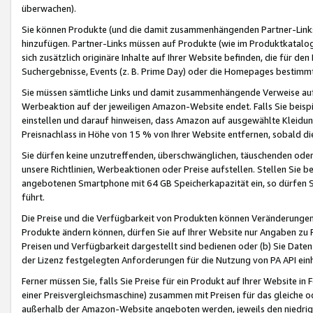
überwachen).
Sie können Produkte (und die damit zusammenhängenden Partner-Links)
hinzufügen. Partner-Links müssen auf Produkte (wie im Produktkatalog de
sich zusätzlich originäre Inhalte auf Ihrer Website befinden, die für 
Suchergebnisse, Events (z. B. Prime Day) oder die Homepages bestimmte
Sie müssen sämtliche Links und damit zusammenhängende Verweise auf z
Werbeaktion auf der jeweiligen Amazon-Website endet. Falls Sie beisp
einstellen und darauf hinweisen, dass Amazon auf ausgewählte Kleidun
Preisnachlass in Höhe von 15 % von Ihrer Website entfernen, sobald di
Sie dürfen keine unzutreffenden, überschwänglichen, täuschenden od
unsere Richtlinien, Werbeaktionen oder Preise aufstellen. Stellen Sie 
angebotenen Smartphone mit 64 GB Speicherkapazität ein, so dürfen S
führt.
Die Preise und die Verfügbarkeit von Produkten können Veränderungen 
Produkte ändern können, dürfen Sie auf Ihrer Website nur Angaben zu P
Preisen und Verfügbarkeit dargestellt sind bedienen oder (b) Sie Daten
der Lizenz festgelegten Anforderungen für die Nutzung von PA API einh
Ferner müssen Sie, falls Sie Preise für ein Produkt auf Ihrer Website in 
einer Preisvergleichsmaschine) zusammen mit Preisen für das gleiche o
außerhalb der Amazon-Website angeboten werden, jeweils den niedrigst