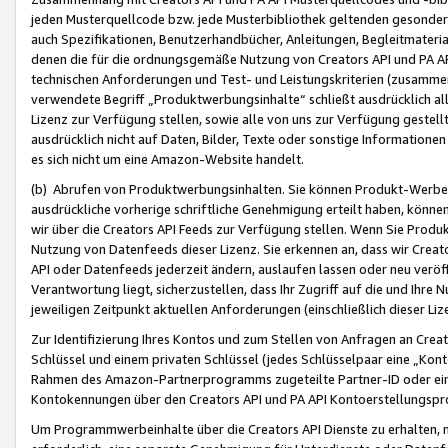
jeden Musterquellcode bzw. jede Musterbibliothek geltenden gesonder
auch Spezifikationen, Benutzerhandbücher, Anleitungen, Begleitmaterial
denen die für die ordnungsgemäße Nutzung von Creators API und PA A
technischen Anforderungen und Test- und Leistungskriterien (zusammen
verwendete Begriff „Produktwerbungsinhalte“ schließt ausdrücklich al
Lizenz zur Verfügung stellen, sowie alle von uns zur Verfügung gestel
ausdrücklich nicht auf Daten, Bilder, Texte oder sonstige Informatione
es sich nicht um eine Amazon-Website handelt.
(b) Abrufen von Produktwerbungsinhalten. Sie können Produkt-Werbein
ausdrückliche vorherige schriftliche Genehmigung erteilt haben, könn
wir über die Creators API Feeds zur Verfügung stellen. Wenn Sie Produk
Nutzung von Datenfeeds dieser Lizenz. Sie erkennen an, dass wir Creat
API oder Datenfeeds jederzeit ändern, auslaufen lassen oder neu veröffe
Verantwortung liegt, sicherzustellen, dass Ihr Zugriff auf die und Ihr
jeweiligen Zeitpunkt aktuellen Anforderungen (einschließlich dieser Liz
Zur Identifizierung Ihres Kontos und zum Stellen von Anfragen an Crea
Schlüssel und einem privaten Schlüssel (jedes Schlüsselpaar eine „Kon
Rahmen des Amazon-Partnerprogramms zugeteilte Partner-ID oder ein
Kontokennungen über den Creators API und PA API Kontoerstellungspro
Um Programmwerbeinhalte über die Creators API Dienste zu erhalten, m