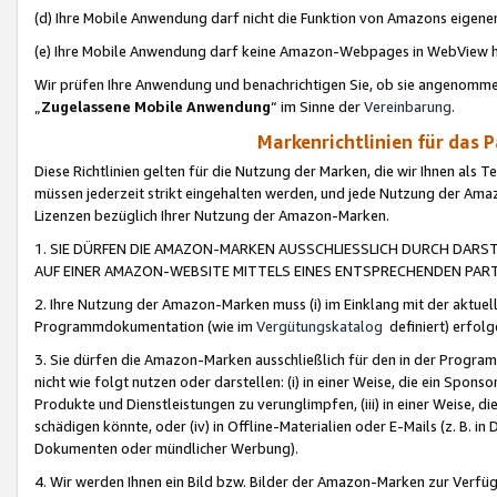
(d) Ihre Mobile Anwendung darf nicht die Funktion von Amazons eige
(e) Ihre Mobile Anwendung darf keine Amazon-Webpages in WebView 
Wir prüfen Ihre Anwendung und benachrichtigen Sie, ob sie angenomm
„
Zugelassene Mobile Anwendung
“ im Sinne der
Vereinbarung
.
Markenrichtlinien für das 
Diese Richtlinien gelten für die Nutzung der Marken, die wir Ihnen als 
müssen jederzeit strikt eingehalten werden, und jede Nutzung der Ama
Lizenzen bezüglich Ihrer Nutzung der Amazon-Marken.
1. SIE DÜRFEN DIE AMAZON-MARKEN AUSSCHLIESSLICH DURCH DARS
AUF EINER AMAZON-WEBSITE MITTELS EINES ENTSPRECHENDEN PART
2. Ihre Nutzung der Amazon-Marken muss (i) im Einklang mit der aktuells
Programmdokumentation (wie im
Vergütungskatalog
definiert) erfolg
3. Sie dürfen die Amazon-Marken ausschließlich für den in der Progr
nicht wie folgt nutzen oder darstellen: (i) in einer Weise, die ein Spo
Produkte und Dienstleistungen zu verunglimpfen, (iii) in einer Weise
schädigen könnte, oder (iv) in Offline-Materialien oder E-Mails (z. B.
Dokumenten oder mündlicher Werbung).
4. Wir werden Ihnen ein Bild bzw. Bilder der Amazon-Marken zur Verfüg