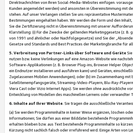
Direktnachrichten von Ihren Social-Media-Websites einfügen. vorausg
Kunden angemeldet werden) und ansonsten in Übereinstimmung mit der
stehen. Auf unser Verlangen stellen Sie uns repräsentative Mustermater
Bestimmungen eingehalten haben. Wir werden die Form und den Inhalt, di
Sie die Zertifizierung nicht in Übereinstimmung mit unserer Aufforderu
Klarstellung: (i) Für die Zwecke der geltenden Marketinggesetze (z. 
von 1991 und ähnlicher oder Nachfolgegesetze) sind Sie der „Absender“ j
Gesetze und Standards und Best Practices der Marketingbranche für 
5. Verbreitung von Partner-Links über Software und Geräte
Sie
nutzen bzw. keine Verlinkungen auf eine Amazon-Website wie nachsteh
Software-Applikationen (z. B. Browser Plug-ins, Browser Helper Objec
ein Endnutzer installieren und ausführen kann) und Geräten, einschlie
Zugelassenen Mobilen Anwendungen); oder (b) im Zusammenhang mit bzw.
Satellitenempfangsgeräte, Streaming-Video-Playern, Blu-Ray-Playern 
Viera Cast oder Vizio Internet Apps). Sie werden ohne ausdrückliche v
Entwicklung von Modellen des maschinellen Lernens oder verwandter 
6. Inhalte auf Ihrer Website
. Sie tragen die ausschließliche Verantwo
(a) Sie werden Programminhalte in keiner Weise ergänzen, löschen oder
Informationen; Sie dürfen aus einer Bilddatei bestehende Programminhal
erhalten bleiben bzw. aus Text bestehende Programminhalte so kürzen, 
Kürzung nicht sachlich falsch oder irreführend wird. Einige Arten von L