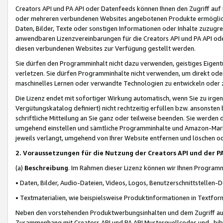
Creators API und PA API oder Datenfeeds können Ihnen den Zugriff auf D
oder mehreren verbundenen Websites angebotenen Produkte ermögliche
Daten, Bilder, Texte oder sonstigen Informationen oder Inhalte zuzugre
anwendbaren Lizenzvereinbarungen für die Creators API und PA API od
diesen verbundenen Websites zur Verfügung gestellt werden.
Sie dürfen den Programminhalt nicht dazu verwenden, geistiges Eigent
verletzen. Sie dürfen Programminhalte nicht verwenden, um direkt ode
maschinelles Lernen oder verwandte Technologien zu entwickeln oder zu
Die Lizenz endet mit sofortiger Wirkung automatisch, wenn Sie zu irg
Vergütungskatalog definiert) nicht rechtzeitig erfüllen bzw. ansonsten
schriftliche Mitteilung an Sie ganz oder teilweise beenden. Sie werden
umgehend einstellen und sämtliche Programminhalte und Amazon-Marke
jeweils verlangt, umgehend von Ihrer Website entfernen und löschen od
2. Voraussetzungen für die Nutzung der Creators API und der P
(a)
Beschreibung
. Im Rahmen dieser Lizenz können wir Ihnen Programmi
• Daten, Bilder, Audio-Dateien, Videos, Logos, Benutzerschnittstellen-
• Textmaterialien, wie beispielsweise Produktinformationen in Textfor
Neben den vorstehenden Produktwerbungsinhalten und dem Zugriff auf 
Zusammenhang mit Creators API und PA API Musterquellcodes und -bibli