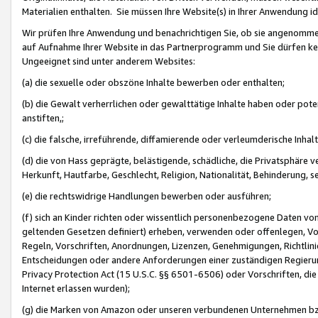
Materialien enthalten. Sie müssen Ihre Website(s) in Ihrer Anwendung ide
Wir prüfen Ihre Anwendung und benachrichtigen Sie, ob sie angenommen
auf Aufnahme Ihrer Website in das Partnerprogramm und Sie dürfen kei
Ungeeignet sind unter anderem Websites:
(a) die sexuelle oder obszöne Inhalte bewerben oder enthalten;
(b) die Gewalt verherrlichen oder gewalttätige Inhalte haben oder pot
anstiften,;
(c) die falsche, irreführende, diffamierende oder verleumderische Inha
(d) die von Hass geprägte, belästigende, schädliche, die Privatsphäre v
Herkunft, Hautfarbe, Geschlecht, Religion, Nationalität, Behinderung, 
(e) die rechtswidrige Handlungen bewerben oder ausführen;
(f) sich an Kinder richten oder wissentlich personenbezogene Daten vo
geltenden Gesetzen definiert) erheben, verwenden oder offenlegen, Vo
Regeln, Vorschriften, Anordnungen, Lizenzen, Genehmigungen, Richtlini
Entscheidungen oder andere Anforderungen einer zuständigen Regierung
Privacy Protection Act (15 U.S.C. §§ 6501-6506) oder Vorschriften, di
Internet erlassen wurden);
(g) die Marken von Amazon oder unseren verbundenen Unternehmen b