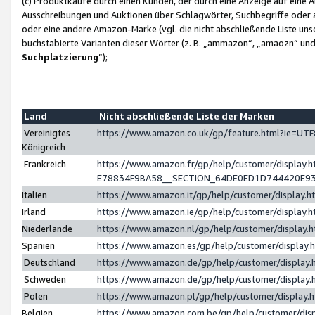
(c) Produktkäufe durch einen Kunden, der durch eine Anzeige auf eine 
Ausschreibungen und Auktionen über Schlagwörter, Suchbegriffe oder 
oder eine andere Amazon-Marke (vgl. die nicht abschließende Liste un
buchstabierte Varianten dieser Wörter (z. B. „ammazon“, „amaozn“ und „
Suchplatzierung
”);
Land
Nicht abschließende Liste der Marken
Vereinigtes
https://www.amazon.co.uk/gp/feature.html?ie=U
Königreich
Frankreich
https://www.amazon.fr/gp/help/customer/displa
E78834F9BA58__SECTION_64DE0ED1D744420E9
Italien
https://www.amazon.it/gp/help/customer/display
Irland
https://www.amazon.ie/gp/help/customer/displa
Niederlande
https://www.amazon.nl/gp/help/customer/display
Spanien
https://www.amazon.es/gp/help/customer/display
Deutschland
https://www.amazon.de/gp/help/customer/displa
Schweden
https://www.amazon.de/gp/help/customer/displa
Polen
https://www.amazon.pl/gp/help/customer/display
Belgien
https://www.amazon.com.be/gp/help/customer/d