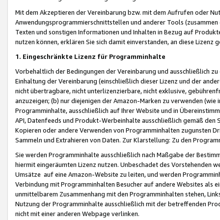
Mit dem Akzeptieren der Vereinbarung bzw. mit dem Aufrufen oder Nutz
Anwendungsprogrammierschnittstellen und anderer Tools (zusammen die
Texten und sonstigen Informationen und Inhalten in Bezug auf Produkte
nutzen können, erklären Sie sich damit einverstanden, an diese Lizenz 
1. Eingeschränkte Lizenz für Programminhalte
Vorbehaltlich der Bedingungen der Vereinbarung und ausschließlich z
Einhaltung der Vereinbarung (einschließlich dieser Lizenz und der ande
nicht übertragbare, nicht unterlizenzierbare, nicht exklusive, gebühren
anzuzeigen; (b) nur diejenigen der Amazon-Marken zu verwenden (wie in 
Programminhalte, ausschließlich auf Ihrer Website und in Übereinstimmu
API, Datenfeeds und Produkt-Werbeinhalte ausschließlich gemäß den Spe
Kopieren oder andere Verwenden von Programminhalten zugunsten Dri
Sammeln und Extrahieren von Daten. Zur Klarstellung: Zu den Program
Sie werden Programminhalte ausschließlich nach Maßgabe der Besti
hiermit eingeräumten Lizenz nutzen. Unbeschadet des Vorstehenden we
Umsätze auf eine Amazon-Website zu leiten, und werden Programminhal
Verbindung mit Programminhalten Besucher auf andere Websites als ein
unmittelbarem Zusammenhang mit den Programminhalten stehen, Links z
Nutzung der Programminhalte ausschließlich mit der betreffenden Pr
nicht mit einer anderen Webpage verlinken.