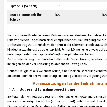
Option 3 (Scheck)
50£
50
Bearbeitungsgebühr
k.A.
k.A
Scheck
Sind auf Ihrem Konto für einen Zeitraum von mindestens drei Jahren kein
Frist von sieben Tagen nach einer entsprechenden Ankündigung die für
Schlussbetrag zurückzuhalten, der dem in der Übersicht Mindestausz
Mindestauszahlungsbetrag entspricht. Ferner können eine etwaig aufg
unterliegen oder durch geltende Verjährungsfristen verfallen.
An Sie unter Abzug bzw. Einbehalt aller in der Vereinbarung beschrieb
Ihnen gemäß der Vereinbarung zustehenden Beträge dar.
Sollten Sie, gleich aus welchem Grund, eine Überschusszahlung erhalte
an Sie im Rahmen der Vereinbarung zukünftig zahlbaren Vergütung zu 
Voraussetzungen für die Teilnahme a
1. Anmeldung und Teilnahmeberechtigung
Sie leiten den Anmeldeprozess ein, indem Sie einen vollständigen und 
muss/müssen originäre Inhalte (original content) enthalten und über d
Originalinhalte, die Materialien von Dritten verwenden, müssen wese