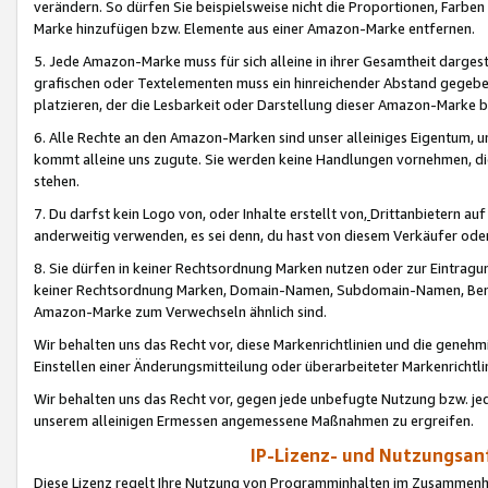
verändern. So dürfen Sie beispielsweise nicht die Proportionen, Farb
Marke hinzufügen bzw. Elemente aus einer Amazon-Marke entfernen.
5. Jede Amazon-Marke muss für sich alleine in ihrer Gesamtheit darge
grafischen oder Textelementen muss ein hinreichender Abstand gegebe
platzieren, der die Lesbarkeit oder Darstellung dieser Amazon-Marke b
6. Alle Rechte an den Amazon-Marken sind unser alleiniges Eigentum, 
kommt alleine uns zugute. Sie werden keine Handlungen vornehmen, 
stehen.
7. Du darfst kein Logo von, oder Inhalte erstellt von,
Drittanbietern au
anderweitig verwenden, es sei denn, du hast von diesem Verkäufer oder
8. Sie dürfen in keiner Rechtsordnung Marken nutzen oder zur Eintragu
keiner Rechtsordnung Marken, Domain-Namen, Subdomain-Namen, Benu
Amazon-Marke zum Verwechseln ähnlich sind.
Wir behalten uns das Recht vor, diese Markenrichtlinien und die gene
Einstellen einer Änderungsmitteilung oder überarbeiteter Markenricht
Wir behalten uns das Recht vor, gegen jede unbefugte Nutzung bzw. jede 
unserem alleinigen Ermessen angemessene Maßnahmen zu ergreifen.
IP-Lizenz- und Nutzungsan
Diese Lizenz regelt Ihre Nutzung von Programminhalten im Zusammen