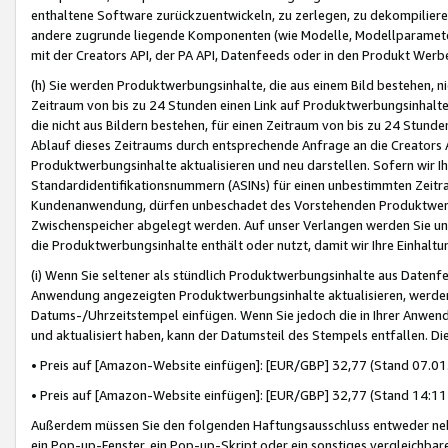
enthaltene Software zurückzuentwickeln, zu zerlegen, zu dekompilier
andere zugrunde liegende Komponenten (wie Modelle, Modellparameter
mit der Creators API, der PA API, Datenfeeds oder in den Produkt Werb
(h) Sie werden Produktwerbungsinhalte, die aus einem Bild bestehen, ni
Zeitraum von bis zu 24 Stunden einen Link auf Produktwerbungsinhalte
die nicht aus Bildern bestehen, für einen Zeitraum von bis zu 24 Stund
Ablauf dieses Zeitraums durch entsprechende Anfrage an die Creators 
Produktwerbungsinhalte aktualisieren und neu darstellen. Sofern wir Ih
Standardidentifikationsnummern (ASINs) für einen unbestimmten Zeitra
Kundenanwendung, dürfen unbeschadet des Vorstehenden Produktwerbu
Zwischenspeicher abgelegt werden. Auf unser Verlangen werden Sie un
die Produktwerbungsinhalte enthält oder nutzt, damit wir Ihre Einhalt
(i) Wenn Sie seltener als stündlich Produktwerbungsinhalte aus Datenfe
Anwendung angezeigten Produktwerbungsinhalte aktualisieren, werden 
Datums-/Uhrzeitstempel einfügen. Wenn Sie jedoch die in Ihrer Anwe
und aktualisiert haben, kann der Datumsteil des Stempels entfallen. Dies
• Preis auf [Amazon-Website einfügen]: [EUR/GBP] 32,77 (Stand 07.01.
• Preis auf [Amazon-Website einfügen]: [EUR/GBP] 32,77 (Stand 14:11 
Außerdem müssen Sie den folgenden Haftungsausschluss entweder neb
ein Pop-up-Fenster, ein Pop-up-Skript oder ein sonstiges vergleichba