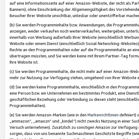
auf eine Informationsseite auf einer Amazon-Website, der nicht als Part
Bannern); ohne Einschränkung der Allgemeingültigkeit des Vorstehende
Besucher Ihrer Website unsichtbar, unlesbar oder unentzifferbar mache
(b) Sie werden Programminhalte bzw. Anwendungen, die Programminhalt
anzeigen, weder verkaufen noch weiterverkaufen, weitergeben, unterli
innerhalb von Werbung außerhalb Ihrer Website (einschließlich Werbun
Website oder einem Dienst (einschließlich Social Networking-Website
Rechte an den Programminhalten oder auf die Programminhalte an eine a
übertragen müssten, und Sie werden keine mit Ihrem Partner-Tag formati
Ihre Website ist.
(c) Sie werden Programminhalte, die nicht mehr auf einer Amazon-Websit
mehr zur Nutzung zur Verfügung stehen, umgehend von Ihrer Website e
(d) Sie werden keine Programminhalte, einschließlich in den Programmin
eine Person bzw. ein Unternehmen ein bestimmtes Produkt, eine Dienstle
geschäftlichen Beziehung oder Verbindung zu diesen steht (einschließli
Programminhalten).
(e) Sie werden Amazon-Marken (wie in den
Markenrichtlinien
definiert) 
„ammazon“, „amaozn“ und „kindel“) nicht zwecks Nutzung in einer Suc
Versuch unternehmen). Zusätzlich zu sonstigen Amazon zur Verfügung 
sorgen, dass von uns benannte Suchmaschinen Geschützte Begriffe (wie 