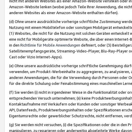
nicht mit anderen Websites als einer Amazon-Website verlinken oder i
Amazon-Website lenken (wobei jedoch Teile Ihrer Anwendung, die nich
anderen Websites als einer Amazon-Website enthalten dürfen).
(d) Ohne unsere ausdrückliche vorherige schriftliche Zustimmung werd
Nutzung mit einem Mobiltelefon oder sonstigen Mobilgerät entwickelt
(1) Websites, die nicht für die Nutzung mit solchen Geräten entwickelt
eine nicht für Mobilgeräte optimierte Website, die über einen Interne
in den
Richtlinie für Mobile Anwendungen
definiert, oder (3) Beistellge
Satellitenempfangsgeräte, Streaming-Video-Player, Blu-Ray-Player ode
Cast oder Vizio Internet-Apps).
(e) Ohne unsere ausdrückliche vorherige schriftliche Genehmigung dürfe
verwenden, um Produkt-Werbeinhalte zu aggregieren, zu analysieren, 
anderen Anwendungen, die für die Verwendung durch Personen oder Or
für die direkte Schulung oder Feinabstimmung eines maschinellen Lern
(f) Sie werden (i) nicht in irgendeiner Weise in die Funktionalität ode
entsprechenden Versuch unternehmen; (ii) keine Produktwerbungsinha
Kontaktaufnahme mit Verkäufern oder Kunden oder sonstiger Werbeaktiv
API, Datenfeeds, Produktwerbungsinhalten oder Spezifikationen erschei
Eigentumsrechte oder gewerblicher Schutzrechte, nicht entfernen, verd
(g) Sie werden nicht versuchen, (i) die Spezifikationen oder die in de
manipulieren, zu reparieren oder anderweitig abgeleitete Werke davon z