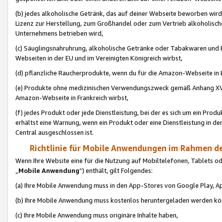
(b) jedes alkoholische Getränk, das auf deiner Webseite beworben wird
Lizenz zur Herstellung, zum Großhandel oder zum Vertrieb alkoholisch
Unternehmens betrieben wird,
(c) Säuglingsnahruhrung, alkoholische Getränke oder Tabakwaren und E
Webseiten in der EU und im Vereinigten Königreich wirbst,
(d) pflanzliche Raucherprodukte, wenn du für die Amazon-Webseite in B
(e) Produkte ohne medizinischen Verwendungszweck gemäß Anhang XVI 
Amazon-Webseite in Frankreich wirbst,
(f) jedes Produkt oder jede Dienstleistung, bei der es sich um ein Prod
erhältst eine Warnung, wenn ein Produkt oder eine Dienstleistung in de
Central ausgeschlossen ist.
Richtlinie für Mobile Anwendungen im Rahmen de
Wenn Ihre Website eine für die Nutzung auf Mobiltelefonen, Tablets 
„
Mobile Anwendung
“) enthält, gilt Folgendes:
(a) Ihre Mobile Anwendung muss in den App-Stores von Google Play, A
(b) Ihre Mobile Anwendung muss kostenlos heruntergeladen werden könn
(c) Ihre Mobile Anwendung muss originäre Inhalte haben,