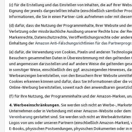
(c) für die Erstellung und das Einstellen von Inhalten, die auf Ihrer We
Eignung der jeweils dargestellten Inhalte (einschließlich sämtlicher 
Informationen, die Sie in einen Partner-Link aufnehmen oder mit diese
(d) dafür, dass die Nutzung der Programminhalte, Ihrer Website und des 
Verletzung oder missbräuchliche Ausübung unserer Rechte bzw. der Recht
Markenrechte, Datenschutzrechte, Veröffentlichungsrechte oder anderer
Einhaltung der
Amazon Anti-Fälschungsrichtlinien für das Partnerpro
(e) dafür, die Verwendung von Cookies, Pixeln und anderen Technologien
Besuchern gesammelten Daten in Übereinstimmung mit den geltenden Ge
und angemessen darzustellen und auf andere Weise die geltenden geset
in sonstiger Weise, einschließlich des ggf. anzuzeigenden Hinweises, d
Werbeanzeigen bereitstellen, von den Besuchern Ihrer Website unmitte
Cookies erkennen können und dafür, dass Sie Informationen über die v
Online-Werbung bereitstellen, soweit nach den anwendbaren gesetzlic
(f) für Ihre Nutzung, der Programminhalte und der Amazon-Marken, u
4. Werbeeinschränkungen.
Sie werden sich nicht an Werbe-, Market
Unternehmen oder in Verbindung mit einer Amazon-Website oder dem Pa
Vereinbarung
gestattet sind. Sie werden sich nicht an Werbeaktivitäten
Logos von uns oder unseren Partnern (einschließlich Amazon-Marken), 
E-Books, physischen Postsendungen, physischen Dokumenten oder in 