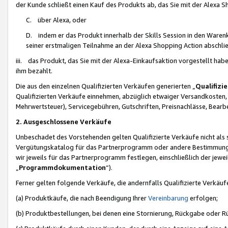
der Kunde schließt einen Kauf des Produkts ab, das Sie mit der Alexa 
C. über Alexa, oder
D. indem er das Produkt innerhalb der Skills Session in den Waren
seiner erstmaligen Teilnahme an der Alexa Shopping Action abschlie
iii. das Produkt, das Sie mit der Alexa-Einkaufsaktion vorgestellt ha
ihm bezahlt.
Die aus den einzelnen Qualifizierten Verkäufen generierten „
Qualifizi
Qualifizierten Verkäufe einnehmen, abzüglich etwaiger Versandkosten
Mehrwertsteuer), Servicegebühren, Gutschriften, Preisnachlässe, Bear
2. Ausgeschlossene Verkäufe
Unbeschadet des Vorstehenden gelten Qualifizierte Verkäufe nicht als
Vergütungskatalog für das Partnerprogramm oder andere Bestimmungen,
wir jeweils für das Partnerprogramm festlegen, einschließlich der jewe
„
Programmdokumentation
“).
Ferner gelten folgende Verkäufe, die andernfalls Qualifizierte Verkä
(a) Produktkäufe, die nach Beendigung Ihrer
Vereinbarung
erfolgen;
(b) Produktbestellungen, bei denen eine Stornierung, Rückgabe oder R