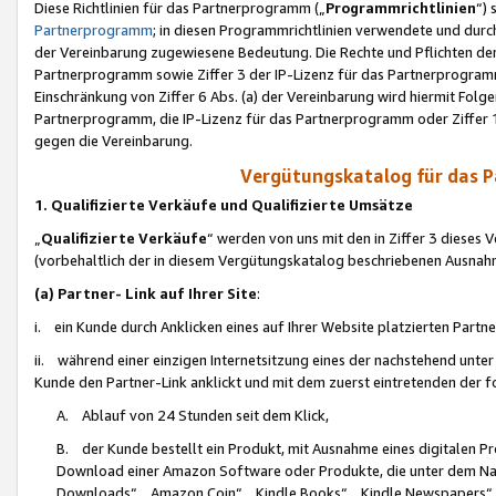
Diese Richtlinien für das Partnerprogramm („
Programmrichtlinien
“)
Partnerprogramm
; in diesen Programmrichtlinien verwendete und durch
der Vereinbarung zugewiesene Bedeutung. Die Rechte und Pflichten de
Partnerprogramm sowie Ziffer 3 der IP-Lizenz für das Partnerprogram
Einschränkung von Ziffer 6 Abs. (a) der Vereinbarung wird hiermit Fol
Partnerprogramm, die IP-Lizenz für das Partnerprogramm oder Ziffer 1
gegen die Vereinbarung.
Vergütungskatalog für das 
1. Qualifizierte Verkäufe und Qualifizierte Umsätze
„
Qualifizierte Verkäufe
“ werden von uns mit den in Ziffer 3 diese
(vorbehaltlich der in diesem Vergütungskatalog beschriebenen Ausnah
(a) Partner- Link auf Ihrer Site
:
i. ein Kunde durch Anklicken eines auf Ihrer Website platzierten Part
ii. während einer einzigen Internetsitzung eines der nachstehend unter (i)
Kunde den Partner-Link anklickt und mit dem zuerst eintretenden der f
A. Ablauf von 24 Stunden seit dem Klick,
B. der Kunde bestellt ein Produkt, mit Ausnahme eines digitalen P
Download einer Amazon Software oder Produkte, die unter dem N
Downloads“, „Amazon Coin“, „Kindle Books“, „Kindle Newspapers“, „