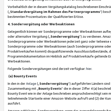
Vorbehaltlich der in diesem Vergütungskatalog beschriebenen Einschr
(„
Standardvergütung im Rahmen des Partnerprogramms
“) besc
bestimmten Prozentsatzes der Qualifizierten Erlöse.
4. Sondervergütung oder Werbeaktionen
Gelegentlich können wir Sonderprogramme oder Werbeaktionen auflegen,
oder alternative Vergütung („
Sondervergütung
”) zu verdienen. Amazo
Sonderprogramme oder Werbeaktionen jederzeit ganz oder teilweise einz
Sonderprogramme oder Werbeaktionen (auch Sonderprogramme oder We
Produktverkäufen kommt) disqualifizierende Ausschlusstatbestände, di
Programmdokumentation im Hinblick auf Produktverkäufe geltende E
Werbeaktionen.
Folgende Sondervergütungen sind derzeit verfügbar:
hier
.
(a) Bounty Events
In den in der
Anlage
(„
Sondervergütung
“) aufgeführten Ländern sind
Zusammenhang mit „
Bounty Events
“ die in dieser Ziffer 4 (a) besch
Bounty Event wie in der Anlage beschrieben anspruchsberechtigt sein mu
teilnehmende Startseite einer Amazon-Website aufruft und (2) der Kun
ausführt.
Amazon zahlt keine Sondervergütung, wenn das zugrundeliegende Boun