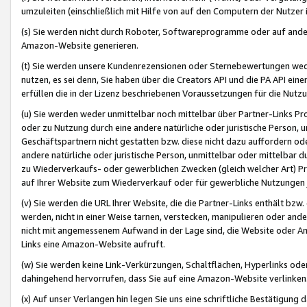
umzuleiten (einschließlich mit Hilfe von auf den Computern der Nutzer i
(s) Sie werden nicht durch Roboter, Softwareprogramme oder auf andere
Amazon-Website generieren.
(t) Sie werden unsere Kundenrezensionen oder Sternebewertungen wed
nutzen, es sei denn, Sie haben über die Creators API und die PA API e
erfüllen die in der Lizenz beschriebenen Voraussetzungen für die Nutzu
(u) Sie werden weder unmittelbar noch mittelbar über Partner-Links P
oder zu Nutzung durch eine andere natürliche oder juristische Person,
Geschäftspartnern nicht gestatten bzw. diese nicht dazu auffordern od
andere natürliche oder juristische Person, unmittelbar oder mittelbar
zu Wiederverkaufs- oder gewerblichen Zwecken (gleich welcher Art) 
auf Ihrer Website zum Wiederverkauf oder für gewerbliche Nutzungen 
(v) Sie werden die URL Ihrer Website, die die Partner-Links enthält b
werden, nicht in einer Weise tarnen, verstecken, manipulieren oder and
nicht mit angemessenem Aufwand in der Lage sind, die Website oder A
Links eine Amazon-Website aufruft.
(w) Sie werden keine Link-Verkürzungen, Schaltflächen, Hyperlinks ode
dahingehend hervorrufen, dass Sie auf eine Amazon-Website verlinken
(x) Auf unser Verlangen hin legen Sie uns eine schriftliche Bestätigung