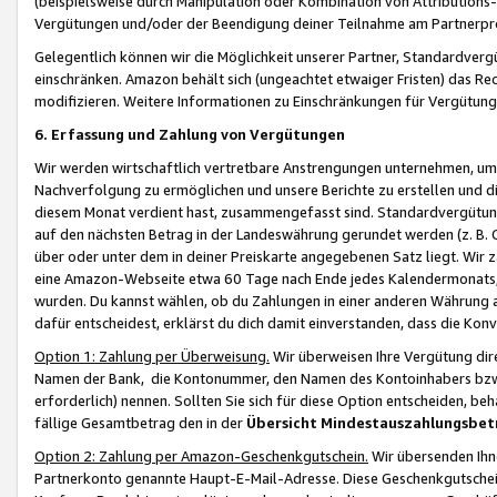
(beispielsweise durch Manipulation oder Kombination von Attributions-
Vergütungen und/oder der Beendigung deiner Teilnahme am Partnerp
Gelegentlich können wir die Möglichkeit unserer Partner, Standardv
einschränken. Amazon behält sich (ungeachtet etwaiger Fristen) das Re
modifizieren. Weitere Informationen zu Einschränkungen für Vergütung
6. Erfassung und Zahlung von Vergütungen
Wir werden wirtschaftlich vertretbare Anstrengungen unternehmen, um 
Nachverfolgung zu ermöglichen und unsere Berichte zu erstellen und di
diesem Monat verdient hast, zusammengefasst sind. Standardvergütung
auf den nächsten Betrag in der Landeswährung gerundet werden (z. B. C
über oder unter dem in deiner Preiskarte angegebenen Satz liegt. Wir
eine Amazon-Webseite etwa 60 Tage nach Ende jedes Kalendermonats, i
wurden. Du kannst wählen, ob du Zahlungen in einer anderen Währung
dafür entscheidest, erklärst du dich damit einverstanden, dass die K
Option 1: Zahlung per Überweisung.
Wir überweisen Ihre Vergütung dir
Namen der Bank, die Kontonummer, den Namen des Kontoinhabers bzw. a
erforderlich) nennen. Sollten Sie sich für diese Option entscheiden, be
fällige Gesamtbetrag den in der
Übersicht Mindestauszahlungsbet
Option 2: Zahlung per Amazon-Geschenkgutschein.
Wir übersenden Ihne
Partnerkonto genannte Haupt-E-Mail-Adresse. Diese Geschenkgutschei