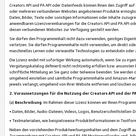
Creators API und PA API oder Datenfeeds können Ihnen den Zugriff auf D
oder mehreren verbundenen Websites angebotenen Produkte ermögliche
Daten, Bilder, Texte oder sonstigen Informationen oder Inhalte zuzugre
anwendbaren Lizenzvereinbarungen für die Creators API und PA API od
diesen verbundenen Websites zur Verfügung gestellt werden.
Sie dürfen den Programminhalt nicht dazu verwenden, geistiges Eigent
verletzen. Sie dürfen Programminhalte nicht verwenden, um direkt ode
maschinelles Lernen oder verwandte Technologien zu entwickeln oder zu
Die Lizenz endet mit sofortiger Wirkung automatisch, wenn Sie zu irg
Vergütungskatalog definiert) nicht rechtzeitig erfüllen bzw. ansonsten
schriftliche Mitteilung an Sie ganz oder teilweise beenden. Sie werden
umgehend einstellen und sämtliche Programminhalte und Amazon-Marke
jeweils verlangt, umgehend von Ihrer Website entfernen und löschen od
2. Voraussetzungen für die Nutzung der Creators API und der P
(a)
Beschreibung
. Im Rahmen dieser Lizenz können wir Ihnen Programmi
• Daten, Bilder, Audio-Dateien, Videos, Logos, Benutzerschnittstellen-
• Textmaterialien, wie beispielsweise Produktinformationen in Textfor
Neben den vorstehenden Produktwerbungsinhalten und dem Zugriff auf 
Zusammenhang mit Creators API und PA API Musterquellcodes und -bibli