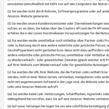
umzuleiten (einschließlich mit Hilfe von auf den Computern der Nutzer i
(s) Sie werden nicht durch Roboter, Softwareprogramme oder auf andere
Amazon-Website generieren.
(t) Sie werden unsere Kundenrezensionen oder Sternebewertungen wed
nutzen, es sei denn, Sie haben über die Creators API und die PA API e
erfüllen die in der Lizenz beschriebenen Voraussetzungen für die Nutzu
(u) Sie werden weder unmittelbar noch mittelbar über Partner-Links P
oder zu Nutzung durch eine andere natürliche oder juristische Person,
Geschäftspartnern nicht gestatten bzw. diese nicht dazu auffordern od
andere natürliche oder juristische Person, unmittelbar oder mittelbar
zu Wiederverkaufs- oder gewerblichen Zwecken (gleich welcher Art) 
auf Ihrer Website zum Wiederverkauf oder für gewerbliche Nutzungen 
(v) Sie werden die URL Ihrer Website, die die Partner-Links enthält b
werden, nicht in einer Weise tarnen, verstecken, manipulieren oder and
nicht mit angemessenem Aufwand in der Lage sind, die Website oder A
Links eine Amazon-Website aufruft.
(w) Sie werden keine Link-Verkürzungen, Schaltflächen, Hyperlinks ode
dahingehend hervorrufen, dass Sie auf eine Amazon-Website verlinken
(x) Auf unser Verlangen hin legen Sie uns eine schriftliche Bestätigung