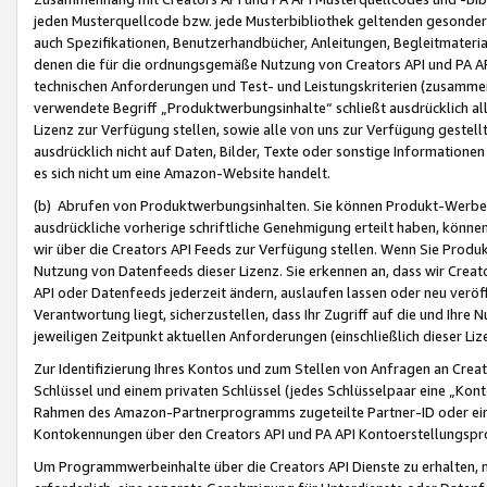
jeden Musterquellcode bzw. jede Musterbibliothek geltenden gesonder
auch Spezifikationen, Benutzerhandbücher, Anleitungen, Begleitmaterial
denen die für die ordnungsgemäße Nutzung von Creators API und PA A
technischen Anforderungen und Test- und Leistungskriterien (zusammen
verwendete Begriff „Produktwerbungsinhalte“ schließt ausdrücklich al
Lizenz zur Verfügung stellen, sowie alle von uns zur Verfügung gestel
ausdrücklich nicht auf Daten, Bilder, Texte oder sonstige Informatione
es sich nicht um eine Amazon-Website handelt.
(b) Abrufen von Produktwerbungsinhalten. Sie können Produkt-Werbein
ausdrückliche vorherige schriftliche Genehmigung erteilt haben, könn
wir über die Creators API Feeds zur Verfügung stellen. Wenn Sie Produk
Nutzung von Datenfeeds dieser Lizenz. Sie erkennen an, dass wir Creat
API oder Datenfeeds jederzeit ändern, auslaufen lassen oder neu veröffe
Verantwortung liegt, sicherzustellen, dass Ihr Zugriff auf die und Ihr
jeweiligen Zeitpunkt aktuellen Anforderungen (einschließlich dieser Liz
Zur Identifizierung Ihres Kontos und zum Stellen von Anfragen an Crea
Schlüssel und einem privaten Schlüssel (jedes Schlüsselpaar eine „Kon
Rahmen des Amazon-Partnerprogramms zugeteilte Partner-ID oder ein
Kontokennungen über den Creators API und PA API Kontoerstellungspro
Um Programmwerbeinhalte über die Creators API Dienste zu erhalten, m