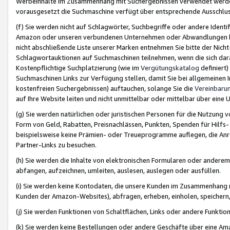
Werbeinhalte im Zusammenhang mit Suchergebnissen verwendet werden,
vorausgesetzt die Suchmaschine verfügt über entsprechende Ausschlu
(f) Sie werden nicht auf Schlagwörter, Suchbegriffe oder andere Ident
Amazon oder unseren verbundenen Unternehmen oder Abwandlungen bzw
nicht abschließende Liste unserer Marken entnehmen Sie bitte der Nich
Schlagwortauktionen auf Suchmaschinen teilnehmen, wenn die sich da
Kostenpflichtige Suchplatzierung (wie im
Vergütungskatalog
definiert
Suchmaschinen Links zur Verfügung stellen, damit Sie bei allgemeinen I
kostenfreien Suchergebnissen) auftauchen, solange Sie die
Vereinbaru
auf Ihre Website leiten und nicht unmittelbar oder mittelbar über eine
(g) Sie werden natürlichen oder juristischen Personen für die Nutzung 
Form von Geld, Rabatten, Preisnachlässen, Punkten, Spenden für Hilfs
beispielsweise keine Prämien- oder Treueprogramme auflegen, die Anrei
Partner-Links zu besuchen.
(h) Sie werden die Inhalte von elektronischen Formularen oder anderem M
abfangen, aufzeichnen, umleiten, auslesen, auslegen oder ausfüllen.
(i) Sie werden keine Kontodaten, die unsere Kunden im Zusammenhang 
Kunden der Amazon-Websites), abfragen, erheben, einholen, speichern,
(j) Sie werden Funktionen von Schaltflächen, Links oder andere Funkti
(k) Sie werden keine Bestellungen oder andere Geschäfte über eine Ama