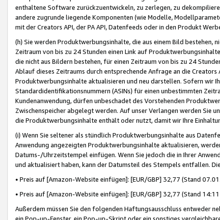
enthaltene Software zurückzuentwickeln, zu zerlegen, zu dekompilier
andere zugrunde liegende Komponenten (wie Modelle, Modellparameter
mit der Creators API, der PA API, Datenfeeds oder in den Produkt Werb
(h) Sie werden Produktwerbungsinhalte, die aus einem Bild bestehen, ni
Zeitraum von bis zu 24 Stunden einen Link auf Produktwerbungsinhalte
die nicht aus Bildern bestehen, für einen Zeitraum von bis zu 24 Stund
Ablauf dieses Zeitraums durch entsprechende Anfrage an die Creators 
Produktwerbungsinhalte aktualisieren und neu darstellen. Sofern wir Ih
Standardidentifikationsnummern (ASINs) für einen unbestimmten Zeitra
Kundenanwendung, dürfen unbeschadet des Vorstehenden Produktwerbu
Zwischenspeicher abgelegt werden. Auf unser Verlangen werden Sie un
die Produktwerbungsinhalte enthält oder nutzt, damit wir Ihre Einhalt
(i) Wenn Sie seltener als stündlich Produktwerbungsinhalte aus Datenfe
Anwendung angezeigten Produktwerbungsinhalte aktualisieren, werden 
Datums-/Uhrzeitstempel einfügen. Wenn Sie jedoch die in Ihrer Anwe
und aktualisiert haben, kann der Datumsteil des Stempels entfallen. Dies
• Preis auf [Amazon-Website einfügen]: [EUR/GBP] 32,77 (Stand 07.01.
• Preis auf [Amazon-Website einfügen]: [EUR/GBP] 32,77 (Stand 14:11 
Außerdem müssen Sie den folgenden Haftungsausschluss entweder neb
ein Pop-up-Fenster, ein Pop-up-Skript oder ein sonstiges vergleichba