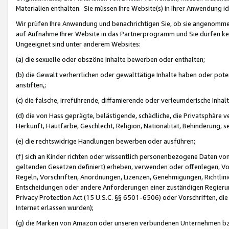
Materialien enthalten. Sie müssen Ihre Website(s) in Ihrer Anwendung ide
Wir prüfen Ihre Anwendung und benachrichtigen Sie, ob sie angenommen
auf Aufnahme Ihrer Website in das Partnerprogramm und Sie dürfen kei
Ungeeignet sind unter anderem Websites:
(a) die sexuelle oder obszöne Inhalte bewerben oder enthalten;
(b) die Gewalt verherrlichen oder gewalttätige Inhalte haben oder pot
anstiften,;
(c) die falsche, irreführende, diffamierende oder verleumderische Inha
(d) die von Hass geprägte, belästigende, schädliche, die Privatsphäre v
Herkunft, Hautfarbe, Geschlecht, Religion, Nationalität, Behinderung, 
(e) die rechtswidrige Handlungen bewerben oder ausführen;
(f) sich an Kinder richten oder wissentlich personenbezogene Daten vo
geltenden Gesetzen definiert) erheben, verwenden oder offenlegen, Vo
Regeln, Vorschriften, Anordnungen, Lizenzen, Genehmigungen, Richtlini
Entscheidungen oder andere Anforderungen einer zuständigen Regierung
Privacy Protection Act (15 U.S.C. §§ 6501-6506) oder Vorschriften, di
Internet erlassen wurden);
(g) die Marken von Amazon oder unseren verbundenen Unternehmen b