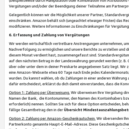
(beispielsweise durch Manipulation oder Kombination von Attributions-
Vergütungen und/oder der Beendigung deiner Teilnahme am Partnerp
Gelegentlich können wir die Möglichkeit unserer Partner, Standardv
einschränken. Amazon behält sich (ungeachtet etwaiger Fristen) das Re
modifizieren. Weitere Informationen zu Einschränkungen für Vergütung
6. Erfassung und Zahlung von Vergütungen
Wir werden wirtschaftlich vertretbare Anstrengungen unternehmen, um 
Nachverfolgung zu ermöglichen und unsere Berichte zu erstellen und di
diesem Monat verdient hast, zusammengefasst sind. Standardvergütung
auf den nächsten Betrag in der Landeswährung gerundet werden (z. B. C
über oder unter dem in deiner Preiskarte angegebenen Satz liegt. Wir
eine Amazon-Webseite etwa 60 Tage nach Ende jedes Kalendermonats, i
wurden. Du kannst wählen, ob du Zahlungen in einer anderen Währung
dafür entscheidest, erklärst du dich damit einverstanden, dass die K
Option 1: Zahlung per Überweisung.
Wir überweisen Ihre Vergütung dir
Namen der Bank, die Kontonummer, den Namen des Kontoinhabers bzw. a
erforderlich) nennen. Sollten Sie sich für diese Option entscheiden, be
fällige Gesamtbetrag den in der
Übersicht Mindestauszahlungsbet
Option 2: Zahlung per Amazon-Geschenkgutschein.
Wir übersenden Ihne
Partnerkonto genannte Haupt-E-Mail-Adresse. Diese Geschenkgutschei