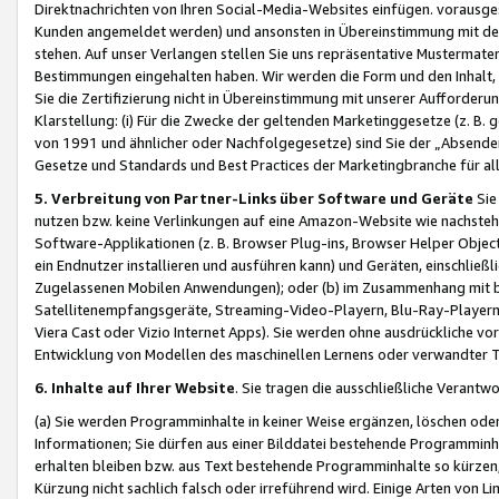
Direktnachrichten von Ihren Social-Media-Websites einfügen. vorausg
Kunden angemeldet werden) und ansonsten in Übereinstimmung mit der
stehen. Auf unser Verlangen stellen Sie uns repräsentative Mustermater
Bestimmungen eingehalten haben. Wir werden die Form und den Inhalt, di
Sie die Zertifizierung nicht in Übereinstimmung mit unserer Aufforderu
Klarstellung: (i) Für die Zwecke der geltenden Marketinggesetze (z. 
von 1991 und ähnlicher oder Nachfolgegesetze) sind Sie der „Absender“ j
Gesetze und Standards und Best Practices der Marketingbranche für 
5. Verbreitung von Partner-Links über Software und Geräte
Sie
nutzen bzw. keine Verlinkungen auf eine Amazon-Website wie nachsteh
Software-Applikationen (z. B. Browser Plug-ins, Browser Helper Objec
ein Endnutzer installieren und ausführen kann) und Geräten, einschlie
Zugelassenen Mobilen Anwendungen); oder (b) im Zusammenhang mit bzw.
Satellitenempfangsgeräte, Streaming-Video-Playern, Blu-Ray-Playern 
Viera Cast oder Vizio Internet Apps). Sie werden ohne ausdrückliche v
Entwicklung von Modellen des maschinellen Lernens oder verwandter 
6. Inhalte auf Ihrer Website
. Sie tragen die ausschließliche Verantwo
(a) Sie werden Programminhalte in keiner Weise ergänzen, löschen oder
Informationen; Sie dürfen aus einer Bilddatei bestehende Programminhal
erhalten bleiben bzw. aus Text bestehende Programminhalte so kürzen, 
Kürzung nicht sachlich falsch oder irreführend wird. Einige Arten von L