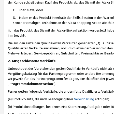
der Kunde schließt einen Kauf des Produkts ab, das Sie mit der Alexa 
C. über Alexa, oder
D. indem er das Produkt innerhalb der Skills Session in den Waren
seiner erstmaligen Teilnahme an der Alexa Shopping Action abschlie
iii. das Produkt, das Sie mit der Alexa-Einkaufsaktion vorgestellt ha
ihm bezahlt.
Die aus den einzelnen Qualifizierten Verkäufen generierten „
Qualifizi
Qualifizierten Verkäufe einnehmen, abzüglich etwaiger Versandkosten
Mehrwertsteuer), Servicegebühren, Gutschriften, Preisnachlässe, Bear
2. Ausgeschlossene Verkäufe
Unbeschadet des Vorstehenden gelten Qualifizierte Verkäufe nicht als
Vergütungskatalog für das Partnerprogramm oder andere Bestimmungen,
wir jeweils für das Partnerprogramm festlegen, einschließlich der jewe
„
Programmdokumentation
“).
Ferner gelten folgende Verkäufe, die andernfalls Qualifizierte Verkä
(a) Produktkäufe, die nach Beendigung Ihrer
Vereinbarung
erfolgen;
(b) Produktbestellungen, bei denen eine Stornierung, Rückgabe oder R