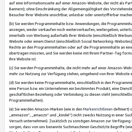
auf eine Informationsseite auf einer Amazon-Website, der nicht als Part
Bannern); ohne Einschränkung der Allgemeingültigkeit des Vorstehende
Besucher Ihrer Website unsichtbar, unlesbar oder unentzifferbar mache
(b) Sie werden Programminhalte bzw. Anwendungen, die Programminhalt
anzeigen, weder verkaufen noch weiterverkaufen, weitergeben, unterli
innerhalb von Werbung außerhalb Ihrer Website (einschließlich Werbun
Website oder einem Dienst (einschließlich Social Networking-Website
Rechte an den Programminhalten oder auf die Programminhalte an eine a
übertragen müssten, und Sie werden keine mit Ihrem Partner-Tag formati
Ihre Website ist.
(c) Sie werden Programminhalte, die nicht mehr auf einer Amazon-Websit
mehr zur Nutzung zur Verfügung stehen, umgehend von Ihrer Website e
(d) Sie werden keine Programminhalte, einschließlich in den Programmin
eine Person bzw. ein Unternehmen ein bestimmtes Produkt, eine Dienstle
geschäftlichen Beziehung oder Verbindung zu diesen steht (einschließli
Programminhalten).
(e) Sie werden Amazon-Marken (wie in den
Markenrichtlinien
definiert) 
„ammazon“, „amaozn“ und „kindel“) nicht zwecks Nutzung in einer Suc
Versuch unternehmen). Zusätzlich zu sonstigen Amazon zur Verfügung 
sorgen, dass von uns benannte Suchmaschinen Geschützte Begriffe (wie 