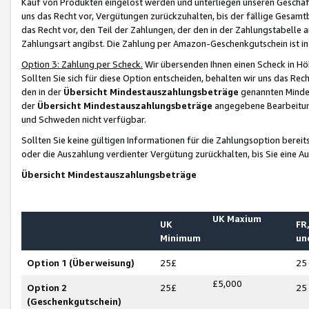
Kauf von Produkten eingelöst werden und unterliegen unseren Geschäf
uns das Recht vor, Vergütungen zurückzuhalten, bis der fällige Gesamt
das Recht vor, den Teil der Zahlungen, der den in der Zahlungstabelle 
Zahlungsart angibst. Die Zahlung per Amazon-Geschenkgutschein ist in
Option 3: Zahlung per Scheck.
Wir übersenden Ihnen einen Scheck in Höh
Sollten Sie sich für diese Option entscheiden, behalten wir uns das Rec
den in der
Übersicht Mindestauszahlungsbeträge
genannten Mindest
der
Übersicht Mindestauszahlungsbeträge
angegebene Bearbeitung
und Schweden nicht verfügbar.
Sollten Sie keine gültigen Informationen für die Zahlungsoption bereit
oder die Auszahlung verdienter Vergütung zurückhalten, bis Sie eine A
Übersicht Mindestauszahlungsbeträge
UK Maxium
UK
FR,
Minimum
un
Option 1 (Überweisung)
25£
25
£5,000
Option 2
25£
25
(Geschenkgutschein)