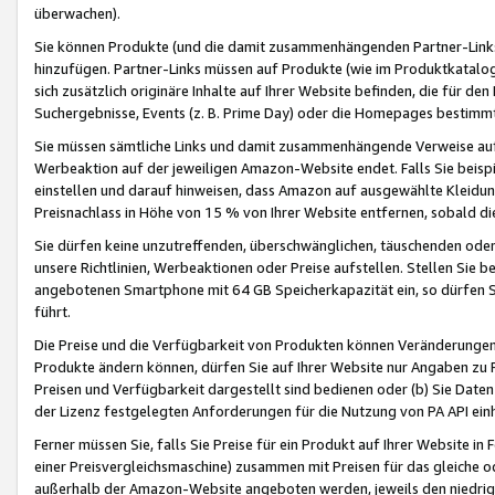
überwachen).
Sie können Produkte (und die damit zusammenhängenden Partner-Links)
hinzufügen. Partner-Links müssen auf Produkte (wie im Produktkatalog de
sich zusätzlich originäre Inhalte auf Ihrer Website befinden, die für 
Suchergebnisse, Events (z. B. Prime Day) oder die Homepages bestimmte
Sie müssen sämtliche Links und damit zusammenhängende Verweise auf z
Werbeaktion auf der jeweiligen Amazon-Website endet. Falls Sie beisp
einstellen und darauf hinweisen, dass Amazon auf ausgewählte Kleidun
Preisnachlass in Höhe von 15 % von Ihrer Website entfernen, sobald di
Sie dürfen keine unzutreffenden, überschwänglichen, täuschenden od
unsere Richtlinien, Werbeaktionen oder Preise aufstellen. Stellen Sie 
angebotenen Smartphone mit 64 GB Speicherkapazität ein, so dürfen S
führt.
Die Preise und die Verfügbarkeit von Produkten können Veränderungen 
Produkte ändern können, dürfen Sie auf Ihrer Website nur Angaben zu P
Preisen und Verfügbarkeit dargestellt sind bedienen oder (b) Sie Daten
der Lizenz festgelegten Anforderungen für die Nutzung von PA API einh
Ferner müssen Sie, falls Sie Preise für ein Produkt auf Ihrer Website in 
einer Preisvergleichsmaschine) zusammen mit Preisen für das gleiche o
außerhalb der Amazon-Website angeboten werden, jeweils den niedrigst