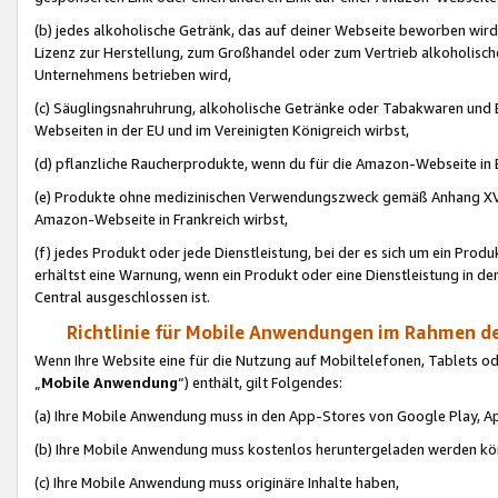
(b) jedes alkoholische Getränk, das auf deiner Webseite beworben wird
Lizenz zur Herstellung, zum Großhandel oder zum Vertrieb alkoholisch
Unternehmens betrieben wird,
(c) Säuglingsnahruhrung, alkoholische Getränke oder Tabakwaren und E
Webseiten in der EU und im Vereinigten Königreich wirbst,
(d) pflanzliche Raucherprodukte, wenn du für die Amazon-Webseite in B
(e) Produkte ohne medizinischen Verwendungszweck gemäß Anhang XVI 
Amazon-Webseite in Frankreich wirbst,
(f) jedes Produkt oder jede Dienstleistung, bei der es sich um ein Prod
erhältst eine Warnung, wenn ein Produkt oder eine Dienstleistung in de
Central ausgeschlossen ist.
Richtlinie für Mobile Anwendungen im Rahmen de
Wenn Ihre Website eine für die Nutzung auf Mobiltelefonen, Tablets 
„
Mobile Anwendung
“) enthält, gilt Folgendes:
(a) Ihre Mobile Anwendung muss in den App-Stores von Google Play, A
(b) Ihre Mobile Anwendung muss kostenlos heruntergeladen werden könn
(c) Ihre Mobile Anwendung muss originäre Inhalte haben,