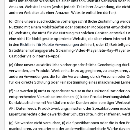
nicht mit anderen Websites als einer Amazon-Website verlinken oder i
Amazon-Website lenken (wobei jedoch Teile Ihrer Anwendung, die nich
anderen Websites als einer Amazon-Website enthalten dürfen).
(d) Ohne unsere ausdrückliche vorherige schriftliche Zustimmung werd
Nutzung mit einem Mobiltelefon oder sonstigen Mobilgerät entwickelt
(1) Websites, die nicht für die Nutzung mit solchen Geräten entwickelt
eine nicht für Mobilgeräte optimierte Website, die über einen Interne
in den
Richtlinie für Mobile Anwendungen
definiert, oder (3) Beistellge
Satellitenempfangsgeräte, Streaming-Video-Player, Blu-Ray-Player ode
Cast oder Vizio Internet-Apps).
(e) Ohne unsere ausdrückliche vorherige schriftliche Genehmigung dürfe
verwenden, um Produkt-Werbeinhalte zu aggregieren, zu analysieren, 
anderen Anwendungen, die für die Verwendung durch Personen oder Or
für die direkte Schulung oder Feinabstimmung eines maschinellen Lern
(f) Sie werden (i) nicht in irgendeiner Weise in die Funktionalität ode
entsprechenden Versuch unternehmen; (ii) keine Produktwerbungsinha
Kontaktaufnahme mit Verkäufern oder Kunden oder sonstiger Werbeaktiv
API, Datenfeeds, Produktwerbungsinhalten oder Spezifikationen erschei
Eigentumsrechte oder gewerblicher Schutzrechte, nicht entfernen, verd
(g) Sie werden nicht versuchen, (i) die Spezifikationen oder die in de
manipulieren, zu reparieren oder anderweitig abgeleitete Werke davon z