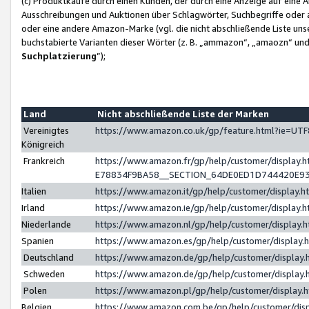
(c) Produktkäufe durch einen Kunden, der durch eine Anzeige auf eine 
Ausschreibungen und Auktionen über Schlagwörter, Suchbegriffe oder 
oder eine andere Amazon-Marke (vgl. die nicht abschließende Liste un
buchstabierte Varianten dieser Wörter (z. B. „ammazon“, „amaozn“ und „
Suchplatzierung
”);
Land
Nicht abschließende Liste der Marken
Vereinigtes
https://www.amazon.co.uk/gp/feature.html?ie=U
Königreich
Frankreich
https://www.amazon.fr/gp/help/customer/displa
E78834F9BA58__SECTION_64DE0ED1D744420E9
Italien
https://www.amazon.it/gp/help/customer/display
Irland
https://www.amazon.ie/gp/help/customer/displa
Niederlande
https://www.amazon.nl/gp/help/customer/display
Spanien
https://www.amazon.es/gp/help/customer/display
Deutschland
https://www.amazon.de/gp/help/customer/displa
Schweden
https://www.amazon.de/gp/help/customer/displa
Polen
https://www.amazon.pl/gp/help/customer/display
Belgien
https://www.amazon.com.be/gp/help/customer/d