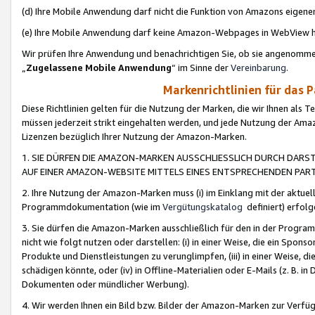
(d) Ihre Mobile Anwendung darf nicht die Funktion von Amazons eige
(e) Ihre Mobile Anwendung darf keine Amazon-Webpages in WebView 
Wir prüfen Ihre Anwendung und benachrichtigen Sie, ob sie angenomm
„
Zugelassene Mobile Anwendung
“ im Sinne der
Vereinbarung
.
Markenrichtlinien für das 
Diese Richtlinien gelten für die Nutzung der Marken, die wir Ihnen als 
müssen jederzeit strikt eingehalten werden, und jede Nutzung der Ama
Lizenzen bezüglich Ihrer Nutzung der Amazon-Marken.
1. SIE DÜRFEN DIE AMAZON-MARKEN AUSSCHLIESSLICH DURCH DARS
AUF EINER AMAZON-WEBSITE MITTELS EINES ENTSPRECHENDEN PART
2. Ihre Nutzung der Amazon-Marken muss (i) im Einklang mit der aktuells
Programmdokumentation (wie im
Vergütungskatalog
definiert) erfolg
3. Sie dürfen die Amazon-Marken ausschließlich für den in der Progr
nicht wie folgt nutzen oder darstellen: (i) in einer Weise, die ein Spo
Produkte und Dienstleistungen zu verunglimpfen, (iii) in einer Weise
schädigen könnte, oder (iv) in Offline-Materialien oder E-Mails (z. B.
Dokumenten oder mündlicher Werbung).
4. Wir werden Ihnen ein Bild bzw. Bilder der Amazon-Marken zur Verfüg