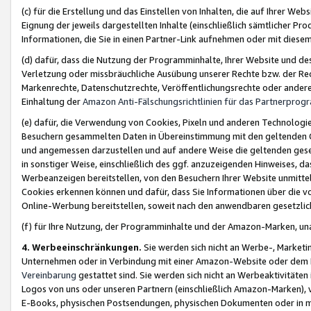
(c) für die Erstellung und das Einstellen von Inhalten, die auf Ihrer We
Eignung der jeweils dargestellten Inhalte (einschließlich sämtlicher 
Informationen, die Sie in einen Partner-Link aufnehmen oder mit diese
(d) dafür, dass die Nutzung der Programminhalte, Ihrer Website und des 
Verletzung oder missbräuchliche Ausübung unserer Rechte bzw. der Recht
Markenrechte, Datenschutzrechte, Veröffentlichungsrechte oder anderer
Einhaltung der
Amazon Anti-Fälschungsrichtlinien für das Partnerpro
(e) dafür, die Verwendung von Cookies, Pixeln und anderen Technologien
Besuchern gesammelten Daten in Übereinstimmung mit den geltenden Ge
und angemessen darzustellen und auf andere Weise die geltenden geset
in sonstiger Weise, einschließlich des ggf. anzuzeigenden Hinweises, d
Werbeanzeigen bereitstellen, von den Besuchern Ihrer Website unmitte
Cookies erkennen können und dafür, dass Sie Informationen über die v
Online-Werbung bereitstellen, soweit nach den anwendbaren gesetzlic
(f) für Ihre Nutzung, der Programminhalte und der Amazon-Marken, u
4. Werbeeinschränkungen.
Sie werden sich nicht an Werbe-, Market
Unternehmen oder in Verbindung mit einer Amazon-Website oder dem Pa
Vereinbarung
gestattet sind. Sie werden sich nicht an Werbeaktivitäten
Logos von uns oder unseren Partnern (einschließlich Amazon-Marken), 
E-Books, physischen Postsendungen, physischen Dokumenten oder in 