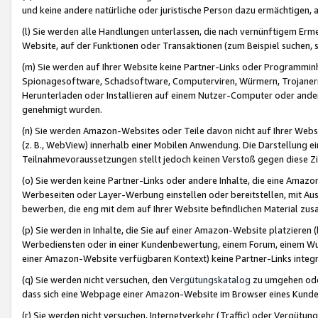
und keine andere natürliche oder juristische Person dazu ermächtigen, a
(l) Sie werden alle Handlungen unterlassen, die nach vernünftigem Erme
Website, auf der Funktionen oder Transaktionen (zum Beispiel suchen, s
(m) Sie werden auf Ihrer Website keine Partner-Links oder Programmin
Spionagesoftware, Schadsoftware, Computerviren, Würmern, Trojaner
Herunterladen oder Installieren auf einem Nutzer-Computer oder ande
genehmigt wurden.
(n) Sie werden Amazon-Websites oder Teile davon nicht auf Ihrer Websi
(z. B., WebView) innerhalb einer Mobilen Anwendung. Die Darstellung ein
Teilnahmevoraussetzungen stellt jedoch keinen Verstoß gegen diese Zif
(o) Sie werden keine Partner-Links oder andere Inhalte, die eine Am
Werbeseiten oder Layer-Werbung einstellen oder bereitstellen, mit Au
bewerben, die eng mit dem auf Ihrer Website befindlichen Material z
(p) Sie werden in Inhalte, die Sie auf einer Amazon-Website platzier
Werbediensten oder in einer Kundenbewertung, einem Forum, einem Wun
einer Amazon-Website verfügbaren Kontext) keine Partner-Links integr
(q) Sie werden nicht versuchen, den
Vergütungskatalog
zu umgehen oder
dass sich eine Webpage einer Amazon-Website im Browser eines Kunden 
(r) Sie werden nicht versuchen, Internetverkehr (Traffic) oder Vergü