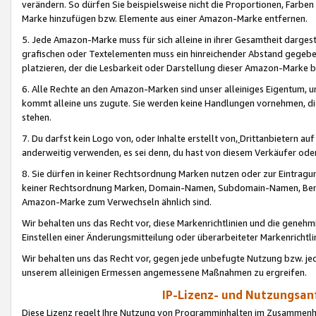
verändern. So dürfen Sie beispielsweise nicht die Proportionen, Farb
Marke hinzufügen bzw. Elemente aus einer Amazon-Marke entfernen.
5. Jede Amazon-Marke muss für sich alleine in ihrer Gesamtheit darge
grafischen oder Textelementen muss ein hinreichender Abstand gegebe
platzieren, der die Lesbarkeit oder Darstellung dieser Amazon-Marke b
6. Alle Rechte an den Amazon-Marken sind unser alleiniges Eigentum, 
kommt alleine uns zugute. Sie werden keine Handlungen vornehmen, 
stehen.
7. Du darfst kein Logo von, oder Inhalte erstellt von,
Drittanbietern au
anderweitig verwenden, es sei denn, du hast von diesem Verkäufer oder
8. Sie dürfen in keiner Rechtsordnung Marken nutzen oder zur Eintragu
keiner Rechtsordnung Marken, Domain-Namen, Subdomain-Namen, Benu
Amazon-Marke zum Verwechseln ähnlich sind.
Wir behalten uns das Recht vor, diese Markenrichtlinien und die gene
Einstellen einer Änderungsmitteilung oder überarbeiteter Markenricht
Wir behalten uns das Recht vor, gegen jede unbefugte Nutzung bzw. jede 
unserem alleinigen Ermessen angemessene Maßnahmen zu ergreifen.
IP-Lizenz- und Nutzungsan
Diese Lizenz regelt Ihre Nutzung von Programminhalten im Zusammen