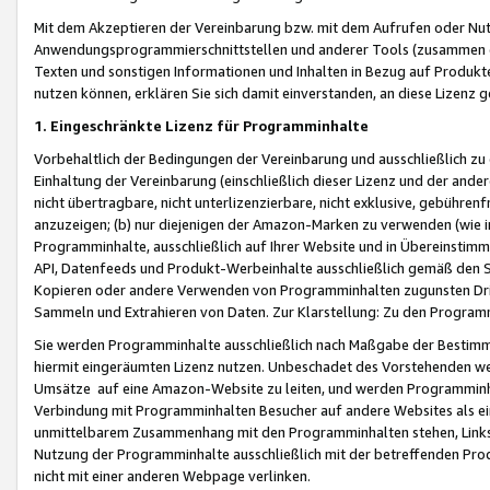
Mit dem Akzeptieren der Vereinbarung bzw. mit dem Aufrufen oder Nutz
Anwendungsprogrammierschnittstellen und anderer Tools (zusammen die
Texten und sonstigen Informationen und Inhalten in Bezug auf Produkte
nutzen können, erklären Sie sich damit einverstanden, an diese Lizenz 
1. Eingeschränkte Lizenz für Programminhalte
Vorbehaltlich der Bedingungen der Vereinbarung und ausschließlich z
Einhaltung der Vereinbarung (einschließlich dieser Lizenz und der ande
nicht übertragbare, nicht unterlizenzierbare, nicht exklusive, gebühren
anzuzeigen; (b) nur diejenigen der Amazon-Marken zu verwenden (wie in 
Programminhalte, ausschließlich auf Ihrer Website und in Übereinstimmu
API, Datenfeeds und Produkt-Werbeinhalte ausschließlich gemäß den Spe
Kopieren oder andere Verwenden von Programminhalten zugunsten Dri
Sammeln und Extrahieren von Daten. Zur Klarstellung: Zu den Program
Sie werden Programminhalte ausschließlich nach Maßgabe der Besti
hiermit eingeräumten Lizenz nutzen. Unbeschadet des Vorstehenden we
Umsätze auf eine Amazon-Website zu leiten, und werden Programminhal
Verbindung mit Programminhalten Besucher auf andere Websites als ein
unmittelbarem Zusammenhang mit den Programminhalten stehen, Links z
Nutzung der Programminhalte ausschließlich mit der betreffenden Pr
nicht mit einer anderen Webpage verlinken.