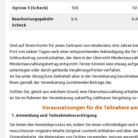
Option 3 (Scheck)
50£
50
Bearbeitungsgebühr
k.A.
k.A
Scheck
Sind auf Ihrem Konto für einen Zeitraum von mindestens drei Jahren kein
Frist von sieben Tagen nach einer entsprechenden Ankündigung die für
Schlussbetrag zurückzuhalten, der dem in der Übersicht Mindestausz
Mindestauszahlungsbetrag entspricht. Ferner können eine etwaig aufg
unterliegen oder durch geltende Verjährungsfristen verfallen.
An Sie unter Abzug bzw. Einbehalt aller in der Vereinbarung beschrieb
Ihnen gemäß der Vereinbarung zustehenden Beträge dar.
Sollten Sie, gleich aus welchem Grund, eine Überschusszahlung erhalte
an Sie im Rahmen der Vereinbarung zukünftig zahlbaren Vergütung zu 
Voraussetzungen für die Teilnahme a
1. Anmeldung und Teilnahmeberechtigung
Sie leiten den Anmeldeprozess ein, indem Sie einen vollständigen und 
muss/müssen originäre Inhalte (original content) enthalten und über d
Originalinhalte, die Materialien von Dritten verwenden, müssen wese