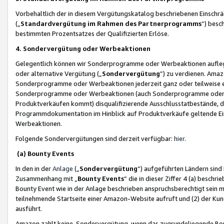
Vorbehaltlich der in diesem Vergütungskatalog beschriebenen Einschr
(„
Standardvergütung im Rahmen des Partnerprogramms
“) besc
bestimmten Prozentsatzes der Qualifizierten Erlöse.
4. Sondervergütung oder Werbeaktionen
Gelegentlich können wir Sonderprogramme oder Werbeaktionen auflegen,
oder alternative Vergütung („
Sondervergütung
”) zu verdienen. Amazo
Sonderprogramme oder Werbeaktionen jederzeit ganz oder teilweise einz
Sonderprogramme oder Werbeaktionen (auch Sonderprogramme oder We
Produktverkäufen kommt) disqualifizierende Ausschlusstatbestände, di
Programmdokumentation im Hinblick auf Produktverkäufe geltende E
Werbeaktionen.
Folgende Sondervergütungen sind derzeit verfügbar:
hier
.
(a) Bounty Events
In den in der
Anlage
(„
Sondervergütung
“) aufgeführten Ländern sind
Zusammenhang mit „
Bounty Events
“ die in dieser Ziffer 4 (a) besch
Bounty Event wie in der Anlage beschrieben anspruchsberechtigt sein mu
teilnehmende Startseite einer Amazon-Website aufruft und (2) der Kun
ausführt.
Amazon zahlt keine Sondervergütung, wenn das zugrundeliegende Boun