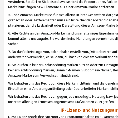
verändern. So dürfen Sie beispielsweise nicht die Proportionen, Farb
Marke hinzufügen bzw. Elemente aus einer Amazon-Marke entfernen.
5. Jede Amazon-Marke muss für sich alleine in ihrer Gesamtheit darge
grafischen oder Textelementen muss ein hinreichender Abstand gegebe
platzieren, der die Lesbarkeit oder Darstellung dieser Amazon-Marke b
6. Alle Rechte an den Amazon-Marken sind unser alleiniges Eigentum, 
kommt alleine uns zugute. Sie werden keine Handlungen vornehmen, 
stehen.
7. Du darfst kein Logo von, oder Inhalte erstellt von,
Drittanbietern au
anderweitig verwenden, es sei denn, du hast von diesem Verkäufer oder
8. Sie dürfen in keiner Rechtsordnung Marken nutzen oder zur Eintragu
keiner Rechtsordnung Marken, Domain-Namen, Subdomain-Namen, Benu
Amazon-Marke zum Verwechseln ähnlich sind.
Wir behalten uns das Recht vor, diese Markenrichtlinien und die gene
Einstellen einer Änderungsmitteilung oder überarbeiteter Markenricht
Wir behalten uns das Recht vor, gegen jede unbefugte Nutzung bzw. jede 
unserem alleinigen Ermessen angemessene Maßnahmen zu ergreifen.
IP-Lizenz- und Nutzungsan
Diese Lizenz regelt Ihre Nutzung von Programminhalten im Zusammen