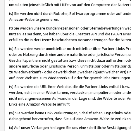
umzuleiten (einschließlich mit Hilfe von auf den Computern der Nutzer i
(s) Sie werden nicht durch Roboter, Softwareprogramme oder auf andere
Amazon-Website generieren.
(t) Sie werden unsere Kundenrezensionen oder Sternebewertungen wed
nutzen, es sei denn, Sie haben über die Creators API und die PA API e
erfüllen die in der Lizenz beschriebenen Voraussetzungen für die Nutzu
(u) Sie werden weder unmittelbar noch mittelbar über Partner-Links P
oder zu Nutzung durch eine andere natürliche oder juristische Person,
Geschäftspartnern nicht gestatten bzw. diese nicht dazu auffordern od
andere natürliche oder juristische Person, unmittelbar oder mittelbar
zu Wiederverkaufs- oder gewerblichen Zwecken (gleich welcher Art) 
auf Ihrer Website zum Wiederverkauf oder für gewerbliche Nutzungen 
(v) Sie werden die URL Ihrer Website, die die Partner-Links enthält b
werden, nicht in einer Weise tarnen, verstecken, manipulieren oder and
nicht mit angemessenem Aufwand in der Lage sind, die Website oder A
Links eine Amazon-Website aufruft.
(w) Sie werden keine Link-Verkürzungen, Schaltflächen, Hyperlinks ode
dahingehend hervorrufen, dass Sie auf eine Amazon-Website verlinken
(x) Auf unser Verlangen hin legen Sie uns eine schriftliche Bestätigung