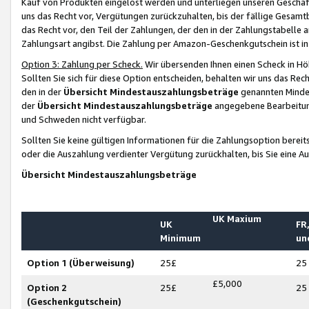
Kauf von Produkten eingelöst werden und unterliegen unseren Geschäf
uns das Recht vor, Vergütungen zurückzuhalten, bis der fällige Gesamt
das Recht vor, den Teil der Zahlungen, der den in der Zahlungstabelle 
Zahlungsart angibst. Die Zahlung per Amazon-Geschenkgutschein ist in
Option 3: Zahlung per Scheck.
Wir übersenden Ihnen einen Scheck in Höh
Sollten Sie sich für diese Option entscheiden, behalten wir uns das Rec
den in der
Übersicht Mindestauszahlungsbeträge
genannten Mindest
der
Übersicht Mindestauszahlungsbeträge
angegebene Bearbeitung
und Schweden nicht verfügbar.
Sollten Sie keine gültigen Informationen für die Zahlungsoption bereit
oder die Auszahlung verdienter Vergütung zurückhalten, bis Sie eine A
Übersicht Mindestauszahlungsbeträge
UK Maxium
UK
FR,
Minimum
un
Option 1 (Überweisung)
25£
25
£5,000
Option 2
25£
25
(Geschenkgutschein)