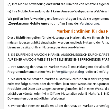
(d) Ihre Mobile Anwendung darf nicht die Funktion von Amazons eige
(e) Ihre Mobile Anwendung darf keine Amazon-Webpages in WebView 
Wir prüfen Ihre Anwendung und benachrichtigen Sie, ob sie angenomm
„
Zugelassene Mobile Anwendung
“ im Sinne der
Vereinbarung
.
Markenrichtlinien für das 
Diese Richtlinien gelten für die Nutzung der Marken, die wir Ihnen als 
müssen jederzeit strikt eingehalten werden, und jede Nutzung der Ama
Lizenzen bezüglich Ihrer Nutzung der Amazon-Marken.
1. SIE DÜRFEN DIE AMAZON-MARKEN AUSSCHLIESSLICH DURCH DARS
AUF EINER AMAZON-WEBSITE MITTELS EINES ENTSPRECHENDEN PART
2. Ihre Nutzung der Amazon-Marken muss (i) im Einklang mit der aktuells
Programmdokumentation (wie im
Vergütungskatalog
definiert) erfolg
3. Sie dürfen die Amazon-Marken ausschließlich für den in der Progr
nicht wie folgt nutzen oder darstellen: (i) in einer Weise, die ein Spo
Produkte und Dienstleistungen zu verunglimpfen, (iii) in einer Weise
schädigen könnte, oder (iv) in Offline-Materialien oder E-Mails (z. B.
Dokumenten oder mündlicher Werbung).
4. Wir werden Ihnen ein Bild bzw. Bilder der Amazon-Marken zur Verfüg