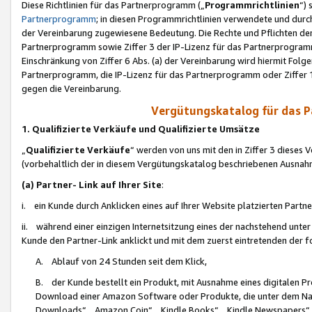
Diese Richtlinien für das Partnerprogramm („
Programmrichtlinien
“)
Partnerprogramm
; in diesen Programmrichtlinien verwendete und durch
der Vereinbarung zugewiesene Bedeutung. Die Rechte und Pflichten de
Partnerprogramm sowie Ziffer 3 der IP-Lizenz für das Partnerprogram
Einschränkung von Ziffer 6 Abs. (a) der Vereinbarung wird hiermit Fol
Partnerprogramm, die IP-Lizenz für das Partnerprogramm oder Ziffer 1
gegen die Vereinbarung.
Vergütungskatalog für das 
1. Qualifizierte Verkäufe und Qualifizierte Umsätze
„
Qualifizierte Verkäufe
“ werden von uns mit den in Ziffer 3 diese
(vorbehaltlich der in diesem Vergütungskatalog beschriebenen Ausnah
(a) Partner- Link auf Ihrer Site
:
i. ein Kunde durch Anklicken eines auf Ihrer Website platzierten Part
ii. während einer einzigen Internetsitzung eines der nachstehend unter (i)
Kunde den Partner-Link anklickt und mit dem zuerst eintretenden der f
A. Ablauf von 24 Stunden seit dem Klick,
B. der Kunde bestellt ein Produkt, mit Ausnahme eines digitalen P
Download einer Amazon Software oder Produkte, die unter dem N
Downloads“, „Amazon Coin“, „Kindle Books“, „Kindle Newspapers“, „