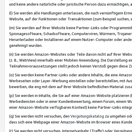
und keine andere natürliche oder juristische Person dazu ermächtigen, a
(l) Sie werden alle Handlungen unterlassen, die nach vernünftigem Erme
Website, auf der Funktionen oder Transaktionen (zum Beispiel suchen, s
(m) Sie werden auf Ihrer Website keine Partner-Links oder Programmin
Spionagesoftware, Schadsoftware, Computerviren, Würmern, Trojaner
Herunterladen oder Installieren auf einem Nutzer-Computer oder ande
genehmigt wurden.
(n) Sie werden Amazon-Websites oder Teile davon nicht auf Ihrer Websi
(z. B., WebView) innerhalb einer Mobilen Anwendung. Die Darstellung ein
Teilnahmevoraussetzungen stellt jedoch keinen Verstoß gegen diese Zif
(o) Sie werden keine Partner-Links oder andere Inhalte, die eine Am
Werbeseiten oder Layer-Werbung einstellen oder bereitstellen, mit Au
bewerben, die eng mit dem auf Ihrer Website befindlichen Material z
(p) Sie werden in Inhalte, die Sie auf einer Amazon-Website platzier
Werbediensten oder in einer Kundenbewertung, einem Forum, einem Wun
einer Amazon-Website verfügbaren Kontext) keine Partner-Links integr
(q) Sie werden nicht versuchen, den
Vergütungskatalog
zu umgehen oder
dass sich eine Webpage einer Amazon-Website im Browser eines Kunden 
(r) Sie werden nicht versuchen, Internetverkehr (Traffic) oder Vergü