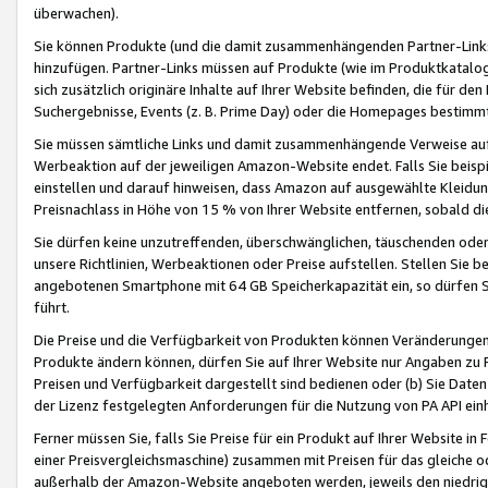
überwachen).
Sie können Produkte (und die damit zusammenhängenden Partner-Links)
hinzufügen. Partner-Links müssen auf Produkte (wie im Produktkatalog de
sich zusätzlich originäre Inhalte auf Ihrer Website befinden, die für 
Suchergebnisse, Events (z. B. Prime Day) oder die Homepages bestimmte
Sie müssen sämtliche Links und damit zusammenhängende Verweise auf z
Werbeaktion auf der jeweiligen Amazon-Website endet. Falls Sie beisp
einstellen und darauf hinweisen, dass Amazon auf ausgewählte Kleidun
Preisnachlass in Höhe von 15 % von Ihrer Website entfernen, sobald di
Sie dürfen keine unzutreffenden, überschwänglichen, täuschenden od
unsere Richtlinien, Werbeaktionen oder Preise aufstellen. Stellen Sie 
angebotenen Smartphone mit 64 GB Speicherkapazität ein, so dürfen S
führt.
Die Preise und die Verfügbarkeit von Produkten können Veränderungen 
Produkte ändern können, dürfen Sie auf Ihrer Website nur Angaben zu P
Preisen und Verfügbarkeit dargestellt sind bedienen oder (b) Sie Daten
der Lizenz festgelegten Anforderungen für die Nutzung von PA API einh
Ferner müssen Sie, falls Sie Preise für ein Produkt auf Ihrer Website in 
einer Preisvergleichsmaschine) zusammen mit Preisen für das gleiche o
außerhalb der Amazon-Website angeboten werden, jeweils den niedrigst