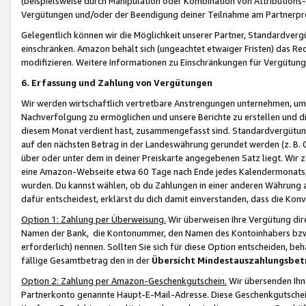
(beispielsweise durch Manipulation oder Kombination von Attributions-
Vergütungen und/oder der Beendigung deiner Teilnahme am Partnerp
Gelegentlich können wir die Möglichkeit unserer Partner, Standardv
einschränken. Amazon behält sich (ungeachtet etwaiger Fristen) das Re
modifizieren. Weitere Informationen zu Einschränkungen für Vergütung
6. Erfassung und Zahlung von Vergütungen
Wir werden wirtschaftlich vertretbare Anstrengungen unternehmen, um 
Nachverfolgung zu ermöglichen und unsere Berichte zu erstellen und di
diesem Monat verdient hast, zusammengefasst sind. Standardvergütung
auf den nächsten Betrag in der Landeswährung gerundet werden (z. B. C
über oder unter dem in deiner Preiskarte angegebenen Satz liegt. Wir
eine Amazon-Webseite etwa 60 Tage nach Ende jedes Kalendermonats, i
wurden. Du kannst wählen, ob du Zahlungen in einer anderen Währung
dafür entscheidest, erklärst du dich damit einverstanden, dass die K
Option 1: Zahlung per Überweisung.
Wir überweisen Ihre Vergütung dir
Namen der Bank, die Kontonummer, den Namen des Kontoinhabers bzw. a
erforderlich) nennen. Sollten Sie sich für diese Option entscheiden, be
fällige Gesamtbetrag den in der
Übersicht Mindestauszahlungsbet
Option 2: Zahlung per Amazon-Geschenkgutschein.
Wir übersenden Ihne
Partnerkonto genannte Haupt-E-Mail-Adresse. Diese Geschenkgutschei