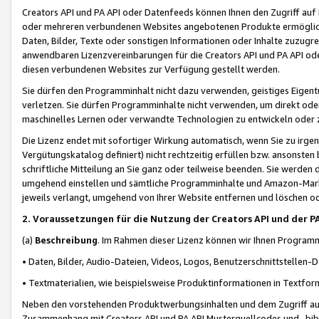
Creators API und PA API oder Datenfeeds können Ihnen den Zugriff auf D
oder mehreren verbundenen Websites angebotenen Produkte ermögliche
Daten, Bilder, Texte oder sonstigen Informationen oder Inhalte zuzugre
anwendbaren Lizenzvereinbarungen für die Creators API und PA API od
diesen verbundenen Websites zur Verfügung gestellt werden.
Sie dürfen den Programminhalt nicht dazu verwenden, geistiges Eigent
verletzen. Sie dürfen Programminhalte nicht verwenden, um direkt ode
maschinelles Lernen oder verwandte Technologien zu entwickeln oder zu
Die Lizenz endet mit sofortiger Wirkung automatisch, wenn Sie zu irg
Vergütungskatalog definiert) nicht rechtzeitig erfüllen bzw. ansonsten
schriftliche Mitteilung an Sie ganz oder teilweise beenden. Sie werden
umgehend einstellen und sämtliche Programminhalte und Amazon-Marke
jeweils verlangt, umgehend von Ihrer Website entfernen und löschen od
2. Voraussetzungen für die Nutzung der Creators API und der P
(a)
Beschreibung
. Im Rahmen dieser Lizenz können wir Ihnen Programmi
• Daten, Bilder, Audio-Dateien, Videos, Logos, Benutzerschnittstellen-
• Textmaterialien, wie beispielsweise Produktinformationen in Textfor
Neben den vorstehenden Produktwerbungsinhalten und dem Zugriff auf 
Zusammenhang mit Creators API und PA API Musterquellcodes und -bibli