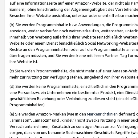
auf eine Informationsseite auf einer Amazon-Website, der nicht als Part
Bannern); ohne Einschränkung der Allgemeingültigkeit des Vorstehende
Besucher Ihrer Website unsichtbar, unlesbar oder unentzifferbar mache
(b) Sie werden Programminhalte bzw. Anwendungen, die Programminhalt
anzeigen, weder verkaufen noch weiterverkaufen, weitergeben, unterli
innerhalb von Werbung außerhalb Ihrer Website (einschließlich Werbun
Website oder einem Dienst (einschließlich Social Networking-Website
Rechte an den Programminhalten oder auf die Programminhalte an eine a
übertragen müssten, und Sie werden keine mit Ihrem Partner-Tag formati
Ihre Website ist.
(c) Sie werden Programminhalte, die nicht mehr auf einer Amazon-Websit
mehr zur Nutzung zur Verfügung stehen, umgehend von Ihrer Website e
(d) Sie werden keine Programminhalte, einschließlich in den Programmin
eine Person bzw. ein Unternehmen ein bestimmtes Produkt, eine Dienstle
geschäftlichen Beziehung oder Verbindung zu diesen steht (einschließli
Programminhalten).
(e) Sie werden Amazon-Marken (wie in den
Markenrichtlinien
definiert) 
„ammazon“, „amaozn“ und „kindel“) nicht zwecks Nutzung in einer Suc
Versuch unternehmen). Zusätzlich zu sonstigen Amazon zur Verfügung 
sorgen, dass von uns benannte Suchmaschinen Geschützte Begriffe (wie 