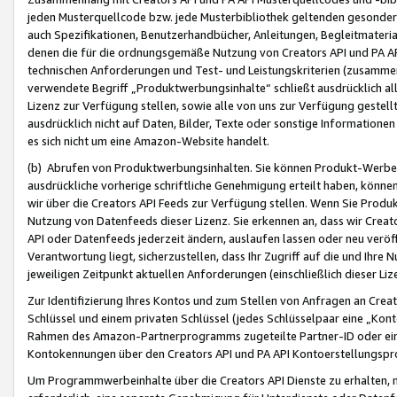
jeden Musterquellcode bzw. jede Musterbibliothek geltenden gesonder
auch Spezifikationen, Benutzerhandbücher, Anleitungen, Begleitmaterial
denen die für die ordnungsgemäße Nutzung von Creators API und PA A
technischen Anforderungen und Test- und Leistungskriterien (zusammen
verwendete Begriff „Produktwerbungsinhalte“ schließt ausdrücklich al
Lizenz zur Verfügung stellen, sowie alle von uns zur Verfügung gestel
ausdrücklich nicht auf Daten, Bilder, Texte oder sonstige Informatione
es sich nicht um eine Amazon-Website handelt.
(b) Abrufen von Produktwerbungsinhalten. Sie können Produkt-Werbein
ausdrückliche vorherige schriftliche Genehmigung erteilt haben, könn
wir über die Creators API Feeds zur Verfügung stellen. Wenn Sie Produk
Nutzung von Datenfeeds dieser Lizenz. Sie erkennen an, dass wir Creat
API oder Datenfeeds jederzeit ändern, auslaufen lassen oder neu veröffe
Verantwortung liegt, sicherzustellen, dass Ihr Zugriff auf die und Ihr
jeweiligen Zeitpunkt aktuellen Anforderungen (einschließlich dieser Liz
Zur Identifizierung Ihres Kontos und zum Stellen von Anfragen an Crea
Schlüssel und einem privaten Schlüssel (jedes Schlüsselpaar eine „Kon
Rahmen des Amazon-Partnerprogramms zugeteilte Partner-ID oder ein
Kontokennungen über den Creators API und PA API Kontoerstellungspro
Um Programmwerbeinhalte über die Creators API Dienste zu erhalten, m