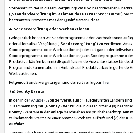
Vorbehaltlich der in diesem Vergütungskatalog beschriebenen Einschr
(„
Standardvergütung im Rahmen des Partnerprogramms
“) besc
bestimmten Prozentsatzes der Qualifizierten Erlöse.
4. Sondervergütung oder Werbeaktionen
Gelegentlich können wir Sonderprogramme oder Werbeaktionen auflegen,
oder alternative Vergütung („
Sondervergütung
”) zu verdienen. Amazo
Sonderprogramme oder Werbeaktionen jederzeit ganz oder teilweise einz
Sonderprogramme oder Werbeaktionen (auch Sonderprogramme oder We
Produktverkäufen kommt) disqualifizierende Ausschlusstatbestände, di
Programmdokumentation im Hinblick auf Produktverkäufe geltende E
Werbeaktionen.
Folgende Sondervergütungen sind derzeit verfügbar:
hier
.
(a) Bounty Events
In den in der
Anlage
(„
Sondervergütung
“) aufgeführten Ländern sind
Zusammenhang mit „
Bounty Events
“ die in dieser Ziffer 4 (a) besch
Bounty Event wie in der Anlage beschrieben anspruchsberechtigt sein mu
teilnehmende Startseite einer Amazon-Website aufruft und (2) der Kun
ausführt.
Amazon zahlt keine Sondervergütung, wenn das zugrundeliegende Boun