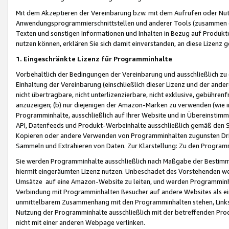
Mit dem Akzeptieren der Vereinbarung bzw. mit dem Aufrufen oder Nutz
Anwendungsprogrammierschnittstellen und anderer Tools (zusammen die
Texten und sonstigen Informationen und Inhalten in Bezug auf Produkte
nutzen können, erklären Sie sich damit einverstanden, an diese Lizenz 
1. Eingeschränkte Lizenz für Programminhalte
Vorbehaltlich der Bedingungen der Vereinbarung und ausschließlich z
Einhaltung der Vereinbarung (einschließlich dieser Lizenz und der ande
nicht übertragbare, nicht unterlizenzierbare, nicht exklusive, gebühren
anzuzeigen; (b) nur diejenigen der Amazon-Marken zu verwenden (wie in 
Programminhalte, ausschließlich auf Ihrer Website und in Übereinstimmu
API, Datenfeeds und Produkt-Werbeinhalte ausschließlich gemäß den Spe
Kopieren oder andere Verwenden von Programminhalten zugunsten Dri
Sammeln und Extrahieren von Daten. Zur Klarstellung: Zu den Program
Sie werden Programminhalte ausschließlich nach Maßgabe der Besti
hiermit eingeräumten Lizenz nutzen. Unbeschadet des Vorstehenden we
Umsätze auf eine Amazon-Website zu leiten, und werden Programminhal
Verbindung mit Programminhalten Besucher auf andere Websites als ein
unmittelbarem Zusammenhang mit den Programminhalten stehen, Links z
Nutzung der Programminhalte ausschließlich mit der betreffenden Pr
nicht mit einer anderen Webpage verlinken.