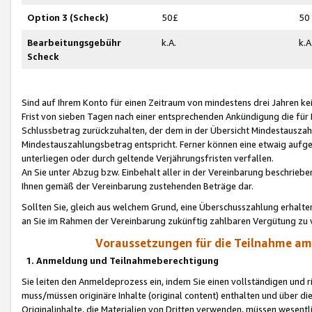
Option 3 (Scheck)
50£
50
Bearbeitungsgebühr
k.A.
k.A
Scheck
Sind auf Ihrem Konto für einen Zeitraum von mindestens drei Jahren kein
Frist von sieben Tagen nach einer entsprechenden Ankündigung die für
Schlussbetrag zurückzuhalten, der dem in der Übersicht Mindestausz
Mindestauszahlungsbetrag entspricht. Ferner können eine etwaig aufg
unterliegen oder durch geltende Verjährungsfristen verfallen.
An Sie unter Abzug bzw. Einbehalt aller in der Vereinbarung beschrieb
Ihnen gemäß der Vereinbarung zustehenden Beträge dar.
Sollten Sie, gleich aus welchem Grund, eine Überschusszahlung erhalte
an Sie im Rahmen der Vereinbarung zukünftig zahlbaren Vergütung zu 
Voraussetzungen für die Teilnahme a
1. Anmeldung und Teilnahmeberechtigung
Sie leiten den Anmeldeprozess ein, indem Sie einen vollständigen und 
muss/müssen originäre Inhalte (original content) enthalten und über d
Originalinhalte, die Materialien von Dritten verwenden, müssen wese