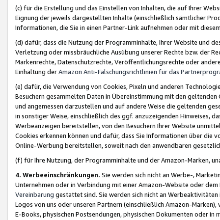
(c) für die Erstellung und das Einstellen von Inhalten, die auf Ihrer We
Eignung der jeweils dargestellten Inhalte (einschließlich sämtlicher 
Informationen, die Sie in einen Partner-Link aufnehmen oder mit diese
(d) dafür, dass die Nutzung der Programminhalte, Ihrer Website und des 
Verletzung oder missbräuchliche Ausübung unserer Rechte bzw. der Recht
Markenrechte, Datenschutzrechte, Veröffentlichungsrechte oder anderer
Einhaltung der
Amazon Anti-Fälschungsrichtlinien für das Partnerpro
(e) dafür, die Verwendung von Cookies, Pixeln und anderen Technologien
Besuchern gesammelten Daten in Übereinstimmung mit den geltenden Ge
und angemessen darzustellen und auf andere Weise die geltenden geset
in sonstiger Weise, einschließlich des ggf. anzuzeigenden Hinweises, d
Werbeanzeigen bereitstellen, von den Besuchern Ihrer Website unmitte
Cookies erkennen können und dafür, dass Sie Informationen über die v
Online-Werbung bereitstellen, soweit nach den anwendbaren gesetzlic
(f) für Ihre Nutzung, der Programminhalte und der Amazon-Marken, u
4. Werbeeinschränkungen.
Sie werden sich nicht an Werbe-, Market
Unternehmen oder in Verbindung mit einer Amazon-Website oder dem Pa
Vereinbarung
gestattet sind. Sie werden sich nicht an Werbeaktivitäten
Logos von uns oder unseren Partnern (einschließlich Amazon-Marken), 
E-Books, physischen Postsendungen, physischen Dokumenten oder in 