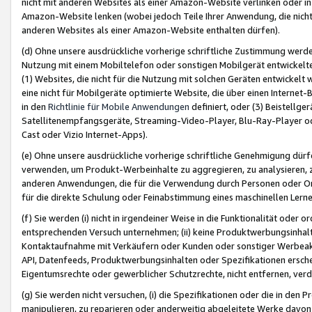
nicht mit anderen Websites als einer Amazon-Website verlinken oder i
Amazon-Website lenken (wobei jedoch Teile Ihrer Anwendung, die nich
anderen Websites als einer Amazon-Website enthalten dürfen).
(d) Ohne unsere ausdrückliche vorherige schriftliche Zustimmung werd
Nutzung mit einem Mobiltelefon oder sonstigen Mobilgerät entwickelt
(1) Websites, die nicht für die Nutzung mit solchen Geräten entwickelt
eine nicht für Mobilgeräte optimierte Website, die über einen Interne
in den
Richtlinie für Mobile Anwendungen
definiert, oder (3) Beistellge
Satellitenempfangsgeräte, Streaming-Video-Player, Blu-Ray-Player ode
Cast oder Vizio Internet-Apps).
(e) Ohne unsere ausdrückliche vorherige schriftliche Genehmigung dürfe
verwenden, um Produkt-Werbeinhalte zu aggregieren, zu analysieren, 
anderen Anwendungen, die für die Verwendung durch Personen oder Or
für die direkte Schulung oder Feinabstimmung eines maschinellen Lern
(f) Sie werden (i) nicht in irgendeiner Weise in die Funktionalität ode
entsprechenden Versuch unternehmen; (ii) keine Produktwerbungsinha
Kontaktaufnahme mit Verkäufern oder Kunden oder sonstiger Werbeaktiv
API, Datenfeeds, Produktwerbungsinhalten oder Spezifikationen erschei
Eigentumsrechte oder gewerblicher Schutzrechte, nicht entfernen, verd
(g) Sie werden nicht versuchen, (i) die Spezifikationen oder die in de
manipulieren, zu reparieren oder anderweitig abgeleitete Werke davon z