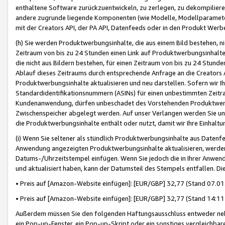
enthaltene Software zurückzuentwickeln, zu zerlegen, zu dekompilier
andere zugrunde liegende Komponenten (wie Modelle, Modellparameter
mit der Creators API, der PA API, Datenfeeds oder in den Produkt Werb
(h) Sie werden Produktwerbungsinhalte, die aus einem Bild bestehen, ni
Zeitraum von bis zu 24 Stunden einen Link auf Produktwerbungsinhalte
die nicht aus Bildern bestehen, für einen Zeitraum von bis zu 24 Stund
Ablauf dieses Zeitraums durch entsprechende Anfrage an die Creators 
Produktwerbungsinhalte aktualisieren und neu darstellen. Sofern wir Ih
Standardidentifikationsnummern (ASINs) für einen unbestimmten Zeitra
Kundenanwendung, dürfen unbeschadet des Vorstehenden Produktwerbu
Zwischenspeicher abgelegt werden. Auf unser Verlangen werden Sie un
die Produktwerbungsinhalte enthält oder nutzt, damit wir Ihre Einhalt
(i) Wenn Sie seltener als stündlich Produktwerbungsinhalte aus Datenfe
Anwendung angezeigten Produktwerbungsinhalte aktualisieren, werden 
Datums-/Uhrzeitstempel einfügen. Wenn Sie jedoch die in Ihrer Anwe
und aktualisiert haben, kann der Datumsteil des Stempels entfallen. Dies
• Preis auf [Amazon-Website einfügen]: [EUR/GBP] 32,77 (Stand 07.01.
• Preis auf [Amazon-Website einfügen]: [EUR/GBP] 32,77 (Stand 14:11 
Außerdem müssen Sie den folgenden Haftungsausschluss entweder neb
ein Pop-up-Fenster, ein Pop-up-Skript oder ein sonstiges vergleichba