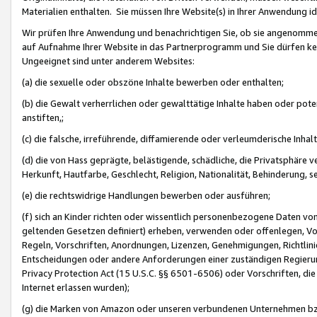
Materialien enthalten. Sie müssen Ihre Website(s) in Ihrer Anwendung ide
Wir prüfen Ihre Anwendung und benachrichtigen Sie, ob sie angenommen
auf Aufnahme Ihrer Website in das Partnerprogramm und Sie dürfen kei
Ungeeignet sind unter anderem Websites:
(a) die sexuelle oder obszöne Inhalte bewerben oder enthalten;
(b) die Gewalt verherrlichen oder gewalttätige Inhalte haben oder pot
anstiften,;
(c) die falsche, irreführende, diffamierende oder verleumderische Inha
(d) die von Hass geprägte, belästigende, schädliche, die Privatsphäre v
Herkunft, Hautfarbe, Geschlecht, Religion, Nationalität, Behinderung, 
(e) die rechtswidrige Handlungen bewerben oder ausführen;
(f) sich an Kinder richten oder wissentlich personenbezogene Daten vo
geltenden Gesetzen definiert) erheben, verwenden oder offenlegen, Vo
Regeln, Vorschriften, Anordnungen, Lizenzen, Genehmigungen, Richtlini
Entscheidungen oder andere Anforderungen einer zuständigen Regierung
Privacy Protection Act (15 U.S.C. §§ 6501-6506) oder Vorschriften, di
Internet erlassen wurden);
(g) die Marken von Amazon oder unseren verbundenen Unternehmen b