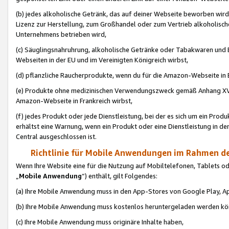
(b) jedes alkoholische Getränk, das auf deiner Webseite beworben wird
Lizenz zur Herstellung, zum Großhandel oder zum Vertrieb alkoholisch
Unternehmens betrieben wird,
(c) Säuglingsnahruhrung, alkoholische Getränke oder Tabakwaren und E
Webseiten in der EU und im Vereinigten Königreich wirbst,
(d) pflanzliche Raucherprodukte, wenn du für die Amazon-Webseite in B
(e) Produkte ohne medizinischen Verwendungszweck gemäß Anhang XVI 
Amazon-Webseite in Frankreich wirbst,
(f) jedes Produkt oder jede Dienstleistung, bei der es sich um ein Prod
erhältst eine Warnung, wenn ein Produkt oder eine Dienstleistung in de
Central ausgeschlossen ist.
Richtlinie für Mobile Anwendungen im Rahmen de
Wenn Ihre Website eine für die Nutzung auf Mobiltelefonen, Tablets 
„
Mobile Anwendung
“) enthält, gilt Folgendes:
(a) Ihre Mobile Anwendung muss in den App-Stores von Google Play, A
(b) Ihre Mobile Anwendung muss kostenlos heruntergeladen werden könn
(c) Ihre Mobile Anwendung muss originäre Inhalte haben,