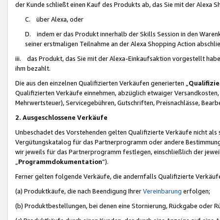
der Kunde schließt einen Kauf des Produkts ab, das Sie mit der Alexa 
C. über Alexa, oder
D. indem er das Produkt innerhalb der Skills Session in den Waren
seiner erstmaligen Teilnahme an der Alexa Shopping Action abschlie
iii. das Produkt, das Sie mit der Alexa-Einkaufsaktion vorgestellt ha
ihm bezahlt.
Die aus den einzelnen Qualifizierten Verkäufen generierten „
Qualifizi
Qualifizierten Verkäufe einnehmen, abzüglich etwaiger Versandkosten
Mehrwertsteuer), Servicegebühren, Gutschriften, Preisnachlässe, Bear
2. Ausgeschlossene Verkäufe
Unbeschadet des Vorstehenden gelten Qualifizierte Verkäufe nicht als
Vergütungskatalog für das Partnerprogramm oder andere Bestimmungen,
wir jeweils für das Partnerprogramm festlegen, einschließlich der jewe
„
Programmdokumentation
“).
Ferner gelten folgende Verkäufe, die andernfalls Qualifizierte Verkä
(a) Produktkäufe, die nach Beendigung Ihrer
Vereinbarung
erfolgen;
(b) Produktbestellungen, bei denen eine Stornierung, Rückgabe oder R