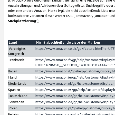
(c) Produktkäufe durch einen Kunden, der durch eine Anzeige auf eine 
Ausschreibungen und Auktionen über Schlagwörter, Suchbegriffe oder 
oder eine andere Amazon-Marke (vgl. die nicht abschließende Liste un
buchstabierte Varianten dieser Wörter (z. B. „ammazon“, „amaozn“ und „
Suchplatzierung
”);
Land
Nicht abschließende Liste der Marken
Vereinigtes
https://www.amazon.co.uk/gp/feature.html?ie=U
Königreich
Frankreich
https://www.amazon.fr/gp/help/customer/displa
E78834F9BA58__SECTION_64DE0ED1D744420E9
Italien
https://www.amazon.it/gp/help/customer/display
Irland
https://www.amazon.ie/gp/help/customer/displa
Niederlande
https://www.amazon.nl/gp/help/customer/display
Spanien
https://www.amazon.es/gp/help/customer/display
Deutschland
https://www.amazon.de/gp/help/customer/displa
Schweden
https://www.amazon.de/gp/help/customer/displa
Polen
https://www.amazon.pl/gp/help/customer/display
Belgien
https://www.amazon.com.be/gp/help/customer/d