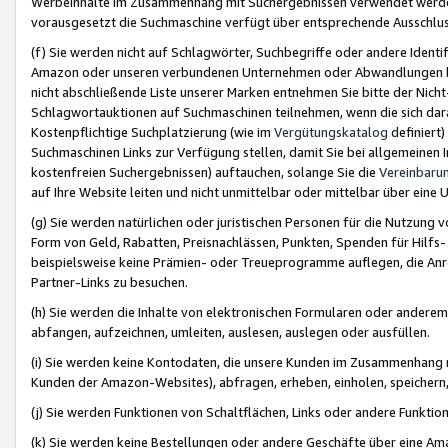
Werbeinhalte im Zusammenhang mit Suchergebnissen verwendet werden,
vorausgesetzt die Suchmaschine verfügt über entsprechende Ausschlu
(f) Sie werden nicht auf Schlagwörter, Suchbegriffe oder andere Ident
Amazon oder unseren verbundenen Unternehmen oder Abwandlungen bzw
nicht abschließende Liste unserer Marken entnehmen Sie bitte der Nich
Schlagwortauktionen auf Suchmaschinen teilnehmen, wenn die sich da
Kostenpflichtige Suchplatzierung (wie im
Vergütungskatalog
definiert
Suchmaschinen Links zur Verfügung stellen, damit Sie bei allgemeinen I
kostenfreien Suchergebnissen) auftauchen, solange Sie die
Vereinbaru
auf Ihre Website leiten und nicht unmittelbar oder mittelbar über eine
(g) Sie werden natürlichen oder juristischen Personen für die Nutzung 
Form von Geld, Rabatten, Preisnachlässen, Punkten, Spenden für Hilfs
beispielsweise keine Prämien- oder Treueprogramme auflegen, die Anrei
Partner-Links zu besuchen.
(h) Sie werden die Inhalte von elektronischen Formularen oder anderem M
abfangen, aufzeichnen, umleiten, auslesen, auslegen oder ausfüllen.
(i) Sie werden keine Kontodaten, die unsere Kunden im Zusammenhang 
Kunden der Amazon-Websites), abfragen, erheben, einholen, speichern,
(j) Sie werden Funktionen von Schaltflächen, Links oder andere Funkti
(k) Sie werden keine Bestellungen oder andere Geschäfte über eine Ama