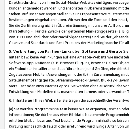
Direktnachrichten von Ihren Social-Media-Websites einfügen. vorausg
Kunden angemeldet werden) und ansonsten in Übereinstimmung mit der
stehen. Auf unser Verlangen stellen Sie uns repräsentative Mustermater
Bestimmungen eingehalten haben. Wir werden die Form und den Inhalt, di
Sie die Zertifizierung nicht in Übereinstimmung mit unserer Aufforderu
Klarstellung: (i) Für die Zwecke der geltenden Marketinggesetze (z. 
von 1991 und ähnlicher oder Nachfolgegesetze) sind Sie der „Absender“ j
Gesetze und Standards und Best Practices der Marketingbranche für 
5. Verbreitung von Partner-Links über Software und Geräte
Sie
nutzen bzw. keine Verlinkungen auf eine Amazon-Website wie nachsteh
Software-Applikationen (z. B. Browser Plug-ins, Browser Helper Objec
ein Endnutzer installieren und ausführen kann) und Geräten, einschlie
Zugelassenen Mobilen Anwendungen); oder (b) im Zusammenhang mit bzw.
Satellitenempfangsgeräte, Streaming-Video-Playern, Blu-Ray-Playern 
Viera Cast oder Vizio Internet Apps). Sie werden ohne ausdrückliche v
Entwicklung von Modellen des maschinellen Lernens oder verwandter 
6. Inhalte auf Ihrer Website
. Sie tragen die ausschließliche Verantwo
(a) Sie werden Programminhalte in keiner Weise ergänzen, löschen oder
Informationen; Sie dürfen aus einer Bilddatei bestehende Programminhal
erhalten bleiben bzw. aus Text bestehende Programminhalte so kürzen, 
Kürzung nicht sachlich falsch oder irreführend wird. Einige Arten von L