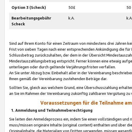
Option 3 (Scheck)
50£
50
Bearbeitungsgebühr
k.A.
k.A
Scheck
Sind auf Ihrem Konto für einen Zeitraum von mindestens drei Jahren kein
Frist von sieben Tagen nach einer entsprechenden Ankündigung die für
Schlussbetrag zurückzuhalten, der dem in der Übersicht Mindestausz
Mindestauszahlungsbetrag entspricht. Ferner können eine etwaig aufg
unterliegen oder durch geltende Verjährungsfristen verfallen.
An Sie unter Abzug bzw. Einbehalt aller in der Vereinbarung beschrieb
Ihnen gemäß der Vereinbarung zustehenden Beträge dar.
Sollten Sie, gleich aus welchem Grund, eine Überschusszahlung erhalte
an Sie im Rahmen der Vereinbarung zukünftig zahlbaren Vergütung zu 
Voraussetzungen für die Teilnahme a
1. Anmeldung und Teilnahmeberechtigung
Sie leiten den Anmeldeprozess ein, indem Sie einen vollständigen und 
muss/müssen originäre Inhalte (original content) enthalten und über d
Originalinhalte, die Materialien von Dritten verwenden, müssen wese