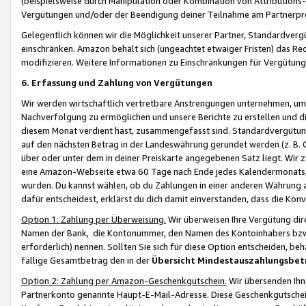
(beispielsweise durch Manipulation oder Kombination von Attributions-
Vergütungen und/oder der Beendigung deiner Teilnahme am Partnerp
Gelegentlich können wir die Möglichkeit unserer Partner, Standardv
einschränken. Amazon behält sich (ungeachtet etwaiger Fristen) das Re
modifizieren. Weitere Informationen zu Einschränkungen für Vergütung
6. Erfassung und Zahlung von Vergütungen
Wir werden wirtschaftlich vertretbare Anstrengungen unternehmen, um 
Nachverfolgung zu ermöglichen und unsere Berichte zu erstellen und di
diesem Monat verdient hast, zusammengefasst sind. Standardvergütung
auf den nächsten Betrag in der Landeswährung gerundet werden (z. B. C
über oder unter dem in deiner Preiskarte angegebenen Satz liegt. Wir
eine Amazon-Webseite etwa 60 Tage nach Ende jedes Kalendermonats, i
wurden. Du kannst wählen, ob du Zahlungen in einer anderen Währung
dafür entscheidest, erklärst du dich damit einverstanden, dass die K
Option 1: Zahlung per Überweisung.
Wir überweisen Ihre Vergütung dir
Namen der Bank, die Kontonummer, den Namen des Kontoinhabers bzw. a
erforderlich) nennen. Sollten Sie sich für diese Option entscheiden, be
fällige Gesamtbetrag den in der
Übersicht Mindestauszahlungsbet
Option 2: Zahlung per Amazon-Geschenkgutschein.
Wir übersenden Ihne
Partnerkonto genannte Haupt-E-Mail-Adresse. Diese Geschenkgutschei