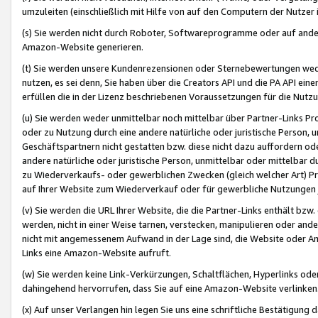
umzuleiten (einschließlich mit Hilfe von auf den Computern der Nutzer i
(s) Sie werden nicht durch Roboter, Softwareprogramme oder auf andere
Amazon-Website generieren.
(t) Sie werden unsere Kundenrezensionen oder Sternebewertungen wed
nutzen, es sei denn, Sie haben über die Creators API und die PA API e
erfüllen die in der Lizenz beschriebenen Voraussetzungen für die Nutzu
(u) Sie werden weder unmittelbar noch mittelbar über Partner-Links P
oder zu Nutzung durch eine andere natürliche oder juristische Person,
Geschäftspartnern nicht gestatten bzw. diese nicht dazu auffordern od
andere natürliche oder juristische Person, unmittelbar oder mittelbar
zu Wiederverkaufs- oder gewerblichen Zwecken (gleich welcher Art) 
auf Ihrer Website zum Wiederverkauf oder für gewerbliche Nutzungen 
(v) Sie werden die URL Ihrer Website, die die Partner-Links enthält b
werden, nicht in einer Weise tarnen, verstecken, manipulieren oder and
nicht mit angemessenem Aufwand in der Lage sind, die Website oder A
Links eine Amazon-Website aufruft.
(w) Sie werden keine Link-Verkürzungen, Schaltflächen, Hyperlinks ode
dahingehend hervorrufen, dass Sie auf eine Amazon-Website verlinken
(x) Auf unser Verlangen hin legen Sie uns eine schriftliche Bestätigung