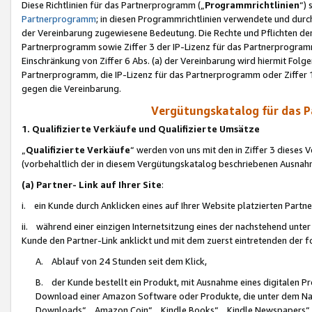
Diese Richtlinien für das Partnerprogramm („
Programmrichtlinien
“)
Partnerprogramm
; in diesen Programmrichtlinien verwendete und durch
der Vereinbarung zugewiesene Bedeutung. Die Rechte und Pflichten de
Partnerprogramm sowie Ziffer 3 der IP-Lizenz für das Partnerprogram
Einschränkung von Ziffer 6 Abs. (a) der Vereinbarung wird hiermit Fol
Partnerprogramm, die IP-Lizenz für das Partnerprogramm oder Ziffer 1
gegen die Vereinbarung.
Vergütungskatalog für das 
1. Qualifizierte Verkäufe und Qualifizierte Umsätze
„
Qualifizierte Verkäufe
“ werden von uns mit den in Ziffer 3 diese
(vorbehaltlich der in diesem Vergütungskatalog beschriebenen Ausnah
(a) Partner- Link auf Ihrer Site
:
i. ein Kunde durch Anklicken eines auf Ihrer Website platzierten Part
ii. während einer einzigen Internetsitzung eines der nachstehend unter (i)
Kunde den Partner-Link anklickt und mit dem zuerst eintretenden der f
A. Ablauf von 24 Stunden seit dem Klick,
B. der Kunde bestellt ein Produkt, mit Ausnahme eines digitalen P
Download einer Amazon Software oder Produkte, die unter dem N
Downloads“, „Amazon Coin“, „Kindle Books“, „Kindle Newspapers“, „