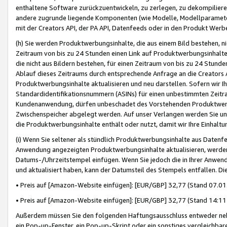
enthaltene Software zurückzuentwickeln, zu zerlegen, zu dekompilier
andere zugrunde liegende Komponenten (wie Modelle, Modellparameter
mit der Creators API, der PA API, Datenfeeds oder in den Produkt Werb
(h) Sie werden Produktwerbungsinhalte, die aus einem Bild bestehen, ni
Zeitraum von bis zu 24 Stunden einen Link auf Produktwerbungsinhalte
die nicht aus Bildern bestehen, für einen Zeitraum von bis zu 24 Stund
Ablauf dieses Zeitraums durch entsprechende Anfrage an die Creators 
Produktwerbungsinhalte aktualisieren und neu darstellen. Sofern wir Ih
Standardidentifikationsnummern (ASINs) für einen unbestimmten Zeitra
Kundenanwendung, dürfen unbeschadet des Vorstehenden Produktwerbu
Zwischenspeicher abgelegt werden. Auf unser Verlangen werden Sie un
die Produktwerbungsinhalte enthält oder nutzt, damit wir Ihre Einhalt
(i) Wenn Sie seltener als stündlich Produktwerbungsinhalte aus Datenfe
Anwendung angezeigten Produktwerbungsinhalte aktualisieren, werden 
Datums-/Uhrzeitstempel einfügen. Wenn Sie jedoch die in Ihrer Anwe
und aktualisiert haben, kann der Datumsteil des Stempels entfallen. Dies
• Preis auf [Amazon-Website einfügen]: [EUR/GBP] 32,77 (Stand 07.01.
• Preis auf [Amazon-Website einfügen]: [EUR/GBP] 32,77 (Stand 14:11 
Außerdem müssen Sie den folgenden Haftungsausschluss entweder neb
ein Pop-up-Fenster, ein Pop-up-Skript oder ein sonstiges vergleichba