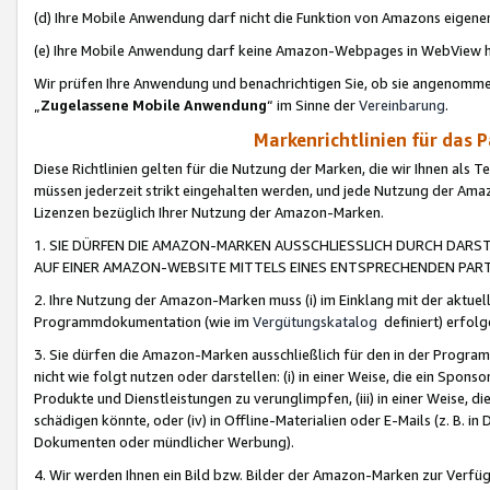
(d) Ihre Mobile Anwendung darf nicht die Funktion von Amazons eige
(e) Ihre Mobile Anwendung darf keine Amazon-Webpages in WebView 
Wir prüfen Ihre Anwendung und benachrichtigen Sie, ob sie angenomm
„
Zugelassene Mobile Anwendung
“ im Sinne der
Vereinbarung
.
Markenrichtlinien für das 
Diese Richtlinien gelten für die Nutzung der Marken, die wir Ihnen als 
müssen jederzeit strikt eingehalten werden, und jede Nutzung der Ama
Lizenzen bezüglich Ihrer Nutzung der Amazon-Marken.
1. SIE DÜRFEN DIE AMAZON-MARKEN AUSSCHLIESSLICH DURCH DARS
AUF EINER AMAZON-WEBSITE MITTELS EINES ENTSPRECHENDEN PART
2. Ihre Nutzung der Amazon-Marken muss (i) im Einklang mit der aktuells
Programmdokumentation (wie im
Vergütungskatalog
definiert) erfolg
3. Sie dürfen die Amazon-Marken ausschließlich für den in der Progr
nicht wie folgt nutzen oder darstellen: (i) in einer Weise, die ein Spo
Produkte und Dienstleistungen zu verunglimpfen, (iii) in einer Weise
schädigen könnte, oder (iv) in Offline-Materialien oder E-Mails (z. B.
Dokumenten oder mündlicher Werbung).
4. Wir werden Ihnen ein Bild bzw. Bilder der Amazon-Marken zur Verfüg