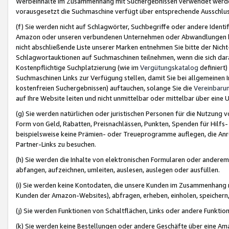
Werbeinhalte im Zusammenhang mit Suchergebnissen verwendet werden,
vorausgesetzt die Suchmaschine verfügt über entsprechende Ausschlu
(f) Sie werden nicht auf Schlagwörter, Suchbegriffe oder andere Ident
Amazon oder unseren verbundenen Unternehmen oder Abwandlungen bzw
nicht abschließende Liste unserer Marken entnehmen Sie bitte der Nich
Schlagwortauktionen auf Suchmaschinen teilnehmen, wenn die sich da
Kostenpflichtige Suchplatzierung (wie im
Vergütungskatalog
definiert
Suchmaschinen Links zur Verfügung stellen, damit Sie bei allgemeinen I
kostenfreien Suchergebnissen) auftauchen, solange Sie die
Vereinbaru
auf Ihre Website leiten und nicht unmittelbar oder mittelbar über eine
(g) Sie werden natürlichen oder juristischen Personen für die Nutzung 
Form von Geld, Rabatten, Preisnachlässen, Punkten, Spenden für Hilfs
beispielsweise keine Prämien- oder Treueprogramme auflegen, die Anrei
Partner-Links zu besuchen.
(h) Sie werden die Inhalte von elektronischen Formularen oder anderem M
abfangen, aufzeichnen, umleiten, auslesen, auslegen oder ausfüllen.
(i) Sie werden keine Kontodaten, die unsere Kunden im Zusammenhang 
Kunden der Amazon-Websites), abfragen, erheben, einholen, speichern,
(j) Sie werden Funktionen von Schaltflächen, Links oder andere Funkti
(k) Sie werden keine Bestellungen oder andere Geschäfte über eine Ama