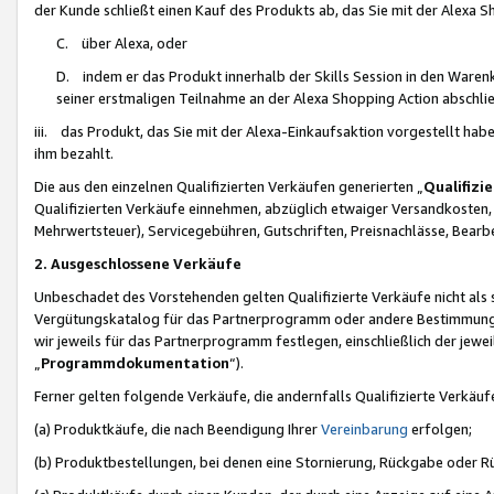
der Kunde schließt einen Kauf des Produkts ab, das Sie mit der Alexa 
C. über Alexa, oder
D. indem er das Produkt innerhalb der Skills Session in den Waren
seiner erstmaligen Teilnahme an der Alexa Shopping Action abschlie
iii. das Produkt, das Sie mit der Alexa-Einkaufsaktion vorgestellt ha
ihm bezahlt.
Die aus den einzelnen Qualifizierten Verkäufen generierten „
Qualifizi
Qualifizierten Verkäufe einnehmen, abzüglich etwaiger Versandkosten
Mehrwertsteuer), Servicegebühren, Gutschriften, Preisnachlässe, Bear
2. Ausgeschlossene Verkäufe
Unbeschadet des Vorstehenden gelten Qualifizierte Verkäufe nicht als
Vergütungskatalog für das Partnerprogramm oder andere Bestimmungen,
wir jeweils für das Partnerprogramm festlegen, einschließlich der jewe
„
Programmdokumentation
“).
Ferner gelten folgende Verkäufe, die andernfalls Qualifizierte Verkä
(a) Produktkäufe, die nach Beendigung Ihrer
Vereinbarung
erfolgen;
(b) Produktbestellungen, bei denen eine Stornierung, Rückgabe oder R