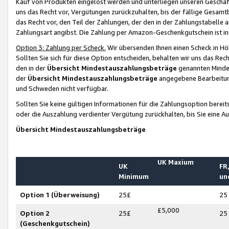
Kauf von Produkten eingelöst werden und unterliegen unseren Geschäf
uns das Recht vor, Vergütungen zurückzuhalten, bis der fällige Gesamt
das Recht vor, den Teil der Zahlungen, der den in der Zahlungstabelle 
Zahlungsart angibst. Die Zahlung per Amazon-Geschenkgutschein ist in
Option 3: Zahlung per Scheck.
Wir übersenden Ihnen einen Scheck in Höh
Sollten Sie sich für diese Option entscheiden, behalten wir uns das Rec
den in der
Übersicht Mindestauszahlungsbeträge
genannten Mindest
der
Übersicht Mindestauszahlungsbeträge
angegebene Bearbeitung
und Schweden nicht verfügbar.
Sollten Sie keine gültigen Informationen für die Zahlungsoption bereit
oder die Auszahlung verdienter Vergütung zurückhalten, bis Sie eine A
Übersicht Mindestauszahlungsbeträge
UK Maxium
UK
FR,
Minimum
un
Option 1 (Überweisung)
25£
25
£5,000
Option 2
25£
25
(Geschenkgutschein)