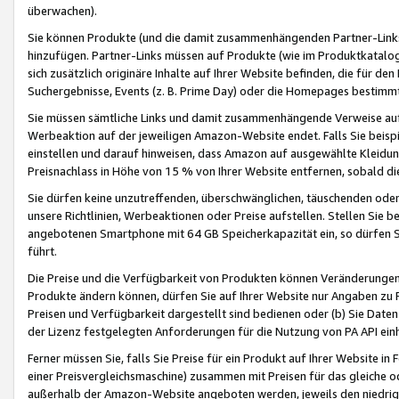
überwachen).
Sie können Produkte (und die damit zusammenhängenden Partner-Links)
hinzufügen. Partner-Links müssen auf Produkte (wie im Produktkatalog de
sich zusätzlich originäre Inhalte auf Ihrer Website befinden, die für 
Suchergebnisse, Events (z. B. Prime Day) oder die Homepages bestimmte
Sie müssen sämtliche Links und damit zusammenhängende Verweise auf z
Werbeaktion auf der jeweiligen Amazon-Website endet. Falls Sie beisp
einstellen und darauf hinweisen, dass Amazon auf ausgewählte Kleidun
Preisnachlass in Höhe von 15 % von Ihrer Website entfernen, sobald di
Sie dürfen keine unzutreffenden, überschwänglichen, täuschenden od
unsere Richtlinien, Werbeaktionen oder Preise aufstellen. Stellen Sie 
angebotenen Smartphone mit 64 GB Speicherkapazität ein, so dürfen S
führt.
Die Preise und die Verfügbarkeit von Produkten können Veränderungen 
Produkte ändern können, dürfen Sie auf Ihrer Website nur Angaben zu P
Preisen und Verfügbarkeit dargestellt sind bedienen oder (b) Sie Daten
der Lizenz festgelegten Anforderungen für die Nutzung von PA API einh
Ferner müssen Sie, falls Sie Preise für ein Produkt auf Ihrer Website in 
einer Preisvergleichsmaschine) zusammen mit Preisen für das gleiche o
außerhalb der Amazon-Website angeboten werden, jeweils den niedrigst