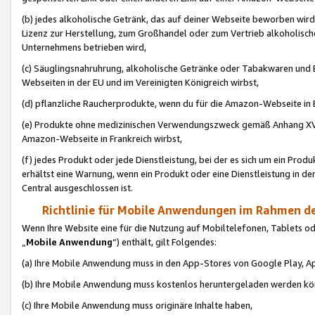
(b) jedes alkoholische Getränk, das auf deiner Webseite beworben wird
Lizenz zur Herstellung, zum Großhandel oder zum Vertrieb alkoholisch
Unternehmens betrieben wird,
(c) Säuglingsnahruhrung, alkoholische Getränke oder Tabakwaren und E
Webseiten in der EU und im Vereinigten Königreich wirbst,
(d) pflanzliche Raucherprodukte, wenn du für die Amazon-Webseite in B
(e) Produkte ohne medizinischen Verwendungszweck gemäß Anhang XVI 
Amazon-Webseite in Frankreich wirbst,
(f) jedes Produkt oder jede Dienstleistung, bei der es sich um ein Prod
erhältst eine Warnung, wenn ein Produkt oder eine Dienstleistung in de
Central ausgeschlossen ist.
Richtlinie für Mobile Anwendungen im Rahmen de
Wenn Ihre Website eine für die Nutzung auf Mobiltelefonen, Tablets 
„
Mobile Anwendung
“) enthält, gilt Folgendes:
(a) Ihre Mobile Anwendung muss in den App-Stores von Google Play, A
(b) Ihre Mobile Anwendung muss kostenlos heruntergeladen werden könn
(c) Ihre Mobile Anwendung muss originäre Inhalte haben,