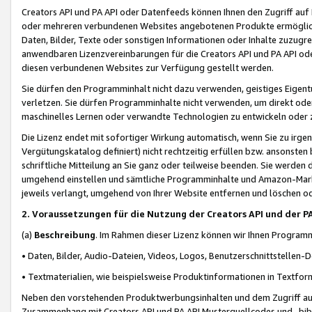
Creators API und PA API oder Datenfeeds können Ihnen den Zugriff auf D
oder mehreren verbundenen Websites angebotenen Produkte ermögliche
Daten, Bilder, Texte oder sonstigen Informationen oder Inhalte zuzugre
anwendbaren Lizenzvereinbarungen für die Creators API und PA API od
diesen verbundenen Websites zur Verfügung gestellt werden.
Sie dürfen den Programminhalt nicht dazu verwenden, geistiges Eigent
verletzen. Sie dürfen Programminhalte nicht verwenden, um direkt ode
maschinelles Lernen oder verwandte Technologien zu entwickeln oder zu
Die Lizenz endet mit sofortiger Wirkung automatisch, wenn Sie zu irg
Vergütungskatalog definiert) nicht rechtzeitig erfüllen bzw. ansonsten
schriftliche Mitteilung an Sie ganz oder teilweise beenden. Sie werden
umgehend einstellen und sämtliche Programminhalte und Amazon-Marke
jeweils verlangt, umgehend von Ihrer Website entfernen und löschen od
2. Voraussetzungen für die Nutzung der Creators API und der P
(a)
Beschreibung
. Im Rahmen dieser Lizenz können wir Ihnen Programmi
• Daten, Bilder, Audio-Dateien, Videos, Logos, Benutzerschnittstellen-
• Textmaterialien, wie beispielsweise Produktinformationen in Textfor
Neben den vorstehenden Produktwerbungsinhalten und dem Zugriff auf 
Zusammenhang mit Creators API und PA API Musterquellcodes und -bibli