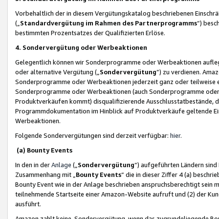
Vorbehaltlich der in diesem Vergütungskatalog beschriebenen Einschr
(„
Standardvergütung im Rahmen des Partnerprogramms
“) besc
bestimmten Prozentsatzes der Qualifizierten Erlöse.
4. Sondervergütung oder Werbeaktionen
Gelegentlich können wir Sonderprogramme oder Werbeaktionen auflegen,
oder alternative Vergütung („
Sondervergütung
”) zu verdienen. Amazo
Sonderprogramme oder Werbeaktionen jederzeit ganz oder teilweise einz
Sonderprogramme oder Werbeaktionen (auch Sonderprogramme oder We
Produktverkäufen kommt) disqualifizierende Ausschlusstatbestände, di
Programmdokumentation im Hinblick auf Produktverkäufe geltende E
Werbeaktionen.
Folgende Sondervergütungen sind derzeit verfügbar:
hier
.
(a) Bounty Events
In den in der
Anlage
(„
Sondervergütung
“) aufgeführten Ländern sind
Zusammenhang mit „
Bounty Events
“ die in dieser Ziffer 4 (a) besch
Bounty Event wie in der Anlage beschrieben anspruchsberechtigt sein mu
teilnehmende Startseite einer Amazon-Website aufruft und (2) der Kun
ausführt.
Amazon zahlt keine Sondervergütung, wenn das zugrundeliegende Boun