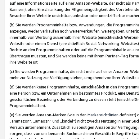
auf eine Informationsseite auf einer Amazon-Website, der nicht als Part
Bannern); ohne Einschränkung der Allgemeingültigkeit des Vorstehende
Besucher Ihrer Website unsichtbar, unlesbar oder unentzifferbar mache
(b) Sie werden Programminhalte bzw. Anwendungen, die Programminhalt
anzeigen, weder verkaufen noch weiterverkaufen, weitergeben, unterli
innerhalb von Werbung außerhalb Ihrer Website (einschließlich Werbun
Website oder einem Dienst (einschließlich Social Networking-Website
Rechte an den Programminhalten oder auf die Programminhalte an eine a
übertragen müssten, und Sie werden keine mit Ihrem Partner-Tag formati
Ihre Website ist.
(c) Sie werden Programminhalte, die nicht mehr auf einer Amazon-Websit
mehr zur Nutzung zur Verfügung stehen, umgehend von Ihrer Website e
(d) Sie werden keine Programminhalte, einschließlich in den Programmin
eine Person bzw. ein Unternehmen ein bestimmtes Produkt, eine Dienstle
geschäftlichen Beziehung oder Verbindung zu diesen steht (einschließli
Programminhalten).
(e) Sie werden Amazon-Marken (wie in den
Markenrichtlinien
definiert) 
„ammazon“, „amaozn“ und „kindel“) nicht zwecks Nutzung in einer Suc
Versuch unternehmen). Zusätzlich zu sonstigen Amazon zur Verfügung 
sorgen, dass von uns benannte Suchmaschinen Geschützte Begriffe (wie 