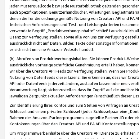
jeden Musterquellcode bzw. jede Musterbibliothek geltenden gesonder
auch Spezifikationen, Benutzerhandbücher, Anleitungen, Begleitmaterial
denen die für die ordnungsgemäße Nutzung von Creators API und PA A
technischen Anforderungen und Test- und Leistungskriterien (zusammen
verwendete Begriff „Produktwerbungsinhalte“ schließt ausdrücklich al
Lizenz zur Verfügung stellen, sowie alle von uns zur Verfügung gestel
ausdrücklich nicht auf Daten, Bilder, Texte oder sonstige Informatione
es sich nicht um eine Amazon-Website handelt.
(b) Abrufen von Produktwerbungsinhalten. Sie können Produkt-Werbein
ausdrückliche vorherige schriftliche Genehmigung erteilt haben, könn
wir über die Creators API Feeds zur Verfügung stellen. Wenn Sie Produk
Nutzung von Datenfeeds dieser Lizenz. Sie erkennen an, dass wir Creat
API oder Datenfeeds jederzeit ändern, auslaufen lassen oder neu veröffe
Verantwortung liegt, sicherzustellen, dass Ihr Zugriff auf die und Ihr
jeweiligen Zeitpunkt aktuellen Anforderungen (einschließlich dieser Liz
Zur Identifizierung Ihres Kontos und zum Stellen von Anfragen an Crea
Schlüssel und einem privaten Schlüssel (jedes Schlüsselpaar eine „Kon
Rahmen des Amazon-Partnerprogramms zugeteilte Partner-ID oder ein
Kontokennungen über den Creators API und PA API Kontoerstellungspro
Um Programmwerbeinhalte über die Creators API Dienste zu erhalten, m