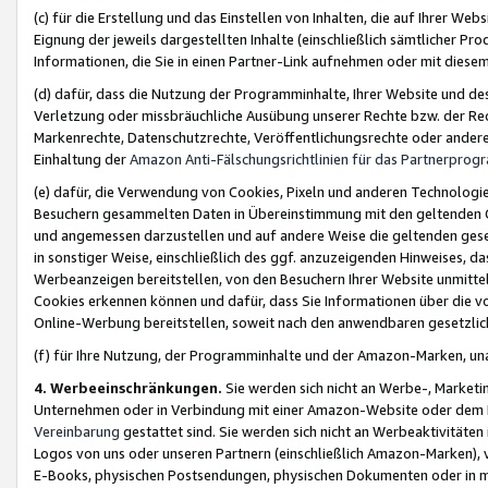
(c) für die Erstellung und das Einstellen von Inhalten, die auf Ihrer We
Eignung der jeweils dargestellten Inhalte (einschließlich sämtlicher 
Informationen, die Sie in einen Partner-Link aufnehmen oder mit diese
(d) dafür, dass die Nutzung der Programminhalte, Ihrer Website und des 
Verletzung oder missbräuchliche Ausübung unserer Rechte bzw. der Recht
Markenrechte, Datenschutzrechte, Veröffentlichungsrechte oder anderer
Einhaltung der
Amazon Anti-Fälschungsrichtlinien für das Partnerpro
(e) dafür, die Verwendung von Cookies, Pixeln und anderen Technologien
Besuchern gesammelten Daten in Übereinstimmung mit den geltenden Ge
und angemessen darzustellen und auf andere Weise die geltenden geset
in sonstiger Weise, einschließlich des ggf. anzuzeigenden Hinweises, d
Werbeanzeigen bereitstellen, von den Besuchern Ihrer Website unmitte
Cookies erkennen können und dafür, dass Sie Informationen über die v
Online-Werbung bereitstellen, soweit nach den anwendbaren gesetzlic
(f) für Ihre Nutzung, der Programminhalte und der Amazon-Marken, u
4. Werbeeinschränkungen.
Sie werden sich nicht an Werbe-, Market
Unternehmen oder in Verbindung mit einer Amazon-Website oder dem Pa
Vereinbarung
gestattet sind. Sie werden sich nicht an Werbeaktivitäten
Logos von uns oder unseren Partnern (einschließlich Amazon-Marken), 
E-Books, physischen Postsendungen, physischen Dokumenten oder in 