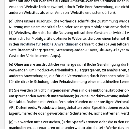
nicht mit anderen Websites als einer Amazon-Website verlinken oder i
Amazon-Website lenken (wobei jedoch Teile Ihrer Anwendung, die nich
anderen Websites als einer Amazon-Website enthalten dürfen).
(d) Ohne unsere ausdrückliche vorherige schriftliche Zustimmung werd
Nutzung mit einem Mobiltelefon oder sonstigen Mobilgerät entwickelt
(1) Websites, die nicht für die Nutzung mit solchen Geräten entwickelt
eine nicht für Mobilgeräte optimierte Website, die über einen Interne
in den
Richtlinie für Mobile Anwendungen
definiert, oder (3) Beistellge
Satellitenempfangsgeräte, Streaming-Video-Player, Blu-Ray-Player ode
Cast oder Vizio Internet-Apps).
(e) Ohne unsere ausdrückliche vorherige schriftliche Genehmigung dürfe
verwenden, um Produkt-Werbeinhalte zu aggregieren, zu analysieren, 
anderen Anwendungen, die für die Verwendung durch Personen oder Or
für die direkte Schulung oder Feinabstimmung eines maschinellen Lern
(f) Sie werden (i) nicht in irgendeiner Weise in die Funktionalität ode
entsprechenden Versuch unternehmen; (ii) keine Produktwerbungsinha
Kontaktaufnahme mit Verkäufern oder Kunden oder sonstiger Werbeaktiv
API, Datenfeeds, Produktwerbungsinhalten oder Spezifikationen erschei
Eigentumsrechte oder gewerblicher Schutzrechte, nicht entfernen, verd
(g) Sie werden nicht versuchen, (i) die Spezifikationen oder die in de
manipulieren, zu reparieren oder anderweitig abgeleitete Werke davon z