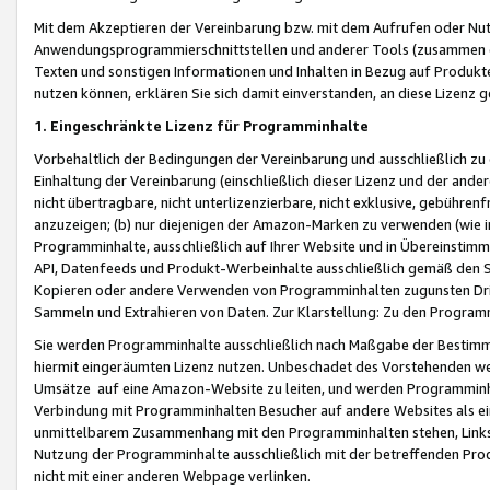
Mit dem Akzeptieren der Vereinbarung bzw. mit dem Aufrufen oder Nutz
Anwendungsprogrammierschnittstellen und anderer Tools (zusammen die
Texten und sonstigen Informationen und Inhalten in Bezug auf Produkte
nutzen können, erklären Sie sich damit einverstanden, an diese Lizenz 
1. Eingeschränkte Lizenz für Programminhalte
Vorbehaltlich der Bedingungen der Vereinbarung und ausschließlich z
Einhaltung der Vereinbarung (einschließlich dieser Lizenz und der ande
nicht übertragbare, nicht unterlizenzierbare, nicht exklusive, gebühren
anzuzeigen; (b) nur diejenigen der Amazon-Marken zu verwenden (wie in 
Programminhalte, ausschließlich auf Ihrer Website und in Übereinstimmu
API, Datenfeeds und Produkt-Werbeinhalte ausschließlich gemäß den Spe
Kopieren oder andere Verwenden von Programminhalten zugunsten Dri
Sammeln und Extrahieren von Daten. Zur Klarstellung: Zu den Program
Sie werden Programminhalte ausschließlich nach Maßgabe der Besti
hiermit eingeräumten Lizenz nutzen. Unbeschadet des Vorstehenden we
Umsätze auf eine Amazon-Website zu leiten, und werden Programminhal
Verbindung mit Programminhalten Besucher auf andere Websites als ein
unmittelbarem Zusammenhang mit den Programminhalten stehen, Links z
Nutzung der Programminhalte ausschließlich mit der betreffenden Pr
nicht mit einer anderen Webpage verlinken.