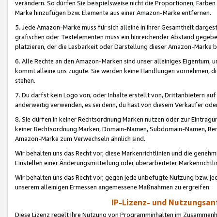
verändern. So dürfen Sie beispielsweise nicht die Proportionen, Farb
Marke hinzufügen bzw. Elemente aus einer Amazon-Marke entfernen.
5. Jede Amazon-Marke muss für sich alleine in ihrer Gesamtheit darge
grafischen oder Textelementen muss ein hinreichender Abstand gegebe
platzieren, der die Lesbarkeit oder Darstellung dieser Amazon-Marke b
6. Alle Rechte an den Amazon-Marken sind unser alleiniges Eigentum, 
kommt alleine uns zugute. Sie werden keine Handlungen vornehmen, 
stehen.
7. Du darfst kein Logo von, oder Inhalte erstellt von,
Drittanbietern au
anderweitig verwenden, es sei denn, du hast von diesem Verkäufer oder
8. Sie dürfen in keiner Rechtsordnung Marken nutzen oder zur Eintragu
keiner Rechtsordnung Marken, Domain-Namen, Subdomain-Namen, Benu
Amazon-Marke zum Verwechseln ähnlich sind.
Wir behalten uns das Recht vor, diese Markenrichtlinien und die gene
Einstellen einer Änderungsmitteilung oder überarbeiteter Markenricht
Wir behalten uns das Recht vor, gegen jede unbefugte Nutzung bzw. jede 
unserem alleinigen Ermessen angemessene Maßnahmen zu ergreifen.
IP-Lizenz- und Nutzungsan
Diese Lizenz regelt Ihre Nutzung von Programminhalten im Zusammen