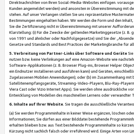
Direktnachrichten von Ihren Social-Media-Websites einfügen. vorausg
Kunden angemeldet werden) und ansonsten in Übereinstimmung mit der
stehen. Auf unser Verlangen stellen Sie uns repräsentative Mustermater
Bestimmungen eingehalten haben. Wir werden die Form und den Inhalt, di
Sie die Zertifizierung nicht in Übereinstimmung mit unserer Aufforderu
Klarstellung: (i) Für die Zwecke der geltenden Marketinggesetze (z. 
von 1991 und ähnlicher oder Nachfolgegesetze) sind Sie der „Absender“ j
Gesetze und Standards und Best Practices der Marketingbranche für 
5. Verbreitung von Partner-Links über Software und Geräte
Sie
nutzen bzw. keine Verlinkungen auf eine Amazon-Website wie nachsteh
Software-Applikationen (z. B. Browser Plug-ins, Browser Helper Objec
ein Endnutzer installieren und ausführen kann) und Geräten, einschlie
Zugelassenen Mobilen Anwendungen); oder (b) im Zusammenhang mit bzw.
Satellitenempfangsgeräte, Streaming-Video-Playern, Blu-Ray-Playern 
Viera Cast oder Vizio Internet Apps). Sie werden ohne ausdrückliche v
Entwicklung von Modellen des maschinellen Lernens oder verwandter 
6. Inhalte auf Ihrer Website
. Sie tragen die ausschließliche Verantwo
(a) Sie werden Programminhalte in keiner Weise ergänzen, löschen oder
Informationen; Sie dürfen aus einer Bilddatei bestehende Programminhal
erhalten bleiben bzw. aus Text bestehende Programminhalte so kürzen, 
Kürzung nicht sachlich falsch oder irreführend wird. Einige Arten von L