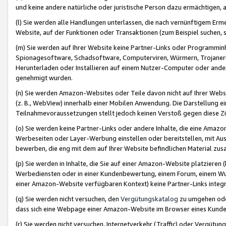
und keine andere natürliche oder juristische Person dazu ermächtigen, a
(l) Sie werden alle Handlungen unterlassen, die nach vernünftigem Erme
Website, auf der Funktionen oder Transaktionen (zum Beispiel suchen, s
(m) Sie werden auf Ihrer Website keine Partner-Links oder Programmin
Spionagesoftware, Schadsoftware, Computerviren, Würmern, Trojaner
Herunterladen oder Installieren auf einem Nutzer-Computer oder ande
genehmigt wurden.
(n) Sie werden Amazon-Websites oder Teile davon nicht auf Ihrer Websi
(z. B., WebView) innerhalb einer Mobilen Anwendung. Die Darstellung ein
Teilnahmevoraussetzungen stellt jedoch keinen Verstoß gegen diese Zif
(o) Sie werden keine Partner-Links oder andere Inhalte, die eine Am
Werbeseiten oder Layer-Werbung einstellen oder bereitstellen, mit Au
bewerben, die eng mit dem auf Ihrer Website befindlichen Material z
(p) Sie werden in Inhalte, die Sie auf einer Amazon-Website platzier
Werbediensten oder in einer Kundenbewertung, einem Forum, einem Wun
einer Amazon-Website verfügbaren Kontext) keine Partner-Links integr
(q) Sie werden nicht versuchen, den
Vergütungskatalog
zu umgehen oder
dass sich eine Webpage einer Amazon-Website im Browser eines Kunden 
(r) Sie werden nicht versuchen, Internetverkehr (Traffic) oder Vergü