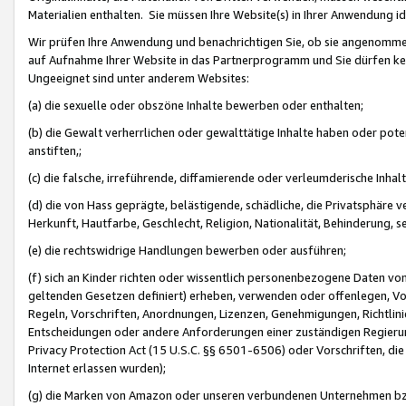
Materialien enthalten. Sie müssen Ihre Website(s) in Ihrer Anwendung ide
Wir prüfen Ihre Anwendung und benachrichtigen Sie, ob sie angenommen
auf Aufnahme Ihrer Website in das Partnerprogramm und Sie dürfen kei
Ungeeignet sind unter anderem Websites:
(a) die sexuelle oder obszöne Inhalte bewerben oder enthalten;
(b) die Gewalt verherrlichen oder gewalttätige Inhalte haben oder pot
anstiften,;
(c) die falsche, irreführende, diffamierende oder verleumderische Inha
(d) die von Hass geprägte, belästigende, schädliche, die Privatsphäre v
Herkunft, Hautfarbe, Geschlecht, Religion, Nationalität, Behinderung, 
(e) die rechtswidrige Handlungen bewerben oder ausführen;
(f) sich an Kinder richten oder wissentlich personenbezogene Daten vo
geltenden Gesetzen definiert) erheben, verwenden oder offenlegen, Vo
Regeln, Vorschriften, Anordnungen, Lizenzen, Genehmigungen, Richtlini
Entscheidungen oder andere Anforderungen einer zuständigen Regierung
Privacy Protection Act (15 U.S.C. §§ 6501-6506) oder Vorschriften, di
Internet erlassen wurden);
(g) die Marken von Amazon oder unseren verbundenen Unternehmen b