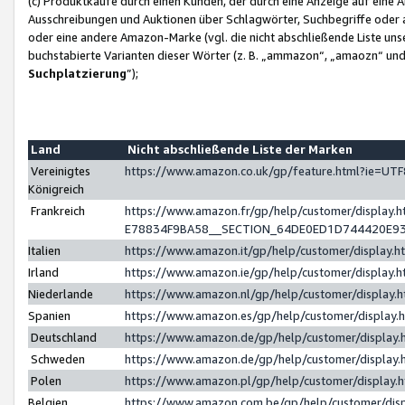
(c) Produktkäufe durch einen Kunden, der durch eine Anzeige auf eine 
Ausschreibungen und Auktionen über Schlagwörter, Suchbegriffe oder 
oder eine andere Amazon-Marke (vgl. die nicht abschließende Liste un
buchstabierte Varianten dieser Wörter (z. B. „ammazon“, „amaozn“ und „
Suchplatzierung
”);
Land
Nicht abschließende Liste der Marken
Vereinigtes
https://www.amazon.co.uk/gp/feature.html?ie=U
Königreich
Frankreich
https://www.amazon.fr/gp/help/customer/displa
E78834F9BA58__SECTION_64DE0ED1D744420E9
Italien
https://www.amazon.it/gp/help/customer/display
Irland
https://www.amazon.ie/gp/help/customer/displa
Niederlande
https://www.amazon.nl/gp/help/customer/display
Spanien
https://www.amazon.es/gp/help/customer/display
Deutschland
https://www.amazon.de/gp/help/customer/displa
Schweden
https://www.amazon.de/gp/help/customer/displa
Polen
https://www.amazon.pl/gp/help/customer/display
Belgien
https://www.amazon.com.be/gp/help/customer/d